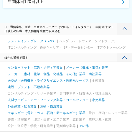
年間休日120日以上
IT・通信業界、製造・生産オペレーター（化粧品・トイレタリー）、年間休日120
日以上の転職・求人情報を業種で絞り込む
システムインテグレータ（SIer）
ベンダ（ハードウェア・ソフトウェア）
ITコンサルティング
通信キャリア・ISP・データセンター
ITアウトソーシング
ほかの業種で探す
インターネット・広告・メディア業界
メーカー（機械・電気）業界
メーカー（素材・化学・食品・化粧品・その他）業界
商社業界
医薬品・医療機器・ライフサイエンス・医療系サービス
金融業界
建設・プラント・不動産業界
コンサルティング・リサーチ業界・専門事務所・監査法人・税理士法人
人材サービス・アウトソーシング業界・コールセンター
小売業界
外食産業・飲食業界
運輸・物流業界
エネルギー（電力・ガス・石油・新エネルギー）業界
旅行・宿泊・レジャー業界
警備・清掃業界
理容・美容・エステ業界
教育業界
農林水産・鉱業
公社・官公庁・学校・研究施設
冠婚葬祭業界
その他