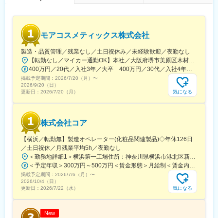
・24時間365日好きな時間に技術系動画や勉強が可能！
・Zoomにて技術研修を月数回開催！プログラミングや設計など幅
広いトピックスを用意
・スキルUPが給与UPにつながる！アカデミー制度で取得した単
モアコスメティックス株式会社
位に応じて給与UP！
・専門教育機関で技術取得が目指せる！
製造・品質管理／残業なし／土日祝休み／未経験歓迎／夜勤なし
【転勤なし／マイカー通勤OK】本社／大阪府堺市美原区木材通4-12-15＜アクセス＞「富田林」駅から車10分「北野田」駅から車で15分「北野田」駅「富田林」駅 から 近鉄バス「木材団地南」下車徒歩2分
■当社だからこそ実現できるエンジニアとしての未来がある：
400万円／20代／入社3年／大卒 400万円／30代／入社4年／高卒
＜お取引社数3,900社＞
掲載予定期間：
同業他社と比較をしても圧倒的なお取引社数を誇る当社。当社独
2026/7/20（月）
〜
2026/9/20（日）
占のプロジェクトも多数あり、当社だからこそ挑戦できる仕事が
気になる
更新日：
2026/7/20（月）
あります。
＜キャリアドック制度＞
同業他社では希望する仕事があっても、会社の都合で挑戦できな
株式会社コア
いという事も転職理由の1つです。当社では専任のキャリアアドバ
イザーがおり、キャリアアドバイザーが社内に働きかける事で希
【横浜／転勤無】製造オペレーター(化粧品関連製品)◇年休126日
望する仕事への挑戦を後押しします。エンジニアの遣り甲斐を大
／土日祝休／月残業平均5h／夜勤なし
切にする当社だからこその取り組みです。
＜勤務地詳細1＞横浜第一工場住所：神奈川県横浜市港北区新吉田東8-44-23 受動喫煙対策：屋内全面禁煙＜勤務地詳細2＞横浜第二工場住所：神奈川県横浜市港北区新羽町864-1 受動喫煙対策：屋内全面禁煙＜勤務地詳細3＞横浜第三工場住所：神奈川県横浜市港北区新羽町954 受動喫煙対策：屋内全面禁煙変更の範囲：会社の定める事業所
＜FA制度＞
＜予定年収＞300万円～500万円＜賃金形態＞月給制＜賃金内訳＞月額（基本給）：240,000円～380,000円＜月給＞240,000円～380,000円＜昇給有無＞有＜残業手当＞有＜給与補足＞※経験・スキルを考慮し決定します。※決算賞与あり賃金はあくまでも目安の金額であり、選考を通じて上下する可能性があります。月給(月額)は固定手当を含めた表記です。
エンジニアの方を対象に社内でのキャリアチェンジを支援する制
掲載予定期間：
度です。転職をする必要なく、社内での新しいキャリアを形成
2026/7/6（月）
〜
2026/10/4（日）
し、貴方のエンジニアとしての可能性を広げる事が可能です。
気になる
更新日：
2026/7/22（水）
変更の範囲：本文参照
New