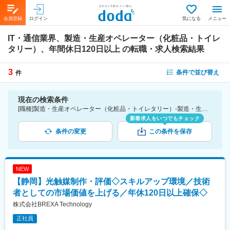
会員登録
ログイン
気になる
メニュー
IT・通信業界、製造・生産オペレーター（化粧品・トイレ
タリー）、年間休日120日以上
の転職・求人検索結果
3
条件で並び替え
件
現在の検索条件
[職種]製造・生産オペレーター（化粧品・トイレタリー）-製造・生産（化粧品・トイレタリー） [業種]IT・通信業界 [こだわり条件ピックアップ]年間休日120日以上 [詳細条件](休日・働き方)年間休日120日以上
新着求人をいつでもチェック
条件の変更
この条件を保存
NEW
【静岡】光触媒制作・評価◇スキルアップ環境／技術
者としての市場価値を上げる／年休120日以上確保◇
株式会社BREXA Technology
正社員