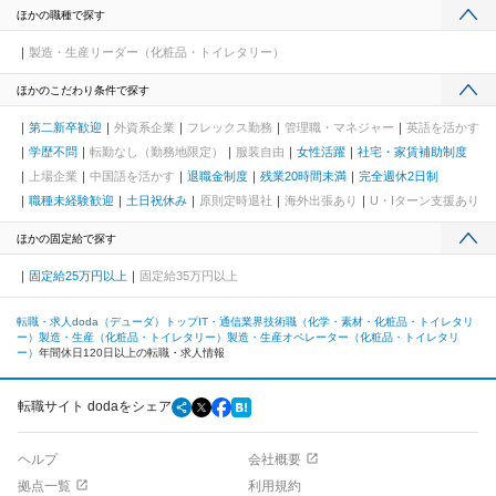
ほかの職種で探す
製造・生産リーダー（化粧品・トイレタリー）
ほかのこだわり条件で探す
第二新卒歓迎
外資系企業
フレックス勤務
管理職・マネジャー
英語を活かす
学歴不問
転勤なし（勤務地限定）
服装自由
女性活躍
社宅・家賃補助制度
上場企業
中国語を活かす
退職金制度
残業20時間未満
完全週休2日制
職種未経験歓迎
土日祝休み
原則定時退社
海外出張あり
U・Iターン支援あり
ほかの固定給で探す
固定給25万円以上
固定給35万円以上
転職・求人doda（デューダ）トップ
IT・通信業界
技術職（化学・素材・化粧品・トイレタリ
ー）
製造・生産（化粧品・トイレタリー）
製造・生産オペレーター（化粧品・トイレタリ
ー）
年間休日120日以上の転職・求人情報
転職サイト dodaをシェア
ヘルプ
会社概要
拠点一覧
利用規約