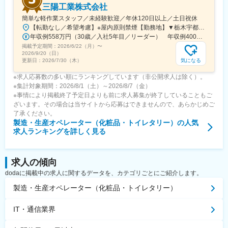
三陽工業株式会社
簡単な軽作業スタッフ／未経験歓迎／年休120日以上／土日祝休
【転勤なし／希望考慮】※屋内原則禁煙【勤務地】▼栃木宇都宮市／小山市／足利市／佐野市／鹿沼市／真岡市▼埼玉久喜市／鴻巣市▼神奈川横浜市／鎌倉市／逗子市▼岐阜各務原市／可児市▼長野伊那市／上伊那郡／松本市／塩尻市▼富山富山市／射水市▼静岡御殿場市／富士市／沼津市▼愛知名古屋市／豊田市／高浜市／岡崎市／安城市／刈谷市／春日市／小牧市／大府市▼滋賀湖南市／草津市／彦根市／東近江市▼京都京都市▼兵庫尼崎市／西宮市／伊丹市／宝塚市／神戸市／加古川市／明石市／小野市／三木市／西脇市／高砂市／姫路市／たつの市／赤穂市／加西市▼大阪大阪狭山市／東大阪市▼島根出雲市／雲南市／松江市／安来市▼鳥取鳥取市／倉吉市▼岡山岡山市／倉敷市／総社市／浅口市／玉野市／赤磐市▼広島広島市／東広島市／三原市／安芸郡／呉市▼香川三豊市／高松市／坂出市／木田郡▼愛媛新居浜市／今治市／西条市▼山口下関市／宇部市／山陽小野田市／光市▼福岡北九州市／中間市／久留米市／宗像市／飯塚市／筑紫野市▼佐賀佐賀市／神埼市
年収例558万円（30歳／入社5年目／リーダー） 年収例400万円（33歳／入社3年目／前職：飲食店勤務）
掲載予定期間：
2026/6/22（月）
〜
2026/9/20（日）
気になる
更新日：
2026/7/30（木）
※求人応募数の多い順にランキングしています（非公開求人は除く）。
※集計対象期間：2026/8/1（土）～2026/8/7（金）
※事情により掲載終了予定日よりも前に求人募集が終了していることもご
ざいます。その場合は当サイトから応募はできませんので、あらかじめご
了承ください。
製造・生産オペレーター（化粧品・トイレタリー）
の人気
求人ランキングを詳しく見る
求人の傾向
dodaに掲載中の求人に関するデータを、カテゴリごとにご紹介します。
製造・生産オペレーター（化粧品・トイレタリー）
IT・通信業界