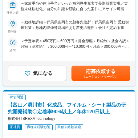
～家族手当や住宅手当といった福利厚生充実で長期就業実現／実
■はたらく環境
務未経験勧化／自分の知識や経験に合った案件にアサイン可能／
・年間休日120日
仕事内容
定着率92％～
・残業平均月20時間
就業先によって一部前後する部分はありますが、就業中は定期的
＜勤務地詳細＞群馬県富岡市の顧客先住所：群馬県富岡市 受動喫
■業務内容：
に担当営業がフォローに入ります。半年に1度営業とプロジェクト
煙対策：敷地内喫煙可能場所あり変更の範囲：会社の定める事業
当社所属のエンジニアとして、顧客先に常駐していただき、以下
リーダーと面談し、自身の状態や希望の案件のヒアリングを行
勤務地
所
のような業務をお任せいたします。
い、次回案件アサイン時に適切なプロジェクトに配属できるよう
＜予定年収＞450万円～600万円＜賃金形態＞月給制＜賃金内訳＞
＜具体的な業務内容＞
な体制を整えるほか、社内に常駐してるキャリアドバイザーへの
月額（基本給）：300,000円～410,000円＜月給＞300,000円～
・航空機やロケットに使われる化学材料の成分チェック
キャリア相談も可能な環境です。
給与
410,000円＜昇給有無＞有＜残業手当＞有＜給与補足＞※社会人経
・成形工程の生産技術サポート
験、面接結果等を考慮の上決定します。 ※上記年収は想定残業月
・データ収集・統計解析による品質管理
■キャリアステップに関して
20時間分の手当と賞与を含む金額です。■昇給：年1回（4月）■賞
・成形に関わる機器の操作補助
技術者として様様なキャリアを選択頂けます。
与：年2回（7月、12月）賃金はあくまでも目安の金額であり、選
＜業務内で用いるツール＞
化学系の技術者としてスタートしたのちに、機械電気などの別分
応募依頼する
気になる
考を通じて上下する可能性があります。月給(月額)は固定手当を含
・成分分析装置（FT-IR、ガスクロマトグラフィーなど）
野への挑戦を通じて幅広い経験を積んでいただくことはもちろ
（エージェントサービス）
めた表記です。
・成形機械（射出成形機、圧縮成形機）
ん、一つの分野で経験を積んでいただくことで上流工程やリーダ
・熱分析装置（DSC、TGA）など
ーへの挑戦も可能です。
※周りに経験豊富な社員もおり、仕事を通じて技術や知識を身に着
また、技術者としての経験を活かして採用担当への挑戦や社内向
締切間近
ける事ができます。※
け技術講師といったことある職種への挑戦も可能となっているな
ど、幅広い選択肢が準備されています。
【富山／滑川市】化成品、フイルム・シート製品の研
■保有案件の属性
究開発補助◇定着率90%以上／年休120日以上
化学エンジニアとして幅広い場面でご活躍の想定や、個々人の希
■研修制度
株式会社BREXA Technology
望やスキル経験に合わせて、自動車メーカーや製薬メーカー、半
社内研修システム（e-ラーニング）：携帯電話やPCから24時間
導体関連、大学研究機関など様々なご準備があります。
365日、好きな時間に技術系の動画やテキストを用いて勉強が可
正社員
職種未経験歓迎
業種未経験歓迎
・化学系（有機、無機、高分子、材料、錯体、触媒、天然物、電
能です。
気など）
マンスリー技術研修（Zoom）：月に複数回開催されるZoomでの