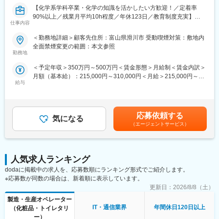
・分析系（医薬品分析、単離・精製、成分分析、構造解析、バリ
技術研修で、機械設計やプログラミングなど幅広いトピックスを
【化学系学科卒業・化学の知識を活かしたい方歓迎！／定着率
デーション、抽出など）
学べます。
90%以上／残業月平均10h程度／年休123日／教育制度充実】
仕事内容
上記以外にも基礎研究部門や開発部門など豊富な案件がある為活
躍の場があります。
変更の範囲：会社の定める業務
富山県滑川市にある化学メーカー様にて、化成品、フイルム・シ
＜勤務地詳細＞顧客先住所：富山県滑川市 受動喫煙対策：敷地内
ート製品の研究開発補助業務をお任せします。
全面禁煙変更の範囲：本文参照
■はたらく環境：
勤務地
残業については配属先によって多少前後しますが全社月平均残業
■具体的には：
＜予定年収＞350万円～500万円＜賃金形態＞月給制＜賃金内訳＞
時間は20時間程度になります。年間休日120日以上を確保してお
＜化成品、フイルム／シート製品の研究開発補助業務＞
月額（基本給）：215,000円～310,000円＜月給＞215,000円～
り、プライベートのお時間もしっかりと確保できる環境の準備が
・試作のための準備（原料、実験器具等）
給与
310,000円＜昇給有無＞有＜残業手当＞有＜給与補足＞＊年齢、
あります。
・試作品の作成
経験、能力など考慮の上決定します。■昇給：年1回（4月）■賞
・試作品の評価、分析
与：年2回（7月、12月）＜モデル年収＞3年目：400～420万円5
■スキルアップやキャリア形成について：
・実験器具の後片付け（洗浄等）
年目：440～460万円8年目：550～570万円20年目：1000万円超※
当社では入社後も技術者の方々のスキルアップをサポートするに
※重量物の扱いも稀に発生します。
応募依頼する
気になる
金額はあくまでも目安です。賃金はあくまでも目安の金額であ
あたって、アカデミー制度を導入しています。
【変更の範囲：会社の定める業務】
（エージェントサービス）
り、選考を通じて上下する可能性があります。月給(月額)は固定手
ご自身の興味がある分野や更に知識を強化したい領域に関する授
当を含めた表記です。
業を選択いただき、受講内容に基づいてテストや資格試験に参加
■働く環境／魅力：
いただくなどのサポートとなります。
・当社は、世の中や生活を支える自動車、家電、電子機器、半導
学んだ内容や取得した資格は社内評価や昇給とも連動しているた
体、産業機器、医療機器、ゲーム機、ロボット、電車、飛行機な
人気求人ランキング
め、スキルアップと昇給を同時に実現いただけます。
ど様々な製品をつくる技術業界を支える技術パートナーです。
dodaに掲載中の求人を、応募数順にランキング形式でご紹介します。
また、経験を積んでいただくことで大手企業への移籍も可能であ
・未経験からエンジニアとして活躍している社員は文系卒業率
※応募数が同数の場合は、新着順に表示しています。
り、技術者としての価値をどんどん高めていただくことを叶えら
90％以上！飲食業、接客業、営業職、介護職など、他業界／業種
更新日：
2026/8/8（土）
れます。
から入社した社員が多数活躍しています。
製造・生産オペレーター
IT・通信業界
年間休日120日以上
（化粧品・トイレタリ
変更の範囲：会社の定める業務
■スキルアップ支援体制：
ー）