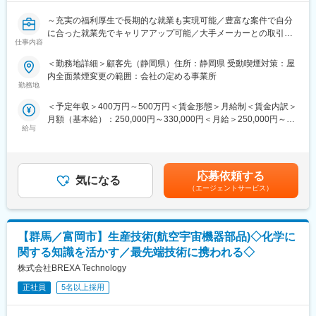
～充実の福利厚生で長期的な就業も実現可能／豊富な案件で自分
に合った就業先でキャリアアップ可能／大手メーカーとの取引も
仕事内容
アリ～
＜勤務地詳細＞顧客先（静岡県）住所：静岡県 受動喫煙対策：屋
■募集背景
内全面禁煙変更の範囲：会社の定める事業所
当社では現職で化学系エンジニアの経験や知識を有する方、技術
勤務地
者に挑戦されたい方を対象に、さらなるスキルアップを目指す方
＜予定年収＞400万円～500万円＜賃金形態＞月給制＜賃金内訳＞
を募集しています。住宅手当や家族手当などの福利厚生も充実し
月額（基本給）：250,000円～330,000円＜月給＞250,000円～
ており、技術者としてのキャリアアップが可能です。
給与
330,000円＜昇給有無＞有＜残業手当＞有＜給与補足＞※社会人経
験、面接結果等を考慮の上決定します。 ■昇給：年1回（4月）■賞
■業務内容
与：年2回（7月、12月）※過去実績2.6ヶ月賃金はあくまでも目安
当社所属のエンジニアとして光触媒の製作と評価業務に携わって
の金額であり、選考を通じて上下する可能性があります。月給(月
いただきます。
応募依頼する
気になる
額)は固定手当を含めた表記です。
＜具体的な業務内容＞
（エージェントサービス）
輸送機器業界向け全処理触媒やバイオエタノール、バイオプラス
チック触媒、光触媒の製作と評価をお任せします。
・原料・担体設計・調製
【群馬／富岡市】生産技術(航空宇宙機器部品)◇化学に
・触媒合成
・評価・解析 など
関する知識を活かす／最先端技術に携われる◇
＜使用する化学分析機器＞
株式会社BREXA Technology
・XRD（X線回折装置）
・SEM（走査型電子顕微鏡）
正社員
5名以上採用
・TEM（透過型電子顕微鏡）など