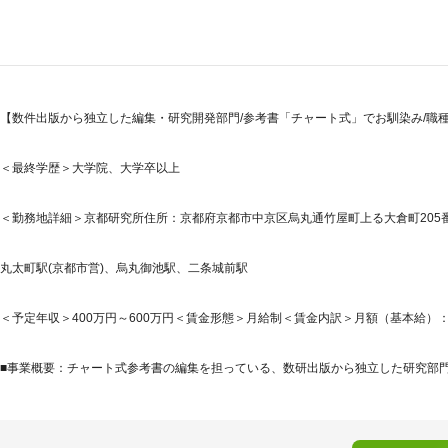
【数件出版から独立した編集・研究開発部門/参考書「チャート式」でお馴染み/職種
＜最終学歴＞大学院、大学卒以上
＜勤務地詳細＞京都研究所住所：京都府京都市中京区烏丸通竹屋町上る大倉町205番地
丸太町駅(京都市営)、烏丸御池駅、二条城前駅
＜予定年収＞400万円～600万円＜賃金形態＞月給制＜賃金内訳＞月額（基本給）：245,8
■事業概要：チャート式参考書の編集を担っている、数研出版から独立した研究部門で