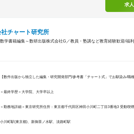
求人
会社チャート研究所
数学書籍編集～数研出版株式会社G／教員・塾講など教育経験歓迎/福利
【数件出版から独立した編集・研究開発部門/参考書「チャート式」でお馴染み/職種
＜最終学歴＞大学院、大学卒以上
＜勤務地詳細＞東京研究所住所：東京都千代田区神田小川町二丁目3番地3 受動喫煙
小川町駅(東京都)、新御茶ノ水駅、淡路町駅