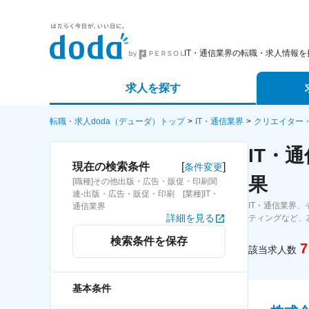
IT・通信業界の転職・求人情報を
求人を探す
詳細条件から探す
エージェ
転職・求人doda（デューダ）トップ
IT・通信業界
クリエイター
IT・
新着求人から探す
スカウト
[
]
現在の検索条件
条件変更
果
[職種]その他出版・広告・販促・印刷関
求人特集から探す
パートナ
連-出版・広告・販促・印刷 [業種]IT・
IT・通信業界
通信業界
詳細を見る
ティングなど、
検索条件を保存
7
該当求人数
基本条件