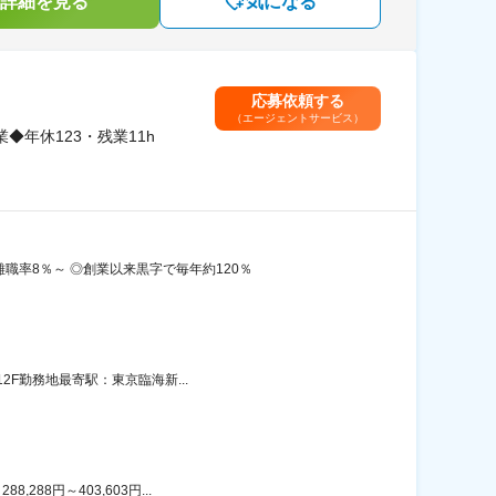
詳細を見る
気になる
応募依頼する
（エージェントサービス）
年休123・残業11h
職率8％～ ◎創業以来黒字で毎年約120％
2F勤務地最寄駅：東京臨海新...
88円～403,603円...