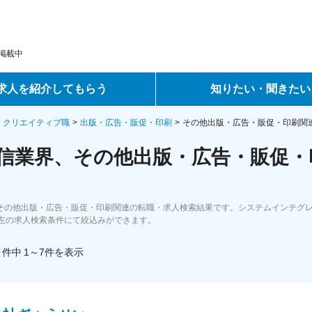
掲載中
求人を紹介してもらう
知りたい・聞きたい
ントサービス
転職ノウハウ
・クリエイティブ職
出版・広告・販促・印刷
その他出版・広告・販促・印刷関
通信業界、その他出版・広告・販促・
サービス
データで見る転職
ーエージェントサービス
コラム・インタビュー
、その他出版・広告・販促・印刷関連の転職・求人検索結果です。システムインテグレー
左の求人検索条件にて絞込みができます。
転職Q&A
件中
1～7
件
を表示