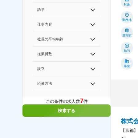
対象
語学
勤務地
仕事内容
最寄駅
社員の平均年齢
給与
従業員数
事業
設立
応募方法
7
この条件の求人数
件
検索する
株式
【京都】
～