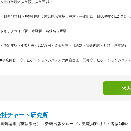
＜最終学歴＞大学院、大学卒以上
＜勤務地詳細＞■本社住所：愛知県名古屋市中村区平池町四丁目60番地の12 グローバ
ささしまライブ駅、米野駅、名鉄名古屋駅
＜予定年収＞470万円～927万円＜賃金形態＞月給制＜賃金内訳＞月額（基本給）：252,0
■事業内容：◇ナビゲーションシステムの商品企画、開発◇ナビゲーションシステム用
求人
会社チャート研究所
書籍編集（英語教材）～数研出版グループ／教職員歓迎！／者福利厚生