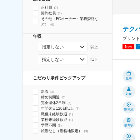
正社員
(
7
)
契約社員
(
0
)
その他（FCオーナー・業務委託な
ど）
(
0
)
テク
年収
プリント
指定しない
New
以上
指定しない
以下
こだわり条件ピックアップ
仕事
新着
(
2
)
対象
締め切間近
(
0
)
完全週休2日制
(
7
)
年間休日120日以上
(
7
)
勤務地
職種未経験歓迎
(
1
)
業種未経験歓迎
(
1
)
学歴不問
最寄駅
(
1
)
転勤なし（勤務地限定）
(
3
)