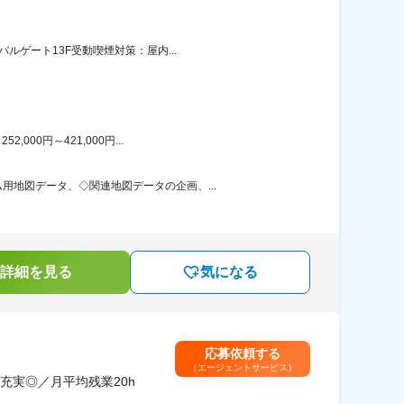
ルゲート13F受動喫煙対策：屋内...
00円～421,000円...
地図データ、◇関連地図データの企画、...
詳細を見る
気になる
応募依頼する
（エージェントサービス）
充実◎／月平均残業20h