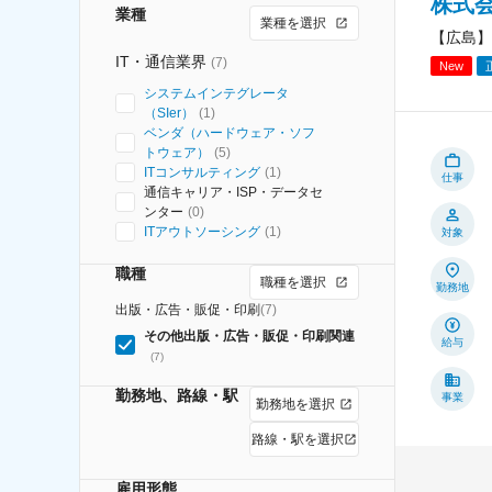
株式
業種
業種を選択
【広島】
IT・通信業界
(
7
)
New
システムインテグレータ
（SIer）
(
1
)
ベンダ（ハードウェア・ソフ
トウェア）
(
5
)
ITコンサルティング
(
1
)
仕事
通信キャリア・ISP・データセ
ンター
(
0
)
ITアウトソーシング
(
1
)
対象
職種
職種を選択
勤務地
出版・広告・販促・印刷
(
7
)
その他出版・広告・販促・印刷関連
給与
(
7
)
勤務地、路線・駅
事業
勤務地を選択
路線・駅を選択
雇用形態