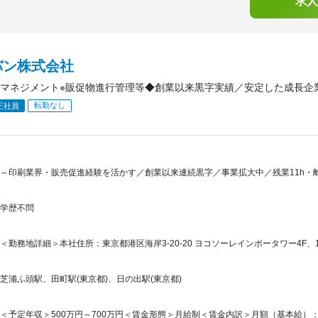
求人
バン株式会社
マネジメント※販促物進行管理等◆創業以来黒字実績／安定した成長企業◆
転勤なし
正社員
～印刷業界・販売促進経験を活かす／創業以来連続黒字／事業拡大中／残業11h・離
学歴不問
＜勤務地詳細＞本社住所：東京都港区海岸3-20-20 ヨコソーレインボータワー4F、1
芝浦ふ頭駅、田町駅(東京都)、日の出駅(東京都)
＜予定年収＞500万円～700万円＜賃金形態＞月給制＜賃金内訳＞月額（基本給）：288,2