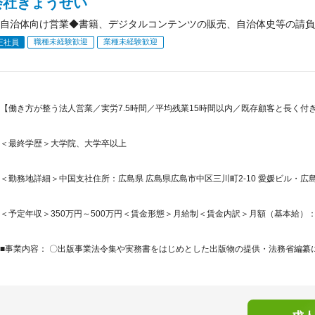
会社ぎょうせい
自治体向け営業◆書籍、デジタルコンテンツの販売、自治体史等の請負
職種未経験歓迎
業種未経験歓迎
正社員
【働き方が整う法人営業／実労7.5時間／平均残業15時間以内／既存顧客と長く
＜最終学歴＞大学院、大学卒以上
＜勤務地詳細＞中国支社住所：広島県 広島県広島市中区三川町2-10 愛媛ビル・広島
＜予定年収＞350万円～500万円＜賃金形態＞月給制＜賃金内訳＞月額（基本給）：233,0
■事業内容： 〇出版事業法令集や実務書をはじめとした出版物の提供・法務省編纂に