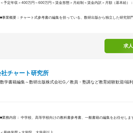
＜予定年収＞400万円～600万円＜賃金形態＞月給制＜賃金内訳＞月額（基本給）：245,8
■事業概要：チャート式参考書の編集を担っている、数研出版から独立した研究部門で
求人
会社チャート研究所
数学書籍編集～数研出版株式会社G／教員・塾講など教育経験歓迎/福利
■業務内容： 中学校、高等学校向けの教科書参考書、一般書籍の編集をお任せしま
＜最終学歴＞大学院、大学卒以上