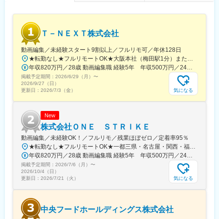
袋駅、二重橋前駅、西早稲田駅、北品川駅、汐留駅、とうきょう
スカイツリー駅、末広町駅(東京都)、蓮沼駅、稲荷町駅(東京都)、
代々木八幡駅、浜松町駅、銀座駅、新高島駅、新丸子駅、武蔵溝
ノ口駅、京急川崎駅、石上駅、向ケ丘遊園駅、本川越駅、京成西
Ｔ－ＮＥＸＴ株式会社
船駅、京成船橋駅、京成千葉駅、新津田沼駅、本八幡駅(都営線)、
リゾートゲートウェイ・ステーション駅、宮城野通駅、仙台駅(地
動画編集／未経験スタート9割以上／フルリモ可／年休128日
下鉄)、長町一丁目駅、新琴似駅、西１５丁目駅、琴似駅(札幌市
★転勤なし★フルリモートOK★大阪本社（梅田駅1分）または東京支社、名古屋支社関西・一都三県・名古屋の各プロジェクト先◆勤務地・アクセス【本社】大阪府大阪市北区梅田2丁目2-2ヒルトンプラザウエスト オフィスタワー 19階阪急線「梅田駅」徒歩5分【東京支社】東京都新宿区新宿１-9-10丸の内線「新宿御苑前駅」徒歩1分各線「新宿三丁目駅」徒歩15分【名古屋支社】愛知県名古屋市西区牛島町6-1 名古屋ルーセントタワー各線「名古屋駅」徒歩5分【福岡支社】福岡県福岡市中央区天神1-14-18福岡市営地下鉄空港線「天神駅」直結七隈線「天神南駅」徒歩5分西鉄天神大牟田線「西鉄福岡（天神）駅」徒歩6分◎受動喫煙対策あり：オフィス内禁煙
営)、円山公園駅、曽根田駅、名古屋駅、栄町駅(愛知県)、森下駅
年収820万円／28歳 動画編集職 経験5年 年収500万円／24歳 動画編集職 経験2年
(愛知県)、丸の内駅(愛知県)、新豊橋駅、車道駅、九条駅(京都
掲載予定期間：
2026/6/29（月）
〜
府)、山科駅、くいな橋駅、祇園四条駅、伏見駅(京都府)、元田中
2026/9/27（日）
駅、丸太町駅(京都市営)、西院駅(京福線)、大阪梅田駅(阪神線)、
気になる
更新日：
2026/7/3（金）
西梅田駅、大阪阿部野橋駅、大阪難波駅、鴫野駅、東淀川駅、な
にわ橋駅、新今宮駅前駅、堺筋本町駅、祇園駅(福岡県)、西鉄福岡
駅、黒崎駅、小田急多摩センター駅、初台駅、西８丁目駅、四天
New
王寺前夕陽ケ丘駅、代々木駅、学習院下駅、高輪ゲートウェイ
株式会社ＯＮＥ ＳＴＲＩＫＥ
駅、内幸町駅、岩本町駅、京急蒲田駅、京成上野駅、三越前駅、
動画編集／未経験OK！／フルリモ／残業ほぼゼロ／定着率95％
御成門駅、銀座一丁目駅、高島町駅、高津駅(神奈川県)、蒲生駅、
★転勤なし★フルリモートOK★一都三県・名古屋・関西・福岡の各プロジェクト先勤務地・アクセス【本社】東京都渋谷区恵比寿西2-8-4 EX恵比寿西ビル5FJR山手線、埼京線、湘南新宿ライン、東京メトロ日比谷線「恵比寿駅」より徒歩6分東急東横線「代官山駅」より徒歩6分【新宿支社】東京都新宿区富久町16-15 新宿MYビル2F丸ノ内線「新宿御苑前駅」より徒歩5分新宿線、丸ノ内線、副都心線「新宿三丁目駅」より徒歩8分【大阪支社】大阪府大阪市北区大深町6-38JR各線「大阪駅」より徒歩7分大阪メトロ御堂筋線「梅田駅」より徒歩8分阪急各線「大阪梅田駅」より徒歩9分【名古屋支社】愛知県名古屋市西区牛島町6-1 名古屋ルーセントタワー各線「名古屋駅」徒歩5分【福岡支社】福岡県福岡市中央区天神1-14-18福岡市営地下鉄空港線「天神駅」直結七隈線「天神南駅」徒歩5分西鉄天神大牟田線「西鉄福岡（天神）駅」徒歩6分◎受動喫煙対策あり：オフィス内禁煙
東海神駅、栄町駅(千葉県)、京成八幡駅、東京ディズニーランド・
年収820万円／28歳 動画編集職 経験5年 年収500万円／24歳 動画編集職 経験2年
ステーション駅、北四番丁駅、西線６条駅、名鉄名古屋駅、ナゴ
掲載予定期間：
2026/7/6（月）
〜
ヤドーム前矢田駅、駅前駅、今池駅(愛知県)、東寺駅、四宮駅、五
2026/10/4（日）
条駅(京都市営)、三条駅(京都府)、近鉄丹波橋駅、西大路三条駅、
気になる
更新日：
2026/7/21（火）
天王寺駅前駅、なんば駅(南海線)、蒲生四丁目駅、桃谷駅、西黒崎
駅
中央フードホールディングス株式会社