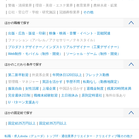
警備・清掃業界
理容・美容・エステ業界
教育業界
農林水産・鉱業
公社・官公庁・学校・研究施設
冠婚葬祭業界
その他
ほかの職種で探す
出版・広告・販促・印刷
映像・映画・音響・イベント・芸能関連
ファッション（アパレル／アクセサリー／テキスタイル）
プロダクトデザイナー／インダストリアルデザイナー（工業デザイナー）
Web制作・モバイル（制作・開発）
ソーシャル・ゲーム（制作・開発）
ほかのこだわり条件で探す
第二新卒歓迎
外資系企業
年間休日120日以上
フレックス勤務
管理職・マネジャー
英語を活かす
学歴不問
転勤なし（勤務地限定）
服装自由
女性活躍
上場企業
中国語を活かす
退職金制度
残業20時間未満
完全週休2日制
職種未経験歓迎
土日祝休み
原則定時退社
海外出張あり
U・Iターン支援あり
ほかの固定給で探す
固定給25万円以上
固定給35万円以上
転職・求人doda（デューダ）トップ
IT・通信業界
クリエイター・クリエイティブ職
その他ク