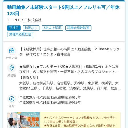
駅、船橋駅、京成船橋駅、柏駅、松戸駅、津田沼駅、京成津田沼
動画編集／未経験スタート9割以上／フルリモ可／年休
駅、芝山千代田駅、成田空港駅(鉄道)、舞浜駅、海浜幕張駅、新浦
128日
安駅、市川駅、本八幡駅(総武線)、新鎌ケ谷駅、千葉中央駅、蘇我
駅、木更津駅、茂原駅、成田駅、稲毛駅、流山おおたかの森駅、
Ｔ－ＮＥＸＴ株式会社
我孫子駅、東葉勝田台駅、みなとみらい駅、東京駅、高円寺駅、
正社員
転勤なし
5名以上採用
職種未経験歓迎
なんば駅(南海線)、京橋駅(大阪府)、大阪駅、淀屋橋駅、寝屋川市
業種未経験歓迎
駅、三ノ宮駅、堺筋本町駅、東梅田駅、森ノ宮駅、新大阪駅、天
王寺駅、都庁前駅、豊洲駅、品川駅、大井町駅、横浜駅、銀座
駅、六本木駅、表参道駅、国会議事堂前駅、麹町駅、大森駅(東京
【未経験採用】仕事が趣味の時間に！動画編集、VTuberキャラク
都)、自由が丘駅、阿佐ケ谷駅、中野駅(東京都)、経堂駅、千駄ケ
ター制作など＊エンタメ案件豊富
谷駅、江戸川橋駅、浅草駅、神田駅(東京都)、学芸大学駅、西日暮
仕事内容
里駅、新小岩駅、橋本駅(神奈川県)、千葉駅、千葉ニュータウン中
央駅、幕張駅、聖蹟桜ケ丘駅、たまプラーザ駅、川崎駅、調布
★転勤なし★フルリモートOK★大阪本社（梅田駅1分）または東
駅、小田急多摩センター駅、成城学園前駅、池上駅、京成立石
京支社、名古屋支社関西・一都三県・名古屋の各プロジェクト先
勤務地
駅、赤坂見附駅、有楽町駅、新橋駅、溜池山王駅、白金高輪駅、
◆勤務地・アクセス【本社】大阪府大阪市北区梅田2丁目2-2ヒル
【最寄り駅】
三田駅(東京都)、逗子駅、茅ケ崎駅、町田駅、乃木坂駅、新越谷
トンプラザウエスト オフィスタワー 19階阪急線「梅田駅」徒歩5
大阪駅、新宿御苑前駅、名古屋駅、天神駅、東京駅、横浜駅、大
駅、北与野駅、上熊谷駅、川越市駅、南新宿駅、新宿西口駅、神
分【東京支社】東京都新宿区新宿１-9-10丸の内線「新宿御苑前
宮駅(埼玉県)、千葉駅、新宿駅、渋谷駅、池袋駅、品川駅、秋葉原
泉駅、東池袋駅、二重橋前駅、秋津駅、白金台駅、東日本橋駅、
駅」徒歩1分各線「新宿三丁目駅」徒歩15分【名古屋支社】愛知
駅、新橋駅、日本橋駅(東京都)、六本木駅、北千住駅、高田馬場
金町駅(東京都)、牛田駅(東京都)、府中本町駅、岩本町駅、西早稲
県名古屋市西区牛島町6-1 名古屋ルーセントタワー各線「名古屋
年収820万円／28歳 動画編集職 経験5年
駅、西船橋駅、新大阪駅、淀屋橋駅、北浜駅(大阪府)、堺筋本町
田駅、立川北駅、池ノ上駅、稲荷町駅(東京都)、大塚駅(東京都)、
駅」徒歩5分【福岡支社】福岡県福岡市中央区天神1-14-18福岡市
年収500万円／24歳 動画編集職 経験2年
駅、心斎橋駅、なんば駅(地下鉄)、京橋駅(大阪府)、大阪ビジネス
給与
吉祥寺駅、京急蒲田駅、代々木八幡駅、大崎広小路駅、大門駅(東
営地下鉄空港線「天神駅」直結七隈線「天神南駅」徒歩5分西鉄天
パーク駅、天王寺駅、福島駅(大阪環状線)、中之島駅、南森町駅、
京都)、千川駅、代田橋駅、新高島駅、新丸子駅、登戸駅、高津駅
神大牟田線「西鉄福岡（天神）駅」徒歩6分◎受動喫煙対策あり：
千里中央駅(大阪モノレール)、虎ノ門駅、みなとみらい駅、さいた
(神奈川県)、京急鶴見駅、緑町駅、海老名駅(相鉄・小田急)、京成
オフィス内禁煙
★ハワイからワーケーションで勤務などフルリモを活か
ま新都心駅、浜松町駅、赤坂見附駅、永田町駅、有楽町駅、金山
して自由に働く社員多数！
西船駅、新津田沼駅、リゾートゲートウェイ・ステーション駅、
駅(愛知県)、栄駅(愛知県)、新宿三丁目駅、亀島駅、西鉄福岡駅、
★年休128日、有給取得率90%超えなので旅行や趣味を
市川真間駅、本八幡駅(都営線)、北初富駅、葭川公園駅、京成成田