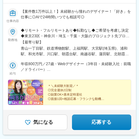
【案件数1万件以上！】未経験から憧れのデザイナー！「好き」を
仕事に◎AIで24時間いつでも相談可◎
仕事内容
◆リモート・フルリモートあり◆転勤なし◆ご希望を考慮し決定
◆東京23区・神奈川・埼玉・千葉・大阪のプロジェクト先プロジ
勤務地
ェクトデビュー後は、Webデザイナーの7～8割がフルリモート
【最寄り駅】
（在宅勤務）！「自由な場所で働きたい」というあなたの理想を
青山一丁目駅、鉄道博物館駅、上福岡駅、大宮駅(埼玉県)、浦和
カタチにできます。＊＼リモート・完全在宅勤務あり！／＊憧れ
駅、和光市駅、川口駅、朝霞台駅、南越谷駅、蓮田駅、北朝霞
の働き方を実現！プロジェクトデビューが待ち遠しくなる環境で
駅、霞ケ関駅(埼玉県)、新座駅、川越駅、蕨駅、南浦和駅、西川口
す。■本社／東京都港区南青山2-2-8 DFビル5F■プロジェクト先／
年収800万円／27歳・Webデザイナー（3年目・未経験入社：前職
駅、さいたま新都心駅、獨協大学前駅、せんげん台駅、与野駅、
東京23区内を中心とした神奈川・埼玉・千葉エリア、または大阪
／ドライバー）
熊谷駅、本川越駅、新所沢駅、越谷駅、代々木駅、新宿駅、渋谷
給与
エリアの各プロジェクト先【アクセス】■本社／東京メトロ各線
年収500万円／24歳・Webデザイナー（2年目・未経験入社：前職
駅、池袋駅、四ツ谷駅、大手町駅(東京都)、新秋津駅、高輪台駅、
「青山一丁目」駅より徒歩3分 「乃木坂」駅、「外苑前」
／商品開発）
市ケ谷駅、石神井公園駅、馬喰町駅、京成金町駅、北千住駅、分
駅からも徒歩圏内！※プロジェクト先により異なります。※本社も
＊＼未経験大歓迎／＊
倍河原駅、汐留駅、秋葉原駅、高田馬場駅、立川駅、小竹向原
◎完全週休2日制
しくはプロジェクト先への通勤が可能な方を対象とした募集で
駅、下北沢駅、上野駅、大塚駅前駅、井の頭公園駅、蒲田駅、
◎副業OK×基本定時退社
す。＊＼充実のサポート環境／＊★AIを活用した最新の研修カリ
代々木上原駅、大崎駅、日比谷駅、目黒駅、国立駅、神保町駅、
◎面接1回×相談応募・フランクな動機OK
キュラム★カリキュラム講師による直接指導★オンラインでも対
◎10ヶ月～の研修あり
九段下駅、浜松町駅、五反田駅、参宮橋駅、要町駅、笹塚駅、武
◎AI導入×最先端スキルが身につく
面でも毎日勉強会を実施中！★いつでも相談できる環境で、不明
蔵砂川駅、淵野辺駅、愛甲石田駅、新羽駅、善行駅、高島町駅、
◎研修終了後の昇給を確約！
点を即解決♪
京急川崎駅、相模原駅、武蔵中原駅、三ツ境駅、武蔵小杉駅、藤
◎デビュー後フルリモート・在宅あり
沢本町駅、戸塚駅、向ケ丘遊園駅、元町・中華街駅、日吉駅(神奈
気になる
応募する
川県)、溝の口駅、大倉山駅(神奈川県)、小田急相模原駅、鶴見
駅、上大岡駅、桜木町駅、小田原駅、海老名駅(相模線)、あざみ野
駅、本厚木駅、新百合ケ丘駅、相模大野駅、京成千葉駅、西船橋