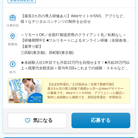
業種未経験歓迎
【最長3カ月の導入研修あり】WebサイトやSNS、アプリなど、
様々なデジタルコンテンツの制作をお任せ
仕事内容
＜リモートOK／全国47都道府県のクライアント先／転勤なし＞
【研修期間中】■フルリモートによるオンライン研修（全国各地ど
勤務地
こでも受講OK）【研修終了後】■関東エリア（東京都近郊）・関
【最寄り駅】
西エリア（大阪府近郊）の案件が中心※勤務地はあなたの希望や通
三田駅(東京都)、田町駅(東京都)
勤時間・アクセスなどを考慮したうえで決定します※転居を伴う転
勤はありません＼リモートワーク案件多数！／業務に慣れて独り
★未経験入社1年目でも月収32万円を目指せます！■月給26万円以
立ちした後は、フルリモートやハイブリッド勤務など、柔軟な働
上＋残業代全額支給＋賞与年2回※これまでの経験・スキルなどを
給与
き方で効率よく業務に取り組めます。【本社】東京都港区芝5-32-
考慮し優遇いたします※上記月給には残業代を含みません、残業代
12└各線「三田駅」「田町駅」より徒歩3分※受動喫煙対策あり
は別途全額支給します※上記月給には一律支給の住宅手当2万円を
含みます★Webデザイナー経験がある方は前職給与を考慮した上
【ほぼ定時退社／土日祝休み／全国で勤務可能】
最大3カ月の導入研修で基礎から学べるWebデザイナー
で、優遇します！
の募集です。WebサイトやSNS、アプリといった幅広い
制作に未経験から挑戦でき、原則定時退社・年間休日
125日と、成長と働きやすさを両立できます。
気になる
応募する