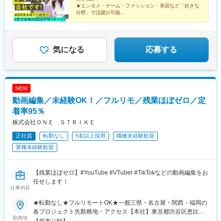
港北区新横浜2丁目5-2☆2025年10月オープン！＜アクセス＞・
駅、勝どき駅、中目黒駅、小伝馬町駅、新丸子駅、新橋駅、大久
★エンタメ・ゲーム・ファッション・美容など「好きな
JR各線、横浜市営地下鉄「新横浜駅」より徒歩5分以内※希望や通
保駅(東京都)、成増駅、高島平駅、西武新宿駅、表参道駅、芦花公
分野」で活躍が可能
いやすさなどを考慮して決定します。※転居を伴う転勤なし※U・I
★次の飛躍に向けて７月から新社名に！西麻布の新本社
園駅、千葉ニュータウン中央駅、川崎駅、参宮橋駅、立会川駅、
もオープン！
ターン歓迎
大宮駅(埼玉県)、大崎駅、大手町駅(東京都)、新大塚駅、朝霞駅、
★リモート・フルリモート勤務もあり★副業もOK
町田駅、調布駅、天王洲アイル駅、天王町駅、浅草駅(ＴＸ)、向原
駅(東京都)、東陽町駅、藤沢駅、南砂町駅、南与野駅、二子玉川
気になる
応募する
駅、有楽町駅、日本橋駅(東京都)、柏駅、八王子駅、麹町駅、青山
一丁目駅、高輪台駅、芝浦ふ頭駅、保土ケ谷駅、豊田駅、千駄ケ
谷駅、北府中駅、本郷三丁目駅、木場駅(東京都)、用賀駅、立川北
駅、流通センター駅、赤坂駅(東京都)、両国駅(都営線)、六本木
NEW
駅、池袋駅、赤坂見附駅、横浜駅、品川駅、新宿駅、湘南台駅、
動画編集／未経験OK！／フルリモ／残業ほぼゼロ／定
立場駅、下飯田駅、中田駅(神奈川県)、戸塚駅、舞岡駅、上永谷
駅、港南中央駅、上大岡駅、弘明寺駅(横浜市営)、蒔田駅、吉野町
着率95％
駅、阪東橋駅、関内駅、戸部駅、反町駅、三ツ沢上町駅、片倉町
株式会社ＯＮＥ ＳＴＲＩＫＥ
駅、岸根公園駅、北新横浜駅、新羽駅、仲町台駅、中川駅(神奈川
正社員
転勤なし
5名以上採用
職種未経験歓迎
県)、あざみ野駅、中山駅(神奈川県)、川和町駅、都筑ふれあいの
丘駅、北山田駅(神奈川県)、東山田駅、高田駅(神奈川県)、日吉本
業種未経験歓迎
町駅、日吉駅(神奈川県)、長田駅(大阪府)、中津駅(大阪府・阪急
線)、なんば駅(地下鉄)、大物駅、京都駅、安治川口駅、森ノ宮
駅、北新地駅、三ノ宮駅、淀屋橋駅、京橋駅(大阪府)、大阪ビジネ
【残業ほぼゼロ】#YouTube #VTuber #TikTokなどの動画編集をお
スパーク駅、梅田駅(地下鉄)、東梅田駅、渡辺橋駅、関目高殿駅、
任せします！
仕事内容
肥後橋駅、和歌山市駅、大阪梅田駅(阪急線)、学園都市駅、千里中
央駅(北大阪急行)、南方駅(大阪府)、大石駅、江坂駅、麻布十番
★転勤なし★フルリモートOK★一都三県・名古屋・関西・福岡の
駅、堺筋本町駅、秋葉原駅、宮ノ前駅、新宿御苑前駅、溜池山王
各プロジェクト先勤務地・アクセス【本社】東京都渋谷区恵比寿
駅、高島町駅、桜田門駅、蓮沼駅、吉祥寺駅、京成船橋駅、銀座
勤務地
西2-8-4 EX恵比寿西ビル5FJR山手線、埼京線、湘南新宿ライン、