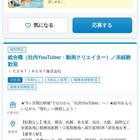
新高島駅、京成千葉駅、新宿駅(東京メトロ)、神泉駅、東池袋駅、
楽しめる♪
駅、京成稲毛駅、勝田台駅、新高円寺駅、なんば駅(地下鉄)、大阪
★残業時間月3時間以下。基本定時退社だから平日も充
北品川駅、末広町駅(東京都)、汐留駅、三越前駅、乃木坂駅、西早
城北詰駅、西梅田駅、大江橋駅、三宮駅(神戸新交通)、松屋町駅、
実！
稲田駅、京成西船駅、東淀川駅、大江橋駅、なにわ橋駅、四ツ橋
★インセンティブ制度あり！初月20万円支給実績も。
北新地駅、玉造駅、西中島南方駅、大阪阿部野橋駅、西新宿駅、
駅、ＪＲ難波駅、大阪城北詰駅、天王寺駅前駅、福島駅(大阪府・
高輪ゲートウェイ駅、下神明駅、銀座一丁目駅、外苑前駅、桜田
阪神線)、新福島駅、大阪天満宮駅、千里中央駅(北大阪急行)、本
気になる
応募する
門駅、半蔵門駅、大森海岸駅、奥沢駅、南阿佐ケ谷駅、国立競技
町駅、霞ケ関駅(東京都)、北与野駅、大門駅(東京都)、銀座一丁目
場駅、神楽坂駅、浅草駅(ＴＸ)、新日本橋駅、日暮里駅(舎人ライ
駅、近鉄名古屋駅、栄町駅(愛知県)、四谷三丁目駅、中洲川端駅、
ナー)、京成幕張駅、布田駅、京王多摩センター駅、祖師ケ谷大蔵
高島町駅、栄町駅(千葉県)、新宿西口駅、高輪ゲートウェイ駅、岩
駅、内幸町駅、赤坂駅(東京都)、泉岳寺駅、芝公園駅、逗子・葉山
本町駅、内幸町駅、茅場町駅、六本木一丁目駅、肥後橋駅、長堀
締切間近
駅、北茅ケ崎駅、新宿三丁目駅、新宿駅(東京メトロ)、都電雑司ケ
橋駅、扇町駅(大阪府)、虎ノ門ヒルズ駅、竹芝駅、赤坂駅(東京
谷駅、馬喰横山駅、京成関屋駅、築地市場駅、立川南駅、新代田
総合職（社内YouTuber・動画クリエイター）／未経験
都)、国会議事堂前駅、日比谷駅、名鉄名古屋駅、矢場町駅
駅、京成上野駅、向原駅(東京都)、蓮沼駅、水道橋駅、初台駅、戸
歓迎
部駅、武蔵溝ノ口駅、馬車道駅、栄町駅(千葉県)、東海神駅、東京
ｉ ＣＯＮＴＩＮＥＮＴ株式会社
ディズニーランド・ステーション駅、京成八幡駅、県庁前駅(千葉
県)、大阪難波駅、大阪ビジネスパーク駅、大阪梅田駅(阪神線)、
正社員
転勤なし
5名以上採用
職種未経験歓迎
なにわ橋駅、三宮駅(神戸市営)、長堀橋駅、南方駅(大阪府)、天王
業種未経験歓迎
寺駅前駅、明治神宮前駅、霞ケ関駅(東京都)、永田町駅、北参道
駅、田原町駅(東京都)、多摩センター駅
★“3ヶ月間の研修”でゼロから「社内YouTuber」へ！★給与をもら
いながら『憧れ』へ挑戦しよう！
仕事内容
【転勤なし】東京、横浜、札幌、名古屋、仙台、大阪、福岡など
全国各地に勤務地多数！◎各勤務地へ直行直帰OK└居住地を考慮
勤務地
し勤務先を決定します◎入社後、経験・スキルに伴い在宅、リモ
【最寄り駅】
ート案件もあり【東京渋谷本社】東京都渋谷区渋谷2-21-1 渋谷ヒ