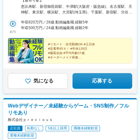
【最寄り駅】
駅、飯田橋駅、代官山駅、大崎広小路駅、御成門駅、富士見ケ丘
東京メトロ日比谷線「恵比寿駅」より徒歩6分東急東横線「代官山
恵比寿駅、新宿御苑前駅、中津駅(大阪府・阪急線)、名古屋駅、天
駅、市川駅、新日本橋駅、鹿島田駅、祐天寺駅、馬喰横山駅、武
駅」より徒歩6分【新宿支社】東京都新宿区富久町16-15 新宿MY
神駅、東京駅、横浜駅、大宮駅(埼玉県)、千葉駅、新宿駅、渋谷
蔵小杉駅、汐留駅、新大久保駅、地下鉄成増駅、新高島平駅、新
ビル2F丸ノ内線「新宿御苑前駅」より徒歩5分新宿線、丸ノ内
駅、池袋駅、品川駅、秋葉原駅、新橋駅、日本橋駅(東京都)、六本
宿駅(東京メトロ)、外苑前駅、千歳烏山駅、京急川崎駅、南新宿
線、副都心線「新宿三丁目駅」より徒歩8分【大阪支社】大阪府大
年収820万円／28歳 動画編集職 経験5年
木駅、北千住駅、高田馬場駅、西船橋駅、新大阪駅、淀屋橋駅、
駅、東京駅、大塚駅前駅、布田駅、西横浜駅、田原町駅(東京都)、
阪市北区大深町6-38JR各線「大阪駅」より徒歩7分大阪メトロ御
年収500万円／24歳 動画編集職 経験2年
北浜駅(大阪府)、堺筋本町駅、心斎橋駅、なんば駅(地下鉄)、京橋
東池袋駅、二子新地駅、日比谷駅、京王八王子駅、半蔵門駅、高
給与
堂筋線「梅田駅」より徒歩8分阪急各線「大阪梅田駅」より徒歩9
駅(大阪府)、大阪ビジネスパーク駅、天王寺駅、福島駅(大阪環状
輪ゲートウェイ駅、北参道駅、春日駅(東京都)、立川駅、両国駅、
分【名古屋支社】愛知県名古屋市西区牛島町6-1 名古屋ルーセン
線)、中之島駅、南森町駅、千里中央駅(大阪モノレール)、虎ノ門
乃木坂駅、永田町駅、北品川駅、ゆめが丘駅、南太田駅、黄金町
トタワー各線「名古屋駅」徒歩5分【福岡支社】福岡県福岡市中央
#リモート・在宅勤務OK #土日休
駅、みなとみらい駅、さいたま新都心駅、浜松町駅、赤坂見附
駅、日本大通り駅、桜木町駅、三ツ沢下町駅、中津駅(地下鉄)、大
#定着率95％！ #年休128日
区天神1-14-18福岡市営地下鉄空港線「天神駅」直結七隈線「天神
駅、永田町駅、有楽町駅、金山駅(愛知県)、栄駅(愛知県)、代官山
阪難波駅、玉造駅、西梅田駅、三宮駅(神戸新交通)、なにわ橋駅、
#服装自由 #平均年齢27歳
南駅」徒歩5分西鉄天神大牟田線「西鉄福岡（天神）駅」徒歩6分
駅、新宿三丁目駅、大阪梅田駅(阪急線)、亀島駅、西鉄福岡駅、新
#オーダーメイド研修
大阪城北詰駅、中之島駅、関目成育駅、千里中央駅(大阪モノレー
◎受動喫煙対策あり：オフィス内禁煙
#未経験入社9割以上
高島駅、京成千葉駅、新宿駅(東京メトロ)、神泉駅、東池袋駅、北
ル)、西中島南方駅、摩耶駅、三宮駅(神戸市営)、心斎橋駅、岩本
品川駅、末広町駅(東京都)、汐留駅、三越前駅、乃木坂駅、西早稲
町駅、小台駅、東新宿駅、虎ノ門駅、八丁堀駅(東京都)、日ノ出町
田駅、京成西船駅、東淀川駅、大江橋駅、なにわ橋駅、四ツ橋
駅、東海神駅、銀座一丁目駅、六本木一丁目駅、茗荷谷駅、市川
駅、ＪＲ難波駅、大阪城北詰駅、天王寺駅前駅、福島駅(大阪府・
気になる
応募する
真間駅、馬喰町駅、内幸町駅、新宿西口駅、初台駅、竹橋駅、大
阪神線)、新福島駅、大阪天満宮駅、千里中央駅(北大阪急行)、本
塚駅(東京都)、星川駅、稲荷町駅(東京都)、東池袋四丁目駅、信濃
町駅、霞ケ関駅(東京都)、北与野駅、大門駅(東京都)、銀座一丁目
町駅、泉岳寺駅、国立競技場駅、後楽園駅、立川南駅、蔵前駅、
駅、近鉄名古屋駅、栄町駅(愛知県)、大阪駅、中洲川端駅、高島町
馬車道駅、平沼橋駅、神奈川駅、なんば駅(南海線)、大阪梅田駅
駅、栄町駅(千葉県)、新宿西口駅、高輪ゲートウェイ駅、岩本町
(阪神線)、北浜駅(大阪府)、大阪城公園駅、関目駅、西灘駅
Webデザイナー／未経験からゲーム・SNS制作／フル
駅、内幸町駅、茅場町駅、六本木一丁目駅、肥後橋駅、長堀橋
リモあり
駅、扇町駅(大阪府)、虎ノ門ヒルズ駅、竹芝駅、赤坂駅(東京都)、
国会議事堂前駅、日比谷駅、名鉄名古屋駅、矢場町駅
株式会社ｐｒｅｃｉｏｕｓ
正社員
転勤なし
5名以上採用
職種未経験歓迎
業種未経験歓迎