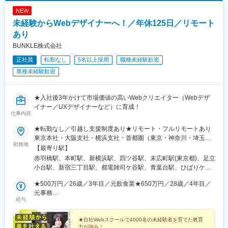
NEW
未経験からWebデザイナーへ！／年休125日／リモート
あり
BUNKLE株式会社
正社員
転勤なし
5名以上採用
職種未経験歓迎
業種未経験歓迎
★入社後3年かけて市場価値の高いWebクリエイター（Webデザ
イナー／UXデザイナーなど）に育成！
仕事内容
★転勤なし／引越し支援制度あり★リモート・フルリモートあり
東京本社・大阪支社・横浜支社・首都圏（東京・神奈川・埼玉・
勤務地
千葉）の各プロジェクト先のいずれかに勤務【本社】東京都港区
【最寄り駅】
三田1-4-1 住友不動産麻布十番ビル 4F☆2026年7月に移転したば
赤羽橋駅、本町駅、新横浜駅、四ツ谷駅、末広町駅(東京都)、足立
かりのオシャレな新オフィスです！＜アクセス＞・都営地下鉄大
小台駅、新宿三丁目駅、都電雑司ケ谷駅、青葉台駅、ひばりケ丘
江戸線「赤羽橋駅」より徒歩3分・都営地下鉄大江戸線「麻布十番
駅(東京都)、浦和駅、弘明寺駅(京急線)、国会議事堂前駅、新高島
駅」より徒歩6分・都営地下鉄三田線「芝公園駅」より徒歩9分
★500万円／26歳／3年目／元飲食業★650万円／28歳／4年目／
駅、下永谷駅、霞ケ関駅(東京都)、梶が谷駅、蒲田駅、茅場町駅、
【大阪支社】大阪府大阪市中央区久太郎町4-2-15 5F☆2025年1月
元事務
伊勢佐木長者町駅、井の頭公園駅、多摩センター駅、船橋駅、京
給与
オープン！＜アクセス＞・大阪メトロ御堂筋線「本町駅」より徒
★700万円／29歳／5年目／元ヘルプデスク★800万円／31歳／6
成立石駅、東銀座駅、九段下駅、恵比寿駅、神谷町駅、五反田
歩1分・大阪メトロ中央線「堺筋本町駅」より徒歩8分・大阪メト
年目／元営業
駅、虎ノ門ヒルズ駅、護国寺駅、光が丘駅、新小岩駅、高井戸
ロ御堂筋線「心斎橋駅」より徒歩10分■横浜支社神奈川県横浜市
★自社Webスクールで4000名の未経験者を育てた教育
駅、国府台駅、桜新町駅、三越前駅、新川崎駅、芝公園駅、渋谷
力が強み！