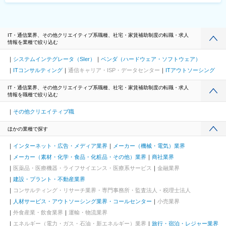
IT・通信業界、その他クリエイティブ系職種、社宅・家賃補助制度の転職・求人
情報を業種で絞り込む
システムインテグレータ（SIer）
ベンダ（ハードウェア・ソフトウェア）
ITコンサルティング
通信キャリア・ISP・データセンター
ITアウトソーシング
IT・通信業界、その他クリエイティブ系職種、社宅・家賃補助制度の転職・求人
情報を職種で絞り込む
その他クリエイティブ職
ほかの業種で探す
インターネット・広告・メディア業界
メーカー（機械・電気）業界
メーカー（素材・化学・食品・化粧品・その他）業界
商社業界
医薬品・医療機器・ライフサイエンス・医療系サービス
金融業界
建設・プラント・不動産業界
コンサルティング・リサーチ業界・専門事務所・監査法人・税理士法人
人材サービス・アウトソーシング業界・コールセンター
小売業界
外食産業・飲食業界
運輸・物流業界
エネルギー（電力・ガス・石油・新エネルギー）業界
旅行・宿泊・レジャー業界