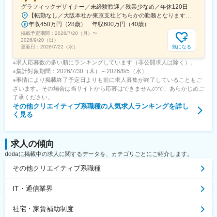
グラフィックデザイナー／未経験歓迎／残業少なめ／年休120日
【転勤なし／大阪本社か東京支社どちらかの勤務となります】★大阪本社大阪府大阪市福島区野田2-14-10★東京支社東京都千代田区丸の内1-1-3 日本生命丸の内ガーデンタワーB1※受動喫煙対策：敷地内禁煙
年収450万円（28歳） 年収600万円（40歳）
掲載予定期間：
2026/7/20（月）
〜
2026/9/20（日）
気になる
更新日：
2026/7/22（水）
※求人応募数の多い順にランキングしています（非公開求人は除く）。
※集計対象期間：2026/7/30（木）～2026/8/5（水）
※事情により掲載終了予定日よりも前に求人募集が終了していることもご
ざいます。その場合は当サイトから応募はできませんので、あらかじめご
了承ください。
その他クリエイティブ系職種
の人気求人ランキングを詳し
く見る
求人の傾向
dodaに掲載中の求人に関するデータを、カテゴリごとにご紹介します。
その他クリエイティブ系職種
IT・通信業界
社宅・家賃補助制度