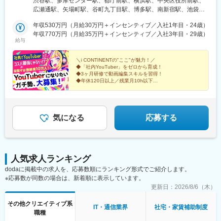
渋谷駅、多摩センター駅、都庁前駅、横浜駅、中央区役所前駅、
カリエ33F【東京BPOセンター】東京都多摩市鶴牧1丁目4-17 い
広瀬通駅、矢場町駅、谷町九丁目駅、博多駅、南新宿駅、池袋
ずみビル7F【東京南池袋オフィス】東京都豊島区南池袋1-12-7 MI
駅、北千住駅、東京駅、高田馬場駅、品川駅、新橋駅、押上駅、
ビル9F【東京西新宿オフィス】東京都新宿区西新宿三丁目3-13 西
年収530万円（月給30万円＋インセンティブ／入社1年目・24歳）
秋葉原駅、目黒駅、蒲田駅、上野駅、代々木上原駅、町田駅、綾
新宿水間ビル6F【横浜オフィス】神奈川県横浜市西区北幸2丁目
年収770万円（月給35万円＋インセンティブ／入社3年目・29歳）
瀬駅、大手町駅(東京都)、中野駅(東京都)、大門駅(東京都)、有楽
給与
10-28 むつみビル3F【札幌オフィス】北海道札幌市北区北7条西4
町駅、武蔵小杉駅、日吉駅(神奈川県)、溝の口駅、川崎駅、藤沢
丁目1番地1 トーカン札幌第一キャステール607【仙台オフィス】
駅、長津田駅、新横浜駅、登戸駅、戸塚駅、大宮駅(埼玉県)、和光
宮城県仙台市青葉区本町1-5-28 カーニープレイス仙台駅前通
＼i CONTINENTの"ここ"が魅力！／
市駅、川越駅、浦和駅、朝霞台駅、川口駅、南越谷駅、新越谷
◆「社内YouTuber」をゼロから育成！
6F【名古屋オフィス】愛知県名古屋市中区栄5-26-39 GS栄ビル
駅、北朝霞駅、久喜駅、西船橋駅、柏駅、船橋駅、松戸駅、千葉
◆3ヶ月研修で動画編集スキルを習得！
3F【大阪オフィス】大阪府大阪市中央区南船場4-10-5 南船場
駅、津田沼駅、本八幡駅(総武線)、南流山駅、流山おおたかの森
◆年休120日以上／残業月10h以下
SOHOビル7F【福岡オフィス】福岡県福岡市博多区博多駅前3-7-
「安定×挑戦」の環境で、憧れを現実に変えよう！
駅、舞浜駅、仙台駅、泉中央駅、あおば通駅、長町駅、勾当台公
動画が好きな仲間があなたを待ってる！
35 博多ハイテックビル5F
園駅、名取駅、北仙台駅、南仙台駅、長町南駅、麻生駅、北２４
条駅、北３４条駅、元町駅(北海道)、西１８丁目駅、環状通東駅、
琴似駅(函館本線)、学園前駅(北海道)、豊平公園駅、西２８丁目
気になる
応募する
駅、福島駅(福島県)、郡山駅(福島県)、いわき駅、新白河駅、安積
永盛駅、金谷川駅、泉駅(常磐線)、会津若松駅、須賀川駅、湯本
駅、近鉄名古屋駅、金山駅(愛知県)、栄駅(愛知県)、大曽根駅、伏
見駅(愛知県)、刈谷駅、豊橋駅、千種駅、京都駅、京阪山科駅、竹
人気求人ランキング
田駅(京都府)、烏丸駅、四条駅(京都市営)、京都河原町駅、丹波橋
dodaに掲載中の求人を、応募数順にランキング形式でご紹介します。
駅、出町柳駅、烏丸御池駅、西院駅(阪急線)、梅田駅(地下鉄)、大
※応募数が同数の場合は、新着順に表示しています。
阪駅、天王寺駅、なんば駅(地下鉄)、京橋駅(大阪府)、新大阪駅、
鶴橋駅、淀屋橋駅、新今宮駅、本町駅、天神駅、小倉駅(福岡県)、
更新日：
2026/8/6（木）
中洲川端駅、姪浜駅、福岡空港駅(鉄道)、天神南駅、西新駅、大橋
その他クリエイティブ系
駅(福岡県)、黒崎駅前駅、京王多摩センター駅、平沼橋駅、西１１
IT・通信業界
社宅・家賃補助制度
職種
丁目駅、上前津駅、大阪上本町駅、櫛田神社前駅、新宿駅、東池