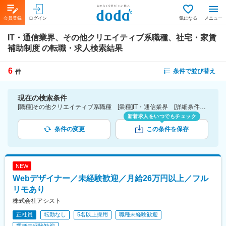
会員登録
ログイン
気になる
メニュー
IT・通信業界、その他クリエイティブ系職種、社宅・家賃
補助制度
の転職・求人検索結果
6
条件で並び替え
件
現在の検索条件
[職種]その他クリエイティブ系職種 [業種]IT・通信業界 [詳細条件](待遇・福利厚生)社宅・家賃補助制度
新着求人をいつでもチェック
条件の変更
この条件を保存
NEW
Webデザイナー／未経験歓迎／月給26万円以上／フル
リモあり
株式会社アシスト
正社員
転勤なし
5名以上採用
職種未経験歓迎