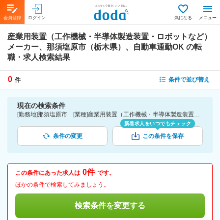
会員登録
ログイン
気になる
メニュー
産業用装置（工作機械・半導体製造装置・ロボットなど）
メーカー、那須塩原市（栃木県）、自動車通勤OK
の転
職・求人検索結果
0
条件で並び替え
件
現在の検索条件
[勤務地]那須塩原市 [業種]産業用装置（工作機械・半導体製造装置・ロボットなど）メーカー-メーカー（機械・電気）業界 [詳細条件](会社・職場の環境)自動車通勤OK
新着求人をいつでもチェック
条件の変更
この条件を保存
0件
この条件にあった求人は
です。
ほかの条件で検索してみましょう。
検索条件を変更する