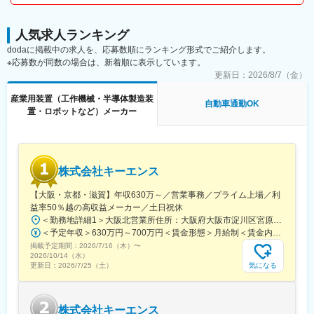
人気求人ランキング
dodaに掲載中の求人を、応募数順にランキング形式でご紹介します。
※応募数が同数の場合は、新着順に表示しています。
更新日：
2026/8/7（金）
産業用装置（工作機械・半導体製造装
自動車通勤OK
置・ロボットなど）メーカー
株式会社キーエンス
【大阪・京都・滋賀】年収630万～／営業事務／プライム上場／利
益率50％越の高収益メーカー／土日祝休
＜勤務地詳細1＞大阪北営業所住所：大阪府大阪市淀川区宮原3-5-36 新大阪トラストタワー勤務地最寄駅：新大阪駅受動喫煙対策：敷地内喫煙可能場所あり＜勤務地詳細2＞京都営業所住所：京都府京都市下京区四条通室町東入函谷鉾町101 アーバンネット四条烏丸ビル受動喫煙対策：屋内全面禁煙＜勤務地詳細3＞滋賀営業所住所：滋賀県大津市中央2-2-6 受動喫煙対策：屋内全面禁煙変更の範囲：会社の定める事業所
＜予定年収＞630万円～700万円＜賃金形態＞月給制＜賃金内訳＞月額（基本給）：279,000円～281,000円＜月給＞279,000円～281,000円＜昇給有無＞有＜残業手当＞有＜給与補足＞上記は入社初年度の想定年収です。※月給の金額とは別で、残業代、業績賞与支給有り※賞与：年4回、昇給：年1～2回※経験・能力等を考慮の上、同社規定により待遇を決定します※年収は会社業績によって変動することがあります賃金はあくまでも目安の金額であり、選考を通じて上下する可能性があります。月給(月額)は固定手当を含めた表記です。
掲載予定期間：
2026/7/16（木）
〜
2026/10/14（水）
気になる
更新日：
2026/7/25（土）
株式会社キーエンス