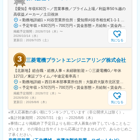
【愛知】年収630万～／営業事務／プライム上場／利益率50％越の
高収益メーカー／土日祝休
＜勤務地詳細1＞刈谷営業所住所：愛知県刈谷市相生町1-1-1 アドバンス・スクエア刈谷勤務地最寄駅：JR線／刈谷駅受動喫煙対策：敷地内喫煙可能場所あり＜勤務地詳細2＞一宮営業所住所：愛知県一宮市本町2-2-2 JES一宮ビル勤務地最寄駅：JR線／尾張一宮駅受動喫煙対策：敷地内喫煙可能場所あり＜勤務地詳細3＞名古屋営業所住所：愛知県名古屋市中区錦2-4-15 ORE錦二丁目ビル勤務地最寄駅：丸の内駅受動喫煙対策：敷地内喫煙可能場所あり変更の範囲：会社の定める事業所
＜予定年収＞630万円～700万円＜賃金形態＞月給制＜賃金内訳＞月額（基本給）：279,000円～281,000円＜月給＞279,000円～281,000円＜昇給有無＞有＜残業手当＞有＜給与補足＞上記は入社初年度の想定年収です。※月給の金額とは別で、残業代、業績賞与支給有り※賞与：年4回、昇給：年1～2回※経験・能力等を考慮の上、同社規定により待遇を決定します※年収は会社業績によって変動することがあります賃金はあくまでも目安の金額であり、選考を通じて上下する可能性があります。月給(月額)は固定手当を含めた表記です。
掲載予定期間：
2026/7/16（木）
〜
2026/10/14（水）
気になる
更新日：
2026/7/25（土）
三菱電機プラントエンジニアリング株式会社
【北新地】総合職・総務人事＜未経験歓迎＞◇三菱電機G／年休
127日／東証プライム／中途定着率高！
＜勤務地詳細＞西日本本部事業所住所：大阪府大阪市北区堂島2-2-2 勤務地最寄駅：JR東西線／北新地駅受動喫煙対策：屋内喫煙可能場所あり変更の範囲：会社の定める事業所
＜予定年収＞570万円～700万円＜賃金形態＞月給制＜賃金内訳＞月額（基本給）：295,000円～335,000円＜月給＞295,000円～335,000円＜昇給有無＞有＜残業手当＞有＜給与補足＞※上記年収は想定残業時間20～30時間込みの金額となります。※上記はあくまで想定年収です。経験・スキルに応じて決定します。■昇給：年1回■賞与：年2回（6月・12月）※実績あり賃金はあくまでも目安の金額であり、選考を通じて上下する可能性があります。月給(月額)は固定手当を含めた表記です。
掲載予定期間：
2026/7/2（木）
〜
2026/9/30（水）
気になる
更新日：
2026/8/6（木）
※求人応募数の多い順にランキングしています（非公開求人は除く）。
※集計対象期間：2026/7/31（金）～2026/8/6（木）
※事情により掲載終了予定日よりも前に求人募集が終了していることもご
ざいます。その場合は当サイトから応募はできませんので、あらかじめご
了承ください。