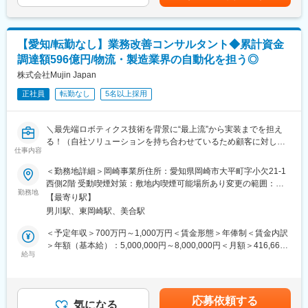
し、市場価値が高く、希少性の高いコンサルタントとしてキャリ
＜データ収集と分析＞
アを築けます。
お客様の物流・製造体制の分析、物流・生産現場の実地調査、定
◎構想提案まで終わらず、実機導入まで一気通貫に携われ、手触
量データ分析を通した課題の特定
り感のあるコンサル業務ができます。
【愛知/転勤なし】業務改善コンサルタント◆累計資金
＜資料作成＞
調達額596億円/物流・製造業界の自動化を担う◎
プレゼンテーションやレポートを作成し、クライアントにとって
変更の範囲：会社の定める業務
分かりやすい資料を提供する
株式会社Mujin Japan
正社員
転勤なし
5名以上採用
～～～独り立ち後～～～
・中長期の物流・製造将来構想（ロードマップ策定・KPI設定等）
の策定支援・実行伴走
＼最先端ロボティクス技術を背景に“最上流”から実装までを担え
・お客様の物流体制・生産体制の現状調査。具体的には、定量デ
る！（自社ソリューションを持ち合わせているため顧客に対して
ータ分析を通した物量・設備稼働率等の現状把握・課題抽出、及
仕事内容
本質的なご提案が可能です◎）日米中欧で事業展開する日系グロ
び物流・生産現場の実地調査
ーバル企業！／累計調達596億円超のNEXTユニコーン企業／～
＜勤務地詳細＞岡崎事業所住所：愛知県岡崎市大平町字小欠21-1
・現行物流スキームの改善、及び新規スキームの要件定義から構
西側2階 受動喫煙対策：敷地内喫煙可能場所あり変更の範囲：会
築、運用までの伴走
■業務概要：
勤務地
社の定める事業所
・その他案件に付随するコンサルタント業務
【最寄り駅】
大手製造業や物流業を対象に、工場や倉庫などSCMの現場課題の
男川駅、東岡崎駅、美合駅
深堀りから構想策定、導入支援までを一気通貫でリード頂くコン
■ポジション魅力
サルタントの募集です。
＜予定年収＞700万円～1,000万円＜賃金形態＞年俸制＜賃金内訳
◎元BCGの戦略コンサルタントやEY、Amazonなど、さまざまな
※未経験の方は先輩コンサルタントのサポートを行い、各種業務分
＞年額（基本給）：5,000,000円～8,000,000円＜月額＞416,666
大手企業出身の経験豊富なメンバーが揃っています。
析、マーケティング調査、ベンチマークなどを担当し、顧客の生
給与
円～666,666円（12分割）＜昇給有無＞有＜残業手当＞有＜給与
◎未経験者向けの育成プログラムも充実しており、最先端技術を
産・製造現場における課題特定までの業務から従事頂きます。
補足＞■昇給：年2回（3月、9月）■賞与：年2回（2月、8月）※給
理解したコンサルタントとして成長できる環境を提供していま
与詳細は、面接を通じて、決定します。賃金はあくまでも目安の
す。
■業務詳細：
金額であり、選考を通じて上下する可能性があります。月給(月額)
◎提案力だけでなく、技術力も備えたコンサルタントとして成長
応募依頼する
＜データ収集と分析＞
気になる
は固定手当を含めた表記です。