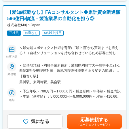
＜リサーチ業務＞
クライアントの業界や競合他社に関する情報を調査し、市場のト
【愛知/転勤なし】FAコンサルタント◆累計資金調達額
レンドやベストプラクティスをまとめる
596億円/物流・製造業界の自動化を担う◎
＜資料作成＞
プレゼンテーションやレポートを作成し、クライアントにとって
株式会社Mujin Japan
分かりやすい資料を提供する
正社員
転勤なし
5名以上採用
～～～独り立ち後～～～
・中長期の物流・製造将来構想（ロードマップ策定・KPI設定等）
＼最先端ロボティクス技術を背景に“最上流”から実装までを担え
の策定支援・実行伴走
る！（自社ソリューションを持ち合わせているため顧客に対して
・お客様の物流体制・生産体制の現状調査。具体的には、定量デ
仕事内容
本質的なご提案が可能です◎）日米中欧で事業展開する日系グロ
ータ分析を通した物量・設備稼働率等の現状把握・課題抽出、及
ーバル企業！／累計調達596億円超のNEXTユニコーン企業／～
＜勤務地詳細＞岡崎事業所住所：愛知県岡崎市大平町字小欠21-1
び物流・生産現場の実地調査
西側2階 受動喫煙対策：敷地内喫煙可能場所あり変更の範囲：会
・現行物流スキームの改善、及び新規スキームの要件定義から構
■業務概要：
勤務地
社の定める事業所
築、運用までの伴走
【最寄り駅】
大手製造業や物流業を対象に、工場や倉庫などSCMの現場課題の
・その他案件に付随するコンサルタント業務
男川駅、東岡崎駅、美合駅
深堀りから構想策定、導入支援までを一気通貫でリード頂くコン
サルタントの募集です。
＜予定年収＞700万円～1,000万円＜賃金形態＞年俸制＜賃金内訳
■ポジション魅力
※未経験の方は先輩コンサルタントのサポートを行い、各種業務分
＞年額（基本給）：5,000,000円～8,000,000円＜月額＞416,666
◎元BCGの戦略コンサルタントやEY、Amazonなど、さまざまな
析、マーケティング調査、ベンチマークなどを担当し、顧客の生
給与
円～666,666円（12分割）＜昇給有無＞有＜残業手当＞有＜給与
大手企業出身の経験豊富なメンバーが揃っています。
産・製造現場における課題特定までの業務から従事頂きます。
補足＞■昇給：年2回（3月、9月）■賞与：年2回（2月、8月）※給
◎未経験者向けの育成プログラムも充実しており、PMOスキルの
与詳細は、面接を通じて、決定します。賃金はあくまでも目安の
向上だけでなく、最先端技術を理解したコンサルタントとして成
■業務詳細：
金額であり、選考を通じて上下する可能性があります。月給(月額)
長できる環境を提供しています。
応募依頼する
＜データ収集と分析＞
気になる
は固定手当を含めた表記です。
◎提案力だけでなく、技術力も備えたコンサルタントとして成長
（エージェントサービス）
お客様の物流・製造体制の分析、物流・生産現場の実地調査、定
し、市場価値が高く、希少性の高いコンサルタントとしてキャリ