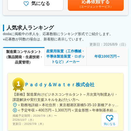
◇要件定義・仕様設計
応募依頼する
◆募集背景：
気になる
給(月額)は固定手当を含めた表記です。
◇プロトタイプの作成管理、試験導入管理
当部門の大型船舶用過給機（ターボチャージャ）は、過給機は世
（エージェントサービス）
界トップシェアであり、低炭素／脱炭素化が求められる舶用業界
■特徴：
では必要不可欠な製品です。
導入フェーズ、アフターフォロー、効果検証等を経て、「設計プ
現在、更なる事業拡大のため、国内外でのライセンスビジネス展
ロセス開発から実業務まで」ワンストップで担うため、顧客の設
人気求人ランキング
開を進めており、製品ブランド維持のためにSCM・ライセンシー
計に深く入り込んで顧客満足度を高めることができ、現在引き合
の指導強化や、生産技術の高度化（自動化、DX、AM技術等）が
dodaに掲載中の求人を、応募数順にランキング形式でご紹介します。
いが増加しています。
急務となっています。
※応募数が同数の場合は、新着順に表示しています。
そのため、生産技術職を経験した即戦力として活躍できる人材を
更新日：
2026/8/9（日）
■魅力：
必要としています。
産業用装置（工作機械・
製造業コンサルタント
・導入結果まで見ていく顧客視点：課題を解決し、プロセス改善
半導体製造装置・ロボッ
年収1000万円～
（製品開発・生産技術・
をすることが目的のため、顧客の導入後まで技術者と一緒に伴走
トなど）メーカー
品質管理）
することができます。
・ビジョン「日本の製造業を再び世界1へ導く」：コンサルタント
として、日本の主要メーカーに入り込み、課題を解決していく点
に面白さとやりがいがあります。
Ｐａｄｄｙ＆Ｗａｔｅｒ株式会社
■当社について：
【新橋】製造業向けビジネスコンサルタント～月次賞与制度あり・
当社はエンジニアにスキルを高めてもらい、最終的には自社に帰
課題解決や実行支援スキルをあげたい方へ
ってきて開発をしてもらうという独自のビジネスモデルがござい
＜勤務地詳細＞本社住所：東京都港区新橋5-35-10 新橋アネックス3F-B2勤務地最寄駅：都営三田線／御成門駅受動喫煙対策：屋内全面禁煙
ます。そのため、エンジニアの成長を何よりも重要視していま
＜予定年収＞400万円～1,300万円＜賃金形態＞年俸制基本給与にみなし残業手当含む（法廷時間外労働80時間分を含む）＜賃金内訳＞年額（基本給）：4,000,000円～13,000,000円固定残業手当/月：120,000円～360,000円（固定残業時間80時間0分/月）超過した時間外労働の残業手当は追加支給＜月額＞453,333円～1,443,333円（12分割）（一律手当を含む）＜昇給有無＞有＜残業手当＞有＜給与補足＞■年俸を12で割り月々支給。■昇給：年1回（12月）■契約金額の数％を「月次賞与（インセンティブ）」としてプロジェクトメンバーに還元■在宅手当（会社規定による）賃金はあくまでも目安の金額であり、選考を通じて上下する可能性があります。月給(月額)は固定手当を含めた表記です。
す。今期は組織改革も行い、3～5年後の自社開発に向け動き出し
掲載予定期間：
ています。
2026/7/9（木）
〜
2026/10/7（水）
気になる
更新日：
2026/7/9（木）