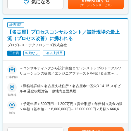
応募依頼する
こともあります。
気になる
手当を含めた表記です。
◎提案力だけでなく、技術力も備えたコンサルタントとして成長
（エージェントサービス）
【変更の範囲：会社の定める業務】
し、市場価値が高く、希少性の高いコンサルタントとしてキャリ
本ポジションは三菱重工マリンマシナリ株式会社への出向となり
アを築けます。
ます。
◎構想提案まで終わらず、実機導入まで一気通貫に携われ、手触
事業内容：舶用ボイラ、舶用タービン、過給機、の製造及びアフ
り感のあるコンサル業務ができます。
締切間近
ターサービス
【名古屋】プロセスコンサルタント／設計現場の最上
変更の範囲：会社の定める業務
◆業務の魅力：
流（プロセス改善）に携われる
製品の重量は最大16ton、且つ、高速回転体であり、高い技術や技
プログレス・テクノロジーズ株式会社
能によって造り上げられます。
正社員
転勤なし
5名以上採用
その製作工程に携わることで、技術者としてモノづくりの醍醐味
を味わえます。
また、生産技術職の一部に特化するのではなく、製品製造全体に
～コンサルティングから設計実務までワンストップのトータルソ
幅広く携わることもでき、事業運営に直接的に貢献できる実感と
リューションの提供／エンジニアファーストを掲げる企業～
やりがいを感じることができます。
仕事内容
■職務内容：
■働き方：
＜勤務地詳細＞名古屋支社住所：名古屋市中区栄3-14-15 スギビ
大手メーカーの設計開発部門に対して、設計領域の改善コンサル
採用予定部署は3つの係で構成され、作業者を含めると総勢50名
ル4F受動喫煙対策：敷地内全面禁煙
ティングをご担当いただきます。PTDBSと呼ばれる独自のメソト
勤務地
程度の組織で、様々な年齢層のメンバーが協力し合いながら、良
ロジ―を用いて設計根拠を作る行為にまで踏み込み、設計改革を
い製品をお客様に届けるという一つの目標に向かって前向きに取
＜予定年収＞800万円～1,200万円＜賃金形態＞年俸制＜賃金内訳
主導しております。
り組んでいます。各人の発想力や技術力が存分に発揮でき、提案
＞年額（基本給）：8,000,000円～12,000,000円＜月額＞666,666
や意見を活発に議論して反映していける職場を目指しています。
給与
円～1,000,000円（12分割）＜昇給有無＞有＜残業手当＞無＜給
■職務詳細：
今回の募集は製造現場に近い職種であり、基本的には社内での業
与補足＞■成果に応じ、評価制度がございます。※月給は、年齢、
◇設計システムや開発体制に関する顧客の課題・問題の抽出
務となります。
スキルにより優遇■昇給／年1回、賞与／年2回賃金はあくまでも
◇自動化・定型化などのソリューション提案
目安の金額であり、選考を通じて上下する可能性があります。月