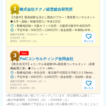
株式会社テクノ経営総合研究所
【大阪市】製造経験を活かし製造のプロへ！製造業コンサルタント
◆大手へ貢献／研修充実◎／年休125日
＜勤務地詳細＞大阪オフィス住所：大阪府大阪市中央区内平野町2-3-14 ライオンズビル大手前 4階勤務地最寄駅：地下鉄谷町線線／天満橋駅受動喫煙対策：屋内全面禁煙変更の範囲：会社の定める事業所
＜予定年収＞500万円～1,000万円＜賃金形態＞年俸制※半年俸制＜賃金内訳＞年額（基本給）：5,000,000円～6,000,000円固定残業手当/月：35,500円～50,000円（固定残業時間15時間0分/月）超過した時間外労働の残業手当は追加支給＜月額＞452,166円～550,000円（12分割）（一律手当を含む）＜昇給有無＞有＜残業手当＞有＜給与補足＞■半年俸制 ■賞与年2回（経験・能力により設定※半期毎に成果実績により見直し設定。■年収例：・870万円／入社4年目／47歳／月給40万円＋賞与・1070万円／入社6年目／39歳／月給52万円＋賞与・1480万円 入社11年目 （月給80万円＋賞与）賃金はあくまでも目安の金額であり、選考を通じて上下する可能性があります。月給(月額)は固定手当を含めた表記です。
掲載予定期間：
2026/6/11（木）
〜
2026/9/9（水）
気になる
更新日：
2026/7/14（火）
New
PwCコンサルティング合同会社
【東京/在宅可】※コンサル未経験OK※製造業コンサルタント（産業
機械/重工業）◆フレックス＜IMA＞
＜勤務地詳細＞本社住所：東京都千代田区大手町1-2-1 OtemachiOneタワー勤務地最寄駅：大手町駅受動喫煙対策：屋内全面禁煙変更の範囲：会社の定める事業所（リモートワーク含む）
＜予定年収＞600万円～2,000万円＜賃金形態＞月給制＜賃金内訳＞月額（基本給）：400,940円～1,464,170円その他固定手当/月：107,400円～202,500円＜月給＞508,340円～1,666,670円＜昇給有無＞有＜残業手当＞有＜給与補足＞※想定年収は業績賞与を含んだ金額です※給与は経験･能力を考慮の上、当社規定により決定します■昇給・昇格：年2回■業績賞与：年1回(業績･貢献度に応じて支給)賃金はあくまでも目安の金額であり、選考を通じて上下する可能性があります。月給(月額)は固定手当を含めた表記です。
掲載予定期間：
2026/8/6（木）
〜
2026/11/4（水）
気になる
更新日：
2026/8/6（木）
※求人応募数の多い順にランキングしています（非公開求人は除く）。
※集計対象期間：2026/8/2（日）～2026/8/8（土）
※事情により掲載終了予定日よりも前に求人募集が終了していることもご