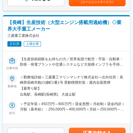
し、市場価値が高く、希少性の高いコンサルタントとしてキャリ
（エージェントサービス）
お客様の物流・製造体制の分析、物流・生産現場の実地調査、定
アを築けます。
量データ分析を通した課題の抽出、分析
◎構想提案まで終わらず、実機導入まで一気通貫に携われ、手触
＜リサーチ業務＞
り感のあるコンサル業務ができます。
クライアントの業界や競合他社に関する情報を調査し、市場のト
【長崎】生産技術（大型エンジン搭載用過給機）◇業
レンドやベストプラクティスをまとめる
変更の範囲：会社の定める業務
界大手重工メーカー
＜資料作成＞
プレゼンテーションやレポートを作成し、クライアントにとって
三菱重工業株式会社
分かりやすい資料を提供する
正社員
上場企業
～～～独り立ち後～～～
・中長期の物流・製造将来構想（ロードマップ策定・KPI設定等）
【生産技術経験をお持ちの方／世界各国で航空・宇宙・自動車・
の策定支援・実行伴走
防衛・発電プラントや交通システムなど大規模インフラを手掛け
・お客様の物流体制・生産体制の現状調査。具体的には、定量デ
仕事内容
る日本を代表するグローバル企業】
ータ分析を通した物量・設備稼働率等の現状把握・課題抽出、及
＜勤務地詳細＞三菱重工マリンマシナリ株式会社へ出向住所：長
び物流・生産現場の実地調査
◆業務内容：
崎県長崎市飽の浦町1番1号 受動喫煙対策：屋内全面禁煙
・現行物流スキームの改善、及び新規スキームの要件定義から構
当部門における生産技術業務の強化・推進をご担当いただきま
勤務地
築、運用までの伴走
【最寄り駅】
す。
・その他案件に付随するコンサルタント業務
出島駅、長崎駅(長崎県)、大波止駅
＜舶用大型過給機生産技術業務＞
・新要素技術の開発（AM技術、自動化）
＜予定年収＞450万円～900万円＜賃金形態＞月給制＜賃金内訳＞
■ポジション魅力
・最先端技術の生産現場への適用（DX、IOT、AIなど）
月額（基本給）：250,000円～400,000円＜月給＞250,000円～
◎元BCGの戦略コンサルタントやEY、Amazonなど、さまざまな
・生産用治工具、設備の検討／導入
給与
400,000円＜昇給有無＞有＜残業手当＞有＜給与補足＞※経験・能
大手企業出身の経験豊富なメンバーが揃っています。
・内製品の機械加工、組立、試運転の計画、生産立上、改善業務
力・年齢を考慮の上、当社規定により支給いたします。■昇給：年
◎未経験者向けの育成プログラムも充実しており、PMOスキルの
など
1回■賞与：年2回（夏季・年末）賃金はあくまでも目安の金額で
向上だけでなく、最先端技術を理解したコンサルタントとして成
上記業務を進めるに当たり、生産管理や設計業務を担当いただく
あり、選考を通じて上下する可能性があります。月給(月額)は固定
長できる環境を提供しています。