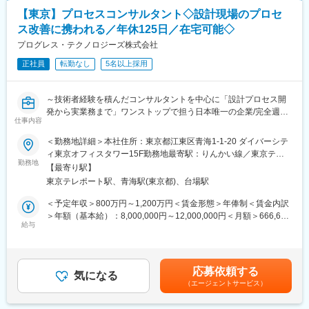
・出張：年間、３～４回、２週間程度海外出張（アジア方面）
率・人件費等）に基づく課題の特定
・在宅勤務：週2日まで在宅勤務可能
【東京】プロセスコンサルタント◇設計現場のプロセ
・現行物流スキームや製造工程・生産ラインの改善、および新規
ス改善に携われる／年休125日／在宅可能◇
スキームの要件定義・設計・構築・運用立上げを伴走（PoC/試験
変更の範囲：会社の定める業務
導入、現場の反応把握・チェンジマネジメントを含む）
プログレス・テクノロジーズ株式会社
・社内外のステークホルダーを巻き込み、計画・進捗・課題を統
正社員
転勤なし
5名以上採用
合管理し合意形成を主導
・新規案件の提案活動（ヒアリング・課題整理・仮説構築・提案
書作成・プレゼンテーション）
～技術者経験を積んだコンサルタントを中心に「設計プロセス開
発から実業務まで」ワンストップで担う日本唯一の企業/完全週休
■ポジション魅力
仕事内容
2日制/年間休日125日
◎多様なキャリア形成が可能
/転勤なし/リモートワーク可～
＜勤務地詳細＞本社住所：東京都江東区青海1-1-20 ダイバーシテ
組織が急成長中のため、上位ポジションを目指せるチャンスが
ィ東京オフィスタワー15F勤務地最寄駅：りんかい線／東京テレ
あります。経営企画や商品開発、研究開発などへのキャリア展開
■業務内容
勤務地
ポート駅受動喫煙対策：屋内全面禁煙
も可能な中核ポジションです。
【最寄り駅】
大手メーカーの設計開発部門を主な顧客として、設計領域の改善
◎早い昇格速度
東京テレポート駅、青海駅(東京都)、台場駅
コンサルティングを担当頂きます。PTDBSと呼ばれる独自のメソ
コンサルティング部での昇格最速実績は6か月で、コンサルタン
トロジ―を用いて設計根拠を作る行為にまで踏み込み、設計改革
＜予定年収＞800万円～1,200万円＜賃金形態＞年俸制＜賃金内訳
トからシニアコンサルタントへ昇格されました（実例複数名）。
を主導しています。
＞年額（基本給）：8,000,000円～12,000,000円＜月額＞666,666
スキル・能力ある方は年齢問わず、抜擢する職場文化です。
〈具体的な業務内容〉
給与
円～1,000,000円（12分割）＜昇給有無＞有＜残業手当＞有＜給
◎現場に根差した醍醐味と、データ分析を活かした独自の提案力
◇設計システムや開発体制に関する顧客の課題・問題の抽出
与補足＞■成果に応じ、評価制度がございます。※月給は、年齢、
単に「他社もやっているから」といった、ありきたりなベスト
◇自動化・定型化などのソリューション提案
スキルにより優遇■昇給／年1回、賞与／年2回賃金はあくまでも
プラクティスに頼るのではなく、「現地現物」を最重要視しま
◇要件定義・仕様設計
目安の金額であり、選考を通じて上下する可能性があります。月
す。定量的なデータ分析に加え、現場特有の制約や業務文化とい
応募依頼する
◇プロトタイプの作成管理、試験導入管理
気になる
給(月額)は固定手当を含めた表記です。
った定性的な情報も丁寧に整理し、本質的な改善につながる提案
（エージェントサービス）
◇導入フェーズ、アフターフォロー、効果検証等 →「設計プロセ
を行うことが、Mujinコンサルが選ばれ続けた最大の理由です。
ス開発から実業務まで」ワンストップで担うため、顧客の設計に