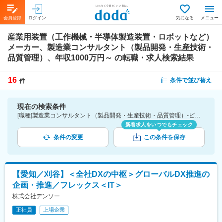
会員登録
ログイン
気になる
メニュー
産業用装置（工作機械・半導体製造装置・ロボットなど）
メーカー、製造業コンサルタント（製品開発・生産技術・
品質管理）、年収1000万円～
の転職・求人検索結果
16
条件で並び替え
件
現在の検索条件
[職種]製造業コンサルタント（製品開発・生産技術・品質管理）-ビジネスコンサルタント [業種]産業用装置（工作機械・半導体製造装置・ロボットなど）メーカー-メーカー（機械・電気）業界 [年収]1000万円～
新着求人をいつでもチェック
条件の変更
この条件を保存
【愛知／刈谷】＜全社DXの中枢＞グローバルDX推進の
企画・推進／フレックス＜IT＞
株式会社デンソー
正社員
上場企業