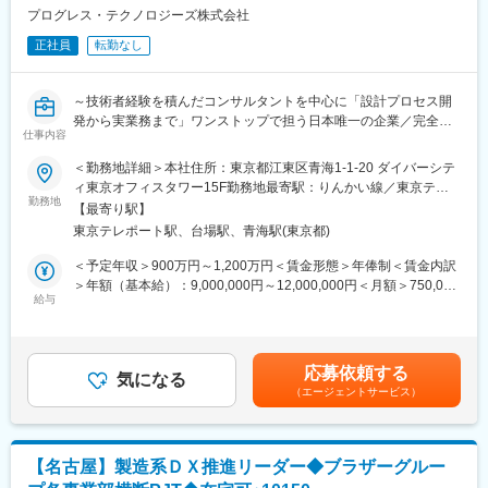
（既存アセット活用・新規技術・他技術領域の組み合わせによる
プログレス・テクノロジーズ株式会社
ソリューション企画）
正社員
転勤なし
・自社内技術領域、パートナー企業と連携した最新技術の企画反
映
【技術戦略立案・標準化】
～技術者経験を積んだコンサルタントを中心に「設計プロセス開
・社内技術アセット（XiLS領域）の体系化、標準化、横展開の推
発から実業務まで」ワンストップで担う日本唯一の企業／完全週
進
仕事内容
休2日制／年間休日125日／転勤なし／リモートワーク可～
【組織・人材マネジメント】
＜勤務地詳細＞本社住所：東京都江東区青海1-1-20 ダイバーシテ
・担当技術領域内の組織・人材マネージメント
■ポジション概要
ィ東京オフィスタワー15F勤務地最寄駅：りんかい線／東京テレ
・担当技術領域内の複数プロジェクトの統括（QCD管理）
製造業のエンジニアリングチェーンにおける「実利あるAI実装」
勤務地
ポート駅受動喫煙対策：屋内全面禁煙
【担当技術領域運営】
【最寄り駅】
を推進するための中核ポジション。
・担当技術領域のサービス拡大
東京テレポート駅、台場駅、青海駅(東京都)
生成AI（ナレッジ活用・構造化）およびフィジカルAI（センサ
・担当技術領域の収益管理
ー・AD/ADAS・FA）の両領域において、顧客の技術課題を抽出・
＜予定年収＞900万円～1,200万円＜賃金形態＞年俸制＜賃金内訳
定義し、QCDに直結するAIソリューションを企画・提案します。
＞年額（基本給）：9,000,000円～12,000,000円＜月額＞750,000
■記載の必須要件の他に必要な要件：
単なるデータ分析に留まらず、現場業務への実装と定着までをデ
給与
円～1,000,000円（12分割）＜昇給有無＞有＜残業手当＞無＜給
・業務における潜在課題を引き出し、社内外に向けて要件定義や
ザインします。
与補足＞■成果に応じ、評価制度がございます。※月給は、年齢、
提案を行った経験
スキルにより優遇■昇給／年1回、賞与／年2回賃金はあくまでも
（ツールベンダー出身の場合）プリセールスや導入コンサルティ
■業務内容
目安の金額であり、選考を通じて上下する可能性があります。月
ングの経験
応募依頼する
【顧客開拓・提案活動】
気になる
給(月額)は固定手当を含めた表記です。
（エージェントサービス）
・顧客の技術課題に対し「AIでしか解けない課題」を特定し解決
■当社について
策を提案
当社はエンジニアにスキルを高めてもらい、最終的には自社に帰
・AIの判断基準・責任範囲・品質保証等に関する顧客との合意形
ってきて開発をしてもらうという独自のビジネスモデルがござい
成
ます。そのため、エンジニアの成長を何よりも重要視していま
【名古屋】製造系ＤＸ推進リーダー◆ブラザーグルー
【技術戦略立案・標準化】
す。今期は組織改革も行い、3～5年後の自社開発に向け動き出し