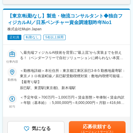
量データ分析を通した課題の抽出、分析
アを築けます。
＜リサーチ業務＞
◎構想提案まで終わらず、実機導入まで一気通貫に携われ、手触
クライアントの業界や競合他社に関する情報を調査し、市場のト
り感のあるコンサル業務ができます。
【東京/転勤なし】製造・物流コンサルタント◆独自フ
レンドやベストプラクティスをまとめる
ィジカルAI／日系ベンチャー資金調達額昨年No1
＜資料作成＞
変更の範囲：会社の定める業務
プレゼンテーションやレポートを作成し、クライアントにとって
株式会社Mujin Japan
分かりやすい資料を提供する
正社員
転勤なし
5名以上採用
～～～独り立ち後～～～
・中長期の物流・製造将来構想（ロードマップ策定・KPI設定等）
＼最先端フィジカルAI技術を背景に“最上流”から実装までを担え
の策定支援・実行伴走
る！（ベンダーフリーで自社ソリューションに縛られない本質的
・お客様の物流体制・生産体制の現状調査。具体的には、定量デ
仕事内容
なご提案が可能です◎）日米中欧で事業展開する日系グローバル
ータ分析を通した物量・設備稼働率等の現状把握・課題抽出、及
企業！／2025年日系ベンチャー資金調達額No1のNEXTユニコー
＜勤務地詳細＞本社住所：東京都江東区辰巳3-8-5 勤務地最寄駅：
び物流・生産現場の実地調査
ン企業／～
東京メトロ有楽町線／辰巳駅受動喫煙対策：敷地内喫煙可能場所
・現行物流スキームの改善、及び新規スキームの要件定義から構
勤務地
あり変更の範囲：会社の定める事業所
築、運用までの伴走
【最寄り駅】
■業務概要：
・その他案件に付随するコンサルタント業務
辰巳駅、東雲駅(東京都)、新木場駅
大手製造業や物流業を対象に、工場や倉庫などSCMの現場課題の
深堀りから構想策定、導入支援までを一気通貫でリード頂くコン
＜予定年収＞700万円～1,000万円＜賃金形態＞年俸制＜賃金内訳
■ポジション魅力
サルタントの募集です。
＞年額（基本給）：5,000,000円～8,000,000円＜月額＞416,666
◎元BCGの戦略コンサルタントやEY、Amazonなど、さまざまな
※未経験の方は先輩コンサルタントのサポートを行い、各種データ
給与
円～666,666円（12分割）＜昇給有無＞有＜残業手当＞有＜給与
大手企業出身の経験豊富なメンバーが揃っています。
分析、ご提案資料の作成、週次定例等での顧客への提案などを
補足＞■昇給：年2回（3月、9月）■賞与：年2回（2月、8月）※給
◎未経験者向けの育成プログラムも充実しており、PMOスキルの
徐々に担当し、顧客の製造・物流現場における課題特定から具体
与詳細は、面接を通じて、決定します。賃金はあくまでも目安の
向上だけでなく、最先端技術を理解したコンサルタントとして成
的な打ち手の検討・比較までお任せします。
金額であり、選考を通じて上下する可能性があります。月給(月額)
長できる環境を提供しています。
応募依頼する
気になる
は固定手当を含めた表記です。
◎提案力だけでなく、技術力も備えたコンサルタントとして成長
（エージェントサービス）
■業務詳細：