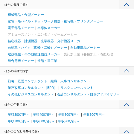
ほかの業種で探す
機械部品・金型メーカー
家電・モバイル・ネットワーク機器・複写機・プリンタメーカー
電子部品メーカー
半導体メーカー
アミューズメント・エンタメ・ゲームメーカー
精密機器・計測機器・光学機器・分析機器メーカー
自動車・バイク（四輪・二輪）メーカー
自動車部品メーカー
建設機械・その他輸送機器メーカー
受託加工業（各種加工・表面処理）
総合電機メーカー
造船・重工業
ほかの職種で探す
戦略・経営コンサルタント
組織・人事コンサルタント
業務改革コンサルタント（BPR）
リスクコンサルタント
その他ビジネスコンサルタント
会計コンサルタント・財務アドバイザリー
ほかの年収で探す
年収300万円～
年収400万円～
年収500万円～
年収600万円～
年収700万円～
年収800万円～
年収900万円～
ほかのこだわり条件で探す