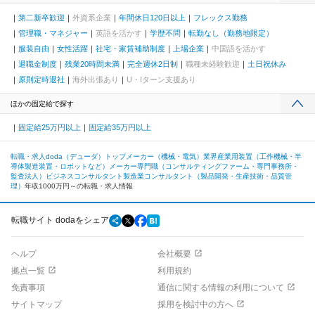
第二新卒歓迎
外資系企業
年間休日120日以上
フレックス勤務
管理職・マネジャー
英語を活かす
学歴不問
転勤なし（勤務地限定）
服装自由
女性活躍
社宅・家賃補助制度
上場企業
中国語を活かす
退職金制度
残業20時間未満
完全週休2日制
職種未経験歓迎
土日祝休み
原則定時退社
海外出張あり
U・Iターン支援あり
ほかの固定給で探す
固定給25万円以上
固定給35万円以上
転職・求人doda（デューダ）トップ
メーカー（機械・電気）業界
産業用装置（工作機械・半
導体製造装置・ロボットなど）メーカー
専門職（コンサルティングファーム・専門事務所・
監査法人）
ビジネスコンサルタント
製造業コンサルタント（製品開発・生産技術・品質管
理）
年収1000万円～の転職・求人情報
転職サイト dodaをシェア
ヘルプ
会社概要
拠点一覧
利用規約
免責事項
通信に関する情報の利用について
サイトマップ
採用を検討中の方へ