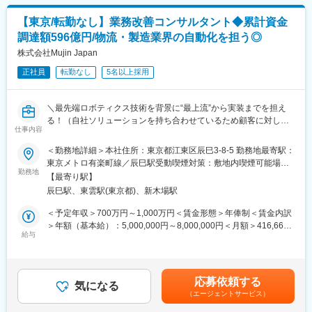
深く入り込むことができ、顧客満足度が高く、現在引き合いが増
加しています。
【東京/転勤なし】業務改善コンサルタント◆累計資金
変更の範囲：会社の定める業務
調達額596億円/物流・製造業界の自動化を担う◎
■業務の特徴、やりがい
導入フェーズ、アフターフォロー、効果検証等を経て、「設計プ
株式会社Mujin Japan
ロセス開発から実業務まで」ワンストップで担うため、顧客の設
正社員
転勤なし
5名以上採用
計に深く入り込んで顧客満足度を高めることができ、現在引き合
いが増加しています。
・導入結果まで見ていく顧客視点：課題を解決し、プロセス改善
＼最先端ロボティクス技術を背景に“最上流”から実装までを担え
をすることが目的のため、顧客の導入後まで技術者と一緒に伴走
る！（自社ソリューションを持ち合わせているため顧客に対して
することができます。
仕事内容
本質的なご提案が可能です◎）日米中欧で事業展開する日系グロ
・ビジョン「日本の製造業を再び世界1へ導く」：コンサルタント
ーバル企業！／累計調達596億円超のNEXTユニコーン企業／～
＜勤務地詳細＞本社住所：東京都江東区辰巳3-8-5 勤務地最寄駅：
として、日本の主要メーカーに入り込み、課題を解決していく点
東京メトロ有楽町線／辰巳駅受動喫煙対策：敷地内喫煙可能場所
に面白さとやりがいがあります。
■業務概要：
勤務地
あり変更の範囲：会社の定める事業所
【最寄り駅】
大手製造業や物流業を対象に、工場や倉庫などSCMの現場課題の
■当社について
辰巳駅、東雲駅(東京都)、新木場駅
深堀りから構想策定、導入支援までを一気通貫でリード頂くコン
当社はエンジニアにスキルを高めてもらい、最終的には自社に帰
サルタントの募集です。
＜予定年収＞700万円～1,000万円＜賃金形態＞年俸制＜賃金内訳
ってきて開発をしてもらうという独自のビジネスモデルがござい
※未経験の方は先輩コンサルタントのサポートを行い、各種業務分
＞年額（基本給）：5,000,000円～8,000,000円＜月額＞416,666
ます。そのため、エンジニアの成長を何よりも重要視していま
析、マーケティング調査、ベンチマークなどを担当し、顧客の生
給与
円～666,666円（12分割）＜昇給有無＞有＜残業手当＞有＜給与
す。今期は組織改革も行い、3～5年後の自社開発に向け動き出し
産・製造現場における課題特定までの業務から従事頂きます。
補足＞■昇給：年2回（3月、9月）■賞与：年2回（2月、8月）※給
ています。
与詳細は、面接を通じて、決定します。賃金はあくまでも目安の
課題解決力の高さにより、3DCAD等の世界的ソフト会社のダッソ
■業務詳細：
金額であり、選考を通じて上下する可能性があります。月給(月額)
ー・システムズ社のプラチナパートナー（最高位）に認定されて
応募依頼する
＜データ収集と分析＞
気になる
は固定手当を含めた表記です。
おります。
（エージェントサービス）
お客様の物流・製造体制の分析、物流・生産現場の実地調査、定
量データ分析を通した課題の抽出、分析