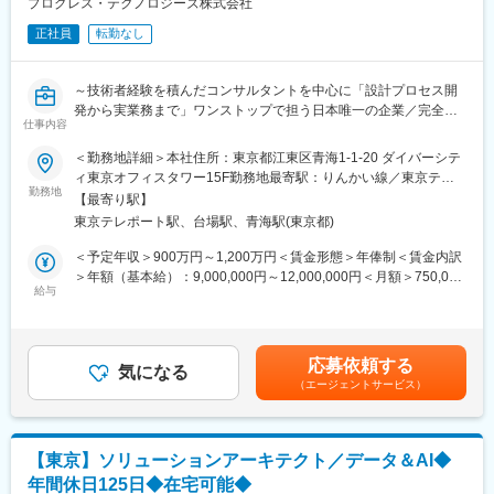
す。フレックスタイム制と在宅勤務を組み合わせて、柔軟な働き
プログレス・テクノロジーズ株式会社
方が可能です。
正社員
転勤なし
・残業時間：「いきいき委員会」というプロジェクトがあり、労
働時間削減を進めております。
・有給休暇：最低でも7割の使用を推奨しております。
～技術者経験を積んだコンサルタントを中心に「設計プロセス開
・産休育休：男性100%取得実績がございます。（数週間～1年ま
発から実業務まで」ワンストップで担う日本唯一の企業／完全週
で）
仕事内容
休2日制/年間休日125日／転勤なし／リモートワーク可～
＜勤務地詳細＞本社住所：東京都江東区青海1-1-20 ダイバーシテ
■当社特徴：
■ポジション概要
ィ東京オフィスタワー15F勤務地最寄駅：りんかい線／東京テレ
富士フイルムの「生産技術センター設計グループ」と「神奈川工
2030年の長期ビジョン達成に向けた中核ポジションにて、自動車
勤務地
ポート駅受動喫煙対策：屋内全面禁煙
場保全技術部」が統合して2014年に設立しました。当社では工場
【最寄り駅】
業界を中心とした顧客に対し、制御設計・MBD（モデルベース開
や研究設備の設計、保全サービスを設備計画立案から導入後のフ
東京テレポート駅、台場駅、青海駅(東京都)
発）技術領域における開発と技術課題の抽出から解決策（ソリュ
ォローまで一貫して行っています。設立前の両部門では、富士フ
ーション）の提案、技術戦略の立案、および技術領域の運営(収益
＜予定年収＞900万円～1,200万円＜賃金形態＞年俸制＜賃金内訳
イルムや一部のグループ会社の生産設備を対象に設計、保全サー
管理・サービス拡大成長)を担当します。
＞年額（基本給）：9,000,000円～12,000,000円＜月額＞750,000
ビスを提供してきましたが、今後、対象範囲を富士フイルムグル
単なる技術やエンジニアリングリソースの提供に留まらず、顧客
給与
円～1,000,000円（12分割）＜昇給有無＞有＜残業手当＞無＜給
ープ全体に拡げて生産コスト低減等による収益拡大に貢献してい
の「開発プロセス変革」や「現場とIT/経営の橋渡し」を担いま
与補足＞■成果に応じ、評価制度がございます。※月給は、年齢、
くと共に、グループ以外の会社も対象として、設備に関する設
す。
スキルにより優遇■昇給／年1回、賞与／年2回賃金はあくまでも
計、保全サービスおよびコンサルティングビジネスを展開する予
目安の金額であり、選考を通じて上下する可能性があります。月
定です。
応募依頼する
■業務内容
気になる
給(月額)は固定手当を含めた表記です。
（エージェントサービス）
【顧客開拓・提案活動】
・顧客（完成車メーカー、Tier1サプライヤー等）の技術課題・ビ
ジネス課題のヒアリング
・顧客課題の分析・課題の本質を見極める
【東京】ソリューションアーキテクト／データ＆AI◆
・本質課題解決のための技術ソリューションの企画・提案書の作
年間休日125日◆在宅可能◆
成