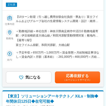
■働き方：
一般製造業・流通業向けシステム
正社員
・在宅勤務：業務状況を踏まえ、週2日(目安)は在宅勤務可能で
eコマースを含む小売・卸、運輸・倉庫などの流通分野と、食品、
す。フレックスタイム制と在宅勤務を組み合わせて、柔軟な働き
薬品・化学、機械などの製造分野向けに事業を展開。
方が可能です。
自動倉庫をはじめとする各種保管システム、搬送システムや仕分
【UIターン歓迎（引っ越し費用全額会社負担・寮あり）富士フイ
・残業時間：「いきいき委員会」というプロジェクトがあり、労
け・ピッキングシステムなどを組み合わせ、お客さまごとに最適
ルムおよびグループ会社の生産情報システム開発・設計・維持管
働時間削減を進めております。
仕事内容
化した物流システムを提供します。
理を担い、研究開発・生産部門のICT戦略の企画提案、情報システ
・有給休暇：最低でも7割の使用を推奨しております。
IoTやAIなど先進技術を活用して「スマートロジスティクス」の実
ム導入をお任せします】
＜勤務地詳細＞本社住所：神奈川県南足柄市中沼210 勤務地最寄
・産休育休：男性100%取得実績がございます。（数週間～1年ま
現をサポートします。
駅：伊豆箱根鉄道大雄山線／和田河原駅受動喫煙対策：敷地内全
で）
■業務内容：
勤務地
面禁煙
【最寄り駅】
■組織構成
機械設備・電気設備等、各種生産設備のIoT化・生産工程の見える
■当社特徴：
富士フイルム前駅、和田河原駅、大雄山駅
エンジニアリング本部 約100名
化に携わります。各種設備の稼働データを収集・管理・解析、IoT
富士フイルムの「生産技術センター設計グループ」と「神奈川工
システム計画課約30名（平均年齢 30代前半）
機器の活用、生産設備運転状態の見える化、設備の不具合箇所の
＜予定年収＞650万円～1,000万円＜賃金形態＞月給制補足事項な
場保全技術部」が統合して2014年に設立しました。当社では工場
事前検知など、IT化、AI活用等、IoTを推進し、効率化・生産性向
し＜賃金内訳＞月額（基本給）：281,000円～468,000円＜月給＞
や研究設備の設計、保全サービスを設備計画立案から導入後のフ
■出張頻度
上に繋げる企画やシステムの設計を行います。開発は外注の為、
給与
281,000円～468,000円＜昇給有無＞有＜残業手当＞有＜給与補足
ォローまで一貫して行っています。設立前の両部門では、富士フ
・週0～2回程度（プロジェクトの状況による）
ベンダーコントロール、進捗管理、現場導入まで行います。
＞■昇給：年1回（6月）■賞与：年2回（7月、12月）賃金はあくま
イルムや一部のグループ会社の生産設備を対象に設計、保全サー
でも目安の金額であり、選考を通じて上下する可能性がありま
ビスを提供してきましたが、今後、対象範囲を富士フイルムグル
■休日出勤
■配属先について：
す。月給(月額)は固定手当を含めた表記です。
ープ全体に拡げて生産コスト低減等による収益拡大に貢献してい
応募依頼する
・無し
情報システムの専門部門に所属し、富士フイルムおよびグループ
気になる
くと共に、グループ以外の会社も対象として、設備に関する設
（エージェントサービス）
会社の生産工程への情報システム開発・設計・維持管理までを一
計、保全サービスおよびコンサルティングビジネスを展開する予
■勤務時間
貫して担当しています。将来的には蓄積した情報システムエンジ
定です。
９：００～１７：３０ フレックスタイム有
ニアリング力をグループ外への展開も視野に入れています。
【東京】ソリューションアーキテクト／ XiLs・制御◆
変更の範囲：会社の定める業務
■働き方：
年間休日125日◆在宅可能◆
・在宅勤務：業務状況を踏まえ、週2日(目安)は在宅勤務可能で