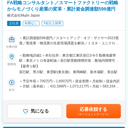
FA戦略コンサルタント／スマートファクトリーの戦略
を維持しつつ効率を上げるシステムまたは目標数値の設定、シス
からモノづくり産業の変革・累計資金調達額596億円
テム等の導入に対し現場と合意形成を行っていただきたいと思っ
ております。
株式会社Mujin Japan
・同チームにはIT・システムに詳しい人材が在籍しており、お互
正社員
転勤なし
5名以上採用
いの強みを活かし協働し製造DXを実現する企画立案、製造現場と
の折衝・合意形成を担っていただきます。
・ゆくゆくは当社の全社の情報システムを統括するIT戦略部とも
～累計調達額596億円／スタートアップ・オブ・ザイヤー2023受
全社基盤の連携等で協働いただく想定をしております。
賞／製造業・物流業の生産現場課題を解決／トヨタ・ユニクロ・
仕事内容
ウォルマートなどにも採用！～
■ポジションの魅力
＜勤務地詳細1＞本社住所：東京都江東区辰巳3-8-5 勤務地最寄
・業務効率化、IT戦略、データ活用は当社の中でも重要なテーマ
当社Mujin JapanのFA戦略コンサルタントとして、製造業・物流
駅：東京メトロ有楽町線／辰巳駅受動喫煙対策：敷地内喫煙可能
です。当部署はその中でも一番製造現場に近い部分を担います。
業界の大手企業を中心に、工場・倉庫における自動化・省人化・
勤務地
場所あり＜勤務地詳細2＞岡崎事業所住所：愛知県岡崎市大平町字
・当社のものづくりを支えている製造部隊の実態把握・協働を
【最寄り駅】
高度化を、経営・事業の視点から構想し、実行まで伴走していた
小欠21-1 西側2階 受動喫煙対策：敷地内喫煙可能場所あり変更の
し、ゆくゆくは全社横断していくことを目指しております。
辰巳駅、男川駅、東雲駅(東京都)、東岡崎駅、新木場駅、美合駅
だきます。
範囲：無
・効率を良くするためだけにただITを導入するのではなく、当社
単なる設備導入や自動化検討といったエンジニアリングレイヤー
＜予定年収＞700万円～1,600万円＜賃金形態＞月給制＜賃金内訳
のこだわりである「ものづくり」「品質」を意識しつつ最適解を
に留まらず、より高い視座から、クライアントの生産・物流体制
＞月額（基本給）：431,599円～1,073,217円＜月給＞583,334円
見つけにいくフェーズのため、時には課題や困難に直面すること
を俯瞰し、「現地現物」を重視し、顧客の実態や体質に即した中
給与
～1,333,333円（一律手当を含む）＜昇給有無＞有＜残業手当＞有
もありますが、その分やりがいが感じられます。
長期戦略・競争力強化を見据えたFA／物流自動化のグランドデザ
＜給与補足＞■昇給：年2回（3月、9月）■賞与：年2回（2月、9
イン策定を担うポジションです。"
月）※給与詳細は、面接を通じて、決定します。賃金はあくまでも
■職場環境：
目安の金額であり、選考を通じて上下する可能性があります。月
・ご入社後は当部署の全体業務を学びながら把握いただき、現
応募依頼する
■職務内容
気になる
給(月額)は固定手当を含めた表記です。
状、同業務を行っているメンバーに帯同いただくことを想定して
（エージェントサービス）
・物流・製造領域の中長期将来構想（ロードマップ、KPI体系）を
おります。
設計し、実行計画まで伴走
・想定残業時間：１０～２０Ｈ/月
・現地調査/ヒアリング、データ分析（生産性・在庫・設備稼働