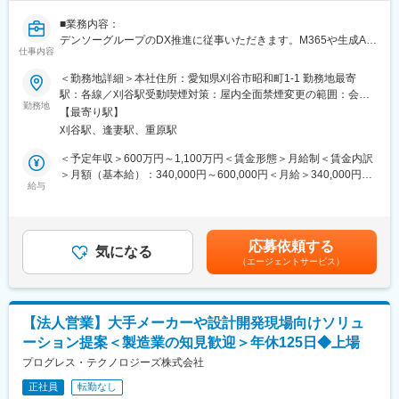
■業務内容：
デンソーグループのDX推進に従事いただきます。M365や生成AI
仕事内容
等の最先端技術を使ってデジタル活用できる人材を育成し、グロ
ーバルデンソー16万人をITでつなぎ、仕事のやり方を変革してい
＜勤務地詳細＞本社住所：愛知県刈谷市昭和町1-1 勤務地最寄
くための施策の企画・推進していただきます。
駅：各線／刈谷駅受動喫煙対策：屋内全面禁煙変更の範囲：会社
勤務地
の定める事業所（リモートワーク含む）
【最寄り駅】
■業務詳細：
刈谷駅、逢妻駅、重原駅
＜市民開発推進＞
◇Power Platform活用促進施策の企画・推進
＜予定年収＞600万円～1,100万円＜賃金形態＞月給制＜賃金内訳
◇Power Platformの支援・教育の強化の企画・推進
＞月額（基本給）：340,000円～600,000円＜月給＞340,000円～
給与
600,000円＜昇給有無＞有＜残業手当＞有＜給与補足＞■昇給：年
＜デジタル人材育成＞
1回■賞与：年2回（6.1か月分） ＜年収例＞29歳（大卒入社7年
◇グローバルでのM365活用促進施策の企画・推進
目）650万円（残業代含まず）32歳（大卒入社10年目）750万円
◇M365を中心としたデジタル活用の支援・教育の強化の企画・推
（残業代含まず）35歳（大卒入社13年目）850万円（残業代含ま
応募依頼する
進
気になる
ず）40歳（大卒入社18年目）1320万円※管理職の場合賃金はあく
（エージェントサービス）
◇デジタル人材認定等の人事制度の企画・推進
までも目安の金額であり、選考を通じて上下する可能性がありま
す。月給(月額)は固定手当を含めた表記です。
＜デジタル・データ活用による業務変革＞
◇社内外のデジタル・データを活用した業務変革の企画・推進
【法人営業】大手メーカーや設計開発現場向けソリュ
ーション提案＜製造業の知見歓迎＞年休125日◆上場
■業務のやりがい：
M365や生成AI等の最先端技術を使い、デジタル活用できる人材を
プログレス・テクノロジーズ株式会社
育成し、業務変革していく業務を通して、製造業・自動車業界ト
正社員
転勤なし
ップレベルのDX推進を経験することができる。