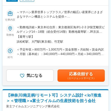
変更の範囲：会社の定める業務
■業務の魅力
顧客課題のヒアリングから、技術部門とのデモ設計、ライセンス
～マテハン業界世界トップクラス／世界の幅広い産業界にさまざ
構成の検討、提案、導入後の活用拡大までを一気通貫でリードし
まなマテハン機器とシステムを提供～
ます。
仕事内容
デジタルツイン、バーチャルツイン、MODSIM、PLM、AI活用な
■求人のポイント：
＜勤務地詳細＞東京本社住所：東京都港区海岸1-2-3 汐留芝離宮ビ
ど、製造業DXの中核テーマ、最先端の技術に触れながら日本経済
・ロジスティクス業界を通じて、より便利な社会の実現に貢献で
ルディング14～18階（総合受付14階）勤務地最寄駅：JR京浜東
を支え続ける製造業のさらなる進化に携わる、当社でしか担えな
きます。
勤務地
北線・山手線／浜松町駅受動喫煙対策：屋内全面禁煙変更の範
い提案活動を担っていただけます。
【最寄り駅】
・ 自動倉庫や搬送ロボット等の自動化設備における最適ロジック
囲：会社の定める事業所
浜松町駅、大門駅(東京都)、竹芝駅
を構築し、自分のアイディアを形にすることができます。
■当社について
・ 最新の自動化技術やシミュレーション技術に触れ、業界の最前
＜予定年収＞800万円～1,000万円＜賃金形態＞月給制＜賃金内訳
当社はエンジニアにスキルを高めてもらい、最終的には自社に帰
線で活躍することで、自身のスキルとキャリアを向上させる機会
＞月額（基本給）：340,000円～440,000円＜月給＞340,000円～
ってきて開発をしてもらうという独自のビジネスモデルを保有し
があります
給与
440,000円＜昇給有無＞有＜残業手当＞有＜給与補足＞※上記年収
ています。
は目安であり、詳細はスキル・経験を考慮し決定いたします。賞
製造業に対する課題解決力の高さにより、3DCAD等の世界的ソフ
■職務内容：
与あり 年2回（7月、12月）2026度実績 年間9.12カ月※入社1年目
ト会社のダッソー・システムズ社のプラチナパートナーに認定さ
国内外の物流センターおよび生産ラインの自動化設備 検討・提
の賞与は支給制限があります。賃金はあくまでも目安の金額であ
れており、設計開発ツールの導入からその定着、プロセス改善に
応募依頼する
案、プロジェクトを遂行いただきます。
気になる
り、選考を通じて上下する可能性があります。月給(月額)は固定手
至るまでを当社のみで担えることが最大の強みであり、日本でも
（エージェントサービス）
当を含めた表記です。
唯一のモデルとなります。
■具体的な業務内容
1：物流、製造領域の顧客へのSCM・構内自動化構想における戦
変更の範囲：会社の定める業務
略立案
【神奈川/南足柄/リモート可】システム設計＜IoT推進
・顧客の現状分析
＞＜管理職＞※富士フイルムの生産技術を担う会社
・課題抽出と目標設定
・自動化戦略の策定
富士フイルムエンジニアリング株式会社