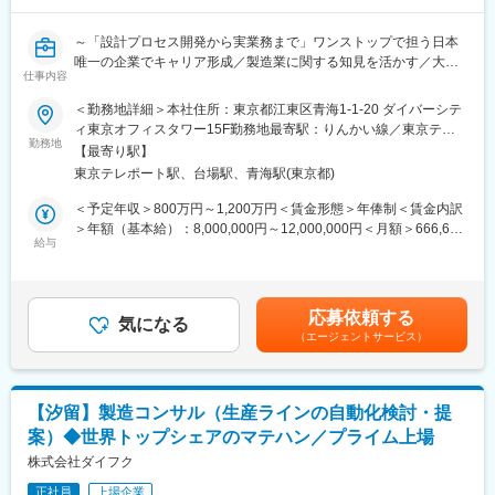
■身につくスキル：
～「設計プロセス開発から実業務まで」ワンストップで担う日本
・M365 Copilot、Power Platform等の最先端技術
唯一の企業でキャリア形成／製造業に関する知見を活かす／大手
・製造業・自動車業界ならではのデジタル活用・データ活用の知
仕事内容
メーカーとの取引多数～
識
＜勤務地詳細＞本社住所：東京都江東区青海1-1-20 ダイバーシテ
・人材育成・発掘など組織設計に関わる知識
■職務内容／ミッション
ィ東京オフィスタワー15F勤務地最寄駅：りんかい線／東京テレ
・プロジェクト全体を俯瞰した計画推進・マネジメントスキル
自動車や半導体、精密機器など日本国内の製造業界における大手
勤務地
ポート駅受動喫煙対策：屋内全面禁煙変更の範囲：会社の定める
・社内外との交渉などを通したコミュニケーションスキル
【最寄り駅】
メーカー、その他設計開発現場が抱える設計・解析・製造・デー
事業所
東京テレポート駅、台場駅、青海駅(東京都)
タ管理に関する課題に対し、ダッソー・システムズ製品群や自社
■募集背景：
の技術支援・コンサルティングサービスを組み合わせ、業務改
＜予定年収＞800万円～1,200万円＜賃金形態＞年俸制＜賃金内訳
当社は、自動車業界のデジタル活用を牽引し、デジタル活用での
善・プロセス改革の提案をお任せします。
＞年額（基本給）：8,000,000円～12,000,000円＜月額＞666,666
価値創出・業務変革をサプライチェーン全体に波及させていく使
＜具体的な業務内容＞
給与
円～1,000,000円（12分割）＜昇給有無＞有＜残業手当＞有＜給
命があり、そのためにはバイタリティがあり多種多様な業界での
・製造業顧客の設計開発プロセスの現状ヒアリング
与補足＞■成果に応じ、評価制度がございます。■昇給／年1回、
経験のある人材を募集してます。
・設計、解析、生産技術、品質、DX推進部門など複数部門へのヒ
賞与／年2回賃金はあくまでも目安の金額であり、選考を通じて上
アリング
下する可能性があります。月給(月額)は固定手当を含めた表記で
■職場情報：
応募依頼する
・CAD/CAE/PLM/BOM/図面管理/設計変更管理に関する課題整理
気になる
す。
デジタル活用推進部は、デンソーグループのデジタル人材を牽引
（エージェントサービス）
・顧客課題に応じた3DEXPERIENCE、CATIA、ENOVIA等の活用
して組織変革・ビジネス成長の実現を目指し、「市民開発推進」
提案
「デジタル人材育成」「生成AI活用」等の様々な施策の企画・推
・仕様調整に向けたメーカーやソフト提供側との連携
進をしています。デジタル人材育成やデジタル活用による業務変
・導入後の技術者連携やアフターフォロー など
革には、デンソーグループ全体から高い期待が寄せられていま
【汐留】製造コンサル（生産ラインの自動化検討・提
す。室には約40名が所属しており、メンバーにはキャリア入社者
案）◆世界トップシェアのマテハン／プライム上場
単なるツールの導入に留まらず、そのツールを用いて顧客の何を
や業務部門経験者等、多種多様な人が在籍しており、慣習や役職
解決するのか、どこに変化をもたらすのかをイメージさせること
株式会社ダイフク
にとらわれず一人ひとりが能力を発揮できる風土があります。
が重要なポジションです。
正社員
上場企業