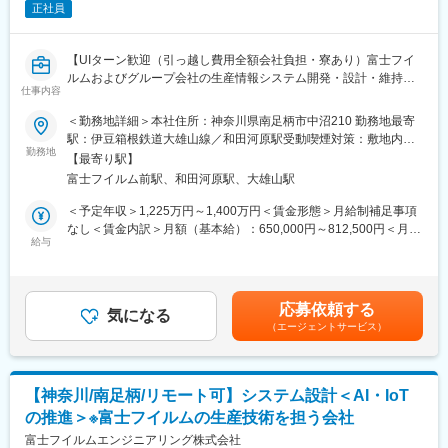
正社員
2：社内エンジニア部門と連携した提案書・要件定義書の作成
・要件ヒアリング
・提案書作成
【UIターン歓迎（引っ越し費用全額会社負担・寮あり）富士フイ
ルムおよびグループ会社の生産情報システム開発・設計・維持管
3：部署内外の関係者を巻き込んだプロジェクトマネジメント
仕事内容
理を担い、研究開発・生産部門のICT戦略の企画提案、情報システ
・プロジェクト計画
ム導入をお任せします】
＜勤務地詳細＞本社住所：神奈川県南足柄市中沼210 勤務地最寄
・チームのコーディネート
駅：伊豆箱根鉄道大雄山線／和田河原駅受動喫煙対策：敷地内全
・進捗管理と報告
■業務内容：
勤務地
面禁煙
【最寄り駅】
富士フイルムおよびグループ会社の向上で稼働する生産情報シス
4：物流・製造体制の分析
富士フイルム前駅、和田河原駅、大雄山駅
テムの企画/開発チーム推進頂きながら、機械設備・電気設備等、
・現状評価
各種生産設備のIoT化・生産工程の見える化に携わります。各種設
＜予定年収＞1,225万円～1,400万円＜賃金形態＞月給制補足事項
・データ収集と分析
備の稼働データを収集・管理・解析、IoT機器の活用、生産設備運
なし＜賃金内訳＞月額（基本給）：650,000円～812,500円＜月給
・ベンチマークと比較（改善点の検討）
転状態の見える化、設備の不具合箇所の事前検知など、IoT化、AI
給与
＞650,000円～812,500円＜昇給有無＞有＜残業手当＞無＜給与補
活用等、IoTを推進し、効率化・生産性向上に繋げる企画やシステ
足＞■昇給：年1回（6月）■賞与：年2回（7月、12月）賃金はあく
5：生産現場の実地調査、定量データ分析、課題抽出
ムの設計を行います。開発は外注の為、ベンダーコントロール、
までも目安の金額であり、選考を通じて上下する可能性がありま
進捗管理、現場導入まで行います。
す。月給(月額)は固定手当を含めた表記です。
6：中長期の物流・製造構想の策定支援
応募依頼する
気になる
・将来予測
（エージェントサービス）
■配属先について：
・シナリオプランニング
システム開発事業部(約40名)、 生産情報システムグル－プ(約20
・実行支援
名)になります。情報システムグループに所属し、富士フイルムお
よびグループ会社の生産工程への情報システム開発・設計・維持
これらの業務を通じて、顧客の物流および製造プロセスの自動化
【神奈川/南足柄/リモート可】システム設計＜AI・IoT
管理までを一貫して担当しています。チームは約3～5名で稼働し
を推進し、効率化とコスト削減を実現します。
の推進＞※富士フイルムの生産技術を担う会社
ています。
富士フイルムエンジニアリング株式会社
■組織について：