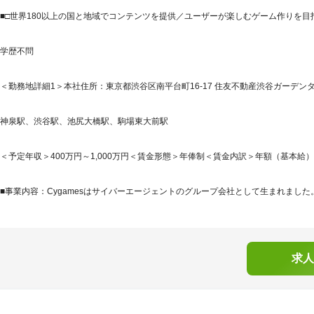
■□世界180以上の国と地域でコンテンツを提供／ユーザーが楽しむゲーム作りを目指
学歴不問
＜勤務地詳細1＞本社住所：東京都渋谷区南平台町16-17 住友不動産渋谷ガーデンタワ
神泉駅、渋谷駅、池尻大橋駅、駒場東大前駅
＜予定年収＞400万円～1,000万円＜賃金形態＞年俸制＜賃金内訳＞年額（基本給）：2,89
■事業内容：Cygamesはサイバーエージェントのグループ会社として生まれました。Cy
求人