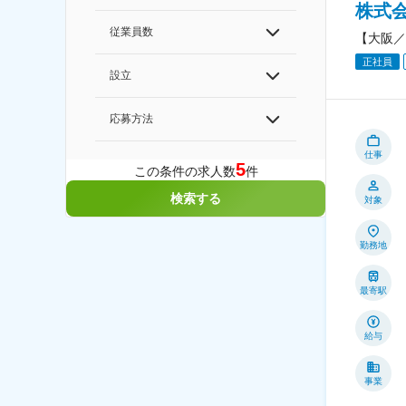
株式会
従業員数
【大阪／
正社員
設立
応募方法
仕事
5
この条件の求人数
件
検索する
対象
勤務地
最寄駅
給与
事業