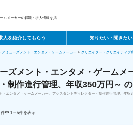
ームメーカーの転職・求人情報を掲
求人を紹介してもらう
知りたい・聞きたい
ントサービス
転職ノウハウ
アミューズメント・エンタメ・ゲームメーカー
クリエイター・クリエイティブ
サービス
データで見る転職
ーズメント・エンタメ・ゲームメ
ーエージェントサービス
コラム・インタビュー
・制作進行管理、年収350万円～ 
ト・エンタメ・ゲームメーカー、アシスタントディレクター・制作進行管理、年収3
転職Q&A
件中
1～5
件
を表示