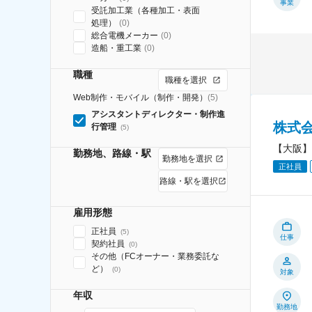
事業
受託加工業（各種加工・表面
処理）
(
0
)
総合電機メーカー
(
0
)
造船・重工業
(
0
)
職種
職種を選択
Web制作・モバイル（制作・開発）
(
5
)
アシスタントディレクター・制作進
株式会
行管理
(
5
)
【大阪】
勤務地、路線・駅
勤務地を選択
正社員
路線・駅を選択
雇用形態
正社員
(
5
)
仕事
契約社員
(
0
)
その他（FCオーナー・業務委託な
ど）
(
0
)
対象
年収
勤務地