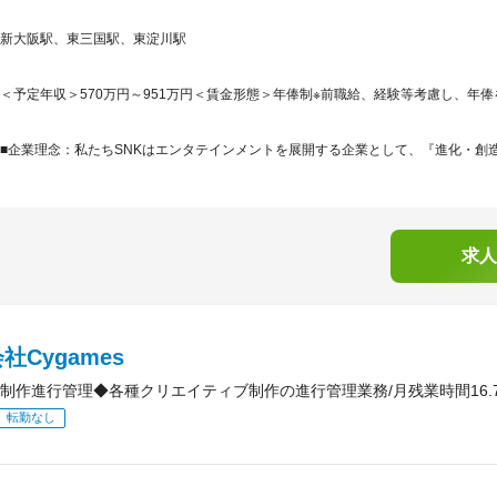
新大阪駅、東三国駅、東淀川駅
＜予定年収＞570万円～951万円＜賃金形態＞年俸制※前職給、経験等考慮し、年俸
■企業理念：私たちSNKはエンタテインメントを展開する企業として、『進化・創造・感動』（E
求人
社Cygames
制作進行管理◆各種クリエイティブ制作の進行管理業務/月残業時間16.
転勤なし