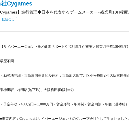
社Cygames
Cygames】進行管理◆日本を代表するゲームメーカー※残業月18H程度
転勤なし
【サイバーエージェントG／健康サポートや福利厚生が充実／残業月平均18H程度
学歴不問
＜勤務地詳細＞大阪富国生命ビル住所：大阪府大阪市北区小松原町2-4 大阪富国生命
東梅田駅、梅田駅(地下鉄)、大阪梅田駅(阪神線)
＜予定年収＞400万円～1,000万円＜賃金形態＞年俸制＜賃金内訳＞年額（基本給）：2,89
■事業内容：Cygamesはサイバーエージェントのグループ会社として生まれました。Cy