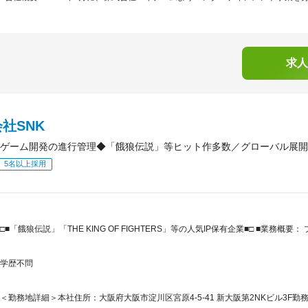
求人
社SNK
ゲーム開発の進行管理◆「餓狼伝説」等ヒット作多数／グローバル展開
5名以上採用
□■「餓狼伝説」「THE KING OF FIGHTERS」等の人気IP保有企業■□ ■業務概要
学歴不問
＜勤務地詳細＞本社住所：大阪府大阪市淀川区宮原4-5-41 新大阪第2NKビル3F勤