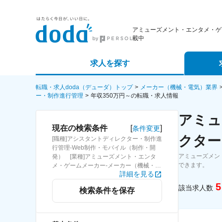
アミューズメント・エンタメ・ゲ
載中
求人を探す
詳細条件から探す
エージェ
転職・求人doda（デューダ）トップ
メーカー（機械・電気）業界
ー・制作進行管理
年収350万円～の転職・求人情報
新着求人から探す
スカウト
アミュ
[
]
現在の検索条件
条件変更
求人特集から探す
パートナ
クター
[職種]アシスタントディレクター・制作進
行管理-Web制作・モバイル（制作・開
アミューズメン
発） [業種]アミューズメント・エンタ
できます。
メ・ゲームメーカー-メーカー（機械・電
詳細を見る
気）業界 [年収]350万円～
5
該当求人数
検索条件を保存