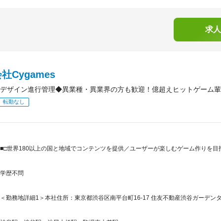
求人
社Cygames
デザイン進行管理◆異業種・異業界の方も歓迎！億超えヒットゲーム輩出/
転勤なし
■□世界180以上の国と地域でコンテンツを提供／ユーザーが楽しむゲーム作りを目指
学歴不問
＜勤務地詳細1＞本社住所：東京都渋谷区南平台町16-17 住友不動産渋谷ガーデンタワ