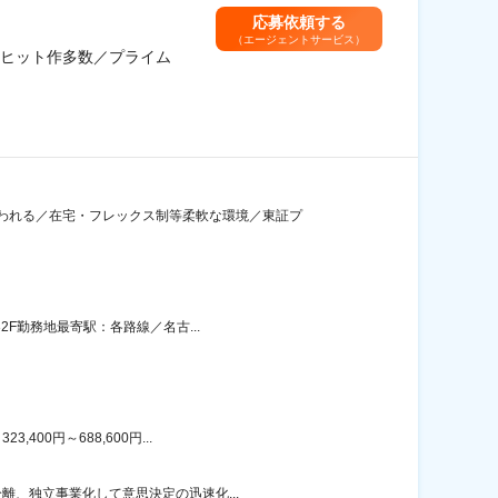
応募依頼する
（エージェントサービス）
ヒット作多数／プライム
われる／在宅・フレックス制等柔軟な環境／東証プ
2F勤務地最寄駅：各路線／名古...
00円～688,600円...
離、独立事業化して意思決定の迅速化...