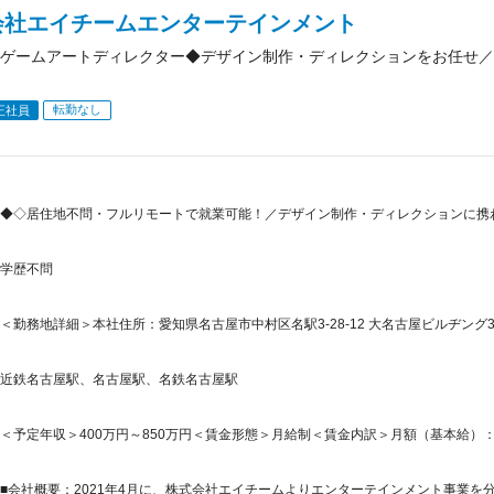
会社エイチームエンターテインメント
ゲームアートディレクター◆デザイン制作・ディレクションをお任せ／
転勤なし
正社員
◆◇居住地不問・フルリモートで就業可能！／デザイン制作・ディレクションに携
学歴不問
＜勤務地詳細＞本社住所：愛知県名古屋市中村区名駅3-28-12 大名古屋ビルヂング3
近鉄名古屋駅、名古屋駅、名鉄名古屋駅
＜予定年収＞400万円～850万円＜賃金形態＞月給制＜賃金内訳＞月額（基本給）：323,4
■会社概要：2021年4月に、株式会社エイチームよりエンターテインメント事業を分