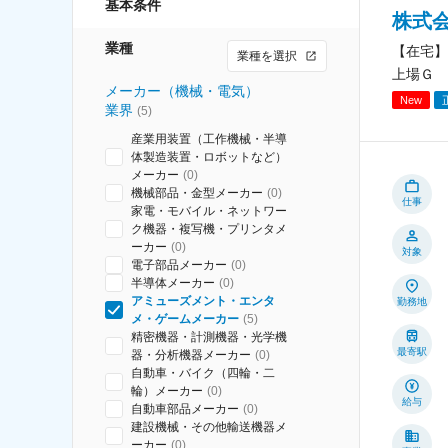
基本条件
株式
業種
【在宅】
業種を選択
上場Ｇ
メーカー（機械・電気）
New
業界
(
5
)
産業用装置（工作機械・半導
体製造装置・ロボットなど）
メーカー
(
0
)
機械部品・金型メーカー
(
0
)
仕事
家電・モバイル・ネットワー
ク機器・複写機・プリンタメ
ーカー
(
0
)
対象
電子部品メーカー
(
0
)
半導体メーカー
(
0
)
アミューズメント・エンタ
勤務地
メ・ゲームメーカー
(
5
)
精密機器・計測機器・光学機
最寄駅
器・分析機器メーカー
(
0
)
自動車・バイク（四輪・二
輪）メーカー
(
0
)
給与
自動車部品メーカー
(
0
)
建設機械・その他輸送機器メ
ーカー
(
0
)