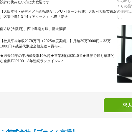
生み出し
設計に挑みたい方は大歓迎です
くりの品
【大阪本社・研究所／当面転勤なし／U・Iターン歓迎】大阪府大阪市東淀
の役割は
川区東中島1-3-14＜アクセス＞・JR「新大...
し、...
南方駅(大阪府)、西中島南方駅、新大阪駅
【社員平均年収2178万円（2025年度実績）】月給29万9000円～33万
1000円＋残業代別途全額支給＋賞与※...
★過去25年の平均成長率10％超★営業利益率51.0％★世界で最も革新的
な企業TOP100 8年連続ランクイン※フ...
求人
ノン株式会社【プライム市場】