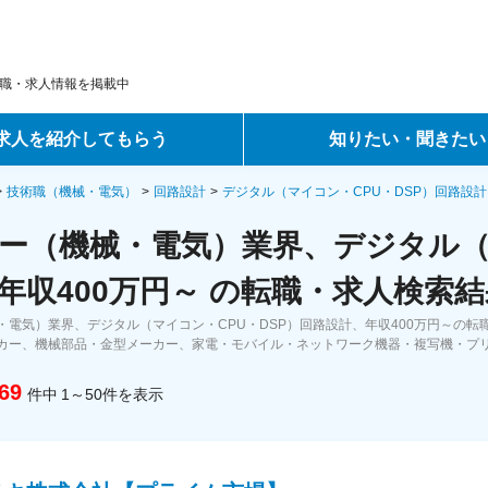
職・求人情報を掲載中
求人を紹介してもらう
知りたい・聞きたい
ントサービス
転職ノウハウ
技術職（機械・電気）
回路設計
デジタル（マイコン・CPU・DSP）回路設計
ー（機械・電気）業界、デジタル（マ
サービス
データで見る転職
年収400万円～ の転職・求人検索結
ーエージェントサービス
コラム・インタビュー
・電気）業界、デジタル（マイコン・CPU・DSP）回路設計、年収400万円～の
カー、機械部品・金型メーカー、家電・モバイル・ネットワーク機器・複写機・プ
転職Q&A
69
件中
1～50
件
を表示