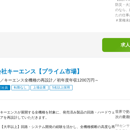
防災・火
のなら、
たの仕事
＃業種未
求人
会社キーエンス【プライム市場】
／キーエンス全機種の再設計／初年度年収1200万円～
転勤なし
上場企業
5名以上採用
正社員
世界で使
キーエンスが展開する全機種を対象に、発売済み製品の回路・ハードウェ
次の最適
アを再設計していただきます。
FAセン
【大卒以上】回路・システム開発の経験を活かし、全機種横断の高度な再