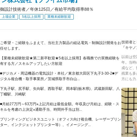
御設計技術者／年休125日／有給平均取得率88％
上場企業
5名以上採用
業種未経験歓迎
技術者と
ご希望・ご経験をふまえて、当社主力製品の組込電気・制御設計開発をお
「キヤノ
任せします。
以前は空
【業種未経験歓迎★第二新卒歓迎★5名以上採用】各職務での実務経験を
年。当時
有する方／スキルアップしたい方歓迎
成など、
■デジカメ・周辺機器の電気設計・本社／東京都大田区下丸子3-30-2■デ
残業も多
ジタル複合機・取手事業所／茨城県取手市白山...
方にも力..
下丸子駅、尻手駅、矢向駅、西取手駅、岡本駅(栃木県)、武蔵新田駅、八
丁畷駅、川崎駅
■月給27万円～63万円※上記月給は最低金額。年収及び月給は、経験・ス
キルを考慮の上決定※通勤手当、時間外手当は別...
プリンティングビジネスユニット（オフィス向け複合機、レーザープリン
ター、インクジェットプリンター等）、イメージング...