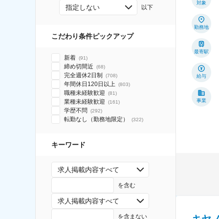
対象
指定しない
以下
勤務地
こだわり条件ピックアップ
最寄駅
新着
(
91
)
締め切間近
(
68
)
完全週休2日制
(
708
)
給与
年間休日120日以上
(
803
)
職種未経験歓迎
(
81
)
事業
業種未経験歓迎
(
161
)
学歴不問
(
292
)
転勤なし（勤務地限定）
(
322
)
キーワード
求人掲載内容すべて
を含む
求人掲載内容すべて
を含まない
キヤ