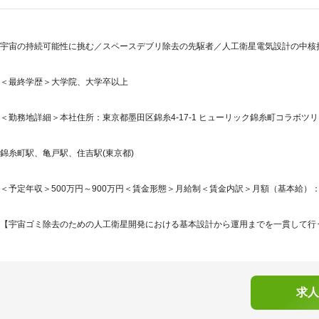
宇宙の持続可能性に挑む／スペースデブリ除去の先駆者／人工衛星電気設計の中核
＜最終学歴＞大学院、大学卒以上
＜勤務地詳細＞本社住所：東京都墨田区錦糸4-17-1 ヒューリック錦糸町コラボツリー
錦糸町駅、亀戸駅、住吉駅(東京都)
＜予定年収＞500万円～900万円＜賃金形態＞月給制＜賃金内訳＞月額（基本給）：420,0
【宇宙ゴミ除去のための人工衛星開発における基本設計から運用までを一貫して行う日
求人