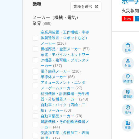
ホー
業種
業種を選択
火災報知
メーカー（機械・電気）
New
業界
(
869
)
産業用装置（工作機械・半導
体製造装置・ロボットなど）
メーカー
(
216
)
機械部品・金型メーカー
(
57
)
仕事
家電・モバイル・ネットワー
ク機器・複写機・プリンタメ
ーカー
(
137
)
対象
電子部品メーカー
(
230
)
半導体メーカー
(
86
)
勤務地
アミューズメント・エンタ
メ・ゲームメーカー
(
27
)
精密機器・計測機器・光学機
最寄駅
器・分析機器メーカー
(
248
)
自動車・バイク（四輪・二
輪）メーカー
(
50
)
給与
自動車部品メーカー
(
78
)
建設機械・その他輸送機器メ
ーカー
(
44
)
事業
受託加工業（各種加工・表面
処理）
(
19
)