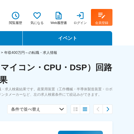
閲覧履歴
気になる
Web履歴書
ログイン
会員登録
イベント
転職イベント・転職セミナー
年収400万円～の転職・求人情報
イコン・CPU・DSP）回路
転職フェア
果
転職セミナー動画
転職・求人検索結果です。産業用装置（工作機械・半導体製造装置・ロボ
リンタメーカーなど、左の求人検索条件にて絞込みができます。
条件で並べ替え