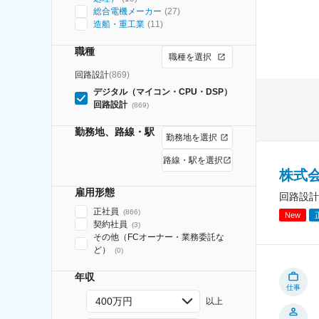
総合電機メーカー
(
27
)
造船・重工業
(
11
)
職種
職種を選択
回路設計
(
869
)
デジタル（マイコン・CPU・DSP）
回路設計
(
869
)
勤務地、路線・駅
勤務地を選択
路線・駅を選択
株式
雇用形態
回路設計
正社員
(
866
)
New
契約社員
(
3
)
その他（FCオーナー・業務委託な
ど）
(
0
)
年収
仕事
400万円
以上