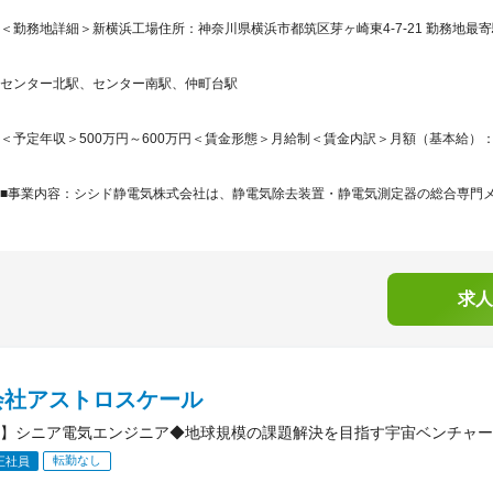
＜勤務地詳細＞新横浜工場住所：神奈川県横浜市都筑区芽ヶ崎東4-7-21 勤務地最寄
センター北駅、センター南駅、仲町台駅
＜予定年収＞500万円～600万円＜賃金形態＞月給制＜賃金内訳＞月額（基本給）：320,0
■事業内容：シシド静電気株式会社は、静電気除去装置・静電気測定器の総合専門メーカー
求人
会社アストロスケール
】シニア電気エンジニア◆地球規模の課題解決を目指す宇宙ベンチャー／
転勤なし
正社員