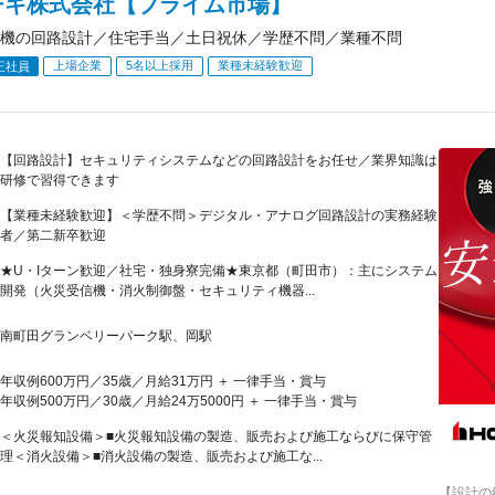
チキ株式会社【プライム市場】
機の回路設計／住宅手当／土日祝休／学歴不問／業種不問
上場企業
5名以上採用
業種未経験歓迎
正社員
【回路設計】セキュリティシステムなどの回路設計をお任せ／業界知識は
研修で習得できます
【業種未経験歓迎】＜学歴不問＞デジタル・アナログ回路設計の実務経験
者／第二新卒歓迎
★U・Iターン歓迎／社宅・独身寮完備★東京都（町田市）：主にシステム
開発（火災受信機・消火制御盤・セキュリティ機器...
南町田グランベリーパーク駅、岡駅
年収例600万円／35歳／月給31万円 ＋ 一律手当・賞与
年収例500万円／30歳／月給24万5000円 ＋ 一律手当・賞与
＜火災報知設備＞■火災報知設備の製造、販売および施工ならびに保守管
理＜消火設備＞■消火設備の製造、販売および施工な...
【設計の