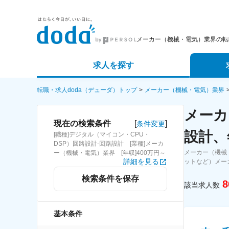
メーカー（機械・電気）業界の転
求人を探す
詳細条件から探す
エージェ
転職・求人doda（デューダ）トップ
メーカー（機械・電気）業界
メーカ
新着求人から探す
スカウト
[
]
現在の検索条件
条件変更
設計、
[職種]デジタル（マイコン・CPU・
求人特集から探す
パートナ
DSP）回路設計-回路設計 [業種]メーカ
メーカー（機械
ー（機械・電気）業界 [年収]400万円～
詳細を見る
ットなど）メー
検索条件を保存
8
該当求人数
基本条件