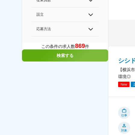
従業員数
設立
応募方法
869
この条件の求人数
件
検索する
シシ
【横浜市
環境◎
New
仕事
対象