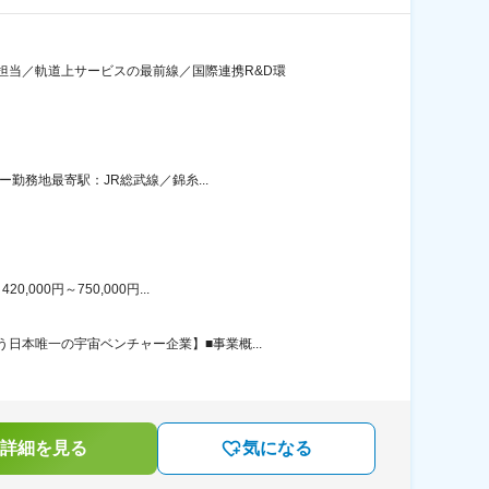
担当／軌道上サービスの最前線／国際連携R&D環
勤務地最寄駅：JR総武線／錦糸...
00円～750,000円...
本唯一の宇宙ベンチャー企業】■事業概...
詳細を見る
気になる