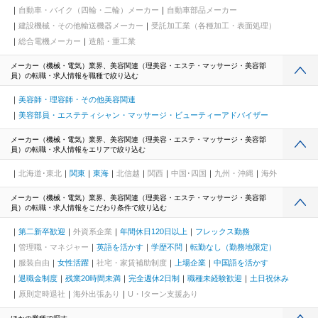
自動車・バイク（四輪・二輪）メーカー
自動車部品メーカー
建設機械・その他輸送機器メーカー
受託加工業（各種加工・表面処理）
総合電機メーカー
造船・重工業
メーカー（機械・電気）業界、美容関連（理美容・エステ・マッサージ・美容部
員）の転職・求人情報を職種で絞り込む
美容師・理容師・その他美容関連
美容部員・エステティシャン・マッサージ・ビューティーアドバイザー
メーカー（機械・電気）業界、美容関連（理美容・エステ・マッサージ・美容部
員）の転職・求人情報をエリアで絞り込む
北海道･東北
関東
東海
北信越
関西
中国･四国
九州・沖縄
海外
メーカー（機械・電気）業界、美容関連（理美容・エステ・マッサージ・美容部
員）の転職・求人情報をこだわり条件で絞り込む
第二新卒歓迎
外資系企業
年間休日120日以上
フレックス勤務
管理職・マネジャー
英語を活かす
学歴不問
転勤なし（勤務地限定）
服装自由
女性活躍
社宅・家賃補助制度
上場企業
中国語を活かす
退職金制度
残業20時間未満
完全週休2日制
職種未経験歓迎
土日祝休み
原則定時退社
海外出張あり
U・Iターン支援あり