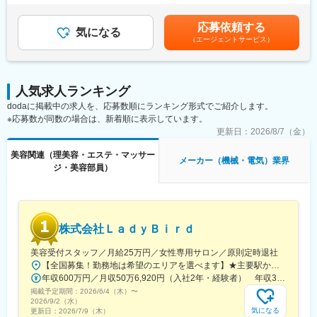
能です。
定します。■賞与：年2回（6月、12月）■昇給：年2回（初回は入
■業務内容
社1年後、2回目以降は1月と7月）■その他固定手当：エリア手当※
(1)スタッフの教育・育成、マネジメント（研修設計、ロープレ、
応募依頼する
気になる
社内規定に準ずる：管理監督者手当、役割給、家族手当、単身赴
フィードバック運用）
（エージェントサービス）
任手当、資格手当賃金はあくまでも目安の金額であり、選考を通
(2)店舗状況の分析に基づく売上拡大施策の立案・実行
じて上下する可能性があります。月給(月額)は固定手当を含めた表
(3)店舗運営方針・オペレーションの構築
記です。
(4)売上・コストの予実管理
(5)店頭での接客・商品説明（カウンセリング型提案）
人気求人ランキング
dodaに掲載中の求人を、応募数順にランキング形式でご紹介します。
＼活かせる経験／
※応募数が同数の場合は、新着順に表示しています。
・KPI管理、対応品質改善
更新日：
2026/8/7（金）
・業務フロー設計・改善、効率化推進
・顧客の声（VOC）をサービス改善に繋げる力
美容関連（理美容・エステ・マッサー
メーカー（機械・電気）業界
ジ・美容部員）
■魅力
・立ち上げ期のため高い裁量。教育体系や接客プロセスをゼロか
ら設計可能
・自ら作った育成プログラムが成果（売上・リピート）に直結
株式会社ＬａｄｙＢｉｒｄ
・少数精鋭でスピーディに改善を回せる環境
美容受付スタッフ／月給25万円／女性専用サロン／原則定時退社
■ReDについて
【全国募集！勤務地は希望のエリアを選べます】★主要駅から徒歩5分以内！★転勤なし！★U・Iターン歓迎！★『LACOCO』『銀座グラティア』で活躍！★自動車通勤可〈エリア〉■北海道・東北エリア北海道／青森県／岩手県／宮城県／秋田県／山形県／福島県■関東エリア東京都／神奈川県／千葉県／埼玉県／群馬県／茨城県／栃木県■中部エリア新潟県／富山県／石川県／福井県／山梨県／岐阜県／静岡県／愛知県■近畿エリア大阪府／京都府／滋賀県／兵庫県／奈良県■中国・四国エリア島根県／鳥取県／岡山県／広島県／徳島県／香川県／愛媛県■九州・沖縄エリア福岡県／佐賀県／長崎県／大分県／熊本県／宮崎県／鹿児島県／沖縄県《全国で勤務OK》▼店舗の詳細はHPをご確認ください▼https://la-coco.com/salon/
ReDは血行から毎日を元気にする24時間リカバリーウェアです。
年収600万円／月収50万6,920円（入社2年・経験者） 年収380万円／月収31万7,340円（入社1年・未経験者）
極微細に粉砕された8つの天然鉱石を独自配合で繊維に練り込むこ
掲載予定期間：
とで、薄さ1mm以下の生地でも一般医療機器（家庭用遠赤外線血
2026/6/4（木）
〜
2026/9/2（水）
行促進用衣）としての効果を発揮することに成功しました。
気になる
更新日：
2026/7/9（木）