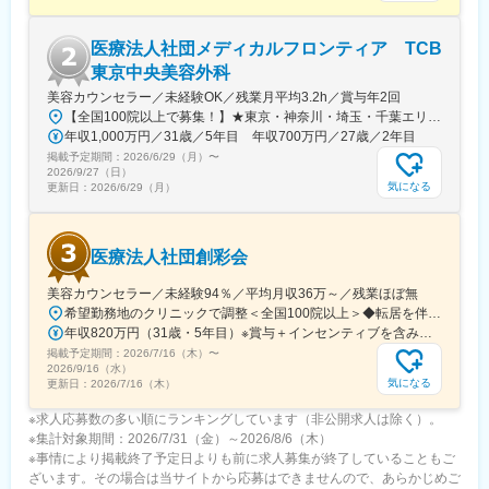
＜公式オンラインストア＞
https://www.mtgec.jp/red/shop/?srsltid=AfmBOorNKU-
mi1CO5J_8JyT288ymMw9fYQS8SaAUOf7DqDfPhMeatB0Q
医療法人社団メディカルフロンティア TCB
東京中央美容外科
■今後のキャリア
美容カウンセラー／未経験OK／残業月平均3.2h／賞与年2回
入社後は現店長のもとで接客業務や店舗運営業務を経験していた
【全国100院以上で募集！】★東京・神奈川・埼玉・千葉エリア積極採用中★転居を伴う転勤なし★希望エリアに配属します◆クリニック一覧＜全国100院以上展開＞【北海道・東北】旭川駅前院、青森院、盛岡院、秋田院、山形院、仙台駅前院、福島院、郡山院 など【関東】新宿東口院、池袋駅前院、品川院、秋葉原院、町田院、八王子院、千葉東口院、柏院、船橋院、川崎院、新横浜院、大宮東口院、水戸院、つくば院、宇都宮院、高崎院、前橋院 など【中部】名古屋駅前院 、名古屋栄院、金山院、岐阜院、静岡院、浜松院、三島院、新潟院、金沢院、福井院、富山院、長野院、松本院、山梨甲府駅前院 など【近畿】梅田大阪駅前院、大阪阪急梅田駅前院、枚方院、天王寺院、堺院、なんば院、心斎橋院、京都駅前院、奈良院、和歌山院、四日市院 など【中四国】広島院、福山院、松山院、高松院、高知院、徳島院、松江院、周南徳山駅ビル院 など【九州・沖縄】小倉院、佐賀院、長崎院、熊本院、宮崎院、鹿児島院、那覇院 など【受動喫煙対策】屋内原則禁煙
だき、業務理解を深めていただきます。その後スタッフの育成、
年収1,000万円／31歳／5年目 年収700万円／27歳／2年目
売上・商品管理等、段階的に店長業務をお任せしていきます。
掲載予定期間：
ReDは新ブランドながら、国内市場で急成長を遂げており今後も
2026/6/29（月）
〜
2026/9/27（日）
直営店舗の拡大を予定しています。その為スーパーバイザーとし
気になる
更新日：
2026/6/29（月）
て複数店舗を統括、複数店舗の店長として広い範囲キャリアの幅
を広げていける環境です。
医療法人社団創彩会
変更の範囲：会社の定める業務
美容カウンセラー／未経験94％／平均月収36万～／残業ほぼ無
希望勤務地のクリニックで調整＜全国100院以上＞◆転居を伴う転勤なし◆入職日相談OK＝＝クリニック一覧＜全国100院以上展開＞＝＝【北海道・東北】旭川駅前院、札幌駅前院、青森院、盛岡院、秋田院、山形院、仙台駅前院、福島院、郡山院など【関東】新宿東口院、池袋駅前院、品川院、秋葉原院、町田院、八王子院、千葉東口院、柏院、船橋院、川崎院、新横浜院、大宮東口院、水戸院、つくば院、宇都宮院、高崎院、前橋院など【中部】名古屋栄院、岐阜院、静岡院、浜松院、三島院、新潟院、金沢院、福井院、富山院、長野院、松本院、山梨甲府駅前院など【近畿】大阪駅前院、天王寺院、京都駅前院、奈良院、姫路院、神戸院、和歌山院、四日市院など【中四国】広島院、福山院、松山院、高松院、高知院、徳島院、松江院、周南徳山駅ビル院【九州・沖縄】福岡博多院、小倉院、佐賀院、長崎院、熊本院、宮崎院、鹿児島院、那覇院など※受動喫煙対策あり
年収820万円（31歳・5年目）※賞与＋インセンティブを含みます。 年収550万円（27歳・2年目）※賞与＋インセンティブを含みます。
掲載予定期間：
2026/7/16（木）
〜
2026/9/16（水）
気になる
更新日：
2026/7/16（木）
※求人応募数の多い順にランキングしています（非公開求人は除く）。
※集計対象期間：2026/7/31（金）～2026/8/6（木）
※事情により掲載終了予定日よりも前に求人募集が終了していることもご
ざいます。その場合は当サイトから応募はできませんので、あらかじめご