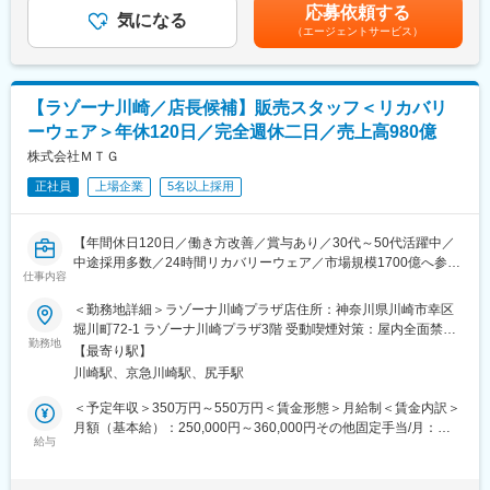
・土日祝休み／年休124日
（1月、7月※初回昇給のタイミングは、入社時期による）■賞与：
応募依頼する
・新本社併設の旗艦店・MUSEUMにて、SIXPADブランド専任の
気になる
・平均残業：月10～20時間程度
年2回（6月、12月）賃金はあくまでも目安の金額であり、選考を
（エージェントサービス）
ブランドエキスパート（リーダー候補）としてご活躍いただきま
・フレックス制度あり
通じて上下する可能性があります。月給(月額)は固定手当を含めた
す。
※休日出勤をした場合は振休を取得いただきます。
表記です。
・お客様への接客・体験提供はもちろん、売場づくり、スタッフ
育成、ブランド体験の磨き込みなど、「SIXPADの世界観を空間と
◆教育体制：
【ラゾーナ川崎／店長候補】販売スタッフ＜リカバリ
して完成させる」役割を担っていただきます。
入社後2～3ヶ月は先輩社員と同行をし、その後はOJT中心にてフ
ーウェア＞年休120日／完全週休二日／売上高980億
ォロー手厚くフォローいたします。また、自社製品についてのE-
■具体的な業務内容：
株式会社ＭＴＧ
Learningやテキスト教材もございますので、未経験の方でもご安
【オープン前】
心ください！
正社員
上場企業
5名以上採用
・SIXPADブランドに特化した接客・体験フローの設計
・商品理解・ブランド理解を深めるための研修企画、実施
変更の範囲：会社の定める業務
・旗艦店スタッフの育成、チームづくりへの参画
【年間休日120日／働き方改善／賞与あり／30代～50代活躍中／
・売場レイアウト、ディスプレイ、体験導線の検討
中途採用多数／24時間リカバリーウェア／市場規模1700億へ参入
【オープン後】
仕事内容
／ReFa・SIXPAD等ヒット商品多数展開／売上高980億円超えの
・SIXPAD製品の接客、カウンセリング、体験案内
美容・健康メーカー】
＜勤務地詳細＞ラゾーナ川崎プラザ店住所：神奈川県川崎市幸区
・売場づくり／VMDの企画・改善
堀川町72-1 ラゾーナ川崎プラザ3階 受動喫煙対策：屋内全面禁煙
・スタッフへの接客フォロー、育成、フィードバック
■ミッション
勤務地
変更の範囲：会社の定める事業所
・イベント、メディア対応、来客対応のサポート
【最寄り駅】
新ブランド「ReD（リカバリーウェア）」の直営店 店長候補とし
・店舗運営をより良くするための改善提案
川崎駅、京急川崎駅、尻手駅
て、店舗運営全般および販売業務をお任せします。ブランドの顔
として、世界観を体現しながら、売上拡大と顧客満足度の向上を
＜予定年収＞350万円～550万円＜賃金形態＞月給制＜賃金内訳＞
■このポジションならではの特徴・魅力
目指していきます。
月額（基本給）：250,000円～360,000円その他固定手当/月：
・MTG初の旗艦店立ち上げに、創業メンバーとして関われる！
給与
20,000円＜月給＞270,000円～380,000円＜昇給有無＞有＜残業手
・ブランドを深く理解し、自分の言葉で語れる存在になれる！
■ReDについて
当＞有＜給与補足＞※経験や能力などを考慮し、当社規定により決
・本社併設のため、商品開発・ブランド担当と直接関われる！
『ReFa』『SIXPAD』に次ぐ新たな柱として期待されるブランド
定します。■賞与：年2回（6月、12月）■昇給：年2回（初回は入
・接客だけでなく、育成・売場づくり・企画にも挑戦できる！