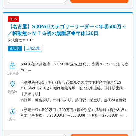
特別賞与あり）■その他固定手当＝都市手当賃金はあくまでも目安
ど、クリニックでの治療と併用してお使いいただくことで、より
の金額であり、選考を通じて上下する可能性があります。月給(月
患者様の満足度を高める化粧品を展開しています！
額)は固定手当を含めた表記です。
NEW
◆業務詳細：
【名古屋】SIXPADカテゴリーリーダー＜年収500万～
・クリニック等へ自社ブランドのスキンケア化粧品の提案営業（1
日あたり2～3件の訪問）
／転勤無＞ＭＴＧ初の旗艦店◆年休120日
・定期的に開催される学会やセミナーでのアテンド業務
株式会社ＭＴＧ
・販売促進のための企画
正社員
上場企業
※遠方顧客の訪問や学会参加時には出張が発生する可能性がござい
ます。
★MTG初の旗艦店・MUSEUM立ち上げに、創業メンバーとして参
◆業務の魅力：
画！
・製品の企画やマーケティングといったことにも携わることがで
仕事内容
★ただの販売ではなく、美しさの体験・感動を届けるブランドポ
きます！
ジション
・「どう工夫したらより売れるのか？」「患者様に喜んでいただ
＜勤務地詳細1＞本社住所：愛知県名古屋市中村区本陣通4-13
★年収500～700万円／年間休日120日で、好きとキャリアを両立
けるか？」をお客様と一緒に考えながら営業活動ができます！
MTG第2HIKARIビル勤務地最寄駅：地下鉄東山線／本陣駅受動喫
勤務地
煙対策：屋内全面禁煙＜勤務地詳細2＞МTG PARK住所：愛知県名
【最寄り駅】
■募集背景：
◆組織構成と風土
古屋市熱田区三本松町101番2 受動喫煙対策：敷地内全面禁煙
本陣駅、神宮前駅、中村日赤駅、熱田駅、栄生駅、熱田神宮西駅
・MTGは、美容・健康領域において世界的ブランドであるReFaを
配属部署には、課長（30代女性）、メンバー7名（40代女性、30
はじめ、数多くの商品展開をしています。
代女性3名、20代女性3名）が在籍。積極的にや意見やアイデアを
＜予定年収＞500万円～700万円＜賃金形態＞月給制＜賃金内訳＞
・このたび、熱田の新本社にSIXPADの旗艦店・MTGMUSEUMを
出し合い、新たな手法（SNS活用等）を導入するなど、チャレン
月額（基本給）：270,000円～360,000円＜月給＞270,000円～
オープンすることとなり、ブランドの価値を最前線で体現してい
給与
ジを推奨している組織です！
360,000円＜昇給有無＞有＜残業手当＞有＜給与補足＞※上記は目
ただく立ち上げメンバーを募集します。
安であり、経験や能力などを考慮し、当社規定により決定しま
◆働き方：
す。※住宅手当、家族手当などは別途支給します。■昇給：年2回
■仕事内容：