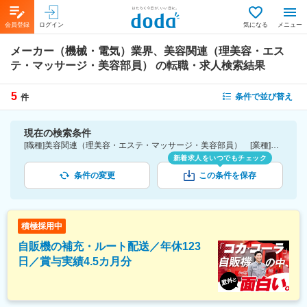
会員登録
ログイン
気になる
メニュー
メーカー（機械・電気）業界、美容関連（理美容・エス
テ・マッサージ・美容部員）
の転職・求人検索結果
5
条件で並び替え
件
現在の検索条件
[職種]美容関連（理美容・エステ・マッサージ・美容部員） [業種]メーカー（機械・電気）業界
新着求人をいつでもチェック
条件の変更
この条件を保存
積極採用中
自販機の補充・ルート配送／年休123
日／賞与実績4.5カ月分