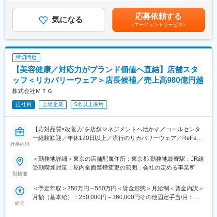
HP:https://ginza.refa.net/
定します。■賞与：年2回（6月、12月）■昇給：年2回（初回は入
■働き方／勤務詳細：
社1年後、2回目以降は1月と7月）■その他固定手当：エリア手当
・1店舗：5~10名程度
応募依頼する
■『ReFa GINZA』のミッション
気になる
賃金はあくまでも目安の金額であり、選考を通じて上下する可能
・休暇：完全週休2日制、年休120日
（エージェントサービス）
ご来店いただいたお客様にRefaの世界観や商品の魅力を体感いた
性があります。月給(月額)は固定手当を含めた表記です。
だき、
■キャリアについて：
さらにブランドを大好きになっていただくことで、商品を持って
ご経験や志向に応じ店長業務、SV、店舗開発など幅広い職種へキ
いるだけで心が高揚するようなブランドになることを目指してお
ャリアアップを目指すチャンスがあります。
締切間近
ります。
ReFaを輩出した同社の新ブランドになるため、注目度は一層高
【美容健康／対応力がブランド価値へ直結】店舗スタ
また世界の名だたる高級ブランドが軒を連ねる銀座に店舗を構
く、「ReD」は新ブランドながら、国内市場で急成長を遂げてお
え、
ッフ＜リカバリーウェア＞店長候補／売上高980億円越
り今後も直営店舗の拡大を予定しています。その為、スーパーバ
日本を代表するジャパンビューティーブランドとして世界に認知
株式会社ＭＴＧ
イザーとして複数店舗を統括、複数店舗の店長として広い範囲キ
を広げていく第一歩にしていきたいと考えております。
ャリアの幅を広げていける環境です。
正社員
上場企業
5名以上採用
■業務内容詳細
変更の範囲：会社の定める業務
個人ではなく、チームワークを活かした接客・店舗運営をいただ
【応対品質×改善力”を店舗マネジメントへ活かす／コールセンタ
きます。
ー経験歓迎／年休120日以上／流行のリカバリーウェア／ReFa・
1）接客・販売
仕事内容
SIXPAD等ヒット商品多数展開／売上高980億円超えの美容・健康
2）売り場づくり
メーカー】
3）顧客・在庫管理
＜勤務地詳細＞東京の店舗配属住所：東京都 勤務地最寄駅：JR線
受動喫煙対策：屋内全面禁煙変更の範囲：会社の定める事業所
■ミッション
勤務地
■キャリアパス
新ブランド「ReD（リカバリーウェア）」の直営店 店長候補とし
入社後には接客業務・カウンター業務・店舗業務などの経験を積
＜予定年収＞350万円～550万円＜賃金形態＞月給制＜賃金内訳＞
て、店舗運営全般および販売業務をお任せします。ブランドの体
んでいただきます。その後、スタッフ育成・シフト管理・売上管
月額（基本給）：250,000円～360,000円その他固定手当/月：
現者として接客品質を高めながら、スタッフ育成を軸にリカバリ
理・商品管理・広告企画など、フロアごとの責任者やカテゴリー
給与
20,000円＜月給＞270,000円～380,000円＜昇給有無＞有＜残業手
ーウェア市場拡大と顧客満足の向上を実現していただきます。
責任者など店舗の運営やマネジメントを目指していただく事も可
当＞有＜給与補足＞※経験や能力などを考慮し、当社規定により決