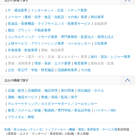
ほかの業種で探す
IT・通信業界
インターネット・広告・メディア業界
メーカー（素材・化学・食品・化粧品・その他）業界
商社業界
医薬品・医療機器・ライフサイエンス・医療系サービス
金融業界
建設・プラント・不動産業界
コンサルティング・リサーチ業界・専門事務所・監査法人・税理士法人
人材サービス・アウトソーシング業界・コールセンター
小売業界
外食産業・飲食業界
運輸・物流業界
エネルギー（電力・ガス・石油・新エネルギー）業界
旅行・宿泊・レジャー業界
警備・清掃業界
理容・美容・エステ業界
教育業界
農林水産・鉱業
公社・官公庁・学校・研究施設
冠婚葬祭業界
その他
ほかの職種で探す
店舗・販売
店舗開発・施設管理
旅行関連
宿泊施設・ホテル
運輸・物流サービス
警備／清掃／監視／保守
テレマーケティング／カスタマーサポート／コールセンター
教育／スクール／研修／塾講師／専門学校／英会話学校
バイヤー／MD
ブライダル・葬祭
転職・求人doda（デューダ）トップ
メーカー（機械・電気）業界
販売・サービス職
美容関連
（理美容・エステ・マッサージ・美容部員）の転職・求人情報