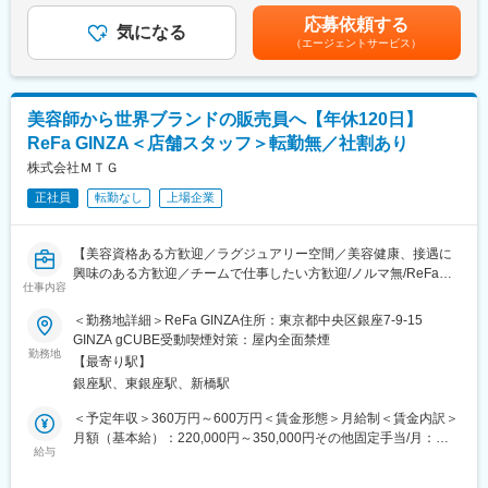
としてローンチいたしました。
社1年後、2回目以降は1月と7月）■その他固定手当：エリア手当※
応募依頼する
ReDは、血行に着目し、毎日を健やかにサポートする24時間リカ
気になる
社内規定に準ずる：管理監督者手当、役割給、家族手当、単身赴
（エージェントサービス）
バリーウェアです。極微細に粉砕した8種の天然鉱石を独自に配合
任手当、資格手当賃金はあくまでも目安の金額であり、選考を通
し、繊維に練り込むことで、厚さ1mm以下の薄さでありながら、
じて上下する可能性があります。月給(月額)は固定手当を含めた表
一般医療機器（家庭用遠赤外線血行促進用衣）としての機能を実
記です。
現しました。
美容師から世界ブランドの販売員へ【年休120日】
また、豊富なエビデンスに基づいた効果検証を重ねた商品開発に
ReFa GINZA＜店舗スタッフ＞転勤無／社割あり
加え、多数の優良ブランドとのコラボレーション実績により高い
認知度を獲得している点も、本ブランドの大きな強みです。
株式会社ＭＴＧ
正社員
転勤なし
上場企業
■業務内容
（1）店頭での接客・販売業務（お客様対応、商品説明、フィッテ
ィングサポート など）
【美容資格ある方歓迎／ラグジュアリー空間／美容健康、接遇に
（2）店舗状況の分析に基づいた売上拡大施策の立案・実行■店舗
興味のある方歓迎／チームで仕事したい方歓迎/ノルマ無/ReFaの
運営方針・戦略の策定
仕事内容
世界観は日本（銀座）から世界に発信】
（3）売上・コストなどの予実管理
＜勤務地詳細＞ReFa GINZA住所：東京都中央区銀座7-9-15
（4）店舗スタッフの教育・育成、マネジメント
■業務概要
GINZA gCUBE受動喫煙対策：屋内全面禁煙
2025年11月にオープンをした『ReFa GINZA』の創業メンバーと
勤務地
＜業務のポイント＞
【最寄り駅】
して販売スタッフをお任せします。
・立ち上げ期のため、少数精鋭のチームで裁量を持って働くこと
銀座駅、東銀座駅、新橋駅
ReFa GINZAは、VITALBEAUTY（生命美）をコンセプトに、銀座
が可能。
店限定の新商品やサービスも展開しています。
＜予定年収＞360万円～600万円＜賃金形態＞月給制＜賃金内訳＞
・店舗運営の仕組みづくりに１から関わることで、自分の意見や
設計は世界的デザイナーである『グエナエル・二コラ』氏を起用
月額（基本給）：220,000円～350,000円その他固定手当/月：
アイデアが店舗運営に反映され、目に見えて形になっていく楽し
し、ラグジュアリーかつ解放感あふれる唯一無二の空間になって
給与
20,000円＜月給＞240,000円～370,000円＜昇給有無＞有＜残業手
さがあります。
おります。
当＞有＜給与補足＞※経験や能力などを考慮し、当社規定により決