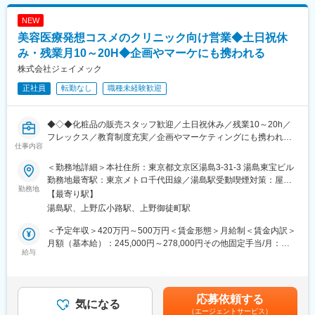
NEW
美容医療発想コスメのクリニック向け営業◆土日祝休
み・残業月10～20H◆企画やマーケにも携われる
株式会社ジェイメック
正社員
転勤なし
職種未経験歓迎
◆◇◆化粧品の販売スタッフ歓迎／土日祝休み／残業10～20h／
フレックス／教育制度充実／企画やマーケティングにも携われる
仕事内容
◆◇◆
＜勤務地詳細＞本社住所：東京都文京区湯島3-31-3 湯島東宝ビル
＼こんな想いをお持ちの化粧品販売員にオススメ！／
勤務地最寄駅：東京メトロ千代田線／湯島駅受動喫煙対策：屋内
・将来的な年収やキャリアパスに不安を感じている
勤務地
喫煙可能場所あり変更の範囲：会社の定める事業所（リモートワ
【最寄り駅】
・企画やマーケティングといった分野に興味がある
ーク含む）
湯島駅、上野広小路駅、上野御徒町駅
・より専門性の高い分野でスキルを磨きたい方
・土日祝休みの環境でワークライフバランスを整えながら働きた
＜予定年収＞420万円～500万円＜賃金形態＞月給制＜賃金内訳＞
い
月額（基本給）：245,000円～278,000円その他固定手当/月：
給与
15,000円固定残業手当/月：40,000円～50,000円（固定残業時間
◆概要：
20時間0分/月）超過した時間外労働の残業手当は追加支給＜月給
美容医療業界にて高い知名度を誇る同社にて、自社ブランドコス
＞300,000円～343,000円（一律手当を含む）＜昇給有無＞有＜残
メ製品「プラスリストア」の営業をお任せいたします。レーザー
業手当＞有＜給与補足＞※ご経験やスキル、社会人経験年数等を考
応募依頼する
や光治療中のデリケートな肌でもご使用いただける成分を配合し
気になる
慮し決定いたします。■昇給：年1回■賞与：年2回（業績に応じて
（エージェントサービス）
たローションや美白クリーム、治療痕を保護するコンシーラーな