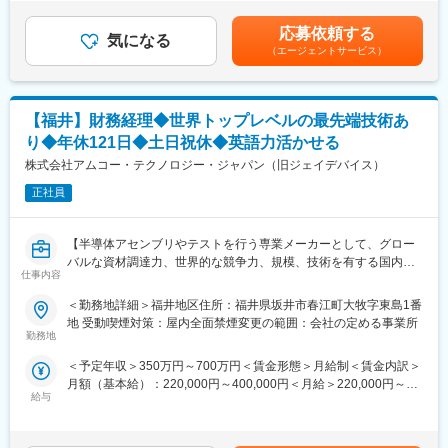
円（一律手当を含む）＜昇給有無＞有＜残業手当＞有＜給与補足
ト層
【業務内容】
＞※給与詳細は、年齢・スキルを考慮し決定します。■昇給：年1
・他職能：生産技術／品質管理／製造革新部門 等
応募依頼する
同社のフィールドエンジニアとして主力製品である「全自動調剤
気になる
回■賞与：年2回年収420万円／30歳 経験5年年収500万円／32歳
（エージェントサービス）
分包機」や「リアルタイム薬品管理装置」といった調剤IoT機器の
経験7年賃金はあくまでも目安の金額であり、選考を通じて上下す
変更の範囲：会社の定める業務
メンテナンスを行います。
る可能性があります。月給(月額)は固定手当を含めた表記です。
【業務詳細】
【福井】財務経理◆世界トップレベルの最先端技術あ
（1）メンテナンス契約を締結していただいているお客様に定期的
り◆年休121日◆土日祝休◆英語力活かせる
に伺って機械の状態を確認調整する業務
（2）メンテナンス契約の有無に関わらず全ての機械トラブルに対
株式会社アムコー・テクノロジー・ジャパン（旧ジェイデバイス）
する緊急対応
正社員
（3）新しい機械を導入する際の導入設置作業
（4）メンテナンスに関する書類作成（保守契約更新、修理履歴・
機器状態報告書など）
【半導体アセンブリやテストを行う専業メーカーとして、グロー
バルな資材調達力、世界的な競争力、規模、技術を有する国内最
【ポジションの魅力】
仕事内容
大級の企業です。】
・長期間の研修を用意しているため職種未経験＆技術的な知識が
＜勤務地詳細＞福井地区住所：福井県坂井市春江町大牧字東島1番
全く無い方でも立ち上りが可能となっております。
■業務内容：
地 受動喫煙対策：屋内全面禁煙変更の範囲：会社の定める事業所
・業界トップクラスのIoT製品や医療システムに触れる事が可能で
財務部門の全体的な業務を担当頂いたのち、将来的には次なる財
勤務地
す。また、製品知識だけでなくメンテナンススキルも習得可能な
務・税務部のマネジメント層として活躍頂きます。
ため市場価値向上が可能です。
＜予定年収＞350万円～700万円＜賃金形態＞月給制＜賃金内訳＞
・正社員登用は前提の採用です。就業態度に問題がなければ原則
月額（基本給）：220,000円～400,000円＜月給＞220,000円～
＜具体的には…＞
登用となり、業界トップクラスシェアを誇る優良企業の正社員と
給与
400,000円＜昇給有無＞有＜残業手当＞有＜給与補足＞※給与は経
・月次決算（SAPシステムによる仕訳処理対応、集計作業、マス
して安定就業が可能です。（登用率98%、試験ノルマなし）
験・スキルに応じて、同社規定により決定します。■昇給：年1回
タ整備・管理）
（４月）■賞与：年2回（3月・9月）賃金はあくまでも目安の金額
・原価分析