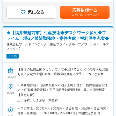
【主な業務内容】
管理職のみ）賃金はあくまでも目安の金額であり、選考を通じて
品が多数あります。寡占市場だからこそ、競合製品を使っている
・電力会社、重電メーカー、EPCメーカー等既存顧客への法人営
上下する可能性があります。月給(月額)は固定手当を含めた表記で
顧客からいかにシェアを獲得するか試行錯誤する面白さがありま
応募依頼する
業
気になる
す。
す。
（エージェントサービス）
・新市場開拓
・マーケティング PR業務
変更の範囲：会社の定める業務
【顧客】電力会社または重電メーカー
★【福井県越前市】生産技術◆デスクワーク多め◆プ
関西電力、北陸電力、三菱重工業 等
ライム上場G／希望勤務地・案件考慮／福利厚生充実◆
【魅力】
株式会社ワールドインテック【東証プライムグループ／ワールドホールデ
当社はプライム上場企業として安定した経営基盤を有し、国内で
ィングス】
も高いシェアを誇るインフラ関連企業です。
正社員
社会を支える重要な役割を担っており、社会貢献性の高い事業に
携わることができます。
地域に根差した働き方が可能で、腰を据えて長期的にキャリアを
【最後の転職活動をしたい方／若手だけでなく50代の方入社実績
築いていただけます（将来的に幹部候補として本社勤務の可能性
あり／安定の上場G企業／退職金制度有／大手メーカーと多数取
あり）。
仕事内容
引あり／技術者を大事にする社風です】
また当社は専門性が高い製品を提供するため技術者のサポートを
＜勤務地詳細＞【福井県越前市池ノ上町】住所：福井県越前市池
得ながら営業活動を行っており、チームで協力しながら営業する
◆業務内容
ノ上町 勤務地最寄駅：王子保駅受動喫煙対策：屋内全面禁煙変更
スタイルです。
以下の業務に従事して頂きます。
勤務地
の範囲：会社の定める事業所
顧客は国内の電力会社や有数のプラントメーカーが中心で、営業
【最寄り駅】
・測定器具の手配業務
として高度な交渉力や課題解決力を磨くことができるとともに、
王子保駅、しきぶ駅、武生駅
（1）依頼者との内容すり合わせ
顧客の大きなプロジェクトに携わることができるのも醍醐味の一
（2）依頼内容を基に仕様書作成
＜予定年収＞350万円～800万円＜賃金形態＞月給制＜賃金内訳＞
つです。
（3）ゲージメーカーと仕様書を基に調整して測定器具を手配する
月額（基本給）：197,000円～297,000円その他固定手当/月：
既存事業の強化に加え、新規開拓プロジェクトにも積極的に取り
・測定器具のデータベース登録