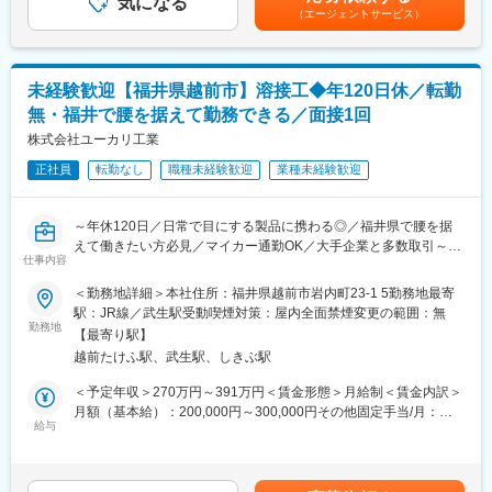
の発展に尽力してまいりました。
気になる
月給44万円＋残業代＋賞与）別途各種手当年収約740万円（30歳
（エージェントサービス）
・重要項目として位置付ける「人材育成」を強みに、その変化に
／月給37万円＋残業代＋賞与）別途各種手当年収約620万円（25
■仕事の進め方
柔軟に対応し、適材適所で「人」が活躍できる場を創出すること
歳／月給32万円＋残業代＋賞与）別途各種手当賃金はあくまでも
開発部門であり、商品企画（京都）や商品設計、品質保証、製造
で、人々の夢を叶え、その潜在能力を開花させ、よりハイレベル
目安の金額であり、選考を通じて上下する可能性があります。月
部門（鯖江）等幅広く関係者と日常的に連携を取って進めていま
な成果を生み出し、お客様の発展に寄与してまいります。
給(月額)は固定手当を含めた表記です。
未経験歓迎【福井県越前市】溶接工◆年120日休／転勤
す。
無・福井で腰を据えて勤務できる／面接1回
外観検査装置などはこの部門で機器選定し、評価、条件だし等も
変更の範囲：会社の定める業務
行います。
株式会社ユーカリ工業
特に担当しているのは、翌年～3年後の新商品となります。
正社員
転勤なし
職種未経験歓迎
業種未経験歓迎
★使用ツール…3D CAD
～年休120日／日常で目にする製品に携わる◎／福井県で腰を据
■働き方特徴
えて働きたい方必見／マイカー通勤OK／大手企業と多数取引～
・技術打ち合わせで、設備設計部門/仕入先等への出張あり（数回/
仕事内容
年）
■業務内容：
＜勤務地詳細＞本社住所：福井県越前市岩内町23-1 5勤務地最寄
・残業 月平均25時間程度
当社にて溶接工として下記業務をお任せいたします。
駅：JR線／武生駅受動喫煙対策：屋内全面禁煙変更の範囲：無
※自社工場内での、溶接・鋼材加工作業
勤務地
■この仕事の面白さ・魅力
【最寄り駅】
※鋼材（鉄・ステンレス・アルミ）の溶接作業全般
・ムラタのコネクタ商品群や最先端商品の開発に関わることがで
越前たけふ駅、武生駅、しきぶ駅
※TIG溶接／半自動溶接
き、電子機器の進歩、社会の発展に貢献できる。
＜予定年収＞270万円～391万円＜賃金形態＞月給制＜賃金内訳＞
・組立工程のうち検査＋梱包の工程を主としながら、商品開発初
＼こんな方におススメ／
月額（基本給）：200,000円～300,000円その他固定手当/月：
期から商品設計と協働。ライン全体をスルーで見て、モノづくり
・福井県で腰を据えて働きたい方
給与
1,000円＜月給＞201,000円～301,000円＜昇給有無＞有＜残業手
視点での商品構造や工法を提案。商品の差異化に寄与できる。
・ものづくりが好きな人
当＞有＜給与補足＞■昇給：1月あたり1,000円～30,000円（前年
・ムラタ独自の生産技術に触れることができ、また自ら考案した
・リーダーを目指したい方
度実績）■賞与：年2回※計1.00ヶ月分（前年度実績）■その他固
アイデアを技術開発や設備設計を通じて具現化でき、成長とやり
・未経験者歓迎！未経験者の方でも丁寧に指導いたします。
定：作業服手当賃金はあくまでも目安の金額であり、選考を通じ