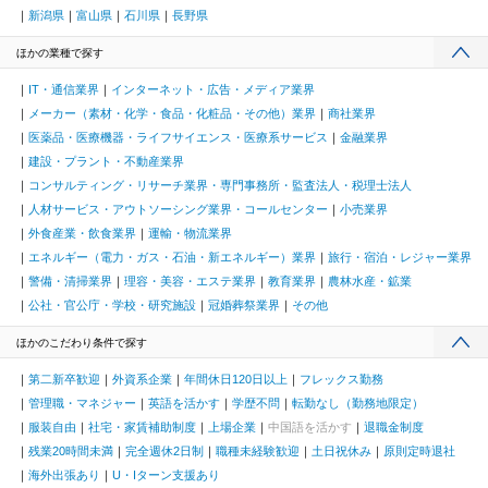
新潟県
富山県
石川県
長野県
ほかの業種で探す
IT・通信業界
インターネット・広告・メディア業界
メーカー（素材・化学・食品・化粧品・その他）業界
商社業界
医薬品・医療機器・ライフサイエンス・医療系サービス
金融業界
建設・プラント・不動産業界
コンサルティング・リサーチ業界・専門事務所・監査法人・税理士法人
人材サービス・アウトソーシング業界・コールセンター
小売業界
外食産業・飲食業界
運輸・物流業界
エネルギー（電力・ガス・石油・新エネルギー）業界
旅行・宿泊・レジャー業界
警備・清掃業界
理容・美容・エステ業界
教育業界
農林水産・鉱業
公社・官公庁・学校・研究施設
冠婚葬祭業界
その他
ほかのこだわり条件で探す
第二新卒歓迎
外資系企業
年間休日120日以上
フレックス勤務
管理職・マネジャー
英語を活かす
学歴不問
転勤なし（勤務地限定）
服装自由
社宅・家賃補助制度
上場企業
中国語を活かす
退職金制度
残業20時間未満
完全週休2日制
職種未経験歓迎
土日祝休み
原則定時退社
海外出張あり
U・Iターン支援あり