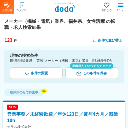
会員登録
ログイン
気になる
メニュー
メーカー（機械・電気）業界、福井県、女性活躍
の転
職・求人検索結果
123
条件で並び替え
件
現在の検索条件
[勤務地]福井県 [業種]メーカー（機械・電気）業界 [詳細条件](会社・職場の環境)女性活躍
新着求人をいつでもチェック
条件の変更
この条件を保存
福井県
のみで募集中
NEW
営業事務／未経験歓迎／年休123日／賞与4カ月／残業
10h
テラル株式会社