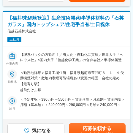
ー固定給月額40万円＋残業＋賞与賃金はあくまでも目安の金額で
・試作品・不具合品のCAE解析
あり、選考を通じて上下する可能性があります。月給(月額)は固定
手当を含めた表記です。
■使用ツール
【福井/未経験歓迎】生産技術開発/半導体材料の「石英
・3D-CAD
・Excel
ガラス」国内トップシェア/住宅手当有/土日祝休
・PowerPoint
信越石英株式会社
・ノギス
正社員
■魅力
・職場は山間部に位置しており、通勤には自動車の利用が便利な
【理系バックの方歓迎！／省人化・自動化に貢献／世界大手「ヘ
環境です。
レウス社」×国内大手「信越化学工業」の合弁会社／半導体製造に
・自動車をお持ちでない場合は、当社契約のリース車を貸与する
仕事内容
必須な「石英ガラス」の国内トップクラスメーカー／年休122日
ことも可能です。
（土日祝）／毎年増収増益】
・入社後6か月程度までは残業時間は月20～30時間程度を想定し
＜勤務地詳細＞福井工場住所：福井県越前市萱谷町３－１－４ 受
ています。1年程度で独り立ちし業務の幅が広がることで、残業時
動喫煙対策：敷地内喫煙可能場所あり変更の範囲：会社の定める
■業務概要
間が月40時間程度となる場合があります。
勤務地
事業所
【最寄り駅】
当社の福井工場にて、石英ガラス加工品の開発業務担当者として
・モビリティやエネルギーなど幅広いビジネスを展開する自動車
越前たけふ駅
下記業務をご担当いただきます。福井工場では、現在省人化・自
部品グループの一員として、自動車のパワートレイン事業を担う
動化に取り組んでおり、ご入社いただく方にはそのための技術開
企業です。
＜予定年収＞390万円～550万円＜賃金形態＞月給制＜賃金内訳＞
発に携わっていただきます。
・塑性加工、熱処理、接合という3つのコア技術を有しており、業
月額（基本給）：240,000円～290,000円＜月給＞240,000円～
務を通じてそれぞれの専門知識を習得することができます。
給与
290,000円＜昇給有無＞有＜残業手当＞有＜給与補足＞※上記は年
■具体的な業務
齢／資格／経験に応じて変動いたします。※残業代は全額支給いた
・石英ガラス加工品の製造におけるプロセス開発
■当社のキャリアプラン
します。■賞与：年2回（平均4か月）■昇給：年1回賃金はあくま
・設備の検討と導入
1）初期研修：導入研修
でも目安の金額であり、選考を通じて上下する可能性がありま
応募依頼する
・特許関連業務 等
就業規則や評価制度の説明など
気になる
す。月給(月額)は固定手当を含めた表記です。