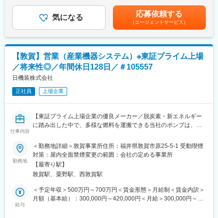
円（一律手当を含む）＜昇給有無＞有＜残業手当＞有＜給与補足
転職にあたり引っ越しを要する場合、通勤1.5時間以上の場所にお
るため、社内でのデスクワークが6割、お客様先での業務が4割ほ
＞※給与詳細は、年齢・スキルを考慮し決定します。■昇給：年1
住まいの場合、現職で社宅や寮にお住まいの場合、いずれかに当
応募依頼する
どとなります。また、外部のITベンダーとの打ち合わせ等もある
気になる
回■賞与：年2回賃金はあくまでも目安の金額であり、選考を通じ
てはまれば社宅貸与もしくは住宅費補助制度の対象です。その場
（エージェントサービス）
ため、関係者が多いのも当職種の特徴の一つとなります。
て上下する可能性があります。月給(月額)は固定手当を含めた表記
合引っ越し手当についても当社にて負担します。
最初は一つの製品を担当いただきシステムと製品専門性を高めて
です。
頂きますが、経験に応じて他のシステムや対応範囲を広げて頂き
ます。
【敦賀】営業（産業機器システム）※東証プライム上場
／将来性◎／年間休日128日／＃105557
【ポジションの魅力】
・長期間の研修を用意しているため職種未経験＆技術的な知識が
日機装株式会社
全く無い方でも立ち上りが可能となっております。
正社員
上場企業
・業界トップクラスの調剤システムやIoT製品を扱っており、業務
を通して最新の技術に触れることが可能です。
・正社員登用は前提の採用です。就業態度に問題がなければ原則
【東証プライム上場企業の優良メーカー／脱炭素・新エネルギー
登用となり、業界トップクラスシェアを誇る優良企業の正社員と
に踏み出した中で、多様な燃料を運搬できる当社のポンプは、時
して安定就業が可能です。（登用率98%、試験ノルマなし）
仕事内容
代に沿ったアプローチができるため、ニーズ拡大しており、将来
性抜群です】
＜勤務地詳細＞敦賀事業所住所：福井県敦賀市原25-5-1 受動喫煙
【同社の魅力】
対策：屋内全面禁煙変更の範囲：会社の定める事業所
◆医療業界に貢献：
当社インダストリアル事業本部でシステム製品（発電所向けシス
勤務地
最新のIoT技術に注力しており、これまで人の手でアナログに行わ
【最寄り駅】
テム等）の営業活動をお任せします。
れていた薬剤管理を、全自動で管理、調整、計測、分包まで対応
敦賀駅、粟野駅、西敦賀駅
可能にしました。当社の製品やシステムが、24時間止めてはなら
【背景】
＜予定年収＞500万円～700万円＜賃金形態＞月給制＜賃金内訳＞
ない医療現場の安心安全や、医療従事者の負担軽減に大きく貢献
営業組織強化を図り、活況な業界の受注量増加に対応するための
月額（基本給）：300,000円～420,000円＜月給＞300,000円～
しています。
採用となります。
給与
420,000円＜昇給有無＞有＜残業手当＞有＜給与補足＞※給与詳細
◆高いシェアを持つ製品：
は経験・能力・前職給与等を踏まえて決定■定期昇給：年1回（非
調剤というニッチな分野で、業界トップクラスのシェアを誇る製