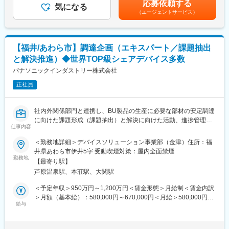
がいが得られる。
応募依頼する
・一品一様のモノづくりに興味がある方
気になる
て上下する可能性があります。月給(月額)は固定手当を含めた表記
・自ら開発した技術、企画した設備の量産化まで関わることがで
（エージェントサービス）
お客さまからのさまざまな要望に応え、オーダーメイドで製品を
です。
き、多くの関係者と共に達成感を味わえる。
製作しています。一日として同じ作業がなく、顧客からの難しい
リクエストに応え、「やっぱりユーカリさんに任せて良かった」
■出向先について：
という声を聞けたとき、やりがいを感じられます。
村田製作所G傘下にてコネクタ等の電子部品の生産および精密機
【福井/あわら市】調達企画（エキスパート／課題抽出
械加工／めっき技術等の開発を担う「株式会社鯖江村田製作所」
と解決推進）◆世界TOP級シェアデバイス多数
■はたらく環境：
への在籍出向となります。
一人一台扇風機と暖房器具を設置可能です。
パナソニックインダストリー株式会社
勤務地…福井県鯖江市御幸町1丁目2－82
夏の熱中症対策には扇風機付きの作業服を社長から支給していま
正社員
す。
※2023年度から、年間休日が125日に増えました！
変更の範囲：会社の定める業務
社内外関係部門と連携し、BU製品の生産に必要な部材の安定調達
■将来的なキャリアパス：
に向けた課題形成（課題抽出）と解決に向けた活動、進捗管理を
まずは、製造部門で経験を積んでいただきますが、ご希望に応じ
仕事内容
行うことで課長を補佐する。
て営業など別の部署にキャリアチェンジすることも可能です。
・調達部門のシニアエキスパートとして、BUの部材調達における
＜勤務地詳細＞デバイスソリューション事業部（金津）住所：福
実際に、未経験から製造で入社して営業課長になっている社員も
経営貢献度の高いテーマ/課題を設定し、その解決に向けた活動を
井県あわら市伊井5字 受動喫煙対策：屋内全面禁煙
います。
行う。
勤務地
【最寄り駅】
・BUの生産活動の最適化並びに収支最大化に向けて、社内外関係
■当社について：
芦原温泉駅、本荘駅、大関駅
者とのコンフリクト解消並びにBCP/BCM構築に取り組む。
当社は昭和58年の創業以来、板金業を市場の基本とし、時代の変
・各種法令やCSR遵守に向けた指導並びに啓蒙を行うとともに、
＜予定年収＞950万円～1,200万円＜賃金形態＞月給制＜賃金内訳
化に対応しながら様々なステンレス・アルミ加工製品の開発・生
率先垂範する。
＞月額（基本給）：580,000円～670,000円＜月給＞580,000円～
産を行い業務の拡充を進めてきました。技術開発が日々進んでい
・人財の育成を行うとともに、人財のパフォーマンス最大化に向
給与
670,000円＜昇給有無＞有＜残業手当＞有＜給与補足＞※上記予定
る中、私たちに求められているものも複雑多様化してきておりま
けた職場風土（EOS）改善を行う。
年収は想定年収範囲ですが、実際の給与提示は年齢・前職・経験
すが、当社は高い加工技術に誇りと自信を持っており、常に「挑
を考慮の上、当社規程に準じ決定します。賃金はあくまでも目安
戦」する気持ちを持って、日々仕事に取り組んでおります。