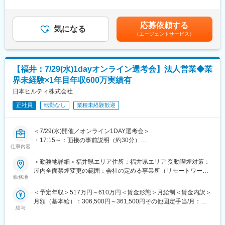
＞有＜残業手当＞無＜給与補足＞※達成率81％からインセンティ
└業界を固定することでより専門性の高いご提案を目指していま
ブ支給有り※達成率によっては、初年度から年収600万円以上も可
す
能です。■昇給有り■四半期営業報奨金■賞与年１回■入社後のイン
・提案商材：建設用留付工程に使用される製品（レーザー探査
応募依頼する
気になる
センティブ保証制度あり■モデル年収（固定給8割）：・700万円
機、ドリル、切削、留付製品等ワンストップで提案が可能です）
（エージェントサービス）
／4年目・800万円／営業課長／4年目賃金はあくまでも目安の金
／工具管理システム等
額であり、選考を通じて上下する可能性があります。月給(月額)は
・働き方：直行直帰型／社用車支給有
固定手当を含めた表記です。
■当社の強み：
【福井：7/29(水)1dayオンライン選考会】法人営業◆業
・製品開発への多額の投資：
売り上げの6％を研究開発に投資しており、毎年平均60製品の新
界未経験×1年目年収600万実績有
製品をリリースしています。また、特許出願企業のトップ100に
日本ヒルティ株式会社
も入っており、製品力が高い点が強みです。
■明確な評価制度／キャリアアップ：
正社員
転勤なし
業種未経験歓迎
まずはAM1という役職からスタートし、AM2→3→4→課長の順番
で昇給できます。また、営業全体7～8割が目標達成しています。
＜7/29(水)開催／オンライン1DAY選考会＞
そのほか多様なキャリアパスを用意しております。
・17:15～：面接の事前説明（約30分）
■充実したインセンティブ制度：
仕事内容
・18:00～：面接（合格の場合最終面接まで実施予定）
オファー年収は517万円を想定しておりますが、過去実績に基づ
※面接URLをご案内します
くミニマム金額となります。AM1役職の役職者の半数以上は年収
＜勤務地詳細＞福井県エリア住所：福井県エリア 受動喫煙対策：
※後日最終面接実施の可能性もあります
600万以上となり、上位10％は800万円以上稼ぐ営業もおります。
屋内全面禁煙変更の範囲：会社の定める事業所（リモートワーク
※選考会に参加できない場合、通常選考も可能です
※つまりご自身のスキル次第で入社1年目から高年収を稼ぐことが
勤務地
含む）
■業務内容：
可能です！
＜予定年収＞517万円～610万円＜賃金形態＞月給制＜賃金内訳＞
世界的なシェアを誇るヒルティ製品の営業をお任せします。
■企業文化：
月額（基本給）：306,500円～361,500円その他固定手当/月：
■業務詳細：
企業文化として特にチームワークを重んじており、チームキャン
給与
39,000円～46,000円＜月給＞345,500円～407,500円＜昇給有無
・担当業界：建築土木／電気機械設備／鉄鋼※いずれか
プや社員が集まるキックオフミーティング等も開催しておりま
＞有＜残業手当＞無＜給与補足＞※達成率81％からインセンティ
└業界を固定することでより専門性の高いご提案を目指していま
す。チームは約10名程（マネジャー1名、メンバー7～9名）で構