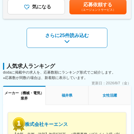
【同社の魅力】
であり、選考を通じて上下する可能性があります。月給(月額)は固
・棚卸資産管理（残高計算・実地棚卸立会い）
応募依頼する
◆医療業界に貢献：
気になる
定手当を含めた表記です。
・経費管理
（エージェントサービス）
最新のIoT技術に注力しており、これまで人の手でアナログに行わ
・各監査対応
れていた薬剤管理を、全自動で管理、調整、計測、分包まで対応
・関係部門サポート
可能にしました。当社の製品やシステムが、24時間止めてはなら
・チーム内での業務効率の改善提案・実行
ない医療現場の安心安全や、医療従事者の負担軽減に大きく貢献
しています。
さらに25件読み込む
■組織構成：
◆高いシェアを持つ製品：
＜部門全体＞財務統括
調剤というニッチな分野で、業界トップクラスのシェアを誇る製
・在籍人員：26名 (うち派遣2名)
品が多数あります。寡占市場だからこそ、競合製品を使っている
・内訳（拠点ごとの人数）： 東京(8名)、熊本(10名)、臼杵(4
顧客からいかにシェアを獲得するか試行錯誤する面白さがありま
名)、福井(2名)、函館(2名)
す。
＜所属＞経理部
人気求人ランキング
・在籍人員：9名
変更の範囲：会社の定める業務
dodaに掲載中の求人を、応募数順にランキング形式でご紹介します。
・内訳：熊本(4名)、福井(2名)、函館(2名)、東京 (1名)
※応募数が同数の場合は、新着順に表示しています。
管理職：1名
更新日：
2026/8/7（金）
その他：男性 6名、女性 3名
平均年齢： 50才位
メーカー（機械・電気）
福井県
女性活躍
業界
■資格取得奨励金制度：
資格取得支援制度が設けられており、簿記検定1級・2級、税理
士、公認会計士などの資格取得への支援体制が確立されておりま
す。支援内容として、同社規程に基づき取得奨励金を支給してい
ます。支給額は資格により、最大で15万円となります。また、英
株式会社キーエンス
語スキルに関しては、TOEICスコア奨励金制度が設けられてお
り、取得スコアに応じて最大15万円が支給されます。