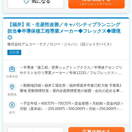
気になる
センティブ保証制度あり■モデル年収（固定給8割）：・700万円
機、ドリル、切削、留付製品等ワンストップで提案が可能です）
ームでのコミュニケーションは活発です。
（エージェントサービス）
／4年目・800万円／営業課長／4年目賃金はあくまでも目安の金
／工具管理システム等
額であり、選考を通じて上下する可能性があります。月給(月額)は
・働き方：直行直帰型／社用車支給有
固定手当を含めた表記です。
■当社の強み：
変更の範囲：会社の定める業務
【福井】IE・生産性改善／キャパシティプランニング
・製品開発への多額の投資：
売り上げの6％を研究開発に投資しており、毎年平均60製品の新
担当◆半導体後工程専業メーカー◆フレックス◆環境
製品をリリースしています。また、特許出願企業のトップ100に
◎
も入っており、製品力が高い点が強みです。
株式会社アムコー・テクノロジー・ジャパン（旧ジェイデバイス）
■明確な評価制度／キャリアアップ：
まずはAM1という役職からスタートし、AM2→3→4→課長の順番
正社員
で昇給できます。また、営業全体7～8割が目標達成しています。
そのほか多様なキャリアパスを用意しております。
■充実したインセンティブ制度：
～半導体「後工程」世界シェアトップクラス／半導体アセンブリ
オファー年収は517万円を想定しておりますが、過去実績に基づ
やテストを行う専業メーカー／年休122日／フルフレックス～
仕事内容
くミニマム金額となります。AM1役職の役職者の半数以上は年収
600万以上となり、上位10％は800万円以上稼ぐ営業もおります。
■業務概要
＜勤務地詳細＞福井工場住所：福井県坂井市春江町大牧 字東島1
※つまりご自身のスキル次第で入社1年目から高年収を稼ぐことが
Capacity Planning課にて、IE（インダストリアルエンジニアリン
番地 受動喫煙対策：屋内全面禁煙変更の範囲：会社の定める事業
可能です！
グ）の視点から、製造リソースの最適化・生産能力管理・工程改
勤務地
所
■企業文化：
善・生産性向上などを推進していただくポジションです。
＜予定年収＞400万円～700万円＜賃金形態＞月給制＜賃金内訳＞
企業文化として特にチームワークを重んじており、チームキャン
製造現場・関係部門と連携しながら、データに基づく改善活動を
月額（基本給）：250,000円～500,000円＜月給＞250,000円～
プや社員が集まるキックオフミーティング等も開催しておりま
進めていただきます。
給与
500,000円＜昇給有無＞有＜残業手当＞有＜給与補足＞■昇給：年
す。チームは約10名程（マネジャー1名、メンバー7～9名）で構
1回（4月）■賞与：年2回（3月、9月）賃金はあくまでも目安の金
成されています。※直行直帰型ですが孤独感はなく、週に数回チー
■業務詳細
額であり、選考を通じて上下する可能性があります。月給(月額)は
ムで製品情報や成功事例の共有、新人社員のサポートを実施しチ
<生産能力管理>
固定手当を含めた表記です。
ームでのコミュニケーションは活発です。
・製造ラインの生産能力（キャパシティ）の把握と計画