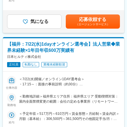
給与
250,000円＜昇給有無＞有＜残業手当＞有＜給与補足＞■昇給：年
（1）入社後は初期研修：導入研修、モノづくり研修
1回（2月）■賞与：年2回（7月・12月） 2025年度実績3.00ヶ月
就業規則や評価制度の説明は勿論、働く上で必要なビジネスマナ
分賃金はあくまでも目安の金額であり、選考を通じて上下する可
ーも学ぶことができます。
能性があります。月給(月額)は固定手当を含めた表記です。
（2）配属先での就業スタート（配属先での研修有）
応募依頼する
気になる
（3）入社3年目～キャリアUP支援制度
（エージェントサービス）
※面談を行い、ご本人の強みを更に強化し弱みを補うための技術研
修を受講していただきます。ベテラン技術者の指導やe-learningも
充実しています。
【福井：7/22(水)1dayオンライン選考会】法人営業◆業
ご希望を最大限加味してキャリアUPのサポートをいたします。
その際、ニーズやポジションに合わせて業務内容や勤務地の相
界未経験×1年目年収600万実績有
談、給料UPも叶います！
日本ヒルティ株式会社
■当社の魅力：
正社員
転勤なし
業種未経験歓迎
・「FOR Alliance System」という、担当営業、クライアントリー
ダー、シニアエキスパートの3者によるサポート体制があります。
＜7/22(水)開催／オンライン1DAY選考会＞
・ワールドインテックのワークスタイルは、あなたのキャリア形
・17:15～：面接の事前説明（約30分）
成をともに考え、自分にあった分野・勤務地で働けるというワー
仕事内容
・18:00～：面接（合格の場合最終面接まで実施予定）
クスタイルです。
※面接URLをご案内します
・実務に必要なスキルを身に付けることができる教育研修制度が
＜勤務地詳細＞福井県エリア住所：福井県エリア 受動喫煙対策：
※後日最終面接実施の可能性もあります
あり、様々な技術を身につけることができます。
屋内全面禁煙変更の範囲：会社の定める事業所（リモートワーク
※選考会に参加できない場合、通常選考も可能です
・現在のスキルを伸ばしたい方・新しいスキルを身につけたい
勤務地
含む）
■業務内容：
方、エンジニアから管理職を目指す方、様々な方が活躍できるフ
＜予定年収＞517万円～610万円＜賃金形態＞月給制＜賃金内訳＞
世界的なシェアを誇るヒルティ製品の営業をお任せします。
ィールドを用意しています。
月額（基本給）：306,500円～361,500円その他固定手当/月：
■業務詳細：
給与
39,000円～46,000円＜月給＞345,500円～407,500円＜昇給有無
・担当業界：建築土木／電気機械設備／鉄鋼※いずれか
変更の範囲：会社の定める業務