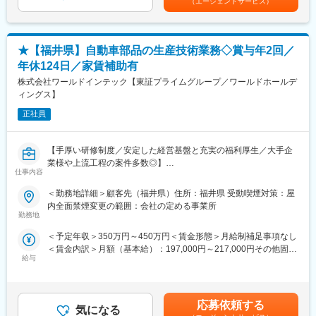
（エージェントサービス）
当工場では、品質・生産コストの改善、新規製品の量産化を目指
2）配属先での就業スタート
しており、省人化・自動化に向けた技術開発を担っていただきま
す。
3）入社3年目～キャリアUP支援制度
★【福井県】自動車部品の生産技術業務◇賞与年2回／
※面談を行い、ご本人の強みをさらに強化し、弱みを補うための技
年休124日／家賃補助有
■入社後にお任せする業務について
術研修を受講いただきます。
入社後３ヶ月程度は、実際の製造現場にてOJT研修を行います。
株式会社ワールドインテック【東証プライムグループ／ワールドホールデ
ベテラン技術者の指導やe-learningも充実しています。
その後は技術開発者として、製造作業の自動化やロボット化、新
ィングス】
ご希望を最大限加味し、キャリアUPや給与UPのサポートをいた
規製品の生産性拡大や生産改善等によるコストダウン、既設機械
します。
正社員
の能力UP等の改造などに携わっていただきます。
■当社、仕事の魅力
■魅力ポイント
・「FOR Alliance System」という、担当営業、クライアントリー
【手厚い研修制度／安定した経営基盤と充実の福利厚生／大手企
・東証プライム上場 信越化学工業株式会社のグループ企業
ダー、シニアエキスパートの3者によるサポート体制があります。
業様や上流工程の案件多数◎】
・年間休日122日
・ワールドインテックのワークスタイルは、あなたのキャリア形
仕事内容
・日勤のみ
成をともに考え、自分に合った分野・勤務地で働けるワークスタ
■業務内容：
＜勤務地詳細＞顧客先（福井県）住所：福井県 受動喫煙対策：屋
・マイカー通勤OK
イルです。
自動車部品の生産技術
内全面禁煙変更の範囲：会社の定める事業所
・定年65歳
・実務に必要なスキルを身に付けることができる教育研修制度が
・新製品の工程設計
勤務地
あり、さまざまな技術を身に付けることができます。
・工程整備
■当社について
＜予定年収＞350万円～450万円＜賃金形態＞月給制補足事項なし
総売上高2兆円超の独大手グローバル企業「ヘレウス社」と、国内
＜賃金内訳＞月額（基本給）：197,000円～217,000円その他固定
■入社後の流れ：
NO.1化学メーカー「信越化学工業」の合弁会社である当社。
給与
変更の範囲：会社の定める業務
手当/月：10,000円～30,000円＜月給＞207,000円～247,000円＜
（1）入社後初期研修：導入研修（1日間）
半導体製造に欠かせない超高純度ガラスである「石英ガラス」の
昇給有無＞有＜残業手当＞有＜給与補足＞※年収は経験・能力を考
（2）現場配属
国内NO.1シェアを誇り、ヘレウス社から導入した光学用石英ガラ
慮の上、決定します。※その他固定手当：実務手当10,000～
（3）入社3年目～キャリアUP支援制度
ス製造技術と、信越グループの卓越した合成技術を活かし、世界
40,000円・昇給：年1回（2月）・賞与：年2回（7月・12月）
※面談を行い、ご本人の強みを更に強化し弱みを補うための技術研
応募依頼する
屈指の高純度･高品質の石英ガラスを製造しております。
気になる
※2025年度実績3.00ヶ月分賃金はあくまでも目安の金額であり、
修を受講していただきます。ベテラン技術者の指導やe-learningも