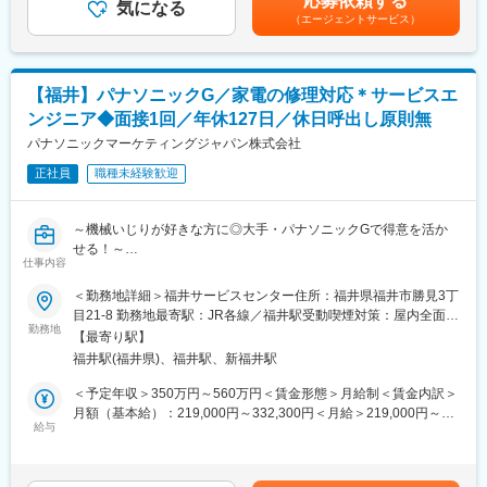
応募依頼する
気になる
・設備能力管理・稼働率確認・基準データ管理（SAP等）
（エージェントサービス）
・需要予測に基づく生産リソース（設備・スペース・人員）の計
変更の範囲：会社の定める業務
画
【福井】パナソニックG／家電の修理対応＊サービスエ
<工程改善・生産性向上>
・工程・ライン改善、非効率な作業手順やマニュアル作業の改善
ンジニア◆面接1回／年休127日／休日呼出し原則無
・データに基づく生産性分析と改善活動の推進
パナソニックマーケティングジャパン株式会社
・設備稼働率の改善・最適配置
正社員
職種未経験歓迎
<顧客ビジネスサポート>
・新規・増産・減産ビジネスのサポート計画立案
～機械いじりが好きな方に◎大手・パナソニックGで得意を活か
・収益性評価・必要投資の見極め
せる！～
・関係部門（製造・BU・Corp等）との調整・整合
仕事内容
★本求人のポイント
<設備投資・固定資産管理>
＜勤務地詳細＞福井サービスセンター住所：福井県福井市勝見3丁
・年休127日／緊急対応は当番制のため、休日の呼出し原則無で
・年間投資計画（予算・実績管理）
目21-8 勤務地最寄駅：JR各線／福井駅受動喫煙対策：屋内全面禁
働き方◎
・固定資産の管理・不要設備の転用・廃却対応
勤務地
煙変更の範囲：会社の定める事業所
【最寄り駅】
・大手Gらしく福利厚生、手当やキャリアパスが充実！
福井駅(福井県)、福井駅、新福井駅
・転居を伴う異動有無については自身で選択が可能◎
■ポジションの魅力
◎製造現場に近い立場で改善成果を実感できる
＜予定年収＞350万円～560万円＜賃金形態＞月給制＜賃金内訳＞
■業務内容：
◎IE未経験でも、製造業経験や工程改善経験を活かして活躍でき
月額（基本給）：219,000円～332,300円＜月給＞219,000円～
全国のお客様にパナソニック製品とサービスを届ける中核企業で
る
給与
332,300円＜昇給有無＞有＜残業手当＞有＜給与補足＞※上記予定
ある当社にて、パナソニック家電製品の出張修理をお任せしま
◎生産能力管理から設備投資計画まで、幅広いIE業務に携われる
年収は目安の金額であり、詳細は選考を通じて決定■賞与：年2回
す。
◎業務改善・標準化・生産性向上のスキルを高められる
（7月・12月）※2025年実績4.80ヶ月 ※1年目は年1回■昇給：年1
お客様のご自宅に訪問し、製品を安全・確実に修理することで、
◎組織の次世代を担う中核人材として活躍できるポジション