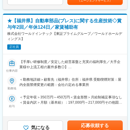
・重要項目として位置付ける「人材育成」を強みに、その変化に
（エージェントサービス）
選考を通じて上下する可能性があります。月給(月額)は固定手当を
（3）入社3年目～キャリアUP支援制度
柔軟に対応し、適材適所で「人」が活躍できる場を創出すること
含めた表記です。
※面談を行い、ご本人の強みを更に強化し弱みを補うための技術研
で、人々の夢を叶え、その潜在能力を開花させ、よりハイレベル
修を受講していただきます。ベテラン技術者の指導やe-learningも
な成果を生み出し、お客様の発展に寄与してまいります。
★【福井県】自動車部品(プレス)に関する生産技術◇賞
充実しています。
ご希望を最大限加味してキャリアUPのサポートをいたします。
変更の範囲：会社の定める業務
与年2回／年休124日／家賃補助有
その際、通常より多くの給料UPも叶います。
株式会社ワールドインテック【東証プライムグループ／ワールドホールデ
ィングス】
■会社、仕事の魅力：
・現場での業務時には「FOR Alliance System」という、担当営
正社員
業、クライアントリーダー、ダイレクトサポートの3体制によるサ
ポート体制があります。
【手厚い研修制度／安定した経営基盤と充実の福利厚生／大手企
・当社のワークスタイルは、あなたのキャリア形成をともに考
業様や上流工程の案件多数◎】
え、自分にあった分野・勤務地で働けるというワークスタイルで
仕事内容
す。
■業務内容：
・実務に必要なスキルを身に付けることができる教育研修制度が
＜勤務地詳細＞顧客先（福井県）住所：福井県 受動喫煙対策：屋
自動車部品(プレス)に関する生産技術
あり、様々な技術を身につけることができます。
内全面禁煙変更の範囲：会社の定める事業所
・新製品の工程設計
・現在のスキルを伸ばしたい方・新しいスキルを身につけたい
勤務地
・金型設計および号口改善
方、エンジニアから管理職を目指す方、様々な方が活躍できるフ
＜予定年収＞350万円～450万円＜賃金形態＞月給制補足事項なし
・工程整備
ィールドを用意しています。
＜賃金内訳＞月額（基本給）：197,000円～217,000円その他固定
また長期的なキャリアパスが描けるグレード制度の導入もありま
給与
手当/月：10,000円～30,000円＜月給＞207,000円～247,000円＜
■入社後の流れ：
す。
昇給有無＞有＜残業手当＞有＜給与補足＞※年収は経験・能力を考
（1）入社後初期研修：導入研修（1日間）
慮の上、決定します。※その他固定手当：実務手当10,000～
（2）現場配属
■当社について：
40,000円・昇給：年1回（2月）・賞与：年2回（7月・12月）
（3）入社3年目～キャリアUP支援制度
・当社は、アウトソーシングの進化形である「コ・ソーシング」
応募依頼する
気になる
※2025年度実績3.00ヶ月分賃金はあくまでも目安の金額であり、
※面談を行い、ご本人の強みを更に強化し弱みを補うための技術研