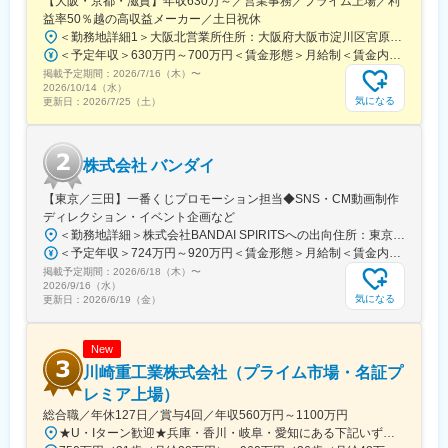
【大阪・京都・滋賀】年収630万～／営業事務／プライム上場／利
益率50％越の高収益メーカー／土日祝休
■当社の特徴：
＜勤務地詳細1＞大阪北営業所住所：大阪府大阪市淀川区宮原3-5-36 新大阪トラストタワー勤務地最寄駅：新大阪駅受動喫煙対策：敷地内喫煙可能場所あり＜勤務地詳細2＞京都営業所住所：京都府京都市下京区四条通室町東入函谷鉾町101 アーバンネット四条烏丸ビル受動喫煙対策：屋内全面禁煙＜勤務地詳細3＞滋賀営業所住所：滋賀県大津市中央2-2-6 受動喫煙対策：屋内全面禁煙変更の範囲：会社の定める事業所
【半導体「後工程」世界トップクラス】
＜予定年収＞630万円～700万円＜賃金形態＞月給制＜賃金内訳＞月額（基本給）：279,000円～281,000円＜月給＞279,000円～281,000円＜昇給有無＞有＜残業手当＞有＜給与補足＞上記は入社初年度の想定年収です。※月給の金額とは別で、残業代、業績賞与支給有り※賞与：年4回、昇給：年1～2回※経験・能力等を考慮の上、同社規定により待遇を決定します※年収は会社業績によって変動することがあります賃金はあくまでも目安の金額であり、選考を通じて上下する可能性があります。月給(月額)は固定手当を含めた表記です。
世の中のあらゆるモノの中で、人々の生活を密かに支えている
掲載予定期間：
2026/7/16（木）
〜
「半導体」。当社はその半導体製造の中でも「後工程」と呼ばれ
2026/10/14（水）
気になる
更新日：
2026/7/25（土）
る、最終製品に最も近い領域の専業メーカーです。世界トップレ
ベルの最先端技術と生産規模・ノウハウを有し、各国の大手メー
カーとパートナーシップを築きながら、高品質な半導体を通じて
世界中の人々の暮らしを豊かにしています。
株式会社 バンダイ
【車載製品世界トップクラスシェア】
当社が手がけているデバイスは、スマホ、PC、自動車、家電、ネ
【東京／三田】一番くじプロモーション担当◆SNS・CM動画制作
ットワーク関連など多様な最終製品に搭載されています。中でも
ディレクション・イベント企画など
自動車領域には強みがあり、業界内で車載製品は世界トップクラ
＜勤務地詳細＞株式会社BANDAI SPIRITSへの出向住所：東京都港区三田3‐5‐19 住友不動産東京三田ガーデンタワー受動喫煙対策：屋内全面禁煙変更の範囲：会社の定める事業所
スシェアを誇ります。
＜予定年収＞724万円～920万円＜賃金形態＞月給制＜賃金内訳＞月額（基本給）：315,000円～400,000円＜月給＞315,000円～400,000円＜昇給有無＞有＜残業手当＞有＜給与補足＞※役職と給与は、経験・能力などを考慮し最終決定■昇給：年1回■賞与：年1回■年収例（一般）759万円／中途入社2年目／月給33万円＋時間外手当（30時間）＋賞与■年収例（チーフ）920万円／中途入社2年目／月給40万円＋時間外手当（30時間）＋賞与賃金はあくまでも目安の金額であり、選考を通じて上下する可能性があります。月給(月額)は固定手当を含めた表記です。
掲載予定期間：
2026/6/18（木）
〜
変更の範囲：会社の定める業務
2026/9/16（水）
気になる
更新日：
2026/6/19（金）
New
川崎重工業株式会社（プライム市場・名証プ
レミア上場）
総合職／年休127日／賞与4回／年収560万円～1100万円
★U・Iターン歓迎★兵庫・香川・岐阜・愛知にある下記いずれかの事業所・神戸工場／兵庫県神戸市中央区・西神工場／兵庫県神戸市西区・西神戸工場／兵庫県神戸市西区・明石工場／兵庫県明石市・播磨工場／兵庫県加古郡・岐阜工場／岐阜県各務原市・名古屋第一工場／愛知県弥富市・名古屋第二工場／愛知県海部郡・坂出工場／香川県坂出市・神戸本社／兵庫県神戸市中央区・東京本社／東京都港区 など※受動喫煙対策実施