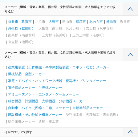
メーカー（機械・電気）業界、福井県、女性活躍の転職・求人情報をエリアで絞
り込む
福井市
敦賀市
小浜市
大野市
勝山市
鯖江市
あわら市
越前市
坂井市
丹生郡（越前町）
大飯郡（高浜町、おおい町）
吉田郡（永平寺町）
南条郡（南越前町）
三方郡（美浜町）
三方上中郡（若狭町）
今立郡（池田町）
メーカー（機械・電気）業界、福井県、女性活躍の転職・求人情報を業種で絞り
込む
産業用装置（工作機械・半導体製造装置・ロボットなど）メーカー
機械部品・金型メーカー
家電・モバイル・ネットワーク機器・複写機・プリンタメーカー
電子部品メーカー
半導体メーカー
アミューズメント・エンタメ・ゲームメーカー
精密機器・計測機器・光学機器・分析機器メーカー
自動車・バイク（四輪・二輪）メーカー
自動車部品メーカー
建設機械・その他輸送機器メーカー
受託加工業（各種加工・表面処理）
総合電機メーカー
造船・重工業
ほかのエリアで探す