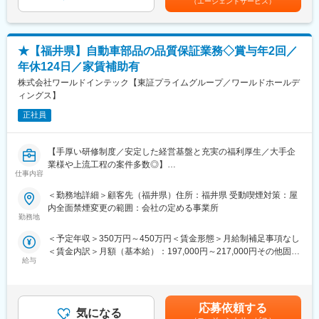
（エージェントサービス）
既にSONY様、TSMC様といった名だたる大手企業に当社製品を提
選考を通じて上下する可能性があります。月給(月額)は固定手当を
充実しています。
供しており、今後AI・IoT・ロボット・自動運転と更に発展してい
含めた表記です。
ご希望を最大限加味してキャリアUPのサポートをいたします。
く社会において、半導体及び石英ガラスの需要は拡大していくた
その際、通常より多くの給料UPも叶います。
め、更なる成長が期待されております。
★【福井県】自動車部品の品質保証業務◇賞与年2回／
■会社、仕事の魅力：
年休124日／家賃補助有
変更の範囲：本文参照
・現場での業務時には「FOR Alliance System」という、担当営
株式会社ワールドインテック【東証プライムグループ／ワールドホールデ
業、クライアントリーダー、ダイレクトサポートの3体制によるサ
ィングス】
ポート体制があります。
・当社のワークスタイルは、あなたのキャリア形成をともに考
正社員
え、自分にあった分野・勤務地で働けるというワークスタイルで
す。
【手厚い研修制度／安定した経営基盤と充実の福利厚生／大手企
・実務に必要なスキルを身に付けることができる教育研修制度が
業様や上流工程の案件多数◎】
あり、様々な技術を身につけることができます。
仕事内容
・現在のスキルを伸ばしたい方・新しいスキルを身につけたい
■業務内容：
方、エンジニアから管理職を目指す方、様々な方が活躍できるフ
＜勤務地詳細＞顧客先（福井県）住所：福井県 受動喫煙対策：屋
品質保証業務
ィールドを用意しています。
内全面禁煙変更の範囲：会社の定める事業所
・社内計測機器（ｹﾞｰｼﾞなどの測定具、測定機関係）の定期検査、
また長期的なキャリアパスが描けるグレード制度の導入もありま
勤務地
校正業務
す。
＜予定年収＞350万円～450万円＜賃金形態＞月給制補足事項なし
＜賃金内訳＞月額（基本給）：197,000円～217,000円その他固定
■入社後の流れ：
■当社について：
給与
手当/月：10,000円～30,000円＜月給＞207,000円～247,000円＜
（1）入社後初期研修：導入研修（1日間）
・当社は、アウトソーシングの進化形である「コ・ソーシング」
昇給有無＞有＜残業手当＞有＜給与補足＞※年収は経験・能力を考
（2）現場配属
という概念を掲げ、ヒューマンリソース部分での量的支援だけで
慮の上、決定します。※その他固定手当：実務手当10,000～
（3）入社3年目～キャリアUP支援制度
なくお客様の課題解決に共に取り組みながら、日本のものづくり
40,000円・昇給：年1回（2月）・賞与：年2回（7月・12月）
※面談を行い、ご本人の強みを更に強化し弱みを補うための技術研
の発展に尽力してまいりました。
応募依頼する
気になる
※2025年度実績3.00ヶ月分賃金はあくまでも目安の金額であり、
修を受講していただきます。ベテラン技術者の指導やe-learningも