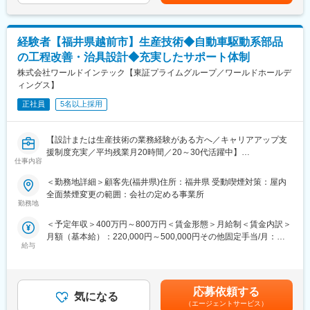
【昇給】年1回（4月）【賞与】年2回（6月、12月）賃金はあくま
8:45（休憩45分）の勤務パターンもあります。
でも目安の金額であり、選考を通じて上下する可能性がありま
※有休休暇は使いやすい風土で、月に１度以上取得される方も多い
す。月給(月額)は固定手当を含めた表記です。
です。
経験者【福井県越前市】生産技術◆自動車駆動系部品
※土日、祝日、長期連休（年末年始、お盆、ＧＷ）関係なしの交替
の工程改善・治具設計◆充実したサポート体制
勤務となります。
※会社基準所定就業日数を超えた勤務日数は休日出勤手当の対象に
株式会社ワールドインテック【東証プライムグループ／ワールドホールデ
なります。
ィングス】
正社員
5名以上採用
■福利厚生：
朝・昼・夕すべての時間帯で利用できる社員食堂があり、リーズ
ナブルな価格で食事を提供しています。また専門書から一般書ま
【設計または生産技術の業務経験がある方へ／キャリアアップ支
で幅広い書籍を取り揃えている図書室、独身社宅等も用意してお
援制度充実／平均残業月20時間／20～30代活躍中】
ります。 その他カフェテリアプラン制度として、自己啓発や健康
仕事内容
増進などの福利厚生費用を年間34,000円分使用できます。
■業務内容
＜勤務地詳細＞顧客先(福井県)住所：福井県 受動喫煙対策：屋内
自動車で使用される駆動系部品の生産技術業務をお任せいたしま
全面禁煙変更の範囲：会社の定める事業所
■当社の特徴：
す。
勤務地
福井村田製作所はムラタグループの中でも国内最大規模の事業所
であり、半世紀以上にわたりセラミックコンデンサの生産拠点と
＜予定年収＞400万円～800万円＜賃金形態＞月給制＜賃金内訳＞
■業務詳細
して歴史を築いてきました。福井ムラタの生み出した世界最先端
月額（基本給）：220,000円～500,000円その他固定手当/月：
・工程分析
の電子部品は、あらゆる電子機器に搭載され、高度に電子化した
給与
30,000円＜月給＞250,000円～530,000円＜昇給有無＞有＜残業手
・治具設計
現代社会を根底から支え続けています。
当＞有＜給与補足＞※経験・スキルに応じて提案いたしますので金
・試作品・不具合品の測定
額が上下する可能性がございます。■昇給：年1回（2月）■賞与：
・測定後のデータ取りまとめ
変更の範囲：会社の定める業務
年2回（7月・12月）、2025年度実績3ヶ月分■その他固定手当：
・原価低減推進活動（メーカー・他部署との折衝）
応募依頼する
気になる
実務手当【年収例】・520万円/30歳/入社 8年目 グループリーダ
・量産改善、品質不具合対応
（エージェントサービス）