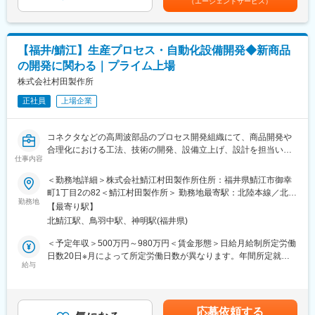
という概念を掲げ、ヒューマンリソース部分での量的支援だけで
（エージェントサービス）
選考を通じて上下する可能性があります。月給(月額)は固定手当を
修を受講していただきます。ベテラン技術者の指導やe-learningも
なくお客様の課題解決に共に取り組みながら、日本のものづくり
含めた表記です。
充実しています。
の発展に尽力してまいりました。
ご希望を最大限加味してキャリアUPのサポートをいたします。
・重要項目として位置付ける「人材育成」を強みに、その変化に
【福井/鯖江】生産プロセス・自動化設備開発◆新商品
その際、通常より多くの給料UPも叶います。
柔軟に対応し、適材適所で「人」が活躍できる場を創出すること
で、人々の夢を叶え、その潜在能力を開花させ、よりハイレベル
の開発に関わる｜プライム上場
■会社、仕事の魅力：
な成果を生み出し、お客様の発展に寄与してまいります。
株式会社村田製作所
・現場での業務時には「FOR Alliance System」という、担当営
業、クライアントリーダー、ダイレクトサポートの3体制によるサ
正社員
上場企業
変更の範囲：会社の定める業務
ポート体制があります。
・当社のワークスタイルは、あなたのキャリア形成をともに考
コネクタなどの高周波部品のプロセス開発組織にて、商品開発や
え、自分にあった分野・勤務地で働けるというワークスタイルで
合理化における工法、技術の開発、設備立上げ、設計を担当いた
す。
仕事内容
だきます。
・実務に必要なスキルを身に付けることができる教育研修制度が
あり、様々な技術を身につけることができます。
＜勤務地詳細＞株式会社鯖江村田製作所住所：福井県鯖江市御幸
■詳細
・現在のスキルを伸ばしたい方・新しいスキルを身につけたい
町1丁目2の82＜鯖江村田製作所＞ 勤務地最寄駅：北陸本線／北鯖
・新商品の組立装置設計・組立工程のうち検査＋梱包の工程にお
方、エンジニアから管理職を目指す方、様々な方が活躍できるフ
勤務地
江駅受動喫煙対策：敷地内喫煙可能場所あり変更の範囲：会社の
【最寄り駅】
いて、効率性や品質向上につながる機能を進化・改善に取り組む
ィールドを用意しています。
定める事業所（リモートワーク含む）
北鯖江駅、鳥羽中駅、神明駅(福井県)
・商品開発や合理化案件での検査・組立技術の開発・設計、試作
また長期的なキャリアパスが描けるグレード制度の導入もありま
検証、および立上げ
す。
＜予定年収＞500万円～980万円＜賃金形態＞日給月給制所定労働
・検査・選別設備と組み立て設備との連携
日数20日※月によって所定労働日数が異なります。年間所定就業
・データを収集・分析し、具体的な改善策や新しい工法を導入す
■当社について：
給与
日数は242日です。＜賃金内訳＞月額（基本給）：295,000円～
る
・当社は、アウトソーシングの進化形である「コ・ソーシング」
519,800円/月20日間勤務想定＜想定月額＞295,000円～519,800円
・プロジェクト進捗状況や成果について定期的な報告書作成、お
という概念を掲げ、ヒューマンリソース部分での量的支援だけで
＜昇給有無＞有＜残業手当＞有＜給与補足＞【昇給】年1回（定期
よびプレゼンテーション（DR）
なくお客様の課題解決に共に取り組みながら、日本のものづくり
昇給＋昇格時の昇給あり）【昇格】年1回年収約890万円（35歳／
応募依頼する
・関連部門との課題調整、連携