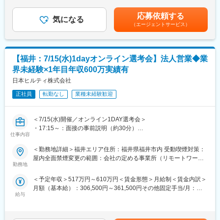
ブ支給有り※達成率によっては、初年度から年収600万円以上も可
す
成されています。※直行直帰型ですが孤独感はなく、週に数回チー
能です。■昇給有り■四半期営業報奨金■賞与年１回■入社後のイン
・提案商材：建設用留付工程に使用される製品（レーザー探査
ムで製品情報や成功事例の共有、新人社員のサポートを実施しチ
応募依頼する
気になる
センティブ保証制度あり■モデル年収（固定給8割）：・700万円
機、ドリル、切削、留付製品等ワンストップで提案が可能です）
ームでのコミュニケーションは活発です。
（エージェントサービス）
／4年目・800万円／営業課長／4年目賃金はあくまでも目安の金
／工具管理システム等
額であり、選考を通じて上下する可能性があります。月給(月額)は
・働き方：直行直帰型／社用車支給有
固定手当を含めた表記です。
■当社の強み：
変更の範囲：会社の定める業務
【福井：7/15(水)1dayオンライン選考会】法人営業◆業
・製品開発への多額の投資：
売り上げの6％を研究開発に投資しており、毎年平均60製品の新
界未経験×1年目年収600万実績有
製品をリリースしています。また、特許出願企業のトップ100に
日本ヒルティ株式会社
も入っており、製品力が高い点が強みです。
■明確な評価制度／キャリアアップ：
正社員
転勤なし
業種未経験歓迎
まずはAM1という役職からスタートし、AM2→3→4→課長の順番
で昇給できます。また、営業全体7～8割が目標達成しています。
＜7/15(水)開催／オンライン1DAY選考会＞
そのほか多様なキャリアパスを用意しております。
・17:15～：面接の事前説明（約30分）
■充実したインセンティブ制度：
仕事内容
・18:00～：面接（合格の場合最終面接まで実施予定）
オファー年収は517万円を想定しておりますが、過去実績に基づ
※面接URLをご案内します
くミニマム金額となります。AM1役職の役職者の半数以上は年収
＜勤務地詳細＞福井エリア住所：福井県福井市内 受動喫煙対策：
※後日最終面接実施の可能性もあります
600万以上となり、上位10％は800万円以上稼ぐ営業もおります。
屋内全面禁煙変更の範囲：会社の定める事業所（リモートワーク
※選考会に参加できない場合、通常選考も可能です
※つまりご自身のスキル次第で入社1年目から高年収を稼ぐことが
勤務地
含む）
■業務内容：
可能です！
＜予定年収＞517万円～610万円＜賃金形態＞月給制＜賃金内訳＞
世界的なシェアを誇るヒルティ製品の営業をお任せします。
■企業文化：
月額（基本給）：306,500円～361,500円その他固定手当/月：
■業務詳細：
企業文化として特にチームワークを重んじており、チームキャン
給与
39,000円～46,000円＜月給＞345,500円～407,500円＜昇給有無
・担当業界：建築土木／電気機械設備／鉄鋼※いずれか
プや社員が集まるキックオフミーティング等も開催しておりま
＞有＜残業手当＞無＜給与補足＞※達成率81％からインセンティ
└業界を固定することでより専門性の高いご提案を目指していま
す。チームは約10名程（マネジャー1名、メンバー7～9名）で構
ブ支給有り※達成率によっては、初年度から年収600万円以上も可
す
成されています。※直行直帰型ですが孤独感はなく、週に数回チー