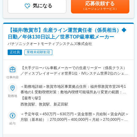
回（4月）■手当：出張修理技術員手当／夏季繁忙手当／高所作業
応募依頼する
暮らしの安心を支える役割を担います。
気になる
手当賃金はあくまでも目安の金額であり、選考を通じて上下する
（エージェントサービス）
修理対応は企業への信頼そのものに繋がる重要な仕事です。地域
■採用背景
可能性があります。月給(月額)は固定手当を含めた表記です。
に不可欠なエンジニアとして活躍いただきます。
IEチームは全体的に年齢層が高く、今後数年で実働人員の減少が
見込まれています。
■扱う商材：
各拠点で安定的にIE業務を継続するため、次世代の中核人材とし
【福井/敦賀市】生産ライン運営責任者（係長相当）◆
エアコン・洗濯機・冷蔵庫などの白物家電からAV機器まで幅広く
て育成・活躍いただける方を採用します。
日勤／年休130日以上／世界TOP級車載メーカー
担当します。
福井拠点で1名の採用を予定しています。
パナソニックオートモーティブシステムズ株式会社
■1日の主な流れ：
■当社の特徴
正社員
業種未経験歓迎
・9時 出社／修理内容の確認、当日の訪問スケジュールの作成
◇世の中のあらゆるモノの中で、人々の生活を密かに支えている
・10時 準備／修理に必要な工具類、部品等の収集
「半導体」。
・11時 拠点出発／訪問先に出発し修理開始 ※1日5～7件が目安
◇当社はその半導体製造の中でも「後工程」と呼ばれる、最終製
【大手グローバル車載メーカーでの生産リーダー（係長クラス）
です。
品に最も近い領域の専業メーカーです。
／ディスプレイオーディオ世界1位・IVIシステム世界2位のシェア
・17時 帰社
◇世界トップクラスの先端技術と生産規模・ノウハウを有し、各
仕事内容
／SDVの世界実現のためのECU統合化の先駆者／在宅有・年休
国の大手メーカーとパートナーシップを築きながら、高品質な半
130日以上】
＜勤務地詳細＞敦賀市地区事業拠点住所：福井県敦賀市堂26号1
■入社後の流れ：
導体を通じて世界中の人々の暮らしを豊かにしています。
番地の1 受動喫煙対策：敷地内喫煙可能場所あり変更の範囲：会
研修・OJTを通じて段階的に技術習得でき、安心して現場に立て
■担当業務／期待する役割
勤務地
社の定める事業所（リモートワーク含む）
る体制を整えています。
【最寄り駅】
変更の範囲：会社の定める業務
・担当領域（複数ライン・工程）の運営責任者
西敦賀駅、敦賀駅、新疋田駅
・QCD（品質・コスト・納期）の達成責任
■組織構成：
・現場メンバー（リーダー・作業者）の統率・育成
＜予定年収＞450万円～630万円＜賃金形態＞月給制＜賃金内訳＞
各サービスセンターには複数名の技術員が在籍しております。
・トラブル発生時の初動判断および上位報告・是正推進
月額（基本給）：270,000円～400,000円＜月給＞270,000円～
中途入社者も多く、穏やかで相談しやすい風土です。産育休から
・製造課方針の現場への落とし込みと実行管理
給与
400,000円＜昇給有無＞有＜残業手当＞有＜給与補足＞※上記予定
復帰し働く社員も多く、長期的に働ける環境が整っています。
年収は想定年収範囲ですが、実際の給与提示は年齢・前職・経験
■具体的な業務例：
を考慮の上、当社規程に準じ決定します。賃金はあくまでも目安
■シフトについて：