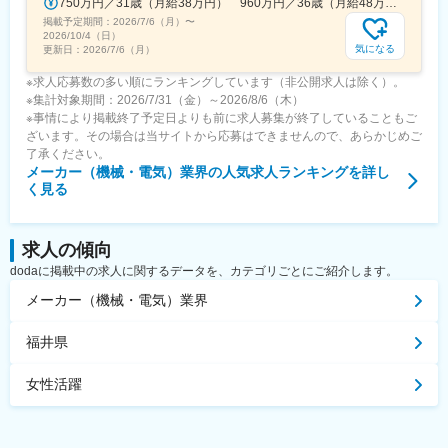
750万円／31歳（月給38万円） 960万円／36歳（月給48万円）
掲載予定期間：
2026/7/6（月）
〜
2026/10/4（日）
気になる
更新日：
2026/7/6（月）
※求人応募数の多い順にランキングしています（非公開求人は除く）。
※集計対象期間：2026/7/31（金）～2026/8/6（木）
※事情により掲載終了予定日よりも前に求人募集が終了していることもご
ざいます。その場合は当サイトから応募はできませんので、あらかじめご
了承ください。
メーカー（機械・電気）業界
の人気求人ランキングを詳し
く見る
求人の傾向
dodaに掲載中の求人に関するデータを、カテゴリごとにご紹介します。
メーカー（機械・電気）業界
福井県
女性活躍