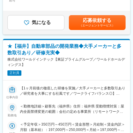
給与
10,000円＜月給＞207,000円～307,000円＜昇給有無＞有＜残業手
組んでおり、営業スキルだけでなくマーケティング業務の経験を
当＞有＜給与補足＞※経験・能力を考慮の上、決定する。■昇給：
積むことができます。
◆使用ツール
年1回（2月）■賞与：年2回（7月・12月） 2024年度実績3.00ヶ
自身の調査や意見を発信しやすい風通しの良い組織なので、事業
Excel
月分■固定手当：実務手当賃金はあくまでも目安の金額であり、選
に参画している実感を持つことができます。
応募依頼する
Power Point
気になる
考を通じて上下する可能性があります。月給(月額)は固定手当を含
東証プライム上場企業ならではの福利厚生、制度が整っており、
（エージェントサービス）
めた表記です。
業務以外の部分においてもサポートがあります。
◆募集業務の具体的なキャリアパス
業界未経験の方も安心してスタートできるよう、約1年間の研修制
就業先は空調が完備されており、主にデスクワークの仕事が多く
度を整備しています。
フレックス勤務も活用できます。
段階的に知識とスキルを習得し、実務に参加できる体制を構築し
★【福井】自動車部品の開発業務◆大手メーカーと多
また、自動車関連でのご経験がなくとも問題ございません。
ています。
数取引あり／研修充実◆
また、生産技術職となりますので設備に関わる知識と生産性改善
力、ＰＪの進捗・推進などの統括力を身に着けることが可能で
株式会社ワールドインテック【東証プライムグループ／ワールドホールデ
【働き方】
す。
ィングス】
・形式的に代理店を通しての営業ですが、基本的にはエンドユー
ザーとの直接的な折衝がメインとなります。
正社員
◆当社のキャリアプラン
・出張：北陸エリア、東京、埼玉
（1）初期研修：導入研修
就業規則や評価制度の説明など
変更の範囲：会社の定める業務
【1ヶ月前後の徹底した研修を実施／大手メーカーと多数取引あり
（2）配属先での就業スタート
／研究者を大事にする社風です／ワークライフバランス◎】
（3）入社3年目～キャリアUP支援制度
仕事内容
※面談を行い、ご本人の強みを更に強化し弱みを補うための技術研
■業務内容：
＜勤務地詳細＞顧客先（福井県）住所：福井県 受動喫煙対策：屋
修を受講。
製品で使用する材料の基礎試験、分析の実施とその結果と考察を
内全面禁煙変更の範囲：会社の定める事業所（リモートワーク含
ベテラン技術者の指導やe-learningも充実しています。
まとめる業務
勤務地
む）
ご希望を最大限加味してキャリアUPや給与UPのサポートをいた
します。
＜予定年収＞350万円～450万円＜賃金形態＞月給制＜賃金内訳＞
■キャリアプラン：
月額（基本給）：197,000円～250,000円＜月給＞197,000円～
※当社、ワールドインテックで未経験からエンジニアになるまで