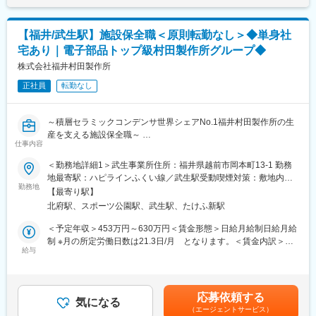
【福井/武生駅】施設保全職＜原則転勤なし＞◆単身社
宅あり｜電子部品トップ級村田製作所グループ◆
株式会社福井村田製作所
正社員
転勤なし
～積層セラミックコンデンサ世界シェアNo.1福井村田製作所の生
産を支える施設保全職～
仕事内容
■業務内容：
＜勤務地詳細1＞武生事業所住所：福井県越前市岡本町13-1 勤務
ムラタGの国内最大生産拠点である当社にて、施設保全業務に従
地最寄駅：ハピラインふくい線／武生駅受動喫煙対策：敷地内全
事いただきます。
勤務地
面禁煙＜勤務地詳細2＞宮崎工場住所：福井県丹生郡越前町小曽原
【最寄り駅】
108号字向北谷100番地 勤務地最寄駅：ハピライン福井線／武生
北府駅、スポーツ公園駅、武生駅、たけふ新駅
＜詳細＞
駅受動喫煙対策：敷地内全面禁煙＜勤務地詳細3＞アスワ工場住
・社内共通施設・インフラ設備の維持管理（運転管理、点検、修
所： 福井県福井市江守中2丁目1321番地 受動喫煙対策：敷地内全
＜予定年収＞453万円～630万円＜賃金形態＞日給月給制日給月給
繕等）
面禁煙変更の範囲：会社の定める事業所
制 ※月の所定労働日数は21.3日/月 となります。＜賃金内訳＞月
・エネルギー管理、省エネルギー推進（CO2削減）など
給与
額（基本給）：227,200円～314,700円/月21日間勤務想定その他
固定手当/月：42,300円＜想定月額＞269,500円～357,000円＜昇
■就業時間：
給有無＞有＜残業手当＞有＜給与補足＞※上記予定年収金額は交替
4直3交替勤務 （1）8:00～16:15（2）16:00～00:30（3）00:15～
勤務手当42,300円／月、深夜勤務手当を含みます。残業代、その
応募依頼する
8:15（休憩45分）
気になる
他手当は含みません。（残業代、その他手当は別途支給あり）
（エージェントサービス）
※上記以外に（4）8:30～16:45（5）16:30～01:00（6）00:45～