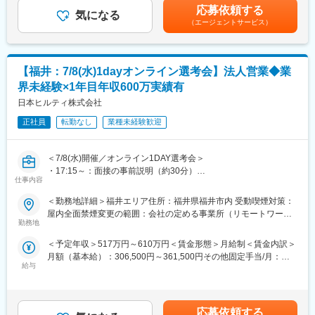
能です。■昇給有り■四半期営業報奨金■賞与年１回■入社後のイン
・提案商材：建設用留付工程に使用される製品（レーザー探査
ムで製品情報や成功事例の共有、新人社員のサポートを実施しチ
応募依頼する
気になる
センティブ保証制度あり■モデル年収（固定給8割）：・700万円
機、ドリル、切削、留付製品等ワンストップで提案が可能です）
ームでのコミュニケーションは活発です。
（エージェントサービス）
／4年目・800万円／営業課長／4年目賃金はあくまでも目安の金
／工具管理システム等
額であり、選考を通じて上下する可能性があります。月給(月額)は
・働き方：直行直帰型／社用車支給有
固定手当を含めた表記です。
■当社の強み：
変更の範囲：会社の定める業務
【福井：7/8(水)1dayオンライン選考会】法人営業◆業
・製品開発への多額の投資：
売り上げの6％を研究開発に投資しており、毎年平均60製品の新
界未経験×1年目年収600万実績有
製品をリリースしています。また、特許出願企業のトップ100に
日本ヒルティ株式会社
も入っており、製品力が高い点が強みです。
■明確な評価制度／キャリアアップ：
正社員
転勤なし
業種未経験歓迎
まずはAM1という役職からスタートし、AM2→3→4→課長の順番
で昇給できます。また、営業全体7～8割が目標達成しています。
＜7/8(水)開催／オンライン1DAY選考会＞
そのほか多様なキャリアパスを用意しております。
・17:15～：面接の事前説明（約30分）
■充実したインセンティブ制度：
仕事内容
・18:00～：面接（合格の場合最終面接まで実施予定）
オファー年収は517万円を想定しておりますが、過去実績に基づ
※面接URLをご案内します
くミニマム金額となります。AM1役職の役職者の半数以上は年収
＜勤務地詳細＞福井エリア住所：福井県福井市内 受動喫煙対策：
※後日最終面接実施の可能性もあります
600万以上となり、上位10％は800万円以上稼ぐ営業もおります。
屋内全面禁煙変更の範囲：会社の定める事業所（リモートワーク
※選考会に参加できない場合、通常選考も可能です
※つまりご自身のスキル次第で入社1年目から高年収を稼ぐことが
勤務地
含む）
■業務内容：
可能です！
＜予定年収＞517万円～610万円＜賃金形態＞月給制＜賃金内訳＞
世界的なシェアを誇るヒルティ製品の営業をお任せします。
■企業文化：
月額（基本給）：306,500円～361,500円その他固定手当/月：
■業務詳細：
企業文化として特にチームワークを重んじており、チームキャン
給与
39,000円～46,000円＜月給＞345,500円～407,500円＜昇給有無
・担当業界：建築土木／電気機械設備／鉄鋼※いずれか
プや社員が集まるキックオフミーティング等も開催しておりま
＞有＜残業手当＞無＜給与補足＞※達成率81％からインセンティ
└業界を固定することでより専門性の高いご提案を目指していま
す。チームは約10名程（マネジャー1名、メンバー7～9名）で構
ブ支給有り※達成率によっては、初年度から年収600万円以上も可
す
成されています。※直行直帰型ですが孤独感はなく、週に数回チー
能です。■昇給有り■四半期営業報奨金■賞与年１回■入社後のイン
・提案商材：建設用留付工程に使用される製品（レーザー探査
ムで製品情報や成功事例の共有、新人社員のサポートを実施しチ
応募依頼する