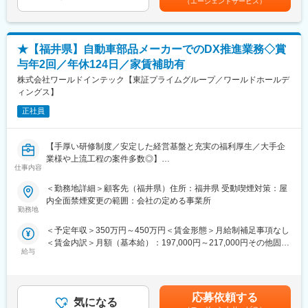
・重要項目として位置付ける「人材育成」を強みに、その変化に
（エージェントサービス）
選考を通じて上下する可能性があります。月給(月額)は固定手当を
充実しています。
柔軟に対応し、適材適所で「人」が活躍できる場を創出すること
含めた表記です。
ご希望を最大限加味してキャリアUPのサポートをいたします。
で、人々の夢を叶え、その潜在能力を開花させ、よりハイレベル
その際、通常より多くの給料UPも叶います。
な成果を生み出し、お客様の発展に寄与してまいります。
★【福井県】自動車部品メーカーでのDX推進業務◇賞
■会社、仕事の魅力：
変更の範囲：会社の定める業務
与年2回／年休124日／家賃補助有
・現場での業務時には「FOR Alliance System」という、担当営
株式会社ワールドインテック【東証プライムグループ／ワールドホールデ
業、クライアントリーダー、ダイレクトサポートの3体制によるサ
ィングス】
ポート体制があります。
・当社のワークスタイルは、あなたのキャリア形成をともに考
正社員
え、自分にあった分野・勤務地で働けるというワークスタイルで
す。
【手厚い研修制度／安定した経営基盤と充実の福利厚生／大手企
・実務に必要なスキルを身に付けることができる教育研修制度が
業様や上流工程の案件多数◎】
あり、様々な技術を身につけることができます。
仕事内容
・現在のスキルを伸ばしたい方・新しいスキルを身につけたい
■業務内容：
方、エンジニアから管理職を目指す方、様々な方が活躍できるフ
＜勤務地詳細＞顧客先（福井県）住所：福井県 受動喫煙対策：屋
DX推進およびシステム開発
ィールドを用意しています。
内全面禁煙変更の範囲：会社の定める事業所
・画像検査開発：製品の検品（傷、打痕、欠品、異品等）作業の
また長期的なキャリアパスが描けるグレード制度の導入もありま
勤務地
機械化（カメラ、照明の光学設計→画像処理→判定プログラム→
す。
＜予定年収＞350万円～450万円＜賃金形態＞月給制補足事項なし
設備導入）
＜賃金内訳＞月額（基本給）：197,000円～217,000円その他固定
・システム開発：社内（工場及びスタッフ業務）でのIOT・DX化
■当社について：
給与
手当/月：10,000円～30,000円＜月給＞207,000円～247,000円＜
の促進
・当社は、アウトソーシングの進化形である「コ・ソーシング」
昇給有無＞有＜残業手当＞有＜給与補足＞※年収は経験・能力を考
という概念を掲げ、ヒューマンリソース部分での量的支援だけで
慮の上、決定します。※その他固定手当：実務手当10,000～
■入社後の流れ：
なくお客様の課題解決に共に取り組みながら、日本のものづくり
40,000円・昇給：年1回（2月）・賞与：年2回（7月・12月）
（1）入社後初期研修：導入研修（1日間）
の発展に尽力してまいりました。
応募依頼する
気になる
※2025年度実績3.00ヶ月分賃金はあくまでも目安の金額であり、
（2）現場配属