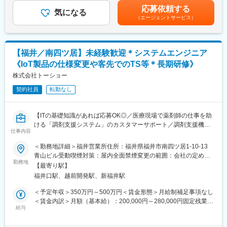
■具体的な業務例：
の金額であり、選考を通じて上下する可能性があります。月給(月
社会のたゆまぬ進歩と発展に対応し、さらに夢ある未来を実現す
応募依頼する
・組織方針策定：事業戦略の達成に向けて、上位組織の方針に基
気になる
額)は固定手当を含めた表記です。
べく、技術力の向上を目指し、お客様のニーズにお応えするべく
（エージェントサービス）
づいた活動方針並びに目標を策定し、その達成に向けた進捗管理
精進してまいります。
を行う。
・発注・納期管理、部材品質維持向上、調達リスク管理：発注/納
変更の範囲：無
期、供給課題並びに部材品質異常の未然防止に努めるとともに、
【福井／南四ツ居】未経験歓迎＊システムエンジニア
問題発生時には生産影響最少化の方策を社内外関係者と協議し、
《IoT製品の仕様変更や客先でのTS等＊長期研修》
課題解決に向けた方向付けを行う。 また、パートナー企業の経営
状況、市況、原材料供給、災害・地政学等のリスクをアセスメン
株式会社トーショー
トし、リスク顕在化時の生産影響を最少化するための施策/仕組み
契約社員
転勤なし
（BCP／BCM）を構築する。
・在庫管理：BUの生産活動の安定化と収支改善に向けた部材の入
出庫/在庫計画を立案し、在庫適正化に向けた活動の方向性を示
【ITの基礎知識があれば応募OK◎／医療現場で薬剤師の仕事を助
す。
ける「調剤支援システム」のカスタマーサポート／調剤支援機
・法令遵守：改正下請法（取適法）を始めとした各種法令・CSR
仕事内容
器・システムで総合病院でのシェアNo.1】
遵守徹底に向け、自部門並びに社内関連部門に対する指導・啓蒙
＜勤務地詳細＞福井営業所住所：福井県福井市南四ツ居1-10-13
を行うとともに、それらを率先垂範する。
【はじめに】
青山ビル受動喫煙対策：屋内全面禁煙変更の範囲：会社の定める
・調達業務効率化・高度化：購買及び購買管理のオペレーション
当ポジションは自社販売している大型IoT製品や薬剤システムの運
勤務地
事業所（リモートワーク含む）
の効率化に向けた課題抽出と改善施策を検討し、ITツール等を活
【最寄り駅】
用～保守を担うシステムエンジニア職となっております。未経験
用した業務効率化並びに最適な仕組み/プロセスを構築/導入する。
福井口駅、越前開発駅、新福井駅
からチャレンジできる事に加えて、メーカー直雇用という貴重な
・人財開発/育成：組織に集う人財のパフォーマンス最大化に向け
求人となっております。IT領域へキャリアチェンジされたい方歓
＜予定年収＞350万円～500万円＜賃金形態＞月給制補足事項なし
た職場風土（EOS）改善のため、社内外の先進的な取組みも参考
迎しております！
＜賃金内訳＞月額（基本給）：200,000円～280,000円固定残業手
にしながら改善施策を講じる。
給与
当/月：40,000円～70,000円（固定残業時間33時間0分/月）超過し
【業務内容】
た時間外労働の残業手当は追加支給＜月給＞240,000円～350,000
■転居、お住まいに関する補助：
お客様との仕様打合せや現地でのシステムカスタマイズも発生す