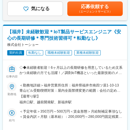
・生産計画に基づく複数ラインの進捗管理・負荷調整
の金額であり、選考を通じて上下する可能性があります。月給(月
個人別カレンダー制のため曜日固定の休日はなく、基本は日曜・
応募依頼する
・ラインリーダー／班長のマネジメント（指示・評価・育成）
気になる
額)は固定手当を含めた表記です。
祝日休み、当番で出勤する場合があります。
（エージェントサービス）
・品質異常・設備異常の統括対応および是正推進
シフトは前月25日までに決定、希望休は公平性を踏まえて調整し
・工程内不良の分析・改善活動の推進
ます。
・人員配置・シフト管理（最適配置）
緊急対応は当番者が対応するため、休日呼出しは原則ありませ
・安全・品質・生産性向上に向けた現場改善の主導
ん。
【福井】未経験歓迎＊IoT製品サービスエンジニア《安
・上位会議向けの実績報告・課題整理
心の長期研修＊専門技術習得可＊転勤なし》
■キャリアパス：
■製造課のミッション：
株式会社トーショー
評価は年功ではなく役割と成果を重視します。昇格は自薦制で、
・敦賀拠点の生産商材における、社員組立工程の製造KPIを策定
直近2～3年の実績や挑戦テーマをもとに選考します。
契約社員
転勤なし
職種未経験歓迎
業種未経験歓迎
し、そのKPI達成に向けて生産管理・実行を行う。
年収モデル例として5年目で600万円の実績もあり、将来的には課
・敦賀拠点生産品の立ち上げ・安定化を行い標準化された作業と
長・部長クラスを目指す道も開かれています。
工程を、構内請負や協力会社への移管・引継ぎを行う。
◇◆未経験者歓迎！6ヶ月以上の長期研修を用意しているため文系
・上記を通して、敦賀工場全体の品質向上・コスト最適化・安定
■企業の特徴：
かつ未経験の方でも活躍！／調剤IoT機器といった最新技術のメン
稼働の実現に貢献する
仕事内容
パナソニックGの一員として、安定した事業基盤と制度を確立し
テナンスが可能！／原則転勤は無いため特定エリアで就業された
ております。
い方も歓迎！社会貢献性の高い仕事◆◇
＜勤務地詳細＞福井営業所住所：福井県福井市南四ツ居1-10-13
■職場について：
福利厚生では年間5万円相当のカフェテリアプランが好評です。
青山ビル受動喫煙対策：屋内全面禁煙変更の範囲：会社の定める
・現場密着型でスピード感のある意思決定
修理後に直接いただく「ありがとう」の言葉が、仕事の大きな原
【はじめに】
勤務地
事業所（リモートワーク含む）
・データ・事実に基づく運営（進捗・品質の見える化）
【最寄り駅】
動力になる企業です。
当ポジションはフィールドエンジニアと言われる、自社製品を購
・改善志向が強く、現場主体のカイゼン文化
福井口駅、越前開発駅、新福井駅
入されたお客様先へ出向き、機械やシステムのメンテナンスを行
・若手～ベテランまで幅広いメンバーが協働
変更の範囲：会社の定める業務
う技術職となります。
＜予定年収＞350万円～500万円＜賃金形態＞月給制補足事項なし
メンテナンススキルの市場価値は上昇の一途を辿っており、同社
＜賃金内訳＞月額（基本給）：200,000円～280,000円固定残業手
■キャリアパスの例：
で得られるスキルも例外ではありません。完全未経験から市場価
給与
当/月：40,000円～70,000円（固定残業時間33時間0分/月）超過し
・製造課内：係長 → 課長（ライン統括・工程責任者）
値を高める事ができる貴重な求人となります。
た時間外労働の残業手当は追加支給＜月給＞240,000円～350,000
・工場全体：製造統括／工場運営ポジション 等の中核マネジメン