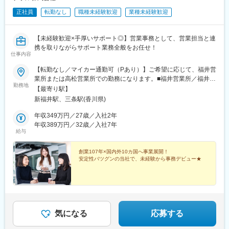
正社員
転勤なし
職種未経験歓迎
業種未経験歓迎
【未経験歓迎×手厚いサポート◎】営業事務として、営業担当と連
携を取りながらサポート業務全般をお任せ！
仕事内容
【転勤なし／マイカー通勤可（Pあり）】ご希望に応じて、福井営
業所または高松営業所での勤務になります。■福井営業所／福井市
勤務地
城東4丁目22-16 ヨコヤマビル1F■高松営業所／香川県高松市日東
【最寄り駅】
ハゼ町4-5受動喫煙対策：屋内全面禁煙
新福井駅、三条駅(香川県)
年収349万円／27歳／入社2年
年収389万円／32歳／入社7年
給与
創業107年×国内外10カ国へ事業展開！
安定性バツグンの当社で、未経験から事務デビュー★
気になる
応募する