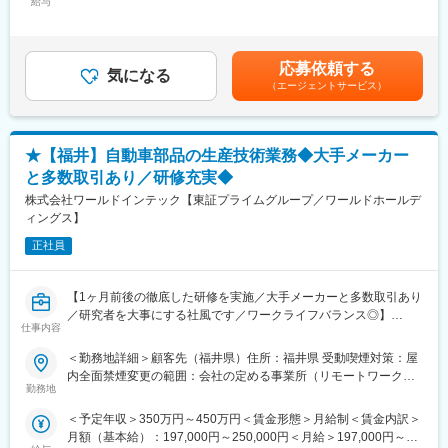
変更の範囲：会社の定める業務
給与
250,000円＜昇給有無＞有＜残業手当＞有＜給与補足＞■昇給：年
（1）入社後は初期研修：導入研修、モノづくり研修
1回（2月）■賞与：年2回（7月・12月） 2025年度実績3.00ヶ月
就業規則や評価制度の説明は勿論、働く上で必要なビジネスマナ
分賃金はあくまでも目安の金額であり、選考を通じて上下する可
ーも学ぶことができます。
能性があります。月給(月額)は固定手当を含めた表記です。
（2）配属先での就業スタート（配属先での研修有）
応募依頼する
気になる
（3）入社3年目～キャリアUP支援制度
（エージェントサービス）
※面談を行い、ご本人の強みを更に強化し弱みを補うための技術研
修を受講していただきます。ベテラン技術者の指導やe-learningも
充実しています。
★【福井】自動車部品の生産技術業務◆大手メーカー
ご希望を最大限加味してキャリアUPのサポートをいたします。
その際、ニーズやポジションに合わせて業務内容や勤務地の相
と多数取引あり／研修充実◆
談、給料UPも叶います！
株式会社ワールドインテック【東証プライムグループ／ワールドホールデ
ィングス】
■当社の魅力：
・「FOR Alliance System」という、担当営業、クライアントリー
正社員
ダー、シニアエキスパートの3者によるサポート体制があります。
・ワールドインテックのワークスタイルは、あなたのキャリア形
【1ヶ月前後の徹底した研修を実施／大手メーカーと多数取引あり
成をともに考え、自分にあった分野・勤務地で働けるというワー
／研究者を大事にする社風です／ワークライフバランス◎】
クスタイルです。
仕事内容
・実務に必要なスキルを身に付けることができる教育研修制度が
■業務内容：
あり、様々な技術を身につけることができます。
＜勤務地詳細＞顧客先（福井県）住所：福井県 受動喫煙対策：屋
・プレス製品,焼入れ製品の工程整備全般
・現在のスキルを伸ばしたい方・新しいスキルを身につけたい
内全面禁煙変更の範囲：会社の定める事業所（リモートワーク含
新製品の工程設計、工程整備、金型設計及び号口改
方、エンジニアから管理職を目指す方、様々な方が活躍できるフ
勤務地
む）
ィールドを用意しています。
＜予定年収＞350万円～450万円＜賃金形態＞月給制＜賃金内訳＞
■キャリアプラン：
月額（基本給）：197,000円～250,000円＜月給＞197,000円～
※当社、ワールドインテックで未経験からエンジニアになるまで
変更の範囲：会社の定める業務