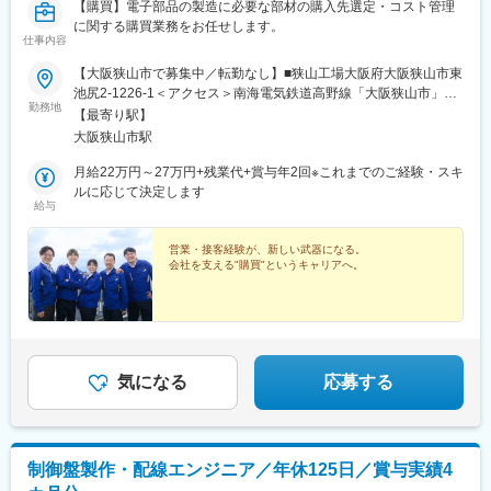
【購買】電子部品の製造に必要な部材の購入先選定・コスト管理
に関する購買業務をお任せします。
仕事内容
【大阪狭山市で募集中／転勤なし】■狭山工場大阪府大阪狭山市東
池尻2-1226-1＜アクセス＞南海電気鉄道高野線「大阪狭山市」駅
勤務地
より徒歩9分※受動喫煙対策：屋内全面禁煙
【最寄り駅】
大阪狭山市駅
月給22万円～27万円+残業代+賞与年2回※これまでのご経験・スキ
ルに応じて決定します
給与
営業・接客経験が、新しい武器になる。
会社を支える"購買"というキャリアへ。
気になる
応募する
制御盤製作・配線エンジニア／年休125日／賞与実績4