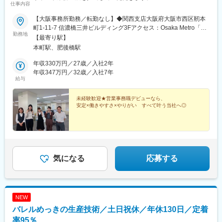
仕事内容
【大阪事務所勤務／転勤なし】◆関西支店大阪府大阪市西区靭本
町1-11-7 信濃橋三井ビルディング3Fアクセス：Osaka Metro「本
勤務地
町駅」徒歩1分受動喫煙対策：屋内全面禁煙
【最寄り駅】
本町駅、肥後橋駅
年収330万円／27歳／入社2年
年収347万円／32歳／入社7年
給与
未経験歓迎★営業事務職デビューなら、
安定×働きやすさ×やりがい すべて叶う当社へ◎
気になる
応募する
NEW
バレルめっきの生産技術／土日祝休／年休130日／定着
率95％