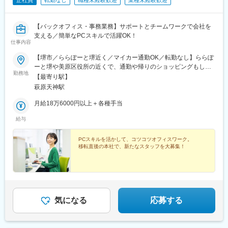
【バックオフィス・事務業務】サポートとチームワークで会社を
支える／簡単なPCスキルで活躍OK！
仕事内容
【堺市／ららぽーと堺近く／マイカー通勤OK／転勤なし】ららぽ
ーと堺や美原区役所の近くで、通勤や帰りのショッピングもしや
勤務地
すい立地です。大阪府堺市美原区黒山241-2＜アクセス＞■南海高
【最寄り駅】
野線「北野田駅」よりバス18分「黒姫山古墳前」すぐ■阪和道美
萩原天神駅
原北インター出口から5分☆転勤はありません。☆自動車・バイク
通勤可☆受動喫煙対策：屋内全面禁煙
月給18万6000円以上＋各種手当
給与
PCスキルを活かして、コツコツオフィスワーク。
移転直後の本社で、新たなスタッフを大募集！
気になる
応募する