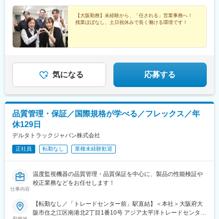
します！（規定あり）
【大阪勤務】未経験から、「任される」営業事務へ！
残業ほぼなし、土日祝休みで長く働ける環境です！
気になる
応募する
品質管理・保証／国際規格が学べる／フレックス／年
休129日
デルタトラックジャパン株式会社
正社員
転勤なし
業種未経験歓迎
温度監視機器の品質管理・品質保証を中心に、製品の性能検証や
校正業務などをお任せします！
仕事内容
【転勤なし／「トレードセンター前」駅直結】＜本社＞大阪府大
阪市住之江区南港北2丁目1番10号 アジア太平洋トレードセンター
勤務地