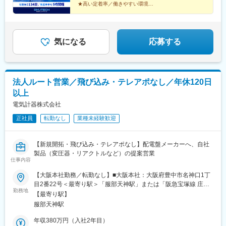
★高い定着率／働きやすい環境
★家族手当・資格手当も完備
顧客に寄り添う営業で、
未経験から叶うキャリアと働きやすさ！
気になる
応募する
法人ルート営業／飛び込み・テレアポなし／年休120日
以上
電気計器株式会社
正社員
転勤なし
業種未経験歓迎
【新規開拓・飛び込み・テレアポなし】配電盤メーカーへ、自社
製品（変圧器・リアクトルなど）の提案営業
仕事内容
【大阪本社勤務／転勤なし】■大阪本社：大阪府豊中市名神口1丁
目2番22号＜最寄り駅＞「服部天神駅」または「阪急宝塚線 庄内
勤務地
駅」より徒歩で20分※担当エリアのお客様先への出張あり（月1回
【最寄り駅】
程度／1～2泊程度）※受動喫煙対策：屋内禁煙
服部天神駅
年収380万円（入社2年目）