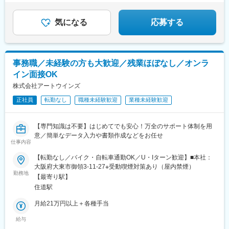
気になる
応募する
事務職／未経験の方も大歓迎／残業ほぼなし／オンラ
イン面接OK
株式会社アートウインズ
正社員
転勤なし
職種未経験歓迎
業種未経験歓迎
【専門知識は不要】はじめてでも安心！万全のサポート体制を用
意／簡単なデータ入力や書類作成などをお任せ
仕事内容
【転勤なし／バイク・自転車通勤OK／U・Iターン歓迎】■本社：
大阪府大東市御領3-11-27※受動喫煙対策あり（屋内禁煙）
勤務地
【最寄り駅】
住道駅
月給21万円以上＋各種手当
給与