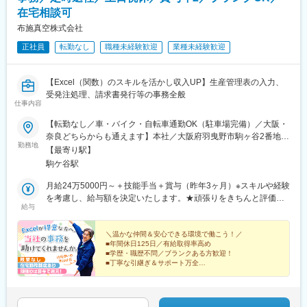
在宅相談可
布施真空株式会社
正社員
転勤なし
職種未経験歓迎
業種未経験歓迎
【Excel（関数）のスキルを活かし収入UP】生産管理表の入力、
受発注処理、請求書発行等の事務全般
仕事内容
【転勤なし／車・バイク・自転車通勤OK（駐車場完備）／大阪・
奈良どちらからも通えます】本社／大阪府羽曳野市駒ヶ谷2番地
勤務地
103＜アクセス＞近鉄南大阪線「駒ヶ谷駅」徒歩12分＜受動喫煙
【最寄り駅】
対策＞屋内全面禁煙（喫煙可能場所あり）
駒ケ谷駅
月給24万5000円～＋技能手当＋賞与（昨年3ヶ月）※スキルや経験
を考慮し、給与額を決定いたします。★頑張りをきちんと評価し
給与
てもらえる環境！新しい生産管理表を作成してみた、棚卸しの資
料を自動計算化した等、業務改善のアイデアは大歓迎！頑張りや
資格取得に応じて技能手当が支給されます。
＼温かな仲間＆安心できる環境で働こう！／
■年間休日125日／有給取得率高め
■学歴・職歴不問／ブランクある方歓迎！
■丁寧な引継ぎ＆サポート万全
■PCスキルを活かして収入UP
■髪型・ネイル自由
■車通勤OK（駐車場完備）
■リモートワーク相談可