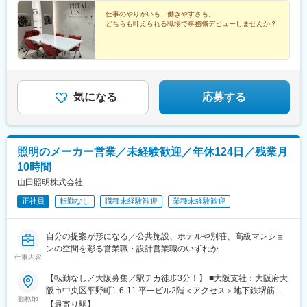
仕事のやりがいも、働きやすさも。
どちらも叶えられる職場で事務職デビューしませんか？
気になる
応募する
照明のメーカー営業／未経験歓迎／年休124日／残業月
10時間
山田照明株式会社
正社員
転勤なし
職種未経験歓迎
業種未経験歓迎
自分の提案が形になる／公共施設、ホテルや別荘、高級マンショ
ンの空間を彩る営業職・設計営業職のいずれか
仕事内容
【転勤なし／大阪募集／駅チカ徒歩3分！】 ■大阪支社：大阪府大
阪市中央区平野町1-6-11 平一ビル2階＜アクセス＞地下鉄堺筋線
勤務地
「北浜駅」より徒歩3分＜オフィス環境＞駅近で周辺環境も便利な
【最寄り駅】