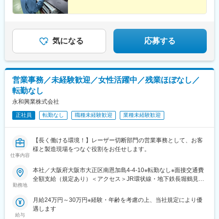
気になる
応募する
営業事務／未経験歓迎／女性活躍中／残業ほぼなし／
転勤なし
永和興業株式会社
正社員
転勤なし
職種未経験歓迎
業種未経験歓迎
【長く働ける環境！】レーザー切断部門の営業事務として、お客
様と製造現場をつなぐ役割をお任せします。
仕事内容
本社／大阪府大阪市大正区南恩加島4-4-10※転勤なし※面接交通費
全額支給（規定あり）＜アクセス＞JR環状線・地下鉄長堀鶴見緑
勤務地
地線「大正」駅よりバス乗車「大運橋通」下車後、徒歩5分★自動
車通勤もOK！（駐車場は各自契約）★すべての通勤手段におい
月給24万円～30万円※経験・年齢を考慮の上、当社規定により優
て、ご自宅の最寄り駅から電車＋バスの交通費を支給します！
遇します
（自動車・バイク・自転車通勤も対象！）★面接時にも支給いた
給与