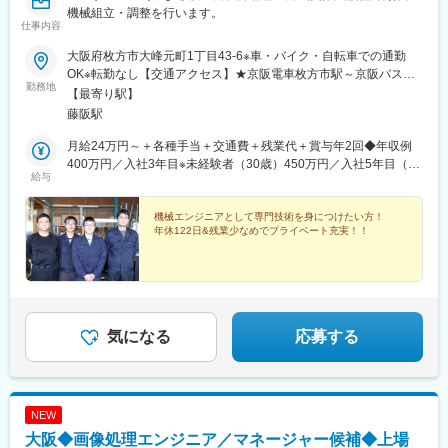
機械組立・調整を行います。
仕事内容
大阪府枚方市大峰元町1丁目43-6※車・バイク・自転車での通勤
OK※転勤なし【交通アクセス】★京阪電車枚方市駅～京阪バス枚
勤務地
方市駅南口から15分★JR東西線・学研都市線津田駅からバスで15
【最寄り駅】
分★JR東西線・学研都市線藤阪駅から徒歩20分
藤阪駅
月給24万円～＋各種手当＋交通費＋残業代＋賞与年2回◆年収例
400万円／入社3年目※未経験者（30歳）450万円／入社5年目（32
給与
歳）
機械エンジニアとして専門技術を身につけたい方！
年休122日&残業少なめでプライベート充実！！
気になる
応募する
NEW
大阪◆画像処理エンジニア／マネージャー候補◆上場