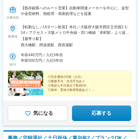
【既存顧客へのルート営業】自動車関連メーカーを中心に、金型
や金型材料、熱処理・表面処理などを提案
仕事内容
【転勤なし／UIターン歓迎】本社／大阪府大阪市西区立売堀2-1-
14＜アクセス＞大阪メトロ中央線・四つ橋線「本町駅」より徒歩
勤務地
10分大阪メトロ長堀鶴見緑地線「西大橋駅」より徒歩8分大阪メ
【最寄り駅】
トロ中央線・千日前線「阿波座駅」より徒歩6分※受動喫煙対策あ
西大橋駅、阿波座駅、西長堀駅
り
年収440万円／入社3年目
年収500万円／入社5年目
給与
◎完全週休2日制（土日）
◎家族手当・住宅手当あり
◎有給も半日単位で取得OK
◎産休・育休の取得実績あり！
◎男性社員の育休取得実績も！
安心して働ける環境で、営業としてイチから成長しませ
んか？
気になる
応募する
事務／定時退社／土日祝休／賞与年2／ブランクOK／