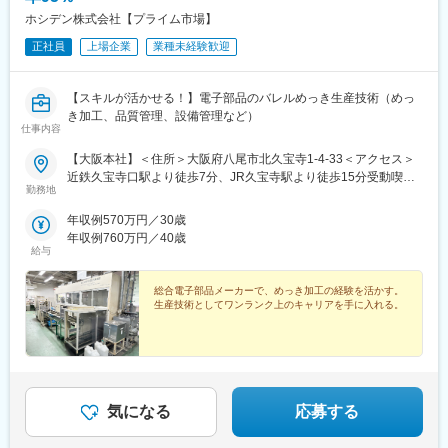
ホシデン株式会社【プライム市場】
正社員
上場企業
業種未経験歓迎
【スキルが活かせる！】電子部品のバレルめっき生産技術（めっ
き加工、品質管理、設備管理など）
仕事内容
【大阪本社】＜住所＞大阪府八尾市北久宝寺1-4-33＜アクセス＞
近鉄久宝寺口駅より徒歩7分、JR久宝寺駅より徒歩15分受動喫煙
勤務地
対策：屋内禁煙
年収例570万円／30歳
年収例760万円／40歳
給与
総合電子部品メーカーで、めっき加工の経験を活かす。
生産技術としてワンランク上のキャリアを手に入れる。
気になる
応募する