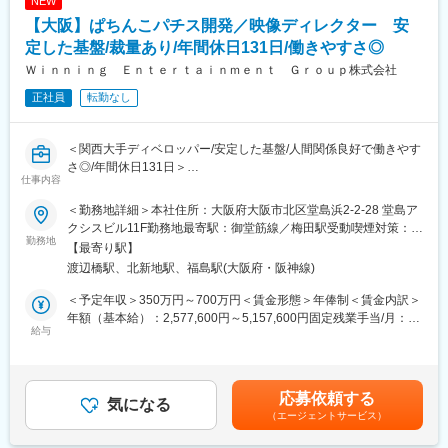
NEW
FA業界の知見をお持ちの方からのご応募お待ちしております。
【大阪】ぱちんこパチス開発／映像ディレクター 安
【導入事例】
定した基盤/裁量あり/年間休日131日/働きやすさ◎
・大手自動車メーカー向け外観検査システム
Ｗｉｎｎｉｎｇ Ｅｎｔｅｒｔａｉｎｍｅｎｔ Ｇｒｏｕｐ株式会社
正社員
転勤なし
【具体的な職務内容】
・画像処理アルゴリズムの設計、実装、テスト
・要件整理・計画、管理・レビュー、設計実装に関わる業務（設
＜関西大手ディベロッパー/安定した基盤/人間関係良好で働きやす
計実装が中心）
さ◎/年間休日131日＞
仕事内容
「関わる全ての人をHAPPYに！」を理念とし、ゲーム・遊技機の
■製造業のインテグレーターとは
企画開発、ゲーミング（カジノ）事業やアミューズメント事業を
国際競争の激化や人手不足など、深刻な課題を抱える製造業で
＜勤務地詳細＞本社住所：大阪府大阪市北区堂島浜2-2-28 堂島ア
手掛ける当社にて、ぱちんこ及びパチスロ開発における映像ディ
は、デジタル活用による業務効率化・生産性向上が求められてい
クシスビル11F勤務地最寄駅：御堂筋線／梅田駅受動喫煙対策：屋
レクターとして業務に携わっていただきます。
勤務地
ます。
内全面禁煙変更の範囲：会社の定める事業所
【最寄り駅】
渡辺橋駅、北新地駅、福島駅(大阪府・阪神線)
■職務内容：
そこで私たちは、製造現場の自動化及び省人化を支援するべく、
・機種の映像企画、顧客折衝
自社開発のAI技術を活用したソフトウェアプロダクト + ハードウ
＜予定年収＞350万円～700万円＜賃金形態＞年俸制＜賃金内訳＞
・工数管理、スケジュール管理
ェアの両軸で工場ラインのインテグレーション提案を行い、工場
年額（基本給）：2,577,600円～5,157,600円固定残業手当/月：
・品質（映像のクオリティ）管理
給与
現場実装を通じた課題解決型ソリューションを提供しています。
76,800円～153,600円（固定残業時間40時間0分/月）超過した時
・映像仕様書、制作指示書の作成
間外労働の残業手当は追加支給＜月額＞291,600円～583,400円
・外部協力会社との折衝、進行管理
現在はAI外観検査事業およびコンサルティング事業を中心に事業
（12分割）（一律手当を含む）＜昇給有無＞有＜残業手当＞有＜
拡大しており、今後も製造現場における様々な課題解決に向け
給与補足＞※給与詳細は経験・スキルを考慮のうえ決定■昇給：年
応募依頼する
■当社の特徴・強み：
気になる
た、自社製のAIソフトウェア×IoTによる新たなソリューション領
1回■賞与：業績に応じて支給（標準2.0ヶ月）■インセンティブ：
（エージェントサービス）
＜安定した基盤＞
域へと事業を拡大していきます。
評価により基本給1～2ヶ月■年俸350万円～700万円※賞与、イン
企画から開発まで一貫して請け負っており、ゲーム事業では30年
センティブ、年間の実績・評価によって変動あり賃金はあくまで