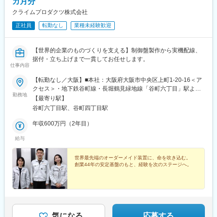
カ月分
クライムプロダクツ株式会社
正社員
転勤なし
業種未経験歓迎
【世界的企業のものづくりを支える】制御盤製作から実機配線、
据付・立ち上げまで一貫してお任せします。
仕事内容
【転勤なし／大阪】■本社：大阪府大阪市中央区上町1-20-16＜ア
クセス＞・地下鉄谷町線・長堀鶴見緑地線「谷町六丁目」駅より
勤務地
徒歩9分・JR環状線・長堀鶴見緑地線「玉造」駅より徒歩16分※案
【最寄り駅】
件によって、第一工場（本社より徒歩1分）・第二工場（東大阪
谷町六丁目駅、谷町四丁目駅
市）での勤務となる場合があります※受動喫煙対策あり（社内禁
煙、屋外喫煙可能場所あり）
年収600万円（2年目）
給与
世界最先端のオーダーメイド装置に、命を吹き込む。
創業44年の安定基盤のもと、経験を次のステージへ。
気になる
応募する