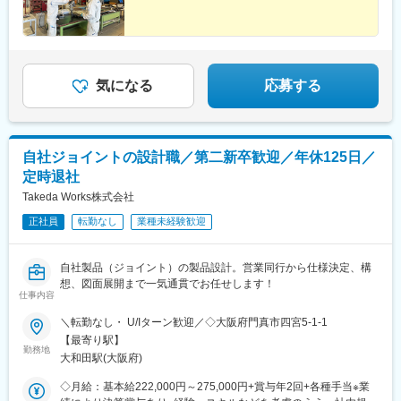
気になる
応募する
自社ジョイントの設計職／第二新卒歓迎／年休125日／
定時退社
Takeda Works株式会社
正社員
転勤なし
業種未経験歓迎
自社製品（ジョイント）の製品設計。営業同行から仕様決定、構
想、図面展開まで一気通貫でお任せします！
仕事内容
＼転勤なし・ U/Iターン歓迎／◇大阪府門真市四宮5-1-1
【最寄り駅】
勤務地
大和田駅(大阪府)
◇月給：基本給222,000円～275,000円+賞与年2回+各種手当※業