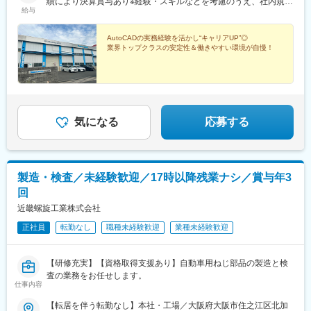
績により決算賞与あり※経験・スキルなどを考慮のうえ、社内規定
給与
により決定します。
AutoCADの実務経験を活かし“キャリアUP”◎
業界トップクラスの安定性＆働きやすい環境が自慢！
気になる
応募する
製造・検査／未経験歓迎／17時以降残業ナシ／賞与年3
回
近畿螺旋工業株式会社
正社員
転勤なし
職種未経験歓迎
業種未経験歓迎
【研修充実】【資格取得支援あり】自動車用ねじ部品の製造と検
査の業務をお任せします。
仕事内容
【転居を伴う転勤なし】本社・工場／大阪府大阪市住之江区北加