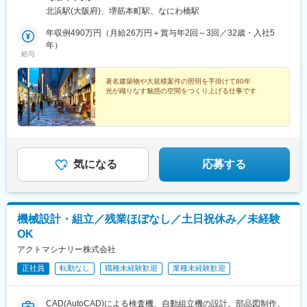
エリアです。オフィスは一人のスペースにゆとりがあり、集中し
北浜駅(大阪府)、堺筋本町駅、なにわ橋駅
て仕事をすることができます。※受動喫煙対策：屋内禁煙
年収例490万円（月給26万円＋賞与年2回～3回／32歳・入社5
年）
給与
著名建築物や大規模案件の照明を手掛けて80年
光が織りなす魅惑の空間をつくり上げる仕事です
気になる
応募する
機械設計・組立／残業ほぼなし／土日祝休み／未経験
OK
アクトマシナリー株式会社
正社員
転勤なし
職種未経験歓迎
業種未経験歓迎
CAD(AutoCAD)による検査機、自動組立機の設計。部品図制作、