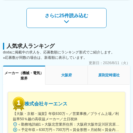
以上、遊技機事業では20年以上の開発実績があります。現在250
変更の範囲：会社の定める業務
も目安の金額であり、選考を通じて上下する可能性があります。
タイトル以上の作品があり、ホールに行けば必ず並んでいるヒッ
月給(月額)は固定手当を含めた表記です。
ト機種を量産しています！
さらに25件読み込む
リピート発注から新規まで多数のクライアントからお声がけいた
だいています。
＜アットホームな社風＞
1つのものをチームで創り上げていくことが多いため、アットホー
ムな雰囲気で定着率の高い職場です。開発したものに納得できな
人気求人ランキング
ければ、業務外でも納得できるまで挑戦したり、勉強会に参加し
dodaに掲載中の求人を、応募数順にランキング形式でご紹介します。
たりと、向上心が高く勉強熱心な社員が多い職場です。人の良さ
※応募数が同数の場合は、新着順に表示しています。
に魅力を感じてご入社される方が多いです！
更新日：
2026/8/11（火）
＜ワークライフバランス＞業界随意つのホワイト企業を目指して
メーカー（機械・電気）
大阪府
原則定時退社
います！
業界
・年間休日131日（夏休み、年末年始、推し活休暇、誕生日休
暇）
・裁量労働制を導入し働く時間を自分で設計。
・自分で資産を投資運用できる企業型確定拠出年金（401K）制度
株式会社キーエンス
※現場社員が「こんなに休めると思っていなかった」と言うほど休
みは取りやすいです。オンオフのバランス、家族との時間を大切
【大阪・京都・滋賀】年収630万～／営業事務／プライム上場／利
にしています！
益率50％越の高収益メーカー／土日祝休
＜勤務地詳細1＞大阪北営業所住所：大阪府大阪市淀川区宮原3-5-36 新大阪トラストタワー勤務地最寄駅：新大阪駅受動喫煙対策：敷地内喫煙可能場所あり＜勤務地詳細2＞京都営業所住所：京都府京都市下京区四条通室町東入函谷鉾町101 アーバンネット四条烏丸ビル受動喫煙対策：屋内全面禁煙＜勤務地詳細3＞滋賀営業所住所：滋賀県大津市中央2-2-6 受動喫煙対策：屋内全面禁煙変更の範囲：会社の定める事業所
変更の範囲：会社の定める業務
＜予定年収＞630万円～700万円＜賃金形態＞月給制＜賃金内訳＞月額（基本給）：279,000円～281,000円＜月給＞279,000円～281,000円＜昇給有無＞有＜残業手当＞有＜給与補足＞上記は入社初年度の想定年収です。※月給の金額とは別で、残業代、業績賞与支給有り※賞与：年4回、昇給：年1～2回※経験・能力等を考慮の上、同社規定により待遇を決定します※年収は会社業績によって変動することがあります賃金はあくまでも目安の金額であり、選考を通じて上下する可能性があります。月給(月額)は固定手当を含めた表記です。