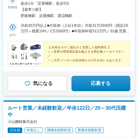
徒歩1分「淀屋橋駅」徒歩5分
勤務地
【最寄り駅】
肥後橋駅、淀屋橋駅、渡辺橋駅
月給30万円以上■月収例（入社1年目）月収31万2600円（固定29
万円＋残業10H／2万2600円）■年収例年収513万円／32歳 営業職
給与
経験2年／元ネットワーク技術者／月収35万6000円（固定33万円
＋残業10H／2万6000円）＋賞与80万円
【 未来をのぞく面白さと充実した福利厚生 】
＼＼世界の環境測定器を輸入する商社兼メーカーです／
／
＼＼大手メーカーや自治体からの引き合いもあります／
／
月収例（入社1年目）
31万2600円（固定29万円＋残業10H／2万2600円）
気になる
応募する
ルート営業／未経験歓迎／年休122日／20～30代活躍
中
小山鋼材株式会社
正社員
転勤なし
職種未経験歓迎
業種未経験歓迎