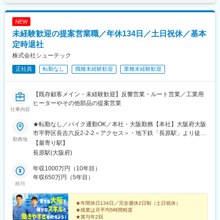
NEW
未経験歓迎の提案営業職／年休134日／土日祝休／基本
定時退社
株式会社シューテック
正社員
転勤なし
職種未経験歓迎
業種未経験歓迎
【既存顧客メイン・未経験歓迎】反響営業・ルート営業／工業用
ヒーターやその他部品の提案営業
仕事内容
★転勤なし／バイク通勤OK／本社・大阪勤務【本社】大阪府大阪
市平野区長吉六反2-2-2＜アクセス＞・地下鉄「長原駅」より徒歩
勤務地
15分※受動喫煙対策：あり
【最寄り駅】
長原駅(大阪府)
年収1000万円（10年目）
年収650万円（5年目）
給与
★年間休日134日／完全週休2日制（土日祝休）
★残業は月平均5時間程度
★賞与年2回