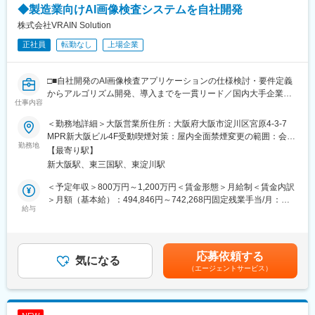
◆製造業向けAI画像検査システムを自社開発
株式会社VRAIN Solution
正社員
転勤なし
上場企業
□■自社開発のAI画像検査アプリケーションの仕様検討・要件定義
からアルゴリズム開発、導入までを一貫リード／国内大手企業と
仕事内容
取引多数／売上高200%成長／東証グロース上場■□
＜勤務地詳細＞大阪営業所住所：大阪府大阪市淀川区宮原4-3-7
■仕事内容
MPR新大阪ビル4F受動喫煙対策：屋内全面禁煙変更の範囲：会社
画像処理エンジニアとして、自社開発のAI画像検査アプリケーシ
勤務地
の定める事業所（リモートワーク含む）
【最寄り駅】
ョンですでに300社以上に導入実装されている「Phoenix」の仕様
新大阪駅、東三国駅、東淀川駅
検討・要件定義からアルゴリズム開発、導入までを一貫してリー
ドするポジションです。
＜予定年収＞800万円～1,200万円＜賃金形態＞月給制＜賃金内訳
＞月額（基本給）：494,846円～742,268円固定残業手当/月：
Phoenixは、自社AIアルゴリズムとルールベース画像処理を組み合
給与
171,821円～257,732円（固定残業時間45時間0分/月）超過した時
わせたハイブリッド検査システムであり、本ポジションでは特に
間外労働の残業手当は追加支給＜月給＞666,667円～1,000,000円
ルールベース画像処理アルゴリズムの設計・開発領域を中心にプ
（一律手当を含む）＜昇給有無＞有＜残業手当＞有＜給与補足＞※
ロダクト開発を推進していただきます。
年収構成：月給×12ヶ月※人事評価年2回、評価に応じて給与改定
応募依頼する
気になる
を行う※管理監督者での採用となった場合は、固定残業手当は支給
（エージェントサービス）
また、今後のプロダクト拡張および開発組織強化に伴い、技術リ
対象外／基本給：666,667円～1,000,000円となります。賃金はあ
ードおよびメンバーマネジメントを担うマネージャー候補として
くまでも目安の金額であり、選考を通じて上下する可能性があり
の活躍を期待しています。
ます。月給(月額)は固定手当を含めた表記です。
ご自身のスキルを活かし、業界の最前線で活躍できる環境です。