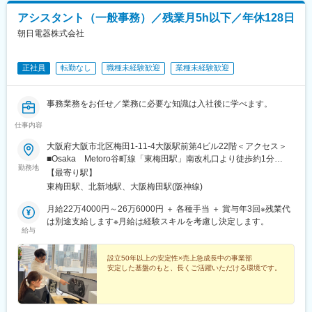
アシスタント（一般事務）／残業月5h以下／年休128日
朝日電器株式会社
正社員
転勤なし
職種未経験歓迎
業種未経験歓迎
事務業務をお任せ／業務に必要な知識は入社後に学べます。
仕事内容
大阪府大阪市北区梅田1-11-4大阪駅前第4ビル22階＜アクセス＞
■Osaka Metoro谷町線「東梅田駅」南改札口より徒歩約1分
勤務地
■Osaka Metoro御堂筋線「梅田駅」南改札口より徒歩約5分
【最寄り駅】
■Osaka Metoro四ツ橋線「西梅田駅」南7-Aより徒歩約5分■JR東
東梅田駅、北新地駅、大阪梅田駅(阪神線)
西線「北新地駅」より徒歩約4分■ JR各線「大阪駅」より徒歩約8
分■ 阪神各線「梅田駅」より徒歩約5分■ 阪急各線「梅田駅」より
月給22万4000円～26万6000円 ＋ 各種手当 ＋ 賞与年3回※残業代
徒歩約10分※転勤なし※受動喫煙対策：屋内全面禁煙
は別途支給します※月給は経験スキルを考慮し決定します。
給与
設立50年以上の安定性×売上急成長中の事業部
安定した基盤のもと、長くご活躍いただける環境です。