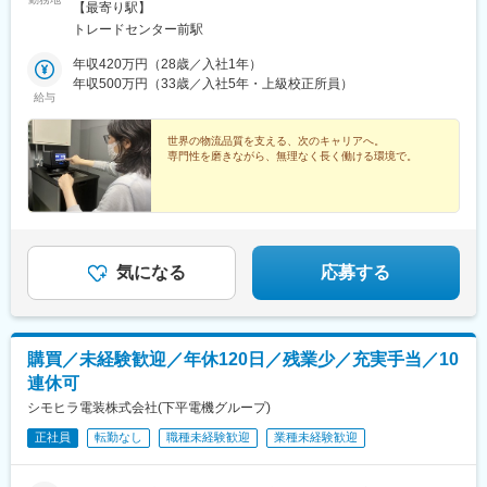
ITM棟 4F※転勤はありません※受動喫煙対策：あり（館内全面禁
【最寄り駅】
煙、喫煙スペースあり）
トレードセンター前駅
年収420万円（28歳／入社1年）
年収500万円（33歳／入社5年・上級校正所員）
給与
世界の物流品質を支える、次のキャリアへ。
専門性を磨きながら、無理なく長く働ける環境で。
気になる
応募する
購買／未経験歓迎／年休120日／残業少／充実手当／10
連休可
シモヒラ電装株式会社(下平電機グループ)
正社員
転勤なし
職種未経験歓迎
業種未経験歓迎