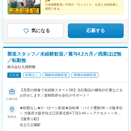
業■
◎未経験歓迎／日本の「モノづくり」を支える技術者に
成長できる
◎明治41年に創業の安定環境／賞与年2回(昨年度実績5
ヶ月分)
◎完全週休2日(土・日)／年休120日／残業ほとんどなし
♪
気になる
応募する
製造スタッフ／未経験歓迎／賞与4.2カ月／残業ほぼ無
／転勤無
株式会社九飛勢螺
正社員
転勤なし
職種未経験歓迎
業種未経験歓迎
【充実の研修で未経験スタートOK】当社製品の梱包や計量などを
お任せします／資格取得を会社がサポート！
仕事内容
★転勤なし★U・Iターン歓迎★自転車・バイク通勤OK＜大阪本社
＞ 大阪府大阪市住之江区新北島4丁目3-44＝＝アクセス＝＝大阪
勤務地
メトロ「住之江公園駅」「平林駅」より徒歩15分受動喫煙対策：
【最寄り駅】
屋内禁煙
住之江公園駅