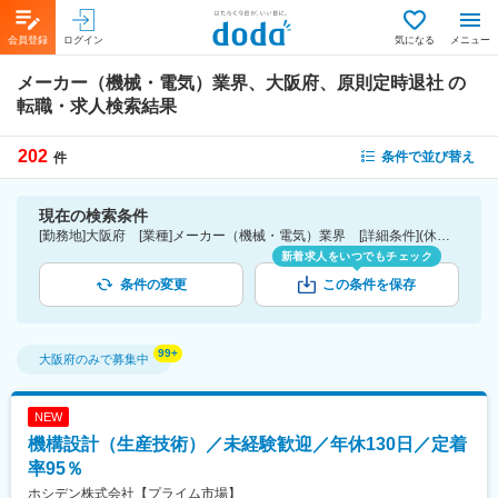
会員登録
ログイン
気になる
メニュー
メーカー（機械・電気）業界、大阪府、原則定時退社
の
転職・求人検索結果
202
条件で並び替え
件
現在の検索条件
[勤務地]大阪府 [業種]メーカー（機械・電気）業界 [詳細条件](休日・働き方)原則定時退社
新着求人をいつでもチェック
条件の変更
この条件を保存
大阪府
のみで募集中
NEW
機構設計（生産技術）／未経験歓迎／年休130日／定着
率95％
ホシデン株式会社【プライム市場】