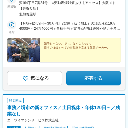
賀屋4丁目7番24号 ※受動喫煙対策あり【アクセス】大阪メトロ
勤務地
四つ橋線「北加賀屋駅」から徒歩12分
【最寄り駅】
北加賀屋駅
【月収例24万円～30万円】※製造（ねじ加工）の場合月給19万
4000円～24万4000円＋各種手当＋賞与※給与は経験や能力を考慮
給与
して決定します
派手じゃない。でも、なくならない。
日本のほぼすべての自動車を支える部品メーカー。
気になる
応募する
締切間近
事務／堺市の新オフィス／土日祝休・年休120日～／残
業なし
エーワイマシンサービス株式会社
正社員
転勤なし
職種未経験歓迎
業種未経験歓迎