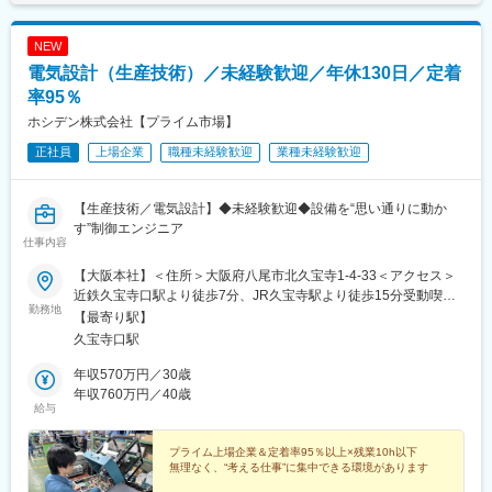
NEW
電気設計（生産技術）／未経験歓迎／年休130日／定着
率95％
ホシデン株式会社【プライム市場】
正社員
上場企業
職種未経験歓迎
業種未経験歓迎
【生産技術／電気設計】◆未経験歓迎◆設備を“思い通りに動か
す”制御エンジニア
仕事内容
【大阪本社】＜住所＞大阪府八尾市北久宝寺1-4-33＜アクセス＞
近鉄久宝寺口駅より徒歩7分、JR久宝寺駅より徒歩15分受動喫煙
勤務地
対策：屋内禁煙
【最寄り駅】
久宝寺口駅
年収570万円／30歳
年収760万円／40歳
給与
プライム上場企業＆定着率95％以上×残業10h以下
無理なく、“考える仕事”に集中できる環境があります