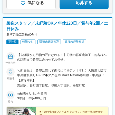
気になる
応募する
製造スタッフ／未経験OK／年休120日／賞与年2回／土
日休み
奥河刃物工業株式会社
正社員
転勤なし
職種未経験歓迎
業種未経験歓迎
【未経験から刃物の匠になれる！】刃物の再研磨加工～お客様へ
の訪問まで希望に合わせてお任せ。
仕事内容
＼配属先は、希望に応じて面接にて決定／【本社】大阪府大阪市
中央区和泉町1-2-12◆アクセスOsaka Metoro谷町線・中央線「谷
勤務地
町四丁目」駅8番出口より徒歩3分【八尾工場】大阪府八尾市太田
【最寄り駅】
新町8-222※マイカー通勤OK！※転居を伴う転勤はありません◆ア
志紀駅、谷町四丁目駅、谷町六丁目駅、松屋町駅
クセス・JR大和路線「志紀」駅より車で8分・JR大和路線「柏
原」駅より車で11分・近鉄南大阪線「藤井寺」駅より車で15分
※未経験入社の年収例
3年目：年収400万円
給与
■「専門性の高いスキルが身に付く」刃物一筋の老舗企