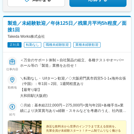
製造／未経験歓迎／年休125日／残業月平均5h程度／面
接1回
Takeda Works株式会社
正社員
転勤なし
職種未経験歓迎
業種未経験歓迎
＜万全のサポート体制＞自社製品の組立、各種テストやオーバー
ホール等の「製造」業務をお任せ！
仕事内容
＼転勤なし・ U/Iターン歓迎／◇大阪府門真市四宮5-1-1※海外出張
（中国）：年1回～2回、1週間程度あり
勤務地
【最寄り駅】
大和田駅(大阪府)
◇月給：基本給222,000円～275,000円+賞与年2回+各種手当※業
績により決算賞与あり※経験・スキルなどを考慮のうえ、社内規定
給与
により決定します。
身近な飲料水から世界のインフラまで支える技術を。
先輩全員が未経験スタート！チーム制でムリなく働ける