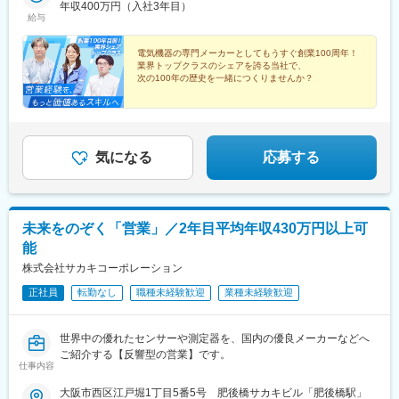
年収400万円（入社3年目）
給与
電気機器の専門メーカーとしてもうすぐ創業100周年！
業界トップクラスのシェアを誇る当社で、
次の100年の歴史を一緒につくりませんか？
★業界未経験OK！先輩もみんな異業界出身
★飛び込み・テレアポ一切なし
★土日祝休み／残業ほぼなし
気になる
応募する
未来をのぞく「営業」／2年目平均年収430万円以上可
能
株式会社サカキコーポレーション
正社員
転勤なし
職種未経験歓迎
業種未経験歓迎
世界中の優れたセンサーや測定器を、国内の優良メーカーなどへ
ご紹介する【反響型の営業】です。
仕事内容
大阪市西区江戸堀1丁目5番5号 肥後橋サカキビル「肥後橋駅」