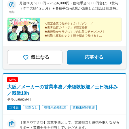
月給20万6,000円～26万6,000円（住宅手当6,000円含む）+賞与
（昨年実績4.2カ月）＋各種手当※残業が発生した場合は別途時間
給与
外手当を支給します。※スキルや経験を考慮して決定します。
＼安定企業で働きやすさバツグン！／
★世界品質の「ネジ」で安定経営！
★未経験からモノづくりの世界にチャレンジ！
★転勤も夜勤もナシ！腰を据えて働ける！
★賞与4.2カ月分支給！退職金制度あり！
★残業月10時間程度＆有給取得率95％以上！
気になる
応募する
NEW
大阪／メーカーの営業事務／未経験歓迎／土日祝休み
／残業10h
テラル株式会社
正社員
転勤なし
職種未経験歓迎
業種未経験歓迎
【働きやすさ◎】営業事務として、営業担当と連携を取りながら
サポート業務全般を担当していただきます。