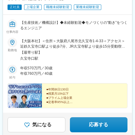
正社員
上場企業
職種未経験歓迎
業種未経験歓迎
【生産技術／機構設計】◆未経験歓迎◆モノづくりの“動き”をつく
るエンジニア
仕事内容
【大阪本社】＜住所＞大阪府八尾市北久宝寺1-4-33＜アクセス＞
近鉄久宝寺口駅より徒歩7分、JR久宝寺駅より徒歩15分受動喫煙
勤務地
対策：屋内禁煙
【最寄り駅】
久宝寺口駅
年収570万円／30歳
年収760万円／40歳
給与
■年間休日130日
■残業月10h以下
■プライム上場企業
■定着率95%以上
＜モノづくりの達成感も、プライベートの充実も手に入
る！＞
気になる
応募する