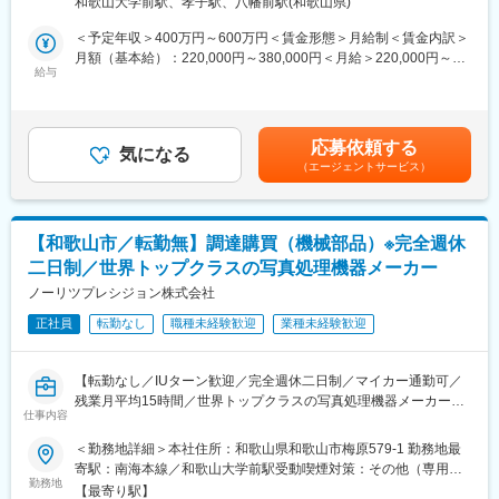
「MCOIL(エムコイル) TM MCシリーズ」に、メタル系パワーイン
和歌山大学前駅、孝子駅、八幡前駅(和歌山県)
品・量産前の妥当性試験の実施方法の検討、評価マニュアルの作
ダクタとして世界最小を実現した「LSCNB1005」
成など、多岐にわたる業務をお任せします。顧客の安心・安全を
＜予定年収＞400万円～600万円＜賃金形態＞月給制＜賃金内訳＞
（1.0×0.5×0.55mm、高さは最大値）を商品化しました。
守る重要な役割を担い、問題解決に向けた提案力が求められま
月額（基本給）：220,000円～380,000円＜月給＞220,000円～
この商品はウェアラブル端末やスマートフォンをはじめ、IoT関連
す。
給与
380,000円＜昇給有無＞有＜残業手当＞有＜給与補足＞■昇給：1
機器の電源回路向けパワーチョークコイル用途に使用されます。
月あたり5,000円～10,000円（前年度実績）■賞与：年2回（前年
2018年9月より和歌山太陽誘電にて月産1000万個体制で量産を開
＜具体的には＞
度実績）賃金はあくまでも目安の金額であり、選考を通じて上下
始しました。（2018年10月）
・製品に求められる性能を満足しているかの設計レビュー
する可能性があります。月給(月額)は固定手当を含めた表記です。
（変更の範囲）適性に応じて、会社の指示する業務への異動を命
応募依頼する
・試作品、量産前の妥当性試験の実施方法の検討、評価マニュア
気になる
じることがある
（エージェントサービス）
ル作成
・評価に関する各種分析・調査
・品質体制の構築と市場で発生した不具合内容の調査や改善提案
【和歌山市／転勤無】調達購買（機械部品）※完全週休
＜職場環境＞
二日制／世界トップクラスの写真処理機器メーカー
働いていただく職場には約10名の社員が在籍しています。イメー
ジングの機械を担当する者と医療機器の担当をする者に分かれて
ノーリツプレシジョン株式会社
います。オフィスワークや、会議室での打ち合わせ、試作室で製
正社員
転勤なし
職種未経験歓迎
業種未経験歓迎
品と向かって作業するなどバリエーションがあります。
＜人事制度＞
【転勤なし／IUターン歓迎／完全週休二日制／マイカー通勤可／
当社では、半年ごとに従業員の実績を評価し、それに応じた給与
残業月平均15時間／世界トップクラスの写真処理機器メーカー】
改定を行っています。目標の設定から評価のフィードバックな
仕事内容
ど、個人毎に丁寧に面談をしています。社員一人一人に向き合い
■業務内容：
＜勤務地詳細＞本社住所：和歌山県和歌山市梅原579-1 勤務地最
ながらサポートいたします。
調達購買職として、機械部品の調達業務を担当していただきま
寄駅：南海本線／和歌山大学前駅受動喫煙対策：その他（専用喫
す。具体的には、板金・機械加工品・プラスチック部品などの見
勤務地
煙室を設置し、それ以外の場所はすべて禁煙）
■当社について：
【最寄り駅】