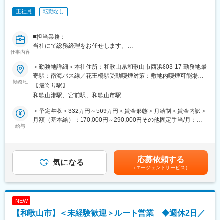
正社員
転勤なし
■担当業務：
当社にて総務経理をお任せします。
仕事内容
《具体的には》
・社内外の文書作成や伝票作成
＜勤務地詳細＞本社住所：和歌山県和歌山市西浜803-17 勤務地最
・備品、物品管理（発注）
寄駅：南海バス線／花王橋駅受動喫煙対策：敷地内喫煙可能場所
・パソコンの初期設定
勤務地
あり
【最寄り駅】
（ネットワーク設定、メール設定、プリンター設定、ソフトのイ
和歌山港駅、宮前駅、和歌山市駅
ンストール作業など）
・社内システムのユーザー作成 など
＜予定年収＞332万円～569万円＜賃金形態＞月給制＜賃金内訳＞
月額（基本給）：170,000円～290,000円その他固定手当/月：
■魅力ポイント：
給与
1,500円＜月給＞206,500円～353,500円（一律手当を含む）＜昇
◎昇給・賞与もあるので給与UPも可能です！
給有無＞有＜残業手当＞有＜給与補足＞■想定年収：3,328,000円
◎週休2日制で残業は月20時間程度。長く続けられる環境が整っ
～5,692,000円■固定残業代：26～28時間分、超過分別途支給）■
ています！
その他固定手当：自動車手当1,500円■賞与：年2回（昨年実績：
応募依頼する
気になる
年3回5か月分）■昇給：有（前年実績：0～10,000円／月）賃金は
（エージェントサービス）
あくまでも目安の金額であり、選考を通じて上下する可能性があ
■会社の特徴：
ります。月給(月額)は固定手当を含めた表記です。
ダイキン工業空調製品の販売を中心に、施工、サービスまで一貫
した体制で事業を運営しております。
NEW
創業以来、ユーザー様の心地よい空間づくりを、販売店様と共に
【和歌山市】＜未経験歓迎＞ルート営業 ◆週休2日／
提供し地域の様々なユーザー様に信頼を得てまいりました。