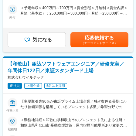
囲：会社の定める事業所
変更の範囲：会社の定める業務
自動車関連、医療機器、家電、産業機械メーカーを中心とした開
＜予定年収＞400万円～700万円＜賃金形態＞月給制＜賃金内訳＞
発プロジェクトで設計を中心にエンジニア業務をお任せします。
月額（基本給）：250,000円～500,000円＜月給＞250,000円～
経験に併せて上流の要件定義から基本設計、詳細設計まで各フェ
給与
500,000円＜昇給有無＞有＜残業手当＞有＜給与補足＞※年収は応
ーズに参画可能です。
相談となります。※賞与年2 回、または賞与見込み月給設定の場合
＜業務例＞
あり■給与改定：年1回（5月）■賞与（業績連動）：年2回（7月、
製品設計、部品設計、設備設計、CAE解析、試験評価等
12月）賃金はあくまでも目安の金額であり、選考を通じて上下す
※1つの案件の期間は3～4年がほとんどですが、長い案件ですと10
応募依頼する
気になる
る可能性があります。月給(月額)は固定手当を含めた表記です。
年以上在籍しています。
（エージェントサービス）
※豊富な案件があるため、ご経験や希望に合わせたアサインが可能
です。
【和歌山】組込ソフトウェアエンジニア／研修充実／
■配属先
・エンジニアリング事業本部にて約600 名が活躍中
年間休日122日／東証スタンダード上場
※配属先平均人数は約5人で複数名でのプロジェクト着手が基本と
株式会社ウイルテック
なります。
就業形態は下記いずれかの就業形態となります。
正社員
上場企業
5名以上採用
・自社開発センターでの勤務（受託契約）
・クライアント企業での勤務（構内請負契約/派遣契約）
【主要取引先90％が東証プライム上場企業／独占案件＆長期にわ
たり信頼関係を構築しているプロジェクト多数／希望分野での配
■リモートワーク
仕事内容
属率100％／エンジニアのキャリアアップ支援に注力／年間休日
参加プロジェクトごとに異なりますが、多くのエンジニアがリモ
122日・プライベート重視の働き方◎】
ートワーク就業を活用しております。
＜勤務地詳細＞和歌山県和歌山市のプロジェクト先による住所：
和歌山県和歌山市 受動喫煙対策：屋内喫煙可能場所あり変更の範
■業務内容
■教育・研修体制
勤務地
囲：会社の定める事業所
完成車メーカーや電機メーカー、サプライヤー等の大手メーカー
・当社ではエンジニア第一の考えの元、営業担当が案件のアサイ