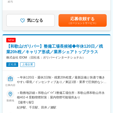
給与
31,888円～38,266円（固定残業時間20時間0分/月）超過した時間
です。
■業務内容：
外労働の残業手当は追加支給＜月給＞250,000円～300,000円（一
・お客様との提案商談（自動車の販売、買取、その他サービスの
律手当を含む）＜昇給有無＞有＜残業手当＞有＜給与補足＞※想定
■企業の特徴・魅力：
ご提案）
年収には平均インセンティブ(60万)を含みます。※配属先により地
同社は、設立100年以上の歴史を持つ安定企業であり、航空宇宙
・来店集客活動（webサイトへの情報登録、店舗ブログの更新な
応募依頼する
気になる
域手当 ※昇給年1回 ※賞与年2回(平均3ヶ月分)【年収モデル】年収
や半導体、自動車、医療など多岐にわたる分野で高い技術力を誇
ど）
（エージェントサービス）
450万円 入社2年目 店舗スタッフ年収634万円 入社4年目 営業主任
ります。充実した福利厚生（健康経営、安価な昼食など）や年間
・その他店舗運営業務など
年収855万円 入社6年目 店長賃金はあくまでも目安の金額であ
休日121日、月残業は概ね20時間以内、ノー残業デー・半日休
り、選考を通じて上下する可能性があります。月給(月額)は固定手
暇・1時間単位の休暇の導入など、働きやすい環境が整っていま
■組織構成：
当を含めた表記です。
す。また、U・Iターンを歓迎しており、引越し費用や借り上げ社
NEW
1店舗あたり約6名程度、一部10名以上の社員がいる大型店舗もあ
宅制度も充実しています。
ります。
【和歌山/ガリバー】整備工場長候補◆年休120日／残
業20h程／キャリア形成／業界シェアトップクラス
■魅力ポイント：
株式会社 IDOM （旧社名：ガリバーインターナショナル）
変更の範囲：会社の定める業務
（1）成果を出しやすい環境：
平均して月間約30～40件の商談に対して、成約率は約50％！
正社員
上場企業
成果を出した分は、インセンティブで還元（年平均60万）。個人
ノルマではなく店舗全体で売上目標を設定しています。
～年休120日・週休2日制・残業20h程度／最新設備と快適で働き
（2）年齢や経験にかかわらず、スピード昇給・昇格が可能：
やすい環境／インセンティブあり／東証1部・業界で圧倒的なシェ
仕事内容
定性＋定量の両面で明確な評価基準を設定。「次に何ができれば
アを誇り、世界NO.1を目指す同社～
良いか」が明確にあり、自身の実績や頑張りがダイレクトに評価
＜勤務地詳細＞和歌山ﾊﾞｲﾊﾟｽ整備工場住所：和歌山県和歌山市永
されます。
全国にあるIDOMの運営する整備工場で、『工場長候補』として整
穂402-4 受動喫煙対策：屋内喫煙可能場所あり
備業務をお任せします！
勤務地
【最寄り駅】
（3） 圧倒的な知名度、豊富な商品数により得られる商談機会の
紀伊駅、千旦駅、田井ノ瀬駅
多さ：
まずは既存工場で業務内容を理解し必要な経験を積んでいただき