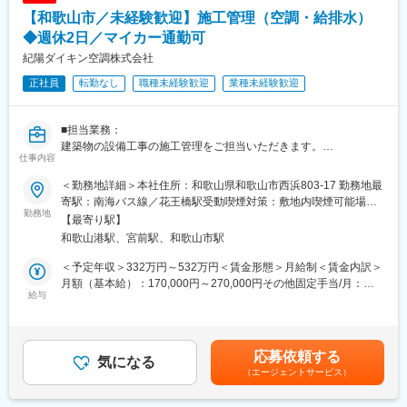
創業以来、ユーザー様の心地よい空間づくりを、販売店様と共に
【和歌山市／未経験歓迎】施工管理（空調・給排水）
提供し地域の様々なユーザー様に信頼を得てまいりました。
「お客様第一」を経営理念とする当社は、お客様目線で省エネ
◆週休2日／マイカー通勤可
性、安全性、コスト面など総合的なシステムのご提案を通じて皆
紀陽ダイキン空調株式会社
様方に喜ばれる会社、地域社会に貢献できる会社を目指してまい
正社員
転勤なし
職種未経験歓迎
業種未経験歓迎
ります。
また、環境商品を取り扱いSDGsにも積極的に取り組んでおりま
す。
■担当業務：
建築物の設備工事の施工管理をご担当いただきます。
仕事内容
冷暖房や空調、給排水衛生の設備工事など、様々な設備工事につ
いて施工計画やスケジュールを調整し、安全管理、品質管理、工
＜勤務地詳細＞本社住所：和歌山県和歌山市西浜803-17 勤務地最
程管理、原価管理を適切に行っていただき、計画通りに業務が進
寄駅：南海バス線／花王橋駅受動喫煙対策：敷地内喫煙可能場所
捗しているか工事の管理・監督を担っていただきます。
勤務地
あり
【最寄り駅】
主に和歌山県内が範囲になります。
和歌山港駅、宮前駅、和歌山市駅
■組織構成：
＜予定年収＞332万円～532万円＜賃金形態＞月給制＜賃金内訳＞
工務部
月額（基本給）：170,000円～270,000円その他固定手当/月：
本社：3名
給与
1,500円＜月給＞206,500円～331,500円（一律手当を含む）＜昇
田辺営業所：2名
給有無＞有＜残業手当＞有＜給与補足＞■想定年収：3,328,000円
～5,328,000円■固定残業代：26～28時間分、超過分別途支給）■
■魅力ポイント：
その他固定手当：自動車手当1,500円■賞与：年2回（昨年実績：
応募依頼する
◎お仕事の流れなどは丁寧にお教えするので未経験スタートも安
気になる
年3回5か月分）■昇給：有（前年実績：0～10,000円／月）賃金は
（エージェントサービス）
心です！
あくまでも目安の金額であり、選考を通じて上下する可能性があ
◎昇給・賞与もあるので給与UPも可能です！
ります。月給(月額)は固定手当を含めた表記です。