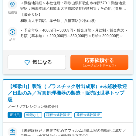
■業務内容：
＜勤務地詳細＞本社住所：和歌山県和歌山市梅原579-1 勤務地最
有）しますので、安心して新しいスタートを切ってください。
医療用機器（輸液ポンプ等）、業務用写真プリンターの部品設計
寄駅：南海本線／和歌山大学前駅受動喫煙対策：その他（専用喫
から筐体設計、機構設計まで幅広く担当していただきます。
勤務地
煙室を設置し、それ以外の場所はすべて禁煙）
■企業の特徴／魅力：
【最寄り駅】
※スキルに応じて以下の業務の中からお任せいたします。
同社は写真処理機器の製造・販売において世界トップクラスの企
和歌山大学前駅、孝子駅、八幡前駅(和歌山県)
＜具体的には＞
業であり、グローバルに事業を展開しています。設計から販売ま
・部品設計（板金、機工、成形品等の図面作成）
＜予定年収＞400万円～500万円＜賃金形態＞月給制＜賃金内訳＞
で一貫して自社で行うものづくりへのこだわりと、海外拠点6ヶ国
・仕様検討、開発計画作成、加工業者との打ち合わせ
月額（基本給）：290,000円～330,000円＜月給＞290,000円～
に子会社があり世界180カ国への出荷実績を誇ります。医療機器
・筐体設計、機構設計、モーターを使用した駆動系設計
給与
330,000円＜昇給有無＞有＜残業手当＞有＜給与補足＞■昇給：1
や介護機器などの新規事業にも積極的に取り組んでおり、常に革
・試作／量産設計、特許出願、品質向上に向けた検討等
月あたり0円～11,000円（前年度実績）■賞与：年2回（前年度実
新を追求する情熱を持った企業です。
績）賃金はあくまでも目安の金額であり、選考を通じて上下する
＜開発製品例＞
可能性があります。月給(月額)は固定手当を含めた表記です。
応募依頼する
・医療用機器（輸液ポンプ等）、業務用写真プリンター
気になる
（エージェントサービス）
・他企業からの開発・製造受託案件など
※特に医療分野に注力しており、新規開発案件も検討中です。
■組織体制：
【和歌山】製造（プラスチック射出成形）※未経験歓迎
同社では、約40名のエンジニアが医療機器や業務用プリンターを
／日勤のみ／写真処理機器の製造・販売は世界トップ
中心に活躍しています。機械、電気、ソフトの各専門分野のプロ
級
フェッショナルが集まり、チームワークを大切にしながら技術力
を高め合っています。幅広い年齢層の社員が在籍し、新しいメン
ノーリツプレシジョン株式会社
バーもスムーズに馴染める環境が整っています。
正社員
転勤なし
職種未経験歓迎
業種未経験歓迎
■当社について：
完全週休二日制に加え、入社日に有給休暇を10日付与。工場も空
【未経験歓迎／世界で初めてフィルム現像工程の自動化に成功／
調完備されているので、年間を通して気持ち良く働けます。マイ