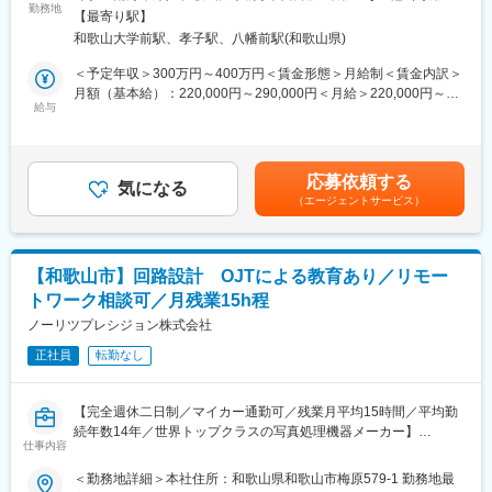
から筐体設計、機構設計まで幅広く担当していただきます。OJT
勤務地
煙室を設置し、それ以外の場所はすべて禁煙）
お弁当も好評です。遠方からのご入社には支度金も支給（規定
【最寄り駅】
による教育体制が整っており、ご入社後はスキルに応じて業務を
有）しますので、安心して新しいスタートを切ってください。
和歌山大学前駅、孝子駅、八幡前駅(和歌山県)
お任せするので、設計経験がなくても3DCADの使用経験があれば
ご応募可能です！
＜予定年収＞300万円～400万円＜賃金形態＞月給制＜賃金内訳＞
■企業の特徴／魅力：
月額（基本給）：220,000円～290,000円＜月給＞220,000円～
同社は写真処理機器の製造・販売において世界トップクラスの企
＜具体的には＞
給与
290,000円＜昇給有無＞有＜残業手当＞有＜給与補足＞■昇給：1
業であり、グローバルに事業を展開しています。設計から販売ま
※スキルに応じて以下の業務の中からお任せいたします。
月あたり0円～11,000円（前年度実績）■賞与：年2回（前年度実
で一貫して自社で行うものづくりへのこだわりと、海外拠点6ヶ国
・部品設計（板金、機工、成形品等の図面作成）
績）賃金はあくまでも目安の金額であり、選考を通じて上下する
に子会社があり世界180カ国への出荷実績を誇ります。医療機器
・仕様検討、開発計画作成、加工業者との打ち合わせ
可能性があります。月給(月額)は固定手当を含めた表記です。
や介護機器などの新規事業にも積極的に取り組んでおり、常に革
応募依頼する
・筐体設計、機構設計、モーターを使用した駆動系設計
気になる
新を追求する情熱を持った企業です。
（エージェントサービス）
・試作／量産設計、特許出願、品質向上に向けた検討等
＜開発製品例＞
・医療用機器（輸液ポンプ等）、業務用写真プリンター
【和歌山市】回路設計 OJTによる教育あり／リモー
・他企業からの開発・製造受託案件など
トワーク相談可／月残業15h程
※特に医療分野に注力しており、新規開発案件も検討中です。
ノーリツプレシジョン株式会社
■組織体制：
正社員
転勤なし
同社では、約40名のエンジニアが医療機器や業務用プリンターを
中心に活躍しています。機械、電気、ソフトの各専門分野のプロ
フェッショナルが集まり、チームワークを大切にしながら技術力
【完全週休二日制／マイカー通勤可／残業月平均15時間／平均勤
を高め合っています。幅広い年齢層の社員が在籍し、新しいメン
続年数14年／世界トップクラスの写真処理機器メーカー】
バーもスムーズに馴染める環境が整っています。
仕事内容
同社は、医療機器や業務用写真プリンターの製造で世界的に認知
＜勤務地詳細＞本社住所：和歌山県和歌山市梅原579-1 勤務地最
■当社について：
されており、特に医療分野に注力しています。今回のポジション