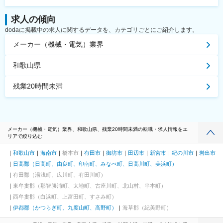
求人の傾向
dodaに掲載中の求人に関するデータを、カテゴリごとにご紹介します。
メーカー（機械・電気）業界
和歌山県
残業20時間未満
メーカー（機械・電気）業界、和歌山県、残業20時間未満の転職・求人情報をエ
リアで絞り込む
和歌山市
海南市
橋本市
有田市
御坊市
田辺市
新宮市
紀の川市
岩出市
日高郡（日高町、由良町、印南町、みなべ町、日高川町、美浜町）
有田郡（湯浅町、広川町、有田川町）
東牟婁郡（那智勝浦町、太地町、古座川町、北山村、串本町）
西牟婁郡（白浜町、上富田町、すさみ町）
伊都郡（かつらぎ町、九度山町、高野町）
海草郡（紀美野町）