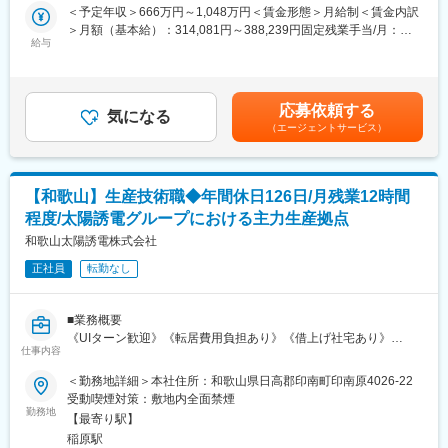
解等、必要な経験を積んで頂きます。
＜予定年収＞666万円～1,048万円＜賃金形態＞月給制＜賃金内訳
◇AI活用を含めた新たなDX施策の立案
その後、新規工場の立ち上げ等に際して、工場長としてご活躍い
＞月額（基本給）：314,081円～388,239円固定残業手当/月：
◇サーバリプレイスなど全社ITプロジェクトへの参画
ただく予定です。
給与
45,919円～56,761円（固定残業時間20時間0分/月）超過した時間
なお、工場長としての着任時期やタイミングは、あなたの働き方
外労働の残業手当は追加支給＜月給＞360,000円～445,000円（一
■やりがい
や適性に応じて柔軟に調整します。
律手当を含む）＜昇給有無＞有＜残業手当＞有＜給与補足＞※上記
・現場との距離が近く、自身が導入したRPAやシステム改善によ
年収には平均インセンティブを含みます（昨年支給実績8万/月）
って「業務が楽になった」直接感謝の言葉をいただけます
応募依頼する
【具体的な業務内容】
気になる
昇給査定年1回賞与年2回（2024年支給実績３ヶ月分）賃金はあく
（エージェントサービス）
（1）管理業務:
までも目安の金額であり、選考を通じて上下する可能性がありま
■組織 3名 30代1名、50代2名
└リスクマネジメント、部品管理、外注管理、労務管理、工程管
す。月給(月額)は固定手当を含めた表記です。
・RPA推進担当、インフラ管理担当、基幹システム管理担当と役
理
割分担されており、互いに協力しながら業務を進めています
（2）従業員の教育・育成
・全員が勤続10年以上のベテラン社員で、周囲は温厚で協力的な
【和歌山】生産技術職◆年間休日126日/月残業12時間
（3）整備業務
スタッフが多く、相談しやすい環境です
程度/太陽誘電グループにおける主力生産拠点
※入社後、3回以内に工場長ライセンステストを合格できなかった
場合は「工場長」ではなく「整備スタッフ」として勤務頂きま
和歌山太陽誘電株式会社
■休日出勤（発生時は振替取得）3ヶ月1回程度
す。
正社員
転勤なし
□将来：医療機器・産業機器・ドローン分野にも注力しており、次
【IDOMならではのポイント！】
世代技術の発展を支える必要不可欠な製品
（1）出店好調で更なるキャリアアップ可能：
■業務概要
当社の営業利益は昨年比23％増（199億）を記録。それに伴い整
変更の範囲：会社の定める業務
《UIターン歓迎》《転居費用負担あり》《借上げ社宅あり》
備工場の新規出店が進んでおり、来年4月までに最低でも10工場
仕事内容
・同社において、電子部品のインダクタ（コイル）等の既存製品
の出店が確定。今後、複数の統括拠点をマネジメントするSV/Mgr
の課題解決、生産性改善業務をご担当頂きます。
＜勤務地詳細＞本社住所：和歌山県日高郡印南町印南原4026-22
など、整備経験が活きるキャリアの選択肢がさらに増えていく予
インダクタとは電気/電子回路に組み込まれ、主に「電圧を安定さ
受動喫煙対策：敷地内全面禁煙
定です。
せる」「電気信号を整える」等の働きをしスマートフォンやIT機
勤務地
◇社員インタビュー
【最寄り駅】
器に使用されております。特に積層技術を用いた小型で高品質な
https://idom-inc.com/recruit/idomedia/008/
稲原駅
電子部品は、通信機器や車載・産業機器での市場ニーズが高く、