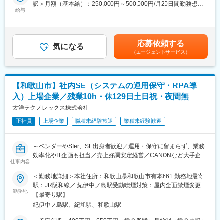
訳＞月額（基本給）：250,000円～500,000円/月20日間勤務想定
件も拡大しており、自らが主体者として幅広く活躍可能な環境で
・技術力向上の為の研修時間も勤務時間として給与支給の対象と
給与
＜想定月額＞250,000円～500,000円＜昇給有無＞有＜残業手当＞
す。
なります。
有＜給与補足＞※年収は応相談となります。※賞与年2 回、または
■案件事例
・マンツーマンによる研修に関して
賞与見込み月給設定の場合あり■給与改定：年1回（5月）■賞与
スマートフォンアプリケーション開発/Webアプリケーション開発/
研修は4,500本の研修コンテンツもありますが、注力しているのは
（業績連動）：年2回賃金はあくまでも目安の金額であり、選考を
クライアントサーバーアプリケーション開発 など
エンジニアの経験や得意不得意に合わせたマンツーマンによる対
応募依頼する
気になる
通じて上下する可能性があります。月給(月額)は固定手当を含めた
・クレジットカード企業向け入会審査システム開発（Java）
面研修です。実務で活かせる技術力向上には複数人の講座よりエ
（エージェントサービス）
表記です。
・生保向けWEBアプリケーション開発（Java）
ンジニア個人に向けた研修を行い、通常より早いキャリアアップ
・証券会社向け発注システム開発（C#）
を実現できると考えております。※研修内容によって、複数人にな
・食品会社向け在庫管理システム開発（C#）
る場合もございます。
【和歌山市】社内SE（システムの運用保守・RPA導
■配属先
・エンジニアリング事業本部にて約600 名が活躍中
変更の範囲：会社の定める業務
入）上場企業／残業10h・休129日土日祝・夜間無
※配属先平均人数は約5人で複数名でのプロジェクト着手が基本と
太洋テクノレックス株式会社
なります。
就業形態は下記いずれかの就業形態となります。
正社員
上場企業
職種未経験歓迎
業種未経験歓迎
・自社開発センターでの勤務（受託契約）
・クライアント企業での勤務（構内請負契約/派遣契約）
～ベンダーやSIer、SE出身者歓迎／運用・保守に留まらず、業務
■リモートワーク
効率化やIT企画も担当／売上好調安定経営／CANONなど大手企業
参加プロジェクトごとに異なりますが、多くのエンジニアがリモ
仕事内容
とも取引実績あり～
ートワーク就業を活用しております。
■教育・研修体制
＜勤務地詳細＞本社住所：和歌山県和歌山市有本661 勤務地最寄
■業務
・当社ではエンジニア第一の考えの元、営業担当が案件のアサイ
駅：JR阪和線／ 紀伊中ノ島駅受動喫煙対策：屋内全面禁煙変更の
・スマホ、カメラ、医療機器、車などに必要不可欠な、電子機器
ンから受け入れ後のフォローまでを一気通貫でサポートします。
勤務地
範囲：会社の定める事業所
【最寄り駅】
の中で電気を伝える「配線板」メーカー！
また、技術管理担当と営業が定期的に面談を行い、仕事内容や職
紀伊中ノ島駅、紀和駅、和歌山駅
・RPAを活用した業務効率化や社内システム運用からスタート
場に問題がないかを確認します。エンジニアが成長していくため
し、ゆくゆくは基幹システムの企画・要件定義など上流工程まで
のアドバイスをキャリアコンサルタントと打ち合わせを行うこと