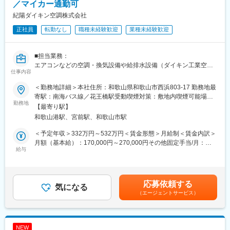
「お客様第一」を経営理念とする当社は、お客様目線で省エネ
／マイカー通勤可
性、安全性、コスト面など総合的なシステムのご提案を通じて皆
紀陽ダイキン空調株式会社
様方に喜ばれる会社、地域社会に貢献できる会社を目指してまい
正社員
転勤なし
職種未経験歓迎
業種未経験歓迎
ります。
また、環境商品を取り扱いSDGsにも積極的に取り組んでおりま
す。
■担当業務：
エアコンなどの空調・換気設備や給排水設備（ダイキン工業空調
仕事内容
製品が中心）の提案営業をしていただきます。主に和歌山県内の
販売店様や個人宅へ商品販売活動を行っていただきます。
＜勤務地詳細＞本社住所：和歌山県和歌山市西浜803-17 勤務地最
寄駅：南海バス線／花王橋駅受動喫煙対策：敷地内喫煙可能場所
■組織構成：
勤務地
あり
【最寄り駅】
本社：12名
和歌山港駅、宮前駅、和歌山市駅
田辺営業所：3名
＜予定年収＞332万円～532万円＜賃金形態＞月給制＜賃金内訳＞
■魅力ポイント：
月額（基本給）：170,000円～270,000円その他固定手当/月：
◎お仕事の流れなどは丁寧にお教えするので未経験スタートも安
給与
1,500円＜月給＞206,500円～331,500円（一律手当を含む）＜昇
心です！
給有無＞有＜残業手当＞有＜給与補足＞■想定年収：3,328,000円
◎昇給・賞与もあるので給与UPも可能です！
～5,328,000円■固定残業代：26～28時間分、超過分別途支給）■
◎週休2日制で残業は月20時間程度。長く続けられる環境が整っ
その他固定手当：自動車手当1,500円■賞与：年2回（昨年実績：
応募依頼する
ています！
気になる
年3回5か月分）■昇給：有（前年実績：0～10,000円／月）賃金は
（エージェントサービス）
あくまでも目安の金額であり、選考を通じて上下する可能性があ
■会社の特徴：
ります。月給(月額)は固定手当を含めた表記です。
ダイキン工業空調製品の販売を中心に、施工、サービスまで一貫
した体制で事業を運営しております。
NEW