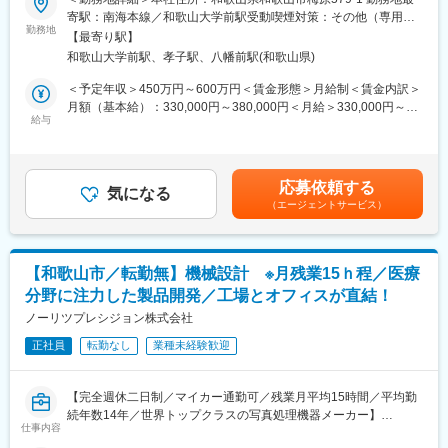
調完備されているので、年間を通して気持ち良く働けます。マイ
同社の業務用写真プリンターや医療機器に使用されるプラスチッ
寄駅：南海本線／和歌山大学前駅受動喫煙対策：その他（専用喫
カー通勤OK、制服貸与はもちろん、社員割引が利用できる食堂の
ク部品の加工現場で射出成形機の操作や金型の取り付け、取り外
勤務地
煙室を設置し、それ以外の場所はすべて禁煙）
お弁当も好評です。遠方からのご入社には支度金も支給（規定
【最寄り駅】
し、品質管理、工程管理などの業務を担っていただきます。
有）しますので、安心して新しいスタートを切ってください。
和歌山大学前駅、孝子駅、八幡前駅(和歌山県)
＜具体的には＞
＜予定年収＞450万円～600万円＜賃金形態＞月給制＜賃金内訳＞
■企業の特徴／魅力：
・射出成形機の操作（FANUC、日精、三菱製）
月額（基本給）：330,000円～380,000円＜月給＞330,000円～
同社は写真処理機器の製造・販売において世界トップクラスの企
・金型の取り付け、取り外し（玉掛け、クレーン、リフト使用）
給与
380,000円＜昇給有無＞有＜残業手当＞有＜給与補足＞■昇給：1
業であり、グローバルに事業を展開しています。設計から販売ま
・材料の投入、機器・金型のメンテナンス
月あたり0円～10,000円（前年度実績）■賞与：年2回（前年度実
で一貫して自社で行うものづくりへのこだわりと、海外拠点6ヶ国
・品質管理業務（バリ取り、外観検査など）
績）賃金はあくまでも目安の金額であり、選考を通じて上下する
に子会社があり世界180カ国への出荷実績を誇ります。医療機器
・工程管理、部門折衝、社員管理、新規部品加工の立ち上げ
可能性があります。月給(月額)は固定手当を含めた表記です。
や介護機器などの新規事業にも積極的に取り組んでおり、常に革
応募依頼する
気になる
新を追求する情熱を持った企業です。
（エージェントサービス）
■組織体制：
当社の成形チームには現在3名の社員が在籍しており、射出成形に
よって製品のカバーや可動部品など、重要な部品の製造を担当し
ています。少数精鋭のチームのため、一人一人が高い専門性を持
【和歌山市／転勤無】機械設計 ※月残業15ｈ程／医療
ち、日々技術力を発揮しながら業務に取り組んでいます。また社
分野に注力した製品開発／工場とオフィスが直結！
員一人一人の成長を重視し、半年ごとの評価制度で実績を反映し
た給与が支給され、個別の面談で目標設定やフィードバックを行
ノーリツプレシジョン株式会社
います。
正社員
転勤なし
業種未経験歓迎
■当社について：
完全週休二日制に加え、入社日に有給休暇を10日付与。工場も空
【完全週休二日制／マイカー通勤可／残業月平均15時間／平均勤
調完備されているので、年間を通して気持ち良く働けます。マイ
続年数14年／世界トップクラスの写真処理機器メーカー】
カー通勤OK、制服貸与はもちろん、社員割引が利用できる食堂の
仕事内容
お弁当も好評です。遠方からのご入社には支度金も支給（規定