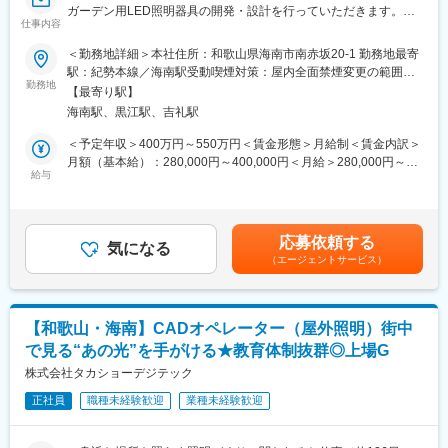
ガーデン用LED照明器具の開発・設計を行っていただきます。
■企業の特徴／魅力：
仕事内容
主に電気ハードウエア設計業務となります。
同社は写真処理機器の製造・販売において世界トップクラスの企
＜勤務地詳細＞本社住所：和歌山県海南市南赤坂20-1 勤務地最寄
業であり、グローバルに事業を展開しています。設計から販売ま
■具体的には：
駅：紀勢本線／海南駅受動喫煙対策：屋内全面禁煙変更の範囲：
で一貫して自社で行うものづくりへのこだわりと、海外拠点6ヶ国
・新製品開発や既存商品の改善
勤務地
会社の定める事業所
に子会社があり世界180カ国への出荷実績を誇ります。医療機器
【最寄り駅】
・海外の工場やサプライヤと連携した開発、仕様の検討
や介護機器などの新規事業にも積極的に取り組んでおり、常に革
海南駅、黒江駅、吉礼駅
・部品選定・変更時の影響評価
新を追求する情熱を持った企業です。
・試作品の評価・検証
＜予定年収＞400万円～550万円＜賃金形態＞月給制＜賃金内訳＞
月額（基本給）：280,000円～400,000円＜月給＞280,000円～
開発から生産まで一貫体制で、将来的にはすべての工程に携わっ
給与
400,000円＜昇給有無＞有＜残業手当＞有＜給与補足＞◇賞与あ
ていただくことが可能です。
り(年2回/計2ヶ月分)◇家族手当あり◇役職手当あり賃金はあくま
また、年に0～2回程度、グループ会社であるデジテックチャイナ
でも目安の金額であり、選考を通じて上下する可能性がありま
への出張機会もあり、自身が開発に携わった製品の製造現場を見
す。月給(月額)は固定手当を含めた表記です。
応募依頼する
ることも可能です。
気になる
（エージェントサービス）
■UIターン支援について：
和歌山へのUIターン入社に関するサポートもしており、実際にUI
ターンで入社した社員も数多く在籍しています！地元へ貢献した
【和歌山・海南】CADオペレーター（屋外照明）街中
い、自然豊かな場所でワーク・ライフ・バランスを充実させたい
で見る“あの光”を手がける★教育体制抜群◎上場G
など、目的は様々ですが、新しい環境でのキャリア形成や生活の
スタートを手厚く支援します◎
株式会社タカショーデジテック
正社員
職種未経験歓迎
業種未経験歓迎
■当社について：
◇エクステリア業界の中でも珍しい“屋外照明”に特化したメーカー
として、自社で企画デザインから設計開発、製造、販売まで一貫