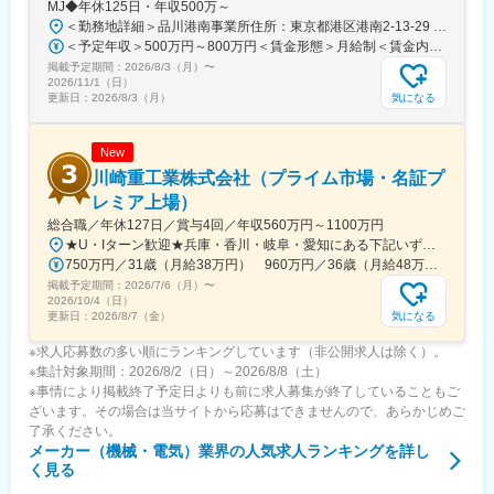
MJ◆年休125日・年収500万～
われているのを見た時は、とてもやりがいを感じます。
＜勤務地詳細＞品川港南事業所住所：東京都港区港南2-13-29 キヤノン港南ビル勤務地最寄駅：JR線／品川駅受動喫煙対策：屋内全面禁煙変更の範囲：会社の定める事業所（リモートワーク含む）
＜予定年収＞500万円～800万円＜賃金形態＞月給制＜賃金内訳＞月額（基本給）：280,000円～450,000円＜月給＞280,000円～450,000円＜昇給有無＞有＜残業手当＞有＜給与補足＞※経験・スキル・年齢等を考慮の上、当社規定により決定します。■業績昇給：年1回（4月）■賞与：年2回（6月・12月）賃金はあくまでも目安の金額であり、選考を通じて上下する可能性があります。月給(月額)は固定手当を含めた表記です。
■会社について
掲載予定期間：
・屋外照明・LEDサイン・イルミネーションに特化したメーカー
2026/8/3（月）
〜
2026/11/1（日）
で、企画・設計・製造・販売まで一貫して手がけている企業です
気になる
更新日：
2026/8/3（月）
変更の範囲：会社の定める業務
New
川崎重工業株式会社（プライム市場・名証プ
レミア上場）
総合職／年休127日／賞与4回／年収560万円～1100万円
★U・Iターン歓迎★兵庫・香川・岐阜・愛知にある下記いずれかの事業所・神戸工場／兵庫県神戸市中央区・西神工場／兵庫県神戸市西区・西神戸工場／兵庫県神戸市西区・明石工場／兵庫県明石市・播磨工場／兵庫県加古郡・岐阜工場／岐阜県各務原市・名古屋第一工場／愛知県弥富市・名古屋第二工場／愛知県海部郡・坂出工場／香川県坂出市・神戸本社／兵庫県神戸市中央区・東京本社／東京都港区 など※受動喫煙対策実施
750万円／31歳（月給38万円） 960万円／36歳（月給48万円）
掲載予定期間：
2026/7/6（月）
〜
2026/10/4（日）
気になる
更新日：
2026/8/7（金）
※求人応募数の多い順にランキングしています（非公開求人は除く）。
※集計対象期間：2026/8/2（日）～2026/8/8（土）
※事情により掲載終了予定日よりも前に求人募集が終了していることもご
ざいます。その場合は当サイトから応募はできませんので、あらかじめご
了承ください。
メーカー（機械・電気）業界
の人気求人ランキングを詳し
く見る