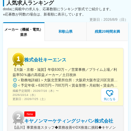
人気求人ランキング
■入社してすぐ
dodaに掲載中の求人を、応募数順にランキング形式でご紹介します。
・まずは図面の修正や簡単な作成からスタート
※応募数が同数の場合は、新着順に表示しています。
・設計担当の指示をもとに、少しずつ業務の流れを覚えていきま
更新日：
2026/8/9（日）
す
・慣れてきたら、簡単な資料作成などもお任せしていきます
メーカー（機械・電気）
和歌山県
残業20時間未満
業界
■ゆくゆく
・設計担当のイメージをもとに、CADソフトを使って図面の作成
や修正を行い、照明をカタチにしていきます
・試作品の組み立てや動作チェック、性能の確認などにも関わり
株式会社キーエンス
ながら完成までをサポート
・データの整理や簡単な資料作成を通して、設計全体の流れを少
【大阪・京都・滋賀】年収630万～／営業事務／プライム上場／利
しずつ理解していきます
益率50％越の高収益メーカー／土日祝休
・部品の管理なども徐々に経験し、できることを広げながら設計
＜勤務地詳細1＞大阪北営業所住所：大阪府大阪市淀川区宮原3-5-36 新大阪トラストタワー勤務地最寄駅：新大阪駅受動喫煙対策：敷地内喫煙可能場所あり＜勤務地詳細2＞京都営業所住所：京都府京都市下京区四条通室町東入函谷鉾町101 アーバンネット四条烏丸ビル受動喫煙対策：屋内全面禁煙＜勤務地詳細3＞滋賀営業所住所：滋賀県大津市中央2-2-6 受動喫煙対策：屋内全面禁煙変更の範囲：会社の定める事業所
にも挑戦できます
＜予定年収＞630万円～700万円＜賃金形態＞月給制＜賃金内訳＞月額（基本給）：279,000円～281,000円＜月給＞279,000円～281,000円＜昇給有無＞有＜残業手当＞有＜給与補足＞上記は入社初年度の想定年収です。※月給の金額とは別で、残業代、業績賞与支給有り※賞与：年4回、昇給：年1～2回※経験・能力等を考慮の上、同社規定により待遇を決定します※年収は会社業績によって変動することがあります賃金はあくまでも目安の金額であり、選考を通じて上下する可能性があります。月給(月額)は固定手当を含めた表記です。
掲載予定期間：
■強み：設計担当のサポートからスタートし、ゆくゆくは設計にも
2026/7/16（木）
〜
2026/10/14（水）
チャレンジできる環境です
気になる
更新日：
2026/7/25（土）
組織：和歌山：3名（リーダー1名＋若手2名）
若手中心で相談しやすく、落ち着いた雰囲気のチームです
New
キヤノンマーケティングジャパン株式会社
◎社員の声：最初は覚えることもありますが、少しずつできるこ
【品川】事業推進スタッフ◆業務改善やDX推進に挑戦◆キヤノン
とが増えていくのが楽しいです。自分が関わった照明が実際に使