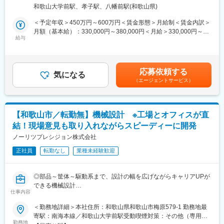
積依頼、発注、納期管理、社内システムへの登録業務が含まれま
完全週休二日制に加え、入社日に有給休暇を10日付与。工場も空
和歌山大学前駅、孝子駅、八幡前駅(和歌山県)
す。また、部品図面を用いた取引先との交渉も行いますので、機
調完備されているので、年間を通して気持ち良く働けます。マイ
械図面を読み解く知識や経験がある方は、そのスキルを活かすこ
＜予定年収＞450万円～600万円＜賃金形態＞月給制＜賃金内訳＞
カー通勤OK、制服貸与はもちろん、社員割引が利用できる食堂の
とができます。
月額（基本給）：330,000円～380,000円＜月給＞330,000円～
お弁当も好評です。遠方からのご入社には支度金も支給（規定
給与
380,000円＜昇給有無＞有＜残業手当＞有＜給与補足＞■昇給：1
有）しますので、安心して新しいスタートを切ってください。
＜業務例＞
月あたり5,000円～10,000円（前年度実績）■賞与：年2回（前年
・板金、機械加工品、プラスチック部品の見積依頼、発注、納期
度実績）賃金はあくまでも目安の金額であり、選考を通じて上下
■企業の特徴／魅力：
管理
する可能性があります。月給(月額)は固定手当を含めた表記です。
同社は写真処理機器の製造・販売において世界トップクラスの企
応募依頼する
・部品図面を用いた取引先との交渉
気になる
業であり、グローバルに事業を展開しています。設計から販売ま
（エージェントサービス）
・社内システムへの部品データ登録
で一貫して自社で行うものづくりへのこだわりと、海外拠点6ヶ国
・開発・製造部門との連携、取引先との協力関係強化
に子会社があり世界180カ国への出荷実績を誇ります。医療機器
や介護機器などの新規事業にも積極的に取り組んでおり、常に革
■働き方：
新を追求する情熱を持った企業です。
【和歌山市／転勤無】機械設計 ※工場とオフィスが直
完全週休二日制に加え、入社日に有給休暇を10日付与しますので
結！現場意見も取り入れながらスピーディーに開発
転職後もすぐにリフレッシュできます。マイカー通勤OK、制服貸
与はもちろん、社員割引が利用できる食堂のお弁当も好評です。
ノーリツプレシジョン株式会社
遠方からのご入社には支度金も支給（規定有）しますので、安心
正社員
転勤なし
業種未経験歓迎
して新しいスタートを切ってください。
■組織体制：
◎部品～筐体～駆動系まで、設計の幅を広げながらキャリアUPが
調達購買部門は、開発や製造部門、そして社外の取引先と密接に
できる機械設計
連携を取りながら業務を進めます。幅広い年齢層の社員が在籍
仕事内容
◎工場直結の開発環境でスピーディな連携＆開発が可能
し、転職者も多数活躍しているため、新しい環境にもスムーズに
◎転勤無！残業月15h平均で働き方も安心／平均勤続年数14年
＜勤務地詳細＞本社住所：和歌山県和歌山市梅原579-1 勤務地最
馴染んでいただけます。部門内外との活発な交流を通じて、多角
寄駅：南海本線／和歌山大学前駅受動喫煙対策：その他（専用喫
的な視点や知識を習得し、調達のプロフェッショナルとして高め
■業務内容：
勤務地