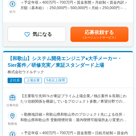
＜予定年収＞400万円～700万円＜賃金形態＞月給制＜賃金内訳＞
を中心とした開発プロジェクトで自動車関連制御ソフト(車輛
ンから受け入れ後のフォローまでを一気通貫でサポートします。
月額（基本給）：250,000円～500,000円＜月給＞250,000円～
ECU、走行支援制御、通信系等）を中心にソフト開発を担当頂き
また、技術管理担当と営業が定期的に面談を行い、仕事内容や職
給与
500,000円＜昇給有無＞有＜残業手当＞有＜給与補足＞※年収は応
ます。要件定義から基本設計、詳細設計、コーディング、テスト
場に問題がないかを確認します。エンジニアが成長していくため
相談となります。※賞与年2 回、または賞与見込み月給設定の場合
まで各フェーズにて、ご経験や希望に応じて参画が可能。働きや
のアドバイスをキャリアコンサルタントと打ち合わせを行うこと
あり■給与改定：年1回（5月）■賞与（業績連動）：年2回賃金は
すい環境で安定的にご活躍いただけます。
で、「働きやすい環境」を実現しています。
あくまでも目安の金額であり、選考を通じて上下する可能性があ
・技術力向上の為の研修時間も勤務時間として給与支給の対象と
応募依頼する
気になる
ります。月給(月額)は固定手当を含めた表記です。
■配属先
なります。
（エージェントサービス）
・エンジニアリング事業本部にて約600 名が活躍中
・マンツーマンによる研修に関して
※配属先平均人数は約5人で複数名でのプロジェクト着手が基本と
研修は4,500本の研修コンテンツもありますが、注力しているのは
なります。
エンジニアの経験や得意不得意に合わせたマンツーマンによる対
【和歌山】システム開発エンジニア※大手メーカー・
就業形態は下記いずれかの就業形態となります。
面研修です。実務で活かせる技術力向上には複数人の講座よりエ
・自社開発センターでの勤務（受託契約）
ンジニア個人に向けた研修を行い、通常より早いキャリアアップ
Sier案件／研修充実／東証スタンダード上場
・クライアント企業での勤務（構内請負契約/派遣契約）
を実現できると考えております。※研修内容によって、複数人にな
株式会社ウイルテック
る場合もございます。
■リモートワーク
正社員
上場企業
5名以上採用
参加プロジェクトごとに異なりますが、多くのエンジニアがリモ
変更の範囲：会社の定める業務
ートワーク就業を活用しております。
【主要取引先90％が東証プライム上場企業／独占案件＆長期にわ
たり信頼関係を構築しているプロジェクト多数／希望分野での配
■教育・研修体制
仕事内容
属率100％／エンジニアのキャリアアップ支援に注力／年間休日
・当社ではエンジニア第一の考えの元、営業担当が案件のアサイ
122日・プライベート重視の働き方◎】
ンから受け入れ後のフォローまでを一気通貫でサポートします。
＜勤務地詳細＞和歌山県和歌山市のプロジェクト先による住所：
■職務内容
また、技術管理担当と営業が定期的に面談を行い、仕事内容や職
和歌山県和歌山市 受動喫煙対策：屋内喫煙可能場所あり変更の範
大手メーカーやSierからの案件において、要件定義～設計～開発
場に問題がないかを確認します。エンジニアが成長していくため
勤務地
囲：会社の定める事業所
～テストまでPM／PL含め、ご経験に応じて希望に沿ったプロジ
のアドバイスをキャリアコンサルタントと打ち合わせを行うこと
＜予定年収＞400万円～700万円＜賃金形態＞日給月給制＜賃金内
ェクトにご参画いただけます。IT事業へ投資を強化し自社開発案
で、「働きやすい環境」を実現しています。