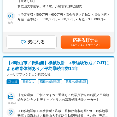
煙室を設置し、それ以外の場所はすべて禁煙）
合える環境です。
【最寄り駅】
医療用機器（輸液ポンプ等）、業務用写真プリンターの部品設計
和歌山大学前駅、孝子駅、八幡前駅(和歌山県)
から筐体設計、機構設計まで幅広く担当していただきます。
■企業の特徴／魅力：
※スキルに応じて以下の業務の中からお任せいたします。
＜予定年収＞500万円～600万円＜賃金形態＞月給制＜賃金内訳＞
・多岐にわたる事業領域において、高品質な製品を支える「調
＜具体的には＞
月額（基本給）：330,000円～380,000円＜月給＞330,000円～
達」は、ものづくりの要となる重要なポジションです。部品の選
・部品設計（板金、機工、成形品等の図面作成）
給与
380,000円＜昇給有無＞有＜残業手当＞有＜給与補足＞■昇給：1
定から価格交渉、納期管理まで、探求心を持って取り組むこと
・仕様検討、開発計画作成、加工業者との打ち合わせ
月あたり0円～11,000円（前年度実績）■賞与：年2回（前年度実
で、コスト最適化や品質向上に貢献できます。社会に貢献する製
・筐体設計、機構設計、モーターを使用した駆動系設計
績）賃金はあくまでも目安の金額であり、選考を通じて上下する
品を生み出す喜びと、チームで目標を達成する充実感を、ぜひ私
・試作／量産設計、特許出願、品質向上に向けた検討等
可能性があります。月給(月額)は固定手当を含めた表記です。
たちと一緒に味わいませんか。
応募依頼する
気になる
（エージェントサービス）
＜開発製品例＞
・医療用機器（輸液ポンプ等）、業務用写真プリンター
・他企業からの開発・製造受託案件など
※特に医療分野に注力しており、新規開発案件も検討中です。
【和歌山市／転勤無】機械設計 ※未経験歓迎／OJTに
よる教育体制あり／平均勤続年数14年
■組織体制：
同社では、約40名のエンジニアが医療機器や業務用プリンターを
ノーリツプレシジョン株式会社
中心に活躍しています。機械、電気、ソフトの各専門分野のプロ
正社員
転勤なし
職種未経験歓迎
業種未経験歓迎
フェッショナルが集まり、チームワークを大切にしながら技術力
を高め合っています。幅広い年齢層の社員が在籍し、新しいメン
バーもスムーズに馴染める環境が整っています。
【完全週休二日制／マイカー通勤可／残業月平均15時間／平均勤
続年数14年／世界トップクラスの写真処理機器メーカー】
■当社について：
仕事内容
完全週休二日制に加え、入社日に有給休暇を10日付与。工場も空
■業務内容：
＜勤務地詳細＞本社住所：和歌山県和歌山市梅原579-1 勤務地最
調完備されているので、年間を通して気持ち良く働けます。マイ
医療用機器（輸液ポンプ等）、業務用写真プリンターの部品設計
寄駅：南海本線／和歌山大学前駅受動喫煙対策：その他（専用喫
カー通勤OK、制服貸与はもちろん、社員割引が利用できる食堂の