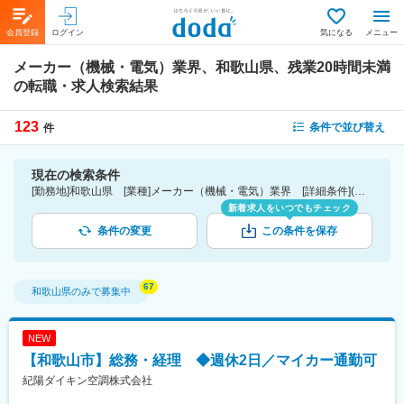
会員登録
ログイン
気になる
メニュー
メーカー（機械・電気）業界、和歌山県、残業20時間未満
の転職・求人検索結果
123
条件で並び替え
件
現在の検索条件
[勤務地]和歌山県 [業種]メーカー（機械・電気）業界 [詳細条件](休日・働き方)残業20時間未満
新着求人をいつでもチェック
条件の変更
この条件を保存
和歌山県
のみで募集中
NEW
【和歌山市】総務・経理 ◆週休2日／マイカー通勤可
紀陽ダイキン空調株式会社