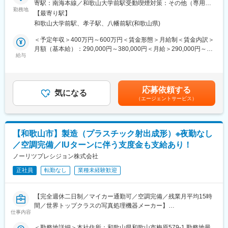
寄駅：南海本線／和歌山大学前駅受動喫煙対策：その他（専用喫
完全週休二日制に加え、入社日に有給休暇を10日付与。工場も空
では、回路設計者として輸液ポンプなどの医療機器の新規開発や
勤務地
煙室を設置し、それ以外の場所はすべて禁煙）
調完備されているので、年間を通して気持ち良く働けます。マイ
【最寄り駅】
改善を担っていただきます。
カー通勤OK、制服貸与はもちろん、社員割引が利用できる食堂の
和歌山大学前駅、孝子駅、八幡前駅(和歌山県)
お弁当も好評です。遠方からのご入社には支度金も支給（規定
＜具体的には＞
＜予定年収＞400万円～600万円＜賃金形態＞月給制＜賃金内訳＞
有）しますので、安心して新しいスタートを切ってください。
・回路図作成（デジタル、アナログ、電源系）、部品レイアウト
月額（基本給）：290,000円～380,000円＜月給＞290,000円～
・動作仕様書の作成、基板外注業者との打ち合わせ
給与
380,000円＜昇給有無＞有＜残業手当＞有＜給与補足＞■昇給：1
■企業の特徴／魅力：
・設計検証、性能評価、不具合解析、安全規格対応
月あたり0円～11,000円（前年度実績）■賞与：年2回（前年度実
同社は写真処理機器の製造・販売において世界トップクラスの企
・試作／量産設計、生産治具設計、特許出願等
績）賃金はあくまでも目安の金額であり、選考を通じて上下する
業であり、グローバルに事業を展開しています。設計から販売ま
可能性があります。月給(月額)は固定手当を含めた表記です。
で一貫して自社で行うものづくりへのこだわりと、海外拠点6ヶ国
応募依頼する
＜開発製品例＞
気になる
に子会社があり世界180カ国への出荷実績を誇ります。医療機器
（エージェントサービス）
・医療用機器（輸液ポンプ等）、業務用写真プリンター
や介護機器などの新規事業にも積極的に取り組んでおり、常に革
・他企業からの開発・製造受託案件など
新を追求する情熱を持った企業です。
※特に医療分野に注力しており、新規開発案件も検討中です。
【和歌山市】製造（プラスチック射出成形）※夜勤なし
■組織体制：
／空調完備／IUターンに伴う支度金も支給あり！
同社の医療機器開発課は約40名の開発者が在籍し、様々な部門と
の連携を図りながら業務を進めています。チームは5名で構成され
ノーリツプレシジョン株式会社
ており、経験豊富なリーダーのもとで協力しながらプロジェクト
正社員
転勤なし
業種未経験歓迎
を遂行します。社員一人一人の成長を重視し、半年ごとの評価制
度で実績を反映した給与が支給され、個別の面談で目標設定やフ
ィードバックを行います。
【完全週休二日制／マイカー通勤可／空調完備／残業月平均15時
間／世界トップクラスの写真処理機器メーカー】
■当社について：
仕事内容
完全週休二日制に加え、入社日に有給休暇を10日付与。工場も空
■業務内容：
＜勤務地詳細＞本社住所：和歌山県和歌山市梅原579-1 勤務地最