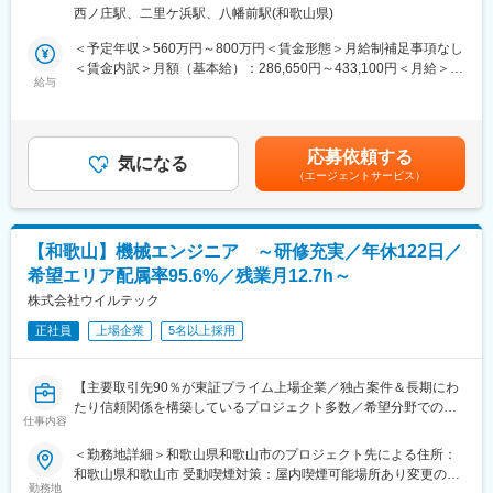
・年間大小2000件余の製造及び工事施工を受注する当社におい
型車以外の車種は全て対応可能性があります。
西ノ庄駅、二里ケ浜駅、八幡前駅(和歌山県)
て、大手鉄鋼会社設備の建設や変更工事に伴う設計・施工管理業
務と、受注業務や積算業務を社内各部門や外注先の担当者と連携
（2）最新設備と快適な作業環境
＜予定年収＞560万円～800万円＜賃金形態＞月給制補足事項なし
してご担当いただきます。
全工場に冷暖房やスポットクーラーを完備し、作業スペースも車
＜賃金内訳＞月額（基本給）：286,650円～433,100円＜月給＞
給与
両が両ドアを広げたまま作業できるほどの広さを確保。四輪アラ
286,650円～433,100円＜昇給有無＞有＜残業手当＞有＜給与補足
■組織構成：
イメントテスターやセンターロック式タイヤチェンジャー、立っ
＞■昇給：年1回（5月）※ベースアップ込みの過去実績0～10,000
・西日本工事課：40代課長1名、60代1名、50代1名、20代1名
たまま整備できる整備リフトなど、最新型の整備用設備を導入し
円／月■賞与：年2回（7月、12月）※昨年度実績4.8ヶ月分■予定年
ています。
収に残業代は含まれておりません。賃金はあくまでも目安の金額
応募依頼する
■本ポジションの魅力について：
気になる
であり、選考を通じて上下する可能性があります。月給(月額)は固
（エージェントサービス）
・大手鉄鋼会社設備の建設、保守等を主たる業務としながら、製
（3）透明性のある工場運営
定手当を含めた表記です。
造ラインの自動化・省力化、原料や製品を移送する設備類の設
自動車修理をめぐる不正を防ぐための対策として、工場にカメラ
計・製作・設置・完成までを一貫して行っております。また、客
を3台ずつ設置。「事業場三役」の体制に取り組み、IDOMや中古
先のニーズに応えるために『迅速に、フレキシブルに』を心掛け
自動車業界全体がお客様・陸運局・世の中や市場といった全方面
【和歌山】機械エンジニア ～研修充実／年休122日／
ております。大手企業様を顧客に持っており、『人と人のつなが
から信頼される状態を目指しています。
希望エリア配属率95.6%／残業月12.7h～
りを大事』にする当社にて共に働いていただける方をお待ちして
おります！
株式会社ウイルテック
■組織構成：30代～40代後半中心に活躍中。9割が中途入社です。
正社員
上場企業
5名以上採用
■同社の特徴：
■当社について：
・鉄鋼メーカーとして、加工～仕上げまで中間の請負として実施
『日本のガリバーから世界のIDOMへ』東証プライム上場でクルマ
しています。また溶接、溶射において自社工場を持っており、肉
買取実績、中古車販売実績共に業界トップクラスの会社です。
【主要取引先90％が東証プライム上場企業／独占案件＆長期にわ
盛溶接が強みです。
たり信頼関係を構築しているプロジェクト多数／希望分野での配
・大手鉄鋼メーカーである日本製鉄、JFEスチールや神戸製鋼所
仕事内容
属率100％／エンジニアのキャリアアップ支援に注力／年間休日
等対等な立場で取引しており、大学との共同研究開発も行ってい
122日・プライベート重視の働き方◎】
＜勤務地詳細＞和歌山県和歌山市のプロジェクト先による住所：
ます。またベトナムにグローバル展開中。
和歌山県和歌山市 受動喫煙対策：屋内喫煙可能場所あり変更の範
■業務内容
勤務地