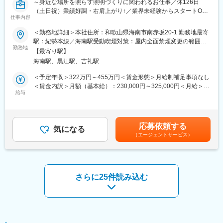
～身近な場所を照らす照明づくりに関われるお仕事／休126日
した事業展開をしています。
（土日祝）業績好調・右肩上がり↑／業界未経験からスタートOK
仕事内容
／安心の教育体制◎～
◇自社製品が実際に街中で使用されている様子やエンドユーザー
＜勤務地詳細＞本社住所：和歌山県海南市南赤坂20-1 勤務地最寄
の反応を直接見ることができるのが当社の魅力です。
□お仕事
駅：紀勢本線／海南駅受動喫煙対策：屋内全面禁煙変更の範囲：
・ホテルや住宅の庭、商業施設、飲食店などで使われる照明やイ
勤務地
会社の定める事業所
◇“今暗いところに光を灯す“
【最寄り駅】
ルミネーションの設計をサポートするお仕事です！
「光の演出で人の心を彩る」をビジョンに掲げ、ものづくりだけ
海南駅、黒江駅、吉礼駅
・最初は図面の修正など簡単な業務からスタートし、先輩に教え
でなく、照明の光をあてることによって生まれる価値をつくるこ
てもらいながら、チェック業務などにも少しずつ挑戦していきま
＜予定年収＞322万円～455万円＜賃金形態＞月給制補足事項なし
とも大切にしています。暗い場所に光を灯すことで人が集い、交
す
＜賃金内訳＞月額（基本給）：230,000円～325,000円＜月給＞
流が生まれ、街に賑わいが広がっていく。全国各地で地方創生を
給与
230,000円～325,000円＜昇給有無＞有＜残業手当＞有＜給与補足
目的としたイルミネーションイベントを企画運営するなど、光の
★ホテルや商業施設、飲食店の照明やイルミネーションなど、街
＞◇賞与あり(年2回/計2ヶ月分)◇家族手当あり◇役職手当あり賃
力でまちの賑わいを創出する、地域活性化にも取り組んでいま
中で見かける“光”をつくる仕事に関われます！
金はあくまでも目安の金額であり、選考を通じて上下する可能性
す。社員の声が事業としても形になっています。
があります。月給(月額)は固定手当を含めた表記です。
応募依頼する
★採用サイト：https://takasho-digitec.jp/saiyo/
気になる
変更の範囲：会社の定める業務
（エージェントサービス）
◎教育体制
・CAD（SolidWorksの基本操作や仕事の流れを、先輩が丁寧に教
えます
・簡単な図面作成や修正からスタートし、少しずつできることを
さらに25件読み込む
増やしていきます
・試作品の組み立てやチェックなども、手順を覚えれば難しくあ
りません
＊一人ひとりのペースに合わせて進めるため、安心してスタート
できます