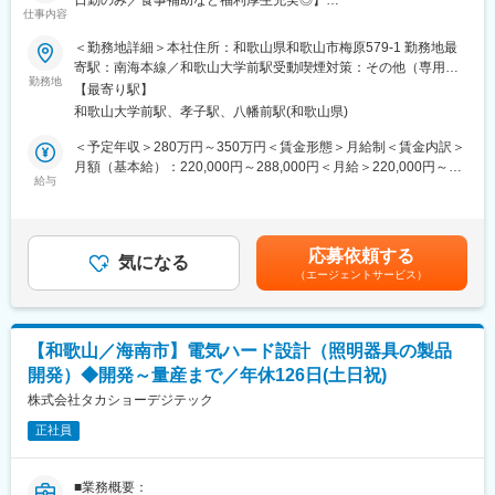
日勤のみ／食事補助など福利厚生充実◎】
カー通勤OK、制服貸与はもちろん、社員割引が利用できる食堂の
仕事内容
お弁当も好評です。遠方からのご入社には支度金も支給（規定
■職務内容：
有）しますので、安心して新しいスタートを切ってください。
＜勤務地詳細＞本社住所：和歌山県和歌山市梅原579-1 勤務地最
当社は、高品質な業務用写真プリンター、医療機器等の製造を行
寄駅：南海本線／和歌山大学前駅受動喫煙対策：その他（専用喫
っています。プラスチック製の部品加工に携わっていただける方
勤務地
■企業の特徴／魅力：
煙室を設置し、それ以外の場所はすべて禁煙）
【最寄り駅】
を募集します。
同社は写真処理機器の製造・販売において世界トップクラスの企
和歌山大学前駅、孝子駅、八幡前駅(和歌山県)
＜具体的には＞
業であり、グローバルに事業を展開しています。設計から販売ま
・40t～1,300tまで複数の射出成形機の技術的操作
で一貫して自社で行うものづくりへのこだわりと、海外拠点6ヶ国
＜予定年収＞280万円～350万円＜賃金形態＞月給制＜賃金内訳＞
・金型の取り付け、取り外し等(玉掛け、クレーン、リフトを使用)
に子会社があり世界180カ国への出荷実績を誇ります。医療機器
月額（基本給）：220,000円～288,000円＜月給＞220,000円～
・材料の投入、機器・金型のメンテナンス
給与
や介護機器などの新規事業にも積極的に取り組んでおり、常に革
288,000円＜昇給有無＞有＜残業手当＞有＜給与補足＞※給与詳細
・二次加工(バリ取り、外観検査など)
新を追求する情熱を持った企業です。
は経験等を踏まえて決定致します。上記年収は推定値です。■賞
・工程管理
与：年2回（7月／12月）■昇給：年1回賃金はあくまでも目安の金
・各工程品質のチェック
額であり、選考を通じて上下する可能性があります。月給(月額)は
応募依頼する
気になる
固定手当を含めた表記です。
（エージェントサービス）
■給与制度：
半年ごとに従業員の実績を評価し、評価に応じて従業員の給与額
が決まります。目標の設定や評価の通知は上司との個人面談で行
います。社員一人一人に向き合いながらサポートいたします。
【和歌山／海南市】電気ハード設計（照明器具の製品
開発）◆開発～量産まで／年休126日(土日祝)
■当社について：
完全週休二日制に加え、入社日に有給休暇を10日付与。工場も空
株式会社タカショーデジテック
調完備されているので、年間を通して気持ち良く働けます。マイ
正社員
カー通勤OK、制服貸与はもちろん、社員割引が利用できる食堂の
お弁当も好評です。遠方からのご入社には支度金も支給（規定
有）しますので、安心して新しいスタートを切ってください。
■業務概要：