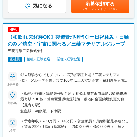
円）、超過分別途支給■その他固定手当：自動車手当1,500円■賞
応募依頼する
◎昇給・賞与もあるので給与UPも可能です！
気になる
与：年2回（昨年実績：年3回5か月分）■昇給：有（前年実績：0
（エージェントサービス）
◎週休2日制で残業は月20時間程度。長く続けられる環境が整っ
～10,000円／月）賃金はあくまでも目安の金額であり、選考を通
ています！
じて上下する可能性があります。月給(月額)は固定手当を含めた表
記です。
■会社の特徴：
NEW
ダイキン工業空調製品の販売を中心に、施工、サービスまで一貫
【和歌山/未経験OK】製造管理担当◇土日祝休み・日勤
した体制で事業を運営しております。
創業以来、ユーザー様の心地よい空間づくりを、販売店様と共に
のみ／航空・宇宙に関わる／三菱マテリアルグループ
提供し地域の様々なユーザー様に信頼を得てまいりました。
三菱電線工業株式会社
「お客様第一」を経営理念とする当社は、お客様目線で省エネ
正社員
職種未経験歓迎
業種未経験歓迎
性、安全性、コスト面など総合的なシステムのご提案を通じて皆
様方に喜ばれる会社、地域社会に貢献できる会社を目指してまい
ります。
◎未経験からでもチャレンジ可能/東証上場「三菱マテリアル
また、環境商品を取り扱いSDGsにも積極的に取り組んでおりま
(株)」グループ企業／設立100年以上の安定企業／福利厚生も充実
す。
仕事内容
で平均勤続年数が21年を超える優良企業です！
◎H3ロケットなどの宇宙関連プロジェクトで蓄積した高度な技術
＜勤務地詳細＞箕島製作所住所：和歌山県有田市箕島663 勤務地
力で、半導体・航空宇宙防衛・空気圧・自動車・医療など多くの
最寄駅：JR線／箕島駅受動喫煙対策：敷地内全面禁煙変更の範
業界の最先端の技術を支えています！
勤務地
囲：会社の定める事業所
【最寄り駅】
箕島駅、初島駅、下津駅
■募集背景：
組織強化および増産対応のための増員募集になります。
＜予定年収＞400万円～700万円＜賃金形態＞月給制補足事項なし
＜賃金内訳＞月額（基本給）：250,000円～450,000円＜月給＞
■職務概要：
給与
250,000円～450,000円＜昇給有無＞有＜残業手当＞有＜給与補足
同社の製造職として、シール・パッキン製品の製造手順の立案・