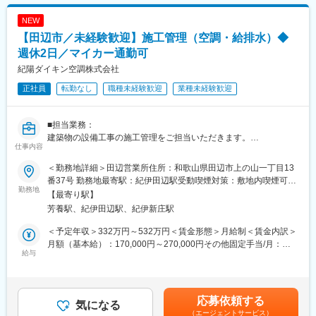
◎週休2日制で残業は月20時間程度。長く続けられる環境が整っ
ています！
NEW
【田辺市／未経験歓迎】施工管理（空調・給排水）◆
■会社の特徴：
ダイキン工業空調製品の販売を中心に、施工、サービスまで一貫
週休2日／マイカー通勤可
した体制で事業を運営しております。
紀陽ダイキン空調株式会社
創業以来、ユーザー様の心地よい空間づくりを、販売店様と共に
正社員
転勤なし
職種未経験歓迎
業種未経験歓迎
提供し地域の様々なユーザー様に信頼を得てまいりました。
「お客様第一」を経営理念とする当社は、お客様目線で省エネ
性、安全性、コスト面など総合的なシステムのご提案を通じて皆
■担当業務：
様方に喜ばれる会社、地域社会に貢献できる会社を目指してまい
建築物の設備工事の施工管理をご担当いただきます。
ります。
仕事内容
冷暖房や空調、給排水衛生の設備工事など、様々な設備工事につ
また、環境商品を取り扱いSDGsにも積極的に取り組んでおりま
いて施工計画やスケジュールを調整し、安全管理、品質管理、工
す。
＜勤務地詳細＞田辺営業所住所：和歌山県田辺市上の山一丁目13
程管理、原価管理を適切に行っていただき、計画通りに業務が進
番37号 勤務地最寄駅：紀伊田辺駅受動喫煙対策：敷地内喫煙可能
捗しているか工事の管理・監督を担っていただきます。
勤務地
場所あり
【最寄り駅】
主に和歌山県内が範囲になります。
芳養駅、紀伊田辺駅、紀伊新庄駅
■組織構成：
＜予定年収＞332万円～532万円＜賃金形態＞月給制＜賃金内訳＞
工務部
月額（基本給）：170,000円～270,000円その他固定手当/月：
本社：3名
給与
1,500円＜月給＞206,500円～331,500円（一律手当を含む）＜昇
田辺営業所：2名
給有無＞有＜残業手当＞有＜給与補足＞■想定年収：3,328,000円
～5,328,000円■固定残業代：26～28時間分（35,000～60,000
■魅力ポイント：
円）、超過分別途支給■その他固定手当：自動車手当1,500円■賞
応募依頼する
◎お仕事の流れなどは丁寧にお教えするので未経験スタートも安
気になる
与：年2回（昨年実績：年3回5か月分）■昇給：有（前年実績：0
（エージェントサービス）
心です！