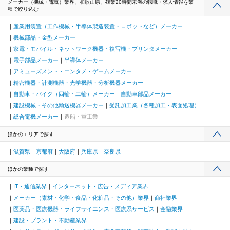
メーカー（機械・電気）業界、和歌山県、残業20時間未満の転職・求人情報を業
種で絞り込む
産業用装置（工作機械・半導体製造装置・ロボットなど）メーカー
機械部品・金型メーカー
家電・モバイル・ネットワーク機器・複写機・プリンタメーカー
電子部品メーカー
半導体メーカー
アミューズメント・エンタメ・ゲームメーカー
精密機器・計測機器・光学機器・分析機器メーカー
自動車・バイク（四輪・二輪）メーカー
自動車部品メーカー
建設機械・その他輸送機器メーカー
受託加工業（各種加工・表面処理）
総合電機メーカー
造船・重工業
ほかのエリアで探す
滋賀県
京都府
大阪府
兵庫県
奈良県
ほかの業種で探す
IT・通信業界
インターネット・広告・メディア業界
メーカー（素材・化学・食品・化粧品・その他）業界
商社業界
医薬品・医療機器・ライフサイエンス・医療系サービス
金融業界
建設・プラント・不動産業界