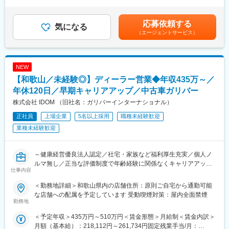
＞※予定年収はあくまでも目安の金額です。入社時にご自身の現年
管理、品質の維持・向上、コスト管理、納期・進捗管理を担当し
収等も踏まえ、決定いたします。■昇給：年1回（4月）■賞与：年
ていただきます。※実作業担当ではなく、製造管理者としてお仕事
2回（6月、12月）※業績連動賃金はあくまでも目安の金額であ
応募依頼する
になります。製品の製造プロセスを管理し、高品質な製品の納期
気になる
り、選考を通じて上下する可能性があります。月給(月額)は固定手
（エージェントサービス）
を守ることが主な業務です。
当を含めた表記です。
<詳細>
・シール・パッキン製品の製造プロセスの運用・管理
NEW
・製造手順の設定・管理
【和歌山／未経験◎】ディーラー営業◆年収435万～／
・品質水準の維持・向上管理
・品質・コスト・納期の管理
年休120日／早期キャリアアップ／中古車ガリバー
同社のシール製品は、航空宇宙や半導体業界など多岐にわたる産
株式会社 IDOM （旧社名：ガリバーインターナショナル）
業で使用されており、高度な技術力を基にしたモノづくりに携わ
正社員
上場企業
5名以上採用
職種未経験歓迎
ることができます。
業種未経験歓迎
■入社後について（過去入社した方の事例）：
製造部門として一通りの業務を経験していただき（実作業ではな
く、手順書など管理側の作業として任されるポジション以外にも
～健康経営優良法人認定／社宅・家族など福利厚生充実／個人ノ
経験していただく）業務の理解を深めていただきます。その後
ルマ無し／正当な評価制度で年齢経験に関係なくキャリアアップ
仕事内容
も、階層研修や現場でのOJTを通じて、モノづくりに必要な知識
／東証プライム上場／中古車販売実績業界トップクラス～
と技術を習得していただきます
＜勤務地詳細＞和歌山県内の店舗住所：原則ご自宅から通勤可能
全国に約460店舗展開し、業界実績トップクラスを誇る中古車販
な店舗への配属を予定しています 受動喫煙対策：屋内全面禁煙
■組織体制：
売店「ガリバー」で、
勤務地
箕島製作所には約300名の社員が在籍しており、中途入社の社員
ご来店されたお客様との商談から店舗運営まで幅広く行っていた
＜予定年収＞435万円～510万円＜賃金形態＞月給制＜賃金内訳＞
も多く、馴染みやすい環境です。また、若手の採用にも力を入れ
だきます。
月額（基本給）：218,112円～261,734円固定残業手当/月：
ています。平均勤続年数が21年以上と長く、安定して働ける職場