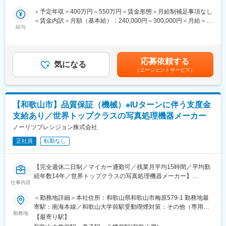
日本が高い世界市場シェアを有するビジネス分野となっていま
＜予定年収＞400万円～550万円＜賃金形態＞月給制補足事項なし
（2）最新設備の揃うメカニックファーストな作業環境
す。
＜賃金内訳＞月額（基本給）：240,000円～300,000円＜月給＞
四輪アライメントテスターや立ったまま整備できる整備リフトな
給与
240,000円～300,000円＜昇給有無＞有＜残業手当＞有＜給与補足
ど、最新型の整備用設備を導入。整備士の身体負担を軽減し、無
■業務詳細
＞■前職でのご経験･収入を考慮して決定されます。■賞与（年2
理なく整備ができる環境です。
・量産体制に入った電子部品（インダクタ）の【工程改善】、
回）：5.0カ月＊昨年実績 ＊業務連動のため変動あり賃金はあく
◇工場内の設備環境
【原価低減】、【部材変更】などの技術テーマを持ち、課題解決
までも目安の金額であり、選考を通じて上下する可能性がありま
https://youtu.be/L7gPeIGbiVM
応募依頼する
に従事いただきます。
気になる
す。月給(月額)は固定手当を含めた表記です。
（エージェントサービス）
・課題や不具合の発見→解析装置を用いて観察（特性計測・内部
（3）透明性のある工場運営
構造の確認・研磨など）→データ収集→要因の分析→仮説と検
自動車修理をめぐる不正を防ぐための対策として、工場にカメラ
証 が基本的なサイクルです。
を3台ずつ設置。中古自動車業界全体が全方面から信頼される状態
を目指しています。
【和歌山市】品質保証（機械）※IUターンに伴う支度金
■組織構成／15名（60代1名、50代4名、40代5名、30代3名、20
◇「透明性のある工場運営」について、3つの取り組みを徹底解説
支給あり／世界トップクラスの写真処理機器メーカー
代2名）
https://youtu.be/ktj2fuK5CBg
ノーリツプレシジョン株式会社
■和歌山太陽誘電について
■組織構成：30代～40代後半中心に活躍中。9割が中途入社です。
正社員
転勤なし
・太陽誘電（東証プライム市場上場）グループにおいて、和歌山
太陽誘電はインダクタの商品ラインナップの中で最も小型低背形
■当社について：
状であるパワーインダクタの主力生産拠点です。パワーインダク
『日本のガリバーから世界のIDOMへ』東証プライム上場でクルマ
【完全週休二日制／マイカー通勤可／残業月平均15時間／平均勤
タ（コイル）は主に電源回路や高周波回路に用いられ、スマート
買取実績、中古車販売実績共に業界トップクラスの会社です。
続年数14年／世界トップクラスの写真処理機器メーカー】
フォンやタブレット端末、そして携帯ゲーム機など日常生活にお
仕事内容
いて同社の製品が使われています。
■業務概要：
＜勤務地詳細＞本社住所：和歌山県和歌山市梅原579-1 勤務地最
同社で医療機器または写真用プリンターの品質保証職として、製
寄駅：南海本線／和歌山大学前駅受動喫煙対策：その他（専用喫
■太陽誘電の直近の開発事例
品の評価、各種分析・調査、品質改善を担当していただきます。
勤務地
煙室を設置し、それ以外の場所はすべて禁煙）
・金属系磁性材料を使用したメタル積層チップパワーインダクタ
【最寄り駅】
製品に求められる性能を満たしているかの設計レビューや、試作