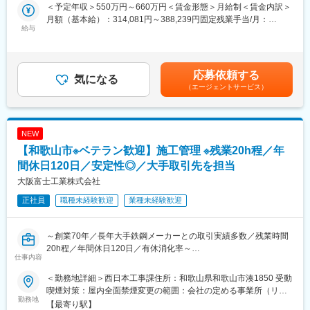
安定した集客＋世界最大級の中古車データベースの保有によっ
ます。
＜予定年収＞550万円～660万円＜賃金形態＞月給制＜賃金内訳＞
て、お客様のご要望に合わせて最適な1台を提案できます。
その後新規工場の立ち上げ等に際して工場長としてご活躍いただ
月額（基本給）：314,081円～388,239円固定残業手当/月：
く予定です。
給与
45,919円～56,761円（固定残業時間20時間0分/月）超過した時間
■福利厚生：
なお、工場長としての着任時期やタイミングは、あなたの働き方
外労働の残業手当は追加支給＜月給＞360,000円～445,000円（一
家賃補助、社宅制度、子供手当等充実しており、健康経営優良法
や適性に応じて柔軟に調整します。
律手当を含む）＜昇給有無＞有＜残業手当＞有＜給与補足＞昇給
人2025への認定実績あり！
査定年1回賞与年2回（2024年支給実績３ヶ月分）インセンティブ
応募依頼する
（1）まずは整備士として
気になる
年2回（最大30万円／回）平均50,000～70,000円賃金はあくまで
■多様なキャリアパス：
（エージェントサービス）
お客様にご購入いただいた納車前のお車やご購入後の車のオイル
も目安の金額であり、選考を通じて上下する可能性があります。
年齢・入社歴関係なく全社員に挑戦の機会が与えられます。セー
やワイパー交換といった簡単な整備業務から、定期点検や車検整
月給(月額)は固定手当を含めた表記です。
ルスリーダーなどで営業フロントを極めるのもよし、店舗経営者
備・納車前整備まで多様な工程に関わることができます。
を目指せる「ストアプロ制度」、本部へのキャリアチェンジなど
NEW
の選択肢も豊富。一人ひとりのなりたい姿、描きたいキャリアを
（2）その後のキャリアとして
【和歌山市※ベテラン歓迎】施工管理 ※残業20h程／年
実現できます。
・整備工場長（営業店舗併設での工場責任者）としてご活躍頂き
ます。
間休日120日／安定性◎／大手取引先を担当
■入社後の教育体制：
・複数の統括拠点をマネジメントするスーパーバイザー/マネージ
大阪富士工業株式会社
入社後の2週間の導入研修をはじめ、多彩な研修で成長をサポート
ャーなどのポストもございます。
し、それぞれの役職や志向性に合わせた能力開発の制度も充実し
正社員
職種未経験歓迎
業種未経験歓迎
ています。
【具体的な業務内容】
・予算達成に向けた工場実績の数値管理、運営
～創業70年／長年大手鉄鋼メーカーとの取引実績多数／残業時間
■当社について：
・人材育成
20h程／年間休日120日／有休消化率～
『日本のガリバーから世界のIDOMへ』東証プライム上場でクルマ
・工場責任者として工場内外、社内外の折衝
仕事内容
★OJT制度等の研修制度が充実しており、未経験の方も活躍可能
買取実績、中古車販売実績共に業界トップクラスの会社です。
です★
https://idom-inc.com/recruit/career-sales/
【IDOMならではのポイント！】
＜勤務地詳細＞西日本工事課住所：和歌山県和歌山市湊1850 受動
（1）対応車種の広さ
喫煙対策：屋内全面禁煙変更の範囲：会社の定める事業所（リモ
■業務内容
勤務地
業界トップクラスの実績で全国から車が集まるため、バイクと大
ートワーク含む）
【最寄り駅】