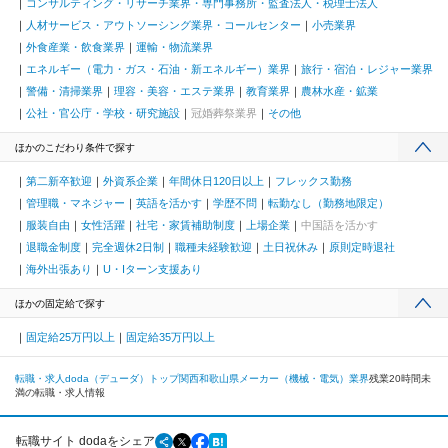
コンサルティング・リサーチ業界・専門事務所・監査法人・税理士法人
人材サービス・アウトソーシング業界・コールセンター
小売業界
外食産業・飲食業界
運輸・物流業界
エネルギー（電力・ガス・石油・新エネルギー）業界
旅行・宿泊・レジャー業界
警備・清掃業界
理容・美容・エステ業界
教育業界
農林水産・鉱業
公社・官公庁・学校・研究施設
冠婚葬祭業界
その他
ほかのこだわり条件で探す
第二新卒歓迎
外資系企業
年間休日120日以上
フレックス勤務
管理職・マネジャー
英語を活かす
学歴不問
転勤なし（勤務地限定）
服装自由
女性活躍
社宅・家賃補助制度
上場企業
中国語を活かす
退職金制度
完全週休2日制
職種未経験歓迎
土日祝休み
原則定時退社
海外出張あり
U・Iターン支援あり
ほかの固定給で探す
固定給25万円以上
固定給35万円以上
転職・求人doda（デューダ）トップ
関西
和歌山県
メーカー（機械・電気）業界
残業20時間未
満の転職・求人情報
転職サイト dodaをシェア