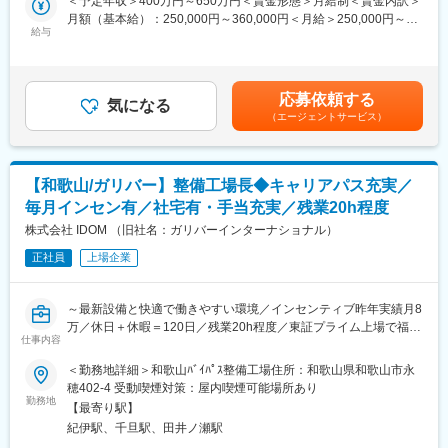
＜予定年収＞400万円～650万円＜賃金形態＞月給制＜賃金内訳＞
担当いただける方を募集しています！
で、「働きやすい環境」を実現しています。
月額（基本給）：250,000円～360,000円＜月給＞250,000円～
・社内SEとして現場に近い立場でDX推進に携わりながら、業務
・技術力向上の為の研修時間も勤務時間として給与支給の対象と
給与
360,000円＜昇給有無＞有＜残業手当＞有＜給与補足＞■昇給：年
改善の企画提案からシステム導入まで幅広く経験できるポジショ
なります。
1回（4月）■賞与実績：年2回（7月・12月）賃金はあくまでも目
ンです
・マンツーマンによる研修に関して
安の金額であり、選考を通じて上下する可能性があります。月給
研修は4,500本の研修コンテンツもありますが、注力しているのは
(月額)は固定手当を含めた表記です。
応募依頼する
■入社後はご経験に合わせて、以下業務をお任せ！
エンジニアの経験や得意不得意に合わせたマンツーマンによる対
気になる
（エージェントサービス）
・RPAを用いた業務効率化の運用・改善（メイン）
面研修です。実務で活かせる技術力向上には複数人の講座よりエ
・サーバ、ネットワーク、IT資産（PC、携帯等）の運用保守
ンジニア個人に向けた研修を行い、通常より早いキャリアアップ
・グループウェア、基幹システム、営業管理システムのヘルプデ
を実現できると考えております。※研修内容によって、複数人にな
スク、保守対応
る場合もございます。
【和歌山/ガリバー】整備工場長◆キャリアパス充実／
・システムやツールに関するトラブルシューティング
毎月インセン有／社宅有・手当充実／残業20h程度
・各種IT関連問い合わせ対応
変更の範囲：会社の定める業務
＊スキルに合わせてお任せするお仕事内容の幅を徐々に広げてい
株式会社 IDOM （旧社名：ガリバーインターナショナル）
きますので、ご安心ください！
正社員
上場企業
■約半年～1年後発生業務（スキルに合わせて変動）
◇基幹システム（販売管理・生産管理など）をバージョンアップ
～最新設備と快適で働きやすい環境／インセンティブ昨年実績月8
させるために、各部門の社員へのヒアリングや要件整理！
万／休日＋休暇＝120日／残業20h程度／東証プライム上場で福利
◇関係部署との調整・要件定義などのコミュニケーション業務
仕事内容
厚生充実～
◇外部ベンダーへの要件定義、ディレクション、プロジェクト管
＜勤務地詳細＞和歌山ﾊﾞｲﾊﾟｽ整備工場住所：和歌山県和歌山市永
理
全国にあるIDOMの運営する整備工場で、『工場長』をお任せしま
穂402-4 受動喫煙対策：屋内喫煙可能場所あり
※先輩社員と一緒に少しづつ担当
す！
勤務地
【最寄り駅】
□将来
紀伊駅、千旦駅、田井ノ瀬駅
入社後6か月間は、工場長のサポートとして現場業務やシステム理
◇業務効率化に向けたITシステムの企画・設計