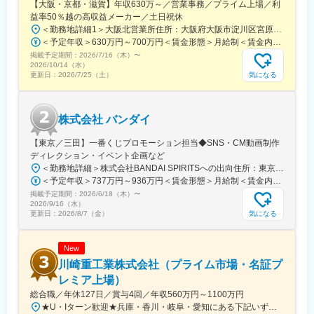
【大阪・京都・滋賀】年収630万～／営業事務／プライム上場／利
益率50％越の高収益メーカー／土日祝休
＜勤務地詳細1＞大阪北営業所住所：大阪府大阪市淀川区宮原3-5-36 新大阪トラストタワー勤務地最寄駅：新大阪駅受動喫煙対策：敷地内喫煙可能場所あり＜勤務地詳細2＞京都営業所住所：京都府京都市下京区四条通室町東入函谷鉾町101 アーバンネット四条烏丸ビル受動喫煙対策：屋内全面禁煙＜勤務地詳細3＞滋賀営業所住所：滋賀県大津市中央2-2-6 受動喫煙対策：屋内全面禁煙変更の範囲：会社の定める事業所
＜予定年収＞630万円～700万円＜賃金形態＞月給制＜賃金内訳＞月額（基本給）：279,000円～281,000円＜月給＞279,000円～281,000円＜昇給有無＞有＜残業手当＞有＜給与補足＞上記は入社初年度の想定年収です。※月給の金額とは別で、残業代、業績賞与支給有り※賞与：年4回、昇給：年1～2回※経験・能力等を考慮の上、同社規定により待遇を決定します※年収は会社業績によって変動することがあります賃金はあくまでも目安の金額であり、選考を通じて上下する可能性があります。月給(月額)は固定手当を含めた表記です。
掲載予定期間：
2026/7/16（木）
〜
2026/10/14（水）
気になる
更新日：
2026/7/25（土）
株式会社 バンダイ
【東京／三田】一番くじプロモーション担当◆SNS・CM動画制作
ディレクション・イベント企画など
＜勤務地詳細＞株式会社BANDAI SPIRITSへの出向住所：東京都港区三田3‐5‐19 住友不動産東京三田ガーデンタワー受動喫煙対策：屋内全面禁煙変更の範囲：会社の定める事業所
＜予定年収＞737万円～936万円＜賃金形態＞月給制＜賃金内訳＞月額（基本給）：315,000円～400,000円＜月給＞315,000円～400,000円＜昇給有無＞有＜残業手当＞有＜給与補足＞※役職と給与は、経験・能力などを考慮し最終決定■昇給：年1回■賞与：年1回■年収例（一般）759万円／中途入社2年目／月給33万円＋時間外手当（30時間）＋賞与■年収例（チーフ）920万円／中途入社2年目／月給40万円＋時間外手当（30時間）＋賞与賃金はあくまでも目安の金額であり、選考を通じて上下する可能性があります。月給(月額)は固定手当を含めた表記です。
掲載予定期間：
2026/6/18（木）
〜
2026/9/16（水）
気になる
更新日：
2026/8/7（金）
New
川崎重工業株式会社（プライム市場・名証プ
レミア上場）
総合職／年休127日／賞与4回／年収560万円～1100万円
★U・Iターン歓迎★兵庫・香川・岐阜・愛知にある下記いずれかの事業所・神戸工場／兵庫県神戸市中央区・西神工場／兵庫県神戸市西区・西神戸工場／兵庫県神戸市西区・明石工場／兵庫県明石市・播磨工場／兵庫県加古郡・岐阜工場／岐阜県各務原市・名古屋第一工場／愛知県弥富市・名古屋第二工場／愛知県海部郡・坂出工場／香川県坂出市・神戸本社／兵庫県神戸市中央区・東京本社／東京都港区 など※受動喫煙対策実施