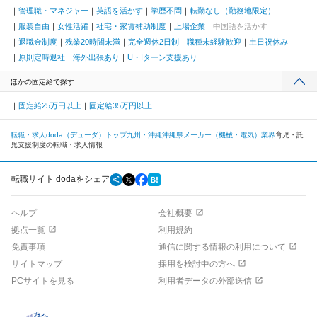
管理職・マネジャー
英語を活かす
学歴不問
転勤なし（勤務地限定）
服装自由
女性活躍
社宅・家賃補助制度
上場企業
中国語を活かす
退職金制度
残業20時間未満
完全週休2日制
職種未経験歓迎
土日祝休み
原則定時退社
海外出張あり
U・Iターン支援あり
ほかの固定給で探す
固定給25万円以上
固定給35万円以上
転職・求人doda（デューダ）トップ
九州・沖縄
沖縄県
メーカー（機械・電気）業界
育児・託
児支援制度の転職・求人情報
転職サイト dodaをシェア
ヘルプ
会社概要
拠点一覧
利用規約
免責事項
通信に関する情報の利用について
サイトマップ
採用を検討中の方へ
PCサイトを見る
利用者データの外部送信