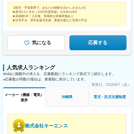
ベット航空機エンジンの製造・検査★生産管理、技術、品質保証
諸手当）
【航空・宇宙業界で、あなたの経験を活かしませんか】
は全エリア募集★その他、配属先多数。ご希望やご経験を考慮し
★賞与5.3ヶ月分（2025年度実績）＆年休126日
た配属を実施！★航空業界や自衛隊出身の方は、これまでの経験
★未経験OK！入社後、長期的な研修実施あり
をそのままにキャリア継続も可能！《キャリア形成》無期雇用派
★住宅手当、奨学金返済支援、家族支援など充実の手当
遣のため、正社員として希望する職務内容や勤務地で働けます。
頻繁な異動や業務変更もない為、しっかりと技術を身に着け、更
なるハイクラス業務への挑戦や、後輩の育成、チームのマネジメ
ントなど、様々なキャリア選択が可能です。～～～～～～
気になる
応募する
人気求人ランキング
dodaに掲載中の求人を、応募数順にランキング形式でご紹介します。
※応募数が同数の場合は、新着順に表示しています。
更新日：
2026/8/7（金）
メーカー（機械・電気）
沖縄県
育児・託児支援制度
業界
株式会社キーエンス