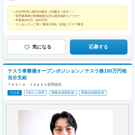
県岡山市・広島県広島市・山口県下関市■九州・沖縄・福岡県福岡
駅、速星駅、高茶屋駅、なかもず駅、心斎橋駅、なんば駅(南海
市・沖縄県豊見城市
線)、大阪駅、中央市場前駅、新西大寺町筋駅、県庁前駅(広島
＼2026年内に国内30拠点→50拠点へ拡大！／
県)、下関駅、雁ノ巣駅、唐人町駅、赤嶺駅、宮の沢駅、北仙台
・世界最高峰の時価総額を誇る最先端EVメーカー
駅、新高島駅、京急川崎駅、新宿駅、志村三丁目駅、栄生駅、栄
・年収例400万～800万円
町駅(愛知県)、柚木駅(静岡鉄道線)、北鉄金沢駅、中百舌鳥駅、四
・インセンティブ有／週休2日制／全員にテスラ株支給
・年功序列なし、実力でスピード昇進
ツ橋駅、なんば駅(地下鉄)、西梅田駅、大雲寺前駅、紙屋町西駅、
高島町駅、西新宿駅、矢場町駅、長沼駅(静岡県)、七ツ屋駅、本町
駅、大阪難波駅、大阪梅田駅(阪神線)、紙屋町東駅
気になる
応募する
テスラ車整備オープンポジション／テスラ株100万円相
当分支給
Ｔｅｓｌａ Ｊａｐａｎ合同会社
正社員
5名以上採用
職種未経験歓迎
業種未経験歓迎