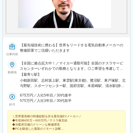
【最先端技術に携わる】世界をリードする電気自動車メーカーの
整備部署でご活躍いただきます
仕事内容
【全国に拠点拡大中！／マイカー通勤可能】全国のテスラサービ
スセンターいずれかでの勤務となります。◎ご希望を考慮して配
勤務地
属（U・Iターンも歓迎！）【北海道・東北】 北海道★宮城県（仙
【最寄り駅】
台市） 【関東】東京都（板橋区／江東区） 千葉県（千葉市）神奈
小鶴新田駅、志村坂上駅、東雲駅(東京都)、鷺沼駅、東戸塚駅、北
川県（横浜市／川崎市） 埼玉県（さいたま市／川越市） 群馬県★
与野駅、スポーツセンター駅、国府宮駅、本星崎駅、清水駅(静岡
茨城県★ 【中部】 愛知県（稲沢市／名古屋市） 静岡県（静岡
県)、山ノ内駅(京都府)、なかもず駅、園田駅、広電西広島・己斐
市）岐阜県★富山県★ 【近畿】 大阪府（豊中市／堺市） 兵庫県
675万円／入社5年目／30代後半
駅、雁ノ巣駅、志村三丁目駅、辰巳駅、中百舌鳥駅、西広島駅、
（明石市）★京都府（京都市） 【中国】 広島県（広島市）岡山県
575万円／入社3年目／30代前半
福島町駅
給与
【九州・沖縄】福岡県（福岡市）鹿児島県★沖縄県★※「★」は今
後オープン予定も含めた拠点です。＼クリーンで清潔感にあふれ
＼世界最高峰の時価総額を誇る最先端EVメーカー／
た職場／サービスセンター内は冷暖房完備。エンジンオイルの交
◆年収例400万～600万円／テスラ株支給
換作業がないため、工場内は驚くほどクリーンで静かです。白い
◆冷暖房完備のクリーンな整備環境
壁に囲まれた、まるでラボ（研究所）のようなスタイリッシュな
◆PCを駆使した最新のリモート診断
空間で、支給される最新のユニフォームに身を包んで働く。従来
◆実務未経験OK