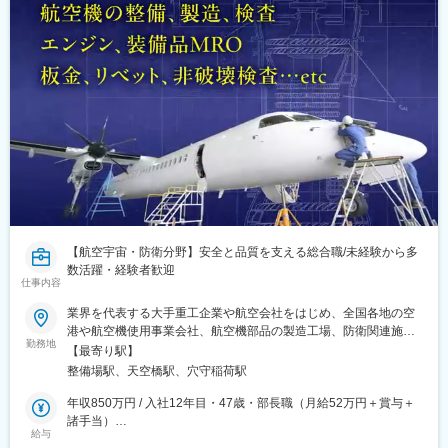
【航空宇宙・防衛分野】安全と品質を支える総合職/未経験から多
数活躍・経験者歓迎
仕事内容
業界を代表する大手重工企業や航空会社をはじめ、全国各地の空
港や航空機使用事業会社、航空機部品の製造工場、防衛関連施設
勤務地
などで勤務可能★関東・東海・近畿エリア積極採用中《エリア別
【最寄り駅】
プロジェクト例》■東京、神奈川、千葉、埼玉、茨城、栃木航空
整備場駅、天空橋駅、穴守稲荷駅
機・航空機部品の製造/整備/検査羽田空港内の重要設備・地上支援
機材の整備、保守点検航空機部品の検査/管理/搬出入防衛省特殊車
年収850万円 / 入社12年目・47歳・部長職（月給52万円＋賞与＋
両の製造/検査■愛知、岐阜、長野航空機の整備/製造/検査防衛装備
諸手当）
給与
品・宇宙関連部品の製造/検査■兵庫、大阪航空機の構造組立、リ
年収700万円 / 入社9年目・39歳・課長職（月給43.4万円＋賞与＋