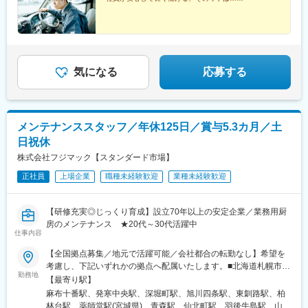
良市、京都府京都市■関東埼玉県川口市、埼玉県久喜市、埼玉県さ
館駅、大倉山駅(神奈川県)、南橋本駅、本千葉駅、南仙台駅、陸前
いたま市、神奈川県横浜市、神奈川県相模原市、千葉県千葉市■東
豊里駅、蛇田駅、北山形駅、郡山富田駅、木太東口駅、計算科学
北宮城県仙台市、宮城県登米市、宮城県石巻市、山形県山形市、
センター駅、伏見駅(京都府)
福島県郡山市※受動喫煙対策あり
気になる
応募する
メンテナンススタッフ／年休125日／賞与5.3カ月／土
日祝休
株式会社フジマック【スタンダード市場】
正社員
上場企業
職種未経験歓迎
業種未経験歓迎
【研修充実◎じっくり育成】設立70年以上の安定企業／業務用厨
房のメンテナンス ★20代～30代活躍中
仕事内容
【全国拠点募集／地元で活躍可能／会社都合の転勤なし】希望を
考慮し、下記いずれかの拠点へ配属いたします。■北海道札幌市／
勤務地
函館市／旭川市／釧路市／帯広市■東北宮城県／青森県／岩手県／
【最寄り駅】
秋田県／山形県／福島県■関東東京都（港区・台東区・中野区・八
麻布十番駅、発寒中央駅、深堀町駅、旭川四条駅、東釧路駅、柏
王子市・小平市）／千葉県（千葉市・柏市・船橋市）／神奈川県
林台駅、薬師堂駅(宮城県)、青森駅、仙北町駅、羽後牛島駅、山形