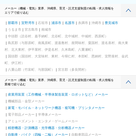
メーカー（機械・電気）業界、沖縄県、育児・託児支援制度の転職・求人情報を
エリアで絞り込む
那覇市
宜野湾市
石垣市
浦添市
名護市
糸満市
沖縄市
豊見城市
うるま市
宮古島市
南城市
中頭郡（読谷村、嘉手納町、北谷町、北中城村、中城村、西原町）
島尻郡（与那原町、南風原町、渡嘉敷村、座間味村、粟国村、渡名喜村、南大東
村、北大東村、伊平屋村、伊是名村、久米島町、八重瀬町）
国頭郡（国頭村、大宜味村、東村、今帰仁村、本部町、恩納村、宜野座村、金武
町、伊江村）
八重山郡（竹富町、与那国町）
宮古郡（多良間村）
メーカー（機械・電気）業界、沖縄県、育児・託児支援制度の転職・求人情報を
業種で絞り込む
産業用装置（工作機械・半導体製造装置・ロボットなど）メーカー
機械部品・金型メーカー
家電・モバイル・ネットワーク機器・複写機・プリンタメーカー
電子部品メーカー
半導体メーカー
アミューズメント・エンタメ・ゲームメーカー
精密機器・計測機器・光学機器・分析機器メーカー
自動車・バイク（四輪・二輪）メーカー
自動車部品メーカー