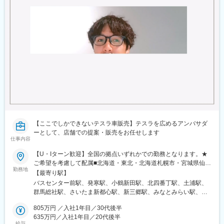
【ここでしかできないテスラ車販売】テスラを広めるアンバサダ
ーとして、店舗での提案・販売をお任せします
仕事内容
【U・Iターン歓迎】全国の拠点いずれかでの勤務となります。★
ご希望を考慮して配属■北海道・東北・北海道札幌市・宮城県仙台
勤務地
市■関東・茨城県土浦市・群馬県高崎市・埼玉県さいたま市／埼玉
【最寄り駅】
県三郷市・神奈川県横浜市／神奈川県川崎市／神奈川県平塚市・
バスセンター前駅、発寒駅、小鶴新田駅、北四番丁駅、土浦駅、
千葉県千葉市・東京都新宿区／東京都板橋区／東京都墨田区／東
群馬総社駅、さいたま新都心駅、新三郷駅、みなとみらい駅、川
京都世田谷区■中部・愛知県名古屋市・岐阜県本巣市・静岡県浜松
崎駅、平塚駅、スポーツセンター駅、幕張豊砂駅、錦糸町駅、都
市／静岡県静岡市・石川県金沢市・富山県富山市■関西・三重県津
805万円 ／入社1年目／30代後半
庁前駅、二子玉川駅、志村坂上駅、昭島駅、亀島駅、星ケ丘駅(愛
市・大阪府堺市／大阪府大阪市・兵庫県神戸市■中国・四国・岡山
635万円／入社1年目／20代後半
知県)、栄駅(愛知県)、モレラ岐阜駅、東静岡駅、舞阪駅、金沢
給与