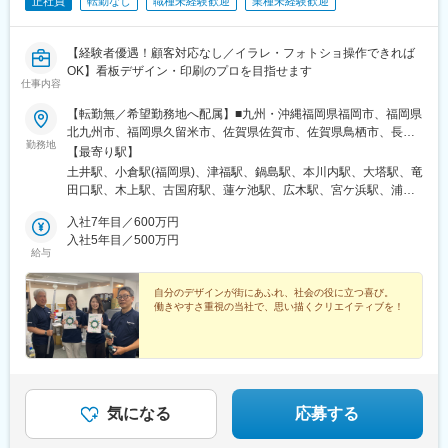
正社員
転勤なし
職種未経験歓迎
業種未経験歓迎
【経験者優遇！顧客対応なし／イラレ・フォトショ操作できれば
OK】看板デザイン・印刷のプロを目指せます
仕事内容
【転勤無／希望勤務地へ配属】■九州・沖縄福岡県福岡市、福岡県
北九州市、福岡県久留米市、佐賀県佐賀市、佐賀県鳥栖市、長崎
勤務地
県西彼杵郡長与町、長崎県佐世保市、熊本県熊本市、熊本県球磨
【最寄り駅】
郡あさぎり町、大分県大分市、宮崎県宮崎市、鹿児島県鹿児島
土井駅、小倉駅(福岡県)、津福駅、鍋島駅、本川内駅、大塔駅、竜
市、鹿児島県鹿屋市、沖縄県浦添市、沖縄県名護市 ■中国山口県
田口駅、木上駅、古国府駅、蓮ケ池駅、広木駅、宮ケ浜駅、浦添
山口市、山口県下関市、広島県広島市、広島県福山市、岡山県岡
前田駅、てだこ浦西駅、新山口駅、幡生駅、梅林駅(広島県)、福山
山市、鳥取県鳥取市、鳥取県境港市、島根県松江市 ■四国愛媛県
入社7年目／600万円
駅、東山・おかでんミュージアム駅、鳥取駅、高松町駅、朝日ケ
松山市、香川県高松市、徳島県徳島市、高知県高知市 ■東海愛知
入社5年目／500万円
丘駅、伊予和気駅、林道駅、阿波富田駅、旭町一丁目駅、本星崎
給与
県名古屋市、三重県四日市市、静岡県静岡市、静岡県浜松市、岐
駅、阿倉川駅、天竜川駅、古庄駅、南宿駅、鶴橋駅、鳳駅、医療
阜県羽島市 ■関西大阪府大阪市、大阪府堺市、兵庫県神戸市、兵
センター駅、英賀保駅、帯解駅、竹田駅(京都府)、東日本橋駅、鳩
庫県姫路市、奈良県奈良市、京都府京都市 ■関東東京都中央区、
自分のデザインが街にあふれ、社会の役に立つ喜び。
ケ谷駅、鷲宮駅、鉄道博物館駅、大倉山駅(神奈川県)、南橋本駅、
働きやすさ重視の当社で、思い描くクリエイティブを！
埼玉県川口市、埼玉県久喜市、埼玉県さいたま市、神奈川県横浜
本千葉駅、南仙台駅、蛇田駅、北山形駅、郡山富田駅、木太東口
市、神奈川県相模原市、千葉県千葉市 ■東北宮城県仙台市、宮城
駅、桃谷駅、計算科学センター駅、伏見駅(京都府)、馬喰横山駅、
県石巻市、山形県山形市、福島県郡山市 ※受動喫煙対策あり
大阪上本町駅、浜町駅
気になる
応募する