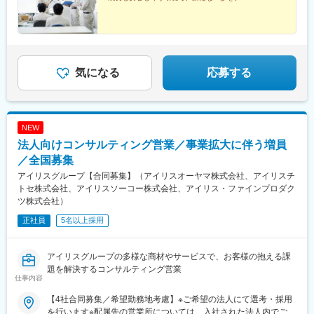
名古屋営業所／ 愛知県名古屋市■岡山営業所／ 岡山県岡山市■広島
営業所／ 広島県広島市■香川営業所／ 香川県仲多度郡■沖縄営業所
／ 沖縄県浦添市※総合職採用のため、キャリア形成に応じて将来
的に転勤の可能性があります※受動喫煙対策：分煙
気になる
応募する
NEW
法人向けコンサルティング営業／事業拡大に伴う増員
／全国募集
アイリスグループ【合同募集】（アイリスオーヤマ株式会社、アイリスチ
トセ株式会社、アイリスソーコー株式会社、アイリス・ファインプロダク
ツ株式会社）
正社員
5名以上採用
アイリスグループの多様な商材やサービスで、お客様の抱える課
題を解決するコンサルティング営業
仕事内容
【4社合同募集／希望勤務地考慮】※ご希望の法人にて選考・採用
を行います※配属先の営業所については、入社された法人内でご希