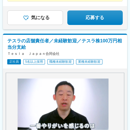
◆2026年までに国内50拠点へ拡大
の整備士のイメージを覆すスマートな働き方を、テスラでなら実
◆年功序列なし、スピード昇進
現することが可能です。
気になる
応募する
テスラの店舗責任者／未経験歓迎／テスラ株100万円相
当分支給
Ｔｅｓｌａ Ｊａｐａｎ合同会社
正社員
5名以上採用
職種未経験歓迎
業種未経験歓迎