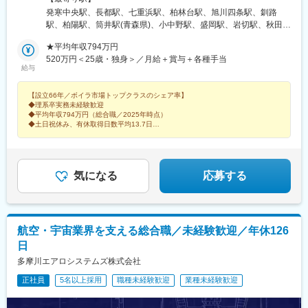
【北海道／東北／関東／甲信越／東海・北陸／近畿／中四国／九
発寒中央駅、長都駅、七重浜駅、柏林台駅、旭川四条駅、釧路
州・沖縄】で可能な限り希望を考慮しています。北海道、青森
駅、柏陽駅、筒井駅(青森県)、小中野駅、盛岡駅、岩切駅、秋田
県、岩手県、宮城県、秋田県、山形県、福島県、茨城県、栃木
駅、北山形駅、鶴岡駅、郡山富田駅、泉駅(常磐線)、大鳥居駅、小
県、群馬県、埼玉県、千葉県、東京都、神奈川県、山梨県、岐阜
★平均年収794万円
岩駅、石神井公園駅、北野駅(東京都)、高輪ゲートウェイ駅、セン
県、静岡県、愛知県、三重県、新潟県、富山県、石川県、福井
520万円＜25歳・独身＞／月給＋賞与＋各種手当
ター南駅、本厚木駅、湘南台駅、大宮公園駅、熊谷駅、大袋駅、
給与
県、長野県、滋賀県、京都府、大阪府、兵庫県、奈良県、和歌山
南古谷駅、桜木駅(千葉県)、新八柱駅、木更津駅、土浦駅、水郷
県、鳥取県、島根県、岡山県、広島県、山口県、徳島県、香川
駅、偕楽園駅、古河駅、江曽島駅、高崎問屋町駅、太田駅(群馬
【設立66年／ボイラ市場トップクラスのシェア率】
県、愛媛県、高知県、福岡県、佐賀県、長崎県、熊本県、大分
県)、国母駅、新潟駅、北長岡駅、春日山駅、北長野駅、村井駅、
◆理系卒実務未経験歓迎
県、宮崎県、鹿児島県、沖縄県※受動喫煙対策あり
南富山駅、西金沢駅、越前新保駅、尾張星の宮駅、船町駅、春日
◆平均年収794万円（総合職／2025年時点）
井駅(中央本線)、左京山駅、東刈谷駅、岐南駅、春日町駅、沼津
◆土日祝休み、有休取得日数平均13.7日
◆最大16万9000円の家賃補助
駅、天竜川駅、阿漕駅、中川原駅、新石切駅、南茨木駅(阪急線)、
◆公的資格の取得支援充実
青木駅、西明石駅、播磨高岡駅、十条駅(京都府・近鉄線)、福知山
駅、栗東駅、南彦根駅、郡山駅(奈良県)、紀和駅、鳥取駅、松江
駅、備前西市駅、下祇園駅、東福山駅、防府駅、小月駅、堀江
気になる
応募する
駅、伊予西条駅、北宇和島駅、薊野駅、元山駅(香川県)、鮎喰駅、
東比恵駅、久留米大学前駅、九州工大前駅、牧駅(大分県)、佐賀
駅、大村車両基地駅、早岐駅、鹿児島中央駅、平成駅、宮崎駅、
西都城駅、赤嶺駅、糀谷駅、泉岳寺駅、センター北駅、土呂駅、
航空・宇宙業界を支える総合職／未経験歓迎／年休126
八柱駅、沢良宜駅、紀伊中ノ島駅、祇園新橋北駅、蔵本駅
日
多摩川エアロシステムズ株式会社
正社員
5名以上採用
職種未経験歓迎
業種未経験歓迎