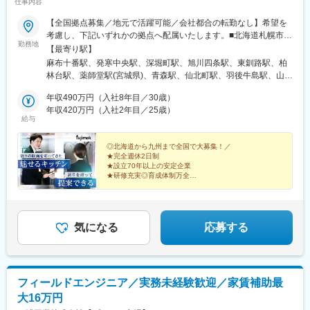
仕事内容
【全国拠点募集／地元で活躍可能／会社都合の転勤なし】希望を
考慮し、下記いずれかの拠点へ配属いたします。■北海道札幌市／
勤務地
函館市／旭川市／釧路市／帯広市■東北宮城県／青森県／岩手県／
【最寄り駅】
秋田県／山形県／福島県■関東東京都（港区・台東区・中野区・八
麻布十番駅、発寒中央駅、深堀町駅、旭川四条駅、東釧路駅、柏
王子市・小平市）／千葉県（千葉市・柏市・船橋市）／神奈川県
林台駅、薬師堂駅(宮城県)、青森駅、仙北町駅、羽後牛島駅、山形
（横浜市・川崎市・厚木市）／埼玉県（上尾市）／栃木県／群馬
駅、安積永盛駅、鶴田駅、群馬総社駅、偕楽園駅、長野駅、松本
県／茨城県■中部静岡県（静岡市・三島市・浜松市）／愛知県（名
年収490万円（入社8年目／30歳）
駅、甲府駅、上尾駅、葭川公園駅、大神宮下駅、柏駅、新御徒町
古屋市・岡崎市）／山梨県／富山県／石川県／新潟県／長野県
年収420万円（入社2年目／25歳）
駅、落合駅(東京都)、京王八王子駅、青梅街道駅、上大岡駅、元住
給与
（長野市・松本市）／岐阜県／福井県 ■近畿大阪府（吹田市・堺
吉駅、本厚木駅、新静岡駅、三島二日町駅、助信駅、黒川駅(愛知
市）／京都府／兵庫県（神戸市・姫路市）／和歌山県／三重県■中
県)、南富山駅、上諸江駅、新福井駅、岐南駅、六名駅、東松阪
国・四国広島県（広島市、福山市）／島根県／岡山県／山口県／
◎北海道から九州まで全国で大募集！／
駅、越後石山駅、豊津駅(大阪府)、萩原天神駅、くいな橋駅、和田
★完全週休2日制
香川県／徳島県／愛媛県／高知県■九州・沖縄福岡県（福岡市・北
岬駅、亀山駅(兵庫県)、田井ノ瀬駅、下祇園駅、東福山駅、松江
★設立70年以上の安定企業
九州市）／佐賀県／長崎県／熊本県／大分県／宮崎県／鹿児島県
駅、備前西市駅、周防下郷駅、香西駅、吉成駅、鎌田駅、薊野
★研修充実◎育成体制万全
／沖縄県※転勤は必ず相談の上、決定いたします（基本同じエリア
★賞与支給実績5.3カ月分
駅、大橋駅(福岡県)、競馬場前駅(福岡県)、鍋島駅、住吉駅(長崎
高級ホテル・レストランでプロに愛されてきた『魅せる
内転勤となります）※営業所によっては、マイカー通勤OK（駐車
県)、八丁馬場駅、牧駅(大分県)、宮崎駅、南鹿児島駅前駅、安里
キッチン』。
場完備）※受動喫煙対策：オフィス内禁煙
駅、西松本駅、田原町駅(東京都)、新井薬師前駅、港南中央駅、江
スタンダード上場企業で築く安定のキャリア。
坂駅、竹田駅(京都府)、竹下駅、守恒駅、南鹿児島駅、蔵前駅、東
気になる
応募する
中野駅、涙橋駅
フィールドエンジニア／実務未経験歓迎／家賃補助最
大16万円