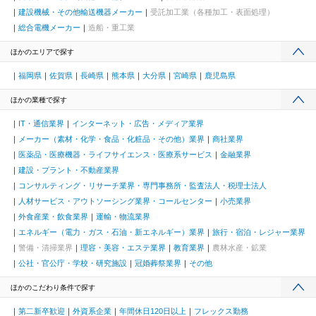
建設機械・その他輸送機器メーカー
受託加工業（各種加工・表面処理）
総合電機メーカー
造船・重工業
ほかのエリアで探す
福岡県
佐賀県
長崎県
熊本県
大分県
宮崎県
鹿児島県
ほかの業種で探す
IT・通信業界
インターネット・広告・メディア業界
メーカー（素材・化学・食品・化粧品・その他）業界
商社業界
医薬品・医療機器・ライフサイエンス・医療系サービス
金融業界
建設・プラント・不動産業界
コンサルティング・リサーチ業界・専門事務所・監査法人・税理士法人
人材サービス・アウトソーシング業界・コールセンター
小売業界
外食産業・飲食業界
運輸・物流業界
エネルギー（電力・ガス・石油・新エネルギー）業界
旅行・宿泊・レジャー業界
警備・清掃業界
理容・美容・エステ業界
教育業界
農林水産・鉱業
公社・官公庁・学校・研究施設
冠婚葬祭業界
その他
ほかのこだわり条件で探す
第二新卒歓迎
外資系企業
年間休日120日以上
フレックス勤務