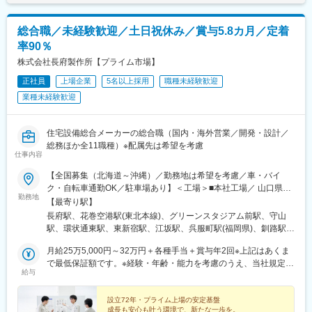
総合職／未経験歓迎／土日祝休み／賞与5.8カ月／定着
率90％
株式会社長府製作所【プライム市場】
正社員
上場企業
5名以上採用
職種未経験歓迎
業種未経験歓迎
住宅設備総合メーカーの総合職（国内・海外営業／開発・設計／
総務ほか全11職種）※配属先は希望を考慮
仕事内容
【全国募集（北海道～沖縄）／勤務地は希望を考慮／車・バイ
ク・自転車通勤OK／駐車場あり】＜工場＞■本社工場／ 山口県下
勤務地
関市■滋賀工場／ 滋賀県野洲市■宇都宮工場／ 栃木県宇都宮市■花
【最寄り駅】
巻工場／ 岩手県花巻市＜支店＞■札幌支店／ 北海道札幌市■東京支
長府駅、花巻空港駅(東北本線)、グリーンスタジアム前駅、守山
店／ 東京都新宿区■大阪支店／ 大阪府吹田市■福岡支店／ 福岡県
駅、環状通東駅、東新宿駅、江坂駅、呉服町駅(福岡県)、釧路駅、
福岡市＜営業所＞■釧路営業所／ 北海道釧路市■帯広営業所／ 北海
帯広駅、旭川駅、深堀町駅、筒井駅(青森県)、厨川駅、勾当台公園
道帯広市■旭川営業所／ 北海道旭川市■函館営業所／ 北海道函館市
月給25万5,000円～32万円＋各種手当＋賞与年2回※上記はあくま
駅、泉外旭川駅、志木駅、みどり台駅、センター北駅、西金沢
■青森営業所／ 青森県青森市■盛岡営業所／ 岩手県盛岡市■仙台営
で最低保証額です。※経験・年齢・能力を考慮のうえ、当社規定に
駅、信濃荒井駅、一社駅、備前西市駅、段原一丁目駅、多度津
給与
業所／ 宮城県仙台市■秋田営業所／ 秋田県秋田市■埼玉営業所／
より優遇します。＜社員の年収例＞■35歳：年収570万円（月給28
駅、てだこ浦西駅、新宿三丁目駅、中洲川端駅、広瀬通駅、西千
埼玉県新座市■千葉営業所／ 千葉県千葉市■横浜営業所／ 神奈川県
万円＋各種手当＋賞与2回）■30歳：年収520万円（月給26万円＋
葉駅、渚駅(長野県)、的場町駅、新宿駅(東京メトロ)、櫛田神社前
横浜市■金沢営業所／ 石川県金沢市■松本営業所／ 長野県松本市■
各種手当＋賞与2回）
設立72年・プライム上場の安定基盤
駅、北四番丁駅、西登戸駅、松川町駅
成長も安心も叶う環境で、新たな一歩を。