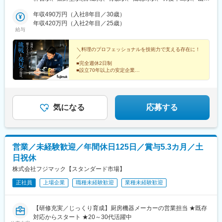
（横浜市・川崎市・厚木市）／埼玉県（上尾市）／栃木県／群馬
駅、安積永盛駅、鶴田駅、群馬総社駅、偕楽園駅、長野駅、松本
県／茨城県■中部静岡県（静岡市・三島市・浜松市）／愛知県（名
年収490万円（入社8年目／30歳）
駅、甲府駅、上尾駅、葭川公園駅、大神宮下駅、柏駅、新御徒町
古屋市・岡崎市）／山梨県／富山県／石川県／新潟県／長野県
年収420万円（入社2年目／25歳）
駅、落合駅(東京都)、京王八王子駅、青梅街道駅、上大岡駅、元住
給与
（長野市・松本市）／岐阜県／福井県 ■近畿大阪府（吹田市・堺
吉駅、本厚木駅、新静岡駅、三島二日町駅、助信駅、黒川駅(愛知
市）／京都府／兵庫県（神戸市・姫路市）／和歌山県／三重県■中
県)、南富山駅、上諸江駅、新福井駅、岐南駅、六名駅、東松阪
国・四国広島県（広島市、福山市）／島根県／岡山県／山口県／
＼料理のプロフェッショナルを技術力で支える存在に！
駅、越後石山駅、豊津駅(大阪府)、萩原天神駅、くいな橋駅、和田
／
香川県／徳島県／愛媛県／高知県■九州・沖縄福岡県（福岡市・北
岬駅、亀山駅(兵庫県)、田井ノ瀬駅、下祇園駅、東福山駅、松江
■完全週休2日制
九州市）／佐賀県／長崎県／熊本県／大分県／宮崎県／鹿児島県
駅、備前西市駅、周防下郷駅、香西駅、吉成駅、鎌田駅、薊野
■設立70年以上の安定企業
／沖縄県※転勤は必ず相談の上、決定いたします（基本同じエリア
■研修充実◎育成体制万全
駅、大橋駅(福岡県)、競馬場前駅(福岡県)、鍋島駅、住吉駅(長崎
■賞与支給実績5.3カ月分
内転勤となります）※営業所によっては、マイカー通勤OK（駐車
県)、八丁馬場駅、牧駅(大分県)、宮崎駅、南鹿児島駅前駅、安里
場完備）※受動喫煙対策：オフィス内禁煙
駅、西松本駅、田原町駅(東京都)、新井薬師前駅、港南中央駅、江
高級ホテル・レストランに選ばれてきた厨房機器。
坂駅、竹田駅(京都府)、竹下駅、守恒駅、南鹿児島駅、蔵前駅、東
品質と機能美にこだわった『魅せるキッチン』。
気になる
応募する
中野駅、涙橋駅
営業／未経験歓迎／年間休日125日／賞与5.3カ月／土
日祝休
株式会社フジマック【スタンダード市場】
正社員
上場企業
職種未経験歓迎
業種未経験歓迎
【研修充実／じっくり育成】厨房機器メーカーの営業担当 ★既存
対応からスタート ★20～30代活躍中