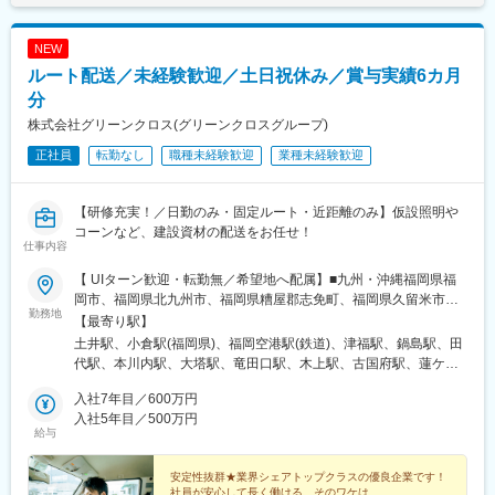
NEW
ルート配送／未経験歓迎／土日祝休み／賞与実績6カ月
分
株式会社グリーンクロス(グリーンクロスグループ)
正社員
転勤なし
職種未経験歓迎
業種未経験歓迎
【研修充実！／日勤のみ・固定ルート・近距離のみ】仮設照明や
コーンなど、建設資材の配送をお任せ！
仕事内容
【 UIターン歓迎・転勤無／希望地へ配属】■九州・沖縄福岡県福
岡市、福岡県北九州市、福岡県糟屋郡志免町、福岡県久留米市、
勤務地
佐賀県佐賀市、佐賀県鳥栖市、長崎県西彼杵郡長与町、長崎県佐
【最寄り駅】
世保市、熊本県熊本市、熊本県球磨郡あさぎり町、大分県大分
土井駅、小倉駅(福岡県)、福岡空港駅(鉄道)、津福駅、鍋島駅、田
市、宮崎県宮崎市、鹿児島県鹿児島市、鹿児島県鹿屋市、沖縄県
代駅、本川内駅、大塔駅、竜田口駅、木上駅、古国府駅、蓮ケ池
浦添市、沖縄県名護市■中国山口県山口市、山口県岩国市、山口県
駅、広木駅、宮ケ浜駅、浦添前田駅、てだこ浦西駅、周防下郷
下関市、広島県広島市、広島県福山市、岡山県岡山市、鳥取県鳥
入社7年目／600万円
駅、岩国駅、幡生駅、梅林駅(広島県)、福山駅、東山・おかでんミ
取市、鳥取県境港市、島根県松江市■四国愛媛県松山市、香川県高
入社5年目／500万円
ュージアム駅、高松町駅、鳥取駅、朝日ケ丘駅、伊予和気駅、林
給与
松市、徳島県徳島市、高知県高知市■東海愛知県名古屋市、三重県
道駅、阿波富田駅、旭町一丁目駅、本星崎駅、阿倉川駅、古庄
四日市市、静岡県静岡市、静岡県浜松市、岐阜県羽島市■関西大阪
駅、天竜川駅、南宿駅、平林駅(大阪府)、鳳駅、医療センター駅、
府大阪市、大阪府堺市、兵庫県神戸市、兵庫県姫路市、奈良県奈
安定性抜群★業界シェアトップクラスの優良企業です！
英賀保駅、帯解駅、竹田駅(京都府)、鳩ケ谷駅、鷲宮駅、鉄道博物
社員が安心して長く働ける、そのワケは……