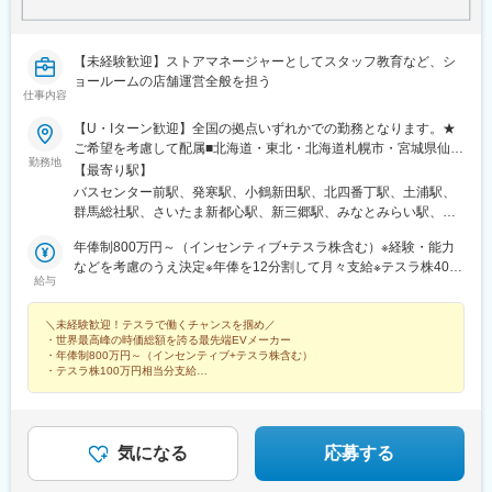
【未経験歓迎】ストアマネージャーとしてスタッフ教育など、シ
ョールームの店舗運営全般を担う
仕事内容
【U・Iターン歓迎】全国の拠点いずれかでの勤務となります。★
ご希望を考慮して配属■北海道・東北・北海道札幌市・宮城県仙台
勤務地
市■関東・茨城県土浦市・群馬県高崎市・埼玉県さいたま市／埼玉
【最寄り駅】
県三郷市・神奈川県横浜市／神奈川県川崎市／神奈川県平塚市・
バスセンター前駅、発寒駅、小鶴新田駅、北四番丁駅、土浦駅、
千葉県千葉市・東京都新宿区／東京都板橋区／東京都墨田区／東
群馬総社駅、さいたま新都心駅、新三郷駅、みなとみらい駅、川
京都世田谷区■中部・愛知県名古屋市・岐阜県本巣市・静岡県浜松
崎駅、平塚駅、スポーツセンター駅、幕張豊砂駅、錦糸町駅、都
市／静岡県静岡市・石川県金沢市・富山県富山市■関西・三重県津
年俸制800万円～（インセンティブ+テスラ株含む）※経験・能力
庁前駅、二子玉川駅、志村坂上駅、昭島駅、亀島駅、星ケ丘駅(愛
市・大阪府堺市／大阪府大阪市・兵庫県神戸市■中国・四国・岡山
などを考慮のうえ決定※年俸を12分割して月々支給※テスラ株400
知県)、栄駅(愛知県)、モレラ岐阜駅、東静岡駅、舞阪駅、金沢
給与
県岡山市・広島県広島市・山口県下関市■九州・沖縄・福岡県福岡
万円相当を支給（1年に100万円相当を支給）
駅、速星駅、高茶屋駅、なかもず駅、心斎橋駅、なんば駅(南海
市・沖縄県豊見城市
線)、大阪駅、中央市場前駅、新西大寺町筋駅、県庁前駅(広島
＼未経験歓迎！テスラで働くチャンスを掴め／
県)、下関駅、雁ノ巣駅、唐人町駅、赤嶺駅、宮の沢駅、北仙台
・世界最高峰の時価総額を誇る最先端EVメーカー
駅、新高島駅、京急川崎駅、新宿駅、志村三丁目駅、栄生駅、栄
・年俸制800万円～（インセンティブ+テスラ株含む）
町駅(愛知県)、柚木駅(静岡鉄道線)、北鉄金沢駅、中百舌鳥駅、四
・テスラ株100万円相当分支給
・2026年までに国内50拠点へ拡大
ツ橋駅、なんば駅(地下鉄)、西梅田駅、大雲寺前駅、紙屋町西駅、
・年功序列なし、実力でスピード昇進
高島町駅、西新宿駅、矢場町駅、長沼駅(静岡県)、七ツ屋駅、本町
駅、大阪難波駅、大阪梅田駅(阪神線)、紙屋町東駅
気になる
応募する