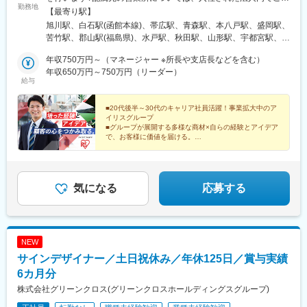
勤務地
望を考慮して決定いたします◎マイカー通勤可（営業所によって
【最寄り駅】
異なる）◎受動喫煙対策：オフィス内全面禁煙＜各社共通＞■アイ
旭川駅、白石駅(函館本線)、帯広駅、青森駅、本八戸駅、盛岡駅、
リスオーヤマ株式会社北海道、青森県、岩手県、宮城県、秋田
苦竹駅、郡山駅(福島県)、水戸駅、秋田駅、山形駅、宇都宮駅、大
県、山形県、福島県、茨城県、栃木県、群馬県、埼玉県、千葉
門駅(東京都)、京急蒲田駅、不動前駅、辰巳駅、立川駅、宮原駅、
県、東京都、神奈川県、静岡県、愛知県、新潟県、石川県、長野
年収750万円～（マネージャー ※所長や支店長などを含む）
高崎駅、新潟駅、新富士駅(静岡県)、関内駅、江田駅(神奈川県)、
県、京都府、大阪府、兵庫県、岡山県、広島県、香川県、愛媛
年収650万円～750万円（リーダー）
京成千葉駅、伏見駅(愛知県)、国際センター駅、志賀本通駅、味岡
給与
県、福岡県、佐賀県、長崎県、熊本県、沖縄県■アイリスチトセ株
駅、野町駅、長野駅、淀屋橋駅、心斎橋駅、ＪＲ河内永和駅、五
式会社北海道、岩手県、宮城県、福島県、茨城県、栃木県、埼玉
条駅(京都市営)、旧居留地・大丸前駅、岡山駅前駅、南区役所前
県、千葉県、東京都、神奈川県、静岡県、愛知県、新潟県、石川
■20代後半～30代のキャリア社員活躍！事業拡大中のア
駅、高松築港駅、衣山駅、西小倉駅、呉服町駅(福岡県)、肥前麓
イリスグループ
県、京都府、大阪府、兵庫県、岡山県、広島県、香川県、愛媛
駅、めがね橋駅、西辛島町駅、二中通駅、てだこ浦西駅、浜松町
■グループが展開する多様な商材×自らの経験とアイデア
県、福岡県、佐賀県、熊本県、鹿児島県、沖縄県■アイリスソーコ
駅、糀谷駅、目黒駅、東雲駅(東京都)、立川北駅、伊勢佐木長者町
で、お客様に価値を届ける。
ー株式会社埼玉県、神奈川県、愛知県、大阪府、福岡県■アイリ
年収UP、スケールの大きな仕事の達成感…欲しいまま
駅、千葉駅、名古屋駅、平安通駅、大江橋駅、長堀橋駅、河内永
に追求し、力強くキャリアを築いてください。
ス・ファインプロダクツ株式会社広島県、福岡県※エリア限定採用
和駅、三宮・花時計前駅、岡山駅、比治山橋駅、高松駅(香川県)、
あり
萱町六丁目駅、平和通駅、中洲川端駅、浜町アーケード駅、慶徳
校前駅、竹芝駅、五反田駅、立川南駅、石川町駅、千葉中央駅、
気になる
応募する
丸の内駅(愛知県)、近鉄名古屋駅、なにわ橋駅、四ツ橋駅、布施
駅、神戸三宮駅(阪急・神戸高速)、西川緑道公園駅、皆実町二丁目
駅、片原町駅(香川県)、古町駅、小倉駅(福岡県)、祇園駅(福岡
県)、桜町駅(長崎県)、洗馬橋駅
NEW
サインデザイナー／土日祝休み／年休125日／賞与実績
6カ月分
株式会社グリーンクロス(グリーンクロスホールディングスグループ)