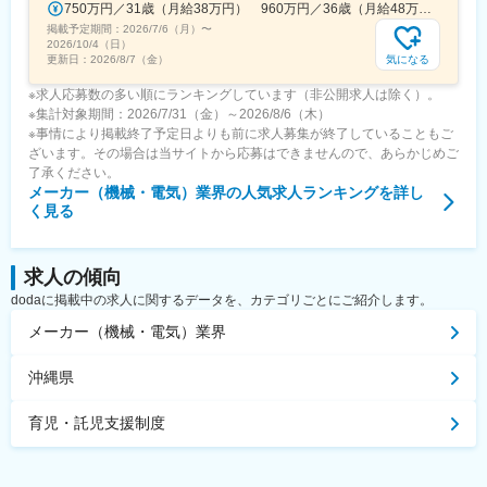
750万円／31歳（月給38万円） 960万円／36歳（月給48万円）
掲載予定期間：
2026/7/6（月）
〜
2026/10/4（日）
気になる
更新日：
2026/8/7（金）
※求人応募数の多い順にランキングしています（非公開求人は除く）。
※集計対象期間：2026/7/31（金）～2026/8/6（木）
※事情により掲載終了予定日よりも前に求人募集が終了していることもご
ざいます。その場合は当サイトから応募はできませんので、あらかじめご
了承ください。
メーカー（機械・電気）業界
の人気求人ランキングを詳し
く見る
求人の傾向
dodaに掲載中の求人に関するデータを、カテゴリごとにご紹介します。
メーカー（機械・電気）業界
沖縄県
育児・託児支援制度