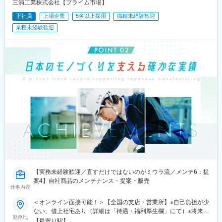
三浦工業株式会社【プライム市場】
正社員
上場企業
5名以上採用
職種未経験歓迎
業種未経験歓迎
【実務未経験歓迎／直すだけではないのがミウラ流／メンテ6：提
案4】自社商品のメンテナンス・提案・販売
仕事内容
＜オンライン面接可能！＞【全国の支店・営業所】※自己負担が少
ない、借上社宅あり（詳細は「待遇・福利厚生欄」にて）※将来的
勤務地
に転居を伴う転勤（全国）はありますが、初任地はエリア単位
【最寄り駅】