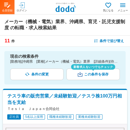
会員登録
ログイン
気になる
メニュー
メーカー（機械・電気）業界、沖縄県、育児・託児支援制
度
の転職・求人検索結果
11
条件で並び替え
件
現在の検索条件
[勤務地]沖縄県 [業種]メーカー（機械・電気）業界 [詳細条件](待遇・福利厚生)育児・託児支援制度
新着求人をいつでもチェック
条件の変更
この条件を保存
テスラ車の販売営業／未経験歓迎／テスラ株100万円相
当を支給
Ｔｅｓｌａ Ｊａｐａｎ合同会社
正社員
5名以上採用
職種未経験歓迎
業種未経験歓迎