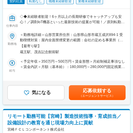
契約社員
転勤なし
職種未経験歓迎
業種未経験歓迎
（3）新しい機械を導入する際の導入設置作業
（4）メンテナンスに関する書類作成（保守契約更新、修理履歴・
機器状態報告書など）
◇◆未経験者歓迎！6ヶ月以上の長期研修でキャッチアップも安
心！／調剤IoT機器といった最新技術の提案が可能！／原則転勤は
【ポジションの魅力】
仕事内容
無いため特定エリアで就業されたい方も歓迎！社会貢献性の高い
・長期間の研修を用意しているため職種未経験＆技術的な知識が
仕事◆◇
＜勤務地詳細＞山形営業所住所：山形県山形市蔵王成沢894-1 受
全く無い方でも立ち上りが可能となっております。
動喫煙対策：屋内全面禁煙変更の範囲：会社の定める事業所（リ
・業界トップクラスのIoT製品や医療システムに触れる事が可能で
【はじめに】
勤務地
モートワーク含む）
す。また、製品知識だけでなくメンテナンススキルも習得可能な
【最寄り駅】
既存のお客様である調剤薬局やドラッグストアに対して、主力製
ため市場価値向上が可能です。
蔵王駅、茂吉記念館前駅
品である全自動調剤分包機などの調剤IoT機器を販売いただく職種
・正社員登用は前提の採用です。就業態度に問題がなければ原則
となります。
＜予定年収＞350万円～500万円＜賃金形態＞月給制補足事項なし
登用となり、業界トップクラスシェアを誇る優良企業の正社員と
IoT製品の販売スキルの市場価値は上昇の一途を辿っており、同社
＜賃金内訳＞月額（基本給）：180,000円～280,000円固定残業手
して安定就業が可能です。（登用率98%、試験ノルマなし）
で得られるスキルも例外ではありません。完全未経験から市場価
給与
当/月：40,000円～70,000円（固定残業時間33時間0分/月）超過し
値を高める事ができる貴重な求人となります。
た時間外労働の残業手当は追加支給＜月給＞220,000円～350,000
【同社の魅力】
円（一律手当を含む）＜昇給有無＞有＜残業手当＞有＜給与補足
◆医療業界に貢献：
【業務概要】
＞※給与詳細は、年齢・スキルを考慮し決定します。■昇給：年1
最新のIoT技術に注力しており、これまで人の手でアナログに行わ
応募依頼する
・提案資料作成
気になる
回■賞与：年2回年収420万円／30歳 経験5年年収500万円／32歳
れていた薬剤管理を、全自動で管理、調整、計測、分包まで対応
（エージェントサービス）
・顧客要望のヒアリング、製品提案
経験7年賃金はあくまでも目安の金額であり、選考を通じて上下す
可能にしました。当社の製品やシステムが、24時間止めてはなら
・見積もり作成
る可能性があります。月給(月額)は固定手当を含めた表記です。
ない医療現場の安心安全や、医療従事者の負担軽減に大きく貢献
・製品導入後の定期的なアフターフォロー
しています。
・新規訪問
◆高いシェアを持つ製品：
リモート勤務可能【宮崎】製造技術指導・育成担当／
調剤というニッチな分野で、業界トップクラスのシェアを誇る製
設備設計の教育を通じ現場力向上に貢献
【その他補足情報】
品が多数あります。寡占市場だからこそ、競合製品を使っている
・長期間の研修を用意しているため職種未経験＆技術的な知識が
宮崎ＦＣＬコンポーネント株式会社
顧客からいかにシェアを獲得するか試行錯誤する面白さがありま