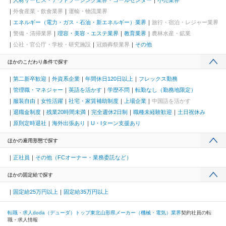
人材サービス・アウトソーシング業界・コールセンター
小売業界
外食産業・飲食業界
運輸・物流業界
エネルギー（電力・ガス・石油・新エネルギー）業界
旅行・宿泊・レジャー業界
警備・清掃業界
理容・美容・エステ業界
教育業界
農林水産・鉱業
公社・官公庁・学校・研究施設
冠婚葬祭業界
その他
ほかのこだわり条件で探す
第二新卒歓迎
外資系企業
年間休日120日以上
フレックス勤務
管理職・マネジャー
英語を活かす
学歴不問
転勤なし（勤務地限定）
服装自由
女性活躍
社宅・家賃補助制度
上場企業
中国語を活かす
退職金制度
残業20時間未満
完全週休2日制
職種未経験歓迎
土日祝休み
原則定時退社
海外出張あり
U・Iターン支援あり
ほかの雇用形態で探す
正社員
その他（FCオーナー・業務委託など）
ほかの固定給で探す
固定給25万円以上
固定給35万円以上
転職・求人doda（デューダ）トップ
東北
山形県
メーカー（機械・電気）業界
契約社員の転
職・求人情報