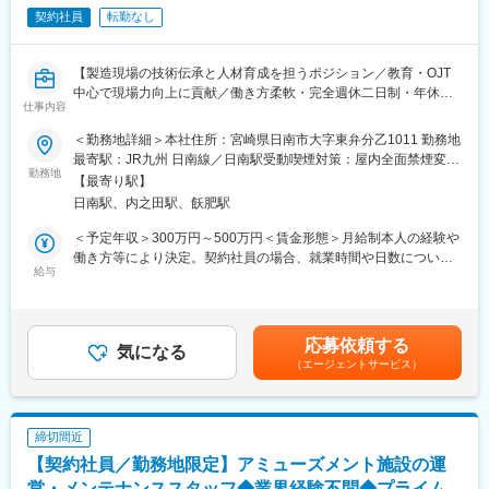
全く無い方でも立ち上りが可能となっております。
す。
契約社員
転勤なし
・正社員登用は前提の採用です。就業態度に問題がなければ原則
登用となり、業界トップクラスシェアを誇る優良企業の正社員と
変更の範囲：会社の定める業務
して安定就業が可能です。（登用率98%、試験やノルマなし）
【製造現場の技術伝承と人材育成を担うポジション／教育・OJT
・業界トップクラスのIoT製品や医療システムに触れる事が可能で
中心で現場力向上に貢献／働き方柔軟・完全週休二日制・年休
す。また、販売スキルだけでなく薬局運営コンサルティングのス
仕事内容
126日】
キルも習得可能なため市場価値向上が可能です。
■業務概要
＜勤務地詳細＞本社住所：宮崎県日南市大字東弁分乙1011 勤務地
製造現場において、設備設計の製造技術全般の知識と経験を活か
最寄駅：JR九州 日南線／日南駅受動喫煙対策：屋内全面禁煙変更
【ポジションの魅力】
し、主に若手や中堅技術者に対する教育・育成を担当いただきま
勤務地
の範囲：会社の定める事業所（リモートワーク含む）
・同社の製品やシステムが、24時間止めてはならない医療現場の
【最寄り駅】
す。現場実務の第一線ではなく、技術指導・育成を通じて現場力
安心安全や、医療従事者の負担軽減に大きく貢献しています。
日南駅、内之田駅、飫肥駅
向上と組織成長を支えるポジションです。
・調剤というニッチな分野で、業界トップクラスのシェアを誇る
＜予定年収＞300万円～500万円＜賃金形態＞月給制本人の経験や
製品が多数あります。寡占市場だからこそ、競合製品を使ってい
■業務詳細
働き方等により決定。契約社員の場合、就業時間や日数について
る顧客からいかにシェアを獲得するか、試行錯誤する面白さがあ
・設備設計や仕様に関する基礎・実務的な教育
給与
も相談可能。＜賃金内訳＞月額（基本給）：200,000円～400,000
ります。
・新入社員や若手・中堅技術者へのOJTおよびOFF-JT指導
円＜月給＞200,000円～400,000円＜昇給有無＞有＜残業手当＞有
・同社の営業に決まったマニュアルはなく、自分なりの創意工夫
・技能レベル評価や育成計画立案への助言
賃金はあくまでも目安の金額であり、選考を通じて上下する可能
が重要です。また個人だけでなく拠点単位での表彰制度もありチ
・現場改善活動への技術的サポート（教育視点での支援）
性があります。月給(月額)は固定手当を含めた表記です。
ーム一丸で取り組む環境も魅力です。
応募依頼する
気になる
（エージェントサービス）
■扱うサービス:
【同社について】
自動化設備、専用機、省力化設備など多様な生産設備を対象と
当社は売上高256億円、全国77拠点、従業員数570名規模を誇る調
し、機械・電気・制御分野の知識が活かせます。
剤機器メーカーです。1971年創業と半世紀以上歴史をもち、特に
1980年代から他社に先駆けてスウェーデンなどヨーロッパに販売
締切間近
■組織構成:
網を拡大してきました。国内だけでなく、海外での売上も安定的
【契約社員／勤務地限定】アミューズメント施設の運
日南市内の3工場に在籍する若手・中堅・管理職など幅広い世代の
に伸びているため経営が安定しています。
技術者と連携し、教育活動を推進します。
営・メンテナンススタッフ◆業界経験不問◆プライム