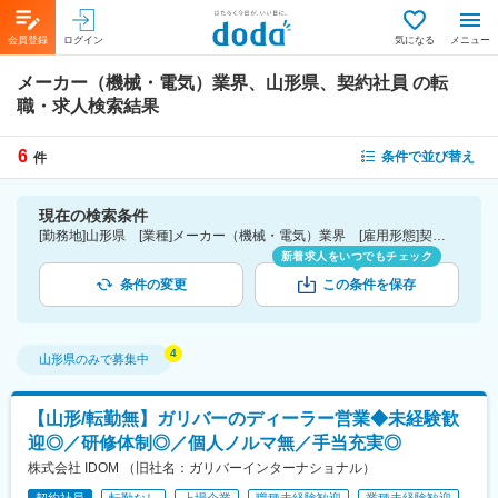
会員登録
ログイン
気になる
メニュー
メーカー（機械・電気）業界、山形県、契約社員
の転
職・求人検索結果
6
条件で並び替え
件
現在の検索条件
[勤務地]山形県 [業種]メーカー（機械・電気）業界 [雇用形態]契約社員
新着求人をいつでもチェック
条件の変更
この条件を保存
山形県
のみで募集中
【山形/転勤無】ガリバーのディーラー営業◆未経験歓
迎◎／研修体制◎／個人ノルマ無／手当充実◎
株式会社 IDOM （旧社名：ガリバーインターナショナル）