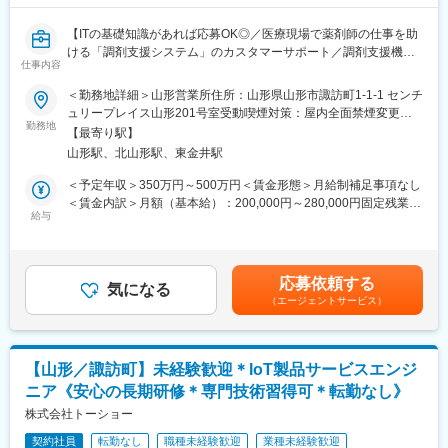
■魅力ポイント：
【ITの基礎知識があれば応募OK◎／医療現場で薬剤師の仕事を助
（1）お客様に誠実な社風
ける「調剤支援システム」のカスタマーサポート／調剤支援機
IDOMは他社の不祥事が起こる前から工場の透明性確保に力を入れ
仕事内容
器・システムで総合病院でのシェアNo.1】
てきました。他社は非上場も多い中、東証プライム上場で業績も
開示。25年2月期決算は過去最高売上の約4,967億円を記録してい
＜勤務地詳細＞山形営業所住所：山形県山形市諏訪町1-1-1 センチ
【はじめに】
ます。
ュリープレイス山形201号室受動喫煙対策：屋内全面禁煙変更の
当ポジションは自社販売している大型IoT製品や薬剤システムの運
勤務地
範囲：会社の定める事業所（リモートワーク含む）
【最寄り駅】
用～保守を担うシステムエンジニア職となっております。未経験
（2）年齢や経験にかかわらず、スピード昇給・昇格が可能
山形駅、北山形駅、東金井駅
からチャレンジできる事に加えて、メーカー直雇用という貴重な
入社者の定性＋定量の両面で明確な評価基準を設定。個人ノルマ
求人となっております。IT領域へキャリアチェンジされたい方歓
は無く店舗で予算を追っているため、チーム全体で頑張れる仕組
＜予定年収＞350万円～500万円＜賃金形態＞月給制補足事項なし
迎しております！
みとなっています。未経験から1年で店長昇格した実例も多数あ
＜賃金内訳＞月額（基本給）：200,000円～280,000円固定残業手
り。
給与
当/月：40,000円～70,000円（固定残業時間33時間0分/月）超過し
【業務内容】
た時間外労働の残業手当は追加支給＜月給＞240,000円～350,000
お客様との仕様打合せや現地でのシステムカスタマイズも発生す
（3） 圧倒的な知名度、豊富な商品数により得られる商談機会の
円（一律手当を含む）＜昇給有無＞有＜残業手当＞有＜給与補足
るため、社内でのデスクワークが6割、お客様先での業務が4割ほ
多さ：
＞※給与詳細は、年齢・スキルを考慮し決定します。■昇給：年1
応募依頼する
どとなります。また、外部のITベンダーとの打ち合わせ等もある
安定した集客＋世界最大級の中古車データベースを保有。平均し
気になる
回■賞与：年2回賃金はあくまでも目安の金額であり、選考を通じ
（エージェントサービス）
ため、関係者が多いのも当職種の特徴の一つとなります。
て月間約30～40件の商談に対して、成約率は約50％！
て上下する可能性があります。月給(月額)は固定手当を含めた表記
最初は一つの製品を担当いただきシステムと製品専門性を高めて
です。
頂きますが、経験に応じて他のシステムや対応範囲を広げて頂き
■多様なキャリアパス：
ます。
年齢・入社歴関係なく全社員に挑戦の機会が与えられます。店舗
【山形／諏訪町】未経験歓迎＊IoT製品サービスエンジ
経営者を目指せる「ストアプロ制度」、本部へのキャリアチェン
ニア《安心の長期研修＊専門技術習得可＊転勤なし》
【ポジションの魅力】
ジなど選択肢も豊富。一人ひとりのなりたい姿、描きたいキャリ
・長期間の研修を用意しているため職種未経験＆技術的な知識が
株式会社トーショー
アを実現できます。
全く無い方でも立ち上りが可能となっております。
契約社員
転勤なし
職種未経験歓迎
業種未経験歓迎