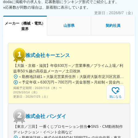
dodaに掲載中の求人を、応募数順にランキング形式でご紹介します。
店舗に設置されているゲーム機の修理・メンテナンスを行っても
※応募数が同数の場合は、新着順に表示しています。
らいます。
更新日：
2026/8/7（金）
＜具体的な仕事内容＞
◇故障機械の修理（原因特定・部品交換）
メーカー（機械・電気）
山形県
契約社員
◇機械故障回避の為のメンテナンス
業界
◇ゲーム機の移動に伴う機械の分解・搬出・搬入・組立作業
■当社の特徴：
家庭用ゲームソフトの開発・販売を中核事業に、そこで創出した
株式会社キーエンス
コンテンツという知的財産を様々な事業に多面展開する"ワンコン
テンツ・マルチユース戦略"を推進しており、同社が開発する人気
【大阪・京都・滋賀】年収630万～／営業事務／プライム上場／利
オリジナルコンテンテンツを家庭用ゲームだけでなく、グッズや
益率50％越の高収益メーカー／土日祝休
映画などの近接事業へ幅広く展開しております。
＜勤務地詳細1＞大阪北営業所住所：大阪府大阪市淀川区宮原3-5-36 新大阪トラストタワー勤務地最寄駅：新大阪駅受動喫煙対策：敷地内喫煙可能場所あり＜勤務地詳細2＞京都営業所住所：京都府京都市下京区四条通室町東入函谷鉾町101 アーバンネット四条烏丸ビル受動喫煙対策：屋内全面禁煙＜勤務地詳細3＞滋賀営業所住所：滋賀県大津市中央2-2-6 受動喫煙対策：屋内全面禁煙変更の範囲：会社の定める事業所
＜予定年収＞630万円～700万円＜賃金形態＞月給制＜賃金内訳＞月額（基本給）：279,000円～281,000円＜月給＞279,000円～281,000円＜昇給有無＞有＜残業手当＞有＜給与補足＞上記は入社初年度の想定年収です。※月給の金額とは別で、残業代、業績賞与支給有り※賞与：年4回、昇給：年1～2回※経験・能力等を考慮の上、同社規定により待遇を決定します※年収は会社業績によって変動することがあります賃金はあくまでも目安の金額であり、選考を通じて上下する可能性があります。月給(月額)は固定手当を含めた表記です。
◎魅力的な福利厚生
掲載予定期間：
社員一人ひとりが高いパフォーマンスを保って業務に取り組める
2026/7/16（木）
〜
2026/10/14（水）
ように、様々な福利厚生制度を導入しています。大阪には社員食
気になる
更新日：
2026/7/25（土）
堂の他、専任の看護師やヘルスキーパーが常駐するクリニカルル
ームとマッサージルームを完備しています。
◎働き方
株式会社 バンダイ
土日祝休み・年間休日121日、有休消化50％以上とプライベート
の時間も大切にしながら働くことが叶います。
【東京／三田】一番くじプロモーション担当◆SNS・CM動画制作
◎長期就業
ディレクション・イベント企画など
大手ならではの安定性がある他、福利厚生も充実しており、入社3
＜勤務地詳細＞株式会社BANDAI SPIRITSへの出向住所：東京都港区三田3‐5‐19 住友不動産東京三田ガーデンタワー受動喫煙対策：屋内全面禁煙変更の範囲：会社の定める事業所