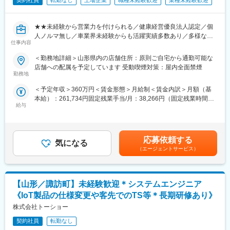
契約社員
転勤なし
上場企業
職種未経験歓迎
業種未経験歓迎
★★未経験から営業力を付けられる／健康経営優良法人認定／個
人ノルマ無し／車業界未経験からも活躍実績多数あり／多様なキ
仕事内容
ャリアチャレンジ制度／圧倒的ブランド力で実績につなげやす
い！★★
＜勤務地詳細＞山形県内の店舗住所：原則ご自宅から通勤可能な
店舗への配属を予定しています 受動喫煙対策：屋内全面禁煙
『日本のガリバーから世界のIDOMへ』東証プライム上場でクルマ
勤務地
買取実績、中古車販売実績共に業界トップクラスの会社です。
＜予定年収＞360万円＜賃金形態＞月給制＜賃金内訳＞月額（基
本給）：261,734円固定残業手当/月：38,266円（固定残業時間20
全国に約460店舗展開し、業界実績トップクラスを誇る中古車販
給与
時間0分/月）超過した時間外労働の残業手当は追加支給＜月給＞
売店「ガリバー」で、ご来店されたお客様との商談から店舗運営
300,000円（一律手当を含む）＜昇給有無＞有＜残業手当＞有＜
まで幅広く行っていただきます。
給与補足＞■正社員登用時の年収モデル年収450万円 入社2年目 店
舗スタッフ年収634万円 入社4年目 営業主任年収855万円 入社6年
■業務内容：
応募依頼する
気になる
目 店長賃金はあくまでも目安の金額であり、選考を通じて上下す
・お客様との提案商談（自動車の販売、買取、その他サービスの
（エージェントサービス）
る可能性があります。月給(月額)は固定手当を含めた表記です。
ご提案）
・来店集客活動（webサイトへの情報登録、店舗ブログの更新な
ど）
【山形／諏訪町】未経験歓迎＊システムエンジニア
・その他店舗運営業務 等
《IoT製品の仕様変更や客先でのTS等＊長期研修あり》
■組織構成：
株式会社トーショー
1店舗あたり約6名程度、一部10名以上の社員がいる大型店舗もあ
ります。
契約社員
転勤なし