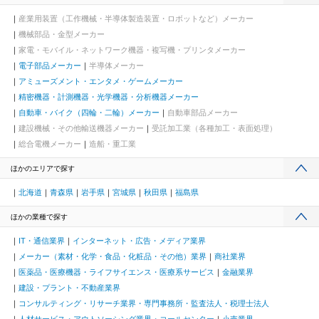
産業用装置（工作機械・半導体製造装置・ロボットなど）メーカー
機械部品・金型メーカー
家電・モバイル・ネットワーク機器・複写機・プリンタメーカー
電子部品メーカー
半導体メーカー
アミューズメント・エンタメ・ゲームメーカー
精密機器・計測機器・光学機器・分析機器メーカー
自動車・バイク（四輪・二輪）メーカー
自動車部品メーカー
建設機械・その他輸送機器メーカー
受託加工業（各種加工・表面処理）
総合電機メーカー
造船・重工業
ほかのエリアで探す
北海道
青森県
岩手県
宮城県
秋田県
福島県
ほかの業種で探す
IT・通信業界
インターネット・広告・メディア業界
メーカー（素材・化学・食品・化粧品・その他）業界
商社業界
医薬品・医療機器・ライフサイエンス・医療系サービス
金融業界
建設・プラント・不動産業界
コンサルティング・リサーチ業界・専門事務所・監査法人・税理士法人