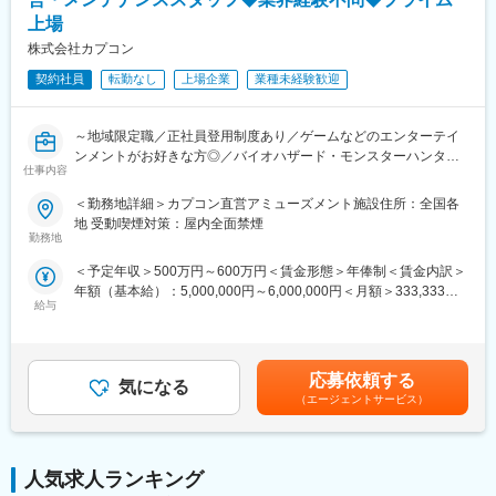
上場
■業務の魅力:
変更の範囲：会社の定める業務
株式会社カプコン
長年培った技術や経験を次世代へ伝え、製造現場全体の技術レベ
ル向上と組織の成長に貢献できます。現場目線の丁寧な指導が評
契約社員
転勤なし
上場企業
業種未経験歓迎
価される環境です。
■教育体制
OJTやOFF-JTによる体系的な教育体制を重視。育成計画の策定や
～地域限定職／正社員登用制度あり／ゲームなどのエンターテイ
現場改善活動も積極的に推進します。
ンメントがお好きな方◎／バイオハザード・モンスターハンター
仕事内容
■就業環境
など人気コンテンツ多数保有のゲームソフトウェアメーカー～
完全週休二日制（土日祝休み）、年間休日126日。契約社員は週3
＜勤務地詳細＞カプコン直営アミューズメント施設住所：全国各
日や時短勤務も相談可能。寮・社宅も必要に応じて検討します。
■業務内容：
地 受動喫煙対策：屋内全面禁煙
■想定されるキャリアパス
（1）運営スタッフ
勤務地
経験・希望に応じて正社員登用制度あり。技術指導や人材育成分
主にショッピングセンター内にある店舗で接客サービスなどの基
＜予定年収＞500万円～600万円＜賃金形態＞年俸制＜賃金内訳＞
野で専門性を高めることができます。
本業務、店舗の運営、販促企画推進、ゲーム大会やイベントの企
年額（基本給）：5,000,000円～6,000,000円＜月額＞333,333円
■企業の特徴/魅力
画など、店舗運営に関わる総合的なマネジメント業務をお願いい
給与
～400,000円（15分割）＜昇給有無＞有＜残業手当＞有＜給与補
現場力と人材育成を重視し、長期的な組織力強化に注力。柔軟な
たします。
足＞※経験・能力等を考慮の上、当社規定により決定します。※時
働き方を推進し、誰もが働きやすい職場環境を整備しています。
＜具体的な仕事内容＞
間外勤務手当、休日勤務手当、深夜勤務手当、通勤見合等は当社
◇接客サービス、清掃業務等の基本業務
規定に基づき別途支給■給与改定：年1回■賞与：年2回（夏・冬）
変更の範囲：会社の定める業務
◇パート・アルバイトスタッフの採用、教育
応募依頼する
気になる
※基本月額の2ヶ月分ずつを支給。賃金はあくまでも目安の金額で
◇店舗の運営、販促企画の推進
（エージェントサービス）
あり、選考を通じて上下する可能性があります。月給(月額)は固定
◇売上・経費管理
手当を含めた表記です。
◇営業データ管理・分析
など、店舗マネジメント業務全般。
人気求人ランキング
（2）機械修理・メンテナンススタッフ