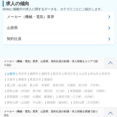
求人の傾向
dodaに掲載中の求人に関するデータを、カテゴリごとにご紹介します。
メーカー（機械・電気）業界
山形県
契約社員
メーカー（機械・電気）業界、山形県、契約社員の転職・求人情報をエリアで絞
り込む
山形市
米沢市
鶴岡市
酒田市
新庄市
寒河江市
上山市
村山市
長井市
天童市
東根市
尾花沢市
南陽市
最上郡（金山町、最上町、舟形町、真室川町、大蔵村、鮭川村、戸沢村）
西村山郡（河北町、西川町、朝日町、大江町）
東置賜郡（高畠町、川西町）
西置賜郡（小国町、白鷹町、飯豊町）
東田川郡（三川町、庄内町）
東村山郡（山辺町、中山町）
飽海郡（遊佐町）
北村山郡（大石田町）
メーカー（機械・電気）業界、山形県、契約社員の転職・求人情報を業種で絞り
込む