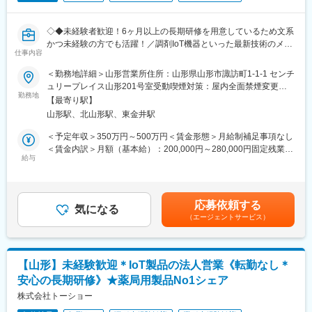
・業界トップクラスの調剤システムやIoT製品を扱っており、業務
■入社後の教育体制：
を通して最新の技術に触れることが可能です。
現場にて段階的なOJTを実施。
・正社員登用は前提の採用です。就業態度に問題がなければ原則
【未経験が活躍できる理由】
◇◆未経験者歓迎！6ヶ月以上の長期研修を用意しているため文系
登用となり、業界トップクラスシェアを誇る優良企業の正社員と
https://www.wantedly.com/companies/idom/post_articles/970516
かつ未経験の方でも活躍！／調剤IoT機器といった最新技術のメン
して安定就業が可能です。（登用率98%、試験ノルマなし）
仕事内容
テナンスが可能！／原則転勤は無いため特定エリアで就業された
■働き方：
い方も歓迎！社会貢献性の高い仕事◆◇
＜勤務地詳細＞山形営業所住所：山形県山形市諏訪町1-1-1 センチ
【同社の魅力】
・年休108日＋有休(義務日数)5日＋ライフサポート休暇7日
ュリープレイス山形201号室受動喫煙対策：屋内全面禁煙変更の
◆医療業界に貢献：
・平均残業時間15.24時間/月
【はじめに】
勤務地
範囲：会社の定める事業所（リモートワーク含む）
最新のIoT技術に注力しており、これまで人の手でアナログに行わ
【最寄り駅】
当ポジションはフィールドエンジニアと言われる、自社製品を購
れていた薬剤管理を、全自動で管理、調整、計測、分包まで対応
山形駅、北山形駅、東金井駅
入されたお客様先へ出向き、機械やシステムのメンテナンスを行
可能にしました。当社の製品やシステムが、24時間止めてはなら
う技術職となります。
＜予定年収＞350万円～500万円＜賃金形態＞月給制補足事項なし
ない医療現場の安心安全や、医療従事者の負担軽減に大きく貢献
メンテナンススキルの市場価値は上昇の一途を辿っており、同社
＜賃金内訳＞月額（基本給）：200,000円～280,000円固定残業手
しています。
で得られるスキルも例外ではありません。完全未経験から市場価
給与
当/月：40,000円～70,000円（固定残業時間33時間0分/月）超過し
◆高いシェアを持つ製品：
値を高める事ができる貴重な求人となります。
た時間外労働の残業手当は追加支給＜月給＞240,000円～350,000
調剤というニッチな分野で、業界トップクラスのシェアを誇る製
円（一律手当を含む）＜昇給有無＞有＜残業手当＞有＜給与補足
品が多数あります。寡占市場だからこそ、競合製品を使っている
【業務内容】
＞※給与詳細は、年齢・スキルを考慮し決定します。■昇給：年1
顧客からいかにシェアを獲得するか試行錯誤する面白さがありま
応募依頼する
同社のフィールドエンジニアとして主力製品である「全自動調剤
気になる
回■賞与：年2回年収420万円／30歳 経験5年年収500万円／32歳
す。
（エージェントサービス）
分包機」や「リアルタイム薬品管理装置」といった調剤IoT機器の
経験7年賃金はあくまでも目安の金額であり、選考を通じて上下す
メンテナンスを行います。
る可能性があります。月給(月額)は固定手当を含めた表記です。
変更の範囲：会社の定める業務
【業務詳細】
【山形】未経験歓迎＊IoT製品の法人営業《転勤なし＊
（1）メンテナンス契約を締結していただいているお客様に定期的
安心の長期研修》★薬局用製品No1シェア
に伺って機械の状態を確認調整する業務
（2）メンテナンス契約の有無に関わらず全ての機械トラブルに対
株式会社トーショー
する緊急対応