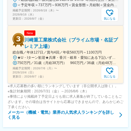
年後の定着率は90％以上です。転勤も無いので、腰を据えて働く
＜予定年収＞737万円～936万円＜賃金形態＞月給制＜賃金内訳＞月額（基本給）：315,000円～400,000円＜月給＞315,000円～400,000円＜昇給有無＞有＜残業手当＞有＜給与補足＞※役職と給与は、経験・能力などを考慮し最終決定■昇給：年1回■賞与：年1回■年収例（一般）759万円／中途入社2年目／月給33万円＋時間外手当（30時間）＋賞与■年収例（チーフ）920万円／中途入社2年目／月給40万円＋時間外手当（30時間）＋賞与賃金はあくまでも目安の金額であり、選考を通じて上下する可能性があります。月給(月額)は固定手当を含めた表記です。
ことができる環境です。
掲載予定期間：
◎ヒット商品
2026/6/18（木）
〜
2026/9/16（水）
例えば、映画化された「バイオハザード」は、1.2作合計で2億
気になる
更新日：
2026/8/7（金）
1000万ドルの興行収入を記録する等、自社のヒットコンテンツを
多方面に展開しています。
New
川崎重工業株式会社（プライム市場・名証プ
レミア上場）
総合職／年休127日／賞与4回／年収560万円～1100万円
★U・Iターン歓迎★兵庫・香川・岐阜・愛知にある下記いずれかの事業所・神戸工場／兵庫県神戸市中央区・西神工場／兵庫県神戸市西区・西神戸工場／兵庫県神戸市西区・明石工場／兵庫県明石市・播磨工場／兵庫県加古郡・岐阜工場／岐阜県各務原市・名古屋第一工場／愛知県弥富市・名古屋第二工場／愛知県海部郡・坂出工場／香川県坂出市・神戸本社／兵庫県神戸市中央区・東京本社／東京都港区 など※受動喫煙対策実施
750万円／31歳（月給38万円） 960万円／36歳（月給48万円）
掲載予定期間：
2026/7/6（月）
〜
2026/10/4（日）
気になる
更新日：
2026/8/7（金）
※求人応募数の多い順にランキングしています（非公開求人は除く）。
※集計対象期間：2026/7/31（金）～2026/8/6（木）
※事情により掲載終了予定日よりも前に求人募集が終了していることもご
ざいます。その場合は当サイトから応募はできませんので、あらかじめご
了承ください。
メーカー（機械・電気）業界
の人気求人ランキングを詳し
く見る