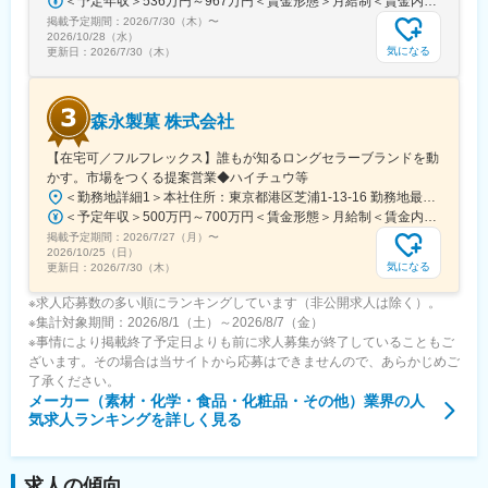
＜予定年収＞536万円～967万円＜賃金形態＞月給制＜賃金内訳＞月額（基本給）：290,000円～540,000円＜月給＞290,000円～540,000円＜昇給有無＞有＜残業手当＞有＜給与補足＞【賞与】年2回（7月･12月）、年平均：5.9ヶ月（2026年）※初回賞与は入社時期により一定額支給賃金はあくまでも目安の金額であり、選考を通じて上下する可能性があります。月給(月額)は固定手当を含めた表記です。
同社は「人財育成を基本に置いた経営」を掲げ、社員一人ひとり
掲載予定期間：
2026/7/30（木）
〜
の成長をサポートしています。毎月の進捗確認や中間面接で目標
2026/10/28（水）
を見直し、個々の成長を促進。さらに、アルミリサイクルを通じ
気になる
更新日：
2026/7/30（木）
て社会貢献度の高い事業を展開し、安定した経営基盤を持ってい
ます。福利厚生も充実しており、利益は社員に還元される体制が
整っています。
森永製菓 株式会社
【在宅可／フルフレックス】誰もが知るロングセラーブランドを動
かす。市場をつくる提案営業◆ハイチュウ等
＜勤務地詳細1＞本社住所：東京都港区芝浦1-13-16 勤務地最寄駅：JR、都営三田、都営浅草線／田町、三田駅受動喫煙対策：屋内全面禁煙＜勤務地詳細2＞中部支店住所：名古屋市東区徳川1-15-30 勤務地最寄駅：名古屋市営地下鉄桜通線／高岳駅受動喫煙対策：屋内喫煙可能場所あり＜勤務地詳細3＞関西支店住所：尼崎市上坂部1-1-1 勤務地最寄駅：JR線／塚口駅受動喫煙対策：屋内全面禁煙変更の範囲：会社の定める事業所（リモートワーク含む）
＜予定年収＞500万円～700万円＜賃金形態＞月給制＜賃金内訳＞月額（基本給）：240,000円～320,000円＜月給＞240,000円～320,000円＜昇給有無＞有＜残業手当＞有＜給与補足＞■昇給：年1回（4月）■賞与：年2回（6月、12月）賃金はあくまでも目安の金額であり、選考を通じて上下する可能性があります。月給(月額)は固定手当を含めた表記です。
掲載予定期間：
2026/7/27（月）
〜
2026/10/25（日）
気になる
更新日：
2026/7/30（木）
※求人応募数の多い順にランキングしています（非公開求人は除く）。
※集計対象期間：2026/8/1（土）～2026/8/7（金）
※事情により掲載終了予定日よりも前に求人募集が終了していることもご
ざいます。その場合は当サイトから応募はできませんので、あらかじめご
了承ください。
メーカー（素材・化学・食品・化粧品・その他）業界
の人
気求人ランキングを詳しく見る
求人の傾向