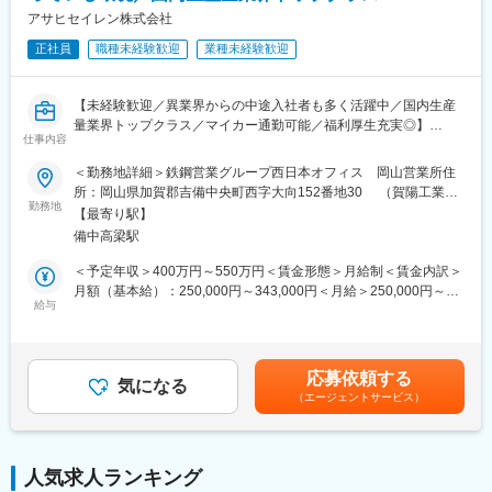
アサヒセイレン株式会社
正社員
職種未経験歓迎
業種未経験歓迎
【未経験歓迎／異業界からの中途入社者も多く活躍中／国内生産
量業界トップクラス／マイカー通勤可能／福利厚生充実◎】
仕事内容
■募集背景
＜勤務地詳細＞鉄鋼営業グループ西日本オフィス 岡山営業所住
同社は創業88年以上の歴史を持ち、国内生産量業界上位を誇るア
所：岡山県加賀郡吉備中央町西字大向152番地30 （賀陽工業団
ルミ2次合金メーカーです。業務拡大に伴い、新たな営業職を募集
勤務地
地内）ダイニチ株式会社内受動喫煙対策：屋内全面禁煙
【最寄り駅】
しています。未経験でもしっかりとした教育体制が整っているた
備中高梁駅
め、安心してご応募ください。
＜予定年収＞400万円～550万円＜賃金形態＞月給制＜賃金内訳＞
■入社後について：
月額（基本給）：250,000円～343,000円＜月給＞250,000円～
1～2ヶ月程度、工場にて製造過程、品質管理について学んでいた
給与
343,000円＜昇給有無＞有＜残業手当＞有＜給与補足＞※給与は経
だく予定です。※金融や住宅メーカーなど、異業界から入社される
験・年齢を考慮して決定します。■昇給：年1回（4月）■賞与：年
方も多く活躍中です。
2回（平均4ヶ月分程度）+決算賞与（業績により支給、1.8ヶ月
～）賃金はあくまでも目安の金額であり、選考を通じて上下する
応募依頼する
■業務概要：
気になる
可能性があります。月給(月額)は固定手当を含めた表記です。
（エージェントサービス）
同社の営業職として、アルミニウム合金や鉄鋼用副原料の営業を
担当していただきます。既存顧客へのアプローチを中心に、製品
の仕様検討や仕入れの交渉など、多岐にわたる業務を行います。
自動車部品メーカーや鉄鋼メーカーといった大手企業との取引が
人気求人ランキング
多く、エコで社会貢献度の高い製品を提供するやりがいのある仕