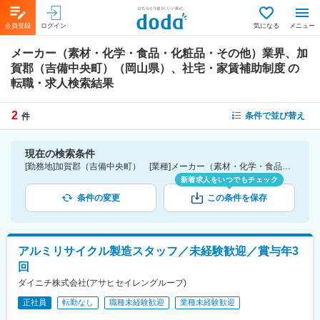
会員登録
ログイン
気になる
メニュー
メーカー（素材・化学・食品・化粧品・その他）業界、加
賀郡（吉備中央町）（岡山県）、社宅・家賃補助制度
の
転職・求人検索結果
2
条件で並び替え
件
現在の検索条件
[勤務地]加賀郡（吉備中央町） [業種]メーカー（素材・化学・食品・化粧品・その他）業界 [詳細条件](待遇・福利厚生)社宅・家賃補助制度
新着求人をいつでもチェック
条件の変更
この条件を保存
アルミリサイクル製造スタッフ／未経験歓迎／賞与年3
回
ダイニチ株式会社(アサヒセイレングループ)
正社員
転勤なし
職種未経験歓迎
業種未経験歓迎