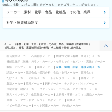
dodaに掲載中の求人に関するデータを、カテゴリごとにご紹介します。
メーカー（素材・化学・食品・化粧品・その他）業界
社宅・家賃補助制度
メーカー（素材・化学・食品・化粧品・その他）業界、加賀郡（吉備中央町）
（岡山県）、社宅・家賃補助制度の転職・求人情報を業種で絞り込む
総合化学メーカー
石油化学メーカー
機能性化学（有機・高分子）メーカー
機能性化学（無機・ガラス・カーボン・セラミック・セメント・窯業）メーカー
製紙・パルプメーカー
繊維メーカー
金属・製綱・鉱業・非鉄金属メーカー
試薬メーカー・受託合成・受託分析
食品・飲料メーカー（原料含む）
たばこメーカー
化粧品メーカー
トイレタリーメーカー
香料メーカー
農薬メーカー
肥料メーカー
飼料メーカー
ナノテク・バイオメーカー
住宅設備・建材メーカー
ファッション・アパレル・アクセサリーメーカー
家具・インテリア・生活雑貨メーカー
文房具・事務・オフィス用品メーカー
スポーツ・アウトドア・レジャー用品メーカー
玩具メーカー
ベビー用品メーカー
ペット関連メーカー
その他メーカー