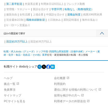
第二新卒歓迎
外資系企業
年間休日120日以上
フレックス勤務
管理職・マネジャー
英語を活かす
学歴不問
転勤なし（勤務地限定）
服装自由
女性活躍
上場企業
中国語を活かす
退職金制度
残業20時間未満
完全週休2日制
職種未経験歓迎
土日祝休み
原則定時退社
海外出張あり
U・Iターン支援あり
ほかの固定給で探す
固定給25万円以上
固定給35万円以上
転職・求人doda（デューダ）トップ
中国･四国
岡山県
加賀郡（吉備中央町）
メーカー（素
材・化学・食品・化粧品・その他）業界
社宅・家賃補助制度の転職・求人情報
転職サイト dodaをシェア
ヘルプ
会社概要
拠点一覧
利用規約
免責事項
通信に関する情報の利用について
サイトマップ
採用を検討中の方へ
PCサイトを見る
利用者データの外部送信