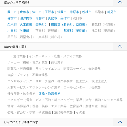
ほかのエリアで探す
岡山市
倉敷市
津山市
玉野市
笠岡市
井原市
総社市
高梁市
新見市
備前市
瀬戸内市
赤磐市
真庭市
美作市
浅口市
久米郡（久米南町、美咲町）
勝田郡（勝央町、奈義町）
和気郡（和気町）
小田郡（矢掛町）
苫田郡（鏡野町）
都窪郡（早島町）
浅口郡（里庄町）
英田郡（西粟倉村）
真庭郡（新庄村）
ほかの業種で探す
IT・通信業界
インターネット・広告・メディア業界
メーカー（機械・電気）業界
商社業界
医薬品・医療機器・ライフサイエンス・医療系サービス
金融業界
建設・プラント・不動産業界
コンサルティング・リサーチ業界・専門事務所・監査法人・税理士法人
人材サービス・アウトソーシング業界・コールセンター
小売業界
外食産業・飲食業界
運輸・物流業界
エネルギー（電力・ガス・石油・新エネルギー）業界
旅行・宿泊・レジャー業界
警備・清掃業界
理容・美容・エステ業界
教育業界
農林水産・鉱業
公社・官公庁・学校・研究施設
冠婚葬祭業界
その他
ほかのこだわり条件で探す