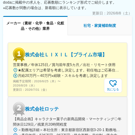
dodaに掲載中の求人を、応募数順にランキング形式でご紹介します。
事です。
※応募数が同数の場合は、新着順に表示しています。
＜具体的には＞
更新日：
2026/8/8（土）
・アルミスクラップの仕入れと販売（既存顧客へのアプローチが
メーカー（素材・化学・食品・化粧
中心）
社宅・家賃補助制度
品・その他）業界
・顧客との仕様検討・調整
・鉄鋼、自動車部品、電機メーカーとの取引（商社経由での取引
対応）
＜営業スタイル＞
株式会社ＬＩＸＩＬ【プライム市場】
・仕入れと販売いずれも行います。アルミスクラップの仕入れと
しては、メーカーやスクラップ問屋にアプローチします。
営業事務／年休125日／賞与前年度5カ月／出社・リモート併用
・販売は既存顧客へのアプローチを中心に行っていただきます
★配属エリアは希望を考慮し決定します。初任地はご応募住所での配属となります。入社後、転勤が伴う異動に関しては、必ず勤務地のご希望も確認した上で決定します。【配属オフィス一覧】■東京都品川区西品川1丁目1-1 大崎ガーデンタワー■愛知県名古屋市中村区名駅南4丁目11-40■京都府京都市伏見区竹田田中宮町103 ■大阪府大阪市中央区本町2丁目6-8 センバ・セントラルビル9F■大阪府箕面市萱野4丁目5-45■広島県広島市安佐南区西原6丁目11-8■福岡県福岡市博多区半道橋2-15-10 SOLAビル★出社とリモートワークを併用しながらの勤務となります。 業務に慣れるまでは、原則出社となります。 慣れてきたら少しずつリモートの日を増やし、最終的には週1～3日ほどの出社となる予定です（目安：～入社6カ月）。※受動喫煙対策：あり
（仕様の検討等を顧客と行います）。
月給20万円～40万円※経験・スキルを考慮し決定します
掲載予定期間：
2026/6/25（木）
〜
＜顧客＞
2026/8/26（水）
鉄鋼、自動車部品、電機メーカーとの取引（商社経由での取引対
気になる
更新日：
2026/7/31（金）
応）
＜製品の特徴＞
株式会社ロッテ
アルミは軽く、錆びにくく、成形性がよいため、主に鋳物・ダイ
カスト品として自動車関係をはじめ、土木建築、車両、電機、日
【商品企画】キャラクター菓子の新商品開発・マーケティング◇年
用品に至るまで幅広い分野で使用されています。
間休日129日／残業月20時間程度
＜勤務地詳細＞本社住所：東京都新宿区西新宿3-20-1 勤務地最寄駅：京王新線／初台駅受動喫煙対策：敷地内全面禁煙変更の範囲：会社の定める事業所（リモートワーク含む）
■企業の特徴／魅力：