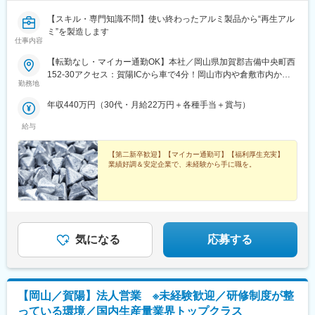
【スキル・専門知識不問】使い終わったアルミ製品から“再生アル
ミ”を製造します
仕事内容
【転勤なし・マイカー通勤OK】本社／岡山県加賀郡吉備中央町西
152-30アクセス：賀陽ICから車で4分！岡山市内や倉敷市内から
勤務地
通勤しているスタッフも多数います。★通勤手当月10万円まで支
給。高速道路を使った通勤もOK！◎U・Iターン歓迎◎受動喫煙対
年収440万円（30代・月給22万円＋各種手当＋賞与）
策：屋内原則禁煙（喫煙室あり）
給与
【第二新卒歓迎】【マイカー通勤可】【福利厚生充実】
業績好調＆安定企業で、未経験から手に職を。
気になる
応募する
【岡山／賀陽】法人営業 ※未経験歓迎／研修制度が整
っている環境／国内生産量業界トップクラス