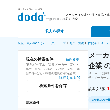
メーカー（素材・化学・食品・化
報を掲載中
求人を探す
詳細条件から探す
エージェ
転職・求人doda（デューダ）トップ
九州・沖縄
佐賀県
メーカ
メーカ
新着求人から探す
スカウト
[
]
現在の検索条件
条件変更
企業 
[勤務地]佐賀県 [業種]メーカー（素材・
求人特集から探す
パートナ
化学・食品・化粧品・その他）業界 [詳
メーカー（素材
細条件](会社・職場の環境)外資系企業
詳細を見る
子）メーカーな
検索条件を保存
1
該当求人数
佐賀県のみで
基本条件