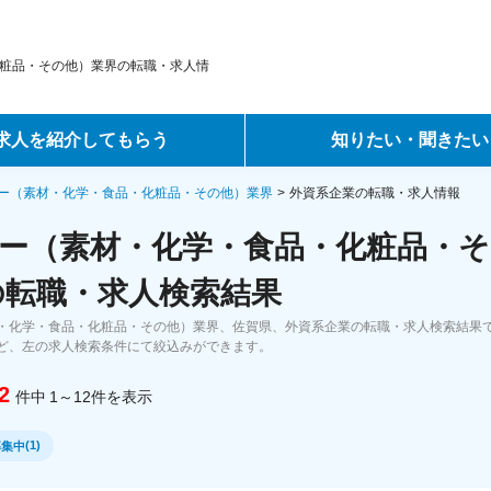
粧品・その他）業界の転職・求人情
求人を紹介してもらう
知りたい・聞きたい
ントサービス
転職ノウハウ
ー（素材・化学・食品・化粧品・その他）業界
外資系企業の転職・求人情報
ー（素材・化学・食品・化粧品・そ
サービス
データで見る転職
の転職・求人検索結果
ーエージェントサービス
コラム・インタビュー
・化学・食品・化粧品・その他）業界、佐賀県、外資系企業の転職・求人検索結果
ど、左の求人検索条件にて絞込みができます。
転職Q&A
2
件中
1～12
件
を表示
(
1
)
募集中