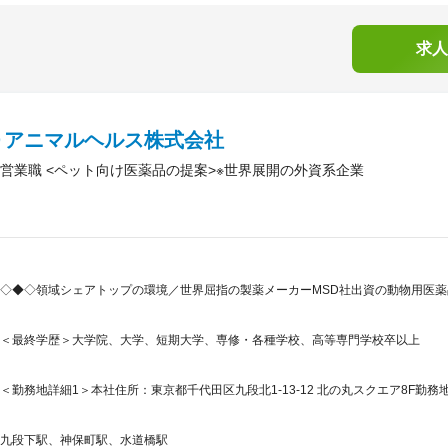
求人
Ｄアニマルヘルス株式会社
営業職 <ペット向け医薬品の提案>※世界展開の外資系企業
◇◆◇領域シェアトップの環境／世界屈指の製薬メーカーMSD社出資の動物用医
＜最終学歴＞大学院、大学、短期大学、専修・各種学校、高等専門学校卒以上
＜勤務地詳細1＞本社住所：東京都千代田区九段北1-13-12 北の丸スクエア8F勤務
九段下駅、神保町駅、水道橋駅