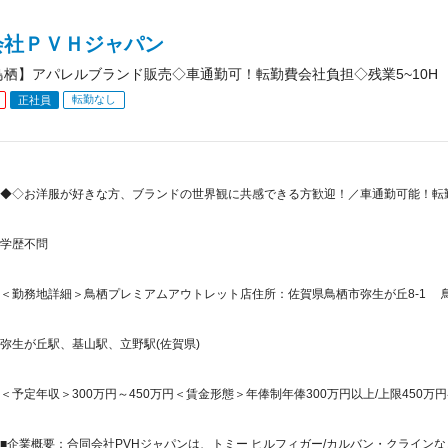
会社ＰＶＨジャパン
鳥栖】アパレルブランド販売◇車通勤可！転勤費会社負担◇残業5~10H
転勤なし
正社員
◆◇お洋服が好きな方、ブランドの世界観に共感できる方歓迎！／車通勤可能！転
学歴不問
＜勤務地詳細＞鳥栖プレミアムアウトレット店住所：佐賀県鳥栖市弥生が丘8-1 鳥栖プ
弥生が丘駅、基山駅、立野駅(佐賀県)
＜予定年収＞300万円～450万円＜賃金形態＞年俸制年俸300万円以上/上限450万円
■企業概要：合同会社PVHジャパンは、トミー ヒルフィガー/カルバン・クラインな