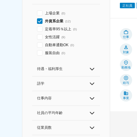
正社員
上場企業
(
0
)
外資系企業
(
12
)
定着率95％以上
(
0
)
女性活躍
仕事
(
9
)
自動車通勤OK
(
0
)
対象
服装自由
(
0
)
勤務地
待遇・福利厚生
給与
語学
仕事内容
事業
社員の平均年齢
従業員数