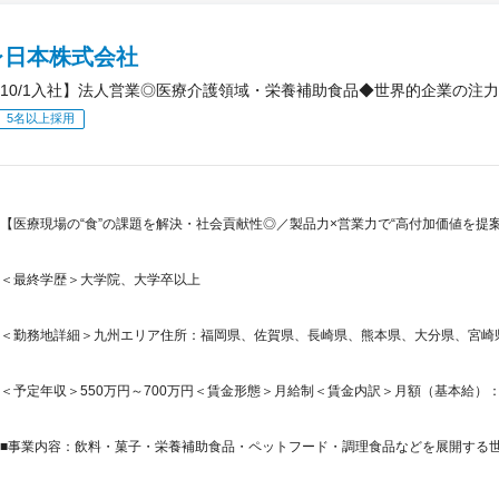
レ日本株式会社
10/1入社】法人営業◎医療介護領域・栄養補助食品◆世界的企業の注
5名以上採用
【医療現場の“食”の課題を解決・社会貢献性◎／製品力×営業力で“高付加価値を提
＜最終学歴＞大学院、大学卒以上
＜勤務地詳細＞九州エリア住所：福岡県、佐賀県、長崎県、熊本県、大分県、宮崎県
＜予定年収＞550万円～700万円＜賃金形態＞月給制＜賃金内訳＞月額（基本給）：235,0
■事業内容：飲料・菓子・栄養補助食品・ペットフード・調理食品などを展開する世界