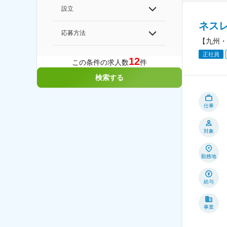
設立
ネス
応募方法
【九州・
正社員
12
この条件の求人数
件
検索する
仕事
対象
勤務地
給与
事業