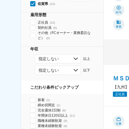
佐賀県
(
12
)
給与
雇用形態
正社員
(
12
)
事業
契約社員
(
0
)
その他（FCオーナー・業務委託な
ど）
(
0
)
年収
指定しない
以上
指定しない
以下
ＭＳ
【九州】
こだわり条件ピックアップ
正社員
新着
(
1
)
締め切間近
(
1
)
完全週休2日制
(
9
)
年間休日120日以上
(
11
)
職種未経験歓迎
(
3
)
仕事
業種未経験歓迎
(
4
)