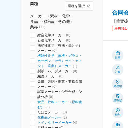
業種
業種を選択
合同
メーカー（素材・化学・
【佐賀/
食品・化粧品・その他）
業界
(
12
)
締切間近
総合化学メーカー
(
0
)
石油化学メーカー
(
0
)
機能性化学（有機・高分子）
メーカー
(
0
)
機能性化学（無機・ガラス・
仕事
カーボン・セラミック・セメ
ント・窯業）メーカー
(
1
)
製紙・パルプメーカー
(
0
)
対象
繊維メーカー
(
0
)
金属・製綱・鉱業・非鉄金属
メーカー
(
0
)
勤務地
試薬メーカー・受託合成・受
託分析
(
0
)
最寄駅
食品・飲料メーカー（原料含
む）
(
3
)
たばこメーカー
(
0
)
給与
化粧品メーカー
(
1
)
トイレタリーメーカー
(
4
)
香料メーカー
(
0
)