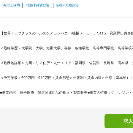
5名以上採用
職種未経験歓迎
業種未経験歓迎
【世界トップクラスのヘルスケアカンパニー/機械メーカー、SaaS、異業界出身多
＜最終学歴＞大学院、大学、短期大学、専修・各種学校、高等専門学校、高等学校
＜勤務地詳細＞九州エリア住所：九州エリア（福岡県・佐賀県・長崎県・熊本県・大
＜予定年収＞600万円～949万円＜賃金形態＞年俸制＜賃金内訳＞年額（基本給）：4,000,
■事業内容：総合医療・健康関連用品の輸入・製造販売■事業の特徴：ジョンソン・エ
求人