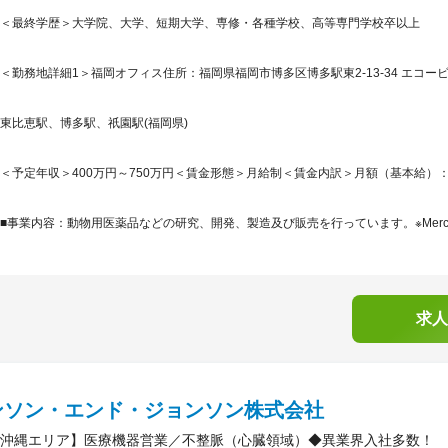
＜最終学歴＞大学院、大学、短期大学、専修・各種学校、高等専門学校卒以上
＜勤務地詳細1＞福岡オフィス住所：福岡県福岡市博多区博多駅東2-13-34 エコービ
東比恵駅、博多駅、祇園駅(福岡県)
＜予定年収＞400万円～750万円＜賃金形態＞月給制＜賃金内訳＞月額（基本給）：250,0
■事業内容：動物用医薬品などの研究、開発、製造及び販売を行っています。※Merck＆Co., I
求人
ンソン・エンド・ジョンソン株式会社
沖縄エリア】医療機器営業／不整脈（心臓領域）◆異業界入社多数！