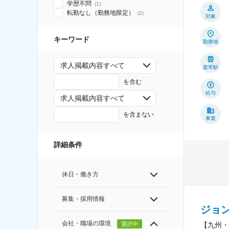
学歴不問
(
1
)
転勤なし（勤務地限定）
(
2
)
対象
キーワード
勤務地
求人掲載内容すべて
最寄駅
を含む
給与
求人掲載内容すべて
を含まない
事業
詳細条件
休日・働き方
募集・採用情報
ジョ
会社・職場の環境
選択中
【九州・