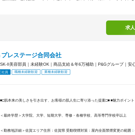
求人
Ｇプレステージ合同会社
SK-II美容部員｜未経験OK｜商品支給＆年6万補助｜P&Gグループ｜安
職種未経験歓迎
業種未経験歓迎
正社員
■□肌本来の美しさを引き出す、お客様の肌人生に寄り添った提案□■ ■魅力ポイン
＜最終学歴＞大学院、大学、短期大学、専修・各種学校、高等専門学校卒以上
＜勤務地詳細＞佐賀エリア住所：佐賀県 受動喫煙対策：屋内全面禁煙変更の範囲