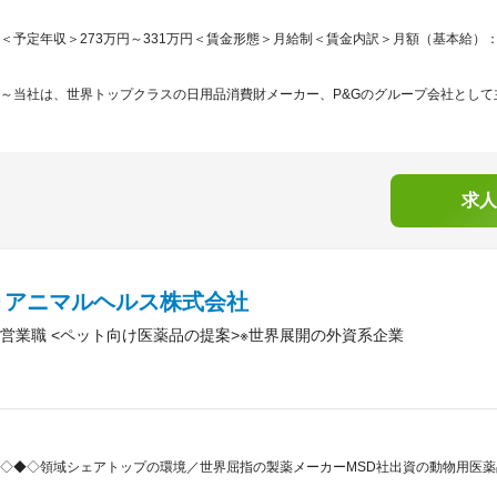
＜予定年収＞273万円～331万円＜賃金形態＞月給制＜賃金内訳＞月額（基本給）：226,9
～当社は、世界トップクラスの日用品消費財メーカー、P&Gのグループ会社として主力ブ
求人
Ｄアニマルヘルス株式会社
営業職 <ペット向け医薬品の提案>※世界展開の外資系企業
◇◆◇領域シェアトップの環境／世界屈指の製薬メーカーMSD社出資の動物用医