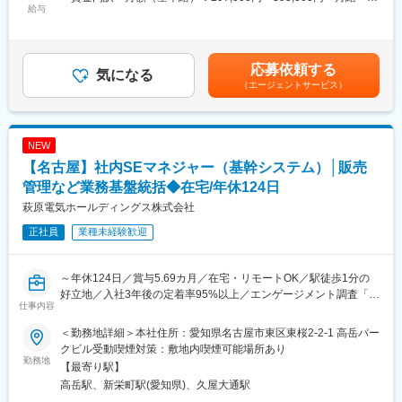
MIRAINIホールディングス誕生を契機に、事業構造の進化・ソリ
給与
297,000円～395,000円＜昇給有無＞有＜残業手当＞有＜給与補足
ューション領域の拡大・グローバル対応を本格化する中で、現場
＞■昇給：年1回（7月）■賞与：年2回（6月、12月）※5.69カ月想
を支える即戦力人材を迎え、持続的な成長を実現するための体制
定■モデル年収：・29歳/657万円（賞与＋残業20H）・33歳/750
強化を進めています。
万円（賞与＋残業20H）・マネージャー/990万円～賃金はあくま
応募依頼する
気になる
でも目安の金額であり、選考を通じて上下する可能性がありま
（エージェントサービス）
■仕事内容：
す。月給(月額)は固定手当を含めた表記です。
社内ユーザ向けの国内基幹システム関係（販売管理システムなど
の開発、運用、保守等）業務を主に担当いただく想定です。
NEW
【具体的に】
【名古屋】社内SEマネジャー（基幹システム）│販売
・販売管理、生産管理、プロジェクト管理、人事管理システムな
どの開発、運用、保守。
管理など業務基盤統括◆在宅/年休124日
・EDIやデータウェアハウス、ワークフローなどの構築、開発、運
萩原電気ホールディングス株式会社
用、保守。
正社員
業種未経験歓迎
・基幹システム系の新規サービスの導入検討及び導入
■組織：
～年休124日／賞与5.69カ月／在宅・リモートOK／駅徒歩1分の
【配属先】情報システム部
好立地／入社3年後の定着率95%以上／エンゲージメント調査「人
管理職含め１3人。管理職を除くメンバーの平均年齢は3０代半
仕事内容
間関係」1位！～
＜売上高約4,150億円・業界4位規模の半導体技術商社│ＭＩＲＡ
■魅力ポイント：
＜勤務地詳細＞本社住所：愛知県名古屋市東区東桜2-2-1 高岳パー
ＩＮＩホールディングス×中核企業＞
・社内ユーザ向けの基幹システムの開発、運用、保守を主に行っ
クビル受動喫煙対策：敷地内喫煙可能場所あり
勤務地
ています。受発注や入出荷、売上行う会社の根幹をなすシステム
【最寄り駅】
■採用背景：
に携わる為やりがいを感じることができます。
高岳駅、新栄町駅(愛知県)、久屋大通駅
東証プライム上場企業であった萩原電気HDは、佐鳥電機との経営
・社内の要望に対応するだけでなく、取引先の要望にも対応すべ