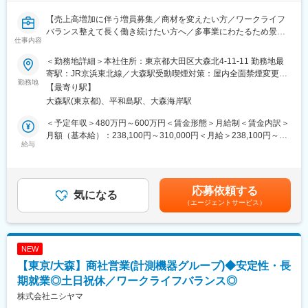
■お任せしたいミッション：
変更の範囲：会社の定める業務
【売上高増加に伴う増員募集／商材を変えたい方／ワークライフ
・経理部門については、現課長が責任感をもって広範な業務を担
バランス整えて長く働き続けたい方へ／多事業にわたるため景気
当しており、引き継ぎと分業体制強化を目指しています。そのた
仕事内容
に左右されにくい／年間休日125日】
め、新たにお迎えする方には、まずは実務の中心を担っていただ
き、ゆくゆくは経理課の中核として活躍いただくことを期待して
＜勤務地詳細＞本社住所：東京都大田区大森北4-11-11 勤務地最
■業務内容：
います。
寄駅：JR京浜東北線／大森駅受動喫煙対策：屋内全面禁煙変更の
東京本社の電子制御システム事業部 制御機器グループにて、半
勤務地
範囲：会社の定める事業所
【最寄り駅】
導体装置メーカー、計測機器、医療メーカー向け、機械部品・冷
■当社について：
大森駅(東京都)、平和島駅、大森海岸駅
却機構の提案営業を担当いただきます。
・当社は、360社以上の取引先と170社を超える仕入先をもつ電子
・半導体装置メーカー、計測機器、医療メーカーの既存顧客への
部品の専門商社です。半導体販売・電子デバイス販売・EMS（基
＜予定年収＞480万円～600万円＜賃金形態＞月給制＜賃金内訳＞
提案・深耕営業
板実装受託）の事業を通じて、顧客のニーズに応え、信頼される
月額（基本給）：238,100円～310,000円＜月給＞238,100円～
・新規分野の開拓、新製品の開発
給与
パートナーとして成長を続けています。
310,000円＜昇給有無＞有＜残業手当＞有＜給与補足＞※ご経歴、
・顧客の製品開発における要望のヒアリング、仕様の打ち合わ
・東洋経済オンライン<ホワイトかつ平均年収が高い企業
経験を考慮した上で決定します。※上記年収には、固定給、諸手当
せ、メーカーの選定、納期管理、納入後のフォローまで、一連の
TOP100(2026年度）>にランクインするなど、年間休日125日以
（通勤手当を除く）、賞与を含みます。■昇給：年1回■賞与：年2
工程を総合的にマネジメント
上、土日祝休みに加え、福利厚生も充実しています。その他、フ
回（6月・12月、過去実績4.0ヶ月分）■業績により、期末賞与が
応募依頼する
気になる
レックスタイム制や在宅勤務、自己啓発支援制度など、働きやす
支給される場合があります。賃金はあくまでも目安の金額であ
（エージェントサービス）
■入社後の業務イメージ：
く学びの多い環境です。
り、選考を通じて上下する可能性があります。月給(月額)は固定手
・大手顧客1社をメインとし、新規開拓を実施
当を含めた表記です。
変更の範囲：会社の定める業務
■主な営業先：
NEW
・大手半導体検査装置メーカー、計測機器メーカー、医療機器メ
【東京/大森】商社営業(計測機器グループ)◆安定性・長
ーカー
期就業◎土日祝休／ワークライフバランス◎
変更の範囲：会社の定める業務
株式会社ニシヤマ