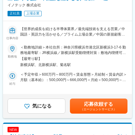
案、設備提案
イノテック 株式会社
正社員
上場企業
2)半導体装置メーカーおよび産業機器製造メーカー(1名)
・大手半導体装置メーカー／産業機器製造メーカーの既存顧客へ
営業活動、納入品の納期調整および納期交渉
【世界的成長を続ける半導体業界／最先端技術を支える営業／中
・納入製品に関する、仕様書、環境関連書類、輸出関連書面など
国語・英語力を活かせる／プライム上場企業／中国の新規顧客開
の確認、提出
仕事内容
拓担当をお任せ】
・仕入先へ定期的に訪問し、生産工場（現場）確認および、製品
製造に関する品質状況確認
＜勤務地詳細＞本社住所：神奈川県横浜市港北区新横浜3-17-6 勤
■採用背景
・顧客の未開拓部署、分野、新規立上部門への新規提案営業活
務地最寄駅：JR横浜線／新横浜駅受動喫煙対策：敷地内喫煙可能
AI技術の進化やデータセンター需要の拡大に伴い、半導体市場は
勤務地
動 等
場所あり変更の範囲：会社の定める事業所
【最寄り駅】
世界的に成長を続けています。当社が手掛ける半導体テストシス
新横浜駅、北新横浜駅、菊名駅
テムの需要も拡大しており、国内外の大手半導体メーカーから多
■入社後の業務イメージ：
くの引き合いをいただいています。
*入社時研修後は、先輩社員との同行訪問（OJT）
＜予定年収＞600万円～800万円＜賃金形態＞月給制＜賃金内訳＞
今後さらなる事業拡大を見据え、海外顧客（主に中国・台湾）と
*半年～1年後を目安に、単独での営業活動
月額（基本給）：500,000円～666,000円＜月給＞500,000円～
の取引強化および営業体制の拡充を目的として、新たなメンバー
給与
1)担当エリア、特定顧客を中心に10～100社を担当（年1回の定期
666,000円＜昇給有無＞有＜残業手当＞有＜給与補足＞■賞与：月
を募集します。
訪問先を含む）※国内出張あり
給制 年２回（昨年実績）■決算賞与：年１回（業績に応じて変動
2)大手半導体装置メーカー２～３社を担当 ※国内出張あり
有り）■昇給：年1回 4月賃金はあくまでも目安の金額であり、選
■業務内容
考を通じて上下する可能性があります。月給(月額)は固定手当を含
応募依頼する
半導体メーカー向けに、自社開発の半導体テストシステムの提案
気になる
■主な営業先：
めた表記です。
（エージェントサービス）
営業をお任せします。
1)関東、東海、東北などエリア、大手デバイスメーカー、薬液メ
単に製品を販売するのではなく、お客様の課題や要望をヒアリン
ーカー、純水製造メーカー、フィルター製造メーカー等
グし、社内の技術部門や生産部門と連携しながら最適なソリュー
想定担当：関東エリア（２～３県）
ションを提案する仕事です。
2)主に南関東の半導体装置メーカー／産業機器製造メーカー
NEW