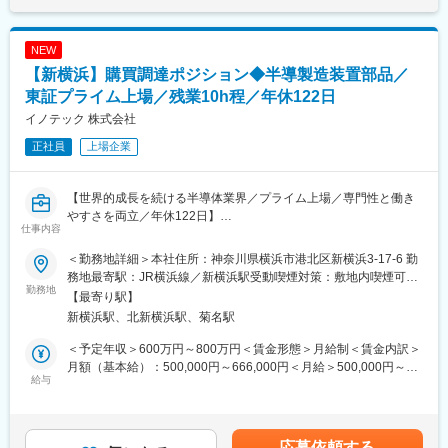
る技術に注力して、開発を行っています。
めた表記です。
変更の範囲：会社の定める業務
■具体的な職務内容：
NEW
・販売製品に対する技術サポート＆プロモーション
【新横浜】購買調達ポジション◆半導製造装置部品／
・組み込みソフトウェア開発（デバイスドライバ等）
・アプリケーションソフトウェア開発
東証プライム上場／残業10h程／年休122日
・Verilog HDLを使用したFPGA開発
イノテック 株式会社
正社員
上場企業
■特徴・魅力：
開発製品の販売をワールドワイドに展開しているため、国内だけ
【世界的成長を続ける半導体業界／プライム上場／専門性と働き
でなくグローバルなフィールドで活躍できます。
やすさを両立／年休122日】
FPGA内部のロジック、それを制御するドライバソフトウェア及び
仕事内容
各種ライブラリ群、それらの上で動作するアプリケーションソフ
■採用背景
トウェアといった形で、幅広い範囲の開発を同じ部署内で行って
＜勤務地詳細＞本社住所：神奈川県横浜市港北区新横浜3-17-6 勤
AI・IoTの普及を背景に、半導体市場は世界的な成長を続けていま
いるため、コミュニケーションも取りやすく、様々な技術スキル
務地最寄駅：JR横浜線／新横浜駅受動喫煙対策：敷地内喫煙可能
す。それに伴い、半導体製造装置にはさらなる高性能化や安定供
勤務地
を身につける事が出来ます。
場所あり変更の範囲：会社の定める事業所
【最寄り駅】
給が求められており、部材調達の重要性も年々高まっています。
新横浜駅、北新横浜駅、菊名駅
当社においても半導体テストシステムの需要拡大により、受注・
■働き方：
生産ともに増加している状況です。今後も安定した生産体制を維
月に2回程、部署全体の出社日がある他、実験室での作業等、業務
＜予定年収＞600万円～800万円＜賃金形態＞月給制＜賃金内訳＞
持し、お客様の期待に応えていくため、調達機能の強化を目的と
上出社にて対応を行う必要がある場合を覗いて基本的に在宅勤務
月額（基本給）：500,000円～666,000円＜月給＞500,000円～
して新たなメンバーを募集します。
給与
となります。
666,000円＜昇給有無＞有＜残業手当＞有＜給与補足＞■賞与：月
給制 年２回（昨年実績）■決算賞与：年１回（業績に応じて変動
■業務内容
変更の範囲：会社の定める職務（技術職、及び関連する職務）
有り）■昇給：年1回 4月賃金はあくまでも目安の金額であり、選
自社製の半導体テストシステムに使用される部品・装置の調達業
考を通じて上下する可能性があります。月給(月額)は固定手当を含
応募依頼する