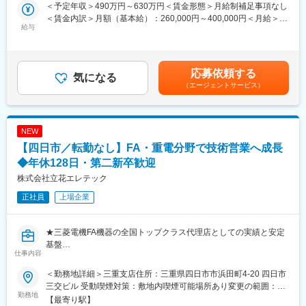
お客様へ提案を行いますのでご安心ください。
＜予定年収＞490万円～630万円＜賃金形態＞月給制補足事項なし
という達成感や自分の営業力が伸びている実感を得られます。
＜賃金内訳＞月額（基本給）：260,000円～400,000円＜月給＞
■入社後
給与
260,000円～400,000円＜昇給有無＞有＜残業手当＞有＜給与補足
■入社後の流れ
ご経験に応じますがまずはプラント設備の提案営業に従事いただ
＞■昇給：年1回■賞与：年2回 平均205万円（2025年度実績）賃
入社後はOJTを通し、営業のノウハウや当社が取り扱う製品に関
きます。
金はあくまでも目安の金額であり、選考を通じて上下する可能性
する知識を習得して頂きます。
業務に慣れてきましたら製造業界のお客様に対しＦＡ機器（三菱
があります。月給(月額)は固定手当を含めた表記です。
応募依頼する
非常に面倒見の良い社員が多いので、安心して業務を覚えて頂け
電機製PLC、ｲﾝﾊﾞｰﾀｰ、ACｻｰﾎﾞなど）の提案もお任せします。
気になる
る環境です。
（エージェントサービス）
★ミッション★
■キャリアパス
顧客と良好な関係性を構築しメンテナンスやリニューアルの提案
能力主義への移行を進めており、成果次第でスピード昇進が可能
などを迅速に行っていただけることを期待しております。
NEW
です。
【四日市／転勤なし】FA・重電分野で技術営業へ成長
20代で主任・課長職を目指せる見込みであり、その後、営業の専
■お客様について
門性を高める道と、管理職として組織を牽引する道の両方を選択
＜プラント設備の営業＞
◆年休128日・第二新卒歓迎
可能です
四日市コンビナートや石油プラントの客様が中心です。
株式会社立花エレテック
■当社の特徴
正社員
上場企業
＜FA機器の営業＞
◎プライム市場上場
正常業界を中心に生産設備の提案営業を行います。
◎創業100年以上の安定企業
★三菱電機FA機器の全国トップクラス代理店としての実績と安定
◎2024年3月期決算では過去最高売上となり、会社業績は好調
■キャリアパス
基盤
◎土日祝休み、年休128日
営業のプロフェッショナルを目指す道と管理職を目指す道の両方
仕事内容
★FA・重電分野に強い技術商社として、工場・プラントの安定稼
◎平均勤続年数は17.2年
がございます。
働を支える提案営業
プラント営業、FA機器の営業とスキルアップし、ご自身のキャリ
＜勤務地詳細＞三重支店住所：三重県四日市市浜田町4-20 四日市
★年間休日128日と働きやすい環境
変更の範囲：会社の定める業務
アを積み重ねていただきます。
三交ビル 受動喫煙対策：敷地内喫煙可能場所あり変更の範囲：会
※FA・重電分野の知識は、入社後に段階的に身につけられます。
勤務地
社の定める事業所
【最寄り駅】