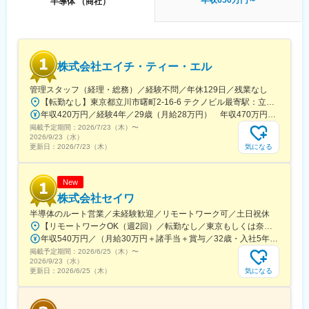
年収650万円～
半導体 （商社）
験の方でも安心です。
■入社後のキャリアパス
ご経験に応じて、ミッションを設定いたします。
将来的に、営業のプロフェッショナルを目指す道と管理職を目指
株式会社エイチ・ティー・エル
す道の両方があり、自身の希望と適性によって選択することがで
きます。
管理スタッフ（経理・総務）／経験不問／年休129日／残業なし
【転勤なし】東京都立川市曙町2-16-6 テクノビル最寄駅：立川駅から徒歩6分受動喫煙対策：屋内全面禁煙
■取扱製品
年収420万円／経験4年／29歳（月給28万円） 年収470万円／経験6年／33歳（月給31万円）
レーザー加工機／プレス・ベンダーマシーン／放電加工機／マシ
掲載予定期間：
ニングセンター（切削加工）
2026/7/23（木）
〜
2026/9/23（水）
気になる
更新日：
2026/7/23（木）
■組織構成
東日本支社（産業デバイスコンポーネント部門）の人員構成：
営業：4名、事務1名
New
株式会社セイワ
■当社の魅力
半導体のルート営業／未経験歓迎／リモートワーク可／土日祝休
・社員の4分の1が技術者だからこそ“開発力”と“提案力”が強みで
【リモートワークOK（週2回）／転勤なし／東京もしくは奈良の拠点】◎配属先はご希望を考慮の上、決定いたします。◎原則転勤なし（キャリアアップ及び本人希望により転勤した実績あり）◎直行直帰可能◇◆柔軟な働き方を実現◆◇入社半年後から、週1～2回のリモートワーク（在宅勤務）が可能です。業務状況に応じて出社と在宅勤務を組み合わせながら、メリハリをつけて働くことができます。■東京営業本部東京都台東区上野7-11-6 上野中央ビル＜アクセス＞JR『上野駅』入谷口より徒歩4分■関西支社奈良県奈良市大宮町4-255 まつもりビル2＜アクセス＞近鉄奈良線『新大宮駅』より徒歩7分※受動喫煙対策あり
す！
年収540万円／（月給30万円＋諸手当＋賞与／32歳・入社5年目） 年収950万円／（月給52万円+諸手当＋賞与／43歳・入社15年目）
・電気電子の専門商社
掲載予定期間：
・2024年3月期決算では、過去最高売上となり、会社業績好調
2026/6/25（木）
〜
2026/9/23（水）
・社員を大切にする「人基軸経営」を徹底。すべての社員がやり
気になる
更新日：
2026/6/25（木）
がいを持って働き、自己成長を実現できる環境づくりに注力
変更の範囲：会社の定める業務