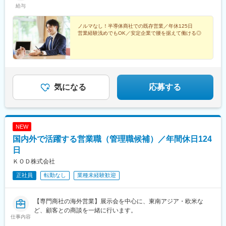
給与
ノルマなし！半導体商社での既存営業／年休125日
営業経験浅めでもOK／安定企業で腰を据えて働ける◎
気になる
応募する
NEW
国内外で活躍する営業職（管理職候補）／年間休日124
日
ＫＯＤ株式会社
正社員
転勤なし
業種未経験歓迎
【専門商社の海外営業】展示会を中心に、東南アジア・欧米な
ど、顧客との商談を一緒に行います。
仕事内容