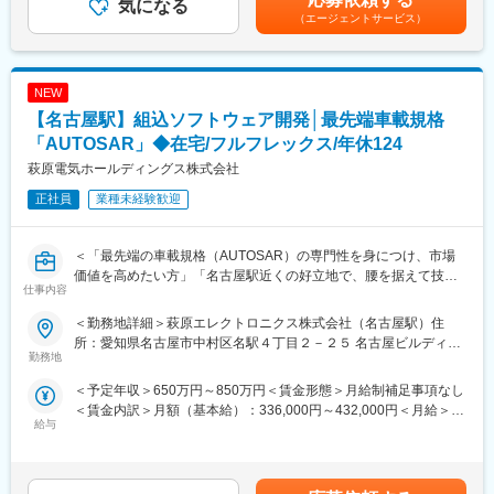
務をお任せします。単なる発注業務ではなく、サプライヤーとの
気になる
めた表記です。
（エージェントサービス）
価格交渉や納期調整、供給リスク管理などを通じて、製品づくり
を支える重要なポジションです。技術部門や生産部門と連携しな
がら、安定供給とコスト最適化の実現を目指していただきます。
NEW
■業務詳細
【名古屋駅】組込ソフトウェア開発│最先端車載規格
・半導体製造装置に使用する機械加工品・電子部品・ユニット部
品の調達
「AUTOSAR」◆在宅/フルフレックス/年休124
・サプライヤーとの価格交渉およびコストダウンの推進
萩原電気ホールディングス株式会社
・納期管理およびリードタイム短縮に向けた調整・交渉
正社員
業種未経験歓迎
・技術部門・生産部門との連携による最適な調達体制の構築
・原価管理および供給リスク管理
・BCPの観点を踏まえたサプライチェーン強化・最適化
＜「最先端の車載規格（AUTOSAR）の専門性を身につけ、市場
国内外のサプライヤーと関わりながら、半導体装置ビジネスの競
価値を高めたい方」「名古屋駅近くの好立地で、腰を据えて技術
争力向上に貢献できるポジションです。
仕事内容
的な強みを磨きたい方」
大歓迎！＞～年休124日／賞与5.69カ月／在宅・リモートOK／入
■ポジションの特徴
＜勤務地詳細＞萩原エレクトロニクス株式会社（名古屋駅）住
社3年後の定着率95%以上／エンゲージメント調査「人間関係」1
・「調達を戦略機能として担い、半導体装置ビジネスの競争力を
所：愛知県名古屋市中村区名駅４丁目２－２５ 名古屋ビルディン
位！～
勤務地
左右するポジション
グ桜館勤務地最寄駅：JR各線／品川駅受動喫煙対策：屋内全面禁
・少人数精鋭のチームで、幅広い業務に携わることができ、多様
煙変更の範囲：会社の定める事業所（リモートワーク含む）
＜予定年収＞650万円～850万円＜賃金形態＞月給制補足事項なし
■採用背景：
な経験を通じてスキルアップが可能
＜賃金内訳＞月額（基本給）：336,000円～432,000円＜月給＞
東証プライム上場企業であった萩原電気HDは、佐鳥電機との経営
給与
336,000円～432,000円＜昇給有無＞有＜残業手当＞有＜給与補足
統合により2026年4月、新たに「MIRAINIホールディングス」グル
■組織構成
＞■昇給：年1回（7月）■賞与：年2回（6月、12月）※5.69カ月想
ープの中核事業会社となりました。
9名
定■モデル年収：・29歳/657万円（賞与＋残業20H）・33歳/750
MIRAINIホールディングス誕生を契機に、事業構造の進化・ソリ
万円（賞与＋残業20H）・マネージャー/990万円～賃金はあくま