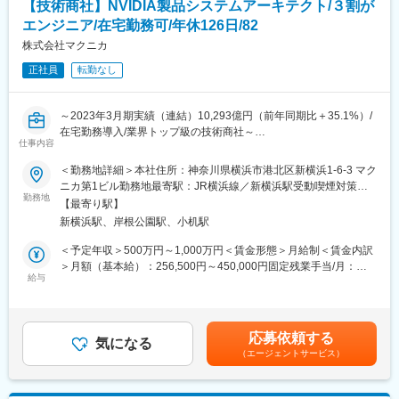
【技術商社】NVIDIA製品システムアーキテクト/３割が
■業務詳細
変更の範囲：会社の定める業務
・海外顧客への提案営業・フォロー
エンジニア/在宅勤務可/年休126日/82
・お客様への課題ヒアリング
株式会社マクニカ
・技術部門との打ち合わせ
正社員
転勤なし
・提案内容や見積書の作成
・納期・製造スケジュールの調整
・プロジェクト推進・顧客との折衝
～2023年3月期実績（連結）10,293億円（前年同期比＋35.1%）/
数千万円～数億円規模の案件もあり、グローバル市場を相手に大
在宅勤務導入/業界トップ級の技術商社～
きな仕事へ挑戦できます。
仕事内容
■業務内容：
■出張について
＜勤務地詳細＞本社住所：神奈川県横浜市港北区新横浜1-6-3 マク
・NVIDIA社製品（GPU、ネットワーク、ソフトウェア）を活用し
・国内出張：3か月に1～2回程度
ニカ第1ビル勤務地最寄駅：JR横浜線／新横浜駅受動喫煙対策：
たシステムアーキテクチャを設計、顧客システムの要件を満たす
勤務地
・海外出張：3か月に2～4回程度（中国・台湾）
屋内全面禁煙変更の範囲：会社の定める事業所
【最寄り駅】
ソリューションの提供
新横浜駅、岸根公園駅、小机駅
・ユーザー要件やビジネス目標に基づいてシステムアーキテクチ
■取り扱い製品
ャの設計、またはそのための検証
当社が扱うのは、半導体製造に欠かせないテストシステムです。
＜予定年収＞500万円～1,000万円＜賃金形態＞月給制＜賃金内訳
・営業チーム、技術サポートチームと協力して問題解決や技術的
自社開発のウエハーテスター「RETSET」をはじめ、イメージセ
＞月額（基本給）：256,500円～450,000円固定残業手当/月：
な支援
給与
ンサー向けテスターや信頼性試験装置などを展開しています。
43,610円～76,500円（固定残業時間20時間0分/月）超過した時間
・新しい技術トレンドやベストプラクティスに関する情報を収集
これらの製品は、大手半導体メーカーの開発・量産工程で使用さ
外労働の残業手当は追加支給＜月給＞300,110円～526,500円（一
し、システムアーキテクチャに組み込むための提案
れており、製品の品質や性能を支える重要な役割を担っていま
律手当を含む）＜昇給有無＞有＜残業手当＞有＜給与補足＞■賞
・NVIDIA社製品を活用した3rd Party製ソフトウェアのソーシング
す。
与：年2回 ※5.6ヵ月（一律支給）に加えて、業績に応じて＋αの
応募依頼する
活動とシステム設計
気になる
支給がございます。賃金はあくまでも目安の金額であり、選考を
（エージェントサービス）
・最先端GPUクラスタ環境の利用、および管理、運用
■入社後のサポート
通じて上下する可能性があります。月給(月額)は固定手当を含めた
OJTを中心とした教育体制を整えています。
表記です。
【NVIDIA製品システムアーキテクトの面白み】
経験豊富な先輩社員がマンツーマンでサポートしながら業務をレ