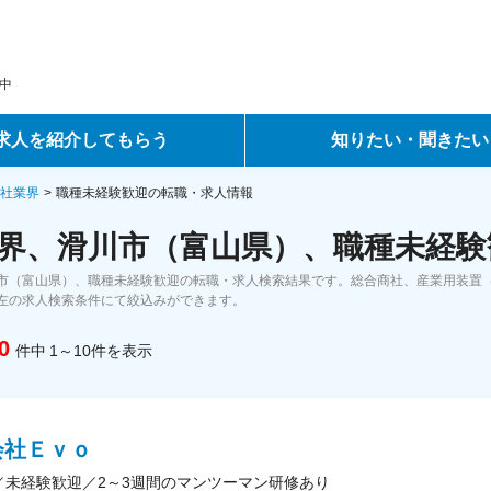
中
求人を紹介してもらう
知りたい・聞きたい
ントサービス
転職ノウハウ
社業界
職種未経験歓迎の転職・求人情報
界、滑川市（富山県）、職種未経験
サービス
データで見る転職
市（富山県）、職種未経験歓迎の転職・求人検索結果です。総合商社、産業用装置
ーエージェントサービス
コラム・インタビュー
左の求人検索条件にて絞込みができます。
0
件中
1～10
件
を表示
転職Q&A
会社Ｅｖｏ
／未経験歓迎／2～3週間のマンツーマン研修あり