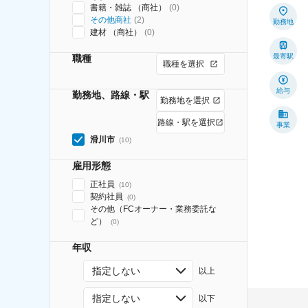
書籍・雑誌 （商社）
(
0
)
その他商社
(
2
)
勤務地
建材 （商社）
(
0
)
最寄駅
職種
職種を選択
給与
勤務地、路線・駅
勤務地を選択
路線・駅を選択
事業
滑川市
(
10
)
雇用形態
正社員
(
10
)
契約社員
(
0
)
その他（FCオーナー・業務委託な
ど）
(
0
)
年収
指定しない
以上
指定しない
以下