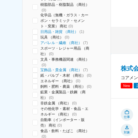
樹脂部品・樹脂製品 （商社）
(
0
)
化学品（無機・ガラス・カー
ボン・セラミック・セメン
ト・窯業） 商社
(
0
)
日用品・雑貨 （商社）
(
1
)
玩具 （商社）
(
0
)
アパレル・繊維 （商社）
(
7
)
スポーツ・レジャー用品 （商
社）
(
0
)
文具・事務機器関連 （商社）
(
0
)
株式
宝飾品・貴金属 （商社）
(
7
)
紙・パルプ・木材 （商社）
(
0
)
コアメン
エネルギー （商社）
(
0
)
New
飼料・肥料・農薬 （商社）
(
0
)
鉱業・金属製品・鉄鋼 （商
社）
(
0
)
非鉄金属 （商社）
(
0
)
その他化学・素材・食品・エ
ネルギー （商社）
(
0
)
仕事
自動車（インポーター・販
売） 商社
(
0
)
食品・飲料・たばこ （商社）
対象
(
0
)