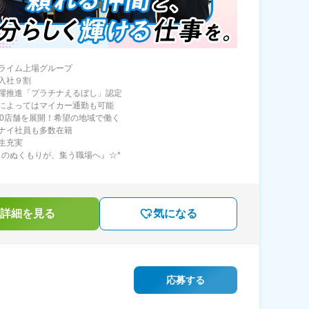
ライム上場グループ
入社９割
躍推進「プラチナえるぼし」認定
によってはマイカー通勤も可能
00店舗を展開！希望の地域で働く
ナイ社員も多数在籍
生充実
トのぬくもりが、集う職場へ』☆*
詳細を見る
気になる
応募する