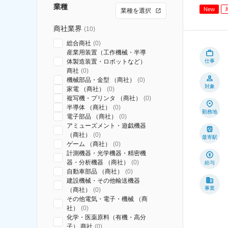
業種
New
業種を選択
商社業界
(
10
)
総合商社
(
0
)
産業用装置（工作機械・半導
体製造装置・ロボットなど）
仕事
商社
(
0
)
機械部品・金型 （商社）
(
0
)
対象
家電 （商社）
(
0
)
複写機・プリンタ （商社）
(
0
)
半導体 （商社）
(
0
)
勤務地
電子部品 （商社）
(
0
)
アミューズメント・遊戯機器
（商社）
(
0
)
最寄駅
ゲーム （商社）
(
0
)
計測機器・光学機器・精密機
器・分析機器 （商社）
(
0
)
給与
自動車部品 （商社）
(
0
)
建設機械・その他輸送機器
事業
（商社）
(
0
)
その他電気・電子・機械 （商
社）
(
0
)
化学・医薬原料（有機・高分
子） 商社
(
0
)