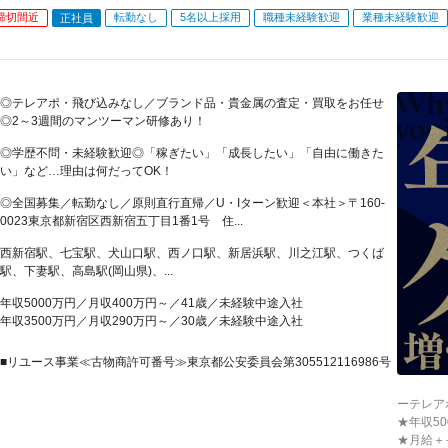
締切間近
転勤なし
5名以上採用
職種未経験歓迎
業種未経験歓迎
正社員
◎テレアポ・飛び込みなし／ブランド品・貴金属の査定・買取をお任せ
◎2～3週間のマンツーマン研修あり！
◎学歴不問・未経験歓迎◎「稼ぎたい」「成長したい」「自由に働きた
い」など…理由は何だってOK！
◎全国募集／転勤なし／原則直行直帰／U・Iターン歓迎＜本社＞〒160-
0023東京都新宿区西新宿五丁目1番1号 住...
西新宿駅、七宝駅、犬山口駅、西ノ口駅、新居浜駅、川之江駅、つくば
駅、下妻駅、高島駅(岡山県)、...
年収5000万円／月収400万円～／41歳／未経験中途入社
年収3500万円／月収290万円～／30歳／未経験中途入社
■リユース事業≪古物商許可番号≫東京都公安委員会第305512116986号
ーテレア
★年収5
★月給＋