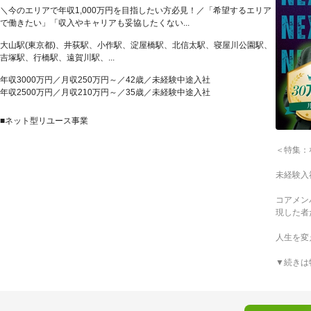
＼今のエリアで年収1,000万円を目指したい方必見！／「希望するエリア
で働きたい」「収入やキャリアも妥協したくない...
大山駅(東京都)、井荻駅、小作駅、淀屋橋駅、北信太駅、寝屋川公園駅、
吉塚駅、行橋駅、遠賀川駅、...
年収3000万円／月収250万円～／42歳／未経験中途入社
年収2500万円／月収210万円～／35歳／未経験中途入社
■ネット型リユース事業
＜特集：
未経験入
コアメン
現した者
人生を変
▼続きは