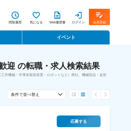
閲覧履歴
気になる
Web履歴書
ログイン
会員登録
イベント
転職イベント・転職セミナー
歓迎 の転職・求人検索結果
転職フェア
（工作機械・半導体製造装置・ロボットなど）商社、機械部品・金型
転職セミナー動画
条件で並べ替え
応募する