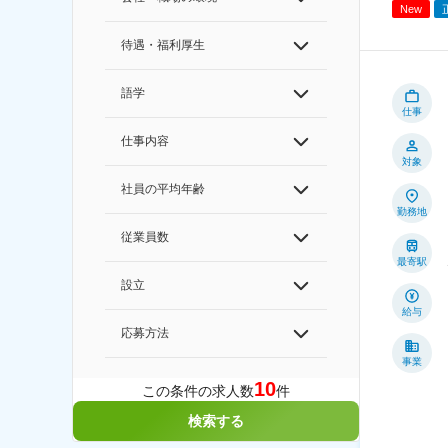
New
待遇・福利厚生
語学
仕事
仕事内容
対象
社員の平均年齢
勤務地
従業員数
最寄駅
設立
給与
応募方法
事業
10
この条件の求人数
件
検索する