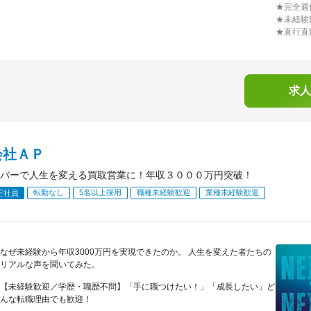
★完全週
★未経験
★直行直
求人
会社ＡＰ
バーで人生を変える買取営業に！年収３０００万円突破！
転勤なし
5名以上採用
職種未経験歓迎
業種未経験歓迎
正社員
なぜ未経験から年収3000万円を実現できたのか。 人生を変えた者たちの
リアルな声を聞いてみた。
【未経験歓迎／学歴・職歴不問】「手に職つけたい！」「成長したい」ど
んな転職理由でも歓迎！