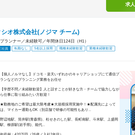
求人
シオ株式会社(ノジマ チーム)
プランナー／未経験可／年間休日124日（H1）
転勤なし
5名以上採用
職種未経験歓迎
業種未経験歓迎
正社員
【個人ノルマなし】ドコモ・楽天いずれかのキャリアショップにて通信プ
ランなどのプランニング業務をお任せ
【学歴不問／未経験歓迎】人と話すことが好きな方・チームで協力しなが
ら仕事に取り組みたい方歓迎！
★勤務地のご希望は最大限考慮★大規模採用実施中！★配属先によって
は、マイカー通勤もOK（別店舗で研修の可能性もあり...
野辺地駅、筒井駅(青森県)、杜せきのした駅、長町南駅、斗米駅、上盛岡
駅、柳原駅(岩手県)、能代...
年収例：420万円（26歳／入社2年目）