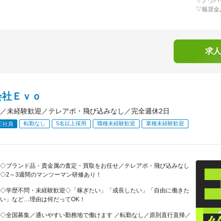
▽ノウハ
▽報奨金
求人
会社Ｅｖｏ
／未経験歓迎／テレアポ・飛び込みなし／完全週休2日
転勤なし
5名以上採用
職種未経験歓迎
業種未経験歓迎
正社員
◇ブランド品・貴金属の査定・買取をお任せ／テレアポ・飛び込みなし
◇2～3週間のマンツーマン研修あり！
◇学歴不問・未経験歓迎◇「稼ぎたい」「成長したい」「自由に働きた
い」など…理由は何だってOK！
◇全国募集／通いやすい勤務地で働けます ／転勤なし／原則直行直帰／