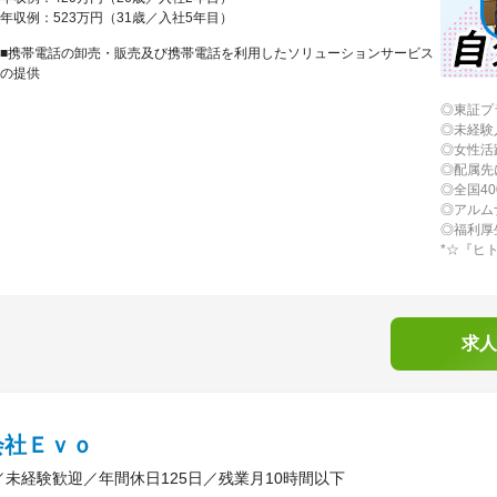
年収例：523万円（31歳／入社5年目）
■携帯電話の卸売・販売及び携帯電話を利用したソリューションサービス
の提供
◎東証プ
◎未経験
◎女性活
◎配属先
◎全国4
◎アルム
◎福利厚
*☆『ヒ
求人
会社Ｅｖｏ
／未経験歓迎／年間休日125日／残業月10時間以下