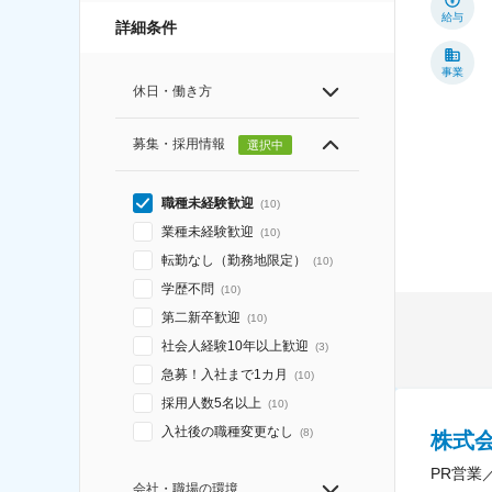
給与
詳細条件
事業
休日・働き方
募集・採用情報
選択中
職種未経験歓迎
(
10
)
業種未経験歓迎
(
10
)
転勤なし（勤務地限定）
(
10
)
学歴不問
(
10
)
第二新卒歓迎
(
10
)
社会人経験10年以上歓迎
(
3
)
急募！入社まで1カ月
(
10
)
採用人数5名以上
(
10
)
入社後の職種変更なし
(
8
)
株式
PR営業
会社・職場の環境