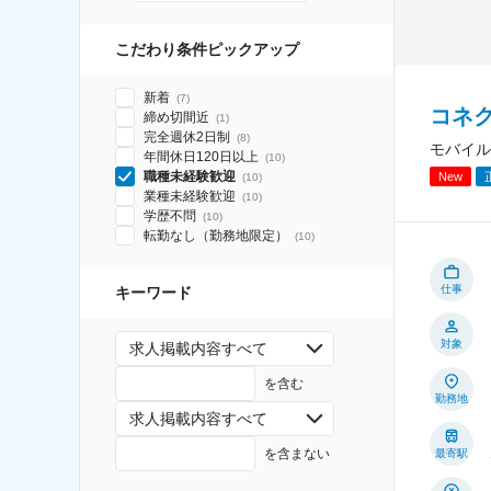
こだわり条件ピックアップ
新着
(
7
)
コネク
締め切間近
(
1
)
完全週休2日制
(
8
)
モバイル
年間休日120日以上
(
10
)
職種未経験歓迎
New
(
10
)
業種未経験歓迎
(
10
)
学歴不問
(
10
)
転勤なし（勤務地限定）
(
10
)
仕事
キーワード
対象
求人掲載内容すべて
を含む
勤務地
求人掲載内容すべて
を含まない
最寄駅