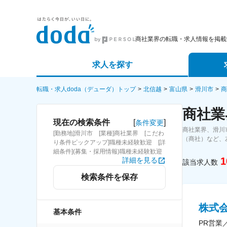
商社業界の転職・求人情報を掲載
求人を探す
詳細条件から探す
エージェ
転職・求人doda（デューダ）トップ
北信越
富山県
滑川市
商
商社業
新着求人から探す
スカウト
[
]
現在の検索条件
条件変更
商社業界、滑川
[勤務地]滑川市 [業種]商社業界 [こだわ
求人特集から探す
パートナ
（商社）など、
り条件ピックアップ]職種未経験歓迎 [詳
細条件](募集・採用情報)職種未経験歓迎
1
詳細を見る
該当求人数
検索条件を保存
株式
基本条件
PR営業