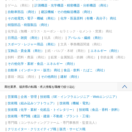
ゲーム （商社）
計測機器・光学機器・精密機器・分析機器 （商社）
自動車部品 （商社）
建設機械・その他輸送機器 （商社）
その他電気・電子・機械 （商社）
化学・医薬原料（有機・高分子） 商社
樹脂部品・樹脂製品 （商社）
化学品（無機・ガラス・カーボン・セラミック・セメント・窯業） 商社
日用品・雑貨 （商社）
玩具 （商社）
アパレル・繊維 （商社）
スポーツ・レジャー用品 （商社）
文具・事務機器関連 （商社）
宝飾品・貴金属 （商社）
紙・パルプ・木材 （商社）
エネルギー （商社）
飼料・肥料・農薬 （商社）
鉱業・金属製品・鉄鋼 （商社）
非鉄金属 （商社）
その他化学・素材・食品・エネルギー （商社）
自動車（インポーター・販売） 商社
食品・飲料・たばこ （商社）
書籍・雑誌 （商社）
その他商社
建材 （商社）
商社業界、福井県の転職・求人情報を職種で絞り込む
営業職
企画・管理
技術職（SE・インフラエンジニア・Webエンジニア）
技術職（組み込みソフトウェア）
技術職（機械・電気）
技術職（化学・素材・化粧品・トイレタリー）
技術職（食品・香料・飼料）
技術職・専門職（建設・建築・不動産・プラント・工場）
専門職（コンサルティングファーム・専門事務所・監査法人）
クリエイター・クリエイティブ職
販売・サービス職