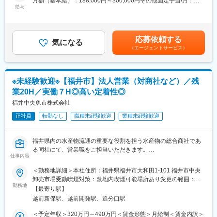
月額（基本給）：188,000円～300,000円その他固定手当/月：
CMMIやITILを活用したプロセス改善、品質マネジメントシステム
・国内外のアパレルや問屋、商社へのテキスタイル（繊維）の販
給与
20,000円～41,000円＜月給＞208,000円～341,000円＜昇給有無
の推進など、専門性の高い領域を経験できます。将来的には組織
売
＞有＜残業手当＞有＜給与補足＞※給与条件は経験・能力による■
内でリーダーシップを発揮しながら改善活動を推進する役割も目
・海外向けの営業活動としては、海外のアパレル・問屋へ出張販
賞与：年2回（前年実績 計2.56ヶ月）賃金はあくまでも目安の金
指せます。
売および展示会への参加など
額であり、選考を通じて上下する可能性があります。月給(月額)は
応募依頼する
※幅広い業務に携わっていただきます。
気になる
固定手当を含めた表記です。
■本ポジションはシステム開発・保守・運用プロジェクトの品質と
（エージェントサービス）
顧客満足向上を担う組織PMOの募集です。プロジェクト管理と品
■業務の特徴：
質向上の両面から組織へ貢献できる環境が用意されています。
・新規：既存の割合：0：10
※経験を積んでいただいたのちに、新規開拓もお任せしていきます
※未経験歓迎※【福井市】法人営業（対商社など）／残
・担当顧客数：５～２０社
変更の範囲：会社の定める業務
業20H／実働７H◎高い定着性◎
・担当エリア：東京、大阪、名古屋（年に多くて２回程、海外出
張の可能性があります。）
福井中央魚市株式会社
・訪問/出張頻度：週１～２回程度
正社員
転勤なし
職種未経験歓迎
業種未経験歓迎
・目標値について：個人目標面接シートおよび各課の年度計画
（営業計画）があります
※がんばりや成果は、昇給・賞与にしっかりと反映される仕組みに
福井県内の水産物流通の重要な役割を担う水産物の総合商社であ
なっております
る同社にて、営業職をご担当いただきます。
・移動手段：社用車、公共交通機関
仕事内容
異業界からの入社者も活躍中ですので、ご意欲ある方であれば業
・直行直帰：可
界が
＜勤務地詳細＞本社住所：福井県福井市大和田1-101 福井市中央
未経験の方もチャレンジ歓迎です。
卸売市場受動喫煙対策：敷地内喫煙可能場所あり変更の範囲：会
■配属先について：
勤務地
社の定める事業所
・営業担当は8名（20代～50代）、営業サポートは4名の体制です
【最寄り駅】
■仕事内容：
越前新保駅、越前開発駅、追分口駅
生鮮水産物・冷凍水産物・塩干加工品・その他食料品の販売を行
■入社後の流れやフォロー体制：
って
＜予定年収＞320万円～490万円＜賃金形態＞月給制＜賃金内訳＞
まずは開発部に配属となります。（知識やスキルに応じて研修期