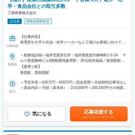
■教育体制
学・食品会社との取引多数
OJTや実務を通じて業務を学べる環境です。必要に応じて外部研
三興商事株式会社
修の受講も可能です。
正社員
職種未経験歓迎
■同社の評価制度
入社後は等級別人事評価制度による正しい評価や、資格取得支援
【仕事内容】
制度でバックアップいたします。
発電所や大手の石油・化学メーカーなど工場のお客様に向けて
・給与…等級別の人事制度に基づいて決定。
仕事内容
「設備機器」を提案する営業職です。
・賞与…業績評価制度に基づいて決定。上司の主観に左右される
当社が扱うのは発電所内で使用されるバルブ（流体の流れを調整
判断基準や実績・実力に応じて公正に評価されています。半期に
＜勤務地詳細＞福井営業所住所：福井県敦賀市舞崎町2-5-24 マ
する装置）、プラスチック製品などの原料を運ぶ「空気輸送シス
一度、ご自身で目標をかかげ、上司と面談して具体的な実行プラ
ルツ敦賀舞崎ビル6階勤務地最寄駅：JR北陸本線線／敦賀駅駅受
テム」といった日本のインフラやモノづくりを支えるために欠か
勤務地
ンを考え実施していただきます。
動喫煙対策：屋内全面禁煙
【最寄り駅】
せない設備です。
敦賀駅、西敦賀駅
「発電」や「製品づくり」が止まらないよう支える社会貢献性と
■事業内容について：
やりがいの大きな仕事です。
・当社は、1909年創業の老舗企業であり、福井県を拠点に電気設
＜予定年収＞500万円～600万円＜賃金形態＞月給制特記事項なし
備工事と電材販売を中心とした３つの事業を展開しています。
＜賃金内訳＞月額（基本給）：210,000円～260,000円その他固定
【具体的な業務内容】
給与
（1）家電事業：家庭用電化製品の販売を通じて、地域の暮らしを
手当/月：68,000円～82,000円＜月給＞278,000円～342,000円＜
定期的にお客様の工場を訪問し、「設備で困っていることはない
支える役割を担っています。
昇給有無＞有＜残業手当＞有＜給与補足＞・月給×12ヵ月＋賞与
か」「そろそろ交換や更新が必要な設備はないか」などをヒアリ
（2）産電事業：重電機器やメカトロ機器など、産業向けの電気機
（年2回）・昇給年1回、賞与年2回・賞与実績:6カ月賃金はあくま
ング。
器を取り扱い、企業の生産活動を支援しています。
でも目安の金額であり、選考を通じて上下する可能性がありま
応募依頼する
納入設備の更新提案や納入後のフォロー・定期メンテナンスの提
気になる
（3）電設事業：電気設備工事、通信設備工事、プラント設計・施
す。月給(月額)は固定手当を含めた表記です。
（エージェントサービス）
案・対応、お客様からこれまでに納入していない設備について新
工、消防・防災設備工事、空調設備工事など、幅広い分野で施工
たなお問合せをいただくこともあります。
実績を持ち、公共施設や商業施設などのインフラ整備に貢献して
います。
【営業スタイル】