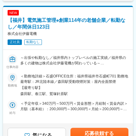
ています。
◎一日の流れ：
【福井営業所】所長1名 ･ 係長1名、メンバー2名(30代1名、20代1
NEW
午前中：メール処理、見積依頼の処理(メールや電話などで)※営業
名)、営業アシスタント1名常駐メンバーは所長以外の4名です。
【福井】電気施工管理※創業114年の老舗企業／転勤な
事務の担当に任せることもございます。
午後以降：商品情報の提供、調査
し／年間休日123日
1日数社程度お客様先を訪問し商品の提案・納品
株式会社伊藤電機
※商品の納品や配管修理なども行います。
正社員
転勤なし
■組織体制：
同社の営業部門は10名が所属しており、そのうち女性5名、パー
～出張や転勤なし／福井県内トップレベルの施工実績／福井県の
ト2名が在籍しています。未経験の方は、先輩社員が手厚くサポー
多くの建物は株式会社伊藤電機が関わっている～
トします。
仕事内容
■担当業務
■働き方：
＜勤務地詳細＞石盛OFFICE住所：福井県福井市石盛町701 勤務地
・電気工事施工管理として、福井県内の工場／病院／図書館／博
同社の営業スタイルは、基本的に既存顧客メインで、訪問営業が
最寄駅：JR北陸本線／森田駅受動喫煙対策：屋内全面禁煙
物館など幅広い建物の電気工事を行います。
勤務地
中心です。出張は年に数回程度、宿泊を伴うこともあります。直
【最寄り駅】
・その他の業務内容としては、営業部が受注した案件の工程管理
行直帰が可能でございます。残業は月平均10時間～20時間程度
森田駅、春江駅、鷲塚針原駅
／安全管理、また他社／ゼネコン等との打ち合わせもございま
で、ワークライフバランスに配慮されています。転勤の可能性は
す。
なく、地元で安定して働くことができます。
＜予定年収＞340万円～500万円＜賃金形態＞月給制＜賃金内訳＞
・福井県の多くの建物は当社が関与しておりますので、街を見渡
月額（基本給）：200,000円～300,000円＜月給＞200,000円～
せば様々なところに株式会社伊藤電機が溢れています。そんなや
給与
■キャリアパス：
300,000円＜昇給有無＞有＜残業手当＞有＜給与補足＞■その他固
りがいのある仕事を一緒にしませんか。
一般⇒リーダー⇒課長
定手当：資格手当■昇給：年1回（4月）／1月あたり1,000円～
・工期は3カ月程度ー2年以上かかる現場もあります。大規模な工
入社1年、2年で昇格も可能となり、実績に応じて正当に評価され
（前年度実績）■賞与：年2回（７月・12月）／計3.00ヶ月分（前
事における品質／原価／工程／安全／環境の管理を行っていただ
ます。
年度実績）■資格手当：～４８，０００円賃金はあくまでも目安の
応募依頼する
きます。
気になる