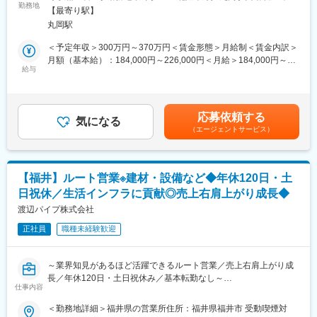
アパレルメーカーを支える副資材分野で国内トップクラスのシェ
勤務地
策：屋内全面禁煙変更の範囲：会社の定める事業所
■はたらき方：
【最寄り駅】
アを誇る当社は商品タグやラベル、パッケージなど、衣料品に欠
※就業時間は、4:00～19:00の間でシフト制です（朝４時の勤務に
丸岡駅
かせない副資材の受発注から生産・納品までを一貫してサポート
ついては月平均２回程度になります）
しています。今回募集するのは、商品タグ・ラベルのレイアウト
＜予定年収＞300万円～370万円＜賃金形態＞月給制＜賃金内訳＞
作成やデータ管理、社内システムの運用サポートなどを担当いた
月額（基本給）：184,000円～226,000円＜月給＞184,000円～
※実働7時間です
だく事務系ポジションです。アパレル業界や事務職の経験は問い
給与
226,000円＜昇給有無＞有＜残業手当＞有＜給与補足＞※給与につ
※月平均所定外労働時間は20H程度です
ません。未経験からスタートした社員も多数活躍しており、入社
いては、前職年収、ご経験を考慮し、相談の上決定します。※想定
※平均勤続年数は12.9年です
後は基礎から学べる教育体制を整えています。普段何気なく目に
残業手当20h・賞与等変動給含む■昇給：年1回（4月）■賞与：年2
する有名ブランドの商品づくりを支えるやりがいと、安定した働
回（5月、12月）業績連動賃金はあくまでも目安の金額であり、
■キャリアパス：
応募依頼する
き方を両立できる環境です。
気になる
選考を通じて上下する可能性があります。月給(月額)は固定手当を
輸入も関わってくる業務になるため、英語スキルを活かす・高め
（エージェントサービス）
含めた表記です。
る等で貿易スキル等も身に着けていただくことを期待していま
■業務内容：
す。
・専用ソフト（主にAdobe InDesign）を使用した商品タグ・ラベ
まずはメンバーとして活躍いただきますが、将来的に管理職を目
ルのレイアウト作成、データ登録
指していただけます。
【福井】ルート営業※建材・設備など◆年休120日・土
・社内Web発注システムに関する問い合わせ対応や運用サポート
日祝休／生活インフラに貢献◎売上右肩上がり成長◆
・お客様からのレイアウト変更や運用変更の要望に対する社内調
■会社の特徴：
整
渡辺パイプ株式会社
福井市中央卸売市場の水産物卸売業を展開する会社です。
・顧客情報の登録・管理、各種マニュアルや資料の作成
福井の近海で獲れた魚や全国の魚、世界中の魚を福井の皆様や全
正社員
職種未経験歓迎
・海外生産拠点との連絡・調整業務（主に日本語、一部英語あ
国の消費市場に販売しています。
り）
近年ではふくいサーモンの養殖にも取り組んでいます。
＜将来的にお任せする業務＞
～業界知見があるほど活躍できるルート営業／売上右肩上がり成
・新規顧客や新規ブランドの立ち上げに伴う運用サポート
変更の範囲：会社の定める業務
長／年休120日・土日祝休み／基本転勤なし～
※営業・生産・システム部門など、さまざまな部署と連携しながら
仕事内容
業務を進めていただきます。
■業務内容：
＜勤務地詳細＞福井県の営業所住所：福井県福井市 受動喫煙対
同社は、上下水道・住宅設備・建材など、暮らしに欠かせない分