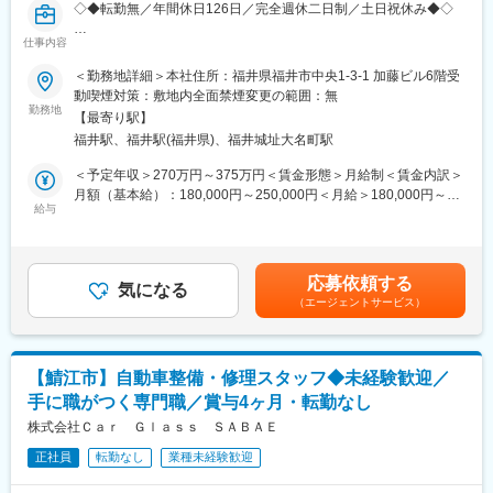
◇◆転勤無／年間休日126日／完全週休二日制／土日祝休み◆◇
・組立・製造フォロー：約20％
※営業担当と共に訪問し、仕様検討の段階から参画する案件が多数
仕事内容
工場から排出される廃溶剤や廃酸、廃アルカリ、廃プラスチック
を占めます。
類等のリサイクルを事業として展開する当社にて、以下の業務を
＜勤務地詳細＞本社住所：福井県福井市中央1-3-1 加藤ビル6階受
ご担当いただきます。
動喫煙対策：敷地内全面禁煙変更の範囲：無
■取り扱い機械や特注製品について
勤務地
主力案件は搬送設備を中心とした自動化設備です。当社が取り扱
【最寄り駅】
■業務概要：営業アシスタント
う機械や特注製品の詳細は、ホームページ（https://www.hokusin-
福井駅、福井駅(福井県)、福井城址大名町駅
当社の営業体制を強化すべく、新たな営業アシスタントを採用し
web.co.jp）をご参照ください。
ます。
＜予定年収＞270万円～375万円＜賃金形態＞月給制＜賃金内訳＞
月額（基本給）：180,000円～250,000円＜月給＞180,000円～
■組織構成
〈業務詳細〉
給与
250,000円＜昇給有無＞有＜残業手当＞有＜給与補足＞■賞与：有
技術部門には機械設計・製作経験を持つメンバーが在籍してお
・電話やメールへの応対
（年2回支給／通年で平均して月給3.0か月分の賞与を支給しまし
り、営業部門・製造部門と連携しながらプロジェクトを進めま
・受発注業務
た。（前年度実績）） ■上記年収に含む手当： 特にありません。
す。
・売上および納品の管理
賃金はあくまでも目安の金額であり、選考を通じて上下する可能
応募依頼する
・請求書や納品書、伝票の作成
気になる
性があります。月給(月額)は固定手当を含めた表記です。
■教育体制
（エージェントサービス）
・データ入力業務
OJTや先輩技術者によるフォロー体制が整っており、実務を通じ
・カタログや書類、商品サンプルの送付 等
て設計・製作のスキルを習得できます。未経験分野も丁寧に指導
します。
上記アシスタント業務に慣れてきたら、契約書や見積書等の作成
【鯖江市】自動車整備・修理スタッフ◆未経験歓迎／
等もお任せしていきたいと考えております。
■働き方
手に職がつく専門職／賞与4ヶ月・転勤なし
基本的には社内での業務が中心です。
※服装に指定はありませんが、オフィスカジュアルに近いものを想
株式会社Ｃａｒ Ｇｌａｓｓ ＳＡＢＡＥ
顧客との打合せや現場フォローのため訪問が発生する場合があり
定しております。ネイルや髪色は華美なものでなければ自由で
ますが、出張は県内および近距離が中心で、宿泊を伴う出張は近
正社員
転勤なし
業種未経験歓迎
す。
年ほとんどありません。