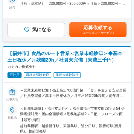
いただきます。既存営業がメイン（9割）です。
月額（基本給）：230,000円～350,000円＜月給＞230,000円～
間として1～2年を想定）その期間に開発部の業務を行いながら、
※新規営業の場合も、お客様からのご紹介などが主となります。
給与
350,000円＜昇給有無＞有＜残業手当＞有＜給与補足＞■賞与：年
製品や業界の知識を身に着けていただきます。
2回、3.9ヶ月分（昨年度実績）／7月・12月■昇給：年1回／4月■
※工場への試作の発注、現場研修・外部研修、サンプルカットな
■具体的には：
役職手当（役職による）■家族手当（配偶者および子）■通勤手当
ど、製品を覚えていただく期間になります
市場外での商社、外食、量販店等への提案営業・販売
（上限30,000円／月まで）■深夜手当賃金はあくまでも目安の金
その後、営業に配属になり、OJTにて営業の業務を身に着けてい
応募依頼する
（仕入先と販売先のコーディネートを行います。）
気になる
額であり、選考を通じて上下する可能性があります。月給(月額)は
ただきます。
（エージェントサービス）
※英語スキルをお持ちの方は、活かすことができる仕事・環境です
固定手当を含めた表記です。
■企業の特徴：
■配属部署人数：
県内トップクラスの売上高を誇る産元商社です。レーヨンの販売
現在、82名体制です。
からスタートし、地元福井の繊維産業の発展と共に様々な工程部
【福井市】食品のルート営業＜営業未経験◎＞◆基本
その内、営業の方は全体で50名いらっしゃり、今回の配属先につ
門の企業とのネットワークを構築しています。現在では繊維にか
土日祝休／月残業20h／社員寮完備（寮費三千円）
いては
かる生産・加工・流通・開発を指令する知識集約型企業として、
現在12名体制（20代から60代）です。
カナカン株式会社
当地のリーダー的存在となっています。県内トップクラスの売上
高を誇る所以は、長年の業歴で培った大手企業とのパイプや県内
正社員
職種未経験歓迎
業種未経験歓迎
■ご入社後のフォロー体制：
企業とのネットワークが県内随一であることであり、これを活か
先輩の指導のもと業務を行って頂きますので、ご安心ください。
した商品開発力は当社の強みであります。
～営業未経験歓迎！売上高1,700億円超！「食」を支える安定企業
■はたらき方：
変更の範囲：会社の定める業務
／社員寮完備／基本土日祝休み／月平均残業20h程度／前年度賞
※就業時間は、08:00 ～ 16:00（休憩60分） です
仕事内容
与5.3カ月分～
※実働7時間です
＜勤務地詳細1＞福井支店住所：福井県福井市重立町28字辻54 受
※月平均所定外労働時間は20H程度です
＼魅力ポイント／
動喫煙対策：屋内全面禁煙＜勤務地詳細2＞日配・フローズン商品
※平均勤続年数は12.9年です
◎売上高1,700億円超の安定基盤
勤務地
福井営業所住所：福井県福井市高柳2-1801 受動喫煙対策：屋内全
【最寄り駅】
◎社員寮完備（寮費3千円）！世帯手当・扶養手当など充実○
面禁煙変更の範囲：会社の定める事業所
■キャリアパス等：
越前島橋駅、越前新保駅、東藤島駅、追分口駅、観音町駅(福井
◎基本土日祝休み／月残業20h程度
輸入も関わってくる業務になるため、英語スキルを活かす・高め
県)、越前開発駅