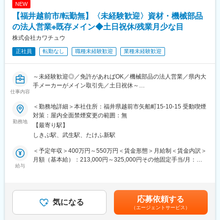
・当社は「グローカル（Global × Local）」という視点より、地域
NEW
既存顧客：約7割
社会の発展に貢献しながら、世界に通用する価値を創造する企業
【福井越前市/転勤無】〈未経験歓迎〉資材・機械部品
新規顧客：約3割
を目指しています。
新規営業も、既存のお取引先からのご紹介がほとんどです。
の法人営業※既存メイン◆土日祝休/残業月少な目
変更の範囲：無
株式会社カワチュウ
（1） 裁量権の大きさと、チャレンジできる社風
正社員
転勤なし
職種未経験歓迎
業種未経験歓迎
当社の営業は、一人ひとりの裁量が大きいことが特長です。
「こういう提案をしてみたい、この進め方でやってみたい」
といった意見を、年次や経験に関わらず尊重する風土がありま
～未経験歓迎◎／免許があればOK／機械部品の法人営業／県内大
す。
手メーカーがメイン取引先／土日祝休～
中小企業ならではの意思決定のスピード感があるため、
仕事内容
それが取引拡大や信頼関係の構築につながっています。
■業務概要：
自分で考え、工夫し、結果につなげられる環境だからこそ、
＜勤務地詳細＞本社住所：福井県越前市矢船町15-10-15 受動喫煙
同社では、県内外の大手工場に対して機械部品や副資材を納入す
一人ひとりが高いモチベーションを持って仕事に取り組めていま
対策：屋内全面禁煙変更の範囲：無
る法人営業に従事頂きます。既存100％の営業活動となります。
勤務地
す。
【最寄り駅】
しきぶ駅、武生駅、たけふ新駅
■業務詳細：
（2）地域密着型の営業体制
・客先工場の担当者との打ち合わせ
四国、福井、広島と拠点を拡大し、今後も九州・静岡・茨城など
＜予定年収＞400万円～550万円＜賃金形態＞月給制＜賃金内訳＞
・設計担当者との詳細擦り合わせ
への展開を計画しています。
月額（基本給）：213,000円～325,000円その他固定手当/月：
・部品の仕入れ
給与
今後も、九州・静岡・茨城エリアなどへの展開を計画中です。
10,000円～20,000円＜月給＞223,000円～345,000円＜昇給有無
・納品後のアフターフォロー
＞有＜残業手当＞有＜給与補足＞※経験・スキルに応じてご年収を
商材：機械に必要な装置、部品などを設計～販売（ネジ、部品、
（3） 機械＋工事までをトータルで提案できる強み
決定いたします。■昇給・昇格：年1回※4月■賞与：年2回※7月・
消耗品などワイヤーなど）
2026年度より工事事業本部を発足し、機械の提案から工事まで一
12月（昨年度実績：3.5ヶ月～4.5カ月分）賃金はあくまでも目安
応募依頼する
お客様先：工場を所有しているメーカーや商社
気になる
貫して対応できる体制を整えました。
の金額であり、選考を通じて上下する可能性があります。月給(月
（エージェントサービス）
担当エリア：福井県南部エリア
これにより、より幅広いお客様のご要望に応えられるようになっ
額)は固定手当を含めた表記です。
担当社数：規模によりますが10社程度