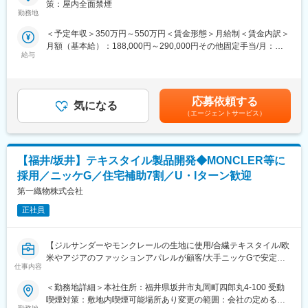
策：屋内全面禁煙
■入社後の流れ：
野を支える専門商社です。
勤務地
未経験の方でも安心してスタートできるよう、OJTを中心とした
同ポジションは、建設・設備業界で培った知識や現場感を活かせ
充実した研修体制をご用意しています。まずは簡単な入力業務等
＜予定年収＞350万円～550万円＜賃金形態＞月給制＜賃金内訳＞
る、建設・設備工事に必要な商材のルート営業です。
から業務を習得いただき段階的に業務範囲を広げていただきま
月額（基本給）：188,000円～290,000円その他固定手当/月：
既存顧客中心のため、数字に追われる営業ではなく、信頼関係を
す。Adobe InDesignについても入社後に学べる環境のため、使用
給与
3,000円～6,000円固定残業手当/月：29,100円～45,000円（固定
重視した働き方ができます。
経験がない方でも問題ありません。先輩社員が丁寧にフォローし
残業時間20時間0分/月）超過した時間外労働の残業手当は追加支
ながら成長をサポートします。
給＜月給＞220,100円～341,000円（一律手当を含む）＜昇給有無
＜業務の特徴＞
＞有＜残業手当＞有＜給与補足＞※経験・能力を考慮し決定しま
・既存顧客中心で、長期的な信頼関係を築く営業スタイル
応募依頼する
■組織体制：
気になる
す。■昇給：年1回（7月）■賞与：年2回（6月、12月）■モデル年
・業界内で高い知名度と信頼があり、営業しやすい環境
（エージェントサービス）
GM１名／メンバー８名（男性１名／女性７名）
収年収450万円／36歳営業職／月収32万円（入社5年目）年収620
・100万点超の豊富な商品から、柔軟な提案が可能
未経験から入社した社員も多く活躍しており、「わからないこと
万円／42歳営業職／月収36万円（入社7年目）年収850万円／43
・全国に営業拠点を持つスケールでありつつ、地域密着型の営業
を相談しやすい」「教え合う文化がある」環境です。
歳所長職／月収57万円（入社10年目）賃金はあくまでも目安の金
スタイル
額であり、選考を通じて上下する可能性があります。月給(月額)は
【福井/坂井】テキスタイル製品開発◆MONCLER等に
・現場経験や商材知見を、「提案力」という形で活かせます
■魅力：
固定手当を含めた表記です。
採用／ニッケG／住宅補助7割／U・Iターン歓迎
◎未経験から専門スキルを習得できる
■就業環境：
第一織物株式会社
◎有名ブランドのモノづくりを支えるやりがい
・年間休日120日（土日祝休み）、有給が取得しやすい
◎サポート体制が充実
・転勤は基本なし。地域に根差して腰を据えて働ける
正社員
◎働きやすい環境
・PCは20時に自動シャットダウンでメリハリある働き方が叶う
変更の範囲：会社の定める業務
【ジルサンダーやモンクレールの生地に使用/合繊テキスタイル/欧
■業務詳細：※経験・適性により、以下いずれか担当
米やアジアのファッションアパレルが顧客/大手ニッケGで安定性
工事内容や現場状況を理解した上で提案する営業スタイルです。
仕事内容
◎/住宅手当7割補助/U・Iターン歓迎/面接1回】
【水道資材部門】
＜勤務地詳細＞本社住所：福井県坂井市丸岡町四郎丸4-100 受動
■仕事内容：
公共性が高く、景気変動に強い分野
喫煙対策：敷地内喫煙可能場所あり変更の範囲：会社の定める事
海外ハイブランド向け製品を形にする開発チームの一員として加