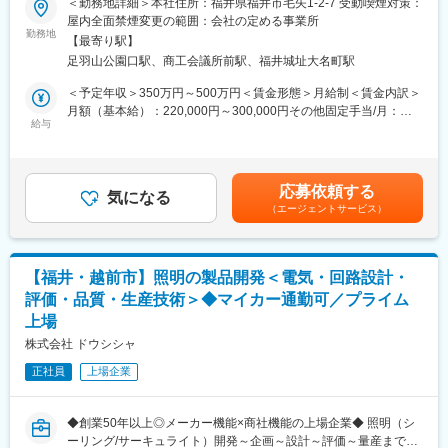
＜勤務地詳細＞本社住所：福井県福井市毛矢1-2-7 受動喫煙対策：
支える役割を担っています。
■具体的には：
屋内全面禁煙変更の範囲：会社の定める事業所
（2）産電事業：重電機器やメカトロ機器など、産業向けの電気機
・出張販売による海外営業活動、及び生産管理
勤務地
器を取り扱い、企業の生産活動を支援しています。
【最寄り駅】
・海外のアパレル・問屋へ出張販売および展示会への参加など
（3）電設事業：電気設備工事、通信設備工事、プラント設計・施
足羽山公園口駅、商工会議所前駅、福井城址大名町駅
※幅広い業務に携わっていただきます。
工、消防・防災設備工事、空調設備工事など、幅広い分野で施工
＜予定年収＞350万円～500万円＜賃金形態＞月給制＜賃金内訳＞
実績を持ち、公共施設や商業施設などのインフラ整備に貢献して
■業務の特徴：
月額（基本給）：220,000円～300,000円その他固定手当/月：
います。
・新規：既存の割合：0：10
給与
27,000円～41,000円＜月給＞247,000円～341,000円＜昇給有無
・当社は「グローカル（Global × Local）」という視点より、地域
※経験を積んでいただいたのちに、新規開拓もお任せしていきます
＞有＜残業手当＞有＜給与補足＞※給与条件は経験・能力による■
社会の発展に貢献しながら、世界に通用する価値を創造する企業
・担当顧客数：3～10社
賞与：年2回（前年実績 計2.56ヶ月）賃金はあくまでも目安の金
を目指しています。
・担当エリア：欧米・アジア・中東（海外出張：2～4回／年）
額であり、選考を通じて上下する可能性があります。月給(月額)は
応募依頼する
・目標値について：個人目標面接シートおよび各課の年度計画
気になる
固定手当を含めた表記です。
（エージェントサービス）
（営業計画）があります
※がんばりや成果は、昇給・賞与にしっかりと反映される仕組みに
なっております
・移動手段：社用車、公共交通機関
【福井・越前市】照明の製品開発＜電気・回路設計・
・直行直帰：可
評価・品質・生産技術＞◆マイカー通勤可／プライム
上場
■配属先について：
・営業担当は8名（20代～50代）、営業サポートは4名の体制です
株式会社 ドウシシャ
正社員
上場企業
■入社後の流れやフォロー体制：
・まずは開発部に配属となります。（知識やスキルに応じて研修
期間として1～2年を想定）その期間に開発部の業務を行いなが
◆創業50年以上◎メーカー機能×商社機能の上場企業◆ 照明（シ
ら、製品や業界の知識を身に着けていただきます。
ーリング/サーキュライト）開発～企画～設計～評価～量産まで一
※工場への試作の発注、現場研修・外部研修、サンプルカットな