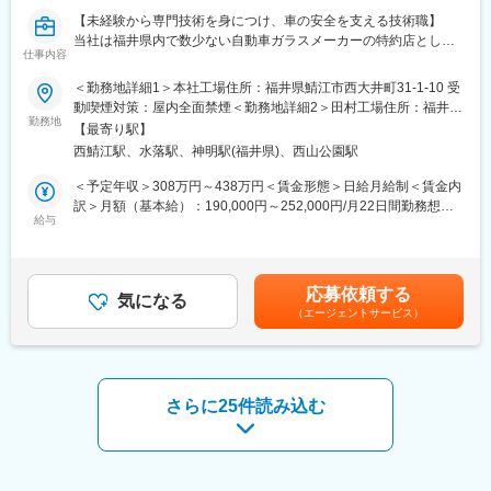
■組織構成：
■就業環境
【未経験から専門技術を身につけ、車の安全を支える技術職】
営業アシスタントの担当者は現在1名在籍しております。
年間休日125日、駐車場完備。固定残業代制度もあり、働きやす
当社は福井県内で数少ない自動車ガラスメーカーの特約店とし
仕事内容
い環境づくりを推進しています。
て、カーディーラーや整備工場から依頼を受け、自動車ガラスの
■働き方：
交換・修理を行っています。今回募集するポジションでは、自動
＜勤務地詳細1＞本社工場住所：福井県鯖江市西大井町31-1-10 受
・時間外労働：ほとんど発生しません。
■想定されるキャリアパス
車の安全に欠かせないガラス交換や修理、フィルム施工などの専
動喫煙対策：屋内全面禁煙＜勤務地詳細2＞田村工場住所：福井県
・年間休日：126日
設計・製作の経験を積んだ後、プロジェクトリーダーや管理職へ
門技術を身につけていただきます。
勤務地
鯖江市田村町4-5-1） 受動喫煙対策：屋内全面禁煙変更の範囲：会
・週休：完全土日祝休み
【最寄り駅】
のステップアップも可能です。
入社時に経験や資格は必要ありません。先輩社員とのOJTを通じ
社の定める事業所
西鯖江駅、水落駅、神明駅(福井県)、西山公園駅
て、一から技術を習得できる環境を整えています。自動車ガラス
変更の範囲：会社の定める業務
変更の範囲：無
の交換は、単なる作業ではなくお客様の安全を守る重要な仕事で
＜予定年収＞308万円～438万円＜賃金形態＞日給月給制＜賃金内
す。手に職をつけながら、長く活躍できる技術者を目指せます。
訳＞月額（基本給）：190,000円～252,000円/月22日間勤務想定
給与
＜想定月額＞190,000円～252,000円＜昇給有無＞有＜残業手当＞
■仕事内容
有＜給与補足＞賞与実績:年2回、前年度実績4ヶ月分賃金はあくま
まずは以下の業務からスタートします。
でも目安の金額であり、選考を通じて上下する可能性がありま
・工具や部品の準備
す。月給(月額)は固定手当を含めた表記です。
応募依頼する
・先輩社員の作業補助
気になる
（エージェントサービス）
・洗車、車内清掃
・ガラス交換補助
・出張作業の補助
・お客様対応
仕事に慣れてきた後は、
さらに25件読み込む
・フロントガラス交換
・飛び石などによるキズ修理
・カーフィルム施工
・エーミング作業（先進安全装置の調整）