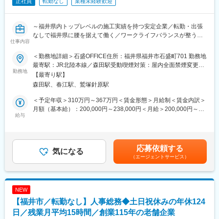
正社員
転勤なし
業種未経験歓迎
～福井県内トップレベルの施工実績を持つ安定企業／転勤・出張
なしで福井県に腰を据えて働く／ワークライフバランスが整う／
仕事内容
福利厚生、資格支援制度充実～
＜勤務地詳細＞石盛OFFICE住所：福井県福井市石盛町701 勤務地
■業務概要
最寄駅：JR北陸本線／森田駅受動喫煙対策：屋内全面禁煙変更の
当社の労務担当として、下記業務をお任せいたします。
勤務地
範囲：会社の定める事業所
【最寄り駅】
＜具体的には＞
森田駅、春江駅、鷲塚針原駅
◎給与計算
◎勤怠管理
＜予定年収＞310万円～367万円＜賃金形態＞月給制＜賃金内訳＞
◎社会保険等手続き
月額（基本給）：200,000円～238,000円＜月給＞200,000円～
一部、総務業務もお任せいたします。
給与
238,000円＜昇給有無＞有＜残業手当＞有＜給与補足＞・昇給（1
制服は貸与いたします。
月）：前年実績2,000円～・賞与（年2回）：前年実績3か月分賃
金はあくまでも目安の金額であり、選考を通じて上下する可能性
■組織構成
があります。月給(月額)は固定手当を含めた表記です。
応募依頼する
総務課には現在4名在籍しております。
気になる
（エージェントサービス）
■教育体制
OJTや実務を通じて業務を学べる環境です。必要に応じて外部研
修の受講も可能です。
NEW
【福井市／転勤なし】人事総務◆土日祝休みの年休124
■同社の評価制度
入社後は等級別人事評価制度による正しい評価や、資格取得支援
日／残業月平均15時間／創業115年の老舗企業