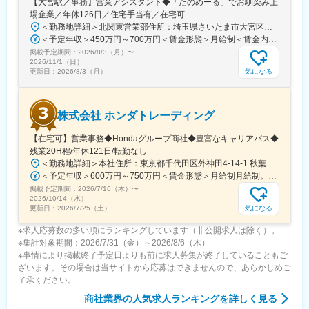
【大宮駅／事務】営業アシスタント◆「たのめーる」でお馴染み上
のカーライフを支える専門企業として成長を続けています。
場企業／年休126日／住宅手当有／在宅可
＜勤務地詳細＞北関東営業部住所：埼玉県さいたま市大宮区桜木町1-195-1 大宮ソラミチKOZ 12階受動喫煙対策：屋内全面禁煙変更の範囲：会社の定める事業所（リモートワーク含む）
変更の範囲：会社の定める業務
＜予定年収＞450万円～700万円＜賃金形態＞月給制＜賃金内訳＞月額（基本給）：274,000円～400,000円＜月給＞274,000円～400,000円＜昇給有無＞有＜残業手当＞有＜給与補足＞※経験・スキルを考慮のうえ、当社規定にて決定■昇給：年1回■賞与：年2回（7月・12月）賃金はあくまでも目安の金額であり、選考を通じて上下する可能性があります。月給(月額)は固定手当を含めた表記です。
掲載予定期間：
2026/8/3（月）
〜
2026/11/1（日）
気になる
更新日：
2026/8/3（月）
株式会社 ホンダトレーディング
【在宅可】営業事務◆Hondaグループ商社◆豊富なキャリアパス◆
残業20H程/年休121日/転勤なし
＜勤務地詳細＞本社住所：東京都千代田区外神田4-14-1 秋葉原UDX南ウイング18F勤務地最寄駅：JR山手線・総武線／秋葉原駅受動喫煙対策：屋内全面禁煙変更の範囲：会社の定める事業所（リモートワーク含む）
＜予定年収＞600万円～750万円＜賃金形態＞月給制月給制。賞与昨年支給実績6.7ヶ月分。＜賃金内訳＞月額（基本給）：300,000円～410,000円＜月給＞300,000円～410,000円＜昇給有無＞有＜残業手当＞有＜給与補足＞賞与は直近3年間の平均で6.5か月分支給として計算。全社平均である20時間分の時間外手当含む。時間外手当は1分単位で支給。賃金はあくまでも目安の金額であり、選考を通じて上下する可能性があります。月給(月額)は固定手当を含めた表記です。
掲載予定期間：
2026/7/16（木）
〜
2026/10/14（水）
気になる
更新日：
2026/7/25（土）
※求人応募数の多い順にランキングしています（非公開求人は除く）。
※集計対象期間：2026/7/31（金）～2026/8/6（木）
※事情により掲載終了予定日よりも前に求人募集が終了していることもご
ざいます。その場合は当サイトから応募はできませんので、あらかじめご
了承ください。
商社業界
の人気求人ランキングを詳しく見る