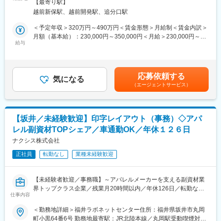
社の定める事業所
・実働7時間です
【最寄り駅】
界未経験の方もチャレンジ歓迎です。
・月平均所定外労働時間は20H程度です
越前新保駅、越前開発駅、追分口駅
・平均勤続年数は12.9年です
■仕事内容：
＜予定年収＞320万円～490万円＜賃金形態＞月給制＜賃金内訳＞
・量販店・スーパーからの受発注対応（PC入力・電話対応がメイ
月額（基本給）：230,000円～350,000円＜月給＞230,000円～
■キャリアパス等：
ン）
給与
350,000円＜昇給有無＞有＜残業手当＞有＜給与補足＞■賞与：年
輸入も関わってくる業務になるため、英語スキルを活かす・高め
・商品ピッキング、積み込み、配送業務
2回、3.9ヶ月分（昨年度実績）／7月・12月■昇給：年1回／4月■
る等で貿易スキル等も身に着けていただくことを期待していま
役職手当（役職による）■家族手当（配偶者および子）■通勤手当
す。
■具体的には：
（上限30,000円／月まで）■深夜手当賃金はあくまでも目安の金
まずはメンバーとして活躍いただきますが、将来的に管理職を目
応募依頼する
各量販店が運用しているWEB-EDIと呼ばれるシステムを使用して
気になる
額であり、選考を通じて上下する可能性があります。月給(月額)は
指していただけます。
（エージェントサービス）
の商品の受発注を行っていただきます。
固定手当を含めた表記です。
基本的にはPCでの入力作業、電話対応が業務の中心になります
■会社の特徴：
が、商品のピッキング（各店舗ごとへの商品振分け作業）商品の
福井市中央卸売市場の水産物卸売業を展開する会社です。
積み込み、配送業務もございます。内勤８割、外勤２割程度とな
福井の近海で獲れた魚や全国の魚、世界中の魚を福井の皆様や
【坂井／未経験歓迎】印字レイアウト（事務）◇アパ
ります。
全国の消費市場に販売しています。
レル副資材TOPシェア／車通勤OK／年休１２６日
配送業務に関しては長距離の配送ではなく、当社から半径5km以
近年ではふくいサーモンの養殖にも取り組んでいます。
内近辺への配送がほとんどです。
ナクシス株式会社
正社員
転勤なし
業種未経験歓迎
■配属部署人数：
現在、82名体制です。
その内、営業の方は全体で50名在籍しており、今回の配属先につ
【未経験者歓迎／事務職】～アパレルメーカーを支える副資材業
いては現在11名体制（20代から60代）です。
界トップクラス企業／残業月20時間以内／年休126日／転勤なし
仕事内容
～
■ご入社後のフォロー体制：
＜勤務地詳細＞福井ラボネットセンター住所：福井県坂井市丸岡
先輩の指導のもと業務を行って頂きますので、ご安心ください。
■募集概要：
町小黒64番6号 勤務地最寄駅：JR北陸本線／丸岡駅受動喫煙対