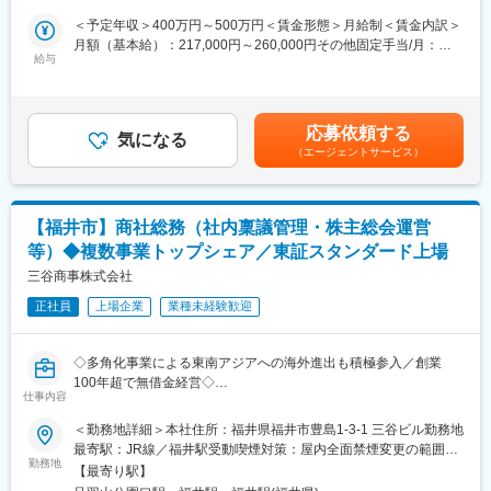
る等で貿易スキル等も身に着けていただくことを期待していま
■業務内容：
＜予定年収＞400万円～500万円＜賃金形態＞月給制＜賃金内訳＞
す。
食料品・酒類卸売業などを行う当社にて、営業職をお任せいたし
月額（基本給）：217,000円～260,000円その他固定手当/月：
まずはメンバーとして活躍いただきますが、将来的に管理職を目
ます。商品の配送や販売に加えて、お得意先様やメーカー様とコ
給与
18,000円＜月給＞235,000円～278,000円＜昇給有無＞有＜残業手
指していただけます。
ミュニケーションを取り、それぞれの店舗に応じた商品構成や販
当＞有＜給与補足＞■賞与：年2回賃金はあくまでも目安の金額で
売企画などの提案を行っていただきます。
あり、選考を通じて上下する可能性があります。月給(月額)は固定
■会社の特徴：
手当を含めた表記です。
福井市中央卸売市場の水産物卸売業を展開する会社です。
応募依頼する
≪具体的には≫
気になる
福井の近海で獲れた魚や全国の魚、世界中の魚を福井の皆様や
（エージェントサービス）
・お得意先様やメーカー様への定期訪問および商談
全国の消費市場に販売しています。
・展示会の運営
近年ではふくいサーモンの養殖にも取り組んでいます。
※取扱品目によっては配送業務も行っていただきます
▼顧客▼
変更の範囲：会社の定める業務
【福井市】商社総務（社内稟議管理・株主総会運営
コンビニ、スーパー、酒屋、飲食店など、部門によって様々
等）◆複数事業トップシェア／東証スタンダード上場
※ご希望と適性を見て、配属部門を決定いたします
▼繁忙期▼
三谷商事株式会社
・クリスマスから年末年始
正社員
上場企業
業種未経験歓迎
・夏場：ビール、飲料
・季節ごとのイベント：GW、シルバーウィークなど
上記のようなイベントの前後が繁忙期となります
◇多角化事業による東南アジアへの海外進出も積極参入／創業
※一番の繁忙期は12月後半
100年超で無借金経営◇
仕事内容
■入社後：
■業務内容：
＜勤務地詳細＞本社住所：福井県福井市豊島1-3-1 三谷ビル勤務地
＜目安＞
コンクリート等の建材事業をはじめ、複数事業でトップシェアを
最寄駅：JR線／福井駅受動喫煙対策：屋内全面禁煙変更の範囲：
3年後を目途に独り立ちしていただく想定で、丁寧に教育いたしま
誇る専門商社です。
勤務地
当社および出向（転籍）先の拠点全般
す。
【最寄り駅】
当社の総務業務をお任せいたします。