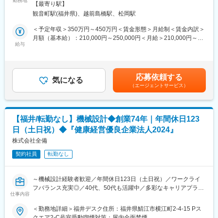
・顧客：水道工事会社向け
勤務地
業所
【最寄り駅】
わってくれる方を募集しています。
・商材：パイプ・バルブ・ポンプ等
観音町駅(福井県)、越前島橋駅、松岡駅
営業から寄せられる顧客ニーズや市場動向をもとに、新しい生地
の開発から試作、量産化まで一貫して携わるポジションです。
【住宅設備部門】
＜予定年収＞350万円～450万円＜賃金形態＞月給制＜賃金内訳＞
「住まいづくり」に深く関われる提案
月額（基本給）：210,000円～250,000円＜月給＞210,000円～
（1）生地コンセプトの検討策定
・顧客：工務店・リフォーム会社向け
給与
250,000円＜昇給有無＞有＜残業手当＞有＜給与補足＞■賞与：年
・営業からくる顧客要望や、業界動向、店頭リサーチなどを行い
・商材：キッチン・ユニットバス・住宅設備
2 回 (支給実績３ヶ月)■昇給：年１回賃金はあくまでも目安の金額
生地コンセプトを検討します。
であり、選考を通じて上下する可能性があります。月給(月額)は固
…素材選定、素材開発 、仕様開発、開発情報収集など
【電気資材部門】
定手当を含めた表記です。
応募依頼する
（2）織物の製織作業
戸建てから集合住宅まで幅広く対応
気になる
（エージェントサービス）
生地コンセプトが固まった後、工場内の織機で実際に製織しま
・顧客：電気工事会社向け
す。
・商材：照明・電線・空調設備など
出来上がった生地の表面などを検討していきながら、商品化に向
けての試行錯誤を行います。
【設備・土木部門】
【福井/転勤なし】機械設計◆創業74年｜年間休日123
（3）加工場への依頼
大型施設・社会インフラ案件にも携われる
日（土日祝）◆『健康経営優良企業法人2024』
実際の商品の染色や量産は、加工場へ依頼します。
・顧客：サブコン・土木工事会社向け
※（1）~（3）を半年間ほどかけて開発を進めます。
株式会社全備
・商材：空調・給排水・インフラ資材
※常時3件程度のプロジェクトが同時進行しています。
契約社員
転勤なし
※部署として営業同行なども発生しますが、基本的には部署内のベ
■当社の特徴：
テラン社員が対応するため、原則対応することはありません。
・セディアグループの中核企業として、多彩な商品の卸・流通事
業を展開。生活インフラを支える「水と住まいの専門商社」
～機械設計経験者歓迎／年間休日123日（土日祝）／ワークライ
■入社後について
・直近10年で売上1,000億円以上成長！15期連続増収・6期連続増
フバランス充実◎／40代、50代も活躍中／多彩なキャリアプラン
まずは織機での試し織りを行っていただき、製品開発の流れを習
益の安定基盤を持つ
仕事内容
あり～
得いただきます。
・3,500社以上のメーカーと取引し、業界トップクラスの商品ライ
＜勤務地詳細＞福井デスク住所：福井県鯖江市横江町2-4-15 Pス
開発チーム（2名）の一員として、少しずつプロジェクトに参加し
ンナップ
【業務内容】
クエア2-C号室受動喫煙対策：屋内全面禁煙