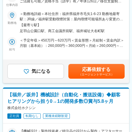
ご活躍も可能／資格手当（語学）有／年休126日／移住支援制度
仕事内容
あり／福利厚生◎～
■魅力ポイント：
＜勤務地詳細＞本社住所：福井県福井市毛矢1-6-23 勤務地最寄
＜独自のビジネスモデルで年商1,000億円の東証プライム上場企業
電子デバイス、電子材料、染料等の繊維加工剤や化学品を始め、
駅：JR線／福井駅受動喫煙対策：屋内喫煙可能場所あり変更の範
＞
幅広い化学品を扱う化学品専門商社である当社において、家電や
勤務地
囲：会社の定める事業所
当社は電化製品、服飾製品など日用品領域に関して、「卸売型」
【最寄り駅】
自動車などに使用される電子部品の原材料・副資材をお客様に最
＋「開発型」の独自のビジネスモデルで事業を展開しておりま
足羽山公園口駅、商工会議所前駅、福井城址大名町駅
適なソリューションとして提案いただきます。
す。輸入製品の卸売だけでなく、既存製品で応えきれないニーズ
＜予定年収＞450万円～620万円＜賃金形態＞月給制＜賃金内訳＞
には、OEMメーカーと連携して製品開発を行い、提供するモデル
■仕事内容：
月額（基本給）：260,000円～360,000円＜月給＞260,000円～
を確立しました。今でこそ多くの商社がメーカー機能を備えるべ
・顧客へのニーズヒアリング、提案、交渉
給与
360,000円＜昇給有無＞有＜残業手当＞有＜給与補足＞※経験・能
く体制整備をしつつありますが、当社はその先駆け的存在であ
既存顧客と新規顧客の割合はおおよそ半々です。
力に応じ、当社規程により決定■昇給：年1回（6月）■賞与：年2
り、卸売型、開発型それぞれの売上構成は約50％ずつになりま
※新規顧客の獲得経路は、既存顧客からの紹介や、親和性の高い企
回（6月、12月）賃金はあくまでも目安の金額であり、選考を通
す。
業様へのアプローチになります。
じて上下する可能性があります。月給(月額)は固定手当を含めた表
小回りが利き、他社ではできない機能性・付加価値にこだわった
応募依頼する
・原材料メーカーの調査および開拓
気になる
記です。
製品開発ができます。
（エージェントサービス）
・商品の販売／納品 など
＜担当事業部の商材について＞
■当社の経営理念と社名の由来について：
URL：https://www.emori.co.jp/business/electronics
『つぶれないロマンのある会社づくり』
自動車や家電に用いられる電子材料や電子デバイスなどを扱って
当社の創業メンバーは、以前勤務していた会社が倒産し、それに
【福井／坂井】機械設計（自動化・搬送設備）◆顧客
おります。
より多くの従業員やその家族、債権者が路頭に迷うという不幸を
ヒアリングから担う0→1の開発多数◎賞与5.8ヶ月
＜出張について＞
経験いたしました。
多い時で月2,3回ほど宿泊を伴う出張がございます。
株式会社ホクシン
この時、当社会長 野村正治が当時の部下（同志）を集め、『絶対
につぶれない会社、働き甲斐やロマンのある会社を作ろう』と呼
正社員
転勤なし
業種未経験歓迎
■組織構成：
びかけ、同じ志のもとに集まったメンバーで、日用雑貨品の卸売
・エレクトロニクス事業部全体で40名ほどが在籍しており、配属
業を行う『同志社』を創業いたしました。
される課では課長含め8名が活躍しています。
【機械設計・製作技術者／特注品の設計から製作・アフターサー