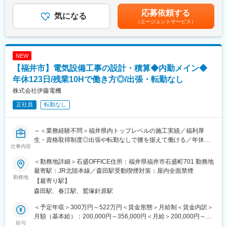
件の見積作成と原価計算、図面作成、必要に応じた現場確認など
年2回（７月・12月）／計2.2ヶ月分（前年度実績）■資格手当：
応募依頼する
を行います。
気になる
■教育/資格補助制度
～４８，０００円賃金はあくまでも目安の金額であり、選考を通
（エージェントサービス）
・講習会・勉強会の費用は会社が負担しています。また勉強でき
じて上下する可能性があります。月給(月額)は固定手当を含めた表
■業務詳細：
る時間を作れるように先輩たちも支援します。
記です。
・電気設備工事の図面作図の作業
・図面をもとに、積算データの入力
■評価制度
NEW
・各種計算書の作成
入社後は等級別人事評価制度による正しい評価や、資格取得支援
【福井市】電気設備工事の設計・積算◆内勤メイン◆
・必要に応じて、現場確認作業
制度でバックアップいたします。
年休123日/残業10Hで働き方◎/出張・転勤なし
・給与…等級別の人事制度に基づいて決定。
■設計する建物：
・賞与…業績評価制度に基づいて決定。上司の主観に左右される
株式会社伊藤電機
病院、銀行、工場、官公庁の施設など様々で、案件の規模も幅広
判断基準や査定内容が曖昧な評価を排除し、実績・実力に応じて
正社員
転勤なし
いです。
公正に評価されています。半期に一度、ご自身で目標をかかげ、
（1）電設事業部：官公庁・民間の新築案件
上司と面談して具体的な実行プランを考え実施していただきま
（2）産電事業部：工場の改修工事
す。
～＜業務経験不問＞福井県内トップレベルの施工実績／福利厚
★事務所内での内勤メインの作業になります。各事業部から案件
生・資格取得制度◎出張や転勤なしで腰を据えて働ける／年休
が上がってくるので、各案件の図面を作成していただきます。
仕事内容
123日・残業月10Ｈ～
■当ポジションのミッション：
＜勤務地詳細＞石盛OFFICE住所：福井県福井市石盛町701 勤務地
＼当社のポイント／
・営業・施工管理と連携し、設計・積算を基に工事を進めるた
最寄駅：JR北陸本線／森田駅受動喫煙対策：屋内全面禁煙
「私たちがめざすのは、電気で元気な街づくり」
勤務地
め、正確な作業が求められる重要なポジションになります。
【最寄り駅】
・当社は、110年以上の歴史を持ち、電気機器の販売から設備工
（1）外部折衝（2）メンバーのマネジメント等、センター長が担
森田駅、春江駅、鷲塚針原駅
事までを一貫して手がける総合電機企業です。地域密着型の事業
っている業務を分担して担当頂きます。
展開と社員の成長を支える制度が整っており、安定した環境で専
＜予定年収＞300万円～522万円＜賃金形態＞月給制＜賃金内訳＞
門性を高めながら働ける魅力があります。
■配属組織：エンジニアリングセンター配属：3名
月額（基本給）：200,000円～356,000円＜月給＞200,000円～
給与
（センター長40代/40代女性1名/30代女性）
356,000円＜昇給有無＞有＜残業手当＞有＜給与補足＞■その他手