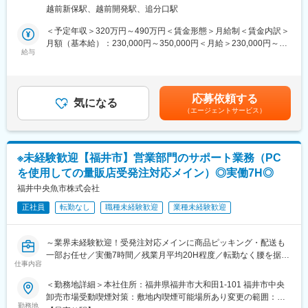
変更の範囲：会社の定める業務
界が未経験の方もチャレンジ歓迎です。
◎創業100年超の安定感と新しい挑戦に挑み続ける社風
越前新保駅、越前開発駅、追分口駅
ゴンドラ事業やシニアライフ事業、近年であれば、風力発電事業
■仕事内容：
＜予定年収＞320万円～490万円＜賃金形態＞月給制＜賃金内訳＞
など、時代のニーズにあわせた全く新しい事業を展開していま
市場外の商社、大手外食チェーン店、大手スーパー等の量販店へ
月額（基本給）：230,000円～350,000円＜月給＞230,000円～
す。国内だけにとどまらず、シンガポールでプラスチック加工販
の提案営業・販売をお任せいたします。
給与
350,000円＜昇給有無＞有＜残業手当＞有＜給与補足＞■賞与：年
売の会社やガスケットの加工販売の会社、ベトナムではスパイス
新規商品の仕入れからパッケージのデザイン選定などの販売促進
2回、3.9ヶ月分（昨年度実績）／7月・12月■昇給：年1回／4月■
の加工販売の会社など、海外でも新しい事業を広げています。
までを担当する非常にやりがいのある仕事です。
役職手当（役職による）■家族手当（配偶者および子）■通勤手当
◎無借金経営＋豊富な手元資金
（上限30,000円／月まで）■深夜手当賃金はあくまでも目安の金
設立以来赤字経営をしたことなく、現在も実質無借金の経営体制
応募依頼する
顧客先：マルハニチロ、ニッスイ、極洋、ニチレイなど
気になる
額であり、選考を通じて上下する可能性があります。月給(月額)は
です。
（エージェントサービス）
扱う商材：ズワイガニ・タラバガニ等冷凍カニ全般、サバ製品や
固定手当を含めた表記です。
500億を超える豊富な手元資金があり、今後は手元資金をM&Aな
ギフトサービスなど
ど投資にまわしていきたいと考えています。
※カニ製品については、中央卸売市場の荷受では年間1000トンと
トップシェアを誇ります。
変更の範囲：当社および出向（転籍）先の業務全般
※未経験歓迎【福井市】営業部門のサポート業務（PC
を使用しての量販店受発注対応メイン）◎実働7H◎
■配属部署人数：
現在、82名体制です。
福井中央魚市株式会社
その内、営業の方は全体で50名いらっしゃり、今回の配属先につ
正社員
転勤なし
職種未経験歓迎
業種未経験歓迎
いては
現在12名体制（20代から60代）です。
～業界未経験歓迎！受発注対応メインに商品ピッキング・配送も
■ご入社後のフォロー体制：
一部お任せ／実働7時間／残業月平均20H程度／転勤なく腰を据え
先輩の指導のもと業務を行って頂きますので、ご安心ください。
仕事内容
て働ける◎～
福井県内の水産物流通の重要な役割を担う水産物の総合商社であ
＜勤務地詳細＞本社住所：福井県福井市大和田1-101 福井市中央
■はたらき方：
る当社にて、営業部門のサポート業務をご担当いただきます。
卸売市場受動喫煙対策：敷地内喫煙可能場所あり変更の範囲：会
・就業時間は、08:00 ～ 16:00（休憩60分） です
異業界からの入社者も活躍中ですので、ご意欲ある方であれば業
勤務地