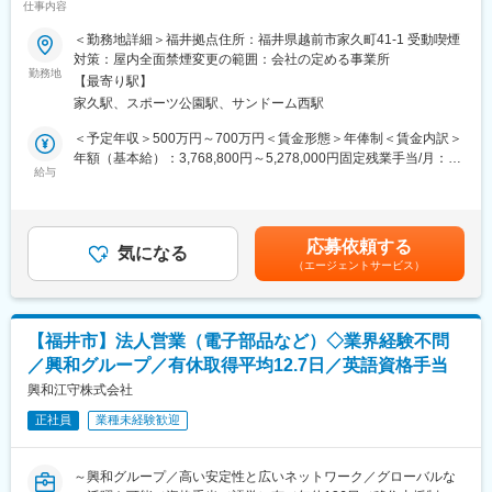
仕事内容
貫してお任せ！
ど、製品を覚えていただく期間になります
～品質・生産技術と連携し量産まで推進／海外メーカーと調整あ
その後、営業に配属になり、OJTにて営業の業務を身に着けてい
＜勤務地詳細＞福井拠点住所：福井県越前市家久町41-1 受動喫煙
り／アイデアが商品に直結★上場の安定基盤～
ただきます。
対策：屋内全面禁煙変更の範囲：会社の定める事業所
勤務地
【最寄り駅】
商品開発スピード・商品品質の向上のため、新しいメンバーを募
■企業の特徴：
家久駅、スポーツ公園駅、サンドーム西駅
集します。
県内トップクラスの売上高を誇る産元商社です。レーヨンの販売
照明の製品開発業務全般をお任せいたします。
からスタートし、地元福井の繊維産業の発展と共に様々な工程部
＜予定年収＞500万円～700万円＜賃金形態＞年俸制＜賃金内訳＞
競合他社がチャレンジしていないニッチな市場に対して需要に応
門の企業とのネットワークを構築しています。現在では繊維にか
年額（基本給）：3,768,800円～5,278,000円固定残業手当/月：
えることを大切にしており、社員のおもしろいアイデアからヒッ
給与
かる生産・加工・流通・開発を指令する知識集約型企業として、
102,600円～143,500円（固定残業時間42時間0分/月）超過した時
ト商品を生み出しています。
当地のリーダー的存在となっています。県内トップクラスの売上
間外労働の残業手当は追加支給＜月額＞416,666円～583,333円
高を誇る所以は、長年の業歴で培った大手企業とのパイプや県内
（12分割）（一律手当を含む）＜昇給有無＞有＜残業手当＞有＜
■職務内容
企業とのネットワークが県内随一であることであり、これを活か
給与補足＞※給与は経験・能力を考慮し決定します。※年俸に業績
応募依頼する
・製造メーカーの商品開発評価・品質・生産技術・設計等
気になる
した商品開発力は当社の強みであります。また、国内外のマーケ
給（ボーナス）を含む賃金はあくまでも目安の金額であり、選考
（エージェントサービス）
・ソフトウェア、検証・評価・デバック 業務
ットがターゲットであり、それぞれのニーズに対応可能な商品開
を通じて上下する可能性があります。月給(月額)は固定手当を含め
・海外（主に中国）メーカーとの取引
発力も備えています。また平成30年12月に本社を新築移転しまし
た表記です。
∟オンラインでの実施をメインに中国へ出張あり※年に3回程を想
た。
定
【福井市】法人営業（電子部品など）◇業界経験不問
変更の範囲：会社の定める業務
／興和グループ／有休取得平均12.7日／英語資格手当
《担当商品》
照明：シーリングライト・サーキュライトの開発も行っておりま
興和江守株式会社
す。
正社員
業種未経験歓迎
商品紹介ページ https://circulight.com/
■配属：
～興和グループ／高い安定性と広いネットワーク／グローバルな
AVライティング商品DIVには18名が在籍（開発担当は7名）