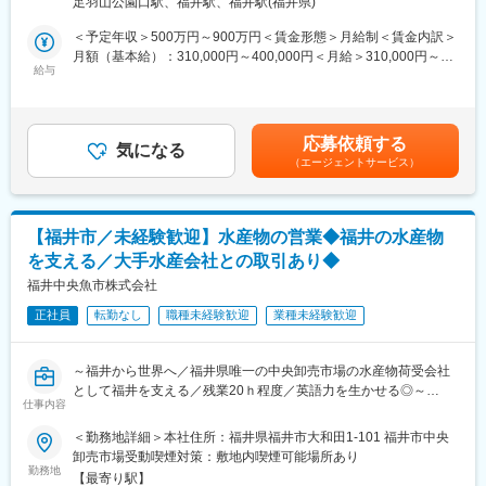
・半年～1年：物流管理（仕分け）からスタート、商品を見て覚え
足羽山公園口駅、福井駅、福井駅(福井県)
ていただく
■具体的な業務：
＜予定年収＞500万円～900万円＜賃金形態＞月給制＜賃金内訳＞
・半年～1年後：先輩社員の営業へ同行
お任せする業務については、ご本人のこれまでの経歴や適正を鑑
月額（基本給）：310,000円～400,000円＜月給＞310,000円～
◎先輩社員がしっかりとサポートいたします！
みて判断させて頂きます。
給与
400,000円＜昇給有無＞有＜残業手当＞有＜給与補足＞■賞与：年
・社内稟議管理
2回支給■想定給与：中堅クラス：700-900万円／月給36万～40万
■モデル年収
・機器・備品管理
※上記年収はご経験に応じて前後します。※社内等級により管理者
・年収400万円／25歳／入社3年目
・施設管理
となる場合は残業代の代わりに管理者手当がつきます。それ以外
・年収430～470万円／30歳／入社8年目
応募依頼する
・文書管理
気になる
の社員は残業代支給です。賃金はあくまでも目安の金額であり、
・年収460～500万円／35歳／入社13年目
（エージェントサービス）
・株主総会・取締役会の事務局
選考を通じて上下する可能性があります。月給(月額)は固定手当を
・社内行事の企画・運営
含めた表記です。
■教育制度：
・契約書管理
すべての社員を対象にした階層別の社員研修のほか、社内昇格試
・社内・社外広報の発行
験を採用して各人のレベルアップを同時に図っております。
【福井市／未経験歓迎】水産物の営業◆福井の水産物
・福利厚生関連
を支える／大手水産会社との取引あり◆
・業務企画（規程・マニュアル、ITインフラ整備等）
■魅力：
・安全運転管理
福井中央魚市株式会社
・価格重視／地域のものに特化／品揃え重視など、顧客によって
お任せする業務については、ご本人のこれまでの経歴や適正を鑑
求めるものは様々。顧客ニーズをしっかりとキャッチしご提案す
正社員
転勤なし
職種未経験歓迎
業種未経験歓迎
みて判断させて頂きます。
る力が身につきます。
・メーカーと得意先の間に立って、メーカーの商品をアピールす
■当社の特徴：
る卸売り業のため、色んな人と出会い、接する機会が多いです。
～福井から世界へ／福井県唯一の中央卸売市場の水産物荷受会社
◎トップシェア事業の展開
・毎年春秋に出る新商品情報をいち早くキャッチでき、発売2～3
として福井を支える／残業20ｈ程度／英語力を生かせる◎～
基幹事業であるセメント・生コンの販売、そしてグループ会社の
仕事内容
か月前に試食等もできます。食品好きな方にとっては魅力的な環
生コンの製造でもダントツのシェアを誇ります。また、画像解析
境です。
福井県内の水産物流通の重要な役割を担う水産物の総合商社であ
＜勤務地詳細＞本社住所：福井県福井市大和田1-101 福井市中央
のソフトウェア、グループ会社のゴンドラ事業、歌詞検索サイト
・基本土日祝休み／月残業平均20h程度
る同社にて、営業職をご担当いただきます。
卸売市場受動喫煙対策：敷地内喫煙可能場所あり
のPV数など、基幹事業の分野以外でもNo.１事業を保有していま
異業界からの入社者も活躍中ですので、ご意欲ある方であれば業
勤務地
す。
【最寄り駅】