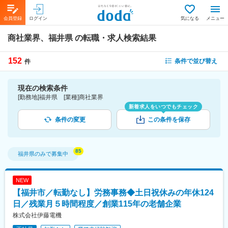
会員登録
ログイン
気になる
メニュー
商社業界、福井県
の転職・求人検索結果
152
条件で並び替え
件
現在の検索条件
[勤務地]福井県 [業種]商社業界
新着求人をいつでもチェック
条件の変更
この条件を保存
福井県
のみで募集中
NEW
【福井市／転勤なし】労務事務◆土日祝休みの年休124
日／残業月５時間程度／創業115年の老舗企業
株式会社伊藤電機