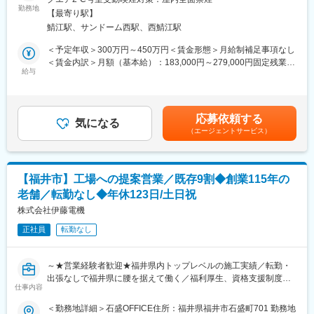
ながら、開発の流れなどを覚えていただけます。
・全国628拠点／社員数5,600名以上のスケールでありつつ、地域
設備機器、自動機器開発現場で、3D CADを使用した下記設計業
勤務地
【最寄り駅】
に根差したネットワークで、地域に最適な営業戦略を展開。
務を経験に応じて担当いただきます。
■当社製品について
鯖江駅、サンドーム西駅、西鯖江駅
概要：省力機械構想設計、図面作成まで。お客様や協力会社との
主に海外ハイブランドのアウターに使われている生地を製造して
打ち合わせ。
＜予定年収＞300万円～450万円＜賃金形態＞月給制補足事項なし
います。
担当工程：形状検討、モデリング、設計変更提案、関係部門との
＜賃金内訳＞月額（基本給）：183,000円～279,000円固定残業手
ダウンジャケットの表地やコートの生地に当社製品が使われてお
折衝・調整、試作～量産まで
給与
当/月：47,000円～71,000円（固定残業時間33時間0分/月）超過し
り、欧米の有名ブランドにも採用されています。
使用CAD：solidworks
た時間外労働の残業手当は追加支給＜月給＞230,000円～350,000
【変更の範囲：無】
円（一律手当を含む）＜昇給有無＞有＜残業手当＞有＜給与補足
■当社の強み＜日経ビジネスにも取り上げ！＞
＞※予定年収は年齢・経験・能力等を考慮の上、最終決定します。
合成繊維（ポリエステル・ナイロン）高密度織物の製造・販売を
応募依頼する
＜ビジョン＞
気になる
■昇給：年1回（9月）※定期昇給あり（月3千円～1万円アップ） ■
行っています。手触りや質感、品質にとことんこだわった生地を
（エージェントサービス）
全備が “技術商社” へと進化するためには、技術サポート部門は会
賞与：年2回（7月、12月）賃金はあくまでも目安の金額であり、
自社一貫で企画・製造しています。
社の中でも最先端の技術を持ち、重要なプロジェクトを主導して
選考を通じて上下する可能性があります。月給(月額)は固定手当を
また、海外ブランドへの輸出取引も商社に頼らず自社で行ってい
いくことが必要です。
含めた表記です。
ます。前任の社長が自ら渡欧し販路を開拓していったからこそ、
ゆくゆくは、技術サポート部門が会社を支える一本の大きな柱と
高い利益率を確保することができています。
【福井市】工場への提案営業／既存9割◆創業115年の
なります。
↓前任社長へのインタビュー記事↓
老舗／転勤なし◆年休123日/土日祝
https://business.nikkei.com/atcl/report/15/278209/080400148/
【入社後の流れ】
株式会社伊藤電機
座学による研修を1～3週間行います。
変更の範囲：会社の定める業務
正社員
転勤なし
その後、技術担当職の先輩に同行し、お客様先へ訪問します。
OJTによるサポート体制が整っているので安心してご応募くださ
い。
～★営業経験者歓迎★福井県内トップレベルの施工実績／転勤・
出張なしで福井県に腰を据えて働く／福利厚生、資格支援制度充
【キャリアパス】
仕事内容
実～
先輩のサポート業務を経て、個別のプロジェクトを担当します。
＜勤務地詳細＞石盛OFFICE住所：福井県福井市石盛町701 勤務地
技術サポートとして経験を積んでいただき、プロジェクトリーダ