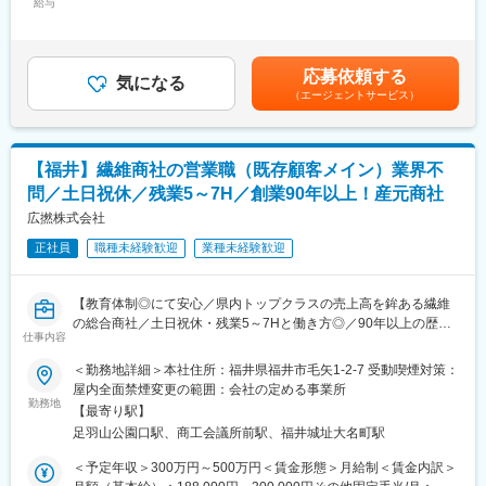
組織PMOとして、お客様向けシステム開発・保守・運用プロジェ
給与
420,000円＜昇給有無＞有＜残業手当＞有＜給与補足＞■賞与：年
クトにおける顧客満足度と品質向上を目的に、予算・進捗・品質
2回支給※年収はご経験に応じて前後します。※社内等級により管
■同社の魅力
管理を推進します。担当する役割は、プロジェクト管理体系の構
理者となる場合は残業代の代わりに管理者手当がつきます。それ
・創業115年、福井の地に根差した企業だからこそ県内での知名
築、運用、改善です。
以外の社員は残業代支給です。賃金はあくまでも目安の金額であ
度は高く、培った実績からお客様からの厚い信頼をいただいてお
応募依頼する
気になる
り、選考を通じて上下する可能性があります。月給(月額)は固定手
ります。（官公庁物件や大型施設等の物件を数多く施工しており
（エージェントサービス）
具体的には、開発・保守・運用プロセスの改善、開発標準や技術
当を含めた表記です。
ます）
ガイドラインの整備・改善、品質向上に向けた技術施策の企画お
・電気のプロフェッショナルとして、高い施工品質技術と施工管
よび推進、生成AI技術の活用・導入などのテーマに取り組みま
理能力を持ち合わせております。電気に関することはトータルで
す。テーマは経験や専門性、志向を踏まえて決定されます。
対応可能な点も同社の魅力であり、評価をされているポイントで
【福井】繊維商社の営業職（既存顧客メイン）業界不
す。
問／土日祝休／残業5～7H／創業90年以上！産元商社
業務では、プロジェクトで発生する課題や運用状況を整理し、関
係者と調整しながら改善施策の実行を支援します。また、品質管
広撚株式会社
■同社の評価制度
理やプロセス改善の観点から組織横断で活動するため、開発部門
・給与…等級別の人事制度に基づいて決定。
正社員
職種未経験歓迎
業種未経験歓迎
や運用部門など多様な関係者との連携が求められます。チームで
・賞与…業績評価制度に基づいて決定。上司の主観に左右される
協調して目標達成を目指しながら、自ら知識やスキルを高めてい
判断基準や査定内容が曖昧な評価を排除し、実績・実力に応じて
く姿勢が期待されています。
公正に評価されています。半期に一度、ご自身で目標をかかげ、
【教育体制◎にて安心／県内トップクラスの売上高を鉾ある繊維
上司と面談して具体的な実行プランを考え実施していただきま
の総合商社／土日祝休・残業5～7Hと働き方◎／90年以上の歴
■業務の魅力
仕事内容
す。
史】
開発現場の個別案件ではなく、組織全体の品質向上やプロセス改
＜勤務地詳細＞本社住所：福井県福井市毛矢1-2-7 受動喫煙対策：
善に関われる点が特徴です。品質マネジメントやITサービスマネ
90年以上の歴史をもつ繊維の総合企業である当社にて、営業総合
屋内全面禁煙変更の範囲：会社の定める事業所
ジメントの知識を活かしながら、専門領域を深めることができま
職として活躍いただきます。
勤務地
す。また、生成AI活用など新しい取り組みに関与できる機会があ
【最寄り駅】
ります。
足羽山公園口駅、商工会議所前駅、福井城址大名町駅
■具体的には：
・福井産地での生産管理および出張販売による営業活動（国内
＜予定年収＞300万円～500万円＜賃金形態＞月給制＜賃金内訳＞
■キャリアパス
外）