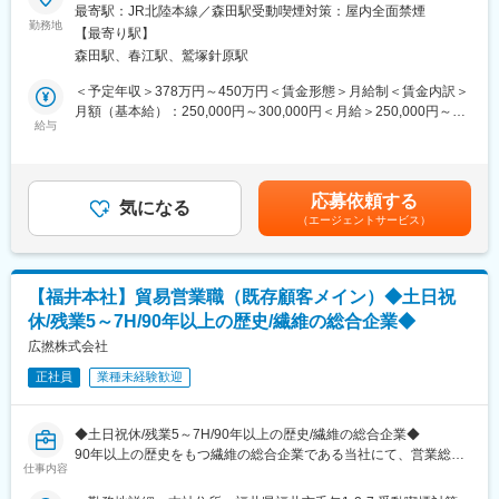
■職務内容
最寄駅：JR北陸本線／森田駅受動喫煙対策：屋内全面禁煙
ーや責任者、いずれは管理職として、新プロジェクト立ち上げな
・福井県内の工場のお客様に対してモーターやセンサー、FA機
勤務地
どに携わっていただきます。
【最寄り駅】
器、さらに工場内の電気工事の受注営業も行います。
森田駅、春江駅、鷲塚針原駅
■取り扱い商材：モーター、センサー、レーザーマーカー、FA機
【チーム/組織構成】
器等
＜予定年収＞378万円～450万円＜賃金形態＞月給制＜賃金内訳＞
当該ポジション2名＋アシスタント1名が在籍しております。
月額（基本給）：250,000円～300,000円＜月給＞250,000円～
＜営業スタイルについて＞
給与
300,000円＜昇給有無＞有＜残業手当＞有賃金はあくまでも目安
【会社特徴】
・担当エリア：福井県内/出張：ほとんどなし
の金額であり、選考を通じて上下する可能性があります。月給(月
Point（1）：創業70年以上続く岡山の優良企業
額)は固定手当を含めた表記です。
地場である岡山・広島を中心に、近年では西日本全域へと事業エ
■組織構成：産電事業部
リアを拡大しております。
応募依頼する
・人数/年齢構成：5名（20代：4名・30代：1名）
気になる
更には、東南アジアをはじめとしたグローバル展開も積極的に推
（エージェントサービス）
進しており、全備グループ全体では150億円に迫る年商を誇りま
■同社の評価制度
す。
入社後は等級別人事評価制度による正しい評価や、資格取得支援
Point（2）：安心のサポート体制
制度でバックアップいたします。
座学を1～3週間程度行い、技術担当にいつでも相談できる環境を
【福井本社】貿易営業職（既存顧客メイン）◆土日祝
・給与…等級別の人事制度に基づいて決定。
整えております。
休/残業5～7H/90年以上の歴史/繊維の総合企業◆
・賞与…業績評価制度に基づいて決定。上司の主観に左右される
Point（3）：社内イベントの充実さ
判断基準や実績・実力に応じて公正に評価されています。半期に
広撚株式会社
社員の方々に楽しく働いていただくため、季節ごとに様々なイベ
一度、ご自身で目標をかかげ、上司と面談して具体的な実行プラ
ントを開催しております。
正社員
業種未経験歓迎
ンを考え実施していただきます。
■事業内容について：
◆土日祝休/残業5～7H/90年以上の歴史/繊維の総合企業◆
・当社は、1909年創業の老舗企業であり、福井県を拠点に電気設
90年以上の歴史をもつ繊維の総合企業である当社にて、営業総合
備工事と電材販売を中心とした３つの事業を展開しています。
仕事内容
職貿易部隊として活躍いただきます。
（1）家電事業：家庭用電化製品の販売を通じて、地域の暮らしを