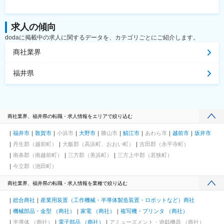
求人の傾向
dodaに掲載中の求人に関するデータを、カテゴリごとにご紹介します。
商社業界
福井県
商社業界、福井県の転職・求人情報をエリアで絞り込む
福井市
敦賀市
小浜市
大野市
勝山市
鯖江市
あわら市
越前市
坂井市
丹生郡（越前町）
大飯郡（高浜町、おおい町）
吉田郡（永平寺町）
南条郡（南越前町）
三方郡（美浜町）
三方上中郡（若狭町）
今立郡（池田町）
商社業界、福井県の転職・求人情報を業種で絞り込む
総合商社
産業用装置（工作機械・半導体製造装置・ロボットなど）商社
機械部品・金型 （商社）
家電 （商社）
複写機・プリンタ （商社）
半導体 （商社）
電子部品 （商社）
アミューズメント・遊戯機器 （商社）