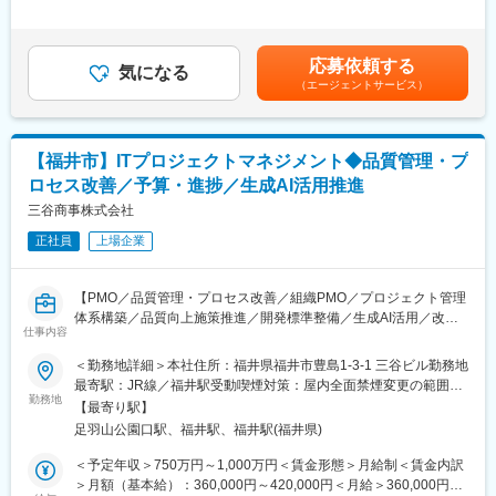
■業務概要：
当：資格手当、時間外手当、家族手当、通勤手当■昇給：年1回
電気設備工事の＜設計・積算業務＞を担当し、営業が提案する案
■同社の魅力
（4月）／1月あたり1,000円～（前年度実績）■賞与：年2回（７
件の見積作成と原価計算、図面作成、必要に応じた現場確認など
・創業115年、福井の地に根差した企業だからこそ県内での知名
月・12月）／計2.2ヶ月分（前年度実績）■資格手当：～４８，０
応募依頼する
を行います。
気になる
度は高く、培った実績からお客様からの厚い信頼をいただいてお
００円賃金はあくまでも目安の金額であり、選考を通じて上下す
（エージェントサービス）
ります。
る可能性があります。月給(月額)は固定手当を含めた表記です。
■業務詳細：
・電気のプロフェッショナルとして、高い施工品質技術と施工管
・電気設備工事の図面作図の作業
理能力を持ち合わせております。電気に関することはトータルで
・図面をもとに、積算データの入力
対応可能な点も同社の魅力です。
【福井市】ITプロジェクトマネジメント◆品質管理・プ
・各種計算書の作成
ロセス改善／予算・進捗／生成AI活用推進
・必要に応じて、現場確認作業
■同社の評価制度
三谷商事株式会社
・給与…等級別の人事制度に基づいて決定。
■設計する建物：
・賞与…業績評価制度に基づいて決定。上司の主観に左右される
正社員
上場企業
病院、銀行、工場、官公庁の施設など様々で、案件の規模も幅広
判断基準や査定内容が曖昧な評価を排除し、実績・実力に応じて
いです。
公正に評価されています。半期に一度、ご自身で目標をかかげ、
（1）電設事業部：官公庁・民間の新築案件
上司と面談して具体的な実行プランを考え実施していただきま
【PMO／品質管理・プロセス改善／組織PMO／プロジェクト管理
（2）産電事業部：工場の改修工事
す。
体系構築／品質向上施策推進／開発標準整備／生成AI活用／改善
★事務所内での内勤メインの作業になります。各事業部から案件
仕事内容
推進／専門性向上】
が上がってくるので、各案件の図面を作成していただきます。
システム開発・保守・運用プロジェクトの品質向上を支えるPMO
＜勤務地詳細＞本社住所：福井県福井市豊島1-3-1 三谷ビル勤務地
ポジションです。組織全体のプロジェクト管理体系づくりや改善
最寄駅：JR線／福井駅受動喫煙対策：屋内全面禁煙変更の範囲：
■当ポジションのミッション：
活動に携わり、関係者と連携しながら継続的な品質向上を推進し
勤務地
会社の定める事業所
・営業・施工管理と連携し、設計・積算を基に工事を進めるた
【最寄り駅】
ます。プロジェクト管理経験を活かし、専門性を深めながら組織
め、正確な作業が求められる重要なポジションになります。
足羽山公園口駅、福井駅、福井駅(福井県)
変革にも関わりたい方に適した環境です。
＜予定年収＞750万円～1,000万円＜賃金形態＞月給制＜賃金内訳
■配属組織：エンジニアリングセンター配属：3名
■業務内容
＞月額（基本給）：360,000円～420,000円＜月給＞360,000円～
（センター長40代/40代女性1名/30代女性）