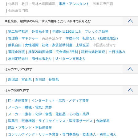
公務員・教員・農林水産関連職
事務・アシスタント
医療系専門職
金融系専門職
商社業界、福井県の転職・求人情報をこだわり条件で絞り込む
第二新卒歓迎
外資系企業
年間休日120日以上
フレックス勤務
管理職・マネジャー
英語を活かす
学歴不問
転勤なし（勤務地限定）
服装自由
女性活躍
社宅・家賃補助制度
上場企業
中国語を活かす
退職金制度
残業20時間未満
完全週休2日制
職種未経験歓迎
土日祝休み
原則定時退社
海外出張あり
U・Iターン支援あり
ほかのエリアで探す
新潟県
富山県
石川県
長野県
ほかの業種で探す
IT・通信業界
インターネット・広告・メディア業界
メーカー（機械・電気）業界
メーカー（素材・化学・食品・化粧品・その他）業界
医薬品・医療機器・ライフサイエンス・医療系サービス
金融業界
建設・プラント・不動産業界
コンサルティング・リサーチ業界・専門事務所・監査法人・税理士法人