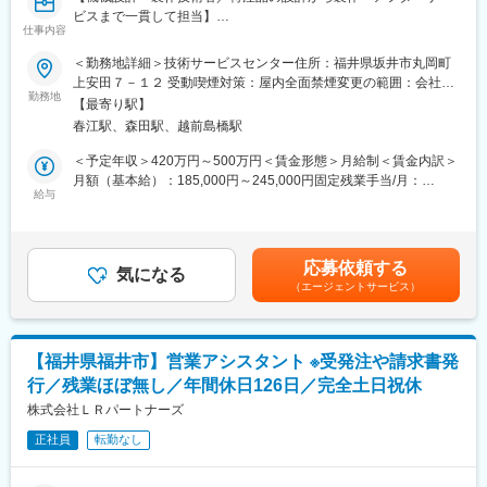
・入社後3か月ほどは、先輩の営業活動への同行から始め、習熟度
変更の範囲：会社の定める業務
ビスまで一貫して担当】
に合わせて顧客を引き継いでいただきます。
仕事内容
・半年から1年ほどで独り立ちいただく想定になります。
■業務概要
＜勤務地詳細＞技術サービスセンター住所：福井県坂井市丸岡町
当社は福井県坂井市を拠点とし、各種産業向け機械器具の卸売お
上安田７－１２ 受動喫煙対策：屋内全面禁煙変更の範囲：会社の
■魅力：
よび特注機械の設計・製作を行っています。今回募集する技術職
勤務地
定める事業所
★プライベートを大事にできる就業環境
【最寄り駅】
は、営業員が受注した特注製作品について、設計・製作・アフタ
・選択制時差勤務（7:30～18:30のうち8時間勤務）
春江駅、森田駅、越前島橋駅
ーサービスまで一連の業務を担うポジションです。
・年休126日、完全週休二日、有休取得平均12.7日
近年は既存設備の流用ではなく、お客様の要望に合わせてゼロか
＜予定年収＞420万円～500万円＜賃金形態＞月給制＜賃金内訳＞
・育休取得率100%（2025年度、女性3名・男性4名）
ら設計する案件が増加しており、設計者として幅広い経験を積む
月額（基本給）：185,000円～245,000円固定残業手当/月：
・産前産後休暇、育児・介護休業 など
ことが可能です。
給与
40,000円（固定残業時間20時間0分/月）超過した時間外労働の残
★充実の福利厚生
業手当は追加支給＜月給＞225,000円～285,000円（一律手当を含
・家族手当、単身赴任手当
■業務詳細
む）＜昇給有無＞有＜残業手当＞有＜給与補足＞■賞与：年2回
・家賃補助制度（適用条件あり）
・営業担当者と連携し、顧客ニーズや仕様のヒアリング・要件整
（7月・12月）※昨年実績：5.8か月分※会社実績に応じて決算賞与
・直行直帰、マイカー通勤可（従業員専用駐車場4000円／月）
応募依頼する
理
気になる
あり（2022～2024年実績有）■昇給：年1回（4月）賃金はあくま
など
（エージェントサービス）
・機械設計（AutoCAD、IronCAD等のCADソフトを使用）による
でも目安の金額であり、選考を通じて上下する可能性がありま
・資格手当 ※TOEIC・TOEFLの点数に応じて手当が発生いたし
図面作成
す。月給(月額)は固定手当を含めた表記です。
ます。
・部品選定や材料調達の指示、製作工程の管理
★安定性の高い事業
・製作現場との調整・進捗管理
・120年の歴史を持つ興和グループの化学系専門商社
【福井県福井市】営業アシスタント ※受発注や請求書発
・組立や動作確認・テスト
・地域に寄り添いながらも世界を視野に入れたビジネスを展開
行／残業ほぼ無し／年間休日126日／完全土日祝休
・納品後の据付・現地調整およびアフターサービス対応
・製品の改良提案やトラブル対応
株式会社ＬＲパートナーズ
変更の範囲：会社の定める業務
正社員
転勤なし
【業務割合】
・機械設計：約70％
・顧客との打合せ：約10％