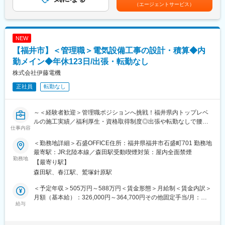
金額であり、選考を通じて上下する可能性があります。月給(月額)
（エージェントサービス）
■企業の特徴／魅力：
は固定手当を含めた表記です。
■1日のスケジュール（例）
縦型マシニングセンターをはじめ、高精度ワイヤー加工機・CNC
8:00：出勤、朝礼
ターニングセンタ・平面研削盤を保有しております。保有台数は
8:30：メールチェック後、担当現場へ移動し墨出しや、図面修正
少ないですが、単品・試作～中量産加工に対応すべく俊敏な納期
NEW
12:00：休憩
対応を目標とし、各工程には新型高精度機を導入しお客様のニー
【福井市】＜管理職＞電気設備工事の設計・積算◆内
13:00：午後の施工業務、安全の見回り、書類作成
ズに応えています。業用設備の部品加工から、試作部品等単品加
17:00：工具の片付けや図面の修正をして勤務終了
勤メイン◆年休123日/出張・転勤なし
工にも対応します。最新の設備により高精度な部品製作を効率よ
18:00：退勤
く製作しています。俊敏に対応できる機械・周辺機器・段取方法
株式会社伊藤電機
の構築により時間軸を意識した製品加工を実施しています。平成
正社員
転勤なし
■組織構成：5～7名
20年11月業務拡張のため福井支店を開設しています。
産電事業部、電設事業部といったそれぞれの工事課
変更の範囲：当社業務全般
～＜経験者歓迎＞管理職ポジションへ挑戦！福井県内トップレベ
■働き方
ルの施工実績／福利厚生・資格取得制度◎出張や転勤なしで腰を
・直行直帰：担当現場により可能（大型現場で現場事務所がある
仕事内容
据えて働ける～
場合）
・残業削減の取り組み：ipadを利用した業務の効率化、TV会議シ
＜勤務地詳細＞石盛OFFICE住所：福井県福井市石盛町701 勤務地
＼当社のポイント／
ステムの導入、派遣社員・外注業者の導入
最寄駅：JR北陸本線／森田駅受動喫煙対策：屋内全面禁煙
「私たちがめざすのは、電気で元気な街づくり」
勤務地
【最寄り駅】
・当社は、110年以上の歴史を持ち、電気機器の販売から設備工
■企業魅力
森田駅、春江駅、鷲塚針原駅
事までを一貫して手がける総合電機企業です。地域密着型の事業
・創業115年、福井の地に根差した企業だからこそ、県内での知
展開と社員の成長を支える制度が整っており、安定した環境で専
名度は高く、培った実績からお客様からの厚い信頼をいただいて
＜予定年収＞505万円～588万円＜賃金形態＞月給制＜賃金内訳＞
門性を高めながら働ける魅力があります。
おります。
月額（基本給）：326,000円～364,700円その他固定手当/月：
給与
官公庁物件や大型施設等の物件を数多く施工しております。
30,000円～50,000円＜月給＞356,000円～414,700円＜昇給有無
■業務概要：
・電気のプロフェッショナルとして、高い施工品質技術と施工管
＞有＜残業手当＞無＜給与補足＞■その他固定手当：役職手当■昇
電気設備工事の＜設計・積算業務＞を担当し、営業が提案する案
理能力を持ち合わせています。
給：年1回（4月）／1月あたり1,000円～（前年度実績）■賞与：