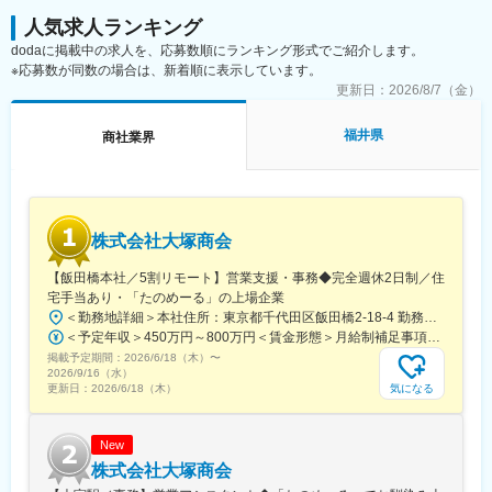
・特殊車両のガラス施工
など専門性の高い業務へステップアップしていただきます。
人気求人ランキング
dodaに掲載中の求人を、応募数順にランキング形式でご紹介します。
■仕事の魅力
※応募数が同数の場合は、新着順に表示しています。
【未経験から手に職がつく】専門技術を基礎から学べるため、将
更新日：
2026/8/7（金）
来にわたって活かせるスキルを身につけられます。
【県内でも希少な専門技術】自動車ガラス施工を専門に行う企業
福井県
商社業界
は多くありません。希少価値の高い技術者を目指せます。
【安定した受注基盤】福井県内で数少ない特約店として、ディー
ラーや整備工場から継続的な依頼があります。
【資格取得も目指せる】実務経験を積みながら整備士資格取得に
も挑戦可能です。
株式会社大塚商会
■働き方
・転勤なし
【飯田橋本社／5割リモート】営業支援・事務◆完全週休2日制／住
・マイカー通勤可
宅手当あり・「たのめーる」の上場企業
・賞与実績4ヶ月
＜勤務地詳細＞本社住所：東京都千代田区飯田橋2-18-4 勤務地最寄駅：中央本線／水道橋駅受動喫煙対策：屋内全面禁煙変更の範囲：会社の定める事業所（リモートワーク含む）
・退職金制度あり
＜予定年収＞450万円～800万円＜賃金形態＞月給制補足事項なし＜賃金内訳＞月額（基本給）：249,000円～475,000円その他固定手当/月：25,000円～45,000円＜月給＞274,000円～520,000円＜昇給有無＞有＜残業手当＞有＜給与補足＞※経験、能力、年齢などを考慮の上、規定により決定賃金はあくまでも目安の金額であり、選考を通じて上下する可能性があります。月給(月額)は固定手当を含めた表記です。
・家族手当あり
掲載予定期間：
・長期休暇あり
2026/6/18（木）
〜
2026/9/16（水）
気になる
更新日：
2026/6/18（木）
■当社について
株式会社Car Glass SABAEは、自動車ガラスの施工・修理を専門
とする企業です。福井県内で数少ない自動車ガラスメーカー特約
New
店として、ディーラーや修理工場から高い信頼を獲得していま
株式会社大塚商会
す。2018年の設立以来7期連続で増収増益を達成しており、地域