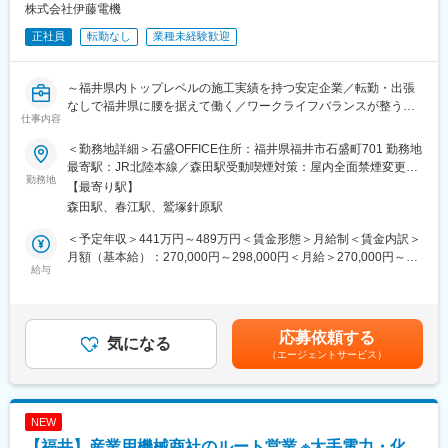
制度でバックアップいたします。
株式会社伊藤電機
・給与…等級別の人事制度に基づいて決定。
正社員
転勤なし
業種未経験歓迎
・賞与…業績評価制度に基づいて決定。上司の主観に左右される
判断基準や実績・実力に応じて公正に評価されています。半期に
一度、ご自身で目標をかかげ、上司と面談して具体的な実行プラ
～福井県内トップレベルの施工実績を持つ安定企業／転勤・出張
ンを考え実施していただきます。
なしで福井県に腰を据えて働く／ワークライフバランスが整う／
仕事内容
福利厚生、資格支援制度充実～
■事業内容について：
・当社は、1909年創業の老舗企業であり、福井県を拠点に電気設
＜勤務地詳細＞石盛OFFICE住所：福井県福井市石盛町701 勤務地
■業務概要
備工事と電材販売を中心とした３つの事業を展開しています。
最寄駅：JR北陸本線／森田駅受動喫煙対策：屋内全面禁煙変更の
当社の人事総務担当として、幅広い業務をお任せします。全社的
勤務地
（1）家電事業：家庭用電化製品の販売を通じて、地域の暮らしを
範囲：無
【最寄り駅】
な採用や教育体制の構築・改善に携わり、社員が安心して働ける
支える役割を担っています。
森田駅、春江駅、鷲塚針原駅
環境づくりをリードする重要なポジションです。
（2）産電事業：重電機器やメカトロ機器など、産業向けの電気機
＜具体的には＞
器を取り扱い、企業の生産活動を支援しています。
＜予定年収＞441万円～489万円＜賃金形態＞月給制＜賃金内訳＞
◎新卒・中途採用活動企画運営
（3）電設事業：電気設備工事、通信設備工事、プラント設計・施
月額（基本給）：270,000円～298,000円＜月給＞270,000円～
◎新人教育（企画運営）
給与
工、消防・防災設備工事、空調設備工事など、幅広い分野で施工
298,000円＜昇給有無＞有＜残業手当＞有＜給与補足＞・昇給（1
◎社員入退社に伴う社会保険手続き（社員対応）
実績を持ち、公共施設や商業施設などのインフラ整備に貢献して
月）：前年実績2,000円～・賞与（年2回）：前年実績3か月分賃
◎派遣社員入退社対応
います。
金はあくまでも目安の金額であり、選考を通じて上下する可能性
◎傷病手当の手続
・当社は「グローカル（Global × Local）」という視点より、地域
があります。月給(月額)は固定手当を含めた表記です。
応募依頼する
◎人事評価制度運用
気になる
社会の発展に貢献しながら、世界に通用する価値を創造する企業
（エージェントサービス）
◎安全衛生委員会の運営、産業医対応
を目指しています。
◎協定書の作成・届出
変更の範囲：無
■組織構成
NEW
総務課には現在4名在籍しております。
【福井】産業用機械商社のルート営業 ※大手電力・化