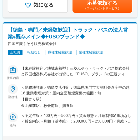
年2回※過去実績4ヶ月分■営業職のモデル年収（諸手当・賞与を含
応募依頼する
た際に、ヒアリングを行いながらどういったカスタマイズができ
気になる
む）：・36歳…年収460万円賃金はあくまでも目安の金額であ
（エージェントサービス）
るか提案頂きます。
り、選考を通じて上下する可能性があります。月給(月額)は固定手
基本的には既存のお客様に対しての深耕営業となりますので、長
当を含めた表記です。
期的な関係を築いていくことができます。
また図面の設計等は製造元メーカーにて行っているため、専門的
【徳島・鳴門／未経験歓迎】トラック・バスの法人営
な知識は必要ありません。納品後もアフターフォローを行って頂
業※既存メイン◆FUSOブランド◆
きますが、故障やメンテナンスなど技術的な部分は専任の整備担
当が別途対応する形となります。
四国三菱ふそう販売株式会社
■一日の流れ：
正社員
転勤なし
職種未経験歓迎
業種未経験歓迎
メール整理や資料準備（8時45分～10時）→納入先へのフォロー
訪問2～3件程度（10時～12時）→昼食（12時～13時）→紹介い
ただいたお客様への提案（13時～16時）→翌日の訪問準備（16時
【未経験歓迎／地域密着型！三菱ふそうトラック・バス株式会社
～17時）→就業（18時以降）
と四国機器株式会社が出資した「FUSO」ブランドの正規ディー
※スケジュール管理については、社員一人ひとりの裁量に任せてお
仕事内容
ラー／全社平均残業20H程度／離職率も低く安定して長期就業可
ります。
能な環境です／転勤なし】
＜勤務地詳細＞徳島支店住所：徳島県鳴門市大津町矢倉字中の越
■職務のミッション：
16 受動喫煙対策：屋内全面禁煙変更の範囲：無
当社の取扱製品は、お客様にとって非常に重要な商売道具です。
■業務概要：
勤務地
お客様に最も適したトラックやバス、漁船などの提案のみなら
【最寄り駅】
同社にて法人のお客様向けに自動車（主に1.5トン～大型までのト
ず、特殊なオプションの搭載や、カスタムの提案を行うことで、
金比羅前駅、教会前駅、撫養駅
ラック・バス）の提案からアフターフォローまで定期的なヒアリ
お客様の効率アップを図っていきます。お客様に大きな喜びを提
ング、アフターフォローを担当いただきます。
＜予定年収＞400万円～500万円＜賃金形態＞月給制補足事項なし
供し、更なる信頼関係の構築に繋げることがミッションです。
・お客様への定期的なヒアリング
＜賃金内訳＞月額（基本給）：200,000円～250,000円＜月給＞
・見積作成、各種書類作成
給与
200,000円～250,000円＜昇給有無＞有＜残業手当＞有＜給与補足
変更の範囲：会社の定める業務
・定期的なアフターフォロー（納入後の点検案内など）
＞※給与詳細は年齢・経験・能力等を踏まえて決定■昇給：年1回※
■業務の詳細：
基本昇給の他、特別昇給（約10,000円）の過去実績あり■賞与：