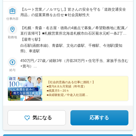
8:30 業務スタート：朝礼で情報共有をしたり、提案資料の準備を
変更の範囲：会社の定める業務
行います。
【ルート営業／ノルマなし】皆さんの安全を守る「道路交通安全
9:00 アポイント訪問：新メニューの提案や、具体的な展開方法な
用品」の提案業務をお任せ★社会貢献性大
ど、1時間程度の商談をします。
仕事内容
10:00 定期訪問：1日10件～15件程度訪問します。1件あたり10分
【札幌・青森・名古屋・徳島の4拠点で募集／希望勤務地に配属／
程度、立ち話がメインで、新商品のご紹介や導入商品のフォロー
直行直帰可】■札幌営業所北海道札幌市白石区菊水元町一条2丁目
などを行います。
勤務地
3番8号＜アクセス＞「札幌駅」より車で10分■青森営業所青森県
17:30 帰社：必要に応じて翌日の提案資料の準備などを行いま
【最寄り駅】
青森市篠田2丁目6番5号＜アクセス＞「青森駅」より徒歩12分■名
す。
白石駅(函館本線)、青森駅、文化の森駅、千種駅、今池駅(愛知
古屋支店愛知県名古屋市千種区内山3丁目29番10号 千種AMビル5
県)、車道駅
階■四国営業所徳島県徳島市新浜本町2丁目3番50号 坂東新浜ビル
■教育・研修体制：
10号室＜アクセス＞「徳島駅」より車で15分※受動喫煙対策：あ
450万円／27歳／経験3年（月収28万円＋住宅手当、家族手当含む
・入社後は1週間本社研修があり、その後に高松支社へ配属され、
り
+賞与）
更に1～2ヶ月の営業同行を中心とした現場研修があります。営業
給与
610万円／36歳／経験8年（月収38万円＋住宅手当、家族手当含む
同行と並行してメーカーによる基礎知識研修や商品の研修も実施
+賞与）
します。専門知識を身につける教育体制は万全です。2～3年は高
【社会的意義のある仕事に挑戦！】
松支社にて勤務、将来的に徳島県にて勤務頂きます。
■賞与4.8カ月実績（昨年度）
■残業月5～20ｈ
■当社の魅力：
■未経験歓迎／中途入社活躍
・創業80年、10年以上業績は常に安定成長、直近5年で70％伸長
■男女で育休実績あり
■業界トップクラスのシェア／リーディングカンパニー
しています！
・明確な評価制度 四半期ごとの上長面談を実施をしており、成果
だけではなく、目標に対する行動の質や量など、公平性の高い評
気になる
応募する
価制度を用いております。営業スキルに磨きをかけることが給与
UPの近道です。