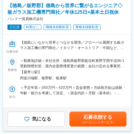
■手術等器材の洗浄滅菌の仕事の流れ：
◆組織構成：10名
【徳島／板野郡】徳島から世界に繋がるエンジニア◇
・手術や診療科ごとに使用されたハサミやピンセット等の医療器
四国支店は13名在籍（うち同部署2名）
板ガラス加工機専門商社／年休125日×基本土日祝休
材を回収します。
少人数だからこそ、一人ひとりの裁量が大きい環境です。
・使用された医療器材の数を確認します。
バンドー貿易株式会社
・医療器材を洗浄し、器材の性能点検を行います。
正社員
転勤なし
職種未経験歓迎
業種未経験歓迎
・医療器材を再度使用できるように滅菌を行います。
・医療材料の搬送・取り揃えた医療材料を各医療現場に搬送する
変更の範囲：会社の定める業務
などの業務を行います。
【徳島にいながら世界とつながる環境／グローバル展開する板ガ
ラス加工機の専門商社／イタリア・オーストリア・中国など、海
■組織構成
仕事内容
外と取引／2年に1回程度の海外出張あり／年間休日125日／転勤
社員20名、パート7名で構成されております。
無し】
＜勤務地詳細＞本社住所：徳島県板野郡藍住町奥野字西中須36-1
ブランクのある方も歓迎いたします。工程が明確なので、久しぶ
受動喫煙対策：屋内全面禁煙変更の範囲：会社の定める事業所
りの現場でも手順に沿って取り組むことができます。
■募集背景
勤務地
（リモートワーク含む）
【最寄り駅】
当社は、イタリア・オーストリアなどで製造されたガラス加工機
■ポジションの魅力：
阿波川端駅、板野駅、板東駅
を輸入・販売している商社です。現在、20代～50代までのエンジ
担当メンバーと連携を取り合う、チームワークが大事な仕事で
ニアが活躍中。
＜予定年収＞350万円～420万円＜賃金形態＞月給制月給は経験・
す。やりがいを感じるのは、感謝された時です。例えば、急病の
今回は、今後の会社を支えてくださるフレッシュな人材を採用し
年齢・能力を考慮して決定。＜賃金内訳＞月額（基本給）：
患者様の手術が発生したため、使用する可能性のある器材を予測
ます。
給与
250,000円～300,000円＜月給＞250,000円～300,000円＜昇給有
して通常業務より早い対応を行った際に、看護師の方からお礼の
未経験の方も大歓迎。海外駐在はありませんが、クライアントニ
無＞有＜残業手当＞有＜給与補足＞■昇給：会社業績により有■賞
言葉をいただくと嬉しく感じます。急病の患者様の手術が発生
ーズに応え全国への出張や英語を使う機会も豊富にあります。
与：年2回（昨年実績：計3ヶ月分）賃金はあくまでも目安の金額
し、自身の担当業務が思うように進められない時もありますが、
当社で、世界と繋がるキャリアを積みませんか？
であり、選考を通じて上下する可能性があります。月給(月額)は固
時間が押していても一度心を落ち着かせ、リラックスすることを
応募依頼する
気になる
定手当を含めた表記です。
心掛けています。時間帯によって忙しい時がありますが、担当メ
（エージェントサービス）
■業務概要
ンバーと連携を取り合い、業務を進めています。チームワークが
海外製ガラス加工機の設置・メンテナンス・アフターサポートを
大事な職場です。福利厚生面では、有給休暇や夏期・冬期休暇が