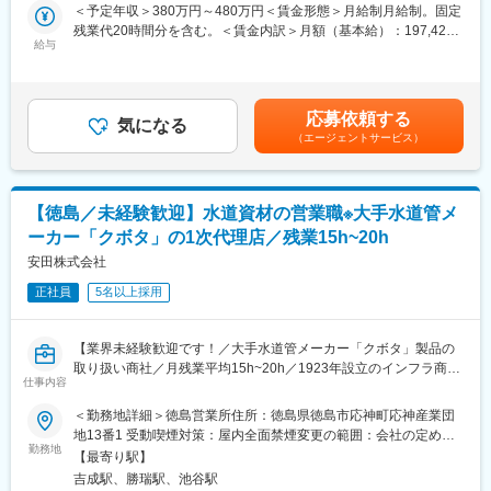
ていただきます。
＜予定年収＞380万円～480万円＜賃金形態＞月給制月給制。固定
制が築かれております。また、社内研修、社内イベントなどにお
残業代20時間分を含む。＜賃金内訳＞月額（基本給）：197,422
いて、各部署、各支店の社員と交流できるチャンスが多々用意さ
■業務詳細
給与
円～319,902円その他固定手当/月：23,000円固定残業手当/月：
れているため、社員間の情報を共有できる環境です。「自分らし
・担当エリア内の既存顧客への定期訪問（担当顧客数：20～30社
32,578円～57,098円（固定残業時間20時間0分/月）超過した時間
さ」を充分に発揮しながら、スキルアップを図ることができま
／人）
外労働の残業手当は追加支給＜月給＞253,000円～400,000円（一
す。
・制御盤部品（ブレーカー、インバーター、スイッチ等）や産業
律手当を含む）＜昇給有無＞有＜残業手当＞有＜給与補足＞モデ
応募依頼する
用ロボットの提案、設備更新・保守（リプレース・部品交換）提
気になる
ル年収例：25歳380万円、30歳550万円、35歳660万円。賞与・
変更の範囲：会社の定める業務
（エージェントサービス）
案
諸手当を含む。賞与：年2回（7月・12月）賞与の算定基準は固定
・省エネや効率化のためのLED化など改善提案
残業代を含む月額給与ベースとします。賃金はあくまでも目安の
・日々のコミュニケーションを通じた顧客課題のヒアリングと、
金額であり、選考を通じて上下する可能性があります。月給(月額)
メーカーと連携した情報提供・フィードバック
は固定手当を含めた表記です。
【徳島／未経験歓迎】水道資材の営業職※大手水道管メ
・お客様からの要望や問い合わせ対応、新商品情報の案内
ーカー「クボタ」の1次代理店／残業15h~20h
■扱うサービス
安田株式会社
制御機器、産業用ロボット、電子部品など約500社以上のメーカ
正社員
5名以上採用
ー製品を幅広く取り扱い、お客様のニーズに合わせて最適な提案
を実現します。
【業界未経験歓迎です！／大手水道管メーカー「クボタ」製品の
■組織構成
取り扱い商社／月残業平均15h~20h／1923年設立のインフラ商社
全社118名規模の組織で、営業担当は各エリアごとに担当を持
仕事内容
／官公庁～民間まで幅広く対応】
ち、チームで連携しながら活動しています。
■業務内容：
＜勤務地詳細＞徳島営業所住所：徳島県徳島市応神町応神産業団
水道関係の施工を行う工事業者やゼネコン、官公庁に向けて上下
地13番1 受動喫煙対策：屋内全面禁煙変更の範囲：会社の定める
■業務の魅力
水道資材（鋳鉄管類、バルブ・栓類、水道用ポリエチレンパイ
勤務地
事業所
既存顧客中心の営業スタイルで、お客様との信頼関係をじっくり
【最寄り駅】
プ、塩化ビニール管、鋳鉄蓋等）の営業を行って頂きます。
築くことができる環境です。メーカーに縛られない柔軟な提案力
吉成駅、勝瑞駅、池谷駅
新規営業と既存営業の割合は3:7となっており、既存営業の割合が