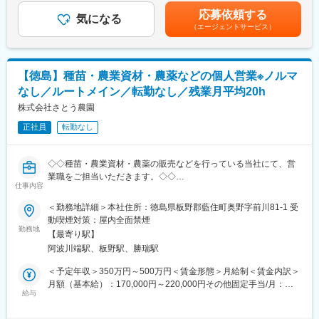
お客様（メインは運送業者）からトラック等の仕様の相談を頂い
年2回※過去実績4ヶ月分■営業職のモデル年収（諸手当・賞与を含
応募依頼する
た際に、ヒアリングを行いながらどういったカスタマイズができ
気になる
む）：・36歳…年収460万円賃金はあくまでも目安の金額であ
（エージェントサービス）
るか提案頂きます。
り、選考を通じて上下する可能性があります。月給(月額)は固定手
基本的には既存のお客様に対しての深耕営業となりますので、長
当を含めた表記です。
期的な関係を築いていくことができます。
また図面の設計等は製造元メーカーにて行っているため、専門的
【徳島】種苗・農業資材・農薬などの個人営業※ノルマ
な知識は必要ありません。納品後もアフターフォローを行って頂
なし／ルートメイン／転勤なし／残業月平均20h
きますが、故障やメンテナンスなど技術的な部分は専任の整備担
当が別途対応する形となります。
株式会社さとう農園
■一日の流れ：
正社員
転勤なし
メール整理や資料準備（8時45分～10時）→納入先へのフォロー
訪問2～3件程度（10時～12時）→昼食（12時～13時）→紹介い
ただいたお客様への提案（13時～16時）→翌日の訪問準備（16時
◇◇種苗・農業資材・農薬の販売などを行っている当社にて、営
～17時）→就業（18時以降）
業職をご担当いただきます。◇◇
※スケジュール管理については、社員一人ひとりの裁量に任せてお
仕事内容
既存顧客への営業活動がメインです。
ります。
新規は既存顧客からの紹介がほとんどですので、テレアポや飛び
＜勤務地詳細＞本社住所：徳島県板野郡藍住町奥野字前川81-1 受
■職務のミッション：
込み営業、ノルマは一切なし！！！
動喫煙対策：屋内全面禁煙
当社の取扱製品は、お客様にとって非常に重要な商売道具です。
休みに関しても、数日前に相談があれば比較的にとりやすい環境
勤務地
お客様に最も適したトラックやバス、漁船などの提案のみなら
【最寄り駅】
が整っています！！！
ず、特殊なオプションの搭載や、カスタムの提案を行うことで、
阿波川端駅、板野駅、勝瑞駅
お客様の効率アップを図っていきます。お客様に大きな喜びを提
■県内のお客様が9割以上です。出張は滅多に発生いたしません。
＜予定年収＞350万円～500万円＜賃金形態＞月給制＜賃金内訳＞
供し、更なる信頼関係の構築に繋げることがミッションです。
月額（基本給）：170,000円～220,000円その他固定手当/月：
■具体的には：
給与
14,725円＜月給＞184,725円～234,725円＜昇給有無＞有＜残業手
変更の範囲：会社の定める業務
・種苗、農業資材の販売や配達等、JA・法人農家・個人農家への
当＞有＜給与補足＞■その他固定手当/月内訳：※通信手当 4,725円
営業を行っていただきます。