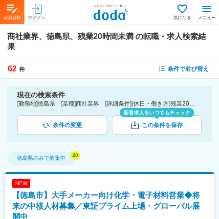
会員登録
ログイン
気になる
メニュー
商社業界、徳島県、残業20時間未満
の転職・求人検索結
果
62
条件で並び替え
件
現在の検索条件
[勤務地]徳島県 [業種]商社業界 [詳細条件](休日・働き方)残業20時間未満
新着求人をいつでもチェック
条件の変更
この条件を保存
徳島県
のみで募集中
NEW
【徳島市】大手メーカー向け化学・電子材料営業◆将
来の中核人材募集／東証プライム上場・グローバル展
開中