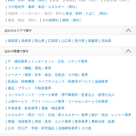
飼料・肥料・農薬 （商社）
鉱業・金属製品・鉄鋼 （商社）
非鉄金属 （商社）
その他化学・素材・食品・エネルギー （商社）
自動車（インポーター・販売） 商社
食品・飲料・たばこ （商社）
書籍・雑誌 （商社）
その他商社
建材 （商社）
ほかのエリアで探す
鳥取県
島根県
岡山県
広島県
山口県
香川県
愛媛県
高知県
ほかの業種で探す
IT・通信業界
インターネット・広告・メディア業界
メーカー（機械・電気）業界
メーカー（素材・化学・食品・化粧品・その他）業界
医薬品・医療機器・ライフサイエンス・医療系サービス
金融業界
建設・プラント・不動産業界
コンサルティング・リサーチ業界・専門事務所・監査法人・税理士法人
人材サービス・アウトソーシング業界・コールセンター
小売業界
外食産業・飲食業界
運輸・物流業界
エネルギー（電力・ガス・石油・新エネルギー）業界
旅行・宿泊・レジャー業界
警備・清掃業界
理容・美容・エステ業界
教育業界
農林水産・鉱業
公社・官公庁・学校・研究施設
冠婚葬祭業界
その他