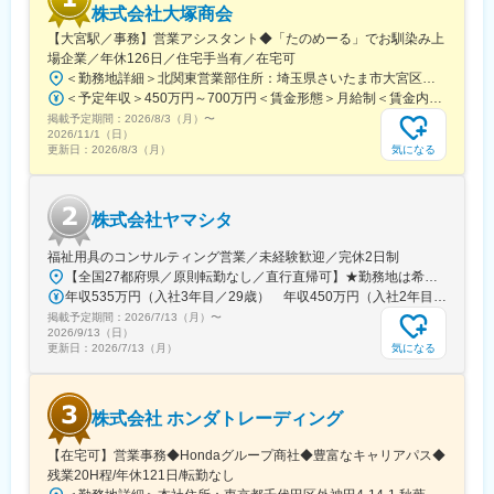
株式会社大塚商会
【大宮駅／事務】営業アシスタント◆「たのめーる」でお馴染み上
場企業／年休126日／住宅手当有／在宅可
＜勤務地詳細＞北関東営業部住所：埼玉県さいたま市大宮区桜木町1-195-1 大宮ソラミチKOZ 12階受動喫煙対策：屋内全面禁煙変更の範囲：会社の定める事業所（リモートワーク含む）
＜予定年収＞450万円～700万円＜賃金形態＞月給制＜賃金内訳＞月額（基本給）：274,000円～400,000円＜月給＞274,000円～400,000円＜昇給有無＞有＜残業手当＞有＜給与補足＞※経験・スキルを考慮のうえ、当社規定にて決定■昇給：年1回■賞与：年2回（7月・12月）賃金はあくまでも目安の金額であり、選考を通じて上下する可能性があります。月給(月額)は固定手当を含めた表記です。
掲載予定期間：
2026/8/3（月）
〜
2026/11/1（日）
気になる
更新日：
2026/8/3（月）
株式会社ヤマシタ
福祉用具のコンサルティング営業／未経験歓迎／完休2日制
【全国27都府県／原則転勤なし／直行直帰可】★勤務地は希望を考慮★拠点により車通勤OK※充足状況により、ご希望の勤務地での募集が終了している場合があります。※転居を伴う転勤の有無は、半年ごとに希望を伺い、選択いただけます。■東北■・宮城県（仙台市）■関東■・東京都（東京23区など）・神奈川県（横浜市など）・埼玉県（さいたま市など）・千葉県（千葉市など）・茨城県（水戸市）・栃木県（宇都宮市／足利市）・群馬県（前橋市）■東海■・愛知県（名古屋市／豊田市／豊橋市／小牧市）・静岡県（静岡市／浜松市／沼津市／焼津市／富士市）・岐阜県（岐阜市）・三重県（四日市市）■信越・北陸■・長野県（長野市）・山梨県（甲府市）・石川県（金沢市）・富山県（富山市）・福井県（福井市）■関西■・大阪府・兵庫県（神戸市／尼崎市／姫路市）・京都府（京都市）・奈良県（奈良市／天理市）・滋賀県（大津市／彦根市）・和歌山県（和歌山市／田辺市）■中国■・広島県（広島市）・岡山県（岡山市）■四国■・香川県（高松市）■九州■・福岡県（福岡市）
年収535万円（入社3年目／29歳） 年収450万円（入社2年目／26歳）
掲載予定期間：
2026/7/13（月）
〜
2026/9/13（日）
気になる
更新日：
2026/7/13（月）
株式会社 ホンダトレーディング
【在宅可】営業事務◆Hondaグループ商社◆豊富なキャリアパス◆
残業20H程/年休121日/転勤なし