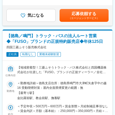
補助作業からスタートして、車検・整備などの一連の業務を行っ
＜残業手当＞有＜給与補足＞※給与詳細は年齢・経験・能力等を踏
変更の範囲：会社の定める業務
て頂きます。チーム単位で整備を行うため、不明点はいつでも先
まえて決定■昇給：年1回※基本昇給の他、特別昇給（約10,000
輩社員に聞ける環境です。また整備士や検査員、牽引免許などの
円）の過去実績あり■賞与：年2回※過去実績4ヶ月分賃金はあくま
応募依頼する
業務で必要な資格は全額会社負担で取得頂けます。
気になる
でも目安の金額であり、選考を通じて上下する可能性がありま
（エージェントサービス）
す。月給(月額)は固定手当を含めた表記です。
■自動車事業部門の特徴：
自動車事業部門は約300名で構成されております。「三菱ふそう
トラック・バス」の特約販売店として、香川県・徳島県・愛媛
【徳島／鳴門】トラック・バスの法人ルート営業
県・高知県の三菱ふそうトラック（1.5トン～大型トラック）、バ
◆「FUSO」ブランドの正規特約販売店◆年休125日
ス（大・中・小）を取り扱っている部門です。「FUSO」ブラン
ドは昔からお客様より厚い信頼を得ており、性能的にも優れてい
四国三菱ふそう販売株式会社
ると高いご評価を頂いています。
正社員
転勤なし
業種未経験歓迎
■当社の魅力：
・全ての部門（整備、営業等）が連携しながら、丁寧なアフター
【地域密着型！三菱ふそうトラック・バス株式会社と四国機器株
フォローに力を入れております。修理、故障を未然に防ぐ定期的
式会社が出資した「FUSO」ブランドの正規ディーラー／全社平
な点検案内をきめ細やかに行っていることから、多くのお客様よ
仕事内容
均残業20H程度／離職率も低く安定して長期就業可能な環境です
り信用を獲得していることが特徴です。大手企業との取引、そし
／転勤なし】
＜勤務地詳細＞徳島支店住所：徳島県鳴門市大津町矢倉字中の越
て取引先からの厚い信頼に加えて、各地域に支店、営業所を展開
16 受動喫煙対策：屋内全面禁煙変更の範囲：無
しているため、抜群の安定基盤を誇ります。
■業務概要：
勤務地
【最寄り駅】
同社にて法人のお客様向けに自動車（主に1.5トン～大型までのト
■社風：
金比羅前駅、教会前駅、撫養駅
ラック・バス）の提案からアフターフォローまで定期的なヒアリ
現在、20代～30代の社員が活躍しており、良好なチームワーク体
ング、アフターフォローを担当いただきます。
＜予定年収＞500万円～600万円＜賃金形態＞月給制補足事項なし
制が築かれております。また、社内研修、社内イベントなどにお
・お客様への定期的なヒアリング
＜賃金内訳＞月額（基本給）：250,000円～350,000円＜月給＞
いて、各部署、各支店の社員と交流できるチャンスが多々用意さ
・見積作成、各種書類作成
給与