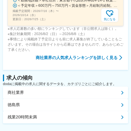
＜勤務地詳細＞本社住所：東京都千代田区外神田4-14-1 秋葉原UDX南ウイング18F勤務地最寄駅：JR山手線・総武線／秋葉原駅受動喫煙対策：屋内全面禁煙変更の範囲：会社の定める事業所（リモートワーク含む）
＜予定年収＞600万円～750万円＜賃金形態＞月給制月給制。賞与昨年支給実績6.7ヶ月分。＜賃金内訳＞月額（基本給）：300,000円～410,000円＜月給＞300,000円～410,000円＜昇給有無＞有＜残業手当＞有＜給与補足＞賞与は直近3年間の平均で6.5か月分支給として計算。全社平均である20時間分の時間外手当含む。時間外手当は1分単位で支給。賃金はあくまでも目安の金額であり、選考を通じて上下する可能性があります。月給(月額)は固定手当を含めた表記です。
掲載予定期間：
2026/7/16（木）
〜
2026/10/14（水）
気になる
更新日：
2026/7/25（土）
※求人応募数の多い順にランキングしています（非公開求人は除く）。
※集計対象期間：2026/8/2（日）～2026/8/8（土）
※事情により掲載終了予定日よりも前に求人募集が終了していることもご
ざいます。その場合は当サイトから応募はできませんので、あらかじめご
了承ください。
商社業界
の人気求人ランキングを詳しく見る
求人の傾向
dodaに掲載中の求人に関するデータを、カテゴリごとにご紹介します。
商社業界
徳島県
残業20時間未満