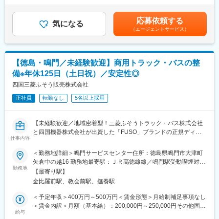
基本昇給の他、特別昇給（約10,000円）の過去実績あり■賞与：
■業務の詳細：
年2回※過去実績4ヶ月分賃金はあくまでも目安の金額であり、選
応募依頼する
お客様（メインは運送業者）からトラック等の仕様の相談を頂い
気になる
考を通じて上下する可能性があります。月給(月額)は固定手当を含
（エージェントサービス）
た際に、ヒアリングを行いながらどういったカスタマイズができ
めた表記です。
るか提案頂きます。
基本的には既存のお客様に対しての深耕営業となりますので、長
期的な関係を築いていくことができます。
【徳島・鳴門／未経験歓迎】商用トラック・バスの整
また図面の設計等は製造元メーカーにて行っているため、専門的
備※年休125日（土日祝）／安定性◎
な知識は必要ありません。納品後もアフターフォローを行って頂
きますが、故障やメンテナンスなど技術的な部分は専任の整備担
四国三菱ふそう販売株式会社
当が別途対応する形となります。
正社員
転勤なし
5名以上採用
■一日の流れ：
メール整理や資料準備（8時45分～10時）→納入先へのフォロー
訪問2～3件程度（10時～12時）→昼食（12時～13時）→紹介い
【未経験歓迎／地域密着型！三菱ふそうトラック・バス株式会社
ただいたお客様への提案（13時～16時）→翌日の訪問準備（16時
と四国機器株式会社が出資した「FUSO」ブランドの正規ディー
～17時）→就業（18時以降）
仕事内容
ラー／全社平均残業20H程度／離職率も低く安定して長期就業可
※スケジュール管理については、社員一人ひとりの裁量に任せてお
能な環境です／転勤なし】
＜勤務地詳細＞鳴門サービスセンター住所：徳島県鳴門市大津町
ります。
矢倉中の越16 勤務地最寄駅：ＪＲ高徳線線／鳴門駅受動喫煙対
■職務のミッション：
■業務概要：
勤務地
策：敷地内喫煙可能場所あり変更の範囲：無
当社の取扱製品は、お客様にとって非常に重要な商売道具です。
【最寄り駅】
大型のトラック、商用車の整備を担当いただきます。
お客様に最も適したトラックやバス、漁船などの提案のみなら
金比羅前駅、教会前駅、撫養駅
※車検がメインとなり、基本的には工場勤務です。外に行くことは
ず、特殊なオプションの搭載や、カスタムの提案を行うことで、
ほとんどありません。
＜予定年収＞400万円～500万円＜賃金形態＞月給制補足事項なし
お客様の効率アップを図っていきます。お客様に大きな喜びを提
＜賃金内訳＞月額（基本給）：200,000円～250,000円その他固定
供し、更なる信頼関係の構築に繋げることがミッションです。
■入社後の流れ：
給与
手当/月：4,000円＜月給＞204,000円～254,000円＜昇給有無＞有