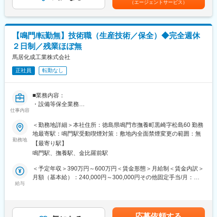
（エージェントサービス）
◇お客様へのヒアリング・ご提案
あり、選考を通じて上下する可能性があります。月給(月額)は固定
◎週1回の英会話レッスンや資格取得支援制度あり
◇インテリア見積り依頼
手当を含めた表記です。
◎年間休日125日・土日祝休み・残業月5～10時間程度と働きやす
◇ご契約後のインテリアのプレゼンテーション作成
い環境
◇内装コーディネートの相談
◎転勤なし。地域に根差して長期的なキャリアを築ける
【鳴門/転勤無】技術職（生産技術／保全）◆完全週休
◇インテリアの取り付けの確認など
２日制／残業ほぼ無
※支店以外での展示場での打ち合わせもあります。
■想定されるキャリアパス
※月に1～2件からスタートし、将来は4～5件担当
馬居化成工業株式会社
貿易事務のスペシャリストや、将来的には営業やマネジメントな
ど多様なキャリアに挑戦可能。安定した環境で長期就業を目指せ
正社員
転勤なし
■入社後の流れ：
ます。
1ヶ月まで／初期研修（パソコン入力方法・商品内容・事務作業）
2～6ヵ月／現場でのOJT、先輩に同行
■企業の特徴/魅力
■業務内容：
※慣れるまでは、先輩社員が同席します。
板ガラス加工機の分野で高いシェアを持ち、業界内で確かな実績
・設備等保全業務
仕事内容
と信頼を誇る地域密着型グローバル企業です。
・機械・装置などの管理
■当ポジションの魅力：
・新規設備導入
＜勤務地詳細＞本社住所：徳島県鳴門市撫養町黒崎字松島60 勤務
◇働く環境
変更の範囲：会社の定める業務
・生産ラインの改善活動 等
地最寄駅：鳴門駅受動喫煙対策：敷地内全面禁煙変更の範囲：無
20代～40代が多く、子育て中やママも活躍しています。
勤務地
産休育休やゆとり休暇などしっかり休める環境です。
【最寄り駅】
■同社の特徴：
◇スキルUP支援もしっかり！（取得祝い金も、資格手当）
鳴門駅、撫養駅、金比羅前駅
・１５９９年創始、４２５年を超える歴史を持つ徳島最古の企業
例えばインテリアコーディネーターは、資格取得合格祝い金制度
・硫酸マグネシウム製造・販売 日本Ｎｏ．１
＜予定年収＞390万円～600万円＜賃金形態＞月給制＜賃金内訳＞
30,000円
・動物用医薬品・土木製品を自社開発
月額（基本給）：240,000円～300,000円その他固定手当/月：
資格手当は月2000円です。
・自社ブランド「ＮＥＨＡＮ ＴＯＫＹＯ」を展開
給与
10,000円～50,000円＜月給＞250,000円～350,000円＜昇給有無
※別資格に関しても規定に応じて支給します。
＞有＜残業手当＞有＜給与補足＞■スキル、年齢により応相談■諸
◇インセンティブあり
社員のチャレンジやイノベーションが積極的に発信できる環境づ
手当：時間外手当、役職手当、職務能手当等■賞与あり：年2回
固定給に加えて、成果をあげた方にはインセンティブもありま
くりをしています。【硫酸マグネシウム】製造販売日本シェア
4ヶ月程度（前年度実績）■昇給あり：年1回賃金はあくまでも目
す。
応募依頼する