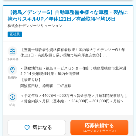
また、海外の展示会へ出展しており、2年に1回程度の海外出張の
チャンスもあります。
■就業環境
◇徳島に腰を据えて働ける
【徳島／デンソーG】自動車整備◆様々な車種・製品に
動物用医薬品（ワクチンを含む）の製造販売では全国的に競合が
・転勤なし
携わりスキルUP／年休121日／有給取得平均16日
少なく、養殖業者や畜産農家など生産者に近い製造・販売体制の
・年間休日125日
特徴を生かして、安定成長を続けております。社員の定着率が高
株式会社デンソーソリューション
・月平均残業5時間程度
く、中途退社が少ないことも魅力の一つです。
地域に根ざして働きながら、世界とつながる仕事に携われます。
正社員
■当社の特徴や強み
■こんな方を歓迎します：
1983年創業時から『生命を科学する』というフィロソフィーを掲
◇海外旅行が趣味
【整備士経験者や資格保有者歓迎！国内最大手のデンソーG！年
げ、生物の健康と成長を支える製品の提供に力を注ぎ、現在で
◇語学力を活かしたい
休121日・有給取得し易い環境で福利厚生充実◎】
は、動物用医薬品、ワクチン、飼料添加物など多岐にわたる製品
仕事内容
◇徳島で転勤なく働きたい
を展開しています。
◇仕事で海外へ行ける機会に挑戦したい
■職務概要：
＜勤務地詳細＞徳島サービスセンター住所：徳島県徳島市北沖洲
畜産分野では、牛の健康維持に有効なバイパス製剤「乳肝（ミル
◇残業少なめ＆年休多めでメリハリを重視したい
車両総合診断と車両整備、デンソー製品（電装品やカーエアコ
4-2-14 受動喫煙対策：屋内全面禁煙
カン）」を業界に先駆けて開発するなど、現場のニーズに応える
⇒一つでも当てはまる方はぜひご応募ください
ン、電子製品等）の取付修理、バスエアコン・冷凍機等の取付・
勤務地
製品を提供し、生産現場を支えています。水産分野では、養殖現
【最寄り駅】
修理等のアフターサービスをお任せいたします。
場の声をもとに実用性の高いワクチンや医薬品を手がけ、フェノ
阿波富田駅、徳島駅、二軒屋駅
変更の範囲：会社の定める業務
トヨタ車に限らず様々な自動車や大型バス、トラック等、携わる
キシエタノールを主成分とする世界初の魚類用麻酔剤など、革新
車種は多岐にわたるため技術力を上げることができます。
＜予定年収＞440万円～560万円＜賃金形態＞月給制特記事項なし
的な製品も開発しています。また、バイオ科学グループの強みを
＜賃金内訳＞月額（基本給）：234,000円～301,000円＜月給＞
活かし、種苗の生産からワクチン・医薬品・飼料提供、鮮魚の卸
■職務詳細：
給与
234,000円～301,000円＜昇給有無＞有＜残業手当＞有＜給与補足
売までを一貫して手がけることで、業界内での確固たる信頼を築
・カーエアコンの点検・修理
＞※年収は残業20時間試算した金額を含んでおります。■昇給：年
いています。
・カーナビや用品等の取付・システム診断
1回（4月）■賞与：年2回（7月・12月）※平均5カ月賃金はあくま
近年では、アジア最大規模の畜産・水産業の国際展示会「VIV
・自動車の点検・修理、冷凍車の点検・修理
でも目安の金額であり、選考を通じて上下する可能性がありま
ASIA」へ出展するなど、海外市場への展開にも積極的に取り組ん
応募依頼する
・自動車部品や機器の販売
気になる
す。月給(月額)は固定手当を含めた表記です。
でいます。
（エージェントサービス）