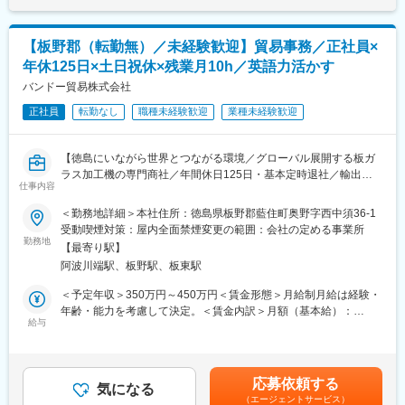
■仕事の流れ：
変更の範囲：会社の定める業務
お取引先のカーディーラーや個人からの依頼があり、普通自動車
をはじめトラック・バスなどの幅広い車種の自動車用品の取り付
【板野郡（転勤無）／未経験歓迎】貿易事務／正社員×
け・メンテナンス・故障診断を行って頂きます。
年休125日×土日祝休×残業月10h／英語力活かす
自社サービスセンターもしくは高知県内の現地に赴いて整備作業
を行っていただきます。
バンドー貿易株式会社
カーディーラー等で対応が困難な部分を対応するため、整備士資
正社員
転勤なし
職種未経験歓迎
業種未経験歓迎
格・経験を活かし日々新鮮な業務を担当することが出来ます。今
後は車検・点検・整備にも注力していく予定です。
※主な取り扱い製品：カーエアコン・カーナビゲーション・ドライ
【徳島にいながら世界とつながる環境／グローバル展開する板ガ
ブレコーダー・デジタルタコグラフ等
ラス加工機の専門商社／年間休日125日・基本定時退社／輸出入
仕事内容
に関わる幅広い業務経験が積める環境】
■組織構成：
＜勤務地詳細＞本社住所：徳島県板野郡藍住町奥野字西中須36-1
組織構成：11名（全体平均44歳、エンジニア7名平均40歳）
■業務概要
受動喫煙対策：屋内全面禁煙変更の範囲：会社の定める事業所
当社は、世界トップクラスのシェアを誇る海外メーカーと提携
勤務地
■目標管理／スキルアップなど：
【最寄り駅】
し、板ガラス加工機や産業機械の輸入・販売・据付・メンテナン
・社内資格取得によるステップアップも可能です。
阿波川端駅、板野駅、板東駅
スを手掛ける専門商社です。今回募集する貿易事務は、海外メー
・成果＝結果だけではなく目標達成に向けた行動（プロセス）も
カーとのやり取りや輸出入業務を支えるポジション。イタリア、
＜予定年収＞350万円～450万円＜賃金形態＞月給制月給は経験・
評価対象としており、事業環境などに左右されない本人の貢献度
オーストリア、台湾、中国など世界各国の取引先と英語でコミュ
年齢・能力を考慮して決定。＜賃金内訳＞月額（基本給）：
を公正に評価しています。
ニケーションを取りながら、受発注から納品までを一貫して担当
給与
230,000円～300,000円＜月給＞230,000円～300,000円＜昇給有
いただきます。海外とのメール対応や調整業務が日常的に発生す
無＞有＜残業手当＞有賃金はあくまでも目安の金額であり、選考
■働く環境について：
るため、英語力を活かしながら専門スキルを身につけることがで
を通じて上下する可能性があります。月給(月額)は固定手当を含め
・デンソーグループの徹底した労務管理のもと働きやすい環境が
きます。
た表記です。
作られております。2025年度は、前年度から年間休日が1日増え
応募依頼する
気になる
121日となりました。
（エージェントサービス）
■業務詳細