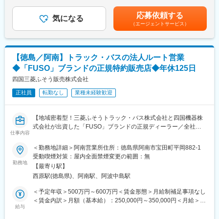
※昼食手当 10,000円■賞与：年2回 計3.15ヶ月分（前年度実績あ
・既存のお客様への商品紹介や技術提案など、関係構築が重要な
り）賃金はあくまでも目安の金額であり、選考を通じて上下する
応募依頼する
お仕事になります。
気になる
可能性があります。月給(月額)は固定手当を含めた表記です。
（エージェントサービス）
・また新規のお客様は既存のお客様からの紹介が主となってお
り、新規顧客の対応も行っていただきます。
・移動手段は社用車になります。
【徳島／阿南】トラック・バスの法人ルート営業
■業務の魅力
◆「FUSO」ブランドの正規特約販売店◆年休125日
「農」を通して「喜び」を感じ、お客様のニーズに応えサポート
をさせていただくことはもちろんのこと、地域社会の発展や食の
四国三菱ふそう販売株式会社
安全に貢献することができます。
正社員
転勤なし
業種未経験歓迎
■入社後の流れ：
・慣れるまでは先輩からの指導があります。ルートセールスを主
【地域密着型！三菱ふそうトラック・バス株式会社と四国機器株
に行っていただき、仕事の流れや知識を身につけて頂きます。
式会社が出資した「FUSO」ブランドの正規ディーラー／全社平
・まずは配達が主な仕事になりますが、慣れてからは担当エリア
仕事内容
均残業20H程度／離職率も低く安定して長期就業可能な環境です
を持ってもらい、新しい品種や資材の提案、栽培技術の指導等を
／転勤なし】
＜勤務地詳細＞阿南営業所住所：徳島県阿南市宝田町平岡882-1
行って頂きます。
受動喫煙対策：屋内全面禁煙変更の範囲：無
■配属先について：
■業務概要：
勤務地
・社長ふくめて営業担当は4名です
【最寄り駅】
同社にて法人のお客様向けに自動車（主に1.5トン～大型までのト
・30代から60代まで幅広い年代の方々が活躍中です
西原駅(徳島県)、阿南駅、阿波中島駅
ラック・バス）の提案からアフターフォローまで定期的なヒアリ
・時間外労働：月平均20時間です
ング、アフターフォローを担当いただきます。
＜予定年収＞500万円～600万円＜賃金形態＞月給制補足事項なし
・お客様への定期的なヒアリング
＜賃金内訳＞月額（基本給）：250,000円～350,000円＜月給＞
・見積作成、各種書類作成
給与
250,000円～350,000円＜昇給有無＞有＜残業手当＞有＜給与補足
・定期的なアフターフォロー（納入後の点検案内など）
＞※給与詳細は年齢・経験・能力等を踏まえて決定■昇給：年1回※