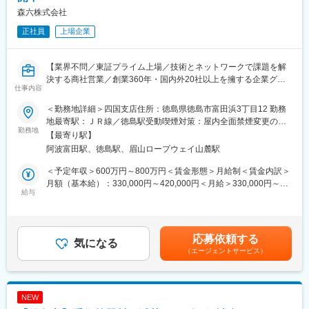
森六株式会社
正社員
上場企業
【業界不問／東証プライム上場／技術とネットワークで課題を解
決する商社営業／創業360年・国内外20社以上を擁する企業グル
仕事内容
ープ／14か国・64拠点にグローバル展開／グループ売上約1400億
円】
＜勤務地詳細＞四国支店住所：徳島県徳島市富田浜3丁目12 勤務
地最寄駅：ＪＲ線／徳島駅受動喫煙対策：屋内全面禁煙変更の範
◆求人ポイント：
勤務地
囲：会社の定める事業所
【最寄り駅】
・徳島に根差してグローバル企業で働ける
阿波富田駅、徳島駅、眉山ロープウェイ山麓駅
地域産業を支える世界トップクラスのメーカーと取引し、森六グ
ループのネットワークも活用できます。
＜予定年収＞600万円～800万円＜賃金形態＞月給制＜賃金内訳＞
・大手メーカーの新製品開発に携われる
月額（基本給）：330,000円～420,000円＜月給＞330,000円～
お客様の開発段階から入り込み、材料や技術提案を実施。
給与
420,000円＜昇給有無＞有＜残業手当＞有＜給与補足＞※上記年収
新製品が世の中に出るまで支援できます。
は部の平均残業20時間を想定に含んだ金額です。※給与は、経
・価格競争ではない提案営業
験・スキルを考慮の上決定■賞与：原則年2回（6月/12月｜4.8か月
商材力だけでなく、「どのメーカーと組み合わせるか」「どの技
※前年度実績）■昇給：原則年1回（4月）賃金はあくまでも目安の
応募依頼する
術を活用するか」を考えながら課題解決を行う営業です。
気になる
金額であり、選考を通じて上下する可能性があります。月給(月額)
（エージェントサービス）
・将来性の高い市場
は固定手当を含めた表記です。
LED・半導体・電子部品業界では、高性能化・高品質化ニーズが
拡大。日本メーカーならではの品質優位性を活かした提案機会が
増えています。
NEW