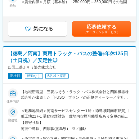
＜賃金内訳＞月額（基本給）：250,000円～350,000円その他固定
いて、各部署、各支店の社員と交流できるチャンスが多々用意さ
■入社後の流れ：
給与
手当/月：4,000円＜月給＞254,000円～354,000円＜昇給有無＞有
れているため、社員間の情報を共有できる環境です。「自分らし
補助作業からスタートして、車検・整備などの一連の業務を行っ
＜残業手当＞有＜給与補足＞※給与詳細は年齢・経験・能力等を踏
さ」を充分に発揮しながら、スキルアップを図ることができま
て頂きます。チーム単位で整備を行うため、不明点はいつでも先
まえて決定■昇給：年1回※基本昇給の他、特別昇給（約10,000
す。
輩社員に聞ける環境です。また整備士や検査員、牽引免許などの
円）の過去実績あり■賞与：年2回※過去実績4ヶ月分賃金はあくま
応募依頼する
業務で必要な資格は全額会社負担で取得頂けます。
気になる
でも目安の金額であり、選考を通じて上下する可能性がありま
変更の範囲：会社の定める業務
（エージェントサービス）
す。月給(月額)は固定手当を含めた表記です。
■自動車事業部門の特徴：
自動車事業部門は約300名で構成されております。「三菱ふそう
トラック・バス」の特約販売店として、香川県・徳島県・愛媛
【徳島／阿南】商用トラック・バスの整備※年休125日
県・高知県の三菱ふそうトラック（1.5トン～大型トラック）、バ
（土日祝）／安定性◎
ス（大・中・小）を取り扱っている部門です。「FUSO」ブラン
ドは昔からお客様より厚い信頼を得ており、性能的にも優れてい
四国三菱ふそう販売株式会社
ると高いご評価を頂いています。
正社員
転勤なし
5名以上採用
■当社の魅力：
・全ての部門（整備、営業等）が連携しながら、丁寧なアフター
【地域密着型！三菱ふそうトラック・バス株式会社と四国機器株
フォローに力を入れております。修理、故障を未然に防ぐ定期的
式会社が出資した「FUSO」ブランドの正規ディーラー／全社平
な点検案内をきめ細やかに行っていることから、多くのお客様よ
仕事内容
均残業20H程度／離職率も低く安定して長期就業可能な環境です
り信用を獲得していることが特徴です。大手企業との取引、そし
／転勤なし】
＜勤務地詳細＞阿南サービスセンター住所：徳島県阿南市那賀川
て取引先からの厚い信頼に加えて、各地域に支店、営業所を展開
町工地227-1 受動喫煙対策：敷地内喫煙可能場所あり変更の範
しているため、抜群の安定基盤を誇ります。
■業務概要：
勤務地
囲：無
【最寄り駅】
大型のトラック、商用車の整備を担当いただきます。
■社風：
阿波中島駅、西原駅(徳島県)、羽ノ浦駅
※車検がメインとなり、基本的には工場勤務です。外に行くことは
現在、20代～30代の社員が活躍しており、良好なチームワーク体
ほとんどありません。
＜予定年収＞500万円～600万円＜賃金形態＞月給制補足事項なし