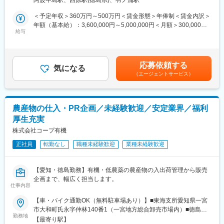
阿波中島駅、西原駅(徳島県)、羽ノ浦駅
ョンです。
本ポジションは単なる試験オペレーターではなく、分析からGMP
＜予定年収＞360万円～500万円＜賃金形態＞年俸制＜賃金内訳＞
運用まで一貫して関わることができ、将来的に医薬品業界でも通
年額（基本給）：3,600,000円～5,000,000円＜月額＞300,000円
用する専門性を身につけられます。
給与
～416,666円（12分割）＜昇給有無＞有＜残業手当＞有＜給与補
足＞※年俸制のため月給は定期賞与を含む年俸を12分割※給与詳細
■業務内容
は職歴・年齢・スキルなどにより決定■昇給：年1回（4月）■決算
・原料・製品のサンプリングおよび理化学試験（各種分析機器を
賞与：業績に応じ決算賞与を別途支給（ここ9年は連続で支給の実
応募依頼する
使用）
気になる
績あり）賃金はあくまでも目安の金額であり、選考を通じて上下
（エージェントサービス）
・容器・ラベル・包装資材の品質検査
する可能性があります。月給(月額)は固定手当を含めた表記です。
・製造工程におけるバリデーション試験
・GMP関連業務（記録作成、手順書整備、農林水産省への届出対
応など）
農産物の仕入・PR企画／未経験歓迎／安定業界／福利
・試験動物（魚類）の飼育管理および試験データの取得・記録
厚生充実
※試験用魚類については年間約8ヶ月飼育を行い、その期間は給餌
や環境管理なども日常業務に含まれます
株式会社コープ有機
正社員
転勤なし
職種未経験歓迎
業種未経験歓迎
■業務内容
・原料・製品のサンプリングおよび理化学試験
・容器・ラベル・包装資材の品質検査
【愛知・徳島勤務】有機・低農薬の農産物の入出荷管理から販売
・製造工程におけるバリデーション試験
企画まで、幅広く担当します。
・GMP関連業務（記録作成、手順書整備、届出対応など）
仕事内容
・試験動物（魚類）の飼育管理および試験データの記録
【車・バイク通勤OK（無料駐車場あり）】■東海支所愛知県一宮
※魚類は年間約8ヶ月飼育し、その間は給餌や環境管理を行います
市大和町氏永字仲林140番1（一宮地方総合卸売市場内）■徳島支
勤務地
所徳島県徳島市川内町平石若松204番地6※受動喫煙対策あり
■入社後の流れ
【最寄り駅】