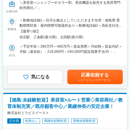
＼美容室へシャンプーやカラー剤、美容機器を販売する美容専門
卸売商社／
仕事内容
“美容室のパートナー”として、美容室の成長を支える営業職です。
＜勤務地詳細1＞自宅を拠点としていただきます住所：徳島県 受
■業務内容：
動喫煙対策：屋内喫煙可能場所あり＜勤務地詳細2＞高松支社住
理美容室向けのシャンプー・カラー剤・ヘアケア商品・美容機器
勤務地
所：香川県高松市伏石町2086-3 受動喫煙対策：敷地内全面禁煙変
【最寄り駅】
などを扱うルート営業をお任せします。
更の範囲：会社の定める事業所
伏石駅、三条駅(香川県)、太田駅(香川県)
単なる商品販売ではなく、サロンの悩みや目指す姿に寄り添いな
がら、最適な提案・サポートを行う仕事です。
＜予定年収＞380万円～460万円＜賃金形態＞月給制＜賃金内訳＞
業界未経験の方でも、充実した研修とフォロー体制があるため安
月額（基本給）：218,000円～240,000円固定残業手当/月：
心してスタートできます。
給与
54,500円～60,000円（固定残業時間31時間30分/月）超過した時
間外労働の残業手当は追加支給＜月給＞272,500円～300,000円
＜具体的には…＞
（一律手当を含む）＜昇給有無＞有＜残業手当＞有＜給与補足＞※
メイン業務は「既存顧客との関係構築」です。定期訪問を行い、
給与詳細は前職を考慮し、当社規定により決定します。■昇給：年
応募依頼する
関係性を築いて頂きます。
気になる
1回■賞与：年2回（7月、12月） ※賞与想定 2～4.4ヶ月分（月給
（エージェントサービス）
定期訪問時に新商品のご案内、お困りごとのヒアリング、購入頂
「基本給＋固定残業代」で計算）賃金はあくまでも目安の金額で
いた商品のフォローなどを行います。
あり、選考を通じて上下する可能性があります。月給(月額)は固定
必要に応じてアポイントを取得し、新規出店に向けた打合せや美
手当を含めた表記です。
容室の売上アップのためのキャンペーンや新メニューの企画・提
【徳島:未経験歓迎】美容室×ルート営業◇美容商社／教
案などを行います。
育体制充実／既存顧客中心／業績伸長の安定企業！
1日の訪問件数は担当エリアごとにご自身で計画立ててスケジュー
ルを組んで頂きます。
株式会社ミラビスイースト
正社員
転勤なし
職種未経験歓迎
業種未経験歓迎
＼1日のスケジュール例／
8:30 業務スタート：朝礼で情報共有をしたり、提案資料の準備を