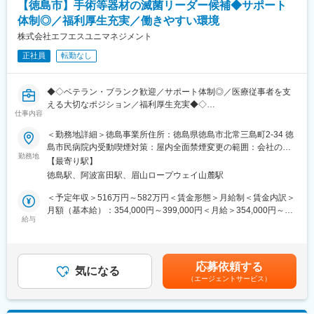
【徳島市】手術等器材の滅菌リーダー候補◆サポート
◆業務内容：
「モノを売る営業」ではなく、お客様の課題解決を実現するソリ
体制◎／福利厚生充実／働きやすい環境
ューション営業です。LED・半導体・ディスプレイなどの電気電
株式会社エフエスユニマネジメント
子分野のお客様に対し、化学メーカーや素材メーカー、自動車部
正社員
転勤なし
品メーカーなど幅広いネットワークを活用しながら最適な材料・
技術を提案します。
・既存顧客への提案営業（業務比率90％以上）
◆◇ベテラン・ブランク歓迎／サポート体制◎／医療従事者を支
・顧客の新規開発案件への参画
える大切なポジション／福利厚生充実◆◇
・仕入先メーカーとの調整、同行訪問
仕事内容
■業務内容：
・新規商材、新規テーマの発掘
手術で使用する器材の洗浄・滅菌作業など、医療現場の感染管理
・見積作成、納期調整、各種フォロー業務
＜勤務地詳細＞徳島事業所住所：徳島県徳島市北常三島町2-34 徳
に寄与する業務です。グローブ、エプロン、フェイスシールド等
◇担当顧客：徳島県内を代表するLED・光半導体メーカーを中心
島市民病院内受動喫煙対策：屋内全面禁煙変更の範囲：会社の定
の防護具を着用して感染対策を徹底しています。また、器材の在
勤務地
に担当いただきます。国内外で高い評価を受けるメーカーと直接
める事業所
【最寄り駅】
庫管理や洗浄機器・滅菌機器類の稼働状況管理も行います。
向き合いながら、最先端製品の開発に携われる環境です。売上規
徳島駅、阿波富田駅、眉山ロープウェイ山麓駅
模の大きい主要顧客を担当するため、大きなやりがいと責任感を
■具体的な仕事の流れ：
持って活躍いただけます。
＜予定年収＞516万円～582万円＜賃金形態＞月給制＜賃金内訳＞
・洗浄工程：使用された医療器材を洗浄します。
月額（基本給）：354,000円～399,000円＜月給＞354,000円～
・組立・性能点検：洗浄されたピンセットなどの医療器材を個々
給与
◆ポジションの魅力：
399,000円＜昇給有無＞有＜残業手当＞有＜給与補足＞■賞与：年
に性能点検して組み立てます。
お客様からは、「こんな製品を作りたい」「もっと環境負荷を下
2回（6月、12月）■昇給：年1回（6月）賃金はあくまでも目安の
・包装・滅菌：組み立てが終わった医療器材を包装し、滅菌しま
げたい」「製品品質を向上させたい」といった相談が寄せられま
金額であり、選考を通じて上下する可能性があります。月給(月額)
す。
す。その課題に対して、当社が持つ豊富な商材・技術・グローバ
は固定手当を含めた表記です。
応募依頼する
・保管・供給：滅菌工程が終了した医療器材を一時保管します。
気になる
ルネットワークを活用し、最適な解決策を提案します。単なる価
（エージェントサービス）
※医療現場の定数や依頼に合わせ、滅菌した医療器材を供給しま
格競争ではなく、お客様の開発パートナーとして価値を発揮でき
す。
る営業スタイルです。