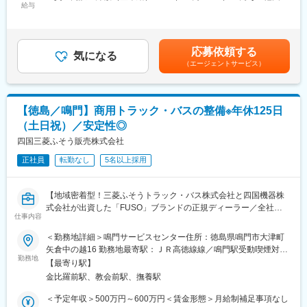
■入社後の流れ：
給与
手当/月：4,000円＜月給＞204,000円～254,000円＜昇給有無＞有
補助作業からスタートして、車検・整備などの一連の業務を行っ
＜残業手当＞有＜給与補足＞※給与詳細は年齢・経験・能力等を踏
変更の範囲：会社の定める業務
て頂きます。チーム単位で整備を行うため、不明点はいつでも先
まえて決定■昇給：年1回※基本昇給の他、特別昇給（約10,000
輩社員に聞ける環境です。また整備士や検査員、牽引免許などの
円）の過去実績あり■賞与：年2回※過去実績4ヶ月分賃金はあくま
応募依頼する
業務で必要な資格は全額会社負担で取得頂けます。
気になる
でも目安の金額であり、選考を通じて上下する可能性がありま
（エージェントサービス）
す。月給(月額)は固定手当を含めた表記です。
■自動車事業部門の特徴：
自動車事業部門は約300名で構成されております。「三菱ふそう
トラック・バス」の特約販売店として、香川県・徳島県・愛媛
【徳島／鳴門】商用トラック・バスの整備※年休125日
県・高知県の三菱ふそうトラック（1.5トン～大型トラック）、バ
（土日祝）／安定性◎
ス（大・中・小）を取り扱っている部門です。「FUSO」ブラン
ドは昔からお客様より厚い信頼を得ており、性能的にも優れてい
四国三菱ふそう販売株式会社
ると高いご評価を頂いています。
正社員
転勤なし
5名以上採用
■当社の魅力：
・全ての部門（整備、営業等）が連携しながら、丁寧なアフター
【地域密着型！三菱ふそうトラック・バス株式会社と四国機器株
フォローに力を入れております。修理、故障を未然に防ぐ定期的
式会社が出資した「FUSO」ブランドの正規ディーラー／全社平
な点検案内をきめ細やかに行っていることから、多くのお客様よ
仕事内容
均残業20H程度／離職率も低く安定して長期就業可能な環境です
り信用を獲得していることが特徴です。大手企業との取引、そし
／転勤なし】
＜勤務地詳細＞鳴門サービスセンター住所：徳島県鳴門市大津町
て取引先からの厚い信頼に加えて、各地域に支店、営業所を展開
矢倉中の越16 勤務地最寄駅：ＪＲ高徳線線／鳴門駅受動喫煙対
しているため、抜群の安定基盤を誇ります。
■業務概要：
勤務地
策：敷地内喫煙可能場所あり変更の範囲：無
【最寄り駅】
大型のトラック、商用車の整備を担当いただきます。
■社風：
金比羅前駅、教会前駅、撫養駅
※車検がメインとなり、基本的には工場勤務です。外に行くことは
現在、20代～30代の社員が活躍しており、良好なチームワーク体
ほとんどありません。
＜予定年収＞500万円～600万円＜賃金形態＞月給制補足事項なし
制が築かれております。また、社内研修、社内イベントなどにお