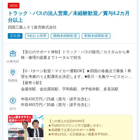
変更の範囲：会社の定める業務
NEW
トラック・バスの法人営業／未経験歓迎／賞与4.2カ月
分以上
四国三菱ふそう販売株式会社
正社員
5名以上採用
職種未経験歓迎
業種未経験歓迎
【安心のサポート体制】トラック・バスの販売／カスタムから車
検・修理の提案までトータルで担当
仕事内容
【U・Iターン歓迎！マイカー通勤OK】★四国の各拠点で募集！希
望を考慮のうえ配属先を決定します。■香川・丸亀サービスセンタ
勤務地
ー：香川県丸亀市郡家町字原2933-1■徳島・鳴門サービスセンタ
【最寄り駅】
ー：徳島県鳴門市大津町矢倉字中の越16■愛媛・宇和島サービス
金蔵寺駅、金比羅前駅、宇和島駅、伊予桜井駅、多喜浜駅
センター：愛媛県宇和島市保田甲885-1・今治サービスセンター：
愛媛県今治市郷桜井4-7-43・新居浜サービスセンター：愛媛県新
年収430万円／25歳（賞与・諸手当含む）
居浜市黒島1-6-43※受動喫煙対策：オフィス内禁煙
年収460万円／30歳（賞与・諸手当含む）
給与
【この求人の注目POINT】
★“FUSO”のブランド力で提案しやすい
★未経験でも安心のサポート体制
★年休125日／土日祝休み／残業月平均20h
★賞与4.2カ月～5.2カ月分（昨年度実績）