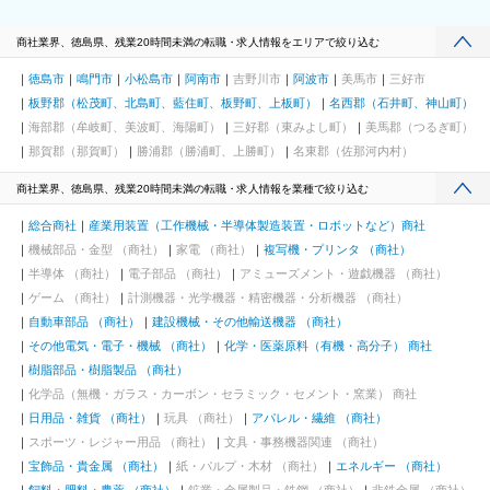
商社業界、徳島県、残業20時間未満の転職・求人情報をエリアで絞り込む
徳島市
鳴門市
小松島市
阿南市
吉野川市
阿波市
美馬市
三好市
板野郡（松茂町、北島町、藍住町、板野町、上板町）
名西郡（石井町、神山町）
海部郡（牟岐町、美波町、海陽町）
三好郡（東みよし町）
美馬郡（つるぎ町）
那賀郡（那賀町）
勝浦郡（勝浦町、上勝町）
名東郡（佐那河内村）
商社業界、徳島県、残業20時間未満の転職・求人情報を業種で絞り込む
総合商社
産業用装置（工作機械・半導体製造装置・ロボットなど）商社
機械部品・金型 （商社）
家電 （商社）
複写機・プリンタ （商社）
半導体 （商社）
電子部品 （商社）
アミューズメント・遊戯機器 （商社）
ゲーム （商社）
計測機器・光学機器・精密機器・分析機器 （商社）
自動車部品 （商社）
建設機械・その他輸送機器 （商社）
その他電気・電子・機械 （商社）
化学・医薬原料（有機・高分子） 商社
樹脂部品・樹脂製品 （商社）
化学品（無機・ガラス・カーボン・セラミック・セメント・窯業） 商社
日用品・雑貨 （商社）
玩具 （商社）
アパレル・繊維 （商社）
スポーツ・レジャー用品 （商社）
文具・事務機器関連 （商社）
宝飾品・貴金属 （商社）
紙・パルプ・木材 （商社）
エネルギー （商社）