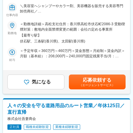
行います。
＼美容室へシャンプーやカラー剤、美容機器を販売する美容専門
9:00 アポイント訪問：新メニューの提案や、具体的な展開方法な
卸売商社／
ど、1時間程度の商談をします。
仕事内容
“美容室のパートナー”として、美容室の成長を支える営業職です。
10:00 定期訪問：1日10件～15件程度訪問します。1件あたり10分
＜勤務地詳細＞高松支社住所：香川県高松市伏石町2086-3 受動喫
程度、立ち話がメインで、新商品のご紹介や導入商品のフォロー
■お仕事内容：
煙対策：敷地内全面禁煙変更の範囲：会社の定める事業所
などを行います。
理美容室向けのシャンプー・カラー剤・ヘアケア商品・美容機器
勤務地
17:30 帰社：必要に応じて翌日の提案資料の準備などを行いま
【最寄り駅】
などを扱うルート営業をお任せします。
す。
伏石駅、三条駅(香川県)、太田駅(香川県)
単なる商品販売ではなく、サロンの悩みや目指す姿に寄り添いな
がら、最適な提案・サポートを行う仕事です。
＜予定年収＞360万円～460万円＜賃金形態＞月給制＜賃金内訳＞
■教育・研修体制：
営業未経験の方でも、充実した研修とフォロー体制があるため安
月額（基本給）：208,000円～240,000円固定残業手当/月：
・入社後は1週間本社研修があり、その後に現場へ配属され、更に
心してスタートできます。
給与
52,000円～60,000円（固定残業時間31時間30分/月）超過した時
1～2ヶ月の営業同行を中心とした現場研修があります。営業同行
間外労働の残業手当は追加支給＜月給＞260,000円～300,000円
と並行してメーカーによる基礎知識研修や商品の研修も実施しま
＜具体的には…＞
（一律手当を含む）＜昇給有無＞有＜残業手当＞有＜給与補足＞※
す。専門知識を身につける教育体制は万全です。
メイン業務は「既存顧客との関係構築」です。定期訪問を行い、
給与詳細は前職を考慮し、当社規定により決定します。■昇給：年
・階層別研修や、強みにフォーカスしたコーチング、成功事例の
応募依頼する
関係性を築いて頂きます。
気になる
1回■賞与：年2回（7月、12月） ※賞与想定 2～3.5ヶ月分（月給
共有など、人材育成に注力しています。
（エージェントサービス）
定期訪問時に新商品のご案内、お困りごとのヒアリング、購入頂
「基本給＋固定残業代」で計算）賃金はあくまでも目安の金額で
いた商品のフォローなどを行います。
あり、選考を通じて上下する可能性があります。月給(月額)は固定
■当社の魅力：
必要に応じてアポイントを取得し、新規出店に向けた打合せや美
手当を含めた表記です。
・創業80年、10年以上業績は常に安定成長、直近5年で70％伸長
容室の売上アップのためのキャンペーンや新メニューの企画・提
しています！
人々の安全を守る道路用品のルート営業／年休125日／
案などを行います。
・明確な評価制度 四半期ごとの上長面談を実施をしており、成果
直行直帰
1日の訪問件数は担当エリアごとにご自身で計画立ててスケジュー
だけではなく、目標に対する行動の質や量など、公平性の高い評
ルを組んで頂きます。
株式会社吾妻商会
価制度を用いております。営業スキルに磨きをかけることが給与
UPの近道です。
正社員
職種未経験歓迎
業種未経験歓迎
＼1日のスケジュール例／