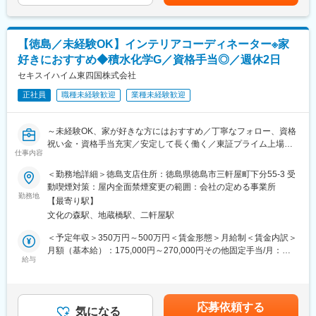
・健康推進の取り組み：健康経営優良法人「ホワイト500」認定
＜日々発生する業務＞
企業 （7年連続）
・部品の発注・在庫管理
・子育てサポート企業認定：「くるみんマーク」取得 （2024年
・納品スケジュール管理や調整
10月）
【徳島／未経験OK】インテリアコーディネーター※家
・部品の梱包業務
・わくわくトーク（1on1）やキャリアデザイン制度：上司と1対1
好きにおすすめ◆積水化学G／資格手当◎／週休2日
で意見交換・共有をする制度が整っております。
＜定期的に発生する業務＞
セキスイハイム東四国株式会社
・全国に拠点があり自身のキャリアアップのために転勤制度があ
・インボイスや輸出入関連書類の作成、税関への提出対応など
ります。
正社員
職種未経験歓迎
業種未経験歓迎
・国内外取引先とのメールでの連絡・調整（海外メーカー6割、国
内顧客4割）
・各メーカーごとの担当業務分担
～未経験OK、家が好きな方にはおすすめ／丁寧なフォロー、資格
※海外メーカーとのやり取りが約6割、国内顧客とのやり取りが約
祝い金・資格手当充実／安定して長く働く／東証プライム上場G
4割です。
仕事内容
／東四国エリアトップクラスの販売戸数～
※英語は主にメールで使用します。
＜勤務地詳細＞徳島支店住所：徳島県徳島市三軒屋町下分55-3 受
■業務内容：
動喫煙対策：屋内全面禁煙変更の範囲：会社の定める事業所
■扱うサービス
◇当社は「セキスイハイム」「セキスイツーユーホーム」の2大ブ
勤務地
板ガラス加工機・産業機械の輸出入業務およびアフターサポート
【最寄り駅】
ランドを主軸に、高知・徳島・香川で展開するハウスメーカーで
文化の森駅、地蔵橋駅、二軒屋駅
す。
■組織構成
◇住宅を購入（契約）したお客様へ壁紙やカーテンなどのインテ
＜予定年収＞350万円～500万円＜賃金形態＞月給制＜賃金内訳＞
現在4名体制（20～40代中心）。少人数で協力し合い、落ち着い
リアのご提案、内装のトータルコーディネートをお任せします。
月額（基本給）：175,000円～270,000円その他固定手当/月：
た雰囲気と相談しやすい環境が特長です。
◇「こんな部屋がつくりたい」というお客様のイメージや要望を
給与
30,000円＜月給＞205,000円～300,000円＜昇給有無＞有＜残業手
具体的に実現するため、営業スタッフと連携して提案していきま
当＞有＜給与補足＞■昇給：年1回■賞与：年2回■その他固定手
■業務の魅力
す。
当：特別手当■別途対象者は資格手当支給（以下一例）：インテリ
◎海外メーカーと日常的に英語でやり取りできる
アコーディネーター2千円宅地建物取引士5千円建築士7千～3万円
◎輸出入業務を一貫して担当し、専門スキルを身につけられる
応募依頼する
■業務詳細：
気になる
建築施工管理技士5千～1万円など賃金はあくまでも目安の金額で
◎徳島にいながらグローバルな仕事に携われる