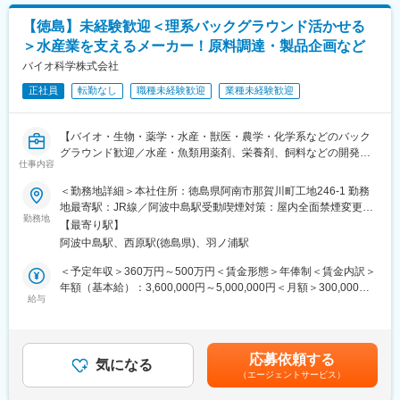
担当していただきます。先輩社員との同行からスタートになりま
ありますし、お休みも取得しやすい環境です。
す。
【徳島】未経験歓迎＜理系バックグラウンド活かせる
変更の範囲：会社の定める業務
＞水産業を支えるメーカー！原料調達・製品企画など
■具体的には
◇カスタマーサポート
バイオ科学株式会社
・日本各地からお問い合わせ頂いた
正社員
転勤なし
職種未経験歓迎
業種未経験歓迎
・お客様に対して電話にてサポート対応
◇設置、据付時のサポート
・まずは先輩の同行からスタート
【バイオ・生物・薬学・水産・獣医・農学・化学系などのバック
・海外メーカーのエンジニアとの同行もあるため、英語でのコミ
グラウンド歓迎／水産・魚類用薬剤、栄養剤、飼料などの開発製
ュニケーション業務も
仕事内容
造メーカー／『生物の健康と成長を支える』製品提供に注力】
◇お客様先への訪問／アフターフォロー
＜勤務地詳細＞本社住所：徳島県阿南市那賀川町工地246-1 勤務
・お客様先での定期点検
水産用の医薬品・栄養剤・飼料および畜産用の機能性飼料の開発
地最寄駅：JR線／阿波中島駅受動喫煙対策：屋内全面禁煙変更の
・故障時の原因分析や修理対応
製造メーカーです。
勤務地
範囲：無
・機械の調整・保守メンテナンス
【最寄り駅】
水産関連製品：https://www.biosiense.co.jp/product-aquaculture
全国に取引先があるため出張業務があります。宿泊を伴う出張も
阿波中島駅、西原駅(徳島県)、羽ノ浦駅
畜産関連製品：https://www.biosiense.co.jp/product-livestock
月に数回ありますが、月平均残業時間は約5時間と少なく、メリハ
＜予定年収＞360万円～500万円＜賃金形態＞年俸制＜賃金内訳＞
リをつけて働ける環境です。
■業務内容
年額（基本給）：3,600,000円～5,000,000円＜月額＞300,000円
動物用医薬品や飼料添加物、一部食品に使われる多様な原料を国
給与
～416,666円（12分割）＜昇給有無＞有＜残業手当＞有＜給与補
■ポジションの魅力
内外から調達します。
足＞※年俸制のため定期賞与を含む年俸を12分割※給与詳細は職
◇海外と関わる機会が豊富
他部署やグループ会社等と連携し、製品設計からコスト管理ま
歴・年齢・スキルなどにより決定■昇給：年1回（4月）■決算賞
当社では海外メーカーの製品を取り扱っており、年に数回ヨーロ
で、製品のトータルプロデュースを行います。
与：業績に応じ決算賞与を別途支給（ここ10年は連続で支給の実
ッパなどからエンジニアが来日します。業務を通じて英語を使う
応募依頼する
・国内外からの原料調達、サプライヤー管理、法的リスク管理
気になる
績あり）賃金はあくまでも目安の金額であり、選考を通じて上下
機会があり、語学力を活かしたい方やグローバルな環境で働きた
（エージェントサービス）
・市場ニーズと製造実現性を考慮した製品設計、コスト管理
する可能性があります。月給(月額)は固定手当を含めた表記です。
い方に最適です。
・データ分析に基づく需要予測・供給計画の策定、在庫の適正化