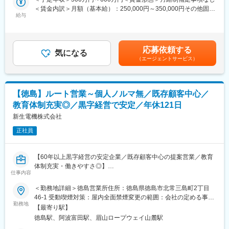
制が築かれております。また、社内研修、社内イベントなどにお
＜賃金内訳＞月額（基本給）：250,000円～350,000円その他固定
いて、各部署、各支店の社員と交流できるチャンスが多々用意さ
■入社後の流れ：
給与
手当/月：4,000円＜月給＞254,000円～354,000円＜昇給有無＞有
れているため、社員間の情報を共有できる環境です。「自分らし
補助作業からスタートして、車検・整備などの一連の業務を行っ
＜残業手当＞有＜給与補足＞※給与詳細は年齢・経験・能力等を踏
さ」を充分に発揮しながら、スキルアップを図ることができま
て頂きます。チーム単位で整備を行うため、不明点はいつでも先
まえて決定■昇給：年1回※基本昇給の他、特別昇給（約10,000
す。
輩社員に聞ける環境です。また整備士や検査員、牽引免許などの
円）の過去実績あり■賞与：年2回※過去実績4ヶ月分賃金はあくま
応募依頼する
業務で必要な資格は全額会社負担で取得頂けます。
気になる
でも目安の金額であり、選考を通じて上下する可能性がありま
変更の範囲：会社の定める業務
（エージェントサービス）
す。月給(月額)は固定手当を含めた表記です。
■自動車事業部門の特徴：
自動車事業部門は約300名で構成されております。「三菱ふそう
トラック・バス」の特約販売店として、香川県・徳島県・愛媛
【徳島】ルート営業～個人ノルマ無／既存顧客中心／
県・高知県の三菱ふそうトラック（1.5トン～大型トラック）、バ
教育体制充実◎／黒字経営で安定／年休121日
ス（大・中・小）を取り扱っている部門です。「FUSO」ブラン
ドは昔からお客様より厚い信頼を得ており、性能的にも優れてい
新生電機株式会社
ると高いご評価を頂いています。
正社員
■当社の魅力：
・全ての部門（整備、営業等）が連携しながら、丁寧なアフター
【60年以上黒字経営の安定企業／既存顧客中心の提案営業／教育
フォローに力を入れております。修理、故障を未然に防ぐ定期的
体制充実・働きやすさ◎】
な点検案内をきめ細やかに行っていることから、多くのお客様よ
仕事内容
■業務概要
り信用を獲得していることが特徴です。大手企業との取引、そし
当社は医療、工業、農業、食品、教育分野など多様な業界のお客
＜勤務地詳細＞徳島営業所住所：徳島県徳島市北常三島町2丁目
て取引先からの厚い信頼に加えて、各地域に支店、営業所を展開
様へ制御機器や産業用ロボット、電子部品の提案を行う専門商社
46-1 受動喫煙対策：屋内全面禁煙変更の範囲：会社の定める事業
しているため、抜群の安定基盤を誇ります。
です。今回募集する営業職では、主に製造業のお客様に対して機
勤務地
所
【最寄り駅】
械制御パーツや産業機器の提案営業を担当いただきます。既存顧
■社風：
徳島駅、阿波富田駅、眉山ロープウェイ山麓駅
客を中心に、深い信頼関係の構築と課題解決型の営業活動を行っ
現在、20代～30代の社員が活躍しており、良好なチームワーク体