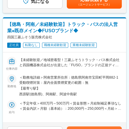
No.1(※自社調べ)硫酸マグネシウムはバスソルト、食品添加物、医
気になる
安の金額であり、選考を通じて上下する可能性があります。月給
（エージェントサービス）
薬品、肥料等の原料に使用されております。【NEHAN TOKYO】
(月額)は固定手当を含めた表記です。
■当社の魅力：
入浴剤・バスケアアイテム・化粧品等の自社ブランド。自社製造
◎【積水化学グループ】の安定企業で充実待遇◎長く働ける環境
の高純度(99.99%)硫酸マグネシウム を使用したバスソルトは高く
です。
評価され、有名百貨店や有名ホテルのスパなどでの採用実績があ
◎休日もしっかりあるので両立して働けます。
【徳島・阿南／未経験歓迎】トラック・バスの法人営
ります。 【リアクトライズ(＋カルサプリ)】2017年、NETIS(国交
◎ジョブローテーション制度もあるのでステップUP可能。
業※既存メイン◆FUSOブランド◆
省新技術提供システム)に登録。コンクリートの劣化防止・再生に
◎働き方としては、年末年始の大型連休など長期休暇を確保して
使用される薬剤で、従来の工法と比較して施工工程の削減と日数
四国三菱ふそう販売株式会社
おり、長期休暇には、会員制リゾートホテル「エクシブ」を利用
短縮といった効果があります。【シルキーディップ】動物用医薬
してゆっくりした時間を楽しんでいる先輩もいます。
正社員
転勤なし
職種未経験歓迎
業種未経験歓迎
品。乳牛の乳房炎予防とナチュラルで健康的な乳頭の実現をお手
伝いすることをコンセプトにした純国産の乳頭にやさしい、純国
変更の範囲：会社の定める業務
産のプレディップ・ポストディップ両用の殺菌消毒剤です。
【未経験歓迎／地域密着型！三菱ふそうトラック・バス株式会社
と四国機器株式会社が出資した「FUSO」ブランドの正規ディー
変更の範囲：会社の定める業務
仕事内容
ラー／全社平均残業20H程度／離職率も低く安定して長期就業可
能な環境です／転勤なし】
＜勤務地詳細＞阿南営業所住所：徳島県阿南市宝田町平岡882-1
受動喫煙対策：屋内全面禁煙変更の範囲：無
■業務概要：
勤務地
【最寄り駅】
同社にて法人のお客様向けに自動車（主に1.5トン～大型までのト
西原駅(徳島県)、阿南駅、阿波中島駅
ラック・バス）の提案からアフターフォローまで定期的なヒアリ
ング、アフターフォローを担当いただきます。
＜予定年収＞400万円～500万円＜賃金形態＞月給制補足事項なし
・お客様への定期的なヒアリング
＜賃金内訳＞月額（基本給）：200,000円～250,000円＜月給＞
・見積作成、各種書類作成
給与
200,000円～250,000円＜昇給有無＞有＜残業手当＞有＜給与補足
・定期的なアフターフォロー（納入後の点検案内など）
＞※給与詳細は年齢・経験・能力等を踏まえて決定■昇給：年1回※
■業務の詳細：
基本昇給の他、特別昇給（約10,000円）の過去実績あり■賞与：
お客様（メインは運送業者）からトラック等の仕様の相談を頂い