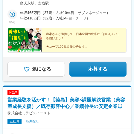
OJTおよびバディ制度のもと段階的に習得します。
島氏永駅、吉成駅
～3ヶ月：試験業務の基礎習得
年収465万円（37歳・入社10年目・サブマネージャー）
～半年：規格・ガイドライン理解を深化
年収410万円（32歳・入社6年目・チーフ）
～1年：他部署連携や文書改訂にも参画
給与
製品は医薬品・ワクチン・飼料など多岐にわたり、幅広い経験が
積めます。
農家さんと連携して、日本全国の食卓に「おいしい！」
を届けよう！
■身につくスキル・キャリア
・GMPに準拠した品質管理運用力
★コープ100％出資の子会社
・分析技術およびデータ評価力
★安定感抜群！「食」にまつわる仕事
★未経験歓迎／これまでの経歴も不問
・監査対応や品質保証の実務知識
★年間休日118日＋有給5日＝123日休み
資格取得支援もあり、将来的には品質管理責任者や研究開発への
★家族手当・住宅手当など多数
キャリア展開も可能です。
気になる
応募する
■就業環境
年休120日（土日祝休）、残業月10時間程度と働きやすい環境で
す。
NEW
平均有給取得日数は12日以上、定着率も高く長期的にキャリア形
営業経験を活かす！【徳島】美容×課題解決営業（美容
成が可能です。
品質管理として専門性を高めたい方にとって、実務を通じて着実
室成長支援）／既存顧客中心／業績伸長の安定企業◎
に成長できる環境です。
株式会社ミラビスイースト
変更の範囲：会社の定める業務
正社員
転勤なし