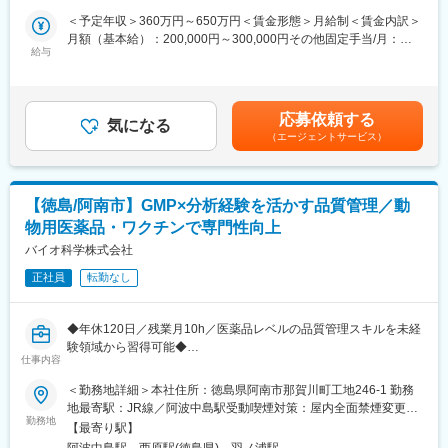
が強みであり、提案の幅が広がります。
高いです。
＜予定年収＞360万円～650万円＜賃金形態＞月給制＜賃金内訳＞
営業担当に与えられる裁量が大きく、自身の商談力で取引額を大
月額（基本給）：200,000円～300,000円その他固定手当/月：
■教育体制
きく広げることが出来る仕事です。
給与
35,000円＜月給＞235,000円～335,000円＜昇給有無＞有＜残業手
入社後は本社研修やOJT（先輩同行）、メーカー研修など充実し
また、今回の採用は次期支店長候補の採用となるため、ご活躍次
当＞有賃金はあくまでも目安の金額であり、選考を通じて上下す
た教育制度があり、未経験の方でも営業スキルを基礎から身につ
第で将来的なキャリアアップを図ることが出来ます。
る可能性があります。月給(月額)は固定手当を含めた表記です。
けられます。フォロー体制も整っており、相談しやすい社風で
■当社の特徴：
す。
応募依頼する
安田株式会社は、パイプを販売、工事施工をしている会社です。
気になる
（エージェントサービス）
パイプと一口に言っても、運ぶ物に応じて水道管、ガス管、電線
■就業環境
管など様々な種類があります。多様なパイプを販売しますが、そ
年間休日121日、完全週休2日制（土日祝）、残業は月平均16時間
の中で最も力を入れ販売しているのが水道管です。創業地、岐阜
と働きやすい環境です。マイカー通勤可、転勤は当面ありませ
にて水を運ぶ水道管を販売、施工し水環境の整備に努めてきまし
ん。
【徳島/阿南市】GMP×分析経験を活かす品質管理／動
た。今では関東、中国、四国、九州地方に店舗を構え、
物用医薬品・ワクチンで専門性向上
広域で水道事業を支えています。
■想定されるキャリアパス
メインに扱う商品は業界トップシェアを誇る(株)クボタの水道管。
バイオ科学株式会社
営業として経験を積み、将来的にはリーダーや管理職などキャリ
水道管を販売する中で、管を繋いだ先の部品や物品の注文を受け
アアップの機会も豊富です。
正社員
転勤なし
ることも増えました。その為、水道用資材だけでなく、衛生機器
や空調機器、住宅設備機器を取り扱うようになり、今では販売・
■企業の特徴/魅力
施工も行っています。
60年以上黒字経営を継続する安定企業で、約1,600社との取引実
◆年休120日／残業月10h／医薬品レベルの品質管理スキルを未経
績があります。福利厚生も充実しており、社員一人ひとりが長く
験領域から習得可能◆
変更の範囲：会社の定める業務
仕事内容
安心して働ける環境が整っています。
動物用医薬品・ワクチン・飼料添加物などを手がけ、水産・畜産
＜勤務地詳細＞本社住所：徳島県阿南市那賀川町工地246-1 勤務
変更の範囲：会社の定める業務
業を支える当社にて品質管理業務を担当します。
地最寄駅：JR線／阿波中島駅受動喫煙対策：屋内全面禁煙変更の
競合の少ないニッチ領域で安定成長を続ける環境のもと、GMPに
勤務地
範囲：無
【最寄り駅】
基づいた高度な品質管理スキルを実務を通じて習得できるポジシ