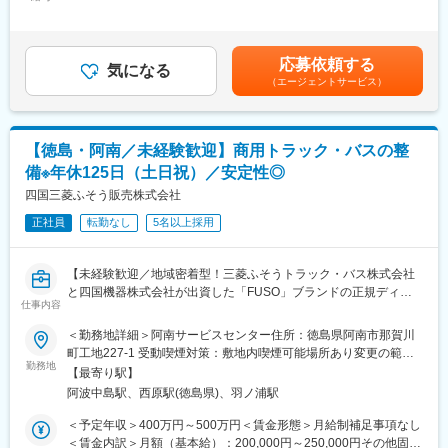
250,000円～350,000円＜昇給有無＞有＜残業手当＞有＜給与補足
れているため、社員間の情報を共有できる環境です。「自分らし
・定期的なアフターフォロー（納入後の点検案内など）
＞※給与詳細は年齢・経験・能力等を踏まえて決定■昇給：年1回※
さ」を充分に発揮しながら、スキルアップを図ることができま
基本昇給の他、特別昇給（約10,000円）の過去実績あり■賞与：
す。
■業務の詳細：
年2回※過去実績4ヶ月分賃金はあくまでも目安の金額であり、選
応募依頼する
お客様（メインは運送業者）からトラック等の仕様の相談を頂い
気になる
考を通じて上下する可能性があります。月給(月額)は固定手当を含
変更の範囲：会社の定める業務
（エージェントサービス）
た際に、ヒアリングを行いながらどういったカスタマイズができ
めた表記です。
るか提案頂きます。
基本的には既存のお客様に対しての深耕営業となりますので、長
期的な関係を築いていくことができます。
【徳島・阿南／未経験歓迎】商用トラック・バスの整
また図面の設計等は製造元メーカーにて行っているため、専門的
備※年休125日（土日祝）／安定性◎
な知識は必要ありません。納品後もアフターフォローを行って頂
きますが、故障やメンテナンスなど技術的な部分は専任の整備担
四国三菱ふそう販売株式会社
当が別途対応する形となります。
正社員
転勤なし
5名以上採用
■一日の流れ：
メール整理や資料準備（8時45分～10時）→納入先へのフォロー
訪問2～3件程度（10時～12時）→昼食（12時～13時）→紹介い
【未経験歓迎／地域密着型！三菱ふそうトラック・バス株式会社
ただいたお客様への提案（13時～16時）→翌日の訪問準備（16時
と四国機器株式会社が出資した「FUSO」ブランドの正規ディー
～17時）→就業（18時以降）
仕事内容
ラー／全社平均残業20H程度／離職率も低く安定して長期就業可
※スケジュール管理については、社員一人ひとりの裁量に任せてお
能な環境です／転勤なし】
＜勤務地詳細＞阿南サービスセンター住所：徳島県阿南市那賀川
ります。
町工地227-1 受動喫煙対策：敷地内喫煙可能場所あり変更の範
■職務のミッション：
■業務概要：
勤務地
囲：無
当社の取扱製品は、お客様にとって非常に重要な商売道具です。
【最寄り駅】
大型のトラック、商用車の整備を担当いただきます。
お客様に最も適したトラックやバス、漁船などの提案のみなら
阿波中島駅、西原駅(徳島県)、羽ノ浦駅
※車検がメインとなり、基本的には工場勤務です。外に行くことは
ず、特殊なオプションの搭載や、カスタムの提案を行うことで、
ほとんどありません。
＜予定年収＞400万円～500万円＜賃金形態＞月給制補足事項なし
お客様の効率アップを図っていきます。お客様に大きな喜びを提
＜賃金内訳＞月額（基本給）：200,000円～250,000円その他固定
供し、更なる信頼関係の構築に繋げることがミッションです。