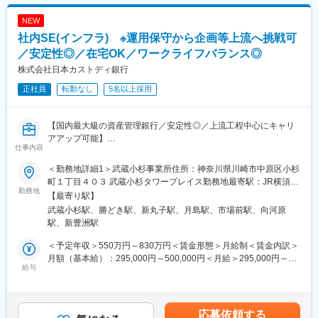
NEW
社内SE(インフラ) ※運用保守から企画等上流へ挑戦可
／安定性◎／在宅OK／ワークライフバランス◎
株式会社日本カストディ銀行
正社員
転勤なし
5名以上採用
【国内最大級の資産管理銀行／安定性◎／上流工程中心にキャリ
アアップ可能】
仕事内容
■業務内容：
担当工程はシステム企画・要件定義・テスト方針の決定やレビュ
＜勤務地詳細1＞武蔵小杉事業所住所：神奈川県川崎市中原区小杉
ー等の上流工程が中心です。また、ユーザー部門や他システム部
町１丁目４０３ 武蔵小杉タワープレイス勤務地最寄駅：JR横須賀
門との折衝・調整、ベンダー統括などのプロジェクトマネジメン
勤務地
線、東急電鉄東急東横線／武蔵小杉駅受動喫煙対策：屋内全面禁
【最寄り駅】
ト業務もお任せします。
煙＜勤務地詳細2＞本社住所：東京都中央区晴海1-8-12 晴海アイ
武蔵小杉駅、勝どき駅、新丸子駅、月島駅、市場前駅、向河原
＜プロジェクト例＞
ランド トリトンスクエア オフィスタワーZ勤務地最寄駅：都営
駅、新豊洲駅
・拠点拡大に伴うネットワーク構築（拠点フロアのWi-Fi化、拠点
大江戸線／勝どき駅受動喫煙対策：屋内全面禁煙＜勤務地詳細3＞
間ネットワーク敷設）
晴海分室住所：東京都中央区晴海３丁目１２－１ＫＤＸ晴海ビル
＜予定年収＞550万円～830万円＜賃金形態＞月給制＜賃金内訳＞
・社内OA全体の戦略策定～構築（Microsoft365導入、ファイルサ
勤務地最寄駅：都営大江戸線／勝どき駅受動喫煙対策：屋内全面
月額（基本給）：295,000円～500,000円＜月給＞295,000円～
ーバー最適化、ドメイン統合など
給与
禁煙変更の範囲：会社の定める事業所（リモートワーク含む）
500,000円＜昇給有無＞有＜残業手当＞有＜給与補足＞※前職考慮
・ホストシステム(IBM z)の基盤(ハードウェア/OS/ミドルウェア)
の上、社内規定により決定。賃金はあくまでも目安の金額であ
更改、ダウンサイジング検討
り、選考を通じて上下する可能性があります。月給(月額)は固定手
・IAサーバの基盤(ハードウェア/OS/ミドルウェア)更改、仮想化
当を含めた表記です。
応募依頼する
(VMWare、Hyper-V)による最適化