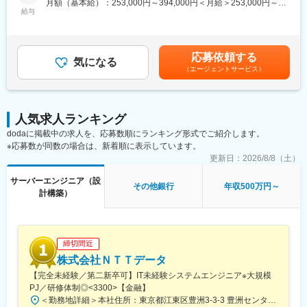
月額（基本給）：253,000円～394,000円＜月給＞253,000円～
クグラウンドを持つメンバーが在籍しています。
・上記インフラ構築に関するベンダーマネジメント及びプロジェ
給与
394,000円＜昇給有無＞有＜残業手当＞有＜給与補足＞■前職での
ソニーグループ各社のIT部門からの出向者も多く、互いに助け合
クト管理 等
ご経験・能力を考慮した上で、当社規定により決定いたします。
い協力しながら業務を進める風土が根付いており、懇親会などの
【変更の範囲：会社の定める業務】
賃金はあくまでも目安の金額であり、選考を通じて上下する可能
交流機会も多く、温かみのある雰囲気です。
性があります。月給(月額)は固定手当を含めた表記です。
■キャリアパス：
応募依頼する
■開発環境・言語：
気になる
能力・成果に応じて、昇給・昇進を行います。高い専門性を発揮
（エージェントサービス）
・Java,PHP,C,C#,Ruby,Pyton, .NET などのプログラム
し、実務で価値を発揮されている方については、管理職でなくて
・SQL Server,Oralce,DB2,MySQL,PostgreSQL,などのデータベー
も管理職相当以上（専門職キャリア）の処遇となるキャリアパス
ス
も用意しています。
※要件定義、設計、実装～プロジェクトマネジメントまでの工程を
人気求人ランキング
担当いただきます。
変更の範囲：会社の定める業務
dodaに掲載中の求人を、応募数順にランキング形式でご紹介します。
※応募数が同数の場合は、新着順に表示しています。
■組織について：
ほとんどが中途入社者である環境です。「インフラコストを可能
更新日：
2026/8/8（土）
な限り抑えて、より魅力的な金融商品・サービスを提供する」と
サーバーエンジニア（設
いうコンセプトのもとビジネス展開をしてきました。当社はイン
その他銀行
年収500万円～
計構築）
ターネットを中心とした銀行であるため、通常の銀行よりインフ
ラや人件費などのコストが低く抑えられています。（ex.預金の取
引は、主にインターネットや電話を通じて行っているため、定期
預金の金利水準を高めに設定することができます。）
締切間近
このように当社において、システムは非常に重要度の高い経営資
源です。以前に比べてもITへの投資は進んでおり、今後ますます
株式会社ＮＴＴデータ
システムの重要度は高まっていきます。
【完全未経験／第二新卒可】IT未経験システムエンジニア※大規模
PJ／研修体制◎<3300>【金融】
■働き方について
＜勤務地詳細＞本社住所：東京都江東区豊洲3-3-3 豊洲センタービル勤務地最寄駅： 東京メトロ有楽町線／豊洲駅受動喫煙対策：屋内喫煙可能場所あり変更の範囲：会社の定める事業所（リモートワーク含む）
・繁忙期/障害対応を除くと法定外残業時間は抑えられており、在