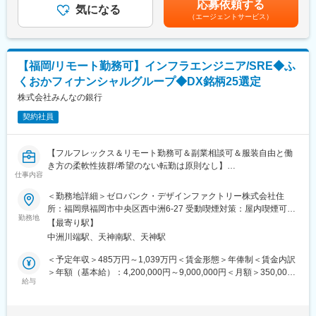
応募依頼する
■職務内容：
気になる
（エージェントサービス）
z/OSおよびIMS、DB2、MQ、CICS等のミドルウェア、運行ソフ
トウェア（Netview／TWS等）を対象に、事業会社側SEとして上
流工程（案件立案、予算化、要件定義、PM/PMO）を中心に推進
いただきます。
【福岡/リモート勤務可】インフラエンジニア/SRE◆ふ
※実際の設計・構築・テスト・本番運行作業はビジネスパートナー
くおかフィナンシャルグループ◆DX銘柄25選定
が担当します。
株式会社みんなの銀行
■入社後の流れ：
契約社員
入社後は業務知識・現行システムの研修を受けたうえで、これま
でのご経験に近い案件から参画いただきます。その後は主担当と
して裁量を持ちながら案件を推進し、課題解決や基盤改善に取り
【フルフレックス＆リモート勤務可＆副業相談可＆服装自由と働
組んでいただきます。
き方の柔軟性抜群/希望のない転勤は原則なし】
仕事内容
■組織体制：
◇◆口座数130万口座超・BaaSパートナーは現在20社以上と事業
＜勤務地詳細＞ゼロバンク・デザインファクトリー株式会社住
インフラ第一課は10名（オープン系基盤6名／メインフレーム基
拡大中/メガバンクへの基幹システム外販実績有/成長フェーズで自
所：福岡県福岡市中央区西中洲6-27 受動喫煙対策：屋内喫煙可能
盤4名）体制です。20代～50代まで幅広いメンバーで構成され、
己成長ができる環境あり/実力主義の評価制度/社員の7割は銀行以
勤務地
場所あり変更の範囲：会社の定める事業所（リモートワーク含
全員が中途入社。オンボーディングも手厚く進めています。
【最寄り駅】
外の出身者◆◇
む）
中洲川端駅、天神南駅、天神駅
■ポジションの魅力：
※雇用主は「株式会社みんなの銀行」です。みんなの銀行もしくは
＜予定年収＞485万円～1,039万円＜賃金形態＞年俸制＜賃金内訳
・本ポジションは、確定拠出年金制度という社会性・公共性の高
ゼロバンク・デザインファクトリーに在籍出向し、勤務していた
＞年額（基本給）：4,200,000円～9,000,000円＜月額＞350,000
い領域を支えるメインフレーム基盤の安定稼働を担う、非常に重
だきます。
給与
円～750,000円（12分割）＜昇給有無＞有＜残業手当＞有＜給与
要な役割です。法改正や制度拡大に伴うシステム対応も多く、社
補足＞上記想定年収は月平均20時間分の時間外手当を含めた金額
会インフラを支える手応えと専門性を同時に得られる環境です。
銀行の基幹システムをGoogle Cloud上で運用する、国内でも数少
です。実際の時間外手当は、実労働時間に応じて1分単位で全額支
・また、事業会社のSEとしてメインフレーム基盤に関わる案件立