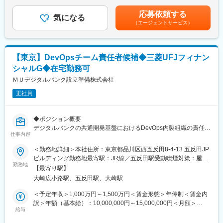
です。実際の時間外手当は、実労働時間に応じて1分単位で全額支
Confluence
ないSRE/インフラポジションです！
給するため、必ず20時間分が支給されるものではありません。賞
・その他：Terraform、Spinnaker、Helm、GitLab
応募依頼する
ビジネスの変化の速さに対応していくためにシステムの内製化を
気になる
与支給はありません。オファー年俸は現年収、経験/スキル、入社
（エージェントサービス）
推進しており、インフラエンジニアを募集しております。
後の期待役割を鑑み個別に決定いたします。賃金はあくまでも目
■研修体制：
安の金額であり、選考を通じて上下する可能性があります。月給
入社時にはオンボーディング研修（数日程度）を実施し、その後
当社インフラエンジニアは、ビジネス案件に関わるシステム設
(月額)は固定手当を含めた表記です。
はチーム内でのOJTや毎日のミーティングを通じて業務や成長支
計、サービスを安定的に提供するための維持とした維持管理を主
援を行います。
【東京】DevOpsチーム責任者候補◆三菱UFJフィナン
としていますが、自動化などにも取り組み、それぞれが改善意識
日々のミーティングでは進捗確認や困りごとの相談会を行い、気
シャルG◆在宅勤務可
を持ち活躍しています。
軽に相談できる環境です。
ＭＵデジタルバンク設立準備株式会社
■業務内容：
■配属組織：
正社員
・Google Cloud上での新規サービス用基盤開発
外部ベンダー含め40名ほどの組織。3,40代が中心に活躍する組織
・新規ツールの導入
で、ジョブローテーションなども行いながら、社員のスキルアッ
・既存システムの運用・保守、自動化による効率化
プを進めています。
◆ポジション概要
・DevOps環境の構築
デジタルバンクの共通開発基盤におけるDevOps内製組織の責任者
GCP、Azure、AWSなど主要クラウドやコンテナ技術のご経験者
仕事内容
変更の範囲：会社の定める業務
として、戦略立案と設計を主導し、開発組織全体の生産性向上を
インフラ基盤の実務経験が豊富な方はなお歓迎ですが、入社後に
推進していただきます。CI/CDパイプラインやIaCによる標準化、
＜勤務地詳細＞本社住所：東京都品川区西五反田8-4-13 五反田JP
学習する機会を設けておりますので、全ての技術に精通している
自動テスト・自動デプロイの仕組みを整え、開発者の負担が少な
ビルディング勤務地最寄駅：JR線／五反田駅受動喫煙対策：屋内
必要はありません。
くかつスピード感あるリリースをできる環境を実現していただき
勤務地
全面禁煙変更の範囲：会社の定める事業所（リモートワーク含
【最寄り駅】
ます。
む）
【技術スタック】
大崎広小路駅、五反田駅、大崎駅
・OS： Linux
開発プロセス・環境の近代化や自動化に向け絶えず改善を続け、
＜予定年収＞1,000万円～1,500万円＜賃金形態＞年俸制＜賃金内
・基盤：Google cloud(GKE)
事業成長に直結する開発スピードと品質向上を推進できる方を求
訳＞年額（基本給）：10,000,000円～15,000,000円＜月額＞
・言語：Python
めています。
給与
833,333円～1,250,000円（12分割）＜昇給有無＞有＜残業手当＞
・データベース：Spanner、Cloud SQL
有＜給与補足＞年俸制で12分割した金額を毎月支給賃金はあくま
・プロジェクト管理・情報共有ツール：Slack、JIRA、