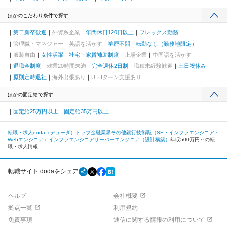
ほかのこだわり条件で探す
第二新卒歓迎
外資系企業
年間休日120日以上
フレックス勤務
管理職・マネジャー
英語を活かす
学歴不問
転勤なし（勤務地限定）
服装自由
女性活躍
社宅・家賃補助制度
上場企業
中国語を活かす
退職金制度
残業20時間未満
完全週休2日制
職種未経験歓迎
土日祝休み
原則定時退社
海外出張あり
U・Iターン支援あり
ほかの固定給で探す
固定給25万円以上
固定給35万円以上
転職・求人doda（デューダ）トップ
金融業界
その他銀行
技術職（SE・インフラエンジニア・
Webエンジニア）
インフラエンジニア
サーバーエンジニア（設計構築）
年収500万円～の転
職・求人情報
転職サイト dodaをシェア
ヘルプ
会社概要
拠点一覧
利用規約
免責事項
通信に関する情報の利用について