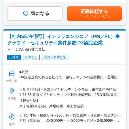
◆業務内容
でも目安の金額であり、選考を通じて上下する可能性がありま
Confluence
・DevOps基盤の戦略立案・設計を主導し、開発プロセス全体を最
す。月給(月額)は固定手当を含めた表記です。
・その他：Terraform、Spinnaker、Helm、GitLab
応募依頼する
適化
気になる
（エージェントサービス）
・CI/CDパイプラインの整備（自動テスト、自動デプロイの仕組
■研修体制：
み強化）
入社時にはオンボーディング研修（数日程度）を実施し、その後
・IaC（Terraform, Helm等）によるクラウド基盤の標準化
はチーム内でのOJTや毎日のミーティングを通じて業務や成長支
・開発者向けツールやフレームワークの導入・改善（DX推進）
援を行います。
【社内SE/在宅可】インフラエンジニア（PM／PL）◆
・マルチクラウド（Google Cloud・Azure・AWS）を横断した開
日々のミーティングでは進捗確認や困りごとの相談会を行い、気
クラウド・セキュリティ案件多数/DX認定企業
発環境の整備
軽に相談できる環境です。
・チームマネジメント（メンバー育成・目標設定・評価）
ａｕじぶん銀行株式会社
・開発部門横断でのプロセス改善・カルチャー醸成の推進
■配属組織
正社員
転勤なし
業種未経験歓迎
外部ベンダー含め40名ほどの組織。3,40代が中心に活躍する組織
◆環境
で、ジョブローテーションなども行いながら、社員のスキルアッ
バックエンド：Go,Java
プを進めています。
■概要：
フロントエンド：Dart/Flutter,TypeScript/Angular
DX認定企業である当社にて、銀行システムの基盤構築・運用設計
フレームワーク：Spring Boot/MyBatis,Cloud Dataflow,Spring
仕事内容
変更の範囲：会社の定める業務
をリードするインフラエンジニア（PM／PL）を募集します。シ
Batch,Kafka
ステムの要件定義～基本設計～総合テストといった上流工程を中
＜勤務地詳細＞東京ダイヤビルディング住所：東京都中央区新川
インフラ：Google Cloud
心に、クラウド移行・セキュリティ強化・アーキテクチャ改革な
1-28-38 東京ダイヤビルディング勤務地最寄駅：JR京葉線/東京メ
DB：Google Spanner
ど、社会インフラとしての銀行システムを支える重要なポジショ
勤務地
トロ日比谷線／八丁堀【B4出口】駅受動喫煙対策：敷地内全面禁
その他：Slack, Jira,Zephyr,Confluence,JP1
【最寄り駅】
ンです。
煙変更の範囲：無
八丁堀駅(東京都)、茅場町駅、水天宮前駅
変更の範囲：会社の定める業務
■職務内容：
＜予定年収＞650万円～900万円＜賃金形態＞月給制＜賃金内訳＞
設計以降は外部ベンダーに委託しているため、要件定義や運用設
月額（基本給）：340,000円～440,000円＜月給＞340,000円～
計、QCD管理に専念可能。システム基盤の信頼性・可用性向上に
給与
440,000円＜昇給有無＞有＜残業手当＞有＜給与補足＞※管理職の
向け、企画～運用まで一貫して推進いただきます。