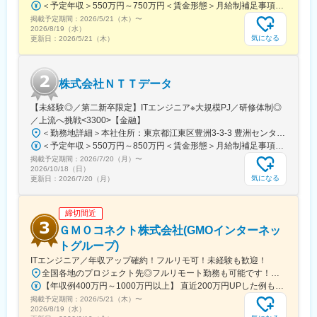
＜予定年収＞550万円～750万円＜賃金形態＞月給制補足事項なし＜賃金内訳＞月額（基本給）：270,000円～310,000円＜月給＞270,000円～310,000円＜昇給有無＞有＜残業手当＞有＜給与補足＞※詳細は面接時にお伝えします賃金はあくまでも目安の金額であり、選考を通じて上下する可能性があります。月給(月額)は固定手当を含めた表記です。
宅勤務やリモートワークも積極的に取り入れていますので、変化
掲載予定期間：
2026/5/21（木）
〜
していく社会に応じた柔軟な働き方を部としてもサポートしてい
2026/8/19（水）
ます。
気になる
更新日：
2026/5/21（木）
・担当システムによって労働時間は異なりますが、部としても平
準化できるようにサポートしています。
株式会社ＮＴＴデータ
※当社について
オリックス銀行株式会社は、2026年8月に大和証券グループであ
【未経験◎／第二新卒限定】ITエンジニア※大規模PJ／研修体制◎
る株式会社大和ネクスト銀行の完全子会社となり、現在、オリッ
／上流へ挑戦<3300>【金融】
クス株式会社との間に資本関係はありません。
＜勤務地詳細＞本社住所：東京都江東区豊洲3-3-3 豊洲センタービル勤務地最寄駅： 東京メトロ有楽町線／豊洲駅受動喫煙対策：屋内喫煙可能場所あり変更の範囲：会社の定める事業所（リモートワーク含む）
当社は、一定期間、現在の商号を継続して使用する予定ですが、
＜予定年収＞550万円～850万円＜賃金形態＞月給制補足事項なし＜賃金内訳＞月額（基本給）：300,000円～380,000円＜月給＞300,000円～380,000円＜昇給有無＞有＜残業手当＞有＜給与補足＞※詳細は面接時にお伝えします賃金はあくまでも目安の金額であり、選考を通じて上下する可能性があります。月給(月額)は固定手当を含めた表記です。
これはオリックス株式会社が当社の事業に関与することを示すも
掲載予定期間：
2026/7/20（月）
〜
のではありません。
2026/10/18（日）
気になる
更新日：
2026/7/20（月）
変更の範囲：会社の定める業務
締切間近
ＧＭＯコネクト株式会社(GMOインターネッ
トグループ)
ITエンジニア／年収アップ確約！フルリモ可！未経験も歓迎！
全国各地のプロジェクト先◎フルリモート勤務も可能です！◎転勤はございません！【本社】東京都渋谷区桜丘町26-1 セルリアンタワー7F【大阪ブランチ】大阪府大阪市北区大深町3-1 グランフロント大阪タワーB23階【札幌ブランチ】北海道札幌市中央区北2条西3丁目1 敷島ビル5階【福岡ブランチ】福岡県福岡市中央区天神2丁目7番21号 天神プライム【アクセス】 【本社】 各線「渋谷駅」より徒歩5分【大阪ブランチ】 各線「梅田駅」より徒歩7分【福岡ブランチ】 各線「天神駅」より徒歩6分
【年収例400万円～1000万円以上】 直近200万円UPした例もあり！【月給30万円～75万円+決算賞与】 ※月30時間分のみなし時間外手当（5.8万円～14.3万円）を含む（超過分は別途支給）※経験・能力を加味し、当社規定により加給・優遇します ※前職給与（総収入）以上を保証◆月収例◆・経験12年以上の方：月給80万円～＋決算賞与・経験8年以上の方：月給55万円～＋決算賞与・経験5年以上の方：月給45万円～+決算賞与・経験3年以上の方：月給37万円～+決算賞与 ◆年収アップ例：750万 ⇒ 800万（リーダー7年）580万 ⇒ 650万円（Java開発7年）300万 ⇒ 480万円（サーバー設計構築4年）◆年収例800万円／12年目（38歳）600万円／6年目（27歳）470万円／4年目（32歳）360万円／1年目（23歳）
掲載予定期間：
2026/5/21（木）
〜
2026/8/19（水）