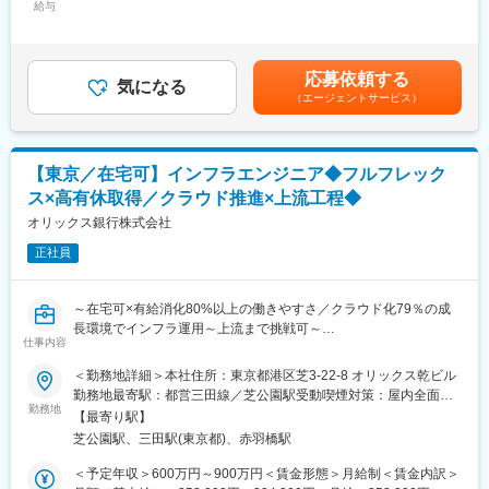
■業務内容：
給与
月：88,020円～267,210円（固定残業時間30時間0分/月）超過し
高められる環境です。
・クラウド活用を前提としたインフラ戦略や基本構想の策定
た時間外労働の残業手当は追加支給＜月額＞466,666円～
・構築や運用作業はパートナー企業が担当するため、上記に記載
・AWS、Azureを活用した基盤構成および運用方式の検討
1,416,666円（12分割）（一律手当を含む）＜昇給有無＞有＜残
のような上流工程に集中できます。運用・構築から上流へキャリ
・クラウドサービスや各種製品の選定、導入プロジェクト推進
業手当＞有＜給与補足＞■前職年収を考慮の上、選考の中で決定致
アを広げたい方にも適したポジションです。
応募依頼する
・ベンダー管理および設計、テスト、移行計画のレビュー
気になる
します。■給与改定年1回（4月）■賞与支給年1回（6月）※賞与の
・次期システムに向けたAWS活用など、クラウド基盤の検討フェ
（エージェントサービス）
・グループ各社と連携した基盤運用高度化・効率化の推進
支給有無は等級によって異なります。■分割回数や賞与の支給は等
ーズから参画でき、新技術の導入や刷新プロジェクトをリードす
■部の役割：
級により異なります。賃金はあくまでも目安の金額であり、選考
る経験が積めます。経営層への説明や予算策定にも関わるため、
・プロジェクト計画、基本構想の策定、ソリューション選定、IT
を通じて上下する可能性があります。月給(月額)は固定手当を含め
事業会社のIT部門として、技術力に加えてマネジメントや企画力
アーキテクチャ検討などの上流工程
た表記です。
もバランス良く伸ばすことができます。
【東京／在宅可】インフラエンジニア◆フルフレック
・ITプロジェクト全体のマネジメント
ス×高有休取得／クラウド推進×上流工程◆
・設計書、テスト計画、移行計画など各種成果物のレビュー
変更の範囲：会社の定める業務
※基本設計～移行までの開発工程は、システム会社と協業しながら
オリックス銀行株式会社
進めています。
正社員
■ポジションの魅力：
・メガバンク等では担当業務が細分化されがちですが、当社では
上流から一貫して関わることができ、幅広くかつ深いスキルを身
～在宅可×有給消化80%以上の働きやすさ／クラウド化79％の成
につけることが可能です。
長環境でインフラ運用～上流まで挑戦可～
・銀行として求められる高い信頼性・安全性を大前提としつつ、
仕事内容
ロジカルに考え、柔軟かつスピーディに物事を進める文化があり
■担当業務：
＜勤務地詳細＞本社住所：東京都港区芝3-22-8 オリックス乾ビル
ます。
当行のサーバーの運用・管理を担当頂きます。継続したシステム
勤務地最寄駅：都営三田線／芝公園駅受動喫煙対策：屋内全面禁
・クラウドを前提としたシステム環境で、新しい技術やチャレン
の安定稼働のため、インフラ面のサポートがメインミッションと
勤務地
煙変更の範囲：会社の定める事業所（リモートワーク含む）
ジに取り組めます。
【最寄り駅】
なります。
■組織構成：
芝公園駅、三田駅(東京都)、赤羽橋駅
■具体的な業務内容：
ITプラットフォーム部は約15名の組織です。
・銀行の新規・既存のシステムインフラ（サーバ管理、運用、ネ
＜予定年収＞600万円～900万円＜賃金形態＞月給制＜賃金内訳＞
SIer、ITコンサル、金融機関、事業会社のIT部門など、多様なバッ
ットワーク）の構築・保守