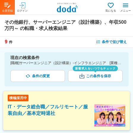
会員登録
ログイン
気になる
メニュー
その他銀行、サーバーエンジニア（設計構築）、年収500
万円～
の転職・求人検索結果
9
条件で並び替え
件
現在の検索条件
[職種]サーバーエンジニア（設計構築）-インフラエンジニア [業種]その他銀行-金融業界 [年収]500万円～
新着求人をいつでもチェック
条件の変更
この条件を保存
積極採用中
IT・データ総合職／フルリモート／服
装自由／基本定時退社