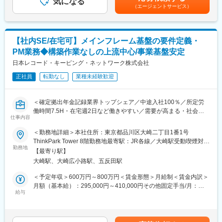
気になる
（エージェントサービス）
・UNIX(AIX)サーバの基盤(ハードウェア/OS/ミドルウェア)更改、
Linux化
・ パブリッククラウド(AWS、Azure等)利用に関する基盤的見地
からの差配
【社内SE/在宅可】メインフレーム基盤の要件定義・
どのプロジェクトもユーザー部門とコミュニケーションをとる機
PM業務◆構築作業なしの上流中心/事業基盤安定
会が多く、システム開発を通じた資産管理業務への貢献や、大規
模システムに携わるやりがいを実感できます。
日本レコード・キーピング・ネットワーク株式会社
■配属組織：
正社員
転勤なし
業種未経験歓迎
IT基盤技術部は当社のインフラ基盤を担う組織です。基盤技術ご
とに5課から構成され、それぞれネットワーク、ホスト系、オープ
ンシステム、フレームワーク、OA環境で編成されています。金融
＜確定拠出年金記録業界トップシェア／中途入社100％／所定労
業の根幹に携わる組織で、社内のユーザー部門やアプリケーショ
働時間7.5H・在宅週2日など働きやすい／需要が高まる・社会貢
ン開発部隊、協力会社等を巻き込みながらプロジェクトに携わっ
仕事内容
献性高い専門サービス企業>
ていただきます。
■概要：
＜勤務地詳細＞本社住所：東京都品川区大崎二丁目1番1号
■働き方：
確定拠出年金制度の記録関連業務を担う当社にて、当社サービス
ThinkPark Tower 8階勤務地最寄駅：JR各線／大崎駅受動喫煙対
残業時間は月平均20～30時間で、40時間を超えるとアラートが上
を支えるメインフレーム基盤（z/OS）の保守運用をお任せしま
勤務地
策：敷地内全面禁煙変更の範囲：無
がる仕組みです。時差出勤、週2回前後の在宅勤務も相談可能で、
【最寄り駅】
す。
ワークライフバランスを重視できる環境です。
大崎駅、大崎広小路駅、五反田駅
基盤は利用者・取引先からの各種リクエストを受け付けるフロン
■システム環境：IBMホスト（Z/OS）、オープンシステム
トオープン系と、バックエンド処理・バッチ処理を担うメインフ
＜予定年収＞600万円～800万円＜賃金形態＞月給制＜賃金内訳＞
（VMWare，Unix（AIX）, Windows, Linux等）、クラウド
レーム基盤で構成されており、社会的に重要度の高いシステムの
月額（基本給）：295,000円～410,000円その他固定手当/月：
（Azure, AWS等）
安定稼働を支える役割です。主な業務は使用製品のバージョンア
給与
40,000円＜月給＞335,000円～450,000円＜昇給有無＞有＜残業手
ップ、更改対応、日々の本番運行管理など基盤を安全・確実に動
当＞有＜給与補足＞■賞与：年2回（6月、12月）■固定手当：地域
変更の範囲：会社の定める業務
かすための保守運用となります。
手当賃金はあくまでも目安の金額であり、選考を通じて上下する
可能性があります。月給(月額)は固定手当を含めた表記です。