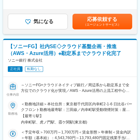
■職務内容：
当＞有＜給与補足＞■賞与：年2回（6月、12月）■固定手当：地域
■魅力点
インフラ第一課は、クラウド・サーバ・OS・ミドルウェアといっ
手当賃金はあくまでも目安の金額であり、選考を通じて上下する
・モバイル特化型ネット銀行として成長を続ける当社は、KDDI×
た業務アプリケーションが動く根幹環境の企画・管理を担う組織
可能性があります。月給(月額)は固定手当を含めた表記です。
三菱UFJ銀行の共同出資による安定基盤を強みに、通信と金融の
応募依頼する
です。構築や運用作業はビジネスパートナーが担当するため、イ
気になる
融合による「新しい銀行のかたち」を追求しています。その中で
（エージェントサービス）
ンフラ上流工程（企画・要件定義・プロジェクト管理）を中心に
本ポジションは、勘定系から社内OAまで全社インフラを統括する
ご担当いただきます。
唯一の部門に所属し、金融インフラを支える中核を担います。
<主な職務内容>
■単なる運用保守にとどまらず、クラウド化・セキュリティ強化・
・インフラ案件の企画、必要性の整理、資料作成、経営層への説
アーキテクチャ刷新など、銀行全体のIT変革を推進する立場とし
【ソニーFG】社内SE◇クラウド基盤企画・推進
明・承認獲得 ・外部関係者・社内関連部門（ネットワーク、アプ
て、幅広い技術・マネジメント経験を積むことが可能です。
（AWS・Azure活用）※勘定系までクラウド化完了
リ、セキュリティ等）との調整
・プロジェクト推進における予算・スケジュール管理、課題解消
ソニー銀行 株式会社
変更の範囲：会社の定める業務
の検討 ・年間予算策定に向けた新規施策の立案・提案（クラウド
正社員
転勤なし
活用含む）
・AWSをはじめとしたクラウド基盤の検討・方針策定
※サーバーのコンソール操作など、手を動かす構築作業はほとんど
～ソニーFG×クラウドネイティブ銀行／周辺系から勘定系まで全
ありません。
方位でのクラウド化が実現／AWS・Azure活用の上流工程中心／
仕事内容
自身の挑戦を応援する社風◎／在宅可～
■組織体制：
■概要：
＜勤務地詳細＞本社住所：東京都千代田区内幸町2-1-6 日比谷パー
インフラ第一課は10名（オープン系基盤6名／メインフレーム基
当社では勘定系を含めたシステム全体のクラウド化を実現しまし
クフロント勤務地最寄駅：三田線／内幸町駅受動喫煙対策：屋内
盤4名）体制です。20代～50代まで幅広いメンバーで構成され、
た。
勤務地
全面禁煙変更の範囲：会社の定める事業所（リモートワーク含
全員が中途入社。オンボーディングも手厚く進めています。
【最寄り駅】
先進的なサービスを、高い品質を保ちながらスピーディに提供し
む）
内幸町駅、虎ノ門駅、霞ケ関駅(東京都)
ていくためのプラットフォームを維持・発展させていくべく、以
■ポジションの魅力：
下のようなインフラおよびネットワークの導入・構築業務を担っ
＜予定年収＞700万円～1,700万円＜賃金形態＞年俸制＜賃金内訳
・社会性・安定性の高い領域で、基盤システムの上流工程に携わ
ていただきます。
＞年額（基本給）：4,543,760円～13,793,480円固定残業手当/
れます。法改正や制度拡大に伴う案件が多く、長期的に専門性を