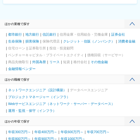
ほかの業種で探す
都市銀行
地方銀行
信託銀行
信用金庫・信用組合・労働金庫
証券会社
生命保険
損害保険
保険代理店
クレジット・信販（ノンバンク）
消費者金融
住宅ローン
証券取引所
投信・投資顧問
ベンチャーキャピタル・プライベートエクイティ
債権回収（サービサー）
商品先物取引
外国為替
リース
短資
格付会社
その他金融
金融情報ベンダー
ほかの職種で探す
ネットワークエンジニア（設計構築）
データベースエンジニア
プロジェクトマネージャー（インフラ）
Webサービスエンジニア（ネットワーク・サーバー・データベース）
運用・監視・保守（インフラ）
ほかの年収で探す
年収300万円～
年収400万円～
年収600万円～
年収700万円～
年収800万円～
年収900万円～
年収1000万円～