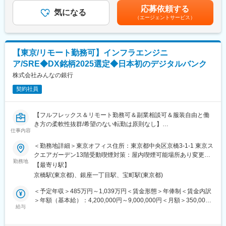
ないSRE/インフラポジションです。
給するため、必ず20時間分が支給されるものではありません。賞
案・予算化・要件定義といった上流工程を中心にキャリアを築け
応募依頼する
ビジネスの変化の速さに対応していくためにシステムの内製化を
気になる
与支給はありません。オファー年俸は現年収、経験/スキル、入社
る点も大きな魅力です。実装作業はパートナー企業が担当するた
（エージェントサービス）
推進しており、インフラエンジニアを募集しております。
後の期待役割を鑑み個別に決定いたします。賃金はあくまでも目
め、基盤全体を俯瞰しながら、品質や安定性の観点でプロジェク
安の金額であり、選考を通じて上下する可能性があります。月給
トをリードできます。
当社インフラエンジニアは、ビジネス案件に関わるシステム設
(月額)は固定手当を含めた表記です。
計、サービスを安定的に提供するための維持とした維持管理を主
■働き方：
【東京/リモート勤務可】インフラエンジニ
としていますが、自動化などにも取り組み、それぞれが改善意識
有給取得がしやすく残業も平均20～30時間程度のため、長期的に
ア/SRE◆DX銘柄2025選定◆日本初のデジタルバンク
を持ち活躍しています。
腰を据えてキャリア形成ができる点も魅力です。
株式会社みんなの銀行
■業務内容：
変更の範囲：会社の定める業務
契約社員
・Google Cloud上での新規サービス用基盤開発
・新規ツールの導入
・既存システムの運用・保守、自動化による効率化
【フルフレックス＆リモート勤務可＆副業相談可＆服装自由と働
・DevOps環境の構築
き方の柔軟性抜群/希望のない転勤は原則なし】
GCP、Azure、AWSなど主要クラウドやコンテナ技術のご経験者
仕事内容
インフラ基盤の実務経験が豊富な方はなお歓迎ですが、入社後に
◇◆口座数170万口座超！BaaSパートナーは現在38社以上と事業
＜勤務地詳細＞東京オフィス住所：東京都中央区京橋3-1-1 東京ス
学習する機会を設けておりますので、全ての技術に精通している
拡大中/メガバンクへの基幹システム外販実績有/成長フェーズで自
クエアガーデン13階受動喫煙対策：屋内喫煙可能場所あり変更の
必要はありません。
己成長ができる環境あり/実力主義の評価制度/社員の7割は銀行以
勤務地
範囲：会社の定める事業所（リモートワーク含む）
【最寄り駅】
外の出身者◆◇
【技術スタック】
京橋駅(東京都)、銀座一丁目駅、宝町駅(東京都)
・OS： Linux
※雇用主は「株式会社みんなの銀行」です。みんなの銀行もしくは
＜予定年収＞485万円～1,039万円＜賃金形態＞年俸制＜賃金内訳
・基盤：Google cloud(GKE)
ゼロバンク・デザインファクトリーに在籍出向し、勤務していた
＞年額（基本給）：4,200,000円～9,000,000円＜月額＞350,000
・言語：Python
だきます。
給与
円～750,000円（12分割）＜昇給有無＞有＜残業手当＞有＜給与
・データベース：Spanner、Cloud SQL
補足＞上記想定年収は月平均20時間分の時間外手当を含めた金額
・プロジェクト管理・情報共有ツール：Slack、JIRA、
銀行の基幹システムをGoogle Cloud上で運用する、国内でも数少