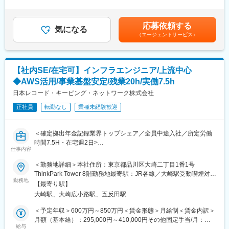
場合は時間外手当の支給対象外となります。※給与額はスキルと経
・システム基盤構築における要件定義・基本設計・テスト計画
験を考慮し決定します。■賞与：年2回（6月、12月）■昇給：年2
・インフラ構築、運用設計、ベンダーコントロール
回（6月、12月）賃金はあくまでも目安の金額であり、選考を通
応募依頼する
・プロジェクト推進（PM／PLとして複数案件を並行担当）
気になる
じて上下する可能性があります。月給(月額)は固定手当を含めた表
（エージェントサービス）
・クラウド・セキュリティ対応、運用最適化施策の企画・実行
記です。
・中長期的なアーキテクチャ改革（疎結合化・災対・可用性向上
等）
<プロジェクト例>
【社内SE/在宅可】インフラエンジニア/上流中心
・勘定系システム基盤の性能増強／更改
◆AWS活用/事業基盤安定/残業20h/実働7.5h
・コンテナ技術を活用した統合基盤構築
・サイバーセキュリティ対策強化
日本レコード・キーピング・ネットワーク株式会社
・Windows11移行対応
正社員
転勤なし
業種未経験歓迎
■組織体制：
20代～40代が中心の15名の組織です。EA改革推進G（新規構築中
＜確定拠出年金記録業界トップシェア／全員中途入社／所定労働
心）／基盤開発保守G（既存システム中心）の2グループ体制。年
時間7.5H・在宅週2日>
齢・社歴を問わず意見を交わせるフラットな環境で、各自の経験
仕事内容
■採用背景：
を尊重した議論文化が根づいています。
当社は、確定拠出年金制度の記録関連業務において業界トップク
＜勤務地詳細＞本社住所：東京都品川区大崎二丁目1番1号
ラスのシェアを持ち、約半数の加入者データの管理を担っていま
ThinkPark Tower 8階勤務地最寄駅：JR各線／大崎駅受動喫煙対
■働き方：
す。制度拡大や法改正に伴い、サービスの安定提供と将来のシス
勤務地
策：敷地内全面禁煙変更の範囲：無
在宅勤務は週1～3日程度、服装自由。1日7.5時間のシフト勤務制
【最寄り駅】
テム刷新に向けてインフラ基盤の強化が急務となっています。
を導入しており、夜間・早朝リリースにも柔軟に対応可能です。
大崎駅、大崎広小路駅、五反田駅
AWSをはじめとするクラウド活用を見据えた次期システム構想が
夜勤は月次定期メンテナンス日（第2土曜日）に、担当する案件の
進行しており、推進力となる即戦力メンバー、将来のリーダー候
＜予定年収＞600万円～850万円＜賃金形態＞月給制＜賃金内訳＞
リリースや作業等あれば対応が必要ですが、原則有りません。（2
補を募集します。
月額（基本給）：295,000円～410,000円その他固定手当/月：
～3ヶ月に1度程度）
給与
40,000円＜月給＞335,000円～450,000円＜昇給有無＞有＜残業手