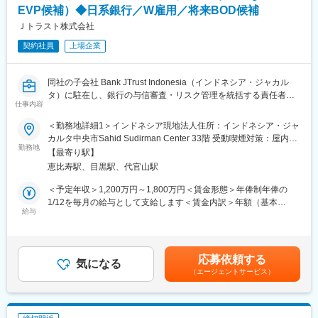
・投資家向け販売資料・契約書、損益計算・キャッシュフロー・
多角的なキャリア形成も可能です
EVP候補）◆日系銀行／W雇用／将来BOD候補
分配等の計算シート等の作成
Ｊトラスト株式会社
・匿名組合等のファンド組成、期中管理
【ご入社後のフォロー体制や福利厚生なども充実】
（3）クレジット業務
チーム内での人財育成や、上司との定期的な面談など、ご入社後
契約社員
上場企業
・航空会社、海運会社等の企業分析、リサーチ、競合先比較、マ
のバックアップ体制をしっかり 取っております。また、先輩社員
ーケット分析
による丁寧なOJT体制も整えておりますので、 無理なく業務に慣
・クレジット管理資料作成、データベース契約管理、財務諸表管
同社の子会社 Bank JTrust Indonesia（インドネシア・ジャカル
れていただける環境です。ご経験にご不安がある方でも、 安心し
理等与信管理全般
タ）に駐在し、銀行の与信審査・リスク管理を統括する責任者ポ
て正しい知識を得られるよう、研修制度や福利厚生など環境づく
仕事内容
（4）バックオフィス業務
ジションです。
りに配慮しています。
・日本型オペレーティングリース案件の期中管理事務
法人・個人融資における与信判断の中核を担いながら、審査部門
＜勤務地詳細1＞インドネシア現地法人住所：インドネシア・ジャ
・リース料管理、海外送金、投資家宛現金分配などストラクチャ
のマネジメントおよびガバナンス強化を推進し、現地銀行の健全
変更の範囲：会社の定める業務
カルタ中央市Sahid Sudirman Center 33階 受動喫煙対策：屋内全
ードファイナンスの管理業務（主にSPCキャッシュマネジメン
な成長を支えていただきます。日本で培った金融知見を活かし、
勤務地
面禁煙＜勤務地詳細2＞本社住所：東京都渋谷区恵比寿4-20-3 勤
【最寄り駅】
ト）
海外金融機関の経営に深く関与いただきます。
務地最寄駅：東京メトロ銀座線／虎ノ門駅受動喫煙対策：屋内全
恵比寿駅、目黒駅、代官山駅
面禁煙変更の範囲：会社の定める事業所
※入社後の流れ：オンボーディング研修、座学研修を数日実施の
■業務詳細
＜予定年収＞1,200万円～1,800万円＜賃金形態＞年俸制年俸の
後、OJT研修となります。
<与信審査・承認業務>
1/12を毎月の給与として支給します＜賃金内訳＞年額（基本
※中途100％、銀行・証券出身者多数活躍中
・法人・個人顧客（主に日系企業・現地企業）に対する与信審査
給与
給）：12,000,000円～18,000,000円＜月額＞1,000,000円～
※希望に応じて、アイルランド子会社で1～2週間程度実務研修を
全般
1,500,000円（12分割）＜昇給有無＞有＜残業手当＞無＜給与補
実施予定です。
・財務分析、キャッシュフロー分析、事業性評価、信用格付の実
足＞※年俸はご経歴等に応じて柔軟に検討します。■査定：年1回
施
（3月）賃金はあくまでも目安の金額であり、選考を通じて上下す
応募依頼する
■当社の魅力：
・与信案件の承認、条件設定、与信方針への適合性確認
気になる
る可能性があります。月給(月額)は固定手当を含めた表記です。
・JIAグループとして航空機・船舶等のオペレーティング・リース
（エージェントサービス）
・大口・高リスク案件に関する最終判断および経営層へのレポー
を中心とした金融ソリューション事業を展開
ティング
・需要の高いオペ・リースの需要をはじめ複雑かつ多種多様な金
<審査部門のマネジメント>
融ニーズに対応する金融ソリューションを提供しております。
・審査チームの統括・人材育成・評価