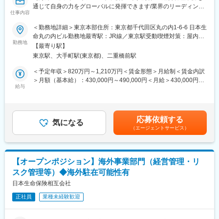
通じて自身の力をグローバルに発揮できます/業界のリーディング
ルに展開する企業16,000社以上にご契約頂いているサービス。年
仕事内容
カンパニー/将来的な海外勤務のキャリアパス有】
間10万件以上発生する海外での事故や病気における緊急対応や日
■職務概要
常生活における病院受診のサポートを、24時間365日年中無休で
＜勤務地詳細＞東京本部住所：東京都千代田区丸の内1-6-6 日本生
海外子会社・関連会社の経営管理業務 (うち、担当はアセットマネ
会員様の支援を行います。その他にも日本人医師による各種健康
命丸の内ビル勤務地最寄駅：JR線／東京駅受動喫煙対策：屋内全
ジメント事業を営む海外子会社・関連会社)
相談、医療情報を発信しています。
勤務地
面禁煙変更の範囲：会社の定める事業所
【最寄り駅】
東京駅、大手町駅(東京都)、二重橋前駅
■職務詳細
■魅力
＜企画機能＞
・海外駐在のチャンス：年齢に関係なく、頑張り次第で1～3年で
＜予定年収＞820万円～1,210万円＜賃金形態＞月給制＜賃金内訳
・各社の収支・財務情報や運用パフォーマンスの分析・モニタリ
海外勤務のチャンスがあります（海外赴任実績100％）
＞月額（基本給）：430,000円～490,000円＜月給＞430,000円～
ング
・社会貢献性の高い商材：海外赴任者やその家族の安心を支える
給与
490,000円＜昇給有無＞有＜残業手当＞有＜給与補足＞■賞与実
・各社の単年度計画や中期経営計画の策定支援
医療支援サービスを扱うため、人の役に立つ実感を得られます。
績：年2回（2024年度実績）賃金はあくまでも目安の金額であ
＜業務推進機能＞
また、海外で高い認知度を誇る独自性の高い商材です。
り、選考を通じて上下する可能性があります。月給(月額)は固定手
・本社からのノウハウ移転に向けた支援(コンプライアンスやリス
・大手企業への提案機会：上司と共にチームを組んで営業活動を
当を含めた表記です。
応募依頼する
ク管理領域含む)
行う機会が多く、早い段階で大手企業との商談に携わるチャンス
気になる
（エージェントサービス）
があります。
■組織概要
・充実した研修制度：専任担当による営業研修やフォローアップ
・海外事業統括本部は、海外保険子会社・関連会社の経営管理や
研修、海外研修など、業界未経験でも安心してスタートできる環
ビジネスフォーラムの企画・運営を担う海外保険事業チーム（19
境です。
【オープンポジション】海外事業部門（経営管理・リ
名）・オセアニア事業チーム（11名）・米州再保険事業チーム
・風通しの良い組織：20代～50代まで幅広い世代が活躍してお
スク管理等）◆海外駐在可能性有
（10名）と、海外アセットマネジメント子会社・関連会社の経営
り、社員のコミュニケーションも活発です。
管理を担う海外アセットマネジメント事業チーム（13名）に分か
日本生命保険相互会社
れています。今回は、海外アセットマネジメント事業チームにて
変更の範囲：会社の定める業務
正社員
業種未経験歓迎
海外アセットマネジメント子会社・関連会社の経営管理等を統括
する課長のもと、課長を補佐しチームを牽引するポジションを募
集しております。