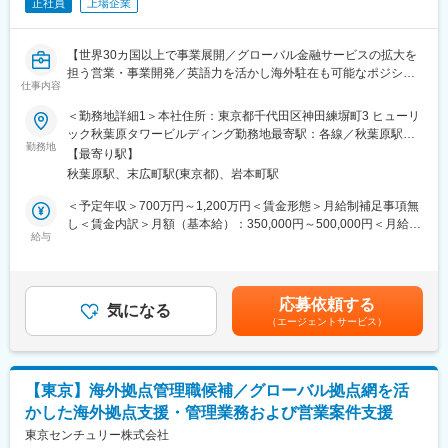
正社員
上場企業
■組織構成
グローバルに展開する多国籍メンバーと連携。NTT等の有力パー
【世界30カ国以上で事業展開／グローバル金融サービスの拡大を
トナーや海外地場企業と協働
担う営業・事業開発／英語力を活かし海外駐在も可能なポジショ
仕事内容
ンです】
■業務の魅力
＜勤務地詳細1＞本社住所：東京都千代田区神田練塀町3 ヒューリ
多様な業界・国の案件に関与し、海外駐在やM&A、パートナー開
■業務概要
ック秋葉原タワービルディング勤務地最寄駅：各線／秋葉原駅受
拓など幅広い経験が積めます
当社は総合ファイナンスサービス企業として、世界30以上の国と
勤務地
動喫煙対策：屋内全面禁煙＜勤務地詳細2＞海外拠点いずれか住
【最寄り駅】
地域で幅広く事業を展開しています。入社後1～3年は東京本社で
所：海外 アメリカ合衆国 受動喫煙対策：屋内全面禁煙変更の範
■教育体制
秋葉原駅、末広町駅(東京都)、岩本町駅
経験を積み、その後ご本人の適性や希望に応じて海外駐在の機会
囲：会社の定める事業所（リモートワーク含む）
本社OJT、海外赴任前研修など充実の教育体制でグローバル人材
があります。米国を中心としたグローバル企業に対して、IT機
＜予定年収＞700万円～1,200万円＜賃金形態＞月給制補足事項無
へ成長可能
器・自動車・建機・医療機器・工作機械など多彩な業種を対象と
し＜賃金内訳＞月額（基本給）：350,000円～500,000円＜月給＞
した法人営業やファイナンス事業の開発に従事していただきま
給与
350,000円～500,000円＜昇給有無＞有＜残業手当＞有＜給与補足
■想定されるキャリアパス
す。
＞■昇給1回、賞与2回／年■詳細は前職、経験などに配慮して決定
海外駐在、グローバル事業責任者、M&A推進など多彩なキャリア
します。■予定年収は概算、住宅手当等反映なし。想定年優は目安
を描けます
■業務詳細
です。詳細は前職、経験などに配慮して決定します。 住宅手当
応募依頼する
・米国地域を中心とした日系・非日系企業向け営業活動
気になる
に関して、一定の条件を満たす場合、最大84,000円／月賃金はあ
■企業の特徴/魅力
（エージェントサービス）
・キャプティブファイナンス、ベンダーファイナンス事業の企画
くまでも目安の金額であり、選考を通じて上下する可能性があり
みずほグループ・伊藤忠商事等を主要株主とし、金融とサービス
推進やパートナーとの連携強化
ます。月給(月額)は固定手当を含めた表記です。
を融合した新たな価値創造を推進しています
・JVの業績拡大を目指した営業施策立案および実行、パートナー
企業とのコミュニケーション
変更の範囲：会社の定める業務
【東京】海外拠点管理職候補／グローバル拠点網を活
・グローバル企業を対象とした資本業務提携、パートナーシップ
かした海外拠点支援・管理業務および営業案件支援
組成、M&Aプロジェクト（専門チームと協働）
・パートナーと進めるデータセンター開発事業（新規投資・進捗
東京センチュリー株式会社