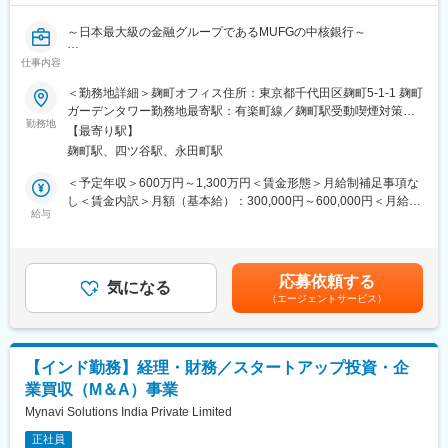
◇海外現地法人や海外取引先との面談、英文契約書の確認・作成
に携わる機会があります。また、案件や支援内容に応じて海外出
～日本最大級の金融グループであるMUFGの中核銀行～
張を行う場合もあります。
仕事内容
【組織のミッション】
■キャリアパス
・次世代決済インフラ・サービス構築への挑戦
＜勤務地詳細＞麹町オフィス住所：東京都千代田区麹町5-1-1 麹町
◇外貨建融資や外国為替、貿易金融、海外進出支援などの実務経
・金融業界をグローバルに取り巻く最新技術に着眼し、新たな価
ガーデンタワー勤務地最寄駅：有楽町線／麹町駅受動喫煙対策：
験を通じて、国際業務領域の専門性を高められます。
値創出につなげる
勤務地
屋内全面禁煙変更の範囲：会社の定める事業所（リモートワーク
◇将来的には、本部におけるスペシャリストとしてのキャリアに
【最寄り駅】
含む）
加え、海外現地法人などの海外拠点での活躍や、国際戦略・海外
麹町駅、四ツ谷駅、永田町駅
【主な役割】
ビジネス推進に関する企画業務に携われるチャンスもあります。
・PJ Faro、PJ Agora、Global Layer1等海外関連PJの推進担当者
＜予定年収＞600万円～1,300万円＜賃金形態＞月給制補足事項な
し＜賃金内訳＞月額（基本給）：300,000円～600,000円＜月給＞
■魅力
1）海外関係者（外銀／当局）との調整
給与
300,000円～600,000円＜昇給有無＞有＜残業手当＞有＜給与補足
◇当部は目指す姿として「リテールNo.1のグローバル化」を掲
2）参加に係る契約調整
＞※給与詳細は経験、前職の年収、同行基準テーブルを考慮の上決
げ、日系中堅中小企業の海外ビジネスのサポートに注力していま
3）行内関係者との調整
定します（同行規定による提示）。賃金はあくまでも目安の金額
す。
4）当行を代表しての国際会議参加（議事録の作成含む）
であり、選考を通じて上下する可能性があります。月給(月額)は固
◇当社グループには約50万社の法人のお客さまがいらっしゃり、
応募依頼する
5）海外動向のインテリジェンス獲得
気になる
定手当を含めた表記です。
うち約3万社と多くのお客さまが海外に進出をされています。国内
（エージェントサービス）
外におけるお客さまのサポートを通じ、様々な経験を積めます。
【当該ポジションの魅力・特徴】
◇現在は、資本の本格活用フェーズと位置付けており、海外ネッ
・MUFGを代表してグローバルなPJへの参画が可能です。海外の
トワークについても大きく拡大していくことを検討しています。
事業会社や金融機関と協働に向けた議論やビジネス創出が可能で
【インド勤務】経理・財務／スタートアップ投資・企
す。
■働き方
業買収（M＆A）事業
・最先端技術とトップクラスバンクのリソースを活用した、ダイ
・残業：月35時間（19時までに退社している社員多数）
ナミックなプロジェクトに携わることができます。
Mynavi Solutions India Private Limited
･テレワーク：週1~2回
・業務を通じて、企画立案、戦略策定、マネジメントスキルの向
※将来的に、本人の希望と適性に応じて海外駐在の可能性あり
正社員
上を図ることができます。