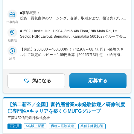
変更の範囲：原則変更なし。ただし、本人の同意のある場合を除
【キャリアパスイメージ】
く
■事業概要：
・部内および他部門への異動を重ね、語学力を活かした海外部門
投資・買収案件のソーシング、交渉、取引および、投資先 (グルー
の戦略企画のキャリアを築くケースや、海外PJをリーダーとして
仕事内容
プ会社) の事業ハンズオン。投資先のバリューアップ支援。
推進するキャリアを築くケース等があります。（駐在の可能性も
#1502, Hustle Hub H1904, 3rd & 4th Floor,19th Main Rd, 1st
あり）
■職務内容：
Sector, HSR Layout, Bengaluru, Karnataka 560102※グループ会社
・本人の希望・能力に応じて、MUBK内の企画担当、デジタル関
買収子会社の統合業務（Post Merger Integration）の一環でアカウ
勤務地
への常駐を想定した求人となります。
連部署等への異動も展望可能です。
ンティング・ファイナンス面で現地チームのサポートおよびマイ
【月給】250,000～400,000INR（42.9万～68.7万円）※経験スキ
ナビ本社経理部門との連携
変更の範囲：会社の定める業務
ルにて決定※1ルピー = 1.69円換算（2026/7/13時点）＜給与補足
給与
＞賞与：スキル、前職での実績に応じて相談
-月次決算、MISの作成（現地チームのフォロー）
-マイナビ本社に提出する連結パッケージの作成
-請求、売掛金、回収業務に関する現地チームのサポート
-法定監査業務の現地チームのサポート、マイナビ本社との連携
気になる
応募する
-マイナビグループ監査の対応
■組織構成
・全体：5名(内日本人2名)
【第二新卒／全国】富裕層営業※未経験歓迎／研修制度
・所属チーム：インド人２、日本人２名
・レポート先：MD (日本人)
◎専門性×キャリアを築く◇MUFGグループ
三菱UFJ信託銀行株式会社
★書類選考通過時には、パーソル海外拠点の現地日本人コンサル
タントがしっかりとサポートいたしますので、安心してご応募く
正社員
5名以上採用
職種未経験歓迎
業種未経験歓迎
ださい！