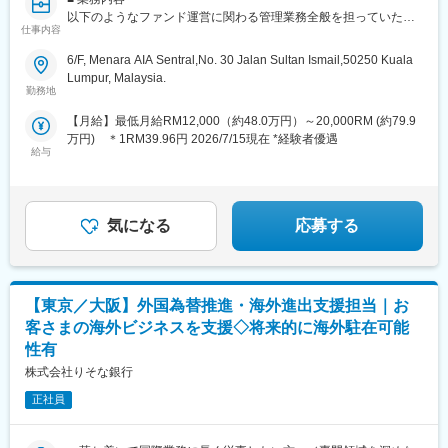
以下のようなファンド運営に関わる管理業務全般を担っていただ
■インドで働く魅力
仕事内容
きます：
急速なデジタル化を追い風に、経済面でも世界で最も急成長を続
・ ファンドのキャッシュフロー管理（入出金、分配、資金移動
けている主要国の一つです。
6/F, Menara AIA Sentral,No. 30 Jalan Sultan Ismail,50250 Kuala
等）
日系企業が分布する都市の発展は著しく、「来てみたらインドの
Lumpur, Malaysia.
・ 投資家対応（キャピタルコール・分配実務、四半期報告、税務
印象がガラリと変わった！」という人も少なくありません。ま
勤務地
関連等）
た、日本と比べてキャッシュレス決済、配車サービス、フードデ
【月給】最低月給RM12,000（約48.0万円）～20,000RM (約79.9
・ 投資実行サポート（投資契約書・関連書類の管理、KYC対応
リバリーや宅配スーパーなどが発達しており、近年は日本食レス
万円) ＊1RM39.96円 2026/7/15現在 *経験者優遇
等）
トランの出店も増えていたりと生活の利便性が格段に向上してい
給与
・ 決算・監査業務対応（外部委託先との連携含む）
ます。英語が公用語で現地言語を習得する必要性が低い点も、働
・ ファンド関連データの整備・管理
きやすいポイントのひとつです。就労ビザは年齢、経験、学歴不
・ 社内外の関係者（GP/LP/外部専門家）とのやり取り
問で取得でき、求人も増加傾向なため、異業界や異職種へのジョ
・ その他、ファンド運営に関わる管理業務全般
ブチェンジを狙っている方にもおすすめの国です。
気になる
応募する
2025年現在、日系企業の海外投資有望国ランキング３年連続１
■ 魅力・やりがい
位、今のインドだからこそ希少価値の高い経験ができます。ご自
・ グローバルな環境でキャリアを広げるチャンス
身のキャリアを成長させる醍醐味をぜひ味わっていただきたいで
Bee Alternativesは、マレーシア・日本を拠点に国際的なLP・GP
す。
【東京／大阪】外国為替推進・海外進出支援担当｜お
と連携しながらファンド運営を行っています。今回のポジション
はクアラルンプール勤務が前提であり、日常的に海外の投資家や
客さまの海外ビジネスを支援◇将来的に海外駐在可能
外部専門家と関わるため、国際的な業務経験を積むことができま
性有
す。
株式会社りそな銀行
・ 少人数体制での裁量と成長機会
o 当社は少数精鋭のチームで構成されており、1人ひとりの役割が
正社員
明確かつ重要です。一般的なオペレーション業務にとどまらず、
業務プロセスの設計や改善、新たな仕組みづくりにも携わること