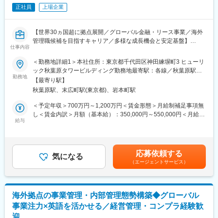
モニタリング）
正社員
上場企業
■組織構成
国内外の金融・サービスの専門家が多数在籍し、グローバルに協
【世界30ヵ国超に拠点展開／グローバル金融・リース事業／海外
力し合う体制
管理職候補を目指すキャリア／多様な成長機会と安定基盤】
仕事内容
■業務の魅力
■業務概要
＜勤務地詳細1＞本社住所：東京都千代田区神田練塀町3 ヒューリ
グローバルな視点で事業拡大やM&Aなど幅広い業務に挑戦でき、
当社の中期経営計画に基づき、将来的に海外拠点の管理職候補と
ック秋葉原タワービルディング勤務地最寄駅：各線／秋葉原駅受
英語力や業界知見を活かせます
してご活躍いただきます。入社後1～2年間は東京本社にて、海外
勤務地
動喫煙対策：屋内全面禁煙＜勤務地詳細2＞海外拠点いずれか住
【最寄り駅】
拠点支援や管理業務、営業案件支援など国際事業に関わる多様な
所：海外 アメリカ合衆国 受動喫煙対策：屋内全面禁煙変更の範
■教育体制
秋葉原駅、末広町駅(東京都)、岩本町駅
業務を経験し、幅広い知見を習得していただきます。
囲：会社の定める事業所（リモートワーク含む）
OJTや海外研修など、グローバル人材育成のための充実した教育
＜予定年収＞700万円～1,200万円＜賃金形態＞月給制補足事項無
プログラム
■業務詳細
し＜賃金内訳＞月額（基本給）：350,000円～550,000円＜月給＞
・海外拠点の決算業務、資金調達支援、内部統制の強化および監
給与
350,000円～550,000円＜昇給有無＞有＜残業手当＞有＜給与補足
■就業環境
査対応を担当
＞■昇給1回、賞与2回／年■詳細は前職、経験などに配慮して決定
東京本社勤務後、海外駐在の機会があり、ダイナミックなキャリ
・M&Aで取得した海外拠点や子会社に対するPMI（経営統合）実
します。賃金はあくまでも目安の金額であり、選考を通じて上下
ア形成が可能
行、審査業務
する可能性があります。月給(月額)は固定手当を含めた表記です。
応募依頼する
・海外現地法人やパートナー企業との連携によるグローバル案件
気になる
■想定されるキャリアパス
（エージェントサービス）
の推進
海外拠点でのマネジメントや事業開発リーダーへのステップアッ
・海外拠点運営の課題解決や新規事業立ち上げサポート
プ
・現地社員や本社関係部署との調整・報告・会議運営などのマネ
ジメント業務
■企業の特徴/魅力
海外拠点の事業管理・内部管理態勢構築◆グローバル
みずほグループなど大手企業が主要株主で安定した経営基盤を持
事業注力×英語を活かせる／経営管理・コンプラ経験歓
■組織構成
ち、金融とサービスの両面で新たな価値提供に挑戦し続けていま
迎
国際事業部門には多様なバックグラウンドを持つメンバーが在籍