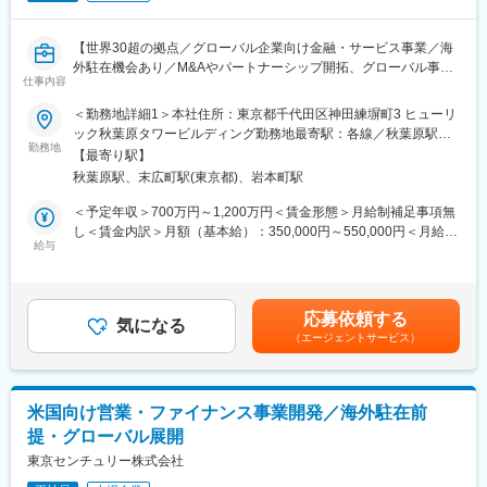
職場です。
【世界30超の拠点／グローバル企業向け金融・サービス事業／海
■配属予定の部/グループ：米州審査部
外駐在機会あり／M&Aやパートナーシップ開拓、グローバル事業
※2025年2月末現在で108名。様々なバックグラウンドを持つ人材
仕事内容
開発を推進】
が活躍しています（本件募集にあたる日本からの派遣職員に加
え、現地採用職員は外銀や格付機関出身のスペシャリストも多く
＜勤務地詳細1＞本社住所：東京都千代田区神田練塀町3 ヒューリ
■業務概要
在籍しており、レベルの高い環境で業務にあたっていただけま
ック秋葉原タワービルディング勤務地最寄駅：各線／秋葉原駅受
当社は業界トップクラスの総合ファイナンスサービス企業とし
す）
勤務地
動喫煙対策：屋内全面禁煙＜勤務地詳細2＞海外拠点いずれか住
【最寄り駅】
て、アジア太平洋地域を中心に日系・非日系企業に対する営業活
所：海外 アメリカ合衆国 受動喫煙対策：屋内全面禁煙変更の範
秋葉原駅、末広町駅(東京都)、岩本町駅
動やグローバル事業の開発、パートナーシップの組成、M&Aを担
■想定されるキャリアパス：
囲：会社の定める事業所（リモートワーク含む）
います。入社後1～3年は東京本社での研修・実務を経て、適性や
・審査部で審査スキルを磨き、上位決裁者としてロンドンやシン
＜予定年収＞700万円～1,200万円＜賃金形態＞月給制補足事項無
素質に応じて海外駐在を経験いただきます。
ガポール等他の海外各地域の審査に異動し、更なるスキル習得を
し＜賃金内訳＞月額（基本給）：350,000円～550,000円＜月給＞
目指すほか、マネジメント業務にも従事
給与
350,000円～550,000円＜昇給有無＞有＜残業手当＞有＜給与補足
■業務詳細
・審査スキルを活かして、海外営業拠点や東京本社での非日系与
＞■昇給1回、賞与2回／年■詳細は前職、経験などに配慮して決定
・アジア太平洋地域を中心とした国際営業（既存顧客深耕および
信管理・リスク管理業務に業務範囲を拡大
します。■予定年収は概算、住宅手当等反映なし。想定年優は目安
新規開拓）
です。詳細は前職、経験などに配慮して決定します。 住宅手当
応募依頼する
・グローバル企業向けパートナーシップの探索・組成、資本業務
気になる
に関して、一定の条件を満たす場合、最大84,000円／月賃金はあ
（エージェントサービス）
提携、M&A推進
くまでも目安の金額であり、選考を通じて上下する可能性があり
・キャプティブファイナンスやベンダーファイナンス事業の開発
ます。月給(月額)は固定手当を含めた表記です。
（IT機器、自動車、建機、医療機器、工作機械、データセンター
等の幅広い分野を担当）
米国向け営業・ファイナンス事業開発／海外駐在前
・海外現地パートナー企業と連携し、顧客への最適な金融サービ
提・グローバル展開
ス提案
・グローバルビジネス拡大に向けた戦略立案・実行
東京センチュリー株式会社
・現地法規制や市場動向の調査分析、リスク管理