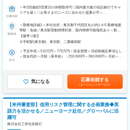
＜年2回連続5営業日の休暇取得可◇国内最大級の信託銀行でキャ
■インドで働く魅力
リアを築く◇お客さまのニーズに合わせた提案が可＞
急速なデジタル化を追い風に、経済面でも世界で最も急成長を続
仕事内容
■具体的な仕事内容：
けている主要国の一つです。
お客さまの資金に関する悩みに寄り添いながら、「資産運用のご
日系企業が分布する都市の発展は著しく、「来てみたらインドの
＜勤務地詳細1＞本社住所：東京都千代田区丸の内1-4-5 勤務地最
提案」「資産承継、相続」など様々なニーズに合わせて、総合的
印象がガラリと変わった！」という人も少なくありません。ま
寄駅：各線／東京駅受動喫煙対策：屋内喫煙可能場所あり＜勤務
なコンサルティングを実施。MUFGグループ全体のソリューショ
た、日本と比べてキャッシュレス決済、配車サービス、フードデ
勤務地
地詳細2＞全国の拠点（海外含む）住所：東京都 受動喫煙対策：
【最寄り駅】
ンを活かしながら、お客さまの信頼できるパートナーとして関係
リバリーや宅配スーパーなどが発達しており、近年は日本食レス
敷地内全面禁煙変更の範囲：当社の全国の拠点（海外含む）
大手町駅(東京都)、東京駅、二重橋前駅
性を構築していただきます。
トランの出店も増えていたりと生活の利便性が格段に向上してい
※主なご提案先：上場企業オーナー、地主、開業医など、富裕層顧
ます。英語が公用語で現地言語を習得する必要性が低い点も、働
＜予定年収＞510万円～770万円＜賃金形態＞月給制補足事項なし
客中心
きやすいポイントのひとつです。就労ビザは年齢、経験、学歴不
＜賃金内訳＞月額（基本給）：250,000円～360,000円＜月給＞
■仕事のポイント
問で取得でき、求人も増加傾向なため、異業界や異職種へのジョ
給与
250,000円～360,000円＜昇給有無＞有＜残業手当＞有＜給与補足
◎お客さまのニーズに合わせた提案が可能
ブチェンジを狙っている方にもおすすめの国です。
＞■前職・経験を考慮の上、当社規定により決定いたします。■昇
資産運用のほかにも、不動産売買や土地の有効活用、相続・資産
2025年現在、日系企業の海外投資有望国ランキング３年連続１
給：年1回、■賞与：年2回賃金はあくまでも目安の金額であり、
承継など、信託銀行ならではの提案の幅広さがあります。お客さ
位、今のインドだからこそ希少価値の高い経験ができます。ご自
選考を通じて上下する可能性があります。月給(月額)は固定手当を
応募依頼する
まの家族構成やライフステージに合わせて、最適なソリューショ
身のキャリアを成長させる醍醐味をぜひ味わっていただきたいで
気になる
含めた表記です。
（エージェントサービス）
ンを提供することが可能です。
す。
■人事制度：
高度な専門性発揮を担える人材に焦点を当てた人事制度への改定
を行い、主軸となる事業領域を中心にキャリア採用を拡大してお
【米州審査部】信用リスク管理に関する企画業務◆英
ります。
語力を活かせる／ニューヨーク赴任／グローバルに活
キャリア形成の一環としてトラストバンカーとしての価値を高め
躍可
るべく、様々な人事育成制度やキャリアチャレンジ制度を設けて
おります。
株式会社三井住友銀行
■ワークライフバランス/休暇制度：