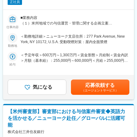
正社員
ライブウィークと呼ぶ「半期毎の5営業日連続休暇」取得を強く奨
励し、加えて効率的・魅力的な職場作りを目指した「スマートワ
ーク」推進による社内業務改革にも常に取り組んでおります。リ
■業務内容
フレッシュするための長期休暇制度も充実しており、多くの社員
（１）米州地域での与信運営・管理に関する企画立案
が制度を活用することで英気を養っています。
仕事内容
FRBなどによる米国現地規制で求められるリスク管理の水準を念
└連続休暇：連続5営業日の休暇を、年2回取得します。
頭に、信用リスク管理に関連する各種枠組みの高度化を進めるプ
└長期休暇：勤続15年で、1ヵ月間の長期連続休暇を取得します。
＜勤務地詳細＞ニューヨーク支店住所：277 Park Avenue, New
ロジェクトに参画・プロジェクト全体のマネジメントをご担当い
■教育制度と福利厚生：
York, NY 10172, U.S.A. 受動喫煙対策：屋内全面禁煙
ただきます。
勤務地
当社では『高い専門性が求められる仕事だから人材こそが事業の
あわせて、いかに現状のプロセスを効率化できるか、という点に
柱』を合言葉に人材育成にも力を入れてます。お客さまからのさ
＜予定年収＞600万円～1,300万円＜賃金形態＞月給制＜賃金内訳
ついても検討し、より実効性のある信用リスク管理の枠組み実現
まざまなニーズに応え、期待を超えるサービスを提供する真のプ
＞月額（基本給）：255,000円～600,000円＜月給＞255,000円～
に貢献していただきます。
ロフェッショナルになるためには基本の理解と実践こそが最も重
給与
600,000円＜昇給有無＞有＜残業手当＞有＜給与補足＞※給与詳細
要です。そのためOJT指導などトラストバンカーとしての基礎習
は経験・能力・前職給与等を踏まえて決定します。詳細は選考過
（２）リスク管理枠組みの企画に関連する対内・対外折衝
得を最大限バックアップしています。
程で当行より説明がございます。賃金はあくまでも目安の金額で
上記に関連して、様々なプロジェクトを進めていくにあたり、他
あり、選考を通じて上下する可能性があります。月給(月額)は固定
部署や銀行外のステークホルダーとのコミュニケーションもご担
応募依頼する
変更の範囲：当社業務全般
気になる
手当を含めた表記です。
当いただきます。その一環として、東京本社に対して米州におけ
（エージェントサービス）
る取り組みを報告しつつ、東京における議論の動向を情報収集し
ながら、米州における取り組みの推進に繋げていく役割も担って
いただきます。
【米州審査部】審査部における与信案件審査◆英語力
（３）米州における与信費用の管理・報告
を活かせる／ニューヨーク赴任／グローバルに活躍可
米州のポートフォリオから発生する与信費用の管理をご担当いた
能
だきます。担当審査役とご連携いただきながら情報を集約してい
株式会社三井住友銀行
ただくとともに、個別の劣化事例に対する要因分析にも取り組ん