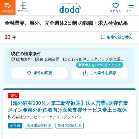
会員登録
ログイン
気になる
メニュー
金融業界、海外、完全週休2日制
の転職・求人検索結果
23
条件で並び替え
件
現在の検索条件
[勤務地]海外 [業種]金融業界 [こだわり条件ピックアップ]完全週休2日制 [詳細条件](休日・働き方)完全週休2日制
新着求人をいつでもチェック
条件の変更
この条件を保存
NEW
【海外駐在100％／第二新卒歓迎】法人営業※既存営業
メイン◆海外赴任者向け医療支援サービス◆土日祝休
株式会社ウェルビーマーケティングジャパン
正社員
職種未経験歓迎
業種未経験歓迎