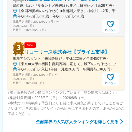
Singapore 069534
資産運用コンサルタント／未経験歓迎／土日祝休／月給29万円～
【全国29拠点のいずれか】■首都圏／東京、神奈川、埼玉、千葉■関東／栃木、群馬■関西／大阪、兵庫、京都■中部／愛知■北信越／新潟■東北／福島■中四国／岡山、広島■九州／福岡※詳細住所は「勤務地一覧」からご確認いただけます※受動喫煙対策：屋内全面禁煙※U・Iターン支援あり（社宅制度など）★：総合職の募集━━━全国転勤を含む総合職での募集です。4年程度のサイクルで支店や部署を異動し、経験を積み重ねながらキャリアを進んでいきます。定例で行う上長との面談で「マネジメントを目指したい」「経験を活かして人事へキャリアチェンジしたい」などの希望を出すことが可能です。日頃から上司との距離も近く、個人の働きっぷりがよく見える環境。希望や適性、これからに対する期待などに応じて、最適な配属を行っています。◎社宅制度、引っ越し費用負担があり、生活の不安なく経験の幅を広げていただけます。
変更の範囲：会社の定める業務
年収649万円／26歳 年収668万円／28歳
掲載予定期間：
2026/6/22（月）
〜
2026/8/23（日）
気になる
更新日：
2026/6/22（月）
New
リコーリース株式会社【プライム市場】
事務アシスタント／未経験歓迎／年休122日／年収450万円～
【東京or大阪or福岡】配属部署に応じて、以下のいずれかにご勤務いただきます。初期配属地は、ご希望の地域に配属いたします。■本社東京都港区東新橋1-5-2 汐留シティセンター19F☆JR・地下鉄各線 新橋駅より徒歩1分☆都営地下鉄大江戸線 汐留駅より徒歩1分■豊洲事業所東京都江東区東雲1-7-12 KDX豊洲グランスクエア7F☆東京メトロ有楽町線・ゆりかもめ 豊洲駅 徒歩12分☆りんかい線 東雲駅 徒歩12分※豊洲駅より「KDXグランスクエア行き無料シャトルバス」が運行しています。■関西支社大阪府大阪市北区堂島浜2-2-28 堂島アクシスビル12F☆地下鉄四ツ橋線・西梅田駅より徒歩10分・肥後橋駅 徒歩7分☆JR大阪駅 徒歩15分■九州支社福岡県福岡市博多区博多駅東2-10-35 博多プライムイースト3F☆JR博多駅より徒歩7分※受動喫煙対策有（屋内全面禁煙）
年収450万円／入社1年目（月給26万円・年間賞与138万円）
掲載予定期間：
2026/8/3（月）
〜
2026/11/1（日）
気になる
更新日：
2026/8/3（月）
※求人応募数の多い順にランキングしています（非公開求人は除く）。
※集計対象期間：2026/8/2（日）～2026/8/8（土）
※事情により掲載終了予定日よりも前に求人募集が終了していることもご
ざいます。その場合は当サイトから応募はできませんので、あらかじめご
了承ください。
金融業界
の人気求人ランキングを詳しく見る