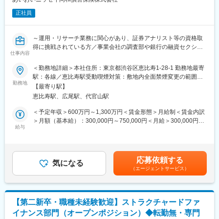
・個別与信案件の審査および所見作成（※1）
（※1）募集対象は企画業務スタッフですが、将来的に審査業務に
正社員
も従事して頂く可能性有
～運用・リサーチ業務に関心があり、証券アナリスト等の資格取
■配属予定の部/グループ
得に挑戦されている方／事業会社の調査部や銀行の融資セクショ
アジア・大洋州審査部企画チーム
仕事内容
ンなどで、何かしら企業調査、財務分析の経験がある方歓迎～
アジア・大洋州地域各国（シンガポール、インドネシア、タイ等
の東南アジア諸国、オーストラリア、インド、台湾等）の非日系
＜勤務地詳細＞本社住所：東京都渋谷区恵比寿1-28-1 勤務地最寄
◎若い年次から担当者レベルで数億円から数十億円規模の金額を
顧客への融資などの支援可否を判断する審査業務、および期中管
駅：各線／恵比寿駅受動喫煙対策：敷地内全面禁煙変更の範囲：
動かす売買の意思決定や２兆円を超える運用資産のアロケーショ
理を主業務とする部署。
勤務地
会社の定める事業所（リモートワーク含む）
【最寄り駅】
ンに深く関与できます
2025年2月末現在で68名在籍。内シンガポールは44名、他にシド
恵比寿駅、広尾駅、代官山駅
◎国内のアセットマネジメント会社に加えて海外の運用会社と関
ニー・ムンバイにも拠点あり。
わる機会が多く、また将来的な海外駐在や豊富な出張・研修機会
様々なバックグラウンドを持つ人材が活躍（日本からの派遣職員
＜予定年収＞600万円～1,300万円＜賃金形態＞月給制＜賃金内訳
が用意されています。
は日系・非日系審査部・国内営業部等、現地採用職員は外銀や格
＞月額（基本給）：300,000円～750,000円＜月給＞300,000円～
◎経験を積んだ後には自ら投資戦略を立案し、運用部門を牽引す
付機関等、金融業務経験者）
給与
750,000円＜昇給有無＞有＜残業手当＞有＜給与補足＞※給与は前
るスペシャリストへ成長できるほか、他部署でのキャリアアップ
職給与・社内バランスを勘案の上決定します。■昇給年1回■賞与
も可能です
■想定されるキャリアパス
年2回（６・12月）賃金はあくまでも目安の金額であり、選考を
・審査部の企画チームで知見・スキルを磨き、シンガポールやイ
通じて上下する可能性があります。月給(月額)は固定手当を含めた
応募依頼する
■業務内容
ンド拠点の審査担当者へのキャリアの幅を拡げ、非日系審査部の
気になる
表記です。
（エージェントサービス）
〈入社後にお任せしたいこと〉
中でマネジメント・上位決裁者を目指す
ご本人の適性やご経験に合わせて、投融資部または財務企画部の
・ニューヨークやロンドン、香港等他の非日系審査部に異動し、
いずれかへ配属となります。入社直後は各部門にて、以下の実務
グローバルバンカーとしてのキャリアを目指す（東京にも同様の
からお任せします。
非日系審査を行う部署あり）
【第二新卒・職種未経験歓迎】ストラクチャードファ
・クレジット関連の知見や企画スキルを活かして、海外審査部以
イナンス部門（オープンポジション）◆転勤無・専門
【投融資部】
外の営業・企画部でのキャリアを目指すことも可能