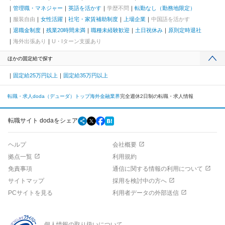
管理職・マネジャー
英語を活かす
学歴不問
転勤なし（勤務地限定）
服装自由
女性活躍
社宅・家賃補助制度
上場企業
中国語を活かす
退職金制度
残業20時間未満
職種未経験歓迎
土日祝休み
原則定時退社
海外出張あり
U・Iターン支援あり
ほかの固定給で探す
固定給25万円以上
固定給35万円以上
転職・求人doda（デューダ）トップ
海外
金融業界
完全週休2日制の転職・求人情報
転職サイト dodaをシェア
ヘルプ
会社概要
拠点一覧
利用規約
免責事項
通信に関する情報の利用について
サイトマップ
採用を検討中の方へ
PCサイトを見る
利用者データの外部送信
個人情報の取り扱いについて