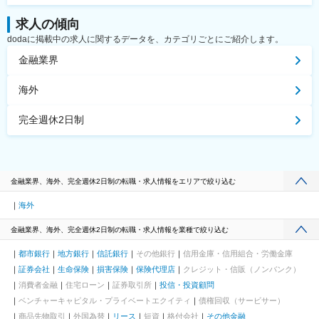
求人の傾向
dodaに掲載中の求人に関するデータを、カテゴリごとにご紹介します。
金融業界
海外
完全週休2日制
金融業界、海外、完全週休2日制の転職・求人情報をエリアで絞り込む
海外
金融業界、海外、完全週休2日制の転職・求人情報を業種で絞り込む
都市銀行
地方銀行
信託銀行
その他銀行
信用金庫・信用組合・労働金庫
証券会社
生命保険
損害保険
保険代理店
クレジット・信販（ノンバンク）
消費者金融
住宅ローン
証券取引所
投信・投資顧問
ベンチャーキャピタル・プライベートエクイティ
債権回収（サービサー）
商品先物取引
外国為替
リース
短資
格付会社
その他金融