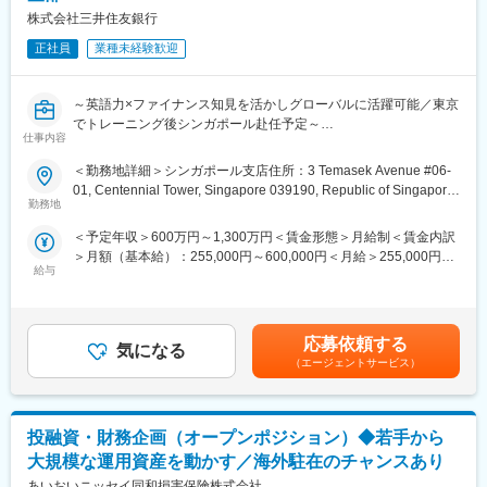
●チーム人数 ベトナム人： 12人 日本人： 4人
株式会社三井住友銀行
●上司 日本人営業マネージャー
正社員
業種未経験歓迎
■ベトナムで働くメリット
ベトナムはアジアのなかでも、日本人にとって転職・移住がしや
すい国です。
～英語力×ファイナンス知見を活かしグローバルに活躍可能／東京
日本より物価が低く、安全面でもテロや犯罪に巻き込まれる心配
でトレーニング後シンガポール赴任予定～
仕事内容
が少なく、また親日国であるため日本人が住みやすい環境です。
日本語を話せるべトナム人が多いため入社時に求められる語学レ
■業務内容、案件例【変更の範囲：当行の定める業務】
＜勤務地詳細＞シンガポール支店住所：3 Temasek Avenue #06-
ベルはほかのアジア諸国に比べて低いですが、社内共通語は英語
（１）非日系与信全般の運営・管理に関する企画業務
01, Centennial Tower, Singapore 039190, Republic of Singapore
の企業が多く、英語力の向上も見込めます。
・業務効率化に資するプロジェクトの企画立案・推進
勤務地
受動喫煙対策：屋内全面禁煙変更の範囲：本文参照
また、ハノイやホーチミンという都市部は発展著しく生活環境が
・各種プロシジャーおよびガイドラインの策定/改定
＜予定年収＞600万円～1,300万円＜賃金形態＞月給制＜賃金内訳
整っている一方、東南アジア独特の異国を感じさせる文化・雰囲
・信用リスク管理体制を高度化に資するフレームワークおよびガ
＞月額（基本給）：255,000円～600,000円＜月給＞255,000円～
気のなかで生活できることも魅力です。近年、製造業からサービ
イドラインの企画立案
給与
600,000円＜昇給有無＞有＜残業手当＞有＜給与補足＞※給与詳細
ス業まで多くの日系企業が進出を続けており、今後ますますの成
は経験・能力・前職給与等を踏まえて決定します。詳細は選考過
長が見込まれます。発展著しいベトナムでスキルアップを目指し
（２）アジア・大洋州地域の融資・プロジェクトファイナンス・
程で当行より説明がございます。賃金はあくまでも目安の金額で
ませんか？
LBO等ストラクチャードファイナンスのクレジットリスク管理業
あり、選考を通じて上下する可能性があります。月給(月額)は固定
務（徐々に慣れていく形です、経験不問です！）
応募依頼する
気になる
手当を含めた表記です。
・与信採り上げ時のガイドライン策定など、信用リスクに関する
（エージェントサービス）
フレームワーク整備
・所管する地域・業種・プロダクトの与信ポートフォリオ管理・
分析
投融資・財務企画（オープンポジション）◆若手から
・ポートフォリオ分析など信用リスク関連報告
・所管地域の問題債権および引当コストの管理
大規模な運用資産を動かす／海外駐在のチャンスあり
・顧客の信用リスク区分・格付の決定
あいおいニッセイ同和損害保険株式会社