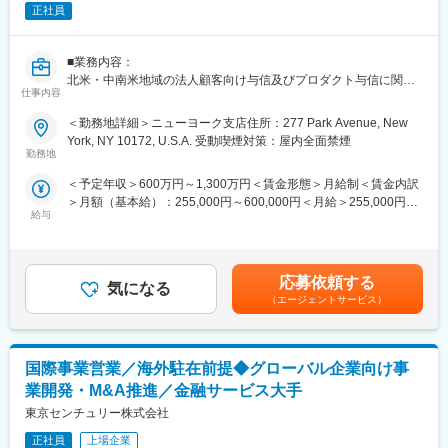
でいただきます。あわせて、各種マーケット指標をモニタリング
正社員
しつつ、ビジネス環境の変化に応じてリスク管理の高度化を提言
していただく役割も期待されます。
※米国金融市場のダイナミズムを肌で感じていただくことが出来る
■業務内容：
職場です【変更の範囲：当行の定める業務】
北米・中南米地域の法人顧客向け与信及びプロダクト与信に関
仕事内容
し、以下の審査関連業務に携わっていただきます。一定期間（数
■配属予定の部
ヶ月程度）東京にてトレーニングを受けた上で、ニューヨークへ
＜勤務地詳細＞ニューヨーク支店住所：277 Park Avenue, New
米州審査部
赴任いただくことを想定しています。（経験/スキル等踏まえ、ご
York, NY 10172, U.S.A. 受動喫煙対策：屋内全面禁煙
2025年2月末現在で108名。様々なバックグラウンドを持つ人材が
本人と相談の上でトレーニング要否を決定）
勤務地
活躍しています（本件募集にあたる日本からの派遣職員に加え、
・顧客及び与信案件に関するクレジットリスク評価（区分・格付
＜予定年収＞600万円～1,300万円＜賃金形態＞月給制＜賃金内訳
現地採用職員は外銀や格付機関出身のスペシャリストも多く在籍
の決定）及び審査
＞月額（基本給）：255,000円～600,000円＜月給＞255,000円～
しており、レベルの高い環境で業務にあたっていただけます）
・営業拠点のクレジットリスク管理に対する運営指導（体制サポ
給与
600,000円＜昇給有無＞有＜残業手当＞有＜給与補足＞※給与詳細
ート・アドバイザリー）
は経験・能力・前職給与等を踏まえて決定します。詳細は選考過
■想定されるキャリアパス
・担当する地域・金融プロダクトに関する与信ポートフォリオ管
程で当行より説明がございます。賃金はあくまでも目安の金額で
・審査部におけるリスク管理枠組みの企画立案を通じて、信用リ
理及び運営方針の企画立案
あり、選考を通じて上下する可能性があります。月給(月額)は固定
スク管理に関する知見を蓄積するとともに、関係各部と協働のう
【変更の範囲：当行の定める業務】
応募依頼する
気になる
手当を含めた表記です。
え枠組み高度化を推し進めていくスキルを習得。
（エージェントサービス）
・信用リスク管理の枠組みに関する知見を活用しつつ、実際の審
＜プロダクト例＞
査業務にも従事することで、信用リスク管理の全体像を把握し、
‐プロジェクトファイナンス
審査部門の重要な意思決定に参画。
‐レバレッジドファイナンス
・企画・立案に関するスキルを活用し、審査部門以外のリスク管
国際事業営業／海外駐在前提◆グローバル企業向け事
‐ファンドファイナンス
理に関わる幅広い領域で、枠組みの高度化等に関する議論・取り
‐不動産ノンリコ―スファイナンス
業開発・M&A推進／金融サービス大手
組みを主導。
‐アセットファイナンス（証券化、債権流動化）
東京センチュリー株式会社
・世界各地の拠点と連携したグローバルな与信運営
※米国金融市場のダイナミズムを肌で感じていただくことが出来る
正社員
上場企業