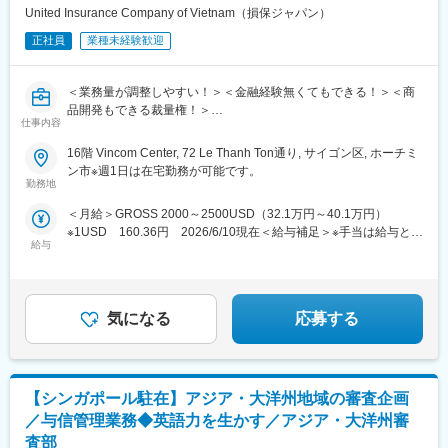
United Insurance Company of Vietnam（損保ジャパン）
変更の範囲：会社の定める業務
正社員
業種未経験歓迎
＜業務量が調整しやすい！＞＜金融経験無くてもできる！＞＜商
品開発もできる裁量権！＞
仕事内容
日系企業向けの損害保険（火災保険や賠償責任保険等）営業を担
16階 Vincom Center, 72 Le Thanh Ton通り, サイゴン区, ホーチミ
当いただきます。
ン市※週1日は在宅勤務が可能です。
既存顧客営業が70％ほどです。新規も日本側からの連携が多いで
勤務地
す。
＜月給＞GROSS 2000～2500USD（32.1万円～40.1万円）
※1USD 160.36円 2026/6/10現在＜給与補足＞※手当は給与とは
【業務内容】
給与
別途支給します・賞与：固定1か月＋業績（個人）・年次昇給あり
・契約更新時の見積・提案
（年1回）・残業代の支給あり
・追加ニーズの発掘（拠点設立、工場増設など）
・事故の場合のアフターフォロー実施部署との連結
・お客様への最新の保険情報の提供など
気になる
応募する
⇒顧客が積極的に事業拡大ができるような保険提案をします。
営業次第ではさらに売り上げを伸ばし、その分が昇給に反映され
ます。
【シンガポール駐在】アジア・大洋州地域の審査企画
新しいニーズがあれば、それに合う保険商品の開発もできるほど
裁量権を持って営業ができます。
／与信管理業務◆英語力を生かす／アジア・大洋州審
査部