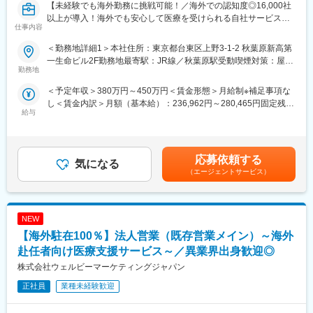
【未経験でも海外勤務に挑戦可能！／海外での認知度◎16,000社
以上が導入！海外でも安心して医療を受けられる自社サービス／
仕事内容
残業月5~10H】
＜勤務地詳細1＞本社住所：東京都台東区上野3-1-2 秋葉原新高第
◆ポイント◆
一生命ビル2F勤務地最寄駅：JR線／秋葉原駅受動喫煙対策：屋内
・顧客先は日系企業の人事部・総務部となるため、初めての海外
勤務地
全面禁煙＜勤務地詳細2＞海外住所：海外（中国、タイ、ベトナ
営業でも安心♪
ム、インド、マレーシア、インドネシア） 受動喫煙対策：屋内全
＜予定年収＞380万円～450万円＜賃金形態＞月給制※補足事項な
・各駐在先にも先輩社員がいるため、安心して就業可能！研修も
面禁煙変更の範囲：会社の定める事業所
し＜賃金内訳＞月額（基本給）：236,962円～280,465円固定残業
充実◎
給与
手当/月：55,538円～65,735円（固定残業時間30時間0分/月）超過
した時間外労働の残業手当は追加支給＜月給＞292,500円～
■業務概要：当社は、海外赴任者やそのご家族を対象に、病院紹介
346,200円（一律手当を含む）＜昇給有無＞有＜残業手当＞有＜
や受診手配、緊急時対応などを行う会員制医療支援サービスを展
給与補足＞■賞与：年1回（0.7～3.0ヶ月）※想定年収は賞与1.0か
開しています。
応募依頼する
気になる
月分にて算出■昇給：年1回■海外勤務者の給与について：購買力
命に関わる重大なケースなどでは命を救うことができる当社のサ
（エージェントサービス）
補償方式を適用し、海外の物価を鑑み、日本と同じ給与で同水準
ービスを、営業としてより多くの方々に届けてみませんか？
の生活ができるよう、外部企業が発行している指数をかけて給与
を算出しています。※詳しくは選考時に案内賃金はあくまでも目安
■業務内容：海外赴任者向け医療支援サービス「メディックサービ
の金額であり、選考を通じて上下する可能性があります。月給(月
NEW
ス」を中心に3つの商材の提案を行います。
額)は固定手当を含めた表記です。
・メディックサービスの提案・契約更新・導入後フォロー
【海外駐在100％】法人営業（既存営業メイン）～海外
・海外現地で受診する健康診断サービスの提案
赴任者向け医療支援サービス～／異業界出身歓迎◎
・海外旅行保険の提案・契約更新
株式会社ウェルビーマーケティングジャパン
見積書・提案書の作成から商談までを営業が担当し、契約後の手
続きや契約管理は営業事務がサポートします。
正社員
業種未経験歓迎
※既存対応が約8割。新規開拓は問い合わせが中心で飛び込み営業
はありません。