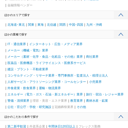
金融情報ベンダー
ほかのエリアで探す
北海道･東北
関東
東海
北信越
関西
中国･四国
九州・沖縄
ほかの業種で探す
IT・通信業界
インターネット・広告・メディア業界
メーカー（機械・電気）業界
メーカー（素材・化学・食品・化粧品・その他）業界
商社業界
医薬品・医療機器・ライフサイエンス・医療系サービス
建設・プラント・不動産業界
コンサルティング・リサーチ業界・専門事務所・監査法人・税理士法人
人材サービス・アウトソーシング業界・コールセンター
小売業界
外食産業・飲食業界
運輸・物流業界
エネルギー（電力・ガス・石油・新エネルギー）業界
旅行・宿泊・レジャー業界
警備・清掃業界
理容・美容・エステ業界
教育業界
農林水産・鉱業
公社・官公庁・学校・研究施設
冠婚葬祭業界
その他
ほかのこだわり条件で探す
第二新卒歓迎
外資系企業
年間休日120日以上
フレックス勤務