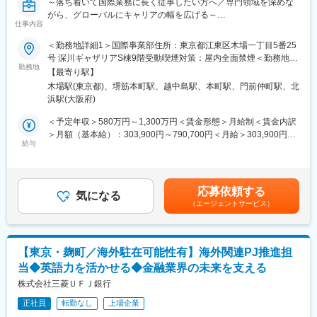
ができ、管理部門の中核としてキャリアを築いていけます。
～落ち着いて国際業務に長く従事したい方へ／専門領域を深めな
・ 専門性を活かした多面的な業務経験
がら、グローバルにキャリアの幅を広げる～
仕事内容
o キャッシュフロー管理や投資家対応、決算・監査対応など、フ
ァンド運営に必要な管理実務を横断的に担当できます。特にベン
日系企業の海外進出が増加する中、りそな銀行では国際ビジネス
＜勤務地詳細1＞国際事業部住所：東京都江東区木場一丁目5番25
チャーキャピタルやPEファンドに関わる複雑なストラクチャーへ
を強化、拡大する方針です。当社の国際戦略に基づき、東南アジ
号 深川ギャザリアS棟9階受動喫煙対策：屋内全面禁煙＜勤務地詳
の理解や実務を通じて、ファンド管理の高い専門性を身につける
ア、中国、米国を中心に、当社の海外におけるビジネス領域を拡
勤務地
細2＞本社住所：大阪府大阪市中央区備後町2-2-1 勤務地最寄駅：
【最寄り駅】
ことができます。
大していくに当たり、本部の国際企画セクションを強化するため
各線／堺筋本町駅受動喫煙対策：屋内全面禁煙＜勤務地詳細3＞東
木場駅(東京都)、堺筋本町駅、越中島駅、本町駅、門前仲町駅、北
・ 柔軟な働き方と生活環境の良さ
の募集です。
南アジアにある海外拠点住所：海外 受動喫煙対策：屋内全面禁煙
浜駅(大阪府)
o コアタイム制を導入しているため、フレックス勤務が可能。就
変更の範囲：会社の定める事業所（リモートワーク含む）
労ビザや渡航費用のサポートも完備しており、東南アジアでの生
■業務内容
＜予定年収＞580万円～1,300万円＜賃金形態＞月給制＜賃金内訳
活基盤を築きながら、日本と近い感覚で働くことができます。多
国内法人営業担当と連携しながら、海外取引を行う法人のお客さ
＞月額（基本給）：303,900円～790,700円＜月給＞303,900円～
文化都市ならではの刺激や暮らしやすさも魅力の一つです。
まに対するソリューション提案を担当します。
給与
790,700円＜昇給有無＞有＜残業手当＞有＜給与補足＞※給与詳細
は経験、前職の年収、同行基準テーブルを考慮の上決定します
■業務詳細
（同行規定による提示）※裁量労働制を選択し場合、裁量労働手当
◇外貨建融資や外国為替、貿易金融、海外進出支援など、お客さ
は職務の適用基準により職務給の20~40％相当額を支給します。※
応募依頼する
まの海外ビジネスに関するさまざまなニーズに対し、ワンストッ
気になる
予定年収はあくまでも目安の金額であり、選考を通じて上下する
（エージェントサービス）
プで支援を行います。
可能性があります。賃金はあくまでも目安の金額であり、選考を
◇顧客について…製造業を中心とした中堅・中小企業が中心／業
通じて上下する可能性があります。月給(月額)は固定手当を含めた
種・業態はさまざま
表記です。
【東京・麹町／海外駐在可能性有】海外関連PJ推進担
■特徴
当◆英語力を活かせる◆金融業界の未来を支える
◇約50万社に及ぶ豊富な顧客基盤を活用しながら、幅広い企業の
海外事業の成長をサポートできると同時に、外国為替だけでな
株式会社三菱ＵＦＪ銀行
く、外貨建のファイナンス、世界各国の規制、海外進出支援の知
正社員
転勤なし
上場企業
識・スキルを身につけることができます。