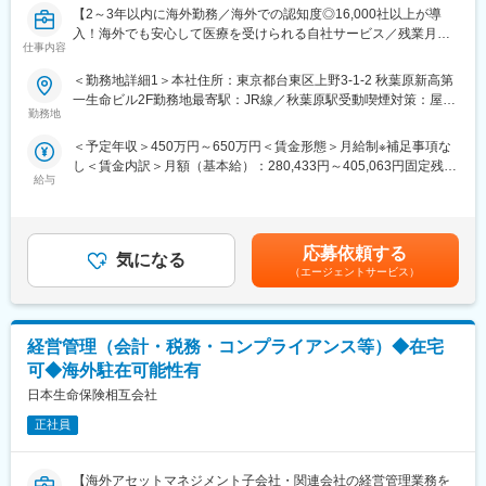
※入社後2～3年は秋葉原本社で勤務し、その後タイ・ベトナム・
【2～3年以内に海外勤務／海外での認知度◎16,000社以上が導
マレーシアなどアジア拠点へ駐在いただきます。
入！海外でも安心して医療を受けられる自社サービス／残業月
仕事内容
5~10H】
■メディックサービスとは？：大手企業から中小企業までグローバ
＜勤務地詳細1＞本社住所：東京都台東区上野3-1-2 秋葉原新高第
ルに展開する企業16,000社以上にご契約頂いているサービス。年
■業務概要：当社は、海外赴任者やそのご家族を対象に、病院紹介
一生命ビル2F勤務地最寄駅：JR線／秋葉原駅受動喫煙対策：屋内
間10万件以上発生する海外での事故や病気における緊急対応や日
や受診手配、緊急時対応などを行う会員制医療支援サービスを展
勤務地
全面禁煙＜勤務地詳細2＞海外住所：海外（中国、タイ、ベトナ
常生活における病院受診のサポートを、24時間365日年中無休で
開しています。
ム、インド、マレーシア、インドネシア） 受動喫煙対策：屋内全
＜予定年収＞450万円～650万円＜賃金形態＞月給制※補足事項な
会員様の支援を行います。その他にも日本人医師による各種健康
命に関わる重大なケースなどでは命を救うことができる当社のサ
面禁煙変更の範囲：会社の定める事業所
し＜賃金内訳＞月額（基本給）：280,433円～405,063円固定残業
相談、医療情報を発信しています。
ービスを、営業としてより多くの方々に届けてみませんか？
給与
手当/月：65,727円～94,937円（固定残業時間30時間0分/月）超過
した時間外労働の残業手当は追加支給＜月給＞346,160円～
■魅力
■業務内容：顧客先は、海外へ社員を赴任させている日系企業の人
500,000円（一律手当を含む）＜昇給有無＞有＜残業手当＞有＜
・海外駐在のチャンス：年齢に関係なく、頑張り次第で1～3年で
事部・総務部です。
給与補足＞■賞与：年1回（0.7～3.0ヶ月）※想定年収は賞与1.0か
海外勤務のチャンスがあります（海外赴任実績100％）
海外赴任者向け医療支援サービス「メディックサービス」を中心
応募依頼する
気になる
月分にて算出■昇給：年1回■海外勤務者の給与について：購買力
・社会貢献性の高い商材：海外赴任者やその家族の安心を支える
に3つの商材の提案を行います。
（エージェントサービス）
補償方式を適用し、海外の物価を鑑み、日本と同じ給与で同水準
医療支援サービスを扱うため、人の役に立つ実感を得られます。
・メディックサービスの提案・契約更新・導入後フォロー
の生活ができるよう、外部企業が発行している指数をかけて給与
また、海外で高い認知度を誇る独自性の高い商材です。
・海外現地で受診する健康診断サービスの提案
を算出しています。※詳しくは選考時に案内賃金はあくまでも目安
・大手企業への提案機会：上司と共にチームを組んで営業活動を
・海外旅行保険の提案・契約更新
の金額であり、選考を通じて上下する可能性があります。月給(月
行う機会が多く、早い段階で大手企業との商談に携わるチャンス
経営管理（会計・税務・コンプライアンス等）◆在宅
見積書・提案書の作成から商談までを営業が担当し、契約後の手
額)は固定手当を含めた表記です。
があります。
続きや契約管理は営業事務がサポートします。
可◆海外駐在可能性有
・風通しの良い組織：20代～50代まで幅広い世代が活躍してお
※既存対応が約8割。新規開拓は問い合わせが中心で飛び込み営業
日本生命保険相互会社
り、社員のコミュニケーションも活発です。
はありません。
※入社後2～3年は秋葉原本社で勤務し、その後タイ・ベトナム・
正社員
変更の範囲：会社の定める業務
マレーシアなどアジア拠点へ駐在いただきます。
【海外アセットマネジメント子会社・関連会社の経営管理業務を
■メディックサービスとは？：大手企業から中小企業までグローバ