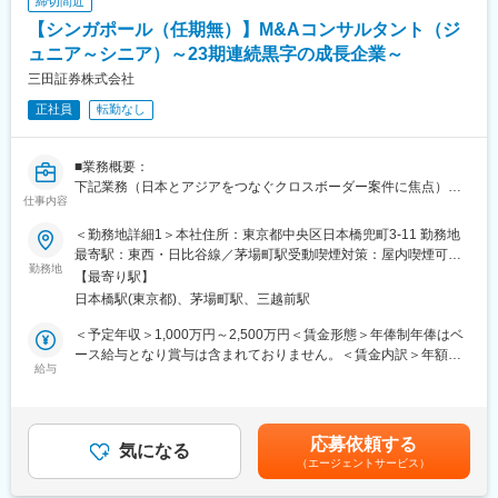
締切間近
・コロナ禍以降、現在中期経営計画の達成に向け業容拡大中！
・審査プロセス、内部ルール、チェック体制の構築・改善
【シンガポール（任期無）】M&Aコンサルタント（ジ
・自由闊達、クリエイティブで新しいことにスピード感をもって
・フロント部門（営業部門）との連携・牽制機能の発揮
チャレンジする姿勢を重視する企業風土
<リスク管理・ガバナンス>
ュニア～シニア）～23期連続黒字の成長企業～
・2023年3月に厚生労働省が定める女性活躍推進企業認定「える
・クレジットポリシー・与信基準の策定・運用
三田証券株式会社
ぼし認定」の3段階目を取得
・ポートフォリオ管理、集中リスク・業種リスクのモニタリング
・転勤無/残業10～20時間程度とワークライフバランスを重視した
正社員
転勤なし
・不良債権の兆候管理、早期是正対応
はたらき方
・本部・親銀行・監督当局対応（必要に応じて）
■業務概要：
■業務の特徴
下記業務（日本とアジアをつなぐクロスボーダー案件に焦点）に
変更の範囲：当社における各種業務全般
・インドネシア（ジャカルタ）のPT Bank JTrust Indonesia Tbkへ
仕事内容
おける実務対応をお任せします。
駐在し、銀行の与信審査・リスク管理を統括するポジションで
入社当初はご経験に応じて日本にて実務を学んでいただきます。
す。
＜勤務地詳細1＞本社住所：東京都中央区日本橋兜町3-11 勤務地
シンガポールへ転籍後は、エグゼキューションや周辺業務を行い
・入社後はJトラスト株式会社に所属し、現地にて業務に従事いた
最寄駅：東西・日比谷線／茅場町駅受動喫煙対策：屋内喫煙可能
ながらできることを増やしていただきます。ゆくゆくは、1人でソ
勤務地
だきます。
場所あり＜勤務地詳細2＞シンガポール住所：シンガポール 受動
【最寄り駅】
ーシング業務から全て携わることができるプロフェッショナルと
・現地試験合格および金融当局承認後は、同社との雇用契約を締
喫煙対策：屋内全面禁煙変更の範囲：会社の定める事業所（リモ
日本橋駅(東京都)、茅場町駅、三越前駅
して活躍いただくことを期待しております。
結（W雇用）し、日本側の待遇も維持されます。
ートワーク含む）
・承認までの期間（目安：半年～1年強）においても、現地にて実
＜予定年収＞1,000万円～2,500万円＜賃金形態＞年俸制年俸はベ
■業務詳細：
務へ関与いただきながら業務理解を深めていただきます。
ース給与となり賞与は含まれておりません。＜賃金内訳＞年額
・日本企業のアジア進出支援
給与
・法人・個人融資の与信判断における最終意思決定ラインに関与
（基本給）：10,000,000円～25,000,000円＜月額＞833,333円～
・M&Aアドバイザリー
し、経営に近い立場でリスクコントロールを担います。
2,083,333円（12分割）＜昇給有無＞有＜残業手当＞無＜給与補
・ファンドレイジング／ファイナンス
・将来的にはBODとして経営参画の可能性もあり、海外金融機関
足＞■昇給・賞与：年1回（6月）※賞与は各人の実績・貢献度に応
・業務提携アドバイザリー
でのキャリアアップが実現可能です。
じて配分されます。賃金はあくまでも目安の金額であり、選考を
応募依頼する
・企業買収アドバイザリー
気になる
通じて上下する可能性があります。月給(月額)は固定手当を含めた
（エージェントサービス）
・各種戦略立案
■組織構成
表記です。
・デューディリジェンス
・日本人社員：約17名（うち銀行には頭取、副頭取、監査役、審