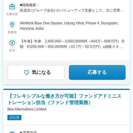
・海外：海外保険・アセットマネジメント子会社・関連会社、海
■職務概要：
外市場調査や国際渉外等を主に担当する海外事務所、地域戦略の
投資先 (グループ会社) のバリューアップ支援として、主に営業活
策定・遂行や域内グループ会社の経営管理を担う地域統括拠点
仕事内容
動を行っていただきます。
在インド日系企業へのアプローチを中心に顧客開拓およびグルー
WeWork Blue One Square, Udyog Vihar, Phase 4, Gurugram,
■キャリアパス
プ会社のインド人チームと連携して案件の管理・進行、また既存
Haryana, India
・数年は国内にて海外事業に従事した後、本人希望や適性、機能
の仕組みやプロセスの改善のサイクルを回して事業拡大を推進し
勤務地
発揮状況等を踏まえ、海外駐在も含めた海外部門各所への異動等
ていただきます。
のキャリアスパスを想定しております。
【年俸】年俸 2,400,000～3,600,000INR（404万～606万円）月
営業、事業企画、経営支援を横断的に経験できるため、単なる営
・想定される異動先とは、国内から海外グループ会社の経営管理
額 約200,000～300,000INR（33.7万～50.5万円）※経験スキル
業にとどまりません。
や企画業務を行う部署、海外グループ会社（新規投資を行った会
給与
にて決定※1ルピー = 1.68円換算（2026/7/16時点）〈給与補足〉
社含む）、NY・シンガポールなどの地域統括会社、等がありま
賞与：スキル、前職での実績に応じて相談
■職務内容：
す。
・事業成長（営業活動含む）関連する業務全般
・投資の事業進捗、業績の定期的なモニタリング
■特徴・魅力
気になる
応募する
・その他、効率化、生産性向上に関する仕組みづくり
世界各国の生命保険会社の中でもトップクラスの生命保険会社に
※投資先とのビジネスレベルの英語でのコミュニケーションが必須
て、社内の期待度が高い海外基盤の拡大に最前線でかかわること
です。
ができます。また、将来的に海外駐在の機会が見込めます。
【フレキシブルな働き方が可能】ファンドアドミニス
■組織構成
・2025-234G
・全体：5名(内日本人2名)
トレーション担当（ファンド管理業務）
・レポート先：MD (日本人)
Bee Alternatives Limited
変更の範囲：会社の定める業務
★書類選考通過時には、パーソル海外拠点の現地日本人コンサル
正社員
タントがしっかりとサポートいたしますので、安心してご応募く
ださい！
■ 業務内容