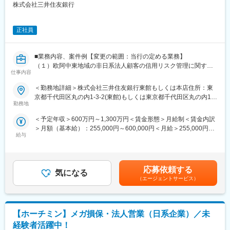
株式会社三井住友銀行
株式会社
変更の範囲：会社の定める業務
・事業内容：保険持株会社としてグループ会社の経営管理を行う
・住所：東京都千代田区神田駿河台3-9
正社員
■職場紹介
海外管理部は、2010年に設立され（当時の名称は国際管理部）、
■業務内容、案件例【変更の範囲：当行の定める業務】
事業管理モニタリンググループには約10名在籍しています。男女
（１）欧阿中東地域の非日系法人顧客の信用リスク管理に関する
比は7：3で、30代～50代まで、幅広い年代と専門性を持つメンバ
仕事内容
以下の業務
ーが活躍しています。
・取引拠点の信用リスク管理体制・運営状況に関する監督・指導
＜勤務地詳細＞株式会社三井住友銀行東館もしくは本店住所：東
中途入社者の割合は約20％、コンサルティングファーム、公務
・顧客の信用リスク区分・格付の決定
京都千代田区丸の内1-3-2(東館)もしくは東京都千代田区丸の内1-
員、事業会社の管理部門など、多様なバックグラウンドを持つメ
・顧客に対する与信方針の決定
勤務地
1-2(本店) 勤務地最寄駅：地下鉄各線／大手町（C14出口）駅受動
ンバーが在籍しており、それぞれの経験を活かして活躍していま
・顧客との個別の与信案件の審査
喫煙対策：屋内全面禁煙
す。
＜予定年収＞600万円～1,300万円＜賃金形態＞月給制＜賃金内訳
（２）欧阿中東地域におけるポートフォリオ管理・与信運営・与
＞月額（基本給）：255,000円～600,000円＜月給＞255,000円～
信管理に関する企画立案、現地当局の監督・検査対応
■キャリアパス
給与
600,000円＜昇給有無＞有＜残業手当＞有＜給与補足＞※給与詳細
まずはご自身の専門性（引受、内部監査、コンプライアンス、人
は経験・能力・前職給与等を踏まえて決定します。詳細は選考過
■配属予定の部/グループ
事、ITなど）を活かし、特定の拠点や領域におけるモニタリン
程で当行より説明がございます。賃金はあくまでも目安の金額で
EU審査部
グ・検証業務からスタートしていただきます。会議資料や運営状
あり、選考を通じて上下する可能性があります。月給(月額)は固定
応募依頼する
況を把握しながら、業務の流れや各拠点の特徴を理解いただき、
気になる
手当を含めた表記です。
■想定されるキャリアパス
（エージェントサービス）
段階的に担当範囲を広げていきます。
・審査部で審査役としてスキルを磨き、上席審査役等の上位決裁
その後に、担当拠点や領域を広げながら、海外事業全体のガバナ
者となり、ニューヨーク・ロンドン・シンガポール等他の海外審
ンスや経営管理の考え方を習得し、現地への改善支援や関係部門
査部に異動し、更なるスキル・経験の習得を目指す
との連携を主導していただきます。将来的には、単なるモニタリ
【ホーチミン】メガ損保・法人営業（日系企業）／未
・審査スキルを活かして、他部（海外営業部・本店）で非日系与
ングにとどまらず、経営の意思決定を支える提案・推進役として
信管理業務に携わる
経験者活躍中！
の活躍を期待しています。