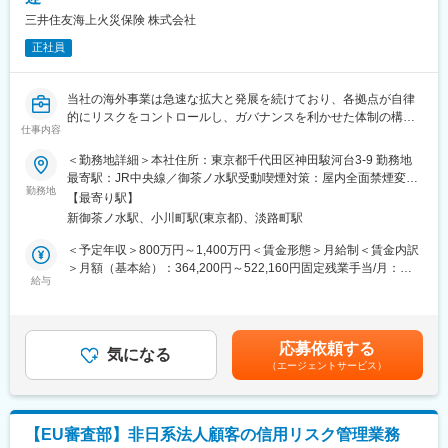
す。
し、日系有力パートナーや海外優良企業と協業する環境です。
三井住友海上火災保険 株式会社
変更の範囲：会社の定める業務
正社員
■業務の魅力
30ヵ国以上の拠点でグローバルな経験を積み、海外管理職へ挑戦
できる希少なキャリア。海外M&Aや新規事業創出など、成長分野
当社の海外事業は急速な拡大と発展を続けており、各拠点が自律
に直接携われます。
的にリスクをコントロールし、ガバナンスを利かせた体制の構
仕事内容
築・強化が急務となっています。そのためには、本社におけるモ
■教育体制
ニタリングの質向上と海外拠点へのガバナンスた体制支援を一層
入社後はOJTや各種研修で業務習得をサポート。語学力やマネジ
＜勤務地詳細＞本社住所：東京都千代田区神田駿河台3-9 勤務地
推進することが必要であるため、新たな知見をもたらしていただ
メント力向上のための研修も充実しています。
最寄駅：JR中央線／御茶ノ水駅受動喫煙対策：屋内全面禁煙変更
ける方を増員募集いたします。
勤務地
の範囲：会社の定める事業所（リモートワーク含む）
【最寄り駅】
■就業環境
新御茶ノ水駅、小川町駅(東京都)、淡路町駅
■主要業務
働きやすさに配慮した制度を整備し、多様なキャリアパスを支
海外拠点の事業管理・経営管理態勢について、資料確認や会議体
援。安定した経営基盤のもと、長期的にキャリアを築くことがで
＜予定年収＞800万円～1,400万円＜賃金形態＞月給制＜賃金内訳
への同席を通じたモニタリング、課題抽出、改善提案を行いま
きます。
＞月額（基本給）：364,200円～522,160円固定残業手当/月：
す。ご経験に応じて、以下のような業務から担当を広げていただ
給与
97,540円～172,090円（固定残業時間37時間30分/月）超過した時
きます。
■想定されるキャリアパス
間外労働の残業手当は追加支給＜月給＞461,740円～694,250円
・取締役会・監査委員会等の資料確認、会議体運営状況の把握
東京本社での経験後、海外拠点の管理職として現地マネジメント
（一律手当を含む）＜昇給有無＞有＜残業手当＞有＜給与補足＞※
・事業会議を通じた経営状況の定点観測、リスク兆候の把握
や経営企画に挑戦可能。多様な領域で成長が目指せます。
年収は前職を考慮し、変動する可能性があります。※希望によって
応募依頼する
・内部管理体制や経営管理態勢の整備状況の検証
気になる
個々に対応します。※入社条件により幅有り賃金はあくまでも目安
（エージェントサービス）
・海外拠点および海外事業所管部への意見具申、改善支援
■企業の特徴/魅力
の金額であり、選考を通じて上下する可能性があります。月給(月
・必要に応じた関連部門との連携・調整
みずほグループ・伊藤忠商事等を主要株主とする国内有数の総合
額)は固定手当を含めた表記です。
ファイナンスサービス企業。環境・エネルギー分野など成長領域
※出向先情報
にも積極展開中です。
【EU審査部】非日系法人顧客の信用リスク管理業務
・企業名：MS＆ADインシュアランスグループホールディングス