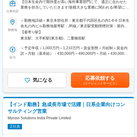
【日本生命内で期待度が高い海外事業部門にて、適正に合わせた
業務を担当していただきます/規模大きな業務に関われる/希望に応
■キャリアパス
仕事内容
じて将来的な海外勤務の可能性有】
・数年は海外アセットマネジメント子会社・関連会社の経営管
■職務概要
＜勤務地詳細＞東京本部住所：東京都千代田区丸の内1-6-6 日本生
理・支援業務に従事した後、本人希望や適性、機能発揮状況等を
当社海外事業の発展に資する戦略、経営計画等の策定およびその
命丸の内ビル勤務地最寄駅：JR線／東京駅受動喫煙対策：屋内全
踏まえ、海外駐在も含めた海外事業部門等でのキャリアパスが想
遂行、子会社等の経営管理・リスク管理・支援、海外事業遂行に
勤務地
面禁煙変更の範囲：会社の定める事業所
定されます。
【最寄り駅】
伴い発生する総務・経理関係業務等を担当していただきます。
・想定される異動先とは、国内から海外グループ会社の経営管理
東京駅、大手町駅(東京都)、二重橋前駅
や企画業務を行う部署、海外グループ会社、NY・シンガポールな
■職務詳細
＜予定年収＞1,000万円～1,210万円＜賃金形態＞月給制＜賃金内
どの地域統括会社、等があります。
・海外事業の発展に資する経営戦略・計画の策定、およびその遂
訳＞月額（基本給）：430,000円～490,000円＜月給＞430,000円
行
給与
～490,000円＜昇給有無＞有＜残業手当＞有＜給与補足＞■賞与実
■特徴・魅力
・海外事業の基盤拡大に向けた海外M&A・PMI
績：年2回（2024年度実績）■時間外勤務手当に代えて別途手当を
・資産運用ニーズの高まりを背景に、アセットマネジメント市場
・海外事業に関わる各種会議体の運営
支給賃金はあくまでも目安の金額であり、選考を通じて上下する
の成長が期待されており、日本生命グループとしてもビジネスを
・国際渉外・海外市場調査業務
可能性があります。月給(月額)は固定手当を含めた表記です。
拡大している領域です。
応募依頼する
・海外グループ会社の経営管理・支援・リスク管理
気になる
・成長が見込めるフィールドで、自身の力をグローバルに発揮で
（エージェントサービス）
・海外グループ会社を巻き込んだ各種イベントの企画・運営
きます。
・海外駐在員の支援・サポート（総務・経理業務）
・子会社や関連会社の成長のために、現地経営陣等ともコミュニ
※ご経験・ご志向にあわせて業務を決定いたします。また、上記以
ケーションを取りながら、企画から業務推進迄幅広い領域に携わ
外の海外事業関連業務に携わるチャンスもございます。
り様々な知識を得ることができるのも魅力です。
【インド勤務】急成長市場で活躍｜日系企業向けコン
サルティング営業
■組織概要
・2023-2659G
当社海外事業部門は、国内と海外で下記の組織がございます。
Mynavi Solutions India Private Limited
・国内：海外事業戦略・経営計画の策定・遂行等を担当する海外
変更の範囲：会社の定める業務
正社員
事業企画部、子会社・関連会社の経営管理業務等を担当する海外
事業統括本部