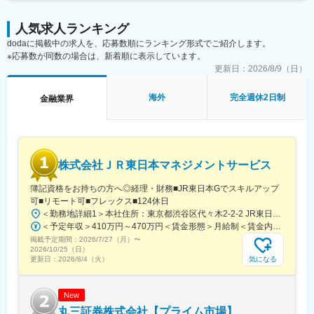
・シンガポール移住者支援
査執行役員が在籍）
・不動産仲介
・配属予定の審査部門：約30名規模（本支店合計）
人気求人ランキング
・貸金業務
・レポートライン：現地審査担当役員、頭取、監査役など経営層
dodaに掲載中の求人を、応募数順にランキング形式でご紹介します。
・その他各種アドバイス業務
※応募数が同数の場合は、新着順に表示しています。
・案件のソーシング
変更の範囲：会社の定める業務
・コンサルティング
更新日：
2026/8/9（日）
・エクゼキューション実務（資料作成、分析、助言、契約締結支
援 など）
海外
完全週休2日制
金融業界
■組織構成：
少人数の専門チームで、各メンバーが幅広い業務に携わりなが
ら、密に連携しています。互いに知見を高め合える環境です。
株式会社ＪＲ東日本マネジメントサービス
■当ポジションの魅力：
国際金融都市シンガポールでユニークかつ魅力的な案件に関わ
簿記資格をお持ちの方へ◎経理・財務■JR東日本Gでスキルアップ
り、ディールを成就させることで、高い付加価値を創出し、企業
可■リモート可■フレックス■124休日
発展に貢献が可能です。ベンチャースピリットを持っており、自
＜勤務地詳細1＞本社住所：東京都渋谷区代々木2-2-2 JR東日本本社ビル9階受動喫煙対策：屋内全面禁煙＜勤務地詳細2＞東京都内オフィス住所：東京都23区内 受動喫煙対策：屋内全面禁煙変更の範囲：会社の定める事業所（リモートワーク含む）
由闊達な風土の中、面白い仕事を追求しています。
＜予定年収＞410万円～470万円＜賃金形態＞月給制＜賃金内訳＞月額（基本給）：240,000円～250,000円＜月給＞240,000円～250,000円＜昇給有無＞有＜残業手当＞有＜給与補足＞※想定年収には残業月20Hも含めています■昇給：年1回■賞与：年2回(合計3.0ヶ月程度)※総合職：計6.0ヶ月程度■モデル年収総合職（課長）900万円総合職（マネージャー）630万円総合職（主任）520万円エリア（課員）410万円賃金はあくまでも目安の金額であり、選考を通じて上下する可能性があります。月給(月額)は固定手当を含めた表記です。
掲載予定期間：
2026/7/27（月）
〜
■出向先の情報：
2026/10/25（日）
・会社：Mita Global Advisory Pte. Ltd.
気になる
更新日：
2026/8/4（火）
・出向の詳細：三田証券株式会社で採用後に実務を伴う研修を実
施後、Mita Global Advisory Pte. Ltd.へ転籍出向となります。
・事業内容：各種アドバイザリー業務
New
・住所：シンガポール 105 Cecil Street #24-02, The Octagon,
丸三証券株式会社【プライム市場】