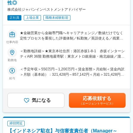
性◎
・債券、株式、オルタナティブ資産などの有価証券売買、融資実
行に関する実務（発注等の定型業務）
変更の範囲：本文参照
株式会社ジャパンインベストメントアドバイザー
・投融資銘柄の管理業務（ポートフォリオ管理・各種モニタリン
正社員
上場企業
職種未経験歓迎
グ等）
【財務企画部】
★金融営業から金融専門職へキャリアチェンジ／数値だけでなく
・資産運用部門全体の企画（各種会議体企画、社内対応）
定性プロセスを重視した評価体制／転勤無／英語使える／残業月
・資産運用収益および残高管理
仕事内容
10～20時間程度★
〈ゆくゆくお任せしたいこと〉
＜勤務地詳細＞★東京本社住所：港区赤坂1-8-1 赤坂インターシ
■仕事内容：
実務の基礎をキャッチアップいただいた後は、数年後を目安に以
ティAIR 36階 勤務地最寄駅：東京メトロ銀座線・南北線線／溜池
日本型オペレーティングリースの組成を担う、ストラクチャード
勤務地
下の中核的な戦略業務へとステップアップしていただきます。
山王駅受動喫煙対策：屋内喫煙可能場所あり変更の範囲：本社及
ファイナンス部門の業務に挑戦したいという方を募集します。
びアイルランド子会社
＜予定年収＞550万円～1,200万円＜賃金形態＞月給制＜賃金内訳
入社後は、ジョブローテーション（バックオフィス・クレジッ
【投融資部】
＞月額（基本給）：321,428円～857,142円＜月給＞321,428円～
ト・ミドル・フロント業務）により基礎スキルを身に着けて頂き
・投資方針、戦略の立案（売買金額やタイミングの決定、銘柄選
給与
857,142円＜昇給有無＞有＜残業手当＞有＜給与補足＞※経験に応
ます。
定）
じて決定します。■賞与：年2回賃金はあくまでも目安の金額であ
その後、ご本人の希望や適性等を勘案しながら配属を決定しま
・市場見通し作成・国内外の新規投資先候補との面談や投融資案
り、選考を通じて上下する可能性があります。月給(月額)は固定手
す。
件審査
当を含めた表記です。
応募依頼する
気になる
■具体的な業務内容例
（エージェントサービス）
【財務企画部】
（1）フロント業務
・資産運用部門全体の企画（法制度・監督指針・ガイドラインに
・アレンジャーや金融機関と連携し案件の詳細を設計（リース条
関する対応、金融庁届出）
件等の策定、提案書等作成）
・アセットアロケーション、収支計画策定
締切間近
・賃借人（航空会社等）に対する提案、交渉
（2）ミドル業務
【インドネシア駐在】与信審査責任者（Manager～
※適性やご希望に応じて、他部署へのジョブローテーションによる