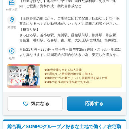
駅、掛川駅、遠江一宮駅、御厨駅(静岡県)、遠州小松駅、天竜川
【残業ほぼなし】地域の中小企業に向けた福利厚生制度のご案
駅、新浜松駅、高師駅、西岡崎駅、桜町前駅、三河豊田駅、平針
内・ご提案／資料作成・契約書作成など
仕事内容
駅、大府駅、重原駅、野並駅、浅間町駅、住吉町駅、小坂井駅、
芸大通駅、熱田駅、春日井駅(中央本線)、蟹江駅、稲沢駅、土岐市
【全国各地の拠点から、ご希望に応じて配属／転勤なし】◎「保
駅、新可児駅、六軒駅(岐阜県)、西岐阜駅、東大垣駅、美乃坂本
育園になるべく近い勤務地がいい」なども是非ご相談ください
駅、高山駅、益生駅、白子駅、南四日市駅、南が丘駅、櫛田駅、
勤務地
♪◎U・Iターンも大歓迎【受動喫煙対策：あり／屋内全面禁煙】就
【最寄り駅】
名張駅、長浜駅、南彦根駅、南草津駅、近江八幡駅、錦駅、丹波
業場所における受動喫煙防止のための取り組みとして、本社・支
さっぽろ駅、苫小牧駅、旭川駅、函館駅前駅、釧路駅、帯広駅、
口駅、淀駅、六地蔵駅(京阪線)、千代川駅、福知山駅、西舞鶴駅、
社ともに完全禁煙としています＼子育て・家庭との両立を本気で
青葉通一番町駅、石巻駅、古川駅、大河原駅(宮城県)、筒井駅(青
学研奈良登美ケ丘駅、新大宮駅、大和八木駅、摂津富田駅、星ケ
応援／★子育てサポート企業として最上位ランクの「プラチナく
森県)、本八戸駅、撫牛子駅、盛岡駅、水沢駅、秋田駅、横手駅、
丘駅(大阪府)、箕面萱野駅、鶴見緑地駅、今宮戎駅、なかもず駅、
るみん」認定企業★10年連続で「健康経営優良法人（ホワイト
月給21万円～23万円＋諸手当＋賞与年2回※経験・スキル・地域に
山形駅、鶴岡駅、南米沢駅、郡山駅(福島県)、いわき駅、会津若松
萩原天神駅、和泉中央駅、長滝駅、宮前駅、六十谷駅、滝野駅、
500）」に認定★原則定時（17時）退社（残業月平均10時間未
より異なります。◎固定給の割合が大きい為、安定した収入を得
駅、福島駅(福島県)、原ノ町駅、甲府駅、宇都宮駅、足利市駅、小
尾上の松駅、西宮北口駅、神戸駅(兵庫県)、飾磨駅、京口駅、伊丹
給与
満）★土日祝休み・年間休日120日★半日休暇・時間単位休暇の
る事ができます◎頑張り次第では固定給＋αでしっかり稼ぐことも
山駅、西那須野駅、前橋駅、水戸駅、つくば駅、小見川駅、下館
駅(阪急線)、福山駅、東尾道駅、不動院前駅、広電本社前駅、西条
取得可能★産休・育休取得率100％★通院休暇・子の看護等休暇
叶います◎平均月給46.7万円（2024年度実績）
駅、松本駅、鼎駅、茅野駅、伊那北駅、市役所前駅(長野県)、上田
駅(広島県)、東津山駅、鳥取駅、東山公園駅(鳥取県)、松江駅、高
もあり★婦人科・小児科オンライン相談窓口あり
★地元企業を支える法人営業
駅、新潟駅、北三条駅、長岡駅、高田駅(新潟県)、日吉町駅、新富
浜駅(島根県)、文化の森駅、教会前駅、伏石駅、宇多津駅、伊予和
★転勤なし／希望勤務地で長く働ける
士駅(静岡県)、沼津駅、第一通り駅、掛川駅、あすなろう四日市
気駅、古泉駅、新居浜駅、岩国駅、下松駅(山口県)、徳山駅、山口
★地域の中小企業とじっくり信頼関係を築く仕事
駅、西桑名駅、山田上口駅、津駅、岐阜駅、大垣駅、多治見駅、
★3年の育成期間で未経験でも安心
駅(山口県)、居能駅、新下関駅、本城駅、西小倉駅、室見駅、香椎
★平均月給46.7万円（2024年度実績）
北鉄金沢駅、小松駅、七尾駅、桜橋駅(富山県)、広小路駅(富山
宮前駅、茶山駅(福岡県)、大野城駅、久留米駅、五郎丸駅、福間
★残業なし・17時退勤・リモートワークOK
県)、魚津駅、商工会議所前駅、敦賀駅、和歌山市駅、紀伊新庄
駅、牧駅(大分県)、西大分駅、南大分駅、西熊本駅、北熊本駅、荒
駅、新大宮駅、八木西口駅、烏丸御池駅、寺田駅(京都府)、西舞鶴
尾駅(熊本県)、原水駅、新八代駅、佐賀駅、鍋島駅、日宇駅、高田
駅、草津駅(滋賀県)、大津駅、旧居留地・大丸前駅、西宮北口駅、
気になる
応募する
駅(長崎県)、宮崎神宮駅、隼人駅、鴨池駅、隈之城駅、新越谷駅、
明石駅、姫路駅、小野駅(兵庫県)、銀山町駅、呉駅、西条駅(広島
船橋駅、下総中山駅、市場前駅、上井草駅、亀戸駅、高松駅(東京
県)、福山駅、米子駅、鳥取駅、松江駅、出雲市駅、柳川駅、倉敷
都)、青井駅、大久保駅(東京都)、新百合ケ丘駅、平沼橋駅、川崎
市駅、徳山駅、下関駅、宇部新川駅、片原町駅(香川県)、丸亀駅、
新町駅、海老名駅(相模線)、岩村田駅、亀島駅、熱田神宮西駅、可
徳島駅、高知駅前駅、松山市駅、今治駅、桜町駅(長崎県)、本諫早
児駅、泊駅(三重県)、六地蔵駅(京都市営)、八木西口駅、富田駅(大
総合職／SOMPOグループ／好きな土地で働く／在宅勤
駅、佐世保駅、霊丘公園体育館駅、佐賀駅、唐津駅、新鳥栖駅、