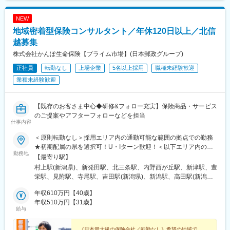
9：30 ／代理店電話対応・訪問アポイントの獲得
変更の範囲：会社の定める業務
10：30／来社された担当代理店との商談
NEW
12：00／ランチ
地域密着型保険コンサルタント／年休120日以上／北信
13：00／担当代理店を訪問。営業ミーティング、スタッフ研修フ
ォロー
越募集
17：00／帰社。企画書作成、事務処理、翌日の訪問準備
株式会社かんぽ生命保険【プライム市場】(日本郵政グループ)
19：00／退社。【社用携帯電話 電源OFF】
正社員
転勤なし
上場企業
5名以上採用
職種未経験歓迎
■育成体制：
これまで生命保険や金融業界での営業経験がない方でも活躍いた
業種未経験歓迎
だける研修プログラムを用意しています。※入社後1か月間座学研
修あり。そのうち約2週間は東京にて集合研修を実施。
生命保険の基礎知識や当社商品知識、代理店コンサルティングの
【既存のお客さま中心◆研修&フォロー充実】保険商品・サービス
仕事内容などについて一から学んでいただきます。
のご提案やアフターフォローなどを担当
仕事内容
その後もOJTプログラムにてインプット・アウトプット両方の実
践研修をご用意しています。また、チーム制を導入していますの
＜原則転勤なし＞採用エリア内の通勤可能な範囲の拠点での勤務
で、安心して働ける環境です。
★初期配属の県を選択可！U・Iターン歓迎！＜以下エリア内の郵
■同ポジションの特徴・入社後のキャリア：
勤務地
便局内に設置されたかんぽサービス部＞■信越エリア：新潟県、長
【最寄り駅】
・直接生命保険の販売を担当いただくことはなく、個人営業への
野県■北陸エリア：富山県、石川県、福井県※基本的にスクーター
村上駅(新潟県)、新発田駅、北三条駅、内野西が丘駅、新津駅、豊
異動もありません。※多くの販売担当者に自分の代わりに営業をし
またはバイク、一部エリアは車で営業※配属先のかんぽサービス部
栄駅、見附駅、寺尾駅、吉田駅(新潟県)、新潟駅、高田駅(新潟
ていただくことで、より大きな影響力を与えることができます。
は、応募者の希望も踏まえて決定※入社から3カ月間、研修センタ
県)、糸魚川駅、柏崎駅、長岡駅、六日町駅、直江津駅、十日町
・当社は社歴、年齢、性別、担当地域などに関わらず、実績とプ
ー等での育成プログラムに参加 育児等の家庭事情があり、参加
年収610万円【40歳】
駅、小出駅、市役所前駅(長野県)、上田駅、信州中野駅、北中込
ロセスを正当に評価しています。30代で支社長に昇格した社員や
が難しい場合はリモートプログラムとなります■受動喫煙対策：屋
年収510万円【31歳】
駅、今井駅、須坂駅、屋代駅、松本駅、飯田駅(長野県)、上諏訪
女性管理職も積極的に登用しています。また社内公募制度を通じ
給与
内原則禁煙（事業所により喫煙スペースあり）
駅、駒ケ根駅、穂高駅、岡谷駅、地鉄ビル前駅、東三日市駅、朝
て、企画やプロジェクト担当へのキャリアチェンジが可能です。
菜町駅、末広町駅(富山県)、クロスベイ前駅、砺波駅、北鉄金沢
《日本最大級の保険会社／転勤なし》希望の地域で、