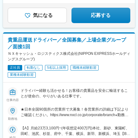
(群馬県)、甲府駅、新潟駅、長岡駅、春日山駅、本郷駅(長野県)、
積み重ねてきた信頼があるから、
信濃荒井駅、広貫堂前駅、高岡駅、割出駅、野々市工大前駅、西
顧客に寄り添い、深い関係性を築けます。
別院駅、敦賀駅、ささしまライブ駅、伏屋駅、徳重駅、長久手古
気になる
応募する
戦場駅、市役所前駅(愛知県)、岡崎駅、妙興寺駅、土橋駅(愛知
県)、春日井駅(中央本線)、西岐阜駅、鵜沼宿駅、東静岡駅、浜松
駅、沼津駅、掛川駅、藤枝駅、津駅、近鉄四日市駅、四天王寺前
夕陽ケ丘駅、本町駅、扇町駅(大阪府)、中百舌鳥駅、江坂駅、泉大
貴重品運送ドライバー／全国募集／上場企業グループ
津駅、枚方公園駅、久宝寺駅、貿易センター駅、手柄駅、大久保
／面接1回
駅(兵庫県)、甲子園口駅、竹田駅(京都府)、南草津駅、大和西大寺
駅、和歌山駅、湖山駅、後藤駅、松江駅、新西大寺町筋駅、大元
ＮＸキャッシュ・ロジスティクス株式会社(NIPPON EXPRESSホールディ
駅、東山・おかでんミュージアム駅、球場前駅(岡山県)、西原駅
ングスグループ)
(広島県)、修大協創中高前駅、東福山駅、西条駅(広島県)、矢原
正社員
転勤なし
5名以上採用
職種未経験歓迎
駅、周防花岡駅、二軒屋駅、伏石駅、福音寺駅、宝永町駅、南小
業種未経験歓迎
倉駅、東比恵駅、赤坂駅(福岡県)、今宿駅、久留米大学前駅、福間
駅、佐賀駅、原爆資料館駅、早岐駅、新大村駅、健軍校前駅、原
水駅、牧駅(大分県)、宮崎駅、鹿児島中央駅、東区役所前駅、仙台
ドライバー経験も活かせる！お客様の貴重品を安全に輸送するこ
駅、九段下駅、都庁前駅、下赤塚駅、青井駅、立川駅、井の頭公
とが使命の、やりがいある仕事です。
園駅、分倍河原駅、横浜駅、鹿島田駅、石上駅、北与野駅、南越
仕事内容
谷駅、京成千葉駅、京成幕張駅、京成八幡駅、京成西船駅、新松
戸駅、大庭駅、米野駅、長沼駅(静岡県)、新浜松駅、江戸橋駅、あ
★日本全国90箇所の営業所で大募集！各営業所の詳細は下記より
すなろう四日市駅、恵美須町駅、西大橋駅、南森町駅、八尾駅、
ご確認ください。https://www.nxcl.co.jp/corporate/branch※勤務地
勤務地
三宮・花時計前駅、田中口駅、大雲寺前駅、祇園新橋北駅、五日
は希望を考慮し決定します※転勤なし※U・Iターン支援あり※マイ
市駅、香春口三萩野駅、大濠公園駅、大学病院駅、鹿児島中央駅
カー通勤OK（拠点により異なる）
【A】月給23万3,100円~(年収想定400万円)本社、新砂、東陽町、
前駅、榴ケ岡駅、中野坂上駅、地下鉄成増駅、高島町駅、新千葉
田町、池尻、杉並、府中、千葉、横浜、新羽、新横浜、埼玉【B】
駅、鬼越駅、名鉄名古屋駅、柚木駅(静岡鉄道線)、第一通り駅、心
給与