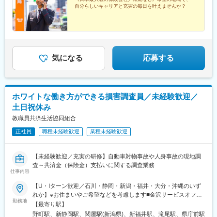
駅、小松駅、大聖寺駅、七尾駅、穴水駅、本津幡駅、松任駅、羽
変更の範囲：会社の定める業務
自分らしいキャリアと充実の毎日を叶えませんか？
咋駅、野町駅、福井駅、三国駅(福井県)、越前大野駅、武生駅、敦
賀駅、小浜駅、しんざ駅、西松本駅、桜町駅(長野県)、電気ビル前
駅、電鉄黒部駅、南富山駅、片原町駅(富山県)、新町口駅、福井駅
(福井県)、三国神社駅、電鉄富山駅・エスタ前駅、南富山駅前駅、
坂下町駅、福井城址大名町駅
気になる
応募する
ホワイトな働き方ができる損害調査員／未経験歓迎／
土日祝休み
教職員共済生活協同組合
正社員
職種未経験歓迎
業種未経験歓迎
【未経験歓迎／充実の研修】自動車対物事故や人身事故の現地調
査～共済金（保険金）支払いに関する調査業務
仕事内容
【U・Iターン歓迎／石川・静岡・新潟・福井・大分・沖縄のいず
れか】※お住まいやご希望などを考慮します■金沢サービスオフィ
勤務地
ス（金沢市香林坊）野町駅バス停「香林坊」より徒歩3分、自動車
【最寄り駅】
通勤相談可※受動喫煙対策：あり（屋内喫煙可能場所なし）■静岡
野町駅、新静岡駅、関屋駅(新潟県)、新福井駅、滝尾駅、県庁前駅