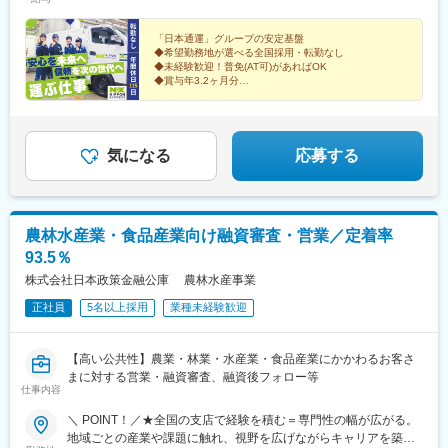
月給22万4,100円~(年収想定390万円)名古屋、一宮、豊橋、岡
斎橋駅、東梅田駅、神戸三宮駅(阪神)、田町駅(岡山県)、広電五日
崎、南大阪、なんば、神戸、姫路、京都、大津【C】月給21万
市駅、平和公園駅、都通駅
5,100円~(年収想定370万円)甲府、水戸、群馬、宇都宮、新潟、長
「日本通運」グループの安定基盤
◆希望勤務地が選べる全国採用・転勤なし
岡、長野、上田、松本、札幌、仙台、三重、松阪市、静岡、沼
◆未経験歓迎！普免(AT可)があればOK
津、浜松、金沢、富山、福井、豊岡、広島、福岡【D】月給20万
◆賞与年3.2ヶ月分
8,200円~(年収想定360万円)函館、旭川、釧路、帯広、奈良、和歌
◆充実の研修・教育体制で未経験も安心
◆国家資格取得支援・資格手当あり
山、紀伊田辺、三原、岡山、下関、周南、久留米、北九州【E】月
◆サービス残業一切なし
給20万1,200円~(年収想定350万円)青森、八戸、盛岡、秋田、山
◆年間休日115日
形、福島、郡山、松江、浜田、鳥取、香川、松山、徳島、高知、
気になる
応募する
大分、長崎、熊本、宮崎、鹿児島、沖縄、八重山、宮古※これまで
の経験・スキルを考慮して決定します※月給は拠点により異なりま
す※各勤務地残業代は別途全額支給いたします
農林水産業・食品産業向け融資審査・営業／定着率
93.5％
株式会社日本政策金融公庫 農林水産事業
正社員
5名以上採用
業種未経験歓迎
【高い公共性】農業・林業・水産業・食品産業にかかわるお客さ
まに対する営業・融資審査、融資後フォロー等
仕事内容
＼ POINT！／★全国の支店で経験を積む＝専門性の幅が広がる。
地域ごとの産業や課題に触れ、視野を広げながらキャリアを築く