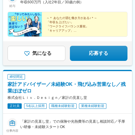
山市石川県金沢市福井県福井市長野県松本市▼東海静岡県静岡市
年収600万円（入社2年目／30歳の例）
(大阪府)、新神戸駅、大雲寺前駅、比治山橋駅、大手町駅(愛媛
給与
駿河区愛知県名古屋市中区愛知県名古屋市名東区愛知県一宮市三
県)、唐人町駅、桜町駅(長崎県)、水前寺駅、都通駅、琴似駅(函館
重県津市▼関西京都府京都市下京区大阪府吹田市大阪府堺市北区
本線)、宇都宮駅東口駅、船橋駅、八王子駅、馬車道駅、南富山駅
兵庫県神戸市中央区▼中国・四国岡山県岡山市北区広島県広島市
～＊ あなたの望む働き方がある♪＊～
前駅、西松本駅、名鉄一宮駅、烏丸駅、百舌鳥八幡駅、春日野道
「年収を上げたい」
南区愛媛県松山市▼九州福岡県福岡市中央区長崎県長崎市熊本県
駅(阪急線)、東中央町駅、比治山下駅、ＪＲ松山駅前駅、めがね橋
「ワークライフバランス重視」
熊本市中央区鹿児島県鹿児島市※本人の意思に反した会社側からの
駅、鹿児島中央駅前駅、宇都宮駅、大神宮下駅、日本大通り駅、
「キャリアアップ」
一方的な転勤指示はございません必ず本人と相談、合意の上での
望む働き方を手に入れたのに、笑っていられないなんて
北松本駅、西一宮駅、四条駅(京都市営)、百舌鳥駅、新西大寺町筋
絶対イヤ！
転勤です※希望の場合エリア外への転勤も可能です※受動喫煙防止
駅、松山駅(愛媛県)、市役所駅(長崎県)、鹿児島中央駅
興味だけでOK！「楽しい♪」を基準に、理想の働き方を
対策：各拠点にあり
手に入れませんか」？
気になる
応募する
締切間近
家計アドバイザー／未経験OK・飛び込み営業なし／残
業ほぼゼロ
株式会社Ｌｉｖ．Ｄｅｓｉｇｎ／家計の見直し堂
正社員
5名以上採用
職種未経験歓迎
業種未経験歓迎
「家計の見直し堂」での保険や光熱費等の見直し相談対応／手厚
い研修・未経験スタートOK
仕事内容