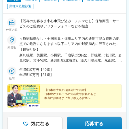
業種未経験歓迎
【既存のお客さま中心◆飛び込み・ノルマなし】保険商品・サー
ビスのご提案やアフターフォローなどを担当
仕事内容
＜原則転勤なし・全国募集＞採用エリア内の通勤可能な範囲の拠
点での勤務になります＜以下エリア内の郵便局内に設置されたか
勤務地
んぽサービス部＞■北海道エリア：北海道■東北エリア：青森県、
【最寄り駅】
岩手県、宮城県、秋田県、山形県、福島県■関東エリア：茨城県、
新札幌駅、美園駅、小樽駅、千歳駅(北海道)、野幌駅、滝川駅、岩
栃木県、群馬県、埼玉県、千葉県■東京エリア：東京都■南関東エ
見沢駅、苫小牧駅、新川町駅(北海道)、湯の川温泉駅、永山駅、旭
リア：神奈川県、山梨県■信越エリア：新潟県、長野県■北陸エリ
川駅、東旭川駅、北見駅、帯広駅、釧路駅、中央弘前駅、下北
ア：富山県、石川県、福井県■東海エリア：岐阜県、静岡県、愛知
年収610万円【40歳】
駅、津軽五所川原駅、八戸駅、三沢駅(青森県)、新青森駅、上盛岡
県、三重県■近畿エリア：滋賀県、京都府、大阪府、兵庫県、奈良
年収510万円【31歳】
駅、二戸駅、一ノ関駅、宮古駅、北上駅、水沢駅、久慈駅、紫波
給与
県、和歌山県■中国エリア：岡山県、広島県、山口県、鳥取県、島
中央駅、田茂山駅、五橋駅、石巻駅、内湾入口駅、古川駅、白石
根県■四国エリア：徳島県、香川県、愛媛県、高知県■九州エリ
駅(宮城県)、くりこま高原駅、新田駅(宮城県)、泉外旭川駅、能代
ア：福岡県、佐賀県、長崎県、大分県、宮崎県、鹿児島県、熊本
【日本最大級の保険会社で活躍】
駅、東大館駅、羽後本荘駅、湯沢駅、横手駅、大曲駅(秋田県)、山
日本郵政グループの知名度や信頼のもと、
県■沖縄エリア：沖縄県※初期配属の都道府県を希望可！U・Iター
形駅、米沢駅、鶴岡駅、酒田駅、村山駅(山形県)、新庄駅、寒河江
本当にお客さまに寄り添える営業へ。
ン歓迎※基本的にスクーターまたはバイク、一部エリアは車で営業
駅、長井駅、白河駅、いわき駅、七日町駅、喜多方駅、二本松
※配属先のかんぽサービス部は応募者の希望も踏まえて決定※入社
■安心感とブランド力で営業がしやすい
駅、磐城石川駅、須賀川駅、原ノ町駅、福島学院前駅、郡山富田
■年休120日～／完全週休2日制
から3カ月間、研修センター等での育成プログラムに参加 育児等
駅、下館駅、古河駅、下妻駅、竜ケ崎駅、寺原駅、つくば駅、笠
■有休取得率96％／平均残業月9.4h
の家庭事情があり、参加が難しい場合はリモートプログラムとな
間駅、新鉾田駅、鹿島神宮駅、磯原駅、勝田駅、新栃木駅、佐野
■昨年度賞与実績4.3カ月分
ります
駅、西那須野駅、足利駅、新鹿沼駅、上今市駅、小山駅、真岡
気になる
応募する
駅、宝積寺駅、小金井駅、黒磯駅、駅東公園前駅、中央前橋駅、