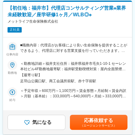
を幅広く学べる導入研修、そしてOJTによる実践的な指導を行い
【初任地：福井市】代理店コンサルティング営業※業界
ます。OJT担当の先輩社員が丁寧にサポートするため、未経験の
未経験歓迎／座学研修1ヶ月／WLB◎※
方でも安心して業務を習得できます。さらに、定期的な勉強会や
研修も充実しており、専門知識を着実に身につけ、継続的な成長
メットライフ生命保険株式会社
を目指せる環境です。
正社員
■働き方
在宅勤務やシフト勤務など柔軟な働き方を支援しています。育児
や介護などのライフイベントに合わせた勤務時間の調整が可能
■職務内容：代理店がお客様により良い生命保険を提供することが
で、家庭と仕事の両立を実現できます。デジタルツールを活用し
できるよう、代理店に対する営業支援を行っていただきます。弊
た効率的な業務プロセスの導入により、生産性の高い働き方が推
仕事内容
社登録代理店が運営する保険ショップ等を25～30店舗担当し、主
進されています。
に訪問により当社保険募集の推進・管理ならびに募集人の育成を
＜勤務地詳細＞福井支社住所：福井県福井市毛矢1-10-1 セーレン
■キャリアパス
行う業務です。
本社ビル4F勤務地最寄駅：福井駅受動喫煙対策：屋内全面禁煙変
社員一人ひとりのキャリア形成を支援するさまざまな制度が整っ
※申込書の全件ペーパーレス化を進める等、迅速な対応および業務
勤務地
更の範囲：会社の定める事業所
ています。ジョブ・チャレンジ制度やキャリア・トランスファー
【最寄り駅】
の効率化を図っており、「お客さまからもっとも選ばれる生命保
制度を活用しながら、自らのキャリアビジョンを実現することが
足羽山公園口駅、商工会議所前駅、赤十字前駅
険会社」に向けて新しい挑戦を続けています。
できます。また、将来的には他部門への異動や昇進の機会も豊富
■業務詳細：
＜予定年収＞600万円～1,100万円＜賃金形態＞月給制＜賃金内訳
です。
（1）代理店別のコンサルティング実施（代理店の経営・販売の体
＞月額（基本給）：333,000円～640,000円＜月給＞333,000円～
■企業の特徴／魅力
制作りに関する代理店主・経営層に対するサポート）
給与
640,000円＜昇給有無＞有＜残業手当＞有＜給与補足＞＜モデル
損害保険ジャパン株式会社は、国内最大級の損害保険会社とし
（2）代理店主・経営層に対する研修の実施（保険商品・販売法・
年収＞※これまでの実績をベースに記載（全て賞与、諸手当込）
て、約3割の市場シェアを誇ります。創業135年以上の歴史と強固
業界情報・コンプライアンス・その他周辺知識等）
26歳：630万円28歳：700万円32歳：780万円36歳：900万円＜賞
な経営基盤を持ち、「Innovation for Wellbeing」を掲げ、社会に
（3）代理店に対する個別指導の実施（保険商品・販売法・営業事
与＞・別途業績賞与支給(会社、部門、チーム、個人の業績により
貢献する新たな商品やサービスを提供しています。社員一人ひと
応募依頼する
務・コンプライアンス等）
気になる
変動) 賃金はあくまでも目安の金額であり、選考を通じて上下す
りが多様性を認め合い、個の強みを最大限発揮できる環境が整っ
（エージェントサービス）
■1日のスケジュール例：
る可能性があります。月給(月額)は固定手当を含めた表記です。
ています。
9：00 ／朝礼・ミーティング