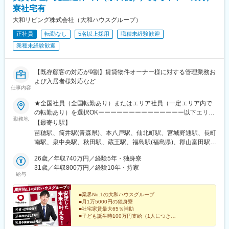
裁判所前駅、高松駅(香川県)、宮田町駅、高知駅前駅、平和通駅、
寮社宅有
西鉄福岡駅、櫛原駅、茂里町駅、佐世保中央駅、辛島町駅、鹿児
大和リビング株式会社（大和ハウスグループ）
島中央駅前駅、札幌駅、千歳町駅(北海道)、大町西公園駅、北与野
正社員
転勤なし
5名以上採用
職種未経験歓迎
駅、葭川公園駅、馬車道駅、御成門駅、新宿西口駅、稲荷町駅(東
京都)、品川駅、電鉄富山駅・エスタ前駅、坂下町駅、福井城址大
業種未経験歓迎
名町駅、三島駅、浜松駅、栄町駅(愛知県)、島ノ関駅、花隈駅、柳
川駅、新白島駅、片原町駅(香川県)、大手町駅(愛媛県)、高知橋
駅、旦過駅、天神南駅、浦上駅、中佐世保駅、熊本城・市役所前
【既存顧客の対応が9割】賃貸物件オーナー様に対する管理業務お
駅、都通駅
よび入居者様対応など
仕事内容
★全国社員（全国転勤あり）またはエリア社員（一定エリア内で
の転勤あり）を選択OKーーーーーーーーーーーーーー以下エリア
勤務地
希望の方は希望勤務地（県）を優先します。UIターン希望の方も
【最寄り駅】
ぜひご応募ください。・甲信エリア・中部エリア・中国エリアー
苗穂駅、筒井駅(青森県)、本八戸駅、仙北町駅、宮城野通駅、長町
ーーーーーーーーーーーーー※希望勤務地を考慮※マイカー通勤応
南駅、泉中央駅、秋田駅、蔵王駅、福島駅(福島県)、郡山富田駅、
相談※エリア限定社員（転居を伴わない県内での異動あり）も選択
飯田橋駅、いわき駅、西新宿駅、駒沢大学駅、地下鉄赤塚駅、六
可能です。 詳しくは採用担当までお問い合わせください。47都
26歳／年収740万円／経験5年・独身寮
町駅、綾瀬駅、瑞江駅、南大沢駅、立川北駅、吉祥寺駅、府中駅
道府県の各拠点に配属させていただきます。受動喫煙対策：屋内
31歳／年収800万円／経験10年・持家
(東京都)、東久留米駅、新高島駅、新川崎駅、中川駅(神奈川県)、
給与
喫煙可能場所あり
藤沢駅、相模原駅、社家駅、鉄道博物館駅、さいたま新都心駅、
浦和駅、川越駅、熊谷駅、川口駅、新越谷駅、越谷レイクタウン
■業界No.1の大和ハウスグループ
駅、武蔵藤沢駅、八潮駅、北上尾駅、千葉駅、幕張駅、鎌取駅、
■月1万5000円の独身寮
本八幡駅(総武線)、西船橋駅、祇園駅(千葉県)、幸谷駅、柏駅、五
■社宅家賃最大65％補助
井駅、流山おおたかの森駅、水戸駅、大甕駅、研究学園駅、守谷
■子ども誕生時100万円支給（1人につき）
など、安定基盤だからこその手厚い待遇。
駅、宇都宮駅、鶴田駅、小山駅、高崎駅、井野駅(群馬県)、太田駅