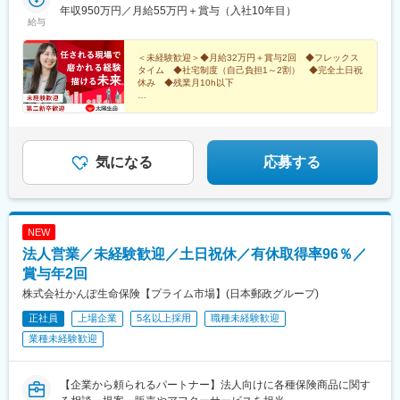
大分県／宮崎県／鹿児島県／沖縄県＜中部・東海＞長野県／新潟
年収950万円／月給55万円＋賞与（入社10年目）
久駅、東武宇都宮駅、小山駅、高崎駅、熊谷駅、大宮駅(埼玉県)、
給与
県／富山県／石川県／福井県／静岡県／愛知県／三重県／岐阜県
所沢駅、浦和駅、朝霞駅、川越駅、春日部駅、南越谷駅、ふじみ
＜中国・四国＞岡山県／島根県／広島県／山口県／香川県／愛媛
野駅、県庁前駅(千葉県)、木更津駅、京成船橋駅、鬼越駅、柏駅、
県／徳島県／高知県受動喫煙対策：社内完全禁煙
＜未経験歓迎＞◆月給32万円＋賞与2回 ◆フレックス
流山おおたかの森駅、松戸駅、橋本駅(神奈川県)、登戸駅、溝の口
タイム ◆社宅制度（自己負担1～2割） ◆完全土日祝
駅、京急川崎駅、菊名駅、関内駅、センター南駅、二俣川駅、横
休み ◆残業月10h以下
須賀中央駅、金沢八景駅(横浜シーサイドライン)、戸塚駅、藤沢
【多彩なキャリア支援あり】若手が早期活躍・早期昇進
駅、大和駅(神奈川県)、本厚木駅、平塚駅、小田原駅、小岩駅、北
する環境です。
千住駅、青砥駅、赤羽駅、亀戸駅、岩本町駅、日暮里駅(舎人ライ
ナー)、東池袋駅、中野駅(東京都)、千歳烏山駅、大森駅(東京都)、
蒲田駅、田無駅、立川南駅、八王子駅、町田駅、島ノ関駅、烏丸
気になる
応募する
駅、伏見桃山駅、大和西大寺駅、高槻市駅、岡町駅、寝屋川市
駅、本町駅、大正駅(大阪府)、あびこ駅、東部市場前駅、十三駅、
ＪＲ河内永和駅、堺東駅、藤井寺駅、岸和田駅、和歌山駅、川西
能勢口駅、尼崎駅(阪神線)、西宮駅、三宮駅(神戸市営)、板宿駅、
NEW
西明石駅、姫路駅、加古川駅、平和通駅、黒崎駅前駅、西鉄香椎
法人営業／未経験歓迎／土日祝休／有休取得率96％／
駅、博多駅、茶山駅(福岡県)、桜並木駅、西鉄久留米駅、佐賀駅、
佐世保駅、桜町駅(長崎県)、花畑町駅、大分駅、宮崎駅、天文館通
賞与年2回
駅、おもろまち駅、てだこ浦西駅、松本駅、長野駅、新潟駅、富
株式会社かんぽ生命保険【プライム市場】(日本郵政グループ)
山駅、金沢駅、新福井駅、沼津駅、吉原本町駅、清水駅(静岡県)、
正社員
上場企業
5名以上採用
職種未経験歓迎
静岡駅、藤枝駅、浜松駅、新川駅(愛知県)、東岡崎駅、熱田神宮伝
馬町駅、勝川駅、久屋大通駅、一社駅、中村公園駅、西一宮駅、
業種未経験歓迎
あすなろう四日市駅、津新町駅、名鉄岐阜駅、柳川駅、倉敷市
駅、松江駅、福山駅、呉駅、稲荷町駅(広島県)、広電西広島・己斐
駅、徳山駅、宇部新川駅、下関駅、瓦町駅、南堀端駅、眉山ロー
【企業から頼られるパートナー】法人向けに各種保険商品に関す