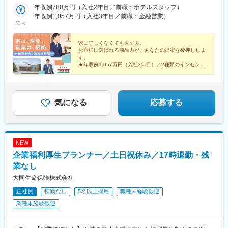
海道)、沼ノ端駅、桔梗駅、筒井駅(青森県)、撫牛子駅、本八戸
年収例780万円（入社2年目／前職：ホテルスタッフ）
口駅、淀駅、六地蔵駅(京阪線)、千代川駅、福知山駅、西舞鶴駅、
駅、小中野駅、岩手飯岡駅、盛岡駅、泉外旭川駅、秋田駅、横手
年収例1,057万円（入社3年目／前職：金融営業）
学研奈良登美ケ丘駅、新大宮駅、大和八木駅、摂津富田駅、星ケ
駅、山形駅、東金井駅、鶴岡駅、西袋駅、米沢駅、平野駅(福島
給与
丘駅(大阪府)、箕面萱野駅、鶴見緑地駅、今宮戎駅、なかもず駅、
県)、笹木野駅、南福島駅、磐城太田駅、安積永盛駅、郡山富田
萩原天神駅、和泉中央駅、長滝駅、宮前駅、六十谷駅、滝野駅、
駅、新白河駅、湯本駅、会津若松駅、西那須野駅、宇都宮駅、東
家に詳しくなくても大丈夫。
尾上の松駅、西宮北口駅、神戸駅(兵庫県)、飾磨駅、京口駅、伊丹
武宇都宮駅、西川田駅、雀宮駅、小田林駅、県駅、新栃木駅、佐
お客様に選ばれる商品力が、あなたの提案を後押ししま
駅(阪急線)、福山駅、東尾道駅、不動院前駅、広電本社前駅、西条
野市駅、常陸多賀駅、阿字ケ浦駅、赤塚駅、偕楽園駅、古河駅、
す。
駅(広島県)、東津山駅、鳥取駅、東山公園駅(鳥取県)、松江駅、高
研究学園駅、土浦駅、守谷駅、石原駅(埼玉県)、熊谷駅、北上尾
★年収例1,057万円（入社3年目）／2種類のインセンテ
浜駅(島根県)、文化の森駅、教会前駅、伏石駅、宇多津駅、伊予和
ィブ制度あり
駅、本庄駅、久喜駅、花崎駅、東松山駅、新三郷駅、浦和駅、武
★完全週休2日制／家族手当あり
気駅、古泉駅、新居浜駅、岩国駅、下松駅(山口県)、徳山駅、山口
蔵浦和駅、八木崎駅、さいたま新都心駅、加茂宮駅、朝霞駅、谷
★異業界出身者・未経験者多数活躍中！
駅(山口県)、居能駅、新下関駅、本城駅、西小倉駅、室見駅、香椎
塚駅、鳩ケ谷駅、川越駅、狭山ケ丘駅、若葉駅、南越谷駅、飯岡
宮前駅、茶山駅(福岡県)、大野城駅、久留米駅、五郎丸駅、福間
駅、京成成田駅、柏たなか駅、逆井駅、初石駅、新松戸駅、東海
気になる
応募する
駅、牧駅(大分県)、西大分駅、南大分駅、西熊本駅、北熊本駅、荒
神駅、鬼越駅、印西牧の原駅、千葉寺駅、スポーツセンター駅、
尾駅(熊本県)、原水駅、新八代駅、佐賀駅、鍋島駅、日宇駅、高田
幕張駅、五井駅、茂原駅、木更津駅、新豊洲駅、新小岩駅、石神
駅(長崎県)、宮崎神宮駅、隼人駅、鴨池駅、隈之城駅、新越谷駅、
井公園駅、井荻駅、三鷹駅、浜田山駅、錦糸町駅、上町駅、駒沢
船橋駅、下総中山駅、市場前駅、上井草駅、亀戸駅、高松駅(東京
大学駅、新小金井駅、立飛駅、武蔵小金井駅、北綾瀬駅、北八王
NEW
都)、青井駅、大久保駅(東京都)、新百合ケ丘駅、平沼橋駅、川崎
子駅、用賀駅、新大久保駅、町田駅、百合ケ丘駅、たまプラーザ
企業福利厚生プランナー／土日祝休み／17時退勤・残
新町駅、海老名駅(相模線)、岩村田駅、亀島駅、熱田神宮西駅、可
駅、小机駅、西横浜駅、港南台駅、二俣川駅、古淵駅、八丁畷
児駅、泊駅(三重県)、六地蔵駅(京都市営)、八木西口駅、富田駅(大
駅、向河原駅、県立大学駅、本鵠沼駅、海老名駅(相鉄・小田急)、
業なし
阪府)、恵美須町駅、中百舌鳥駅、阪神国道駅、ハーバーランド
本厚木駅、秦野駅、宮山駅、国府津駅、国母駅、南甲府駅、月江
大同生命保険株式会社
駅、牛田駅(広島県)、岡田駅(愛媛県)、小倉駅(福岡県)、西鉄香椎
寺駅、上田駅、佐久平駅、市役所前駅(長野県)、北長野駅、茅野
駅、坪井川公園駅、京成船橋駅、豊洲駅、泉体育館駅、東新宿
正社員
転勤なし
5名以上採用
職種未経験歓迎
駅、伊那市駅、平田駅(長野県)、松本駅、豊科駅、鼎駅、長野駅、
駅、戸部駅、西高蔵駅、六地蔵駅(奈良線)、畝傍駅、大国町駅、白
小針駅、越後石山駅、新潟駅、直江津駅、長岡駅、燕三条駅、越
業種未経験歓迎
鷺駅、高速神戸駅、西鉄千早駅、打越駅
前東郷駅、追分口駅、敦賀駅、新静岡駅、大場駅、沼津駅、吉原
駅、清水駅(静岡県)、長沼駅(静岡県)、安倍川駅、西焼津駅、藤枝