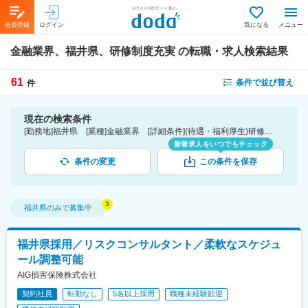
会員登録
ログイン
気になる
メニュー
金融業界、福井県、研修制度充実
の転職・求人検索結果
61
条件で並び替え
件
現在の検索条件
[勤務地]福井県 [業種]金融業界 [詳細条件](待遇・福利厚生)研修制度充実
新着求人をいつでもチェック
条件の変更
この条件を保存
福井県
のみで募集中
福井県採用／リスクコンサルタント／柔軟なスケジュ
ール調整可能
AIG損害保険株式会社
契約社員
転勤なし
5名以上採用
職種未経験歓迎