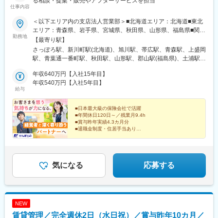
プウェイ山麓駅、高知橋駅、三越前駅、麻生駅、大通駅、新札幌
る相談・提案・販売やアフターサービスを担当
仕事内容
駅、澄川駅、中央病院前駅、西塩釜駅、大町西公園駅、長町一丁
目駅、上熊谷駅、本川越駅、新越谷駅、千葉中央駅、船橋駅、本
＜以下エリア内の支店法人営業部＞■北海道エリア：北海道■東北
八幡駅(総武線)、向ケ丘遊園駅、武蔵溝ノ口駅、川崎駅、伊勢佐木
エリア：青森県、岩手県、宮城県、秋田県、山形県、福島県■関東
長者町駅、汐入駅、金沢八景駅(京急線)、京成小岩駅、千住大橋
勤務地
エリア：茨城県、栃木県、群馬県、埼玉県、千葉県■東京エリア：
【最寄り駅】
駅、赤羽岩淵駅、神田駅(東京都)、日暮里駅、都電雑司ケ谷駅、芦
東京都■南関東エリア：神奈川県、山梨県■信越エリア：新潟県、
さっぽろ駅、新川町駅(北海道)、旭川駅、帯広駅、青森駅、上盛岡
花公園駅、大森海岸駅、京急蒲田駅、立川駅、京王八王子駅、び
長野県■北陸エリア：富山県、石川県、福井県■東海エリア：岐阜
駅、青葉通一番町駅、秋田駅、山形駅、郡山駅(福島県)、土浦駅、
わ湖浜大津駅、四条駅(京都市営)、桃山御陵前駅、高槻駅、堺筋本
県、静岡県、愛知県、三重県■近畿エリア：滋賀県、京都府、大阪
水戸駅、東武宇都宮駅、高崎駅、与野駅、熊谷駅、的場駅、千葉
町駅、ドーム前駅、我孫子町駅、河内永和駅、蛸地蔵駅、川西池
府、兵庫県、奈良県、和歌山県■中国エリア：岡山県、広島県、山
年収640万円【入社15年目】
中央駅、柏駅、南船橋駅、日本大通り駅、八丁畷駅、藤沢駅、海
田駅、大物駅、西宮駅(ＪＲ線)、神戸三宮駅(阪急・神戸高速)、鷹
口県、鳥取県、島根県■四国エリア：徳島県、香川県、愛媛県、高
年収540万円【入社5年目】
老名駅(相鉄・小田急)、甲府駅、神谷町駅、西新宿駅、入谷駅(東
取駅、山陽姫路駅、旦過駅、黒崎駅、香椎宮前駅、櫛田神社前
給与
知県■九州エリア：福岡県、佐賀県、長崎県、大分県、宮崎県、鹿
京都)、北品川駅、八王子駅、三鷹駅、新潟駅、長岡駅、長野駅、
駅、雑餉隈駅、佐世保中央駅、めがね橋駅、熊本城・市役所前
児島県、熊本県※初期配属の都道府県を希望できます！U・Iターン
松本駅、電気ビル前駅、末広町駅(富山県)、北鉄金沢駅、福井駅、
駅、高見馬場駅、牧志駅、西松本駅、福井口駅、新清水駅、新静
歓迎！※当面転勤なし／エリア内での転勤の可能性あり※配属先の
■日本最大級の保険会社で活躍
名鉄岐阜駅、静岡駅、三島広小路駅、第一通り駅、伏見駅(愛知
岡駅、新浜松駅、駅前大通駅、神宮前駅、栄町駅(愛知県)、名鉄一
■年間休日120日～／残業月9.4h
法人営業部は、応募者の希望も踏まえて決定します■受動喫煙対
県)、中岡崎駅、あすなろう四日市駅、大津駅、京都駅、天満橋
宮駅、近鉄四日市駅、岐阜駅、城下駅(岡山県)、倉敷駅、段原一丁
■賞与昨年実績4.3カ月分
策：屋内禁煙
駅、堺駅、布施駅、西元町駅、姫路駅、新大宮駅、和歌山市駅、
■退職金制度・住居手当あり
目駅、西広島駅、栗林公園北口駅、西堀端駅、高知駅前駅、茅場
鳥取駅、松江駅、郵便局前駅、白島駅(広島電鉄線)、福山駅、新山
町駅、札幌駅、杉並町駅、広瀬通駅、川越市駅、葭川公園駅、大
「人に寄り添う仕事がしたい」
口駅、阿波富田駅、高松築港駅、ＪＲ松山駅前駅、高知駅、小倉
神宮下駅、京成八幡駅、和泉多摩川駅、高津駅(神奈川県)、馬車道
といったあなたの想いや経験を活かして、
駅(福岡県)、天神駅、西鉄久留米駅、佐賀駅、浦上駅前駅、佐世保
企業の経営と働く人の安心を支えていきませんか？
駅、野島公園駅、小伝馬町駅、三河島駅、東池袋四丁目駅、立川
駅、花畑町駅、大分駅、宮崎駅、鹿児島中央駅、大通駅、松風町
気になる
応募する
北駅、石場駅、五条駅(京都市営)、中書島駅、淀屋橋駅、ドーム前
駅、広瀬通駅、さいたま新都心駅、京成千葉駅、関内駅、川崎
千代崎駅、長居駅(地下鉄)、布施駅、三ノ宮駅、小倉駅(福岡県)、
駅、海老名駅(相模線)、虎ノ門ヒルズ駅、都庁前駅、鶯谷駅、大崎
西黒崎駅、香椎駅、祇園駅(福岡県)、南福岡駅、中佐世保駅、五島
駅、京王八王子駅、西松本駅、地鉄ビル前駅、片原町駅(富山県)、
町駅、辛島町駅、甲東中学校前駅、新富町駅(富山県)、福井駅(福
福井駅(福井県)、岐阜駅、新静岡駅、三島田町駅、新浜松駅、栄駅
井県)、第一通り駅、札木駅、豊田本町駅、栄駅(愛知県)、尾張一
NEW
(愛知県)、近鉄四日市駅、上栄町駅、大阪城北詰駅、大小路駅、Ｊ
宮駅、郵便局前駅、的場町駅、東高須駅、本町一丁目駅、高知駅
賃貸管理／完全週休2日（水日祝）／賞与昨年10カ月／
Ｒ河内永和駅、みなと元町駅、山陽姫路駅、田町駅(岡山県)、家庭