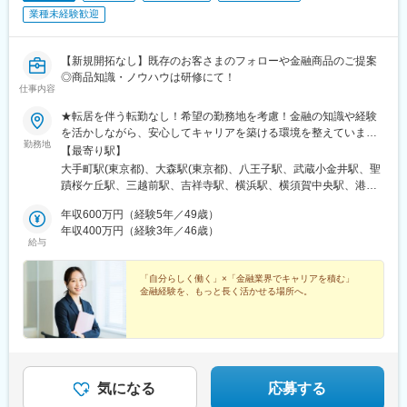
す。
業種未経験歓迎
■キャリアパス：
３～５年に一度部門間の異動が発生し、ジョブローテーションに
【新規開拓なし】既存のお客さまのフォローや金融商品のご提案
より幅広く経験を重ね、トータルな保険の知識・経験を得ること
◎商品知識・ノウハウは研修にて！
仕事内容
ができます。
★転居を伴う転勤なし！希望の勤務地を考慮！金融の知識や経験
■評価体制：
を活かしながら、安心してキャリアを築ける環境を整えていま
社員一人一人の役割（職務）と責任を明確化し、達成感と公平性
勤務地
す。◎年間休日120日以上／完全週休2日制（土日祝）◎17:10終
【最寄り駅】
を高めるため厳正かつ公平な評価システムを導入しており、評価
業（実働7時間20分）◎残業月20時間程度◎平均年収450万円／賞
大手町駅(東京都)、大森駅(東京都)、八王子駅、武蔵小金井駅、聖
を通し自律型社員を創出する為に部下と上司で徹底したコミュニ
与年2回◎育児・産前産後休業取得実績多数◎時短勤務制度あり
蹟桜ケ丘駅、三越前駅、吉祥寺駅、横浜駅、横須賀中央駅、港南
ケーションを図っていただきます。目標管理制度による業績評価
（勤務1年以上）◎健康経営優良法人「ホワイト500」8年連続認
台駅、栄町駅(千葉県)、松戸駅、星ケ丘駅(愛知県)、尾張一宮駅、
と人事考課制度による職務遂行評価にて評価されます。
定■三大都市圏・東京都（本店営業部／大森支店／八王子支店／小
年収600万円（経験5年／49歳）
名鉄岐阜駅、枚方市駅、烏丸駅、和歌山市駅、東武宇都宮駅、新
業績評価：全社員がどの役割、責任を担っているかを明確するた
金井支店／多摩桜ケ丘支店／日本橋営業部／吉祥寺支店）・神奈
年収400万円（経験3年／46歳）
静岡駅、甲府駅、福井城址大名町駅、岡山駅、紙屋町東駅、鳥取
めに事業計画に基づいた個人目標を設定し、目標達成の度合いを
給与
川県（横浜駅西口支店／横須賀支店／港南台支店）・千葉県（千
駅、天神駅、小倉駅(福岡県)、通町筋駅、いづろ通駅、東京駅、大
評価されます。
葉支店・松戸出張所）・愛知県（星ヶ丘支店・一宮支店）・岐阜
森海岸駅、京王八王子駅、新日本橋駅、新高島駅、汐入駅、京成
職務遂行評価：業績だけでの評価ではなく、プロセスも評価する
県（岐阜支店）・大阪府（枚方支店）・京都府（京都支店）・和
「自分らしく働く」×「金融業界でキャリアを積む」
千葉駅、名鉄一宮駅、岐阜駅、宮之阪駅、四条駅(京都市営)、静岡
システムとなり、結果や成果に至った過程の職務遂行状況がどの
金融経験を、もっと長く活かせる場所へ。
歌山県（和歌山支店）■三大都市圏以外・栃木県（宇都宮支店）・
駅、福井駅、岡山駅前駅、紙屋町西駅、西鉄福岡駅、平和通駅、
水準化を評価されます。
静岡県（静岡支店）・山梨県（甲府支店）・福井県（福井支
熊本城・市役所前駅、朝日通駅、二重橋前駅、日本橋駅(東京都)、
店）・岡山県（岡山支店）・広島県（広島支店）・鳥取県（鳥取
平沼橋駅、千葉駅、五条駅(京都市営)、日吉町駅、福井駅(福井
変更の範囲：会社の定める業務
支店）・福岡県（福岡支店／北九州支店）・熊本県（熊本支
県)、西川緑道公園駅、県庁前駅(広島県)、天神南駅、旦過駅、水
店）・鹿児島県（鹿児島支店）※上記支店以外は要相談
道町駅、天文館通駅
気になる
応募する