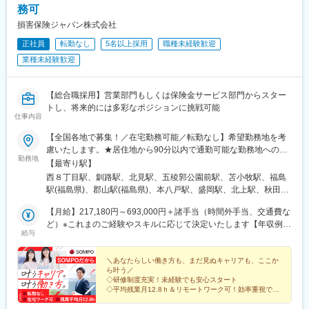
阪府)、恵美須町駅、中百舌鳥駅、阪神国道駅、ハーバーランド
務可
武雄温泉駅、上伊万里駅、水道町駅、八代駅、玉名駅、美栄橋
駅、牛田駅(広島県)、岡田駅(愛媛県)、小倉駅(福岡県)、西鉄香椎
駅、高見馬場駅、志布志駅、大分駅、中津駅(大分県)、宮崎駅、西
損害保険ジャパン株式会社
駅、坪井川公園駅、京成船橋駅、豊洲駅、泉体育館駅、東新宿
都城駅、延岡駅、札幌駅、函館駅、広瀬通駅、曽根田駅、足利
駅、戸部駅、西高蔵駅、六地蔵駅(奈良線)、畝傍駅、大国町駅、白
正社員
転勤なし
5名以上採用
職種未経験歓迎
駅、西松本駅、長野駅、静岡駅、遠州病院駅、近鉄四日市駅、桑
鷺駅、高速神戸駅、西鉄千早駅、打越駅
業種未経験歓迎
名駅、名鉄岐阜駅、荒町駅(富山県)、急患医療センター前駅、新魚
津駅、足羽山公園口駅、奈良駅、畝傍駅、四条駅(京都市営)、城陽
駅、上栄町駅、元町駅(兵庫県)、山陽明石駅、山陽姫路駅、胡町
【総合職採用】営業部門もしくは保険金サービス部門からスター
駅、博労町駅、電鉄出雲市駅、城下駅(岡山県)、倉敷駅、瓦町駅、
トし、将来的には多彩なポジションに挑戦可能
眉山ロープウェイ山麓駅、高知駅、市役所前駅(愛媛県)、市役所駅
仕事内容
(長崎県)、島原船津駅、通町筋駅、甲東中学校前駅、大通駅、市役
所前駅(北海道)、大町西公園駅、新静岡駅、新浜松駅、電気ビル前
【全国各地で募集！／在宅勤務可能／転勤なし】希望勤務地を考
駅、志貴野中学校前駅、電鉄魚津駅、赤十字前駅、大和八木駅、
慮いたします。★居住地から90分以内で通勤可能な勤務地への配
勤務地
烏丸駅、びわ湖浜大津駅、みなと元町駅、西新町駅、稲荷町駅(広
属★★リモートワーク可★※頻度は事業所により異なります＜勤務
【最寄り駅】
島県)、郵便局前駅、高松築港駅、高知橋駅、めがね橋駅、九品寺
地域＞※具体的な勤務地は、勤務地一覧をご確認ください。【営業
西８丁目駅、釧路駅、北見駅、五稜郭公園前駅、苫小牧駅、福島
交差点駅、加治屋町駅
部門】北海道、青森県、岩手県、秋田県、宮城県、山形県、福島
駅(福島県)、郡山駅(福島県)、本八戸駅、盛岡駅、北上駅、秋田
県、茨城県、栃木県、群馬県、東京都、埼玉県、千葉県、神奈川
駅、大館駅、横手駅、石巻駅、気仙沼市立病院駅、山形駅、原ノ
県、山梨県、静岡県、愛知県、岐阜県、新潟県、長野県、富山
【月給】217,180円～693,000円＋諸手当（時間外手当、交通費な
町駅、会津若松駅、いわき駅、中野駅(東京都)、日本橋駅(東京
県、福井県、大阪府、兵庫県、京都府、滋賀県、奈良県、和歌山
ど）※これまのご経験やスキルに応じて決定いたします【年収例】
都)、立川北駅、府中駅(東京都)、吉祥寺駅、京王八王子駅、大宮
給与
県、広島県、山口県、香川県、高知県、福岡県、長崎県、大分
◎未経験者／500万円～780万円◎経験者／500万円～1,220万円
駅(埼玉県)、新越谷駅、久喜駅、川越駅、千葉みなと駅、京成船橋
県、宮崎県、沖縄県【保険金サービス部門】北海道、青森県、岩
駅、柏駅、成田駅、元町・中華街駅、みなとみらい駅、海老名駅
手県、秋田県、宮城県、山形県、福島県、茨城県、東京都、神奈
＼あなたらしい働き方も、まだ見ぬキャリアも、ここか
(相鉄・小田急)、石上駅、土浦駅、宇都宮駅、中央前橋駅、甲府
ら叶う／
川県、埼玉県、千葉県、山梨県、静岡県、愛知県、新潟県、長野
駅、河口湖駅、新静岡駅、沼津駅、新浜松駅、久屋大通駅、伏見
◇研修制度充実！未経験でも安心スタート
県、石川県、富山県、大阪府、兵庫県、京都府、滋賀県、奈良
駅(愛知県)、豊橋駅、東岡崎駅、安城駅、美濃太田駅、名鉄岐阜
◇平均残業月12.8ｈ＆リモートワーク可！効率重視で働
県、香川県、徳島県、愛媛県、高知県、福岡県、宮崎県、鹿児島
ける◎
駅、大垣駅、長岡駅、高田駅(新潟県)、新潟駅、権堂駅、西松本
◇年間休日120日＆完全週休2日制（土日休み）