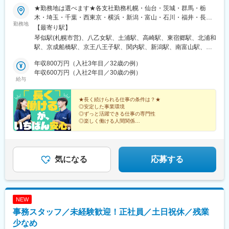
★勤務地は選べます★各支社勤務札幌・仙台・茨城・群馬・栃
木・埼玉・千葉・西東京・横浜・新潟・富山・石川・福井・長
勤務地
野・静岡・名古屋・三重・京都・大阪・神戸・岡山・広島・愛
【最寄り駅】
媛・福岡・長崎・熊本・鹿児島※U・Iターン歓迎▼北海道・東北北
琴似駅(札幌市営)、八乙女駅、土浦駅、高崎駅、東宿郷駅、北浦和
海道札幌市西区宮城県仙台市泉区▼関東茨城県土浦市群馬県高崎
駅、京成船橋駅、京王八王子駅、関内駅、新潟駅、南富山駅、西
市栃木県宇都宮市埼玉県さいたま市浦和区千葉県船橋市東京都八
泉駅、越前新保駅、松本駅、春日町駅、藤が丘駅(愛知県)、鶴舞
王子市神奈川県横浜市中区▼北信越新潟県新潟市中央区富山県富
年収800万円（入社3年目／32歳の例）
駅、尾張一宮駅、津駅、五条駅(京都市営)、江坂駅、三国ケ丘駅
山市石川県金沢市福井県福井市長野県松本市▼東海静岡県静岡市
年収600万円（入社2年目／30歳の例）
(大阪府)、新神戸駅、大雲寺前駅、比治山橋駅、大手町駅(愛媛
給与
駿河区愛知県名古屋市中区愛知県名古屋市名東区愛知県一宮市三
県)、唐人町駅、桜町駅(長崎県)、水前寺駅、都通駅、琴似駅(函館
重県津市▼関西京都府京都市下京区大阪府吹田市大阪府堺市北区
本線)、宇都宮駅東口駅、船橋駅、八王子駅、馬車道駅、南富山駅
兵庫県神戸市中央区▼中国・四国岡山県岡山市北区広島県広島市
★長く続けられる仕事の条件は？★
前駅、西松本駅、名鉄一宮駅、烏丸駅、百舌鳥八幡駅、春日野道
◎安定した事業環境
南区愛媛県松山市▼九州福岡県福岡市中央区長崎県長崎市熊本県
駅(阪急線)、東中央町駅、比治山下駅、ＪＲ松山駅前駅、めがね橋
◎ずっと活躍できる仕事の専門性
熊本市中央区鹿児島県鹿児島市※本人の意思に反した会社側からの
駅、鹿児島中央駅前駅、宇都宮駅、大神宮下駅、日本大通り駅、
◎楽しく働ける人間関係
一方的な転勤指示はございません必ず本人と相談、合意の上での
◎ムリのない労働環境
北松本駅、西一宮駅、四条駅(京都市営)、百舌鳥駅、新西大寺町筋
転勤です※希望の場合エリア外への転勤も可能です※受動喫煙防止
駅、松山駅(愛媛県)、市役所駅(長崎県)、鹿児島中央駅
長く働ける理由は一つではありません！
対策：各拠点にあり
条件がトータルにそろった当社で、家計見直しのプロへ
とステップアップしませんか。
気になる
応募する
NEW
事務スタッフ／未経験歓迎！正社員／土日祝休／残業
少なめ