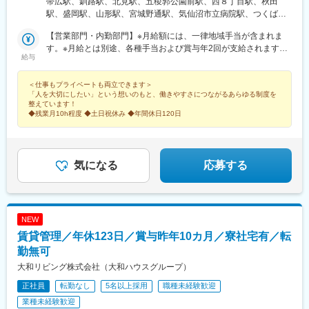
帯広駅、釧路駅、北見駅、五稜郭公園前駅、西８丁目駅、秋田
原則屋内禁煙（喫煙室あり）等、ビルにより異なります。
駅、盛岡駅、山形駅、宮城野通駅、気仙沼市立病院駅、つくば
駅、大宮駅(埼玉県)、新越谷駅、川越駅、日本橋駅(東京都)、新宿
【営業部門・内勤部門】※月給額には、一律地域手当が含まれま
西口駅、中野駅(東京都)、みなとみらい駅、北三条駅、野町駅、大
す。※月給とは別途、各種手当および賞与年2回が支給されます。
垣駅、名鉄岐阜駅、権堂駅、元善光寺駅、福井城址大名町駅、新
給与
■北海道／岩手／秋田／新潟／長野／福井／岡山／山口／宮崎／鹿
静岡駅、久屋大通駅、伏見駅(愛知県)、尾張一宮駅、近鉄四日市
児島月給19万円以上■宮城／山形／石川月給20万円以上■茨城／静
駅、姫路駅、肥後橋駅、本町駅、新大宮駅、大雲寺前駅、倉敷市
＜仕事もプライベートも両立できます＞
岡／愛知／岐阜／三重／奈良月給21万円以上■兵庫／広島月給22
駅、福山駅、湯田温泉駅、片原町駅(香川県)、宮崎駅、中央病院前
「人を大切にしたい」という想いのもと、働きやすさにつながるあらゆる制度を
万円以上■埼玉／大阪月給23万円以上■東京／神奈川月給24万円以
駅、大通駅、榴ケ岡駅、南越谷駅、三越前駅、西新宿駅、岐阜
整えています！
上
駅、善光寺下駅、足羽山公園口駅、栄町駅(愛知県)、国際センター
◆残業月10h程度 ◆土日祝休み ◆年間休日120日
駅、あすなろう四日市駅、山陽姫路駅、渡辺橋駅、心斎橋駅、東
中央町駅、倉敷駅、高松築港駅、千代台駅、西４丁目駅、仙台
駅、蒲生駅、東京駅、都庁前駅、桜木町駅、仁愛女子高校駅、丸
の内駅(愛知県)、淀屋橋駅、堺筋本町駅、新西大寺町筋駅、高松駅
気になる
応募する
(香川県)
NEW
賃貸管理／年休123日／賞与昨年10カ月／寮社宅有／転
勤無可
大和リビング株式会社（大和ハウスグループ）
正社員
転勤なし
5名以上採用
職種未経験歓迎
業種未経験歓迎