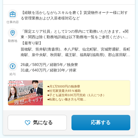
【経験を活かしながらスキルを磨く】賃貸物件オーナー様に対す
る管理業務および入居者様対応など
仕事内容
「限定エリア社員」として1つの県内にて勤務いただきます。※関
東・関西は除く勤務地詳細は以下勤務地一覧をご参照ください。※
勤務地
転勤なし※希望勤務地を考慮※マイカー通勤応相談受動喫煙対策：
【最寄り駅】
屋内喫煙可能場所あり
苗穂駅、筒井駅(青森県)、本八戸駅、仙北町駅、宮城野通駅、長町
南駅、泉中央駅、秋田駅、蔵王駅、福島駅(福島県)、郡山富田駅、
いわき駅、水戸駅、大甕駅、研究学園駅、守谷駅、宇都宮駅、鶴
26歳／580万円／経験5年／独身寮
田駅、小山駅、高崎駅、井野駅(群馬県)、太田駅(群馬県)、甲府
31歳／640万円／経験10年／持家
駅、新潟駅、長岡駅、春日山駅、本郷駅(長野県)、信濃荒井駅、広
給与
貫堂前駅、高岡駅、割出駅、野々市工大前駅、西別院駅、敦賀
駅、ささしまライブ駅、伏屋駅、徳重駅、長久手古戦場駅、市役
■月1万5000円の独身寮
所前駅(愛知県)、岡崎駅、妙興寺駅、土橋駅(愛知県)、春日井駅(中
■社宅家賃最大65％補助
央本線)、西岐阜駅、鵜沼宿駅、東静岡駅、浜松駅、沼津駅、掛川
■子ども誕生時100万円支給（1人につき）
駅、藤枝駅、津駅、近鉄四日市駅、湖山駅、後藤駅、松江駅、新
■転勤しない働き方も可能
西大寺町筋駅、大元駅、東山・おかでんミュージアム駅、球場前
＼業界No.1の大和ハウスグループ／
駅(岡山県)、西原駅(広島県)、修大協創中高前駅、東福山駅、西条
積み重ねてきた信頼を強みに、
駅(広島県)、矢原駅、周防花岡駅、二軒屋駅、伏石駅、福音寺駅、
顧客に寄り添い、深い関係性を築けます。
宝永町駅、南小倉駅、東比恵駅、赤坂駅(福岡県)、今宿駅、久留米
気になる
応募する
大学前駅、福間駅、佐賀駅、原爆資料館駅、早岐駅、新大村駅、
健軍校前駅、原水駅、牧駅(大分県)、宮崎駅、鹿児島中央駅、東区