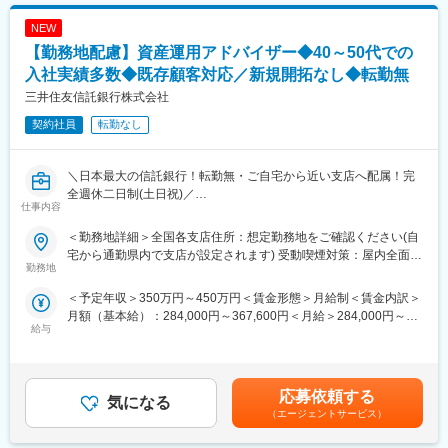
役所前駅、仙台駅、大庭駅、米野駅、長沼駅(静岡県)、新浜松駅、
江戸橋駅、あすなろう四日市駅、大雲寺前駅、祇園新橋北駅、五
NEW
日市駅、香春口三萩野駅、大濠公園駅、大学病院駅、鹿児島中央
【勤務地配慮】資産運用アドバイザー◆40～50代での
駅前駅、榴ケ岡駅、名鉄名古屋駅、柚木駅(静岡鉄道線)、第一通り
駅、田町駅(岡山県)、広電五日市駅、平和公園駅、都通駅
入社実績多数◆既存顧客対応／新規開拓なし◆転勤無
三井住友信託銀行株式会社
契約社員
転勤なし
＼日本最大の信託銀行！転勤無・ご自宅から近い支店へ配属！完
全週休二日制(土日祝)／
仕事内容
●無期雇用への転換率は殆ど100％・長期的に働ける環境
●長期間ブランクがある方も歓迎！子育て中の方も多数在籍
＜勤務地詳細＞全国各支店住所：想定勤務地をご確認ください(自
●全支店での本ポジション平均年収は約450万～500万円程度
宅から通勤県内で支店が設定されます) 受動喫煙対策：屋内全面禁
●営業成績だけでなく、信頼関係構築・丁寧な対応を評価
勤務地
煙変更の範囲：無
＜予定年収＞350万円～450万円＜賃金形態＞月給制＜賃金内訳＞
■業務内容：
月額（基本給）：284,000円～367,600円＜月給＞284,000円～
既存のお客様(主に60歳以上)のご自宅や勤務先を訪問し、マネー
給与
367,600円＜昇給有無＞有＜残業手当＞有＜給与補足＞三大都市
プランやライフプランに合った資産運用のアドバイスを行いま
圏：入社6か月：284,000円(固定)以降実績経験に応じて毎年7月に
す。退職金の運用アドバイスや老後資金の相談、相続について等
284,000円～367,600円の間でベースアップ。その他：入社6か
様々な金融に関するお悩みに対して、解決策やアドバイスを提供
月：259,800円(固定)以降実績経験に応じて毎年7月に259.800円
します。
応募依頼する
気になる
～343,800円の間でベースアップ。※上記に加え実績に応じ賞与を
<主な提案内容>
（エージェントサービス）
支給賃金はあくまでも目安の金額であり、選考を通じて上下する
・投資信託、保険商品、各種預金などのライフイベントに応じた
可能性があります。月給(月額)は固定手当を含めた表記です。
継続的な相談対応