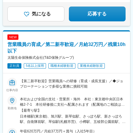
県、沖縄県受動喫煙対策：あり
駅、桜橋駅(富山県)、福井城址大名町駅、敦賀駅、本町駅、元町駅
◇地域に貢献！希望勤務地を考慮＆転勤なし
(兵庫県)、四条駅(京都市営)、石場駅、新大宮駅、和歌山駅、紙屋
町東駅、湯田温泉駅、片原町駅(香川県)、大橋通駅、平和通駅、大
気になる
応募する
波止駅、大分駅、宮崎駅、西都城駅、県庁前駅(沖縄県)、大通駅、
旭川駅、南稚内駅、滝川駅、帯広駅、青森駅、宮城野通駅、都庁
前駅、新宿西口駅、麹町駅、池袋駅、千葉駅、水戸駅、つくば
駅、長野駅、伊那北駅、野町駅、千里中央駅(大阪モノレール)、堺
NEW
駅、みなと元町駅、清水五条駅、大津駅、阿波富田駅、市役所前
営業職員の育成／第二新卒歓迎／月給32万円／残業10h
駅(愛媛県)、鹿児島中央駅前駅、中央病院前駅、三越前駅、立川
駅、府中本町駅、八王子駅、南越谷駅、市役所前駅(千葉県)、大神
以下
宮下駅、京成成田駅、日本大通り駅、海老名駅(相模線)、藤沢駅、
太陽生命保険株式会社(T&D保険グループ)
浜松駅、丸の内駅(愛知県)、国際センター駅、新豊橋駅、岐阜駅、
正社員
5名以上採用
職種未経験歓迎
業種未経験歓迎
善光寺下駅、松本駅、荒町駅(富山県)、足羽山公園口駅、肥後橋
駅、烏丸駅、島ノ関駅、田中口駅、立町駅、高松築港駅、堀詰
駅、小倉駅(福岡県)、浜町アーケード駅、美栄橋駅、西４丁目駅、
【第二新卒歓迎】営業職員への研修（育成・成長支援）／◆ジョ
榴ケ岡駅、西新宿駅、半蔵門駅、東池袋駅、新千葉駅、市役所前
ブローテーションで多様な業務に挑戦可能
駅(長野県)、金手駅、心斎橋駅、千里中央駅(北大阪急行)、大小路
仕事内容
駅、花隈駅、五条駅(京都市営)、上栄町駅、松山市駅、高見橋駅、
千代台駅、東京駅、立川南駅、蒲生駅、船橋駅、桜木町駅、第一
本社および全国の支社・営業所・海外 本社：東京都中央区日本
通り駅、栄町駅(愛知県)、駅前駅、電気ビル前駅、仁愛女子高校
橋2-7-1 本社研修後に支社へ配属されます（配属地のご相談は可
勤務地
駅、淀屋橋駅、旧居留地・大丸前駅、烏丸御池駅、膳所駅、紙屋
能）研修時の宿泊費および交通費は会社が負担いたします。＜北
【最寄り駅】
町西駅、高松駅(香川県)、高知城前駅、旦過駅、西浜町駅、旭橋
海道・東北＞北海道／青森県／岩手県／宮城県／秋田県／山形県
日本橋駅(東京都)、旭川駅、新琴似駅、さっぽろ駅、新さっぽろ
駅、狸小路駅、仙台駅、永田町駅、京成千葉駅、堺筋本町駅、西
／福島県＜関東＞茨城県／栃木県／群馬県／埼玉県／千葉県／東
駅、自衛隊前駅、琴似駅(札幌市営)、小樽駅、五稜郭公園前駅、青
元町駅、七条駅、県庁前駅(愛媛県)、鹿児島中央駅
京都／神奈川県＜近畿＞滋賀県／京都府／奈良県／大阪府／和歌
森駅、本八戸駅、仙北町駅、秋田駅、石巻駅、本塩釜駅、青葉通
山県／兵庫県＜九州・沖縄＞福岡県／佐賀県／長崎県／熊本県／
年収620万円／月給37万円＋賞与（入社5年目）
一番町駅、長町駅、山形駅、新庄駅、郡山駅(福島県)、水戸駅、牛