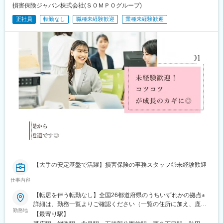
損害保険ジャパン株式会社(ＳＯＭＰＯグループ)
正社員
転勤なし
職種未経験歓迎
業種未経験歓迎
【大手の安定基盤で活躍】損害保険の事務スタッフ◎未経験歓迎
仕事内容
【転居を伴う転勤なし】全国26都道府県のうちいずれかの拠点※
詳細は、勤務一覧よりご確認ください（一覧の住所に加え、鹿児
勤務地
島県奄美市名瀬幸町8-13 栄ビルでも募集しています。）※新宿本
【最寄り駅】
社ビル：原則屋内禁煙（喫煙室あり）※本社ビル以外は屋内禁煙、