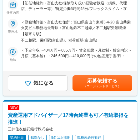
【初任地確約・富山支社/保険取り扱い経験者歓迎（損保、代理
店、ディーラー等）/所定労働6時間45分/フレックスタイム・在宅
仕事内容
制度あり/社宅補助や月一回の帰郷手当、その他手厚い手当あり】
■業務内容：これまでのご経験、適性から下記業務を担当いただき
＜勤務地詳細＞富山支社住所：富山県富山市東町3-4-20 富山共栄
ます。
火災ビル勤務地最寄駅：富山地鉄不二越線／不二越駅受動喫煙対
・代理店営業：販売代理店への商品説明や営業活動の指導・戦略
勤務地
策：屋内全面禁煙変更の範囲：会社の定める事業所（リモートワ
【最寄り駅】
提案等の販促・支援業務。共栄火災の代理店は農協や生協、信用
ーク含む）
不二越駅、栄町駅(富山県)、稲荷町駅(富山県)
金庫、自動車ディーラーや整備工場、一般企業、専業代理店、兼
業代理店などが中心です。既存代理店についてはルート営業が主
＜予定年収＞404万円～685万円＜賃金形態＞月給制＜賃金内訳＞
です。
月額（基本給）：246,600円～410,000円その他固定手当/月：
・損害サービス：自動車保険等において、事故関係者との折衝・
給与
5,000円～20,000円＜月給＞251,600円～430,000円＜昇給有無＞
交渉等を行う損害サービス業務。契約者、事故の相手方、相手損
有＜残業手当＞有＜給与補足＞※上記年収・月給は目安額（手当含
保社等との、お電話での業務対応がメインです。
む）となります。経験・能力などを考慮し決定いたします。■昇
給：年1回、賞与：年2回賃金はあくまでも目安の金額であり、選
応募依頼する
■当社について：
気になる
考を通じて上下する可能性があります。月給(月額)は固定手当を含
（エージェントサービス）
当社はJA（農協）グループ（協同組合・協同組織）との関係が深
めた表記です。
く、JA共済連との強みを生かした事業を展開しています。
各所と親密な関係を保ち、諸団体の事業を保障面でサポートする
とともに、各種共済を補完する役割を担うなど組合員や会員の安
NEW
定した生活に寄与するように努め、また協同組合・組織という独
資産運用アドバイザー／17時台終業も可／有給取得を
自のチャネルのみならず、専業代理店やモーターチャネル代理店
へも積極的に展開しています。
推進！
共済商品を取り扱うことはなく、共済ではカバーしきれないリス
三井住友信託銀行株式会社
ク（企業向け保険、特殊な損害保険など）に対応する補完的な役
契約社員
転勤なし
5名以上採用
職種未経験歓迎
割を担い、当社と共済は相互に補完し合うパートナー的な関係で