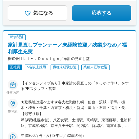
駅、松山駅(愛媛県)、市役所駅(長崎県)、鹿児島中央駅
収入も順調に増えていくお仕事！
対策：各拠点にあり
あなたの「話好き」のスキルが活かせます◎
気になる
応募する
締切間近
家計見直しプランナー／未経験歓迎／残業少なめ／福
利厚生充実
株式会社Ｌｉｖ．Ｄｅｓｉｇｎ／家計の見直し堂
正社員
5名以上採用
職種未経験歓迎
業種未経験歓迎
【インセンティブあり】◆家計の見直しの「きっかけ作り」をす
るPRスタッフ・営業
仕事内容
★勤務地は選べます★各支社勤務札幌・仙台・茨城・群馬・栃
木・埼玉・千葉・西東京・横浜・新潟・富山・石川・福井・長
勤務地
野・静岡・名古屋・三重・京都・大阪・神戸・岡山・広島・愛
【最寄り駅】
媛・福岡・長崎・熊本・鹿児島※U・Iターン歓迎▼北海道・東北北
琴似駅(札幌市営)、八乙女駅、土浦駅、高崎駅、東宿郷駅、北浦和
海道札幌市西区宮城県仙台市泉区▼関東茨城県土浦市群馬県高崎
駅、京成船橋駅、京王八王子駅、関内駅、新潟駅、南富山駅、西
市栃木県宇都宮市埼玉県さいたま市浦和区千葉県船橋市東京都八
泉駅、越前新保駅、松本駅、春日町駅、藤が丘駅(愛知県)、鶴舞
王子市神奈川県横浜市中区▼北信越新潟県新潟市中央区富山県富
年収800万円（入社3年目／32歳の例）
駅、尾張一宮駅、津駅、五条駅(京都市営)、江坂駅、三国ケ丘駅