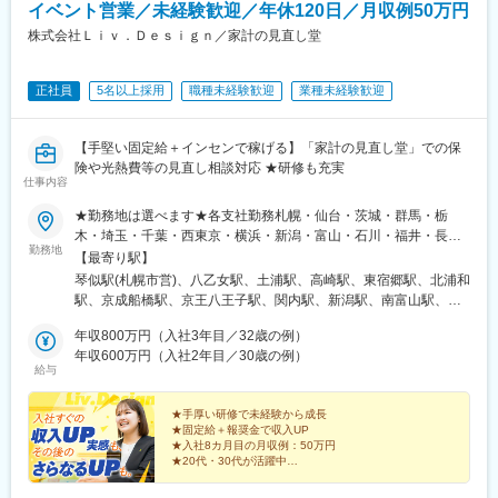
イベント営業／未経験歓迎／年休120日／月収例50万円
株式会社Ｌｉｖ．Ｄｅｓｉｇｎ／家計の見直し堂
正社員
5名以上採用
職種未経験歓迎
業種未経験歓迎
【手堅い固定給＋インセンで稼げる】「家計の見直し堂」での保
険や光熱費等の見直し相談対応 ★研修も充実
仕事内容
★勤務地は選べます★各支社勤務札幌・仙台・茨城・群馬・栃
木・埼玉・千葉・西東京・横浜・新潟・富山・石川・福井・長
勤務地
野・静岡・名古屋・三重・京都・大阪・神戸・岡山・広島・愛
【最寄り駅】
媛・福岡・長崎・熊本・鹿児島※U・Iターン歓迎▼北海道・東北北
琴似駅(札幌市営)、八乙女駅、土浦駅、高崎駅、東宿郷駅、北浦和
海道札幌市西区宮城県仙台市泉区▼関東茨城県土浦市群馬県高崎
駅、京成船橋駅、京王八王子駅、関内駅、新潟駅、南富山駅、西
市栃木県宇都宮市埼玉県さいたま市浦和区千葉県船橋市東京都八
泉駅、越前新保駅、松本駅、春日町駅、藤が丘駅(愛知県)、鶴舞
王子市神奈川県横浜市中区▼北信越新潟県新潟市中央区富山県富
年収800万円（入社3年目／32歳の例）
駅、尾張一宮駅、津駅、五条駅(京都市営)、江坂駅、三国ケ丘駅
山市石川県金沢市福井県福井市長野県松本市▼東海静岡県静岡市
年収600万円（入社2年目／30歳の例）
(大阪府)、新神戸駅、大雲寺前駅、比治山橋駅、大手町駅(愛媛
給与
駿河区愛知県名古屋市中区愛知県名古屋市名東区愛知県一宮市三
県)、唐人町駅、桜町駅(長崎県)、水前寺駅、都通駅、琴似駅(函館
重県津市▼関西京都府京都市下京区大阪府吹田市大阪府堺市北区
本線)、宇都宮駅東口駅、船橋駅、八王子駅、馬車道駅、南富山駅
兵庫県神戸市中央区▼中国・四国岡山県岡山市北区広島県広島市
★手厚い研修で未経験から成長
前駅、西松本駅、名鉄一宮駅、烏丸駅、百舌鳥八幡駅、春日野道
★固定給＋報奨金で収入UP
南区愛媛県松山市▼九州福岡県福岡市中央区長崎県長崎市熊本県
駅(阪急線)、東中央町駅、比治山下駅、ＪＲ松山駅前駅、めがね橋
★入社8カ月目の月収例：50万円
熊本市中央区鹿児島県鹿児島市※本人の意思に反した会社側からの
駅、鹿児島中央駅前駅、宇都宮駅、大神宮下駅、日本大通り駅、
★20代・30代が活躍中
一方的な転勤指示はございません必ず本人と相談、合意の上での
北松本駅、西一宮駅、四条駅(京都市営)、百舌鳥駅、新西大寺町筋
スキル＆キャリアアップに応じて
転勤です※希望の場合エリア外への転勤も可能です※受動喫煙防止