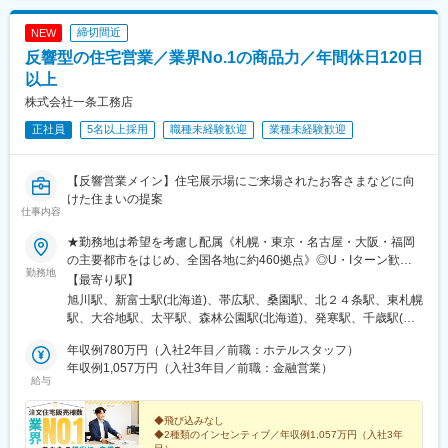
・満期の案内や増額の選択肢を整理し、判断をサポート
締切間近
NEW
・相続、遺言関連、不動産、住宅ローンなどの将来を見据えた情
報共有
反響型の住宅営業／業界No.1の商品力／年間休日120日
以上
<業務スタイル例>1日2～3名お客様先へ訪問
株式会社一条工務店
◎次世代承継型信託や遺言信託、不動産など幅広い商品を揃えて
おり、お客様の多様なニーズにも対応可能！
正社員
5名以上採用
職種未経験歓迎
業種未経験歓迎
■研修制度：約2ヶ月間の導入研修有
1ヶ月目一般過程試験(支店にてフォロー)
【反響営業メイン】住宅展示場にご来場されたお客さまなどに向
2ヶ月目資格取得を目指します(事務系、商品ロープレ、同行フォ
けた住まいの提案
仕事内容
ローなど)
ご経験・スキルに応じオーダーメイドの研修制度でフォローして
★勤務地は希望を考慮し配属《札幌・東京・名古屋・大阪・福岡
います。研修後も先輩社員がフォローを行いますのでご安心くだ
の主要都市をはじめ、全国各地に約460拠点》◎U・Iターン歓迎
さい。
勤務地
◎マイカー通勤可※受動喫煙対策：あり（全事業所 屋内禁煙／屋
【最寄り駅】
外喫煙場所あり）※Ｕ・Ｉターン支援あり／会社都合で引っ越しが
旭川駅、新富士駅(北海道)、帯広駅、桑園駅、北２４条駅、東札幌
■働き方
必要な場合は費用補助あり（規定あり）【下記は拠点一例です】※
駅、大谷地駅、太平駅、森林公園駅(北海道)、発寒駅、千歳駅(北
・大手企業らしく育休・時短など女性の働く環境が制度として確
現在も拠点拡大中！
海道)、沼ノ端駅、桔梗駅、筒井駅(青森県)、撫牛子駅、本八戸
立◎契約社員での期間中も勿論制度を活用できます。
年収例780万円（入社2年目／前職：ホテルスタッフ）
駅、小中野駅、岩手飯岡駅、盛岡駅、泉外旭川駅、秋田駅、横手
・有休を取得するのが当たり前という風土が根付いており、休み
年収例1,057万円（入社3年目／前職：金融営業）
駅、山形駅、東金井駅、鶴岡駅、西袋駅、米沢駅、平野駅(福島
に対するフォローが手厚いことも魅力の一つ。家庭の事情で急に
給与
県)、笹木野駅、南福島駅、磐城太田駅、安積永盛駅、郡山富田
休みを取らなくてはいけない時も、上司に相談しながら仕事を進
駅、新白河駅、湯本駅、会津若松駅、西那須野駅、宇都宮駅、東
められます。
◆飛び込みなし
武宇都宮駅、西川田駅、雀宮駅、小田林駅、県駅、新栃木駅、佐
◆2種類のインセンティブ／年収例1,057万円（入社3年
野市駅、常陸多賀駅、阿字ケ浦駅、赤塚駅、偕楽園駅、古河駅、