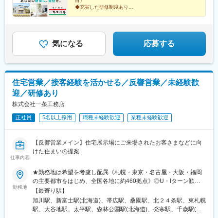
■雇用形態
目）
研究学園駅、土浦駅、守谷駅、石原駅(埼玉県)、熊谷駅、北上尾
◆充実した研修制度あり
・入社後6ヶ月間を試用期間後、有期雇用契約(期間：1年間)とな
◆「棟数」で評価＝無理な営業で販売価格を上げる必要
駅、本庄駅、久喜駅、花崎駅、東松山駅、新三郷駅、浦和駅、武
り、1年毎の契約更新(※契約更新基準有)となります。
なし
蔵浦和駅、八木崎駅、さいたま新都心駅、加茂宮駅、朝霞駅、谷
・5年を超えて更新した場合は、希望を頂ければ無期雇用契約への
◆完全週休2日制／年休120日以上
塚駅、鳩ケ谷駅、川越駅、狭山ケ丘駅、若葉駅、南越谷駅、飯岡
転換となります。基本的には無期雇用への転換を前提とした制度
駅、京成成田駅、柏たなか駅、逆井駅、初石駅、新松戸駅、東海
圧倒的な商品力が、あなたの提案をバックアップしま
気になる
応募する
となり、入社後の無期雇用への転換率は殆ど100％。勤怠や勤務
す！
神駅、鬼越駅、印西牧の原駅、千葉寺駅、スポーツセンター駅、
態度に大きな問題が無ければ基本的には更新となります。業績の
幕張駅、五井駅、茂原駅、木更津駅、新豊洲駅、新小岩駅、石神
達成率などが更新に影響することはございません。
井公園駅、井荻駅、三鷹駅、浜田山駅、錦糸町駅、上町駅、駒沢
大学駅、新小金井駅、立飛駅、武蔵小金井駅、北綾瀬駅、北八王
変更の範囲：無
住宅営業／接客経験を活かせる／反響営業／未経験歓
子駅、用賀駅、新大久保駅、町田駅、百合ケ丘駅、たまプラーザ
迎／研修あり
駅、小机駅、西横浜駅、港南台駅、二俣川駅、古淵駅、八丁畷
駅、向河原駅、県立大学駅、本鵠沼駅、海老名駅(相鉄・小田急)、
株式会社一条工務店
本厚木駅、秦野駅、宮山駅、国府津駅、国母駅、南甲府駅、月江
正社員
5名以上採用
職種未経験歓迎
業種未経験歓迎
寺駅、上田駅、佐久平駅、市役所前駅(長野県)、北長野駅、茅野
駅、伊那市駅、平田駅(長野県)、松本駅、豊科駅、鼎駅、長野駅、
小針駅、越後石山駅、新潟駅、直江津駅、長岡駅、燕三条駅、越
【反響営業メイン】住宅展示場にご来場されたお客さまなどに向
前東郷駅、追分口駅、敦賀駅、新静岡駅、大場駅、沼津駅、吉原
けた住まいの提案
駅、清水駅(静岡県)、長沼駅(静岡県)、安倍川駅、西焼津駅、藤枝
仕事内容
駅、掛川駅、遠江一宮駅、御厨駅(静岡県)、遠州小松駅、天竜川
★勤務地は希望を考慮し配属《札幌・東京・名古屋・大阪・福岡
駅、新浜松駅、高師駅、西岡崎駅、桜町前駅、三河豊田駅、平針
の主要都市をはじめ、全国各地に約460拠点》◎U・Iターン歓迎
駅、大府駅、重原駅、野並駅、浅間町駅、住吉町駅、小坂井駅、
勤務地
◎マイカー通勤可※受動喫煙対策：あり（全事業所 屋内禁煙／屋
芸大通駅、熱田駅、春日井駅(中央本線)、蟹江駅、稲沢駅、土岐市
【最寄り駅】
外喫煙場所あり）※Ｕ・Ｉターン支援あり／会社都合で引っ越しが
駅、新可児駅、六軒駅(岐阜県)、西岐阜駅、東大垣駅、美乃坂本
旭川駅、新富士駅(北海道)、帯広駅、桑園駅、北２４条駅、東札幌
必要な場合は費用補助あり（規定あり）【下記は拠点一例です】※
駅、高山駅、益生駅、白子駅、南四日市駅、南が丘駅、櫛田駅、
駅、大谷地駅、太平駅、森林公園駅(北海道)、発寒駅、千歳駅(北
現在も拠点拡大中！
名張駅、長浜駅、南彦根駅、南草津駅、近江八幡駅、錦駅、丹波