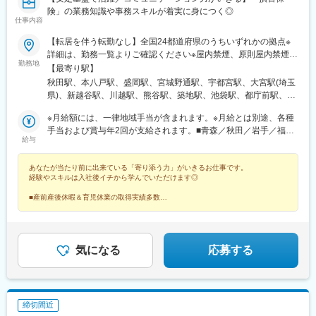
険」の業務知識や事務スキルが着実に身につく◎
仕事内容
【転居を伴う転勤なし】全国24都道府県のうちいずれかの拠点※
詳細は、勤務一覧よりご確認ください※屋内禁煙、原則屋内禁煙
勤務地
（喫煙室あり）等、ビルにより異なります。
【最寄り駅】
秋田駅、本八戸駅、盛岡駅、宮城野通駅、宇都宮駅、大宮駅(埼玉
県)、新越谷駅、川越駅、熊谷駅、築地駅、池袋駅、都庁前駅、新
宿西口駅、日本大通り駅、成田駅、木更津駅、千葉みなと駅、柏
※月給額には、一律地域手当が含まれます。※月給とは別途、各種
駅、野町駅、名鉄岐阜駅、福井城址大名町駅、新浜松駅、沼津
手当および賞与年2回が支給されます。■青森／秋田／岩手／福井
駅、久屋大通駅、伏見駅(愛知県)、近鉄四日市駅、和歌山駅、本町
給与
／岡山／香川／熊本／宮崎／鹿児島月給20万円以上■宮城／石川
駅、大雲寺前駅、紙屋町東駅、片原町駅(香川県)、中洲川端駅、博
／栃木／岐阜／三重／和歌山月給21万円以上■静岡／愛知／福岡
多駅、西辛島町駅、宮崎駅、鹿児島中央駅前駅、榴ケ岡駅、南越
あなたが当たり前に出来ている「寄り添う力」がいきるお仕事です。
月給22万円以上■広島月給23万円以上■埼玉／千葉／大阪月給24万
谷駅、新富町駅(東京都)、東池袋駅、西新宿駅、馬車道駅、京成成
経験やスキルは入社後イチから学んでいただけます◎
円以上■東京／神奈川月給25万円以上
田駅、市役所前駅(千葉県)、岐阜駅、足羽山公園口駅、浜松駅、栄
町駅(愛知県)、国際センター駅、あすなろう四日市駅、田中口駅、
■産前産後休暇＆育児休業の取得実績多数
■通勤手当ほか手当制度多数
心斎橋駅、東中央町駅、立町駅、高松築港駅、天神駅、櫛田神社
前駅、花畑町駅、鹿児島中央駅、仙台駅、蒲生駅、東銀座駅、関
内駅、新千葉駅、仁愛女子高校駅、第一通り駅、丸の内駅(愛知
県)、堺筋本町駅、新西大寺町筋駅、紙屋町西駅、高松駅(香川
気になる
応募する
県)、西鉄福岡駅、祇園駅(福岡県)、辛島町駅、高見橋駅
締切間近