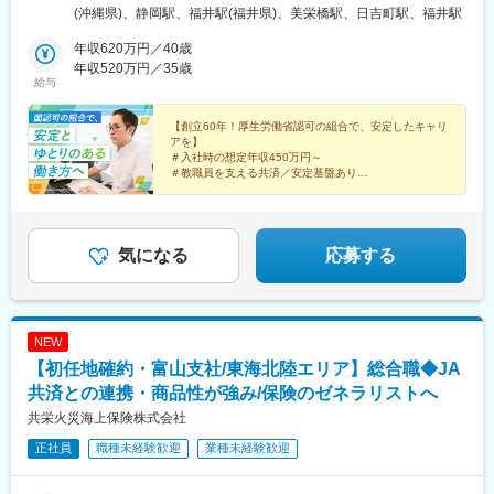
サービスオフィス（静岡市葵区駿府町）「静岡」駅より徒歩10分
(沖縄県)、静岡駅、福井駅(福井県)、美栄橋駅、日吉町駅、福井駅
※屋内喫煙可能場所あり、自動車通勤NG■新潟サービスオフィス
（新潟市中央区新光町）JR「新潟」駅より車で約10分※屋内喫煙
年収620万円／40歳
可能場所なし、自動車通勤OK■福井サービスオフィス（福井市大
年収520万円／35歳
給与
手）JR「福井」駅より徒歩10分、自動車通勤相談可※屋内喫煙可
能場所なし■大分サービスオフィス（大分市大字下郡）JR「大
分」駅より車で約15分※屋内喫煙可能場所なし、屋外あり、自動
【創立60年！厚生労働省認可の組合で、安定したキャリ
アを】
車通勤OK■那覇サービスオフィス（那覇市）ゆいレール「県庁前
＃入社時の想定年収450万円～
駅」より徒歩8分※屋内喫煙可能場所あり、自動車通勤NG※所在地
＃教職員を支える共済／安定基盤あり
の詳細は、下記の勤務地一覧をご覧ください
＃土日祝休／残業月10h以下／年休120日以上
＃5日以上の長期連休もOK
＃未経験スタートの先輩たちも多く活躍！
気になる
応募する
NEW
【初任地確約・富山支社/東海北陸エリア】総合職◆JA
共済との連携・商品性が強み/保険のゼネラリストへ
共栄火災海上保険株式会社
正社員
職種未経験歓迎
業種未経験歓迎