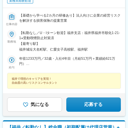
業種未経験歓迎
【基礎から学べる2カ月の研修あり】法人向けに企業の経営リスク
を解決する損害保険の提案営業
仕事内容
【転勤なし／U・Iターン歓迎】福井支店：福井県福井市順化1-21-
1※受動喫煙防止対策済
勤務地
【最寄り駅】
福井城址大名町駅、仁愛女子高校駅、福井駅
年収1233万円／32歳・入社4年目（月給51万円＋業績給621万
円）
給与
年収758万円／34歳・入社3年目（月給36万円＋業績給326万円）
福井で理想のキャリアを実現！
自由度の高いリスクコンサルタント
気になる
応募する
【福井／転勤なし】総合職（初期配属は代理店営業）※