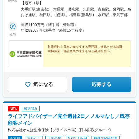
勤務地
チャンス。その経験が“市場価値”になります。ライフステージに寄
【最寄り駅】
り添う「転勤特例制度」も整っているので安心して働ける環境で
大手町駅(東京都)、大通駅、帯広駅、北見駅、青森駅、盛岡駅、あ
す。※転勤特例制度について詳しくは「待遇・福利厚生」欄にてご
おば通駅、秋田駅、山形駅、福島駅(福島県)、水戸駅、東武宇都宮
紹介しています【ライフイベントに合わせた転勤特例制度有／フ
駅、中央前橋駅、大宮駅(埼玉県)、新潟駅、善光寺下駅、京成千葉
レックスタイム制】本社（大手町）全国の支店（農林水産事業に
年収1100万円＋諸手当（管理職）
駅、日本大通り駅、甲府駅、電気ビル前駅、北鉄金沢駅、商工会
おいては沖縄県を除く各都道府県の県庁所在地の市。ただし、北
年収890万円+諸手当（経験15年程度）
議所前駅、岐阜駅、日吉町駅、国際センター駅、津駅、大津駅、
給与
海道においては帯広市、北見市を含む）※受動喫煙対策：あり
四条駅(京都市営)、東梅田駅、ハーバーランド駅、新大宮駅、和歌
山市駅、鳥取駅、松江しんじ湖温泉駅、田町駅(岡山県)、紙屋町東
営業経験を日本の食を支える専門職に進化させる転職
駅、湯田温泉駅、阿波富田駅、高松築港駅、南堀端駅、堀詰駅、
農林漁業、食品産業の未来を創る融資担当へ。
博多駅、佐賀駅、長崎駅前駅、水道町駅、大分駅、宮崎駅、天文
館通駅、神田駅(東京都)、西４丁目駅、仙台駅、曽根田駅、権堂
駅、千葉駅、関内駅、地鉄ビル前駅、足羽山公園口駅、名鉄岐阜
駅、静岡駅、近鉄名古屋駅、上栄町駅、烏丸駅、北新地駅、神戸
駅(兵庫県)、新西大寺町筋駅、紙屋町西駅、徳島駅、高松駅(香川
県)、本町一丁目駅、はりまや橋駅、櫛田神社前駅、五島町駅、通
気になる
応募する
町筋駅、いづろ通駅、新日本橋駅、さっぽろ駅、仙台駅(地下鉄)、
新千葉駅、馬車道駅、桜橋駅(富山県)、赤十字前駅、新静岡駅、名
古屋駅、島ノ関駅、烏丸御池駅、大江橋駅、西元町駅、岡山駅前
駅、本通駅、片原町駅(香川県)、西堀端駅、デンテツターミナルビ
締切間近
NEW
ル前駅、祇園駅(福岡県)、桜町駅(長崎県)、九品寺交差点駅、高見
馬場駅
ライフアドバイザー／完全週休2日／ノルマなし／既存
顧客メイン
株式会社かんぽ生命保険【プライム市場】(日本郵政グループ)
正社員
転勤なし
上場企業
5名以上採用
職種未経験歓迎