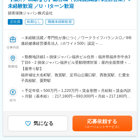
未経験歓迎 ／U・Iターン歓迎
損害保険ジャパン株式会社
正社員
転勤なし
職種未経験歓迎
～未経験活躍／専門性が身につく／ワークライフバランス◎／9年
連続健康経営優良法人（ホワイト500）認定～
仕事内容
■業務概要
代理店とともにお客さまのさまざまなリスクを分析し、最適なソ
＜勤務地詳細1＞損保ジャパン福井ビル住所：福井県福井市中央3
リューションを提供します。保険商品だけでなく、グループ各社
丁目6－2 損保ジャパン福井ビル受動喫煙対策：屋内全面禁煙＜勤
と連携した各種サービスの提案や、事故を未然に防ぐための提案
勤務地
務地詳細2＞パークフロントビル住所：福井県敦賀市中央町1-15-
【最寄り駅】
も行います。未経験から専門知識を身につけ、キャリアアップを
21 パークフロントビル 1F受動喫煙対策：屋内全面禁煙変更の範
福井城址大名町駅、敦賀駅、足羽山公園口駅、西敦賀駅、仁愛女
目指せる環境が整っています。
囲：会社の定める事業所（リモートワーク含む）
子高校駅、粟野駅
■職務詳細
・代理店への営業サポートおよび関係構築
＜予定年収＞500万円～1,220万円＜賃金形態＞月給制＜賃金内訳
・お客さまのリスク分析および最適な保険商品の提案
＞月額（基本給）：217,180円～693,000円＜月給＞217,180円～
・グループ各社との連携によるサービス提案
給与
693,000円＜昇給有無＞有＜残業手当＞有＜給与補足＞■賞与：年
・事故防止のためのコンサルティング
2回（会社業績、評価による）※年収は前職などを考慮し、変動し
・関連書類の作成および管理
ます。※上記予定年収は残業手当を含みます。※損保未経験者の方
■入社後の流れ
の入社時の想定年収は500万（月給217,180円）～780万円（月給
応募依頼する
「キャリア採用社員向け入社式」では、会社紹介や企業文化、制
気になる
335,000円）となります。賃金はあくまでも目安の金額であり、
（エージェントサービス）
度・ルールに関する研修を実施。経営層からのメッセージや同期
選考を通じて上下する可能性があります。月給(月額)は固定手当を
との交流を通じて、企業理解を深め、新たな一歩を踏み出すため
含めた表記です。
の大切な機会となります。入社後も、業務に必要な知識やスキル