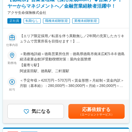
は、当社採用募集に関する業務にのみ使用させていただきます。
■働き方の魅力：
ただし、当社に入社された場合は、入社後の雇用管理等にも使用
ヤーからマネジメントへ／金融営業経験者活躍中！
・男女共に育児休職取得率は100%！
させていただきます。(なお、入社に至らなかった場合は、当社が
・時差出勤制度、社宅制度（営業所長就任後、利用可）も完備
アクサ生命保険株式会社
取得した個人情報については、当社で責任を持って廃棄いたしま
・住宅手当や家族手当、退職金手当等の福利厚生制度が充実
正社員
転勤なし
職種未経験歓迎
業種未経験歓迎
す。)
新25－2454,ネットワーク業務部
■同社の強み
契約のほぼすべて（約96％）が有配当保険（会社の利益の一部を
【エリア限定採用／転居を伴う異動無し／2年間の充実したカリキ
変更の範囲：無
配当金としてご契約者へお支払いする保険）なので、配当還元が
ュラムで営業所長を目指せます！】
充実しており、実質的な保険料負担の軽減を図っております。
仕事内容
「健康配当」にも注力しており、健康であれば健康配当のお支払
■業務内容
＜勤務地詳細＞徳島営業所住所：徳島県徳島市南末広町5-8-8 徳島
いが続くという仕組みに強みがあります。
アクサアドバイザー（営業社員）の採用・育成・組織マネジメン
経済産業会館3F受動喫煙対策：屋内全面禁煙
トを担当頂きます。優秀な社員を採用し研修、ロープレ、同行に
勤務地
変更の範囲：会社の定める業務
【最寄り駅】
よる実践指導、対面実施より自立できる社員を育成し、支社長、
阿波富田駅、徳島駅、二軒屋駅
営業所長の指導の下、組織を拡大しマネジメントスキルを学んで
頂きます。
＜予定年収＞420万円～570万円＜賃金形態＞月給制＜賃金内訳＞
そして入社3年後を目標に営業所長へキャリアアップを目指してい
月額（基本給）：280,000円～380,000円＜月給＞280,000円～
ただきます。
給与
380,000円＜昇給有無＞有＜残業手当＞有＜給与補足＞※給与は前
職における経験・スキル、当社におけるジョブグレード等を考慮
■キャリアステップ
して決定します。賃金はあくまでも目安の金額であり、選考を通
採用育成マネージャー⇒営業所長⇒支社長⇒営業局長⇒本部長
じて上下する可能性があります。月給(月額)は固定手当を含めた表
応募依頼する
※モデル年収
気になる
記です。
（エージェントサービス）
採用育成マネージャー：420～878万円※平均640万円
営業所長：709～1420万円
支社長：1143～1583万円