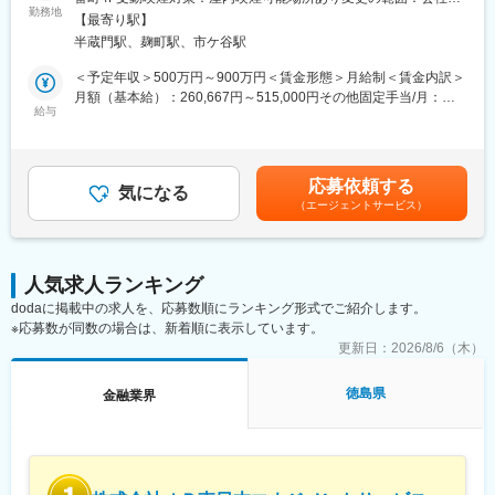
【経営サポート】顧客集客、満足度向上、マーケット動向及び消
括・業務設計・マネジメントをお任せします。部内の運営体制強
勤務地
定める事業所（リモートワーク含む）
【最寄り駅】
費者ニーズの分析、同業他社の販売戦略分析
化および業務の標準化・可視化を推進し、今後の事業拡大とプロ
半蔵門駅、麹町駅、市ケ谷駅
【販売サポート】商品勉強会及び販売教育、販売戦略の立案及び
ダクト高度化に伴う業務難易度の上昇に対応できる組織作りを担
アクションプランの策定～実行
っていただきます。
＜予定年収＞500万円～900万円＜賃金形態＞月給制＜賃金内訳＞
【提案コンサルティング】財務・税務・株・証券・不動産あらゆ
月額（基本給）：260,667円～515,000円その他固定手当/月：
る分野の状況を理解し提案
■業務詳細
給与
55,000円固定残業手当/月：101,000円～180,000円（固定残業時
【新規代理店開拓】紹介等通じた関係構築の上での開拓
・証券業務全体の進捗管理や案件管理、リスク管理の実施
間40時間0分/月）超過した時間外労働の残業手当は追加支給＜月
・審査、執行、管理など各業務プロセスの整理・標準化・ドキュ
給＞416,667円～750,000円（一律手当を含む）＜昇給有無＞有＜
■魅力
メント化
残業手当＞有＜給与補足＞スキル・経験・能力に応じて決定しま
応募依頼する
◎安心の入社後フォロー：入社半年間は人事・営業教育・配属先
・業務フローや運用ルールの設計・改善推進
気になる
す賃金はあくまでも目安の金額であり、選考を通じて上下する可
による3方向の研修体制
（エージェントサービス）
・業務設計や役割分担、メンバーの育成・評価時の情報整理を含
能性があります。月給(月額)は固定手当を含めた表記です。
◎挑戦を後押しする社風：年次に関係なく意見を発信できる風土
むマネジメント業務
があり、公平・公正な評価制度を導入
・他部署との連携・調整による円滑な業務推進
◎働く環境：土日祝休・フレックス・在宅・残業を美徳としない
・部長や経営層へのレポーティングおよび意思決定の支援
人気求人ランキング
文化が根付いており、「健康経営優良法人」「えるぼし」「くる
みん」などの認定を取得
dodaに掲載中の求人を、応募数順にランキング形式でご紹介します。
■扱うサービス
◎休暇制度：有給休暇とは別に、年5日間連続のリフレッシュ休暇
※応募数が同数の場合は、新着順に表示しています。
資産運用プラットフォーム「FOLIO」を中心とした証券業務全般
取得可能
を担当し、最先端のプロダクト運営に関わります。
更新日：
2026/8/6（木）
◎福利厚生：会社都合の転勤時は住宅補助や引越費用あり。遠隔
地勤務手当や、一定以上の役職で勤務エリアを選択できる制度あ
■組織構成
徳島県
金融業界
り
証券業務部は部長と複数の担当者で構成されており、今後は更な
る増員・体制強化を見込んでいます。
変更の範囲：会社の定める業務
■業務の魅力
事業拡大フェーズにおける組織運営や業務設計に主体的に関与で