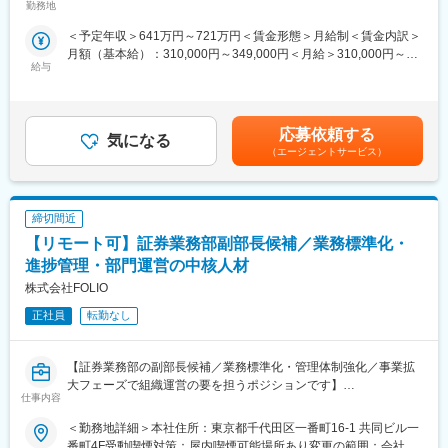
ど、異業界出身者も活躍中！
勤務地
◎法令・ガイドラインの調査・ビジネス意見の作成・レポートの
める事業所（リモートワーク含む）
30代前半で課長昇進する等、実力に合わせてステップアップでき
作成
＜予定年収＞641万円～721万円＜賃金形態＞月給制＜賃金内訳＞
る環境・実績があります
◎各種契約書のドラフト作成・社内法務部・ステークホルダーと
月額（基本給）：310,000円～349,000円＜月給＞310,000円～
の契約条文調整
給与
349,000円＜昇給有無＞有＜残業手当＞有＜給与補足＞※基本給＋
～こんな方におすすめ～
◎ステークホルダーとの各種交渉・調整
残業代＋賞与での想定年収で内定者は年収641万円からオファー
◇提案営業に加え、マーケティングや人材育成など幅広いスキル
となります。※別途営業手当あり。※賞与：年2回（6月・12月）賃
を磨きたい方
■本ポジションの魅力
金はあくまでも目安の金額であり、選考を通じて上下する可能性
◇財務・税務など企業経営に関わる専門知識を手に入れ、市場価
応募依頼する
全方位的なスキル（業務知識・調査・レポート作成・契約ドキュ
気になる
があります。月給(月額)は固定手当を含めた表記です。
値も年収も上げたい方
メンテーション・SQL・データ分析・プレゼンテーションスキル
（エージェントサービス）
◇もっと公正な評価を受けたい方
など）をフル活用しながら、PayPayのスピード感あふれるダイナ
◇雑務ではなく営業活動に専念し、お客様に向き合う時間を大切
ミックな業務を日々経験できます。旧来の大企業のような階層的
にしたい方
な根回しなどはほぼ不要です。実権者たるCXOをはじめとした経
締切間近
◇土日休・フレックス・在宅活用など、より長期的に腰を据えて
営陣の間近で業務を行うことが可能で、企業やサービスを動かし
働ける環境に移りたい方
【リモート可】証券業務部副部長候補／業務標準化・
ているという実感が得られます。
進捗管理・部門運営の中核人材
■業務概要
変更の範囲：会社の定める業務
株式会社FOLIO
当社商品を販売する保険代理店に対し、販売促進をメインとした
法人コンサルティング営業をお任せします。代理店の経営に深く
正社員
転勤なし
踏み込み、課題解決に向けた伴走をすることがミッションです
■業務内容
【証券業務部の副部長候補／業務標準化・管理体制強化／事業拡
担当代理店30～40社に対して、代理店の課題や、保険を検討する
大フェーズで組織運営の要を担うポジションです】
仕事内容
お客様への商品提案をフォローします。代理店毎に抱える課題は
異なるため、下記に捉われずに主体性をもった営業活動を期待し
■業務概要
＜勤務地詳細＞本社住所：東京都千代田区一番町16-1 共同ビル一
ています
当社の証券業務部にて、副部長候補として証券業務全体の現場統
番町4F受動喫煙対策：屋内喫煙可能場所あり変更の範囲：会社の