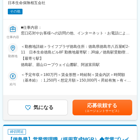
・予算管理
日本生命保険相互会社
・営業戦略の策定,販促用ツールの企画
その他
・営業所の実績向上を目的とした、キャンペーンやイベントの企
画・運営
■仕事内容：
■入社後の流れ：
窓口応対やお客様への訪問の他、インターネット・お電話による
・基礎研修／通算3ヵ月（千葉ニュータウン研修センターにて）
仕事内容
お手続き・ご相談への対応など当社ご契約者様へのアフターサー
最初の1ヵ月は座学でビジネスマナー、当社の歴史、生命保険の基
ビス及び営業
礎知識を習得
＜勤務地詳細＞ライフプラザ徳島住所：徳島県徳島市八百屋町2-
■労働契約補足：
↓
11 日本生命徳島ビル8F 勤務地最寄駅：JR線／徳島駅受動喫煙
まずはサービスサポートスタッフ(パート職制／３ヵ月毎に契約更
勤務地
・現地研修／通算6ヵ月
対策：屋内全面禁煙変更の範囲：会社の定める事業所
【最寄り駅】
新)として採用します。パート職制を経て、お客様へのコンサルテ
配属先の営業所にてお客さまアドバイザーの新規採用、活動基盤
徳島駅、眉山ロープウェイ山麓駅、阿波富田駅
ィングに必要な基礎知識・基礎スキルを習得し勤務良好の場合、
の開拓 、お客さま対応等の現場での個人営業を経験
サービスコーディネーター(正職員)への登用※となります。
↓
＜予定年収＞180万円＜賃金形態＞時給制＜賃金内訳＞時間額
※本人希望・業務習熟度・勤務実態等に応じて、サービスコーディ
・事務研修／2ヵ月
（基本給）：1,250円＜想定月額＞150,000円＜昇給有無＞有＜残
ネーターへの登用有無及び登用時期は異なります。
給与
お客さま対応や事務処理、経営費管理、労務管理等の習得
業手当＞有＜給与補足＞※想定年収は2024年度実績。※想定年収は
※労働条件の詳細は面談時に説明します。
↓
パート職制を１年間続けた場合の金額。※記載の時給は2025年4月
■サービスコーディネーター(正職員)勤務条件
・採用研修／1ヵ月
時点の営業職員規定に基づく。※正職員登用後の条件等について
【期間の定め】無
配属先の営業所にて採用業務の習得
は、職務内容欄参照。賃金はあくまでも目安の金額であり、選考
応募依頼する
【初任給月額】201,000円
気になる
↓
を通じて上下する可能性があります。月給(月額)は固定手当を含め
（エージェントサービス）
【就業時間】9:00～17:00(休憩1時間)
・所長補佐（２～３年目）
た表記です。
※記載の初任給月額は2025年4月時点の営業職員規定に基づく。
お客さまアドバイザーの採用、指導・育成、同行・営業支援等、
■個人情報利用について：
営業所の経営に必要な知見を培い、FP等の必須資格を取得した
サービスコーディネーター(サービスサポートスタッフ)の採用募集
後、営業所長に昇格。
締切間近
に際し、当社が応募者の方々より取得した個人情報につきまして
【徳島県】営業管理職（採用育成MGR）◆営業プレイ