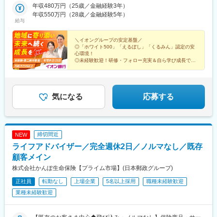
学研奈良登美ケ丘駅、新大宮駅、大和八木駅、摂津富田駅、星ケ
県、高知県、福岡県、熊本県、鹿児島県、宮崎県、沖縄県※U・Iタ
年収480万円（25歳／金融経験3年）
駅、天童南駅、内原駅、土浦駅、荒川沖駅、小田林駅、佐野市
丘駅(大阪府)、箕面萱野駅、鶴見緑地駅、今宮戎駅、なかもず駅、
ーン歓迎 ご希望の働き方をお聞かせください。※総合職採用のた
年収550万円（28歳／金融経験5年）
駅、韮川駅、群馬総社駅、越谷レイクタウン駅、蕨駅、南羽生
給与
萩原天神駅、和泉中央駅、長滝駅、宮前駅、六十谷駅、滝野駅、
め、将来的には全国転勤が発生する可能性がございます◎各店舗
駅、浦和美園駅、北与野駅、北戸田駅、武蔵藤沢駅、藤の牛島
尾上の松駅、西宮北口駅、神戸駅(兵庫県)、飾磨駅、京口駅、伊丹
の詳細は当社HPをご覧ください！
駅、新井宿駅、新津田沼駅、新船橋駅、南柏駅、海浜幕張駅、稲
駅(阪急線)、福山駅、東尾道駅、不動院前駅、広電本社前駅、西条
https://www.aeonbank.co.jp/branch/
＼イオングループの安定基盤／
毛海岸駅、稲毛駅、鎌取駅、木更津駅、新鎌ケ谷駅、千葉ニュー
◎「ホワイト500」「えるぼし」「くるみん」認定の安
駅(広島県)、東津山駅、鳥取駅、東山公園駅(鳥取県)、松江駅、高
タウン中央駅、八千代緑が丘駅、地区センター駅、成田駅、品川
心環境！
浜駅(島根県)、文化の森駅、教会前駅、伏石駅、宇多津駅、伊予和
シーサイド駅、武蔵引田駅、南砂町駅、武蔵砂川駅、辰巳駅、東
◎未経験歓迎！研修・フォロー充実＆自ら学び成長でき
気駅、古泉駅、新居浜駅、岩国駅、下松駅(山口県)、徳山駅、山口
る！
武練馬駅、小川町駅(東京都)、都庁前駅、東久留米駅、豊田駅、学
駅(山口県)、居能駅、新下関駅、本城駅、西小倉駅、室見駅、香椎
◎年休125日／10日間の連休
芸大学駅、東京駅、鶴間駅、古淵駅、秦野駅、北茅ケ崎駅、新百
◎残業月20h以下
宮前駅、茶山駅(福岡県)、大野城駅、久留米駅、五郎丸駅、福間
合ケ丘駅、京急久里浜駅、横浜駅、東戸塚駅、相武台前駅、星川
◎月給28万円以上
駅、牧駅(大分県)、西大分駅、南大分駅、西熊本駅、北熊本駅、荒
駅、亀田駅、青山駅、新高岡駅、野々市駅(ＩＲいしかわ鉄道線)、
◎外訪なし
気になる
応募する
尾駅(熊本県)、原水駅、新八代駅、佐賀駅、鍋島駅、日宇駅、高田
◎多彩なキャリア
常永駅、松本駅、村山駅(長野県)、新加納駅、土岐市駅、自動車学
駅(長崎県)、宮崎神宮駅、隼人駅、鴨池駅、隈之城駅、新越谷駅、
校前駅、狐ケ崎駅、舞阪駅、静岡駅、小田井駅、亀島駅、西高蔵
船橋駅、下総中山駅、市場前駅、上井草駅、亀戸駅、高松駅(東京
駅、ナゴヤドーム前矢田駅、鶴舞駅、南大高駅、荒子川公園駅、
都)、青井駅、大久保駅(東京都)、新百合ケ丘駅、平沼橋駅、川崎
呼続駅、八事駅、黒田駅(愛知県)、扶桑駅、りんくう常滑駅、長久
締切間近
NEW
新町駅、海老名駅(相模線)、岩村田駅、亀島駅、熱田神宮西駅、可
手古戦場駅、六名駅、緒川駅、上挙母駅、八幡駅(愛知県)、勝川
児駅、泊駅(三重県)、六地蔵駅(京都市営)、八木西口駅、富田駅(大
ライフアドバイザー／完全週休2日／ノルマなし／既存
駅、富田駅(三重県)、平田町駅、播磨駅、伊勢松本駅、北勢中央公
阪府)、恵美須町駅、中百舌鳥駅、阪神国道駅、ハーバーランド
園口駅、高茶屋駅、瀬田駅(滋賀県)、高の原駅、西大路駅、桂川駅
顧客メイン
駅、牛田駅(広島県)、岡田駅(愛媛県)、小倉駅(福岡県)、西鉄香椎
(京都府)、西院駅(阪急線)、淀駅、大阪梅田駅(阪神線)、大日駅、
株式会社かんぽ生命保険【プライム市場】(日本郵政グループ)
駅、坪井川公園駅、京成船橋駅、豊洲駅、泉体育館駅、東新宿
ドーム前駅、忍ケ丘駅、茨木市駅、高槻市駅、北花田駅、樽井
駅、戸部駅、西高蔵駅、六地蔵駅(奈良線)、畝傍駅、大国町駅、白
正社員
転勤なし
上場企業
5名以上採用
職種未経験歓迎
駅、横堤駅、七道駅、新金岡駅、伊丹駅(福知山線)、日生中央駅、
鷺駅、高速神戸駅、西鉄千早駅、打越駅
大久保駅(兵庫県)、仁川駅、はりま勝原駅、道場南口駅、中央市場
業種未経験歓迎
前駅、金橋駅、郡山駅(奈良県)、和歌山大学前駅、球場前駅(岡山
県)、岡山駅前駅、矢賀駅、文化の森駅、香西駅、綾川駅、いよ立