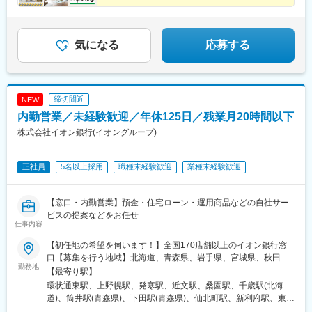
ます。
◆「棟数」で評価＝無理な営業で販売価格を上げる必要
駅、本庄駅、久喜駅、花崎駅、東松山駅、新三郷駅、浦和駅、武
金融営業で一番苦しむ行先がない。について同社は商工会議所と
なし
蔵浦和駅、八木崎駅、さいたま新都心駅、加茂宮駅、朝霞駅、谷
◆完全週休2日制／年休120日以上
の連携強化により訪問先を見出せます。
塚駅、鳩ケ谷駅、川越駅、狭山ケ丘駅、若葉駅、南越谷駅、飯岡
駅、京成成田駅、柏たなか駅、逆井駅、初石駅、新松戸駅、東海
圧倒的な商品力が、あなたの提案をバックアップしま
気になる
応募する
■アクサGについて
す！
神駅、鬼越駅、印西牧の原駅、千葉寺駅、スポーツセンター駅、
アクサは1817年にフランスで生まれ、世界51の国と地域にサービ
幕張駅、五井駅、茂原駅、木更津駅、新豊洲駅、新小岩駅、石神
ス提供をする保険及び資産運用分野の世界的リーディングカンパ
井公園駅、井荻駅、三鷹駅、浜田山駅、錦糸町駅、上町駅、駒沢
ニーです。
大学駅、新小金井駅、立飛駅、武蔵小金井駅、北綾瀬駅、北八王
締切間近
NEW
子駅、用賀駅、新大久保駅、町田駅、百合ケ丘駅、たまプラーザ
内勤営業／未経験歓迎／年休125日／残業月20時間以下
駅、小机駅、西横浜駅、港南台駅、二俣川駅、古淵駅、八丁畷
駅、向河原駅、県立大学駅、本鵠沼駅、海老名駅(相鉄・小田急)、
株式会社イオン銀行(イオングループ)
本厚木駅、秦野駅、宮山駅、国府津駅、国母駅、南甲府駅、月江
寺駅、上田駅、佐久平駅、市役所前駅(長野県)、北長野駅、茅野
正社員
5名以上採用
職種未経験歓迎
業種未経験歓迎
駅、伊那市駅、平田駅(長野県)、松本駅、豊科駅、鼎駅、長野駅、
小針駅、越後石山駅、新潟駅、直江津駅、長岡駅、燕三条駅、越
前東郷駅、追分口駅、敦賀駅、新静岡駅、大場駅、沼津駅、吉原
【窓口・内勤営業】預金・住宅ローン・運用商品などの自社サー
駅、清水駅(静岡県)、長沼駅(静岡県)、安倍川駅、西焼津駅、藤枝
ビスの提案などをお任せ
駅、掛川駅、遠江一宮駅、御厨駅(静岡県)、遠州小松駅、天竜川
仕事内容
駅、新浜松駅、高師駅、西岡崎駅、桜町前駅、三河豊田駅、平針
駅、大府駅、重原駅、野並駅、浅間町駅、住吉町駅、小坂井駅、
【初任地の希望を伺います！】全国170店舗以上のイオン銀行窓
芸大通駅、熱田駅、春日井駅(中央本線)、蟹江駅、稲沢駅、土岐市
口【募集を行う地域】北海道、青森県、岩手県、宮城県、秋田
勤務地
駅、新可児駅、六軒駅(岐阜県)、西岐阜駅、東大垣駅、美乃坂本
県、山形県、茨城県、栃木県、群馬県、埼玉県、千葉県、東京
【最寄り駅】
駅、高山駅、益生駅、白子駅、南四日市駅、南が丘駅、櫛田駅、
都、神奈川県、新潟県、富山県、石川県、山梨県、岐阜県、長野
環状通東駅、上野幌駅、発寒駅、近文駅、桑園駅、千歳駅(北海
名張駅、長浜駅、南彦根駅、南草津駅、近江八幡駅、錦駅、丹波
県、静岡県、愛知県、三重県、滋賀県、京都府、大阪府、兵庫
道)、筒井駅(青森県)、下田駅(青森県)、仙北町駅、新利府駅、東北
口駅、淀駅、六地蔵駅(京阪線)、千代川駅、福知山駅、西舞鶴駅、
県、奈良県、和歌山県、岡山県、広島県、徳島県、香川県、愛媛
福祉大前駅、北四番丁駅、蛇田駅、杜せきのした駅、四ツ小屋