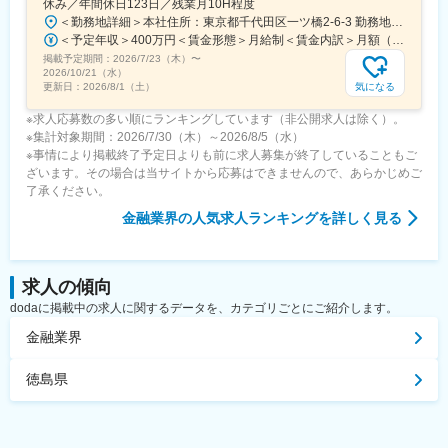
休み／年間休日123日／残業月10H程度
＜勤務地詳細＞本社住所：東京都千代田区一ツ橋2-6-3 勤務地最寄駅：各線／神保町駅受動喫煙対策：屋内全面禁煙変更の範囲：会社の定める事業所
＜予定年収＞400万円＜賃金形態＞月給制＜賃金内訳＞月額（基本給）：254,100円＜月給＞254,100円＜昇給有無＞有＜残業手当＞有＜給与補足＞賞与年間4.0ヶ月＋α※年間4.0ヶ月は保証※会社指標の達成度に応じて加算※2026年度の年間賞与は4.2ヶ月賃金はあくまでも目安の金額であり、選考を通じて上下する可能性があります。月給(月額)は固定手当を含めた表記です。
掲載予定期間：
2026/7/23（木）
〜
2026/10/21（水）
気になる
更新日：
2026/8/1（土）
※求人応募数の多い順にランキングしています（非公開求人は除く）。
※集計対象期間：2026/7/30（木）～2026/8/5（水）
※事情により掲載終了予定日よりも前に求人募集が終了していることもご
ざいます。その場合は当サイトから応募はできませんので、あらかじめご
了承ください。
金融業界
の人気求人ランキングを詳しく見る
求人の傾向
dodaに掲載中の求人に関するデータを、カテゴリごとにご紹介します。
金融業界
徳島県