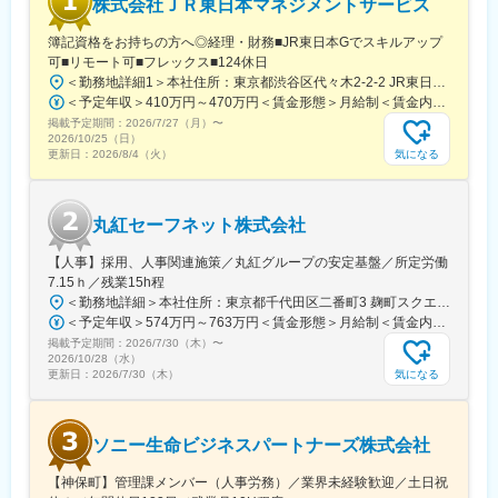
株式会社ＪＲ東日本マネジメントサービス
き、組織全体の成長に寄与する実感を得られるポジションです。
部門を横断したプロジェクト推進や、他部署・経営層との連携を
簿記資格をお持ちの方へ◎経理・財務■JR東日本Gでスキルアップ
通じて裁量を持って活躍できます。
可■リモート可■フレックス■124休日
＜勤務地詳細1＞本社住所：東京都渋谷区代々木2-2-2 JR東日本本社ビル9階受動喫煙対策：屋内全面禁煙＜勤務地詳細2＞東京都内オフィス住所：東京都23区内 受動喫煙対策：屋内全面禁煙変更の範囲：会社の定める事業所（リモートワーク含む）
■教育体制
＜予定年収＞410万円～470万円＜賃金形態＞月給制＜賃金内訳＞月額（基本給）：240,000円～250,000円＜月給＞240,000円～250,000円＜昇給有無＞有＜残業手当＞有＜給与補足＞※想定年収には残業月20Hも含めています■昇給：年1回■賞与：年2回(合計3.0ヶ月程度)※総合職：計6.0ヶ月程度■モデル年収総合職（課長）900万円総合職（マネージャー）630万円総合職（主任）520万円エリア（課員）410万円賃金はあくまでも目安の金額であり、選考を通じて上下する可能性があります。月給(月額)は固定手当を含めた表記です。
OJTや部内での情報共有・振り返りを通じて、業務知識やマネジ
掲載予定期間：
2026/7/27（月）
〜
メントスキルの向上を支援します。
2026/10/25（日）
気になる
更新日：
2026/8/4（火）
■就業環境
フレックスタイム制・リモートワークも可能で、ワークライフバ
ランスを保ちながら働くことができます。完全週休2日制や各種休
丸紅セーフネット株式会社
暇制度、リモートワーク手当・書籍購入補助など福利厚生も充実
しています。
【人事】採用、人事関連施策／丸紅グループの安定基盤／所定労働
7.15ｈ／残業15h程
■想定されるキャリアパス
＜勤務地詳細＞本社住所：東京都千代田区二番町3 麹町スクエア3F勤務地最寄駅：東京メトロ有楽町線／麹町駅受動喫煙対策：敷地内全面禁煙変更の範囲：会社の定める事業所（リモートワーク含む）
部門の副部長から部長、または経営企画・新規事業推進など、幅
＜予定年収＞574万円～763万円＜賃金形態＞月給制＜賃金内訳＞月額（基本給）：285,000円～379,000円＜月給＞285,000円～379,000円＜昇給有無＞有＜残業手当＞有＜給与補足＞【賞与】（'26年度実績）6.6か月分支給【モデル年収例】622万円 入社5年目 (月給30万9千円＋賞与+月残業15時間)賃金はあくまでも目安の金額であり、選考を通じて上下する可能性があります。月給(月額)は固定手当を含めた表記です。
広いキャリア形成が可能です。
掲載予定期間：
2026/7/30（木）
〜
2026/10/28（水）
■企業の特徴/魅力
気になる
更新日：
2026/7/30（木）
当社は「新しい証券の常識を創造する」ことをミッションに掲
げ、先進的な金融サービスを提供しています。プロダクトや組織
の成長をダイナミックに体感できる環境です。
ソニー生命ビジネスパートナーズ株式会社
変更の範囲：会社の定める業務
【神保町】管理課メンバー（人事労務）／業界未経験歓迎／土日祝