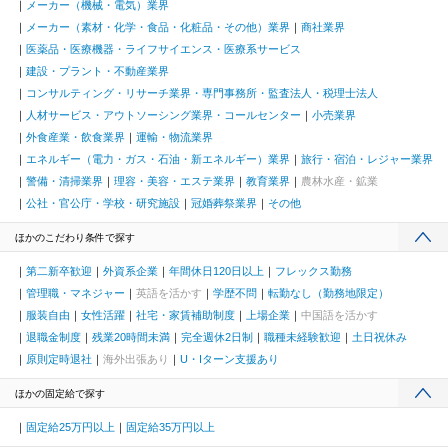
メーカー（機械・電気）業界
メーカー（素材・化学・食品・化粧品・その他）業界
商社業界
医薬品・医療機器・ライフサイエンス・医療系サービス
建設・プラント・不動産業界
コンサルティング・リサーチ業界・専門事務所・監査法人・税理士法人
人材サービス・アウトソーシング業界・コールセンター
小売業界
外食産業・飲食業界
運輸・物流業界
エネルギー（電力・ガス・石油・新エネルギー）業界
旅行・宿泊・レジャー業界
警備・清掃業界
理容・美容・エステ業界
教育業界
農林水産・鉱業
公社・官公庁・学校・研究施設
冠婚葬祭業界
その他
ほかのこだわり条件で探す
第二新卒歓迎
外資系企業
年間休日120日以上
フレックス勤務
管理職・マネジャー
英語を活かす
学歴不問
転勤なし（勤務地限定）
服装自由
女性活躍
社宅・家賃補助制度
上場企業
中国語を活かす
退職金制度
残業20時間未満
完全週休2日制
職種未経験歓迎
土日祝休み
原則定時退社
海外出張あり
U・Iターン支援あり
ほかの固定給で探す
固定給25万円以上
固定給35万円以上