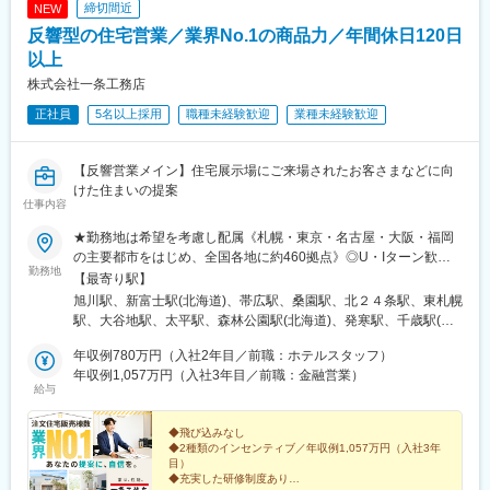
締切間近
NEW
同社の魅力
反響型の住宅営業／業界No.1の商品力／年間休日120日
■圧倒的な早期キャリアUP
金融機関では、営業管理職登用に長い期間を要しますが、同社で
以上
は最短3年目で営業管理職登用を目指せます。
株式会社一条工務店
3年目で営業所長に登用頂くことを前提に採用をしており、それに
正社員
5名以上採用
職種未経験歓迎
業種未経験歓迎
向けて2年間の充実したカリキュラムを実施します。そのため地方
銀行、信用金庫、共済などの保険業界未経験者の方々も入社いた
だき活躍しています。
【反響営業メイン】住宅展示場にご来場されたお客さまなどに向
けた住まいの提案
■充実した2年間の育成カリキュラム
仕事内容
採用育成マネジャーが必要とする採用・育成の基礎を学ぶため入
社後6か月間は本社研修（オンライン）を受講しながら、配属先営
★勤務地は希望を考慮し配属《札幌・東京・名古屋・大阪・福岡
業所でOJTを実施します。
の主要都市をはじめ、全国各地に約460拠点》◎U・Iターン歓迎
勤務地
2年間、本社・支社・営業所が一体となって業務に必要な知識や実
◎マイカー通勤可※受動喫煙対策：あり（全事業所 屋内禁煙／屋
【最寄り駅】
践的なスキルを磨いていただくために一人ひとりが着実に成長で
外喫煙場所あり）※Ｕ・Ｉターン支援あり／会社都合で引っ越しが
旭川駅、新富士駅(北海道)、帯広駅、桑園駅、北２４条駅、東札幌
きる環境を整えバックアップします。
必要な場合は費用補助あり（規定あり）【下記は拠点一例です】※
駅、大谷地駅、太平駅、森林公園駅(北海道)、発寒駅、千歳駅(北
現在も拠点拡大中！
海道)、沼ノ端駅、桔梗駅、筒井駅(青森県)、撫牛子駅、本八戸
■商工会議所とのパートナーシップ
年収例780万円（入社2年目／前職：ホテルスタッフ）
駅、小中野駅、岩手飯岡駅、盛岡駅、泉外旭川駅、秋田駅、横手
同社は古くから全国の商工会議所／商工会と連携し、地域経済の
年収例1,057万円（入社3年目／前職：金融営業）
駅、山形駅、東金井駅、鶴岡駅、西袋駅、米沢駅、平野駅(福島
給与
発展に貢献しています。「生命共済制度」「特定退職金共済制
県)、笹木野駅、南福島駅、磐城太田駅、安積永盛駅、郡山富田
度」は同社が発足に貢献しており全国99%にあたる商工会議所の
駅、新白河駅、湯本駅、会津若松駅、西那須野駅、宇都宮駅、東
共済・福祉制度を引き受けています。
◆飛び込みなし
武宇都宮駅、西川田駅、雀宮駅、小田林駅、県駅、新栃木駅、佐
◆2種類のインセンティブ／年収例1,057万円（入社3年
その歴史により、商工会議所からの紹介や協業によって訪問のき
野市駅、常陸多賀駅、阿字ケ浦駅、赤塚駅、偕楽園駅、古河駅、
目）
っかけを作りやすいアドバンテージは他社にはない有利性があり
研究学園駅、土浦駅、守谷駅、石原駅(埼玉県)、熊谷駅、北上尾
◆充実した研修制度あり