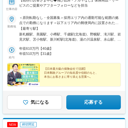
花駅、新居浜駅、高知駅、酒殿駅、西鉄千早駅、天拝山駅、大牟
【既存のお客さま中心◆飛び込み・ノルマなし】保険商品・サー
田駅、福間駅、スペースワールド駅、大保駅、九大学研都市駅、
ビスのご提案やアフターフォローなどを担当
仕事内容
健軍町駅、宮崎駅、谷山駅(鹿児島市電)、てだこ浦西駅、県庁前駅
(沖縄県)、小禄駅、宮の沢駅、北仙台駅、津田沼駅、東海神駅、初
＜原則転勤なし・全国募集＞採用エリア内の通勤可能な範囲の拠
富駅、公園駅、青物横丁駅、淡路町駅、新宿駅、京橋駅(東京都)、
点での勤務になります＜以下エリア内の郵便局内に設置されたか
茅ケ崎駅、久里浜駅、平沼橋駅、天王町駅、御門台駅、上小田井
勤務地
んぽサービス部＞■北海道エリア：北海道■東北エリア：青森県、
【最寄り駅】
駅、栄生駅、矢田駅(愛知県)、新瑞橋駅、木曽川駅、近鉄富田駅、
岩手県、宮城県、秋田県、山形県、福島県■関東エリア：茨城県、
新札幌駅、美園駅、小樽駅、千歳駅(北海道)、野幌駅、滝川駅、岩
洛西口駅、西梅田駅、大正駅(大阪府)、今福鶴見駅、大和川駅、岡
栃木県、群馬県、埼玉県、千葉県■東京エリア：東京都■南関東エ
見沢駅、苫小牧駅、新川町駅(北海道)、湯の川温泉駅、永山駅、旭
山駅、天神川駅、朝倉街道駅、上塩屋駅、旭橋駅、赤嶺駅、京成
リア：神奈川県、山梨県■信越エリア：新潟県、長野県■北陸エリ
川駅、東旭川駅、北見駅、帯広駅、釧路駅、中央弘前駅、下北
津田沼駅、井野駅(千葉県)、鮫洲駅、新御茶ノ水駅、南新宿駅、日
ア：富山県、石川県、福井県■東海エリア：岐阜県、静岡県、愛知
年収610万円【40歳】
駅、津軽五所川原駅、八戸駅、三沢駅(青森県)、新青森駅、上盛岡
本橋駅(東京都)、高島町駅、大曽根駅、妙音通駅、大阪駅、ドーム
県、三重県■近畿エリア：滋賀県、京都府、大阪府、兵庫県、奈良
年収510万円【31歳】
駅、二戸駅、一ノ関駅、宮古駅、北上駅、水沢駅、久慈駅、紫波
前千代崎駅、高須神社駅、西川緑道公園駅、美栄橋駅
給与
県、和歌山県■中国エリア：岡山県、広島県、山口県、鳥取県、島
中央駅、田茂山駅、五橋駅、石巻駅、内湾入口駅、古川駅、白石
根県■四国エリア：徳島県、香川県、愛媛県、高知県■九州エリ
駅(宮城県)、くりこま高原駅、新田駅(宮城県)、泉外旭川駅、能代
ア：福岡県、佐賀県、長崎県、大分県、宮崎県、鹿児島県、熊本
【日本最大級の保険会社で活躍】
駅、東大館駅、羽後本荘駅、湯沢駅、横手駅、大曲駅(秋田県)、山
日本郵政グループの知名度や信頼のもと、
県■沖縄エリア：沖縄県※初期配属の都道府県を希望可！U・Iター
形駅、米沢駅、鶴岡駅、酒田駅、村山駅(山形県)、新庄駅、寒河江
本当にお客さまに寄り添える営業へ。
ン歓迎※基本的にスクーターまたはバイク、一部エリアは車で営業
駅、長井駅、白河駅、いわき駅、七日町駅、喜多方駅、二本松
※配属先のかんぽサービス部は応募者の希望も踏まえて決定※入社
■安心感とブランド力で営業がしやすい
駅、磐城石川駅、須賀川駅、原ノ町駅、福島学院前駅、郡山富田
■年休120日～／完全週休2日制
から3カ月間、研修センター等での育成プログラムに参加 育児等
駅、下館駅、古河駅、下妻駅、竜ケ崎駅、寺原駅、つくば駅、笠
■有休取得率96％／平均残業月9.4h
の家庭事情があり、参加が難しい場合はリモートプログラムとな
間駅、新鉾田駅、鹿島神宮駅、磯原駅、勝田駅、新栃木駅、佐野
■昨年度賞与実績4.3カ月分
ります
駅、西那須野駅、足利駅、新鹿沼駅、上今市駅、小山駅、真岡
気になる
応募する
駅、宝積寺駅、小金井駅、黒磯駅、駅東公園前駅、中央前橋駅、
桐生駅、太田駅(群馬県)、沼田駅、館林駅、伊勢崎駅、安中駅、群
馬藤岡駅、加須駅、秩父駅、小川町駅(埼玉県)、鶴瀬駅、佐原駅、
銚子駅、八日市場駅、東金駅、館山駅、荻窪駅、西早稲田駅、鶯
締切間近
NEW
谷駅、京成関屋駅、荒川区役所前駅、渋谷駅、経堂駅、昭島駅、