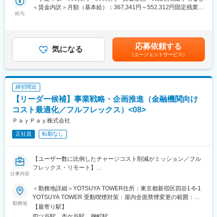
南駅、柴崎駅、高島町駅、電鉄富山駅・エスタ前駅、南富山駅前
・テスト進捗管理・レポート
大学駅、峰山駅、北大路駅、京都駅、ＪＲ小倉駅、野田駅(阪神
＜賃金内訳＞月額（基本給）：367,341円～552,312円固定残業手
駅、坂下町駅、福井城址大名町駅、新那加駅、瀬戸市駅、元田中
・バグ管理や障害傾向分析
給与
線)、吹田駅(阪急線)、岸和田駅、河内永和駅、西元町駅、加太駅
当/月：132,659円～197,688円（固定残業時間45時間0分/月）超
駅、海老江駅、ＪＲ俊徳道駅、花隈駅、尾道駅、高知橋駅、後免
(和歌山県)、田尾寺駅、鳴門駅、篠山口駅、豊岡駅(兵庫県)、西宮
過した時間外労働の残業手当は追加支給＜月給＞500,000円～
駅、鹿児駅、桜町駅(長崎県)、浦上駅前駅、佐世保駅
■当社の特徴：
駅、三田駅(兵庫県)、和田山駅、畦野駅、京口駅、北条町駅、志染
750,000円（一律手当を含む）＜昇給有無＞有＜残業手当＞有＜
仮想通貨交換業者として金融庁から正式に認定されています。
駅、千本駅、相生駅(兵庫県)、葉多駅、西脇市駅、大和高田駅、五
給与補足＞※給与詳細は、経験等を考慮し決定します。賃金はあく
応募依頼する
2017年7月には総額8.5億円の資金調達も実施し、急速に成長、拡
気になる
条駅(奈良県)、近鉄下田駅、学園前駅(奈良県)、紀伊田辺駅、紀伊
までも目安の金額であり、選考を通じて上下する可能性がありま
（エージェントサービス）
大しています。金融機関や関連企業に向けて教育、研修を行って
勝浦駅、倉吉駅、浜田駅、安来駅、津山駅、倉敷駅、西片上駅、
す。月給(月額)は固定手当を含めた表記です。
いるビットコイン研究者が技術顧問を務めており、技術的な強み
庭瀬駅、瀬戸駅、備前西市駅、東山・おかでんミュージアム駅、
があります。
竹原駅、大竹駅、山麓駅(千光寺山)、三次駅、三原駅、府中駅(広
島県)、徳山駅、阿南駅、阿波池田駅、穴吹駅、吉成駅、宇和島
締切間近
■開発環境：
駅、高知駅、後免西町駅、中村駅、小村神社前駅、田辺島通駅、
【リーダー候補】事業戦略・企画推進（金融機関向け
・DB: MySQL, Redis, DynamoDB, Redshift, Athena, BigQuery
甘木駅(西鉄線)、奈多駅、西鉄柳川駅、羽犬塚駅、大牟田駅、唐津
・テストツール: GitLab CI, BrowserStack
コスト最適化／フルフレックス）<08>
駅、伊万里駅、五島町駅、霊丘公園体育館駅、本諫早駅、大学病
・デプロイ: Docker, CodePipeline, fastlane
院駅、新大村駅、早岐駅、中佐世保駅、八代駅、三角駅、木葉
ＰａｙＰａｙ株式会社
・ワークフロー: Pipefy
駅、玉名駅、人吉温泉駅、宮地駅、大分駅、佐伯駅、中津駅(大分
正社員
転勤なし
・分析ツール: Redash, Data Studio, Adjust, PowerBI
県)、日田駅、宇佐駅、別府駅(大分県)、鶴崎駅、延岡駅、西都城
・開発言語 : Server/Node.js, TypeScript (Nest), Front/TypeScript
駅、宮崎駅、油津駅、小林駅(宮崎県)、日向新富駅、川内駅(鹿児
(Angular)
島県)、志布志駅、枕崎駅、宮ケ浜駅、国分駅(鹿児島県)、出水
【ユーザー数に比例したチャージコスト削減がミッション／フル
・モニタリング: CloudWatch, Mackerel, Elastisearch, Sentry
駅、壺川駅、新さっぽろ駅、松風町駅、湯の川駅、五所川原駅、
フレックス・リモート】
・アプリケーション: Fargate, AWS Elastic Beanstalk, Lambda
盛駅、仙台駅(地下鉄)、西取手駅、今市駅、東宿郷駅、城東駅、西
仕事内容
・インフラ環境: AWS, GCP
桐生駅、高田馬場駅、入谷駅(東京都)、牛田駅(東京都)、荒川一中
■PayPay
・コミュニケーション: Slack, DocBase, Asana
＜勤務地詳細＞YOTSUYA TOWER住所：東京都新宿区四谷1-6-1
前駅、千歳船橋駅、立川北駅、青梅街道駅、布田駅、新高島駅、
2018年にサービスを開始してから約7年で、ユーザー数7,000万人
・ブロックチェーン(R&D): Bitcoin, Lightning Network, Ethereum,
YOTSUYA TOWER 受動喫煙対策：屋内全面禁煙変更の範囲：会
江田駅(神奈川県)、新丸子駅、緑町駅、海老名駅(相模線)、西松本
を突破したフィンテック企業「PayPay」。
勤務地
HyperLedger Fabric
社の定める事業所（リモートワーク含む）
駅、桜町駅(長野県)、電気ビル前駅、南富山駅、片原町駅(富山
【最寄り駅】
私たちは日本におけるキャッシュレス決済、そしてそれを基盤と
県)、福井駅(福井県)、岐阜駅、羽島市役所前駅、関駅(岐阜県)、市
四ツ谷駅、市ケ谷駅、麹町駅