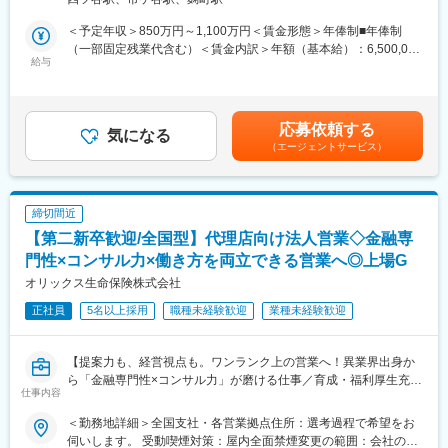
した金融ライフプラットフォームの普及を一気に推進することを
変更の範囲：会社の定める業務
民公園前駅、新可児駅、美薗中央公園駅、瑞穂区役所駅、水野
目指しています。
＜予定年収＞850万円～1,100万円＜賃金形態＞年俸制■年俸制
駅、島ノ関駅、水口石橋駅、一乗寺駅、宇治駅(奈良線)、野田阪神
（一部固定残業代含む）＜賃金内訳＞年額（基本給）：6,500,000
駅、和泉大宮駅、ＪＲ河内永和駅、みなと元町駅、さくら夙川
■募集背景
給与
円～9,200,000円固定残業手当/月：90,000円～135,000円（固定
駅、高田駅(奈良県)、香芝駅、倉敷市駅、山頂駅(千光寺山)、高知
攻めのファンドソースコストマネジメントを行うためにチームの
残業時間40時間0分/月）超過した時間外労働の残業手当は追加支
駅前駅、後免中町駅、東新木駅、甘木駅(甘木鉄道線)、長崎駅前
戦力・組織力を強化したいことから新たにチームメンバー（リー
給＜月額＞631,666円～901,666円（12分割）（一律手当を含む）
駅、島原船津駅、原爆資料館駅、佐世保中央駅、人吉駅、奥武山
ダー候補）を募集いたします。
＜昇給有無＞有＜残業手当＞有＜給与補足＞■経験、スキル、業
公園駅、ひばりが丘駅(北海道)、千歳町駅(北海道)、函館アリーナ
応募依頼する
これまでは、（もちろんコストを意識しながら）PayPayチャージ
気になる
績、貢献度に応じ当社規定により決定■毎年1回見直し■時間外勤
前駅、あおば通駅、峰駅、上野駅、堀切駅、荒川二丁目駅、立川
（エージェントサービス）
が可能な金融機関を拡大していくことでユーザーの利便性を向上
務手当、深夜勤務手当有※給与支給について、一部をPayPayアカ
南駅、柴崎駅、高島町駅、電鉄富山駅・エスタ前駅、南富山駅前
させることを主目的に業務を行ってきました。
ウントで受け取ることが可能です（給与デジタル支払いに対応）
駅、坂下町駅、福井城址大名町駅、新那加駅、瀬戸市駅、元田中
しかしPayPayの利用シーンの増加により、ユーザーのニーズも多
賃金はあくまでも目安の金額であり、選考を通じて上下する可能
駅、海老江駅、ＪＲ俊徳道駅、花隈駅、尾道駅、高知橋駅、後免
様化していることから、これまでのコスト管理手法をより広く・
性があります。月給(月額)は固定手当を含めた表記です。
駅、鹿児駅、桜町駅(長崎県)、浦上駅前駅、佐世保駅
締切間近
深く進化させていくフェーズにPayPayは入っています。
【第二新卒歓迎/全国型】代理店向け法人営業◇金融専
具体的には、仮説の立案→データ収集と分析による検証→解像度
の高い問題意識の洗い出し→サービス・商品・案件企画→ステー
門性×コンサル力×働き方を両立できる営業へ◎上場G
クホルダーとの交渉→実現というサイクルを実現をしていく必要
オリックス生命保険株式会社
があると考えており、当該業務全般をマネジメントしていくメン
正社員
5名以上採用
職種未経験歓迎
業種未経験歓迎
バーが必要なことから当ポストを募集します。
■業務内容
【提案力も、経営視点も。ワンランク上の営業へ！異業界出身か
◎新商品や新サービスの企画・立案、既存サービスの改良、ま
ら「金融専門性×コンサル力」が磨ける仕事／育成・福利厚生充実
た、これらのプロジェクトマネジメント
仕事内容
のオリックスG／年収641万～／年間休日120日・定時7時間】
◎KPIおよび予算管理全般
◎仮説構築・SQLを利用したデータ取得・BIツールを用いた分析
＜勤務地詳細＞全国支社・各営業拠点住所：選考過程で希望をお
中途入社が7割を占め、保険以外の金融業界や不動産・自動車な
による検証
伺いします。 受動喫煙対策：屋内全面禁煙変更の範囲：会社の定