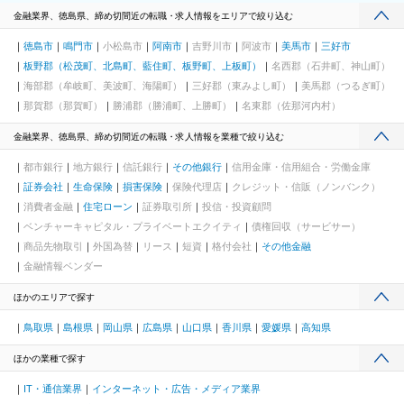
金融業界、徳島県、締め切間近の転職・求人情報をエリアで絞り込む
徳島市
鳴門市
小松島市
阿南市
吉野川市
阿波市
美馬市
三好市
板野郡（松茂町、北島町、藍住町、板野町、上板町）
名西郡（石井町、神山町）
海部郡（牟岐町、美波町、海陽町）
三好郡（東みよし町）
美馬郡（つるぎ町）
那賀郡（那賀町）
勝浦郡（勝浦町、上勝町）
名東郡（佐那河内村）
金融業界、徳島県、締め切間近の転職・求人情報を業種で絞り込む
都市銀行
地方銀行
信託銀行
その他銀行
信用金庫・信用組合・労働金庫
証券会社
生命保険
損害保険
保険代理店
クレジット・信販（ノンバンク）
消費者金融
住宅ローン
証券取引所
投信・投資顧問
ベンチャーキャピタル・プライベートエクイティ
債権回収（サービサー）
商品先物取引
外国為替
リース
短資
格付会社
その他金融
金融情報ベンダー
ほかのエリアで探す
鳥取県
島根県
岡山県
広島県
山口県
香川県
愛媛県
高知県
ほかの業種で探す
IT・通信業界
インターネット・広告・メディア業界