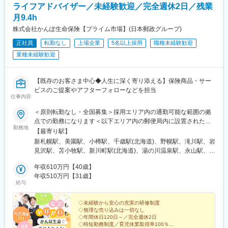
ライフアドバイザー／未経験歓迎／完全週休2日／残業
めじろ台駅、羽村駅、立川駅、京王八王子駅、東青梅駅、町田
駅、秋川駅、甲州街道駅、八王子みなみ野駅、上北台駅、新小平
月9.4h
駅、武蔵小金井駅、東村山駅、府中駅(東京都)、国領駅、瀬谷駅、
株式会社かんぽ生命保険【プライム市場】(日本郵政グループ)
上大岡駅、横浜駅、市が尾駅、センター南駅、向ケ丘遊園駅、武
正社員
転勤なし
上場企業
5名以上採用
職種未経験歓迎
蔵小杉駅、新百合ケ丘駅、鷺沼駅、小田原駅、藤沢駅、秦野駅、
茅ケ崎駅、平塚駅、横須賀中央駅、相武台下駅、海老名駅(相鉄・
業種未経験歓迎
小田急)、矢部駅、橋本駅(神奈川県)、韮崎駅、富士山駅、大月
駅、内野西が丘駅、高田駅(新潟県)、柏崎駅、直江津駅、松本駅、
飯田駅(長野県)、上諏訪駅、駒ケ根駅、穂高駅、岡谷駅、地鉄ビル
【既存のお客さま中心◆人生に深く寄り添える】保険商品・サー
前駅、朝菜町駅、末広町駅(富山県)、砺波駅、北鉄金沢駅、小松
ビスのご提案やアフターフォローなどを担当
仕事内容
駅、松任駅、野町駅、福井駅、武生駅、名鉄岐阜駅、大垣駅、江
吉良駅、せきてらす前駅、高山駅、多治見駅、那加駅、可児駅、
＜原則転勤なし・全国募集＞採用エリア内の通勤可能な範囲の拠
磐田駅、浜北駅、天竜川駅、高塚駅、半田駅、左京山駅、大府
点での勤務になります＜以下エリア内の郵便局内に設置されたか
駅、瑞穂運動場西駅、岡崎駅、西尾駅、刈谷市駅、国府宮駅、安
勤務地
んぽサービス部＞■北海道エリア：北海道■東北エリア：青森県、
【最寄り駅】
城駅、新瀬戸駅、宇治山田駅、松阪駅、石場駅、水口城南駅、近
岩手県、宮城県、秋田県、山形県、福島県■関東エリア：茨城県、
新札幌駅、美園駅、小樽駅、千歳駅(北海道)、野幌駅、滝川駅、岩
江八幡駅、彦根駅、長浜駅、野洲駅、東舞鶴駅、茶山・京都芸術
栃木県、群馬県、埼玉県、千葉県■東京エリア：東京都■南関東エ
見沢駅、苫小牧駅、新川町駅(北海道)、湯の川温泉駅、永山駅、旭
大学駅、峰山駅、北大路駅、京都駅、ＪＲ小倉駅、野田駅(阪神
リア：神奈川県、山梨県■信越エリア：新潟県、長野県■北陸エリ
川駅、東旭川駅、北見駅、帯広駅、釧路駅、中央弘前駅、下北
線)、吹田駅(阪急線)、岸和田駅、河内永和駅、西元町駅、加太駅
ア：富山県、石川県、福井県■東海エリア：岐阜県、静岡県、愛知
年収610万円【40歳】
駅、津軽五所川原駅、八戸駅、三沢駅(青森県)、新青森駅、上盛岡
(和歌山県)、田尾寺駅、鳴門駅、篠山口駅、豊岡駅(兵庫県)、西宮
県、三重県■近畿エリア：滋賀県、京都府、大阪府、兵庫県、奈良
年収510万円【31歳】
駅、二戸駅、一ノ関駅、宮古駅、北上駅、水沢駅、久慈駅、紫波
駅、三田駅(兵庫県)、和田山駅、畦野駅、京口駅、北条町駅、志染
給与
県、和歌山県■中国エリア：岡山県、広島県、山口県、鳥取県、島
中央駅、田茂山駅、五橋駅、石巻駅、内湾入口駅、古川駅、白石
駅、千本駅、相生駅(兵庫県)、葉多駅、西脇市駅、大和高田駅、五
根県■四国エリア：徳島県、香川県、愛媛県、高知県■九州エリ
駅(宮城県)、くりこま高原駅、新田駅(宮城県)、泉外旭川駅、能代
条駅(奈良県)、近鉄下田駅、学園前駅(奈良県)、紀伊田辺駅、紀伊
ア：福岡県、佐賀県、長崎県、大分県、宮崎県、鹿児島県、熊本
◇未経験から安心の充実の研修制度
駅、東大館駅、羽後本荘駅、湯沢駅、横手駅、大曲駅(秋田県)、山
勝浦駅、倉吉駅、浜田駅、安来駅、津山駅、倉敷駅、西片上駅、
◇無理な売り込みは一切なし
県■沖縄エリア：沖縄県※初期配属の都道府県を希望可！U・Iター
形駅、米沢駅、鶴岡駅、酒田駅、村山駅(山形県)、新庄駅、寒河江
庭瀬駅、瀬戸駅、備前西市駅、東山・おかでんミュージアム駅、
◇年間休日120日～／完全週休2日
ン歓迎※基本的にスクーターまたはバイク、一部エリアは車で営業
駅、長井駅、白河駅、いわき駅、七日町駅、喜多方駅、二本松
◇時短勤務制度／育児休業取得率100％
竹原駅、大竹駅、山麓駅(千光寺山)、三次駅、三原駅、府中駅(広