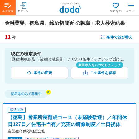
会員登録
ログイン
気になる
メニュー
金融業界、徳島県、締め切間近
の転職・求人検索結果
11
条件で並び替え
件
現在の検索条件
[勤務地]徳島県 [業種]金融業界 [こだわり条件ピックアップ]締切間近
新着求人をいつでもチェック
条件の変更
この条件を保存
徳島県
のみで募集中
締切間近
【徳島】営業所長育成コース（未経験歓迎）／年間休
日127日／住宅手当有／充実の研修制度／土日祝休
富国生命保険相互会社