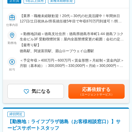
正社員
5名以上採用
業種未経験歓迎
【業界・職種未経験歓迎！20代～30代の社員活躍中！年間休日
127日/土日祝休み/所長就任後5年目で年収870万円到達可！/所定
仕事内容
労働時間7時間】
＜勤務地詳細＞徳島支社住所：徳島県徳島市幸町1-44 徳島フコク
■募集背景：
生命ビル3F 受動喫煙対策：屋内全面禁煙変更の範囲：会社の定め
今後も全国461拠点におけるお客さまとのつながりを維持強化す
勤務地
る事業所
【最寄り駅】
るため、多角的な視点から顧客支援ができる人材の育成を推進す
徳島駅、阿波富田駅、眉山ロープウェイ山麓駅
るための募集です。
＜予定年収＞400万円～600万円＜賃金形態＞月給制＜賃金内訳＞
■職務概要：
月額（基本給）：300,000円～330,000円＜月給＞300,000円～
3年間の研修を通して営業所長（管理職）に昇格するキャリアコー
給与
330,000円＜昇給有無＞有＜残業手当＞有＜給与補足＞■賞与年2
スです。
回※2024年度支給実績5カ月分※モデル月収：＜月収例※営業所長登
未経験採用を前提としているため、研修などの育成体制は充実し
用前＞■36万円／29歳、独身、首都圏在住└月給32万+住宅手当4
ております。
万円■40万7000円／32歳、既婚、子1人、首都圏在住└月給33万
応募依頼する
営業所長昇格後は全国461の各営業所で、マネジメント全般を担
気になる
円+住宅手当4万円+家族手当3万7000円賃金はあくまでも目安の金
（エージェントサービス）
当。数十名のお客さまアドバイザーのリーダーとして、業務のサ
額であり、選考を通じて上下する可能性があります。月給(月額)は
ポートや働きやすい環境を整える等、チームづくりに取り組みま
固定手当を含めた表記です。
す。
締切間近
■職務詳細：
【勤務地：ライフプラザ徳島（お客様相談窓口）】サ
・保険商品の提案を行うお客さまアドバイザーの採用・人事・育
成
ービスサポートスタッフ