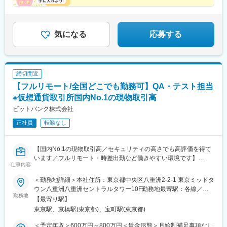
※配属先のかんぽサービス部は応募者の希望も踏まえて決定※入社
◇賞与年2回
駅、磐城石川駅、須賀川駅、原ノ町駅、福島学院前駅、郡山富田
島県)、徳山駅、阿南駅、阿波池田駅、穴吹駅、吉成駅、宇和島
から3カ月間、研修センター等での育成プログラムに参加 育児等
駅、下館駅、古河駅、下妻駅、竜ケ崎駅、寺原駅、つくば駅、笠
駅、高知駅、後免西町駅、中村駅、小村神社前駅、田辺島通駅、
お客さまと深くお付き合いできる喜びと、
の家庭事情があり、参加が難しい場合はリモートプログラムとな
間駅、新鉾田駅、鹿島神宮駅、磯原駅、勝田駅、新栃木駅、佐野
日本郵政グループの安心感を手に入れませんか？
甘木駅(西鉄線)、奈多駅、西鉄柳川駅、羽犬塚駅、大牟田駅、唐津
ります
駅、西那須野駅、足利駅、新鹿沼駅、上今市駅、小山駅、真岡
気になる
応募する
駅、伊万里駅、五島町駅、霊丘公園体育館駅、本諫早駅、大学病
駅、宝積寺駅、小金井駅、黒磯駅、駅東公園前駅、中央前橋駅、
院駅、新大村駅、早岐駅、中佐世保駅、八代駅、三角駅、木葉
桐生駅、太田駅(群馬県)、沼田駅、館林駅、伊勢崎駅、安中駅、群
駅、玉名駅、人吉温泉駅、宮地駅、大分駅、佐伯駅、中津駅(大分
馬藤岡駅、加須駅、秩父駅、小川町駅(埼玉県)、鶴瀬駅、佐原駅、
県)、日田駅、宇佐駅、別府駅(大分県)、鶴崎駅、延岡駅、西都城
銚子駅、八日市場駅、東金駅、館山駅、荻窪駅、西早稲田駅、鶯
駅、宮崎駅、油津駅、小林駅(宮崎県)、日向新富駅、川内駅(鹿児
締切間近
谷駅、京成関屋駅、荒川区役所前駅、渋谷駅、経堂駅、昭島駅、
島県)、志布志駅、枕崎駅、宮ケ浜駅、国分駅(鹿児島県)、出水
【フルリモート/全国どこでも勤務可】QA・テスト担当
めじろ台駅、羽村駅、立川駅、京王八王子駅、東青梅駅、町田
駅、壺川駅、新さっぽろ駅、松風町駅、湯の川駅、五所川原駅、
駅、秋川駅、甲州街道駅、八王子みなみ野駅、上北台駅、新小平
※仮想通貨取引所国内No.1の現物取引高
盛駅、仙台駅(地下鉄)、西取手駅、今市駅、東宿郷駅、城東駅、西
駅、武蔵小金井駅、東村山駅、府中駅(東京都)、国領駅、瀬谷駅、
桐生駅、高田馬場駅、入谷駅(東京都)、牛田駅(東京都)、荒川一中
ビットバンク株式会社
上大岡駅、横浜駅、市が尾駅、センター南駅、向ケ丘遊園駅、武
前駅、千歳船橋駅、立川北駅、青梅街道駅、布田駅、新高島駅、
正社員
転勤なし
蔵小杉駅、新百合ケ丘駅、鷺沼駅、小田原駅、藤沢駅、秦野駅、
江田駅(神奈川県)、新丸子駅、緑町駅、海老名駅(相模線)、西松本
茅ケ崎駅、平塚駅、横須賀中央駅、相武台下駅、海老名駅(相鉄・
駅、桜町駅(長野県)、電気ビル前駅、南富山駅、片原町駅(富山
小田急)、矢部駅、橋本駅(神奈川県)、韮崎駅、富士山駅、大月
県)、福井駅(福井県)、岐阜駅、羽島市役所前駅、関駅(岐阜県)、市
【国内No.1の現物取引高／セキュリティの高さでも高評価を得て
駅、内野西が丘駅、高田駅(新潟県)、柏崎駅、直江津駅、松本駅、
民公園前駅、新可児駅、美薗中央公園駅、瑞穂区役所駅、水野
います／フルリモート・時差出勤など働きやすい環境です】
飯田駅(長野県)、上諏訪駅、駒ケ根駅、穂高駅、岡谷駅、地鉄ビル
駅、島ノ関駅、水口石橋駅、一乗寺駅、宇治駅(奈良線)、野田阪神
仕事内容
前駅、朝菜町駅、末広町駅(富山県)、砺波駅、北鉄金沢駅、小松
駅、和泉大宮駅、ＪＲ河内永和駅、みなと元町駅、さくら夙川
■業務内容：
駅、松任駅、野町駅、福井駅、武生駅、名鉄岐阜駅、大垣駅、江
＜勤務地詳細＞本社住所：東京都中央区八重洲2-2-1 東京ミッドタ
駅、高田駅(奈良県)、香芝駅、倉敷市駅、山頂駅(千光寺山)、高知
仮想通貨取引所を主軸とする当社のQAエンジニアのリーダーとし
吉良駅、せきてらす前駅、高山駅、多治見駅、那加駅、可児駅、
ウン八重洲八重洲セントラルタワー10F勤務地最寄駅：各線／五
駅前駅、後免中町駅、東新木駅、甘木駅(甘木鉄道線)、長崎駅前
て、ご経験に応じて下記業務をお任せします。
勤務地
磐田駅、浜北駅、天竜川駅、高塚駅、半田駅、左京山駅、大府
反田駅受動喫煙対策：屋内全面禁煙変更の範囲：会社の定める事
【最寄り駅】
駅、島原船津駅、原爆資料館駅、佐世保中央駅、人吉駅、奥武山
・テスト計画の立案
駅、瑞穂運動場西駅、岡崎駅、西尾駅、刈谷市駅、国府宮駅、安
業所（リモートワーク含む）
公園駅、ひばりが丘駅(北海道)、千歳町駅(北海道)、函館アリーナ
東京駅、京橋駅(東京都)、宝町駅(東京都)
・テスト設計
城駅、新瀬戸駅、宇治山田駅、松阪駅、石場駅、水口城南駅、近
前駅、あおば通駅、峰駅、上野駅、堀切駅、荒川二丁目駅、立川
・テスト実行
江八幡駅、彦根駅、長浜駅、野洲駅、東舞鶴駅、茶山・京都芸術
＜予定年収＞600万円～800万円＜賃金形態＞月給制補足事項なし