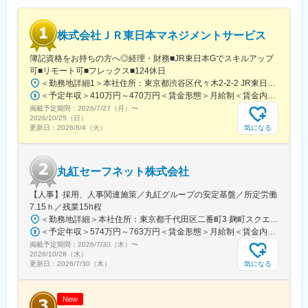
株式会社ＪＲ東日本マネジメントサービス
簿記資格をお持ちの方へ◎経理・財務■JR東日本Gでスキルアップ
可■リモート可■フレックス■124休日
＜勤務地詳細1＞本社住所：東京都渋谷区代々木2-2-2 JR東日本本社ビル9階受動喫煙対策：屋内全面禁煙＜勤務地詳細2＞東京都内オフィス住所：東京都23区内 受動喫煙対策：屋内全面禁煙変更の範囲：会社の定める事業所（リモートワーク含む）
＜予定年収＞410万円～470万円＜賃金形態＞月給制＜賃金内訳＞月額（基本給）：240,000円～250,000円＜月給＞240,000円～250,000円＜昇給有無＞有＜残業手当＞有＜給与補足＞※想定年収には残業月20Hも含めています■昇給：年1回■賞与：年2回(合計3.0ヶ月程度)※総合職：計6.0ヶ月程度■モデル年収総合職（課長）900万円総合職（マネージャー）630万円総合職（主任）520万円エリア（課員）410万円賃金はあくまでも目安の金額であり、選考を通じて上下する可能性があります。月給(月額)は固定手当を含めた表記です。
掲載予定期間：
2026/7/27（月）
〜
2026/10/25（日）
気になる
更新日：
2026/8/4（火）
丸紅セーフネット株式会社
【人事】採用、人事関連施策／丸紅グループの安定基盤／所定労働
7.15ｈ／残業15h程
＜勤務地詳細＞本社住所：東京都千代田区二番町3 麹町スクエア3F勤務地最寄駅：東京メトロ有楽町線／麹町駅受動喫煙対策：敷地内全面禁煙変更の範囲：会社の定める事業所（リモートワーク含む）
＜予定年収＞574万円～763万円＜賃金形態＞月給制＜賃金内訳＞月額（基本給）：285,000円～379,000円＜月給＞285,000円～379,000円＜昇給有無＞有＜残業手当＞有＜給与補足＞【賞与】（'26年度実績）6.6か月分支給【モデル年収例】622万円 入社5年目 (月給30万9千円＋賞与+月残業15時間)賃金はあくまでも目安の金額であり、選考を通じて上下する可能性があります。月給(月額)は固定手当を含めた表記です。
掲載予定期間：
2026/7/30（木）
〜
2026/10/28（水）
気になる
更新日：
2026/7/30（木）
New