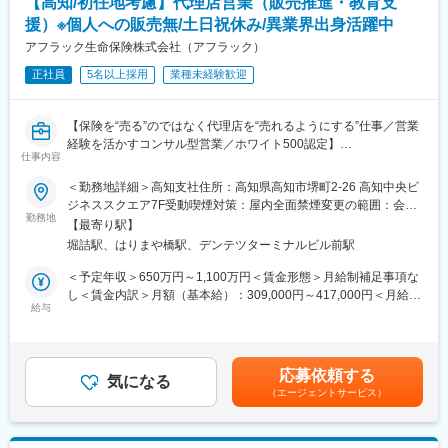
万円（在職最年少30歳）
【高知/初任地考慮】代理店営業（販売推進・教育支
かんぽ生命の法人営業部門は全国82支店、すべての都道府県に支
課長・担当課長：690～850万円（在職最年少35歳）／管理職：
援）※個人への販売無/土日祝休み/異業界出身活躍中
店を構えております。チームワークを重視しながら、社員一人ひ
800～1,000万円超（在職最年少37歳）
とりが自分の強みを活かしてお客さまに最適な提案を行っていま
アフラック生命保険株式会社（アフラック）
す。未経験の方も安心してスタートできるよう、充実した教育カ
変更の範囲：会社の定める業務
正社員
5名以上採用
業種未経験歓迎
リキュラムとサポート体制を整えています。
■キャリアパス：
【保険を“売る”のではなく代理店を“売れるようにする”仕事／営業
お客さまサービスの質を高めるキャリアの他に、全社的な視点か
経験を活かすコンサル型営業／ホワイト500認定】
らビジネスを推進、専門性を高めその領域を牽引するキャリア、
仕事内容
■アフラック生命保険株式会社とは
キャリアチャレンジ制度による他分野へのチャレンジなど、多彩
「がん保険といえばアフラック」のイメージが強いですが、介護
＜勤務地詳細＞高知支社住所：高知県高知市堺町2-26 高知中央ビ
なキャリアを描くことができます。
保険を世界で初めて発売したのもアフラックです。
ジネススクエア7F受動喫煙対策：屋内全面禁煙変更の範囲：会社
がん保険・医療保険を中心とした「第三分野」に強みを持ち、
勤務地
の定める事業所（リモートワーク含む）
■長期就業が可能な環境：
【最寄り駅】
「生きるための保険」を切り拓いてきました。
・平均残業時間9.4時間
堀詰駅、はりまや橋駅、デンテツターミナルビル前駅
・年休120日以上（完全週休2日制）
■業務内容
＜予定年収＞650万円～1,100万円＜賃金形態＞月給制補足事項な
・有給休暇取得率96%（1時間単位で取得可）
全国8000店以上の販売代理店や提携金融機関がお客様により良い
し＜賃金内訳＞月額（基本給）：309,000円～417,000円＜月給＞
・育児休業取得率100%
保険提案ができるよう、販売促進や経営課題解決のためのコンサ
給与
309,000円～417,000円＜昇給有無＞有＜残業手当＞有＜給与補足
・育児休業復帰率98%
ルティング営業を行います。
＞※賞与について：６月・12月（固定支給）、３月（決算賞与の
・住宅手当あり
ため変動）※上記年収は所定外労働手当月30時間分を含んだ水準
・退職金制度あり
■業務詳細
です。※転居を伴う場合、別途転勤手当（4万円～6万円/月）と住
・手厚い研修体制あり
応募依頼する
・販売戦略の立案
気になる
宅補助（例：6万円/月までの9割会社負担）の支給がございます。
（エージェントサービス）
・商品勉強会や各種研修、販売方法指導
賃金はあくまでも目安の金額であり、選考を通じて上下する可能
■企業の特徴／魅力：
・代理店の課題分析・解決策の提案
性があります。月給(月額)は固定手当を含めた表記です。
・2007年10月1日に、日本郵政公社の民営・分社化により誕生。
・同業他社やマーケット動向の分析
「日本郵政グループ」の生命保険業を担っています。