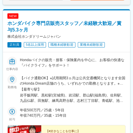
本有数の資金量（運用可能資産）を持つ法人を対象に、国内外の
下する可能性があります。月給(月額)は固定手当を含めた表記で
競争相手と切磋琢磨することを通じた成長機会に恵まれているこ
す。
とです。
NEW
当社の代表として日本有数の法人顧客を担当するプレッシャーと
プロとしての行動が求められますが、各業態の地域の上位機関の
ホンダバイク専門店販売スタッフ／未経験大歓迎／賞
担当を通じ、地域経済への貢献や日本最大の金融グループのダイ
与5.3ヶ月
ナミックな活動を展開します。
株式会社ホンダドリームジャパン
尚、今回の募集に際し、ご担当頂く業態は主として地域金融機
正社員
5名以上採用
職種未経験歓迎
業種未経験歓迎
関・公共法人等を予定しております。その他、一部地方拠点では
上場及び上場に準ずる事業法人等を担当して頂くケースもありま
す。
Hondaバイクの販売・接客・保険案内を中心に、 お客様の快適な
『バイクライフ』をサポート！
仕事内容
■当社の強み：
世界的にも信頼の厚いMUFGの中核総合証券会社であり、加え
【バイク通勤OK】※試用期間3ヵ月は公共交通機関となります全国
て、世界トップレベルの情報力と商品力を誇るモルガン・スタン
のHonda Dream店舗のうち、いずれかでの勤務となります。※配
レーとのジョイントベンチャーです。さらに、合併を繰り返しな
勤務地
属は居住地を考慮し決定します■岩手県盛岡■宮城県仙台泉／宮城
【最寄り駅】
がら成長してきた当社には、変化に対する柔軟性と人材の多様性
岩沼■福島県郡山■茨城県水戸北■東京都世田谷／西東京／練馬／
岩手飯岡駅、黒松駅(宮城県)、岩沼駅、郡山駅(福島県)、佐和駅、
があります。
板橋／葛飾／大田／立川■神奈川県磯子／横浜都筑／横浜旭／川崎
九品仏駅、田無駅、練馬高野台駅、志村三丁目駅、青砥駅、池上
また、証券会社に求められている、世界レベルのリスク管理能力
宮前／横浜緑■千葉県船橋／松戸／蘇我■埼玉県ふかや花園／鴻巣
駅、立飛駅、新杉田駅、センター北駅、三ツ境駅、宮崎台駅、中
については、すでにその構築を終えました。次のステップに踏み
／所沢／大宮／狭山／東浦和／草加／新座■愛知県名古屋中央／名
年収500万円／25歳・5年目
山駅(神奈川県)、東船橋駅、松戸駅、蘇我駅、ふかや花園駅、北鴻
出し、業界を質・量ともにリードするリーディングカンパニーを
古屋南／名古屋東／小牧／一宮／豊橋／名古屋上小田井■岐阜県岐
年収740万円／35歳・15年目
巣駅、新所沢駅、今羽駅、新狭山駅、東浦和駅、獨協大学前駅、
めざします。
給与
阜■大阪府堺／箕面／藤井寺／東淀川／豊中■京都府京都伏見／京
新座駅、川名駅、徳重駅、杁ケ池公園駅、小牧口駅、名鉄一宮
都右京／京都北山■兵庫県神戸灘／尼崎／姫路／西宮甲子園■奈良
駅、運動公園前駅(愛知県)、中小田井駅、笠松駅、中百舌鳥駅、牧
変更の範囲：会社の定める業務
県奈良■岡山県岡山■広島県広島／福山■徳島県徳島■香川県高松■
【#好きなことを仕事に】
落駅、藤井寺駅、ＪＲ淡路駅、曽根駅(大阪府)、竹田駅(京都府)、