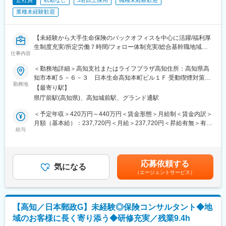
正社員
転勤なし
5名以上採用
職種未経験歓迎
業種未経験歓迎
【未経験から大手生命保険のバックオフィスを中心に活躍/福利厚
生制度充実/所定労働７時間/フォロー体制充実/総合基幹職地域ビ
仕事内容
ジネスコース（非転居型）】
本ポジションは、以下の領域における、企画立案・折衝調整・営
＜勤務地詳細＞高知支社またはライフプラザ高知住所：高知県高
業・管理・事務および事務の指導・統括業務にわたる業務全般中
知市本町５－６－３ 日本生命高知本町ビル１Ｆ 受動喫煙対策：
心に幅広くご活躍いただく職種です
勤務地
屋内全面禁煙変更の範囲：会社の定める事業所
【最寄り駅】
＜入社直後の職務の例＞※職務は希望と適性を考慮して決定します
県庁前駅(高知県)、高知城前駅、グランド通駅
〇支社領域：営業職員の活動がスムーズに進むよう、事務手続き
や各種調整を担当
＜予定年収＞420万円～440万円＜賃金形態＞月給制＜賃金内訳＞
・保険手続きに関する事務
月額（基本給）：237,720円＜月給＞237,720円＜昇給有無＞有＜
・営業職員からの問い合わせ対応
給与
残業手当＞有＜給与補足＞※時間外勤務手当(法定内20時間・法定
・支社運営業務（営業職員の採用事務・地域の企業との取引の支
外0時間*想定)を含むモデル年収 *毎営業日9:00～18:00勤務する
援業務・地域振興に関わる業務・支社での企画業務など）等
場合の残業時間のイメージ※賞与は支給対象期間を通じて勤務した
〇ライフプラザ領域：お客様がご来店する窓口で、安心して保険
場合の想定額※入社時の年収は、選考を通じて決定※入社後の昇給
応募依頼する
について相談できるようお客様対応を担当
気になる
額は、昇格・職務成果等の状況に応じて変動賃金はあくまでも目
（エージェントサービス）
・来店されたお客様のニーズヒアリング
安の金額であり、選考を通じて上下する可能性があります。月給
・契約内容の相談対応、各種お手続き対応等
(月額)は固定手当を含めた表記です。
〇個人保険領域：個人のお客様がご加入されている保険に関する
お手続きと、問い合わせ対応を通じて安心したサービスの提供を
【高知／日本郵政G】未経験◎保険コンサルタント◆地
担当
域のお客様に長く寄り添う◆研修充実／残業9.4h
・事務業務（ご契約の管理・内容変更・支払い手続き等）