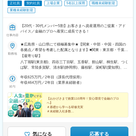
■配属部署
正社員
契約社員
上場企業
5名以上採用
職種未経験歓迎
各都道府県の県庁所在地の市。ただし北海道にあっては帯広市、
業種未経験歓迎
北見市を含む。）
■仕事の魅力
【20代・30代メンバー5割】お客さまへ資産運用のご提案・アド
農林水産分野は地域のさまざまな独自産業に触れ、地域振興や日
バイス／金融のプロへ着実に成長できる！
本の魅力ある「食」を全国規模で支援する役割を果たせます。営
仕事内容
業担当として農林水産業者や地域のニーズに即した融資の提案な
★広島県・山口県にて積極募集中★【関東・中部・中国・四国の
どを通じ、日本の農林水産業を支えるという社会貢献性の高い仕
各拠点／希望を考慮した配属となります】■関東：東京都・千葉
事です。お客さまと直接お会いし、何度もヒアリングを行って業
勤務地
県・群馬県・茨城県■中部：静岡県・愛知県■中国：広島県・島根
【最寄り駅】
務理解を深め、その上で融資を行うため、真の顧客貢献を感じら
県・山口県■四国：愛媛県・高知県★勤務地は、希望と適性を考慮
れるというやりがいがあります。
八丁堀駅(東京都)、四谷三丁目駅、五香駅、館山駅、桐生駅、つく
し決定します！※受動喫煙防止対策：主要事業所（東京）は敷地内
ば駅、常陸多賀駅、清水駅(静岡県)、藤枝駅、栄町駅(愛知県)、今
全面禁煙／その他事業所により異なる★通勤ラクラク！★最寄り
■働き方
治駅、中村駅、福山駅、府中駅(広島県)、三原駅、呉駅、立町駅、
駅から徒歩2分～20分圏内にある、駅チカ支店が多数。毎日の通
年収625万円／2年目（課長代理採用）
働きやすさの面では、ノー残業デーを週2日実施しており、「前職
浜田駅、出雲市駅、岩国駅、徳山駅、山口駅(山口県)、琴芝駅、下
勤ストレスを軽減し、仕事終わりの予定も立てやすい好立地が魅
年収464万円／2年目（業界未経験者）
より家族と過ごす時間がかなり増えた」という社員の声も。スキ
関駅、宝町駅(東京都)、曙橋駅、新清水駅、栄駅(愛知県)、鵜飼駅
給与
力です。
ルアップのための時間も増えるため、資格取得に励む社員も多く
(広島県)、紙屋町東駅、新富町駅(東京都)、四ツ谷駅、久屋大通
在籍しています。男女問わず育児に参加できるよう、会社として
駅、八丁堀駅(広島県)
【おかげさまで創業110周年！安心環境で金融のプロ
サポートを行っています。
へ】
※制度一例
＃基礎から学べる研修充実
・結婚予定の社員に事前に希望勤務地を伺い、配偶者と同居がで
＃未経験入社多数
＃残業月平均17.2時間（法定外）
きるようにする制度
＃土日祝休み
・一定の条件をクリアすることで育児がしやすい勤務地で働くこ
＃有休消化率100％
とができるようにする制度
そのほかライフイベントに合わせた制度を活用できます。
人生を豊かにする金融知識を身につけ、将来の可能性を
気になる
応募する