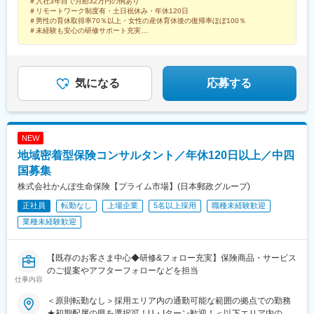
＃入社3年目で月給32万円の例あり
業所（群馬県）、広島営業所（広島県）●受動喫煙対策：あり
＃リモートワーク制度有・土日祝休み・年休120日
＃男性の育休取得率70％以上・女性の産休育休後の復帰率ほぼ100％
＃未経験も安心の研修サポート充実
＃東証プライム上場企業グループ
＃15年連続シェアNo.1
気になる
応募する
NEW
地域密着型保険コンサルタント／年休120日以上／中四
国募集
株式会社かんぽ生命保険【プライム市場】(日本郵政グループ)
正社員
転勤なし
上場企業
5名以上採用
職種未経験歓迎
業種未経験歓迎
【既存のお客さま中心◆研修&フォロー充実】保険商品・サービス
のご提案やアフターフォローなどを担当
仕事内容
＜原則転勤なし＞採用エリア内の通勤可能な範囲の拠点での勤務
★初期配属の県を選択可！U・Iターン歓迎！＜以下エリア内の郵