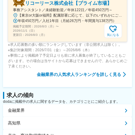
リコーリース株式会社【プライム市場】
事務アシスタント／未経験歓迎／年休122日／年収450万円～
【東京or大阪or福岡】配属部署に応じて、以下のいずれかにご勤務いただきます。初期配属地は、ご希望の地域に配属いたします。■本社東京都港区東新橋1-5-2 汐留シティセンター19F☆JR・地下鉄各線 新橋駅より徒歩1分☆都営地下鉄大江戸線 汐留駅より徒歩1分■豊洲事業所東京都江東区東雲1-7-12 KDX豊洲グランスクエア7F☆東京メトロ有楽町線・ゆりかもめ 豊洲駅 徒歩12分☆りんかい線 東雲駅 徒歩12分※豊洲駅より「KDXグランスクエア行き無料シャトルバス」が運行しています。■関西支社大阪府大阪市北区堂島浜2-2-28 堂島アクシスビル12F☆地下鉄四ツ橋線・西梅田駅より徒歩10分・肥後橋駅 徒歩7分☆JR大阪駅 徒歩15分■九州支社福岡県福岡市博多区博多駅東2-10-35 博多プライムイースト3F☆JR博多駅より徒歩7分※受動喫煙対策有（屋内全面禁煙）
年収450万円／入社1年目（月給26万円・年間賞与138万円）
掲載予定期間：
2026/8/3（月）
〜
2026/11/1（日）
気になる
更新日：
2026/8/3（月）
※求人応募数の多い順にランキングしています（非公開求人は除く）。
※集計対象期間：2026/7/31（金）～2026/8/6（木）
※事情により掲載終了予定日よりも前に求人募集が終了していることもご
ざいます。その場合は当サイトから応募はできませんので、あらかじめご
了承ください。
金融業界
の人気求人ランキングを詳しく見る
求人の傾向
dodaに掲載中の求人に関するデータを、カテゴリごとにご紹介します。
金融業界
高知県