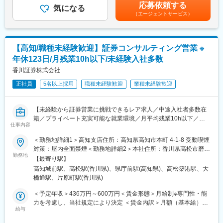
下する可能性があります。■賞与実績：年2回 ※賞与は、個人実
■アクサ損害保険株式会社について
応募依頼する
気になる
績、会社業績によって支給額が変動します。賃金はあくまでも目
当社はテレビCMやデジタル広告によるダイレクトマーケティング
（エージェントサービス）
商品に関する勉強会や年次に応じての勉強会等を随時実施し、知
安の金額であり、選考を通じて上下する可能性があります。月給
をメインとして新規契約や契約更新につなげています。テレビや
識習得や意見交換の場も設ける等
(月額)は固定手当を含めた表記です。
インターネットを通じてコンタクトセンターにお電話をいただい
成長の機会をサポートする体制も整っています。
たお客さまに直接対応するセールス手法です。そのためアクサグ
ループのグローバルなブランド力を基盤に、ビックデータなどを
【高知/職種未経験歓迎】証券コンサルティング営業 ※
■業界ご経験者の活躍事例
活用したデジタルカンパニーとしての取り組みを強化していま
年休123日/月残業10h以下/未経験入社多数
前職で培ったスキル、ご経験を活かして即戦力としてご活躍され
す。
ています。
香川証券株式会社
管理職候補として、ぜひ当社にてご活躍いただきたく思っており
変更の範囲：会社の定める業務
正社員
5名以上採用
職種未経験歓迎
業種未経験歓迎
ます。
■他社の証券会社との違い
【未経験から証券営業に挑戦できるレア求人／中途入社者多数在
金融傘下ではなく完全独立系として、自由度の高い独自商品も数
籍／プライベート充実可能な就業環境／月平均残業10h以下／年
多く生み出す、業界では一目置かれる存在。国内シンクタンクや
仕事内容
休120日以上】
外資系証券会社とタイアップしながら、オリジナル商品の組成・
＜勤務地詳細1＞高知支店住所：高知県高知市本町 4-1-8 受動喫煙
販売を手がけています。
■業務内容【変更の範囲：会社の定める業務】
対策：屋内全面禁煙＜勤務地詳細2＞本社住所：香川県高松市磨屋
富裕層を含む個人顧客（9割）や法人顧客（1割）へ最適な金融サ
勤務地
町4-8 勤務地最寄駅：予讃線／高松駅受動喫煙対策：屋内全面禁
■当社へ入社するメリット
【最寄り駅】
ービスをご提案頂き、口座開設を目指していただきます。
煙変更の範囲：本文参照
金融業界の知識が付くだけでなく、営業職として高いスキルが身
高知城前駅、高松駅(香川県)、県庁前駅(高知県)、高松築港駅、大
メインは証券になりますが、ニーズに合わせて株や投資信託や保
につきます。また、国として新NISAなどの制度が始まったことに
橋通駅、片原町駅(香川県)
険、NISAなど様々な商品をご提案いたします。銀行に属さない独
より、誰もが資産運用する時代に。社会からのニーズも高まり続
立系のため、銀行の指示による押売の営業スタイルではなく、顧
＜予定年収＞436万円～600万円＜賃金形態＞月給制※専門性・能
けるだけでなく、金融知識を身に着けることで、自分自身の人生
客本位の営業が可能です。
力を考慮し、当社規定により決定 ＜賃金内訳＞月額（基本給）：
の充実にもつながります。
給与
215,000円～275,000円その他固定手当/月：35,000円＜月給＞
月間目標は個人ではなく部店へ割当し、チームでの目標達成を重
■入社後の流れ
250,000円～310,000円＜昇給有無＞有＜残業手当＞有＜給与補足
視する社風/評価制度のため社員間の仲が良く、雰囲気の良い職場