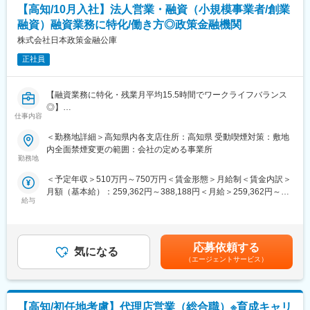
・保険契約事務に関する各種業務
・簡易生命保険の「簡易な手続きで、国民の基礎的生活手段を保
【高知/10月入社】法人営業・融資（小規模事業者/創業
障する」という社会的使命を受け継いでいます。
融資）融資業務に特化/働き方◎政策金融機関
■1日の流れ
・前身である簡易生命保険から数えて2016年10月に100周年を迎
9時：朝礼、チーム内での事例共有など
株式会社日本政策金融公庫
え、更なるお客さまサービス・企業価値の向上に向けた戦略的施
10時：販売戦略ミーティング
策を展開しています。
正社員
11時：代理店との商談（1）
◎新たに入社される方にも優しく、人に温かい社風です。
12時：ランチ
13時：データ分析、提案資料の作成
変更の範囲：当社がエリア基幹職（企画・法人営業コース）の業
【融資業務に特化・残業月平均15.5時間でワークライフバランス
15時：代理店との商談（2）
務として規定する業務全般
◎】
17時：帰社、事務作業、翌日の準備
仕事内容
■業務概要
18時：退社
・小規模事業者への事業資金融資
＜勤務地詳細＞高知県内各支店住所：高知県 受動喫煙対策：敷地
・セーフティネット機能の発揮（地震、台風、豪雪などの自然災
内全面禁煙変更の範囲：会社の定める事業所
■研修制度
害時の復旧、復興支援や新型コロナウイルス関連での貸付）
勤務地
入社後は全体研修の後、支社配属となり、商談同行や、資料作成
・創業支援、事業再生支援、事業承継支援、ソーシャルビジネス
のサポートからお任せします。中途入社社員も早期に馴染めるよ
＜予定年収＞510万円～750万円＜賃金形態＞月給制＜賃金内訳＞
支援、海外展開支援
う、1年間「エンゲージメントサポーター」をアサインします。
月額（基本給）：259,362円～388,188円＜月給＞259,362円～
・国の教育ローン
OJT/カルチャーの伝承/人間関係構築をサポートします。
給与
388,188円＜昇給有無＞有＜残業手当＞有＜給与補足＞・年収は
ご経験や前職を考慮して決定します。・平均年収：893万円（平
■業務詳細
■評価制度
均年齢42.2歳）賃金はあくまでも目安の金額であり、選考を通じ
小規模事業者への事業資金融資、創業支援、融資金管理などの業
評価は「業績貢献評価」と「行動評価」に分かれています。
て上下する可能性があります。月給(月額)は固定手当を含めた表記
務に従事頂きます。
応募依頼する
評価と報酬は連動しており、「業績貢献評価」は短期業績賞与、
気になる
です。
小規模事業者や創業者は、資金調達が困難な場合が少なくないと
（エージェントサービス）
「行動評価」は給与改定に反映されます。
言われています。こうした分野を補完するのが、国民生活事業の
賞与は年に3回あり、6月、12月賞与は固定ですが、3月の短期業
役割です。
績賞与は全社業績と個人業績で変動します。
創業企業への融資は年間約2.6万企業で、年間約7.9万人の雇用を
賞与の総支給月数は、およそ7.2～8.5か月となります。
【高知/初任地考慮】代理店営業（総合職）※育成キャリ
創出しており、裾野が広いことが魅力です。