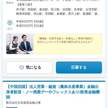
勤務地
便局内に設置されたかんぽサービス部＞■中国エリア：岡山県、広
【最寄り駅】
島県、山口県、鳥取県、島根県■四国エリア：徳島県、香川県、愛
米子駅、鳥取駅、倉吉駅、松江駅、浜田駅、安来駅、出雲市駅、
媛県、高知県※基本的にスクーターまたはバイク、一部エリアは車
郵便局前駅、津山駅、笠岡駅、倉敷駅、西片上駅、庭瀬駅、瀬戸
で営業※配属先のかんぽサービス部は、応募者の希望も踏まえて決
駅、備前西市駅、栄駅(岡山県)、東山・おかでんミュージアム駅、
定※入社から3カ月間、研修センター等での育成プログラムに参
年収610万円【40歳】
竹原駅、西条駅(広島県)、海田市駅、呉駅、大竹駅、宇品二丁目
加 育児等の家庭事情があり、参加が難しい場合はリモートプロ
年収510万円【31歳】
駅、下深川駅、市役所前駅(広島県)、西原駅(広島県)、五日市駅、
給与
グラムとなります■受動喫煙対策：屋内原則禁煙（事業所により喫
東福山駅、山麓駅(千光寺山)、三次駅、三原駅、府中駅(広島県)、
煙スペースあり）
山口駅(山口県)、柳井駅、徳山駅、防府駅、岩国駅、琴芝駅、下関
《退職金・住居手当あり／転勤なし》希望の地域で、
駅、徳島駅、阿南駅、阿波池田駅、穴吹駅、鳴門駅、吉成駅、片
自分らしいキャリアと充実の毎日を叶えませんか？
原町駅(香川県)、丸亀駅、観音寺駅(香川県)、長尾駅(香川県)、善
通寺駅、円座駅、松山市駅、宇和島駅、伊予大洲駅、今治駅、伊
予横田駅、山西駅、伊予三島駅、新居浜駅、久米駅、高知駅、後
免西町駅、中村駅、小村神社前駅、田辺島通駅、博労町駅、電鉄
出雲市駅、田町駅(岡山県)、倉敷市駅、弥生駅、県病院前駅、中電
前駅、下祇園駅、山頂駅(千光寺山)、鵜飼駅(広島県)、東新川駅(山
気になる
応募する
口県)、阿波富田駅、高松築港駅、市役所前駅(愛媛県)、三津駅、
高知駅前駅、後免中町駅、東新木駅、県庁通り駅、常盤駅(岡山
県)、宇品三丁目駅、鷹野橋駅、尾道駅、高松駅(香川県)、高知橋
駅、後免駅、鹿児駅
【中国四国】法人営業・融資（農林水産事業）金融出
身者歓迎・ノー残業デーやフレックスあり/政策金融機
関
株式会社日本政策金融公庫