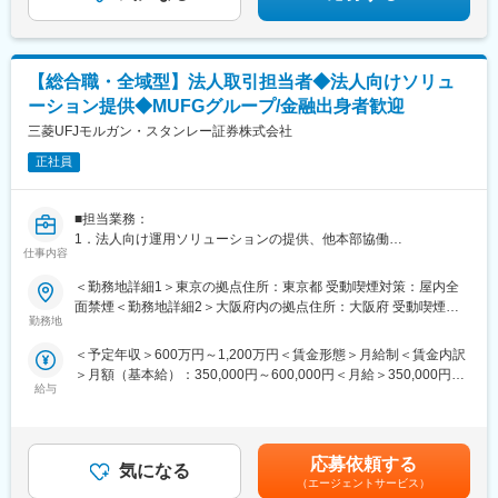
広げていきませんか？
変更の範囲：会社の定める業務
【総合職・全域型】法人取引担当者◆法人向けソリュ
ーション提供◆MUFGグループ/金融出身者歓迎
三菱UFJモルガン・スタンレー証券株式会社
正社員
■担当業務：
1．法人向け運用ソリューションの提供、他本部協働
仕事内容
2．運用ソリューションの提供を基軸としつつも、様々な部署と連
携し、当社が有する全てのサービスを提供する事で、お客さまの
＜勤務地詳細1＞東京の拠点住所：東京都 受動喫煙対策：屋内全
事業・経営課題解決に資する提案活動を進めて頂きます。
面禁煙＜勤務地詳細2＞大阪府内の拠点住所：大阪府 受動喫煙対
勤務地
策：屋内全面禁煙＜勤務地詳細3＞福岡の拠点住所：福岡県 受動
（1）地域金融機関、公共法人等（※）を対象とした運用ソリュー
喫煙対策：屋内全面禁煙変更の範囲：会社の定める事業所
＜予定年収＞600万円～1,200万円＜賃金形態＞月給制＜賃金内訳
ションの提供および取引獲得
＞月額（基本給）：350,000円～600,000円＜月給＞350,000円～
（※）法人取引に付随した個人のお客さまとの取引も一部あり
給与
600,000円＜昇給有無＞有＜残業手当＞有＜給与補足＞※経験、能
（2）その他、一部地方拠点における上場及び上場に準ずる事業法
力等を考慮の上当社規程により決定いたします。賞与は年一回（6
人等に対する、プライマリーニーズ発掘・案件連携等
月支給、12 月に一部前払）。業績や評価に基づき支給。時間外・
深夜手当・勤務地手当は、会社規定に基づき支給。■各役職の想定
■当社の方針：
応募依頼する
気になる
年収課長代理：650万円～部長代理：800万円～※役職は経験など
MUFGの中核証券会社である当社の法人ビジネスの醍醐味は、日
（エージェントサービス）
により決定賃金はあくまでも目安の金額であり、選考を通じて上