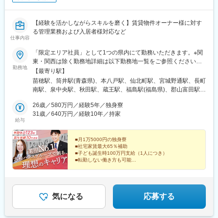
【経験を活かしながらスキルを磨く】賃貸物件オーナー様に対す
る管理業務および入居者様対応など
仕事内容
「限定エリア社員」として1つの県内にて勤務いただきます。※関
東・関西は除く勤務地詳細は以下勤務地一覧をご参照ください。※
勤務地
転勤なし※希望勤務地を考慮※マイカー通勤応相談受動喫煙対策：
【最寄り駅】
屋内喫煙可能場所あり
苗穂駅、筒井駅(青森県)、本八戸駅、仙北町駅、宮城野通駅、長町
南駅、泉中央駅、秋田駅、蔵王駅、福島駅(福島県)、郡山富田駅、
いわき駅、水戸駅、大甕駅、研究学園駅、守谷駅、宇都宮駅、鶴
26歳／580万円／経験5年／独身寮
田駅、小山駅、高崎駅、井野駅(群馬県)、太田駅(群馬県)、甲府
31歳／640万円／経験10年／持家
駅、新潟駅、長岡駅、春日山駅、本郷駅(長野県)、信濃荒井駅、広
給与
貫堂前駅、高岡駅、割出駅、野々市工大前駅、西別院駅、敦賀
駅、ささしまライブ駅、伏屋駅、徳重駅、長久手古戦場駅、市役
■月1万5000円の独身寮
所前駅(愛知県)、岡崎駅、妙興寺駅、土橋駅(愛知県)、春日井駅(中
■社宅家賃最大65％補助
央本線)、西岐阜駅、鵜沼宿駅、東静岡駅、浜松駅、沼津駅、掛川
■子ども誕生時100万円支給（1人につき）
駅、藤枝駅、津駅、近鉄四日市駅、湖山駅、後藤駅、松江駅、新
■転勤しない働き方も可能
西大寺町筋駅、大元駅、東山・おかでんミュージアム駅、球場前
＼業界No.1の大和ハウスグループ／
駅(岡山県)、西原駅(広島県)、修大協創中高前駅、東福山駅、西条
積み重ねてきた信頼を強みに、
駅(広島県)、矢原駅、周防花岡駅、二軒屋駅、伏石駅、福音寺駅、
顧客に寄り添い、深い関係性を築けます。
宝永町駅、南小倉駅、東比恵駅、赤坂駅(福岡県)、今宿駅、久留米
気になる
応募する
大学前駅、福間駅、佐賀駅、原爆資料館駅、早岐駅、新大村駅、
健軍校前駅、原水駅、牧駅(大分県)、宮崎駅、鹿児島中央駅、東区