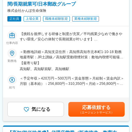
間/長期就業可/日本郵政グループ
対し、郵便局と一体となった地域密着のサービスを活かしなが
ら、一人ひとりに寄り添ったご案内・ご相談対応を行います。
株式会社かんぽ生命保険
正社員
上場企業
職種未経験歓迎
業種未経験歓迎
例）1日の流れ：
8:30始業／9:00訪問準備～訪問※契約内容のご説明等など
12:00昼食／13:00訪問
【挑戦を後押しする研修と制度が充実／平均残業少なめで働きや
16:00帰社（翌日以降の訪問準備・事務作業）／17:15退社
すい環境／安心の体制で長期就業が叶います】
仕事内容
既存顧客への提案・フォローがメインです。
■業務概要：
＜勤務地詳細＞高知支店住所：高知県高知市北本町1-10-18 勤務
郵便局の制服を着用しているため、お話を聞いていただきやす
かんぽ生命の法人向け保険営業職として、企業経営者や法人のお
地最寄駅：JR土讃線／高知駅受動喫煙対策：敷地内喫煙可能場所
く、アポイント取得や訪問時のハードルが低い点も特徴です。
客さまに対して、経営リスクの備えや従業員の福利厚生の充実を
勤務地
あり変更の範囲：四国エリア4か所の支店
「あなたに相談したい」「お願いしてよかった」といった言葉を
【最寄り駅】
サポートする保険商品を提案・販売していただきます。お客さま
いただけたときに、大きな達成感とやりがいを感じられます。
高知駅、高知駅前駅、高知橋駅
の声に耳を傾け、ニーズに応じた最適な保険商品を提供すること
で、企業とその従業員の安心を支え続ける社会的意義のある仕事
＜予定年収＞420万円～500万円＜賃金形態＞月給制＜賃金内訳＞
また原付での営業活動が基本のため、入社後の研修で安全に運転
です。
月額（基本給）：256,800円～310,350円＜月給＞256,800円～
できるようサポートします。
給与
310,350円＜昇給有無＞有＜残業手当＞有＜給与補足＞上記年
■職務詳細：
収・月収の他、諸手当 （残業手当・住居手当・扶養手当・営業手
■キャリアパス
・法人のお客さまへの保険商品の提案・販売
当など）の支給もございます。※上記に加えて、通勤手当、扶養手
班長・チームリーダー → 教育トレーナー・トッププレイヤーと、
・企業経営者との相談・ニーズヒアリング
当、都市部に勤務する社員に対する勤務地手当等を支給■詳細は社
段階的に成長可能。ほかにもキャリアチャレンジ制度による他分
応募依頼する
・保険契約の見直しや更新手続きのサポート
気になる
内規程に基づき決定します。■昇給：年1回／賞与：年2回賃金は
野への挑戦など、多彩なキャリアがあります。
（エージェントサービス）
・契約後のアフターサービスの提供
あくまでも目安の金額であり、選考を通じて上下する可能性があ
・社内外の研修・勉強会への参加
ります。月給(月額)は固定手当を含めた表記です。
■モデル年収
主任：450～670万円（在職最年少26歳）／課長代理：500～850
■組織体制：