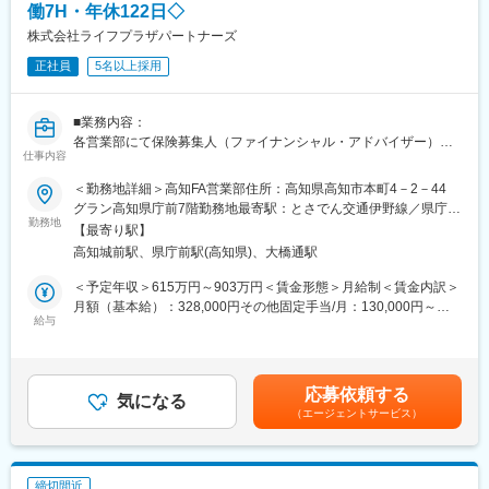
に関する事務処理や教育支援業務。支社の資金管理等の業務。
働7H・年休122日◇
■働き方
〇ライフプラザ領域：お客様に対する保険商品・ご契約内容等の
株式会社ライフプラザパートナーズ
在宅勤務からのリモート会議（担当代理店次第）やフレックス制
ご相談・各種お手続き等の顧客対応業務。
度、直行直帰も可です。転居の有無にかかわらず、3～5年に一度
〇個人保険事務領域：保険加入および加入後のご契約の維持・管
正社員
5名以上採用
転勤の可能性がございます。
理・内容変更・支払等に関する事務処理手続きや手続きに伴うお
客様からの照会対応や営業担当者のサポート業務。税理士代理店
■キャリアの選択肢
■業務内容：
や銀行等の金融機関代理店等に対し、商品知識や販売方法を教育
ジョブポスティング制度や自己申告制度など一人一人が主体的に
各営業部にて保険募集人（ファイナンシャル・アドバイザー）の
する等のサポート業務。
チャレンジできる制度が整っています。実際に代理店営業から広
仕事内容
採用、育成・教育、マネジメント業務全般をご担当いただきま
〇企業保険事務領域：企業向け保険の新規契約書類の事務処理
報や商品開発、ITシステム、契約サービス部門など幅広い部門へ
す。
や、契約後のアフターサービス。企業からの照会対応や、営業担
＜勤務地詳細＞高知FA営業部住所：高知県高知市本町4－2－44
異動が実現しています。
当者のサポート業務。
グラン高知県庁前7階勤務地最寄駅：とさでん交通伊野線／県庁前
■業務詳細：
〇その他領域（事務企画領域等）※配置転換により職務の変更の可
勤務地
駅または高知城前駅受動喫煙対策：屋内全面禁煙変更の範囲：会
【最寄り駅】
変更の範囲：会社の定める業務（会社が出向を指示した場合は出
・保険募集人の採用（計画に基づく採用実務）
能性があります。
社の定める事業所
向先の定める業務となります）
高知城前駅、県庁前駅(高知県)、大橋通駅
・売上予算達成および生産性の向上による収益の拡大
■勤務補足：育児や介護の状況に応じて、育児短時間フレックスタ
・保険募集人、クラークの教育・管理・指導（労務管理、募集管
イム制（小学校就学後最初の８月末日まで・勤続年数１年以上が
＜予定年収＞615万円～903万円＜賃金形態＞月給制＜賃金内訳＞
理、業務支援）
対象）や介護短時間フレックスタイム制を活用できます。週１回
月額（基本給）：328,000円その他固定手当/月：130,000円～
・業務品質の向上、リスク管理、コンプライアンスの徹底
の早帰り（ノー残業）を推奨する「フレッシュアップデー運営」
給与
370,000円＜月給＞458,000円～698,000円＜昇給有無＞有＜残業
・取引先保険会社との適切な連携など
を実施しています。一部の職務については、土曜日に勤務するこ
手当＞無＜給与補足＞※給与詳細は経験に応じて決定※深夜手当：
とがあります（当番制・振替休日あり）※当社は国籍等の差別な
割増額を支給※自己販売手数料手当：自らが販売した生命保険・損
（このような方に向いています！）
く、公平な選考・採用を行っています。2024-3482G
害保険の販売手数料の50％を支給※選考を通じて、ご経歴により
応募依頼する
・自ら考え実行する方
気になる
営業課長からのスタートをご提案する場合がございます。■昇給：
（エージェントサービス）
・前向きにチャレンジできる方
変更の範囲：本文参照
年1回■賞与：年2回（会社・本人の業績により異なる）賃金はあ
・協調性があり前向きに仕事に取り組める方
くまでも目安の金額であり、選考を通じて上下する可能性があり
・全国転勤が可能な方
ます。月給(月額)は固定手当を含めた表記です。
締切間近