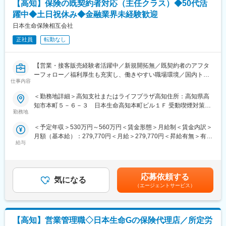
【高知】保険の既契約者対応（主任クラス）◆50代活
躍中◆土日祝休み◆金融業界未経験歓迎
■1日の流れ
■入庫者の声
9時：朝礼、チーム内での事例共有など
日本生命保険相互会社
融資業務に特化したお客さま支援がしたいと考えたことが転職を
10時：販売戦略ミーティング
決めたきっかけです。小規模事業者や創業者への支援を通じて、
正社員
転勤なし
11時：代理店との商談（1）
地域活性化に貢献することができます。また、柔軟な働き方を推
12時：ランチ
進する制度が充実しており、仕事とプライベートの両立が可能で
13時：データ分析、提案資料の作成
す。
【営業・接客販売経験者活躍中／新規開拓無／既契約者のアフタ
15時：代理店との商談（2）
ーフォロー／福利厚生も充実し、働きやすい職場環境／国内トッ
17時：帰社、事務作業、翌日の準備
変更の範囲：会社の定める業務
仕事内容
プクラス実績で安定性◎】
18時：退社
既に当社の保険契約に加入されたお客様（既契約者）・新たに当
＜勤務地詳細＞高知支社またはライフプラザ高知住所：高知県高
社の保険契約に加入されようとしているお客様への各種対応・確
知市本町５－６－３ 日本生命高知本町ビル１Ｆ 受動喫煙対策：
■研修制度
認業務に従事していただきます。【変更の範囲：当社の定める業
勤務地
屋内全面禁煙変更の範囲：会社の定める事業所
入社後は全体研修の後、支社配属となり、商談同行や、資料作成
務】
のサポートからお任せします。中途入社社員も早期に馴染めるよ
＜予定年収＞530万円～560万円＜賃金形態＞月給制＜賃金内訳＞
・既契約者へのアフターサービスの提供（保険金・給付金のお支
う、1年間「エンゲージメントサポーター」をアサインします。
月額（基本給）：279,770円＜月給＞279,770円＜昇給有無＞有＜
払い手続き、既契約者向けサービスのご案内 等）
OJT/カルチャーの伝承/人間関係構築をサポートします。
給与
残業手当＞有＜給与補足＞※時間外勤務手当(法定内20時間・法定
・新たに当社の保険契約に加入されようとしているお客様への
外0～10時間)を含むモデル年収※賞与は支給対象期間を通じて勤務
「お申込みいただいた保険契約がお客様の意向に沿っているか」
■評価制度
した場合の想定額※入社時の年収は、選考を通じて決定※入社後の
の確認業務等
評価は「業績貢献評価」と「行動評価」に分かれています。
昇給額は、昇格・職務成果等の状況に応じて変動※将来的なステッ
※その後、当社でのお客様対応経験を生かし、以下の領域におけ
応募依頼する
評価と報酬は連動しており、「業績貢献評価」は短期業績賞与、
気になる
プアップにより、記載金額以上の昇給も可能賃金はあくまでも目
る、企画立案・折衝調整・営業・管理・事務および事務の指導・
（エージェントサービス）
「行動評価」は給与改定に反映されます。
安の金額であり、選考を通じて上下する可能性があります。月給
統括業務にわたる業務全般へ従事していただく可能性がありま
賞与は年に3回あり、6月、12月賞与は固定ですが、3月の短期業
(月額)は固定手当を含めた表記です。
す。
績賞与は全社業績と個人業績で変動します。
〇支社領域：保険手続に関する事務処理や保険手続に伴う営業職
賞与の総支給月数は、およそ7.2～8.5か月となります。
【高知】営業管理職◇日本生命Gの保険代理店／所定労
員からの照会等、営業事務サポート業務全般。営業職員の採用等