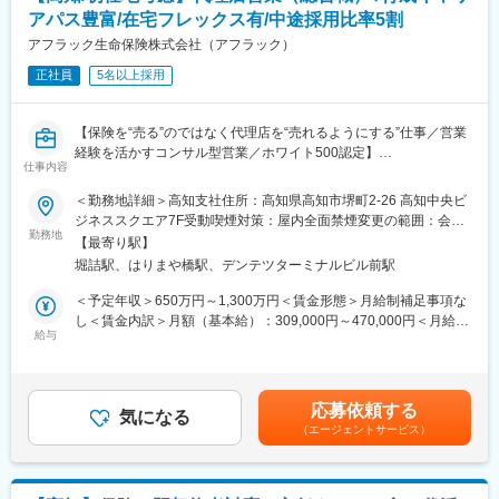
また、そうした創業企業等への融資などを通じて、地域の皆さま
アパス豊富/在宅フレックス有/中途採用比率5割
■働き方
の挑戦する気持ちを後押しできることも魅力です。
アフラック生命保険株式会社（アフラック）
在宅勤務からのリモート会議（担当代理店次第）やフレックス制
融資検討のスピードも速く 、お客さまのニーズに応えられている
度、直行直帰も可です。転居の有無にかかわらず、3～5年に一度
という実感を持つことができます。
正社員
5名以上採用
転勤の可能性がございます。
また、融資業務に特化した金融機関のため、月平均20-30件の融資
業務に携わることができます。
■キャリアの選択肢
【保険を“売る”のではなく代理店を“売れるようにする”仕事／営業
ジョブポスティング制度や自己申告制度など一人一人が主体的に
経験を活かすコンサル型営業／ホワイト500認定】
■配属部署
チャレンジできる制度が整っています。実際に代理店営業から広
仕事内容
■業務内容
本拠地となる都道府県を設定し、設定した本拠地が属するブロッ
報や商品開発、ITシステム、契約サービス部門など幅広い部門へ
全国8000店以上の販売代理店や提携金融機関がお客様により良い
ク内で異動します。ブロック内では原則として、本拠地とそれ以
＜勤務地詳細＞高知支社住所：高知県高知市堺町2-26 高知中央ビ
のキャリアチェンジが叶っています。
保険提案ができるよう、販売促進や経営課題解決のためのコンサ
外の都道府県の支店を交互に勤務します。異動は概ね５年サイク
ジネススクエア7F受動喫煙対策：屋内全面禁煙変更の範囲：会社
ルティング営業を行います。
ルとなります。（最初の配属支店は、ご本人の希望を踏まえ決定
勤務地
の定める事業所（リモートワーク含む）
【最寄り駅】
変更の範囲：会社の定める業務（会社が出向を指示した場合は出
します。）
向先の定める業務となります）
堀詰駅、はりまや橋駅、デンテツターミナルビル前駅
■業務詳細
・販売戦略の立案
■仕事の魅力
＜予定年収＞650万円～1,300万円＜賃金形態＞月給制補足事項な
・商品勉強会や各種研修、販売方法指導
日本の中小企業数は約360万企業といわれており、そのうち約
し＜賃金内訳＞月額（基本給）：309,000円～470,000円＜月給＞
・代理店の課題分析・解決策の提案
85％を占める小規模事業者は、一般的に大企業と比較して資金調
給与
309,000円～470,000円＜昇給有無＞有＜残業手当＞有＜給与補足
・同業他社やマーケット動向の分析
達手段が限られています。このような企業の成長・発展のため
＞※賞与について：６月・12月（固定支給）、３月（決算賞与の
・保険契約事務に関する各種業務
に、長期安定資金の円滑な供給を行う社会的意義の大きい仕事で
ため変動）※上記年収は所定外労働手当月30時間分を含んだ水準
す。民間金融機関を補完する立場から、業務に臨むことが出来ま
です。※転居を伴う場合、別途転勤手当（4万円～6万円/月）と住
応募依頼する
■最先端の営業支援システム
す。
気になる
宅補助（例：6万円/月までの9割会社負担）の支給がございます。
（エージェントサービス）
2023年12月に生成AIを活用した業務支援ツール「Aflac Assist」が
賃金はあくまでも目安の金額であり、選考を通じて上下する可能
本格運用開始。文章要約や社内情報の収集、マニュアル検索など
■キャリアパス
性があります。月給(月額)は固定手当を含めた表記です。
幅広い業務で活用可能。本来の業務により時間をかけられる体制
管理職としてのキャリアアップや、別部署での職務を経験するこ
を模索し続けています。
とで、自身のキャリアを重ねていくことができます。