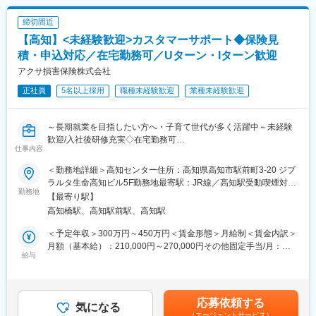
す。
ることが可能です。
締切間近
■職務詳細：
変更の範囲：本社での他部門における内勤職（内務事務）業務全
【高知】<未経験歓迎>カスタマーサポート◆保険見
・保険商品の提案を行うお客さまアドバイザーの採用・人事・育
般 ※本人の希望や会社の情勢による
成
積・申込対応／在宅勤務可／Uターン・Iターン歓迎
・予算管理
アクサ損害保険株式会社
・営業戦略の策定,販促用ツールの企画
正社員
5名以上採用
職種未経験歓迎
業種未経験歓迎
・営業所の実績向上を目的とした、キャンペーンやイベントの企
画・運営
～長期就業を目指したい方へ・子育て世代が多く活躍中～未経験
■入社後の流れ：
歓迎/入社後研修充実◇在宅勤務可
・基礎研修／通算3ヵ月（千葉ニュータウン研修センターにて）
仕事内容
最初の1ヵ月は座学でビジネスマナー、当社の歴史、生命保険の基
■具体的な職務内容
礎知識を習得
＜勤務地詳細＞高知センター住所：高知県高知市駅前町3-20 ジブ
・自動車保険に関する、電話対応全般
↓
ラルタ生命高知ビル5F勤務地最寄駅：JR線／高知駅受動喫煙対
・補償内容変更に関する対応
勤務地
・現地研修／通算6ヵ月
策：屋内全面禁煙変更の範囲：会社の定める事業所
【最寄り駅】
・インターネット手続きのサポート
配属先の営業所にてお客さまアドバイザーの新規採用、活動基盤
高知橋駅、高知駅前駅、高知駅
・専用システムへの入力作業
の開拓 、お客さま対応等の現場での個人営業を経験
・各種メールの作成等 等
↓
＜予定年収＞300万円～450万円＜賃金形態＞月給制＜賃金内訳＞
・事務研修／2ヵ月
月額（基本給）：210,000円～270,000円その他固定手当/月：
■業務の魅力
給与
お客さま対応や事務処理、経営費管理、労務管理等の習得
5,000円＜月給＞215,000円～275,000円＜昇給有無＞有＜残業手
対話を通じて状況を整理し、根拠のある提案につなげる力を発揮
↓
当＞有＜給与補足＞■賃金：・現年収、能力、経験に応じて当社規
できます。お客さまの迷いが解消され、安心して補償を選べたと
・採用研修／1ヵ月
定により優遇諸手当：通勤手当、時間外勤務手当、在宅勤務手当
感謝される場面が多く、貢献実感を得やすい業務です。接客・営
配属先の営業所にて採用業務の習得
昇給：年1回（4月）賞与：変動業績賞与 年1回（4月）賃金はあ
応募依頼する
業で培ったコミュニケーション力を保険という社会性の高い分野
気になる
↓
くまでも目安の金額であり、選考を通じて上下する可能性があり
（エージェントサービス）