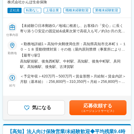
・お客様からの問い合わせ対応等
株式会社かんぽ生命保険
〇企業保険領域：大企業や官公庁などのお客様がご加入される保
正社員
転勤なし
上場企業
職種未経験歓迎
業種未経験歓迎
険に関するお手続きや問い合わせ対応を担い、営業担当者と連携
しながらスムーズな保険サービスの提供を担当
・事務業務（ご契約の管理・内容変更・支払い手続き等）
【未経験◎日本郵政G／地域に根差し、お客様の「安心」に長く
・企業・営業担当者からの問い合わせ対応等
寄り添う◎安定の固定給&成果次第で高収入も可／約3か月の充実
〇その他領域（事務企画領域等）：幅広い部門での事務業務や企
仕事内容
研修／残業9.4h・育休復帰98％】
画運営に関わり、会社全体の円滑な運営を支える。人事をはじめ
＜勤務地詳細1＞高知中央郵便局住所：高知県高知市北本町１－１
とした管理部門や、一部専門的な部署への配属の可能性もあり。
★未経験でも長期的にご活躍！
０－１８ 受動喫煙対策：その他（屋内原則禁煙（事業所により喫
※配置転換により職務の変更の可能性があります
（1）約3か月の集合研修で同期とスタート★子育てなどで参加が
勤務地
煙スペースあり））＜勤務地詳細2＞南国郵便局住所：高知県南国
【最寄り駅】
難しい方はリモートプログラムあり
市日吉町１－１－３ 受動喫煙対策：その他（屋内原則禁煙（事業
■勤務時間補足
高知駅前駅、後免西町駅、中村駅、高知駅、後免中町駅、具同
└配属後も班体制で、教育トレーナーや先輩が日常的にフォロー
所により喫煙スペースあり））＜勤務地詳細3＞土佐中村郵便局住
・育児や介護の状況に応じて、育児短時間フレックスタイム制
駅、高知橋駅、後免駅、古津賀駅
（2）営業・保険未経験で入社した社員が多数活躍中
所：高知県四万十市中村本町３－３９ 受動喫煙対策：その他（屋
（小学校卒業まで・勤続年数１年以上が対象）や介護短時間フレ
└販売接客、事務、技術職、介護職など未経験スタートの社員が
内原則禁煙（事業所により喫煙スペースあり））変更の範囲：他
＜予定年収＞420万円～500万円＜賃金形態＞月給制＜賃金内訳＞
ックスタイム制を活用できます
多く定着・活躍中
高知県内2カ所の郵便局
月額（基本給）：256,800円～310,350円＜月給＞256,800円～
※一部の職務については、土曜日に勤務することがあります（当番
（3）日本郵政Gならではの安心できる評価制度
給与
310,350円＜昇給有無＞有＜残業手当＞有＜給与補足＞上記年
制・振替休日あり）
└フルコミッション（完全歩合制）ではなく、安定した基本給制
収・月収の他、諸手当 （残業手当・住居手当・扶養手当・営業手
※国籍等の差別なく、公平な選考・採用を行っています
度。加えて成果に応じた報酬
当など）の支給もございます。※上記に加えて、通勤手当、扶養手
└ノルマはなく上長と相談しながら目標設定。売上だけでなく、
当、都市部に勤務する社員に対する勤務地手当等を支給■詳細は社
2026-363G
応募依頼する
お客様対応の質やアフターフォローなども含めて総合的に評価
気になる
内規程に基づき決定します。■昇給：年1回／賞与：年2回賃金は
（エージェントサービス）
あくまでも目安の金額であり、選考を通じて上下する可能性があ
変更の範囲：当社業務全般
■業務概要：
ります。月給(月額)は固定手当を含めた表記です。
担当エリア内のお客さまへアフターフォローや保険商品のご提案
をお任せいたします。
【高知】法人向け保険営業/未経験歓迎◆平均残業9.4時
教育、結婚、出産、老後など日々の暮らしの中で生じるお悩みに