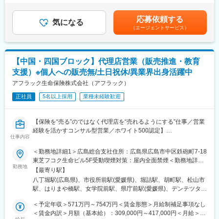
入社後約1年間は本社・本店での研修を予定(期間に個人差あり)
＞■予定年収はあくまでも目安の金額であり、選考を通じて上下す
ですので、ノルマに追われることがありません。また、ナレッジ
約1ヶ月は当社のことだけでなく、業界や株などを取り扱うための
る可能性があります。■賞与実績：年2回 ※賞与は、個人実績、
シェアなどチーム達成の取組も活発です。
応募依頼する
手厚い研修を予定しております。（研修内で資格取得を予定）現
気になる
会社業績によって支給額が変動します。賃金はあくまでも目安の
月平均残業は月に10hと成長とプライベートの両立が可能です。
（エージェントサービス）
場配属後は、メンターとして2～3年は先輩社員が付き、OJTで丁
金額であり、選考を通じて上下する可能性があります。月給(月額)
そのため、離職率が低く、多くの社員が腰を据えて長く働いてい
寧に指導する体制があるため着実に成長できます。
は固定手当を含めた表記です。
ます。社員の頑張りを評価し、賞与等で反映しています。
■業種・職種未経験者の活躍事例
変更の範囲：会社の定める業務
【中国・四国ブロック】代理店営業（販売推進・教育
異業界・異業種からの中途入社者も多く活躍しております。金融
支援）※個人への販売無/土日祝休/異業界出身活躍中
知識よりも、顧客との関係構築力が重要になるため、金融業界経
験や営業経験がなくても心配不要です。
アフラック生命保険株式会社（アフラック）
※中途入社者の前職：教員、保育士、携帯ショップでの販売員など
正社員
5名以上採用
業種未経験歓迎
■他社の証券会社との違い
金融傘下ではなく完全独立系として、自由度の高い独自商品も数
【保険を“売る”のではなく代理店を“売れるようにする”仕事／営業
多く生み出す、業界では一目置かれる存在。国内シンクタンクや
経験を活かすコンサル型営業／ホワイト500認定】
外資系証券会社とタイアップしながら、オリジナル商品の組成・
仕事内容
■アフラック生命保険株式会社とは
販売を手がけています。
「がん保険といえばアフラック」のイメージが強いですが、介護
＜勤務地詳細1＞広島総合支社住所：広島県広島市中区鉄砲町7-18
保険を世界で初めて発売したのもアフラックです。
東芝フコク生命ビル5F受動喫煙対策：屋内全面禁煙＜勤務地詳細
■当社へ入社するメリット
がん保険・医療保険を中心とした「第三分野」に強みを持ち、
勤務地
2＞松山支社住所：愛媛県松山市三番町4-9-6 NBF松山日銀前ビル
金融業界の知識が付くだけでなく、営業職として高いスキルが身
【最寄り駅】
「生きるための保険」を切り拓いてきました。
5F受動喫煙対策：屋内全面禁煙＜勤務地詳細3＞高知支社住所：
につきます。また、国として新NISAなどの制度が始まったことに
八丁堀駅(広島県)、市役所前駅(愛媛県)、堀詰駅、胡町駅、松山市
高知県高知市堺町2-26 高知中央ビジネススクエア7F受動喫煙対
より、誰もが資産運用する時代に。社会からのニーズも高まり続
駅、はりまや橋駅、女学院前駅、県庁前駅(愛媛県)、デンテツター
■業務内容
策：屋内全面禁煙変更の範囲：会社の定める事業所（リモートワ
けるだけでなく、金融知識を身に着けることで、自分自身の人生
ミナルビル前駅
全国8000店以上の販売代理店や提携金融機関がお客様により良い
ーク含む）
＜予定年収＞571万円～754万円＜賃金形態＞月給制補足事項なし
の充実にもつながります。
保険提案ができるよう、販売促進や経営課題解決のためのコンサ
＜賃金内訳＞月額（基本給）：309,000円～417,000円＜月給＞
月間目標は個人ではなく部店へ割当し、チームでの目標達成を重
ルティング営業を行います。