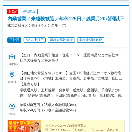
可能性があります。月給(月額)は固定手当を含めた表記です。
継続的な相談対応
・満期の案内や増額の選択肢を整理し、判断をサポート
締切間近
NEW
・相続、遺言関連、不動産、住宅ローンなどの将来を見据えた情
報共有
内勤営業／未経験歓迎／年休125日／残業月20時間以下
株式会社イオン銀行(イオングループ)
<業務スタイル例>1日2～3名お客様先へ訪問
◎次世代承継型信託や遺言信託、不動産など幅広い商品を揃えて
おり、お客様の多様なニーズにも対応可能！
正社員
5名以上採用
職種未経験歓迎
業種未経験歓迎
■研修制度：約2ヶ月間の導入研修有
1ヶ月目一般過程試験(支店にてフォロー)
【窓口・内勤営業】預金・住宅ローン・運用商品などの自社サー
2ヶ月目資格取得を目指します(事務系、商品ロープレ、同行フォ
ビスの提案などをお任せ
仕事内容
ローなど)
ご経験・スキルに応じオーダーメイドの研修制度でフォローして
【初任地の希望を伺います！】全国170店舗以上のイオン銀行窓
います。研修後も先輩社員がフォローを行いますのでご安心くだ
口【募集を行う地域】北海道、青森県、岩手県、宮城県、秋田
さい。
勤務地
県、山形県、茨城県、栃木県、群馬県、埼玉県、千葉県、東京
【最寄り駅】
都、神奈川県、新潟県、富山県、石川県、山梨県、岐阜県、長野
環状通東駅、上野幌駅、発寒駅、近文駅、桑園駅、千歳駅(北海
■働き方
県、静岡県、愛知県、三重県、滋賀県、京都府、大阪府、兵庫
道)、筒井駅(青森県)、下田駅(青森県)、仙北町駅、新利府駅、東北
・大手企業らしく育休・時短など女性の働く環境が制度として確
県、奈良県、和歌山県、岡山県、広島県、徳島県、香川県、愛媛
福祉大前駅、北四番丁駅、蛇田駅、杜せきのした駅、四ツ小屋
立◎契約社員での期間中も勿論制度を活用できます。
県、高知県、福岡県、鹿児島県、宮崎県、沖縄県※U・Iターン歓迎
年収480万円（25歳／金融経験3年）
駅、天童南駅、内原駅、土浦駅、荒川沖駅、小田林駅、佐野市
・有休を取得するのが当たり前という風土が根付いており、休み
ご希望の働き方をお聞かせください。※総合職採用のため、将来的
年収550万円（28歳／金融経験5年）
駅、韮川駅、群馬総社駅、越谷レイクタウン駅、蕨駅、南羽生
に対するフォローが手厚いことも魅力の一つ。家庭の事情で急に
給与
には全国転勤が発生する可能性がございます◎各店舗の詳細は当
駅、浦和美園駅、北与野駅、北戸田駅、武蔵藤沢駅、藤の牛島
休みを取らなくてはいけない時も、上司に相談しながら仕事を進
社HPをご覧ください！https://www.aeonbank.co.jp/branch/
駅、新井宿駅、新津田沼駅、新船橋駅、南柏駅、海浜幕張駅、稲
められます。
＼イオングループの安定基盤／
毛海岸駅、稲毛駅、鎌取駅、木更津駅、新鎌ケ谷駅、千葉ニュー
◎「ホワイト500」「えるぼし」「くるみん」認定の安