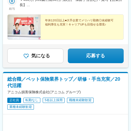
■「ブロック転勤コース」について
県)、高知橋駅、大手町駅(愛媛県)、東雲口駅
長】
〇異動：あり (ブロック内の組織に限る。ただし、「一時転勤」
給与
▼360万円/23歳/月給28万円以上(一律諸手当含む)＋賞与【所員】
での業務が可能な部署は本人の希望に応じ、ブロック外への異動
も可能。)
年休120日以上■大手企業でメリハリ勤務◎未経験可
〇手当：居住地の変更をともなう異動が生じた場合に以下を支
福利厚生も充実！キャリアUPも目指せる環境♪
給。
・転勤手当：4～12万円/月 グレードに応じて変動
・借上社宅制度：約6～11万円/月 居住地区・グレード・家族帯
同有無に応じて変動
・転勤一時金：30～50万円/回 グレード・家族帯同有無に応じて
変動
気になる
応募する
○コース変更：入社後、『全国型コース』へ変更可能。
■採用配属エリア
選考時に希望のブロックをご提示ください。
総合職／ペット保険業界トップ／研修・手当充実／20
変更の範囲：会社の定める業務（会社が出向を指示した場合は出
代活躍
向先の定める業務となります）
アニコム損害保険株式会社(アニコム グループ)
正社員
転勤なし
5名以上採用
職種未経験歓迎
業種未経験歓迎