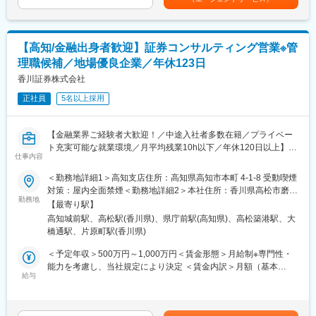
で活かせます。
・所長補佐（２～３年目）
ます。月給(月額)は固定手当を含めた表記です。
お客さまアドバイザーの採用、指導・育成、同行・営業支援等、
■組織構成
営業所の経営に必要な知見を培い、FP等の必須資格を取得した
電話対応に従事するスタッフは全拠点で約160名程在籍していま
後、営業所長に昇格。
【高知/金融出身者歓迎】証券コンサルティング営業※管
す。
理職候補／地場優良企業／年休123日
中途で入社された方は全体の７割程で未経験で入社されている方
■働き方の魅力：
がほとんどです。
香川証券株式会社
・男女共に育児休職取得率は100%！
金融未経験者多数！
・時差出勤制度、社宅制度（営業所長就任後、利用可）も完備
正社員
5名以上採用
異業界出身者、営業や接客業のご経験のある方多数ご入社頂いて
・住宅手当や家族手当、退職金手当等の福利厚生制度が充実
おります。
■同社の強み
【金融業界ご経験者大歓迎！／中途入社者多数在籍／プライベー
■こんな方におすすめ
契約のほぼすべて（約96％）が有配当保険（会社の利益の一部を
ト充実可能な就業環境／月平均残業10h以下／年休120日以上】
・事務経験やコールセンター経験を活かしたい方
配当金としてご契約者へお支払いする保険）なので、配当還元が
仕事内容
・子育てしながらも活躍していきたい方
充実しており、実質的な保険料負担の軽減を図っております。
■業務内容
＜勤務地詳細1＞高知支店住所：高知県高知市本町 4-1-8 受動喫煙
・接客経験や営業経験で培ったスキルを活かしたい方
「健康配当」にも注力しており、健康であれば健康配当のお支払
富裕層を含む個人顧客（9割）や法人顧客（1割）へ最適な金融サ
対策：屋内全面禁煙＜勤務地詳細2＞本社住所：香川県高松市磨屋
いが続くという仕組みに強みがあります。
ービスをご提案頂き、口座開設を目指していただきます。
勤務地
町4-8 勤務地最寄駅：予讃線／高松駅受動喫煙対策：屋内全面禁
■研修制度
【最寄り駅】
メインは証券になりますが、ニーズに合わせて株や投資信託や保
煙変更の範囲：会社の定める事業所
入社後2か月研修期間がございます。また研修期間後はOJT期間と
高知城前駅、高松駅(香川県)、県庁前駅(高知県)、高松築港駅、大
変更の範囲：会社の定める業務
険、NISAなど様々な商品をご提案いたします。銀行に属さない独
して手厚いサポート体制が整っており未経験の方もご活躍頂けま
橋通駅、片原町駅(香川県)
立系のため、銀行の指示による押売の営業スタイルではなく、顧
す。
客本位の営業が可能です。
＜予定年収＞500万円～1,000万円＜賃金形態＞月給制※専門性・
能力を考慮し、当社規定により決定 ＜賃金内訳＞月額（基本
■働き方
■入社後の流れ入社後は、約1ヶ月かけて、取扱商品や当社につい
給与
給）：215,000円～275,000円その他固定手当/月：35,000円＜月
・在宅勤務 相談可
ての研修を予定しております。
給＞250,000円～310,000円＜昇給有無＞有＜残業手当＞有＜給与
・子育て世代も多く活躍頂いています。
その後は現場への配属となり、OJTで業務を行っていただきま
補足＞※予定年収はあくまでも目安の金額であり、選考を通じて上
す。