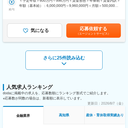
＜予定年収＞600万円～996万円＜賃金形態＞年俸制＜賃金内訳＞
生駅、矢田駅(愛知県)、新瑞橋駅、木曽川駅、近鉄富田駅、洛西口
・国際ブランドとのイシュイング
年額（基本給）：6,000,000円～9,960,000円＜月額＞500,000円
駅、西梅田駅、大正駅(大阪府)、今福鶴見駅、大和川駅、岡山駅、
及びアクワイアリング事業拡大のための戦略立案、企画、推進
給与
～830,000円（12分割）＜昇給有無＞有＜残業手当＞有＜給与補
天神川駅、朝倉街道駅、上塩屋駅、旭橋駅、赤嶺駅、京成津田沼
足＞※経験、スキル、業績、貢献度に応じ当社規定により決定※毎
駅、井野駅(千葉県)、鮫洲駅、新御茶ノ水駅、南新宿駅、日本橋駅
■当ポジションの魅力：
年1回見直し※会社業績および個人貢献度により特別一時金（イン
(東京都)、高島町駅、大曽根駅、妙音通駅、大阪駅、ドーム前千代
クレジットカードサービスの根幹とも言える国際ブランド関連の
センティブ）を支給（年1回）賃金はあくまでも目安の金額であ
崎駅、高須神社駅、西川緑道公園駅、美栄橋駅
応募依頼する
業務に携わることにより、会社への貢献度が高い業務です。
気になる
り、選考を通じて上下する可能性があります。月給(月額)は固定手
（エージェントサービス）
ブランドとのインセンティブ交渉を通じた直接的な利益貢献に加
当を含めた表記です。
え、クレジットカードの基本スペックを向上する新しいサービス
やソリューションをユーザーにお届けすることが可能です。
■組織・チーム紹介：
さらに25件読み込む
当ポジションが属する事業推進本部は、ビジネス開発部・ビジネ
ス推進部・ファンドソースマネジメント部・キャッシング推進部
から構成される組織です。
今回募集となる国際ブランド企画グループが属しているビジネス
開発部は、新規ビジネスの企画・推進を実行し、いち早くより良
いサービスをユーザーに提供することを実現するために日々取り
人気求人ランキング
組んでいます。
dodaに掲載中の求人を、応募数順にランキング形式でご紹介します。
その中で国際ブランド企画グループは、クレジットカード事業の
※応募数が同数の場合は、新着順に表示しています。
根幹である国際ブランドとの交渉カウンターとなり、ブランドル
更新日：
2026/8/7（金）
ールに則った要件やソリューションの対応を進めたり、イシュイ
ング・アクワイアリング事業を拡大するためにブランドとの協
高知県
産休・育休取得実績あり
金融業界
議・折衝を行うグループとなります。
変更の範囲：会社の定める業務