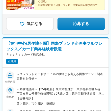
タウン中央駅、八千代緑が丘駅、地区センター駅、成田駅、品川
■雇用形態
心環境！
シーサイド駅、武蔵引田駅、南砂町駅、武蔵砂川駅、辰巳駅、東
◎未経験歓迎！研修・フォロー充実＆自ら学び成長でき
・入社後6ヶ月間を試用期間後、有期雇用契約(期間：1年間)とな
る！
武練馬駅、小川町駅(東京都)、都庁前駅、東久留米駅、豊田駅、学
り、1年毎の契約更新(※契約更新基準有)となります。
◎年休125日／10日間の連休
芸大学駅、東京駅、鶴間駅、古淵駅、秦野駅、北茅ケ崎駅、新百
・5年を超えて更新した場合は、希望を頂ければ無期雇用契約への
◎残業月20h以下
合ケ丘駅、京急久里浜駅、横浜駅、東戸塚駅、相武台前駅、星川
転換となります。基本的には無期雇用への転換を前提とした制度
◎月給28万円以上
駅、亀田駅、青山駅、新高岡駅、野々市駅(ＩＲいしかわ鉄道線)、
◎外訪なし
気になる
応募する
となり、入社後の無期雇用への転換率は殆ど100％。勤怠や勤務
◎多彩なキャリア
常永駅、松本駅、村山駅(長野県)、新加納駅、土岐市駅、自動車学
態度に大きな問題が無ければ基本的には更新となります。業績の
校前駅、狐ケ崎駅、舞阪駅、静岡駅、小田井駅、亀島駅、西高蔵
達成率などが更新に影響することはございません。
駅、ナゴヤドーム前矢田駅、鶴舞駅、南大高駅、荒子川公園駅、
呼続駅、八事駅、黒田駅(愛知県)、扶桑駅、りんくう常滑駅、長久
変更の範囲：無
【在宅中心/居住地不問】国際ブランド企画◆フルフレ
手古戦場駅、六名駅、緒川駅、上挙母駅、八幡駅(愛知県)、勝川
ックス／カード業界経験者歓迎
駅、富田駅(三重県)、平田町駅、播磨駅、伊勢松本駅、北勢中央公
園口駅、高茶屋駅、瀬田駅(滋賀県)、高の原駅、西大路駅、桂川駅
ＰａｙＰａｙカード株式会社
(京都府)、西院駅(阪急線)、淀駅、大阪梅田駅(阪神線)、大日駅、
正社員
ドーム前駅、忍ケ丘駅、茨木市駅、高槻市駅、北花田駅、樽井
駅、横堤駅、七道駅、新金岡駅、伊丹駅(福知山線)、日生中央駅、
大久保駅(兵庫県)、仁川駅、はりま勝原駅、道場南口駅、中央市場
～クレジットカードサービスの根幹とも言える国際ブランド関連
前駅、金橋駅、郡山駅(奈良県)、和歌山大学前駅、球場前駅(岡山
業務をお任せ～
県)、岡山駅前駅、矢賀駅、文化の森駅、香西駅、綾川駅、いよ立
仕事内容
花駅、新居浜駅、高知駅、酒殿駅、西鉄千早駅、天拝山駅、大牟
■具体的な業務内容：
＜勤務地詳細＞【25年最新】東京本社住所：東京都新宿区四谷一
田駅、福間駅、スペースワールド駅、大保駅、九大学研都市駅、
・国際ブランドへの各種申請、報告
丁目６番１号 勤務地最寄駅：JR線／四ツ谷駅受動喫煙対策：屋内
宮崎駅、谷山駅(鹿児島市電)、てだこ浦西駅、県庁前駅(沖縄県)、
・国際ブランドからの情報収集、
勤務地
喫煙可能場所あり変更の範囲：会社の定める事業所（リモートワ
小禄駅、宮の沢駅、北仙台駅、津田沼駅、東海神駅、初富駅、公
【最寄り駅】
ならびにグローバル基準に則したクレジットカードのソリューシ
ーク含む）
園駅、青物横丁駅、淡路町駅、新宿駅、京橋駅(東京都)、茅ケ崎
四ツ谷駅、市ケ谷駅、麹町駅
ョン導入等の企画検討
駅、久里浜駅、平沼橋駅、天王町駅、御門台駅、上小田井駅、栄
・国際ブランドのルール等に沿った業務の企画・立案・推進