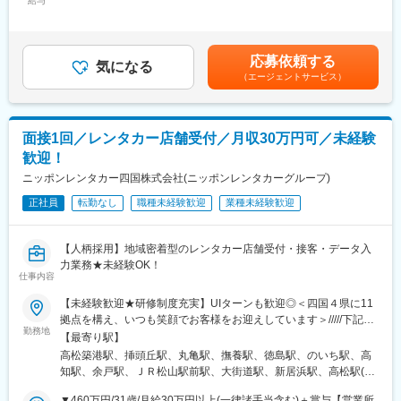
給与
309,000円～417,000円＜昇給有無＞有＜残業手当＞有＜給与補足
視する社風/評価制度のため社員間の仲が良く、雰囲気の良い職場
＞※賞与について：６月・12月（固定支給）、３月（決算賞与の
ですので、ノルマに追われることがありません。また、ナレッジ
■業務詳細
ため変動）※上記年収は所定外労働手当月30時間分を含んだ水準
シェアなどチーム達成の取組も活発です。
・販売戦略の立案
です。※転居を伴う場合、別途転勤手当（4万円～6万円/月）と住
月平均残業は月に10hと成長とプライベートの両立が可能です。
応募依頼する
・商品勉強会や各種研修、販売方法指導
気になる
宅補助（例：6万円/月までの9割会社負担）の支給がございます。
そのため、離職率が低く、多くの社員が腰を据えて長く働いてい
（エージェントサービス）
・代理店の課題分析・解決策の提案
賃金はあくまでも目安の金額であり、選考を通じて上下する可能
ます。社員の頑張りを評価し、賞与等で反映しています。
・同業他社やマーケット動向の分析
性があります。月給(月額)は固定手当を含めた表記です。
・保険契約事務に関する各種業務
変更の範囲：本文参照
面接1回／レンタカー店舗受付／月収30万円可／未経験
■1日の流れ
歓迎！
9時：朝礼、チーム内での事例共有など
10時：販売戦略ミーティング
ニッポンレンタカー四国株式会社(ニッポンレンタカーグループ)
11時：代理店との商談（1）
正社員
転勤なし
職種未経験歓迎
業種未経験歓迎
12時：ランチ
13時：データ分析、提案資料の作成
15時：代理店との商談（2）
【人柄採用】地域密着型のレンタカー店舗受付・接客・データ入
17時：帰社、事務作業、翌日の準備
力業務★未経験OK！
18時：退社
仕事内容
【未経験歓迎★研修制度充実】UIターンも歓迎◎＜四国４県に11
■研修制度
拠点を構え、いつも笑顔でお客様をお迎えしています＞/////下記営
入社後は全体研修の後、支社配属となり、商談同行や、資料作成
勤務地
業所にて募集中◎/////【香川県】■高松空港■高松駅前■丸亀
のサポートからお任せします。中途入社社員も早期に馴染めるよ
【最寄り駅】
【徳島県】■徳島空港■徳島駅東【愛媛県】■松山空港■松山駅前■
う、1年間「エンゲージメントサポーター」をアサインします。
高松築港駅、挿頭丘駅、丸亀駅、撫養駅、徳島駅、のいち駅、高
松山大街道※高知県での勤務をご希望の場合は、お問合せ下さい！
OJT/カルチャーの伝承/人間関係構築をサポートします。
知駅、余戸駅、ＪＲ松山駅前駅、大街道駅、新居浜駅、高松駅(香
◎通勤時間を考慮◎転居を伴う異動なし
川県)、高知駅前駅、松山駅(愛媛県)、勝山町駅、片原町駅(香川
▼460万円/31歳/月給30万円以上(一律諸手当含む)＋賞与【営業所