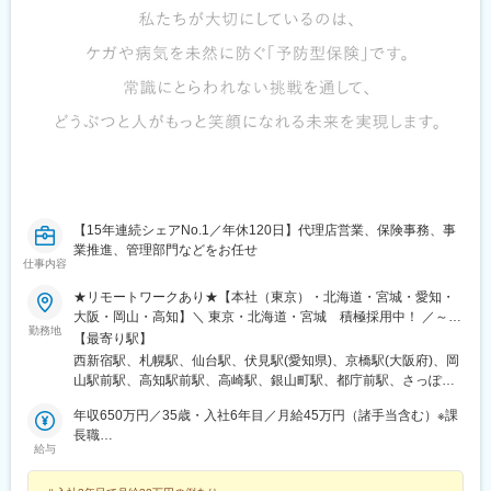
【15年連続シェアNo.1／年休120日】代理店営業、保険事務、事
業推進、管理部門などをお任せ
仕事内容
★リモートワークあり★【本社（東京）・北海道・宮城・愛知・
大阪・岡山・高知】＼ 東京・北海道・宮城 積極採用中！ ／～転
勤務地
勤の有無を選択可能～●全国型（転居を伴う異動あり）とエリア型
【最寄り駅】
（転居を伴う異動なし）の2つの働き方があります。 ご希望をお
西新宿駅、札幌駅、仙台駅、伏見駅(愛知県)、京橋駅(大阪府)、岡
伝えください。●勤務地の希望を考慮します。U・Iターン歓迎！！
山駅前駅、高知駅前駅、高崎駅、銀山町駅、都庁前駅、さっぽろ
＜配属エリア＞東京本社／東京都新宿区 ★積極採用中★北海道支
駅、仙台駅(地下鉄)、国際センター駅、大阪ビジネスパーク駅、西
店／北海道札幌市 ★積極採用中★東北支店／宮城県仙台市宮城野
年収650万円／35歳・入社6年目／月給45万円（諸手当含む）※課
川緑道公園駅、高知駅、稲荷町駅(広島県)、中野坂上駅、北１２条
区★積極採用中★中部支店／愛知県名古屋市中区近畿支店／大阪
長職
駅、宮城野通駅、丸の内駅(愛知県)、大阪城公園駅、田町駅(岡山
給与
府大阪市中央区 中四国支店／岡山県岡山市北区高知オフィス／高
年収450万円／28歳・入社3年目／月給32万円（諸手当含む）
県)、高知橋駅、胡町駅
知県高知市※以下営業所においても営業職を積極募集中！※高崎営