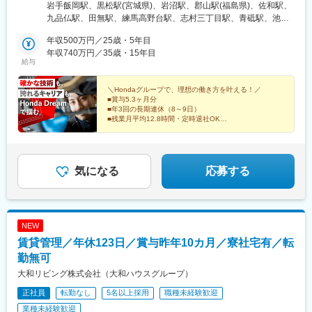
考慮し決定【東北】■岩手県：盛岡■宮城県：仙台泉／宮城岩沼■
岩手飯岡駅、黒松駅(宮城県)、岩沼駅、郡山駅(福島県)、佐和駅、
福島県：郡山【関東】■茨城県：水戸北■東京都：世田谷／西東京
九品仏駅、田無駅、練馬高野台駅、志村三丁目駅、青砥駅、池上
／練馬／板橋／葛飾／大田／立川■神奈川県：磯子／横浜都筑／横
駅、立飛駅、新杉田駅、センター北駅、三ツ境駅、宮崎台駅、中
浜旭／川崎宮前／横浜緑■千葉県：船橋／松戸／蘇我■埼玉県：ふ
年収500万円／25歳・5年目
山駅(神奈川県)、東船橋駅、松戸駅、蘇我駅、ふかや花園駅、北鴻
かや花園／鴻巣／所沢／大宮／狭山／東浦和／草加／新座【東
年収740万円／35歳・15年目
巣駅、新所沢駅、今羽駅、新狭山駅、東浦和駅、獨協大学前駅、
給与
海・北陸・甲信越】■愛知県：名古屋中央／名古屋南／名古屋東／
新座駅、川名駅、徳重駅、杁ケ池公園駅、小牧口駅、名鉄一宮
小牧／一宮／豊橋／名古屋上小田井■岐阜県：岐阜【近畿】■大阪
駅、運動公園前駅(愛知県)、中小田井駅、笠松駅、中百舌鳥駅、牧
府：堺／箕面／藤井寺／東淀川／豊中■京都府：京都伏見／京都右
＼Hondaグループで、理想の働き方を叶える！／
落駅、藤井寺駅、ＪＲ淡路駅、曽根駅(大阪府)、竹田駅(京都府)、
■賞与5.3ヶ月分
京／京都北山■兵庫県：神戸灘／尼崎／姫路／西宮甲子園■奈良
山ノ内駅(京都府)、北大路駅、大石駅、猪名寺駅、手柄駅、甲子園
■年3回の長期連休（8～9日）
県：奈良【中国・四国】■岡山県：岡山■広島県：広島／福山■徳
口駅、新大宮駅、北長瀬駅、天神川駅、道上駅、阿波富田駅、鬼
■残業月平均12.8時間・定時退社OK
島県：徳島■香川県：高松■高知県：高知【九州】■福岡県：博多
「バイクが好き、スキルを磨きたい」そんな想いに応え
無駅、朝倉駅前駅、博多駅、福工大前駅、御井駅、春日駅(福岡
る環境
／福岡東／久留米／福岡春日／福岡西■熊本県：熊本※転勤あり※
県)、室見駅、八丁馬場駅、田園調布駅、蓮根駅、千鳥町駅、泉体
整備士資格をお持ちの方・未経験の方OK
受動喫煙対策：分煙対策あり
育館駅、杉田駅(神奈川県)、センター南駅、宮前平駅、吉野原駅、
長久手古戦場駅、西一宮駅、下新庄駅、くいな橋駅、嵐電天神川
気になる
応募する
駅、西灘駅、塚口駅(阪急線)、奈良駅、矢賀駅、高松駅(東京都)、
尾張一宮駅、太秦天神川駅、摩耶駅
NEW
賃貸管理／年休123日／賞与昨年10カ月／寮社宅有／転
勤無可
大和リビング株式会社（大和ハウスグループ）
正社員
転勤なし
5名以上採用
職種未経験歓迎
業種未経験歓迎