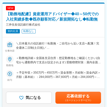
役所前駅、仙台駅、大庭駅、米野駅、長沼駅(静岡県)、新浜松駅、
江戸橋駅、あすなろう四日市駅、大雲寺前駅、祇園新橋北駅、五
NEW
日市駅、香春口三萩野駅、大濠公園駅、大学病院駅、鹿児島中央
【勤務地配慮】資産運用アドバイザー◆40～50代での
駅前駅、榴ケ岡駅、名鉄名古屋駅、柚木駅(静岡鉄道線)、第一通り
駅、田町駅(岡山県)、広電五日市駅、平和公園駅、都通駅
入社実績多数◆既存顧客対応／新規開拓なし◆転勤無
三井住友信託銀行株式会社
契約社員
転勤なし
＼日本最大の信託銀行！転勤無・ご自宅から近い支店へ配属！完
全週休二日制(土日祝)／
仕事内容
●無期雇用への転換率は殆ど100％・長期的に働ける環境
●長期間ブランクがある方も歓迎！子育て中の方も多数在籍
＜勤務地詳細＞全国各支店住所：想定勤務地をご確認ください(自
●全支店での本ポジション平均年収は約450万～500万円程度
宅から通勤県内で支店が設定されます) 受動喫煙対策：屋内全面禁
●営業成績だけでなく、信頼関係構築・丁寧な対応を評価
勤務地
煙変更の範囲：無
＜予定年収＞350万円～450万円＜賃金形態＞月給制＜賃金内訳＞
■業務内容：
月額（基本給）：284,000円～367,600円＜月給＞284,000円～
既存のお客様(主に60歳以上)のご自宅や勤務先を訪問し、マネー
給与
367,600円＜昇給有無＞有＜残業手当＞有＜給与補足＞三大都市
プランやライフプランに合った資産運用のアドバイスを行いま
圏：入社6か月：284,000円(固定)以降実績経験に応じて毎年7月に
す。退職金の運用アドバイスや老後資金の相談、相続について等
284,000円～367,600円の間でベースアップ。その他：入社6か
様々な金融に関するお悩みに対して、解決策やアドバイスを提供
月：259,800円(固定)以降実績経験に応じて毎年7月に259.800円
します。
応募依頼する
気になる
～343,800円の間でベースアップ。※上記に加え実績に応じ賞与を
<主な提案内容>
（エージェントサービス）
支給賃金はあくまでも目安の金額であり、選考を通じて上下する
・投資信託、保険商品、各種預金などのライフイベントに応じた