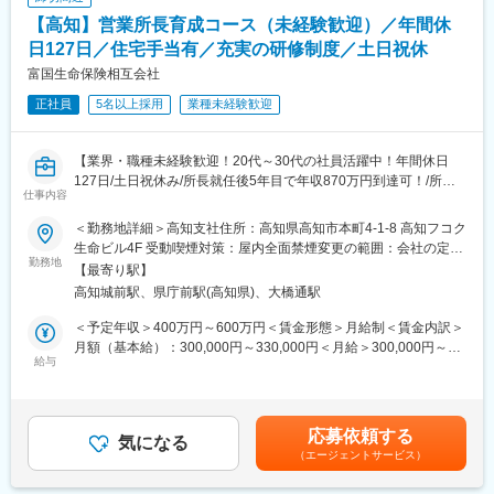
■勤務地：
【高知】営業所長育成コース（未経験歓迎）／年間休
※配属先についてはお住まいとご希望を考慮して決定いたします。
全国転勤がございます。
日127日／住宅手当有／充実の研修制度／土日祝休
札幌、旭川、青森、盛岡、仙台、山形、新潟、富山、金沢、福
富国生命保険相互会社
井、高崎、つくば、大宮、千葉、船橋、東京、新宿、立川、
正社員
5名以上採用
業種未経験歓迎
横浜、松本、甲府、沼津、静岡、浜松、岐阜、名古屋、京都、奈
良、大阪、堺、神戸、姫路、岡山、福山、広島、山口、
徳島、高松、新居浜、松山、高知、北九州、福岡、久留米、佐
【業界・職種未経験歓迎！20代～30代の社員活躍中！年間休日
賀、佐世保、長崎、大分、熊本、鹿児島、宮崎、那覇
127日/土日祝休み/所長就任後5年目で年収870万円到達可！/所定
仕事内容
労働時間7時間】
＜営業部の規模を拡大するのは営業管理職の実力次第＞
当社のＦＡ（保険募集人）は事業所得で800万円という採用基準
＜勤務地詳細＞高知支社住所：高知県高知市本町4-1-8 高知フコク
■募集背景：
を設けられており、優秀な人材を常に確保しております。
生命ビル4F 受動喫煙対策：屋内全面禁煙変更の範囲：会社の定め
今後も全国461拠点におけるお客さまとのつながりを維持強化す
勤務地
その人材は営業管理職である営業部長・営業課長が営業拠点でリ
る事業所
【最寄り駅】
るため、多角的な視点から顧客支援ができる人材の育成を推進す
ファラルメインで採用活動を行っています。
高知城前駅、県庁前駅(高知県)、大橋通駅
るための募集です。
採用実績は規模手当や賞与として反映されるので、規模拡大を収
入で実感できる仕事です。
＜予定年収＞400万円～600万円＜賃金形態＞月給制＜賃金内訳＞
■職務概要：
採用活動はご自身の人脈から行っていくことは勿論、ＦＡから紹
月額（基本給）：300,000円～330,000円＜月給＞300,000円～
3年間の研修を通して営業所長（管理職）に昇格するキャリアコー
給与
介を受けて行うケースもあります。
330,000円＜昇給有無＞有＜残業手当＞有＜給与補足＞■賞与年2
スです。
回※2024年度支給実績5カ月分※モデル月収：＜月収例※営業所長登
未経験採用を前提としているため、研修などの育成体制は充実し
＜プレイングマネージャーではない営業部長＞
用前＞■36万円／29歳、独身、首都圏在住└月給32万+住宅手当4
ております。
営業活動は部下であるＦＡが行いますので、営業部長・営業課長
万円■40万7000円／32歳、既婚、子1人、首都圏在住└月給33万
応募依頼する
営業所長昇格後は全国461の各営業所で、マネジメント全般を担
気になる
はマネジメント業務に専念することになります。
円+住宅手当4万円+家族手当3万7000円賃金はあくまでも目安の金
（エージェントサービス）
当。数十名のお客さまアドバイザーのリーダーとして、業務のサ
勿論ご自身で保険の営業活動を行っていくことは可能です。その
額であり、選考を通じて上下する可能性があります。月給(月額)は
ポートや働きやすい環境を整える等、チームづくりに取り組みま
際は自己販売手数料手当として手数料の50％を手当として受け取
固定手当を含めた表記です。