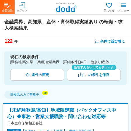
会員登録
ログイン
気になる
メニュー
金融業界、高知県、産休・育休取得実績あり
の転職・求
人検索結果
122
条件で並び替え
件
現在の検索条件
[勤務地]高知県 [業種]金融業界 [詳細条件](休日・働き方)産休・育休取得実績あり
新着求人をいつでもチェック
条件の変更
この条件を保存
高知県
のみで募集中
【未経験歓迎/高知】地域限定職（バックオフィス中
心）◆事務・営業支援職務・問い合わせ対応等
日本生命保険相互会社