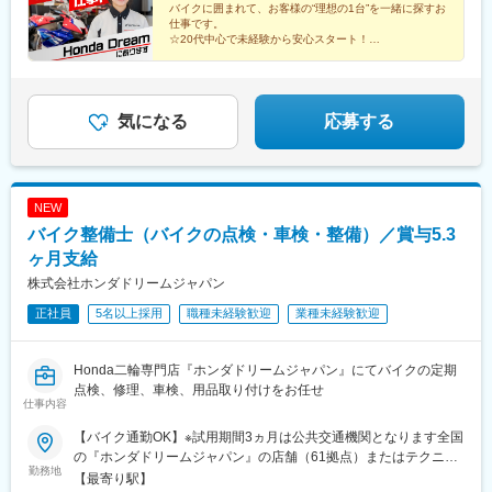
バイクに囲まれて、お客様の“理想の1台”を一緒に探すお
高知県高知■福岡県博多／福岡東／久留米／福岡春日／福岡西■熊
山ノ内駅(京都府)、北大路駅、大石駅、猪名寺駅、手柄駅、甲子園
仕事です。
本県熊本※受動喫煙対策:分煙対策あり
口駅、新大宮駅、北長瀬駅、天神川駅、道上駅、阿波富田駅、鬼
☆20代中心で未経験から安心スタート！
免許・資格取得支援や海外研修などスキルUPも叶う！
無駅、朝倉駅前駅、博多駅、福工大前駅、御井駅、春日駅(福岡
「バイクが好き」「人と話すのが好き」
県)、室見駅、八丁馬場駅、田園調布駅、蓮根駅、千鳥町駅、泉体
──その気持ちがあればOK！
育館駅、杉田駅(神奈川県)、センター南駅、宮前平駅、吉野原駅、
西一宮駅、下新庄駅、くいな橋駅、嵐電天神川駅、西灘駅、塚口
気になる
応募する
駅(阪急線)、奈良駅、矢賀駅、高松駅(東京都)、尾張一宮駅、太秦
天神川駅、摩耶駅
NEW
バイク整備士（バイクの点検・車検・整備）／賞与5.3
ヶ月支給
株式会社ホンダドリームジャパン
正社員
5名以上採用
職種未経験歓迎
業種未経験歓迎
Honda二輪専門店『ホンダドリームジャパン』にてバイクの定期
点検、修理、車検、用品取り付けをお任せ
仕事内容
【バイク通勤OK】※試用期間3ヵ月は公共交通機関となります全国
の『ホンダドリームジャパン』の店舗（61拠点）またはテクニカ
勤務地
ルセンター5拠点のいずれかでの勤務となります※配属は居住地を
【最寄り駅】