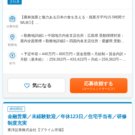
正社員
【農林漁業と魅力ある日本の食を支える・残業月平均15.5時間で
WLB◎】
仕事内容
■業務概要
＜勤務地詳細1＞中国地方内各支店住所：広島県 受動喫煙対策：
農業・林業・漁業・食品産業にかかわるお客さまに対する融資営
屋内全面禁煙＜勤務地詳細2＞四国内各支店住所：愛媛県 受動喫
業・審査、融資相談、融資後フォローなど
勤務地
煙対策：屋内全面禁煙変更の範囲：会社の定める事業所（リモー
トワーク含む）
＜予定年収＞440万円～800万円＜賃金形態＞月給制＜賃金内訳＞
■業務詳細
月額（基本給）：259,362円～433,422円＜月給＞259,362円～
農業・林業・漁業・食品産業にかかわる事業者に対し、規模拡大
給与
433,422円＜昇給有無＞有＜残業手当＞有＜給与補足＞・想定年
や経営改善などに必要な事業資金を中心とした多様な融資営業活
収はご経験や前職を考慮して決定しますので、記載の想定年収よ
動を行います。自然災害や感染症等により、一時的に経営に支障
りも減少する可能性がございます。・月給（基本給）は、記載の
をきたしたお客さまへの支援を通じ、セーフティネット機能を発
額を下限とし、このほかに勤務地手当等の諸手当があります。・
揮しています。また、経営アドバイスやマッチング支援などのコ
応募依頼する
気になる
平均年収：920万円（平均年齢42.4歳。令和8年3月実績。）賃金
ンサルティング活動にも力を入れています。
（エージェントサービス）
はあくまでも目安の金額であり、選考を通じて上下する可能性が
・融資案件への対応
あります。月給(月額)は固定手当を含めた表記です。
・融資後の継続的な経営状況の把握、融資先への訪問
・融資先のニーズに応じた、最先端の情報提供（先進的な経営モ
締切間近
デル、融資事例の紹介、技術情報の提供）
・経営改善のアドバイス、経営コンサルティング
金融営業／未経験歓迎／年休123日／住宅手当有／研修
・行政機関、金融機関などとの連携
制度充実
・販路拡大、仕入先拡大に向けたビジネスマッチング など
東洋証券株式会社【プライム市場】