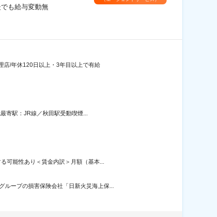
後でも給与変動無
店/年休120日以上・3年目以上で有給
最寄駅：JR線／秋田駅受動喫煙...
る可能性あり＜賃金内訳＞月額（基本...
ループの損害保険会社「日新火災海上保...