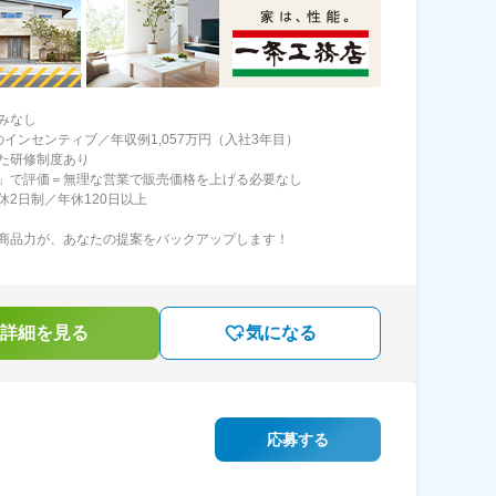
みなし
のインセンティブ／年収例1,057万円（入社3年目）
た研修制度あり
」で評価＝無理な営業で販売価格を上げる必要なし
休2日制／年休120日以上
商品力が、あなたの提案をバックアップします！
詳細を見る
気になる
応募する