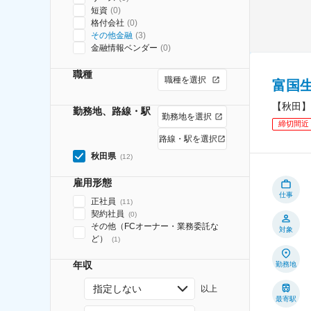
短資
(
0
)
格付会社
(
0
)
その他金融
(
3
)
金融情報ベンダー
(
0
)
職種
職種を選択
富国
【秋田】
勤務地、路線・駅
勤務地を選択
締切間近
路線・駅を選択
秋田県
(
12
)
雇用形態
仕事
正社員
(
11
)
契約社員
(
0
)
その他（FCオーナー・業務委託な
対象
ど）
(
1
)
年収
勤務地
指定しない
以上
最寄駅