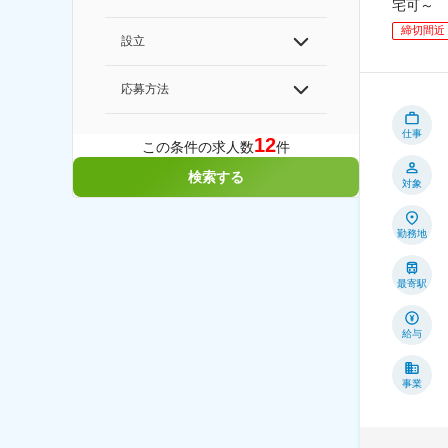
宅可～
締切間近
設立
応募方法
仕事
12
この条件の求人数
件
検索する
対象
勤務地
最寄駅
給与
事業