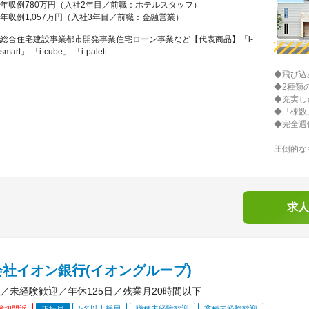
年収例780万円（入社2年目／前職：ホテルスタッフ）
年収例1,057万円（入社3年目／前職：金融営業）
総合住宅建設事業都市開発事業住宅ローン事業など【代表商品】「i-
smart」 「i-cube」 「i-palett...
◆飛び込
◆2種類
◆充実し
◆「棟数
◆完全週
圧倒的な
求人
社イオン銀行(イオングループ)
／未経験歓迎／年休125日／残業月20時間以下
締切間近
5名以上採用
職種未経験歓迎
業種未経験歓迎
正社員