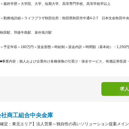
＜最終学歴＞大学院、大学、短期大学、高等専門学校、高等学校卒以上
＜勤務地詳細＞ライフプラザ秋田住所：秋田県秋田市中通4-2-7 日本生命秋田中央通ビ
秋田駅、羽後牛島駅、泉外旭川駅
＜予定年収＞180万円＜賃金形態＞時給制＜賃金内訳＞時間額（基本給）：1,250円＜想定
■事業内容：個人および企業向け各種保険の引受け・保全サービス、有価証券投資
求人
会社商工組合中央金庫
確定：東北エリア】法人営業～独自性の高いソリューション提案メイン