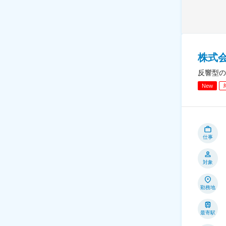
株式
反響型の
New
仕事
対象
勤務地
最寄駅