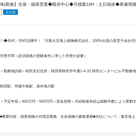
/転勤無】生保・損保営業◆既存中心◆月残業10H・土日祝休◆再雇用
正社員
◇◆40代・50代活躍中！「日新火災海上保険株式会社」100%出資の直営子会社代理
学歴不問（必須資格の受験条件に準じた学歴が必要）
＜勤務地詳細＞秋田支社住所：秋田県秋田市中通1-4-32 秋田センタービル7F勤務地
秋田駅、羽後牛島駅、泉外旭川駅
＜予定年収＞400万円～500万円＜賃金形態＞月給制基本給は経験年数により変動す
■事業内容：損害保険の代理店業務、生命保険の募集業務■当社について：東京海上グ