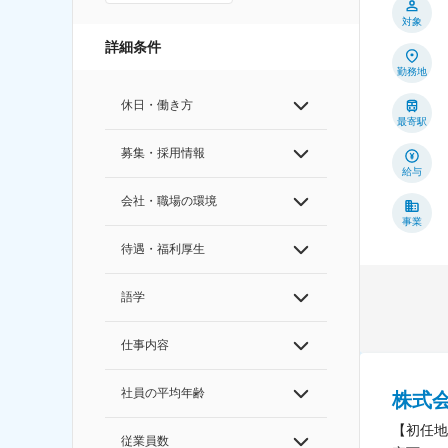
対象
詳細条件
勤務地
休日・働き方
最寄駅
募集・採用情報
給与
会社・職場の環境
事業
待遇・福利厚生
語学
仕事内容
社員の平均年齢
株式
【初任地
従業員数