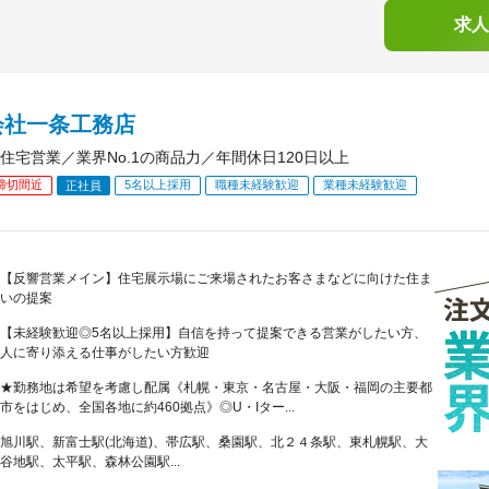
求人
会社一条工務店
住宅営業／業界No.1の商品力／年間休日120日以上
締切間近
5名以上採用
職種未経験歓迎
業種未経験歓迎
正社員
【反響営業メイン】住宅展示場にご来場されたお客さまなどに向けた住ま
いの提案
【未経験歓迎◎5名以上採用】自信を持って提案できる営業がしたい方、
人に寄り添える仕事がしたい方歓迎
★勤務地は希望を考慮し配属《札幌・東京・名古屋・大阪・福岡の主要都
市をはじめ、全国各地に約460拠点》◎U・Iター...
旭川駅、新富士駅(北海道)、帯広駅、桑園駅、北２４条駅、東札幌駅、大
谷地駅、太平駅、森林公園駅...