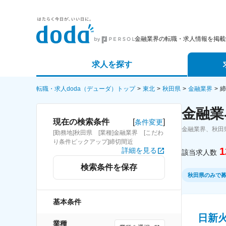
金融業界の転職・求人情報を掲載
求人を探す
詳細条件から探す
エージェ
転職・求人doda（デューダ）トップ
東北
秋田県
金融業界
締
金融業
新着求人から探す
スカウト
[
]
現在の検索条件
条件変更
金融業界、秋田
[勤務地]秋田県 [業種]金融業界 [こだわ
求人特集から探す
パートナ
り条件ピックアップ]締切間近
1
詳細を見る
該当求人数
検索条件を保存
秋田県のみで
基本条件
日新
業種