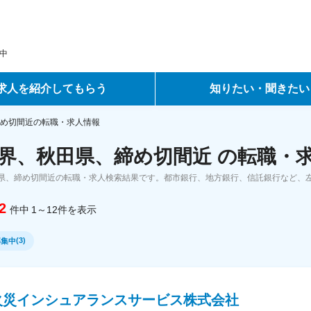
中
求人を紹介してもらう
知りたい・聞きたい
ントサービス
転職ノウハウ
め切間近の転職・求人情報
界、秋田県、締め切間近 の転職・
サービス
データで見る転職
県、締め切間近の転職・求人検索結果です。都市銀行、地方銀行、信託銀行など、
ーエージェントサービス
コラム・インタビュー
2
件中
1～12
件
を表示
転職Q&A
(
3
)
募集中
火災インシュアランスサービス株式会社