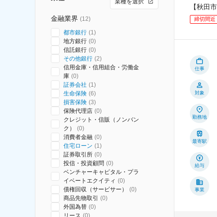
業種を選択
【秋田市
金融業界
(
12
)
締切間近
都市銀行
(
1
)
地方銀行
(
0
)
信託銀行
(
0
)
その他銀行
(
2
)
信用金庫・信用組合・労働金
仕事
庫
(
0
)
証券会社
(
1
)
生命保険
(
6
)
対象
損害保険
(
3
)
保険代理店
(
0
)
勤務地
クレジット・信販（ノンバン
ク）
(
0
)
消費者金融
(
0
)
最寄駅
住宅ローン
(
1
)
証券取引所
(
0
)
投信・投資顧問
(
0
)
給与
ベンチャーキャピタル・プラ
イベートエクイティ
(
0
)
債権回収（サービサー）
(
0
)
事業
商品先物取引
(
0
)
外国為替
(
0
)
リース
(
0
)