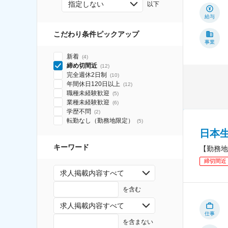
指定しない
以下
給与
こだわり条件ピックアップ
事業
新着
(
4
)
締め切間近
(
12
)
完全週休2日制
(
10
)
年間休日120日以上
(
12
)
職種未経験歓迎
(
5
)
業種未経験歓迎
(
6
)
学歴不問
(
2
)
転勤なし（勤務地限定）
(
5
)
日本
キーワード
【勤務地
締切間近
求人掲載内容すべて
を含む
求人掲載内容すべて
仕事
を含まない