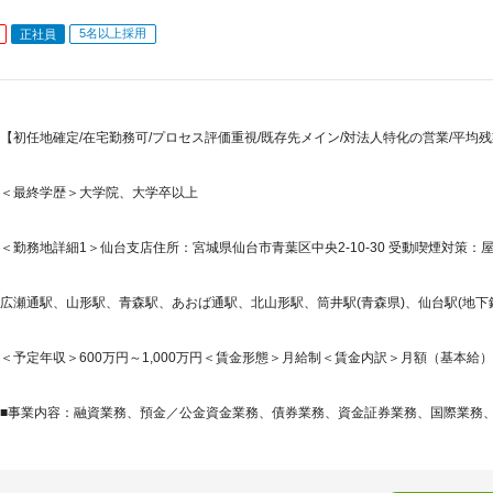
5名以上採用
正社員
【初任地確定/在宅勤務可/プロセス評価重視/既存先メイン/対法人特化の営業/平均残
＜最終学歴＞大学院、大学卒以上
＜勤務地詳細1＞仙台支店住所：宮城県仙台市青葉区中央2-10-30 受動喫煙対策：屋
広瀬通駅、山形駅、青森駅、あおば通駅、北山形駅、筒井駅(青森県)、仙台駅(地下鉄)
＜予定年収＞600万円～1,000万円＜賃金形態＞月給制＜賃金内訳＞月額（基本給）：315,
■事業内容：融資業務、預金／公金資金業務、債券業務、資金証券業務、国際業務、総