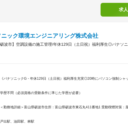
求人
ソニック環境エンジニアリング株式会社
砺波市】空調設備の施工管理/年休129日（土日祝）福利厚生◎パナソニ
《パナソニックG・年休129日（土日祝）福利厚生充実◎20時にパソコン強制シャ
学歴不問（必須資格の受験条件に準じた学歴が必要）
＜勤務地詳細＞富山県砺波市住所：富山県砺波市東石丸411番地1 受動喫煙対策：屋
戸出駅、油田駅、林駅