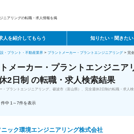
ジニアリングの転職・求人情報を掲
求人を紹介してもらう
知りたい・聞きたい
ントサービス
転職ノウハウ
設・プラント・不動産業界
プラントメーカー・プラントエンジニアリング
完
トメーカー・プラントエンジニア
サービス
データで見る転職
休2日制 の転職・求人検索結果
ーエージェントサービス
コラム・インタビュー
ー・プラントエンジニアリング、砺波市（富山県）、完全週休2日制の転職・求人
転職Q&A
件中
1～7
件
を表示
ソニック環境エンジニアリング株式会社