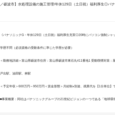
／砺波市】水処理設備の施工管理/年休129日（土日祝）福利厚生◎パ
《パナソニックG・年休129日（土日祝）福利厚生充実◎20時にパソコン強制シャ
学歴不問（必須資格の受験条件に準じた学歴が必要）
＜勤務地詳細＞富山県砺波市住所：富山県砺波市東石丸411番地1 受動喫煙対策：屋
戸出駅、油田駅、林駅
＜予定年収＞600万円～950万円＜賃金形態＞月給制※別途、残業代を【1分単位】で支
■事業概要：同社はパナソニックグループの21世紀ビジョンの一つである「地球環境