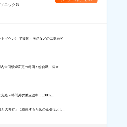
（エージェントサービス）
ナソニックG
ットダウン》 半導体・液晶などの工場顧客
内全面禁煙変更の範囲：総合職（将来...
給－時間外労働支給率：130%...
との共存」に貢献するための牽引役とし...