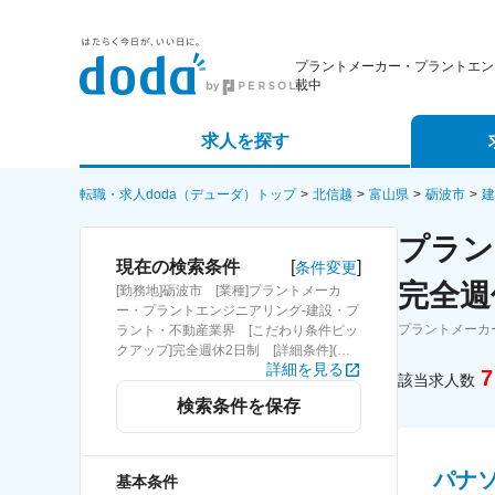
プラントメーカー・プラントエン
載中
求人を探す
詳細条件から探す
エージェ
転職・求人doda（デューダ）トップ
北信越
富山県
砺波市
建
プラン
新着求人から探す
スカウト
[
]
現在の検索条件
条件変更
完全週
[勤務地]砺波市 [業種]プラントメーカ
求人特集から探す
パートナ
ー・プラントエンジニアリング-建設・プ
プラントメーカ
ラント・不動産業界 [こだわり条件ピッ
クアップ]完全週休2日制 [詳細条件](休
詳細を見る
日・働き方)完全週休2日制
7
該当求人数
検索条件を保存
パナ
基本条件