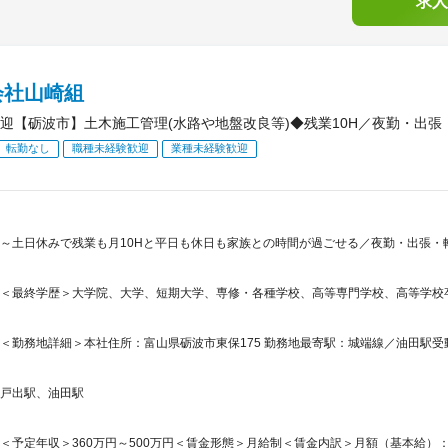
求人
会社山崎組
迎【砺波市】土木施工管理(水路や地盤改良等)◆残業10H／夜勤・出
転勤なし
職種未経験歓迎
業種未経験歓迎
～土日休みで残業も月10Hと平日も休日も家族との時間が過ごせる／夜勤・出張・
＜最終学歴＞大学院、大学、短期大学、専修・各種学校、高等専門学校、高等学校
＜勤務地詳細＞本社住所：富山県砺波市東保175 勤務地最寄駅：城端線／油田駅受動
戸出駅、油田駅
＜予定年収＞360万円～500万円＜賃金形態＞月給制＜賃金内訳＞月額（基本給）：203,4