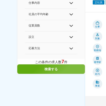
正社員
仕事内容
社員の平均年齢
従業員数
仕事
設立
対象
応募方法
勤務地
7
この条件の求人数
件
最寄駅
検索する
給与
事業