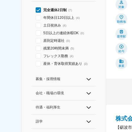
対象
完全週休2日制
(
7
)
年間休日120日以上
(
4
)
勤務地
土日祝休み
(
4
)
5日以上の連続休暇OK
(
0
)
最寄駅
原則定時退社
(
0
)
残業20時間未満
(
5
)
給与
フレックス勤務
(
4
)
産休・育休取得実績あり
(
3
)
事業
募集・採用情報
会社・職場の環境
待遇・福利厚生
株式
語学
【砺波市