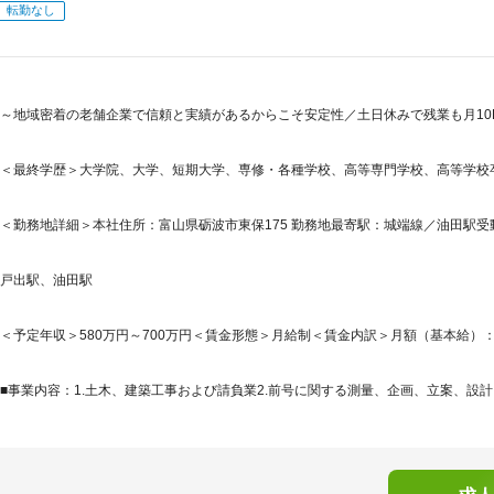
転勤なし
～地域密着の老舗企業で信頼と実績があるからこそ安定性／土日休みで残業も月10
＜最終学歴＞大学院、大学、短期大学、専修・各種学校、高等専門学校、高等学校
＜勤務地詳細＞本社住所：富山県砺波市東保175 勤務地最寄駅：城端線／油田駅受動
戸出駅、油田駅
＜予定年収＞580万円～700万円＜賃金形態＞月給制＜賃金内訳＞月額（基本給）：339,0
■事業内容：1.土木、建築工事および請負業2.前号に関する測量、企画、立案、設計、