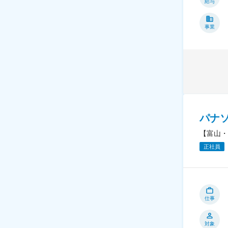
給与
事業
パナ
【富山・
正社員
仕事
対象