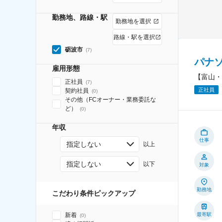
勤務地、路線・駅
勤務地を選択
路線・駅を選択
砺波市
(
7
)
パナ
雇用形態
【富山・
正社員
(
7
)
正社員
契約社員
(
0
)
その他（FCオーナー・業務委託な
ど）
(
0
)
年収
仕事
指定しない
以上
指定しない
以下
対象
勤務地
こだわり条件ピックアップ
新着
最寄駅
(
0
)