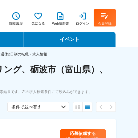
閲覧履歴
気になる
Web履歴書
ログイン
会員登録
イベント
転職イベント・転職セミナー
全週休2日制の転職・求人情報
リング、砺波市（富山県）、
転職フェア
転職セミナー動画
検索結果です。左の求人検索条件にて絞込みができます。
条件で並べ替え
応募依頼する