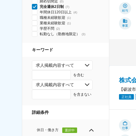
締め切間近
(
0
)
完全週休2日制
(
7
)
給与
年間休日120日以上
(
4
)
職種未経験歓迎
(
1
)
業種未経験歓迎
(
1
)
事業
学歴不問
(
2
)
転勤なし（勤務地限定）
(
3
)
キーワード
求人掲載内容すべて
を含む
株式
求人掲載内容すべて
【砺波市
を含まない
正社員
詳細条件
仕事
休日・働き方
選択中