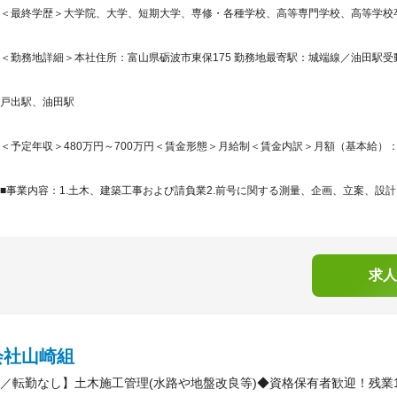
＜最終学歴＞大学院、大学、短期大学、専修・各種学校、高等専門学校、高等学校
＜勤務地詳細＞本社住所：富山県砺波市東保175 勤務地最寄駅：城端線／油田駅受動
戸出駅、油田駅
＜予定年収＞480万円～700万円＜賃金形態＞月給制＜賃金内訳＞月額（基本給）：279,7
■事業内容：1.土木、建築工事および請負業2.前号に関する測量、企画、立案、設計、
求人
会社山崎組
／転勤なし】土木施工管理(水路や地盤改良等)◆資格保有者歓迎！残業