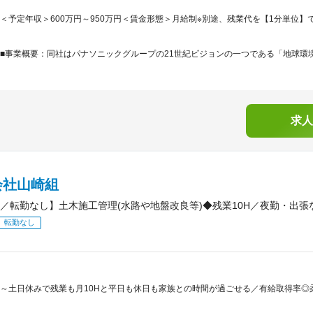
＜予定年収＞600万円～950万円＜賃金形態＞月給制※別途、残業代を【1分単位】で支
■事業概要：同社はパナソニックグループの21世紀ビジョンの一つである「地球環境
求人
会社山崎組
／転勤なし】土木施工管理(水路や地盤改良等)◆残業10H／夜勤・出
転勤なし
～土日休みで残業も月10Hと平日も休日も家族との時間が過ごせる／有給取得率◎