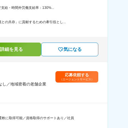
給・時間外労働支給率：130%...
との共存」に貢献するための牽引役とし...
詳細を見る
気になる
応募依頼する
（エージェントサービス）
張なし／地域密着の老舗企業
柔軟に取得可能／資格取得のサポートあり／社員