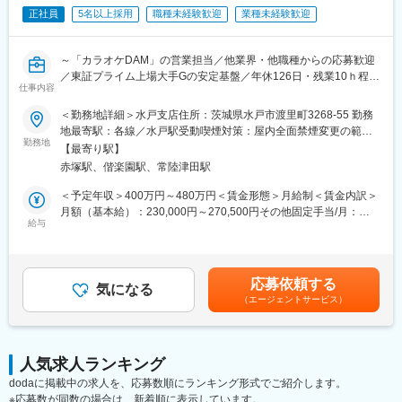
・フレックス制度あり（コアタイム無し）
■魅力：
正社員
5名以上採用
職種未経験歓迎
業種未経験歓迎
・休日出勤：月に1回程。突発的なものではなく、毎月計画的に組
・パナソニック株式会社100％出資！メーカー直系のアフターサ
んでおり、必ず振休を取得します。
ービスの会社です。安定した経営基盤と充実した福利厚生が整っ
・夜間・緊急対応：基本なし
ています。
～「カラオケDAM」の営業担当／他業界・他職種からの応募歓迎
※お客様対応は専門のフロントが対応いたしますので直接のやり取
・個人のお客様から、「ありがとう」と感謝されるやりがいがあ
／東証プライム上場大手Gの安定基盤／年休126日・残業10ｈ程／
りはほとんどございません。
仕事内容
ります。
働く環境◎～
＜勤務地詳細＞水戸支店住所：茨城県水戸市渡里町3268‐55 勤務
■取扱商品：
カラオケ営業部の営業職として、カラオケDAMを利用されている
地最寄駅：各線／水戸駅受動喫煙対策：屋内全面禁煙変更の範
キッチン、トイレ、お風呂、エコキュート、IHクッキングヒータ
変更の範囲：会社の定める業務
店舗向けの営業・サポート業務をお任せいたします。
勤務地
囲：会社の定める事業所
ー、食洗器、換気扇、照明器具、インターホン、太陽光発電など
【最寄り駅】
の住宅設備機器 等
赤塚駅、偕楽園駅、常陸津田駅
■業務内容：
・カラオケ機器の販売：
＜予定年収＞400万円～480万円＜賃金形態＞月給制＜賃金内訳＞
■組織構成：
訪問先のお客様に対して、カラオケ機器や関連商品(マイク、デン
月額（基本給）：230,000円～270,500円その他固定手当/月：
2名在籍しています（40代～50代）
モクなど)の販売を行います。既存のお客様先を定期的に訪問し、
給与
30,000円＜月給＞260,000円～300,500円＜昇給有無＞有＜残業手
※定年退職に伴う後任募集となります。育成体制や研修制度にも力
契約更新や機種変更の提案を行います。
当＞有＜給与補足＞■賞与：年2回(昨年実績:約4.5か月分)■別途、
を入れていますので、スキルを磨きながら、長く活躍できる環境
・メンテナンス／交換：
決算賞与、インセンティブ制度あり賃金はあくまでも目安の金額
が整っています！
「音が出ない」「マイクやデンモクが壊れた」などのトラブルに
であり、選考を通じて上下する可能性があります。月給(月額)は固
応募依頼する
対するフォローやメンテナンス業務を行います。
気になる
定手当を含めた表記です。
■評価制度：
（エージェントサービス）
お客様アンケートの評価（接し方、技術、商品説明とかの接客マ
■営業活動の詳細：
ナー）や実績による評価となります。
・既存顧客向けの営業活動がメインです(既存先80%、新規先
※目標件数はあるもののノルマなどはございません。お客様対応の
20%)。
評価などがメイン評価になるため日頃の頑張りを評価いただける
人気求人ランキング
・個人経営の飲食店などよる営業している方が主なお客様です。
体制です。
dodaに掲載中の求人を、応募数順にランキング形式でご紹介します。
担当するお客様数は、一人30～40件です。
＜モデル年収＞40代課長職クラス：約800万円
※応募数が同数の場合は、新着順に表示しています。
・新規顧客向け営業は、お客様紹介をきっかけにした商談になり