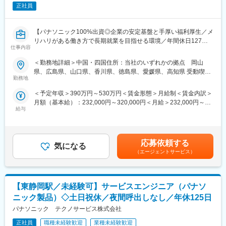
正社員
・休日出勤：月に1回程。突発的なものではなく、毎月計画的に組
んでおり、必ず振休を取得します。
・夜間・緊急対応：基本なし
【パナソニック100%出資◎企業の安定基盤と手厚い福利厚生／メ
※お客様対応は専門のフロントが対応いたしますので直接のやり取
リハリがある働き方で長期就業を目指せる環境／年間休日127
りはほとんどございません。
仕事内容
日・土日祝日 基本休み】
■取扱商品：
＜勤務地詳細＞中国・四国住所：当社のいずれかの拠点 岡山
■業務概要
キッチン、トイレ、お風呂、エコキュート、IHクッキングヒータ
県、広島県、山口県、香川県、徳島県、愛媛県、高知県 受動喫煙
住宅設備商品、電気商品、オール電化商品に関するサービスエン
勤務地
ー、食洗器、換気扇、照明器具、インターホン、太陽光発電など
対策：敷地内喫煙可能場所あり
ジニアをご担当頂きます。◆ノルマなし◆
の住宅設備機器 等
＜予定年収＞390万円～530万円＜賃金形態＞月給制＜賃金内訳＞
月額（基本給）：232,000円～320,000円＜月給＞232,000円～
■業務詳細
■評価制度：
給与
320,000円＜昇給有無＞有＜残業手当＞有＜給与補足＞※年齢、経
一般戸建て住宅・マンションの設備をはじめ、その他施設照明設
お客様アンケートの評価（接し方、技術、商品説明とかの接客マ
験を考慮し、決定します。■賞与：年2回（計4.7ヶ月※2024年度実
備等におけるパナソニック系設備機器の不具合・故障原因の究
ナー）や実績による評価となります。
績）■ほか、外勤手当などあり賃金はあくまでも目安の金額であ
明、修理・交換などの業務を行って頂きます。
※目標件数はあるもののノルマなどはございません。お客様対応の
り、選考を通じて上下する可能性があります。月給(月額)は固定手
※1日の訪問件数…約4件程度 （社用車あり）。なお、緊急時には
応募依頼する
評価などがメイン評価になるため日頃の頑張りを評価いただける
気になる
当を含めた表記です。
夜間対応が発生するケースもございますが、頻度としてはほぼ発
体制です。
（エージェントサービス）
生しないのが現状です。
＜モデル年収＞40代課長職クラス：約800万円
◆取扱商品例…パナソニック系住宅設備商品（キッチン、トイ
レ、洗面、バス・エコキュート、太陽光発電設備、インターホン
■魅力：
【東静岡駅／未経験可】サービスエンジニア（パナソ
など）を取扱います。
・パナソニック株式会社100％出資！メーカー直系のアフターサ
◆経験やスキルに合わせ、研修を用意していますので、充実した
ニック製品）◇土日祝休／夜間呼出しなし／年休125日
ービスの会社です。安定した経営基盤と充実した福利厚生が整っ
教育体制を通じて手に職をつけることが可能です。
ています。
パナソニック テクノサービス株式会社
※同社では、入社後の資格取得に関しても支援制度（資格取得手当
・個人のお客様から、「ありがとう」と感謝されるやりがいがあ
支給など）があります。
正社員
職種未経験歓迎
業種未経験歓迎
ります。