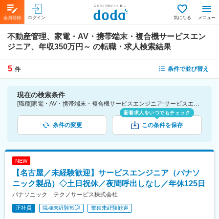
会員登録
ログイン
気になる
メニュー
不動産管理、家電・AV・携帯端末・複合機サービスエン
ジニア、年収350万円～
の転職・求人検索結果
5
条件で並び替え
件
現在の検索条件
[職種]家電・AV・携帯端末・複合機サービスエンジニア-サービスエンジニア・サポートエンジニア [業種]不動産管理-建設・プラント・不動産業界 [年収]350万円～
新着求人をいつでもチェック
条件の変更
この条件を保存
NEW
【名古屋／未経験歓迎】サービスエンジニア（パナソ
ニック製品）◇土日祝休／夜間呼出しなし／年休125日
パナソニック テクノサービス株式会社
正社員
職種未経験歓迎
業種未経験歓迎