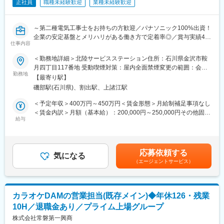
正社員
職種未経験歓迎
業種未経験歓迎
・休日出勤：月に1回程。突発的なものではなく、毎月計画的に組
んでおり、必ず振休を取得します。
・夜間・緊急対応：基本なし
～第二種電気工事士をお持ちの方歓迎／パナソニック100%出資！
※お客様対応は専門のフロントが対応いたしますので直接のやり取
企業の安定基盤とメリハリがある働き方で定着率◎／賞与実績4.7
りはほとんどございません。
仕事内容
ヶ月～
＜勤務地詳細＞北陸サービスステーション住所：石川県金沢市鞍
■取扱商品：
■職務内容：
月四丁目117番地 受動喫煙対策：屋内全面禁煙変更の範囲：会社
キッチン、トイレ、お風呂、エコキュート、IHクッキングヒータ
パナソニック製品をご使用のお客様のお宅を訪問し、アフターサ
勤務地
の定める事業所
ー、食洗器、換気扇、照明器具、インターホン、太陽光発電など
【最寄り駅】
ービスを提供します。お客様に一番近い立場となるため、お客様
の住宅設備機器 等
磯部駅(石川県)、割出駅、上諸江駅
からお伺いしたご意見を製造部門へフィードバックする役割も担
っています。
＜予定年収＞400万円～450万円＜賃金形態＞月給制補足事項なし
■組織構成：
☆サービスエンジニアの紹介ページ：
＜賃金内訳＞月額（基本給）：200,000円～250,000円その他固定
6名在籍しています（20代1名、40代1名、50代4名）
https://panasonic.co.jp/ew/pts/saiyou/work/work2/index.html
給与
手当/月：9,000円＜月給＞209,000円～259,000円＜昇給有無＞有
※定年退職に伴う後任募集となります。育成体制や研修制度にも力
☆入社後の流れ：
＜残業手当＞有＜給与補足＞※年齢、経験を考慮し、決定します。
を入れていますので、スキルを磨きながら、長く活躍できる環境
（1）社内での実務研修
■昇給：年1回■賞与：年2回（計4.0ヶ月※2020実績）■外勤手当：
が整っています！
社内で実際の機材を使った研修などもございます。
外勤１日につき800円■ドライバー手当：9,000円/月賃金はあくま
応募依頼する
（2）チューター制度
気になる
でも目安の金額であり、選考を通じて上下する可能性がありま
■評価制度：
（エージェントサービス）
OJTは必ずマンツーマンで指導するチューター制度を導入してお
す。月給(月額)は固定手当を含めた表記です。
お客様アンケートの評価（接し方、技術、商品説明とかの接客マ
り、未経験の方でも安心の環境です。
ナー）や実績による評価となります。
※目標件数はあるもののノルマなどはございません。お客様対応の
■働き方：
評価などがメイン評価になるため日頃の頑張りを評価いただける
カラオケDAMの営業担当(既存メイン)◆年休126・残業
・1人当たりの担当件数：訪問修理は一日3～5件程です。訪問は
体制です。
10H／退職金あり／プライム上場グループ
18時までを基本としています。
＜モデル年収＞40代課長職クラス：約800万円
・直行直帰可能
株式会社常磐第一興商