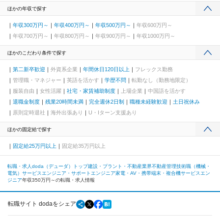
ほかの年収で探す
年収300万円～
年収400万円～
年収500万円～
年収600万円～
年収700万円～
年収800万円～
年収900万円～
年収1000万円～
ほかのこだわり条件で探す
第二新卒歓迎
外資系企業
年間休日120日以上
フレックス勤務
管理職・マネジャー
英語を活かす
学歴不問
転勤なし（勤務地限定）
服装自由
女性活躍
社宅・家賃補助制度
上場企業
中国語を活かす
退職金制度
残業20時間未満
完全週休2日制
職種未経験歓迎
土日祝休み
原則定時退社
海外出張あり
U・Iターン支援あり
ほかの固定給で探す
固定給25万円以上
固定給35万円以上
転職・求人doda（デューダ）トップ
建設・プラント・不動産業界
不動産管理
技術職（機械・
電気）
サービスエンジニア・サポートエンジニア
家電・AV・携帯端末・複合機サービスエン
ジニア
年収350万円～の転職・求人情報
転職サイト dodaをシェア