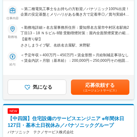
～第二種電気工事士をお持ちの方歓迎／パナソニック100%出資！
企業の安定基盤とメリハリがある働き方で定着率◎／賞与実績4.7
仕事内容
ヶ月～
＜勤務地詳細＞名古屋事務所住所：愛知県名古屋市中村区名駅南2
■職務内容：
丁目13－18 ＮＳビル 8階 受動喫煙対策：屋内全面禁煙変更の範
パナソニック製品をご使用のお客様のお宅を訪問し、アフターサ
勤務地
囲：会社の定める事業所
【最寄り駅】
ービスを提供します。お客様に一番近い立場となるため、お客様
ささしまライブ駅、名鉄名古屋駅、米野駅
からお伺いしたご意見を製造部門へフィードバックする役割も担
っています。
＜予定年収＞400万円～450万円＜賃金形態＞月給制補足事項なし
☆サービスエンジニアの紹介ページ：
＜賃金内訳＞月額（基本給）：200,000円～250,000円その他固定
https://panasonic.co.jp/ew/pts/saiyou/work/work2/index.html
給与
手当/月：9,000円＜月給＞209,000円～259,000円＜昇給有無＞有
☆入社後の流れ：
＜残業手当＞有＜給与補足＞※年齢、経験を考慮し、決定します。
（1）社内での実務研修
■昇給：年1回■賞与：年2回（計4.0ヶ月※2020実績）■外勤手当：
社内で実際の機材を使った研修などもございます。
外勤１日につき800円■ドライバー手当：9,000円/月賃金はあくま
応募依頼する
（2）チューター制度
気になる
でも目安の金額であり、選考を通じて上下する可能性がありま
（エージェントサービス）
OJTは必ずマンツーマンで指導するチューター制度を導入してお
す。月給(月額)は固定手当を含めた表記です。
り、未経験の方でも安心の環境です。
スキルを磨きながら、長く活躍することが可能です！
NEW
■働き方：
【中四国】住宅設備のサービスエンジニア ※年間休日
・1人当たりの担当件数：訪問修理は一日3～5件程です。訪問は
18時までを基本としています。
127日・基本土日祝休み／パナソニックグループ
・直行直帰可能
パナソニック テクノサービス株式会社
・フレックス制度あり（コアタイム無し）