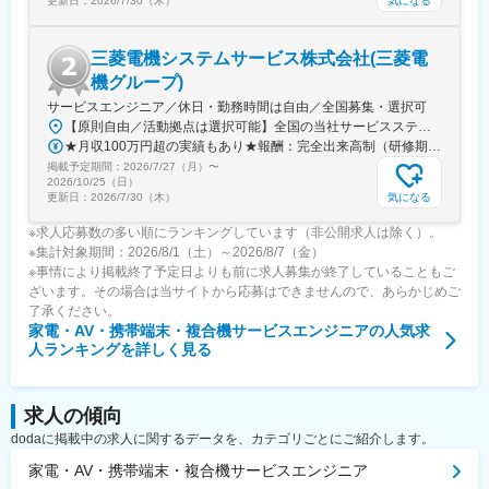
気になる
更新日：
2026/7/30（木）
変更の範囲：会社の定める業務
三菱電機システムサービス株式会社(三菱電
機グループ)
サービスエンジニア／休日・勤務時間は自由／全国募集・選択可
【原則自由／活動拠点は選択可能】全国の当社サービスステーションが活動拠点となります。※希望を考慮します。★積極募集地域★北海道（札幌除く）・山形・岩手・福島（郡山）・埼玉（川越）・東京・栃木（宇都宮）・神奈川（西部）・長野（松本）・茨城・富山・三重（松阪）・静岡（沼津）・愛知・京都・大阪・和歌山・滋賀・奈良・広島・香川・宮崎・長崎・熊本＝＝＜委託地域＞＝＝■北海道札幌、函館、旭川、苫小牧、釧路、帯広、北見、各市近郊■北日本青森（青森市、八戸市）、秋田、岩手、山形、宮城（仙台市、気仙沼市）、福島（いわき市、福島市、会津若松市）■関東東京、千葉、埼玉、神奈川、茨城、栃木、群馬■甲信越山梨、新潟、長野■北陸石川、富山、福井■中部愛知、岐阜、三重、静岡、長野（飯田地区）■関西大阪、兵庫、京都、奈良、滋賀、和歌山■中国広島、岡山、鳥取、島根、山口■四国香川、徳島、愛媛、高知■九州福岡、佐賀、長崎、大分、熊本、宮崎、鹿児島
★月収100万円超の実績もあり★報酬：完全出来高制（研修期間も収入有！）■1件あたり支払額／約3500円～3万円※支払額は修理する製品機種や作業内容により異なります。（例：簡易調整⇒3000円～7000円／1件、技術レベルの高い作業⇒1万円～3万円／1件）※修理件数は1日5件程度です（年間平均）。【月収例】月収40万円（月70件／1日5件×14日）月収115万円（月120件／1日5件×24日 ※繁忙月）＜研修期間中＞※2～6カ月固定報酬：1時間あたり2000円＋交通費別途支給
掲載予定期間：
2026/7/27（月）
〜
2026/10/25（日）
気になる
更新日：
2026/7/30（木）
※求人応募数の多い順にランキングしています（非公開求人は除く）。
※集計対象期間：2026/8/1（土）～2026/8/7（金）
※事情により掲載終了予定日よりも前に求人募集が終了していることもご
ざいます。その場合は当サイトから応募はできませんので、あらかじめご
了承ください。
家電・AV・携帯端末・複合機サービスエンジニア
の人気求
人ランキングを詳しく見る
求人の傾向
dodaに掲載中の求人に関するデータを、カテゴリごとにご紹介します。
家電・AV・携帯端末・複合機サービスエンジニア