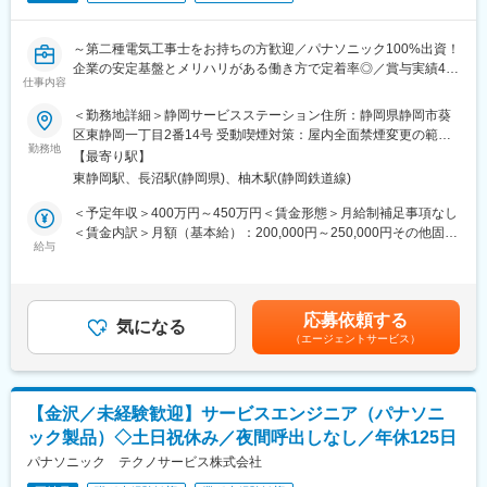
■ご入社後
～第二種電気工事士をお持ちの方歓迎／パナソニック100%出資！
まずはご入社後広島にてじっくりと当社の製品について知識を身
変更の範囲：会社の定める業務
企業の安定基盤とメリハリがある働き方で定着率◎／賞与実績4.7
に着けていただきます。
仕事内容
ヶ月～
その後中四国のいずれかの拠点に配属となります。
※配属先を選ぶことができません。
＜勤務地詳細＞静岡サービスステーション住所：静岡県静岡市葵
■職務内容：
※本人の希望・評価を考慮して、ゼネラル職に転向された場合、全
区東静岡一丁目2番14号 受動喫煙対策：屋内全面禁煙変更の範
パナソニック製品をご使用のお客様のお宅を訪問し、アフターサ
国への転勤の可能性があります。
勤務地
囲：会社の定める事業所
【最寄り駅】
ービスを提供します。お客様に一番近い立場となるため、お客様
東静岡駅、長沼駅(静岡県)、柚木駅(静岡鉄道線)
からお伺いしたご意見を製造部門へフィードバックする役割も担
【当社の特徴】
っています。
◆同社は、住宅設備系のメンテナンスを行っており、洗濯機・冷
＜予定年収＞400万円～450万円＜賃金形態＞月給制補足事項なし
☆サービスエンジニアの紹介ページ：
蔵庫など、白物家電の取扱いはありません。
＜賃金内訳＞月額（基本給）：200,000円～250,000円その他固定
https://panasonic.co.jp/ew/pts/saiyou/work/work2/index.html
◆県内にてエリア制をとっておりますので、宿泊を伴う出張はな
給与
手当/月：9,000円＜月給＞209,000円～259,000円＜昇給有無＞有
☆入社後の流れ：
く安定的に勤務いただくことが可能です。
＜残業手当＞有＜給与補足＞※年齢、経験を考慮し、決定します。
（1）社内での実務研修
◆Panasonicグループの安定基盤：
■昇給：年1回■賞与：年2回（計4.0ヶ月※2020実績）■外勤手当：
社内で実際の機材を使った研修などもございます。
連結売上高2兆円超、従業員数23万人を擁するPanasonicグループ
外勤１日につき800円■ドライバー手当：9,000円/月賃金はあくま
応募依頼する
（2）チューター制度
をバックグラウンドに持ち、安定した経営基盤のもと、長期にご
気になる
でも目安の金額であり、選考を通じて上下する可能性がありま
（エージェントサービス）
OJTは必ずマンツーマンで指導するチューター制度を導入してお
就業いただけます。
す。月給(月額)は固定手当を含めた表記です。
り、未経験の方でも安心の環境です。
■働き方：
【金沢／未経験歓迎】サービスエンジニア（パナソニ
・1人当たりの担当件数：訪問修理は一日3～5件程です。訪問は
ック製品）◇土日祝休み／夜間呼出しなし／年休125日
18時までを基本としています。
・直行直帰可能
パナソニック テクノサービス株式会社
・フレックス制度あり（コアタイム無し）