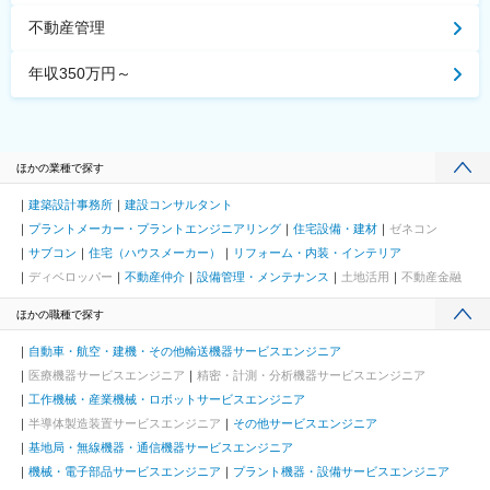
不動産管理
年収350万円～
ほかの業種で探す
建築設計事務所
建設コンサルタント
プラントメーカー・プラントエンジニアリング
住宅設備・建材
ゼネコン
サブコン
住宅（ハウスメーカー）
リフォーム・内装・インテリア
ディベロッパー
不動産仲介
設備管理・メンテナンス
土地活用
不動産金融
ほかの職種で探す
自動車・航空・建機・その他輸送機器サービスエンジニア
医療機器サービスエンジニア
精密・計測・分析機器サービスエンジニア
工作機械・産業機械・ロボットサービスエンジニア
半導体製造装置サービスエンジニア
その他サービスエンジニア
基地局・無線機器・通信機器サービスエンジニア
機械・電子部品サービスエンジニア
プラント機器・設備サービスエンジニア