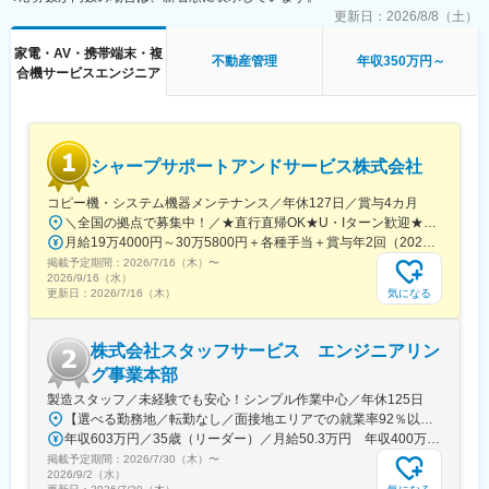
ます。
更新日：
2026/8/8（土）
■魅力：
・営業エリアは、水戸支店の周辺地域になります。遠方への出張
・パナソニック株式会社100％出資！メーカー直系のアフターサ
家電・AV・携帯端末・複
は基本、ありません。
不動産管理
年収350万円～
ービスの会社です。安定した経営基盤と充実した福利厚生が整っ
合機サービスエンジニア
ています。
■組織構成：
・個人のお客様から、「ありがとう」と感謝されるやりがいがあ
各支店には5名前後の営業社員がおり、20代から50代まで幅広い
ります。
年齢層の社員が活躍しています。中途入社者も多く、製造業やド
ライバー、現場作業員など全く違う業界からの転職者も多く在籍
シャープサポートアンドサービス株式会社
しています。
変更の範囲：会社の定める業務
コピー機・システム機器メンテナンス／年休127日／賞与4カ月
■魅力ポイント：
＼全国の拠点で募集中！／★直行直帰OK★U・Iターン歓迎★マイカー通勤OK（勤務地により異なる）■北海道／札幌市、釧路市、帯広市、函館市、旭川市、北見市■岩手県／紫波郡矢巾町■青森県／青森市■秋田県／秋田市■福島県／郡山市■宮城県／仙台市■群馬県／前橋市■新潟県／新潟市、長岡市■栃木県／宇都宮市■茨城県／水戸市、つくば市■埼玉県／さいたま市、川越市■東京都／江東区、北区、中野区、大田区、立川市■千葉県／千葉市■山梨県／甲府市■神奈川県／横浜市、平塚市■静岡県／静岡市、沼津市、浜松市■愛知県／名古屋市、岡崎市■岐阜県／岐阜市■長野県／松本市、長野市■福井県／福井市■和歌山県／和歌山市、田辺市■大阪府／八尾市、堺市、高槻市、大阪市■兵庫県／神戸市、尼崎市■京都府／京都市■滋賀県／大津市■香川県／高松市■徳島県／徳島市■愛媛県／松山市■高知県／高知市■広島県／広島市■岡山県／都窪郡■福岡県／福岡市、北九州市■大分県／大分市■熊本県／上益城郡■鹿児島県／鹿児島市■宮崎県／宮崎市※受動喫煙対策あり
【他業界出身者が活躍中・未経験歓迎】
月給19万4000円～30万5800円＋各種手当＋賞与年2回（2025年度実績）※スキル・経験・能力を考慮して決定します
入社後は約3か月間のOJT期間があり、先輩社員と同行しながら業
掲載予定期間：
2026/7/16（木）
〜
務を覚えていただきます。その後、徐々に独り立ちし、担当エリ
2026/9/16（水）
アでの営業活動を行います。初めての方でも安心して業務に取り
気になる
更新日：
2026/7/16（木）
組める環境が整っています。「カラオケが趣味」「カラオケが好
きで、好きなことに関われる仕事がしたい」といった社員も多い
株式会社スタッフサービス エンジニアリン
です。
【認知度も高く、営業がしやすいです】
グ事業本部
「カラオケDAM」の認知度が高く、お客様にも浸透しており、興
製造スタッフ／未経験でも安心！シンプル作業中心／年休125日
味を持って話を聞いて下さる方が多いです。ベースがしっかりと
【選べる勤務地／転勤なし／面接地エリアでの就業率92％以上／テレワーク実績あり】「地元で働きたい」という希望にも、業界トップクラスの取引事業所数約7,000件&プロジェクト数80,000件の中から検討します。⇒勤務地は北海道・東北・北陸・関東・東海・関西・中国・四国・九州の各都道府県のプロジェクト先※U・Iターン支援あり※面接地エリアでの就業率は92％以上※自動車通勤OK（エリア・プロジェクトによって変動）※寮／社宅制度など福利厚生も充実しています※最終的な就業先は、希望・スキル・経験を考慮し決定します【勤務先企業例】◎自動車・自動車部品トヨタ自動車／日産自動車／本田技研工業／デンソー／アイシン◎情報端末・家電日立製作所／東芝／三菱電機／パナソニック／富士通◎航空・宇宙IHI／三菱重工業／川崎重工業受動喫煙対策：敷地内原則禁煙（就業先によっては喫煙所有）
できあがった状態で営業活動ができるため、当社の営業社員は、
年収603万円／35歳（リーダー）／月給50.3万円 年収400万円／26歳（入社1年目）／月給33.3万円
前進感、達成感を感じながら、毎日の業務に取り組めています。
掲載予定期間：
2026/7/30（木）
〜
コロナ流行で1度、閉店した店舗経営者がコロナ終息を機に店を再
2026/9/2（水）
開する動きも増えており、当社へのニーズも増えています。