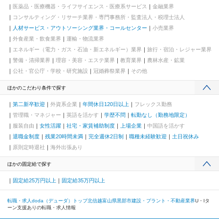
医薬品・医療機器・ライフサイエンス・医療系サービス
金融業界
コンサルティング・リサーチ業界・専門事務所・監査法人・税理士法人
人材サービス・アウトソーシング業界・コールセンター
小売業界
外食産業・飲食業界
運輸・物流業界
エネルギー（電力・ガス・石油・新エネルギー）業界
旅行・宿泊・レジャー業界
警備・清掃業界
理容・美容・エステ業界
教育業界
農林水産・鉱業
公社・官公庁・学校・研究施設
冠婚葬祭業界
その他
ほかのこだわり条件で探す
第二新卒歓迎
外資系企業
年間休日120日以上
フレックス勤務
管理職・マネジャー
英語を活かす
学歴不問
転勤なし（勤務地限定）
服装自由
女性活躍
社宅・家賃補助制度
上場企業
中国語を活かす
退職金制度
残業20時間未満
完全週休2日制
職種未経験歓迎
土日祝休み
原則定時退社
海外出張あり
ほかの固定給で探す
固定給25万円以上
固定給35万円以上
転職・求人doda（デューダ）トップ
北信越
富山県
黒部市
建設・プラント・不動産業界
U・Iタ
ーン支援ありの転職・求人情報