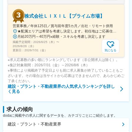
中洲川端駅、福岡空港駅(鉄道)、湯本駅、泉駅(常磐線)、新白河
駅、湯野上温泉駅、原ノ町駅、福島学院前駅、三宮駅(神戸新交
通)、尼崎駅(東海道本線)、宝塚駅、中山寺駅、中八木駅、明石
株式会社ＬＩＸＩＬ【プライム市場】
駅、旭川四条駅、小樽駅、新千歳空港駅(鉄道)、函館駅、新函館北
斗駅、九度山駅、岩出駅、御坊駅、新宮駅、加太駅(和歌山県)、和
営業事務／年休125日／賞与前年度5カ月／出社・リモート併用
歌山大学前駅、立会川駅、王子神谷駅、赤羽駅、乃木坂駅、千葉
★配属エリアは希望を考慮し決定します。初任地はご応募住所での配属となります。入社後、転勤が伴う異動に関しては、必ず勤務地のご希望も確認した上で決定します。【配属オフィス一覧】■東京都品川区西品川1丁目1-1 大崎ガーデンタワー■愛知県名古屋市中村区名駅南4丁目11-40■京都府京都市伏見区竹田田中宮町103 ■大阪府大阪市中央区本町2丁目6-8 センバ・セントラルビル9F■大阪府箕面市萱野4丁目5-45■広島県広島市安佐南区西原6丁目11-8■福岡県福岡市博多区半道橋2-15-10 SOLAビル★出社とリモートワークを併用しながらの勤務となります。 業務に慣れるまでは、原則出社となります。 慣れてきたら少しずつリモートの日を増やし、最終的には週1～3日ほどの出社となる予定です（目安：～入社6カ月）。※受動喫煙対策：あり
中央駅、新宿西口駅、新高島駅、新静岡駅、北鉄金沢駅、丸の内
月給20万円～40万円※経験・スキルを考慮し決定します
駅(愛知県)、大須観音駅、名鉄名古屋駅、矢田駅(愛知県)、ＪＲ松
掲載予定期間：
2026/6/25（木）
〜
山駅前駅、港山駅、岡山駅、安里駅、奥武山公園駅、田茂山駅、
2026/8/26（水）
鵜沼駅、名取駅、宇治駅(京阪線)、嵯峨嵐山駅、元田中駅、山科
気になる
更新日：
2026/7/31（金）
駅、嵐電嵯峨駅、京都河原町駅、新水前寺駅、人吉温泉駅、中央
※求人応募数の多い順にランキングしています（非公開求人は除く）。
前橋駅、新白島駅、琴電志度駅、栗林駅、高松駅(香川県)、春日部
※集計対象期間：2026/7/31（金）～2026/8/6（木）
駅、あすなろう四日市駅、近鉄富田駅、石山駅、大津京駅、膳所
※事情により掲載終了予定日よりも前に求人募集が終了していることもご
駅、中洲通駅、高見橋駅、伊勢佐木長者町駅、桜木町駅、登戸
ざいます。その場合は当サイトから応募はできませんので、あらかじめご
駅、武蔵小杉駅、弘前東高前駅、古庄駅、吉原本町駅、京成船橋
了承ください。
駅、萩ノ茶屋駅、大阪ビジネスパーク駅、大阪難波駅、なにわ橋
建設・プラント・不動産業界
の人気求人ランキングを詳し
駅、大阪上本町駅、新地中華街駅、新橋駅、西日暮里駅、秋葉原
く見る
駅、牛田駅(東京都)、蔵前駅、とうきょうスカイツリー駅、今市
駅、西田原本駅、生駒駅、王寺駅、新魚津駅、インテック本社前
駅、サンドーム西駅、越前花堂駅、紫駅、香椎駅、呉服町駅(福岡
県)、三ノ宮駅、宝塚南口駅、中山観音駅、山陽明石駅、さっぽろ
求人の傾向
駅、函館駅前駅、京王八王子駅、王子駅、赤羽岩淵駅、都庁前
dodaに掲載中の求人に関するデータを、カテゴリごとにご紹介します。
駅、日吉町駅、七ツ屋駅、三宮・花時計前駅、矢場町駅、近鉄名
建設・プラント・不動産業界
古屋駅、大曽根駅、西堀端駅、西川緑道公園駅、おもろまち駅、
犬山遊園駅、四宮駅、嵐山駅(京福線)、三条駅(京都府)、新水前寺