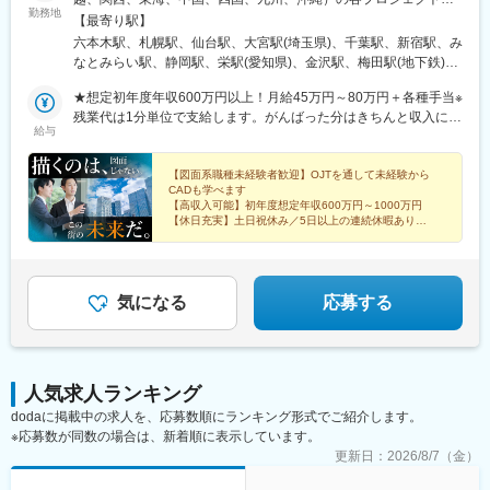
藤枝駅、来宮駅、本吉原駅、富士駅、羽咋駅、四十万駅、笠師保
勤務地
駅、三島広小路駅、ハウステンボス駅、五島町駅、西松本駅、中
希望勤務地にほぼ100％配属。希望のエリアを聞かせてくださ
【最寄り駅】
駅、曽谷駅、鶴来駅、井口駅(石川県)、我孫子駅、佐倉駅、蘇我
浜駅、電鉄出雲市駅、池谷駅、東武日光駅、インテック本社前
い。※エリアにより異なる場合がありますが、希望エリアを管轄す
六本木駅、札幌駅、仙台駅、大宮駅(埼玉県)、千葉駅、新宿駅、み
駅、船橋駅、大網駅、茂原駅、今池駅(大阪府)、大阪城公園駅、な
駅、祇園駅(福岡県)、九州鉄道記念館駅、三宮駅(神戸市営)、三宮
る配属支店内で配属されています。※U・Iターン支援あり（引越し
なとみらい駅、静岡駅、栄駅(愛知県)、金沢駅、梅田駅(地下鉄)、
んば駅(地下鉄)、淀屋橋駅、鶴橋駅、十三駅、佐伯駅、大在駅、東
駅(神戸新交通)、南新宿駅、堺筋本町駅、北１２条駅、市役所前駅
費用会社負担）※各プロジェクト近くに自己負担実質0円の社宅あ
神戸三宮駅(阪神)、銀山町駅、博多駅、八王子駅、江坂駅、中部国
中津駅、日田駅、天ケ瀬駅、亀川駅、愛野駅、諏訪駅、現川駅、
(北海道)、仙台駅、栄町駅(千葉県)、京成船橋駅、四ツ谷駅、八丁
り※社内規定あり※プロジェクトによりリモートワーク可能※プロ
★想定初年度年収600万円以上！月給45万円～80万円＋各種手当※
際空港駅(鉄道)、伏見駅(愛知県)、鶴舞駅、上前津駅、国際センタ
西浜町駅、島原駅、市布駅、穂高駅、駒ケ根駅、姨捨駅、野辺山
堀駅(東京都)、赤坂見附駅、東新宿駅、高島町駅、汐入駅、富山駅
ジェクトにより自動車通勤可能北海道 東北／青森、岩手、宮城、
残業代は1分単位で支給します。がんばった分はきちんと収入に還
ー駅、ナゴヤドーム前矢田駅、今治駅、大手町駅(愛媛県)、梅津寺
駅、川路駅、信濃森上駅、倉吉駅、生山駅、根雨駅、若桜駅、伯
給与
北駅、七ツ屋駅、福井城址大名町駅、第一通り駅、日吉町駅、名
秋田、山形、福島 関東／東京、神奈川、千葉、埼玉、茨城、栃
元します!※年齢・経験・能力・適性を考慮して、支給額を決定し
駅、新居浜駅、壬生川駅、伊予大洲駅、友部駅、ひたち野うしく
耆大山駅、東山公園駅(鳥取県)、木次駅、津和野駅、大津町駅、荘
鉄名古屋駅、西一宮駅、駅前駅、島ノ関駅、東寺駅、大阪駅、花
木、群馬 北陸・甲信越／新潟、長野、富山、石川、福井、山梨 関
ます。＜年収例＞・714万円（38歳）・874万円（49歳）・1085
駅、牛久駅、古河駅、鹿島神宮駅、取手駅、妹尾駅、岡山駅前
原駅、雲州平田駅、亀嵩駅、汐留駅、日暮里駅(舎人ライナー)、末
田口駅、高速神戸駅、香櫨園駅、宝山寺駅、西川緑道公園駅、猿
西／大阪、京都、滋賀、兵庫、奈良、和歌山 東海／愛知、静岡、
万円（56歳）
【図面系職種未経験者歓迎】OJTを通して未経験から
駅、大元駅、宇野駅、児島駅、茶屋町駅、牧志駅、壺川駅、小禄
広町駅(東京都)、北千住駅、浅草駅、押上駅、阿波橘駅、西原駅
CADも学べます
猴橋町駅、後免東町駅、天神駅、二本木口駅、桜島桟橋通駅、南
三重、岐阜 中国・四国／鳥取、島根、岡山、広島、山口、徳島、
駅、石嶺駅、赤嶺駅、古島駅、一ノ関駅、雫石駅、仙北町駅、盛
(徳島県)、阿南駅、牟岐駅、阿波池田駅、板野駅、岡本駅(栃木
【高収入可能】初年度想定年収600万円～1000万円
町駅、水前寺駅、後免西町駅、鹿児島中央駅
香川、高知、愛媛 九州／福岡、佐賀、長崎、熊本、大分、宮崎、
駅、大釜駅、二戸駅、新鵜沼駅、西岐阜駅、穂積駅、中津川駅、
【休日充実】土日祝休み／5日以上の連続休暇あり
県)、宝積寺駅、佐野駅、間々田駅、那須塩原駅、下今市駅、田原
鹿児島、沖縄＜交通＞各プロジェクト先により異なります。※基本
【待遇充実】実質0円の社宅あり
土岐市駅、美濃太田駅、延岡駅、南延岡駅、運動公園駅(宮崎県)、
本駅、畝傍御陵前駅、鳥居前駅、郡山駅(奈良県)、平端駅、信貴山
【転勤なし】勤務地は希望を100%考慮
的に現場へは直行直帰。※自動車通勤OKのプロジェクトあり※通勤
高鍋駅、日向市駅、油津駅、気仙沼駅、松島海岸駅、泉中央駅、
下駅、滑川駅、魚津駅、高岡駅、鐘釣駅、若栗駅、オークスカナ
圏内の希望を最大限考慮。
陸前白沢駅、美田園駅、杜せきのした駅、宇治駅(奈良線)、トロッ
ルパークホテル富山前、三国港駅、鯖江駅、小浜駅、越前大野
コ嵯峨駅、出町柳駅、京阪山科駅、嵐山駅(阪急線)、祇園四条駅、
気になる
応募する
駅、森田駅、花堂駅、行橋駅、新宮中央駅、二日市駅、西鉄香椎
宮地駅、宇土駅、国府駅(熊本県)、武蔵塚駅、人吉駅、八代駅、館
駅、中洲川端駅、福岡空港駅(鉄道)、湯本駅、泉駅(常磐線)、新白
林駅、川原湯温泉駅、城東駅、前橋駅、板倉東洋大前駅、水上
河駅、湯野上温泉駅、原ノ町駅、福島学院前駅、三宮駅(神戸新交
駅、呉駅、城北駅、西条駅(広島県)、新尾道駅、東福山駅、松永
通)、尼崎駅(東海道本線)、宝塚駅、中山寺駅、中八木駅、明石
駅、原駅(香川県)、栗林公園駅、屋島駅、高松築港駅、瓦町駅、水
駅、旭川四条駅、小樽駅、新千歳空港駅(鉄道)、函館駅、新函館北
人気求人ランキング
田駅、八代通駅、波川駅、佐川駅、土佐一宮駅、宿毛駅、伊万里
斗駅、九度山駅、岩出駅、御坊駅、新宮駅、加太駅(和歌山県)、和
dodaに掲載中の求人を、応募数順にランキング形式でご紹介します。
駅、けやき台駅、弥生が丘駅、東唐津駅、和多田駅、鉄道博物館
歌山大学前駅、立会川駅、王子神谷駅、赤羽駅、乃木坂駅、千葉
※応募数が同数の場合は、新着順に表示しています。
駅、南浦和駅、浦和美園駅、籠原駅、八木崎駅、東川口駅、近鉄
中央駅、新宿西口駅、新高島駅、新静岡駅、北鉄金沢駅、丸の内
四日市駅、富田駅(三重県)、四日市駅、志摩神明駅、伊勢中川駅、
更新日：
2026/8/7（金）
駅(愛知県)、大須観音駅、名鉄名古屋駅、矢田駅(愛知県)、ＪＲ松
久居駅、北山形駅、面白山高原駅、蔵王駅、東金井駅、羽前千歳
山駅前駅、港山駅、岡山駅、安里駅、奥武山公園駅、田茂山駅、