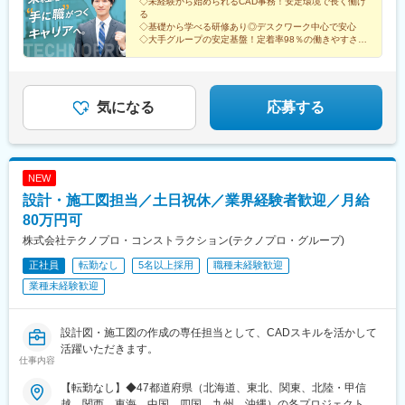
国／鳥取、島根、岡山、広島、山口、徳島、香川、高知、愛媛 九
5,000円＋賞与なし（一律支給の業績手当6万6,200円を含む）※固
◇未経験から始められるCAD事務！安定環境で長く働け
駅、大元駅、宇野駅、児島駅、茶屋町駅、牧志駅、壺川駅、小禄
駅、村上駅(新潟県)、ガーラ湯沢駅、新横浜駅、大船駅、小田原
る
州／福岡、佐賀、長崎、熊本、大分、宮崎、鹿児島、沖縄＜交通
定残業なし(3)月給29万5,675円＋賞与なし（一律支給の業績手当6
駅、石嶺駅、赤嶺駅、古島駅、一ノ関駅、雫石駅、仙北町駅、盛
駅、鰺ケ沢駅、新青森駅、本八戸駅、三島駅、沼津駅、熱海駅、
◇基礎から学べる研修あり◎デスクワーク中心で安心
＞各プロジェクト先により異なります。※基本的に現場へは直行直
万6,200円＋固定残業手当15時間分／3万675円を含む※超過分は別
駅、大釜駅、二戸駅、新鵜沼駅、西岐阜駅、穂積駅、中津川駅、
◇大手グループの安定基盤！定着率98％の働きやすさ
加賀温泉駅、東金沢駅、小松駅、賀来駅、由布院駅、南風崎駅、
帰。※自動車通勤OKのプロジェクトあり※通勤圏内の希望を最大限
途支給）▼(3)の場合の社内研修中の給与月給26万5,000円＋賞与
◇土日祝休み×残業少なめで、無理なく続けられる環境
土岐市駅、美濃太田駅、延岡駅、南延岡駅、運動公園駅(宮崎県)、
長崎駅前駅、塩尻駅、松本駅、権堂駅、米子空港駅(鉄道)、境港
考慮。
なし（一律支給の業績手当6万6,200円を含む）※固定残業なし▽
高鍋駅、日向市駅、油津駅、気仙沼駅、松島海岸駅、泉中央駅、
駅、米子駅、出雲市駅、出雲大社前駅、大津町駅、鴨島駅、二軒
年収例350万円（25歳／入社1年）473万円（35歳／入社3年）
陸前白沢駅、美田園駅、杜せきのした駅、宇治駅(奈良線)、トロッ
屋駅、阿波大谷駅、東武ワールドスクウェア駅、日光駅、間藤
652万円（39歳／入社8年）
コ嵯峨駅、出町柳駅、京阪山科駅、嵐山駅(阪急線)、祇園四条駅、
気になる
応募する
駅、大和八木駅、大和西大寺駅、近鉄奈良駅、鐘釣駅、欅平駅、
宮地駅、宇土駅、国府駅(熊本県)、武蔵塚駅、人吉駅、八代駅、館
オークスカナルパークホテル富山前、芦原温泉駅、九頭竜湖駅、
林駅、川原湯温泉駅、城東駅、前橋駅、板倉東洋大前駅、水上
敦賀駅、太宰府駅、博多駅、門司港駅、泉駅(常磐線)、会津若松
駅、呉駅、城北駅、西条駅(広島県)、新尾道駅、東福山駅、松永
駅、新白河駅、三ノ宮駅、西明石駅、小樽駅、新千歳空港駅(鉄
駅、原駅(香川県)、栗林公園駅、屋島駅、高松築港駅、瓦町駅、水
道)、新函館北斗駅、貴志駅、白浜駅、和歌山市駅、海浜幕張駅、
NEW
田駅、八代通駅、波川駅、佐川駅、土佐一宮駅、宿毛駅、伊万里
北参道駅、広瀬通駅、なにわ橋駅、さっぽろ駅、函館駅前駅、弘
設計・施工図担当／土日祝休／業界経験者歓迎／月給
駅、けやき台駅、弥生が丘駅、東唐津駅、和多田駅、鉄道博物館
前東高前駅、曽根田駅、工機前駅、足利市駅、中央前橋駅、西桐
駅、南浦和駅、浦和美園駅、籠原駅、八木崎駅、東川口駅、近鉄
80万円可
生駅、本川越駅、京成千葉駅、船橋駅、市川駅、京王八王子駅、
四日市駅、富田駅(三重県)、四日市駅、志摩神明駅、伊勢中川駅、
布田駅、半蔵門駅、日本橋駅(東京都)、溜池山王駅、新宿御苑前
株式会社テクノプロ・コンストラクション(テクノプロ・グループ)
久居駅、北山形駅、面白山高原駅、蔵王駅、東金井駅、羽前千歳
駅、新高島駅、京急川崎駅、逸見駅、北鉄金沢駅、福井駅(福井
正社員
転勤なし
5名以上採用
職種未経験歓迎
駅、高畠駅、下関駅、岩国駅、湯ノ峠駅、目出駅、新南陽駅、周
県)、名鉄岐阜駅、新浜松駅、新静岡駅、名古屋駅、新豊田駅、名
防花岡駅、塩山駅、竜王駅、猿橋駅、身延駅、韮崎駅、富士山
業種未経験歓迎
鉄一宮駅、新豊橋駅、岡崎公園前駅、上栄町駅、九条駅(京都府)、
駅、近江八幡駅、栗東駅、京阪石山駅、京阪大津京駅、京阪膳所
大阪梅田駅(阪神線)、大小路駅、東花園駅、宮之阪駅、蛸地蔵駅、
駅、南彦根駅、阿久根駅、吉松駅、加治木駅、市立病院前駅(鹿児
ハーバーランド駅、山陽姫路駅、さくら夙川駅、伊丹駅(阪急線)、
島県)、鹿児島中央駅前駅、霧島神宮駅、象潟駅、森岳駅、土崎
設計図・施工図の作成の専任担当として、CADスキルを活かして
八木西口駅、生駒駅、香芝駅、田中口駅、岡山駅前駅、倉敷市
駅、角館駅、田沢湖駅、能代駅、東三条駅、糸魚川駅、まつだい
活躍いただきます。
駅、眉山ロープウェイ山麓駅、高松築港駅、後免町駅(軌道線)、西
仕事内容
駅、直江津駅、東新潟駅、弥彦駅、戸塚駅、関内駅、桜木町駅、
鉄福岡駅、熊本駅前駅、鹿児島駅前駅、東別院駅、大曽根駅、道
石川町駅、向ケ丘遊園駅、新丸子駅、弘前駅、七戸十和田駅、鰺
後温泉駅、嵯峨嵐山駅、嵐電嵯峨駅、市立体育館前駅、広電宮島
【転勤なし】◆47都道府県（北海道、東北、関東、北陸・甲信
ケ沢駅、新青森駅、田舎館駅、八戸駅、掛川駅、長沼駅(静岡県)、
口駅、高知駅前駅、後免中町駅、伊勢市駅、新岩国駅、高見橋
越、関西、東海、中国、四国、九州、沖縄）の各プロジェクト先※