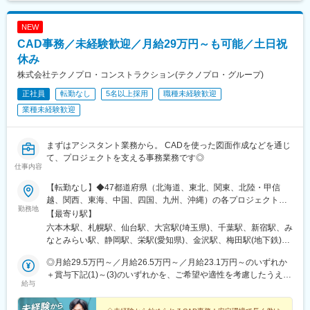
都駅、宇治駅(奈良線)、亀岡駅、西梅田駅、堺駅、河内花園駅、枚
方市駅、豊中駅、岸和田駅、吹田駅(東海道本線)、和泉中央駅、神
NEW
戸駅(兵庫県)、姫路駅、西宮駅、尼崎駅(東海道本線)、伊丹駅(福知
CAD事務／未経験歓迎／月給29万円～も可能／土日祝
山線)、奈良駅、畝傍駅、鳥居前駅、郡山駅(奈良県)、近鉄下田
駅、天理駅、和歌山駅、紀伊田辺駅、橋本駅(和歌山県)、打田駅、
休み
鳥取駅、松江駅、岡山駅、倉敷駅、津山駅、広島駅、福山駅、呉
株式会社テクノプロ・コンストラクション(テクノプロ・グループ)
駅、東広島駅、下関駅、山口駅(山口県)、宇部駅、徳山駅、徳島
正社員
転勤なし
5名以上採用
職種未経験歓迎
駅、阿南駅、高松駅(香川県)、丸亀駅、詫間駅、松山駅(愛媛県)、
今治駅、新居浜駅、後免町駅(鉄道線)、高知駅、天神南駅、小倉駅
業種未経験歓迎
(福岡県)、久留米駅、飯塚駅、大牟田駅、春日駅(福岡県)、佐賀
駅、唐津駅、鳥栖駅、長崎駅(長崎県)、佐世保駅、諫早駅、熊本
駅、八代駅、愛野駅、大分駅、別府駅(大分県)、中津駅(大分県)、
まずはアシスタント業務から。 CADを使った図面作成などを通じ
佐伯駅、宮崎駅、都城駅、日向市駅、鹿児島駅、霧島神宮駅、宮
て、プロジェクトを支える事務業務です◎
仕事内容
ケ浜駅、三河安城駅、金山駅(愛知県)、ナゴヤドーム前矢田駅、下
灘駅、宇和島駅、道後公園駅、石岡駅、東岡山駅、西大寺駅、北
【転勤なし】◆47都道府県（北海道、東北、関東、北陸・甲信
長瀬駅、水沢駅、平泉駅、北上駅、岐阜羽島駅、高山駅、大垣
越、関西、東海、中国、四国、九州、沖縄）の各プロジェクト先※
駅、南宮崎駅、日向住吉駅、油津駅、南仙台駅、多賀城駅、トロ
勤務地
希望勤務地にほぼ100％配属。希望のエリアを聞かせてくださ
【最寄り駅】
ッコ嵯峨駅、嵐山駅(京福線)、阿蘇駅、水前寺公園駅、長野原草津
い。※エリアにより異なる場合がありますが、希望エリアを管轄す
六本木駅、札幌駅、仙台駅、大宮駅(埼玉県)、千葉駅、新宿駅、み
口駅、新前橋駅、三原駅、宮島口駅、尾道駅、宇多津駅、坂出
る支店内で配属されています。※U・Iターン支援あり（引越し費用
なとみらい駅、静岡駅、栄駅(愛知県)、金沢駅、梅田駅(地下鉄)、
駅、多度津駅、高知橋駅、須崎駅、後免駅、新鳥栖駅、伊万里
会社負担）※各プロジェクト近くに自己負担実質0円の社宅あり※
神戸三宮駅(阪神)、銀山町駅、博多駅、八王子駅、江坂駅、中部国
駅、武雄温泉駅、浦和駅、熊谷駅、志茂駅、宇治山田駅、播磨
社内規定あり北海道 東北／青森、岩手、宮城、秋田、山形、福島
◎月給29.5万円～／月給26.5万円～／月給23.1万円～のいずれか
際空港駅(鉄道)、伏見駅(愛知県)、鶴舞駅、上前津駅、国際センタ
駅、面白山高原駅、伊勢中川駅、かみのやま温泉駅、新庄駅、新
関東／東京、神奈川、千葉、埼玉、茨城、栃木、群馬 北陸・甲信
＋賞与下記(1)～(3)のいずれかを、ご希望や適性を考慮したうえで
ー駅、ナゴヤドーム前矢田駅、今治駅、大手町駅(愛媛県)、梅津寺
下関駅、清流新岩国駅、新山口駅、富士急ハイランド駅、石和温
給与
越／新潟、長野、富山、石川、福井、山梨 関西／大阪、京都、滋
決定します。＼1年目の想定年収359万円～407万円／(1)月給23万
駅、新居浜駅、壬生川駅、伊予大洲駅、友部駅、ひたち野うしく
泉駅、小淵沢駅、守山駅、彦根駅、米原駅、川内駅(鹿児島県)、指
賀、兵庫、奈良、和歌山 東海／愛知、静岡、三重、岐阜 中国・四
1,000円＋賞与年2回（計2ヶ月分）※固定残業なし(2)月給26万
駅、牛久駅、古河駅、鹿島神宮駅、取手駅、妹尾駅、岡山駅前
宿駅、鹿児島中央駅前駅、森岳駅、角館駅、東能代駅、燕三条