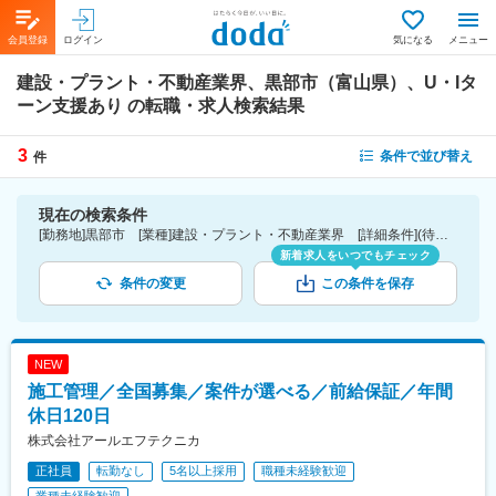
会員登録
ログイン
気になる
メニュー
建設・プラント・不動産業界、黒部市（富山県）、U・Iタ
ーン支援あり
の転職・求人検索結果
3
条件で並び替え
件
現在の検索条件
[勤務地]黒部市 [業種]建設・プラント・不動産業界 [詳細条件](待遇・福利厚生)U・Iターン支援あり
新着求人をいつでもチェック
条件の変更
この条件を保存
NEW
施工管理／全国募集／案件が選べる／前給保証／年間
休日120日
株式会社アールエフテクニカ
正社員
転勤なし
5名以上採用
職種未経験歓迎