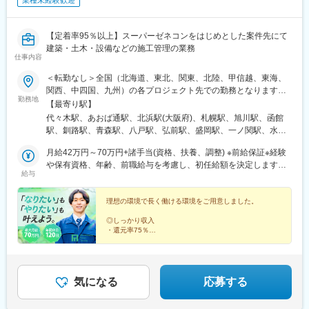
業種未経験歓迎
【定着率95％以上】スーパーゼネコンをはじめとした案件先にて
建築・土木・設備などの施工管理の業務
仕事内容
＜転勤なし＞全国（北海道、東北、関東、北陸、甲信越、東海、
関西、中四国、九州）の各プロジェクト先での勤務となります。※
勤務地
勤務地は希望を考慮します。※転居を伴う転勤なし※車通勤OK（勤
【最寄り駅】
務地による）※直行直帰OK※U・Iターン歓迎。社員寮完備＆住宅補
代々木駅、あおば通駅、北浜駅(大阪府)、札幌駅、旭川駅、函館
助制度あり（規定あり）【東京オフィス】東京都渋谷区千駄ヶ谷
駅、釧路駅、青森駅、八戸駅、弘前駅、盛岡駅、一ノ関駅、水沢
5-17-14 MSD20ビル3F【大阪オフィス】大阪府大阪市中央区平野
江刺駅、仙台駅(地下鉄)、石巻駅、鹿島台駅、秋田駅、横手駅、山
町1-7-3 吉田ビル5階【仙台オフィス】宮城県仙台市青葉区中央2-
月給42万円～70万円+諸手当(資格、扶養、調整) ※前給保証※経験
形駅、三瀬駅、いわき駅、郡山駅(福島県)、福島駅(福島県)、水戸
11-1 オルタス仙台ビル3階
や保有資格、年齢、前職給与を考慮し、初任給額を決定します。※
駅、つくば駅、日立駅、勝田駅、土浦駅、古河駅、下妻駅、守谷
給与
残業代は全額支給します。＜年収例＞750万円（29歳・経験10年
駅、宇都宮駅、小山駅、栃木駅、足利駅、佐野駅、那須塩原駅、
目）1000万円（54歳・経験32年目）
高崎駅、前橋駅、太田駅(群馬県)、伊勢崎駅、桐生駅、渋川駅、大
理想の環境で長く働ける環境をご用意しました。
宮駅(埼玉県)、さいたま新都心駅、川口駅、川越駅、所沢駅、越谷
駅、八潮駅、千葉駅、東海神駅、松戸駅、市川真間駅、柏駅、五
◎しっかり収入
井駅、木更津駅、新習志野駅、浦安駅(千葉県)、八王子駅、町田
・還元率75％
・最大月給70万円も可
駅、府中駅(東京都)、調布駅、保谷駅、麹町駅、茅場町駅、赤坂駅
・各種手当が充実
(東京都)、新宿三丁目駅、横浜駅、川崎駅、上溝駅、横須賀駅、藤
沢本町駅、平塚駅、本厚木駅、新潟駅、長岡駅、上越妙高駅、富
◎ワークライフバランス
山駅、金沢駅、福井駅、甲府駅、長野駅、岐阜駅、浜松駅、静岡
・年間休日120日
気になる
応募する
・完全週休2日制
駅、富士宮駅、近鉄名古屋駅、豊田市駅、尾張一宮駅、豊橋駅、
・出張時帰省費年3回
中岡崎駅、四日市駅、津駅、大津駅、草津駅(滋賀県)、長浜駅、京