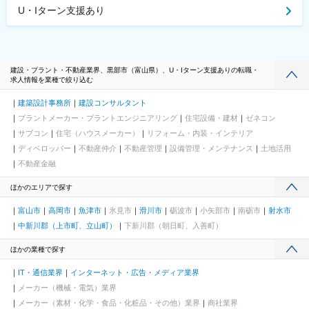
駅前駅、三俣駅、白島駅(広島高速交通線)、栗林公園北口駅、片原
U・Iターン支援あり
町駅(香川県)、唐橋前駅、近江神宮前駅、錦駅、神田駅(鹿児島
県)、鹿児島中央駅、日本大通り駅、馬車道駅、東静岡駅、ジヤト
コ前駅、東海神駅、動物園前駅、森ノ宮駅、なんば駅(南海線)、北
浜駅(大阪府)、桃谷駅、観光通駅、築地市場駅、西日暮里駅(舎人
ライナー)、岩本町駅、京成関屋駅、田原町駅(東京都)、曳舟駅、
建設・プラント・不動産業界、黒部市（富山県）、U・Iターン支援ありの転職・
求人情報を業種で絞り込む
宝山寺駅、新王寺駅、末広町駅(富山県)、富山駅、西鯖江駅、ベル
前駅、西鉄二日市駅、香椎宮前駅、櫛田神社前駅、西新町駅、北
建築設計事務所
建設コンサルタント
１２条駅、松風町駅
プラントメーカー・プラントエンジニアリング
住宅設備・建材
ゼネコン
サブコン
住宅（ハウスメーカー）
リフォーム・内装・インテリア
ディベロッパー
不動産仲介
不動産管理
設備管理・メンテナンス
土地活用
不動産金融
ほかのエリアで探す
富山市
高岡市
魚津市
氷見市
滑川市
砺波市
小矢部市
南砺市
射水市
中新川郡（上市町、立山町）
下新川郡（朝日町、入善町）
ほかの業種で探す
IT・通信業界
インターネット・広告・メディア業界
メーカー（機械・電気）業界
メーカー（素材・化学・食品・化粧品・その他）業界
商社業界