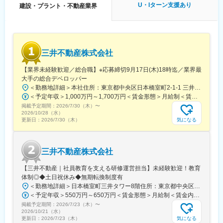
駅、高畠駅、下関駅、岩国駅、湯ノ峠駅、目出駅、新南陽駅、周
U・Iターン支援あり
鵜沼駅、名取駅、宇治駅(京阪線)、嵯峨嵐山駅、元田中駅、山科
建設・プラント・不動産業界
防花岡駅、塩山駅、竜王駅、猿橋駅、身延駅、韮崎駅、富士山
駅、嵐電嵯峨駅、京都河原町駅、新水前寺駅、人吉温泉駅、中央
駅、近江八幡駅、栗東駅、京阪石山駅、京阪大津京駅、京阪膳所
前橋駅、新白島駅、琴電志度駅、栗林駅、高松駅(香川県)、春日部
駅、南彦根駅、阿久根駅、吉松駅、加治木駅、市立病院前駅(鹿児
駅、あすなろう四日市駅、近鉄富田駅、石山駅、大津京駅、膳所
島県)、鹿児島中央駅前駅、霧島神宮駅、象潟駅、森岳駅、土崎
駅、中洲通駅、高見橋駅、伊勢佐木長者町駅、馬車道駅、登戸
駅、角館駅、田沢湖駅、能代駅、東三条駅、糸魚川駅、まつだい
駅、武蔵小杉駅、弘前東高前駅、古庄駅、吉原本町駅、京成船橋
三井不動産株式会社
駅、直江津駅、東新潟駅、弥彦駅、戸塚駅、関内駅、石川町駅、
駅、萩ノ茶屋駅、大阪ビジネスパーク駅、大阪難波駅、なにわ橋
向ケ丘遊園駅、新丸子駅、弘前駅、七戸十和田駅、鰺ケ沢駅、新
駅、大阪上本町駅、新地中華街駅、新橋駅、西日暮里駅、秋葉原
【業界未経験歓迎／総合職】※応募締切9月17日(木)18時迄／業界最
青森駅、田舎館駅、八戸駅、掛川駅、長沼駅(静岡県)、藤枝駅、来
駅、牛田駅(東京都)、蔵前駅、とうきょうスカイツリー駅、今市
大手の総合デベロッパー
宮駅、本吉原駅、富士駅、羽咋駅、四十万駅、笠師保駅、曽谷
駅、西田原本駅、生駒駅、王寺駅、新魚津駅、インテック本社前
＜勤務地詳細＞本社住所：東京都中央区日本橋室町2-1-1 三井本館勤務地最寄駅：東京メトロ銀座線・半蔵門線／三越前駅受動喫煙対策：屋内全面禁煙変更の範囲：会社の定める事業所（リモートワーク含む）
駅、鶴来駅、井口駅(石川県)、我孫子駅、佐倉駅、蘇我駅、船橋
駅、サンドーム西駅、越前花堂駅、紫駅、香椎駅、呉服町駅(福岡
＜予定年収＞1,000万円～1,700万円＜賃金形態＞月給制＜賃金内訳＞月額（基本給）：470,000円～800,000円＜月給＞470,000円～800,000円＜昇給有無＞有＜残業手当＞有＜給与補足＞※経験に応ず※上記年収は基礎給与・賞与（2回）を含む。時間外勤務手当・諸手当別途支給。※あくまでモデルケースであり、実際の年収とは異なる可能性があります。処遇条件の詳細は内定後のオファー面談にてご説明いたします。賃金はあくまでも目安の金額であり、選考を通じて上下する可能性があります。月給(月額)は固定手当を含めた表記です。
駅、大網駅、茂原駅、今池駅(大阪府)、大阪城公園駅、なんば駅
県)、三ノ宮駅、宝塚南口駅、中山観音駅、山陽明石駅、さっぽろ
掲載予定期間：
2026/7/30（木）
〜
(地下鉄)、淀屋橋駅、鶴橋駅、十三駅、佐伯駅、大在駅、東中津
駅、函館駅前駅、京王八王子駅、王子駅、赤羽岩淵駅、都庁前
2026/10/28（水）
駅、日田駅、天ケ瀬駅、亀川駅、愛野駅、諏訪駅、現川駅、西浜
気になる
更新日：
2026/7/30（木）
駅、日吉町駅、七ツ屋駅、三宮・花時計前駅、矢場町駅、近鉄名
町駅、島原駅、市布駅、穂高駅、駒ケ根駅、姨捨駅、野辺山駅、
古屋駅、大曽根駅、西堀端駅、西川緑道公園駅、おもろまち駅、
川路駅、信濃森上駅、倉吉駅、生山駅、根雨駅、若桜駅、伯耆大
犬山遊園駅、四宮駅、嵐山駅(京福線)、三条駅(京都府)、新水前寺
山駅、東山公園駅(鳥取県)、木次駅、津和野駅、大津町駅、荘原
駅前駅、三俣駅、白島駅(広島高速交通線)、栗林公園北口駅、片原
三井不動産株式会社
駅、雲州平田駅、亀嵩駅、汐留駅、日暮里駅(舎人ライナー)、末広
町駅(香川県)、唐橋前駅、近江神宮前駅、錦駅、神田駅(鹿児島
町駅(東京都)、北千住駅、浅草駅、押上駅、阿波橘駅、西原駅(徳
県)、鹿児島中央駅、日本大通り駅、東静岡駅、ジヤトコ前駅、東
【三井不動産｜社員教育を支える研修運営担当】未経験歓迎！教育
島県)、阿南駅、牟岐駅、阿波池田駅、板野駅、岡本駅(栃木県)、
海神駅、動物園前駅、森ノ宮駅、なんば駅(南海線)、北浜駅(大阪
体制◎◆土日祝休み◆無期転換制度有
宝積寺駅、佐野駅、間々田駅、那須塩原駅、下今市駅、田原本
府)、桃谷駅、観光通駅、築地市場駅、西日暮里駅(舎人ライナ
＜勤務地詳細＞日本橋室町三井タワー8階住所：東京都中央区日本橋室町3-2-1 日本橋室町三井タワー8階受動喫煙対策：屋内全面禁煙変更の範囲：会社の定める事業所
駅、畝傍御陵前駅、鳥居前駅、郡山駅(奈良県)、平端駅、信貴山下
ー)、岩本町駅、京成関屋駅、田原町駅(東京都)、曳舟駅、宝山寺
＜予定年収＞550万円～650万円＜賃金形態＞月給制＜賃金内訳＞月額（基本給）：343,750円～406,250円＜月給＞343,750円～406,250円＜昇給有無＞無＜残業手当＞有＜給与補足＞※ご経験などを総合的に考慮致します。同社規定に基づき処遇します。昇給なし・賞与あり。（社内登用試験に合格し、無期社員となれば昇給あり。）※残業手当：年収600万円以上の場合は専門手当（20時間相当）あり。賃金はあくまでも目安の金額であり、選考を通じて上下する可能性があります。月給(月額)は固定手当を含めた表記です。
駅、滑川駅、魚津駅、高岡駅、鐘釣駅、若栗駅、オークスカナル
駅、新王寺駅、末広町駅(富山県)、富山駅、西鯖江駅、ベル前駅、
掲載予定期間：
2026/7/23（木）
〜
パークホテル富山前、三国港駅、鯖江駅、小浜駅、越前大野駅、
西鉄二日市駅、香椎宮前駅、櫛田神社前駅、西新町駅、北１２条
2026/10/21（水）
森田駅、花堂駅、行橋駅、新宮中央駅、二日市駅、西鉄香椎駅、
気になる
更新日：
2026/7/23（木）
駅、松風町駅