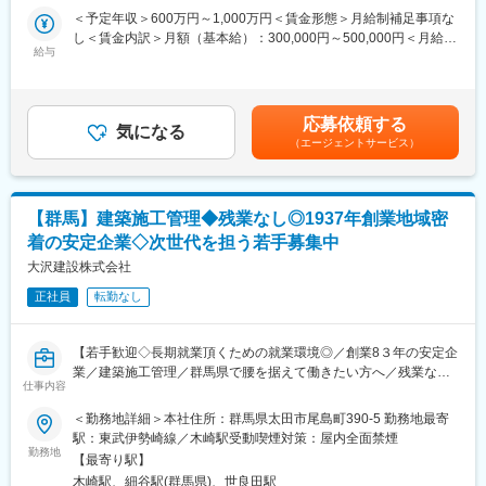
において空調設備・給排水・衛生設備等の施工管理をお任せいた
ル”として上流工程から関わります。
＜予定年収＞600万円～1,000万円＜賃金形態＞月給制補足事項な
します。
建築の知識は無くても、専門スキルは入社後に段階的に習得でき
し＜賃金内訳＞月額（基本給）：300,000円～500,000円＜月給＞
給与
ます。業界未経験での中途入社者も多くいらっしゃいます。
300,000円～500,000円＜昇給有無＞無＜残業手当＞有＜給与補足
■業務の詳細：
上流コンサルで市場価値の高いキャリアを形成できます。また脱
＞■昇給：年1回（7月）■賞与：年2回（6月・12月）賃金はあくま
新築工事や改修工事における施工管理（施工図作成、資機材発
炭素社会に向けて地球環境にも貢献できるお仕事です。
でも目安の金額であり、選考を通じて上下する可能性がありま
注、協力会社への依頼、日々の作業管理）や既存建物の保守、メ
す。月給(月額)は固定手当を含めた表記です。
応募依頼する
ンテナンス業務を行い、建築設備の老朽化・劣化に伴う修復や、
気になる
■環境
（エージェントサービス）
維持コストを下げるための改善を行っていただきます。担当物件
交通費（月5万円迄）、こども手当、エコ通勤手当など生活面の支
はオフィスや施設（教育・商業・ホテル）等の大型物件が中心。
援に加え、資格手当でスキルアップも後押し。
各エリアに担当をいるため、基本的に出張はありません。
在宅勤務（月3回程度）や育児・介護休業にも対応し、ライフステ
ージに合わせて働けます。カフェテリアプランや確定拠出年金な
【群馬】建築施工管理◆残業なし◎1937年創業地域密
■就業環境：
ど、将来を見据えた制
着の安定企業◇次世代を担う若手募集中
・年間休日121日／土日祝日休み
・平均残業時間：28.6時間（2025年度）
大沢建設株式会社
変更の範囲：会社の定める業務
・ノー残業デー有り
正社員
転勤なし
・年次有給取得実績：95.6％（2025年度）
・定年65歳（1年毎の再雇用制度有り）
・58歳以上を対象としたライフプランセミナーの実施
【若手歓迎◇長期就業頂くための就業環境◎／創業8３年の安定企
・2016年から働き方改革に向けた取り組みを強化
業／建築施工管理／群馬県で腰を据えて働きたい方へ／残業なし
仕事内容
／プライベートも充実させたい方におすすめ】
■入社後について：
下記の業務に従事頂きます。
＜勤務地詳細＞本社住所：群馬県太田市尾島町390-5 勤務地最寄
入社時は契約社員としてスタートしますが、1年後に正社員の登用
・工程管理、原価管理、品質管理、安全管理（施工計画を立案
駅：東武伊勢崎線／木崎駅受動喫煙対策：屋内全面禁煙
制度がございます。
し、工期までに安全や予算を守りながら工事を管理）
勤務地
【最寄り駅】
・工事発注先との折衝、下請業者への工事発注や工事管理
■キャリア形成について：
木崎駅、細谷駅(群馬県)、世良田駅