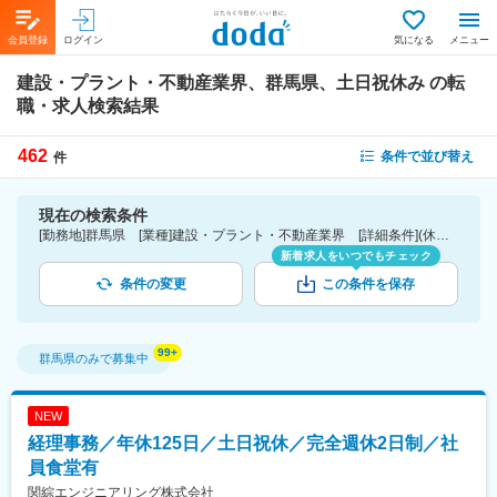
会員登録
ログイン
気になる
メニュー
建設・プラント・不動産業界、群馬県、土日祝休み
の転
職・求人検索結果
462
条件で並び替え
件
現在の検索条件
[勤務地]群馬県 [業種]建設・プラント・不動産業界 [詳細条件](休日・働き方)土日祝休み
新着求人をいつでもチェック
条件の変更
この条件を保存
群馬県
のみで募集中
NEW
経理事務／年休125日／土日祝休／完全週休2日制／社
員食堂有
関綜エンジニアリング株式会社