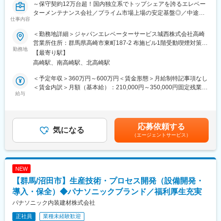
～保守契約12万台超！国内独立系でトップシェアを誇るエレベー
ターメンテナンス会社／プライム市場上場の安定基盤◎／中途社
【一日の業務（現場対応例）】
仕事内容
員比率76％！充実の育成制度で安定したキャリア形成を実現◎～
8時 現場集合・点呼
9時 試験・点検作業（使用前自己確認・耐圧試験等）
＜勤務地詳細＞ジャパンエレベーターサービス城西株式会社高崎
■業務内容：
休憩
営業所住所：群馬県高崎市東町187-2 布施ビル1階受動喫煙対策：
当社が保守契約している国内主要メーカーのエレベーター・エス
勤務地
13時 午後の作業開始
屋内全面禁煙変更の範囲：会社の定める事業所
【最寄り駅】
カレーター等昇降機のメンテナンス全般をお任せします。
小休憩
高崎駅、南高崎駅、北高崎駅
※ご入社後、埼玉県（和光市）で研修を実施いたします（遠方地の
17時 作業終了・清掃・撤収準備
場合、宿泊先は当社で手配）
19時 退社
＜予定年収＞360万円～600万円＜賃金形態＞月給制特記事項なし
※夜間の耐圧試験がある場合は、19時～21時頃まで試験時間とな
＜賃金内訳＞月額（基本給）：210,000円～350,000円固定残業手
■業務詳細：
給与
る場合がございます。
当/月：20,000円（固定残業時間12時間0分/月～7時間0分/月）超
同社が保守契約しているエレベーター・エスカレーターが安全に
過した時間外労働の残業手当は追加支給＜月給＞230,000円～
作動しているかを定期的に点検・整備します。日本の主要メーカ
■入社後について
370,000円（一律手当を含む）＜昇給有無＞有＜残業手当＞有＜
ー各機種に対応した点検・検査をし、必要な部品はメーカー純正
＜入社時研修＞
給与補足＞■賞与：年2回（7月、12月）■昇給：年1回（4月）賃金
応募依頼する
部品で交換、修理、調整等を行います。
気になる
事業概要、社内制度、システムの基本操作・タスク管理方法等の
はあくまでも目安の金額であり、選考を通じて上下する可能性が
（エージェントサービス）
研修並びに、現場送り出し教育として建設業・太陽光・再エネビ
あります。月給(月額)は固定手当を含めた表記です。
＜具体的な業務＞
ジネス関連の基礎知識習得、安全推進教育を行います。
(1)エレベーター・エスカレーター等昇降機の定期点検
＜初期研修後＞
(2)修理、部品交換作業
・OJT（約4～5ヶ月間）：現場で先輩たちと業務していただきま
NEW
(3)法定検査
す
【群馬/沼田市】生産技術・プロセス開発（設備開発・
(4)原因追求、故障検証
(5)緊急時の対応 など
導入・保全）◆パナソニックブランド／福利厚生充実
■組織構成
工事部9名
パナソニック内装建材株式会社
■育成制度について：
正社員
業種未経験歓迎
当社の中途社員比率は76％！国内主要メーカー各機種に対応した
■ベストベンチャー100について