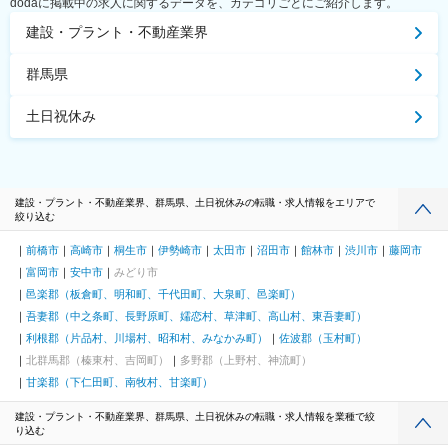
dodaに掲載中の求人に関するデータを、カテゴリごとにご紹介します。
建設・プラント・不動産業界
群馬県
土日祝休み
建設・プラント・不動産業界、群馬県、土日祝休みの転職・求人情報をエリアで
絞り込む
前橋市
高崎市
桐生市
伊勢崎市
太田市
沼田市
館林市
渋川市
藤岡市
富岡市
安中市
みどり市
邑楽郡（板倉町、明和町、千代田町、大泉町、邑楽町）
吾妻郡（中之条町、長野原町、嬬恋村、草津町、高山村、東吾妻町）
利根郡（片品村、川場村、昭和村、みなかみ町）
佐波郡（玉村町）
北群馬郡（榛東村、吉岡町）
多野郡（上野村、神流町）
甘楽郡（下仁田町、南牧村、甘楽町）
建設・プラント・不動産業界、群馬県、土日祝休みの転職・求人情報を業種で絞
り込む