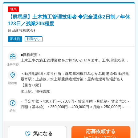
・工事完了後の検査および引き渡し対応
■研修制度：
※施工対象物：店舗・住宅案件が約8割、公共施設などの公共工事
★資格取得支援を通してスキルUP可能！★
NEW
が約2割
拠点により異なりますが、入社3年を目安に
【群馬県】土木施工管理技術者 ◆完全週休2日制／年休
※担当エリア：主な対応エリアは群馬県内ですが、首都圏（東京
■各ガス供給設備の保守点検立会業務
都・千葉県・埼玉県・茨城県）にも対応しています。
123日／残業20h程度
■高圧ガス配管工事の現場監督として施工管理者にも挑戦！
資格を取得するための講習などもあり、一生モノのスキルが身に
須田建設株式会社
■ポジションの魅力
付きます。
正社員
転勤なし
店舗や住宅を中心とした幅広い案件に携わることができ、自身が
手掛けた建具や家具が形となり、多くのお客様に利用されるやり
変更の範囲：会社の定める業務
がいを実感できるポジションです。また、自社工場を保有してい
■職務概要：
るため、製作部門と密に連携しながら、製作から施工まで一貫し
土木工事の施工管理業務をご担当いただきます。工事現場の現場
てプロジェクトに関わることができます。
仕事内容
代理人（主任技術者）として、完成引渡しまで管理する業務で
これまでの経験や知識を活かしながら、裁量を持って現場運営に
す。
携われるため、主体的に業務を進めたい方にとって魅力的な環境
＜勤務地詳細＞本社住所：群馬県利根郡みなかみ町湯原45 勤務地
です。
最寄駅：上越線／水上駅受動喫煙対策：屋内喫煙可能場所あり
■職務詳細：
勤務地
【最寄り駅】
・一般的な施工管理者の業務（工程管理、品質管理、コスト管
■組織構成：
水上駅、湯檜曽駅
理、安全管理など）
配属先の本社には、施工管理担当者が7名在籍しています。年齢層
・部下指導・育成、経営層との連携、他部署、発注先・下請け先
は20代から60代まで幅広く、経験豊富な社員から若手社員までバ
＜予定年収＞430万円～670万円＜賃金形態＞月給制＜賃金内訳＞
との連携
ランスよく在籍しています。先輩社員によるサポート体制も整っ
月額（基本給）：250,000円～400,000円＜月給＞250,000円～
・工事書類、写真、図面等の作成・提出
給与
ており、長期的にキャリアを築きながら安心して働ける環境で
400,000円＜昇給有無＞有＜残業手当＞有＜給与補足＞※給与は経
※除雪作業等の委託業務の管理もお任せします。
す。
験・スキルで応相談■昇給：年1回（4月）■賞与：年2回（7月、12
※主任からスタートし、ゆくゆく課長・次長職へ昇格することを期
月）120万円～190万円（前年度実績）※業績により決算賞与あり
待しています。
■当社の特徴：
記載金額は選考を通じて上下する可能性があります。月給(月額)は
応募依頼する
気になる
当社は、商業施設や一般住宅向けの木製建具・造作家具の製作を
固定手当を含みます。
（エージェントサービス）
■案件の特徴：