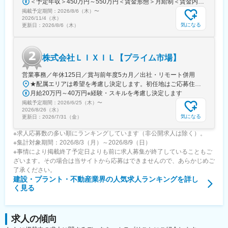
＜予定年収＞450万円～550万円＜賃金形態＞月給制＜賃金内訳＞月額（基本給）：221,500円～300,000円＜月給＞221,500円～300,000円＜昇給有無＞有＜残業手当＞有＜給与補足＞※学歴・経験等を考慮の上、所定の基準に基づき給与を決定いたします【年収例】・役職：一般（入社1年目）大卒 民間経験4年 年収488万円／月給276,400円＋賞与＋各種手当・役職：一般（入社1年目）大卒 民間経験7年 年収538万円／月給287,700円＋賞与＋各種手当賃金はあくまでも目安の金額であり、選考を通じて上下する可能性があります。月給(月額)は固定手当を含めた表記です。
変更の範囲：会社の定める業務
掲載予定期間：
2026/8/6（木）
〜
2026/11/4（水）
気になる
更新日：
2026/8/6（木）
株式会社ＬＩＸＩＬ【プライム市場】
営業事務／年休125日／賞与前年度5カ月／出社・リモート併用
★配属エリアは希望を考慮し決定します。初任地はご応募住所での配属となります。入社後、転勤が伴う異動に関しては、必ず勤務地のご希望も確認した上で決定します。【配属オフィス一覧】■東京都品川区西品川1丁目1-1 大崎ガーデンタワー■愛知県名古屋市中村区名駅南4丁目11-40■京都府京都市伏見区竹田田中宮町103 ■大阪府大阪市中央区本町2丁目6-8 センバ・セントラルビル9F■大阪府箕面市萱野4丁目5-45■広島県広島市安佐南区西原6丁目11-8■福岡県福岡市博多区半道橋2-15-10 SOLAビル★出社とリモートワークを併用しながらの勤務となります。 業務に慣れるまでは、原則出社となります。 慣れてきたら少しずつリモートの日を増やし、最終的には週1～3日ほどの出社となる予定です（目安：～入社6カ月）。※受動喫煙対策：あり
月給20万円～40万円※経験・スキルを考慮し決定します
掲載予定期間：
2026/6/25（木）
〜
2026/8/26（水）
気になる
更新日：
2026/7/31（金）
※求人応募数の多い順にランキングしています（非公開求人は除く）。
※集計対象期間：2026/8/3（月）～2026/8/9（日）
※事情により掲載終了予定日よりも前に求人募集が終了していることもご
ざいます。その場合は当サイトから応募はできませんので、あらかじめご
了承ください。
建設・プラント・不動産業界
の人気求人ランキングを詳し
く見る
求人の傾向