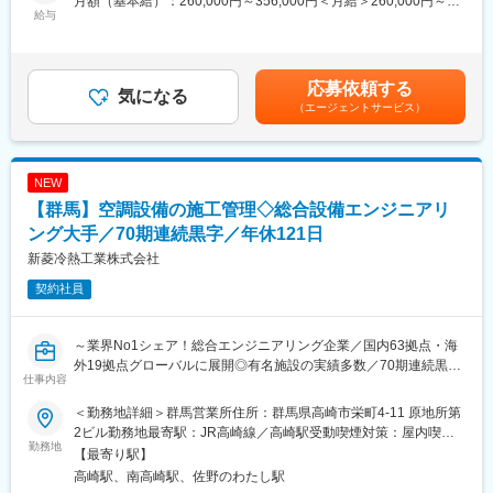
月額（基本給）：260,000円～356,000円＜月給＞260,000円～
／東証上場企業ＩＺＵＭＩグループの中核事業を担う／高まる省
給与
┗閑散期：10時間以下
356,000円＜昇給有無＞有＜残業手当＞有＜給与補足＞※上記年収
エネ需要！将来の市場価値が高い仕事～
・年間休日：120日
は月想定残業20時間分の残業代を含んだ金額です。※年収は選考
・週休：土日祝休み／完全週休2日制
を通じて決定しますので、記載金額から上下する可能性がござい
■当社について：
・有休：入社して半年が経過した後、10日間の有休を付与しま
ます。■賞与実績：年2回 ■人事評価制度：年2回賃金はあくまでも
応募依頼する
省エネ性能評価と避難安全検証を専門とする建築コンサルティン
気になる
す。また年間で8日間、推奨日を設定しており、有休を取得しやす
目安の金額であり、選考を通じて上下する可能性があります。月
（エージェントサービス）
グ企業です。全国の設計事務所・ゼネコンと直接協働し、建物の
い環境整備も行っております。
給(月額)は固定手当を含めた表記です。
安全性・環境性能を支えてきた50年以上の実績があります。
高崎にいながら都市圏レベルの案件に携われる点が大きな魅力
■当社について：
で、さまざまな建物計画に関わりながら実践的な専門スキルを身
当社は、火災報知設備や消火設備など防災・防犯システムの設
NEW
につけられます。
計・施工・保守を行う企業です。群馬県を拠点に、ビル・工場・
【群馬】空調設備の施工管理◇総合設備エンジニアリ
業務実績：https://izmc.co.jp/works/
公共施設などへ防災設備の提案・設置・点検を通じ、安全で安心
ング大手／70期連続黒字／年休121日
な都市環境づくりに貢献しています。
■業務内容
新菱冷熱工業株式会社
建物の図面を見ながら、「この建物はどれくらいエネルギーを使
変更の範囲：会社の定める業務
契約社員
うのか？」ということを専用ソフトを使って計算します。その結
果が、法律で決められている省エネの基準をクリアしているかど
うかをチェックします。
～業界No1シェア！総合エンジニアリング企業／国内63拠点・海
計算結果に基づいて、お客様（設計者）にわかりやすく報告した
外19拠点グローバルに展開◎有名施設の実績多数／70期連続黒字
り、必要に応じて「もっと省エネにするにはどうしたらいい
仕事内容
の安定性◎／年休121日（土日祝休み）・安定して働きやすい環
か？」というご提案をするコンサルティング業務です。
境整備に向けた取り組みを強化中◎～
最初は先輩スタッフが丁寧に教えてくれるので、未経験の方でも
＜勤務地詳細＞群馬営業所住所：群馬県高崎市栄町4-11 原地所第
安心してスタートできます！
2ビル勤務地最寄駅：JR高崎線／高崎駅受動喫煙対策：屋内喫煙
■業務内容：
勤務地
可能場所あり変更の範囲：会社の定める事業所
【最寄り駅】
「地域冷暖房システム」の国内シェアは業界No1！設備の総合エ
■やりがい
高崎駅、南高崎駅、佐野のわたし駅
ンジニアリングを手掛ける業界有数のグローバル企業である当社
設計者と課題を整理し、計画の方向性を共につくる“伴走型コンサ