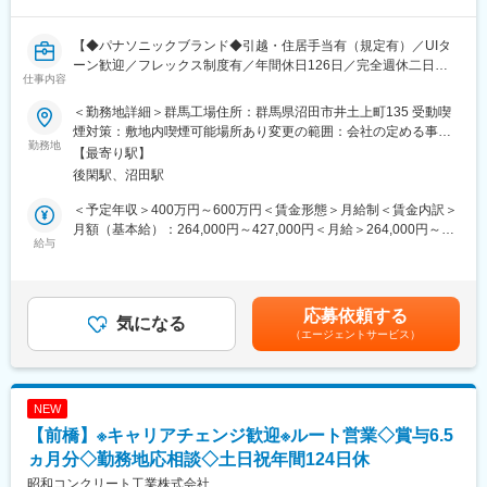
スペシャリスト育成のため、充実した研修・資格プログラムがご
イシン株式会社が提供する法人向け有料会員制サービスです。
ざいます。
エントリーした企業の中から、厳正な審査のもと選出したベンチ
【◆パナソニックブランド◆引越・住居手当有（規定有）／UIタ
＜研修プログラムと社内資格制度（一例）＞
ャー企業100社が「ベストベンチャー100」として紹介されます。
ーン歓迎／フレックス制度有／年間休日126日／完全週休二日制
【STEP24】
仕事内容
／設立50年超の安定企業】
国内主要エレベーター機種の基礎知識を取得できる当社独自の研
変更の範囲：会社の定める業務
修プログラム。座学・実機研修・現場研修で着実に技術を身に付
＜勤務地詳細＞群馬工場住所：群馬県沼田市井土上町135 受動喫
■職務内容：
けることが可能です！
煙対策：敷地内喫煙可能場所あり変更の範囲：会社の定める事業
・主な担当業務は製造する為の設備の新規導入及び現状設備の保
勤務地
【社内資格制度】
所
【最寄り駅】
全業務になります。
独立系唯一の社内資格制度。当社の強みである高品質なメンテン
後閑駅、沼田駅
・時代背景、製造からの要望、設計からの要望に答えながら現状
スサービスを提供するスペシャリスト育成制度です！
の設備を効率化するだけではなく、より高い品質、また働く人に
＜予定年収＞400万円～600万円＜賃金形態＞月給制＜賃金内訳＞
とってより安心して製造活動ができるようにバランスを取りなが
■入社後のキャリア形成について：
月額（基本給）：264,000円～427,000円＜月給＞264,000円～
ら新しい設備に更新をしていきます。
給与
日本の主要メーカーすべてを扱うため、昇降機メンテナンスにお
427,000円＜昇給有無＞有＜残業手当＞有＜給与補足＞■賞与実
・製品をつくる上で、ものづくり全体を考え最速最安のライン構
けるスペシャリストを目指すことができます。また当社は新卒・
績 年2回（7月／12月） 前年度実績 年間４.0ヵ月 ※初年度
築を実施していきます。
中途の垣根がなく、活躍次第ではグループ会社の経営層などお任
の賞与は考課対象期間の在籍日数に応じて按分した額を支給賃金
せするケースもあり、東証プライム上場の企業としての安定した
はあくまでも目安の金額であり、選考を通じて上下する可能性が
応募依頼する
■職務詳細：
気になる
環境の中で、市場価値を着実に高めることが可能です。
あります。月給(月額)は固定手当を含めた表記です。
（エージェントサービス）
・製造拠点である群馬工場内で生産している品種（木質床材、床
暖房、造作材当）の生産ラインにおいて、新規製造設備導入の企
■当社について：
画・検討～仕様決め、既存設備のメンテナンス・チューニング等
＼圧倒的なコスト競争力を誇り右肩上がりの成長を続ける安定成
を行い、工場の生産能力の最大化を図ります。
長企業／
NEW
・主な製造プロセスは、材料の切断、パネルの成形、切削・穿孔
2015年から5年間の売上高成長率は172%！エレベーター・エスカ
【前橋】※キャリアチェンジ歓迎※ルート営業◇賞与6.5
加工で、それぞれの加工を担う製造装置と工程間を結ぶラインで
レーター等の保守契約台数は12万台超！業界内でもトップクラス
構成されます。
ヵ月分◇勤務地応相談◇土日祝年間124日休
のシェアを誇り、上場来連続増収・増益を継続している安定成長
・製造部門のニーズをくみ取り、装置メーカーと折衝を重ねなが
の東証プライム上場企業です！
昭和コンクリート工業株式会社