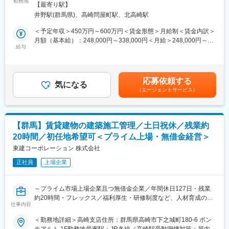
勤務地
施設や、事務所や工場、商業施設、教育・福祉施設など）／土木
所
【最寄り駅】
省エネ性能評価と避難安全検証を専門とする建築コンサルティン
事業(IC、県道、橋梁、排水路、公園など）
井野駅(群馬県)、高崎問屋町駅、北高崎駅
グ企業です。全国の設計事務所・ゼネコンと直接協働し、建物の
安全性・環境性能を支えてきた50年以上の実績があります。
＜予定年収＞450万円～600万円＜賃金形態＞月給制＜賃金内訳＞
高崎にいながら都市圏レベルの案件に携われる点が大きな魅力
月額（基本給）：248,000円～338,000円＜月給＞248,000円～
で、さまざまな建物計画に関わりながら実践的な専門スキルを身
給与
338,000円＜昇給有無＞有＜残業手当＞有＜給与補足＞※上記年収
につけられます。
は月想定残業20時間分の残業代を含んだ金額です。※年収は選考
業務実績：https://izmc.co.jp/works/
を通じて決定しますので、記載金額から上下する可能性がござい
ます。■賞与実績：年2回 ■人事評価制度：年2回賃金はあくまでも
応募依頼する
■業務内容
気になる
目安の金額であり、選考を通じて上下する可能性があります。月
（エージェントサービス）
建築図面（意匠・設備）をもとに建物性能を整理・評価し、設計
給(月額)は固定手当を含めた表記です。
者と協力して最適な計画に導くポジションです。プロジェクト初
期から判断・提案に関わる機会が多いため、仕事の幅も裁量も大
きくなります。
【群馬】賃貸建物の建築施工管理／土日祝休／残業約
20時間／初任地希望可＜プライム上場・無借金経営＞
■業務詳細：環境（省エネ）
建物仕様を図面から読み取り、エネルギー消費量を分析。法基準
東建コーポレーション 株式会社
との整合を確認し、必要に応じて性能向上の提案を行います。数
正社員
上場企業
値を出すだけではなく、背景を読み解き改善の方向性を示してい
くことが重要です。
～プライム市場上場企業且つ無借金企業／年間休日127日・残業
■やりがい
約20時間・フレックス／福利厚生・研修制度など、人材育成のた
設計者と課題を整理し、計画の方向性を共につくる“伴走型コンサ
仕事内容
めのサポートも充実～
ル”として上流工程から関わります。
＜勤務地詳細＞高崎支店住所：群馬県高崎市下之城町180-6 ポン
建築の基礎知識があれば、専門スキルは入社後に段階的に習得で
■業務の流れ：
テアルト 1F勤務地最寄駅：JR各線／高崎駅受動喫煙対策：屋内全