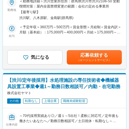
＜勤務地詳細＞渋川営業所住所：群馬県渋川市渋川2106-50 受動
嘱託採用◎機械器具設置業の「専任技術者」としてご担当頂きま
喫煙対策：屋内全面禁煙変更の範囲：会社の定める事業所
■当社の特徴/魅力：
す。現場管理ではなく、内勤の業務がメインとなります。
勤務地
・当社は地元の前橋を中心に学校や公共施設、商業施設など、大
【最寄り駅】
経験と資格を活かして定年以降も働きたいという方にぴったりな
きな建物を手がける建設会社です！創業47年、街のランドマーク
渋川駅、八木原駅、金島駅(群馬県)
求人です。
となる建物を建ててきました。遠くからでも自分の建物が見える
＜予定年収＞360万円～500万円＜賃金形態＞月給制＜賃金内訳＞
ため、やりがいは抜群！まちづくりの中心を担うことができま
■業務内容：
月額（基本給）：175,000円～400,000円＜月給＞175,000円～
す！
・設計図を基に、お客様ほかとの打合せ
給与
400,000円＜昇給有無＞有＜残業手当＞有＜給与補足＞※年収は年
・当社の特徴は「自由闊達」で、挑戦できることです。最初は、
・品質と安全の管理、工程のマネジメント
齢・経験・スキル・前職でのポジションなどを考慮し、同社規定
わからない部分を先輩から教わります。知識が増えて、経験を積
・予算の作成と材料の発注
により決定します（業務や地域により異なります）。賃金はあく
めば、自分のやり方で仕事をすることも可能です。建築は細かい
・実際に施工するための施工図の作図
までも目安の金額であり、選考を通じて上下する可能性がありま
部分に力を入れれば入れるほど、いい建物になります。自身の知
応募依頼する
・請求書伝票の起票
気になる
す。月給(月額)は固定手当を含めた表記です。
識と経験を活かして、いい「作品」を作っていきましょう！
（エージェントサービス）
・電話対応
■入社後について：
変更の範囲：無
渋川営業所（群馬県渋川市渋川2106-50）の配属となります。
【渋川/定年後採用】水処理施設の専任技術者◆機械器
現場案件獲得のため、専任技術者として名義をお貸しいただける
具設置工事業◆週1～勤務日数相談可／内勤・在宅勤務
方大歓迎です！
株式会社ヤマト
■施工実績：
その他
転勤なし
上場企業
職種未経験歓迎
坂東市猿島浄水場、前橋市稲里浄水場、城里町赤沢浄水場など
様々な施設センターで施工実績があります。
～70代採用実績あり◎／週１～5出社！柔軟に対応可／定年後も
■社風：
働きたいあなたへ／勤務日数相談可／土日祝休・転勤なし～
3年離職率わずか4％！社員同士や社員と役員の距離が近く、親戚
仕事内容
のおじさんのような面倒見の良い社風！新人教育やフォローはも