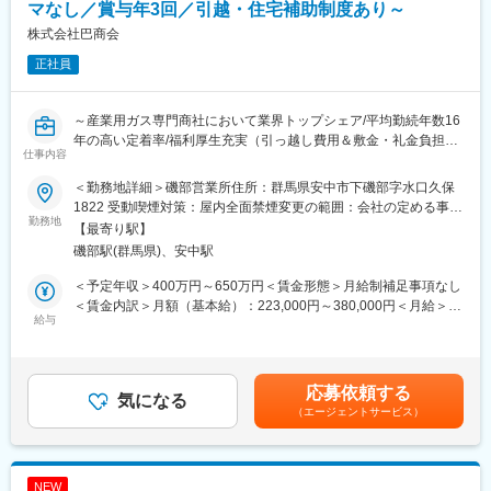
担当のお客様が任されている案件について当社製品をご提案やご
マなし／賞与年3回／引越・住宅補助制度あり～
相談などで受注を取りに行きます。
株式会社巴商会
提案の流れとしては、、、
正社員
・工事内容や要望をヒアリング
・最適な製品をご提案
・納品スケジュール等を調整
～産業用ガス専門商社において業界トップシェア/平均勤続年数16
・工事中のフォロー
年の高い定着率/福利厚生充実（引っ越し費用＆敷金・礼金負担、
お客様の予算や納期など聞いたうえで当社がお役に立てるかなど
仕事内容
住宅手当等）/ノルマなし/残業10時間程度/土日祝休み/～
考えながら提案をしておりますので工夫しながら進めていき裁量
についてはお任せしております。
＜勤務地詳細＞磯部営業所住所：群馬県安中市下磯部字水口久保
■ポジション概要：
大切にしていることは、お客様との関係構築となります。
1822 受動喫煙対策：屋内全面禁煙変更の範囲：会社の定める事業
∟本ポジションでは既存のお客様を中心に、ガスボンベの納品を
勤務地
所
【最寄り駅】
行ないながら、産業用ガスおよび関連商品の提案をお任せいたし
■入社後の流れ：
磯部駅(群馬県)、安中駅
ます。
入社後はOJTとして先輩社員との同行で営業の進め方や商品知識
★お客様は既存顧客が8割。半導体/食品/自動車/医療機関/官公庁/
について学んでいただきます。
＜予定年収＞400万円～650万円＜賃金形態＞月給制補足事項なし
民間研究所など幅広く取引を行なっています。
独り立ち後は裁量をもって営業活動ができるため幅広い提案がで
＜賃金内訳＞月額（基本給）：223,000円～380,000円＜月給＞
【産業ガスとは…】
給与
きます。
223,000円～380,000円＜昇給有無＞有＜残業手当＞有＜給与補足
LPガスや都市ガス以外の、モノづくりを支えるガス全般を指しま
＞■昇給：年1回（4月）■賞与：年3回（6月・8月・12月） 昨年賞
す。古くから様々な業界で活用されています。
■やりがい：
与実績4.9ヶ月■総合職(グローバル)手当：20,000円～■社宅制度：
毎週訪問しているお客様に対し、億単位の注文をいただいたとき
家賃補助有り（法人契約・年齢制限無し）■引越サポート：入社や
応募依頼する
＜1日の業務の流れ＞
気になる
は言葉にできないほどの喜びがあります！
転勤に合わせた転居費用を会社負担（引越代、アパート契約金）
（エージェントサービス）
前日までに届いた注文を確認。トラックにボンベを積み込み、担
スケールが大きく、裁量もあり入社年月関係なく工夫をすれば実
賃金はあくまでも目安の金額であり、選考を通じて上下する可能
当の既存顧客先へ納品します。お客様とコミュニケーションを取
績を上げられる環境です！
性があります。月給(月額)は固定手当を含めた表記です。
りながら、信頼関係を深めます。また、「設備の入れ替えを予定
している」などの情報をキャッチしたら、当社製品のご提案を行
■当社について：
NEW