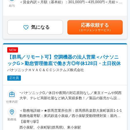
ポートし合う風土で、中途入社実績も多数あるのでご安心くださ
＜賃金内訳＞月額（基本給）：301,000円～435,000円＜月給＞
化推進
給与
い。
301,000円～435,000円＜昇給有無＞有＜残業手当＞有＜給与補足
・地区サービス会社管理指導
＞※年収は経験・スキルを考慮の上決定します。※上記は賞与5ヶ
・売掛金回収管理、債権管理
■福利厚生：
月＋想定30hの残業代を含んだ年収になります。■昇給：年1回※定
・群馬1のエンジニアリング企業のため、依頼が途切れず業績が安
期昇給ではありません■賞与：年2回賃金はあくまでも目安の金額
応募依頼する
■採用背景
気になる
定しています。
であり、選考を通じて上下する可能性があります。月給(月額)は固
（エージェントサービス）
業務用空調（PAC、GHP、吸収式）の事業領域の拡大に伴う、保
・土日祝休／年休125日とプライベートも◎
定手当を含めた表記です。
守・整備等のソリューション提案人員の補強のため。
・家族手当や住宅手当も充実！
また、企画立案、施策検討、お客様への提案活動、フロント業務
・服装のカジュアル化を実施
等の人員体制の強化を目的としています。
・再雇用制度・嘱託採用完備！退職金も完備のため、長く安心し
NEW
て働けます。
【群馬／リモート可】空調機器の法人営業＜パナソニ
■1日の流れ（イメージ）
・夜勤もなく働きやすい環境◎
09：00 出社（メールチェックや見積書の作成及び提出。）
ックG＞勤怠管理徹底で働き方◎年休128日・土日祝休
10：00 電話対応（お客様からの問い合わせに対応します。ま
変更の範囲：会社の定める業務
パナソニックＨＶＡＣ＆ＣＣシステムズ株式会社
た、協力会社から連絡をもらい、技術的な相談を受けることもあ
正社員
ります。）
12：00 お昼休憩
13：00 課内ミーティング（ 自分や課内の人たちの中で発生した
~パナソニックG／休日や夜間の対応原則なし／東京ドームや関西
機器の特異現象などの共有や、今後の予定などを共有します。）
大学、テレビ局新社屋など納入実績多数！／製品の販売から設
15：00 お客様先に伺い、整備作業などの打ち合わせ（ 協力会社
仕事内容
置、保守メンテナンスまでワンストップでサービス提供~
では対応しきれない現場にサポートへ行くこともあります。）
18：00 帰社・社内業務（メールチェックや売上処理など。）
＜勤務地詳細＞★群馬営業所住所：群馬県邑楽郡大泉町坂田1-1-1
■担当業務：
19：00 退社
勤務地最寄駅：東武鉄道小泉線／西小泉駅受動喫煙対策：屋内全
（1）空調機器の物販営業
勤務地
面禁煙
【最寄り駅】
（2）設計事務所へのスペックイン営業、サブコン/エネルギー会
■働く社員のインタビュー記事
西小泉駅、小泉町駅(群馬県)、東小泉駅
社への物件営業