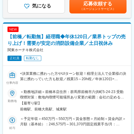
記載金額は選考を通じて上下する可能性があります。月給(月額)は
応募依頼する
気になる
固定手当を含みます。
（エージェントサービス）
■案件の特徴：
・当社の売上構成は8割を土木工事案件、2割を建築工事案件が占
めています。群馬県内の道路、河川、防災、除雪等の官公庁工事
を安定確保と同時に、JR東日本・東京電力等の民間大手企業から
NEW
の業務受注が多くを占めており、なかでも、上越新幹線や北陸新
【前橋／転勤無】経理職◆年休120日／業界トップの売
幹線の鉄道設備維持管理実績と技術は当社の代名詞となっていま
す。
り上げ！需要が安定の消防設備企業／土日祝休み
・現場のエリアは群馬県内を中心(8割程度)に、他埼玉県大宮～熊
関東ホーチキ株式会社
谷あたりまでございます。現場によっては泊りがけとなることも
正社員
転勤なし
あり、その場合は会社でアパートを借ります。また、夜間対応も
一部あり、発生した場合は夜間手当を支給しています。社有車を
貸与しますので、直行直帰も可能です。
<決算業務に携わった方やUIターン歓迎！税理士法人で企業様の決
算に携わっていた方も歓迎／残業15～20h程／年休120日>
■募集背景：
仕事内容
増員募集です。今後、公共工事およびJRからの受注工事案件は増
■業務概要：
加傾向にあり、現在の5名の建築施工管理技術者では対応出来なく
＜勤務地詳細＞前橋本店住所：群馬県前橋市六供町5-24-23 受動
当社の経理職にて決算実務と日次の会計の取りまとめを主にご担
なることが予想されるため、外部より経験のある人材を増員した
喫煙対策：敷地内喫煙可能場所あり変更の範囲：会社の定める事
当させていただく予定です。
勤務地
いと考えています。
業所
【最寄り駅】
前橋駅、前橋大島駅、城東駅
■業務詳細：
・試算表の作成
＜予定年収＞450万円～550万円＜賃金形態＞月給制＜賃金内訳＞
・決算整理
月額（基本給）：246,575円～301,370円固定残業手当/月：
・修正仕訳 等
給与
77,055円～94,180円（固定残業時間40時間0分/月）超過した時間
・日次会計の取りまとめ