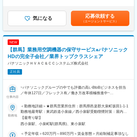
多様な建材事業を展開しています。
下のためご安心ください。
残業手当＞有＜給与補足＞※年収は年齢・経験・スキル・前職での
なかでも、建物の耐久性確保において重要となる露出型固定柱脚
ポジションなどを考慮し、同社規定により決定します（業務や地
部材「ハイベース工法」は、約50年超の実績を有し、業界内で高
＜タスクプラスとは＞
域により異なります）。■昇給：年1回（4月）■賞与：年2回（6
応募依頼する
い評価と認知度を獲得しています。
FOMA網やインターネットを利用して運転監視から故障・異常の
気になる
月、12月）賃金はあくまでも目安の金額であり、選考を通じて上
（エージェントサービス）
長年培ってきた建築構造部材の開発技術と豊富な実績を基盤に、
予知までを実現する運転管理システムです。
下する可能性があります。月給(月額)は固定手当を含めた表記で
新たな主力製品の創出など、さらなる技術革新にも積極的に取り
自動で365日24時間監視～情報の蓄積までを行い、マンホールポ
す。
組んでいます。
ンプや河川の水位、浄水場の濁度などの監視運用に使われていま
す。
NEW
変更の範囲：会社の定める業務
人々の安全やインフラを守るシステムです。
【群馬】業務用空調機器の保守サービス※パナソニック
・データ受け取り／監視
HDの完全子会社／業界トップクラスシェア
・システム設定
パナソニックＨＶＡＣ＆ＣＣシステムズ株式会社
・その他運用改善や社内調整
正社員
■キャリアパス：
中途入社2～3年で主任、5年ほどで課長へと昇進しているケース
~パナソニックグループの中でも評価の高いBtoBビジネスを担当
も数多く、中には40代後半で、役員までステップアップした例も
／年休127日／フレックス有／働き方改革積極推進中~
あります。
仕事内容
中途入社だからといってなかなかキャリアアップができないとい
■業務内容
うことはありません。努力を正当に評価する環境です◎
＜勤務地詳細＞★群馬営業所住所：群馬県邑楽郡大泉町坂田1-1-1
入社後は、提案活動やフロント業務、サービス委託会社の管理や
勤務地最寄駅：東武鉄道小泉線／西小泉駅受動喫煙対策：屋内全
技術相談をご担当いただきます。
勤務地
■社風：
面禁煙
【最寄り駅】
※実際に修理などは行いません！
3年連続離職率わずか4％！社員同士や社員と役員の距離が近く、
西小泉駅、小泉町駅(群馬県)、東小泉駅
・PAC、GHP、吸収式の保守、整備営業担当（ソリューション提
親戚のおじさんのような面倒見の良い社風！
案活動）
新人教育やフォローはもちろん、中堅やベテラン同士で互いにサ
＜予定年収＞620万円～890万円＜賃金形態＞月給制補足事項なし
・PAC、GHP、吸収式のフロント業務、お客様対応、顧客接点強