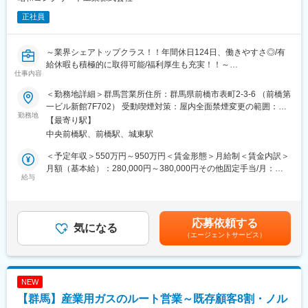
ら最適な製造設備を実現します。新規導入だけでなく稼働後の保
正社員
全も担います。
変更の範囲：会社の定める業務
・機械的な加工とそれを制御するシステム、木質製品特有の物性
等をバランスよく調整し、より生産効率の高い製造環境を目指し
～業界シェアトップクラス！！年間休日124日、働きやすさ◎/有
ています。
給休暇も積極的に取得可能/福利厚生も充実！！～
仕事内容
■職場の雰囲気：
★官公庁や大手ゼネコンなどと取引中！地下トンネルや橋などの
・年齢や役職に関係なくフラットに議論・相談をおこなえる組織
＜勤務地詳細＞群馬営業所住所：群馬県前橋市表町2-3-6 （前橋第
建設に必要な自社コンクリート製品の提案を担当★数十億円規模
です。
一ビル新館7F702） 受動喫煙対策：屋内全面禁煙変更の範囲：会
の大型案件にも関われます
勤務地
・自分自身のアイデアを具現化するために実際に自分たちの手足
社の定める事業所
【最寄り駅】
を動かして、スピード感を持って業務にあたっています。
中央前橋駅、前橋駅、城東駅
＼扱う商材はシェアトップクラス／
・現在のメンバーは全員知識豊富なベテランなので、わからない
PC（プレストレストコンクリート）構造物の建設をはじめ、コン
こと、困ったことはがあったら気兼ねなく相談できる組織です。
＜予定年収＞550万円～950万円＜賃金形態＞月給制＜賃金内訳＞
クリート二次製品の設計・開発・製造・補修を行う当社の営業と
月額（基本給）：280,000円～380,000円その他固定手当/月：
してご活躍いただきます。
給与
■募集背景：
15,000円～20,000円＜月給＞295,000円～400,000円＜昇給有無
■具体的には：
住宅着工率が減少する中、新築以外の住宅リフォームや非戸建・
＞有＜残業手当＞有＜給与補足＞※詳細は経験・能力・年齢を考慮
官公庁や建設コンサル、ゼネコン（建設・建築・土木会社）、商
非住宅商品による売上拡大、及びOEM受託による生産シェア拡大
の上決定します。■昇給：年1回（6月） ■賞与：年2回（6月・12
社等の優良企業に対し製品・技術のPRや提案をします。工事予定
を行っています。そのためにも製造工法面の大きな変革を目指
月）昨年実績 年2回/6.5ヶ月賃金はあくまでも目安の金額であ
応募依頼する
現場を下見に行ったり、設計や現場監督との打合せ等もお任せし
気になる
し、新しい価値を生み展開していく業務領域を増やすために、新
り、選考を通じて上下する可能性があります。月給(月額)は固定手
（エージェントサービス）
ます。
たなスキル・経験をもった人財を募集します。
当を含めた表記です。
■業務の特徴：
変更の範囲：会社の定める業務
営業先は既に取引のあるお客様が中心で、製品力・技術力に自信
NEW
があります。飛び込み営業はございません。
【群馬】産業用ガスのルート営業～既存顧客8割・ノル
基本エリアで担当が分かれており営業活動をお任せします。