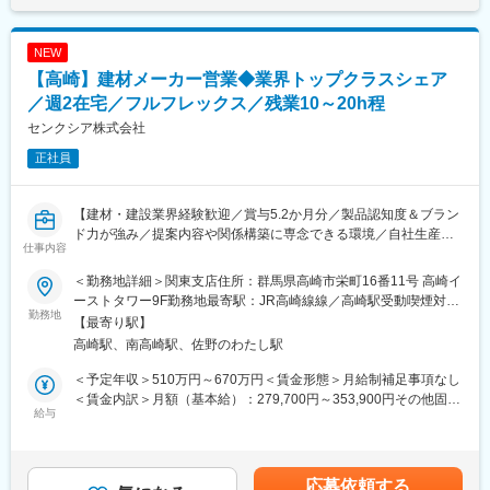
NEW
【高崎】建材メーカー営業◆業界トップクラスシェア
／週2在宅／フルフレックス／残業10～20h程
センクシア株式会社
正社員
【建材・建設業界経験歓迎／賞与5.2か月分／製品認知度＆ブラン
ド力が強み／提案内容や関係構築に専念できる環境／自社生産だ
仕事内容
からこそ顧客に合わせて柔軟に対応が可能／年休122日／残業10
～20h程度】
＜勤務地詳細＞関東支店住所：群馬県高崎市栄町16番11号 高崎イ
ーストタワー9F勤務地最寄駅：JR高崎線線／高崎駅受動喫煙対
■仕事内容
勤務地
策：屋内全面禁煙変更の範囲：会社の定める事業所（リモートワ
【最寄り駅】
設計事務所、建設会社などを対象に、建築構造部材製品の営業を
ーク含む）
高崎駅、南高崎駅、佐野のわたし駅
担当いただきます。既存および新規顧客へのアプローチを中心
に、当社製品の採用獲得～手配・納品までの活動を行います。
＜予定年収＞510万円～670万円＜賃金形態＞月給制補足事項なし
主力製品である露出型固定柱脚「ハイベース工法」は、約50年超
＜賃金内訳＞月額（基本給）：279,700円～353,900円その他固定
の実績と高いブランド力を有しており、自信を持って提案できる
給与
手当/月：17,000円＜月給＞296,700円～370,900円＜昇給有無＞
点が特長です。また、個人ノルマを設けていないため、チームプ
有＜残業手当＞有＜給与補足＞前職での年収、ご経験、面接時の
レイによる顧客満足を重視した営業活動に専念できる環境です。
評価等によって前後する可能性がございます。■賞与：昨年実績
5.2カ月以上■上記には営業手当17000円/月を含みます。賃金はあ
応募依頼する
＜主な業務内容＞