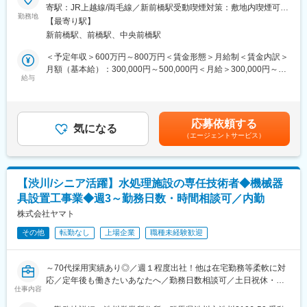
ます。
寄駅：JR上越線/両毛線／新前橋駅受動喫煙対策：敷地内喫煙可能
社風として早期退社を進めていることから、生産性の高い仕事が
勤務地
場所あり変更の範囲：無
出来ています。
【最寄り駅】
■職務詳細：
・土日祝日休みの年間休日127日です。着工時、完工時は忙しく
新前橋駅、前橋駅、中央前橋駅
・工事のスケジュールをつくる
なり、休日出勤のある場合がございますが、しっかりと振替休日
・職人さんをまとめ上げて、現場ごとの完成を進める
＜予定年収＞600万円～800万円＜賃金形態＞月給制＜賃金内訳＞
がとれる環境です。
・工程のスケジュールを管理する
月額（基本給）：300,000円～500,000円＜月給＞300,000円～
・工事が予算内に収まっているか確認
給与
500,000円＜昇給有無＞有＜残業手当＞有＜給与補足＞※給与詳細
■福利厚生について：
・完成した現場の品質チェック
は経験・能力を考慮し、相談の上決定します。■昇給：年1回（12
入社後は、福利厚生のひとつとして、グアムやハワイの海外リゾ
※6ヶ月から1年ほどかけて、ひとつの建物を完成させます。数千
月）※業績連動■賞与：年2回（7月・11月）※業績連動賃金はあく
ート施設、浜名湖や箱根などの国内リゾート施設が利用可能で
人の職人さんたちと一緒に大きな建物の建設に携わるので、完成
までも目安の金額であり、選考を通じて上下する可能性がありま
す。
応募依頼する
した時の感動と達成感は格別です！
気になる
す。月給(月額)は固定手当を含めた表記です。
その他「東建ホール・丸の内」や「社員一番食堂」といった福利
（エージェントサービス）
厚生施設もございます。ご入社された際には、ぜひご利用下さ
＜100%元請＞
い。
100%元請で案件を受け、直接施主とやり取りし、営業から設計、
施工までを自社一貫で自社で提供しているため、お客様の提案の
■当社の特徴：
【渋川/シニア活躍】水処理施設の専任技術者◆機械器
段階から参画していただき、上流から下流まで裁量を持って就業
プライム市場上場企業且つ無借金企業です。東建グループは本体
具設置工事業◆週3～勤務日数・時間相談可／内勤
いただけます。また「顧客の顔」が見え、「自分ならではの介在
の「東健コーポレーション」を母体に、土地活用・建設を中心と
価値」が発揮できる環境です。
株式会社ヤマト
した事業展開を図っており、総合建材メーカー「ナスラック」、
中国現地法人「上海東販国際貿易有限公司」、ゴルフ場・リゾー
その他
転勤なし
上場企業
職種未経験歓迎
＜国家資格への費用補助あり！＞
ト事業の「東健リゾート・ジャパン」「東健多度カントリー」な
国家資格である建築施工管理技士や建築士2級を取得するには、実
どの9社によって構成され、建設と賃貸仲介、物件管理、不動産情
務経験に加えて、講座の受講料や受験料などの費用がかかりま
報提供、建材の開発・製造・輸入など現在では総合建築グループ
～70代採用実績あり◎／週１程度出社！他は在宅勤務等柔軟に対
す。当社ではまず10万円の貸し出しを行ない、資格取得から3年
へと成長しています。
応／定年後も働きたいあなたへ／勤務日数相談可／土日祝休・転
間、当社で勤めていただければ全額免除です。働きながらスキル
仕事内容
勤なし～
アップを目指しましょう！