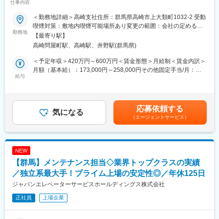
仕事内容
の再生可能エネルギー需要の拡大に伴い急成長中～
■ベストベンチャー100について
イシン株式会社が提供する法人向け有料会員制サービスです。
＜勤務地詳細＞高崎支社住所：群馬県高崎市上大類町1032-2 受動
当社は系統用蓄電所（大型蓄電池システム）および蓄電池設備 を
エントリーした企業の中から、厳正な審査のもと選出したベンチ
喫煙対策：敷地内喫煙可能場所あり変更の範囲：会社の定める事
中心に、太陽光発電設備を含む再エネインフラの＜設計・調達・
勤務地
ャー企業100社が「ベストベンチャー100」として紹介されます。
業所
【最寄り駅】
施工＞を一貫して担うエンジニアリング企業です。
高崎問屋町駅、高崎駅、井野駅(群馬県)
調査・設計から施工、技術管理、検査まで全プロセスを自社で統
合管理することで、蓄電池・太陽光それぞれの特性に応じた最適
変更の範囲：会社の定める業務
＜予定年収＞420万円～600万円＜賃金形態＞月給制＜賃金内訳＞
なインフラ構築を実現しています。
月額（基本給）：173,000円～258,000円その他固定手当/月：
給与
10,000円～250,000円固定残業手当/月：24,544円～40,000円（固
太陽光発電設備の安全かつ安定した稼働を支える、検査・点検・
定残業時間15時間0分/月）超過した時間外労働の残業手当は追加
保守業務を担当していただきます。
支給＜月給＞207,544円～548,000円（一律手当を含む）＜昇給有
未経験者も歓迎しており、教育体制と資格支援制度が充実してい
無＞有＜残業手当＞有＜給与補足＞※その他固定手当には、調整手
応募依頼する
るため、基礎から技術を身につけていける環境です。
気になる
当・工具手当、資格手当等が含まれます。■賞与：年2回（勤務成
（エージェントサービス）
基礎習得は約3ヶ月。応用や専門性の高い知識も多く、将来的な需
績による）■決算賞与（年1回／業績による）賃金はあくまでも目
要が見込まれる分野です。常に学ぶ姿勢を大切にできる方に最適
安の金額であり、選考を通じて上下する可能性があります。月給
な職種です。
(月額)は固定手当を含めた表記です。
NEW
■主な仕事内容
【群馬】メンテナンス担当◇業界トップクラスの実績
・系統用蓄電池設備、太陽光設備の保守・点検業務
・使用前自己確認業務
／独立系最大手！プライム上場の安定性◎／年休125日
・高圧耐圧試験、各種電気試験対応
ジャパンエレベーターサービスホールディングス株式会社
・PCS、キュービクル、高圧機器等の点検・確認
正社員
上場企業
・現場調査および不具合対応
・報告書、試験成績書など各種書類作成
・お客様、電力会社、協力会社との調整対応