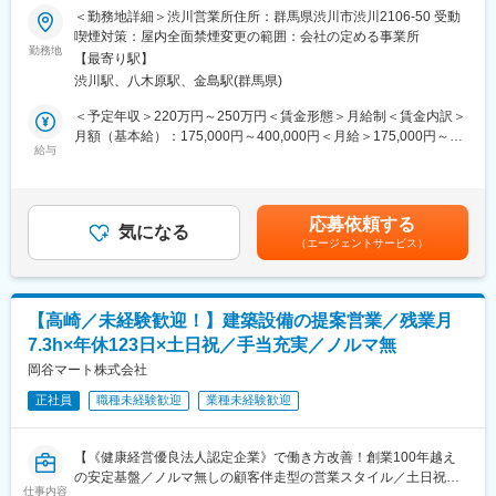
嘱託採用◎機械器具設置業の「専任技術者」としてご担当頂きま
＜勤務地詳細＞渋川営業所住所：群馬県渋川市渋川2106-50 受動
ちろん、中堅やベテラン同士で互いにサポートし合う風土で、中
す。現場管理の業務は少なく、内勤の業務がメインとなります。
喫煙対策：屋内全面禁煙変更の範囲：会社の定める事業所
途入社実績も多数あるのでご安心ください。
経験と資格を活かして定年以降も働きたいという方にぴったりな
勤務地
【最寄り駅】
求人です。
■福利厚生：
渋川駅、八木原駅、金島駅(群馬県)
■業務内容：
・群馬１のエンジニアリング企業のため、依頼が途切れず業績が
・設計図を基に、お客様ほかとの打合せ
＜予定年収＞220万円～250万円＜賃金形態＞月給制＜賃金内訳＞
安定しています。
・品質と安全の管理、工程のマネジメント
月額（基本給）：175,000円～400,000円＜月給＞175,000円～
・土日祝休／年休125日とプライベートも◎出社するかも自由、
・予算の作成と材料の発注
給与
400,000円＜昇給有無＞有＜残業手当＞有＜給与補足＞※年収は年
勤務日数なども柔軟に相談可◎
・実際に施工するための施工図の作図
齢・経験・スキル・前職でのポジションなどを考慮し、同社規定
・家族手当や住宅手当も充実！賞与も安定支給
・請求書伝票の起票
により決定します（業務や地域により異なります）。賃金はあく
・服装のカジュアル化を実施
・電話対応
までも目安の金額であり、選考を通じて上下する可能性がありま
応募依頼する
気になる
す。月給(月額)は固定手当を含めた表記です。
■同社の特徴：
（エージェントサービス）
■入社後について：
1946年の創業以来、オフィスビル、庁舎、公共施設、病院、介護
渋川営業所（群馬県渋川市渋川2106-50）の配属となります。
施設、スーパーなど各種技術を提供しています。空調や冷凍、水
現場案件獲得のため、専任技術者として名義をお貸しいただける
処理といったコアに、独自の省エネやIT技術をプラスした付加価
方大歓迎です！
値の高いモノづくりが同社の強みです。
【高崎／未経験歓迎！】建築設備の提案営業／残業月
7.3h×年休123日×土日祝／手当充実／ノルマ無
■施工実績：
変更の範囲：会社の定める業務
坂東市猿島浄水場、前橋市稲里浄水場、城里町赤沢浄水場など
岡谷マート株式会社
様々な施設センターで施工実績があります。
正社員
職種未経験歓迎
業種未経験歓迎
■社風：
3年離職率わずか4％！社員同士や社員と役員の距離が近く、親戚
【《健康経営優良法人認定企業》で働き方改善！創業100年越え
のおじさんのような面倒見の良い社風！新人教育やフォローはも
の安定基盤／ノルマ無しの顧客伴走型の営業スタイル／土日祝
ちろん、中堅やベテラン同士で互いにサポートし合う風土で、中
仕事内容