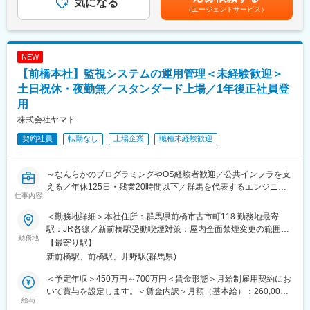
気になる
くまでも目安の金額であり、選考を通じて上下する可能性があり
（エージェントサービス）
・主力製品「ハイベース」の採用獲得に向けての活動
ます。月給(月額)は固定手当を含めた表記です。
・設計事務所への定期・新規訪問および製品採用に向けたソリュ
ーション営業
・採用決定後の見積作成、納入手配、建設現場など各種フォロー
NEW
業務など
【前橋本社】監視システムの運用管理＜未経験歓迎＞
■営業の環境/優位性について
土日祝休・夜勤無／スタンダード上場／1年後正社員登
当社製品は建築業界で高い認知度を有しており、提案時に話を聞
用
いていただきやすい環境があります。
株式会社ヤマト
設計段階で採用が決まると、見積作成から納入までを一貫して担
当するため、顧客との継続的な関係構築が可能です。
契約社員
転勤なし
上場企業
職種未経験歓迎
設計事務所との信頼関係が成果に直結する業務であり、誠実な対
応を重視する営業スタイルの方に適したポジションです。
～なんらかのプログラミングやOS経験者歓迎／公共インフラを支
■所属部署、教育体制について
える／年休125日・残業20時間以下／群馬を代表するエンジニア
仕事内容
基礎事業部は、全国の支店にそれぞれ1～5名の営業担当が在籍し
リング企業／空調・水処理で圧倒的技術力◎前橋に立派な本社ビ
ています。本社を含めて営業担当は全部で28名です。入社後1か
ルを持つ優良上場企業～
＜勤務地詳細＞本社住所：群馬県前橋市古市町118 勤務地最寄
月は本社にて研修を行い、支店配属後は先輩社員の指導の下、
【社員全員1年間は試用期間として契約社員ですが、その後正社員
駅：JR各線／新前橋駅受動喫煙対策：屋内全面禁煙変更の範囲：
OJTを中心に育成を行っていきます。昇給や昇格に関する評価制
登用されます（基本全員登用）】
勤務地
会社の定める事業所
【最寄り駅】
度も整っています。
新前橋駅、前橋駅、井野駅(群馬県)
■業務内容：
■企業概要
広域遠隔管理ネットワークシステム「タスクプラス」の情報処理
＜予定年収＞450万円～700万円＜賃金形態＞月給制雇用契約にお
当社はフリーアクセスフロア、ハイベース（露出型固定柱脚）を
業務をお任せします。
いて賞与を設定します。＜賃金内訳＞月額（基本給）：260,000
はじめ、各種建築構造部材、制震ダンパー、耐震補強部材など、
夜勤での監視業務はなく、土日祝日はお休み、残業も月20時間以
給与
円～400,000円＜月給＞260,000円～400,000円＜昇給有無＞有＜