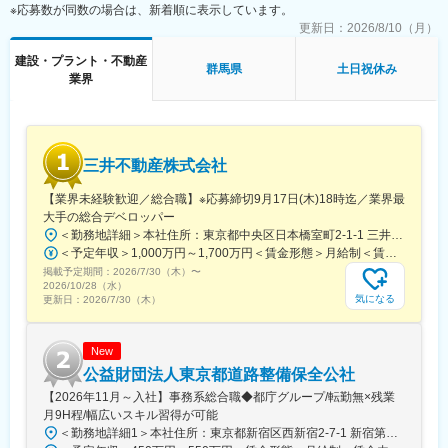
ャリア形成が可能
※応募数が同数の場合は、新着順に表示しています。
更新日：
2026/8/10（月）
■働く環境
◎健康経営優良法人認定される働きやすい環境を整えており、残
建設・プラント・不動産
群馬県
土日祝休み
業月平均7.３時間、年間休日123日（土日祝休）となっておりま
業界
す。
◎内勤の営業事務メンバーが受発注の書類や納品管理・請求業務
も担ってくる分業制のため営業に集中できる環境となります。
◎年間有給休暇も入社後の勤務日数にお応じて10日～20日から支
三井不動産株式会社
給され、1時間・半休単位での取得も可能です。
◎住宅手当（賃貸20％支給、上限2万円）※社内規定あり
【業界未経験歓迎／総合職】※応募締切9月17日(木)18時迄／業界最
◎退職金制度、財形貯蓄、3大疾病サポート保険
大手の総合デベロッパー
＜勤務地詳細＞本社住所：東京都中央区日本橋室町2-1-1 三井本館勤務地最寄駅：東京メトロ銀座線・半蔵門線／三越前駅受動喫煙対策：屋内全面禁煙変更の範囲：会社の定める事業所（リモートワーク含む）
■組織構成・キャリアパス
＜予定年収＞1,000万円～1,700万円＜賃金形態＞月給制＜賃金内訳＞月額（基本給）：470,000円～800,000円＜月給＞470,000円～800,000円＜昇給有無＞有＜残業手当＞有＜給与補足＞※経験に応ず※上記年収は基礎給与・賞与（2回）を含む。時間外勤務手当・諸手当別途支給。※あくまでモデルケースであり、実際の年収とは異なる可能性があります。処遇条件の詳細は内定後のオファー面談にてご説明いたします。賃金はあくまでも目安の金額であり、選考を通じて上下する可能性があります。月給(月額)は固定手当を含めた表記です。
配属いただく部署では支店長、副支店長、課長、メンバーで構
掲載予定期間：
成。将来的には営業リーダーやマネジメントへのステップアップ
2026/7/30（木）
〜
2026/10/28（水）
も可能。安定した環境で長期的なキャリアを築けます。
気になる
更新日：
2026/7/30（木）
■企業魅力
建築資材の専門商社として1920年創業という歴史がありながら名
New
証プレミア上場の岡谷鋼機株式会社100%出資子会社の安定基盤の
公益財団法人東京都道路整備保全公社
ある同社。管工機材や住宅設備機器の供給を通じて建築業界を支
【2026年11月～入社】事務系総合職◆都庁グループ/転勤無×残業
え、安定した経営基盤を確立。研修制度や福利厚生を整え、社員
月9H程/幅広いスキル習得が可能
の成長と働きやすさを重視しています。
＜勤務地詳細1＞本社住所：東京都新宿区西新宿2-7-1 新宿第一生命ビルディング20F勤務地最寄駅：各線／都庁駅受動喫煙対策：屋内全面禁煙＜勤務地詳細2＞東部営業所住所：東京都墨田区江東橋3-5-16 錦糸町パークタワー1階勤務地最寄駅：各線／錦糸町駅受動喫煙対策：屋内全面禁煙＜勤務地詳細3＞都営駐車場営業所住所：東京都中央区京橋1-10-1 勤務地最寄駅：JR線／東京駅受動喫煙対策：屋内全面禁煙変更の範囲：会社の定める事業所