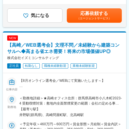
外労働の残業手当は追加支給＜月給＞323,630円～395,550円（一
・売掛金や買掛金の管理
律手当を含む）＜昇給有無＞有＜残業手当＞有＜給与補足＞■賞
・小口現金管理、出納管理、請求書の発行 等
与：有（年2回支給／昨年度、通年で平均して月給2.5か月分を支
応募依頼する
※実務面で不安が生じても顧問会計士のサポートがありますので、
気になる
給しました。） ■その他の手当：特にありません。賃金はあくま
（エージェントサービス）
ご安心ください。
でも目安の金額であり、選考を通じて上下する可能性がありま
す。月給(月額)は固定手当を含めた表記です。
■組織構成：
入社後、経理実務を担当している管理部 部長より業務を引継ぎ、
NEW
20代の経理補助担当者1名とともに仕事を進めていただきます。
【高崎／WEB選考会】文理不問／未経験から建築コン
経理補助担当者は日次の会計業務を担っています。
サルへ◆高まる省エネ需要！将来の市場価値UP◎
■キャリアステップについて：
株式会社イズミコンサルティング
入社後はまず管理部長の後任として、決算実務と日次会計の取り
正社員
転勤なし
職種未経験歓迎
業種未経験歓迎
まとめを担当していただきます。その後は、管理職候補として法
務や総務人事にも業務領域を広げ、十数年後を目安に管理部長を
目指していくことができます。
【8月オンライン選考会／WEBにて実施いたします～】
■当社の安定性について：
仕事内容
■選考会について：
当社は消防防災設備を販売しており、売り上げが業界2位の企業様
・開催日：8月中。候補者様に合わせて開催いたします。希望日を
と比較しても倍となっております。また、建物には必ずと言って
＜勤務地詳細＞★高崎オフィス住所：群馬県高崎市小八木町2023-
お知らせください。
いいほど消防設備が必要であり、導入後は点検も年に2回法律で実
4 受動喫煙対策：敷地内全面禁煙変更の範囲：会社の定める事業
・実施内容：面接、ガイダンス（計1時間想定）
勤務地
施しなければいけないため需要も安定しております。
所
【最寄り駅】
※書類選考の後に、選考会のご案内を致します。
井野駅(群馬県)、高崎問屋町駅、北高崎駅
■当社の働き方について：
～業界未経験歓迎！コンサルティング業務に興味をお持ちの方へ
・実際の時間外労働：
＜予定年収＞460万円～600万円＜賃金形態＞月給制＜賃金内訳＞
／群馬高崎で都市案件に携われる！（Uターン・Iターン歓迎！）
┗繁忙期：月15～20時間