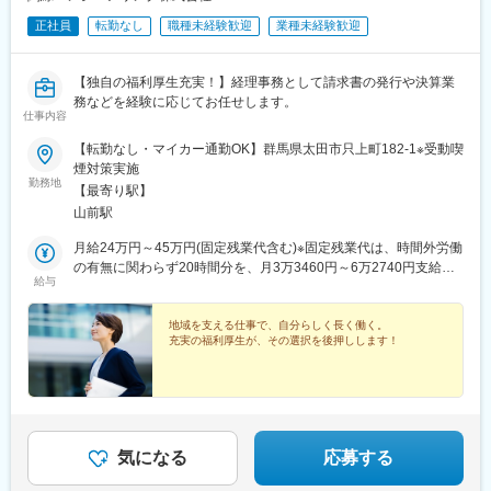
正社員
転勤なし
職種未経験歓迎
業種未経験歓迎
【独自の福利厚生充実！】経理事務として請求書の発行や決算業
務などを経験に応じてお任せします。
仕事内容
【転勤なし・マイカー通勤OK】群馬県太田市只上町182-1※受動喫
煙対策実施
勤務地
【最寄り駅】
山前駅
月給24万円～45万円(固定残業代含む)※固定残業代は、時間外労働
の有無に関わらず20時間分を、月3万3460円～6万2740円支給上
給与
記を超える時間外労働分は追加で支給※経験・能力を考慮の上、決
定します。
地域を支える仕事で、自分らしく長く働く。
充実の福利厚生が、その選択を後押しします！
気になる
応募する