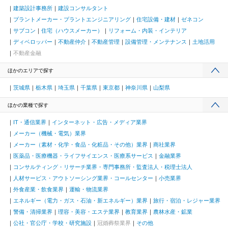
建築設計事務所
建設コンサルタント
プラントメーカー・プラントエンジニアリング
住宅設備・建材
ゼネコン
サブコン
住宅（ハウスメーカー）
リフォーム・内装・インテリア
ディベロッパー
不動産仲介
不動産管理
設備管理・メンテナンス
土地活用
不動産金融
ほかのエリアで探す
茨城県
栃木県
埼玉県
千葉県
東京都
神奈川県
山梨県
ほかの業種で探す
IT・通信業界
インターネット・広告・メディア業界
メーカー（機械・電気）業界
メーカー（素材・化学・食品・化粧品・その他）業界
商社業界
医薬品・医療機器・ライフサイエンス・医療系サービス
金融業界
コンサルティング・リサーチ業界・専門事務所・監査法人・税理士法人
人材サービス・アウトソーシング業界・コールセンター
小売業界
外食産業・飲食業界
運輸・物流業界
エネルギー（電力・ガス・石油・新エネルギー）業界
旅行・宿泊・レジャー業界
警備・清掃業界
理容・美容・エステ業界
教育業界
農林水産・鉱業
公社・官公庁・学校・研究施設
冠婚葬祭業界
その他