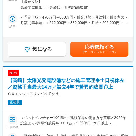
煙対策：敷地内全面禁煙変更の範囲：会社の定める事業所
【最寄り駅】
追求できる業務です。
高崎問屋町駅、北高崎駅、井野駅(群馬県)
■業務概要：
働き方改革の文脈で、勤怠管理を徹底(残業時間が30hを超えない
自社開発ソフトまたは受託開発案件の上流工程を担当いただきま
よう、事務所の入退室時間をシステムと同期）しており、充実し
＜予定年収＞470万円～660万円＜賃金形態＞月給制＜賃金内訳＞
す。
た就業環境が実現できます。
月額（基本給）：262,000円～380,000円＜月給＞262,000円～
▽パッケージソフトやクラウドサービスの開発プロジェクトのSE
給与
・営業職は原則として休日や夜間の対応はございません（実際の
380,000円＜昇給有無＞有＜残業手当＞有＜給与補足＞※上記年収
担当（ゆくゆくはPM/PL担当）
工事系の業務は別も部門の為）
は月想定残業20時間分の残業代を含んだ金額です。※年収は選考
▽受託開発プロジェクトのSE担当（ゆくゆくはPM/PL担当）
を通じて決定しますので、記載金額から上下する可能性がござい
・社内、社外のユーザとヒアリングをして要件定義を行う
■同社の魅力：
ます。■賞与実績：年2回 ■人事評価制度：年2回賃金はあくまでも
応募依頼する
・大手空調機器メーカー、大手ゼネコン・設計会社等への提案、
気になる
パナソニックGでのtoBの価値発揮を担う企業です。業務用冷蔵庫
目安の金額であり、選考を通じて上下する可能性があります。月
（エージェントサービス）
要件定義を行う
や商業施設の空調機器、太陽光発電システムまで多岐渡る商材を
給(月額)は固定手当を含めた表記です。
・グループメンバーと一緒に設計から開発、テストまで行う
扱う中で、販売から設置、購入後のメンテナンスまで全てを自社
・問い合わせに対し、対応方法や時期検討などの運用保守を行う
で一貫して行い、得られたデータをシステムに還元する事で、顧
・次期開発検討を行い、提案、要件定義を行う
客の事業効率化、見える化、最適化に貢献しています。
NEW
ワンストップでサービスを提供しており、顧客のニーズに総合的
【高崎】太陽光発電設備などの施工管理◆土日祝休み
■使用言語・開発環境・使用ツール
に応えられる為、顧客からの信頼も厚く継続的に繋がる事で、安
使用言語：PHP、C#（ASP.NET）、JavaScript、TypeScript、
／資格手当最大14万／設立4年で驚異的成長◎上
定した経営を保っています。
VB.NET
ＧＸエンジニアリング株式会社
開発環境：Windows、Linux、AWS、Visual Studio、Visual
正社員
Studio Code
プロジェクト/バージョン管理ツール：Backlog、GitHub
＜ベストベンチャー100選出／建設業界の働き方を変革／2020年
■魅力
設立より4期平均成長率100％超／年間休日120日以上＞
BIMソリューション事業本部 アドバンスド開発統括部：33名
仕事内容
当社は系統用蓄電所（大型蓄電池システム）および蓄電池設備 を
組織自体も大きいわけではないため、自分次第でいろいろなこと
中心に、太陽光発電設備を含む再エネインフラの＜設計・調達・
にチャレンジできる環境です。また中途入社のメンバーも多く風