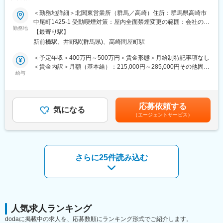
休】
途入社実績も多数あるのでご安心ください。
＜勤務地詳細＞北関東営業所（群馬／高崎）住所：群馬県高崎市
■業務内容
中尾町1425-1 受動喫煙対策：屋内全面禁煙変更の範囲：会社の定
■福利厚生：
営業活動は既存顧客への定期訪問から始まります。工事計画や設
勤務地
める事業所
・群馬１のエンジニアリング企業のため、依頼が途切れず業績が
【最寄り駅】
備更新などのニーズをヒアリングし、最適な商材を選定。見積作
安定しています。
新前橋駅、井野駅(群馬県)、高崎問屋町駅
成を行い、受注後は商品手配、納品スケジュールの管理、請求業
・土日祝休／年休125日とプライベートも◎出社するかも自由、
務まで一貫して担当します。各工程で顧客との調整や確認を重
＜予定年収＞400万円～500万円＜賃金形態＞月給制特記事項なし
勤務日数なども柔軟に相談可◎
ね、信頼関係を築くことが重要です。飛び込みや新規開拓はあり
＜賃金内訳＞月額（基本給）：215,000円～285,000円その他固定
・家族手当や住宅手当も充実！賞与も安定支給
ません。
給与
手当/月：35,000円～45,000円＜月給＞250,000円～330,000円＜
・服装のカジュアル化を実施
昇給有無＞有＜残業手当＞有＜給与補足＞※上記には固定残業代
【扱う商材】
19時間30分～20時間15分／3万5,000円～4万5,000円）を含む。
■同社の特徴：
管工機材、住宅設備機器、ビル設備機器など多品目を取り扱いま
超過した場合は別途支給。※能力や経験に基づいて優遇します。
1946年の創業以来、オフィスビル、庁舎、公共施設、病院、介護
応募依頼する
す。具体的には空調設備、給排水設備、配管資材など、建築設備
気になる
【モデル年収】年収400万円 ／ 27歳 経験5年年収520万円 ／ 30歳
施設、スーパーなど各種技術を提供しています。空調や冷凍、水
（エージェントサービス）
に欠かせない製品群です。商品知識は入社後の研修やOJTで習得
係長職 経験8年賃金はあくまでも目安の金額であり、選考を通じ
処理といったコアに、独自の省エネやIT技術をプラスした付加価
できます。
て上下する可能性があります。月給(月額)は固定手当を含めた表記
値の高いモノづくりが同社の強みです。
です。
【顧客】
変更の範囲：会社の定める業務
ゼネコン、工務店、設備会社など、地域に根差した既存顧客が中
さらに25件読み込む
心です。長期的な取引を前提に、誠実な対応と調整力を発揮し、
信頼を積み重ねる営業スタイル。
■業務の魅力
・既存顧客中心でノルマなし。信頼関係を重視する営業スタイル
・商品知識研修やOJTで専門性を獲得可能
人気求人ランキング
・空調・給排水など建築設備分野の知識を身につけ、長期的なキ
dodaに掲載中の求人を、応募数順にランキング形式でご紹介します。