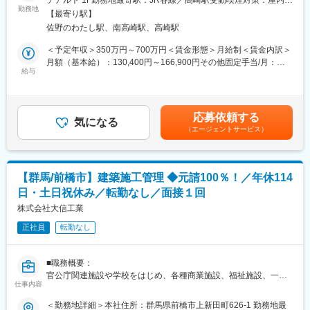
きます。
＜契約前＞
勤務地
面禁煙
法規・設備・防災など幅広い知識が身につき、市場価値の高いキ
【最寄り駅】
・営業活動の支援業務として「現地調査」及び「配置図の作成」
ャリアを形成できます。
佐野のわたし駅、南高崎駅、高崎駅
・契約に必要な「契約図面の作成」を設計職へ依頼
また脱炭素社会に向けて地球環境にも貢献できるお仕事です。
＜契約後＞
＜予定年収＞350万円～700万円＜賃金形態＞月給制＜賃金内訳＞
・着工準備会議及び三者挨拶
月額（基本給）：130,400円～166,900円その他固定手当/月：
■環境
・建築諸申請の依頼
給与
101,000円～129,200円＜月給＞231,400円～296,100円＜昇給有
交通費（月5万円迄）、こども手当、エコ通勤手当など生活面の支
・地鎮祭及び近隣挨拶の実施
無＞有＜残業手当＞有＜給与補足＞■賞与：年2回※平均5.0ヶ月分
援に加え、資格手当でスキルアップも後押し。
・クレーム・トラブルの未然防止を図りながら、着工準備
■昇給：年1回※1,400円～3,200円※最終的にはご経験に基づき判断
在宅勤務（月3回程度）や育児・介護休業にも対応し、ライフステ
＜着工後＞
いたします賃金はあくまでも目安の金額であり、選考を通じて上
ージに合わせて働けます。カフェテリアプランや確定拠出年金な
応募依頼する
・建築工事による事故やトラブルが無いよう留意し、安全管理と
気になる
下する可能性があります。月給(月額)は固定手当を含めた表記で
ど、将来を見据えた制度も充実しています。
（エージェントサービス）
より品質の高い現場管理
す。
詳しくはこちら：https://izmc.work/environment/
・完工引渡し前には、厳密な「社内検査」
＜完工＞
■当社の強み
・オーナー様に建物を引渡し
環境案件の知見を10年以上蓄積できている企業は国内には少な
【群馬/前橋市】建築施工管理 ◆元請100％！／年休114
く、特に日々変化する法規制に適応できている点が強みです。環
日・土日祝休み／転勤なし／面接１回
■建築商品：
境、防災における差別化と事業者からの直接発注により高収益体
・高耐震鉄骨造、木造高耐震2×4工法、木造2×4工法、鉄筋コンク
株式会社大信工業
制が作られ、社員の働き方に還元しています。
リート（RC）造など
正社員
転勤なし
・具体的には、新工法の「ハードフレーム工法」と「高耐力基
変更の範囲：会社の定める業務
礎」を採用し、自社工場生産により高強度・高品質を実現した賃
貸住宅や、耐震性・耐風性に優れた木造2×4工法賃貸住宅などが
■職務概要：
あります。
官公庁関連施設や学校をはじめ、各種商業施設、福祉施設、一般
仕事内容
住宅など、
■就業環境について：
多様な建物を中心とした建設工事の施工管理を担当していただき
＜勤務地詳細＞本社住所：群馬県前橋市上新田町626-1 勤務地最
・業界でも比較的残業は少なく、月間で20時間程度となります。