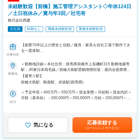
ないます。
おもに橋梁のPC構造物の建設をはじめ、コンクリート二次製品の
未経験歓迎【前橋】施工管理アシスタント◇年休124日
↓
開発・生産・販売を行っています。島々を結ぶ橋梁や高速道路・
納品先の配達を終えた後は、その他のお客様先を訪問。
／土日祝休み／賞与年3回／社宅有
主要道路の橋、農業用水路用のU型製品をはじめ、道路端の擁壁
ガスの残量チェックなどをしながら、お困りごとがないか確認し
や法面保護、住宅や造成工事にも使われるL型擁壁などのコンクリ
株式会社西建
ます。
ート構造物を手掛けています。
正社員
転勤なし
職種未経験歓迎
業種未経験歓迎
↓
17時頃に帰社後、回収したガスボンベの片付けや書類作成や仕訳
変更の範囲：会社の定める業務
管理などの事務処理などをして18時頃に退社。
【創業70年以上の歴史と信頼／建具・家具を自社工場で製作でき
る一貫体制
■魅力点：
仕事内容
／年休124日・賞与3回・転勤無し】
・残業は10時間程度と、ワークライフバランスを整えられます。
・ノルマはなく、部署共通の目標と自身定めた目標を追っていく
＜勤務地詳細＞本社住所：群馬県前橋市上長磯町315 勤務地最寄
■業務内容：
形になるので、数値的なストレスはありません！
駅：JR東日本両毛線／前橋大島駅受動喫煙対策：屋内全面禁煙変
新築・改修工事における木製建具および造作家具工事の施工管理
勤務地
・産業ガス以外にも、関連商品や装置、設備工事など幅広い商材
更の範囲：無
【最寄り駅】
業務をお任せします。現場責任者として、工程管理や品質管理、
を持っているため、お客様のニーズに合わせた幅広い提案が可能
前橋大島駅、駒形駅、赤坂駅(群馬県)
安全管理、協力会社との調整など、工事全体のマネジメントを担
です。
当していただきます。
・専門的な商材知識については、ご入社後にOJTなどを通じて習
＜予定年収＞400万円～550万円＜賃金形態＞月給制＜賃金内訳＞
・木製建具・造作家具工事の施工管理業務全般
得いただきますので、ご安心ください！
月額（基本給）：200,000円～350,000円＜月給＞200,000円～
・現場の工程管理および進捗管理
給与
350,000円＜昇給有無＞有＜残業手当＞有＜給与補足＞※年齢や経
・協力会社・職人の手配および労務管理
＜特徴＞
験に応じ年収が増減する可能性があります。資格手当等各種手当
・品質管理、安全管理
・基本的にはグループで営業エリアが決まっており、経験に応じ
含む。■昇給：年1回（0～3％）■賞与：年3回（前年度実績2.5ヶ
・お客様や元請会社との打ち合わせ・折衝業務
て所属グループを決定します。
月）賃金はあくまでも目安の金額であり、選考を通じて上下する
応募依頼する
・施工図面の作成・修正（Jw_cad使用）
気になる
・お客様数は約３０社程度となり、１日２～４件程度訪問を行い
可能性があります。月給(月額)は固定手当を含めた表記です。
（エージェントサービス）
・資材の発注、納期管理
ます。
・各種工事関連書類の作成