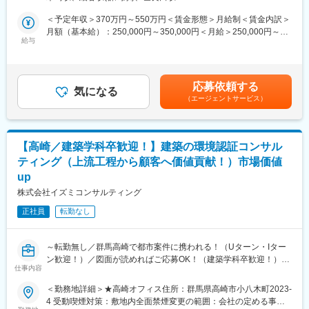
■業務内容詳細：民間の工場・倉庫・オフィスなどの新築や改修が
当社はキャリア採用者向けの入社時教育を実施しております。ま
メインで、公共事業からその他の民間建築物まで幅広く対応して
＜予定年収＞370万円～550万円＜賃金形態＞月給制＜賃金内訳＞
たキャリアアップ支援や資格取得支援（資格取得費用の補助や奨
います。地場を中心としていますので、現場は片道30分～1時間
月額（基本給）：250,000円～350,000円＜月給＞250,000円～
励金の支給など）や
圏内のところが多いです。宿泊を伴う出張はありません。現場は1
給与
350,000円＜昇給有無＞有＜残業手当＞有＜給与補足＞※残業はほ
、職種・階層に応じた研修の実施など充実したキャリア形成支援
人で担当することが多く、小規模な工事から大きな現場まで、工
とんどありません■賞与：年2回（7月、12月）■昇給：年1回記載
制度を整えております。
期は2か月～1年程度です。
金額は選考を通じて上下する可能性があります。月給(月額)は固定
■働き方：現場によっては直行直帰も可能であり、柔軟な働き方が
手当を含みます。
■施工実績：
応募依頼する
可能です。残業がほとんどなく、社員のみなさんはほとんど定時
気になる
虎の門ヒルズや羽田国際ターミナルビル、中之島フェスティバル
（エージェントサービス）
で帰宅され、プライベートも充実されています。当社の方針であ
タワー、シンガポールのマリーナベイサンズなどの有名施設の実
る社員の働きやすい環境作りが、現場までしっかりと浸透し実践
績が多数ございます。
されています。お客様先によっては土曜出勤がありますが、もち
ろん振替休日を取得して頂けます。
■当社の特徴：
【高崎／建築学科卒歓迎！】建築の環境認証コンサル
■組織構成：年齢層は30～60代と幅広くご活躍中です。若手の新
創業以来70期連続黒字を継続する安定性を誇り、「地域冷暖房シ
ティング（上流工程から顧客へ価値貢献！）市場価値
しい風をお待ちしております。
ステム」で業界No.1のシェアを獲得しています。虎の門ヒルズや
up
■当社の魅力：当社は総合建設業者として、お客様に対する感謝の
羽田国際ターミナルビル、中之島フェスティバルタワー、シンガ
心、社会に対する奉仕の心をもって仕事ができるよう社員が働き
株式会社イズミコンサルティング
ポールのマリーナベイサンズなどの有名施設の実績が多数ござい
やすい環境作りに取り組み、全員が一丸となって社会資本整備の
ます。
正社員
転勤なし
構築に邁進しております。地域の人々がより安全で穏やかな生活
がおくれるよう、半世紀を越えて培われてきた建築、土木の施工
変更の範囲：会社の定める業務
実績に裏づけられた技術力を結集し、公共工事をはじめ、機能的
～転勤無し／群馬高崎で都市案件に携われる！（Uターン・Iター
な生産施設や事務所、商業施設や教育福祉施設、集合住宅やその
ン歓迎！）／図面が読めればご応募OK！（建築学科卒歓迎！）／
他の建築物、個性豊かで快適な住宅、安全な道路や河川改修等、
仕事内容
東証上場企業ＩＺＵＭＩグループの中核事業を担う／高まる省エ
暮らしを支えるあらゆるジャンルをクロスオーバーに捉えた総合
ネ需要！将来の市場価値が高い仕事～
建設業者として、日々技術力と提案力の向上に努めております。
＜勤務地詳細＞★高崎オフィス住所：群馬県高崎市小八木町2023-
■施工実績：建築事業（児童相談所や温泉施設、市役所などの公共
4 受動喫煙対策：敷地内全面禁煙変更の範囲：会社の定める事業
■当社について：