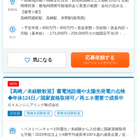
＜勤務地詳細＞高崎支社住所：群馬県高崎市上大類町1032-2 受動
施工＞を一貫して担うエンジニアリング企業です。
通しの良い環境です。
喫煙対策：敷地内喫煙可能場所あり変更の範囲：会社の定める事
近年の再生可能エネルギー需要の拡大に伴い、当社の事業も急成
勤務地
Iターン、Uターンも歓迎で、実際にご入社されている方も多くい
業所
【最寄り駅】
長を遂げています。さらなる事業拡大と組織強化のため、新たな
ます。
高崎問屋町駅、高崎駅、井野駅(群馬県)
メンバーを募集します。
■働き方/福利厚生
＜予定年収＞600万円～900万円＜賃金形態＞月給制＜賃金内訳＞
■業務内容
土日祝休み、年間休日126日、月平均残業時間20時間程です。
月額（基本給）：173,000円～258,000円その他固定手当/月：
今回募集する施工管理ポジションでは、主に系統用蓄電システム
給与
平均残業が少ない理由としては規定の時間になるとPCがシャット
10,000円～250,000円固定残業手当/月：57,788円～80,000円（固
工事における現場管理業務を担当していただきます。
ダウンするなどの取り組み、
定残業時間30時間0分/月）超過した時間外労働の残業手当は追加
主な業務内容は以下の通りです。
従業員の携わっている案件や納期から一人に負荷が集中しないよ
支給＜月給＞240,788円～588,000円（一律手当を含む）＜昇給有
うにするなど工夫しています。
無＞有＜残業手当＞有＜給与補足＞※その他固定手当には、調整手
応募依頼する
・系統用蓄電池設備工事の施工管理
気になる
フレックスタイム制などを導入しており、在宅勤務は月3回可能で
当・工具手当、資格手当等が含まれます。■賞与：年2回（勤務成
（エージェントサービス）
・現場調査および施工計画の作成
す。
績による）賃金はあくまでも目安の金額であり、選考を通じて上
・蓄電池設備、高圧受変電設備、PCS等の設置管理
※駐車場完備。車通勤可能！
下する可能性があります。月給(月額)は固定手当を含めた表記で
・協力会社との打ち合わせ、工程調整
す。
・安全・品質・工程管理
■当社の強み：
NEW
・お客様、電力会社、元請会社との各種調整
環境・防災案件の知見を10年以上蓄積できている企業は国内には
【高崎／未経験歓迎】蓄電池設備や太陽光発電の点検
・設計部門との連携および施工図確認
少なく、特に日々変化する法規制に適応できている点が強みで
・各種報告書、写真管理、書類作成
◆年休124日／国家資格取得可／再エネ需要で成長中
す。環境、防災における差別化と事業者からの直接発注により高
収益体制が作られ、社員の働き方に還元しています。
ＧＸエンジニアリング株式会社
近年需要が拡大している系統用蓄電システムにおいて、現場全体
正社員
職種未経験歓迎
業種未経験歓迎
を管理しながらプロジェクトを推進していただくポジションで
変更の範囲：会社の定める業務
す。
再生可能エネルギー業界や電気設備工事の経験を活かし、社会イ
～ベストベンチャー100選出／未経験から入社後に国家資格取得
ンフラを支える仕事に携わりたい方を歓迎しております。
も可能！2020年設立より4期平均成長率100％超の成長企業／近年