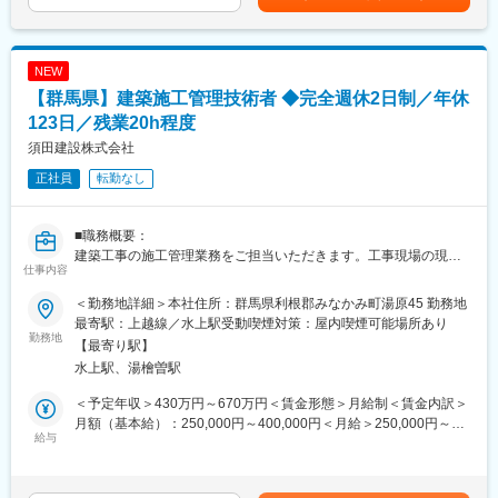
自社工場で手掛けるほか、輸入建材販売やエクステリア・造園工
・当社の売上構成は8割を土木工事案件、2割を建築工事案件が占
事まで幅広く展開し、住まいに関するトータルサポートを提供し
めています。群馬県内の道路、河川、防災、除雪等の官公庁工事
ています。また、見積システムや原価管理システムの導入などDX
を安定確保と同時に、JR東日本・東京電力等の民間大手企業から
化を積極的に推進し、業務効率化と働きやすい環境づくりに注
NEW
の業務受注が多くを占めており、なかでも、上越新幹線や北陸新
力。さらに、現場社員の声を大切にするボトムアップ型の組織風
【群馬県】建築施工管理技術者 ◆完全週休2日制／年休
幹線の鉄道設備維持管理実績と技術は当社の代名詞となっていま
土が根付いており、社員一人ひとりが意見を発信しやすい環境を
す。
123日／残業20h程度
整えています。
・現場のエリアは群馬県内を中心(8割程度)に、他埼玉県大宮～熊
須田建設株式会社
谷あたりまでございます。現場によっては泊りがけとなることも
変更の範囲：会社の定める業務
正社員
転勤なし
あり、その場合は会社でアパートを借ります。また、夜間対応も
一部あり、発生した場合は夜間手当を支給しています。社有車を
貸与しますので、直行直帰も可能です。
■職務概要：
建築工事の施工管理業務をご担当いただきます。工事現場の現場
■募集背景：
仕事内容
代理人（主任技術者）として、完成引渡しまで管理する業務で
増員募集です。今後、公共工事およびJRからの受注工事案件は増
す。
加傾向にあり、現在の20名の土木施工管理技術者では対応出来な
＜勤務地詳細＞本社住所：群馬県利根郡みなかみ町湯原45 勤務地
くなることが予想されるため、外部より経験のある人材を増員し
最寄駅：上越線／水上駅受動喫煙対策：屋内喫煙可能場所あり
■職務詳細：
勤務地
たいと考えています。
【最寄り駅】
・一般的な施工管理者の業務（工程管理、品質管理、コスト管
水上駅、湯檜曽駅
理、安全管理など）
・部下指導・育成、経営層との連携、他部署、発注先・下請け先
＜予定年収＞430万円～670万円＜賃金形態＞月給制＜賃金内訳＞
との連携
月額（基本給）：250,000円～400,000円＜月給＞250,000円～
・工事書類、写真、図面等の作成・提出
給与
400,000円＜昇給有無＞有＜残業手当＞有＜給与補足＞※給与は経
※除雪作業等の委託業務の管理もお任せします。
験・スキルで応相談■昇給：年1回（4月）■賞与：年2回（7月、12
※主任からスタートし、ゆくゆく課長・次長職へ昇格することを期
月）120万円～190万円（前年度実績）※業績により決算賞与あり
待しています。