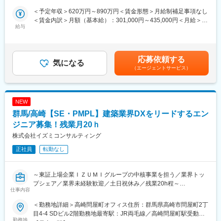
【1秒でも速く現場に駆けつけられる体制をつくり上げていく。】
（3）ゼネコンへの階層営業とスペックイン営業
https://commercial-equipment-
＜予定年収＞620万円～890万円＜賃金形態＞月給制補足事項なし
（4）パナソニックグループの互恵関係を活用した施主営業、指名
systems.jpn.panasonic.com/recruit/person/08/
＜賃金内訳＞月額（基本給）：301,000円～435,000円＜月給＞
獲得営業
給与
301,000円～435,000円＜昇給有無＞有＜残業手当＞有＜給与補足
※提案先はゼネコンやサブコン、設計事務所やビルのオーナーなど
■当社の魅力
＞※年収は経験・スキルを考慮の上決定します。■昇給：年1回■賞
多岐に亘ります。
パナソニックGでのtoBの価値発揮を担う企業です。業務用冷蔵庫
与：年2回（昨年実績4ヶ月）■手当：公的資格手当（当社選
や商業施設の空調機器、太陽光発電システムまで多岐渡る商材を
定）、家族手当、職務関連手当、時間外手当、休日出勤手当、深
応募依頼する
■担当業務詳細：
気になる
扱う中で、販売から設置、購入後のメンテナンスまで全てを自社
夜勤務手当、など賃金はあくまでも目安の金額であり、選考を通
（エージェントサービス）
・営業業務に付随する、見積りや、価格交渉、取引申請などの各
で一貫して行い、得られたデータをシステムに還元する事で、顧
じて上下する可能性があります。月給(月額)は固定手当を含めた表
種事務的業務も行います。
客の事業効率化、見える化、最適化に貢献しています。
記です。
・営業部の社員が１名で現地調査をして施工等の現場作業のお手
伝いをするようなことはなく、必ず、営業支援部門、又は、エン
NEW
ジニアリング部門（設計・積算・施工部門）の社員と同行し、必
群馬/高崎【SE・PMPL】建築業界DXをリードするエン
要に応じ、見積作成・作図等を支援するというようなイメージで
すのでご安心ください。
ジニア募集！残業月20ｈ
株式会社イズミコンサルティング
■取り扱い商品:
正社員
転勤なし
・パッケージエアコン（電気式）
・ガスヒートポンプエアコン
・ナチュラルチラー（吸収式冷凍機）
～東証上場企業ＩＺＵＭＩグループの中核事業を担う／業界トッ
※全てを取り扱っているのは、総合電機メーカーのパナソニックだ
プシェア／業界未経験歓迎／土日祝休み／残業20h程～
けです！
仕事内容
■募集背景：
■求人の特徴：
＜勤務地詳細＞高崎問屋町オフィス住所：群馬県高崎市問屋町2丁
業界を牽引するリーディングカンパニーとして更なる事業拡大に
・高い開発力と豊富な商品ラインナップを持つパナソニックのブ
目4-4 SDビル2階勤務地最寄駅：JR両毛線／高崎問屋町駅受動喫
向け、共に働く仲間を募集します！
勤務地
ランドを背負い、顧客の課題解決をミッションに、顧客満足度を