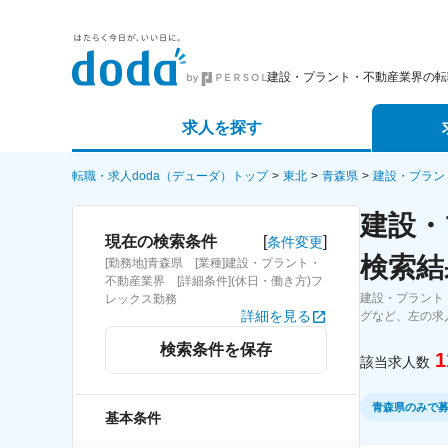
建設・プラント・不動産業界の転
求人を探す
詳細条件から探す
エージェ
転職・求人doda（デューダ）トップ
東北
青森県
建設・プラン
建設・
新着求人から探す
スカウト
[
]
現在の検索条件
条件変更
検索結
[勤務地]青森県 [業種]建設・プラント・
求人特集から探す
パートナ
不動産業界 [詳細条件](休日・働き方)フ
建設・プラント
レックス勤務
詳細を見る
グなど、左の求
検索条件を保存
1
該当求人数
青森県のみで
基本条件