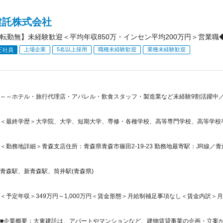
建託株式会社
転勤無】未経験歓迎＜平均年収850万・インセン平均200万円＞営業職◆
上場企業
5名以上採用
職種未経験歓迎
業種未経験歓迎
正社員
～～ホテル・旅行代理店・アパレル・飲食スタッフ・製造業など未経験9割活躍中／創
＜最終学歴＞大学院、大学、短期大学、専修・各種学校、高等専門学校、高等学校
＜勤務地詳細＞青森支店住所：青森県青森市篠田2-19-23 勤務地最寄駅：JR線／青
青森駅、新青森駅、筒井駅(青森県)
＜予定年収＞349万円～1,000万円＜賃金形態＞月給制補足事項なし＜賃金内訳＞月額（基
■企業概要：大東建託は、アパートやマンションなど、建物賃貸事業の企画・立案から