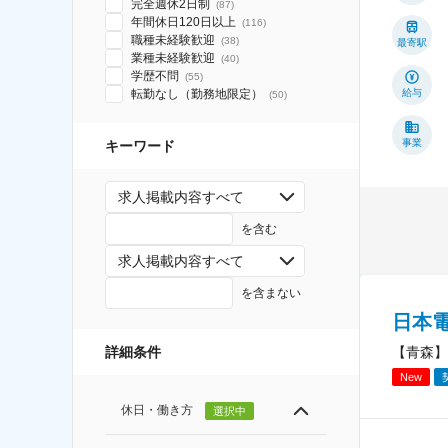
完全週休2日制
(
87
)
年間休日120日以上
(
116
)
職種未経験歓迎
(
38
)
最寄駅
業種未経験歓迎
(
40
)
学歴不問
(
55
)
転勤なし（勤務地限定）
給与
(
50
)
事業
キーワード
求人掲載内容すべて
を含む
求人掲載内容すべて
を含まない
日本
【青森】
詳細条件
New
休日・働き方
選択中