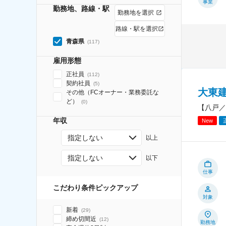
事業
勤務地、路線・駅
勤務地を選択
路線・駅を選択
青森県
(
117
)
雇用形態
正社員
(
112
)
契約社員
(
5
)
大東
その他（FCオーナー・業務委託な
ど）
(
0
)
【八戸／
年収
New
指定しない
以上
指定しない
以下
仕事
こだわり条件ピックアップ
対象
新着
(
29
)
締め切間近
(
12
)
勤務地