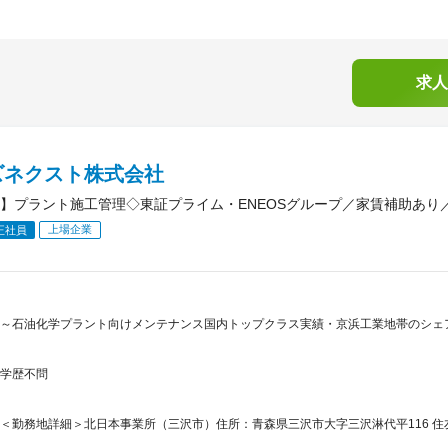
求人
ズネクスト株式会社
】プラント施工管理◇東証プライム・ENEOSグループ／家賃補助あり／
上場企業
正社員
～石油化学プラント向けメンテナンス国内トップクラス実績・京浜工業地帯のシェア4
学歴不問
＜勤務地詳細＞北日本事業所（三沢市）住所：青森県三沢市大字三沢淋代平116 住友