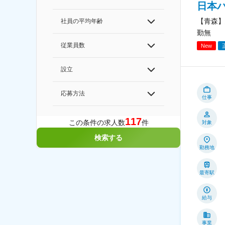
日本
【青森】
社員の平均年齢
勤無
従業員数
New
設立
応募方法
仕事
117
この条件の求人数
件
対象
検索する
勤務地
最寄駅
給与
事業