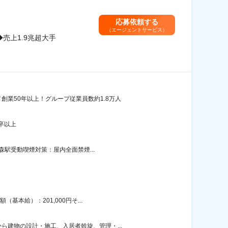
応募依頼する
（エージェントサービス）
売上1.9兆超大手
業50年以上！グループ従業員数約1.8万人
卒以上
森駅受動喫煙対策：屋内全面禁煙...
本給）：201,000円そ...
建物の設計・施工、入居者斡旋、管理・...