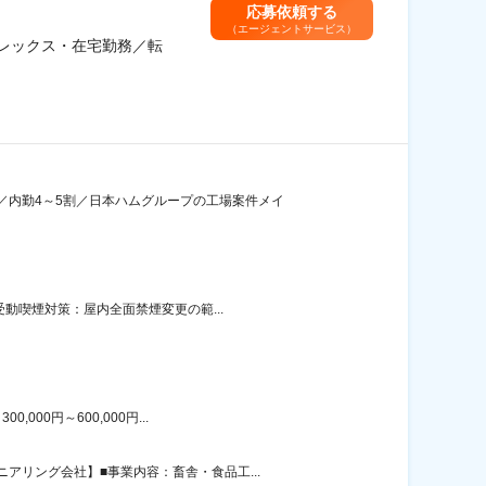
応募依頼する
（エージェントサービス）
フレックス・在宅勤務／転
／内勤4～5割／日本ハムグループの工場案件メイ
動喫煙対策：屋内全面禁煙変更の範...
00円～600,000円...
リング会社】■事業内容：畜舎・食品工...