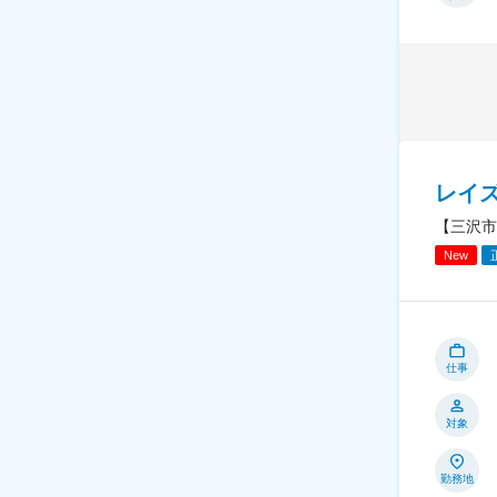
レイ
【三沢市
New
仕事
対象
勤務地