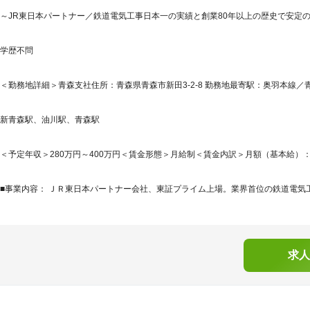
～JR東日本パートナー／鉄道電気工事日本一の実績と創業80年以上の歴史で安定の
学歴不問
＜勤務地詳細＞青森支社住所：青森県青森市新田3-2-8 勤務地最寄駅：奥羽本線／青
新青森駅、油川駅、青森駅
＜予定年収＞280万円～400万円＜賃金形態＞月給制＜賃金内訳＞月額（基本給）：200,0
■事業内容： ＪＲ東日本パートナー会社、東証プライム上場。業界首位の鉄道電気工
求人