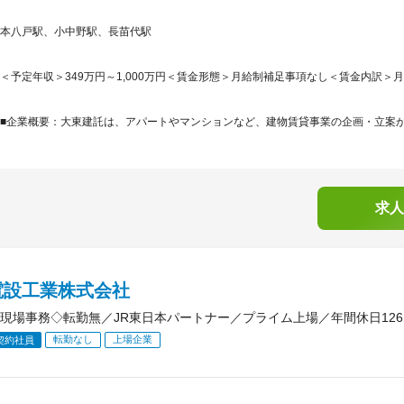
本八戸駅、小中野駅、長苗代駅
＜予定年収＞349万円～1,000万円＜賃金形態＞月給制補足事項なし＜賃金内訳＞月額（基
■企業概要：大東建託は、アパートやマンションなど、建物賃貸事業の企画・立案から
求人
電設工業株式会社
現場事務◇転勤無／JR東日本パートナー／プライム上場／年間休日126
転勤なし
上場企業
契約社員