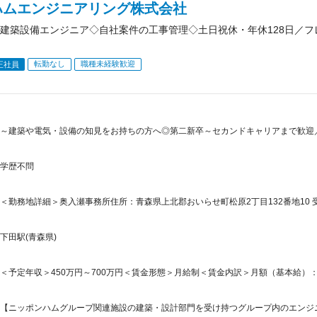
ハムエンジニアリング株式会社
建築設備エンジニア◇自社案件の工事管理◇土日祝休・年休128日／
転勤なし
職種未経験歓迎
正社員
～建築や電気・設備の知見をお持ちの方へ◎第二新卒～セカンドキャリアまで歓迎
学歴不問
＜勤務地詳細＞奥入瀬事務所住所：青森県上北郡おいらせ町松原2丁目132番地10 受
下田駅(青森県)
＜予定年収＞450万円～700万円＜賃金形態＞月給制＜賃金内訳＞月額（基本給）：300,0
【ニッポンハムグループ関連施設の建築・設計部門を受け持つグループ内のエンジニア