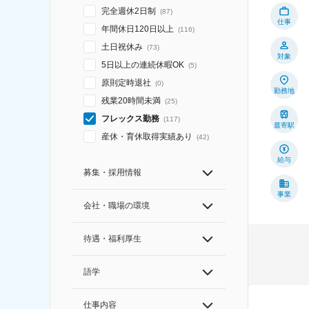
完全週休2日制
(
87
)
仕事
年間休日120日以上
(
116
)
土日祝休み
(
73
)
対象
5日以上の連続休暇OK
(
5
)
原則定時退社
(
0
)
勤務地
残業20時間未満
(
25
)
フレックス勤務
(
117
)
最寄駅
産休・育休取得実績あり
(
42
)
給与
募集・採用情報
事業
会社・職場の環境
待遇・福利厚生
語学
仕事内容