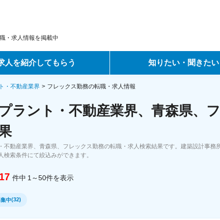
職・求人情報を掲載中
求人を紹介してもらう
知りたい・聞きたい
ントサービス
転職ノウハウ
ト・不動産業界
フレックス勤務の転職・求人情報
プラント・不動産業界、青森県、フ
サービス
データで見る転職
果
ーエージェントサービス
コラム・インタビュー
・不動産業界、青森県、フレックス勤務の転職・求人検索結果です。建築設計事務
人検索条件にて絞込みができます。
転職Q&A
17
件中
1～50
件
を表示
(
32
)
募集中