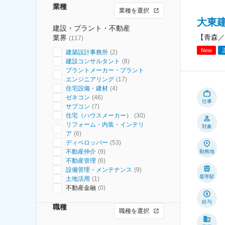
業種
業種を選択
大東
建設・プラント・不動産
【青森／
業界
(
117
)
New
建築設計事務所
(
2
)
建設コンサルタント
(
8
)
プラントメーカー・プラント
エンジニアリング
(
17
)
住宅設備・建材
(
4
)
ゼネコン
(
46
)
仕事
サブコン
(
7
)
住宅（ハウスメーカー）
(
30
)
リフォーム・内装・インテリ
対象
ア
(
6
)
ディベロッパー
(
53
)
不動産仲介
(
9
)
勤務地
不動産管理
(
6
)
設備管理・メンテナンス
(
9
)
最寄駅
土地活用
(
1
)
不動産金融
(
0
)
給与
職種
職種を選択