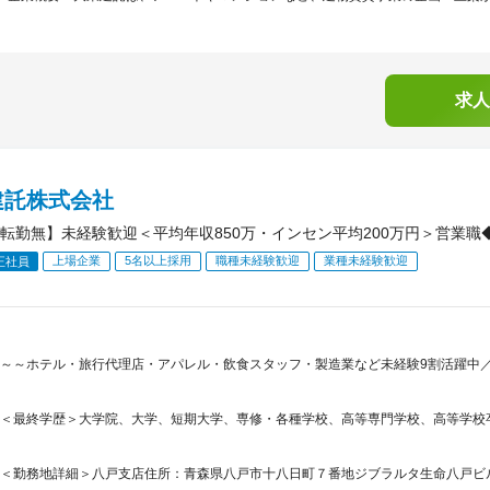
求人
建託株式会社
転勤無】未経験歓迎＜平均年収850万・インセン平均200万円＞営業職◆
上場企業
5名以上採用
職種未経験歓迎
業種未経験歓迎
正社員
～～ホテル・旅行代理店・アパレル・飲食スタッフ・製造業など未経験9割活躍中／創
＜最終学歴＞大学院、大学、短期大学、専修・各種学校、高等専門学校、高等学校
＜勤務地詳細＞八戸支店住所：青森県八戸市十八日町７番地ジブラルタ生命八戸ビル 