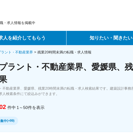
職・求人情報を掲載中
求人を紹介してもらう
知りたい・聞きたい
ントサービス
転職ノウハウ
プラント・不動産業界
残業20時間未満の転職・求人情報
プラント・不動産業界、愛媛県、残
サービス
データで見る転職
果
ーエージェントサービス
コラム・インタビュー
・不動産業界、愛媛県、残業20時間未満の転職・求人検索結果です。建築設計事務
求人検索条件にて絞込みができます。
転職Q&A
02
件中
1～50
件
を表示
(
+99
)
募集中