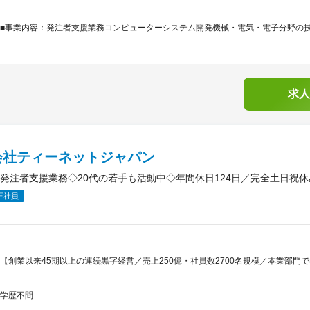
■事業内容：発注者支援業務コンピューターシステム開発機械・電気・電子分野の技術
求人
会社ティーネットジャパン
発注者支援業務◇20代の若手も活動中◇年間休日124日／完全土日祝
正社員
【創業以来45期以上の連続黒字経営／売上250億・社員数2700名規模／本業部門
学歴不問