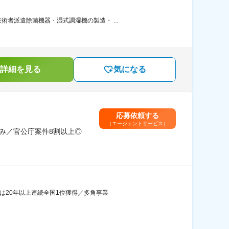
者派遣除菌機器・湿式調湿機の製造・ ...
詳細を見る
気になる
応募依頼する
（エージェントサービス）
休み／官公庁案件8割以上◎
では20年以上連続全国1位獲得／多角事業