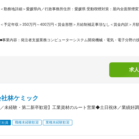
＜勤務地詳細＞愛媛県内／行政事務所住所：愛媛県 受動喫煙対策：屋内全面禁煙
＜予定年収＞350万円～400万円＜賃金形態＞月給制補足事項なし＜賃金内訳＞月額（基本
■事業内容：発注者支援業務コンピューターシステム開発機械・電気・電子分野の技術
求人
会社林ケミック
／未経験・第二新卒歓迎】工業資材のルート営業◆土日祝休／業績好調
職種未経験歓迎
業種未経験歓迎
正社員