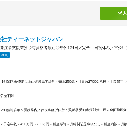
求人
会社ティーネットジャパン
発注者支援業務◇有資格者歓迎◇年休124日／完全土日祝休み／官公庁
正社員
【創業以来45期以上の連続黒字経営／売上250億・社員数2700名規模／本業部門
学歴不問
＜勤務地詳細＞愛媛県内／行政事務所住所：愛媛県 受動喫煙対策：屋内全面禁煙
＜予定年収＞450万円～700万円＜賃金形態＞月給制補足事項なし＜賃金内訳＞月額（基本