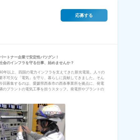
応募する
パートナー企業で安定性バツグン！
社会のインフラを守る仕事、始めませんか？
40年以上、四国の電力インフラを支えてきた新光電装。人々の
要不可欠な「電気」を守り、暮らしに貢献してきました。そん
今回募集するのは、愛媛県西条市の西条事業所を拠点に、発電
隣のプラントの電気工事を担うスタッフ。発電所やプラントの