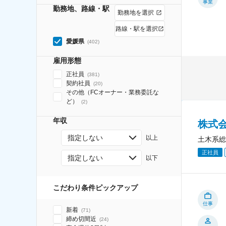
事業
勤務地、路線・駅
勤務地を選択
路線・駅を選択
愛媛県
(
402
)
雇用形態
正社員
(
381
)
契約社員
(
20
)
その他（FCオーナー・業務委託な
ど）
(
2
)
年収
株式
指定しない
以上
土木系総
正社員
指定しない
以下
こだわり条件ピックアップ
仕事
新着
(
71
)
締め切間近
(
24
)