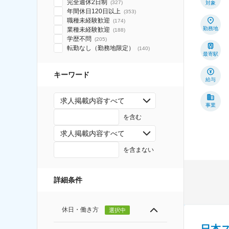
完全週休2日制
(
327
)
対象
年間休日120日以上
(
353
)
職種未経験歓迎
(
174
)
勤務地
業種未経験歓迎
(
188
)
学歴不問
(
205
)
転勤なし（勤務地限定）
(
140
)
最寄駅
キーワード
給与
求人掲載内容すべて
事業
を含む
求人掲載内容すべて
を含まない
詳細条件
休日・働き方
選択中
日本