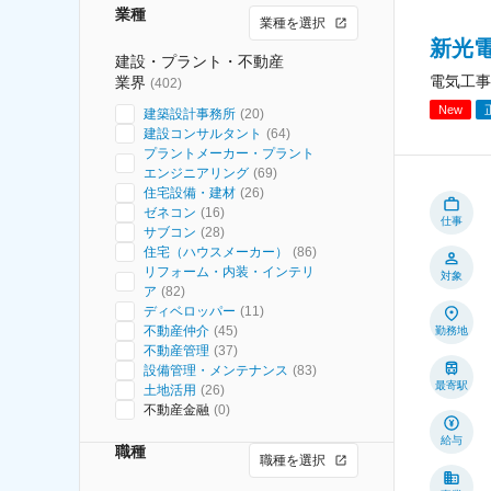
業種
業種を選択
新光
建設・プラント・不動産
電気工事
業界
(
402
)
New
建築設計事務所
(
20
)
建設コンサルタント
(
64
)
プラントメーカー・プラント
エンジニアリング
(
69
)
住宅設備・建材
(
26
)
ゼネコン
(
16
)
仕事
サブコン
(
28
)
住宅（ハウスメーカー）
(
86
)
リフォーム・内装・インテリ
対象
ア
(
82
)
ディベロッパー
(
11
)
不動産仲介
(
45
)
勤務地
不動産管理
(
37
)
設備管理・メンテナンス
(
83
)
最寄駅
土地活用
(
26
)
不動産金融
(
0
)
給与
職種
職種を選択