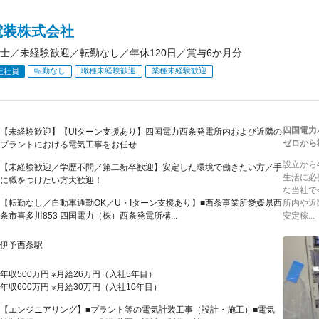
電装株式会社
士／未経験歓迎／転勤なし／年休120日／賞与6か月分
転勤なし
職種未経験歓迎
業種未経験歓迎
正社員
四国電力
【未経験歓迎】【UIターン支援あり】四国電力西条発電所内および近隣の
ゼロから
プラントにおける電気工事をお任せ
設立から
【未経験歓迎／学歴不問／第二新卒歓迎】安定した環境で働きたい方／手
生活に必
に職をつけたい方大歓迎！
な当社で
【転勤なし／自動車通勤OK／U・Iターン支援あり】■西条事業所愛媛県西
所内や近
条市喜多川853 四国電力（株）西条発電所構...
安定稼...
伊予西条駅
年収500万円 ※月給26万円（入社5年目）
年収600万円 ※月給30万円（入社10年目）
【エンジニアリング】■プラント等の電気計装工事（設計・施工）■電気