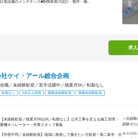
計装設備のメンテナンス■制御装置の設計・製作・施...
求人
会社ケイ・アール総合企画
合職／未経験歓迎／若手活躍中／残業月5h／転勤なし
転勤なし
5名以上採用
職種未経験歓迎
業種未経験歓迎
＜未経験
【未経験歓迎／残業月5h以内／転勤なし】公共工事を支える施工管理・
経験ゼロ
重機オペレーター・作業スタッフ募集
★未経験
【学歴不問／未経験歓迎】地域に根差して働きたい方歓迎！第二新卒・社