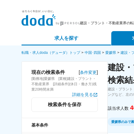
建設・プラント・不動産業界の転
求人を探す
詳細条件から探す
エージェ
転職・求人doda（デューダ）トップ
中国･四国
愛媛県
建設・
建設・
新着求人から探す
スカウト
[
]
現在の検索条件
条件変更
検索結
[勤務地]愛媛県 [業種]建設・プラント・
求人特集から探す
パートナ
不動産業界 [詳細条件](休日・働き方)残
建設・プラント
業20時間未満
詳細を見る
ングなど、左の
検索条件を保存
4
該当求人数
愛媛県のみで
基本条件