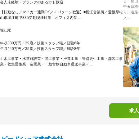
し・松山
会人未経験・ブランクのある方も歓迎
中★資格
【転勤なし／マイカー通勤OK／U・Iターン歓迎】■堀江営業所／愛媛県松
り）道路
山市堀江町甲335受動喫煙対策：オフィス内禁...
入...
堀江駅
年収380万円／29歳／技術スタッフ職／経験6年
年収440万円／35歳／技術スタッフ職／経験8年
土木工事業・水道施設業・管工事業・推進工事・管路更生工事・舗装工事
業・収集運搬業・造園業・一般貨物自動車運送事業＜...
求人
スピードショア株式会社