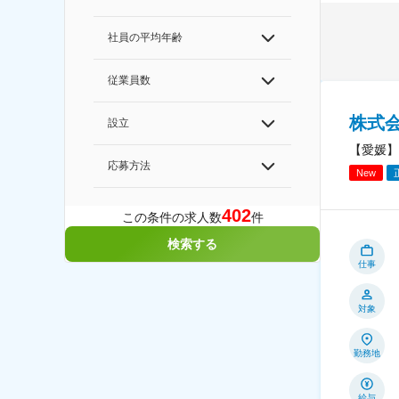
社員の平均年齢
従業員数
株式
設立
【愛媛】
応募方法
New
402
この条件の求人数
件
検索する
仕事
対象
勤務地
給与