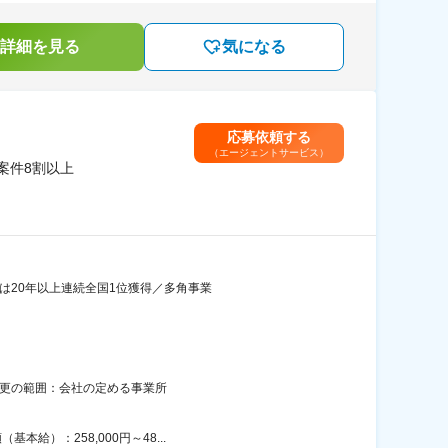
詳細を見る
気になる
応募依頼する
（エージェントサービス）
案件8割以上
では20年以上連続全国1位獲得／多角事業
変更の範囲：会社の定める事業所
給）：258,000円～48...