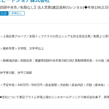
四国中央市／転勤なし】法人営業(建設資材のレンタル)◆年休126(土日
転勤なし
正社員
～上場企業グループ／全国トップクラスの売上シェアを誇る安定企業／創業より黒
＜最終学歴＞大学院、大学卒以上
＜勤務地詳細＞四国住所：愛媛県四国中央市寒川町1362 受動喫煙対策：その他（屋
伊予寒川駅、伊予三島駅
＜予定年収＞340万円～500万円＜賃金形態＞月給制＜賃金内訳＞月額（基本給）：228,2
■当社について東証プライム市場上場のニシオホールディングス株式会社傘下、西尾レン