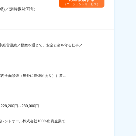
（エージェントサービス）
祝)／定時退社可能
字経営継続／提案を通じて、安全と命を守る仕事／
内全面禁煙（屋外に喫煙所あり））変...
00円～280,000円...
トオール株式会社100%出資企業で...