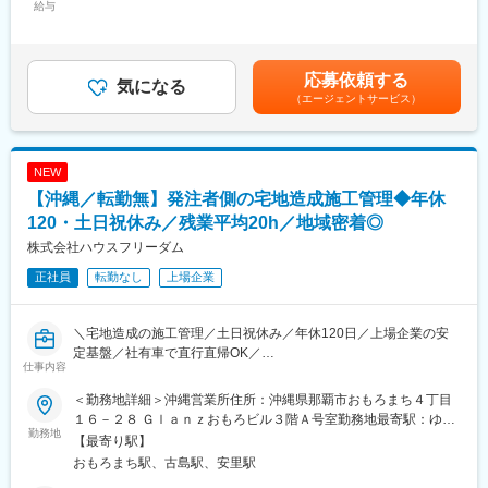
給与
評価を実施しています。評価基準が明確なので
途支給。＜賃金内訳＞月額（基本給）：177,000円～280,000円＜
■業務詳細
やる気に繋がります。
月給＞177,000円～280,000円＜昇給有無＞有＜残業手当＞有＜給
・磁気探査機器を用いた現地での埋設物調査（不発弾・鋼材等）
与補足＞賞与実績:年2回。経験・能力を考慮の上、優遇します。
・測定データの収集・解析、および報告書の作成
■当社の特徴：
待遇条件の詳細は面接等でご相談ください。賃金はあくまでも目
応募依頼する
・官公庁や自治体、建設会社との調整・進捗管理
気になる
マンション管理・リフォーム事業を担っている当社は、施工実績
安の金額であり、選考を通じて上下する可能性があります。月給
（エージェントサービス）
・沖縄特有の地形や歴史的背景を踏まえた高精度な探査技術の適
約72万戸の実績があるマンション長谷工グループの一員として、
(月額)は固定手当を含めた表記です。
用
マンション管理、建物診断、大規模修繕コンサルティング、マン
・調査から解析・報告まで一貫対応
ション管理会社変更等のご相談を承っております。管理戸数は増
加しており44万戸に及びます。
NEW
■扱うサービス
【沖縄／転勤無】発注者側の宅地造成施工管理◆年休
磁気探査による埋設物調査、土木設計、測量業務など、沖縄のイ
変更の範囲：会社の定める業務
ンフラを守る各種技術サービスを提供しています。
120・土日祝休み／残業平均20h／地域密着◎
株式会社ハウスフリーダム
■組織構成
正社員
転勤なし
上場企業
配属先には20代・50代の測量技術者が在籍。少数精鋭で高い技術
力を共有しながら、協力して業務を進めています。
＼宅地造成の施工管理／土日祝休み／年休120日／上場企業の安
■業務の魅力
定基盤／社有車で直行直帰OK／
沖縄県民の安全に直結する社会的意義の高い業務です。公共事業
仕事内容
中心で安定した経営基盤があり、腰を据えて長く働けます。
■どんな会社？
＜勤務地詳細＞沖縄営業所住所：沖縄県那覇市おもろまち４丁目
1995年設立、不動産仲介・新築戸建分譲・建設請負・賃貸事業を
■教育体制
１６－２８ Ｇｌａｎｚおもろビル３階Ａ号室勤務地最寄駅：ゆい
展開する東証スタンダード上場企業。大阪・福岡を中心に地域密
勤務地
資格取得支援や研修制度があり、経験者はもちろん、さらなる専
レール線／おもろまち駅受動喫煙対策：その他（喫煙室設置）変
【最寄り駅】
着型で成長を続け、街づくりを支える総合不動産会社です。
門性の向上も目指せる環境です。
更の範囲：会社の定める事業所
おもろまち駅、古島駅、安里駅
本社（松原市）を中心に組織拡大のため造成施工管理を増員しま