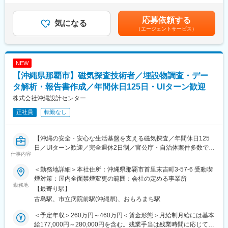
フォーム工事の企画、提案、工事監理が主な仕事です。
鋭ながら、技術士をはじめとする専門家が在籍し、確かな技術力
生の場合別途支給致します。※上記想定年収は、資格手当、時間外
で高品質なサービスを提供しております。
手当（月平均20ｈ）を含みます。※経験を積んだ後、役職任用の
応募依頼する
■具体的な業務：
気になる
場合は更なる昇給が可能です。※給与詳細は年齢・キャリア等を総
（エージェントサービス）
・見積作成
合的に考慮の上、当社規定により決定。賃金はあくまでも目安の
・電子稟議書の作成
金額であり、選考を通じて上下する可能性があります。月給(月額)
・協力会社へ修繕依頼
は固定手当を含めた表記です。
・報告書の作成
NEW
※案件は外壁、外構、防水、給排水設備、電気設備等となります。
【沖縄県那覇市】磁気探査技術者／埋設物調査・デー
※中小工事の管理業務が中心のため、現場常駐することはなく、内
勤業務が中心となります（内勤：8割／現場施工状況の視察：2
タ解析・報告書作成／年間休日125日・UIターン歓迎
割）
株式会社沖縄設計センター
正社員
転勤なし
■働き方
デスクワークを中心としながら巡回による現場管理を行います。
また、管理組合の理事会等にリフォーム工事の説明や提案を行い
【沖縄の安全・安心な生活基盤を支える磁気探査／年間休日125
ます。理事会や総会は土曜・日曜日に開催するケースがございま
日／UIターン歓迎／完全週休2日制／官公庁・自治体案件多数で安
すが、その際は、振替休日を取得できます。
仕事内容
定した経営基盤】
■業務概要
■キャリアプラン：
＜勤務地詳細＞本社住所：沖縄県那覇市首里末吉町3-57-6 受動喫
当社は、沖縄県内で不発弾や海底機雷などの埋設物を調査し、地
採用された方々に関しては、将来の幹部候補として長期的にご活
煙対策：屋内全面禁煙変更の範囲：会社の定める事業所
域の安全確保に貢献する磁気探査業務を担当しています。主な取
勤務地
躍頂きたいと考えています。中途入社、新卒入社の差はありませ
【最寄り駅】
引先は官公庁や自治体であり、インフラ整備や都市開発に伴う埋
ん。
古島駅、市立病院前駅(沖縄県)、おもろまち駅
設物の有無を現地調査からデータ解析・報告書作成まで一貫して
実施します。社会貢献性が高く、専門技術を活かして沖縄の安心
■評価について：管理組合に対する提案件数や工事の受注件数、金
＜予定年収＞260万円～460万円＜賃金形態＞月給制月給には基本
な暮らしを支えるやりがいある仕事です。
額、行動目標など多角的な評価項目によって、
給177,000円～280,000円を含む。残業手当は残業時間に応じて別