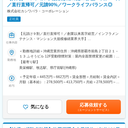
な駐車場を企画。
／直行直帰可／元請90%／ワークライフバランス◎
・収益確認・改善提案
株式会社カシワバラ・コーポレーション
Lオープン後は売上をチェックし、必要に応じて料金改定などの改
正社員
善を行う。
■担当エリア・営業スタイル
【元請け９割／直行直帰可！／創業以来黒字経営／インフラメン
・沖縄全域が対象ですが、特に那覇市を中心とした商業・観光エ
テナンス・マンション大規模修繕業界大手】
リア、沖縄市・浦添市を重点エリアとし、既存顧客は少なく、新
仕事内容
規開拓が中心となります。
■業務内容：
・利用者対応は委託コールセンターと本社運営部が担当するた
＜勤務地詳細＞沖縄営業所住所：沖縄県那覇市前島２丁目２１－
インフラ維持・建物修繕の総合企業としてマンションの大規模修
め、営業に集中しやすい環境です。立ち上げ期は役割が明確に分
１３ ふそうビル 12F受動喫煙対策：屋内全面禁煙変更の範囲：会
繕事業を全国で展開している当社にて、マンション大規模修繕工
勤務地
かれない場面もありますが、その分ゼネラリストとして成長でき
社の定める事業所
【最寄り駅】
事の施工管理を募集いたします。
ます！
美栄橋駅、牧志駅、県庁前駅(沖縄県)
＜具体的な業務＞
■入社後の流れ
＜予定年収＞445万円～662万円＜賃金形態＞月給制＜賃金内訳＞
・安全、品質、工程、予算の管理
入社後10日～2週間程は福岡への出張研修を行う予定です。
月額（基本給）：278,500円～413,750円＜月給＞278,500円～
・居住者対応、説明会実施
給与
立ち上げ期は県外拠点から1～2名が2～3日単位で複数回フォロー
413,750円＜昇給有無＞有＜残業手当＞有＜給与補足＞■昇給：年
・協力会社の管理・指導
に入ります（期間は習熟度に応じ変動）のでご安心ください◎
1回■賞与：年2回（7月・12月）■モデル年収・25歳／担当者／資
・施主・設計事務所との打合せ など
格なし：年収480万円・30歳／担当者／2級建築施工管理技士保
■沖縄拠点の今後
有：年収550万円賃金はあくまでも目安の金額であり、選考を通
応募依頼する
＜その他＞
気になる
1～2年で営業2～3名体制を目指しており、その後は市場規模や成
じて上下する可能性があります。月給(月額)は固定手当を含めた表
（エージェントサービス）
・担当棟数: 年間 2～3棟
長度に応じて柔軟に増員します。
記です。
・対象物件: 中型・大型マンションがメイン
0→1のフェーズを経験し、将来的に所長・幹部を目指せる環境で
※50戸～400戸超の物件まで、様々な案件を取り扱っています！タ
す！
ワーマンション等、貴重な物件を担当できる機会も！