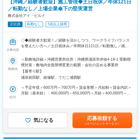
【沖縄／経験者歓迎】施工管理◆土日祝休／年休121日
■当社業務の魅力：
／転勤なし／上場企業傘下の堅実運営
※当社のマンション大規模修繕事業は…
土地の収益最大化を目指し、立地特性や利用者層に応じたレイア
★業界売上高 No.４！
株式会社アイ・ビルド
ウトや料金設定を行うため、実践的なマーケティング力・分析力
★オリコン顧客満足度 No.3！
が身につきます。
正社員
転勤なし
5名以上採用
また、駐車場は需要が供給を大きく上回る成長領域で、民間の取
■働き方について
締りを可能にした法改正も追い風となりニーズが拡大。土地の有
＜残業時間は月30h程度＞
効活用や交通課題の解決に貢献できる社会性の高い事業です。
◇◆経験者大歓迎！／経験を活かしつつ、ワークライフバランス
プライベートとのメリハリをもって就業可能です！案件の9割が元
を整えたい方へ／土日祝休み／年間休日121日／転勤無し／残業
請けのため、無理な工期設定がなく、工事を担当する提携会社様
仕事内容
抑制の取り組み◎／豊富なキャリアパス／上場企業傘下の堅実運
も当社と長い付き合いのところばかりのため、様々な場面で助け
営◆◇
＜勤務地詳細＞沖縄営業所住所：沖縄県浦添市伊祖4-19-1 受動喫
ていただける環境です。
煙対策：敷地内全面禁煙変更の範囲：会社の定める事業所
■業務内容：
勤務地
＜直行直帰可能！＞
【最寄り駅】
1991年設立以降東京の足立区に本社を置き、外装工事を主力とし
勤怠はweb上で管理しており、会社貸与のスマホ・PCで報告をし
浦添前田駅、経塚駅、てだこ浦西駅
て全国に取引網を持ちつつ事業拡大を行う当社にて、施工管理業
ます。そのため現場からの直帰も可能！
務をお任せします。
＜予定年収＞600万円～700万円＜賃金形態＞月給制＜賃金内訳＞
＜具体的には＞
月額（基本給）：400,000円～450,000円＜月給＞400,000円～
＜手厚い福利厚生／資格取得支援制度★＞
当社のシステムを理解いただいた後、すぐに業務をお任せしま
給与
450,000円＜昇給有無＞有＜残業手当＞有＜給与補足＞・賞与：
家族手当、資格手当、退職金制度など、安心の制度が整っていま
す。
年2回(2か月分程度)・昇給：年1回※現在の年収を考慮して決定い
す。各種教育・研修制度も充実し、スキルアップを支援します
- お客様との打ち合わせ
たします。※ご年齢・スキル等を鑑みて決定されるため、前後する
（必要な資格の受験費用や教材費、学校費用まで会社がサポート
- 工事管理（工程・品質・安全・予算）等
可能性がございます。賃金はあくまでも目安の金額であり、選考
する制度もあり、働きながら国家資格を取得も可能です！）
応募依頼する
気になる
を通じて上下する可能性があります。月給(月額)は固定手当を含め
（エージェントサービス）
■働き方：
た表記です。
＜評価制度が明確＞
完全週休2日制（土日祝休）・年休121日に加えて、残業時間を削
一人ひとりの業務内容を正当に評価する人事考課体制があり、キ
減するための取り組みを積極的に行っています。
ャリアアップの道筋が明確です。