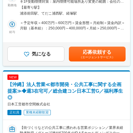
生活に必要不可欠な「水」を扱う事業のため、公共事業の一翼を
キ1F受動喫煙対策：屋内喫煙可能場所あり変更の範囲：会社の定
■業務内容：
勤務地
担う誇りと社会貢献性の高い事業を展開しています。
める事業所
【最寄り駅】
パーテーション業界でトップクラスシェアを誇る当社にて、代理
浦添前田駅、てだこ浦西駅、経塚駅
店に伴走いただくルート営業をお任せします。
■当社の特徴／魅力
当社は、水処理一筋60年以上の歴史があり、親会社（水道機工株
＜予定年収＞400万円～600万円＜賃金形態＞月給制＜賃金内訳＞
※代理店営業とは
式会社）は東レ株式会社の子会社で、安定した基盤の会社です。
月額（基本給）：250,000円～400,000円＜月給＞250,000円～
実際に使うお客様（オフィス・病院など）
給与
水処理設備は老朽化に伴うリプレイス需要が高まり、将来性も抜
400,000円＜昇給有無＞有＜残業手当＞有＜給与補足＞※上記年収
↑提案
群です。
は平均残業時間も加味しております。■昇給：年1回（5月）■賞
代理店（内装会社・設計事務所・工務店・ゼネコン・商社・デベ
与：年2回（7月・12月）前年度実績4.85か月分賃金はあくまでも
ロッパーなど）
変更の範囲：会社の定める業務
目安の金額であり、選考を通じて上下する可能性があります。月
応募依頼する
↑代理店の相談に乗る
気になる
給(月額)は固定手当を含めた表記です。
（エージェントサービス）
あなた（本ポジション）
既存代理店5～10社を担当し、レイアウトの相談や製品提案、現
場確認などを行います。
NEW
1案件（打合せ～工事終了）は短くて1週間、長くて2～3ヶ月で、
【沖縄】法人営業≪都市開発・公共工事に関する企画
提案した空間が形となり、多くの人に利用される瞬間は大きな達
成感があります。
提案≫◆週3在宅可／総合建コン日本工営G／福利厚生
◎
■商材
日本工営都市空間株式会社
製造・設計・販売・施工までを自社で一貫して行える為、ガラ
ス・木目・カラーなどデザイン性の高い製品、働き方改革に応え
正社員
業種未経験歓迎
る製品、移設・再利用しやすいサステナブルな製品など提案幅が
広く、誰もが使いやすい空間を実現できます。
羽田空港・スカイツリーを始め、病院・学校・工場・オフィスな
【街づくりなどの公共工事に携われる営業ポジション／業界未経