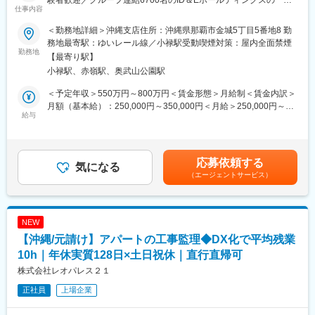
ど、多数の施設で採用されています。
験者歓迎／グループ連結6700名のID＆Eホールディングスの一
仕事内容
員】
■入社後の流れ
＜勤務地詳細＞沖縄支店住所：沖縄県那覇市金城5丁目5番地8 勤
最初は先輩が同行し、商談の進め方や現場での見方などイチから
国、地方公共団体(都府県・市町村)および民間(ゼネコン、デベロ
務地最寄駅：ゆいレール線／小禄駅受動喫煙対策：屋内全面禁煙
フォローします。
ッパー、ハウスメーカー等)向けへの営業活動を行っていただきま
勤務地
【最寄り駅】
経験を積んだ後は、設計・施工管理・商品企画など、幅広いキャ
す。
小禄駅、赤嶺駅、奥武山公園駅
リアに挑戦することも可能です。
専門メーカーならではの深い知識とスキルを培いながら、ご自身
当社の営業活動として、公共については案件形成に向けた企画提
＜予定年収＞550万円～800万円＜賃金形態＞月給制＜賃金内訳＞
の将来像に沿ったキャリアを形成できる環境です。
案、引合い案件に対する業務作業内容提案および見積書提示等の
月額（基本給）：250,000円～350,000円＜月給＞250,000円～
商談営業活動を行います。
給与
350,000円＜昇給有無＞有＜残業手当＞有＜給与補足＞●昇給：年
■働き方・福利厚生
また、民間に対しては当社得意分野である都市地域開発を主に顧
1回（7月）※前期の人事評価に基づき給与改定を実施していま
年休121日・土日祝休・残業30hと無理なく働ける環境で、経産省
客ニーズに合致するシーズの提案による案件形成に向けた商談営
す。●賞与（昨年実績）：年2回（支給月数：4.3ヶ月）※業績連動
より「健康経営優良法人ホワイト500」に認定された実績があり
業活動を行います。
型賞与制度ありますので、支給時は年3回となります。●各種手
応募依頼する
ます。
気になる
当：家族、公的資格、役職、単身赴任、時間外、通勤など※各種手
（エージェントサービス）
住宅・家族・昼食手当、資格取得支援、在宅勤務制度など福利厚
▽仕事内容例（官公庁の場合）：
当は支給要件があります。賃金はあくまでも目安の金額であり、
生も充実しており、男性育休も積極推進しています。
１）担当エリアのお客様先へ、定期的に訪問し情報収集活動を行
選考を通じて上下する可能性があります。月給(月額)は固定手当を
います。
含めた表記です。
■当社について
２）当社の技術や調査、費用などの提案を行います。
NEW
◎創業60年超、スカイツリー・羽田空港・大型病院などへも導入
３）お客様の困りごとやニーズを吸い上げ、課題解決のため関係
【沖縄/元請け】アパートの工事監理◆DX化で平均残業
される「パーテーション」の専門メーカー
技術部署との連携プロデュースも担います。
◎国内トップクラスシェア！全国1000社以上の代理店から選ばれ
４）業務企画提案書・見積書・スケジュール・契約関係書類を作
10h｜年休実質128日×土日祝休｜直行直帰可
るブランド力！
成します。
株式会社レオパレス２１
◎あらゆる施設に必要不可欠！新築だけでなく「レイアウト変
５）積算事務
正社員
上場企業
更・移転」需要もあり安定感抜群
＊業務企画提案や見積提案および案件合意形成まで営業担当にて