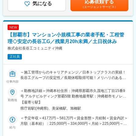
応募依頼する
【職務詳細】
気になる
給：年1回（4月）■賞与：年2回（7、12月／実績：1.5～2か月）
（エージェントサービス）
・自身のノウハウの次世代への伝承、教育
賃金はあくまでも目安の金額であり、選考を通じて上下する可能
・沖縄県内の公共施設、インフラ（上下水道/道路等）設計業務
性があります。月給(月額)は固定手当を含めた表記です。
・発注者（官公庁/自治体）との打ち合わせ～設計業務全般を担当
・CADを使用した設計/図面作成
NEW
・官公庁/自治体との折衝、仕様調整
【那覇市】マンション小規模工事の業者手配・工程管
・他社との協業案件あり（チームでプロジェクトを進めることも
可能）
理◇安定の長谷工G／残業月20h未満／土日祝休み
・プロフェッショナルとしてのご提案/コンサルティング実施
株式会社長谷工コミュニティ沖縄
正社員
【弊社の魅力】
・UIターン支援（引越し支援金あり）
・ワークライフバランス重視の働き方が可能
～施工管理からのキャリアチェンジ／日本トップクラスの実績！
・長期連休/有給休暇取得可能
長谷工グループの安定性／長期休暇取得可能！メリハリのある働
・長期的に活躍している社員在籍
仕事内容
き方の実現が可能！／福利厚生充実◎／資格支援制度もある等個
人の成長を後押しする環境です～
【会社紹介】
＜勤務地詳細＞沖縄本社住所：沖縄県那覇市久茂地三丁目15番9
■業務内容
弊社は1992年(平成4年)12月の創業以来、上/下水道に関わる「調
号 アルテビルディング那覇5階 勤務地最寄駅：沖縄都市モノレー
・分譲マンションの各種メンテナンス業務、小・中規模工事の企
勤務地
査/計画/設計/測量調査/土質調査/施工管理/維持管理」等を中心に、
ル線／県庁前駅受動喫煙対策：敷地内全面禁煙変更の範囲：無
【最寄り駅】
画、工事監理業務全般をご担当いただきます。【変更の範囲：会
30年以上にわたり沖縄県内の社会資本整備に携わってまいりまし
県庁前駅(沖縄県)、美栄橋駅、旭橋駅
社の定める業務】
た。現在は第二創業期として、事業拡大と新技術の導入を進める
予定です。沖縄のインフラ整備に貢献することを使命とし、地域
＜予定年収＞417万円～581万円＜賃金形態＞月給制＜賃金内訳＞
■業務詳細
社会に欠かせない存在として発展中です。社員の成長を重視し、
月額（基本給）：225,000円～334,000円＜月給＞225,000円～
・弊社が管理する分譲マンションの各種設備などのメンテナンス
給与
資格取得支援や技術研修を充実させることで、プロフェッショナ
334,000円＜昇給有無＞有＜残業手当＞有＜給与補足＞【給与補
業務の実施と確認、不具合箇所の対応提案、建築や設備などのリ
ルとしてのスキル向上サポートにも力を入れております。少数精
足】※基本給月額は時間外勤務手当を含まない金額です。残業が発