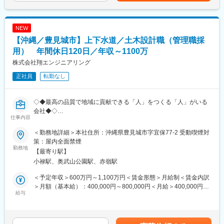
チームで調整をしてます。
GWでの飛び石の休日の際も会社として年次有給休暇の取得を推奨
変更の範囲：会社の定める業務
しているため、有給を活用し、長期休暇を取ることも可能です。
NEW
全社全体平均で年間の有給取得率が14日程度と会社全体でしっか
りと取得することが根付いていることからオンオフがつけやすい
【沖縄／豊見城市】上下水道／土木設計職（管理職採
職場環境です。
用） 年間休日120日／年収～1100万
株式会社翔エンジニアリング
変更の範囲：会社の定める業務
正社員
転勤なし
◇◆最高の品質で地域に貢献できる「人」をつくる「人」がいる
会社◆◇
仕事内容
“働く人”に対して 株式会社翔エンジニアリングは、持続して「提
＜勤務地詳細＞本社住所：沖縄県豊見城市字宜保77-2 受動喫煙対
案のできる技術者集団」を社会に提供するため、社員の成長が経
策：屋内全面禁煙
営上の最重点項目であると考えております。原点は“人”です。
勤務地
【最寄り駅】
技術もお客様も信頼もすべては“人”がつくります。社員とその家族
小禄駅、奥武山公園駅、赤嶺駅
を大切にし、会社が永続的に発展できるよう、“人”の採用・育成に
全力で取り組みます。
＜予定年収＞600万円～1,100万円＜賃金形態＞月給制＜賃金内訳
＞月額（基本給）：400,000円～800,000円＜月給＞400,000円～
同社ビジョンにもあるように、今回の採用“管理職”には、“人”の採
給与
800,000円＜昇給有無＞有＜残業手当＞有＜給与補足＞※上記想定
用・育成にも携わっていただきます。持続的に地域に貢献してい
年収は、入社2年目のイメージです（入社3カ月間は試用期間のた
くためにも、技術者育成にも携わっていただきます。
め、初年度の賞与の算定期間は9カ月間。２年目より賞与通年支給
見込みです）■該当者には、資格手当、技能手当などを支給■昇