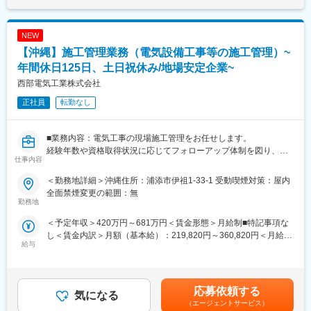
対象施設はオフィスビル、大学、病院、ホテル、大型ショッピン
0→1のフェーズを経験し、将来的に所長・幹部を目指せる環境で
であり、選考を通じて上下する可能性があります。月給(月額)は固
グセンター等、大型施設が中心です。病院環境、クリーンルーム
す！
定手当を含めた表記です。
などの特殊な環境設備にも携わることが特徴です。
NEW
施工事例）那覇空港旅客ターミナルビル、みずほPayPayドーム福
■当社業務の魅力：
【沖縄】施工管理業務（電気設備工事等の施工管理）~
岡、九州大学病院、SAGAサンライズパーク SAGAアクアなど
土地の収益最大化を目指し、立地特性や利用者層に応じたレイア
年間休日125日、土日祝休み/地場安定企業~
ウトや料金設定を行うため、実践的なマーケティング力・分析力
■勤務場所
が身につきます。
西部電気工業株式会社
基本的には沖縄県での勤務となります。
また、駐車場は需要が供給を大きく上回る成長領域で、民間の取
正社員
転勤なし
工期中は基本的に車での直行直帰となります。宿泊を伴う出張は
締りを可能にした法改正も追い風となりニーズが拡大。土地の有
ありません。
効活用や交通課題の解決に貢献できる社会性の高い事業です。
※勤務エリア固定も相談可
■業務内容：電気工事の現場施工管理をお任せします。
※工期はプロジェクトにより様々ですが、平均して約1年
経験年数や資格取得状況に応じてフォローアップ体制を図り、習
仕事内容
得状況をみながら中規模～大型の案件を担当していただきます。
■充実の教育体制
階層別集合教育（フォローアップ研修、主任研修、係長研修な
＜勤務地詳細＞沖縄住所：浦添市伊祖1-33-1 受動喫煙対策：屋内
《施工案件》NTT、官公庁、ゼネコン・サブコンが主な顧客で、
ど）と専門教育（若手技術者研修、現場代理人研修、システム、
全面禁煙変更の範囲：無
病院・ ショッピングモール・工場・学校・マンションなど多岐
勤務地
電気・自動制御研修など）2つに大きく分かれています。長期的に
に亘ります。
腰を据えて働ける環境が同社にはあります。
＜予定年収＞420万円～681万円＜賃金形態＞月給制■特記事項な
対応エリアは沖縄全域となります。
し＜賃金内訳＞月額（基本給）：219,820円～360,820円＜月給＞
■同社について
給与
219,820円～360,820円＜昇給有無＞有＜残業手当＞有＜給与補足
■組織構成：配属の沖縄支店には施工管理担当者が3名（30代～40
同社は1946年3月三建工業合資会社として社員17名でスタート
＞■昇給年１階回、賞与年２回■御年齢・経験により、前職を考慮
代男性）在籍しています。
し、1947年5月に三建設備工業株式会社を設立されました。同社
し決定致します。＜30歳 一般社員モデル給与：244,620円＞※上
は地球温暖化対策のひとつとして、いち早くZEB（ゼロ・エネル
記年収は残業代見込みの年収となります。賃金はあくまでも目安
■就業環境：基本は完全週休二日制（土日祝）となります。現場に
応募依頼する
ギー・ビル）の技術開発に取り組み、当社つくばみらい技術セン
気になる
の金額であり、選考を通じて上下する可能性があります。月給(月
よっては休日出社になる場合がありますが、振休などを取得し、
ターでは、2013年度実績で全館のZEBを達成いたしました。
（エージェントサービス）
額)は固定手当を含めた表記です。