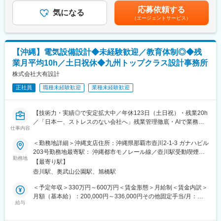
・既存施設の改装におけるホテルデザインコンセプトの企画立
給与補足＞■賞与：業績連動型（年1回）賃金はあくまでも目安の
応募依頼する
案、設計
気になる
金額であり、選考を通じて上下する可能性があります。月給(月額)
変更の範囲：会社の定める業務
（エージェントサービス）
は固定手当を含めた表記です。
■業務の魅力：
・ホテル運営が原点！設計から運営後のゲスト体験、現場スタッ
フの視点までをイメージし、自社ブランドのホテルを創り上げる
【沖縄】電気設備設計◆未経験歓迎／教育体制◎◆残
ことができます。
業月平均10h／土日祝休◆九州トップクラス設計事務所
・リゾートホテルに特化した一級建築士事務所です。
・若手でも活躍できる環境です。所属する建築士の平均年齢は35
株式会社大有設計
歳です。
正社員
職種未経験歓迎
業種未経験歓迎
・東南アジアなどのリゾート地で展開予定のホテルプロジェクト
に挑戦可能です。
【技術力・実績◎で安定拡大中／年休123日（土日祝）・残業20h
／「日本一、ストレスのない会社へ」残業管理徹底・AIで業務効
仕事内容
率化・休暇取得しやすさなど環境充実】
＜勤務地詳細＞沖縄支店住所：沖縄県那覇市壺川2-1-3 ガナハビル
■採用背景：
203号勤務地最寄駅： 沖縄都市モノレール線／壺川駅受動喫煙対
建築設計（意匠・構造・電気・機械設備）全般を手掛ける総合設
勤務地
策：屋内全面禁煙変更の範囲：本社およびすべての支店
【最寄り駅】
計事務所である当社は、建物の企画提案、基本計画、実施計画、
壺川駅、奥武山公園駅、旭橋駅
工事監理業務までトータルでサポートできる総合力の高さをご評
価いただき、国・地方自治体から民間の法人様と幅広くお取引が
＜予定年収＞330万円～600万円＜賃金形態＞月給制＜賃金内訳＞
絶えない状況です。より多くのお声に応える体制を作るべく、増
月額（基本給）：200,000円～336,000円その他固定手当/月：
員採用を進めています。
給与
10,000円固定残業手当/月：30,000円～54,000円（固定残業時間
20時間0分/月）超過した時間外労働の残業手当は追加支給＜月給
■業務内容：