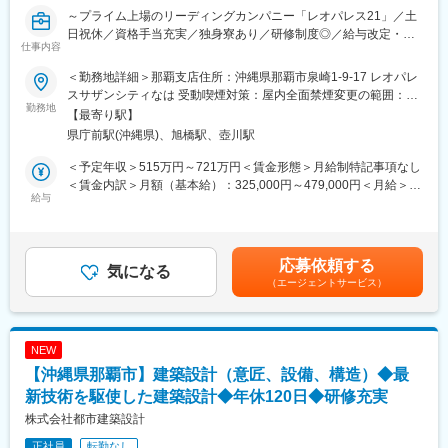
変更の範囲：会社の定める業務
行うとともに、関係する社内の技術部署との連携による商談活動
～プライム上場のリーディングカンパニー「レオパレス21」／土
を行っています。
日祝休／資格手当充実／独身寮あり／研修制度◎／給与改定・ベ
仕事内容
ースアップ実施／資格手当・お祝い金充実～
-------------
＜勤務地詳細＞那覇支店住所：沖縄県那覇市泉崎1-9-17 レオパレ
■業務内容：
入社後について（業界未経験の方）
スサザンシティなは 受動喫煙対策：屋内全面禁煙変更の範囲：会
・弊社アパート商品の新築工事、既存アパートのメンテナンス、
勤務地
-------------
社の定める事業所
【最寄り駅】
リフォーム、原状回復工事など、元請工事の主任技術者として、
インフラの老朽化、大規模災害発生リスク等に対する国土強靭化
県庁前駅(沖縄県)、旭橋駅、壺川駅
工程管理、品質管理、安全管理などの工事監理業務をお任せしま
対策、脱炭素社会に向けた自治体の様々な取組み等について、商
す。
談を獲得していくことになります。
＜予定年収＞515万円～721万円＜賃金形態＞月給制特記事項なし
・現場確認は要所のみで、1棟あたり約2か月程度の工期が想定さ
それらの内容について、座学や先輩社員と同行することで知識を
＜賃金内訳＞月額（基本給）：325,000円～479,000円＜月給＞
れています。
給与
学んでいただきます。
325,000円～479,000円＜昇給有無＞有＜残業手当＞有＜給与補足
・現場へ行くのは1棟につき3～5回程度です。年間40～50棟程度
約半年ほどで一人立ちしていただいた後も、先輩社員をはじめ部
＞※年収は年齢・経験・スキル・前職でのポジションなどを考慮
の案件を担当します。
内全体でサポートをしていきます。
し、同社規定により決定します昇給年1回（4月）、賞与年2回（7
月・12月） 賃金はあくまでも目安の金額であり、選考を通じて上
応募依頼する
■ポジション魅力：
気になる
■当社について：
下する可能性があります。月給(月額)は固定手当を含めた表記で
（エージェントサービス）
◎現場管理に集中できるよう、専門部署による分業体制を構築し
・全国展開しながらも、地域に根差したコンサルティングを行う
す。
ています。（発注課、資材課、工事課 等）下請けとも関係良好
総合建設コンサルタント会社です。ID＆Eグループ企業である当社
★
は長い歴史を持ち、また数多くの実績があります。特に土地区画
◎現場事務所で事務処理が完結できる環境を整備しているため、
整理事業においては、日本トップクラスの実績を誇っています。
NEW
原則として帰社はありません。
・土木／建築領域に跨る技術と経験を活かし、公共を中心とした
【沖縄県那覇市】建築設計（意匠、設備、構造）◆最
これまでの業務領域をよりサステナブルに、生活者視点で深化・
＼レオパレス・アパートの魅力／
新技術を駆使した建築設計◆年休120日◆研修充実
発展させ、都市の総合的なプロデュースに関わることによって、
レオパレス21は規格型アパートのため商品・施工方法・工程が標
近年の複雑化する都市課題の解決を図り、社会に貢献していきま
株式会社都市建築設計
準化されています。「どのタイミングで何を行うか」が明確に整
す。
正社員
転勤なし