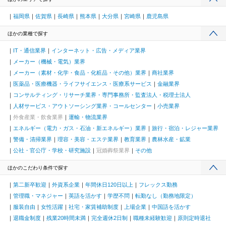
福岡県
佐賀県
長崎県
熊本県
大分県
宮崎県
鹿児島県
ほかの業種で探す
IT・通信業界
インターネット・広告・メディア業界
メーカー（機械・電気）業界
メーカー（素材・化学・食品・化粧品・その他）業界
商社業界
医薬品・医療機器・ライフサイエンス・医療系サービス
金融業界
コンサルティング・リサーチ業界・専門事務所・監査法人・税理士法人
人材サービス・アウトソーシング業界・コールセンター
小売業界
外食産業・飲食業界
運輸・物流業界
エネルギー（電力・ガス・石油・新エネルギー）業界
旅行・宿泊・レジャー業界
警備・清掃業界
理容・美容・エステ業界
教育業界
農林水産・鉱業
公社・官公庁・学校・研究施設
冠婚葬祭業界
その他
ほかのこだわり条件で探す
第二新卒歓迎
外資系企業
年間休日120日以上
フレックス勤務
管理職・マネジャー
英語を活かす
学歴不問
転勤なし（勤務地限定）
服装自由
女性活躍
社宅・家賃補助制度
上場企業
中国語を活かす
退職金制度
残業20時間未満
完全週休2日制
職種未経験歓迎
原則定時退社