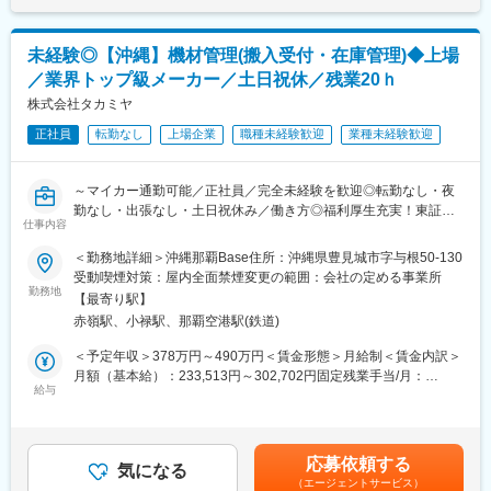
■育成体制：
未経験の方でも3か月～半年程度で簡単な案件を担当できるようし
未経験◎【沖縄】機材管理(搬入受付・在庫管理)◆上場
っかりとした教育体制が整っているため、安心して就業いただけ
／業界トップ級メーカー／土日祝休／残業20ｈ
ます！
株式会社タカミヤ
■働き方：
正社員
転勤なし
上場企業
職種未経験歓迎
業種未経験歓迎
完全週休2日制（土日祝休）・年休121日に加えて、残業時間を削
減するための取り組みを積極的に行っています。
PCの利用時間を20時までに制限し、ライフワークバランスを大切
～マイカー通勤可能／正社員／完全未経験を歓迎◎転勤なし・夜
にしています。直行直帰も状況に応じて可能で、働きやすい環境
勤なし・出張なし・土日祝休み／働き方◎福利厚生充実！東証ス
が整っています。
仕事内容
タンダード上場・年間休日128日～
＜勤務地詳細＞沖縄那覇Base住所：沖縄県豊見城市字与根50-130
■キャリアパス：
◎安定企業で長く働ける環境
受動喫煙対策：屋内全面禁煙変更の範囲：会社の定める事業所
新卒4年目で所長代理の実績があり、30代前半で課長や所長に昇
└東証スタンダード上場・業界トップシェアの仮設資材メーカー
勤務地
進している社員も多くいます。
【最寄り駅】
└軽仮設機材のレンタル専属企業では業界1100社中、唯一の上場
成長意欲のある方には重要なポストへの登用を積極的に行ってお
赤嶺駅、小禄駅、那覇空港駅(鉄道)
企業で財務体制安定！
り、キャリアアップのチャンスが豊富です。
＜予定年収＞378万円～490万円＜賃金形態＞月給制＜賃金内訳＞
◎生産管理や品質管理のご経験から入社実績あり
月額（基本給）：233,513円～302,702円固定残業手当/月：
■企業の特徴／魅力：
→夜勤なし・出張なし・土日祝休みの働き方へ
給与
36,487円～47,298円（固定残業時間20時間0分/月）超過した時間
規定やルールが整い、働く環境の改善が進んでおります。全国規
外労働の残業手当は追加支給＜月給＞270,000円～350,000円（一
模で展開している外装工事に特化した企業として高い評価を得て
■仕事内容：
律手当を含む）＜昇給有無＞有＜残業手当＞有＜給与補足＞※経
おり、今後も事業拡大を予定しています。
業界トップシェアを誇る仮設資材メーカーの当社にて、【仮設資
験、能力を考慮し決定します。※賞与とは別にインセンティブの支
成長意欲のある人材を高く評価し、重要なポストへの登用を積極
応募依頼する
材の管理業務】をお任せします！
気になる
給があります（上記想定年収には含んでいません）。賃金はあく
的に行っています。若手の意見を尊重し、新規事業の立ち上げや
（エージェントサービス）