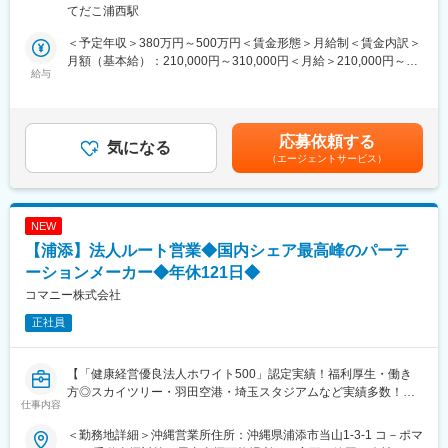
・年間休日120日以上
てだこ浦西駅
■職務詳細：
・残業月20h
・水処理設備の目視点検、動作確認
・直行直帰OK／転勤なし
＜予定年収＞380万円～500万円＜賃金形態＞月給制＜賃金内訳＞
・機器の調整・清掃、消耗品交換
・社有車貸与（ガソリン代全額支給）
月額（基本給）：210,000円～310,000円＜月給＞210,000円～
・報告書や完成図書などの書類作成
給与
310,000円＜昇給有無＞有＜残業手当＞有＜給与補足＞※給与は経
・顧客への説明対応
＼この求人のポイント／
験・能力を考慮して決定します賞与年2回（4.95か月分、過去3年
・緊急時の対応（休日・夜間含む）
（１）発注者側で働きやすい環境（WLB◎）
度実績）※業績により異なる賃金はあくまでも目安の金額であり、
・工事部門の短期施工管理支援（年数回）
（２）OJT＋座学で経験浅めでも成長可能
選考を通じて上下する可能性があります。月給(月額)は固定手当を
応募依頼する
気になる
（３）上場企業×地域密着で安定性が魅力！
含めた表記です。
（エージェントサービス）
入社後は半年間、先輩と同行しながら業務を習得。独り立ち後も
フォロー体制が整っているため、安心してスキルアップできま
変更の範囲：会社の定める業務
す。
NEW
■将来性抜群の水処理業界：
【浦添】法人ルート営業◆国内シェア最高峰のパーテ
日本の水道インフラは世界トップレベルですが、老朽化に伴う更
新需要が急増中。公共性が高く景気に左右されにくい分野で、長
ーションメーカー◆年休121日◆
期的なキャリア形成が可能です。
コマニー株式会社
正社員
■当社の特徴と水処理業界の展望
当社は、東レグループ企業である水道機工株式会社の100％子会
社として、水処理施設のメンテナンスや設備改修を行っていま
【「健康経営優良法人ホワイト500」認定実績！福利厚生・働き
す。
方◎スカイツリー・羽田空港・埼玉スタジアムなど実績多数！病
日本の下水道は普及率97%以上とインフラとして世界トップレベ
仕事内容
院・学校・工場・オフィスまであらゆる施設に欠かせないニッチ
ルと言われていますが、老朽化に伴う更新や取り替えの需要が増
トップメーカー】
加しています。
＜勤務地詳細＞沖縄営業所住所：沖縄県浦添市当山1-3-1 コ－ポマ