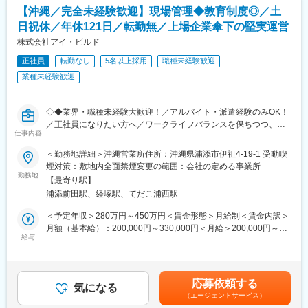
PCの利用時間を20時までに制限し、ライフワークバランスを大切
【沖縄／完全未経験歓迎】現場管理◆教育制度◎／土
にしています。直行直帰も状況に応じて可能で、働きやすい環境
■組織について
日祝休／年休121日／転勤無／上場企業傘下の堅実運営
が整っています。
当社の施工管理は、20代～50代まで幅広い年代が活躍中！キャリ
株式会社アイ・ビルド
ア入社者も多く、上下関係に関わらず相談しやすい風通しの良い
■配属部門：
職場です（社員の6割以上がキャリア入社！）。
正社員
転勤なし
5名以上採用
職種未経験歓迎
平均年齢は40代でベテラン社員が多く、教育環境も整っておりま
業種未経験歓迎
す。
■同社の特徴：
経験者の方には迅速にプロジェクトに参画して頂くため、スキル
当社は、インフラメンテナンス事業・マンション大規模修繕事
を活かせる機会が豊富にあります。
業・建築事業・内装リノベーション事業を主軸に、幅広い事業を
◇◆業界・職種未経験大歓迎！／アルバイト・派遣経験のみOK！
展開しております。全国に拠点を構え、創業以来黒字経営を続け
／正社員になりたい方へ／ワークライフバランスを保ちつつ、手
■キャリアパス：
る企業でもあるため、全国ネットワークで安定した仕事量とキャ
仕事内容
に職をつけたい方へ／教育制度◎／土日祝休／年休121日／転勤
新卒4年目で所長代理の実績があり、30代前半で課長や所長に昇
リアの広がりを実現しています。
無し／残業抑制の取り組み◎／豊富なキャリアパス／上場企業傘
進している社員も多くいます。
＜勤務地詳細＞沖縄営業所住所：沖縄県浦添市伊祖4-19-1 受動喫
下の堅実運営◆◇
成長意欲のある方には重要なポストへの登用を積極的に行ってお
煙対策：敷地内全面禁煙変更の範囲：会社の定める事業所
変更の範囲：会社の定める業務
勤務地
り、キャリアアップのチャンスが豊富です。
【最寄り駅】
■業務内容：
浦添前田駅、経塚駅、てだこ浦西駅
1991年設立以降東京の足立区に本社を置き、外装工事を主力とし
■企業の特徴／魅力：
て全国に取引網を持ちつつ事業拡大を行う当社にて、現場管理の
規定やルールが整い、働く環境の改善が進んでおります。全国規
＜予定年収＞280万円～450万円＜賃金形態＞月給制＜賃金内訳＞
業務をお任せします！
模で展開している外装工事に特化した企業として高い評価を得て
月額（基本給）：200,000円～330,000円＜月給＞200,000円～
＜具体的には＞
給与
おり、今後も事業拡大を予定しています。
330,000円＜昇給有無＞有＜残業手当＞有＜給与補足＞・賞与：
工事全体を管理・調整するお仕事で、手を動かす職人さんの「ま
成長意欲のある人材を高く評価し、重要なポストへの登用を積極
年2回(2か月分程度)・昇給：年1回※経験者は現在の年収を考慮し
とめ役」となります。※工事は職人さんが行います。
的に行っています。若手の意見を尊重し、新規事業の立ち上げや
て決定いたします。賃金はあくまでも目安の金額であり、選考を
・工事の調整・管理
若手を営業所の所長に抜擢するなど、活躍の場を広げています。
通じて上下する可能性があります。月給(月額)は固定手当を含めた
応募依頼する
・現場の職人さんへの指示
気になる
表記です。
（エージェントサービス）
・事務処理 等
変更の範囲：会社の定める業務