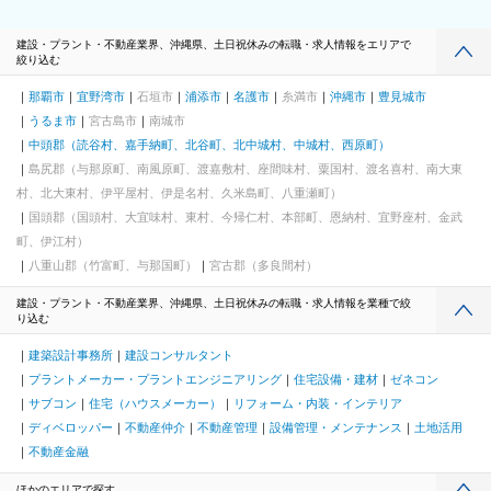
建設・プラント・不動産業界、沖縄県、土日祝休みの転職・求人情報をエリアで
絞り込む
那覇市
宜野湾市
石垣市
浦添市
名護市
糸満市
沖縄市
豊見城市
うるま市
宮古島市
南城市
中頭郡（読谷村、嘉手納町、北谷町、北中城村、中城村、西原町）
島尻郡（与那原町、南風原町、渡嘉敷村、座間味村、粟国村、渡名喜村、南大東
村、北大東村、伊平屋村、伊是名村、久米島町、八重瀬町）
国頭郡（国頭村、大宜味村、東村、今帰仁村、本部町、恩納村、宜野座村、金武
町、伊江村）
八重山郡（竹富町、与那国町）
宮古郡（多良間村）
建設・プラント・不動産業界、沖縄県、土日祝休みの転職・求人情報を業種で絞
り込む
建築設計事務所
建設コンサルタント
プラントメーカー・プラントエンジニアリング
住宅設備・建材
ゼネコン
サブコン
住宅（ハウスメーカー）
リフォーム・内装・インテリア
ディベロッパー
不動産仲介
不動産管理
設備管理・メンテナンス
土地活用
不動産金融
ほかのエリアで探す