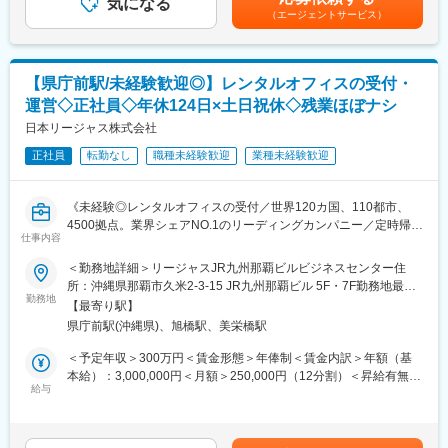
・建築工事による事故やトラブルが無いよう留意し、安全管理と
気になる
下する可能性があります。月給(月額)は固定手当を含めた表記で
（エージェントサービス）
より品質の高い現場管理
す。
変更の範囲：会社の定める業務
・完工引渡し前には、厳密な「社内検査」
＜完工＞
・オーナー様に建物を引渡し
【県庁前駅/未経験歓迎◎】レンタルオフィスの受付・
運営◇正社員◇年休124日×土日祝休◇残業ほぼナシ
■建築商品：
・高耐震鉄骨造、木造高耐震2×4工法、木造2×4工法、鉄筋コンク
日本リージャス株式会社
リート（RC）造など
正社員
転勤なし
職種未経験歓迎
業種未経験歓迎
・具体的には、新工法の「ハードフレーム工法」と「高耐力基
礎」を採用し、自社工場生産により高強度・高品質を実現した賃
貸住宅や、耐震性・耐風性に優れた木造2×4工法賃貸住宅などが
《未経験◎レンタルオフィスの受付／世界120カ国、110都市、
あります。
4500拠点。業界シェアNO.1のリーディングカンパニー／定時帰宅
仕事内容
社員多数在籍／年間休日120日以上/インセンティブ有/賞与年4
■就業環境について：
回》
＜勤務地詳細＞リージャスJR九州那覇ビルビジネスセンター住
・業界でも比較的残業は少なく、月間で20時間程度となります。
所：沖縄県那覇市久米2-3-15 JR九州那覇ビル 5F・7F勤務地最寄
社風として早期退社を進めていることから、生産性の高い仕事が
レンタルオフィス業界で世界シェアNO.1のリーディングカンパニ
勤務地
駅：県庁前駅受動喫煙対策：屋内全面禁煙変更の範囲：会社の定
出来ています。
【最寄り駅】
ーである同社。日本法人である当社は全国に拠点拡大を行ってお
める事業所
・土日祝日休みの年間休日127日です。着工時、完工時は忙しく
県庁前駅(沖縄県)、旭橋駅、美栄橋駅
り、レンタルオフィスの受付スタッフとしての募集になります。
なり、休日出勤のある場合がございますが、しっかりと振替休日
＜予定年収＞300万円＜賃金形態＞年俸制＜賃金内訳＞年額（基
がとれる環境です。
■業務詳細：
本給）：3,000,000円＜月額＞250,000円（12分割）＜昇給有無＞
・受付業務（来客／電話応対等）
給与
有＜残業手当＞有＜給与補足＞■賞与：・年4回（数万円～数十万
■福利厚生について：
・秘書業務（電話取次等）
円）目標達成度合に応じて支給■昇給／給与改定：・年1回（4
入社後は、福利厚生のひとつとして、グアムやハワイの海外リゾ
・お客様とのコミュニケーション業務（定期面談・契約更新等）
月）■手当：・時間外手当／インセンティブ有／他賃金はあくまで
ート施設、浜名湖や箱根などの国内リゾート施設が利用可能で
・事務／庶務（請求書管理や支払い対応・事務用品の手配等等）