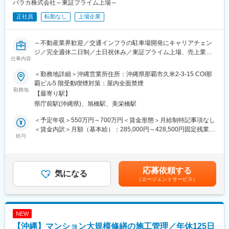
1級施工管理技士保有者は年収1000万円超えも可能です。
パラカ株式会社～東証プライム上場～
を構成して業務を進めています。
例：入社1年目・32歳：年収750万円、入社4年目・42歳：年収
正社員
転勤なし
上場企業
920万円
■企業の特徴／魅力：
当社は公共施設から民間施設まで、幅広い建築物の設計・管理を
変更の範囲：会社の定める業務
～不動産業界歓迎／交通インフラの駐車場開発にキャリアチェン
行っており、特に公共施設の受注が全体の7割を占めています。ま
ジ／完全週休二日制／土日祝休み／東証プライム上場、売上業界
た、社内でも福利厚生を充実させ、有給休暇も取りやすく、社員
仕事内容
トップクラス～
の生活を大切にする風土が根付いています。大規模プロジェクト
に携われる環境があり、BIM技術の活用率も高いです。
＜勤務地詳細＞沖縄営業所住所：沖縄県那覇市久米2-3-15 COI那
■業務概要
覇ビル5 階受動喫煙対策：屋内全面禁煙
土地オーナー様や企業に対し、コインパーキングによる土地活用
勤務地
変更の範囲：会社の定める業務
【最寄り駅】
を提案する営業職です。
県庁前駅(沖縄県)、旭橋駅、美栄橋駅
物件開拓、提案、契約、レイアウト作成、収益改善まで一連の業
務を担当します。
＜予定年収＞550万円～700万円＜賃金形態＞月給制特記事項なし
沖縄拠点はこれから本格的に拡大するフェーズのため、市場をゼ
＜賃金内訳＞月額（基本給）：285,000円～428,500円固定残業手
ロから築くやりがいのあるポジションです。
給与
当/月：40,000円（固定残業時間18時間11分/月～12時間5分/月）
超過した時間外労働の残業手当は追加支給＜月給＞325,000円～
■仕事の流れ
468,500円（一律手当を含む）＜昇給有無＞有＜残業手当＞有＜
・マーケティング（候補地の調査）
給与補足＞■賞与：年2回（6月、12月）■昇給：年1回（4月）※前
応募依頼する
L建物利用・人の流れ・交通量など地域特性を踏まえ、駐車場とし
気になる
職の年収を考慮します。賃金はあくまでも目安の金額であり、選
（エージェントサービス）
て最適かどうかを査定。
考を通じて上下する可能性があります。月給(月額)は固定手当を含
・顧客アプローチ～商談
めた表記です。
L利益が見込める土地を見つけたら、リストや不動産会社からの紹
介を基に土地オーナーへ提案。
NEW
・駐車場の設計・建設
【沖縄】マンション大規模修繕の施工管理／年休125日
L契約後、地価や競合を踏まえ、レイアウト・料金を設定し、最適