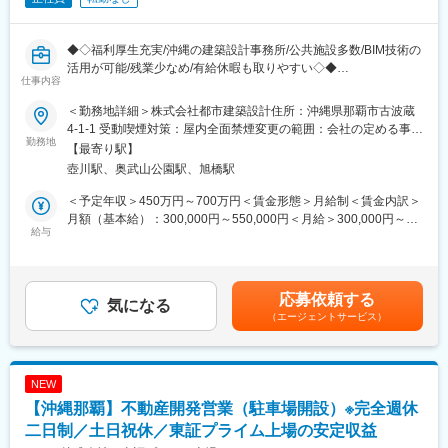
理されており、マニュアルに沿った施工管理が可能です。案件ご
とのばらつきが少なく、施工管理の再現性が高いことが特徴で
す。
◆◇福利厚生充実/沖縄の建築設計事務所/公共施設多数/BIM技術の
※現場社員から改善提案（施工マニュアルの見直し、施工方法改善
活用が可能/残業少なめ/有給休暇も取りやすい◇◆
等）を行う仕組みも整備しています！
仕事内容
■職務概要：当社にて建築設計と管理業務をお任せします。BIM技
術の活用が可能な環境です。
■働き方：
＜勤務地詳細＞株式会社都市建築設計住所：沖縄県那覇市古波蔵
今回は受注増加に伴う増員募集です。
◎残業時間が月10h以下・現場直行直帰可能、年休123日（計画年
4-1-1 受動喫煙対策：屋内全面禁煙変更の範囲：会社の定める事業
勤務地
休含む：128日）です。工事現場は平日のみ稼働し、土日祝が完
所
【最寄り駅】
＜具体的な業務＞
全公休日です。
壺川駅、奥武山公園駅、旭橋駅
・公共施設や民間施設の基本設計、実施設計、監理業務
◎繁忙期以外はほぼ残業がなく、プライベートを充実させられま
・BIM（ビルディング・インフォメーション・モデリング）の活
す。子どもとの時間を大切に、子育てをしながら活躍する人もた
＜予定年収＞450万円～700万円＜賃金形態＞月給制＜賃金内訳＞
用
くさんいます。
月額（基本給）：300,000円～550,000円＜月給＞300,000円～
・プロジェクトチームでの案件推進
給与
550,000円＜昇給有無＞有＜残業手当＞有＜給与補足＞■年収モデ
・クライアントとの打ち合わせ、調整業務
■入社後について：
ル：・2級建築士：450万円～550万円（各手当等を含む）・1級建
社内研修で基礎知識を身につけ、その後は先輩と現場へ同行しな
築士：550万円～700万円（各手当等を含む）※経験スキルなど面
■サポート体制：
がら実務を学びます。わからないことはすぐに聞ける環境です。
接で確認し、初任給を決定致します。■賞与：あり賃金はあくまで
応募依頼する
入社後、BIMの研修や3DCADの操作方法を指導。経験に応じた
気になる
も目安の金額であり、選考を通じて上下する可能性があります。
（エージェントサービス）
OJT研修を実施し、プロジェクトのサブチーフとしての業務をサ
■資格取得後の手当：
月給(月額)は固定手当を含めた表記です。
ポート。
1級施工管理技士：月3万円、2級施工管理技士：月1.5万円
数年後には主任として業務の中核を担い、リーダーシップを発揮
1級建築士：月4万円、2級建築士：月1.5万円
していただきます。
1級建築施工管理技士、一級建築士合格で40万円のお祝い金支給
NEW
制度あり
【沖縄那覇】不動産開発営業（駐車場開設）※完全週休
■組織体制：
設計部門には20名が在籍し、一級建築士が8名います。若手から
二日制／土日祝休／東証プライム上場の安定収益
■資格取得後のモデル年収：
ベテランまで幅広い年齢層が在籍し、プロジェクトごとにチーム