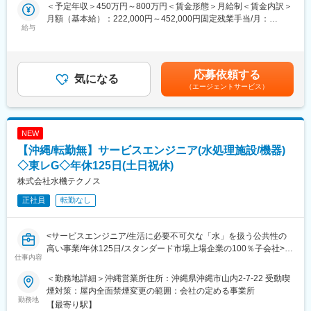
す！
■就業環境
＜予定年収＞450万円～800万円＜賃金形態＞月給制＜賃金内訳＞
年間休日125日、完全週休2日制、残業も少なくワークライフバラ
月額（基本給）：222,000円～452,000円固定残業手当/月：
■仕事内容：造成工事の施工管理をお任せいたします。（発注者
給与
ンスを重視。マイカー通勤や服装自由など働きやすい環境を整え
78,000円（固定残業時間45時間0分/月）超過した時間外労働の残
側）
ています。
業手当は追加支給＜月給＞300,000円～530,000円（一律手当を含
む）＜昇給有無＞有＜残業手当＞有＜給与補足＞※経験に応じて優
■具体的に：
■想定されるキャリアパス
遇・昇給：年1回(4月／規定あり)、賞与：年2回(2月・8月／前年
応募依頼する
・宅地開発に関する造成工事計画の企画・立案
気になる
現場技術者からプロジェクトリーダーやマネジメント職へのキャ
実績：3ヶ月分)・残業手当補足：超過分別途支給賃金はあくまで
（エージェントサービス）
・造成工事の積算・発注
リアアップも可能です。多様な成長機会があります。
も目安の金額であり、選考を通じて上下する可能性があります。
・安全・品質・工程管理（発注者として管理監督）
月給(月額)は固定手当を含めた表記です。
・設計/測量事務所、施工会社との調整
■企業の特徴/魅力
・社有車貸与（大阪府下の現場を担当）
沖縄密着型の建設コンサルタント企業として、地域に根ざした高
NEW
い技術力と安定した経営基盤が強みです。
【沖縄/転勤無】サービスエンジニア(水処理施設/機器)
＜入社後の流れ＞
20～50代の先輩が活躍中。入社後は同行で流れを学び、協力会社
◇東レG◇年休125日(土日祝休)
変更の範囲：会社の定める業務
とも関係構築。座学・事務作業のOJTも用意されているため安心
株式会社水機テクノス
して業務に入れます。
正社員
転勤なし
■業務の特徴
・発注者側だから調整・管理に集中できる
<サービスエンジニア/生活に必要不可欠な「水」を扱う公共性の
・街区形成を上流工程からリードできる
高い事業/年休125日/スタンダード市場上場企業の100％子会社>
・地域密着×上場企業で安定性抜群
仕事内容
・平均残業20h、無理のない働き方◎
■職務概要：
＜勤務地詳細＞沖縄営業所住所：沖縄県沖縄市山内2-7-22 受動喫
水処理施設の保守・点検を行う当社にて、官公庁を中心とした顧
■働き方：
煙対策：屋内全面禁煙変更の範囲：会社の定める事業所
客向けに水処理設備のメンテナンス業務をお任せします。
勤務地
・完全週休2日（土日祝）
【最寄り駅】