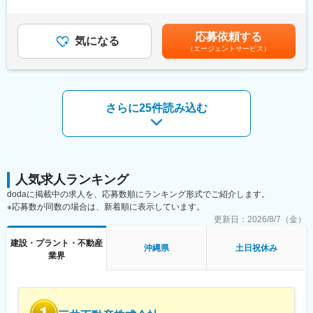
■職務詳細
績：2.5ヶ月・昇給制度：毎年4/1付賃金はあくまでも目安の金額
次元データの扱いに不慣れな方でも、正確な計測を可能にし、そ
1人あたり年間5～10件程度の現場を担当し、各現場の工期は1ヶ
であり、選考を通じて上下する可能性があります。月給(月額)は固
の他、GISデータを取り込み、3次元空間上に再現し、施設情報の
月～1年程度、規模は1,000万円～2億円位程度まで様々です。現
定手当を含めた表記です。
管理や確認なども可能です。
応募依頼する
場では協力会社や職人と連携し、安全管理、工程進捗の確認、原
気になる
お客様のMMSデータ活用ニーズに応じて、 ビューアー、 図化シ
（エージェントサービス）
価の予算管理、工事品質の確保を進めます。また、出張も日常的
ステム、トンネル施工の進捗管理システムなどを提供していま
に発生しますが、現場期間中は月1回の帰宅費用を会社が負担しま
す。
す。ほぼすべてが官公庁や大手ゼネコン等の公共工事案件で、飛
※詳細：https://www.pasco.co.jp/biz/data-sales/mms-archives/
島ホールディングスグループとの協働による新たな施工技術の活
用や、水中・水陸バックホウなどの先端技術の導入・展開にも関
さらに25件読み込む
変更の範囲：会社の定める業務
与できます。
■扱うサービス
港湾・河川の護岸工事、水中・水陸バックホウによる施工
■組織構成
人気求人ランキング
工事部40名体制、うち土木施工管理職16名。中途入社者比率90％
dodaに掲載中の求人を、応募数順にランキング形式でご紹介します。
で多様な経験者が活躍しています。
※応募数が同数の場合は、新着順に表示しています。
更新日：
2026/8/7（金）
■業務の魅力
沖縄・離島のインフラ整備を通じて地域社会へ貢献し、最先端の
建設・プラント・不動産
沖縄県
土日祝休み
施工方法や機械の導入にも挑戦できます。
業界
■教育体制
入社後はOJTで先輩社員が現場業務を丁寧に指導。経験が浅い方
も安心して成長可能です。