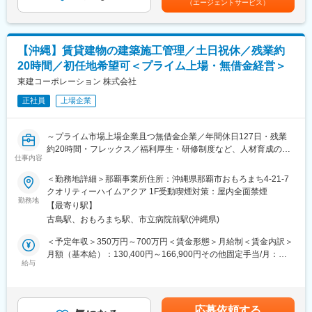
（エージェントサービス）
う。
・残業20ｈ
■働く環境：
■魅力ポイント
（1）長期的に働き続けられる環境
＼安定した企業基盤◎／
【沖縄】賃貸建物の建築施工管理／土日祝休／残業約
働きがいを感じながら、能力を100％発揮し成果をあげることが
軽仮設機材のレンタル専属企業では業界でトップクラスで財務体
20時間／初任地希望可＜プライム上場・無借金経営＞
できるよう、多様な働き方の推進・定着を強化。
制が安定
（2）在宅勤務可
東建コーポレーション 株式会社
在宅勤務、サテライトオフィスの他に、移動時間の有効活用を目
＼若手が活躍中◎／
正社員
上場企業
的として、モバイルワークを活用しています。
全員で意見を出し合いながら切磋琢磨できる環境です
（3）時差出勤制度
オフィスへの出社、テレワークを問わず、時差出勤制度を取り入
＼当社の強み／
～プライム市場上場企業且つ無借金企業／年間休日127日・残業
れています。社員は、始業時刻を5:00～11:00の間で選択できま
足場のレンタル・販売事業だけではなく、商品の製造から倉庫管
約20時間・フレックス／福利厚生・研修制度など、人材育成のた
す。
仕事内容
理、お客様にお届けをする物流まで一貫して行っており、利便性
めのサポートも充実～
（4）ワークライフバランス
の高さからも取引先の方々より信頼・リピートをいただいていま
＜勤務地詳細＞那覇事業所住所：沖縄県那覇市おもろまち4-21-7
毎週水曜日はノー残業デーです。同業他社にも働きかけを行い、
す
■業務の流れ：
クオリティーハイムアクア 1F受動喫煙対策：屋内全面禁煙
年に2回の業界一斉ノー残業デーも主導しています。
＜契約前＞
勤務地
【最寄り駅】
変更の範囲：会社の定める業務
・営業活動の支援業務として「現地調査」及び「配置図の作成」
■企業魅力
古島駅、おもろまち駅、市立病院前駅(沖縄県)
・契約に必要な「契約図面の作成」を設計職へ依頼
国内外に貢献する業界シェアトップクラスの「技術・知識集団」
＜契約後＞
＜予定年収＞350万円～700万円＜賃金形態＞月給制＜賃金内訳＞
であり、68年以上の歴史を有する土木・建築系総合コンサルタン
・着工準備会議及び三者挨拶
月額（基本給）：130,400円～166,900円その他固定手当/月：
ト業界のリーディングカンパニー。
・建築諸申請の依頼
給与
101,000円～129,200円＜月給＞231,400円～296,100円＜昇給有
都市・地域計画、環境、道路、鉄道、河川、上下水道、港湾、空
・地鎮祭及び近隣挨拶の実施
無＞有＜残業手当＞有＜給与補足＞■賞与：年2回※平均5.0ヶ月分
港、建築、福祉、情報、PFI、NPM、防災等の社会資本整備、維
・クレーム・トラブルの未然防止を図りながら、着工準備
■昇給：年1回※1,400円～3,200円※最終的にはご経験に基づき判断
持管理に、卓越した技術と柔軟な頭脳をもって応え、日本経済の
＜着工後＞
いたします賃金はあくまでも目安の金額であり、選考を通じて上
発展に伴い多くのプロジェクトに携わってきました。
応募依頼する