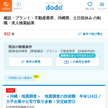
会員登録
ログイン
気になる
メニュー
建設・プラント・不動産業界、沖縄県、土日祝休み
の転
職・求人検索結果
412
条件で並び替え
件
現在の検索条件
[勤務地]沖縄県 [業種]建設・プラント・不動産業界 [詳細条件](休日・働き方)土日祝休み
新着求人をいつでもチェック
条件の変更
この条件を保存
沖縄県
のみで募集中
NEW
＜沖縄・地質調査＞ 地質調査の技術職 年休124日／
大手企業や公官庁取引多数！安定経営◎
日本物理探鑛株式会社