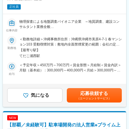
正社員
物理探査による地盤調査パイオニア企業 ～地質調査、建設コン
サルタント業務全般
仕事内容
■業務概要：【変更の範囲：会社の定める業務】
＜勤務地詳細＞沖縄事務所住所：沖縄県沖縄市美原4-7-1 春マンシ
ョン103 受動喫煙対策：敷地内全面禁煙変更の範囲：会社の定め
当社の地質調査員としてご活躍いただきます！
勤務地
る事業所
【最寄り駅】
当社では、磁気探査やボーリングのような、建設工事に伴う地質
てだこ浦西駅
調査や危険物調査、環境調査などの他、安全化対策工事、測定機
器の開発など、「地盤」に関する総合コンサルティングを担いま
＜予定年収＞450万円～700万円＜賃金形態＞月給制＜賃金内訳＞
す。
月額（基本給）：300,000円～400,000円＜月給＞300,000円～
給与
400,000円＜昇給有無＞有＜残業手当＞有＜給与補足＞■昇給：年
▼具体的には
1回（4月）■賞与：年2回（7月，12月：会社業績による）賃金は
基本的には下記すべてをご担当いただきます。
あくまでも目安の金額であり、選考を通じて上下する可能性があ
・調査・採取
ります。月給(月額)は固定手当を含めた表記です。
応募依頼する
・解析
気になる
（エージェントサービス）
・分析データをもとに報告書の作成
※スキルや業務量に応じて一部分担も可能です。
※チームでの業務が多く、外仕事と内勤の割合はおよそ7：3で
す。
NEW
【那覇／未経験可】駐車場開発の法人営業※プライム上
■同社の魅力：