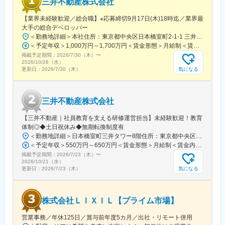
三井不動産株式会社
■就業環境
【業界未経験歓迎／総合職】※応募締切9月17日(木)18時迄／業界最
年間休日120日・土日祝休み、直行直帰可、月残業10時間程度。
大手の総合デベロッパー
福利厚生も充実しています。
＜勤務地詳細＞本社住所：東京都中央区日本橋室町2-1-1 三井本館勤務地最寄駅：東京メトロ銀座線・半蔵門線／三越前駅受動喫煙対策：屋内全面禁煙変更の範囲：会社の定める事業所（リモートワーク含む）
＜予定年収＞1,000万円～1,700万円＜賃金形態＞月給制＜賃金内訳＞月額（基本給）：470,000円～800,000円＜月給＞470,000円～800,000円＜昇給有無＞有＜残業手当＞有＜給与補足＞※経験に応ず※上記年収は基礎給与・賞与（2回）を含む。時間外勤務手当・諸手当別途支給。※あくまでモデルケースであり、実際の年収とは異なる可能性があります。処遇条件の詳細は内定後のオファー面談にてご説明いたします。賃金はあくまでも目安の金額であり、選考を通じて上下する可能性があります。月給(月額)は固定手当を含めた表記です。
■想定されるキャリアパス
掲載予定期間：
現場主任技術者として経験を積み、将来的には複数案件の統括管
2026/7/30（木）
〜
2026/10/28（水）
理や新技術導入リーダー等へキャリアアップが可能です。
気になる
更新日：
2026/7/30（木）
■企業の特徴/魅力
地域に根差しつつ、グループ協働で新技術活用を推進、安心して
三井不動産株式会社
長く働ける環境を提供しています。
【三井不動産｜社員教育を支える研修運営担当】未経験歓迎！教育
変更の範囲：会社の定める業務
体制◎◆土日祝休み◆無期転換制度有
＜勤務地詳細＞日本橋室町三井タワー8階住所：東京都中央区日本橋室町3-2-1 日本橋室町三井タワー8階受動喫煙対策：屋内全面禁煙変更の範囲：会社の定める事業所
＜予定年収＞550万円～650万円＜賃金形態＞月給制＜賃金内訳＞月額（基本給）：343,750円～406,250円＜月給＞343,750円～406,250円＜昇給有無＞無＜残業手当＞有＜給与補足＞※ご経験などを総合的に考慮致します。同社規定に基づき処遇します。昇給なし・賞与あり。（社内登用試験に合格し、無期社員となれば昇給あり。）※残業手当：年収600万円以上の場合は専門手当（20時間相当）あり。賃金はあくまでも目安の金額であり、選考を通じて上下する可能性があります。月給(月額)は固定手当を含めた表記です。
掲載予定期間：
2026/7/23（木）
〜
2026/10/21（水）
気になる
更新日：
2026/7/23（木）
株式会社ＬＩＸＩＬ【プライム市場】
営業事務／年休125日／賞与前年度5カ月／出社・リモート併用