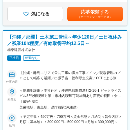
・文化財コンテンツ作成、活用事業
34,000円（月給に含む）※世帯状況、経験・スキルに応じ決定い
・ここ2年で社員数が20名純増。定期的な新卒採用や入社後のフ
・史跡整備課：測量・計測、城郭石垣調査、保存活用計画、設計
たします■昇給：年1回（人事評価による）■賞与：年2回（業績に
ォロー体制も充実しており、案件増加に伴い社員数も順調に拡大
応募依頼する
等を実施。
気になる
より期末支給あり）賃金はあくまでも目安の金額であり、選考を
しています。
（エージェントサービス）
・関東調査課：埋蔵文化財調査、測量・計測、文化財活用事業等
通じて上下する可能性があります。月給(月額)は固定手当を含めた
を実施。
表記です。
変更の範囲：会社内の全ての業務
・沖縄技術課：埋蔵文化財調査、測量・計測、文化財活用事業等
を実施。
【沖縄／那覇】土木施工管理～年休120日／土日祝休み
／残業10h程度／有給取得平均12.5日～
■働く環境
◎年間休日127日、月残業30h程と働きやすい環境
極東建設株式会社
◎育成やスキルUP支援が充実！
正社員
転勤なし
東京大学など各分野の学術者をお招きし、授業開催など、常に
最新・深い知識やスキルを身に着けていただけます！
【沖縄・離島エリアで公共工事の護岸工事メイン／現場管理のプ
■同社の魅力
ロとして幅広く活躍／出張手当・福利厚生充実／OJTによる教育
同社は宇宙から地上まで最新の機材を活用して空間情報を収集、
仕事内容
体制】
分析やサービス提供までをワンストップで事業展開。
＜勤務地詳細＞本社住所：沖縄県那覇市港町2-16-1 ビックライス
自動走行システムの実現に向けた自動走用の地図の試作構築に関
■業務概要
ビル3F受動喫煙対策：敷地内喫煙可能場所あり変更の範囲：会社
する業務を内閣府から受託する等、国を挙げた自動走行の取組に
当社の工事部にて、沖縄県や離島（石垣島・宮古島）エリアを中
勤務地
の定める事業所
も参画。膨大な地図データと各種の情報をGIS（地理情報システ
【最寄り駅】
心とした港湾・河川等の護岸工事における施工管理業務を担当い
ム）で処理し、企業が抱える様々な課題を解決。
美栄橋駅、古島駅、県庁前駅(沖縄県)
ただきます。主に公共工事案件において、現場の主任技術者を務
め、安全・工程・原価・品質の管理全般に携わり、地域インフラ
＜予定年収＞450万円～700万円＜賃金形態＞月給制＜賃金内訳＞
■サービス例『PADMSシリーズ』
整備の一翼を担います。
月額（基本給）：300,000円～500,000円＜月給＞300,000円～
同社の計測した空間情報データをもとに、システム上で「距離・
給与
500,000円＜昇給有無＞有＜残業手当＞有＜給与補足＞・賞与実
面積・体積・勾配」を3次元画面上で計測できるサービスです。3