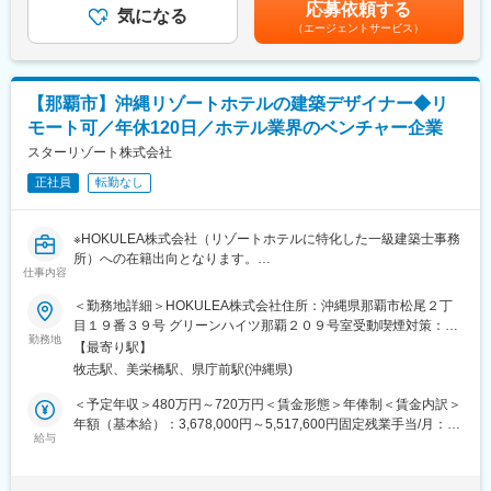
も目安の金額であり、選考を通じて上下する可能性があります。
す。
応募依頼する
・事務／社内外へのメール対応／他
気になる
月給(月額)は固定手当を含めた表記です。
その他「東建ホール・丸の内」や「社員一番食堂」といった福利
（エージェントサービス）
厚生施設もございます。ご入社された際には、ぜひご利用下さ
■本ポジションの魅力
い。
・未経験でも大歓迎！ホスピタリティとコミュニケーション力が
あれば経験がない方も活躍できます。
■当社の特徴：
【那覇市】沖縄リゾートホテルの建築デザイナー◆リ
・各拠点（ビジネスセンター）の運営と顧客満足度向上を担う大
プライム市場上場企業且つ無借金企業です。東建グループは本体
モート可／年休120日／ホテル業界のベンチャー企業
切な仕事です。事務能力や接客力はもちろんマネジメント力や営
の「東健コーポレーション」を母体に、土地活用・建設を中心と
業力も身に付き、確かな経験とスキルを磨ける仕事です。
スターリゾート株式会社
した事業展開を図っており、総合建材メーカー「ナスラック」、
・インセンティブも支給！
中国現地法人「上海東販国際貿易有限公司」、ゴルフ場・リゾー
正社員
転勤なし
ビジネスセンターを訪れてくださった新規のお客様の一次対応も
ト事業の「東健リゾート・ジャパン」「東健多度カントリー」な
あります。自らの接客で契約となった場合などはインセンティブ
どの9社によって構成され、建設と賃貸仲介、物件管理、不動産情
が支給されます。
報提供、建材の開発・製造・輸入など現在では総合建築グループ
※HOKULEA株式会社（リゾートホテルに特化した一級建築士事務
へと成長しています。
所）への在籍出向となります。
仕事内容
■働き方
■業務内容：
＜勤務地詳細＞HOKULEA株式会社住所：沖縄県那覇市松尾２丁
残業月平均2時間のため、毎日ほぼ定時退社が可能です。
ホテル運営も自社で行っています。設計して終わりではなく、運
目１９番３９号 グリーンハイツ那覇２０９号室受動喫煙対策：屋
入社後1～3週間は研修を受けていただき、4週目からは現場でOJT
営後のゲスト体験・現場スタッフまでをイメージして自社ブラン
勤務地
内全面禁煙
をうけながら業務に取り組んで頂きます。
【最寄り駅】
ドのホテルを設計します。
牧志駅、美栄橋駅、県庁前駅(沖縄県)
■当社の特徴：
■業務詳細：
＜予定年収＞480万円～720万円＜賃金形態＞年俸制＜賃金内訳＞
世界4,500拠点に120か国でお客様に愛されているIWGのブランド
・リゾートホテルの企画、設計、デザイン
年額（基本給）：3,678,000円～5,517,600円固定残業手当/月：
展開を行っています。
・役所関係の資料作成、折衝
給与
93,500円～140,200円（固定残業時間40時間0分/月）超過した時
日本におけるリージャスグループは、全国約49都市、200拠点以
・新規事業戦略に基づくホテルデザインコンセプトの企画立案、
間外労働の残業手当は追加支給＜月額＞400,000円～600,000円
上（2025年秋現在）を展開している日本国内で最大のネットワー
設計
（12分割）（一律手当を含む）＜昇給有無＞有＜残業手当＞有＜
クを持つレンタルオフィスプロバイダーです。