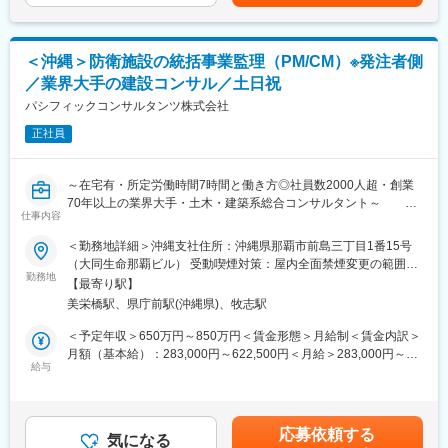
までも目安の金額であり、選考を通じて上下する可能性がありま
若手を営業所の所長に抜擢するなど、活躍の場を広げています。
■具体的には：
す。月給(月額)は固定手当を含めた表記です。
・受付対応
変更の範囲：会社の定める業務
・資材運搬車の搬入、搬出の確認作業（出荷検査、返却資材の数
＜沖縄＞防衛施設の統括事業監理（PM/CM）※発注者側
量確認など）
／業界大手の建設コンサル／土日祝
・在庫状況管理
・PCでの各データ入力作業
パシフィックコンサルタンツ株式会社
・協力会社への指示、打ち合わせ
正社員
■教育体制：
OJTで丁寧に教えます！(当社は未経験から入社事例が多数で定着
～在宅有・所定労働時間7時間と働き方◎社員数2000人超・創業
◎)
70年以上の業界大手・土木・建築系総合コンサルタント～
勉強会の開催も検討しているので、商品知識の習得も可能です◎
仕事内容
■業務内容：
業界最大手・土木・建築系総合コンサルタントである当社にて、
＜勤務地詳細＞沖縄支社住所：沖縄県那覇市前島三丁目1番15号
■1日の流れ
沖縄における防衛施設の統括事業監理業務としてPM(プロジェク
（大同生命那覇ビル） 受動喫煙対策：屋内全面禁煙変更の範囲：
7：30～8：30 出社・朝礼／入庫トラックの受付
トマネジメント）、CM（コンストラクションマネジメントをお任
勤務地
会社の定める事業所
【最寄り駅】
～12：00 在庫確認／出荷チェック／協力会社との整備打合せ
せいたします。
～13：00 昼休憩
美栄橋駅、県庁前駅(沖縄県)、牧志駅
～17：00 在庫確認／名古屋支店と連絡／出荷チェック
■業務詳細：
＜予定年収＞650万円～850万円＜賃金形態＞月給制＜賃金内訳＞
～17：45 協力会社の整備生産数の確認／翌日以降の整備スケジ
・沖縄の防衛事業に関する土木（造成、舗装等）、建築（総合・
月額（基本給）：283,000円～622,500円＜月給＞283,000円～
ュール検討
構造）、設備（電気・通信・機械）、通訳・翻訳のプロジェクト
給与
622,500円＜昇給有無＞有＜残業手当＞有＜給与補足＞■昇給：年
全体の建設マネジメント。
1回（10月）の評価による■賞与：年2回（6月・12月）※賞与は業
■働き方：
・発注者を支援する立場で沖縄の現地事務所に常駐し、施工段階
績連動、入社日により在籍期間按分あり賃金はあくまでも目安の
・年休128日（完全週休2日制／夏季冬季休暇）
において、プロジェクト全般の総合調整、年度計画の整理、事業
金額であり、選考を通じて上下する可能性があります。月給(月額)
有給休暇、慶弔休暇、バースデー休暇、結婚記念日休暇、リフレ
応募依頼する
全体の進捗管理、工事全体調整、コスト管理、課題等の処理を行
気になる
は固定手当を含めた表記です。
ッシュ休暇、出産立会い休暇など