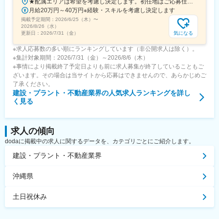
★配属エリアは希望を考慮し決定します。初任地はご応募住所での配属となります。入社後、転勤が伴う異動に関しては、必ず勤務地のご希望も確認した上で決定します。【配属オフィス一覧】■東京都品川区西品川1丁目1-1 大崎ガーデンタワー■愛知県名古屋市中村区名駅南4丁目11-40■京都府京都市伏見区竹田田中宮町103 ■大阪府大阪市中央区本町2丁目6-8 センバ・セントラルビル9F■大阪府箕面市萱野4丁目5-45■広島県広島市安佐南区西原6丁目11-8■福岡県福岡市博多区半道橋2-15-10 SOLAビル★出社とリモートワークを併用しながらの勤務となります。 業務に慣れるまでは、原則出社となります。 慣れてきたら少しずつリモートの日を増やし、最終的には週1～3日ほどの出社となる予定です（目安：～入社6カ月）。※受動喫煙対策：あり
月給20万円～40万円※経験・スキルを考慮し決定します
掲載予定期間：
2026/6/25（木）
〜
2026/8/26（水）
気になる
更新日：
2026/7/31（金）
※求人応募数の多い順にランキングしています（非公開求人は除く）。
※集計対象期間：2026/7/31（金）～2026/8/6（木）
※事情により掲載終了予定日よりも前に求人募集が終了していることもご
ざいます。その場合は当サイトから応募はできませんので、あらかじめご
了承ください。
建設・プラント・不動産業界
の人気求人ランキングを詳し
く見る
求人の傾向
dodaに掲載中の求人に関するデータを、カテゴリごとにご紹介します。
建設・プラント・不動産業界
沖縄県
土日祝休み