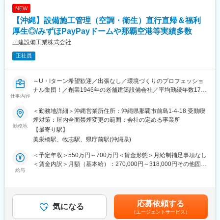
介を基に土地オーナーへ提案。
NEW
・駐車場の設計・建設
【沖縄】設備施工管理（空調・衛生）直行直帰＆福利
L契約後、地価や競合を踏まえ、レイアウト・料金を設定し、最適
な駐車場を企画。
厚生◎/みずほPayPayドームや那覇空港等実績多数
・収益確認・改善提案
三建設備工業株式会社
Lオープン後は売上をチェックし、必要に応じて料金改定などの改
正社員
善を行う。
■担当エリア・営業スタイル
～U・Iターン希望歓迎／出張なし／環境づくりのプロフェッショ
・沖縄全域が対象ですが、特に那覇市を中心とした商業・観光エ
ナル集団！／創業1946年の老舗建築設備会社／平均勤続年数17年
リア、沖縄市・浦添市を重点エリアとし、既存顧客は少なく、新
仕事内容
以上／ZEB（ゼロ・エネルギー・ビル）の技術開発のパイオニア
規開拓が中心となります。
／賞与や福利厚生、教育制度も充実～
・利用者対応は委託コールセンターと本社運営部が担当するた
＜勤務地詳細＞沖縄営業所住所：沖縄県那覇市前島1-4-18 受動喫
め、営業に集中しやすい環境です。立ち上げ期は役割が明確に分
煙対策：屋内全面禁煙変更の範囲：会社の定める事業所
■業務内容
勤務地
かれない場面もありますが、その分ゼネラリストとして成長でき
【最寄り駅】
空調設備や衛生設備の施工管理業務をお任せいたします。
ます！
美栄橋駅、牧志駅、県庁前駅(沖縄県)
〈具体的には〉
・お客様へのヒアリング、打ち合わせ
■入社後の流れ
＜予定年収＞550万円～700万円＜賃金形態＞月給制補足事項なし
・見積書の作成
入社後10日～2週間程は福岡への出張研修を行う予定です。
＜賃金内訳＞月額（基本給）：270,000円～318,000円その他固定
・施工図の作成
給与
立ち上げ期は県外拠点から1～2名が2～3日単位で複数回フォロー
手当/月：10,000円＜月給＞280,000円～328,000円＜昇給有無＞
・現場の巡回（現場品質管理、安全管理）
に入ります（期間は習熟度に応じ変動）のでご安心ください◎
有＜残業手当＞有＜給与補足＞※詳細は年齢・経験・能力を踏まえ
※2～5名のチームで現場をお任せ致します。
て決定します。■昇給：年1回（4月）■賞与：年2回（7月、12月）
※ゆくゆくは管理職を目指していただくポジションとなります。
■沖縄拠点の今後
※過去実績7.1ヶ月分（2024年度実績）■年収例：650万円（30
応募依頼する
気になる
1～2年で営業2～3名体制を目指しており、その後は市場規模や成
歳）、870万円（40歳）、1,100万円（50歳）■手当：役職手当、
（エージェントサービス）
■主な施工実績
長度に応じて柔軟に増員します。
資格手当、出張手当、現場手当など賃金はあくまでも目安の金額