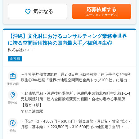
＞240,000円～400,000円（一律手当を含む）＜昇給有無＞有＜残
電気設備設計士として、建築関係の設計業務及びCADオペレータ
業手当＞有＜給与補足＞■賞与：年2回／会社の業績および個人の
応募依頼する
ーをお任せします。
気になる
貢献度等を勘案し、原則として年2回支給（想定賞与：年2回合計
（エージェントサービス）
420,000円～1,200,000円）■昇給：あり賃金はあくまでも目安の
■職場環境：
金額であり、選考を通じて上下する可能性があります。月給(月額)
資格取得意欲も高い社員が揃っており、活気のある職場です。毎
は固定手当を含めた表記です。
月各分野の担当者が主催する勉強会や先輩社員によるOJT制度も
【沖縄】文化財におけるコンサルティング業務◆世界
あり、教えあう環境が整っています。
に誇る空間活用技術の国内最大手／福利厚生◎
※正当に評価される独自の評価制度をはじめ、ストレスのない環
境、家族を大事にする等の考えが根付いています。
株式会社パスコ
正社員
■当社の特徴
・建築設計（意匠・構造・電気・機械設備）全般を手掛ける総合
設計事務所である当社は、建物の企画提案、基本計画、実施計
～全社平均残業30h程・週2~3日在宅勤務可能／住宅手当など福利
画、工事監理業務までトータルでサポートできる総合力の高さを
厚生◎3年連続「世界の地理空間関連企業トップ100 社」に選出／
ご評価いただき、国・地方自治体から民間の法人様と幅広くお取
仕事内容
世界トップクラスの空間活用技術を保有～
引が絶えない状況です。直近では官公庁案件で高い実績を誇って
＜勤務地詳細＞沖縄技術課住所：沖縄県中頭郡北谷町字北前1-1-4
おり、幅広い案件を受注できています。
■業務内容：
受動喫煙対策：屋内全面禁煙変更の範囲：会社の定める事業所
・「日本一、ストレスのない会社づくり」を目指しており、残業
同社の環境文化コンサルタント事業部 文化財技術部にて文化財の
勤務地
月10～20H、休日出勤なし、育休・産休・介護休暇なども充実。
【最寄り駅】
おけるコンサルティング業務をお任せ致します。
上司の残業管理が徹底しており、一人に仕事が偏らないように業
てだこ浦西駅
＜業務詳細＞
務の差配をしたり、今年度からはよりAI導入を進め、業務効率化
・文化財計測、図化
＜予定年収＞430万円～630万円＜賃金形態＞月給制＜賃金内訳＞
も図っています。
・文化財保存活用計画、設計
月額（基本給）：223,500円～310,500円その他固定手当/月：
・平均年齢38歳、毎年新卒入社も多い為、若手社員が多く活躍し
・石垣調査、カルテ作成
給与
9,000円～34,000円＜月給＞232,500円～344,500円＜昇給有無＞
ています。同年代で相談をしやすく、明るい社風が長期的な働き
・埋蔵文化財調査、報告書作成
有＜残業手当＞有＜給与補足＞※その他固定手当/月9,000円～
やすさにもつながっています。