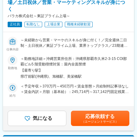
当事業は、大手ゼネコンや、公共事業において受注をすることが
場／土日祝休／営業・マーケティングスキルが身につ
多くございます。その中でも、お客様にきちんとしたサービス品
く
質を提供する為に、利益率が高い案件を選ぶことで、業務の効率
パラカ株式会社～東証プライム上場～
化や社員の働きやすい環境も整えております。近年の異常気象や
地震対策のニーズが高まっており、今後も安定した受注が見込ま
正社員
転勤なし
上場企業
職種未経験歓迎
れます
また、不発弾探査（危険物探査）などの実績も豊富です
創業以来、85発以上の機雷・爆雷・魚雷、1000発以上の不発弾、
～未経験から営業・マーケのスキルが身に付く！／完全週休二日
88,000発以上の砲弾類を発見するなど、数多くの実績を挙げ、災
制・土日祝休／東証プライム上場、業界トップクラス／23期連続
仕事内容
害を未然に防ぎ工事の安全、住民不安の解消に貢献してきまし
増収の優良企業／沖縄拠点の立ち上げメンバー募集～
た。
＜勤務地詳細＞沖縄営業所住所：沖縄県那覇市久米2-3-15 COI那
■業務概要
覇ビル5 階受動喫煙対策：屋内全面禁煙
■配属部署の組織構成
土地オーナー様や企業に対し、コインパーキングによる土地活用
勤務地
【最寄り駅】
所長1名 60代 後任候補を探しています
を提案する営業職です。
県庁前駅(沖縄県)、旭橋駅、美栄橋駅
物件開拓、提案、契約、レイアウト作成、収益改善まで一連の業
務を担当します。
＜予定年収＞370万円～450万円＜賃金形態＞月給制特記事項なし
沖縄拠点はこれから本格的に拡大するフェーズのため、市場をゼ
＜賃金内訳＞月額（基本給）：245,714円～317,142円固定残業手
変更の範囲：本文参照
ロから築くやりがいのあるポジションです。
給与
当/月：40,000円（固定残業時間21時間0分/月～13時間30分/月）
超過した時間外労働の残業手当は追加支給＜月給＞285,714円～
■仕事の流れ
357,142円（一律手当を含む）＜昇給有無＞有＜残業手当＞有＜
・マーケティング（候補地の調査）
給与補足＞■賞与：年2回（6月、12月）■昇給：年1回（4月）※前
応募依頼する
L建物利用・人の流れ・交通量など地域特性を踏まえ、駐車場とし
気になる
職の年収を考慮します。賃金はあくまでも目安の金額であり、選
（エージェントサービス）
て最適かどうかを査定。
考を通じて上下する可能性があります。月給(月額)は固定手当を含
・顧客アプローチ～商談
めた表記です。
L利益が見込める土地を見つけたら、リストや不動産会社からの紹