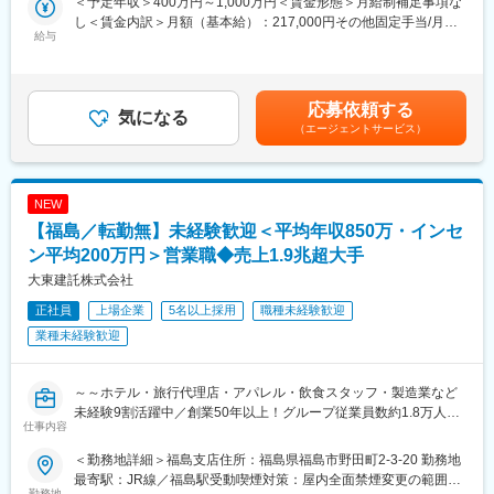
＜予定年収＞400万円～1,000万円＜賃金形態＞月給制補足事項な
くても活躍可能！
し＜賃金内訳＞月額（基本給）：217,000円その他固定手当/月：
■当社の特徴：
★大東建託の物件への入居時、仲介手数料無料
給与
51,000円～61,000円＜月給＞268,000円～278,000円＜昇給有無
・得意とする分野…建設工事における空調設備及び衛生設備工事
★入社後に宅建を取得した場合、20万円のお祝い金
＞有＜残業手当＞有＜給与補足＞■賞与：年2回（年80万円※入社2
空調工事においては、一般空調からクリーンルーム等の恒温恒湿
年迄固定支給）<大学院了>月給278,000円（基本給217,000円+業
空調・自動制御等の技術力を必要とされる工事が得意とします。
★業務内容：
績加算給35,000円+新卒手当26,000円）<大学卒>月給268,000円
応募依頼する
・業界に占める地位…毎年度の管工事業完成工事高ランクで、福
訪問先・・・空地、農地、駐車場や住宅などの土地を所有する地
気になる
（基本給217,000円+業績加算給25,000円+新卒手当26,000円）賃
（エージェントサービス）
島県に本社を有する企業中、常に上位です。
主様
金はあくまでも目安の金額であり、選考を通じて上下する可能性
・技術集団… 技術力の向上をスローガンに掲げ、資格取得を会社
地主様の悩み・・・相続問題、節税対策、建物を建てることによ
があります。月給(月額)は固定手当を含めた表記です。
一丸となって推進しています。資格取得費用負担、取得後の資格
る安定的な収入の確保
手当があります。
ご提案内容・・・土地活用と建物の建て替えのご提案
NEW
【福島／転勤無】未経験歓迎＜平均年収850万・インセ
変更の範囲：会社の定める業務
まずはお客様と直接お話しし、信頼関係を築いていくことが仕事
となります。
ン平均200万円＞営業職◆売上1.9兆超大手
会話することが得意であれば、これまでの経験等一切関係なくご
大東建託株式会社
活躍いただけます♪
正社員
上場企業
5名以上採用
職種未経験歓迎
難しい提案や商談は必ず上長が同席しますのでご安心ください。
業種未経験歓迎
★求人の魅力：
インセンティブの上限はないため、結果が全て給与に反映しま
す。早期に年収1000万円が目指せる環境です！
～～ホテル・旅行代理店・アパレル・飲食スタッフ・製造業など
自分の頑張りが給与にしっかり反映される分かりやすい評価制度
未経験9割活躍中／創業50年以上！グループ従業員数約1.8万人を
仕事内容
となっております。
誇る東証プライム上場大手／健康経営優良法人認定～～
＜勤務地詳細＞福島支店住所：福島県福島市野田町2-3-20 勤務地
◎充実の研修制度
＜この求人のオススメポイント＞
最寄駅：JR線／福島駅受動喫煙対策：屋内全面禁煙変更の範囲：
入社後3か月間は、支店研修と全体研修を平行して実施します。
・平均年収850万！青天井のインセンティブで圧倒的に稼げる！
勤務地