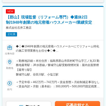
NEW
【郡山】現場監督（リフォーム専門）◆週休2日
制/1948年創業の地元密着ハウスメーカー/業績安定
株式会社石井工務店
正社員
◆◇◆1948年創業の地元密着ハウスメーカーにてリフォーム特化
の施工管理業務をお任せ◆◇◆
仕事内容
■業務概要：
リフォーム事業における、現場の施工・管理を担当していただき
＜勤務地詳細＞本社住所：福島県郡山市田村町守山字三ノ丸33 勤
ます。
務地最寄駅：JR水郡線／磐城守山駅受動喫煙対策：屋内全面禁煙
・営業が獲得してきたリフォーム物件の現場施工管理
勤務地
【最寄り駅】
・見積作成
磐城守山駅、谷田川駅、小塩江駅
・現場の安全管理、工程管理
※業務では社有車（バンタイプ）を使用いただく想定です。
＜予定年収＞462万円～742万円＜賃金形態＞月給制補足事項なし
※基本的に福島県内の案件を対応いただきます。出張はなく、日帰
＜賃金内訳＞月額（基本給）：300,000円～500,000円固定残業手
りです。
給与
当/月：30,000円（固定残業時間15時間0分/月～8時間0分/月）超
※同社のリフォーム案件はすべて対応いただく想定です。（1,500
過した時間外労働の残業手当は追加支給＜月給＞330,000円～
万程度までの規模の施工管理）
530,000円（一律手当を含む）＜昇給有無＞有＜残業手当＞有＜
給与補足＞※給与詳細は、経験・年齢等を考慮の上決定します。■
応募依頼する
■はたらき方：