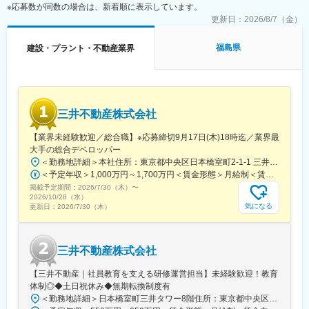
※応募数が同数の場合は、新着順に表示しています。
■同社の特徴：
更新日：
2026/8/7（金）
同社は、飯田グループホールディングスのリーディングカンパニ
ーで戸建分譲住宅供給棟数において、全国トップクラスの実績を
福島県
建設・プラント・不動産業界
誇っています。また同グループの分譲戸建市場シェアは
30％（2018年度）を超えており、安定した収益基盤を誇っていま
す。
変更の範囲：会社の定める業務
三井不動産株式会社
【業界未経験歓迎／総合職】※応募締切9月17日(木)18時迄／業界最
大手の総合デベロッパー
＜勤務地詳細＞本社住所：東京都中央区日本橋室町2-1-1 三井本館勤務地最寄駅：東京メトロ銀座線・半蔵門線／三越前駅受動喫煙対策：屋内全面禁煙変更の範囲：会社の定める事業所（リモートワーク含む）
＜予定年収＞1,000万円～1,700万円＜賃金形態＞月給制＜賃金内訳＞月額（基本給）：470,000円～800,000円＜月給＞470,000円～800,000円＜昇給有無＞有＜残業手当＞有＜給与補足＞※経験に応ず※上記年収は基礎給与・賞与（2回）を含む。時間外勤務手当・諸手当別途支給。※あくまでモデルケースであり、実際の年収とは異なる可能性があります。処遇条件の詳細は内定後のオファー面談にてご説明いたします。賃金はあくまでも目安の金額であり、選考を通じて上下する可能性があります。月給(月額)は固定手当を含めた表記です。
掲載予定期間：
2026/7/30（木）
〜
2026/10/28（水）
気になる
更新日：
2026/7/30（木）
三井不動産株式会社
【三井不動産｜社員教育を支える研修運営担当】未経験歓迎！教育
体制◎◆土日祝休み◆無期転換制度有
＜勤務地詳細＞日本橋室町三井タワー8階住所：東京都中央区日本橋室町3-2-1 日本橋室町三井タワー8階受動喫煙対策：屋内全面禁煙変更の範囲：会社の定める事業所