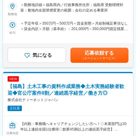
事・東日本大震災復興、他多数
・将来的には品質保証の中核メンバーとして活躍可能
＜勤務地詳細＞福島県内／行政事務所住所：福島県 受動喫煙対
・在籍人数：全国9支社にて約1,000名以上の技術が活躍しており
【職務概要】
策：敷地内全面禁煙変更の範囲：会社の定める事業所
ます！中途入社者、多数活躍中！
当社は国土交通省、農林水産省や地方自治体などと業務委託契約
変更の範囲：会社の定める業務
勤務地
を結び、案件の8割以上が官公庁案件です。
＜予定年収＞350万円～500万円＜賃金形態＞月給制補足事項なし
■ワークライフバランス：
インフラなど大規模な案件を担当することが多く、公共工事が円
＜賃金内訳＞月額（基本給）：201,000円～350,000円固定残業手
・再雇用制度が整っており、60歳の定年後もほぼ同様に働き続け
滑に進むよう施工管理や資料作成業務などを担当していただきま
給与
当/月：31,400円～65,000円（固定残業時間20時間0分/月）超過し
ることが可能です。
す。
た時間外労働の残業手当は追加支給＜月給＞232,400円～415,000
・退社時間や休日も公務員に準拠。官公庁は「働き方改革」を推
円（一律手当を含む）＜昇給有無＞有＜残業手当＞有＜給与補足
進する立場にあるので、残業は少ないです。
◇発注者支援とは
＞■昇給：年1回（7月）■賞与：年2回（6月、12月）※正社員移行
・社内・社外業務比率もほぼ50:50で、室内での事務業務が多いの
国や都道府県、政令都市など官公庁が発注する公共事業（河川・
応募依頼する
気になる
前は毎月手当として支給（年間で見た受給金額に影響が出ないよ
も特徴です。
道路工事等）の発注業務をサポートすることです。
（エージェントサービス）
う考慮あり）賃金はあくまでも目安の金額であり、選考を通じて
・退職金制度や介護休業制度もあり、働きやすい環境が整ってお
工事の積算や検査などの業務を公務員に代わって行うことで、ワ
上下する可能性があります。月給(月額)は固定手当を含めた表記で
ります。
ークライフバランス良く働くことが可能です。
す。
変更の範囲：会社の定める業務
NEW
【具体的な業務】
・公共事業における各種資料作成や工事費用の算出補助
【福島】土木工事の資料作成業務◆土木実務経験者歓
・工事を実行するために必要な資料作成
迎◆官公庁案件8割／連続黒字経営／働き方◎
・工事の施工状況チェック
株式会社ティーネットジャパン
・工事検査などへの参加・立ち合い
正社員
【ポジションの詳細】
・想定勤務地：宮城・福島・山形
※なるべくご自宅近くの案件先をご紹介できるよう努めております
【内勤・事務職へキャリアチェンジしたい方へ！◇本業部門は20
・主な取引先：国土交通省、農林水産省、地方自治体、鉄道運輸
年以上連続全国1位獲得◇創業45期以上の連続黒字経営】
仕事内容
機構、各種団体、大手ゼネコン