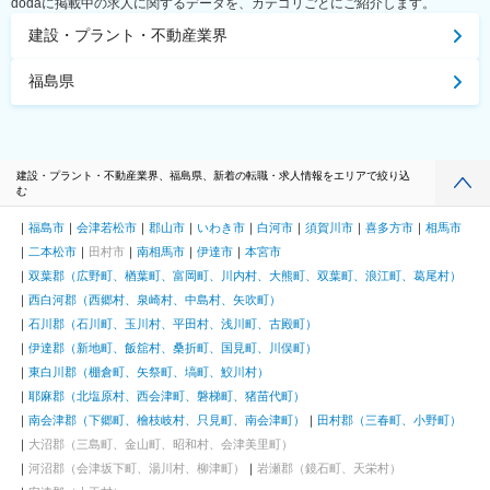
dodaに掲載中の求人に関するデータを、カテゴリごとにご紹介します。
建設・プラント・不動産業界
福島県
建設・プラント・不動産業界、福島県、新着の転職・求人情報をエリアで絞り込
む
福島市
会津若松市
郡山市
いわき市
白河市
須賀川市
喜多方市
相馬市
二本松市
田村市
南相馬市
伊達市
本宮市
双葉郡（広野町、楢葉町、富岡町、川内村、大熊町、双葉町、浪江町、葛尾村）
西白河郡（西郷村、泉崎村、中島村、矢吹町）
石川郡（石川町、玉川村、平田村、浅川町、古殿町）
伊達郡（新地町、飯舘村、桑折町、国見町、川俣町）
東白川郡（棚倉町、矢祭町、塙町、鮫川村）
耶麻郡（北塩原村、西会津町、磐梯町、猪苗代町）
南会津郡（下郷町、檜枝岐村、只見町、南会津町）
田村郡（三春町、小野町）
大沼郡（三島町、金山町、昭和村、会津美里町）
河沼郡（会津坂下町、湯川村、柳津町）
岩瀬郡（鏡石町、天栄村）