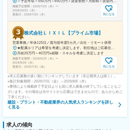
＜予定年収＞550万円～650万円＜賃金形態＞月給制＜賃金内訳＞月額（基本給）：343,750円～406,250円＜月給＞343,750円～406,250円＜昇給有無＞無＜残業手当＞有＜給与補足＞※ご経験などを総合的に考慮致します。同社規定に基づき処遇します。昇給なし・賞与あり。（社内登用試験に合格し、無期社員となれば昇給あり。）※残業手当：年収600万円以上の場合は専門手当（20時間相当）あり。賃金はあくまでも目安の金額であり、選考を通じて上下する可能性があります。月給(月額)は固定手当を含めた表記です。
掲載予定期間：
2026/7/23（木）
〜
2026/10/21（水）
気になる
更新日：
2026/7/23（木）
株式会社ＬＩＸＩＬ【プライム市場】
営業事務／年休125日／賞与前年度5カ月／出社・リモート併用
★配属エリアは希望を考慮し決定します。初任地はご応募住所での配属となります。入社後、転勤が伴う異動に関しては、必ず勤務地のご希望も確認した上で決定します。【配属オフィス一覧】■東京都品川区西品川1丁目1-1 大崎ガーデンタワー■愛知県名古屋市中村区名駅南4丁目11-40■京都府京都市伏見区竹田田中宮町103 ■大阪府大阪市中央区本町2丁目6-8 センバ・セントラルビル9F■大阪府箕面市萱野4丁目5-45■広島県広島市安佐南区西原6丁目11-8■福岡県福岡市博多区半道橋2-15-10 SOLAビル★出社とリモートワークを併用しながらの勤務となります。 業務に慣れるまでは、原則出社となります。 慣れてきたら少しずつリモートの日を増やし、最終的には週1～3日ほどの出社となる予定です（目安：～入社6カ月）。※受動喫煙対策：あり
月給20万円～40万円※経験・スキルを考慮し決定します
掲載予定期間：
2026/6/25（木）
〜
2026/8/26（水）
気になる
更新日：
2026/7/31（金）
※求人応募数の多い順にランキングしています（非公開求人は除く）。
※集計対象期間：2026/7/31（金）～2026/8/6（木）
※事情により掲載終了予定日よりも前に求人募集が終了していることもご
ざいます。その場合は当サイトから応募はできませんので、あらかじめご
了承ください。
建設・プラント・不動産業界
の人気求人ランキングを詳し
く見る
求人の傾向