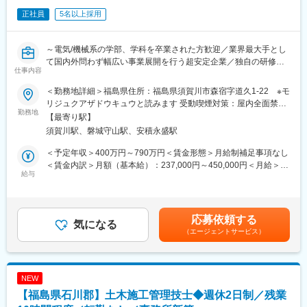
正社員
5名以上採用
■キャリア
入社直後はExcelでの書類作成と現場同行から始め、建築工事の基
本用語と流れを覚えます。1年後にはCAD修正、進捗確認、安全
～電気/機械系の学部、学科を卒業された方歓迎／業界最大手とし
書類の準備を担当し、補助者として現場を支えます。3年後には資
て国内外問わず幅広い事業展開を行う超安定企業／独自の研修制
格取得を目指し、工程確認や協力会社との調整にも関わります。
仕事内容
度を含め教育制度充実～
経験者はこれまでの現場感覚を早期に活かせます。
■職務内容：
＜勤務地詳細＞福島県住所：福島県須賀川市森宿字道久1-22 ※モ
ご自身のご経験や志向性に応じて、同社のパワー＆デジタル事業
■就業環境
リジュクアザドウキュウと読みます 受動喫煙対策：屋内全面禁煙
本部におけるいずれかのポジションでご活躍頂きます。
勤務地
年間休日110日で、休日を確保しながら技術を身につけられま
変更の範囲：会社の定める事業所（リモートワーク含む）
【最寄り駅】
基本的には、doda上で募集をしているポジションのいずれかでの
す。転勤はなく、地域の現場に腰を据えて関われます。残業は月
須賀川駅、磐城守山駅、安積永盛駅
ご選考を検討させて頂く可能性が高いです。
20時間以内のため、資格学習や私生活の時間も取りやすい働き方
「同社に興味があるけれどもどのポジションに募集して良いかわ
です。賞与年2回、社会保険、退職金制度も整っています。
＜予定年収＞400万円～790万円＜賃金形態＞月給制補足事項なし
からない」という方や、「ポジションの必須要件を満たしている
＜賃金内訳＞月額（基本給）：237,000円～450,000円＜月給＞
かどうか不明瞭」、という方は是非この機会にご応募をいただけ
給与
■企業の魅力
237,000円～450,000円＜昇給有無＞有＜残業手当＞有＜給与補足
ますと幸いです。
鉄骨造建築物を主体に、一般木造住宅、事務所、工場、結婚式
＞◆25歳（経験3年／役職なし）：年収425万円◆30歳（経験8年
■パワー＆デジタル事業本部に関して：
場、物流倉庫などを手掛けています。設計から施工管理まで一貫
／役職なし）：年収525万円◆35歳（経験13年／係長クラス）：
・参考資料：
して関われる点がこの会社ならではです。地域に残る建物づくり
年収640万円◆40歳（経験18年／課長クラス）：年収790万円賃
応募依頼する
https://www.n-koei.co.jp/profile/pamphlet/pdf/businessunit.pdf
気になる
を通じ、現場経験を専門資格へつなげられる会社です。着実に学
金はあくまでも目安の金額であり、選考を通じて上下する可能性
（エージェントサービス）
・電力事業に関わる機器・装置の設計・製造から電力インフラの
べます。
があります。月給(月額)は固定手当を含めた表記です。
新設・設備更新・機器改修に至るまでをトータルに行っている
「ものづくり集団」が同部署です。
変更の範囲：会社の定める業務
・創業以来、水力発電に代表される自然エネルギーを効率よく安
NEW
定供給するための電力インフラを数多く手掛けており「最新技術
【福島県石川郡】土木施工管理技士◆週休2日制／残業
で福島から世界へ」を合言葉に、次世代に引継ぐエネルギーを創