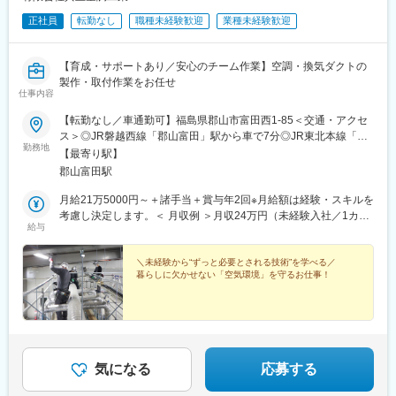
正社員
転勤なし
職種未経験歓迎
業種未経験歓迎
【育成・サポートあり／安心のチーム作業】空調・換気ダクトの
製作・取付作業をお任せ
仕事内容
【転勤なし／車通勤可】福島県郡山市富田西1-85＜交通・アクセ
ス＞◎JR磐越西線「郡山富田」駅から車で7分◎JR東北本線「郡
勤務地
山」駅から車で25分※受動喫煙対策あり
【最寄り駅】
郡山富田駅
月給21万5000円～＋諸手当＋賞与年2回※月給額は経験・スキルを
考慮し決定します。＜ 月収例 ＞月収24万円（未経験入社／1カ月
給与
目）月収30万円（未経験入社／3年目）
＼未経験から“ずっと必要とされる技術”を学べる／
暮らしに欠かせない「空気環境」を守るお仕事！
気になる
応募する