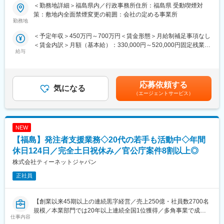
■業務概要：
・製品知識および製造工程の基礎教育
＜勤務地詳細＞福島県内／行政事務所住所：福島県 受動喫煙対
発注者支援業務（国土交通省や地方自治体等の官公庁が発注する
・品質保証業務の基礎知識習得
策：敷地内全面禁煙変更の範囲：会社の定める事業所
公共事業で、発注者が行う業務を代行する補助業務）のうち、工
勤務地
(2) OJT研修
事・業務発注に関する資料作成の補助、関係機関等の協議資料作
・先輩社員によるマンツーマン指導
＜予定年収＞450万円～700万円＜賃金形態＞月給制補足事項なし
成の補助業務等、「資料作成」をメインでお任せいたします。
・検査業務、品質データ管理の実践教育
＜賃金内訳＞月額（基本給）：330,000円～520,000円固定残業手
・不具合対応や原因分析手法の習得
給与
当/月：41,250円～65,000円（固定残業時間20時間0分/月）超過し
■業務詳細：
・報告書作成や顧客対応方法の習得
た時間外労働の残業手当は追加支給＜月給＞371,250円～585,000
・施工計画立案に関する資料作成、工事発注計画に必要な所定の
(3) スキルアップ支援
円（一律手当を含む）＜昇給有無＞有＜残業手当＞有＜給与補足
図面、数量等に関する資料作成
・ISO9001関連教育
＞■昇給：年1回（7月）■賞与：年2回（6月、12月）※正社員移行
・各種設計に用いる検討資料の作成、関係機関等の協議に関する
応募依頼する
・品質管理手法（QC七つ道具等）の研修
気になる
前は毎月手当として支給（年間で見た受給金額に影響が出ないよ
資料作成
・外部セミナー・講習会への参加支援
（エージェントサービス）
う考慮あり）賃金はあくまでも目安の金額であり、選考を通じて
・地元説明に関する資料作成、予算要求に関する資料作成、業務
・資格取得支援制度
上下する可能性があります。月給(月額)は固定手当を含めた表記で
の入札契約手続きに関する補助業務 など
す。
■担当エリア
NEW
■主な資料：
製品納入先や協力会社への訪問を行う場合があります。
1.予算関連資料：工事費の積算結果や予算要求書
【福島】発注者支援業務◇20代の若手も活動中◇年間
顧客対応や品質監査のため、必要に応じて全国各地への出張があ
2.契約関連資料：入札公告、仕様書、契約書案など
ります。
休日124日／完全土日祝休み／官公庁案件8割以上◎
3.説明資料：地元説明会や議会報告用のプレゼン資料
日本国内のみならず、海外でも製品を製造しているので、検査や
株式会社ティーネットジャパン
4.進捗管理資料：工事の進捗状況や工程表
監査での出張もあります。
5.報告書：品質管理報告、監督状況報告など
※出張頻度は月0～1回程度、日帰りまたは1泊程度が中心です。
正社員
■ポジションの詳細：
■この仕事の魅力
・主な取引先：国土交通省、農林水産省、地方自治体、鉄道運輸
【創業以来45期以上の連続黒字経営／売上250億・社員数2700名
・製品の品質を支える重要ポジション
機構、各種団体、大手ゼネコン
規模／本業部門では20年以上連続全国1位獲得／多角事業で成長
・製造・技術・営業など多くの部署と連携しながら活躍できる
仕事内容
・実績事例：瀬戸大橋、四国・国道改築工事、南三陸町護岸工
展開する優良企業】
・ISO運用や品質改善活動など専門知識が身につく