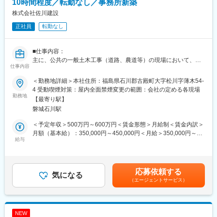
造するグローバル企業としてさらなる成長を目指します。
10時間程度／転勤なし／事務所新築
■教育環境：
株式会社佐川建設
未経験の方も、入社後の導入研修はもちろん、同社では最先端の
正社員
転勤なし
研究や技術開発が活発に行われており、技術者の成長意欲に応え
る研修も豊富にご用意しています。
■就業環境
■仕事内容：
残業時間は平均24h程度となります。休日出勤は原則有りません
主に、公共の一般土木工事（道路、農道等）の現場において、現
が、月に数回出張の可能性がございます（国内／海外）。
仕事内容
場の施工管理、安全管理、品質管理、出来形管理等の管理全般及
■ホールディングス化：
び現場作業に従事していただきます。
日本工営グループは、2030年を見据え、「コンサルティング」、
＜勤務地詳細＞本社住所：福島県石川郡古殿町大字松川字薄木54-
主な作業場所は、古殿町内または石川郡内の町村になります。
「都市空間」、「エネルギー」の3事業を基幹事業と位置づけ、さ
4 受動喫煙対策：屋内全面禁煙変更の範囲：会社の定める各現場
勤務地
らなる成長を目指しています。
【最寄り駅】
■採用背景
それに伴い、ホールディングス化及び分社化予定となっており、
磐城石川駅
最近受注が増えておりますので、その対応ができるように人員強
１０月１日以降同ポジションでご入社の方は日本工営エナジーソ
化による募集です。
リューションズ株式会社へのご入社となります。
＜予定年収＞500万円～600万円＜賃金形態＞月給制＜賃金内訳＞
報酬制度や人事評価制度、働き方にまつわる制度面は日本工営株
月額（基本給）：350,000円～450,000円＜月給＞350,000円～
■業務内容：
給与
式会社時代と変わりませんので、ご安心を頂けますと幸いで
450,000円＜昇給有無＞有＜残業手当＞有＜給与補足＞※欠勤控除
・発注者や協力業者と施工計画の打合せ
す。。
のある月給制です（欠勤した場合には日割り計算で差し引かれま
・発注者や協力業者との工程調整
す）。※基本給の幅は、年齢・経験によります。※昇給・賞与は昨
・工事進捗に合わせた人員、資機材等の手配
変更の範囲：会社の定める業務
年度の実績であり、業績・評価によります。■昇給：あり■賞与：
応募依頼する
・出来形、品質確認による工事状況の把握
気になる
年3回（計3.00ヶ月分※前年度実績）賃金はあくまでも目安の金額
（エージェントサービス）
・帳票入力等のパソコン作業…など
であり、選考を通じて上下する可能性があります。月給(月額)は固
定手当を含めた表記です。
■就業環境：
・直行直帰：可能ではありますが、都度要相談となります。
NEW
・残業時間10時間程度で、働きやすい環境です。