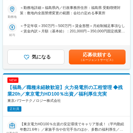
事・東日本大震災復興、他多数
■業務概要：
＜勤務地詳細＞福島県内／行政事務所住所：福島県 受動喫煙対
・在籍人数：全国9支社にて約1,000名以上の技術が活躍しており
発注者支援業務（国土交通省や地方自治体等の官公庁が発注する
策：敷地内全面禁煙変更の範囲：会社の定める事業所
ます！中途入社者、多数活躍中！
公共事業で、発注者が行う業務を代行する補助業務）のうち、工
勤務地
事・業務発注に関する資料作成の補助、関係機関等の協議資料作
＜予定年収＞350万円～500万円＜賃金形態＞月給制補足事項なし
■ワークライフバランス：
成の補助業務等、「資料作成」をメインでお任せいたします。
＜賃金内訳＞月額（基本給）：201,000円～350,000円固定残業手
・再雇用制度が整っており、60歳の定年後もほぼ同様に働き続け
給与
当/月：31,400円～65,000円（固定残業時間20時間0分/月）超過し
ることが可能です。
■業務詳細：
た時間外労働の残業手当は追加支給＜月給＞232,400円～415,000
・退社時間や休日も公務員に準拠。官公庁は「働き方改革」を推
・施工計画立案に関する資料作成、工事発注計画に必要な所定の
円（一律手当を含む）＜昇給有無＞有＜残業手当＞有＜給与補足
進する立場にあるので、残業は少ないです。
図面、数量等に関する資料作成
＞■昇給：年1回（7月）■賞与：年2回（6月、12月）※正社員移行
・社内・社外業務比率もほぼ50:50で、室内での事務業務が多いの
・各種設計に用いる検討資料の作成、関係機関等の協議に関する
応募依頼する
気になる
前は毎月手当として支給（年間で見た受給金額に影響が出ないよ
も特徴です。
資料作成
（エージェントサービス）
う考慮あり）賃金はあくまでも目安の金額であり、選考を通じて
・退職金制度や介護休業制度もあり、働きやすい環境が整ってお
・地元説明に関する資料作成、予算要求に関する資料作成、業務
上下する可能性があります。月給(月額)は固定手当を含めた表記で
ります。
の入札契約手続きに関する補助業務 など
す。
変更の範囲：会社の定める業務
NEW
■主な資料：
1.予算関連資料：工事費の積算結果や予算要求書
【福島／職種未経験歓迎】火力発電所の工程管理 ◆残
2.契約関連資料：入札公告、仕様書、契約書案など
業20h／東京電力HD100％出資／福利厚生充実
3.説明資料：地元説明会や議会報告用のプレゼン資料
東京パワーテクノロジー株式会社
4.進捗管理資料：工事の進捗状況や工程表
5.報告書：品質管理報告、監督状況報告など
正社員
■ポジションの詳細：
・主な取引先：国土交通省、農林水産省、地方自治体、鉄道運輸
【東京電力HD100％出資の安定環境でキャリア形成！（平均勤続
機構、各種団体、大手ゼネコン
年数21.6年）／家族手当や住宅手当のほか、多数の福利厚生／残