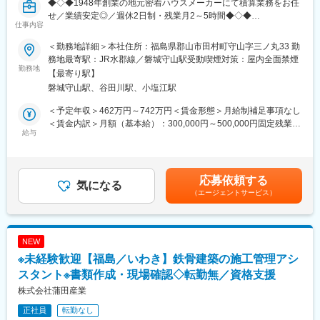
◆◇◆1948年創業の地元密着ハウスメーカーにて積算業務をお任
・定期的な技術研修や独自の技術認定制度など
せ／業績安定◎／週休2日制・残業月2～5時間◆◇◆
・受験料のみならず、資格取得のための研修や教材費の負担、受
仕事内容
験日の特別休暇の付与など
■業務内容：当社の積算担当として下記業務をお任せいたします。
＜勤務地詳細＞本社住所：福島県郡山市田村町守山字三ノ丸33 勤
・新築及びリフォームの実行予算書の作成・発注
■モデル年収：
務地最寄駅：JR水郡線／磐城守山駅受動喫煙対策：屋内全面禁煙
・購買業務（価格交渉等）
勤務地
・25歳：4,807,000円
【最寄り駅】
・見積書・請求書の作成
・35歳：6,526,000円
磐城守山駅、谷田川駅、小塩江駅
他、上記に付随して、工事請負契約書の作成、メーカー等への発
・45歳：7,664,000円
注業務、完了検査等の日程調整、瑕疵保険加入手続き…等をお任
※時間外手当（20h/月）、各種手当、賞与年2回（約5ヵ月分／直
＜予定年収＞462万円～742万円＜賃金形態＞月給制補足事項なし
せいたします。
近支給額）を含んだ想定額
＜賃金内訳＞月額（基本給）：300,000円～500,000円固定残業手
※ほぼ10割が内勤業務であり、営業や施工管理業務を兼務するこ
給与
当/月：30,000円（固定残業時間15時間0分/月～8時間0分/月）超
とはありませんので積算業務に集中することができます。
■当社の魅力：
過した時間外労働の残業手当は追加支給＜月給＞330,000円～
◇東京電力100％出資子会社であり、東京電力グループの中核企
530,000円（一律手当を含む）＜昇給有無＞有＜残業手当＞有＜
■組織体制：現在本社では20代～50代の幅広い年代の社員が3名の
業として、発電関連設備の工事・運転・保守と一貫したエンジに
給与補足＞※給与詳細は、経験・年齢等を考慮の上決定します。
応募依頼する
積算担当として在籍しています。
気になる
リングサービスを提供しています。また、2013年にはグループ会
（現場経験者、資格所有者優遇をいたします）■昇給：年1回（個
（エージェントサービス）
社3社で経営統合し、各社が持ち合わせていたノウハウ・経営資源
人業績により臨時昇給あり）■賞与：年2回（過去実績…計2ヶ月
■はたらき方：
を糧に環境・再生可能エネルギー事業をメインに幅広く事業展開
分）賃金はあくまでも目安の金額であり、選考を通じて上下する
◎週休2日制・残業2～5時間、転勤や出張も発生しないためワー
をしています。
可能性があります。月給(月額)は固定手当を含めた表記です。
クライフバランスを保つことが可能です。
◇社員全員が末永く働ける環境を整えており、今期に入り残業を2
NEW
◎男性も育休がとれ、直近男性2名/5日間の育休取得実績がありま
割ほど減らし、来期はさらに2割の低減を目指しています。有休も
※未経験歓迎【福島／いわき】鉄骨建築の施工管理アシ
す。
取得しやすく、産休・育休を経た社員もほとんどが復帰していま
スタント※書類作成・現場確認◇転勤無／資格支援
す。長期的にスキルを磨きながら活躍したい方にはマッチした環
■同社について：
境です。
株式会社蒲田産業
～確立されたオリジナルブランドが好評の老舗企業／創業70年で
正社員
転勤なし
6,000棟／ハウス・オブ・ザ・イヤー・イン・エナジー2年連続優
変更の範囲：会社の定める業務