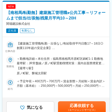
性を活かし新しい文化を創造する街づくりは、遥か昔から繰り替
NEW
えされております。そして、その情熱は人々の心に受け継がれて
【南相馬/転勤無】建築施工管理職※公共工事～リフォー
おります。もっと地域文化を向上させ、豊かに大きく育みたい。
この願いを支え、現実のものとするのが当社の仕事です。当社は
ムまで担当/出張無/残業月平均10～20H
「豊かな人間環境の未来をつくる」を目標にして常に技術の研
関場建設株式会社
鑽、新工法へチャレンジし、日々変転するこの時代に敏速に対応
正社員
転勤なし
すべく積極的に事業の推進を計ってまいりたいと考えておりま
す。当社の社訓は、「誠実・実行・責任」と定め、また社是10覚
として10の項目を自覚し、マルセグループとしての経営理念を掲
【建築施工管理職/転勤・出張なし/有給取得平均日数17～18日◎
げそのまとめとして「品質・価格・スピード・サービスをモット
創業110年超の安定企業】
ーにして、よって会社は地域の支援で存立するものなり」と朝礼
仕事内容
で唱和しております。今後も皆様の信頼に応え地域社会の貢献に
■業務概要：建築施工管理業務に携わっていただきます。案件は建
心がけてまいります。
＜勤務地詳細＞本社住所：福島県南相馬市原町区錦町1-1 勤務地
築（公共工事・民間工事）、住宅（リフォーム）など、幅広く扱
最寄駅：JR常盤線／原ノ町駅受動喫煙対策：屋内全面禁煙変更の
っていただきます。
勤務地
変更の範囲：会社の定める業務
範囲：会社の定める事業所
【最寄り駅】
・建築工事の監督、指揮
原ノ町駅、磐城太田駅
・施工計画や工事費、工期管理、書類の作成
・その他工事に伴うすべての対応
＜予定年収＞400万円～700万円＜賃金形態＞月給制＜賃金内訳＞
長期出張はなく、担当エリアは南相馬市が中心です。基本、直行
月額（基本給）：250,000円～500,000円＜月給＞250,000円～
直帰で案件管理や勤怠管理もデジタル化しております。
給与
500,000円＜昇給有無＞有＜残業手当＞有＜給与補足＞※給与詳細
は年齢・経験・資格等を考慮し、決定します。■昇給：年1回（7
■就業環境：役職関係なく話しかけやすい雰囲気のアットホームな
月）※業績状況や能力等による■賞与：年2回（8月、12月）※業績
職場です。中途入社の社員も多数在籍しておりますので、すぐに
状況や能力等による賃金はあくまでも目安の金額であり、選考を
応募依頼する
馴染んでいただけます。待遇面のみならず、仕事の質の向上に努
気になる
通じて上下する可能性があります。月給(月額)は固定手当を含めた
（エージェントサービス）
めたいという志向をお持ちの方にフィットするポジションです。