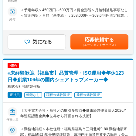
当社は国土交通省、農林水産省や地方自治体などと業務委託契約
勤務地
を結び、案件の8割以上が官公庁案件です。
＜予定年収＞450万円～600万円＜賃金形態＞月給制補足事項なし
【ワークライフバランスが整う環境】
インフラなど大規模な案件を担当することが多く、公共工事が円
＜賃金内訳＞月額（基本給）：258,000円～369,644円固定残業手
◎みなし公務員とも呼ばれるのが発注者支援業務です！
滑に進むよう施工管理や資料作成業務などを担当していただきま
給与
当/月：40,320円～49,220円（固定残業時間20時間0分/月）超過し
働く環境、退社時間や休日も公務員に準拠！発注者支援業務は職
す。
た時間外労働の残業手当は追加支給＜月給＞298,320円～418,864
場が官公庁の公務員と同じです。
円（一律手当を含む）＜昇給有無＞有＜残業手当＞有＜給与補足
◎勤務時間や休日も公務員に準拠！基本的に土日や祝日が休みと
◇発注者支援とは
＞■昇給：年1回（7月）■賞与：年2回（6月、12月）※正社員移行
なり、働きやすい環境が用意されています！
国や都道府県、政令都市など官公庁が発注する公共事業（河川・
応募依頼する
気になる
前は毎月手当として支給（年間で見た受給金額に影響が出ないよ
◎官公庁は「働き方改革」を推進する立場にあるので、残業は少
道路工事等）の発注業務をサポートすることです。
（エージェントサービス）
う考慮あり）■モデル年収：540万円／35歳・経験10年…月額35
ない傾向です！社内・社外業務比率もほぼ50:50と、室内での事務
工事の積算や検査などの業務を公務員に代わって行うことで、ワ
万円＋残業手当・一律手当600万円／40歳・経験15年…月額37万
業務が多いのも特徴です！
ークライフバランス良く働くことが可能です。
円＋残業手当・一律手当賃金はあくまでも目安の金額であり、選
考を通じて上下する可能性があります。月給(月額)は固定手当を含
変更の範囲：無
NEW
【具体的な業務】
めた表記です。
・公共事業における各種資料作成や工事費用の算出補助
※未経験歓迎【福島市】品質管理・ISO運用◆年休123
・工事を実行するために必要な資料作成
日◆創業106年の国内シェアトップメーカー◆
・工事の施工状況チェック
株式会社福島製作所
・工事検査などへの参加・立ち合い
正社員
転勤なし
職種未経験歓迎
業種未経験歓迎
【ポジションの詳細】
・想定勤務地：宮城・福島・山形
※なるべくご自宅近くの案件先をご紹介できるよう努めております
【大手電力会社・商社との取引多数◎◆健康経営優良法人2026/4
・主な取引先：国土交通省、農林水産省、地方自治体、鉄道運輸
年連続認定企業◆世界から評価される技術】
仕事内容
機構、各種団体、大手ゼネコン
・実績事例：瀬戸大橋、四国 国道改築工事、南三陸町護岸工事・
品質保証室は、お客様に安心して製品をご使用いただくために、
＜勤務地詳細＞本社住所：福島県福島市三河北町9-80 勤務地最寄
東日本大震災復興、他多数
製品の品質を守る仕事です。
駅：福島(西口)駅受動喫煙対策：敷地内全面禁煙変更の範囲：会社