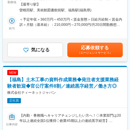
・在籍人数：全国9支社にて約1,000名以上の技術が活躍しており
製品の検査や品質確認をはじめ、不具合が発生した際の原因調査
勤務地
の定める事業所
【最寄り駅】
ます！中途入社者、多数活躍中！
や改善活動などを行い、品質の維持・向上に取り組みます。
曽根田駅、美術館図書館前駅、福島駅(福島県)
未経験の方でも先輩社員が丁寧に指導し、業務を通じて必要な知
【ワークライフバランスが整う環境】
識やスキルを身につけていただけます。
＜予定年収＞360万円～450万円＜賃金形態＞日給月給制＜賃金内
◎みなし公務員とも呼ばれるのが発注者支援業務です！
製造部門やお客様とのやり取りもあり、多くの人と協力しながら
訳＞月額（基本給）：210,000円～270,000円/月20日間勤務想定
働く環境、退社時間や休日も公務員に準拠！発注者支援業務は職
会社の信頼を支える、やりがいのある仕事です。
給与
＜想定月額＞210,000円～270,000円＜昇給有無＞有＜残業手当＞
場が官公庁の公務員と同じです。
有＜給与補足＞※年収は経験やスキルから総合的に判断し決定いた
◎勤務時間や休日も公務員に準拠！基本的に土日や祝日が休みと
＜主な仕事内容＞
します。【補足】・昇給：1月あたり12,000円～（前年度実
なり、働きやすい環境が用意されています！
・ 製品の検査・品質チェック
績）・賞与：年2回（計4ヶ月分）賃金はあくまでも目安の金額で
応募依頼する
◎官公庁は「働き方改革」を推進する立場にあるので、残業は少
・ 検査データの記録・管理
気になる
あり、選考を通じて上下する可能性があります。月給(月額)は固定
ない傾向です！社内・社外業務比率もほぼ50:50と、室内での事務
（エージェントサービス）
・ 品質に関する資料や報告書の作成
手当を含めた表記です。
業務が多いのも特徴です！
・ 不具合発生時の原因確認および改善活動
・ 製造部門との打ち合わせ
変更の範囲：無
・ お客様からのお問い合わせ対応 等
NEW
【福島】土木工事の資料作成業務◆発注者支援業務経
＜向いている方＞
・ 未経験でも新しい知識を学ぶ意欲のある方
験者歓迎◆官公庁案件8割／連続黒字経営／働き方◎
・ コツコツと正確に作業を進めることが好きな方
株式会社ティーネットジャパン
・ 人と協力しながら仕事を進めることが好きな方
正社員
・ 責任感を持って業務に取り組める方
・ 商品や製品の品質を大切にしたい方
・ 製造業での勤務経験がある方
【内勤・事務職へキャリアチェンジしたい方へ！◇本業部門は20
年以上連続全国1位獲得◇創業45期以上の連続黒字経営】
■研修制度
仕事内容
(1) 入社後研修