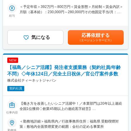
＜予定年収＞392万円～800万円＜賃金形態＞月給制＜賃金内訳＞
変更の範囲：会社の定める業務
F-REIは国が総事業規模1,000億円超を投じる長期プロジェクトで
月額（基本給）：230,000円～280,000円その他固定手当/月：
す。復興庁が設置期間内（2031年度末まで）に順次供用開始を目
給与
30,000円固定残業手当/月：61,905円～73,810円（固定残業時間
指しており、今後10年以上にわたって施設整備が続く見込みで
30時間0分/月）超過した時間外労働の残業手当は追加支給＜月給
す。腰を据えて、この地域の未来づくりに関わり続けることがで
＞321,905円～383,810円（一律手当を含む）＜昇給有無＞有＜残
きます。
業手当＞有＜給与補足＞※経験・年齢・能力を考慮して決定■昇
応募依頼する
あなたが手がける建物は、地域の暮らしを支えながら、日本の科
気になる
給：前年度実績 1月あたり1.00％～2.50％■賞与：年3回※前年度
（エージェントサービス）
学技術の未来を担う施設にもなりえます。そんな「残る仕事」
実績 計2.50ヶ月分■その他固定手当：現場手当■その他変動手
に、施工管理のプロとして関わりませんか。
当：遠距離手当賃金はあくまでも目安の金額であり、選考を通じ
て上下する可能性があります。月給(月額)は固定手当を含めた表記
■業務内容：
です。
NEW
・公共建築工事（小学校・公営住宅・児童館・研究施設など）の
【福島／シニア活躍】発注者支援業務（契約社員/年齢
施工管理全般
・工程計画の作成・工期スケジュール管理
不問）◇年休124日／完全土日祝休／官公庁案件多数
・現場での安全管理・品質管理・進捗管理
株式会社ティーネットジャパン
・協力会社・職人さんとの打ち合わせ・工程調整
契約社員
・資材手配・施工状況確認・工事写真の撮影整理
・発注者（官公庁・関係機関）との定例打ち合わせ
【働き方を改善したいシニア活躍中！／本業部門は20年以上連続
【工事内容】
全国1位獲得◇創業45期以上の連続黒字経営】
小学校などの教育施設 / 公営住宅 / 児童館 / F-REI関連施設 / 公共施
仕事内容
設の新築・改修
【職務概要】
＜勤務地詳細＞福島県内／行政事務所住所：福島県 受動喫煙対
当社は国土交通省、農林水産省や地方自治体などと業務委託契約
■業務詳細：
策：敷地内全面禁煙変更の範囲：会社の定める事業所
を結び、案件の8割以上が官公庁案件です。
勤務地
・建築工事現場の施工管理業務及び部門内管理