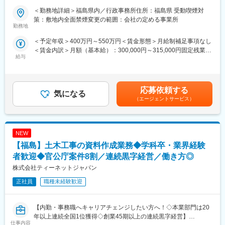
・実績事例：瀬戸大橋、四国 国道改築工事、南三陸町護岸工事・
■業務概要：
＜勤務地詳細＞福島県内／行政事務所住所：福島県 受動喫煙対
東日本大震災復興、他多数
発注者支援業務（国土交通省や地方自治体等の官公庁が発注する
策：敷地内全面禁煙変更の範囲：会社の定める事業所
・在籍人数：全国9支社にて約1,000名以上の技術が活躍しており
公共事業で、発注者が行う業務を代行する補助業務）のうち、工
勤務地
ます！中途入社者、多数活躍中！
事・業務発注に関する資料作成の補助、関係機関等の協議資料作
＜予定年収＞400万円～550万円＜賃金形態＞月給制補足事項なし
成の補助業務等、「資料作成」をメインでお任せいたします。
＜賃金内訳＞月額（基本給）：300,000円～315,000円固定残業手
【ワークライフバランスが整う環境】
給与
当/月：37,500円～49,220円（固定残業時間20時間0分/月）超過し
◎みなし公務員とも呼ばれるのが発注者支援業務です！
■業務詳細：
た時間外労働の残業手当は追加支給＜月給＞337,500円～364,220
働く環境、退社時間や休日も公務員に準拠！発注者支援業務は職
・施工計画立案に関する資料作成、工事発注計画に必要な所定の
円（一律手当を含む）＜昇給有無＞有＜残業手当＞有＜給与補足
場が官公庁の公務員と同じです。
図面、数量等に関する資料作成
＞■昇給：年1回（7月）■賞与：年2回（6月、12月）※正社員移行
◎勤務時間や休日も公務員に準拠！基本的に土日や祝日が休みと
・各種設計に用いる検討資料の作成、関係機関等の協議に関する
応募依頼する
気になる
前は毎月手当として支給（年間で見た受給金額に影響が出ないよ
なり、働きやすい環境が用意されています！
資料作成
（エージェントサービス）
う考慮あり）賃金はあくまでも目安の金額であり、選考を通じて
◎官公庁は「働き方改革」を推進する立場にあるので、残業は少
・地元説明に関する資料作成、予算要求に関する資料作成、業務
上下する可能性があります。月給(月額)は固定手当を含めた表記で
ない傾向です！社内・社外業務比率もほぼ50:50と、室内での事務
の入札契約手続きに関する補助業務 など
す。
業務が多いのも特徴です！
NEW
■主な資料：
変更の範囲：会社の定める業務
1.予算関連資料：工事費の積算結果や予算要求書
【福島】土木工事の資料作成業務◆学科卒・業界経験
2.契約関連資料：入札公告、仕様書、契約書案など
者歓迎◆官公庁案件8割／連続黒字経営／働き方◎
3.説明資料：地元説明会や議会報告用のプレゼン資料
株式会社ティーネットジャパン
4.進捗管理資料：工事の進捗状況や工程表
5.報告書：品質管理報告、監督状況報告など
正社員
職種未経験歓迎
■ポジションの詳細：
・主な取引先：国土交通省、農林水産省、地方自治体、鉄道運輸
【内勤・事務職へキャリアチェンジしたい方へ！◇本業部門は20
機構、各種団体、大手ゼネコン
年以上連続全国1位獲得◇創業45期以上の連続黒字経営】
仕事内容
・実績事例：瀬戸大橋、四国・国道改築工事、南三陸町護岸工