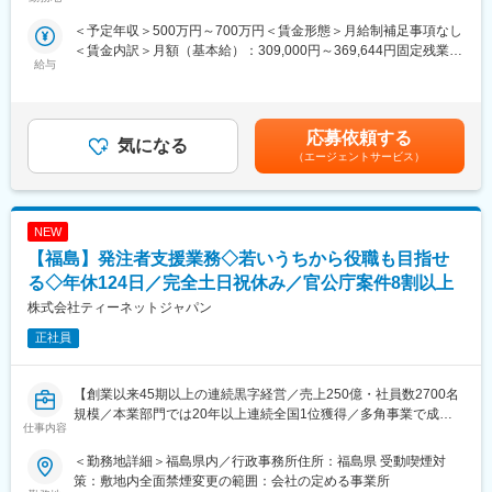
インフラなど大規模な案件を担当することが多く、公共工事が円
＜予定年収＞500万円～700万円＜賃金形態＞月給制補足事項なし
滑に進むよう施工管理や資料作成業務などを担当していただきま
■ポジションの魅力：
＜賃金内訳＞月額（基本給）：309,000円～369,644円固定残業手
す。
自身が携わった案件の建物が竣工されたときは、大きな喜びと達
給与
当/月：108,630円～130,356円（固定残業時間45時間0分/月）超
成感を味わえます。
過した時間外労働の残業手当は追加支給＜月給＞417,630円～
◇発注者支援とは
500,000円（一律手当を含む）＜昇給有無＞有＜残業手当＞有＜
国や都道府県、政令都市など官公庁が発注する公共事業（河川・
■求める人物像：
給与補足＞■昇給：年1回（4月）■賞与：なし（正社員移行した場
道路工事等）の発注業務をサポートすることです。
応募依頼する
◎キャリアを自分自身で着実に積み重ねたい方
気になる
合には支給対象）■モデル年収：540万円／35歳・経験10年…月額
工事の積算や検査などの業務を公務員に代わって行うことで、ワ
◎建設エンジニア（施工管理技士）としてさらに幅広く経験を積
（エージェントサービス）
35万円＋残業手当・一律手当600万円／40歳・経験15年…月額37
ークライフバランス良く働くことが可能です。
みたい方
万円＋残業手当・一律手当賃金はあくまでも目安の金額であり、
◎安定感のある企業で、安心して長く働きたい方
選考を通じて上下する可能性があります。月給(月額)は固定手当を
【具体的な業務】
含めた表記です。
NEW
・公共事業における各種資料作成や工事費用の算出補助
■働く環境：
・工事を実行するために必要な資料作成
【福島】発注者支援業務◇若いうちから役職も目指せ
当社では、安定した経営を行うには社員の幸せが重要と考えてい
・工事の施工状況チェック
ます。そのため、社員が健康的に、そして長期的に勤務するため
る◇年休124日／完全土日祝休み／官公庁案件8割以上
・工事検査などへの参加・立ち合い
の制度を整えています。
株式会社ティーネットジャパン
また、社員自らがキャリアプランを考え、ステップアップを図れ
【ポジションの詳細】
るように全力でサポートしています。将来的に独立したいという
正社員
・想定勤務地：宮城・福島・山形
夢をお持ちの方も歓迎です◎
※なるべくご自宅近くの案件先をご紹介できるよう努めております
・主な取引先：国土交通省、農林水産省、地方自治体、鉄道運輸
【創業以来45期以上の連続黒字経営／売上250億・社員数2700名
機構、各種団体、大手ゼネコン
規模／本業部門では20年以上連続全国1位獲得／多角事業で成長
変更の範囲：会社の定める業務全般
仕事内容
・実績事例：瀬戸大橋、四国 国道改築工事、南三陸町護岸工事・
展開する優良企業】
東日本大震災復興、他多数
＜勤務地詳細＞福島県内／行政事務所住所：福島県 受動喫煙対
・在籍人数：全国9支社にて約1,000名以上の技術が活躍しており
【職務概要】
策：敷地内全面禁煙変更の範囲：会社の定める事業所
ます！中途入社者、多数活躍中！