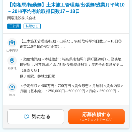
【南相馬/転勤無】土木施工管理職/出張無/残業月平均10
■配属組織：
～20H/平均有給取得日数17～18日
配属部署には技術者5名が在籍しています。
関場建設株式会社
他作業員等が在籍しております。
正社員
転勤なし
■当社について：
主に公共事業の元請として、一般土木工事を行っております。
【土木施工管理職/転勤・出張なし/有給取得平均日数17～18日◎
創業以来、40年以上に渡り、社会貢献等を図り常に健全なる発展
創業110年超の安定企業】
を目指しています。令和7年1月に事務所を新築移転しました。
仕事内容
町内の中学生の職場体験を通して、若い方たちに建設業の魅力を
■業務概要：土木施工管理業務に携わっていただきます。案件は田
発信しています。
＜勤務地詳細＞本社住所：福島県南相馬市原町区錦町1-1 勤務地
んぼの造成等、公共工事を幅広く扱っていただきます。
最寄駅：JR常盤線／原ノ町駅受動喫煙対策：屋内全面禁煙変更の
・土木工事の監督、指揮
勤務地
変更の範囲：無
範囲：会社の定める事業所
【最寄り駅】
・施工計画や工事費、工期管理、書類の作成
原ノ町駅、磐城太田駅
・その他工事に伴うすべての対応
長期出張はなく、担当エリアは南相馬市が中心です。基本、直行
＜予定年収＞400万円～700万円＜賃金形態＞月給制＜賃金内訳＞
直帰で案件管理や勤怠管理もデジタル化しております。
月額（基本給）：250,000円～500,000円＜月給＞250,000円～
給与
500,000円＜昇給有無＞有＜残業手当＞有＜給与補足＞※給与詳細
■就業環境：役職関係なく話しかけやすい雰囲気のアットホームな
は年齢・経験・資格等を考慮し、決定します。■昇給：年1回（7
職場です。中途入社の社員も多数在籍しておりますので、すぐに
月）※業績状況や能力等による■賞与：年2回（8月、12月）※業績
馴染んでいただけます。待遇面のみならず、仕事の質の向上に努
状況や能力等による賃金はあくまでも目安の金額であり、選考を
応募依頼する
めたいという志向をお持ちの方にフィットするポジションです。
気になる
通じて上下する可能性があります。月給(月額)は固定手当を含めた
（エージェントサービス）
表記です。
■当社の特徴：1907年の創業以来、当社は100年以上の歳月を経
て、技術を磨き多くの実績を積み上げてまいりました。地域の特