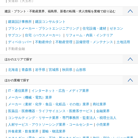
安達郡（大玉村）
建設・プラント・不動産業界、福島県、新着の転職・求人情報を業種で絞り込む
建築設計事務所
建設コンサルタント
プラントメーカー・プラントエンジニアリング
住宅設備・建材
ゼネコン
サブコン
住宅（ハウスメーカー）
リフォーム・内装・インテリア
ディベロッパー
不動産仲介
不動産管理
設備管理・メンテナンス
土地活用
不動産金融
ほかのエリアで探す
北海道
青森県
岩手県
宮城県
秋田県
山形県
ほかの業種で探す
IT・通信業界
インターネット・広告・メディア業界
メーカー（機械・電気）業界
メーカー（素材・化学・食品・化粧品・その他）業界
商社業界
医薬品・医療機器・ライフサイエンス・医療系サービス
金融業界
コンサルティング・リサーチ業界・専門事務所・監査法人・税理士法人
人材サービス・アウトソーシング業界・コールセンター
小売業界
外食産業・飲食業界
運輸・物流業界
エネルギー（電力・ガス・石油・新エネルギー）業界
旅行・宿泊・レジャー業界