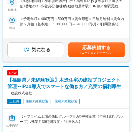
＜勤務地詳細＞小名浜出張所住所：福島県いわき市泉町下川字大
■業務内容：
自分の頑張りが給与にしっかり反映される分かりやすい評価制度
剱1番地の１ 小名浜石油(株)内勤務地最寄駅：JR線／泉駅受動喫
非破壊検査をお任せいたします。
勤務地
となっております。
煙対策：敷地内喫煙可能場所あり変更の範囲：無
支店長や課長は案件を持たないため、全力で案件受注に向けてサ
＜予定年収＞400万円～500万円＜賃金形態＞日給月給制＜賃金内
■使用する機材：
ポートします。
訳＞月額（基本給）：180,000円～340,000円/月20日間勤務想定
X線や超音波、ファイバースコープなど、医療で利用されるレント
もちろん、インセンティブは全額営業にはいります！
給与
その他固定手当/月：20,000円＜想定月額＞200,000円～360,000
ゲンやエコー、内視鏡などで検査するのと同じです。最新機器も
円＜昇給有無＞有＜残業手当＞有＜給与補足＞■モデル年収：非破
取り入れており、ドローン等も使用します。
◎充実の研修制度
壊検査免許2所持：400万円～、4所持：460万円～■資格手当：
入社後3か月間は、支店研修と全体研修を平行して実施します。
1000～8000円※難易度により変動■時間外手当：実労働支給 / 20H
■業務内容
応募依頼する
営業の基礎となる挨拶から、実際にお客様の元へ訪問する一連流
気になる
想定：29000～59000円賃金はあくまでも目安の金額であり、選
担当エリア内で、チーム（6～10名で組織し、そこからペアで作
れまで、研修を通じて学ぶことが可能です。
（エージェントサービス）
考を通じて上下する可能性があります。月給(月額)は固定手当を含
業にあたる）で点検を行います。
めた表記です。
★働き方：
■検査するもの：
お客様都合により、土日どちらかに出勤をする場合があります。
NEW
建物や橋、道路といった生活に欠かせないインフラ。またプラン
その場合、2~3H程度・土日出社含め月の残業平均は35時間程とな
ト、工場設備、といった超大型の建物、船や飛行機といった輸送
【福島県／未経験歓迎】木造住宅の建設プロジェクト
ります。また時間外手当は1分単位で支給されます。
機器まで手掛けます。
フレックス制度（コアタイム11時30分～15時30分）を導入してお
管理～iPad導入でスマートな働き方／充実の福利厚生
一般の人が入れないところにも行ける楽しさや、超大型のものを
り、自分の都合に合わせて業務を調整できます！
一建設株式会社
触る楽しさなどもあります。
変更の範囲：会社の定める業務
正社員
職種未経験歓迎
業種未経験歓迎
■検査の種類：
・超音波探傷試験（UT）…特殊な装置を使って、検査したい対象
物に超音波を当て、画面を見ながら反応の変化を確認します。
【～プライム上場の飯田グループHDの中核企業（年商1兆円グル
・浸透探傷試験（PT）…対象物にある傷に液体をたらし、染みこ
ープ）/残業月30時間程度～/土日休み】
仕事内容
み具合で傷の大きさを測定します。
■業務内容：
ほか、目視検査・打音検査など…