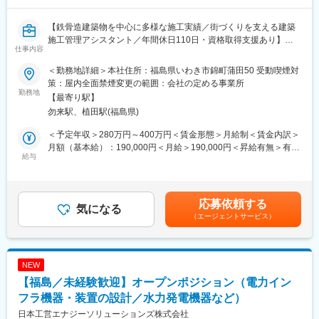
秀賞受賞～
より良いサービスと満足を届けられるように、社員一人ひとりの
【鉄骨造建築物を中心に多様な施工実績／街づくりを支える建築
人間としての価値観や考え方を重視し、顧客のために心から働け
施工管理アシスタント／年間休日110日・資格取得支援あり】
る人間であることを大事にしています。人間がつくる家だからこ
仕事内容
そ、家づくりに関わる全ての職種で志を高く持ち、夢を持てる人
■業務内容
間であることが大切です。営業担当、工事担当、設計担当、経理
＜勤務地詳細＞本社住所：福島県いわき市錦町蒲田50 受動喫煙対
鉄骨造建築物を中心とした施工管理アシスタントです。先輩社員
担当など、仕事に関わる全ての社員が情熱を持ち続けています。
策：屋内全面禁煙変更の範囲：会社の定める事業所
の指示を受ける立場で、書類作成、CAD、現場同行を通じて工事
勤務地
その情熱が会社全体を豊かにする原動力となり、夢に向かって突
【最寄り駅】
の流れを覚えます。作業員経験や現場事務経験を活かし、工程、
き進んでいる姿が、誇りであると考えています。
勿来駅、植田駅(福島県)
安全、品質の見方を段階的に広げられます。単純作業で終わら
ず、施工管理へ進む土台を築けます。
＜予定年収＞280万円～400万円＜賃金形態＞月給制＜賃金内訳＞
＜具体的な業務内容＞
月額（基本給）：190,000円＜月給＞190,000円＜昇給有無＞有＜
・工事資料をExcelで作成し、現場運営に必要な情報を整理
給与
残業手当＞有＜給与補足＞賞与は年2回、前年度実績で計3.00ヶ月
・建築図面をCADで修正し、施工前の確認業務を補助
分支給。昇給あり（前年度実績：月あたり～5,000円）。賃金はあ
・先輩に同行し、工事進捗や作業手順を現場で確認
くまでも目安の金額であり、選考を通じて上下する可能性があり
・安全書類や品質記録を確認し、管理項目の抜け漏れを防止
ます。月給(月額)は固定手当を含めた表記です。
応募依頼する
・資格取得に向けて学習し、施工管理技士の知識を習得
気になる
（エージェントサービス）
※将来的には工程管理や協力会社対応にも関与し、施工管理領域の
経験も可能
■組織環境
NEW
従業員13名の少数精鋭体制で、現場ごとにチームを組んで進めま
【福島／未経験歓迎】オープンポジション（電力イン
す。設計、施工、現場管理の担当が近く、分からない点をその場
で確認しやすい環境です。少数体制だからこそ判断が早く、自分
フラ機器・装置の設計／水力発電機器など）
の成長段階に合わせて任される範囲も見えやすい職場です。
日本工営エナジーソリューションズ株式会社