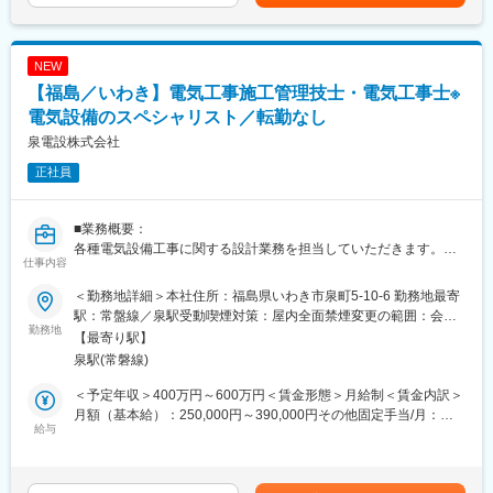
表記です。
■勤務地補足：福島県相馬市での勤務となります。
NEW
■当社の特徴：1907年の創業以来、当社は100年以上の歳月を経
【福島／いわき】電気工事施工管理技士・電気工事士※
て、技術を磨き多くの実績を積み上げてまいりました。地域の特
性を活かし新しい文化を創造する街づくりは、遥か昔から繰り替
電気設備のスペシャリスト／転勤なし
えされております。そして、その情熱は人々の心に受け継がれて
泉電設株式会社
おります。もっと地域文化を向上させ、豊かに大きく育みたい。
正社員
この願いを支え、現実のものとするのが当社の仕事です。当社は
「豊かな人間環境の未来をつくる」を目標にして常に技術の研
鑽、新工法へチャレンジし、日々変転するこの時代に敏速に対応
■業務概要：
すべく積極的に事業の推進を計ってまいりたいと考えておりま
各種電気設備工事に関する設計業務を担当していただきます。メ
す。当社の社訓は、「誠実・実行・責任」と定め、また社是10覚
仕事内容
インとして、「特別高圧受変電設備」設置工事に関する設計及び
として10の項目を自覚し、マルセグループとしての経営理念を掲
企画業務に従事していただきます。
げそのまとめとして「品質・価格・スピード・サービスをモット
＜勤務地詳細＞本社住所：福島県いわき市泉町5-10-6 勤務地最寄
ーにして、よって会社は地域の支援で存立するものなり」と朝礼
駅：常盤線／泉駅受動喫煙対策：屋内全面禁煙変更の範囲：会社
■はたらき方：
勤務地
で唱和しております。今後も皆様の信頼に応え地域社会の貢献に
の定める事業所
【最寄り駅】
はたらき方改革を進めており、残業は月35時間以内におさえてい
心がけてまいります。
泉駅(常磐線)
ます。
変更の範囲：会社の定める業務
＜予定年収＞400万円～600万円＜賃金形態＞月給制＜賃金内訳＞
■当社の特徴：
月額（基本給）：250,000円～390,000円その他固定手当/月：
1961年4月の創立以来、株式会社日立製作所関連会社をはじめ、
給与
30,000円～60,000円＜月給＞280,000円～450,000円＜昇給有無
その他大手建設会社の協力会社として、特高受変電設備等各種電
＞有＜残業手当＞有＜給与補足＞■その他定額手当：調整手当、住
気設備の設計・施工・検査・メンテナンスまでを一貫して行い、
宅手当賃金はあくまでも目安の金額であり、選考を通じて上下す
全国規模で事業を展開しております。特別高圧受変電設備とは、