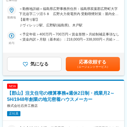
仕事内容
・実績事例：瀬戸大橋、四国・国道改築工事、南三陸町護岸工
業20h、三六協定を遵守】
事・東日本大震災復興、他多数
＜勤務地詳細＞福島県広野事務所住所：福島県双葉郡広野町大字
・在籍人数：全国9支社にて約1,000名以上の技術が活躍しており
■業務内容：
下北迫字二ツ沼５８ 広野火力発電所内 受動喫煙対策：屋内全面
ます！中途入社者、多数活躍中！
火力・バイオマス等の発電設備のメンテナンス工事の施工管理業
勤務地
禁煙変更の範囲：会社の定める事業所
【最寄り駅】
務を担当いただきます。
Ｊヴィレッジ駅、広野駅(福島県)、木戸駅
■ワークライフバランス：
東京電力グループ会社だけではなく、グループ外の外販も伸びて
・再雇用制度が整っており、60歳の定年後もほぼ同様に働き続け
きているため、火力発電、原子力発電のみならず、バイオマス発
＜予定年収＞400万円～700万円＜賃金形態＞月給制補足事項なし
ることが可能です。
電などの再生可能エネルギーに関する幅広い案件に携わることが
＜賃金内訳＞月額（基本給）：218,000円～338,000円＜月給＞
・退社時間や休日も公務員に準拠。官公庁は「働き方改革」を推
可能です。
給与
218,000円～338,000円＜昇給有無＞有＜残業手当＞有＜給与補足
進する立場にあるので、残業は少ないです。
案件については希望も考慮しつつ、経験・スキルを鑑みて決定し
＞※経験等により決定するため、上下する可能性があります。・昇
・社内・社外業務比率もほぼ50:50で、室内での事務業務が多いの
ます。年に数回国内出張が発生する可能性があります。
給：原則年1回・賞与：原則年2回（直近実績5ヶ月分）・時間外
も特徴です。
手当：実費支給■モデル年収・25歳：5,104,000円・35歳：
応募依頼する
・退職金制度や介護休業制度もあり、働きやすい環境が整ってお
＜施工管理とは？＞
気になる
6,826,000円・45歳：7,944,000円賃金はあくまでも目安の金額で
ります。
（エージェントサービス）
工事全体を管理・調整するお仕事です。実際に工事をする職人さ
あり、選考を通じて上下する可能性があります。月給(月額)は固定
んの「まとめ役」となります。※工事は職人さんが行います。
手当を含めた表記です。
変更の範囲：会社の定める業務
■組織構成：
NEW
各発電所には、工事担当や事務担当、運転管理担当など、合計
【郡山】注文住宅の積算事務※週休2日制・残業月2～
15~20名程度の社員が所属しております。30代~40代の社員が多
く、落ち着いた社風です。
5H/1948年創業の地元密着ハウスメーカー
株式会社石井工務店
■教育体制／資格取得支援について：
正社員
基本的には現場にてOJT制度での教育となります。定期的に研修
や勉強会等も計画をされており、着実にスキルを身に着けること
ができる環境となっております。