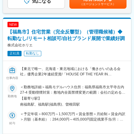
気になる
昇給：年1回（個人業績により臨時昇給あり）■賞与：年2回（過
（エージェントサービス）
◎月の残業時間は20時間程度、基本的に18時には皆退社している
去実績…計2.5ヶ月分）賃金はあくまでも目安の金額であり、選考
為、ライフワークバランスはとりやすいです。
を通じて上下する可能性があります。月給(月額)は固定手当を含め
◎男性も育休がとれ、直近男性2名/5日間の育休取得実績がありま
た表記です。
す。
NEW
【福島市】住宅営業（完全反響型）（管理職候補）◆
■同社について：
～確立されたオリジナルブランドが好評の老舗企業／創業から
転勤なし/リモート相談可/自社ブランド展開で業績好調
6,000棟以上の実績／ハウス・オブ・ザ・イヤー・イン・エナジー
株式会社ホリエ
2年連続優秀賞受賞～
正社員
転勤なし
より良いサービスと満足を届けられるように、社員一人ひとりの
人間としての価値観や考え方を重視し、顧客のために心から働け
る人間であることを大事にしています。人間がつくる家だからこ
【東北で唯一、北海道・東北地域における「働きがいのある会
そ、家づくりに関わる全ての職種で志を高く持ち、夢を持てる人
社」優秀企業2年連続受賞/「HOUSE OF THE YEAR IN
間であることが大切です。営業担当、工事担当、設計担当、経理
仕事内容
ENERGY」10年連続受賞/成果が給与に反映される体制/転勤な
担当など、仕事に関わる全ての社員が情熱を持ち続けています。
し】
その情熱が会社全体を豊かにする原動力となり、夢に向かって突
＜勤務地詳細＞福島モデルハウス住所：福島県福島市太平寺古内
■魅力ポイント
き進んでいる姿が、誇りであると考えています。
27-4 受動喫煙対策：敷地内全面禁煙変更の範囲：会社の定める事
・福島拠点は稼働して間もない事業所であるため、業務全般に対
勤務地
業所
【最寄り駅】
して大きな裁量をもって取り組んでいくことができます！
南福島駅、福島駅(福島県)、曽根田駅
・週2回～リモート勤務することも可能なので、ワークライフバラ
ンスを整えて働くことができます！
＜予定年収＞800万円～1,500万円＜賃金形態＞月給制＜賃金内訳
＞月額（基本給）：284,000円～405,000円固定残業手当/月：
■業務内容
給与
66,000円～95,000円（固定残業時間30時間0分/月）超過した時間
自社ブランドを展開し注文住宅・規格住宅の販売を手掛ける同社
外労働の残業手当は追加支給＜月給＞350,000円～500,000円（一
にて、注文住宅中心に個人顧客向け営業に従事いただきます。