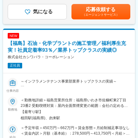
律手当を含む）＜昇給有無＞有＜残業手当＞有＜給与補足＞※面
企業HP:https://www.cielhome.jp/
接・選考を通じて決定いたします。※参考：・経験者（不動産業界
応募依頼する
気になる
やハウスメーカーでの営業経験2年以上）の方月給35万円～50万
（エージェントサービス）
■業務詳細：
円＋インセンティブ■賞与：年2回（1月、7月）■昇給：年2回（1
◇ヒアリング
月、7月）賃金はあくまでも目安の金額であり、選考を通じて上下
ヒアリングを行いながら実際の建物の写真を用いて顧客の理想の
する可能性があります。月給(月額)は固定手当を含めた表記です。
住まいのイメージを膨らませていく作業になります。
NEW
◇ご希望の予算やエリアなどの決定、モデルハウス見学会の調整
【福島】石油・化学プラントの施工管理／福利厚生充
◇社内設計やデザイングループとの打ち合わせ
◇契約
実！社員定着率93％／業界トップクラスの実績◎
◇引き渡し・アフターフォロー
株式会社カシワバラ・コーポレーション
正社員
■仕事の流れ
1人当たり月に3~5件の新規顧客対応を行っていただきます。その
ほか、既に契約いただいている顧客やモデルハウス見学をいただ
～インフラメンテナンス事業部業界トップクラスの実績～
いた見込み顧客へのフォローを行っていただくイメージです。
SNS集客のほか、住宅のクオリティを高く評価いただいたお客様
仕事内容
■業務内容：
からご紹介をいただいて新規顧客が獲得できています。
当社の主力事業である「インフラメンテナンス事業」での業務で
＜勤務地詳細＞福島営業所住所：福島県いわき市佐糠町東2丁目
す。大手石油・化学企業様のプラント施設構内や近隣に常駐し、
■組織体制：
23番2 受動喫煙対策：屋内全面禁煙変更の範囲：会社の定める事
メンテナンスを行っていただきます。（常駐先は勤務地を参照）
勤務地
営業部は山形県南陽市の本社と仙台支社合わせて10名体制での運
業所
【最寄り駅】
同ポジションでは、稀に受注をしている高速道路や鉄道関連工
営となっています。
植田駅(福島県)、勿来駅
事・橋梁、発電所などの土木工事も行っております。
福島拠点には現在常駐社員がいないため、山形、仙台の社員と連
携しながら業務に取り組んでいただきます。
＜予定年収＞450万円～662万円＜賃金形態＞月給制補足事項なし
■職務内容の詳細
営業といっても社内の設計部門などとの打ち合わせもあるため、
＜賃金内訳＞月額（基本給）：278,500円～413,750円＜月給＞
・メンテナンスや工事の際の見積、協力会社の手配など工事準
給与
住宅設計についてより深い知識を持っている先輩や、不動産の契