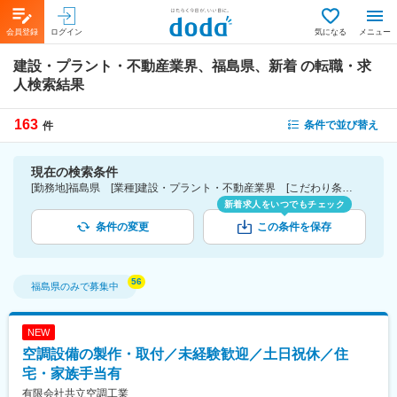
会員登録
ログイン
気になる
メニュー
建設・プラント・不動産業界、福島県、新着
の転職・求
人検索結果
163
条件で並び替え
件
現在の検索条件
[勤務地]福島県 [業種]建設・プラント・不動産業界 [こだわり条件ピックアップ]新着
新着求人をいつでもチェック
条件の変更
この条件を保存
福島県
のみで募集中
NEW
空調設備の製作・取付／未経験歓迎／土日祝休／住
宅・家族手当有
有限会社共立空調工業