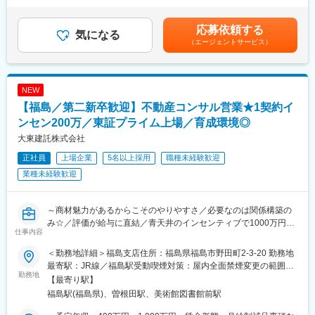
■働き方：
年） 業績により決算賞与あり（9月）賃金はあくまでも目安の金
・出張…案件は福島県内（福島市・伊達市）となりますので、遠
額であり、選考を通じて上下する可能性があります。月給(月額)は
応募依頼する
方に赴く機会や宿泊が伴う出張は原則ありません。
気になる
固定手当を含めた表記です。
（エージェントサービス）
・休日出勤…繁忙期には休日出勤が発生することもございますが
振休取得を徹底しています。基本土日祝休み、転勤なし、夜勤な
しのため安定して働くことができます。
・残業…プロジェクトによって繁忙期はありますが、年間で均す
NEW
と月残業は30時間程度です。
【福島／第二新卒歓迎】不動産コンサル営業★1契約イ
■やりがい：
ンセン200万／東証プライム上場／育成環境◎
・公共施設や工場など大きな建造物の建設に携わり、目に見える
大東建託株式会社
形で成果が表れることです。
正社員
上場企業
5名以上採用
職種未経験歓迎
・工事経歴として、道の駅ふくしまや福島市新庁舎東棟などの設
備工事を担当した実績があり、小中学校や官公庁施設、医療施
業種未経験歓迎
設、一般住宅等、公共工事から民間工事まで幅広いプロジェクト
を担当しています。
・人事評価制度を導入し、成果だけを見るのではなく、個人の努
～商材魅力があるからこそのやりやすさ／必要なのは関係構築の
力や取り組む姿勢、資格取得等を含めて総合的に技術力・人間力
み☆／評価が給与に直結／青天井のインセンティブで1000万円も
仕事内容
の向上を目指しています。
可能◎／東証プライム上場大手～
＜勤務地詳細＞福島支店住所：福島県福島市野田町2-3-20 勤務地
■配属先：工事管理部
★圧倒的に成長できる育成環境！営業の基本から学び、プロの営
最寄駅：JR線／福島駅受動喫煙対策：屋内全面禁煙変更の範囲：
・12名（50代2名／40代3名／30代3名／20代4名）
業へ
勤務地
会社の定める事業所
【最寄り駅】
・入社後すぐは先輩社員と同行し業務に慣れていただきます。
★平均年収850万円・1契約でもらえるインセンティブ平均200万
福島駅(福島県)、曽根田駅、美術館図書館前駅
・冬にはクリスマスケーキを1人1ホール、夏にはウナギをプレゼ
円
ントするような温かい社風です。
★契約多数で表彰されている方の多くが未経験入社！営業経験な