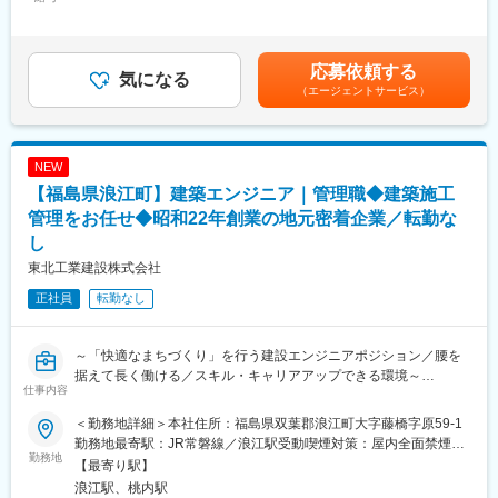
278,500円～413,750円＜昇給有無＞有＜残業手当＞有＜給与補足
備、安全や品質の確保、工程管理などの施工管理業務をご担当頂
約回りについて深い知識を持っている先輩がいます。
＞※年収はスキル、経験、年齢から当社規定により算出します。前
きます。
職年収、希望年収などを考慮します。■昇給：年1回■賞与：年2回
・そのほかにもプラント塗装やブラスト処理を行っていただきま
■評価体制
（7月・12月）賃金はあくまでも目安の金額であり、選考を通じ
応募依頼する
す。
気になる
個人については成約インセンティブがあるため、実力次第で給与
て上下する可能性があります。月給(月額)は固定手当を含めた表記
（エージェントサービス）
を伸ばしていくことができます。
です。
■働き方
【ワークライフバランス】事業所によっても異なりますが、平均
■働き方
残業時間は30時間程度です。
リモート勤務：相談可能です。子育て世代も多くいらっしゃるた
NEW
【正当な評価制度】人事考課体制を構築！スタッフひとり一人の
め、ご本人やご家族の体調不良による突発的なリモート勤務など
【福島県浪江町】建築エンジニア｜管理職◆建築施工
業務をしっかりと理解し、正当な評価を行っております。
も気軽に相談できる環境です。
管理をお任せ◆昭和22年創業の地元密着企業／転勤な
出張：週1回~頻度で南陽オフィスへの出張があります。
■同社の特徴／魅力
し
インフラメンテナンス事業／マンション大規模修繕事業はともに
東北工業建設株式会社
業界トップクラス！
変更の範囲：会社の定める業務
他にも建築事業・内装リノベーション事業も行っております。
正社員
転勤なし
同社は従業員を大切にする会社であり、新卒だけでなく、多くの
中途入社の方が在籍しております。社員の定着率は93％と高い数
字です。
～「快適なまちづくり」を行う建設エンジニアポジション／腰を
変更の範囲：会社の定める業務
据えて長く働ける／スキル・キャリアアップできる環境～
仕事内容
【勤務地】
当社は創業80年・売上高10億円超の建設会社として、地域の公共
＜勤務地詳細＞本社住所：福島県双葉郡浪江町大字藤橋字原59-1
・福島営業所／福島県いわき市佐糠町東2-23-2
施設（小学校・公営住宅・児童館など）の施工管理を手がけてき
勤務地最寄駅：JR常磐線／浪江駅受動喫煙対策：屋内全面禁煙変
・常磐共同火力株式会社 勿来発電所 ／福島県いわき市佐糠町大
ました。そして今、国が浪江町に設立した研究機関「福島国際研
勤務地
更の範囲：会社の定める事業所
【最寄り駅】
島20番地
究教育機構（F-REI）」関連の建築プロジェクトにも携わっていま
浪江駅、桃内駅
(一例です)
す。