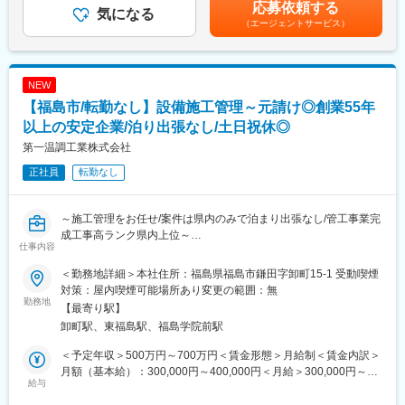
る可能性があります。月給(月額)は固定手当を含めた表記です。
応募依頼する
工場・ビル・公共施設等に電気を供給する重要な設備です。技術
気になる
（エージェントサービス）
革新はまさに光のような速さで進歩を遂げております。近年、こ
の地球温暖化や環境問題を考えるとまさにそのエネルギーの源は
電気が主役であり、他に比較できないほど発展性を秘めておりま
す。尚、電設業界ではいち早く「ISO9001」取得、業務の標準
NEW
化・品質の向上を図っております。
【福島市/転勤なし】設備施工管理～元請け◎創業55年
以上の安定企業/泊り出張なし/土日祝休◎
変更の範囲：会社の定める業務
第一温調工業株式会社
正社員
転勤なし
～施工管理をお任せ/案件は県内のみで泊まり出張なし/管工事業完
成工事高ランク県内上位～
仕事内容
■業務内容：
＜勤務地詳細＞本社住所：福島県福島市鎌田字卸町15-1 受動喫煙
県北地方(福島市・伊達市)を中心に、官公庁施設/医療施設/工場(含
対策：屋内喫煙可能場所あり変更の範囲：無
むクリーンルーム)等の空調設備・衛生設備の施工を行っている当
勤務地
【最寄り駅】
社にて施工管理をお任せいたします。
卸町駅、東福島駅、福島学院前駅
・施工図の作成
・資材発注
＜予定年収＞500万円～700万円＜賃金形態＞月給制＜賃金内訳＞
・工程管理、安全管理、品質管理
月額（基本給）：300,000円～400,000円＜月給＞300,000円～
・新入社員の教育育成など
給与
400,000円＜昇給有無＞有＜残業手当＞有＜給与補足＞■昇給：あ
り（4月）■予定賞与：年2回 7月・12月（支給実績5.0ヶ月分／