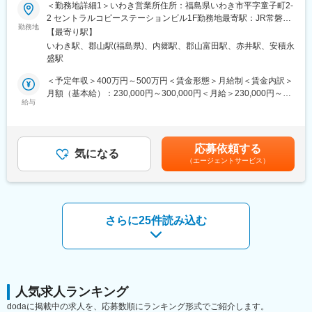
木造住宅の着工から完成まで、品質・安全・工程・原価等の管理
＜勤務地詳細1＞いわき営業所住所：福島県いわき市平字童子町2-
を行います。
2 セントラルコピーステーションビル1F勤務地最寄駅：JR常磐線
■資格取得について：
入社後まずは着工から完成までを一緒に携わりながら、仕事の流
勤務地
／いわき駅受動喫煙対策：屋内全面禁煙＜勤務地詳細2＞郡山営業
【最寄り駅】
専門資格が必要な仕事もあります。入社後は、資格取得や専門知
れを身に着けていきます。
所住所：福島県郡山市細沼町2-9 勤務地最寄駅：東北本線／郡山
いわき駅、郡山駅(福島県)、内郷駅、郡山富田駅、赤井駅、安積永
識を身に着け手に職をつけて働くことができます。資格取得に向
仕事や現場になれて来たら、施工管理の業務を担当いただきま
駅受動喫煙対策：屋内全面禁煙変更の範囲：会社の定める事業所
盛駅
けての講座やテキスト貸出、合格時の受検費用支給などで資格取
す。
得を応援します♪
まずは棟数の少ない(1棟～2棟)現場を担当し、進捗管理、職人さ
＜予定年収＞400万円～500万円＜賃金形態＞月給制＜賃金内訳＞
んの手配、安全管理、図面確認、予算作成などの業務を行いま
月額（基本給）：230,000円～300,000円＜月給＞230,000円～
■出張について：
す。
給与
300,000円＜昇給有無＞有＜残業手当＞有＜給与補足＞※給与詳細
1回にあたり2週間～2カ月程度の担当エリア外への出張機会があ
着工から完成までは2～3カ月、協力業者様や職人さんと協力しな
は経験・年齢・前職給与等を考慮し決定します。■昇給：年1回
り、1日あたり3,000円(休日も支給あり)の出張手当が支給されま
がら、進めていきます。
（7月）※入社初年度はなし■賞与：年2回（7月・12月）■モデル年
す。休日には観光に行く社員もいます♪※エリア外出張頻度は年2回
収：512万／30歳主任／基本給26万700万／37歳工事長／基本給
応募依頼する
程度、年半分以上は担当エリアでの勤務です。
■特徴：
気になる
43万1000万／45歳部長／基本給60万賃金はあくまでも目安の金
（エージェントサービス）
・各エリア毎に担当をお任せしておりますので、出張はありませ
額であり、選考を通じて上下する可能性があります。月給(月額)は
■働き方について：
ん。
固定手当を含めた表記です。
プライベート充実できる環境です♪2025年4月より年間休日は113
・社用車を貸与いたします。
日から120日に変更しました。また、弊社有給消化率は90％程度
・iPad・施工管理アプリ導入でスマートな働き方が可能です。
で、有給を次年度に繰り越す方はあまりいません。
・徹底した労務管理で、サービス残業も一切発生しない体制を整
さらに25件読み込む
えています。
変更の範囲：会社の定める業務
■就業環境：
施工管理職の残業は月30時間程度となっています。年休115日と
働きやすい環境です。家族手当、住宅手当、資格手当、資格の講
習学費サポート、水曜ノー残業デー、時短勤務制度などの福利厚
人気求人ランキング
生も充実しています。
dodaに掲載中の求人を、応募数順にランキング形式でご紹介します。