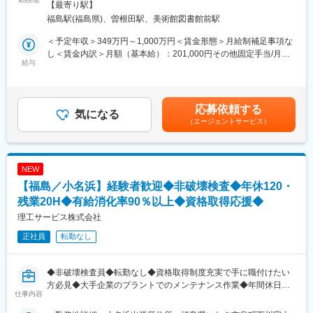
会社の定める事業所
【最寄り駅】
営業の基礎となる＜名刺交換＞から、実際にお客様の元へ訪問す
※1件の成約で平均200万円の支給あり！
福島駅(福島県)、曽根田駅、美術館図書館前駅
る一連流れまで、研修を通じて学ぶことが可能です。
・ネームバリュー×豊富なデータベースがあるため、お客様との関
係構築がしやすい
＜予定年収＞349万円～1,000万円＜賃金形態＞月給制補足事項な
★働き方：
・教育体制が整っており、名刺の渡し方から教えてもらえる手厚
し＜賃金内訳＞月額（基本給）：201,000円その他固定手当/月：
お客様都合により、土日どちらかに出勤をする場合があります。
いサポート
給与
30,000円～40,000円固定残業手当/月：60,000円（固定残業時間
その場合、2~3H程度・土日出社含め月の残業平均は35時間程とな
※社内表彰では、営業未経験の方が多数受賞されております！
35時間0分/月）超過した時間外労働の残業手当は追加支給＜月給
ります。また時間外手当は1分単位で支給されます。
＞291,000円～301,000円（一律手当を含む）＜昇給有無＞有＜残
フレックス制度（コアタイム11時30分～15時30分）を導入してお
はじめはお客様に顔を覚えてもらうことが仕事となります。
業手当＞有＜給与補足＞■歩合給：1成約あたり平均200万円（歩
応募依頼する
り、自分の都合に合わせて業務を調整できます！
何度もお会いしていくうちに、「この人なら安心して相談でき
気になる
合率約3%）■賞与：年2回（6月・12月／実績に応じて支給）※月
（エージェントサービス）
る」と思ってもらえるようになります。
給には一律の特別加算手当（3万円）・自社物件入居者支援制度
★当社について：
そうして築いた信頼関係が、成果につながっていくのが、この仕
（1万円）を含む。※特別加算手当は入社後1年間の支給となりま
大東建託グループは、実績・信頼ともに業界トップクラスに位置
事の大きな特徴です。
す。 ※固定残業時間を超過する場合は1分単位で支給されます。賃
しております。
金はあくまでも目安の金額であり、選考を通じて上下する可能性
NEW
・賃貸住宅管理戸数28年連続業界No.1（週刊全国賃貸住宅新聞
★業務内容：
があります。月給(月額)は固定手当を含めた表記です。
【福島／小名浜】経験者歓迎◆非破壊検査◆年休120・
第1615号※居住用の管理戸数のみ）
訪問先・・・空地、農地、駐車場や住宅などの土地を所有する地
・賃貸仲介件数において14年連続1位を獲得（全国賃貸住宅新聞
主様
残業20H◆有給消化率90％以上◆資格取得応援◆
社発表）
地主様の悩み・・・相続問題、節税対策、建物を建てることによ
理工サービス株式会社
る安定的な収入の確保
正社員
変更の範囲：会社の定める業務
転勤なし
ご提案内容・・・土地活用と建物の建て替えのご提案
会話することが得意であれば、これまでの経験等一切関係なくご
◆非破壊検査員◆転勤なし◆資格取得制度充実で手に職付けたい
活躍いただけます♪
方必見◆大手企業のプラントでのメンテナンス作業◆年間休日
難しい提案や商談は必ず上長が同席しますのでご安心ください。
仕事内容
120日◆有給消化率90％以上◆dodaから多数ご入社実績あり◆
★求人の魅力：