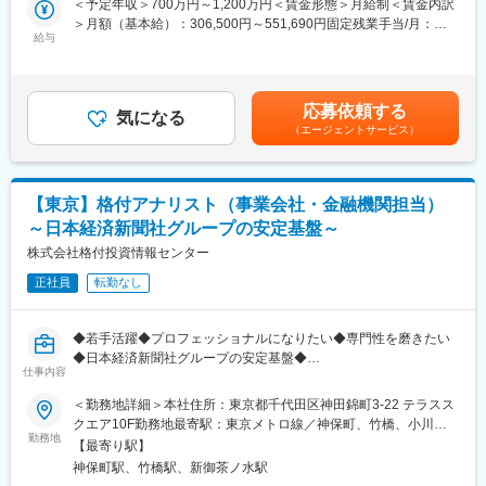
全国各地へ鑑定人を派遣いたします。
＜予定年収＞700万円～1,200万円＜賃金形態＞月給制＜賃金内訳
行します。
＞月額（基本給）：306,500円～551,690円固定残業手当/月：
法務や財務に関する専門的な知識を活用し、中小企業のM&Aを支
給与
■組織構成
50,660円～91,188円（固定残業時間20時間0分/月）超過した時間
援するメンバーを大阪で募集いたします。
中国地方を中心に複数拠点を展開し、経験豊富な先輩と未経験入
外労働の残業手当は追加支給＜月給＞357,160円～642,878円（一
■業務詳細：
社者が共に活躍。異業種出身者も多数在籍し、9割以上が未経験か
律手当を含む）＜昇給有無＞有＜残業手当＞有＜給与補足＞※給与
（1）企業評価・財務調査
らのスタートです。
は前職の給与水準、職務経験等を考慮して決定します。※年収：月
応募依頼する
対象会社の企業価値の算定、財務内容の実地調査等
気になる
給＋賞与2回＋スタッフインセンティブ＋案件成約インセンティブ
（エージェントサービス）
※譲受企業によるDDは別途実施され、当社では直接担当しており
■企業の特徴/魅力
＋決算賞与■昇給：年1回■賞与：年2回賃金はあくまでも目安の金
ません
地域随一の規模と実績、大手保険会社からの信頼も厚く、未経験
額であり、選考を通じて上下する可能性があります。月給(月額)は
（2）スキーム案作成
から専門職を目指し長く働きたい方に最適な職場です。
固定手当を含めた表記です。
M&Aを実行するための最適取引手法の提案・構築
【東京】格付アナリスト（事業会社・金融機関担当）
（3）ナレッジマネジメント
■業務の魅力
～日本経済新聞社グループの安定基盤～
当社のM&A関連ノウハウの創出、整理、蓄積、共有化に関する業
数字ノルマや営業活動はなく、専門性を高めながら安定収入・キ
務
株式会社格付投資情報センター
ャリアアップが可能。担当件数や資格取得に応じて収入も増加
（4）その他
し、専門家として信頼されるやりがいの大きい仕事です。
正社員
転勤なし
当社コンサルタントに対するプロフェッショナル支援業務
■同社の魅力：
変更の範囲：会社の定める業務
（1）業界トップクラスの成約実績：同社は、累計成約件数が
◆若手活躍◆プロフェッショナルになりたい◆専門性を磨きたい
10,000件を超え、業界内での成約実績が非常に高いことが特徴で
◆日本経済新聞社グループの安定基盤◆
す。この実績は、同社が中小・中堅企業のM&Aに特化しているこ
仕事内容
■業務内容：
とから来ており、地方銀行や会計事務所との強力なネットワーク
格付アナリストとして、下記の業務を行っていただきます。
＜勤務地詳細＞本社住所：東京都千代田区神田錦町3-22 テラスス
を活かして全国的に支援を行っています。
（1）入手した情報をもとに、事前調査、資料分析。
クエア10F勤務地最寄駅：東京メトロ線／神保町、竹橋、小川
（2）充実した教育制度と成長機会：同社は、未経験者でも成功で
（2）発行体である企業の経営トップ、財務部門などの主要部門の
勤務地
町、淡路町駅受動喫煙対策：屋内全面禁煙変更の範囲：無
きるような強力な教育体制を整えており、戦略立案や企業評価、
【最寄り駅】
責任者を訪問し、企業の財務状況や経営計画など幅広くヒアリン
リスク分析などの専門知識を身につけるための研修が充実してい
神保町駅、竹橋駅、新御茶ノ水駅
グ。（工場や研究所などに訪問し調査を行なうこともありま
ます。また、優秀な社員には海外視察や大学への派遣などの機会