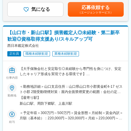
■キャリアアップ
札幌本社の担当エリアは札幌市を中心とした道央エリアです。
る可能性があります。月給(月額)は固定手当を含めた表記です。
国内外の航空会社・海運会社向け日本型オペレーティングリース
応募依頼する
また、入社3年目頃から6週に1回程度、帯広・北見に当番制で1週
気になる
組成部門におけるクレジット業務
（エージェントサービス）
間出張が発生する可能性があります。
将来的には、ご希望に応じてフロント業務への転換など、キャリ
■入社後の流れ
アアップも可能です。
入社後は3級損害保険登録人の認定試験合格に向けて、業務時間内
に勉強をしていただきます。
【山口市・新山口駅】損害鑑定人◎未経験・第二新卒
■当社について
試験は年2回（1月、7月）にございますが、最短での合格を目指
当社は、航空機オペレーティング・リースを中心とした金融ソリ
歓迎◎資格取得支援あり/スキルアップ可
していただきます。
ューション事業を展開する東証プライム上場企業です。
西日本鑑定株式会社
建築・土木・電気関係の資格をお持ちの方は、保有資格に応じて
高度な専門性と安定した経営基盤を併せ持ち、中堅・中小企業の
給与がプラスされます。
経営支援を通じて社会に価値を提供しています。
正社員
職種未経験歓迎
業種未経験歓迎
損害保険登録人資格合格後は大幅な年収アップも期待できます。
※モデル年収
変更の範囲：当社における各種業務全般
（1）2年目：3級鑑定人、専門A（1級施工管理技士） 年収400
【大手保険会社と安定取引◎未経験から専門性を身につけ、安定
万円
したキャリア形成を実現できる環境です】
（2）10年目：2級鑑定人、専門資格なし 年収750万円
仕事内容
■業務概要
□「損害保険登録鑑定人」は、主に火災や自然災害などによる損害
＜勤務地詳細＞山口支店住所：山口県山口市小郡黄金町4-17 ゼス
変更の範囲：会社の定める業務
保険の支払いにおいて、中立的な立場で建物や家財の被害状況・
ト小郡 2階受動喫煙対策：屋内全面禁煙変更の範囲：会社の定め
原因を調査し、適正な損害額を算出する業務を担います。
勤務地
る事業所
【最寄り駅】
当社の山口支店(山口市)にて以下業務をお任せ致します。
新山口駅、周防下郷駅、上嘉川駅
■業務詳細
＜予定年収＞300万円～500万円＜賃金形態＞月給制＜賃金内訳＞
□入社後の流れ
月額（基本給）：220,000円～320,000円＜月給＞220,000円～
入社後は「3級損害保険登録鑑定人」の取得を目指して資格試験対
給与
320,000円＜昇給有無＞有＜残業手当＞有＜給与補足＞※経験、能
策に専念します。
力を考慮の上、優遇します。※前職の給与を考慮し、決定します。