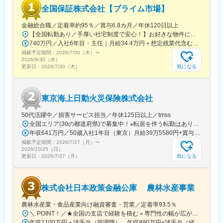
す。
全国保証株式会社【プライム市場】
■組織構成：
金融総合職／定着率約95％／賞与6.8カ月／年休120日以上
事務所全体では約120名、平均年齢35歳と、若手からベテランま
【全国転勤あり／手厚い社宅制度で安心！】お好きな物件に住める「借り上げ社宅制度」をご用意！単身者の場合、自己負担月1万円で居住可能です（諸条件あり）。◎転勤を経験することによって地域ごとのニーズに触れ、対応力とビジネススキルを伸ばせます。※初任地は面接時の適性を踏まえ、本社または以下の支店のいずれかに決定いたします。 ※受動喫煙対策あり（当社内禁煙 ※一部ビル内に喫煙所あり）■本社・本店千代田区大手町二丁目1番1号 大成大手町ビル■札幌支店札幌市北区北7条西4丁目3番地1 新北海道ビル■仙台支店仙台市青葉区国分町一丁目2番1号 仙台フコク生命ビル■横浜支店横浜市西区みなとみらい二丁目3番5号 クイーンズタワー■金沢支店金沢市昭和町16番1号 ヴィサージュ■名古屋支店名古屋市中区栄二丁目3番1号 名古屋広小路ビルヂング■大阪支店大阪市中央区今橋四丁目1番1号 淀屋橋三井ビルディング■広島支店広島市中区幟町13番15号 新広島ビルディング■福岡支店福岡市博多区店屋町8番30号 博多フコク生命ビル
でバランスよく在籍しています。
740万円／入社6年目・主任｜月給34.4万円＋想定残業代含む諸手当＋賞与年2回 830万円／入社9年目・係長｜月給38.5万円＋想定残業代含む諸手当＋賞与年2回
債権回収部門には、サービサーや金融機関、債権管理会社など出
掲載予定期間：
2026/7/30（木）
〜
身のメンバーが集まっており、互いにノウハウを共有しながら業
2026/9/30（水）
務を進めています。
気になる
更新日：
2026/7/30（木）
情報共有だけでなく、プライベートの会話も盛んな風通しの良い
雰囲気で、連携しやすい組織です。
東京海上日動火災保険株式会社
■当社について：
同社は、債権回収と不動産トラブル解決を強みとする弁護士法人
50代活躍中／損害サービス担当／年休125日以上／tmss
です。
全国エリア(30の都道府県)で募集中！※転居を伴う転勤はありませんが、 近隣拠点への異動やグループ会社への 出向の可能性はあります。＜北海道・東北＞・北海道：札幌市、釧路市、旭川市、北見市・宮城：仙台市・福島：郡山市、いわき市<関東・甲信越>・茨城：水戸市・栃木：宇都宮市・群馬：前橋市、高崎市・埼玉：さいたま市、熊谷市・東京：千代田区、豊島区、墨田区・神奈川：横浜市・新潟県：新潟市・山梨：甲府市<中部>・岐阜：岐阜市・静岡：浜松市、静岡市・愛知：名古屋市、豊橋市、刈谷市 <関西>・滋賀：大津市・京都：京都市、福知山市・兵庫：神戸市＜中国・四国＞・島根：松江市・岡山：岡山市・広島：福山市・山口：山口市・徳島：徳島市・香川：高松市・愛媛：松山市＜九州・沖縄＞・福岡：福岡市、北九州市、久留米市・長崎：長崎市・宮崎：宮崎市・熊本：熊本市・大分：大分市・沖縄：那覇市
上場企業を含む約400社と継続取引を行い、月間16万件・回収額6
年収641万円／50歳入社1年目（東京）月給39万5580円+賞与+残業月10h
億円規模の未払い金を扱う業界トップクラスの実績を誇ります。
掲載予定期間：
2026/7/27（月）
〜
ネット通販の後払い決済や家賃、通信費など、多様な債権を一括
2026/10/25（日）
で扱える点が強みで、成約率70%以上の独自ノウハウにより、企
気になる
更新日：
2026/7/27（月）
業の利益とブランドイメージを守るパートナーとして選ばれ続け
ています。
株式会社日本政策金融公庫 農林水産事業
変更の範囲：会社の定める業務
農林水産業・食品産業向け融資審査・営業／定着率93.5％
＼ POINT！／★全国の支店で経験を積む＝専門性の幅が広がる。地域ごとの産業や課題に触れ、視野を広げながらキャリアを築くチャンス。その経験が“市場価値”になります。ライフステージに寄り添う「転勤特例制度」も整っているので安心して働ける環境です。※転勤特例制度について詳しくは「待遇・福利厚生」欄にてご紹介しています【ライフイベントに合わせた転勤特例制度有／フレックスタイム制】本社（大手町）全国の支店（農林水産事業においては沖縄県を除く各都道府県の県庁所在地の市。ただし、北海道においては帯広市、北見市を含む）※受動喫煙対策：あり
年収1100万円＋諸手当（管理職） 年収890万円+諸手当（経験15年程度）