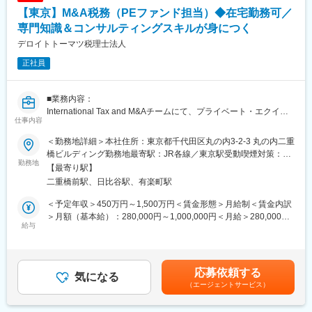
【東京】M&A税務（PEファンド担当）◆在宅勤務可／
専門知識＆コンサルティングスキルが身につく
デロイトトーマツ税理士法人
正社員
■業務内容：
International Tax and M&Aチームにて、プライベート・エクイテ
仕事内容
ィー(以下、PE）ファンドの案件創出、資金調達、買収、バリュー
アップ、売却という一連のライフサイクルに関連して、ＰＥファ
＜勤務地詳細＞本社住所：東京都千代田区丸の内3-2-3 丸の内二重
ンドやその投資先に対する、以下のような業務を行っていただく
橋ビルディング勤務地最寄駅：JR各線／東京駅受動喫煙対策：屋
ことを想定しております。
勤務地
内喫煙可能場所あり変更の範囲：会社の定める事業所（リモート
【最寄り駅】
1）税務デューデリジェンス：買収や売却の対象となる会社の過去
ワーク含む）
二重橋前駅、日比谷駅、有楽町駅
の潜在的な租税債務・リスクや改善機会等の調査・分析・対応策
の助言及び提案
＜予定年収＞450万円～1,500万円＜賃金形態＞月給制＜賃金内訳
2）税務ストラクチャー：下記を含む各種事項に関する税務上の論
＞月額（基本給）：280,000円～1,000,000円＜月給＞280,000円
点の分析
給与
～1,000,000円＜昇給有無＞有＜残業手当＞有＜給与補足＞※資
1.案件創出：案件発掘段階の潜在的買収事案に関する税務ストラ
格、経験、能力等を考慮の上、優遇いたします（提示ランク等に
クチャー観点からの初期的論点整理など
より金額が異なる場合がございます）※残業代別途支給※昇給：年
2.資金調達：ファンド組成、買収目的会社組成、共同投資家から
1回賃金はあくまでも目安の金額であり、選考を通じて上下する可
応募依頼する
の資金調達、LBOローン返済手法や支払利子の買収対象事業所得
気になる
能性があります。月給(月額)は固定手当を含めた表記です。
（エージェントサービス）
との相殺可能性の分析など
3.買収：公開買付、少数株主排除、マネジメントバイアウト、対