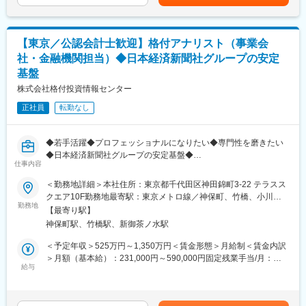
目安の金額であり、選考を通じて上下する可能性があります。月
ク管理の高度化のコンサルティングを行うなど、幅広いサービス
給(月額)は固定手当を含めた表記です。
を提供しています。
【東京／公認会計士歓迎】格付アナリスト（事業会
■同社の魅力：
社・金融機関担当）◆日本経済新聞社グループの安定
・日本最大の中小企業信用リスクデータベースを持つため、同社
基盤
のデータや分析モデルは、全国の信用保証協会における保証料率
や中小企業庁の出版物にも活用されています。
株式会社格付投資情報センター
・中小企業の信用リスク等の分野で専門的なキャリア形成が可能
正社員
転勤なし
です。
・中小企業の信用リスク等の分野で専門的なキャリア形成が可能
です。
◆若手活躍◆プロフェッショナルになりたい◆専門性を磨きたい
・時差出勤・直行直帰の利用も多いため柔軟な働き方が可能で
◆日本経済新聞社グループの安定基盤◆
す。
仕事内容
■業務内容：
・残業が少なく、半休等も取得しやすいため、ワークライフバラ
格付アナリストとして、下記の業務を行っていただきます。
ンスが取れる環境です。
＜勤務地詳細＞本社住所：東京都千代田区神田錦町3-22 テラスス
（1）入手した情報をもとに、事前調査、資料分析。
クエア10F勤務地最寄駅：東京メトロ線／神保町、竹橋、小川
（2）発行体である企業の経営トップ、財務部門などの主要部門の
勤務地
時差出勤も導入されており、残業も少なく、半休が取りやすいな
町、淡路町駅受動喫煙対策：屋内全面禁煙変更の範囲：無
【最寄り駅】
責任者を訪問し、企業の財務状況や経営計画など幅広くヒアリン
ど、非常にワークライフバランスの良い、働きやすい環境です。
神保町駅、竹橋駅、新御茶ノ水駅
グ。（工場や研究所などに訪問し調査を行なうこともありま
す）。
※CRDシステムとは：
＜予定年収＞525万円～1,350万円＜賃金形態＞月給制＜賃金内訳
（3）入手した資料やヒアリングした内容などをもとに、格付付与
CRDとは、Credit Risk Databaseを指します。同社は信用保証協
＞月額（基本給）：231,000円～590,000円固定残業手当/月：
方針などに基づき、発行体対象企業の信用力を分析し、格付委員
給与
会及び金融機関等を会員とし、会員から取引先中小企業の財務デ
99,000円～253,000円（固定残業時間53時間0分/月）超過した時
会に付議。
ータ・非財務データ・デフォルトデータを定期的に提供頂いてい
間外労働の残業手当は追加支給＜月給＞330,000円～843,000円
（4）格付を発行体企業に通知、HPにて公表。
ますが、それを暗号化してデータベース化して保持。会員には蓄
（一律手当を含む）＜昇給有無＞有＜残業手当＞有＜給与補足＞※
（5）発行体企業のモニタリング。