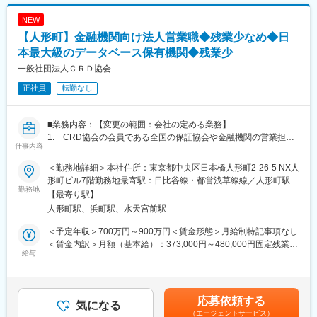
象会社の欠損金の買収後の利用可能性の分析など
4.バリューアップ：対象会社内の不要資産・事業の外部売却、対
NEW
象会社内の余剰資金のファンドへの資金還流、税務デューデリジ
【人形町】金融機関向け法人営業職◆残業少なめ◆日
ェンス実施時に識別された改善機会の実行、投資先による追加買
収実行など
本最大級のデータベース保有機関◆残業少
5.売却：トレードセールやIPO等Exitに応じた売却手法の分析など
一般社団法人ＣＲＤ協会
3）契約助言：税務デューデリジェンスで識別された潜在的な租税
正社員
転勤なし
債務・リスク等を鑑みた株式売買契約等に関する税務観点からの
助言
4）税務モデリング等：税務ストラクチャーやLBOモデルに関する
■業務内容：【変更の範囲：会社の定める業務】
各種事項について税務観点からの定量分析など
1. CRD協会の会員である全国の保証協会や金融機関の営業担当
仕事内容
2. 会員への定期的な訪問（国内出張）。CRDサービスの利用状
【この職種の魅力・特徴】
況の把握とCRDサービスの利用推進
企業価値向上の専門家集団であるPEファンドと協同しながら日本
＜勤務地詳細＞本社住所：東京都中央区日本橋人形町2-26-5 NX人
3. 会員ニーズの把握とそれに対応するソリューション提供（協
経済の活性化に貢献することのできる社会的意義の高い業務で
形町ビル7階勤務地最寄駅：日比谷線・都営浅草線線／人形町駅受
会内の関係部と連携）
勤務地
す。
動喫煙対策：屋内全面禁煙変更の範囲：勤務地 原則としてオフィ
【最寄り駅】
4. 新規会員の獲得（個人の数値目標・ノルマはありません）
M&AのマーケットにおいてPEファンドの存在感が増す中で、PE
ス(東京)勤務。ただし、日本国内での出張あり。年２５回前後（出
人形町駅、浜町駅、水天宮前駅
ファンドの特性を理解し、柔軟な発想と高度な税務経験を有する
張手当あり）
■同社概要：
専門家の供給がひっ迫していますが、PEファンドのM&A税務業務
＜予定年収＞700万円～900万円＜賃金形態＞月給制特記事項なし
中小企業金融の円滑化を支援するために、中小企業庁、日銀等の
へのフォーカスを通じて、高度な税務の専門性をベースとする尖
＜賃金内訳＞月額（基本給）：373,000円～480,000円固定残業手
主導により設立された機関です。中小企業・個人事業主等の財務
給与
った専門家になれる魅力的なポジションです。
当/月：64,500円～82,500円（固定残業時間20時間0分/月）超過し
等データに関する日本最大のデータベース機関です。
た時間外労働の残業手当は追加支給＜月給＞437,500円～562,500
約170の会員（信用保証協会、金融機関等）より提供される中小
円（一律手当を含む）＜昇給有無＞有＜残業手当＞有＜給与補足
企業・個人事業主等の財務データを基にデータ集積・分析し、会
変更の範囲：会社の定める業務
＞■月20時間分の固定残業代を含む■上記はあくまで目安となって
応募依頼する
員に対して、中小企業金融のためのスコアリングモデルの提供
気になる
おり、ご年齢及びスキルを考慮し決定します。賃金はあくまでも
（エージェントサービス）
や、取引先中小企業に対する経営支援ツールの提供、会員のリス