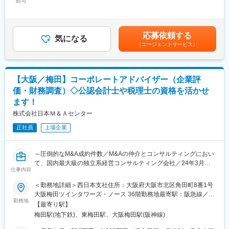
入社後は「3級損害保険登録鑑定人」の取得を目指して資格試験対
給与
320,000円＜昇給有無＞有＜残業手当＞有＜給与補足＞※経験、能
策に専念します。
力を考慮の上、優遇します。※前職の給与を考慮し、決定します。
■組織構成
もちろん取得費用は100%会社負担！未経験スタートの先輩たちも
待遇条件の詳細については面接などでご相談ください。・賞与：
中国地方を中心に複数拠点を展開し、経験豊富な先輩と未経験入
取得できています。
年2回※業績による・昇給：年1回モデル年収例年収470万円 ／ 32
社者が共に活躍。異業種出身者も多数在籍し、9割以上が未経験か
応募依頼する
資格勉強の合間に先輩社員と現場同行を行い、仕事の進め方も
気になる
歳 経験2年 ／月給28万円＋手当＋賞与（鑑定人3級）賃金はあく
らのスタートです。
（エージェントサービス）
徐々に習得いただきます
までも目安の金額であり、選考を通じて上下する可能性がありま
す。月給(月額)は固定手当を含めた表記です。
■企業の特徴/魅力
□主な業務の流れ
地域随一の規模と実績、大手保険会社からの信頼も厚く、未経験
▼保険会社から依頼を受ける
から専門職を目指し長く働きたい方に最適な職場です。
【大阪／梅田】コーポレートアドバイザー（企業評
▼損害を現地で確認…建物・家財・什器備品・機械設備など
価・財務調査）◇公認会計士や税理士の資格を活かせ
▼関係者へのヒアリング
■業務の魅力
ます！
▼写真や図面で記録
数字ノルマや営業活動はなく、専門性を高めながら安定収入・キ
▼損害額を算定
株式会社日本Ｍ＆Ａセンター
ャリアアップが可能。担当件数や資格取得に応じて収入も増加
▼鑑定書の作成・保険会社へ提出
し、専門家として信頼されるやりがいの大きい仕事です。
正社員
上場企業
損害額の算出や図面作成は事務スタッフがサポート／慣れてきた
変更の範囲：会社の定める業務
ら、案件を多く担当するほど収入にも反映されていきます。
～圧倒的なM&A成約件数／M&Aの仲介とコンサルティングにおい
て、国内最大級の独立系経営コンサルティング会社／24年3月期
■扱うサービス
仕事内容
の売上高441億円・海外にも拠点を保有するグループ／フレック
損害鑑定：火災、落雷、爆発、水漏れ等火災新種保険の損害額の
ス～
算出をいたします。
＜勤務地詳細＞西日本支社住所：大阪府大阪市北区角田町8番1号
■募集背景：
自動車事故による損害の調査並びに損害額の算出をいたします。
大阪梅田ツインタワーズ・ノース 36階勤務地最寄駅：阪急線／梅
当社はM&Aを通じて事業承継問題を抱える中堅中小企業様のご支
勤務地
評価鑑定：工場、ビル、ホテル、学校、神社、仏閣、店舗、家屋
田駅受動喫煙対策：屋内全面禁煙変更の範囲：会社の定める事業
【最寄り駅】
援を行っております。M&Aは非常に高度な専門知識が必要とされ
等の再調達価額並びに時価評価額を算定いたします。
所
梅田駅(地下鉄)、東梅田駅、大阪梅田駅(阪神線)
るため、公認会計士・税理士として高い専門性を持つ「コーポレ
広域災害：台風・水害・地震等の大規模な自然災害発生時には、
ートアドバイザー」が、コンサルタントと共同してディールを遂