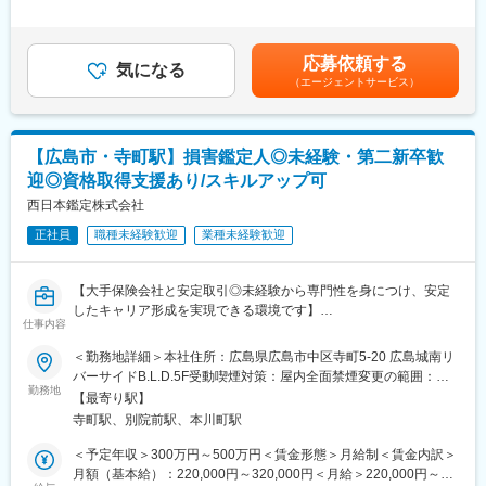
策に専念します。
力を考慮の上、優遇します。※前職の給与を考慮し、決定します。
■組織構成
もちろん取得費用は100%会社負担！未経験スタートの先輩たちも
待遇条件の詳細については面接などでご相談ください。・賞与：
中国地方を中心に複数拠点を展開し、経験豊富な先輩と未経験入
取得できています。
年2回※業績による・昇給：年1回モデル年収例年収470万円 ／ 32
社者が共に活躍。異業種出身者も多数在籍し、9割以上が未経験か
応募依頼する
資格勉強の合間に先輩社員と現場同行を行い、仕事の進め方も
気になる
歳 経験2年 ／月給28万円＋手当＋賞与（鑑定人3級）賃金はあく
らのスタートです。
（エージェントサービス）
徐々に習得いただきます
までも目安の金額であり、選考を通じて上下する可能性がありま
す。月給(月額)は固定手当を含めた表記です。
■企業の特徴/魅力
□主な業務の流れ
地域随一の規模と実績、大手保険会社からの信頼も厚く、未経験
▼保険会社から依頼を受ける
から専門職を目指し長く働きたい方に最適な職場です。
【広島市・寺町駅】損害鑑定人◎未経験・第二新卒歓
▼損害を現地で確認…建物・家財・什器備品・機械設備など
迎◎資格取得支援あり/スキルアップ可
▼関係者へのヒアリング
■業務の魅力
▼写真や図面で記録
西日本鑑定株式会社
数字ノルマや営業活動はなく、専門性を高めながら安定収入・キ
▼損害額を算定
ャリアアップが可能。担当件数や資格取得に応じて収入も増加
正社員
職種未経験歓迎
業種未経験歓迎
▼鑑定書の作成・保険会社へ提出
し、専門家として信頼されるやりがいの大きい仕事です。
損害額の算出や図面作成は事務スタッフがサポート／慣れてきた
変更の範囲：会社の定める業務
【大手保険会社と安定取引◎未経験から専門性を身につけ、安定
ら、案件を多く担当するほど収入にも反映されていきます。
したキャリア形成を実現できる環境です】
仕事内容
■業務概要
■扱うサービス
□「損害保険登録鑑定人」は、主に火災や自然災害などによる損害
＜勤務地詳細＞本社住所：広島県広島市中区寺町5-20 広島城南リ
損害鑑定：火災、落雷、爆発、水漏れ等火災新種保険の損害額の
保険の支払いにおいて、中立的な立場で建物や家財の被害状況・
バーサイドB.L.D.5F受動喫煙対策：屋内全面禁煙変更の範囲：会
算出をいたします。
原因を調査し、適正な損害額を算出する業務を担います。
勤務地
社の定める事業所
自動車事故による損害の調査並びに損害額の算出をいたします。
【最寄り駅】
当社にて以下業務をお任せ致します。
評価鑑定：工場、ビル、ホテル、学校、神社、仏閣、店舗、家屋
寺町駅、別院前駅、本川町駅
等の再調達価額並びに時価評価額を算定いたします。
■業務詳細
＜予定年収＞300万円～500万円＜賃金形態＞月給制＜賃金内訳＞
広域災害：台風・水害・地震等の大規模な自然災害発生時には、
□入社後の流れ
月額（基本給）：220,000円～320,000円＜月給＞220,000円～
全国各地へ鑑定人を派遣いたします。