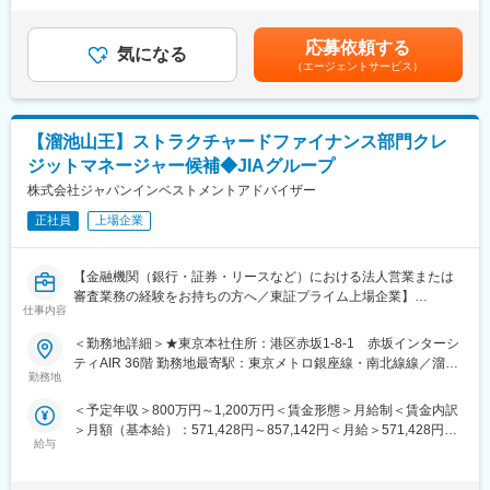
状況の調査 立会調査 を行っていただきます。プロフェッショナル
分の固定残業手当支給※超過分は追加支給■昇給 年1回（10月）■
■就業環境
として、公正な判断をする仕事となります。
賞与 年3回 （5月、9月、12月）※会社規定あり■鑑定人資格取得
在宅勤務中心（月2～5回程度出社、週1～2回全国出張）、フレッ
応募依頼する
気になる
により資格手当支給（月額 3級＝2万円、2級＝10万円、1級＝18
クス制度導入、原則転勤なしで柔軟な働き方が可能です。
（エージェントサービス）
■業務内容
万円）賃金はあくまでも目安の金額であり、選考を通じて上下す
1.現場へ出向き、損害状況（火災、水漏れなど）を調査していき
る可能性があります。月給(月額)は固定手当を含めた表記です。
■想定されるキャリアパス
ます。
事故解析・コンサル領域の専門家として活躍し、将来的にはメニ
・発生した原因の確認、契約者へのヒアリング
ュー開発や組織マネジメントも目指せます。
【溜池山王】ストラクチャードファイナンス部門クレ
・損害部分の様々な角度からの撮影
ジットマネージャー候補◆JIAグループ
・立会調査先の間取り図のメモ（帰社後、間取り図を作成しま
■企業の特徴/魅力
す）
株式会社ジャパンインベストメントアドバイザー
高度な専門性を社会貢献や顧客価値創造に活かせる環境です。
2.現地調査で得た情報をもとに損害額を算定します。
正社員
上場企業
3.損害額の算定結果を損害保険会社へ報告をします。
変更の範囲：本人の適性により全ての配属先への配置転換および
グループ会社内外への出向も含めた兼務の可能性あり
1日に行う立ち合い調査は2件までです。
【金融機関（銀行・証券・リースなど）における法人営業または
立ち合い調査にかかる時間は案件にもよりますが、早くて30分、
審査業務の経験をお持ちの方へ／東証プライム上場企業】
長いもので3，4時間ほどです。
仕事内容
■業務内容
＜勤務地詳細＞★東京本社住所：港区赤坂1-8-1 赤坂インターシ
■組織構成
・オペレーティングリース案件に関する案件推進支援および案件
ティAIR 36階 勤務地最寄駅：東京メトロ銀座線・南北線線／溜池
鑑定人は本社で41名が在籍。
審査
勤務地
山王駅受動喫煙対策：屋内喫煙可能場所あり変更の範囲：会社の
中途入社の方がほとんどで前職はアパレル店員や他業種での営業
・航空会社、海運会社などの企業分析、リサーチ、競合比較、マ
定める事業所
など経歴は様々です。
＜予定年収＞800万円～1,200万円＜賃金形態＞月給制＜賃金内訳
ーケット分析
鑑定依頼の調整・契約者とのアポイントを行う事故受 は、正社員
＞月額（基本給）：571,428円～857,142円＜月給＞571,428円～
・クレジット管理資料の作成、データベースおよび契約管理、財
4 名が在籍しており、立会検査の日時調整を行っております。
給与
857,142円＜昇給有無＞有＜残業手当＞有＜給与補足＞※給与詳細
務諸表管理など与信管理業務全般
については経験等を考慮し決定します。■賞与年2回（上記年収に
■担当エリアについて
含む）賃金はあくまでも目安の金額であり、選考を通じて上下す