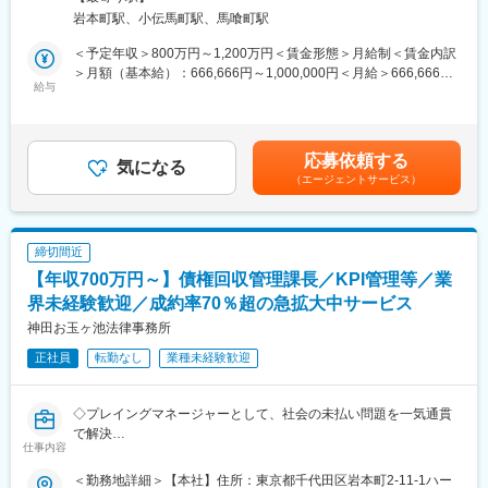
岩本町駅、小伝馬町駅、馬喰町駅
■概要：
債権回収・顧客管理部門において、BtoBカスタマーサポート領域
＜予定年収＞800万円～1,200万円＜賃金形態＞月給制＜賃金内訳
の「債権回収管理」を担うマネジメントポジションです。
＞月額（基本給）：666,666円～1,000,000円＜月給＞666,666円
回収目標・予算設計、回収戦略・KPI策定、顧客ポートフォリオの
給与
～1,000,000円＜昇給有無＞有＜残業手当＞有＜給与補足＞※年収
最適化、人員・体制の設計など、事業運営に直結する意思決定を
は応相談（能力・経験値によります）※毎月末締め、翌25日払い
主導していただきます。
賃金はあくまでも目安の金額であり、選考を通じて上下する可能
性があります。月給(月額)は固定手当を含めた表記です。
応募依頼する
■募集背景：
気になる
（エージェントサービス）
これまでは顧客数を拡大してきましたが、今後は開拓する領域を
明確に定め、より効率的に売上拡大を図っていく方針です。
この重要なタイミングで、経営陣と現場をつなぐ中間層である当
ポジションを採用することで、
締切間近
より戦略と現場オペレーションが一体となり、高収益かつ再現性
【年収700万円～】債権回収管理課長／KPI管理等／業
の高い組織にしていただくことを期待しております。
界未経験歓迎／成約率70％超の急拡大中サービス
■具体的には：
神田お玉ヶ池法律事務所
1）クライアント対応（BtoB）
正社員
転勤なし
業種未経験歓迎
・月次などの定例報告ミーティングの実施
・レポート作成、成果報告、課題共有と改善提案
・新たな回収スキームや運用ルールの提案・合意形成
◇プレイングマネージャーとして、社会の未払い問題を一気通貫
で解決
2）チームマネジメント・プロジェクト推進
仕事内容
◇メンバー育成経験を活かし、より専門性の高いスキルを身に着
・メンバーの業務方針・優先順位の整理と指示出し
けられる
・管理者との相談・協議を通じた施策立案・実行
＜勤務地詳細＞【本社】住所：東京都千代田区岩本町2-11-1ハー