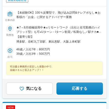
業種未経験歓迎
【未経験OK】100％反響型で、飛び込み訪問&テレアポなし★お
客様の「お金」に関するアドバイザー業務
仕事内容
★7～8月積極採用中★※リモートワーク（出社と在宅勤務のハイ
ブリッド型）も可※Uターン・Iターン歓迎／転勤なし／駅チカ■本
勤務地
店福岡県福岡市博多区博多駅東2丁目2番2号 博多東ハニービル2階
【最寄り駅】
└各線『博多駅』徒歩2分■大阪支店大阪府大阪市中央区谷町九丁
博多駅、谷町九丁目駅、東比恵駅、大阪上本町駅
目3-7 中央谷町ビル303号├大阪市営谷町線『谷町九丁目駅』より
徒歩1分（4番エレベーター出口）└近鉄奈良線『大阪上本町駅』
46歳／入社7年：800万円
徒歩4分＃受動喫煙防止対策：屋内全面禁煙
39歳／入社3年：500万円
給与
司法書士事務所の安定した基盤の中で、
金融スキルと収入をアップ！！
気になる
応募する
NEW