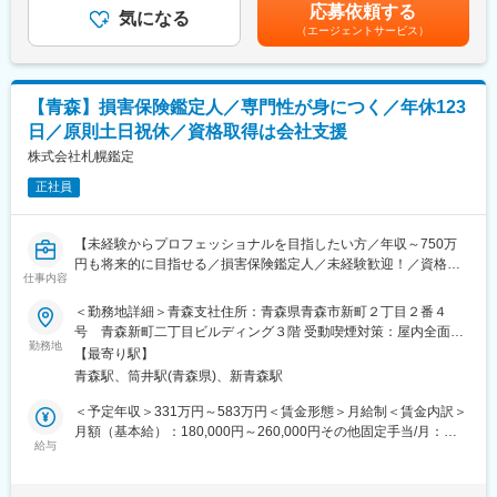
積されたデータを分析し提供しています。
上記想定年収は賞与を含みます。※定額のみなし時間外手当は、普
応募依頼する
■組織構成：
気になる
通時間外・深夜・休日手当を含みます。ただし月間の時間外勤務
（エージェントサービス）
格付アナリストは現在約80名です。
が定額のみなし時間外手当(普通時間外53時間相当)を超過した場
担当企業に関しては1人20～30社担当しており、主に業界ごとに
変更の範囲：会社の定める業務
合は、超過分を別途支給します。※会社平均残業時間：月20時間
分かれています。
～30時間賃金はあくまでも目安の金額であり、選考を通じて上下
■当社の特徴：
する可能性があります。月給(月額)は固定手当を含めた表記です。
【青森】損害保険鑑定人／専門性が身につく／年休123
当社は国内で最も長い歴史を持つ格付会社であり、日本経済新聞
日／原則土日祝休／資格取得は会社支援
社のグループ企業です。2008年以降、国内公募社債の起債カバー
率は本数・金額ともに80%前後で推移しており、多くのお客様か
株式会社札幌鑑定
ら信頼を得られています。今回はこれからの日本の金融・資本市
正社員
場の発展に携われるアナリストを募集しております。日本の金
融・資本市場に携わりたい方、プロフェッショナル集団の中で
日々学び、成長していきたい方にはお勧めの求人です。
【未経験からプロフェッショナルを目指したい方／年収～750万
円も将来的に目指せる／損害保険鑑定人／未経験歓迎！／資格取
変更の範囲：会社の定める業務
仕事内容
得は会社が全面支援／建築・土木・電気関係の資格保有者歓迎】
＜勤務地詳細＞青森支社住所：青森県青森市新町２丁目２番４
★未経験者活躍中！（元内装業や、損害保険業界、建設工事、営
号 青森新町二丁目ビルディング３階 受動喫煙対策：屋内全面禁
業など）
勤務地
煙変更の範囲：会社の定める事業所
【最寄り駅】
★会社支援で、一生モノの専門性が得られます。
青森駅、筒井駅(青森県)、新青森駅
★年休123日、高年収も目指せる環境です。
＜予定年収＞331万円～583万円＜賃金形態＞月給制＜賃金内訳＞
損害保険鑑定人として、損害保険会社から連絡を受けて、災害や
月額（基本給）：180,000円～260,000円その他固定手当/月：
水漏れなどで被害を受けた建物・家財などの損害額の算定や損害
給与
21,000円～118,100円＜月給＞201,000円～378,100円＜昇給有無
状況の立会調査を行っていただきます。プロフェッショナルとし
＞有＜残業手当＞有＜給与補足＞■その他固定手当：15～45時間
て、公正な判断をする仕事です。
分の固定残業手当支給※超過分は追加支給■昇給 年1回（10月）■