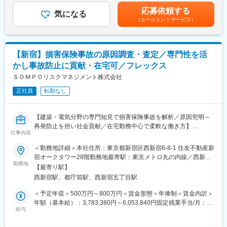
賞与 年3回 （5月、9月、12月）※会社規定あり■鑑定人資格取得
応募依頼する
■業務内容
気になる
により資格手当支給（月額 3級＝2万円、2級＝10万円、1級＝18
（エージェントサービス）
1.現場へ出向き、損害状況（火災、水漏れなど）を調査していき
万円）賃金はあくまでも目安の金額であり、選考を通じて上下す
ます。
る可能性があります。月給(月額)は固定手当を含めた表記です。
・発生した原因の確認、契約者へのヒアリング
・損害部分の様々な角度からの撮影
【新宿】損害保険事故の原因調査・査定／専門性を活
・立会調査先の間取り図のメモ（帰社後、間取り図を作成しま
かし事故防止に貢献・在宅可／フレックス
す）
2.現地調査で得た情報をもとに損害額を算定します。
ＳＯＭＰＯリスクマネジメント株式会社
3.損害額の算定結果を損害保険会社へ報告をします。
正社員
転勤なし
1日に行う立ち合い調査は2件までです。
立ち合い調査にかかる時間は案件にもよりますが、早くて30分、
【建築・電気分野の専門知見で損害保険事故を解析／原因究明～
長いもので3，4時間ほどです。
再発防止を担い社会貢献／在宅勤務中心で柔軟な働き方】
仕事内容
■組織構成
■業務概要
＜勤務地詳細＞本社住所：東京都新宿区西新宿6-8-1 住友不動産新
鑑定人は本社で41名が在籍。
当社では、損害保険の対象となる建築物や電気設備に発生した事
宿オークタワー28階勤務地最寄駅：東京メトロ丸の内線／西新宿
中途入社の方がほとんどで前職はアパレル店員や他業種での営業
故・被害案件について、専門的な立場から事故原因の究明、損害
勤務地
駅受動喫煙対策：屋内全面禁煙変更の範囲：会社の定める事業所
など経歴は様々です。
【最寄り駅】
額の査定、再発防止策の策定までを一貫して担当いただきます。
鑑定依頼の調整・契約者とのアポイントを行う事故受 は、正社員
西新宿駅、都庁前駅、西新宿五丁目駅
これまで培った建築・電気分野の知識や現場経験を活かし、事故
5名が在籍しており、立会検査の日時調整を行っております。
を未然に防ぐためのコンサルティングや保険会社・契約者双方へ
＜予定年収＞500万円～800万円＜賃金形態＞年俸制＜賃金内訳＞
の最適なソリューション提供を通じて、社会や顧客の安心・安全
年額（基本給）：3,783,380円～6,053,840円固定残業手当/月：
■担当エリアについて
に貢献する役割です。
給与
101,385円～162,180円（固定残業時間40時間0分/月）超過した時
青森支社の担当エリアは、青森県内を中心に秋田・岩手へ行くこ
間外労働の残業手当は追加支給＜月額＞416,666円～666,666円
ともあります。
■業務詳細