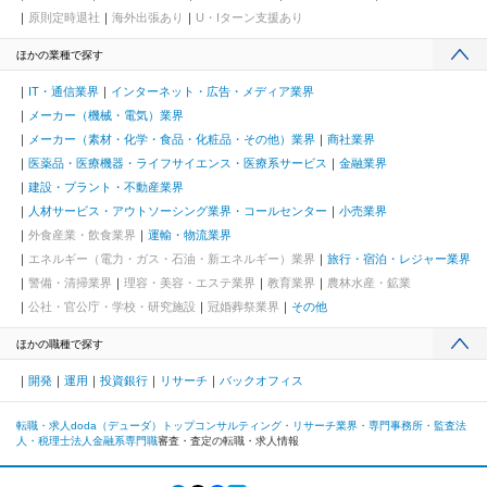
原則定時退社
海外出張あり
U・Iターン支援あり
ほかの業種で探す
IT・通信業界
インターネット・広告・メディア業界
メーカー（機械・電気）業界
メーカー（素材・化学・食品・化粧品・その他）業界
商社業界
医薬品・医療機器・ライフサイエンス・医療系サービス
金融業界
建設・プラント・不動産業界
人材サービス・アウトソーシング業界・コールセンター
小売業界
外食産業・飲食業界
運輸・物流業界
エネルギー（電力・ガス・石油・新エネルギー）業界
旅行・宿泊・レジャー業界
警備・清掃業界
理容・美容・エステ業界
教育業界
農林水産・鉱業
公社・官公庁・学校・研究施設
冠婚葬祭業界
その他
ほかの職種で探す
開発
運用
投資銀行
リサーチ
バックオフィス
転職・求人doda（デューダ）トップ
コンサルティング・リサーチ業界・専門事務所・監査法
人・税理士法人
金融系専門職
審査・査定の転職・求人情報