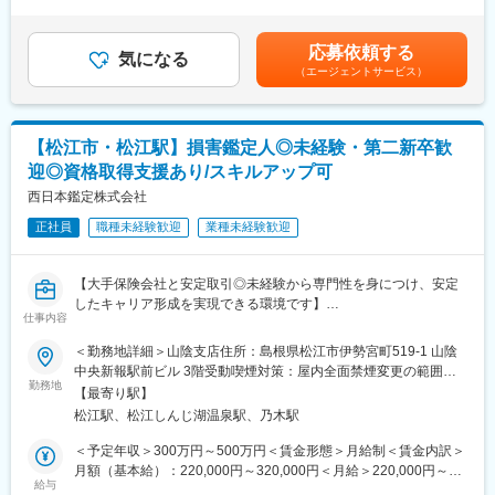
力を考慮の上、優遇します。※前職の給与を考慮し、決定します。
■組織構成
もちろん取得費用は100%会社負担！未経験スタートの先輩たちも
待遇条件の詳細については面接などでご相談ください。・賞与：
中国地方を中心に複数拠点を展開し、経験豊富な先輩と未経験入
取得できています。
年2回※業績による・昇給：年1回モデル年収例年収470万円 ／ 32
社者が共に活躍。異業種出身者も多数在籍し、9割以上が未経験か
応募依頼する
資格勉強の合間に先輩社員と現場同行を行い、仕事の進め方も
気になる
歳 経験2年 ／月給28万円＋手当＋賞与（鑑定人3級）賃金はあく
らのスタートです。
（エージェントサービス）
徐々に習得いただきます
までも目安の金額であり、選考を通じて上下する可能性がありま
す。月給(月額)は固定手当を含めた表記です。
■企業の特徴/魅力
□主な業務の流れ
地域随一の規模と実績、大手保険会社からの信頼も厚く、未経験
▼保険会社から依頼を受ける
から専門職を目指し長く働きたい方に最適な職場です。
【松江市・松江駅】損害鑑定人◎未経験・第二新卒歓
▼損害を現地で確認…建物・家財・什器備品・機械設備など
迎◎資格取得支援あり/スキルアップ可
▼関係者へのヒアリング
■業務の魅力
▼写真や図面で記録
西日本鑑定株式会社
数字ノルマや営業活動はなく、専門性を高めながら安定収入・キ
▼損害額を算定
ャリアアップが可能。担当件数や資格取得に応じて収入も増加
正社員
職種未経験歓迎
業種未経験歓迎
▼鑑定書の作成・保険会社へ提出
し、専門家として信頼されるやりがいの大きい仕事です。
損害額の算出や図面作成は事務スタッフがサポート／慣れてきた
変更の範囲：会社の定める業務
【大手保険会社と安定取引◎未経験から専門性を身につけ、安定
ら、案件を多く担当するほど収入にも反映されていきます。
したキャリア形成を実現できる環境です】
仕事内容
■業務概要
■扱うサービス
□「損害保険登録鑑定人」は、主に火災や自然災害などによる損害
＜勤務地詳細＞山陰支店住所：島根県松江市伊勢宮町519-1 山陰
損害鑑定：火災、落雷、爆発、水漏れ等火災新種保険の損害額の
保険の支払いにおいて、中立的な立場で建物や家財の被害状況・
中央新報駅前ビル 3階受動喫煙対策：屋内全面禁煙変更の範囲：
算出をいたします。
原因を調査し、適正な損害額を算出する業務を担います。
勤務地
会社の定める事業所
自動車事故による損害の調査並びに損害額の算出をいたします。
【最寄り駅】
当社の山陰支店(松江市)にて以下業務をお任せ致します。
評価鑑定：工場、ビル、ホテル、学校、神社、仏閣、店舗、家屋
松江駅、松江しんじ湖温泉駅、乃木駅
等の再調達価額並びに時価評価額を算定いたします。
■業務詳細
＜予定年収＞300万円～500万円＜賃金形態＞月給制＜賃金内訳＞
広域災害：台風・水害・地震等の大規模な自然災害発生時には、
□入社後の流れ
月額（基本給）：220,000円～320,000円＜月給＞220,000円～
全国各地へ鑑定人を派遣いたします。
入社後は「3級損害保険登録鑑定人」の取得を目指して資格試験対
給与
320,000円＜昇給有無＞有＜残業手当＞有＜給与補足＞※経験、能