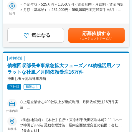
す）。
＜予定年収＞525万円～1,350万円＜賃金形態＞月給制＜賃金内訳
も提供され、キャリアアップを図ることができます。
（3）入手した資料やヒアリングした内容などをもとに、格付付与
＞月額（基本給）：231,000円～590,000円固定残業手当/月：
（3）多様なプロフェッショナルとの連携：M&Aのプロセスで
方針などに基づき、発行体対象企業の信用力を分析し、格付委員
給与
99,000円～253,000円（固定残業時間53時間0分/月）超過した時
は、譲渡企業や譲受企業だけでなく、法務や財務の専門家とも連
会に付議。
間外労働の残業手当は追加支給＜月給＞330,000円～843,000円
携する必要があります。同社では、これらのプロフェッショナル
（4）格付を発行体企業に通知、HPにて公表。
（一律手当を含む）＜昇給有無＞有＜残業手当＞有＜給与補足＞※
とのコミュニケーションを通じて、プロジェクトを成功に導くた
（5）発行体企業のモニタリング。
上記想定年収は賞与を含みます。※定額のみなし時間外手当は、普
めのスキルを磨くことができます。このような環境は、社員が自
応募依頼する
■組織構成：
気になる
通時間外・深夜・休日手当を含みます。ただし月間の時間外勤務
立的に立案・実行できる風土を育んでいます。
（エージェントサービス）
格付アナリストは現在約80名です。
が定額のみなし時間外手当(普通時間外53時間相当)を超過した場
（4）安全・安心なM&Aの実現
担当企業に関しては1人20～30社担当しており、主に業界ごとに
合は、超過分を別途支給します。※会社平均残業時間：月20時間
同社は、M&Aを安全かつ安心して実現するための仕組みを整えて
分かれています。
～30時間賃金はあくまでも目安の金額であり、選考を通じて上下
おり、顧客からの信頼も厚いです。
■当社の特徴：
する可能性があります。月給(月額)は固定手当を含めた表記です。
締切間近
当社は国内で最も長い歴史を持つ格付会社であり、日本経済新聞
変更の範囲：会社の定める業務
債権回収部長◆事業急拡大フェーズ／AI積極活用／フ
社のグループ企業です。2008年以降、国内公募社債の起債カバー
率は本数・金額ともに80%前後で推移しており、多くのお客様か
ラットな社風／月間依頼受注16万件
ら信頼を得られています。今回はこれからの日本の金融・資本市
神田お玉ヶ池法律事務所
場の発展に携われるアナリストを募集しております。日本の金
正社員
転勤なし
融・資本市場に携わりたい方、プロフェッショナル集団の中で
日々学び、成長していきたい方にはお勧めの求人です。
◇上場企業含む400社以上が継続利用、月間依頼受注16万件実
変更の範囲：会社の定める業務
績！
仕事内容
◇急拡大中事業の戦略立案から収益管理まで統括するポジショ
ン！
＜勤務地詳細＞【本社】住所：東京都千代田区岩本町2-11-1ハー
◇生成AIなど新しい技術も積極活用するフラットかつチャレンジ
ブ神田ビル9階 受動喫煙対策：屋内全面禁煙変更の範囲：会社の
ングな社風！
勤務地
定める事業所
【最寄り駅】