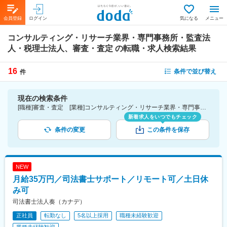
会員登録
ログイン
気になる
メニュー
コンサルティング・リサーチ業界・専門事務所・監査法
人・税理士法人、審査・査定
の転職・求人検索結果
16
条件で並び替え
件
現在の検索条件
[職種]審査・査定 [業種]コンサルティング・リサーチ業界・専門事務所・監査法人・税理士法人
新着求人をいつでもチェック
条件の変更
この条件を保存
NEW
月給35万円／司法書士サポート／リモート可／土日休
み可
司法書士法人奏（カナデ）
正社員
転勤なし
5名以上採用
職種未経験歓迎