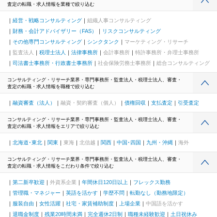
査定の転職・求人情報を業種で絞り込む
経営・戦略コンサルティング
組織人事コンサルティング
財務・会計アドバイザリー（FAS）
リスクコンサルティング
その他専門コンサルティング
シンクタンク
マーケティング・リサーチ
監査法人
税理士法人
法律事務所
会計事務所
特許事務所・弁理士事務所
司法書士事務所・行政書士事務所
社会保険労務士事務所
総合コンサルティング
コンサルティング・リサーチ業界・専門事務所・監査法人・税理士法人、審査・
査定の転職・求人情報を職種で絞り込む
融資審査（法人）
融資・契約審査（個人）
債権回収
支払査定
引受査定
コンサルティング・リサーチ業界・専門事務所・監査法人・税理士法人、審査・
査定の転職・求人情報をエリアで絞り込む
北海道･東北
関東
東海
北信越
関西
中国･四国
九州・沖縄
海外
コンサルティング・リサーチ業界・専門事務所・監査法人・税理士法人、審査・
査定の転職・求人情報をこだわり条件で絞り込む
第二新卒歓迎
外資系企業
年間休日120日以上
フレックス勤務
管理職・マネジャー
英語を活かす
学歴不問
転勤なし（勤務地限定）
服装自由
女性活躍
社宅・家賃補助制度
上場企業
中国語を活かす
退職金制度
残業20時間未満
完全週休2日制
職種未経験歓迎
土日祝休み