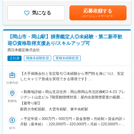
もちろん取得費用は100%会社負担！未経験スタートの先輩たちも
待遇条件の詳細については面接などでご相談ください。・賞与：
取得できています。
年2回※業績による・昇給：年1回モデル年収例年収470万円 ／ 32
応募依頼する
資格勉強の合間に先輩社員と現場同行を行い、仕事の進め方も
気になる
歳 経験2年 ／月給28万円＋手当＋賞与（鑑定人3級）賃金はあく
（エージェントサービス）
徐々に習得いただきます
までも目安の金額であり、選考を通じて上下する可能性がありま
す。月給(月額)は固定手当を含めた表記です。
□主な業務の流れ
▼保険会社から依頼を受ける
【岡山市・岡山駅】損害鑑定人◎未経験・第二新卒歓
▼損害を現地で確認…建物・家財・什器備品・機械設備など
迎◎資格取得支援あり/スキルアップ可
▼関係者へのヒアリング
▼写真や図面で記録
西日本鑑定株式会社
▼損害額を算定
正社員
職種未経験歓迎
業種未経験歓迎
▼鑑定書の作成・保険会社へ提出
損害額の算出や図面作成は事務スタッフがサポート／慣れてきた
【大手保険会社と安定取引◎未経験から専門性を身につけ、安定
ら、案件を多く担当するほど収入にも反映されていきます。
したキャリア形成を実現できる環境です】
仕事内容
■業務概要
■扱うサービス
□「損害保険登録鑑定人」は、主に火災や自然災害などによる損害
＜勤務地詳細＞岡山支店住所：岡山県岡山市北区柳町2-4-23 プレ
損害鑑定：火災、落雷、爆発、水漏れ等火災新種保険の損害額の
保険の支払いにおいて、中立的な立場で建物や家財の被害状況・
ジデント山忠ビル 7階受動喫煙対策：屋内全面禁煙変更の範囲：
算出をいたします。
原因を調査し、適正な損害額を算出する業務を担います。
勤務地
会社の定める事業所
自動車事故による損害の調査並びに損害額の算出をいたします。
【最寄り駅】
当社の岡山支店(岡山市)にて以下業務をお任せ致します。
評価鑑定：工場、ビル、ホテル、学校、神社、仏閣、店舗、家屋
新西大寺町筋駅、大雲寺前駅、東中央町駅
等の再調達価額並びに時価評価額を算定いたします。
■業務詳細
＜予定年収＞300万円～500万円＜賃金形態＞月給制＜賃金内訳＞
広域災害：台風・水害・地震等の大規模な自然災害発生時には、
□入社後の流れ
月額（基本給）：220,000円～320,000円＜月給＞220,000円～
全国各地へ鑑定人を派遣いたします。
入社後は「3級損害保険登録鑑定人」の取得を目指して資格試験対
給与
320,000円＜昇給有無＞有＜残業手当＞有＜給与補足＞※経験、能
策に専念します。