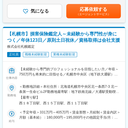
（12分割）（一律手当を含む）＜昇給有無＞有＜残業手当＞有＜
台風や地震など広域自然災害時には、全国各地の現地調査に行く
・事故発生現場や被害案件に対する詳細な調査・ヒアリングを実
給与補足＞・記載の年収はあくまでも目安です。当社社規程によ
こともあります。
応募依頼する
施し、事故原因を科学的かつ客観的に特定
気になる
り決定致します。・12分割または16分割を選択いただきます。※
（エージェントサービス）
・現場確認や資料分析を通じて損害額を公正に査定し、保険金支
入社初年度は12分割となります。賃金はあくまでも目安の金額で
■入社後の流れ
払可否の判断材料となる報告書を作成
あり、選考を通じて上下する可能性があります。月給(月額)は固定
入社後は3級損害保険登録人の認定試験合格に向けて、業務時間内
・事故分析結果に基づき、同様事故の再発を防ぐための具体的な
手当を含めた表記です。
に勉強をしていただきます。
提案や指導を契約者・顧客に実施
試験は年2回（1月・7月）実施しており、入社後は最短での合格
【札幌市】損害保険鑑定人～未経験から専門性が身に
・契約者や保険会社向けに事故防止を目的としたコンサルティン
を目指していただきます。
つく／年休123日／原則土日祝休／資格取得は会社支援
グメニューの開発や運用
建築・土木・電気関係の資格をお持ちの方は、保有資格に応じて
株式会社札幌鑑定
給与がプラスされます。
■扱うサービス
損害保険登録人資格合格後は大幅な年収アップも期待できます。
正社員
職種未経験歓迎
業種未経験歓迎
損害保険会社からの事故調査・コンサルティング依頼全般
※モデル年収
（1）2年目：3級鑑定人、専門A（1級施工管理技士） 年収400
■組織構成
万円
【未経験から専門的プロフェッショナルを目指したい方／年収～
リスクエンジニアリング部・損害鑑定グループ（8名体制、中途入
（2）10年目：2級鑑定人、専門資格なし 年収750万円
750万円も将来的に目指せる／札幌市中央区（地下鉄大通駅）損
社者中心）
仕事内容
害保険鑑定人／未経験歓迎！／資格取得は会社が全面支援／建
変更の範囲：会社の定める業務
築・土木・電気関係の資格保有者歓迎】
＜勤務地詳細＞本社住所：北海道札幌市中央区北一条西7-3 北一
■業務の魅力
条第一生命ビル2F勤務地最寄駅：地下鉄南北線／大通駅受動喫煙
専門性を活かした事故原因解明や再発防止提案を通じて社会貢献
★未経験者活躍中！（アパレル、塾講師、農協、営業、製造な
勤務地
対策：敷地内喫煙可能場所あり変更の範囲：会社の定める事業所
ができ、契約者からの信頼も高まります。保険金支払に直結する
【最寄り駅】
ど）
責任ある業務を担い、成果が目に見える点も魅力です。
西１８丁目駅、西１５丁目駅、西１１丁目駅
★会社支援で、一生モノの専門性得られます。
★年休123日、高年収も目指せる環境です。
＜予定年収＞331万円～405万円＜賃金形態＞月給制＜賃金内訳＞
■教育体制
月額（基本給）：180,000円～195,000円その他固定手当/月：
専門研修やOJT、資格取得支援、外部研修などスキルアップ支援
損害保険鑑定人として、損害保険会社から連絡を受けて、災害や
給与
21,000円～61,750円＜月給＞201,000円～256,750円＜昇給有無
が充実
水漏れなどで被害を受けた建物・家財などの損害額の算定や損害
＞有＜残業手当＞有＜給与補足＞■その他固定手当：15～25時間