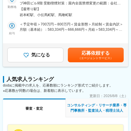
◇上場企業を含む350社以上が継続利用、不況にも強くニーズが
・業務フローの構築・標準化・改善プロジェクトの推進
ブ神田ビル9階 受動喫煙対策：屋内全面禁煙変更の範囲：会社の
絶えない安定した事業
勤務地
定める事業所
【最寄り駅】
■組織構成：
岩本町駅、小伝馬町駅、馬喰町駅
■概要：
事務所全体では約120名、平均年齢35歳と、若手からベテランま
債権回収・顧客管理部門において、BtoBカスタマーサポート領域
でバランスよく在籍しています。
＜予定年収＞700万円～800万円＜賃金形態＞月給制＜賃金内訳＞
の「債権回収管理」を担うマネジメントポジションです。
債権回収部門には、サービサーや金融機関、債権管理会社など出
月額（基本給）：583,334円～666,666円＜月給＞583,334円～
顧客活動のレポーティング、定例報告をこなしながら、チーム予
給与
身のメンバーが集まっており、互いにノウハウを共有しながら業
666,666円＜昇給有無＞有＜残業手当＞有＜給与補足＞※年収は応
算の進捗管理・運営・改善に携わっていただきます。
務を進めています。
相談（能力・経験値によります）※毎月末締め、翌25日払い賃金
情報共有だけでなく、プライベートの会話も盛んな風通しの良い
はあくまでも目安の金額であり、選考を通じて上下する可能性が
■具体的には：
雰囲気で、連携しやすい組織です。
あります。月給(月額)は固定手当を含めた表記です。
応募依頼する
1）クライアント対応（BtoB）
気になる
（エージェントサービス）
・月次などの定例報告ミーティングの実施
■当社について：
・レポート作成、成果報告、課題共有と改善提案
同社は、債権回収と不動産トラブル解決を強みとする弁護士法人
・新たな回収スキームや運用ルールの提案・合意形成
です。
上場企業を含む約400社と継続取引を行い、月間16万件・回収額6
人気求人ランキング
2）チームマネジメント・プロジェクト推進
億円規模の未払い金を扱う業界トップクラスの実績を誇ります。
dodaに掲載中の求人を、応募数順にランキング形式でご紹介します。
・メンバーの業務方針・優先順位の整理と指示出し
ネット通販の後払い決済や家賃、通信費など、多様な債権を一括
※応募数が同数の場合は、新着順に表示しています。
・管理者との相談・協議を通じた施策立案・実行
で扱える点が強みで、成約率70%以上の独自ノウハウにより、企
・業務フローの構築・標準化・改善プロジェクトの推進
更新日：
2026/8/8（土）
業の利益とブランドイメージを守るパートナーとして選ばれ続け
ています。
コンサルティング・リサーチ業界・専
■働き方：
審査・査定
門事務所・監査法人・税理士法人
夏季休暇・年末年始休暇もあり、繁忙期はありますが、基本的に
はオンオフのメリハリをつけて働ける環境です。
変更の範囲：会社の定める業務
管理者直下のプロジェクトで、OJTを受けながら業務を学べるた
め、異業種からの転身でも早期にキャッチアップしやすい体制で