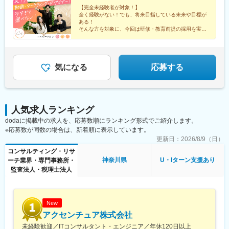
市営)、高速神戸駅、西新町駅、信貴山下駅、四宮駅、五条駅(京都
都)、渋谷駅、上野駅、京成上野駅、錦糸町駅、恵比寿駅、水道橋
【完全未経験者が対象！】
市営)、唐橋前駅、狸小路駅、北１２条駅、あおば通駅、西川緑道
駅、後楽園駅、木場駅(東京都)、中目黒駅、中野駅(東京都)、横浜
全く経験がない！でも、将来目指している未来や目標が
公園駅、猿猴橋町駅、横川一丁目駅、城北駅
駅、川崎駅、桜木町駅、武蔵小杉駅、溝の口駅、武蔵溝ノ口駅、
ある！
西梅田駅、大阪駅、大阪梅田駅(阪神線)、梅田駅(地下鉄)、大阪梅
そんな方を対象に、今回は研修・教育前提の採用を実施
いたします！
田駅(阪急線)、心斎橋駅、なんば駅(地下鉄)、大阪難波駅、なんば
＃フルリモート＃独立＃フリーランスなど…
駅(南海線)、天王寺駅、博多駅、天神駅、名古屋駅、内幸町駅、落
将来、多様なキャリアをつかみ取れ！
合駅(東京都)、西４丁目駅、狸小路駅、二重橋前駅、大崎広小路
駅、乃木坂駅、高輪台駅、竹芝駅、神泉駅、稲荷町駅(東京都)、住
気になる
応募する
吉駅(東京都)、代官山駅、春日駅(東京都)、新高島駅、京急川崎
駅、新丸子駅、長堀橋駅、大阪阿部野橋駅、祇園駅(福岡県)、西鉄
福岡駅、近鉄名古屋駅、汐留駅、中井駅、北１２条駅、資生館小
学校前駅、栄町駅(千葉県)、東海神駅、都電雑司ケ谷駅、高輪ゲー
人気求人ランキング
トウェイ駅、高島町駅、馬車道駅、高津駅(神奈川県)、四ツ橋駅、
dodaに掲載中の求人を、応募数順にランキング形式でご紹介します。
天王寺駅前駅、天神南駅、名鉄名古屋駅
※応募数が同数の場合は、新着順に表示しています。
更新日：
2026/8/9（日）
コンサルティング・リサ
神奈川県
U・Iターン支援あり
ーチ業界・専門事務所・
監査法人・税理士法人
New
アクセンチュア株式会社
未経験歓迎／ITコンサルタント・エンジニア／年休120日以上