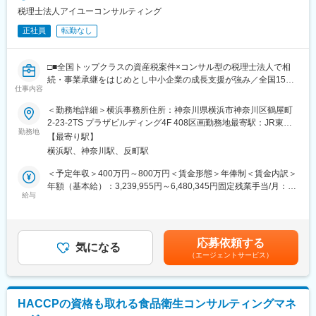
税理士法人アイユーコンサルティング
正社員
転勤なし
□■全国トップクラスの資産税案件×コンサル型の税理士法人で相
続・事業承継をはじめとし中小企業の成長支援が強み／全国15拠
仕事内容
点体制180名規模へと事業拡大／離職率は5％以下・働きやすい環
境■□
＜勤務地詳細＞横浜事務所住所：神奈川県横浜市神奈川区鶴屋町
2-23-2TS プラザビルディング4F 408区画勤務地最寄駅：JR東海
■業務内容：
勤務地
道本線／横浜駅受動喫煙対策：その他（敷地内禁煙（屋外喫煙可
【最寄り駅】
税理士のサポートとして 中堅、中小、ベンチャー企業の成長支援
能場所あり））変更の範囲：会社の定める事業所（リモートワー
横浜駅、神奈川駅、反町駅
に携わっていただきます。月次決算業務をはじめ、相続税申告、
ク含む）
相続対策、自社株評価などをお任せします。
＜予定年収＞400万円～800万円＜賃金形態＞年俸制＜賃金内訳＞
年額（基本給）：3,239,955円～6,480,345円固定残業手当/月：
■具体的には：
給与
50,670円～101,310円（固定残業時間30時間0分/月）超過した時
◇相続関連…相続税申告・贈与税申告・譲渡税申告・財産評価・
間外労働の残業手当は追加支給＜月額＞266,667円～533,333円
遺産分割協議書作成支援
（15分割）（一律手当を含む）＜昇給有無＞有＜残業手当＞有＜
◇事業承継…株価算定・事業承継対策の立案及び実行支援・組織
給与補足＞※経験やスキルを考慮して決定します。■昇給：年1回
応募依頼する
再編
気になる
（7月）■賞与：年2回（6月、12月）■期末賞与：業績・評価に応
（エージェントサービス）
◇税務顧問など…税務会計顧問・各種申告書作成
じて支給（6月）賃金はあくまでも目安の金額であり、選考を通じ
◇その他コンサルティング…事業計画書作成支援、ミライサイク
て上下する可能性があります。月給(月額)は固定手当を含めた表記
ルなど
です。
HACCPの資格も取れる食品衛生コンサルティングマネ
■当社の魅力：