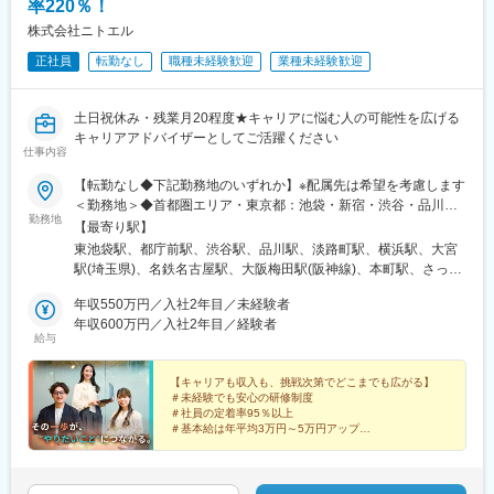
率220％！
株式会社ニトエル
正社員
転勤なし
職種未経験歓迎
業種未経験歓迎
土日祝休み・残業月20程度★キャリアに悩む人の可能性を広げる
キャリアアドバイザーとしてご活躍ください
仕事内容
【転勤なし◆下記勤務地のいずれか】※配属先は希望を考慮します
＜勤務地＞◆首都圏エリア・東京都：池袋・新宿・渋谷・品川・
勤務地
神田・神奈川県：横浜・埼玉県：大宮◆関西・東海エリア・大阪
【最寄り駅】
府：梅田・大阪本町・愛知県：名古屋◆その他エリア（※普通自動
東池袋駅、都庁前駅、渋谷駅、品川駅、淡路町駅、横浜駅、大宮
車運転免許 必須）・北海道（札幌）／宮城県（仙台）／群馬県
駅(埼玉県)、名鉄名古屋駅、大阪梅田駅(阪神線)、本町駅、さっぽ
（高崎）／茨城県（つくば）・静岡県（静岡）／兵庫県（神戸）
ろ駅、仙台駅、高崎駅、つくば駅、静岡駅、三宮・花時計前駅、
／京都府（京都）・岡山県（岡山）／広島県（広島）／鹿児島県
年収550万円／入社2年目／未経験者
四条駅(京都市営)、岡山駅前駅、広島駅、鹿児島中央駅、東池袋四
（鹿児島）地域に根付いて長く働きたい方を歓迎します！【受動
年収600万円／入社2年目／経験者
丁目駅、新宿駅、神泉駅、北品川駅、小川町駅(東京都)、国際セン
給与
喫煙対策あり】社内禁煙
ター駅、西梅田駅、西大橋駅、札幌駅、仙台駅(地下鉄)、新静岡
駅、神戸三宮駅(阪神)、烏丸駅、岡山駅、鹿児島中央駅前駅、都電
【キャリアも収入も、挑戦次第でどこまでも広がる】
雑司ケ谷駅、南新宿駅、神田駅(東京都)、近鉄名古屋駅、東梅田
＃未経験でも安心の研修制度
駅、四ツ橋駅、大通駅、あおば通駅、日吉町駅、三宮駅(神戸新交
＃社員の定着率95％以上
通)、烏丸御池駅、西川緑道公園駅、猿猴橋町駅、都通駅
＃基本給は年平均3万円～5万円アップ
＃インセンティブ賞与150万円の支給実績あり
＃新規事業立案やジョブチェンジなど多彩なキャリアパ
ス