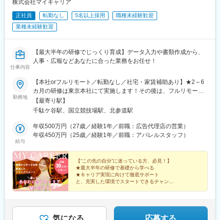
大通駅、札幌駅、仙台駅、岡山駅、下関駅、松江駅、鳥取駅、広
株式会社マイキャリア
屋橋駅、渡辺橋駅、沢ノ町駅、我孫子町駅、平林駅(大阪府)、中ふ
島駅、福山駅、横川駅、新白島駅、西条駅(広島県)、西高屋駅、東
正社員
転勤なし
5名以上採用
職種未経験歓迎
頭駅、西大橋駅、肥後橋駅、阿波座駅、北浜駅(大阪府)、なんば駅
広島駅、八本松駅、北参道駅、浜松町駅、西日暮里駅(舎人ライナ
(南海線)、天満橋駅、長堀橋駅、谷町六丁目駅、大阪ビジネスパー
業種未経験歓迎
ー)、大崎広小路駅、祐天寺駅、江古田駅、二子新地駅、阿倍野駅
ク駅、心斎橋駅、松屋町駅、堺筋本町駅、門真南駅、矢田駅(大阪
(地下鉄)、鴫野駅、西中島南方駅、丸の内駅(愛知県)、小田井駅、
府)、東部市場前駅、今川駅(大阪府)、中津駅(大阪府・阪急線)、な
上前津駅、東別院駅、摂津富田駅、新今宮駅前駅、千鳥橋駅、千
にわ橋駅、天満駅、中津駅(地下鉄)、中崎町駅、扇町駅(大阪府)、
【最大半年の研修でじっくり育成】データ入力や書類作成から、
里中央駅(大阪モノレール)、百舌鳥八幡駅、玉造駅、宮之阪駅、新
西梅田駅、大阪梅田駅(阪神線)、矢場町駅、瑞穂区役所駅、日比野
人事・広報などあなたに合った業務をお任せ！
豊橋駅、なんば駅(地下鉄)、なかもず駅、森下駅(愛知県)、国際セ
仕事内容
駅(名古屋市営)、伏屋駅、稲永駅、笠寺駅、左京山駅、武蔵小杉
ンター駅、祇園駅(福岡県)、西鉄福岡駅、櫛田神社前駅、西鉄千早
駅、目黒駅、秋葉原駅、新橋駅、東京駅、町田駅、綾瀬駅、大手
駅、三宮駅(神戸新交通)、ハーバーランド駅、山陽姫路駅、西代
【本社orフルリモート／転勤なし／社宅・家賃補助あり】★2～6
町駅(東京都)、中野駅(東京都)、大門駅(東京都)、西日暮里駅、五
駅、山陽明石駅、新王寺駅、鳥居前駅、田中口駅、山科駅、四条
カ月の研修は東京本社にて実施します！その後は、フルリモート
反田駅、中目黒駅、泉岳寺駅、立川駅、小竹向原駅、二子玉川
勤務地
駅(京都市営)、石山駅、くいな橋駅、西４丁目駅、さっぽろ駅、仙
の相談も可能です◎本社：東京都渋谷区千駄ヶ谷1-11-14 ビジデ
【最寄り駅】
駅、四ツ谷駅、あざみ野駅、湘南台駅、天王洲アイル駅、日吉駅
台駅(地下鉄)、岡山駅前駅、横川駅(広島県)、白島駅(広島高速交通
ンス千駄ヶ谷603＜ アクセス ＞・JR中央本線「千駄ケ谷駅」より
千駄ケ谷駅、国立競技場駅、北参道駅
(神奈川県)、溝の口駅、長津田駅、登戸駅、戸塚駅、海老名駅(相
線)、竹橋駅、御成門駅、新桜台駅、梅田駅(地下鉄)、蒲生四丁目
徒歩5分・都営地下鉄大江戸線「国立競技場駅」より徒歩5分・東
模線)、大和駅(神奈川県)、菊名駅、大船駅、橋本駅(神奈川県)、上
駅、天王寺駅前駅、動物園前駅、駅前駅、平安通駅、呉服町駅(福
京メトロ副都心線「北参道駅」より徒歩7分・JR山手線「原宿
年収500万円（27歳／経験1年／前職：広告代理店の営業）
大岡駅、中央林間駅、川崎駅、千葉駅、新松戸駅、浦安駅(千葉
岡県)、香椎宮前駅、三宮駅(神戸市営)、高速神戸駅、西新町駅、
駅」より徒歩9分※受動喫煙対策：屋内喫煙可能場所あり
年収450万円（25歳／経験1年／前職：アパレルスタッフ）
県)、北習志野駅、京成船橋駅、新浦安駅、新鎌ケ谷駅、市川駅、
給与
信貴山下駅、四宮駅、五条駅(京都市営)、唐橋前駅、狸小路駅、北
舞浜駅、南流山駅、本八幡駅(都営線)、船橋駅、西船橋駅、久喜
１２条駅、あおば通駅、西川緑道公園駅、猿猴橋町駅、横川一丁
駅、川口駅、南越谷駅、天下茶屋駅、伏見駅(愛知県)、栄駅(愛知
目駅、城北駅
【“この先の自分”に迷っている方、必見！】
県)、東梅田駅、阿倍野駅(阪堺線)、今宮戎駅、鶴橋駅、京橋駅(大
★最大半年の研修で基礎から学べる
阪府)、南方駅(大阪府)、上小田井駅、上飯田駅、鶴舞駅、藤が丘
★キャリア実現に向けて徹底サポート
と、充実した環境でスタートできるチャンス♪
駅(愛知県)、金山駅(愛知県)、流山おおたかの森駅、藤沢駅、富田
駅(大阪府)、上牧駅(大阪府)、高槻駅、高槻市駅、天王寺駅、新今
★年間休日125日以上・土日祝休み
宮駅、本町駅、江坂駅、弁天町駅、西九条駅、千里中央駅(北大阪
★残業ほぼなし
★フルリモート可
急行)、茨木駅、三国ケ丘駅(大阪府)、南森町駅、森ノ宮駅、枚方
★社宅・家賃補助あり
気になる
応募する
市駅、豊橋駅、刈谷駅、星ケ丘駅(愛知県)、高蔵寺駅、ＪＲ難波