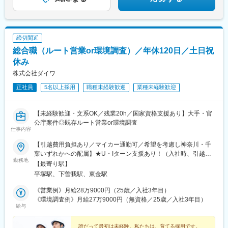
締切間近
総合職（ルート営業or環境調査）／年休120日／土日祝
休み
株式会社ダイワ
正社員
5名以上採用
職種未経験歓迎
業種未経験歓迎
【未経験歓迎・文系OK／残業20h／国家資格支援あり】大手・官
公庁案件◎既存ルート営業or環境調査
仕事内容
【引越費用負担あり／マイカー通勤可／希望を考慮し神奈川・千
葉いずれかへの配属】★U・Iターン支援あり！（入社時、引越費
勤務地
用負担あり／3万円まで）★お住まいやご希望を考慮いたします。
【最寄り駅】
―――配属先―――■本社神奈川県平塚市東豊田369▽アクセスバ
平塚駅、下曽我駅、東金駅
ス停「湘南車検場」より徒歩5分※平塚駅、伊勢原駅からも通勤可
能です。■小田原支店 ※営業職のみ神奈川県小田原市田島734-
《営業例》月給28万9000円（25歳／入社3年目）
14▽アクセスバス停「田島石橋」より徒歩3分※国府津駅からも通
《環境調査例》月給27万9000円（無資格／25歳／入社3年目）
給与
勤可能です。■千葉支店千葉県東金市家徳238-3▽アクセスバス停
「家徳中橋」より徒歩1分＜受動喫煙対策あり：屋内原則禁煙＞
誰だって最初は未経験。私たちは、育てる採用です。