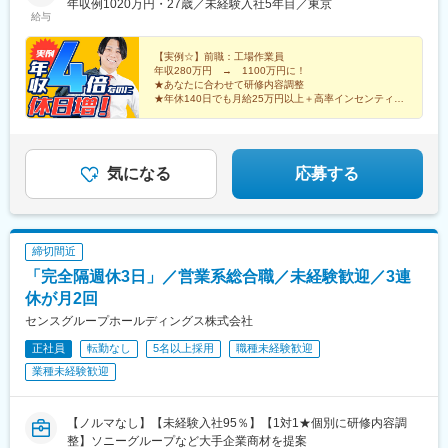
■福島支店「郡山駅」徒歩1分※車通勤OK■福岡支店 「赤坂駅」
年収例1020万円・27歳／未経験入社5年目／東京
駅、家庭裁判所前駅
給与
徒歩4分・「天神駅」徒歩10分■宮城支店「広瀬通駅」徒歩4分・
「仙台駅」徒歩7分■大阪支店 「本町駅 」徒歩2分■北海道札幌支
店「さっぽろ駅」徒歩5分・「大通駅」徒歩3分・「札幌駅」徒歩
【実例☆】前職：工場作業員
年収280万円 → 1100万円に！
5分※車通勤OK■北海道千歳支店 ★3月NEW OPEN！「千歳駅」
★あなたに合わせて研修内容調整
徒歩5分※車通勤OK■群馬支店「高崎駅」より車で10分※車通勤
★年休140日でも月給25万円以上＋高率インセンティブ
OK■広島支店「縮景園前駅」徒歩1分・「広島駅」徒歩10分※受動
も支給
★基本残業なし
喫煙防止対策：屋外喫煙ルーム有
★完全隔週休3日
★最大100万円！自動車購入補助
★社員転職応援制度も！
気になる
応募する
締切間近
「完全隔週休3日」／営業系総合職／未経験歓迎／3連
休が月2回
センスグループホールディングス株式会社
正社員
転勤なし
5名以上採用
職種未経験歓迎
業種未経験歓迎
【ノルマなし】【未経験入社95％】【1対1★個別に研修内容調
整】ソニーグループなど大手企業商材を提案