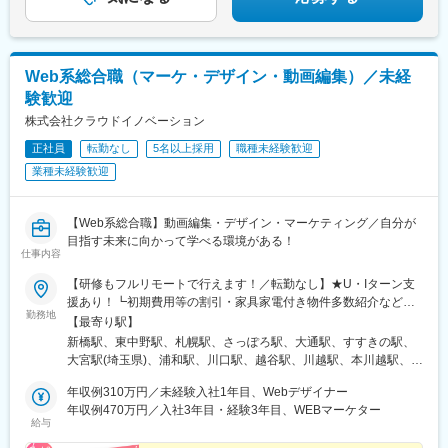
駅、中百舌鳥駅、大曽根駅、赤池駅(愛知県)、大阪駅、新大阪駅、
北新地駅、大阪阿部野橋駅、近鉄名古屋駅、名鉄名古屋駅、博多
駅、天神駅、福岡空港駅(鉄道)、姪浜駅、西新駅、天神南駅、大橋
駅(福岡県)、中洲川端駅、千早駅、三ノ宮駅、尼崎駅(東海道本
Web系総合職（マーケ・デザイン・動画編集）／未経
線)、神戸駅(兵庫県)、姫路駅、新長田駅、明石駅、西宮北口駅、
験歓迎
王寺駅、近鉄奈良駅、学園前駅(奈良県)、大和西大寺駅、生駒駅、
株式会社クラウドイノベーション
和歌山駅、和歌山市駅、京都駅、京阪山科駅、烏丸駅、草津駅(滋
賀県)、南草津駅、京阪石山駅、瀬田駅(滋賀県)、竹田駅(京都府)、
正社員
転勤なし
5名以上採用
職種未経験歓迎
大通駅、札幌駅、仙台駅、岡山駅、下関駅、松江駅、鳥取駅、広
業種未経験歓迎
島駅、福山駅、横川駅、新白島駅、西条駅(広島県)、西高屋駅、東
広島駅、八本松駅、北参道駅、青井駅、浜松町駅、西日暮里駅(舎
人ライナー)、大崎広小路駅、祐天寺駅、江古田駅、二子新地駅、
【Web系総合職】動画編集・デザイン・マーケティング／自分が
阿倍野駅(地下鉄)、鴫野駅、西中島南方駅、丸の内駅(愛知県)、小
目指す未来に向かって学べる環境がある！
田井駅、上前津駅、東別院駅、摂津富田駅、新今宮駅前駅、千鳥
仕事内容
橋駅、千里中央駅(大阪モノレール)、百舌鳥八幡駅、大阪天満宮
【研修もフルリモートで行えます！／転勤なし】★U・Iターン支
駅、玉造駅、宮之阪駅、新豊橋駅、なんば駅(地下鉄)、なかもず
援あり！┗初期費用等の割引・家具家電付き物件多数紹介など★
駅、森下駅(愛知県)、国際センター駅、祇園駅(福岡県)、西鉄福岡
勤務地
フルリモート・テレワークOKな案件も！＜本社オフィス＞東京都
【最寄り駅】
駅、櫛田神社前駅、西鉄千早駅、三宮駅(神戸新交通)、ハーバーラ
港区新橋1-12-9 新橋プレイス7F└各線「新橋駅」徒歩5分以内＜
ンド駅、山陽姫路駅、西代駅、山陽明石駅、新王寺駅、鳥居前
新橋駅、東中野駅、札幌駅、さっぽろ駅、大通駅、すすきの駅、
支社オフィス＞東京都中野区東中野4-7-18 岡藤ビル203└各線
駅、田中口駅、山科駅、四条駅(京都市営)、石山駅、くいな橋駅、
大宮駅(埼玉県)、浦和駅、川口駅、越谷駅、川越駅、本川越駅、千
「東中野駅」徒歩4分以内※受動喫煙対策：屋内禁煙
西４丁目駅、さっぽろ駅、仙台駅(地下鉄)、岡山駅前駅、横川駅
葉駅、京成千葉駅、蘇我駅、海浜幕張駅、船橋駅、京成船橋駅、
年収例310万円／未経験入社1年目、Webデザイナー
(広島県)、白島駅(広島高速交通線)、竹橋駅、御成門駅、新桜台
柏駅、東京駅、大手町駅(東京都)、新宿駅、新宿駅(東京メトロ)、
年収例470万円／入社3年目・経験3年目、WEBマーケター
駅、梅田駅(地下鉄)、蒲生四丁目駅、天王寺駅前駅、動物園前駅、
新宿三丁目駅、池袋駅、東池袋駅、五反田駅、六本木駅、品川
給与
駅前駅、平安通駅、呉服町駅(福岡県)、香椎宮前駅、三宮駅(神戸
駅、有楽町駅、銀座駅、銀座一丁目駅、浜松町駅、大門駅(東京