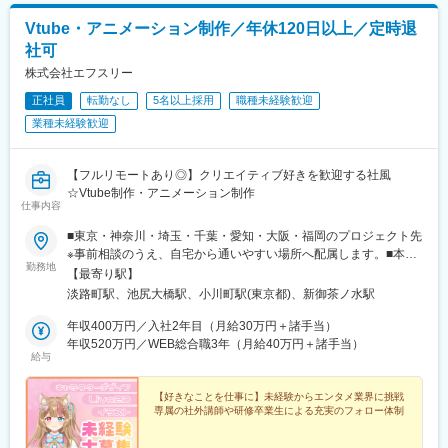
Vtube・アニメーション制作／年休120日以上／定時退
社可
株式会社エフスリー
正社員
転勤なし
5名以上採用
職種未経験歓迎
業種未経験歓迎
【フルリモートあり◎】クリエイティブ好きを歓迎する社風
☆Vtube制作・アニメーション制作
仕事内容
■東京・神奈川・埼玉・千葉・愛知・大阪・福岡のプロジェクト先
※事前相談のうえ、自宅から通いやすい場所へ配属します。■本社
勤務地
／東京都千代田区神田淡路町1丁目9-5 天翔御茶ノ水ビル505■新事
【最寄り駅】
務所オープン！／東京都目黒区大橋2-24-1-803◎転居を伴う転勤
淡路町駅、池尻大橋駅、小川町駅(東京都)、新御茶ノ水駅
はありません！＜本社アクセス＞JR中央線快速 御茶ノ水駅 聖橋
口徒歩5分JR中央・総武線（各駅停車） 御茶ノ水駅 聖橋口徒歩5
年収400万円／入社2年目（月給30万円＋諸手当）
分JR山手線・総武線 秋葉原駅 電気街口徒歩12分東京メトロ千代
年収520万円／WEB総合職3年（月給40万円＋諸手当）
給与
田線 新御茶ノ水駅 B3a出口徒歩2分東京メトロ丸ノ内線 淡路町
駅 エレベーター口、A5出口徒歩2分都営地下鉄新宿線 小川町
駅 A7出口徒歩2分
【好きなことを仕事に】未経験からエンタメ業界に挑戦
専属の社外講師や研修卒業生による充実のフォロー体制