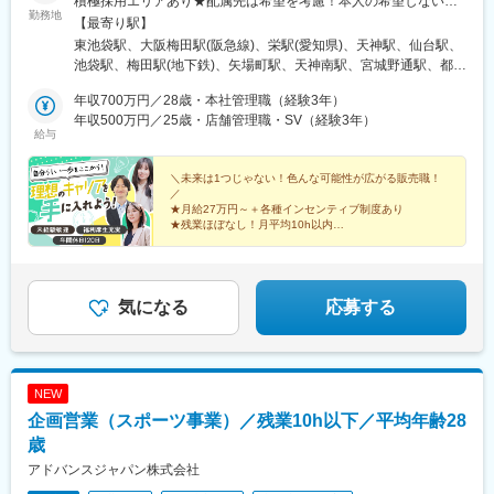
積極採用エリアあり★配属先は希望を考慮！本人の希望しない転
勤務地
勤はなし■本社東京都豊島区東池袋1-25-6PMO池袋8階■関西支社
【最寄り駅】
大阪府大阪市北区茶屋町16番1号H1O梅田茶屋町606・610■中部
東池袋駅、大阪梅田駅(阪急線)、栄駅(愛知県)、天神駅、仙台駅、
支店愛知県名古屋市中区栄3-8-21伊勢町平和ビル5階■九州支店福
池袋駅、梅田駅(地下鉄)、矢場町駅、天神南駅、宮城野通駅、都電
岡県福岡市中央区天神1-1-1アクロス福岡11階■東北支店宮城県仙
雑司ケ谷駅、大阪梅田駅(阪神線)、栄町駅(愛知県)、西鉄福岡駅、
台市宮城野区榴岡3-4-1アゼリアヒルズ3階【自社運営店舗】■テル
年収700万円／28歳・本社管理職（経験3年）
仙台駅(地下鉄)
ル大宮店埼玉県さいたま市大宮区大門町1-24大一ビル1階■テルル
年収500万円／25歳・店舗管理職・SV（経験3年）
給与
高円寺店東京都杉並区高円寺南4-25-8■テルル蒲田店東京都大田区
西蒲田7-48-10■テルルMEGAドン・キホーテ 三郷店埼玉県三郷市
さつき平1-1-1MAGAドン・キホーテ三郷 B1F■テルルイトーヨー
＼未来は1つじゃない！色んな可能性が広がる販売職！
／
カドー横浜別所店神奈川県横浜市南区別所1-14-1イトーヨーカド
★月給27万円～＋各種インセンティブ制度あり
ー横浜別所店1階■テルルそよら横浜高田店神奈川県横浜市港北区
★残業ほぼなし！月平均10h以内
高田西1-1-47 2階■テルルアリオ鷲宮店埼玉県久喜市久本寺谷田7-
★全国に勤務地あり！希望を考慮＆転勤なし
販売⇒特販⇒ラウンダー⇒SVの仕事も経験。
1アリオ鷲宮2階230区画
社内職へのキャリアチェンジも！
気になる
応募する
NEW
企画営業（スポーツ事業）／残業10h以下／平均年齢28
歳
アドバンスジャパン株式会社