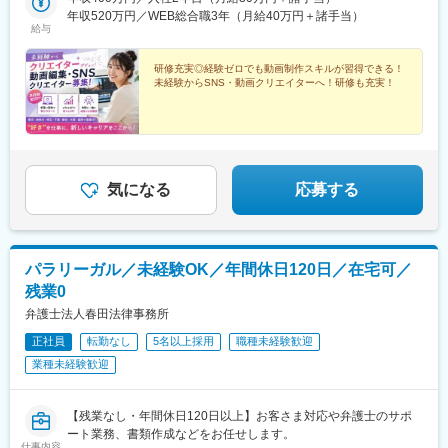
年収520万円／WEB総合職3年（月給40万円＋諸手当）
給与
研修充実◎経験ゼロでも動画制作スキルが習得できる！
未経験からSNS・動画クリエイターへ！研修も充実！
気になる
応募する
パラリーガル／未経験OK／年間休日120日／在宅可／
残業0
弁護士法人春田法律事務所
正社員
転勤なし
5名以上採用
職種未経験歓迎
業種未経験歓迎
【残業なし・年間休日120日以上】お客さま対応や弁護士のサポ
ート業務、書類作成などをお任せします。
仕事内容