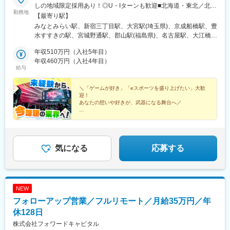
しの地域限定採用あり！◎U・Iターンも歓迎■北海道・東北／北海
勤務地
道、宮城、福島■関東／東京、神奈川、埼玉、千葉■中部／愛知■
【最寄り駅】
近畿／大阪、京都、兵庫■中四国／広島、愛媛■九州／福岡、鹿児
みなとみらい駅、新宿三丁目駅、大宮駅(埼玉県)、京成船橋駅、豊
島、沖縄※受動喫煙対策：屋内全面禁煙
水すすきの駅、宮城野通駅、郡山駅(福島県)、名古屋駅、大江橋
駅、山陽姫路駅、京都駅、本通駅、松山市駅、博多駅、新屋敷
年収510万円（入社5年目）
駅、県庁前駅(沖縄県)、町田駅、八王子駅、藤沢駅、海老名駅(相
年収460万円（入社4年目）
模線)、春日部駅、栄町駅(千葉県)、柏駅、新宿御苑前駅、船橋
給与
駅、バスセンター前駅、仙台駅、近鉄名古屋駅、淀屋橋駅、姫路
駅、七条駅、袋町駅、櫛田神社前駅、美栄橋駅、京王八王子駅、
＼「ゲームが好き」「eスポーツを盛り上げたい」大歓
石上駅、海老名駅(相鉄・小田急)、八木崎駅、京成千葉駅、桜木町
迎！
駅、新宿駅(東京メトロ)、大神宮下駅、狸小路駅、仙台駅(地下
あなたの想いや好きが、武器になる舞台へ／
鉄)、名鉄名古屋駅、北新地駅、五条駅(京都市営)、紙屋町東駅、
◆イベント企画やプレイヤーなど、幅広くeスポーツに
市役所前駅(愛媛県)、祇園駅(福岡県)、旭橋駅、千葉駅
関われる
◆未経験入社9割／eスポーツの『感動』をつくる側へ
◆充実した研修制度
◆残業月5h以内
気になる
応募する
NEW
フォローアップ営業／フルリモート／月給35万円／年
休128日
株式会社フォワードキャピタル