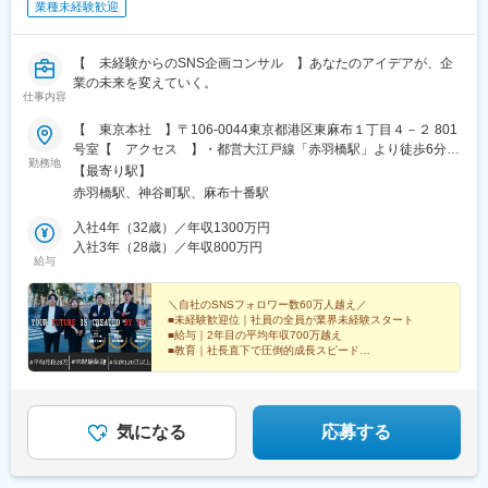
業種未経験歓迎
【 未経験からのSNS企画コンサル 】あなたのアイデアが、企
業の未来を変えていく。
仕事内容
【 東京本社 】〒106-0044東京都港区東麻布１丁目４－２ 801
号室【 アクセス 】・都営大江戸線「赤羽橋駅」より徒歩6分・
勤務地
東京メトロ日比谷線「神谷町駅」より徒歩9分・都営大江戸線／東
【最寄り駅】
京メトロ南北線「麻布十番駅」より徒歩9分＼＼ 上京サポート
赤羽橋駅、神谷町駅、麻布十番駅
あり ／／U・Iターン支援あり！「東京で新しいキャリアを築き
たい」そんな想いを持つ方を応援します。地方からの転職や上京
入社4年（32歳）／年収1300万円
が初めての方も安心してスタートできるよう、環境面もしっかり
入社3年（28歳）／年収800万円
給与
サポート！新しい場所で、可能性を広げる一歩を踏み出せます！※
その他勤務地、神奈川、千葉、埼玉、大阪、愛知等本社での勤務
もOK！
＼自社のSNSフォロワー数60万人越え／
■未経験歓迎位｜社員の全員が業界未経験スタート
■給与｜2年目の平均年収700万越え
■教育｜社長直下で圧倒的成長スピード
■キャリア｜頑張り次第で入社3年で管理職も可
■働き方｜土日祝休＆海外旅行◎
気になる
応募する