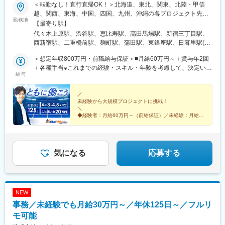
左京山駅、武蔵小杉駅、目黒駅、秋葉原駅、新橋駅、東京駅、町
＜転勤なし！直行直帰OK！＞北海道、東北、関東、北陸・甲信
田駅、大手町駅(東京都)、中野駅(東京都)、大門駅(東京都)、西日
越、関西、東海、中国、四国、九州、沖縄の各プロジェクト先★
暮里駅、五反田駅、中目黒駅、泉岳寺駅、立川駅、小竹向原駅、
勤務地
希望勤務地・通勤時間を考慮いたします！★直行直帰OK★U・Iタ
【最寄り駅】
二子玉川駅、四ツ谷駅、あざみ野駅、湘南台駅、天王洲アイル
ーン歓迎！住宅手当あり★転居を伴う転勤はありません北海道東
代々木上原駅、渋谷駅、恵比寿駅、高田馬場駅、新宿三丁目駅、
駅、日吉駅(神奈川県)、溝の口駅、長津田駅、登戸駅、戸塚駅、海
北／青森県・岩手県・宮城県・秋田県・山形県・福島県関東／東
西新宿駅、二重橋前駅、麹町駅、蒲田駅、東銀座駅、日暮里駅(舎
老名駅(相模線)、大和駅(神奈川県)、菊名駅、大船駅、橋本駅(神奈
京、神奈川、千葉、埼玉、茨城、栃木、群馬北陸・甲信越／富
人ライナー)、都電雑司ケ谷駅、押上駅、木場駅(東京都)、清澄白
川県)、上大岡駅、中央林間駅、川崎駅、稲毛駅、千葉駅、新松戸
山、石川、福井、新潟県、長野県、山梨県関西／大阪、京都、滋
＜想定年収800万円・前職給与保証＞■月給60万円～＋賞与年2回
河駅、有楽町駅、豊洲駅、南砂町駅、三田駅(東京都)、森下駅(東
駅、浦安駅(千葉県)、北習志野駅、京成船橋駅、新浦安駅、新鎌ケ
賀、兵庫、奈良、和歌山東海／愛知、静岡、三重、岐阜中国・四
＋各種手当※これまでの経験・スキル・年齢を考慮して、決定いた
京都)、高輪台駅、新木場駅、北千住駅、大崎駅、国分寺駅、東京
谷駅、市川駅、舞浜駅、南流山駅、本八幡駅(都営線)、船橋駅、西
給与
国／鳥取、島根、岡山、広島、山口、徳島、香川、高知、愛媛九
します※残業代は別途全額支給します。※前職給与保証について：
ビッグサイト駅、亀戸駅、テレコムセンター駅、六本木駅、田町
船橋駅、久喜駅、川口駅、南越谷駅、天下茶屋駅、伏見駅(愛知
州／福岡、佐賀、長崎、熊本、大分、宮崎、鹿児島、沖縄＼広島
年齢、経験、能力、適性を考慮して、支給額を決定します。ーー
駅(東京都)、白金高輪駅、高輪ゲートウェイ駅、神谷町駅、外苑前
県)、栄駅(愛知県)、東梅田駅、阿倍野駅(阪堺線)、鶴橋駅、京橋駅
にてビッグプロジェクト始動！／裁量のあるポジションをお任せ
ーーーーーーーーーーーーーーーーーーーーーーーーーーーーー
／
駅、国立駅、南新宿駅、初台駅、千駄ケ谷駅、曙橋駅、国立競技
(大阪府)、南方駅(大阪府)、上小田井駅、上飯田駅、鶴舞駅、藤が
未経験から大規模プロジェクトに挑戦！
◎より高待遇をご用意しております。ご希望の方は面接にてお気
ーー■未経験者は月給35万円～＋賞与年2回＋各種手当 ※これま
場駅、四谷三丁目駅、西荻窪駅、富士見ケ丘駅、荻窪駅、神保町
丘駅(愛知県)、金山駅(愛知県)、流山おおたかの森駅、藤沢駅、富
＼
軽にご質問ください。
での経験・スキル・年齢を考慮して、決定いたします※残業代は別
駅、淡路町駅、市ケ谷駅、九段下駅、上野御徒町駅、昭和島駅、
◆経験者：月給60万円～（前給保証）／未経験：月給
田駅(大阪府)、上牧駅(大阪府)、高槻駅、高槻市駅、天王寺駅、新
途全額支給します。＼勤務地特典！／入社祝い金として別途20万
35万円～
池上駅、糀谷駅、八丁堀駅(東京都)、日本橋駅(東京都)、築地市場
今宮駅、本町駅、江坂駅、弁天町駅、西九条駅、千里中央駅(北大
◆完全週休2日制（土日祝休み）＆残業少なめ
円を支給いたします◎
駅、水天宮前駅、新富町駅(東京都)、勝どき駅、京橋駅(東京都)、
阪急行)、茨木駅、三国ケ丘駅(大阪府)、森ノ宮駅、枚方市駅、豊
◆大規模プロジェクトに参画！あなたの経験を活かせる
新中野駅、京王八王子駅、武蔵五日市駅、西台駅、本蓮沼駅、大
◎
橋駅、刈谷駅、星ケ丘駅(愛知県)、高蔵寺駅、ＪＲ難波駅、中百舌
森海岸駅、青物横丁駅、武蔵境駅、三鷹駅、吉祥寺駅、湯島駅、
気になる
応募する
鳥駅、大曽根駅、赤池駅(愛知県)、大阪駅、新大阪駅、北新地駅、
飯田橋駅、鬼子母神前駅、向原駅(東京都)、池袋駅、志茂駅、両国
大阪阿部野橋駅、近鉄名古屋駅、名鉄名古屋駅、博多駅、天神
駅、錦糸町駅、池尻大橋駅、高松駅(東京都)、東武練馬駅、新横浜
駅、福岡空港駅(鉄道)、姪浜駅、西新駅、天神南駅、大橋駅(福岡
駅、横浜駅、桜木町駅、二俣新町駅、松戸新田駅、松飛台駅、ス
県)、中洲川端駅、千早駅、三ノ宮駅、尼崎駅(東海道本線)、神戸
ポーツセンター駅、みつわ台駅、蘇我駅、海浜幕張駅、前原駅、
駅(兵庫県)、姫路駅、新長田駅、明石駅、西宮北口駅、加古川駅、
NEW
船橋日大前駅、柏駅、柏の葉キャンパス駅、新千葉駅、京成稲毛
王寺駅、近鉄奈良駅、学園前駅(奈良県)、大和西大寺駅、生駒駅、
事務／未経験でも月給30万円～／年休125日～／フルリ
駅、新八柱駅、大宮駅(埼玉県)、南浦和駅、さいたま新都心駅、北
和歌山駅、和歌山市駅、京都駅、京阪山科駅、烏丸駅、草津駅(滋
浦和駅、浦和駅、和光市駅、西川口駅、東川口駅、朝霞駅、新越
モ可能
賀県)、南草津駅、京阪石山駅、瀬田駅(滋賀県)、竹田駅(京都府)、
谷駅、川越駅、蕨駅、志木駅、所沢駅、草加駅、大阪難波駅、淀