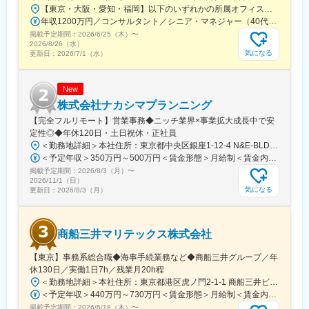
【東京・大阪・愛知・福岡】以下のいずれかの所属オフィスもしくは各エリアのプロジェクト先 所属オフィス：■赤坂インターシティ■関西オフィス■アクセンチュア・アドバンスト・テクノロジーセンター名古屋■福岡オフィス※詳細は勤務地一覧よりご覧いただけます。※所属オフィスを問わずプロジェクトにより、国内出張、海外出張の可能性があります【魅力ポイント│世界の知恵を活用】世界中のベストプラクティスがデータベースに集約されており、数多くの事例や社員の知恵を活用できます。日本では前例のない案件でも、世界各国の社員からオンライン・オフライン（海外出張）問わず、気軽にアドバイスを受けることができます。★ この求人のPOINT ★￣￣V￣￣￣￣￣￣￣￣￣＃世界約78万人規模の大手基盤で安定性◎若手から裁量大きく挑戦・成長できる環境＃土日祝休／連続5日以上の休暇取得も可能！／フルフレックス（コアタイムなし）＃コンサル・IT未経験者向けの手厚い研修◎／メンター制度もあるため安心してチャレンジOK！
年収1200万円／コンサルタント／シニア・マネジャー（40代） 年収1000万円／テクノロジーアーキテクト（30代）
掲載予定期間：
2026/6/25（木）
〜
2026/8/26（水）
気になる
更新日：
2026/7/1（水）
New
株式会社ナカシマプランニング
【完全フルリモート】営業事務◆ニッチ業界×事業拡大成長中で安
定性◎◆年休120日・土日祝休・正社員
＜勤務地詳細＞本社住所：東京都中央区銀座1-12-4 N&E-BLD.7階受動喫煙対策：屋内全面禁煙変更の範囲：会社の定める事業所
＜予定年収＞350万円～500万円＜賃金形態＞月給制＜賃金内訳＞月額（基本給）：220,000円～270,000円＜月給＞220,000円～270,000円＜昇給有無＞有＜残業手当＞有＜給与補足＞■賞与：あり■昇給：あり賃金はあくまでも目安の金額であり、選考を通じて上下する可能性があります。月給(月額)は固定手当を含めた表記です。
掲載予定期間：
2026/8/3（月）
〜
2026/11/1（日）
気になる
更新日：
2026/8/3（月）
商船三井マリテックス株式会社
【東京】事務系総合職◆海事手続業務など◆商船三井グループ／年
休130日／実働1日7h／残業月20h程
＜勤務地詳細＞本社住所：東京都港区虎ノ門2-1-1 商船三井ビル勤務地最寄駅：東京メトロ銀座線／虎ノ門駅受動喫煙対策：屋内全面禁煙変更の範囲：会社の定める事業所
＜予定年収＞440万円～730万円＜賃金形態＞月給制＜賃金内訳＞月額（基本給）：291,800円～487,000円＜月給＞291,800円～487,000円＜昇給有無＞有＜残業手当＞有＜給与補足＞※上記想定年収には賞与3ヶ月分を含みます。金額は目安の金額であり、これまでのご経験・スキル・現年収等を総合的に考慮し決定いたします。■昇給：年1回■賞与：3ヶ月分（前年度実績）賃金はあくまでも目安の金額であり、選考を通じて上下する可能性があります。月給(月額)は固定手当を含めた表記です。
掲載予定期間：
2026/6/18（木）
〜