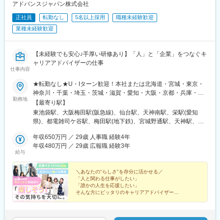
アドバンスジャパン株式会社
正社員
転勤なし
5名以上採用
職種未経験歓迎
業種未経験歓迎
【未経験でも安心♪手厚い研修あり】「人」と「企業」をつなぐキ
ャリアアドバイザーの仕事
仕事内容
★転勤なし★U・Iターン歓迎！本社または北海道・宮城・東京・
神奈川・千葉・埼玉・茨城・滋賀・愛知・大阪・京都・兵庫・奈
勤務地
良・福岡の拠点で募集！―各拠点―■北海道北海道札幌市■宮城宮
【最寄り駅】
城県仙台市■東京東京都新宿区はじめ、23区■神奈川神奈川県横浜
東池袋駅、大阪梅田駅(阪急線)、仙台駅、天神南駅、栄駅(愛知
市■埼玉埼玉県さいたま市■千葉千葉県千葉市■茨城茨城県水戸市■
県)、都電雑司ケ谷駅、梅田駅(地下鉄)、宮城野通駅、天神駅、矢
滋賀滋賀県大津市■愛知愛知県名古屋市■大阪大阪府大阪市■京都
場町駅、池袋駅、大阪梅田駅(阪神線)、仙台駅(地下鉄)、西鉄福岡
京都府京都市■兵庫兵庫県神戸市■奈良奈良県奈良市■福岡福岡県
年収650万円 ／ 29歳 人事職 経験4年
駅、栄町駅(愛知県)
福岡市博多区―事業所―■本社〒170-0013東京都豊島区東池袋1-
年収480万円 ／ 29歳 広報職 経験3年
給与
25-6 PMO池袋8階■関西支社〒530-0013大阪府大阪市北区茶屋
町16-1H1O梅田茶屋町606（総合受付）・610■東北支店〒983-
0852宮城県仙台市宮城野区榴岡3-4-1アゼリアヒルズ3階■中部支
＼あなたの"らしさ"を存分に活かせる／
「人と関わる仕事がしたい」
店〒460-0008愛知県名古屋市中区栄3-8-21伊勢町平和ビル5階■九
「誰かの人生を応援したい」
州支店〒810-0001福岡県福岡市中央区天神1-1-1アクロス福岡11
そんな方にピッタリのキャリアアドバイザー。
階
★平均年齢28歳！9割が未経験スタート
★研修＋実務で丁寧に成長をサポート
★残業月10h以内の働きやすい環境