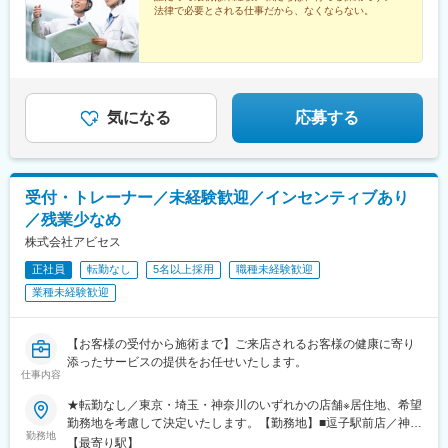
法律で必要とされる仕事だから、なくならない。
気になる
応募する
受付・トレーナー／未経験歓迎／インセンティブあり
／残業少なめ
株式会社アビセス
正社員
転勤なし
5名以上採用
職種未経験歓迎
業種未経験歓迎
【お客様の受付から施術まで】ご来店されるお客様の健康に寄り
添ったサービスの提供をお任せいたします。
仕事内容
★転勤なし／東京・埼玉・神奈川のいずれかの店舗※居住地、希望
勤務地を考慮して決定いたします。【勤務地】■逗子駅前店／神奈
勤務地
川県逗子市逗子1-2-6 2F■鶴見駅ビル店／神奈川県横浜市鶴見区豊
【最寄り駅】