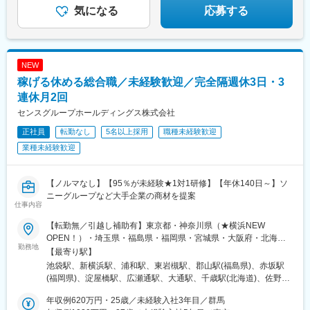
気になる
応募する
NEW
稼げる休める総合職／未経験歓迎／完全隔週休3日・3
連休月2回
センスグループホールディングス株式会社
正社員
転勤なし
5名以上採用
職種未経験歓迎
業種未経験歓迎
【ノルマなし】【95％が未経験★1対1研修】【年休140日～】ソ
ニーグループなど大手企業の商材を提案
仕事内容
【転勤無／引越し補助有】東京都・神奈川県（★横浜NEW
OPEN！）・埼玉県・福島県・福岡県・宮城県・大阪府・北海道
勤務地
（★千歳NEW OPEN！）・群馬県・広島県・千葉県・茨城県の自
【最寄り駅】
社拠点・プロジェクト先※希望があれば転勤可※U・Iターン支援有
池袋駅、新横浜駅、浦和駅、東岩槻駅、郡山駅(福島県)、赤坂駅
（引越し支援制度）※車通勤OKの場合は無料駐車場完備■東京本
(福岡県)、淀屋橋駅、広瀬通駅、大通駅、千歳駅(北海道)、佐野の
社 「池袋駅」徒歩5分■横浜支店 ★2月NEW OPEN！「新横浜
わたし駅、縮景園前駅、東池袋駅、西鉄福岡駅、北浜駅(大阪府)、
駅」■浦和支社「浦和駅」徒歩3分■岩槻支社「東岩槻駅」徒歩4分
年収例620万円・25歳／未経験入社3年目／群馬
勾当台公園駅、西４丁目駅、女学院前駅、なにわ橋駅、あおば通