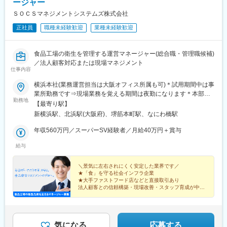
ージャー
◇2024年働きがい認定企業ベスト100選出、離職率も5％以下と働
きやすい環境です。
ＳＯＣＳマネジメントシステムズ株式会社
◇自分の考えを素直に言いやすい、ベンチャーマインド溢れる社
正社員
職種未経験歓迎
業種未経験歓迎
風です。
◇有給取得率は90%以上です。税理士資格取得を目指す方には特
別休暇が付与されます。事務所で経験を積みながら勉強の時間も
食品工場の衛生を管理する運営マネージャー(総合職・管理職候補)
確保できる環境があります。
／法人顧客対応または現場マネジメント
◇大税理士法人出身の経験豊富な税理士が所属しており、成長に
仕事内容
向けた的確なアドバイスのもと、業務を行うことが可能です。
横浜本社(業務運営担当は大阪オフィス所属も可)＊試用期間中は事
業所勤務です⇒現場業務を覚える期間は夜勤になります＊本部所
■組織について：
勤務地
属後は全国の事業所に出張あり⇒宿泊費・交通費などの出張費用
東京、福岡を中心に15拠点展開しており、グループ全体含め180
【最寄り駅】
は 会社で全額負担【全国の事業所】・神奈川県川崎市・千葉県
名体制（横浜勤務5名）となります。
新横浜駅、北浜駅(大阪府)、堺筋本町駅、なにわ橋駅
山武市・埼玉県加須市・栃木県那須塩原市・大阪府大阪市住之江
区・兵庫県神戸市中央区・愛媛県八幡浜市
年収560万円／スーパーSV経験者／月給40万円＋賞与
■当社について：
当社は「中堅・中小・ベンチャー企業の成長支援を通して、日本
給与
のミライを創る」ことをビジョンに掲げ、税務会計を中心にお客
様をサポートする総合コンサルティングファームを目指していま
＼景気に左右されにくく安定した業界です／
す。
★「食」を守る社会インフラ企業
総合コンサルティングファームならではの特徴として、「相続・
★大手ファストフード店などと直接取引あり
事業承継・税務顧問・医業支援・未来会計・財務コンサルティン
法人顧客との信頼構築・現場改善・スタッフ育成が中心
グ」など様々な分野でのキャリア形成が可能です。
未来の幹部候補としてあなたの経験を活かしてください
変更の範囲：会社の定める業務
気になる
応募する