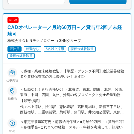
NEW
CADオペレーター／月給60万円～／賞与年2回／未経
験可
株式会社ＧＮＮテクノロジー （GNNグループ）
正社員
転勤なし
5名以上採用
職種未経験歓迎
業種未経験歓迎
＼職種・業種未経験歓迎／【学歴・ブランク不問】建設業界経験
者や資格保有者の方は優遇いたします◎
仕事内容
＜転勤なし！直行直帰OK！＞北海道、東北、関東、北陸、関西、
東海、中国、四国、九州、沖縄の各プロジェクト先★希望勤務
勤務地
地・通勤時間を考慮いたします！★直行直帰OK★U・Iターン歓
【最寄り駅】
迎！住宅手当あり★転居を伴う転勤はありません北海道東北／青
代々木上原駅、渋谷駅、恵比寿駅、高田馬場駅、新宿三丁目駅、
森県・岩手県・宮城県・秋田県・山形県・福島県関東／東京、神
西新宿駅、二重橋前駅、麹町駅、蒲田駅、井の頭公園駅、東銀座
奈川、千葉、埼玉、茨城、栃木、群馬北陸・甲信越／富山、石
駅、日暮里駅(舎人ライナー)、都電雑司ケ谷駅、平井駅(東京都)、
川、福井、新潟県、長野県、山梨県関西／大阪、京都、滋賀、兵
＜想定年収800万円・前職給与保証＞■月給60万円～＋賞与年2回
船堀駅、押上駅、木場駅(東京都)、清澄白河駅、有楽町駅、豊洲
庫、奈良、和歌山東海／愛知、静岡、三重、岐阜中国・四国／鳥
＋各種手当※これまでの経験・スキル・年齢を考慮して、決定いた
駅、南砂町駅、三田駅(東京都)、森下駅(東京都)、高輪台駅、新木
給与
取、島根、岡山、広島、山口、徳島、香川、高知、愛媛九州／福
します※残業代は別途全額支給します。※前職給与保証について：
場駅、北千住駅、大崎駅、国分寺駅、東京ビッグサイト駅、亀戸