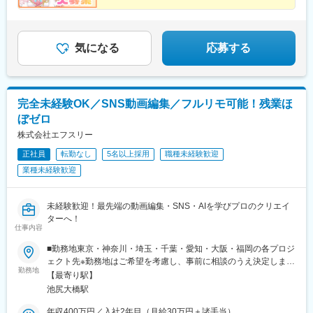
気になる
応募する
完全未経験OK／SNS動画編集／フルリモ可能！残業ほ
ぼゼロ
株式会社エフスリー
正社員
転勤なし
5名以上採用
職種未経験歓迎
業種未経験歓迎
未経験歓迎！最先端の動画編集・SNS・AIを学びプロのクリエイ
ターへ！
仕事内容
■勤務地東京・神奈川・埼玉・千葉・愛知・大阪・福岡の各プロジ
ェクト先※勤務地はご希望を考慮し、事前に相談のうえ決定しま
勤務地
す。※ご自宅から通勤しやすいエリアへ配属します。※転居を伴う
【最寄り駅】
転勤はありません。■本社東京都目黒区大橋2-24-1-803（東急田園
池尻大橋駅
都市線「池尻大橋駅」より徒歩約1分）
年収400万円／入社2年目（月給30万円＋諸手当）