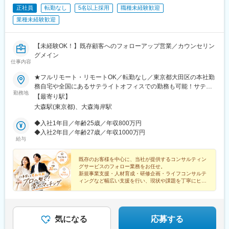
正社員
転勤なし
5名以上採用
職種未経験歓迎
業種未経験歓迎
【未経験OK！】既存顧客へのフォローアップ営業／カウンセリン
グメイン
仕事内容
★フルリモート・リモートOK／転勤なし／東京都大田区の本社勤
務自宅や全国にあるサテライトオフィスでの勤務も可能！サテラ
勤務地
イトオフィスは駅から徒歩5分ほどの立地で好アクセス！好きな場
【最寄り駅】
所を選んで、自由にテレワークもできます。居住はどこでもOK！
大森駅(東京都)、大森海岸駅
基本リモートでの対応です！※敷地内全面禁煙
◆入社1年目／年齢25歳／年収800万円
◆入社2年目／年齢27歳／年収1000万円
給与
既存のお客様を中心に、当社が提供するコンサルティン
グサービスのフォロー業務をお任せ。
新規事業支援・人材育成・研修企画・ライフコンサルテ
ィングなど幅広い支援を行い、現状や課題を丁寧にヒア
リングし、社内のコンサルタントへつなぐ役割です。
気になる
応募する