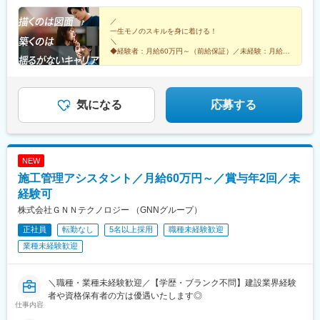
岡、佐賀、長崎、熊本、大分、宮崎、鹿児島、沖縄＼広島にてビ
年齢、経験、能力、適性を考慮して、支給額を決定します。ーー
駅、テレコムセンター駅、六本木駅、田町駅(東京都)、白金高輪
ッグプロジェクト始動！／裁量のあるポジションをお任せ◎より
ーーーーーーーーーーーーーーーーーーーーーーーーーーーーー
／
駅、高輪ゲートウェイ駅、神谷町駅、外苑前駅、国立駅、南新宿
一生モノのスキルを身に着ける！
高待遇をご用意しております。ご希望の方は面接にてお気軽にご
ーー■未経験者は月給35万円～＋賞与年2回＋各種手当 ※これま
駅、初台駅、千駄ケ谷駅、曙橋駅、国立競技場駅、四谷三丁目
＼
質問ください。
での経験・スキル・年齢を考慮して、決定いたします※残業代は別
駅、西荻窪駅、富士見ケ丘駅、荻窪駅、神保町駅、淡路町駅、市
◆経験者：月給60万円～（前給保証）／未経験：月給
途全額支給します。＼勤務地特典！／入社祝い金として別途20万
35万円～
ケ谷駅、九段下駅、上野御徒町駅、昭和島駅、池上駅、糀谷駅、
◆完全週休2日制（土日祝休み）＆残業少なめ
円を支給いたします◎
八丁堀駅(東京都)、日本橋駅(東京都)、築地市場駅、水天宮前駅、
◆未経験からでも成長できる環境◎
新富町駅(東京都)、勝どき駅、京橋駅(東京都)、新中野駅、京王八
王子駅、武蔵五日市駅、西台駅、本蓮沼駅、青物横丁駅、武蔵境
気になる
応募する
駅、三鷹駅、吉祥寺駅、本郷三丁目駅、湯島駅、飯田橋駅、鬼子
母神前駅、向原駅(東京都)、池袋駅、両国駅、錦糸町駅、池尻大橋
駅、東武練馬駅、新横浜駅、横浜駅、桜木町駅、二俣新町駅、松
戸新田駅、松飛台駅、スポーツセンター駅、みつわ台駅、蘇我
NEW
駅、海浜幕張駅、前原駅、船橋日大前駅、柏駅、柏の葉キャンパ
施工管理アシスタント／月給60万円～／賞与年2回／未
ス駅、新千葉駅、京成稲毛駅、新八柱駅、大宮駅(埼玉県)、南浦和
駅、さいたま新都心駅、北浦和駅、浦和駅、和光市駅、西川口
経験可
駅、東川口駅、朝霞駅、新越谷駅、川越駅、志木駅、所沢駅、草
株式会社ＧＮＮテクノロジー （GNNグループ）
加駅、大阪難波駅、淀屋橋駅、渡辺橋駅、沢ノ町駅、我孫子町
正社員
転勤なし
5名以上採用
職種未経験歓迎
駅、平林駅(大阪府)、中ふ頭駅、西大橋駅、肥後橋駅、阿波座駅、
北浜駅(大阪府)、なんば駅(南海線)、天満橋駅、長堀橋駅、谷町六
業種未経験歓迎
丁目駅、心斎橋駅、松屋町駅、堺筋本町駅、門真南駅、横堤駅、
矢田駅(大阪府)、東部市場前駅、今川駅(大阪府)、出戸駅、中津駅
(大阪府・阪急線)、なにわ橋駅、天満駅、中津駅(地下鉄)、中崎町
＼職種・業種未経験歓迎／【学歴・ブランク不問】建設業界経験
駅、扇町駅(大阪府)、西梅田駅、大阪梅田駅(阪神線)、矢場町駅、
者や資格保有者の方は優遇いたします◎
仕事内容
瑞穂区役所駅、日比野駅(名古屋市営)、伏屋駅、稲永駅、笠寺駅、