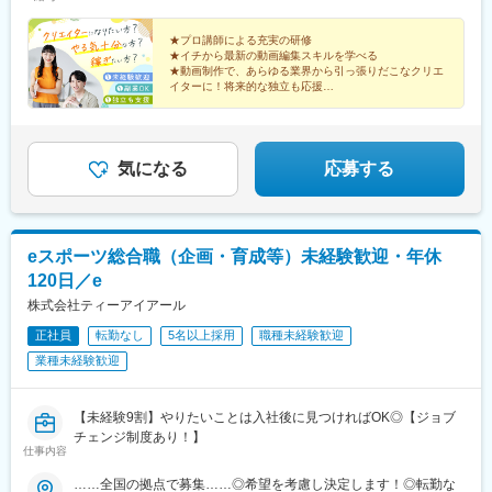
駅、バスセンター前駅、仙台駅、近鉄名古屋駅、淀屋橋駅、姫路
駅、七条駅、袋町駅、櫛田神社前駅、美栄橋駅、京王八王子駅、
★プロ講師による充実の研修
石上駅、海老名駅(相鉄・小田急)、八木崎駅、京成千葉駅、桜木町
★イチから最新の動画編集スキルを学べる
駅、新宿駅(東京メトロ)、大神宮下駅、狸小路駅、仙台駅(地下
★動画制作で、あらゆる業界から引っ張りだこなクリエ
鉄)、名鉄名古屋駅、北新地駅、五条駅(京都市営)、紙屋町東駅、
イターに！将来的な独立も応援
――
市役所前駅(愛媛県)、祇園駅(福岡県)、旭橋駅、千葉駅
◎安定収入／固定給あり
◎副業OK
◎在宅可
◎年間休日120日以上
気になる
応募する
◎基本定時退勤
eスポーツ総合職（企画・育成等）未経験歓迎・年休
120日／e
株式会社ティーアイアール
正社員
転勤なし
5名以上採用
職種未経験歓迎
業種未経験歓迎
【未経験9割】やりたいことは入社後に見つければOK◎【ジョブ
チェンジ制度あり！】
仕事内容
……全国の拠点で募集……◎希望を考慮し決定します！◎転勤な