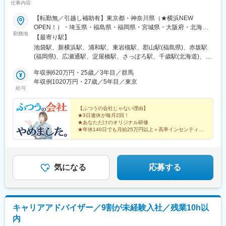
仕事内容
【転勤無／引越し補助有】東京都・神奈川県（★横浜NEW
OPEN！）・埼玉県・福島県・福岡県・宮城県・大阪府・北海道
勤務地
（★千歳NEW OPEN！）・群馬県・広島県・千葉県・茨城県の自
【最寄り駅】
社拠点・プロジェクト先※希望があれば転勤可能※U・Iターン支援
池袋駅、新横浜駅、浦和駅、東岩槻駅、郡山駅(福島県)、赤坂駅
有（引越し支援制度）※車通勤OKの場合は無料駐車場完備■東京本
(福岡県)、広瀬通駅、淀屋橋駅、さっぽろ駅、千歳駅(北海道)、佐
社 「池袋駅」徒歩5分■横浜支店 ★2月OPEN！「新横浜駅」徒
野のわたし駅、縮景園前駅、東池袋駅、西鉄福岡駅、勾当台公園
歩8分■浦和支社「浦和駅」徒歩3分■岩槻支社「東岩槻駅」徒歩4
年収例620万円・25歳／3年目／群馬
駅、北浜駅(大阪府)、大通駅、女学院前駅、あおば通駅、なにわ橋
分■福島支店「郡山駅」徒歩1分※車通勤OK■福岡支店 「赤坂
年収例1020万円・27歳／5年目／東京
駅、西４丁目駅、家庭裁判所前駅
給与
駅」徒歩4分・「天神駅」徒歩10分■宮城支店「広瀬通駅」徒歩4
分・「仙台駅」徒歩7分■大阪支店 「本町駅 」徒歩2分■北海道札
幌支店「さっぽろ駅」徒歩5分・「大通駅」徒歩3分・「札幌駅」
【ふつうの会社じゃない理由】
★3日連休が毎月2回！
徒歩5分※車通勤OK■北海道千歳支店 ★3月OPEN！「千歳駅」徒
★あなただけのオリジナル研修
歩5分※車通勤OK■群馬支店「高崎駅」より車で10分※車通勤OK■
★年休140日でも月給25万円以上＋高率インセンティブ
広島支店「縮景園前駅」徒歩1分・「広島駅」徒歩10分※受動喫煙
も支給
★８年連続全国No.1
防止対策：屋外喫煙ルーム有
★社員の転職を会社が応援！
★最大100万円！自動車購入補助 など福利厚生も魅力
気になる
応募する
キャリアアドバイザー／9割が未経験入社／残業10h以
内