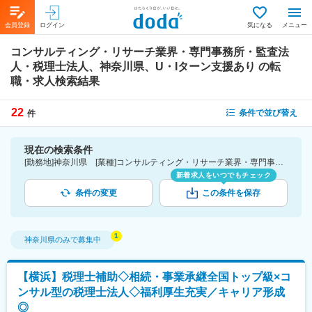
会員登録
ログイン
気になる
メニュー
コンサルティング・リサーチ業界・専門事務所・監査法
人・税理士法人、神奈川県、U・Iターン支援あり
の転
職・求人検索結果
22
条件で並び替え
件
現在の検索条件
[勤務地]神奈川県 [業種]コンサルティング・リサーチ業界・専門事務所・監査法人・税理士法人 [詳細条件](待遇・福利厚生)U・Iターン支援あり
新着求人をいつでもチェック
条件の変更
この条件を保存
神奈川県
のみで募集中
【横浜】税理士補助◇相続・事業承継全国トップ級×コ
ンサル型の税理士法人◇福利厚生充実／キャリア形成
◎