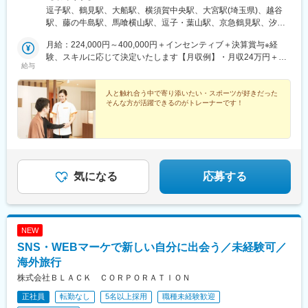
岡町18-1 5F■大船店／神奈川県鎌倉市大船1-24-19 1F■横須賀モア
逗子駅、鶴見駅、大船駅、横須賀中央駅、大宮駅(埼玉県)、越谷
ーズシティ店／神奈川県横須賀市若松町2-30 横須賀モアーズシテ
駅、藤の牛島駅、馬喰横山駅、逗子・葉山駅、京急鶴見駅、汐入
ィ4F■そごう大宮店／埼玉県さいたま市大宮区桜木町1-6-2■越谷
駅、東日本橋駅、馬喰町駅
店／埼玉県越谷市弥生町17-1 越谷ツインシティA街区302-6■イオ
月給：224,000円～400,000円＋インセンティブ＋決算賞与※経
ンモール春日部店／埼玉県春日部市下柳420-1 イオンモール春日
験、スキルに応じて決定いたします【月収例】・月収24万円＋イ
給与
部3F■日本橋馬喰町店／東京都中央区東日本橋3-3-10 1F
ンセンティブ（個人業績給＋店舗業績給）（22歳／入社2年
目）・月収27万円＋インセンティブ（個人業績給＋店舗業績給）
（29歳／入社3年目・店長）
人と触れ合う中で寄り添いたい・スポーツが好きだった
そんな方が活躍できるのがトレーナーです！
気になる
応募する
NEW
SNS・WEBマーケで新しい自分に出会う／未経験可／
海外旅行
株式会社ＢＬＡＣＫ ＣＯＲＰＯＲＡＴＩＯＮ
正社員
転勤なし
5名以上採用
職種未経験歓迎