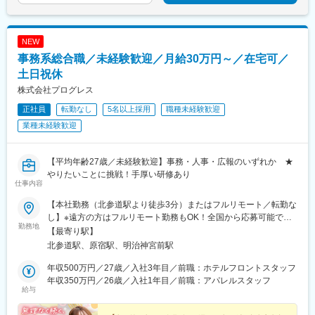
NEW
事務系総合職／未経験歓迎／月給30万円～／在宅可／
土日祝休
株式会社プログレス
正社員
転勤なし
5名以上採用
職種未経験歓迎
業種未経験歓迎
【平均年齢27歳／未経験歓迎】事務・人事・広報のいずれか ★
やりたいことに挑戦！手厚い研修あり
仕事内容
【本社勤務（北参道駅より徒歩3分）またはフルリモート／転勤な
し】※遠方の方はフルリモート勤務もOK！全国から応募可能で
勤務地
す！※研修は本社（東京）にて実施■本社東京都渋谷区千駄ヶ谷3-
【最寄り駅】
51-10 PORTALPOINT HARAJUKU FD-13＜アクセス＞・東京メ
北参道駅、原宿駅、明治神宮前駅
トロ「北参道駅」より徒歩3分・JR線「原宿駅」より徒歩9分・JR
線「千駄ヶ谷駅」より徒歩8分・都営地下鉄「国立競技場駅」A4
年収500万円／27歳／入社3年目／前職：ホテルフロントスタッフ
出口より徒歩8分＝＝＝＝＝＝＝＝＞＞★check！◎安心して上京
年収350万円／26歳／入社1年目／前職：アパレルスタッフ
給与
できる上京・入社に合わせて転居される方には、寮や社宅・引っ
越し支援・家賃補助などをサポートします。◎独り立ち後はリモ