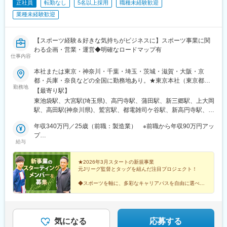
正社員
転勤なし
5名以上採用
職種未経験歓迎
業種未経験歓迎
【スポーツ経験＆好きな気持ちがビジネスに】スポーツ事業に関
わる企画・営業・運営◆明確なロードマップ有
仕事内容
本社または東京・神奈川・千葉・埼玉・茨城・滋賀・大阪・京
都・兵庫・奈良などの全国に勤務地あり。★東京本社（東京都豊
勤務地
島区）／転勤なし！U・Iターン歓迎★■東京都豊島区東池袋1-25-6
【最寄り駅】
PMO池袋8階◎池袋駅徒歩5分！複数路線利用可能でアクセス良
東池袋駅、大宮駅(埼玉県)、高円寺駅、蒲田駅、新三郷駅、上大岡
好！■東北支店〒983-0852宮城県仙台市宮城野区榴岡3-4-1 アゼ
駅、高田駅(神奈川県)、鷲宮駅、都電雑司ケ谷駅、新高円寺駅、蓮
リアヒルズ3階■関西支社〒530-0013大阪府大阪市北区茶屋町16-
沼駅、池袋駅
1H1O梅田茶屋町606■中部支店〒460-0008愛知県名古屋市中区栄
年収340万円／25歳（前職：製造業） ※前職から年収90万円アッ
3-8-21伊勢町平和ビル5階■九州支店〒810-0001福岡県福岡市中央
プ
給与
区天神1-1-1アクロス福岡11階★入社時から約半年間は、以下のい
年収380万円／22歳（前職：不動産） ※前職から年収80万円アッ
ずれかの直営店、全国の他店舗（希望地）になります◎テルル大
プ
宮店◎テルル高円寺店◎テルル蒲田店◎テルルMEGAドン・キホ
★2026年3月スタートの新規事業
元Jリーグ監督とタッグを組んだ注目プロジェクト！
ーテ 三郷店◎テルルイトーヨーカドー横浜別所店◎テルルそよら
横浜高田店◎テルルアリオ鷲宮店
◆スポーツを軸に、多彩なキャリアパスを自由に選べる
◆成果はしっかり還元！20代で年収1000万超の実績あ
り
◆新規事業のため、アイデアが形に＆ポストも狙える
気になる
応募する