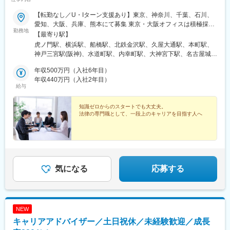
【転勤なし／U・Iターン支援あり】東京、神奈川、千葉、石川、
愛知、大阪、兵庫、熊本にて募集 東京・大阪オフィスは積極採用
勤務地
中です◎◎下記いずれかのオフィスでの勤務東京：東京都港区西
【最寄り駅】
新橋1-8-1 REVZO虎ノ門9階横浜：神奈川県横浜市西区北幸1-
虎ノ門駅、横浜駅、船橋駅、北鉄金沢駅、久屋大通駅、本町駅、
11-11 NMF横浜西口ビル7階 船橋：千葉県船橋市本町2-1-34 船
神戸三宮駅(阪神)、水道町駅、内幸町駅、大神宮下駅、名古屋城
橋スカイビル8階金沢：石川県金沢市武蔵町1-16 CROSS武蔵町5
駅、三宮・花時計前駅、通町筋駅、虎ノ門ヒルズ駅、東大手駅、
階 名古屋：愛知県名古屋市東区泉1-1-31 吉泉ビル10階 大阪：大
年収500万円（入社6年目）
三宮駅(神戸新交通)、九品寺交差点駅
阪府大阪市西区西本町1-7-1 信濃橋FJビル4・5階神戸：兵庫県神
年収440万円（入社2年目）
給与
戸市中央区御幸通6-1-10 オリックス神戸三宮ビル10階熊本：熊
本県熊本市中央区安政町 4-23 アクア熊本水道町 6階※受動喫煙
対策：防止条例に基づき所内分煙
知識ゼロからのスタートでも大丈夫。
法律の専門職として、一段上のキャリアを目指す人へ
気になる
応募する
NEW
キャリアアドバイザー／土日祝休／未経験歓迎／成長