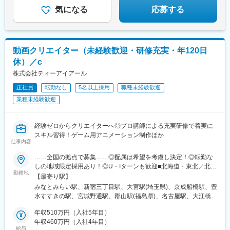
気になる
応募する
動画クリエイター（未経験歓迎・研修充実・年120日
休）／c
株式会社ティーアイアール
正社員
転勤なし
5名以上採用
職種未経験歓迎
業種未経験歓迎
経験ゼロからクリエイターへ◎プロ講師による充実研修で着実に
スキル習得！ゲーム用アニメーション制作ほか
仕事内容
……全国の拠点で募集……◎配属は希望を考慮し決定！◎転勤な
しの地域限定採用あり！◎U・Iターンも歓迎■北海道・東北／北海
勤務地
道、宮城、福島■関東／東京、神奈川、埼玉、千葉■中部／愛知■
【最寄り駅】
近畿／大阪、京都、兵庫■中四国／広島、愛媛■九州／福岡、鹿児
みなとみらい駅、新宿三丁目駅、大宮駅(埼玉県)、京成船橋駅、豊
島、沖縄※受動喫煙対策あり：屋内全面禁煙
水すすきの駅、宮城野通駅、郡山駅(福島県)、名古屋駅、大江橋
駅、山陽姫路駅、京都駅、本通駅、松山市駅、博多駅、新屋敷
年収510万円（入社5年目）
駅、県庁前駅(沖縄県)、町田駅、八王子駅、藤沢駅、海老名駅(相
年収460万円（入社4年目）
模線)、春日部駅、栄町駅(千葉県)、柏駅、新宿御苑前駅、船橋
給与