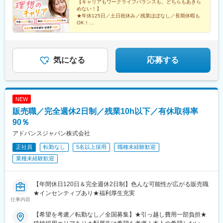
ートワークが可能週3日リモートワークの先輩も。遠方の方はフル
【キャリアもワークライフバランスも。どちらもあきら
めない！】
リモート勤務もOK！ライフステージの変化に合わせて、柔軟な働
★年休125日／土日祝休み／残業ほぼなし／長期休暇も
き方ができます。
OK！
☆平均年齢27歳／同期と一緒に成長／先輩の前職は飲
食・受付など
★ネイル・髪型・服装自由／産育休取得実績多数！復帰
率100％
気になる
応募する
NEW
販売職／完全週休2日制／残業10h以下／有休取得率
90％
アドバンスジャパン株式会社
正社員
転勤なし
5名以上採用
職種未経験歓迎
業種未経験歓迎
【年間休日120日＆完全週休2日制】色んな可能性が広がる販売職
★インセンティブあり★福利厚生充実
仕事内容
【希望を考慮／転勤なし／全国募集】★引っ越し費用一部負担★