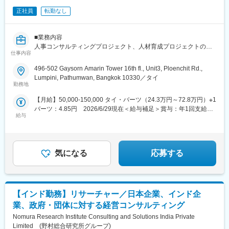
正社員
転勤なし
■業務内容
人事コンサルティングプロジェクト、人材育成プロジェクトのデ
仕事内容
リバリー
・見込み顧客への営業、提案活動、顧客リレーション
496-502 Gaysorn Amarin Tower 16th fl., Unit3, Ploenchit Rd.,
・プロジェクト設計、プロジェクトマネジメント
Lumpini, Pathumwan, Bangkok 10330／タイ
・プロジェクトデリバリー、研修ファシリテーション
勤務地
・社内活動やバックオフィス機能の一部サポート
【月給】50,000-150,000 タイ・バーツ（24.3万円～72.8万円）※1
バーツ：4.85円 2026/6/29現在＜給与補足＞賞与：年1回支給
■弊社で働く魅力：
給与
（業績に拠る）
アジアン・アイデンティティは、タイを拠点に東南アジアの日
系・外資企業向けに人事コンサルティングを提供する専門ファー
ムです。主な業務は、人事制度の設計・運用支援、経営層・管理
職・一般従業員向けの研修やワークショップの企画・実施、組織
気になる
応募する
風土改革の推進など、多岐にわたります。
クライアント企業の経営課題と密接に関わりながら、現場の課題
を解決する実践的なコンサルティングが特徴です。例えば、
MBO（目標管理制度）の導入支援では、単なる制度設計に留まら
【インド勤務】リサーチャー／日本企業、インド企
ず、現場の理解を深めるためのワークショップを併せて実施し、
制度が定着するまで伴走します。また、経営戦略に基づいた報酬
業、政府・団体に対する経営コンサルティング
制度の再設計や、次世代リーダー育成プログラムの開発など、企
Nomura Research Institute Consulting and Solutions India Private
業の成長に直結するプロジェクトを推進できます。
Limited (野村総合研究所グループ)