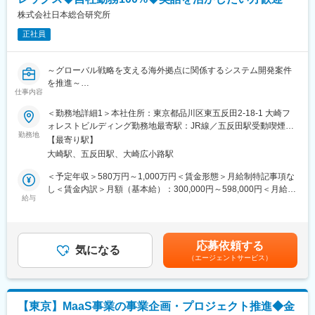
ています。
※将来的に海外赴任の可能性有（社員の30%が海外赴任中）。国内
株式会社日本総合研究所
※S&P格付けにてトヨタ自動車と同等の格付けを取得（長期：A
でのご活躍が認められた方は、入社3～5年後を目安に海外に赴任
＋、短期：A-1＋）
正社員
しています。
変更の範囲：会社の定める業務
■組織構成
～グローバル戦略を支える海外拠点に関係するシステム開発案件
経理部 経理G 連結T：8名（管理職1名、係長級3名、担当職2名、
を推進～
出向者、派遣）
仕事内容
●三井住友FG・SMBCグループを対象に最上流から提案可能×大規
模案件
＜勤務地詳細1＞本社住所：東京都品川区東五反田2-18-1 大崎フ
■魅力
●自社勤務100％(大崎・豊洲)／週2～3日在宅勤務可／有給休暇取
ォレストビルディング勤務地最寄駅：JR線／五反田駅受動喫煙対
当グループは「モビリティサービスカンパニー」への変革を掲げ
得率83％
勤務地
策：屋内全面禁煙＜勤務地詳細2＞海外オフィス住所：アメリカ
ており、当社が担う販売金融領域においても、決済アプリの運営
【最寄り駅】
●年収アップ実績多数！社員への投資が盛んで福利厚生整備・手当
（ニューヨーク）・イギリス（ロンドン）・シンガポール・中国
や連結子会社（商用車領域）・関連会社（愛車サブスクリプショ
大崎駅、五反田駅、大崎広小路駅
多数
（上海） 受動喫煙対策：屋内全面禁煙変更の範囲：会社の定める
ンサービス）の設立など、新しい事業領域へチャレンジを続けて
事業所（リモートワーク含む）
＜予定年収＞580万円～1,000万円＜賃金形態＞月給制特記事項な
います。世界規模の大手自動車メーカーやその支えとなっている
【業務内容】
し＜賃金内訳＞月額（基本給）：300,000円～598,000円＜月給＞
企業に携われる大変貴重なポジションです。
SMBCグループのグローバル戦略を支える海外拠点（米国・英
給与
300,000円～598,000円＜昇給有無＞有＜残業手当＞有＜給与補足
国・シンガポール・中国）に関係するシステム開発案件を推進い
＞※前職考慮の上、当社規定により支給します賃金はあくまでも目
■当社の特徴
ただきます。
安の金額であり、選考を通じて上下する可能性があります。月給
グローバル共通の重要課題を効率的に解決するための企画戦略／
グループのグローバルビジネス拡大に伴い、高難度かつ大規模な
(月額)は固定手当を含めた表記です。
世界の金融ネットワークを統括するためのトヨタ自動車持株会
応募依頼する
システム開発が増加している中で、グローバル戦略の成否をシス
気になる
社。総資産22兆円、世界40以上の国・地域で自動車ローンやリー
（エージェントサービス）
テム開発プロジェクト管理の面から支えていただく仕事です。
スを中心とした自動車販売金融を展開。
国内拠点または海外拠点に配属し、国内外一体で業務に取り組ん
でいただきます。
■ビジネスモデル
戦略・統括会社という位置付けで、長期的な視野・グループとし
【東京】MaaS事業の事業企画・プロジェクト推進◆金
【プロジェクト事例】