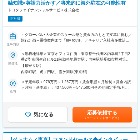
ての一体感の醸成の観点から上流部分である企画戦略に特化した
融知識×英語力活かす／将来的に海外駐在の可能性有
・日本総研国内拠点でのSMBCグループ海外拠点システムのアプ
業務を遂行。
リケーション開発案件推進の支援
トヨタファイナンシャルサービス株式会社
（１）自動車ローンやリースを中心とした自動車販売金融の展開
・日本総研海外拠点（米国・英国・シンガポール・中国）でのシ
（２）トヨタ自動車が戦略的に実施する各プロジェクト支援
正社員
ステム企画／アプリケーション開発及びプロジェクトマネジメン
例：KINTO／TOYOTA Wallet／トヨタ・ブロックチェーン・ラボ
トの推進
／トヨタMaaS「my route」、ウーブンシティ等
～グローバル×大企業のスケール感と資金力のもとで変革に挑む／
【ポジションの魅力】
変更の範囲：会社の定める業務
旅行計画～乗換案内まで「my route」／キャリア入社者多数活躍
SMBCグループの海外ビジネスに関わる中で、国内・海外拠点の
仕事内容
／世界40以上の国と地域に展開・20 拠点以上で駐在員が勤務～
多国籍メンバーと協働して、海外システム開発・プロジェクト推
＜勤務地詳細＞東京オフィス住所：東京都千代田区内幸町2丁目2
進を経験できる（海外赴任、出張あり）
■募集背景
番2号 富国生命ビル21階勤務地最寄駅：内幸駅駅受動喫煙対策：
トヨタ自動車の金融統括会社である当社。トヨタ自動車が自動車
勤務地
敷地内全面禁煙変更の範囲：会社の定める事業所（リモートワー
【充実した福利厚生制度】
【最寄り駅】
を製造・販売する先では、トヨタの販売店でお客様が自動車を購
ク含む）
服装自由、在宅勤務完全導入など、ライフステージに合わせた柔
内幸町駅、虎ノ門駅、霞ケ関駅(東京都)
入しやすいようトヨタファイナンスがローンやリースといった金
軟な働き方が可能です。
融サービスを開発し提供しており、それらを当社が統括していま
＜予定年収＞978万円～1,267万円＜賃金形態＞月給制＜賃金内訳
・海外トレーニー制度
す。
＞月額（基本給）：437,500円～547,500円その他固定手当/月：
・カフェテリア式研修（社内外研修受講制度）
世界でのトヨタGの販売台数が増えるにつれ、当社金融ビジネス
給与
8,000円＜月給＞445,500円～555,500円＜昇給有無＞有＜残業手
・テレワーク、在宅勤務、フレックス、育児休暇取得、時短勤務
も拡大し続けています。現地法人を日本から統括する当社とし
当＞有＜給与補足＞■賞与実績:年2回【年収例】・30代前半：基本
など、働き方を柔軟に変更可
て、体制強化のため積極的に採用を行っています。
給437,500円、年収978万円（残業20H込）・30代後半：基本給
・ワークスタイル手当、住宅手当、退職金、出産・育児、介護に
487,500円、年収1,075万円（残業20H込）※給与詳細は経験・能
関わる制度、等
応募依頼する
■業務概要
気になる
力・前職給与等を踏まえて決定します。賃金はあくまでも目安の
（エージェントサービス）
仕事の内容 ご経験に合わせて、下記業務をお任せします。
金額であり、選考を通じて上下する可能性があります。月給(月額)
【企業概要】
・my route事業における事業計画・方針の策定および実行、KPI・
は固定手当を含めた表記です。
システムインテグレーション・コンサルティング・シンクタンク
進捗管理
の3つの機能を有する、SMBCグループの中核を担うIT戦略企業で
・新規導入地域の検討・提案・折衝業務
す。
【ベトナム／東京】ファンドセールス◆インタビュー