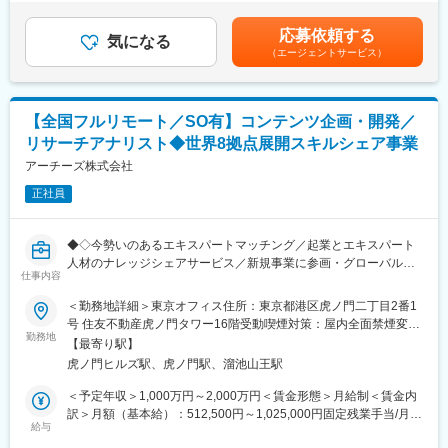
ビリティーや顧客体験、ビジネスサイドの成長戦略等を複合的に
・世界中のエキスパートとのネットワークと交渉力
代後半：月給348,000円、年収710万円 ・30代中盤：月給
判断しながら、プロダクトの価値向上に向けて積極的にプロダク
・ビジネス英語力
458,000円、年収1,028万円 ・30代後半：月給488,000円、年収
応募依頼する
ト戦略企画、プロダクトマネジメントに関わっていただきます。
気になる
1,100万円※給与詳細は経験・能力・前職給与等を踏まえて決定し
（エージェントサービス）
■入社後の体制
ます。賃金はあくまでも目安の金額であり、選考を通じて上下す
■業務例
東京のオペレーションチームの新規立ち上げメンバーの募集とな
る可能性があります。月給(月額)は固定手当を含めた表記です。
・プロダクト価値向上に向けた戦略企画業務
ります。
・維持運用、及び新規企画を踏まえたプロダクトマネジメント業
入社後はベトナム拠点のマネージャ―とリモートでOJT、もしく
【全国フルリモート／SO有】コンテンツ企画・開発／
務
はベトナムでの研修を予定しております。
リサーチアナリスト◆世界8拠点展開スキルシェア事業
・トヨタ自動車及びトヨタファイナンス、協力会社、協業先等と
オンライン商談が多いため、海外拠点からもきちんとフォローを
の合意形成、協業推進
アーチーズ株式会社
しますのでご安心ください。
・新ユーザー獲得を目的としたアプリ機能・イベント企画、及び
正社員
プロジェクトマネジメント
変更の範囲：会社の定める業務
・アライアンス先の選定、及びアライアンス先との協業企画、プ
ロジェクトマネジメント等
◆◇今勢いのあるエキスパートマッチング／起業とエキスパート
人材のナレッジシェアサービス／新規事業に参画・グローバルに
※将来的に海外赴任の可能性有（社員の30%が海外赴任中）。国内
仕事内容
活躍可◆◇
でのご活躍が認められた方は、入社3～5年後を目安に海外に赴任
＜勤務地詳細＞東京オフィス住所：東京都港区虎ノ門二丁目2番1
しています。
アーチーズが展開する機関投資家向けインテリジェンス・プラッ
号 住友不動産虎ノ門タワー16階受動喫煙対策：屋内全面禁煙変更
トフォーム「Expert Knowledge Bank」は、各領域のトップエキ
勤務地
の範囲：会社の定める事業所（リモートワーク含む）
■求人の魅力
【最寄り駅】
スパートの知見を構造化し、投資家の高度な意思決定を支える一
・何をしたらNGということはなく、挑戦的な姿勢や行動力が評価
虎ノ門ヒルズ駅、虎ノ門駅、溜池山王駅
次情報データベースです。
されます。資本体力のある会社のため、より社会影響度の高い事
現在、当社の独自データはBloomberg経由でも配信されるなど世
＜予定年収＞1,000万円～2,000万円＜賃金形態＞月給制＜賃金内
業伸長に主体的に関わりたい方に合致する組織です。
界中から注目を集めており、日本発の知見を起点にアジア全域へ
訳＞月額（基本給）：512,500円～1,025,000円固定残業手当/月：
・ペイメントGはトヨタGの個人向け決済ソリューションのオーナ
拡大するフェーズにあります。
給与
147,500円～295,000円（固定残業時間45時間0分/月）超過した時
ー組織として、トヨタGの販売店を主とし、グループ全体の顧客