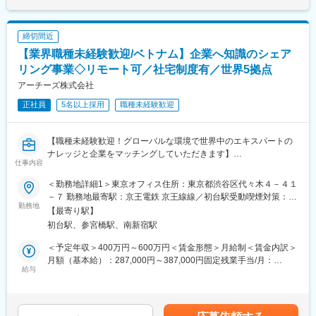
・大手メーカーのSAP導入支援
り、選考を通じて上下する可能性があります。月給(月額)は固定手
・次世代EV関連のグローバル調査支援
当を含めた表記です。
■ビジネスモデル
戦略・統括会社という位置付けで、長期的な視野・グループとし
締切間近
【強み】
ての一体感の醸成の観点から上流部分である企画戦略に特化した
【業界職種未経験歓迎/ベトナム】企業へ知識のシェア
・各メンバーがグローバルプロジェクト実行の豊富な経験や駐在
業務を遂行。
経験から広いグローバル視野を持っている
リング事業◇リモート可／社宅制度有／世界5拠点
（１）自動車ローンやリースを中心とした自動車販売金融の展開
・言語文化だけでなく、各地域の産業の主要なトレンド・チャレ
アーチーズ株式会社
（２）トヨタ自動車が戦略的に実施する各プロジェクト支援
ンジに対する深い理解とEYグローバル・ソリューション・知見と
例：KINTO／TOYOTA Wallet／トヨタ・ブロックチェーン・ラボ
正社員
5名以上採用
職種未経験歓迎
経験を掛け合わせることで最適なソリューションをクライアント
／トヨタMaaS「my route」、ウーブンシティ等
に提供できる
変更の範囲：会社の定める業務
【職種未経験歓迎！グローバルな環境で世界中のエキスパートの
変更の範囲：会社の定める業務
ナレッジと企業をマッチングしていただきます】
仕事内容
※サービスについて：エキスパートマッチングサービス
＜勤務地詳細1＞東京オフィス住所：東京都渋谷区代々木４－４１
お客様の調査したいテーマに関して、同社のオペレーションチー
－７ 勤務地最寄駅：京王電鉄 京王線線／初台駅受動喫煙対策：屋
ムが世界中のエキスパートから最適なエキスパートをマッチング
勤務地
内全面禁煙＜勤務地詳細2＞ベトナムオフィス住所：ベトナム ホ
【最寄り駅】
するサービス。迅速かつリーズナブルに業界の専門知識を収集で
ーチミン市内 受動喫煙対策：敷地内全面禁煙変更の範囲：本文参
初台駅、参宮橋駅、南新宿駅
きます。
照
※主なクライアント：戦略コンサルティングファーム、投資ファン
＜予定年収＞400万円～600万円＜賃金形態＞月給制＜賃金内訳＞
ド、大手事業会社等
月額（基本給）：287,000円～387,000円固定残業手当/月：
給与
35,000円～50,000円（固定残業時間40時間0分/月）超過した時間
■業務内容【変更の範囲：会社の定める業務】
外労働の残業手当は追加支給＜月給＞322,000円～437,000円（一
（1）クライアントとエキスパートをマッチング
律手当を含む）＜昇給有無＞有＜残業手当＞有＜給与補足＞※当社
・クライアントからの問合せに対し、課題についての知識/スキル
規定に基づき、経験・能力・前職の給与などを考慮して決定しま