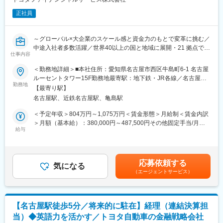
ます。
正社員
■一日の流れ
午前：メール処理、内部ミーティング
午後：顧客とのミーティング（1日2-3件、オンラインまたは対
～グローバル×大企業のスケール感と資金力のもとで変革に挑む／
面）
中途入社者多数活躍／世界40以上の国と地域に展開・21 拠点で駐
仕事内容
＊フレックス制（コアタイム有り）で勤務時間を自分で決定でき
在員が勤務（本社社員の30%が海外赴任中）～
ます。休憩時間を十分に取ることができます。
＜勤務地詳細＞■本社住所：愛知県名古屋市西区牛島町6-1 名古屋
＊同僚は明るく、執務エリアやパントリーでは自由にディスカッ
■募集背景
ルーセントタワー15F勤務地最寄駅：地下鉄・JR各線／名古屋駅
ションが交わされています。
トヨタ自動車の金融統括会社である当社。トヨタ自動車が自動車
勤務地
受動喫煙対策：敷地内全面禁煙変更の範囲：会社の定める事業所
【最寄り駅】
＊大小様々な会議室があり、オンラインミーティングの同時設定
を製造・販売する先では、トヨタの販売店でお客様が自動車を購
（リモートワーク含む）
名古屋駅、近鉄名古屋駅、亀島駅
が可能です。また集中スペースもあります。
入しやすいようトヨタファイナンスがローンやリースといった金
融サービスを開発し提供しており、それらを当社が統括していま
＜予定年収＞804万円～1,075万円＜賃金形態＞月給制＜賃金内訳
■求人のポイント
す。
＞月額（基本給）：380,000円～487,500円その他固定手当/月：
・フィリピンに進出されるクライアントのパートナーとしてスム
世界でのトヨタGの販売台数が増えるにつれ、当社金融ビジネス
給与
8,000円＜月給＞388,000円～495,500円＜昇給有無＞有＜残業手
ーズな事業運営や拡大のサポートができる、やりがいの大きなお
も拡大し続けています。現地法人を日本から統括する当社とし
当＞有＜給与補足＞■賞与:年2回【年収例】30代前半：月給
仕事です。株式譲渡、清算などの様々なステージに関与でき、プ
て、体制強化のため積極的に採用を行っています。
437,500円、年収1,021万円（残業30H込）30代後半：月給
ロフェッショナルとして経験を積むことができます。
487,500円、年収1,122万円（残業30H込）※給与詳細は経験・能
応募依頼する
・会計監査ではないので、未来を見据えたお仕事が可能です。
■業務内容
気になる
力・前職給与等を踏まえて決定します。賃金はあくまでも目安の
・海外で事業を展開される企業動向から、社会情勢やビジネスト
（エージェントサービス）
ご経験に合わせて、海外人事関連業務のいずれかをお任せしま
金額であり、選考を通じて上下する可能性があります。月給(月額)
レンドなどについて知る良い機会を得られます。
す。
は固定手当を含めた表記です。
・クライアントのマネジメント、経営企画部、海外事業部、事業
部、経理部、人事部、法務部、内部監査室などの方々とやり取り
（1）海外幹部人事
【名古屋駅徒歩5分／将来的に駐在】経理（連結決算担
をするポジションであり、信頼していただき、お役に立てる経験
海外子会社幹部育成プログラムの企画・運営、グローバル幹部の
当）◆英語力を活かす／トヨタ自動車の金融戦略会社
ができます。
評価・報酬管理、サクセッションプラン等