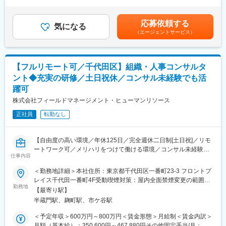
間外労働の残業手当は追加支給＜月給＞660,000円～1,320,000円
タッチポイント、リソースを活用した事業展開を推進できる事が
■業務内容
（一律手当を含む）＜昇給有無＞有＜残業手当＞有＜給与補足＞※
強みであり、ユニークポイントです。特に車両購入や車の活用、
エキスパートの知見を「投資家の意思決定に直結するインテリジ
当社規定に基づき、経験・能力・前職の給与などを考慮して決定
今後の技術進化よる移動体験の変革に興味関心のある方にはこの
応募依頼する
ェンス」へとデザインし、「Expert Knowledge Bank」をEnd-to-
気になる
します。■年間賞与：平均1～2ヵ月分■別途SO付与の可能性有賃
上ない環境です。
（エージェントサービス）
Endで創り上げる新規事業開発およびプロダクトマネジメントを
金はあくまでも目安の金額であり、選考を通じて上下する可能性
担っていただきます。
があります。月給(月額)は固定手当を含めた表記です。
■当社の特徴
グローバル共通の重要課題を効率的に解決するための企画戦略／
◎一次情報のデザインと獲得
世界の金融ネットワークを統括するためのトヨタ自動車持株会
【フルリモート可／千代田区】組織・人事コンサルタ
世界中の投資家が真に渇望する「世の中にない一次情報」を特
社。総資産22兆円、世界40カ国以上の国・地域で自動車ローンや
ント◆充実の研修／土日祝休／コンサル未経験でも活
定・収集し、意思決定に使える状態へとデザイン
リースを中心とした自動車販売金融を展開。
躍可
◎プロダクト開発とITチーム連携
収集したインテリジェンスをプラットフォーム上にどう実装し、
株式会社フィールドマネージメント・ヒューマンリソース
変更の範囲：会社の定める業務
価値を最大化するか、ITチームと連携してプロダクト開発を牽引
正社員
転勤なし
◎トップ投資家との対話とセールス連携
機関投資家の潜在的ニーズや求める機能を正確に把握。セールス
チームと協働し、完成したプロダクトを市場へ強力に売り込み
【自由度の高い環境／年休125日／完全週休二日制[土日祝]／リモ
◎最先端のオペレーション構築
ートワーク可／メリハリをつけて働ける環境／コンサル未経験の
テクノロジーをフル活用し、「顧客との高度なコミュニケーショ
仕事内容
方もご活躍しておりますので、積極的なご応募をお待ちしており
ン」や「最終的な商品化・ビジネスデベロップメント」という高
ます！】
付加価値業務にフォーカスする体制を構築
＜勤務地詳細＞本社住所：東京都千代田区一番町23-3 フロントプ
レイス千代田一番町4F受動喫煙対策：屋内全面禁煙変更の範囲：
■業務内容
勤務地
■ポジション魅力
会社の定める事業所（リモートワーク含む）
【最寄り駅】
大手企業の経営者または、人事部門/経営戦略/各機能部門の責任者
◎勤務地・働く場所は完全自由
半蔵門駅、麹町駅、市ケ谷駅
に対して、次世代リーダー育成トレーニング、人事制度構築、教
国内外問わず「どこで働いてもOK」です。プロフェッショナルと
育体系構築、組織開発、DX関連などのコンサルティングを行いま
して成果にコミットしていただく分、働く環境はライフスタイル
＜予定年収＞600万円～800万円＜賃金形態＞月給制＜賃金内訳＞
す。
に合わせて完全に自由な選択が可能です。
月額（基本給）：350,600円～467,880円その他固定手当/月：