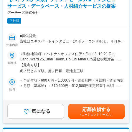
・各地域で進行するプロジェクトの進捗管理
銀行・カード・リース・証券等をはじめとした業務展開により、
サービス・データベース・人材紹介サービスの提案
・展開地域におけるmy route活用のアドバイザリー
金融サービスに高度かつ新たな付加価値を生み出し、SMBCグル
・地域パートナーからプロダクトへの要求理解と機能改修への要
アーチーズ株式会社
ープの成長をシステムの側面から支えています。
件出し など
正社員
変更の範囲：会社の定める業務
■my routeについて
「すべての人の移動の自由」と「ずっと賑わう街づくり」に貢献
■募集背景
する事をビジョンに掲げ、日本中・ひいては世界中のユーザの移
当社はエキスパートインタビュー(スポットコンサル)と、それを構
動を豊かにする事を目指しています。九州広域への採用をはじめ
仕事内容
造化・データ化した知見データベース(EKB)を、世界中の機関投資
とするサービスの急成長に伴い、ユーザ数・ステークホルダー数
家・ヘッジファンド・PEファンドに提供しています。シンガポー
＜勤務地詳細1＞ベトナムオフィス住所：Floor 3, 19-21 Tan
の増加や事業領域の多様化が進んでいます。
ル・香港・東京というアジアの金融ハブを舞台に、グローバルな
Cang, Ward 25, Binh Thanh, Ho Chi Minh City受動喫煙対策：屋
投資家との関係を一気に拡大していくフェーズに突入しました。
勤務地
内全面禁煙＜勤務地詳細2＞東京オフィス住所：東京都港区虎ノ門
■挑戦を歓迎する環境
【最寄り駅】
本ポジションは、投資ファンドに対するインタビューサービス・
二丁目2番1号 住友不動産虎ノ門タワー16階受動喫煙対策：屋内全
制約が少なく、積極的な提案や行動を評価する文化があります。
虎ノ門ヒルズ駅、虎ノ門駅、溜池山王駅
データベース・人材紹介サービスの提案・販売を担う戦略セール
面禁煙変更の範囲：会社の定める事業所（リモートワーク含む）
トヨタグループならではの資本力を背景に、社会的インパクトの
スです。CEO直下で、若手でも大きな裁量と責任を持って、日本
＜予定年収＞600万円～1,000万円＜賃金形態＞月給制＜賃金内訳
大きい事業成長に主体的に関わることができます。
国内のクライアントだけでなく、シンガポールや香港などアジア
＞月額（基本給）：310,600円～512,500円固定残業手当/月：
の金融ハブへ頻繁に出張し、現地の投資家にもアプローチしてい
給与
89,400円～147,500円（固定残業時間45時間0分/月）超過した時
■当社の特徴
ただきます。
間外労働の残業手当は追加支給＜月給＞400,000円～660,000円
グローバル共通の重要課題を効率的に解決するための企画戦略／
（一律手当を含む）＜昇給有無＞有＜残業手当＞有賃金はあくま
世界の金融ネットワークを統括するためのトヨタ自動車持株会
■業務内容
でも目安の金額であり、選考を通じて上下する可能性がありま
社。自動車販売における金融サービス等を提供する金融会社の統
応募依頼する
1. 自社ナレッジプラットフォームの提案・販売
気になる
す。月給(月額)は固定手当を含めた表記です。
括会社として、経営の一元化による意思決定の迅速化や企画機
（エージェントサービス）
有識者への1時間のスポットインタビュー(エキスパートマッチン
能・リスク管理の充実を図ることを目的に、トヨタ自動車財務部
グ)、および過去のインタビューを蓄積した知見データベース(エキ
門から分離独立し2000年に誕生。総資産43.7兆円超、世界40以上
スパートナレッジバンク / EKB)の導入提案を行います。
の国と地域に展開、国内では傘下にトヨタファイナンス株式会社