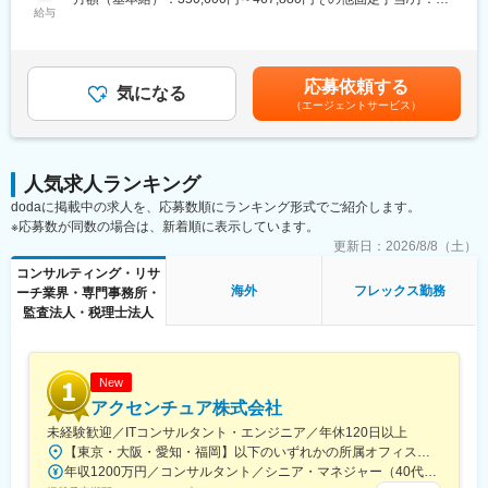
給与
◎SO付与
24,870円～33,110円固定残業手当/月：124,530円～165,677円
■業務詳細
現在IPOを本格的に視野に入れた準備フェーズにあり、事業成長に
（固定残業時間45時間0分/月）超過した時間外労働の残業手当は
毎月様々なテーマで開催しているセミナーにご参加いただいた方
直接コミットいただくことで、極めて大きなエクイティリターン
追加支給＜月給＞500,000円～666,667円（一律手当を含む）＜昇
へのアプローチから、案件を獲得することが約8割です。アプロー
を狙うことが可能です。
給有無＞有＜残業手当＞有＜給与補足＞＜モデル年収＞・アナリ
応募依頼する
チ業務、その後の初回接点は専門スタッフにお任せしております
気になる
◎自社への投資権
スト・コンサルタント：年俸800万円・シニアコンサルタント：
（エージェントサービス）
ので、課題感と状況を把握した上でのアサインがメインとなりま
金融機関在籍時にはコンプライアンス上制限される自社への直接
年俸900万円・マネージャー：年俸1,200万円・シニアマネジャ
す。
投資が可能です。自らの手で企業価値を押し上げ、そのリターン
ー：年俸1,500万円・ディレクター：年俸2,000万円※年次不問。
そのため未経験の方でもご活躍いただける環境になっておりま
を当事者として得るという、エクイティマーケット経験者にとっ
実績次第で半期（6か月）で昇格※インセンティブ制度有賃金はあ
す。
て最大の醍醐味を味わえます。
くまでも目安の金額であり、選考を通じて上下する可能性があり
人気求人ランキング
※人事やコンサルワーク未経験の、他業界出身者が活躍中です。
ます。月給(月額)は固定手当を含めた表記です。
dodaに掲載中の求人を、応募数順にランキング形式でご紹介します。
変更の範囲：会社の定める業務
※応募数が同数の場合は、新着順に表示しています。
■案件について：
300名～3000名の規模感の企業様を中心とし、大手航空会社・化
更新日：
2026/8/8（土）
粧品・食品メーカー、財閥系のグループ企業などとお取引がござ
コンサルティング・リサ
います。
海外
フレックス勤務
ーチ業界・専門事務所・
案件化はマーケティング部門と専任の担当者が行い、コンサルタ
監査法人・税理士法人
ントは提案から実行までを担っております。
プロジェクトは基本的にPMとメンバーの2人1組で進めておりま
す。メンバーは常時5～10件の案件を担当しております。
New
■組織構成：執行役員、MGR、シニアコンサルタント、アナリス
アクセンチュア株式会社
ト
未経験歓迎／ITコンサルタント・エンジニア／年休120日以上
アナリストは20代中盤～30代前半で、コンサルティング未経験の
【東京・大阪・愛知・福岡】以下のいずれかの所属オフィスもしくは各エリアのプロジェクト先 所属オフィス：■赤坂インターシティ■関西オフィス■アクセンチュア・アドバンスト・テクノロジーセンター名古屋■福岡オフィス※詳細は勤務地一覧よりご覧いただけます。※所属オフィスを問わずプロジェクトにより、国内出張、海外出張の可能性があります【魅力ポイント│世界の知恵を活用】世界中のベストプラクティスがデータベースに集約されており、数多くの事例や社員の知恵を活用できます。日本では前例のない案件でも、世界各国の社員からオンライン・オフライン（海外出張）問わず、気軽にアドバイスを受けることができます。★ この求人のPOINT ★￣￣V￣￣￣￣￣￣￣￣￣＃世界約78万人規模の大手基盤で安定性◎若手から裁量大きく挑戦・成長できる環境＃土日祝休／連続5日以上の休暇取得も可能！／フルフレックス（コアタイムなし）＃コンサル・IT未経験者向けの手厚い研修◎／メンター制度もあるため安心してチャレンジOK！
方も多数活躍しております。
年収1200万円／コンサルタント／シニア・マネジャー（40代） 年収1000万円／テクノロジーアーキテクト（30代）