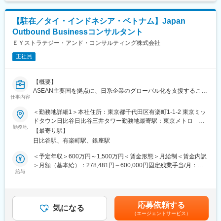
は固定手当を含めた表記です。
（１）年間開発予算規模は約1千億円。基本的には開発予算5億円
変更の範囲：会社の定める業務
以上の大規模案件に絞りガバナンス推進をしています。100億円
【駐在／タイ・インドネシア・ベトナム】Japan
以上のプロジェクトに関わる機会が魅力。
Outbound Businessコンサルタント
（２）グローバルで大企業のスケール感にも関わらず、ビジネス
の特質上少数精鋭で事業運営をしているためオーナーシップをも
ＥＹストラテジー・アンド・コンサルティング株式会社
って仕事に取り組むことが可能。
正社員
■働く環境
・在宅可／フレックス／土日祝休
【概要】
・外国籍社員が多数活躍する部署など一部組織では日々のコミュ
ASEAN主要国を拠点に、日系企業のグローバル化を支援すること
ニケーションが英語です。他にも海外子会社とのミーティング時
仕事内容
を目指した専門チームです。ASEAN各国において、消費財業界に
など多数英語を使う機会有。
おける現地の市場調査や事業戦略立案、販売流通網構築のための
＜勤務地詳細1＞本社住所：東京都千代田区有楽町1-1-2 東京ミッ
・年1回程度海外出張有（個人差有）
組織、オペレーティングモデルのデザイン、また業務改善プロジ
ドタウン日比谷日比谷三井タワー勤務地最寄駅：東京メトロ 千
・将来的に海外赴任の可能性有（社員の30%が海外赴任中）。国
ェクト、デジタルマーケティングの実行などを支援していきま
勤務地
代田線／日比谷駅受動喫煙対策：屋内全面禁煙＜勤務地詳細2＞海
内での活躍が認められた方は、入社3～5年後を目安に海外に赴任
【最寄り駅】
す。
外拠点住所：海外（タイ、ベトナム、インドネシア） 受動喫煙対
しています。
日比谷駅、有楽町駅、銀座駅
ASEAN現地の深い知識また現地に居る地の利を活かし、クライア
策：屋内全面禁煙変更の範囲：会社の定める事業所（リモートワ
ントの海外現法の信頼される相談相手としての地位を確立し、ま
ーク含む）
＜予定年収＞600万円～1,500万円＜賃金形態＞月給制＜賃金内訳
■当社の特徴
た地域のEYグループの様々な部門と連携しプロジェクトを実行
＞月額（基本給）：278,481円～600,000円固定残業手当/月：
グローバル共通の重要課題を効率的に解決するための企画戦略／
し、成功に導いていける方を募集しています。
給与
150,000円～270,000円（固定残業時間50時間0分/月）超過した時
世界の金融ネットワークを統括するためのトヨタ自動車持株会
間外労働の残業手当は追加支給＜月給＞428,481円～870,000円
社。トヨタ自動車財務部門から分離独立し2000年に誕生。総資産
【プロジェクト事例】
（一律手当を含む）＜昇給有無＞有＜残業手当＞有＜給与補足＞※
22兆円、世界40カ国以上の国・地域で自動車ローンやリースを中
・タイにおける大手製造業のスマートファクトリー構想策定と導
経験、能力、前職給与等を踏まえて決定し、詳細は面談の上、当
心とした自動車販売金融を展開。
応募依頼する
入支援
気になる
法人規定により決定します。■昇給：年1回（10月）■パフォーマ
※S&P格付けにてトヨタ自動車と同等の格付けを取得（長期：A
（エージェントサービス）
・ベトナムの大手メーカーの人事制度設計
ンスボーナス：年1回（10月）賃金はあくまでも目安の金額であ
＋、短期：A-1＋）