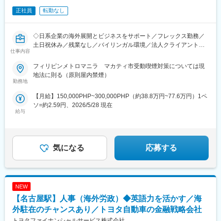
★書類選考通過時には、パーソル海外拠点の現地日本人コンサル
正社員
転勤なし
タントがしっかりとサポートいたしますので、安心してご応募く
ださい！
◇日系企業の海外展開とビジネスをサポート／フレックス勤務／
土日祝休み／残業なし／バイリンガル環境／法人クライアント担
■インドで働く魅力
仕事内容
当／チームワークと業務に集中しやすいオフィス環境◇
急速なデジタル化を追い風に、経済面でも世界で最も急成長を続
けている主要国の一つです。
フィリピンメトロマニラ マカティ市受動喫煙対策については現
■業務内容
日系企業が分布する都市の発展は著しく、「来てみたらインドの
地法に則る（原則屋内禁煙）
・法人クライアント対応
印象がガラリと変わった！」という人も少なくありません。ま
勤務地
クライアントはフィリピンに進出されている日系企業です。
た、日本と比べてキャッシュレス決済、配車サービス、フードデ
【月給】150,000PHP~300,000PHP（約38.8万円~77.6万円）1ペ
設立、会計税務、M&Aなどの分野に関する問い合わせ対応、コン
リバリーや宅配スーパーなどが発達しており、近年は日本食レス
ソ=約2.59円、2026/5/28 現在
サルティングをしていただきます。
トランの出店も増えていたりと生活の利便性が格段に向上してい
給与
専門的な質問に関しては、社内にフィリピン人弁護士、会計士が
ます。英語が公用語で現地言語を習得する必要性が低い点も、働
在籍しているため、根拠を確認したうえで回答します。
きやすいポイントのひとつです。就労ビザは年齢、経験、学歴不
実務はナショナルスタッフが行うため、業務遂行のためのプロジ
問で取得でき、求人も増加傾向なため、異業界や異職種へのジョ
ェクトマネジメント、モニタリング、コーディネート、報告を行
ブチェンジを狙っている方にもおすすめの国です。
気になる
応募する
います。
2025年現在、日系企業の海外投資有望国ランキング３年連続１
・経営企画とマーケティング
位、今のインドだからこそ希少価値の高い経験ができます。ご自
法改正や制度変更に伴う業務開発を行います。
身のキャリアを成長させる醍醐味をぜひ味わっていただきたいで
問い合わせや相談に応じた提案をクライアントへ行います。
す。
NEW
飛び込みなどの営業活動はしません。
・フィリピン人弁護士、公認会計士が所属するコンサルティング
【名古屋駅】人事（海外労政）◆英語力を活かす／海
ファームのマネージメント
外駐在のチャンスあり／トヨタ自動車の金融戦略会社
ご経験やスキルに応じ、できるところからスタートしていただき
トヨタファイナンシャルサービス株式会社