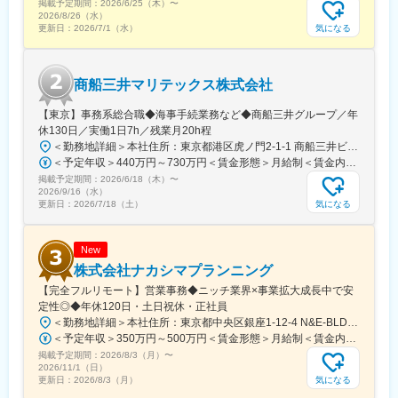
掲載予定期間：
2026/6/25（木）
〜
■研修体制：
2026/8/26（水）
未経験からご入社された方には、2年以内にコンサルタントとして
気になる
更新日：
2026/7/1（水）
一人前になっていただくことを目標に早期成長を促す育成プログ
ラムを実施しております。
※基本的にはフルリモートですが、月に2回程度出社奨励日を設け
商船三井マリテックス株式会社
ております。
【東京】事務系総合職◆海事手続業務など◆商船三井グループ／年
■当社の特徴：
休130日／実働1日7h／残業月20h程
当社は自走できる組織や実行できる人材創りのため、「自ら考
＜勤務地詳細＞本社住所：東京都港区虎ノ門2-1-1 商船三井ビル勤務地最寄駅：東京メトロ銀座線／虎ノ門駅受動喫煙対策：屋内全面禁煙変更の範囲：会社の定める事業所
え、実行する」を繰り返し、「一人ひとりの変化」を生み出して
＜予定年収＞440万円～730万円＜賃金形態＞月給制＜賃金内訳＞月額（基本給）：291,800円～487,000円＜月給＞291,800円～487,000円＜昇給有無＞有＜残業手当＞有＜給与補足＞※上記想定年収には賞与3ヶ月分を含みます。金額は目安の金額であり、これまでのご経験・スキル・現年収等を総合的に考慮し決定いたします。■昇給：年1回■賞与：3ヶ月分（前年度実績）賃金はあくまでも目安の金額であり、選考を通じて上下する可能性があります。月給(月額)は固定手当を含めた表記です。
います。真の「行動変革」を促し、自走できる組織や実行できる
掲載予定期間：
2026/6/18（木）
〜
人材づくりを目指すコンサルティングファームです。
2026/9/16（水）
気になる
更新日：
2026/7/18（土）
変更の範囲：会社の定める業務
New
株式会社ナカシマプランニング
【完全フルリモート】営業事務◆ニッチ業界×事業拡大成長中で安
定性◎◆年休120日・土日祝休・正社員
＜勤務地詳細＞本社住所：東京都中央区銀座1-12-4 N&E-BLD.7階受動喫煙対策：屋内全面禁煙変更の範囲：会社の定める事業所
＜予定年収＞350万円～500万円＜賃金形態＞月給制＜賃金内訳＞月額（基本給）：220,000円～270,000円＜月給＞220,000円～270,000円＜昇給有無＞有＜残業手当＞有＜給与補足＞■賞与：あり■昇給：あり賃金はあくまでも目安の金額であり、選考を通じて上下する可能性があります。月給(月額)は固定手当を含めた表記です。
掲載予定期間：
2026/8/3（月）
〜
2026/11/1（日）
気になる
更新日：
2026/8/3（月）