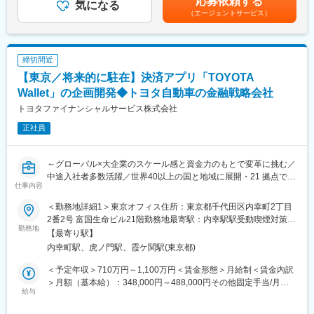
応募依頼する
をお持ちのエキスパートとの面談を設定
気になる
す。※年収は年間賞与（平均1～2か月分）、インセンティブ（4半
（エージェントサービス）
・自社データベースや様々なネットワークを活用し、クライアン
期に1回）を含んだ金額です。■モデル年収500万円／入社2年目／
トの要件にあったエキスパートを地域・業界を超えてリサーチ。
20代女性／営業経験者（月給41万円）賃金はあくまでも目安の金
額であり、選考を通じて上下する可能性があります。月給(月額)は
（2）新たなエキスパート開拓／リクルーティング
固定手当を含めた表記です。
締切間近
・取引のないエキスパートに対し、Archesの目指す知識シェアリ
【東京／将来的に駐在】決済アプリ「TOYOTA
ングのコンセプトを説明、該当プロジェクトへの協力に同意をい
ただく。
Wallet」の企画開発◆トヨタ自動車の金融戦略会社
トヨタファイナンシャルサービス株式会社
（3）その他、マーケティング、広報、IT、人事、総務、財務経理
正社員
等のコーポレート機能の構築サポート等、スタートアップ企業な
らではの会社全体の経営に関わる業務にも携わって頂く機会があ
ります。
～グローバル×大企業のスケール感と資金力のもとで変革に挑む／
中途入社者多数活躍／世界40以上の国と地域に展開・21 拠点で駐
■英語活用場面
仕事内容
在員が勤務（本社社員の30%が海外赴任中）～
英語力を活かしたい方は海外のプロジェクトにアサインし、海外
のエキスパートへのメールやお電話、インタビューの設定のやり
＜勤務地詳細1＞東京オフィス住所：東京都千代田区内幸町2丁目
■業務概要
取り等英語にて行います。また、社内のマニュアルや会議もすべ
2番2号 富国生命ビル21階勤務地最寄駅：内幸駅駅受動喫煙対策：
決裁アプリ「Toyota Wallet」のプロダクト価値向上に向けた戦略
勤務地
て英語となります。
敷地内全面禁煙＜勤務地詳細2＞駐在先／海外住所：アメリカ（プ
【最寄り駅】
企画、及びプロダクトの維持運用、価値向上をスコープとしたシ
これから英語力を向上させたいという方も歓迎です。
レーノ）、カナダ（トロント）、イギリス（ロンドン）、ドイツ
内幸町駅、虎ノ門駅、霞ケ関駅(東京都)
ステム企画、アライアンス推進をお任せします。
（ケルン）、中国（北京） 受動喫煙対策：屋内全面禁煙変更の範
■得られるスキル
囲：会社の定める事業所（リモートワーク含む）
＜予定年収＞710万円～1,100万円＜賃金形態＞月給制＜賃金内訳
Toyota Walletは今後ユーザー価値及びトヨタGにおける価値をよ
・自身の業務範囲内を超えてチーム全体へのオーナーシップ等ビ
＞月額（基本給）：348,000円～488,000円その他固定手当/月：
り確固たるものにしていくため、より多面的にチャレンジをして
給与
ジネススキル
8,000円＜月給＞356,000円～496,000円＜昇給有無＞有＜残業手
いくフェーズにあります。プロダクトのシステムの仕様、ユーザ
・リサーチ力、多様な業界知識
当＞有＜給与補足＞■賞与実績:年2回【年収例】※残業30H込・20