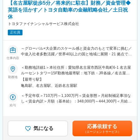
を抱えています。
【名古屋駅徒歩5分／将来的に駐在】財務／資金管理◆
2. ハイクラス・エグゼクティブ人材の採用ニーズ獲得
英語を活かす／トヨタ自動車の金融戦略会社／土日祝
投資ファンドやその投資先企業から、経営課題や採用ニーズをヒ
変更の範囲：会社の定める業務
休
アリングし、求人案件を獲得します。実際のタレントのサーチや
求職者のマッチングは社内の人材紹介専門チームが担当するた
トヨタファイナンシャルサービス株式会社
め、彼らへスムーズにトスアップ・連携を行います。
正社員
3. アジア金融ハブへの出張・現地アプローチ
日本国内のクライアントだけでなく、シンガポール・香港などア
～グローバル×大企業のスケール感と資金力のもとで変革に挑む／
ジアの金融ハブへ頻繁に出張し、現地の投資家に対する直接的な
中途入社者多数活躍／世界40以上の国と地域に展開・21 拠点で駐
アプローチもミッションとして担っていただきます。
仕事内容
在員が勤務（本社社員の30%が海外赴任中）～
■魅力
＜勤務地詳細1＞本社住所：愛知県名古屋市西区牛島町6-1 名古屋
■業務概要
◎代表と直接コミュニケーションを取りながら、スピーディーか
ルーセントタワー15F勤務地最寄駅：地下鉄・JR各線／名古屋駅
トヨタ自動車グループの国内・海外金融統括会社である当社に
勤務地
つダイナミックに事業を牽引できるエキサイティングな環境で
受動喫煙対策：敷地内喫煙可能場所あり＜勤務地詳細2＞駐在先／
【最寄り駅】
て、財務部業務（資金調達支援/社債発行プログラム等）をお任せ
す。
海外住所：アメリカ（プレーノ）、カナダ（トロント）、イギリ
亀島駅、名古屋駅、近鉄名古屋駅
します。
◎世界8拠点で展開する急成長スタートアップにおいて、シンガポ
ス（ロンドン）、ドイツ（ケルン）、中国（北京） 受動喫煙対
ール・香港など金融の中心地を飛び回りながら、ダイナミックな
策：屋内全面禁煙変更の範囲：会社の定める事業所
＜予定年収＞710万円～1,100万円＜賃金形態＞月給制補足事項な
■業務詳細
営業経験が積めます。
し＜賃金内訳＞月額（基本給）：348,000円～444,300円＜月給＞
・海外子会社の資金調達支援
給与
◎コンサルティングファーム出身の経営陣と近い距離で働きなが
348,000円～444,300円＜昇給有無＞有＜残業手当＞有＜給与補足
・金利リスク、信用リスク等の各リスク分野のポリシー・ガイド
ら、トップクラスの投資家と日々対峙することで、ビジネスパー
＞■賞与:年2回【年収例】※残業30H込・20代後半：月給348,000
ライン設定・見直し
ソンとしての視座が飛躍的に高まります。
円、年収710万円・30代中盤：月給458,000円、年収1,028万円・
・社債発行プログラムの更新
◎公用語が英語、社員の国籍は20カ国。日本人としてのバックグ
30代後半：月給488,000円、年収1,100万円※給与詳細は経験・能
応募依頼する
・金融機関・格付機関への対応 等
気になる
ラウンドを活かしつつ、グローバルに通用するセールス・プロフ
力・前職給与等を踏まえて決定します。賃金はあくまでも目安の
（エージェントサービス）
ェッショナルとしてのキャリアを築けます。
金額であり、選考を通じて上下する可能性があります。月給(月額)
■魅力