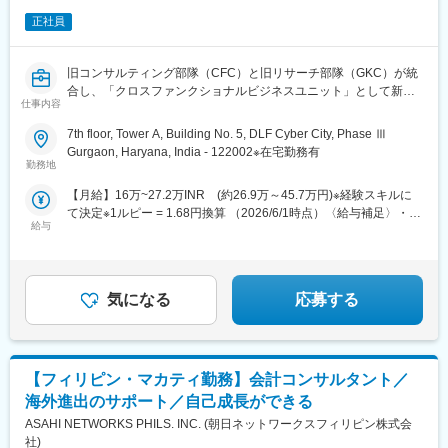
多文化環境の中で異なる価値観を持つ経営層・現場社員と協働す
るため、柔軟な思考力とグローバルな視点が求められる一方で、
正社員
実践を通じて大きく成長できる環境です。少数精鋭のチームで裁
量を持って働けるため、早い段階から大きな案件にも関与するこ
旧コンサルティング部隊（CFC）と旧リサーチ部隊（GKC）が統
とができ、専門性を高めることが可能です。
合し、「クロスファンクショナルビジネスユニット」として新た
成長市場で人事のプロとして挑戦したい方をお待ちしています。
仕事内容
なスタートを切りました。これにより、案件開拓からプロジェク
ト推進までを一貫して行う体制を構築しております。事業拡大に
★書類選考通過時には、パーソル海外拠点の現地日本人コンサル
7th floor, Tower A, Building No. 5, DLF Cyber City, Phase Ⅲ
伴い、ポテンシャル枠として新卒・第二新卒の方々を3～4名程度
タントがしっかりとサポートいたしますので、安心してご応募く
Gurgaon, Haryana, India - 122002※在宅勤務有
お迎えしたいと考えています。
ださい！
勤務地
【月給】16万~27.2万INR (約26.9万～45.7万円)※経験スキルに
■業務内容：
て決定※1ルピー = 1.68円換算 （2026/6/1時点）〈給与補足〉・賞
社内外から委託されるリサーチ依頼に応じて、調査およびレポー
給与
与：会社・個人実績に応じて年1回・年次昇給：あり
ト作成をしていただきます。
・市場調査、競合分析、消費者行動分析などのリサーチ業務
・データ収集、分析、レポート作成
・クライアントへの提案資料作成サポート
気になる
応募する
・プロジェクトの推進サポート
将来的には、新規顧客開拓や若手メンバーの育成にも携わってい
ただきます。
【フィリピン・マカティ勤務】会計コンサルタント／
■組織構成
・全体：100名（内日本人30名）
海外進出のサポート／自己成長ができる
・所属部署： クロスファンクショナルビジネスユニット
ASAHI NETWORKS PHILS. INC. (朝日ネットワークスフィリピン株式会
・レポート先： 日本人部門長
社)