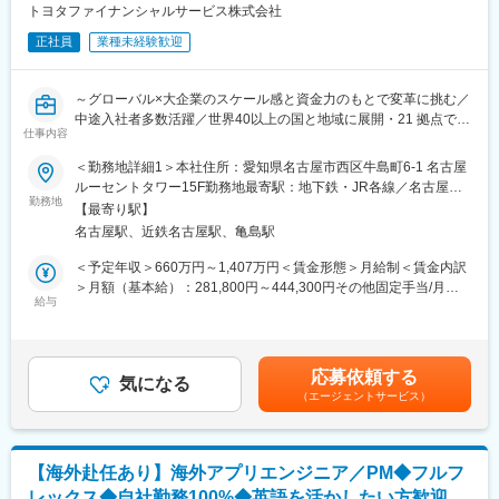
・フィリピン人プロフェッショナルと共にプロジェクトに取り組
（2）海外労政（海外出向者/ICT）
トヨタファイナンシャルサービス株式会社
み、学びや理解を深めることができます。
海外各国子会社に出向している日本人出向者および子会社からの
正社員
業種未経験歓迎
招聘外国人の給与、社会保険、税務、ビザ、赴帰任対応実務等
（3）海外研修
コーポレートバリューの展開運営等
～グローバル×大企業のスケール感と資金力のもとで変革に挑む／
中途入社者多数活躍／世界40以上の国と地域に展開・21 拠点で駐
※将来的には本人希望によって海外赴任の可能性もございます。
仕事内容
在員が勤務（本社社員の30%が海外赴任中）～
＜勤務地詳細1＞本社住所：愛知県名古屋市西区牛島町6-1 名古屋
■魅力
■募集背景
ルーセントタワー15F勤務地最寄駅：地下鉄・JR各線／名古屋駅
当グループは「モビリティサービスカンパニー」への変革を掲げ
トヨタ自動車の金融統括会社である当社。トヨタ自動車が自動車
勤務地
受動喫煙対策：敷地内喫煙可能場所あり＜勤務地詳細2＞駐在先／
ており、当社が担う販売金融領域においても、決済アプリの運営
【最寄り駅】
を製造・販売する先では、トヨタの販売店でお客様が自動車を購
海外住所：アメリカ（プレーノ）、カナダ（トロント）、イギリ
や連結子会社（商用車領域）・関連会社（愛車サブスクリプショ
名古屋駅、近鉄名古屋駅、亀島駅
入しやすいようトヨタファイナンスがローンやリースといった金
ス（ロンドン）、ドイツ（ケルン）、中国（北京） 受動喫煙対
ンサービス）の設立など、新しい事業領域へチャレンジを続けて
融サービスを開発し提供しており、それらを当社が統括していま
策：屋内全面禁煙変更の範囲：会社の定める事業所（リモートワ
＜予定年収＞660万円～1,407万円＜賃金形態＞月給制＜賃金内訳
います。世界規模の大手自動車メーカーやその支えとなっている
す。
ーク含む）
＞月額（基本給）：281,800円～444,300円その他固定手当/月：
企業に携われる大変貴重なポジションです。
世界でのトヨタGの販売台数が増えるにつれ、当社金融ビジネス
給与
8,000円＜月給＞289,800円～452,300円＜昇給有無＞有＜残業手
も拡大し続けています。現地法人を日本から統括する当社とし
当＞有＜給与補足＞■賞与:年2回【年収例】・20代後半：月給
■当社の特徴
て、経理や財務面を強化すべく積極的に採用を行っています。
315,800円、年収760万円（残業30H込）・30代中盤：月給
グローバル共通の重要課題を効率的に解決するための企画戦略／
434,300円、年収1,064万円（残業30H込）・30代後半：月給
世界の金融ネットワークを統括するためのトヨタ自動車持株会
応募依頼する
■業務内容
気になる
620,000円、年収1,407万円※給与詳細は経験・能力・前職給与等
社。自動車販売における金融サービス等を提供する金融会社の統
（エージェントサービス）
以下業務を時期毎に担当いただきます。
を踏まえて決定賃金はあくまでも目安の金額であり、選考を通じ
括会社として、経営の一元化による意思決定の迅速化や企画機
て上下する可能性があります。月給(月額)は固定手当を含めた表記
能・リスク管理の充実を図ることを目的に、トヨタ自動車財務部
・トヨタ自動車の連結決算のサポート
です。
門から分離独立し2000年に誕生。総資産43.7兆円超、世界40以上
・当社連結決算
の国と地域に展開しており、国内では傘下にオートローンやクレ
【海外赴任あり】海外アプリエンジニア／PM◆フルフ
・連結PKG提出に関する子会社へのサポート
ジットカード事業を展開するトヨタファイナンス株式会社を抱え
レックス◆自社勤務100%◆英語を活かしたい方歓迎