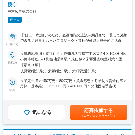
境◇
■幅広い制作業務への関与
変更の範囲：会社の定める業務
編集がメイン業務となりますが、アイデア出しや撮影サポートな
中京広告株式会社
ど、制作のさまざまな段階に携わることが可能です。
正社員
～弊社の実績プロジェクト事例～
日本郵便：コーポレートサイト
【"ほぼ一次請け"のため、企画段階の上流～納品まで一貫して経験
高島屋：公式オンラインストア
できる／裁量をもったプロジェクト進行が可能／総合的に活躍で
freee株式会社：コーポレートサイト／採用サイト
仕事内容
きるビデオグラファーとして成長できる環境です◎】
株式会社ツムラ：「ツムラ漢方記念館」プロモーションサイト
プラス株式会社 ：「Plus Design X」プロモーションサイト
＜勤務地詳細＞本社住所：愛知県名古屋市中区栄2-4-3 TOSHIN広
■業務内容
株式会社リクルート：SUUMO Webサービスサイト
小路本町ビル7F勤務地最寄駅：東山線／栄駅受動喫煙対策：屋内
WEB制作や広告などの多様なサービス媒体を扱う総合広告代理店
勤務地
ラクスル株式会社：Webサービスサイト、CI
全面禁煙変更の範囲：会社の定める事業所（リモートワーク含
【最寄り駅】
である同社の映像コンテンツの制作をお任せします。受注案件は
岩手銀行：コーポレートサイト・アプリ ※岩手ADC コンペティシ
む）
伏見駅(愛知県)、栄駅(愛知県)、栄町駅(愛知県)
ほぼ全てが一次請けの為、プランニングからディレクション、撮
ョン&アワード2021受賞
影、編集など、すべての工程を一貫して携わることができます。
制作実績?？https://coosy.co.jp/work/
＜予定年収＞450万円～800万円＜賃金形態＞月給制＜賃金内訳＞
月額（基本給）：225,000円～420,000円その他固定手当/月：
■業務詳細
給与
■ 会社概要
20,000円固定残業手当/月：55,000円（固定残業時間31時間0分/
・動画コンテンツの企画、立案
当社は25年にわたり、Webサービスやコーポレートサイト、Web
月）超過した時間外労働の残業手当は追加支給＜月給＞300,000
・絵コンテや台本の作成
メディアの制作を展開。UI/UXデザインやシステム開発に加え、
円～495,000円（一律手当を含む）＜昇給有無＞有＜残業手当＞
・ロケハン、キャスティング
SEO支援や広告・運用まで対応し、Webビジネスを支援していま
有＜給与補足＞※経験、年齢、能力を考慮の上、優遇します。■そ
応募依頼する
・撮影、ディレクション（ドローンやゴープロでの撮影もあり）
気になる
す。
の他固定手当：一律通勤手当2万円■給与改定：年1回■賞与：年2
（エージェントサービス）
・編集、・進行管理、スケジュール調整
近年はAI事業やグローバル展開も進め、ミャンマーでのオフショ
回賃金はあくまでも目安の金額であり、選考を通じて上下する可
・ナレーション、モデル、協力会社の手配など
ア体制やイギリス支社を展開。培った知見と技術でお客様の成長
能性があります。月給(月額)は固定手当を含めた表記です。
に貢献しています。
■制作実績