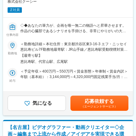
っと上段からプロデュースしたい
株式会社クーシー
・顧客と共にチャレンジしながら、自分の力量を発揮してプロジ
正社員
ェクトを成功させたい
・リアル・デジタル（展示・新技術等）を駆使しながら、ものづ
くりをする人として成長したい
◇◆あなたの筆力が、企画を唯一無二の物語へと昇華させます。
・大きな裁量・自由度を持って働き、キャリアアップしたい
作品の心臓部であるシナリオを手掛ける、非常にやりがいの大き
・将来的に独立したい、大きな事を成し遂げたい（そのために能
仕事内容
な仕事！◆◇
力を高めたい）
＜勤務地詳細＞本社住所：東京都渋谷区東3-16-3 エフ・ニッセイ
■業務内容
恵比寿ビル7F勤務地最寄駅：JR山手線／恵比寿駅受動喫煙対策：
■同社に関して
シナリオライター映像制作事業のメンバーとして、動画制作にお
勤務地
屋内喫煙可能場所あり変更の範囲：会社の定める事業所
2017年に設立された同社は、”リアル・バーチャル”×”エンターテ
【最寄り駅】
ける企画から編集までを幅広く担当していただきます。自社のブ
イメント・アート”の領域にて、XR・AI・映像・空間演出・マーケ
恵比寿駅、代官山駅、広尾駅
ランド価値向上を目的とした動画制作を行います。
ティングを横断した事業を手掛けています。
＜予定年収＞400万円～550万円＜賃金形態＞年俸制＜賃金内訳＞
■業務詳細
年額（基本給）：3,144,000円～4,320,000円固定残業手当/月：
大友克洋氏とのアニメスタジオ設立など、世界展開を見据えたIP
○コピーライティング
給与
71,400円～98,400円（固定残業時間35時間0分/月）超過した時間
創出力と、技術と表現を融合する一気通貫の企画力を誇ってお
・動画に必要なテキストやキャッチコピーの制作も担当します。
外労働の残業手当は追加支給＜月額＞333,400円～458,400円（12
り、多数の実績があります。
○動画編集
分割）（一律手当を含む）＜昇給有無＞有＜残業手当＞有＜給与
・Premiere Pro、After Effectsなどを使用して映像編集を行いま
補足＞■昇給：年1～2回（4月・10月）■賞与：実績賞与（9月／業
■実績例
応募依頼する
す。
気になる
績による）賃金はあくまでも目安の金額であり、選考を通じて上
・大手VTuber事務所とのMR（複合現実）ライブシステム開発
（エージェントサービス）
○構成案・絵コンテの作成
下する可能性があります。月給(月額)は固定手当を含めた表記で
・国内大手キャラクターIP企業のイベントにおける体験型ゲーム
・動画のストーリー設計からビジュアル構成まで対応します。
す。
開発
○企画提案・プレゼンテーション
・XR・LBE・映像・空間デザイン領域での開発
・動画コンテンツにおける新しい企画の立案などの、提案活動を
【名古屋】ビデオグラファー・動画クリエイター◇企
行います。
https://stu.inc/en/works/?category=edge_tech%EF%BC%89
画～編集まで上流から作成／アイデアを実現できる環