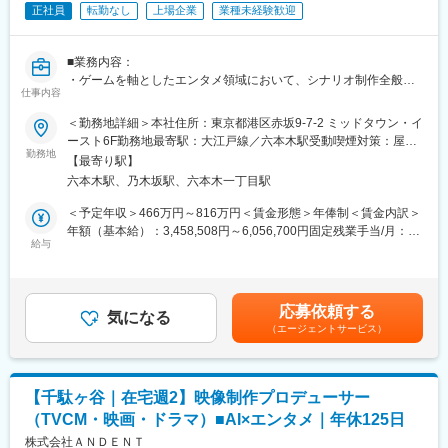
正社員
転勤なし
上場企業
業種未経験歓迎
す。（別途規定あり）
【在宅勤務】
当社は出社と在宅勤務のハイブリッドな働き方を実現していま
■業務内容：
す。特に、ゲーム開発職においてはワークステーションを自宅に
・ゲームを軸としたエンタメ領域において、シナリオ制作全般を
送り、遠隔で快適にゲーム開発ができる環境を整備いたしまし
仕事内容
お任せします。
た。
・「新しいエンターテインメントを作り続ける」をビジョンに掲
＜勤務地詳細＞本社住所：東京都港区赤坂9-7-2 ミッドタウン・イ
一部開発職については必要に応じて出社していますが業務改善や
げるコロプラにおいて、シナリオ・コンセプトメイキングは最も
ースト6F勤務地最寄駅：大江戸線／六本木駅受動喫煙対策：屋内
効率化、ミーティングの方法を工夫し、継続して在宅勤務を行っ
重要な要素のひとつです。世界観やキャラクター設定の構築か
勤務地
全面禁煙変更の範囲：会社の定める事業所（リモートワーク含
ている社員が多いです。
【最寄り駅】
ら、新規イベント企画の立案、追加ストーリーの執筆、スクリプ
む）
六本木駅、乃木坂駅、六本木一丁目駅
ト化まで、お持ちのスキルに応じて幅広く携わっていただきま
■当社の特徴：
す。
＜予定年収＞466万円～816万円＜賃金形態＞年俸制＜賃金内訳＞
1960年設立の当社は、国内で先駆けとなったジュークボックス
年額（基本給）：3,458,508円～6,056,700円固定残業手当/月：
「セガ1000」を皮切りに、「ソニック」「UFOキャッチャー」
■業務詳細：
給与
100,125円～175,275円（固定残業時間45時間0分/月）超過した時
「プリント倶楽部」「ムシキング」など、常に時代を先取りする
・ゲームコンセプトの立案・世界観・キャラクター設定の構築
間外労働の残業手当は追加支給＜月額＞388,334円～680,000円
新しい遊びの創造に取り組んできました。設立60周年を迎えた
・シナリオライティング、メインプロット作成
（12分割）（一律手当を含む）＜昇給有無＞有＜残業手当＞有＜
2020年、長い歴史の中で積み重ねてきたノウハウを強みに、新た
・シナリオディレクション・監修
給与補足＞■賞与：会社業績により決算インセンティブを支給する
なお客様の体験価値を創造し続けています。
応募依頼する
・音声ディレクション
気になる
ことがある※固定残業手当を超える時間外労働分についての割増賃
（エージェントサービス）
金は追加で支給賃金はあくまでも目安の金額であり、選考を通じ
変更の範囲：会社の定める業務
■参考記事の記載：
て上下する可能性があります。月給(月額)は固定手当を含めた表記
・コロプラのシナリオディレクターの役割と特徴
です。
（https://pinmark.colopl.co.jp/entries/70929171?
【千駄ヶ谷｜在宅週2】映像制作プロデューサー
utm_source=hermos&utm_medium=recruit_service&utm_campaign=r
（TVCM・映画・ドラマ）■AI×エンタメ｜年休125日
■こんな方におすすめ：
株式会社ＡＮＤＥＮＴ