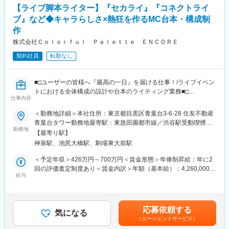
・担当作品のコミカライズ/映像化等、メディアミックス時のシナ
【ライブ脚本ライター】『セカライ』『コネクトライ
リオ協力・監修
ブ』など◆キャラらしさ×熱狂を作るMC台本・構成制
変更の範囲：会社の定める業務
作
※事業拡大に伴う増員のため、時期に応じて上記以外の業務が発生
することもございます。
株式会社Ｃｏｌｏｒｆｕｌ Ｐａｌｅｔｔｅ ＥＮＣＯＲＥ
契約社員
転勤なし
【ポジションの魅力】
◎執筆に集中できる環境
企画立案や進行管理は専任の編集者が担当します。あなたはシナ
■□ユーザーの皆様へ『最高の一日』を届ける仕事！/ライブイベン
リオライターとして、物語を紡ぐことに最大限集中できる環境で
トにおける全体構成の設計や台本のライティング業務■□
す。
仕事内容
■企業概要
◎ヒットIPのコアを担う物語を執筆
＜勤務地詳細＞本社住所：東京都目黒区青葉台3-6-28 住友不動産
弊社は、CGキャラクターを用いたライブイベントの企画・制作・
あなたの筆力が、企画を唯一無二の物語へと昇華させます。作品
青葉台タワー勤務地最寄駅：東急田園都市線／渋谷駅受動喫煙対
運営を専門とする企業です。独自開発の描画技術「DECO-
勤務地
の心臓部であるシナリオを手掛ける、非常にやりがいの大きな仕
策：屋内全面禁煙変更の範囲：無
【最寄り駅】
Engine」を活かし、会場型ライブ『セカライ』や配信型ライブ
事です。
神泉駅、池尻大橋駅、駒場東大前駅
『コネクトライブ』など、高品質な3DCG表現と緻密な演出で“最
高の体験”を創出しています。ライブ制作で培ったノウハウを基
◎チームでヒットを創り出す
＜予定年収＞426万円～700万円＜賃金形態＞年俸制昇給：年に2
に、法人向けの3DCG制作支援も展開しています。
あなたの執筆したシナリオを、編集者やマーケティング担当が全
回の評価査定制度あり＜賃金内訳＞年額（基本給）：4,260,000円
給与
力でヒットへと導きます。それぞれのプロフェッショナルが連携
～7,000,000円＜月額＞355,000円～583,333円（12分割）＜昇給
■ポジション概要
し、チーム一丸となって作品を世に送り出します。
有無＞有＜残業手当＞有＜給与補足＞※給与は経験・能力を考慮の
ゲーム内・会場投影型を含むライブイベント群（例：プロジェク
上、当社規定により決定します。賃金はあくまでも目安の金額で
トセカイ COLORFUL LIVE／コネクトライブなど）で、全体構成
◎メディアミックスへの広がり
あり、選考を通じて上下する可能性があります。月給(月額)は固定
応募依頼する
の設計と台本ライティングを担います。MC台本の執筆・編集を軸
気になる
あなたの紡いだ物語が、コミカライズ、さらには映像化へと展開
手当を含めた表記です。
（エージェントサービス）
に、演出・構成の起案からステージ上の会話劇設計まで、「キャ
していく可能性があります。同じ事業部内にマンガ編集チームが