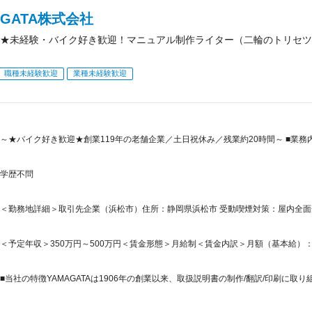
AGATA株式会社
★未経験・バイク好き歓迎！マニュアル制作ライター（二輪のトリセツ
職種未経験歓迎
業種未経験歓迎
～★バイク好き歓迎★創業119年の老舗企業／土日祝休み／残業約20時間～ ■業務
学歴不問
＜勤務地詳細＞取引先企業（浜松市）住所：静岡県浜松市 受動喫煙対策：屋内全
＜予定年収＞350万円～500万円＜賃金形態＞月給制＜賃金内訳＞月額（基本給）：175,0
■当社の特徴YAMAGATAは1906年の創業以来、取扱説明書の制作/翻訳/印刷に取り