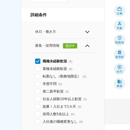
仕事
詳細条件
対象
休日・働き方
勤務地
募集・採用情報
選択中
最寄駅
職種未経験歓迎
(
5
)
業種未経験歓迎
(
4
)
給与
転勤なし（勤務地限定）
(
3
)
学歴不問
(
3
)
事業
第二新卒歓迎
(
3
)
社会人経験10年以上歓迎
(
2
)
急募！入社まで1カ月
(
0
)
採用人数5名以上
(
0
)
入社後の職種変更なし
(
0
)