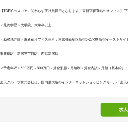
【TOEICのスコアに関わらず正社員採用となります／東新宿駅直結のオフィス】 
＜最終学歴＞大学院、大学卒以上
＜勤務地詳細＞東新宿オフィス住所：東京都新宿区新宿6-27-30 新宿イーストサイ
東新宿駅、新宿三丁目駅、西武新宿駅
＜予定年収＞500万円～800万円＜賃金形態＞月給制＜賃金内訳＞月額（基本給）：214,9
楽天グループ株式会社は、国内最大級のインターネットショッピングモール「楽天市
求人