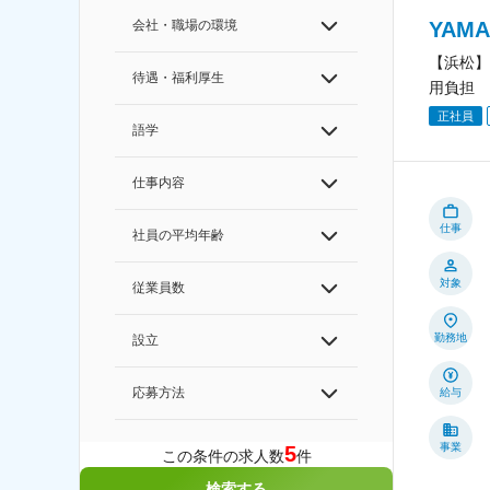
会社・職場の環境
YAM
【浜松】
待遇・福利厚生
用負担
正社員
語学
仕事内容
仕事
社員の平均年齢
対象
従業員数
勤務地
設立
応募方法
給与
事業
5
この条件の求人数
件
検索する