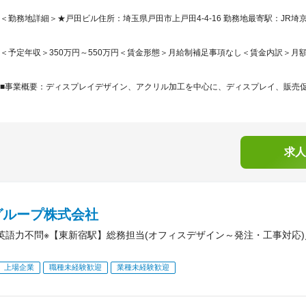
＜勤務地詳細＞★戸田ビル住所：埼玉県戸田市上戸田4-4-16 勤務地最寄駅：JR
＜予定年収＞350万円～550万円＜賃金形態＞月給制補足事項なし＜賃金内訳＞月額（基本
■事業概要：ディスプレイデザイン、アクリル加工を中心に、ディスプレイ、販売促進
求人
グループ株式会社
英語力不問※【東新宿駅】総務担当(オフィスデザイン～発注・工事対応
上場企業
職種未経験歓迎
業種未経験歓迎