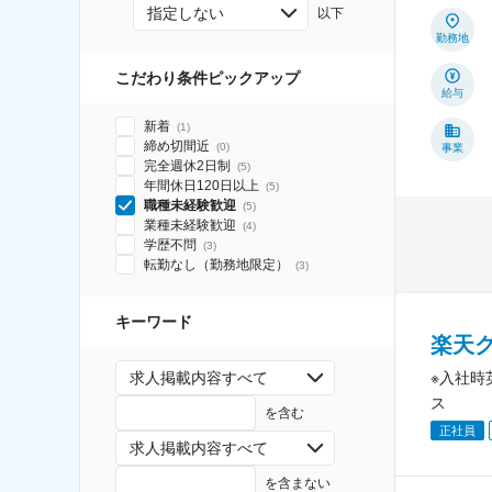
指定しない
以下
勤務地
こだわり条件ピックアップ
給与
新着
(
1
)
締め切間近
(
0
)
事業
完全週休2日制
(
5
)
年間休日120日以上
(
5
)
職種未経験歓迎
(
5
)
業種未経験歓迎
(
4
)
学歴不問
(
3
)
転勤なし（勤務地限定）
(
3
)
キーワード
楽天
※入社時
求人掲載内容すべて
ス
を含む
正社員
求人掲載内容すべて
を含まない