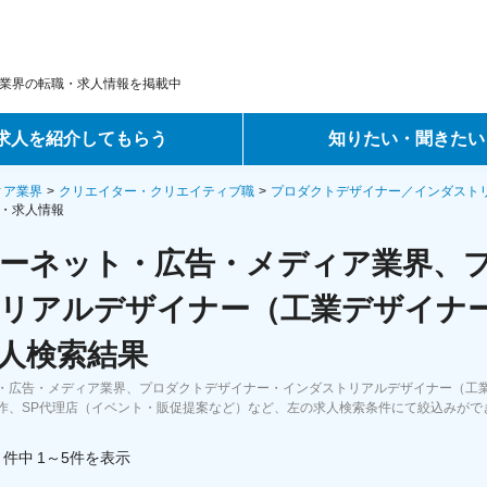
業界の転職・求人情報を掲載中
求人を紹介してもらう
知りたい・聞きたい
ントサービス
転職ノウハウ
ィア業界
クリエイター・クリエイティブ職
プロダクトデザイナー／インダスト
・求人情報
サービス
データで見る転職
ーネット・広告・メディア業界、
ーエージェントサービス
コラム・インタビュー
リアルデザイナー（工業デザイナー
人検索結果
転職Q&A
・広告・メディア業界、プロダクトデザイナー・インダストリアルデザイナー（工
作、SP代理店（イベント・販促提案など）など、左の求人検索条件にて絞込みがで
件中
1～5
件
を表示