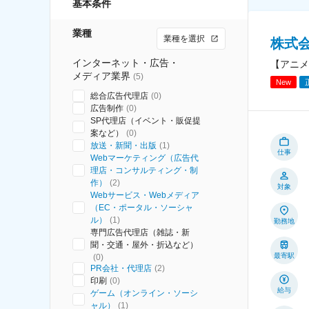
基本条件
業種
業種を選択
株式
インターネット・広告・
【アニメ
メディア業界
(
5
)
New
総合広告代理店
(
0
)
広告制作
(
0
)
SP代理店（イベント・販促提
案など）
(
0
)
放送・新聞・出版
(
1
)
仕事
Webマーケティング（広告代
理店・コンサルティング・制
作）
(
2
)
対象
Webサービス・Webメディア
（EC・ポータル・ソーシャ
ル）
(
1
)
勤務地
専門広告代理店（雑誌・新
聞・交通・屋外・折込など）
最寄駅
(
0
)
PR会社・代理店
(
2
)
印刷
(
0
)
給与
ゲーム（オンライン・ソーシ
ャル）
(
1
)