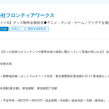
会社フロンティアワークス
イトG】グッズ制作企画担当◆アニメ・マンガ・ゲーム／アイデアを発
転勤なし
職種未経験歓迎
正社員
【日々の頑張りがコンテンツや業界全体の成長に繋がっていく実感が得られる】 
学歴不問
＜勤務地詳細＞セントラルオフィス住所：東京都豊島区東池袋3-22-17 東池袋セントラ
向原駅(東京都)、東池袋駅、東池袋四丁目駅
＜予定年収＞380万円～450万円＜賃金形態＞月給制＜賃金内訳＞月額（基本給）：237,5