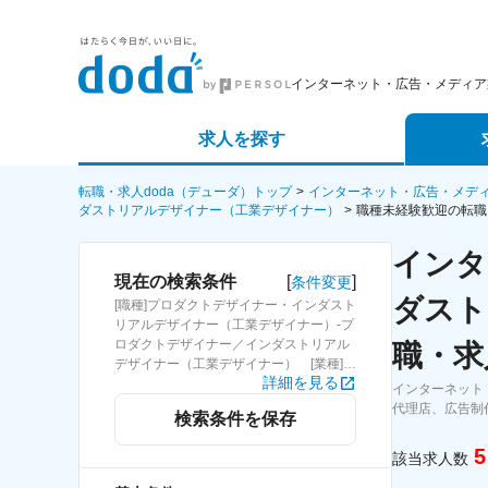
インターネット・広告・メディア
求人を探す
詳細条件から探す
エージェ
転職・求人doda（デューダ）トップ
インターネット・広告・メデ
ダストリアルデザイナー（工業デザイナー）
職種未経験歓迎の転職
新着求人から探す
スカウト
インタ
[
]
現在の検索条件
条件変更
求人特集から探す
パートナ
ダスト
[職種]プロダクトデザイナー・インダスト
リアルデザイナー（工業デザイナー）-プ
ロダクトデザイナー／インダストリアル
職・求
デザイナー（工業デザイナー） [業種]イ
詳細を見る
ンターネット・広告・メディア業界 [こ
インターネット
だわり条件ピックアップ]職種未経験歓
代理店、広告制
検索条件を保存
迎 [詳細条件](募集・採用情報)職種未経
験歓迎
5
該当求人数