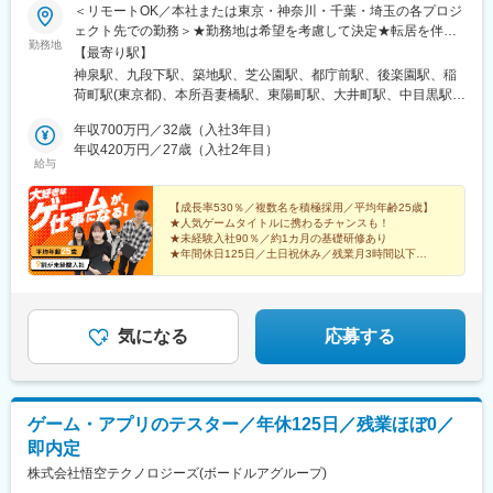
＜リモートOK／本社または東京・神奈川・千葉・埼玉の各プロジ
ェクト先での勤務＞★勤務地は希望を考慮して決定★転居を伴う
勤務地
転勤はありません★U・Iターン歓迎！■本社東京都渋谷区道玄坂1-
【最寄り駅】
19-11 寿道玄坂ビル8F└各線「渋谷駅」から徒歩5分└京王井の頭
神泉駅、九段下駅、築地駅、芝公園駅、都庁前駅、後楽園駅、稲
線「神泉駅」から徒歩4分※受動喫煙対策：オフィス内禁煙＝＝
荷町駅(東京都)、本所吾妻橋駅、東陽町駅、大井町駅、中目黒駅、
★7割の社員がリモートワークを活用中！――――――――――業
京急蒲田駅、世田谷駅、渋谷駅、中野駅(東京都)、南阿佐ケ谷駅、
務に慣れた後は、在宅勤務も可能です。週1回以上リモートで働く
年収700万円／32歳（入社3年目）
向原駅(東京都)、王子駅、荒川二丁目駅、新板橋駅、練馬駅、梅島
社員も多く、プロジェクトによってはフルリモートも可能です。
年収420万円／27歳（入社2年目）
駅、京成立石駅、新小岩駅、昭島駅、東秋留駅、若葉台駅、東所
給与
★居心地の良いオフィス環境も◎――――――――――社内イベ
沢駅、谷保駅、鷹の台駅、狛江駅、西国立駅、聖蹟桜ケ丘駅、調
ントで用意するドリンクや軽食は、社員の声をもとにセレクト。
布駅、田無駅、西八王子駅、羽村駅、東久留米駅、久米川駅、上
希望を気軽に伝えられる、フラットで風通しの良い環境です。
【成長率530％／複数名を積極採用／平均年齢25歳】
北台駅、日野駅(東京都)、府中駅(東京都)、福生駅、町田駅、武蔵
★人気ゲームタイトルに携わるチャンスも！
境駅、馬車道駅、京急川崎駅、相模原駅、横須賀中央駅、平塚
★未経験入社90％／約1カ月の基礎研修あり
駅、鎌倉駅、藤沢駅、風祭駅、北茅ケ崎駅、逗子・葉山駅、三崎
★年間休日125日／土日祝休み／残業月3時間以下
★リモート活用率70％以上／自分時間も充実
口駅、秦野駅、本厚木駅、鶴間駅、伊勢原駅、海老名駅(相鉄・小
田急)、相武台前駅、大雄山駅、葭川公園駅、本八幡駅(総武線)、
大神宮下駅、松戸駅、愛宕駅(千葉県)、京成臼井駅、京成津田沼
駅、柏駅、上総村上駅、流山駅、八千代緑が丘駅、我孫子駅、新
気になる
応募する
鎌ケ谷駅、新浦安駅、四街道駅、北浦和駅、本川越駅、南鳩ケ谷
駅、行田市駅、航空公園駅、加須駅、東松山駅、春日部駅、狭山
市駅、羽生駅、鴻巣駅、上尾駅、草加駅、越谷駅、蕨駅、戸田駅
(埼玉県)、入間市駅、朝霞駅、志木駅、和光市駅、新座駅、桶川
ゲーム・アプリのテスター／年休125日／残業ほぼ0／
駅、久喜駅、北本駅、八潮駅、鶴瀬駅、三郷中央駅、蓮田駅、若
即内定
葉駅、幸手駅、一本松駅(埼玉県)、吉川駅、ふじみ野駅、築地市場
駅、赤羽橋駅、西新宿駅、春日駅(東京都)、上野駅、浅草駅、下神
株式会社悟空テクノロジーズ(ボードルアグループ)
明駅、祐天寺駅、蒲田駅、上町駅、阿佐ケ谷駅、東池袋駅、王子