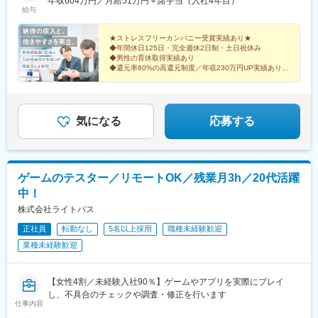
年収604万円／月給51万円＋諸手当（入社4年目）
給与
★ストレスフリーカンパニー受賞実績あり★
◆年間休日125日・完全週休2日制・土日祝休み
◆男性の育休取得実績あり
◆還元率80%の高還元制度／年収230万円UP実績あり！
◆5000件以上から選べる！スキルや経験、今後のキャ
リアに合う案件をご提案！
気になる
応募する
ゲームのテスター／リモートOK／残業月3h／20代活躍
中！
株式会社ライトパス
正社員
転勤なし
5名以上採用
職種未経験歓迎
業種未経験歓迎
【女性4割／未経験入社90％】ゲームやアプリを実際にプレイ
し、不具合のチェックや調査・修正を行います
仕事内容