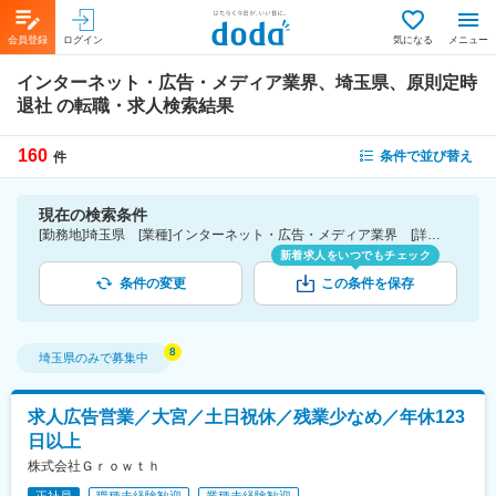
会員登録
ログイン
気になる
メニュー
インターネット・広告・メディア業界、埼玉県、原則定時
退社
の転職・求人検索結果
160
条件で並び替え
件
現在の検索条件
[勤務地]埼玉県 [業種]インターネット・広告・メディア業界 [詳細条件](休日・働き方)原則定時退社
新着求人をいつでもチェック
条件の変更
この条件を保存
埼玉県
のみで募集中
求人広告営業／大宮／土日祝休／残業少なめ／年休123
日以上
株式会社Ｇｒｏｗｔｈ