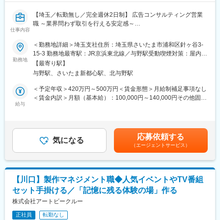
1：40% 生産設備、物流設備の生産性、稼働率、品質、コストお
【埼玉／転勤無し／完全週休2日制】 広告コンサルティング営業
よび安全の改善活動
職 ～業界問わず取引を行える安定感～
2：30% 生産設備、物流設備の修理・メンテナンスおよび予防保
仕事内容
当社の営業として、広告のコンサルティング業務をご担当いただ
全業務
きます。
3：10％ 改善のための設備メーカーとの折衝、作業監督・工事監
＜勤務地詳細＞埼玉支社住所：埼玉県さいたま市浦和区針ヶ谷3-
★即戦力となるリーダー候補の募集です。
督
15-3 勤務地最寄駅：JR京浜東北線／与野駅受動喫煙対策：屋内全
勤務地
4：10% 優秀な人材の採用、メンバーの評価、シフト作成、人事
面禁煙変更の範囲：会社の定める事業所
【最寄り駅】
クライアントの特性上、入札案件があるため、業績などは安定し
管理と労務管理
与野駅、さいたま新都心駅、北与野駅
ております。また、入札およびスケジュールが決まってしまえ
5： 5% メンテナンステクニシャンへの教育・トレーニング実施
ば、自身の裁量によって、新規の開拓など新たな動きも可能とな
6： 5% 部品購買業務と在庫管理業務。資産管理業務
＜予定年収＞420万円～500万円＜賃金形態＞月給制補足事項なし
ります。
＜賃金内訳＞月額（基本給）：100,000円～140,000円その他固定
給与
変更の範囲：会社の定める業務
手当/月：100,000円～110,000円固定残業手当/月：80,000円～
■主な業務内容：
130,000円（固定残業時間45時間0分/月）超過した時間外労働の
◎誰に：PR・広告宣伝を必要としている企業、団体（地方自治
残業手当は追加支給＜月給＞280,000円～380,000円（一律手当を
体、車のディーラー、食品メーカーなど多岐にわたります）
含む）＜昇給有無＞有＜残業手当＞有＜給与補足＞■昇給：年1回
応募依頼する
◎何を：効果的にPRするための広告提案
気になる
（4月）■賞与：年2回（7月・12月）賃金はあくまでも目安の金額
（エージェントサービス）
◎手法：提案営業
であり、選考を通じて上下する可能性があります。月給(月額)は固
※新規：既存＝5：5くらいの割合で営業活動を行っていただきま
定手当を含めた表記です。
す。
※業界の知識などに関して、先輩社員からキャッチアップすること
【川口】製作マネジメント職◆人気イベントやTV番組
が可能です。
セット手掛ける／「記憶に残る体験の場」作る
■業務の特徴：
株式会社アートビークルー
・地方の企業やTV局とのつながりが深く、メディアネットワーク
正社員
転勤なし
に強みを持っています。