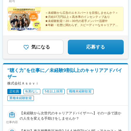
給与
ィスとなります。《効率化した仕事環境》レンタルオフィスを活
用し、合理的かつ効率に特化したビジネススタイルを確立。なか
には自宅から徒歩のみで通勤しているスタッフも在籍していま
＜未経験から広告のエキスパートを目指しませんか？＞
★月給37万円以上＋高水準のインセンティブあり
す。
★未経験歓迎！20～30代の若手メンバー活躍中
★年齢・社歴に関わらず、スピーディーなキャリアアッ
プ可能
気になる
応募する
“聴く力”を仕事に／未経験9割以上のキャリアアドバイ
ザー
株式会社Ａｓｏｖｉ
正社員
転勤なし
5名以上採用
職種未経験歓迎
業種未経験歓迎
【未経験から次世代のキャリアアドバイザーへ】その一歩で誰か
の人生を変える手助けをしませんか？
仕事内容
【本社】東京都豊島区池袋2-14-4 池袋TAビル8F ＜アクセス＞ 池