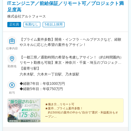
ITエンジニア／前給保証／リモート可／プロジェクト満
足度高
株式会社アルトフォース
正社員
転勤なし
5名以上採用
【プライム案件多数】開発・インフラ・ヘルプデスクなど、経験
やスキルに応じた希望の案件をアサイン！
仕事内容
【一都三県／通勤時間の希望を考慮しアサイン！（約1時間圏内）
リモート勤務も可能】東京・神奈川・千葉・埼玉のプロジェクト
勤務地
先での勤務となります。案件は通勤時間の希望も十分に考慮して
【最寄り駅】
アサイン！居住地にもよりますが、多くのメンバーが自宅から通
六本木駅、六本木一丁目駅、乃木坂駅
勤1時間圏内の場所で勤務しています。■本社：東京都港区六本木
4丁目8-7 嶋田ビル5F（東京メトロ日比谷線・都営大江戸線「六本
◆経験7年目：年収1000万円
木駅」6番出口から徒歩30秒）※受動喫煙対策：屋内禁煙※転居を
◆経験5年目：年収750万円
給与
伴う転勤なし※ご経験のある方はエリアを問わず応募歓迎です！
（リモート案件あり）
★働き方…リモート可
★案件…プライム案件多数！
約1500社の案件の中から“自分で”選択・利益配分もオ
ープン
★負担少なめ…帰社日は3カ月に1回程度
★メリハリ…年休130日以上