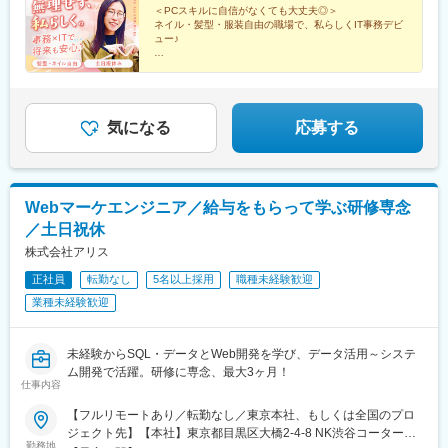
めます！事業拡大に向けて10名以上の積極採用！☆★Instagram
＜PCスキルに自信がなくても大丈夫◎＞
布駅、荻窪駅、豊島園駅(都営線)、聖蹟桜ケ丘駅、八王子駅、吉祥
ネイル・髪型・服装自由の職場で、私らしくIT事務デビ
で、メンバーや会社のことについて発信中☆★
寺駅、三鷹駅、上石神井駅、府中競馬正門前駅、立川北駅、武蔵
ュー♪
引田駅、日野駅(東京都)、東京駅、新宿駅、渋谷駅、上野駅、品川
＃自社ITスクールで2カ月研修
駅、秋葉原駅、東銀座駅、新橋駅、六本木駅、恵比寿駅、高田馬
＃リモート案件＆大手企業案件も多数
場駅、中目黒駅、中野駅(東京都)、赤羽駅、大井町駅、蒲田駅、北
＃資格取得費用は全額補助
千住駅、錦糸町駅、立川駅、府中駅(東京都)、虎ノ門ヒルズ駅、北
＃年休125日以上＆残業ほぼなし！
与野駅、本川越駅、愛宕駅(千葉県)、京成千葉駅、幕張駅、本八幡
気になる
応募する
駅(都営線)、東京ディズニーランド・ステーション駅、京成船橋
駅、国府台駅、平沼橋駅、川崎駅、西横浜駅、新高島駅、逸見
駅、武蔵小杉駅、登戸駅、東村山駅、京王多摩川駅、豊島園駅(西
武線)、京王八王子駅、井の頭公園駅、二重橋前駅、新宿三丁目
Webマーケエンジニア／給与をもらって学ぶ研修専念
駅、神泉駅、稲荷町駅(東京都)、高輪台駅、末広町駅(東京都)、銀
／土日祝休
座駅、汐留駅、六本木一丁目駅、代官山駅、西早稲田駅、祐天寺
駅、赤羽岩淵駅、下神明駅、京急蒲田駅、牛田駅(東京都)、住吉駅
株式会社アリス
(東京都)、内幸町駅、川越市駅、栄町駅(千葉県)、鬼越駅、リゾー
正社員
転勤なし
5名以上採用
職種未経験歓迎
トゲートウェイ・ステーション駅、東海神駅、市川真間駅、高島
業種未経験歓迎
町駅、星川駅、練馬駅、府中本町駅、立川南駅、京橋駅(東京都)、
新宿駅(東京メトロ)、京成上野駅、高輪ゲートウェイ駅、岩本町
駅、銀座一丁目駅、麻布十番駅、下落合駅、京成関屋駅
未経験からSQL・データとWeb開発を学び、データ活用～システ
ム開発で活躍。研修に専念、最大3ヶ月！
仕事内容
【フルリモートあり／転勤なし／東京本社、もしくは全国のプロ
ジェクト先】【本社】東京都目黒区大橋2-4-8 NK渋谷コータース
勤務地