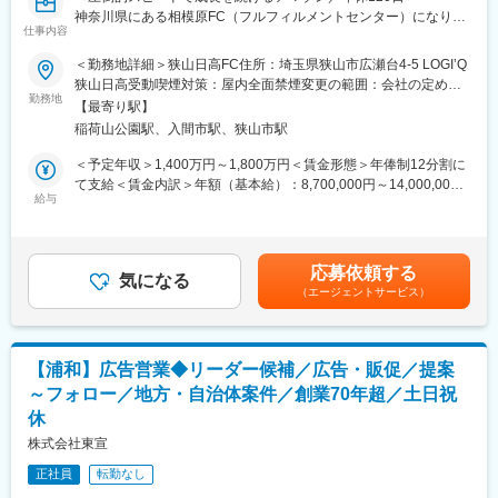
神奈川県にある相模原FC（フルフィルメントセンター）になりま
（3）業界トップクラスシェアの安定した基盤
仕事内容
す。
メイン商材である土木工事積算システム「Gaia」シリーズを筆頭
に、建設業様向けソフトを販売しています。計画、入札、収支管
＜勤務地詳細＞狭山日高FC住所：埼玉県狭山市広瀬台4-5 LOGI’Q
Amazonでは Maintenance Sr. Area Manager（SAM）として活躍
理、書類作成、工程管理などの業務フローを総合的に支援する多
狭山日高受動喫煙対策：屋内全面禁煙変更の範囲：会社の定める
いただけるリーダーシップに優れ、生産設備または物流設備のエ
勤務地
種多様な商品群は、高い評価を得ています。創業以来培ったノウ
事業所
【最寄り駅】
ンジニアリング経験がある方を求めています。組織、予算、プロ
ハウを基に、お客様にご満足いただけるサポートサービスなど、
稲荷山公園駅、入間市駅、狭山市駅
ジェクトの管理に携わるため、マネジメント経験を持つエンジニ
時代の変化やニーズにあわせた改善活動を続けています。
アを求めています。具体的には機械工学、電気工学、生産工学、
＜予定年収＞1,400万円～1,800万円＜賃金形態＞年俸制12分割に
制御工学の知識があるエンジニア、生産工場での設備改善・品質
変更の範囲：会社の定める業務
て支給＜賃金内訳＞年額（基本給）：8,700,000円～14,000,000
改善の経験があるエンジニアです。
給与
円固定残業手当/月：300,000円～400,000円（固定残業時間70時
間0分/月）超過した時間外労働の残業手当は追加支給＜月額＞
Amazonのフルフィルメントセンター（FC）は他例無い程に自動
1,025,000円～1,566,666円（12分割）（一律手当を含む）＜昇給
化が進んでおり、多様な設備・装置があります。メンテナンスチ
有無＞有＜残業手当＞有＜給与補足＞■年収について：年俸制■評
応募依頼する
ームは FC の設備・装置のメンテナンスだけでなく、性能の改
気になる
価について：年1回の業務評価による査定有り賃金はあくまでも目
（エージェントサービス）
善、生産性改善をも担当しています。
安の金額であり、選考を通じて上下する可能性があります。月給
(月額)は固定手当を含めた表記です。
SAM は設備安定稼働・性能改善・生産性改善等のチーム活動をリ
ードします。幅広い技術知識とマネジメント能力の両方が必要な
【浦和】広告営業◆リーダー候補／広告・販促／提案
仕事です。SAM は担当する FC の設備・装置の状態を分析して改
～フォロー／地方・自治体案件／創業70年超／土日祝
善プロジェクト策定し実行する責任があります。さらに、その成
休
果を他の FC（海外含）に発信し、Amazonの発展に貢献する役割
があります。もちろん、メンテナンスの予算計画、人員計画を策
株式会社東宣
定・実行する責任もあります。
正社員
転勤なし
% of Time：Description of essential functions