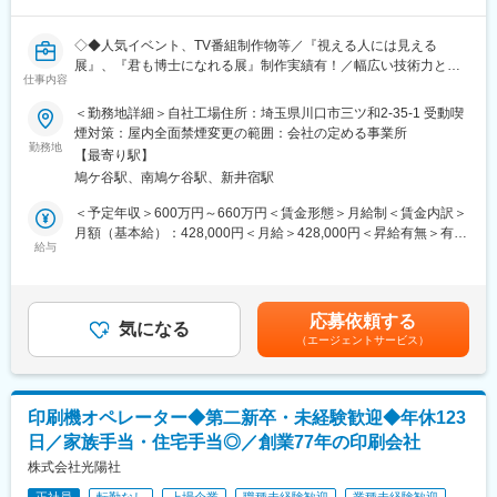
・広告の掲載提案から効果検証、運用まで一気通貫で担当してい
ただきます。
◇◆人気イベント、TV番組制作物等／『視える人には見える
・提案して終わりではなく、その後長期的にフォローする営業ス
展』、『君も博士になれる展』制作実績有！／幅広い技術力と現
タイルを望んでいる方におすすめです。
仕事内容
場力活かし、顧客の企画をカタチに～◆◇
＜勤務地詳細＞自社工場住所：埼玉県川口市三ツ和2-35-1 受動喫
※休日出勤について
■こんな方をお待ちしております！
煙対策：屋内全面禁煙変更の範囲：会社の定める事業所
クライアントのイベント等がある場合休日出勤が発生する場合が
・リフォームや施工管理など職人さんとやり取りした経験のある
勤務地
あります。その場合は下記より選択できます。
【最寄り駅】
方
・休日出勤手当を利用し、振替休日制度を利用しない
鳩ケ谷駅、南鳩ケ谷駅、新井宿駅
・展示会や番組・コンサートなど制作の流れが理解いただけてる
・振替休日制度を利用し、休日出勤手当を利用しない
方
＜予定年収＞600万円～660万円＜賃金形態＞月給制＜賃金内訳＞
・制作でなくとも、工場（メーカー問わず）で生産管理で工程管
月額（基本給）：428,000円＜月給＞428,000円＜昇給有無＞有＜
■サービスの特徴：
理を経験している方
給与
残業手当＞有＜給与補足＞■昇給賞与：有（年1回／業績による）
マーケティング（リサーチ）…最適なコミュニケーション施策や
賃金はあくまでも目安の金額であり、選考を通じて上下する可能
クリエイティブ表現を求めるための市場調査など
■担当業務：
性があります。月給(月額)は固定手当を含めた表記です。
クリエイティブ（制作）…コミュニケーション施策の手段や手法
若者向けに人気なイベントや、TV番組等の制作業務のマネジメン
に合わせて最適な表現を用意。
応募依頼する
トをお願いします。
気になる
※PR施策の「パブリシティ」では、記事などは原則的にメディア
（エージェントサービス）
大型案件を多数抱える当社のものづくりを、関係者とのコミュニ
側が作成しますが、基本的な材料や素材などを準備して提供しま
ケーションを通じて実現するポジションで下記をお任せします。
す。
コミュニケーション施策…広告施策：メディアの「広告枠」を利
＊製作スケジュールの立案・進捗管理
用して展開する施策。販売促進施策：消費者の購入意欲を刺激す
印刷機オペレーター◆第二新卒・未経験歓迎◆年休123
＊品質・安全の管理体制の構築と運用
ることに特化した施策。PR施策「第三者」からの好意的な情報発
日／家族手当・住宅手当◎／創業77年の印刷会社
＊人材育成・労務管理（採用、教育、評価）
信を獲得するなどして理解、共感を獲得する施策。
＊原価管理・コストコントロール
株式会社光陽社
＊他部署（営業・施工管理）との調整、全体最適化
変更の範囲：会社の定める業務
正社員
転勤なし
上場企業
職種未経験歓迎
業種未経験歓迎