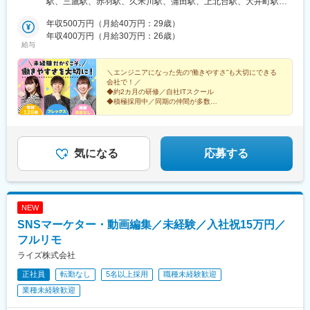
駅、三鷹駅、赤羽駅、久米川駅、蒲田駅、上北台駅、大井町駅、
川県)、馬車道駅、蒲生駅、栄町駅(千葉県)、京成八幡駅、東京デ
日★※帰社は任意です。週に1度、本社で仲間と顔を合わせられる
北千住駅、豊島園駅(都営線)、渋谷駅、八王子駅、東銀座駅、高田
ィズニーランド・ステーション駅
機会（「悟空でゴクゥ」やイベント）を設けています。自由に食
年収500万円（月給40万円：29歳）
馬場駅、新橋駅、荻窪駅、恵比寿駅、日野駅(東京都)、府中競馬正
べ飲みをしたり、ゲームをしたり、趣味の話をしたり。「今の現
年収400万円（月給30万円：26歳）
門前駅、武蔵引田駅、秋葉原駅、中目黒駅、府中駅(東京都)、上石
給与
場はどう？」「この資格って取るの難しい？」などの相談をした
神井駅、立川駅、昭島駅、聖蹟桜ケ丘駅、品川駅、新宿駅、調布
り。些細なことでも情報交換できるので、安心して仕事に取り組
駅、多摩センター駅、上野駅、立川北駅、京急川崎駅、天王町
めます！事業拡大に向けて10名以上の積極採用！☆★Instagram
＼エンジニアになった先の“働きやすさ”も大切にできる
駅、さがみ野駅、みなとみらい駅、横須賀駅、厚木駅、相模原
会社で！／
で、メンバーや会社のことについて発信中☆★
駅、愛甲石田駅、新丸子駅、向ケ丘遊園駅、鴨居駅、横浜駅、朝
◆約2カ月の研修／自社ITスクール
霞駅、ふじみ野駅、上尾駅、戸田駅(埼玉県)、和光市駅、さいたま
◆積極採用中／同期の仲間が多数
◆定着率95％以上／ネイル・髪型・服装自由
新都心駅、大宮駅(埼玉県)、川越駅、印西牧の原駅、京成八幡駅、
◆資格取得支援／費用を全額補助
京成幕張駅、野田市駅、舞浜駅、柏駅、茂原駅、市川駅、千葉
駅、船橋駅、我孫子駅、浦安駅(千葉県)、虎ノ門ヒルズ駅、住吉駅
(東京都)、井の頭公園駅、二重橋前駅、六本木一丁目駅、赤羽岩淵
気になる
応募する
駅、東村山駅、京急蒲田駅、下神明駅、牛田駅(東京都)、豊島園駅
(西武線)、神泉駅、京王八王子駅、銀座駅、西早稲田駅、汐留駅、
代官山駅、末広町駅(東京都)、祐天寺駅、高輪台駅、新宿三丁目
駅、京王多摩川駅、稲荷町駅(東京都)、川崎駅、西横浜駅、新高島
NEW
駅、逸見駅、武蔵小杉駅、登戸駅、平沼橋駅、北与野駅、本川越
SNSマーケター・動画編集／未経験／入社祝15万円／
駅、本八幡駅(都営線)、幕張駅、愛宕駅(千葉県)、東京ディズニー
ランド・ステーション駅、国府台駅、京成千葉駅、京成船橋駅、
フルリモ
内幸町駅、京橋駅(東京都)、麻布十番駅、京成関屋駅、練馬駅、銀
ライズ株式会社
座一丁目駅、下落合駅、府中本町駅、岩本町駅、立川南駅、高輪
正社員
転勤なし
5名以上採用
職種未経験歓迎
ゲートウェイ駅、新宿駅(東京メトロ)、京成上野駅、星川駅、高島
町駅、川越市駅、鬼越駅、リゾートゲートウェイ・ステーション
業種未経験歓迎
駅、市川真間駅、栄町駅(千葉県)、東海神駅