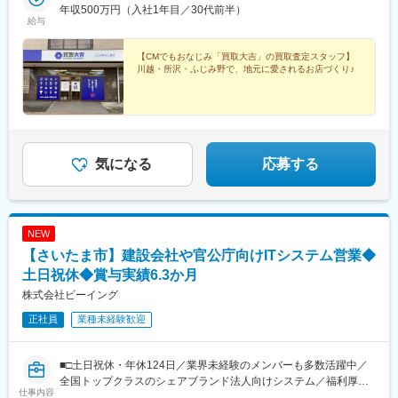
お客様宅に限ります。※受動喫煙対策：あり
年収500万円（入社1年目／30代前半）
給与
【CMでもおなじみ「買取大吉」の買取査定スタッフ】
川越・所沢・ふじみ野で、地元に愛されるお店づくり♪
気になる
応募する
NEW
【さいたま市】建設会社や官公庁向けITシステム営業◆
土日祝休◆賞与実績6.3か月
株式会社ビーイング
正社員
業種未経験歓迎
■□土日祝休・年休124日／業界未経験のメンバーも多数活躍中／
全国トップクラスのシェアブランド法人向けシステム／福利厚生
仕事内容
充実□■