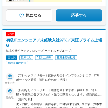
★年間休日125日+有休＆土日祝休み
溝の口駅、川崎駅、藤沢駅、長津田駅、新横浜駅、向ケ丘遊園
★リモート（在宅）プロジェクトあり
駅、戸塚駅、海老名駅(相鉄・小田急)、大和駅(神奈川県)、大船
駅、橋本駅(神奈川県)、上大岡駅、中央林間駅、あざみ野駅、桜木
町駅、大宮駅(埼玉県)、和光市駅、川越駅、浦和駅、朝霞台駅、川
気になる
応募する
口駅、南越谷駅、新越谷駅、北朝霞駅、久喜駅、蕨駅、南浦和
駅、東川口駅、西川口駅、さいたま新都心駅、所沢駅、武蔵浦和
駅、北浦和駅、志木駅、草加駅、西船橋駅、柏駅、東海神駅、松
戸駅、千葉駅、津田沼駅、本八幡駅(総武線)、南流山駅、流山おお
NEW
たかの森駅、舞浜駅、市川駅、海浜幕張駅、鎌ケ谷駅、新浦安
初級ITエンジニア／未経験入社97%／東証プライム上場
駅、京成津田沼駅、稲毛駅、京成船橋駅、北習志野駅、浦安駅(千
葉県)、新松戸駅、代々木駅、新宿駅、東池袋駅、二重橋前駅、西
G
早稲田駅、品川駅、新橋駅、とうきょうスカイツリー駅、末広町
株式会社悟空テクノロジーズ(ボードルアグループ)
駅(東京都)、蓮沼駅、稲荷町駅(東京都)、代々木八幡駅、浜松町
正社員
転勤なし
5名以上採用
職種未経験歓迎
駅、銀座駅、吉祥寺駅、大崎広小路駅、代官山駅、日暮里駅、下
神明駅、高輪ゲートウェイ駅、立川北駅、牛込神楽坂駅、二子新
業種未経験歓迎
地駅、麹町駅、奥沢駅、清澄白河駅、西太子堂駅、後楽園駅、三
越前駅、池ノ上駅、新日本橋駅、新高島駅、新丸子駅、武蔵溝ノ
口駅、京急川崎駅、石上駅、登戸駅、海老名駅(相模線)、富士見町
【フレックス／リモート案件あり◎】インフラエンジニア、ITサ
駅(神奈川県)、本川越駅、北与野駅、京成西船駅、船橋駅、京成千
ポートなど希望・適性に合わせて活躍！
仕事内容
葉駅、新津田沼駅、本八幡駅(都営線)、リゾートゲートウェイ・ス
テーション駅、市川真間駅、京成稲毛駅、習志野駅、幸谷駅、南
【転勤なし／フルリモート案件あり】東京都・神奈川県・埼玉
新宿駅、新宿西口駅、学習院下駅、虎ノ門ヒルズ駅、岩本町駅、
県・千葉県の各プロジェクト先での勤務となります。※勤務地はご
京急蒲田駅、京成上野駅、銀座一丁目駅、芝公園駅、西日暮里
勤務地
希望を考慮いたします。※在宅案件も多数！プライベートも大切に
【最寄り駅】
駅、白金高輪駅、水道橋駅、立川南駅、九品仏駅、菊川駅(東京
しながら働けます♪＜本社＞東京都港区虎ノ門1-12-1 虎ノ門第一
虎ノ門駅、錦糸町駅、吉祥寺駅、中野駅(東京都)、東京駅、六本木
都)、本郷三丁目駅、茅場町駅、新代田駅、高島町駅、高津駅(神奈
法規ビル2F※受動喫煙対策：屋内全面禁煙★仲間と過ごせる帰社