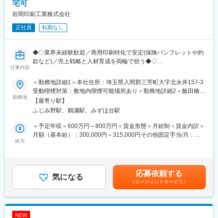
宅可
↓
岩岡印刷工業株式会社
◎本刷り開始
↓
正社員
転勤なし
◎刷了後検品
↓
◎刷り本置き場に刷り本を置く
◆◇業界未経験歓迎／商用印刷特化で安定(保険パンフレットや約
款など)／売上戦略と人材育成を両輪で担う◆◇
仕事内容
■入社後の流れ：
まずは機械・資材の下準備などからスタートします。先輩社員か
■業務内容：
＜勤務地詳細1＞本社住所：埼玉県入間郡三芳町大字北永井157-3
ら機械の操作方法から安全管理のポイント、作業手順などの指導
営業管理者をお任せします。業界未経験の方も歓迎いたします。
受動喫煙対策：敷地内喫煙可能場所あり＜勤務地詳細2＞飯田橋サ
を受けながら、徐々に作業領域を広げていきます。ほとんどはマ
勤務地
テライトオフィス住所：千代田区飯田橋4-1-1 ISビル勤務地最寄
【最寄り駅】
ニュアルに沿った作業となりますので、1～3ヶ月程度でひと通り
■具体的には：
駅：総武線線／飯田橋駅受動喫煙対策：屋内全面禁煙変更の範
ふじみ野駅、鶴瀬駅、みずほ台駅
の作業が可能になります。
・売上計画策定、立案、推進、販売計画
囲：会社の定める事業所（リモートワーク含む）
研修期間を3ヶ月間としているため、じっくりと習得することがで
・部下育成、指導、教育 15名程度
＜予定年収＞600万円～800万円＜賃金形態＞月給制＜賃金内訳＞
きます。未経験者も親切に教えます。
月額（基本給）：300,000円～315,000円その他固定手当/月：
■将来的にお任せしたい業務：
給与
200,000円～335,000円＜月給＞500,000円～650,000円＜昇給有
■組織体制：
新規業界へのアプローチを通じた事業領域の拡大促進
無＞有＜残業手当＞無＜給与補足＞※管理監督者採用のため残業手
プリンティングセンターには担当者が約27名在籍。社員17名、
営業部のグループ内で部下の業務を統括し、得意先訪問・現場立
当支給なし■昇給：年1回※業績連動■賞与：年2回（6月・12月）※
PA2名、実習生8名が活躍しています。営業や事務など、他職種か
会の対応・業務分担や残業管理を行います。また、自身でも営業
業績連動※年収は年齢や経歴等により決定いたします。※賞与は、
応募依頼する
ら転職されてきた方も多く、20代から50代の幅広い年代が在籍し
担当先を持ち、プレイングマネージャーとしても活躍いただけま
気になる
入社時期によって金額が変わります。賃金はあくまでも目安の金
（エージェントサービス）
ています。未経験者でも安心して働ける環境が整っています。
す。
額であり、選考を通じて上下する可能性があります。月給(月額)は
固定手当を含めた表記です。
■企業の特徴／魅力：
■はたらく環境：
・当社は、経済産業省による「健康経営優良法人認定」を取得し
・在宅ワークを部分的に導入しています。
NEW