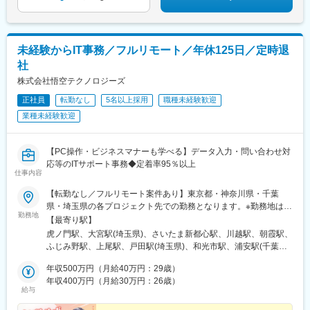
駅、東村山駅、京急蒲田駅、下神明駅、牛田駅(東京都)、豊島園駅
(西武線)、神泉駅、京王八王子駅、銀座駅、西早稲田駅、汐留駅、
代官山駅、末広町駅(東京都)、祐天寺駅、高輪台駅、新宿三丁目
駅、京王多摩川駅、稲荷町駅(東京都)、川崎駅、西横浜駅、新高島
未経験からIT事務／フルリモート／年休125日／定時退
駅、逸見駅、武蔵小杉駅、登戸駅、平沼橋駅、北与野駅、本川越
社
駅、本八幡駅(都営線)、幕張駅、愛宕駅(千葉県)、東京ディズニー
ランド・ステーション駅、国府台駅、京成千葉駅、京成船橋駅、
株式会社悟空テクノロジーズ
内幸町駅、京橋駅(東京都)、麻布十番駅、京成関屋駅、練馬駅、銀
正社員
転勤なし
5名以上採用
職種未経験歓迎
座一丁目駅、下落合駅、府中本町駅、岩本町駅、立川南駅、高輪
業種未経験歓迎
ゲートウェイ駅、新宿駅(東京メトロ)、京成上野駅、星川駅、高島
町駅、川越市駅、鬼越駅、リゾートゲートウェイ・ステーション
駅、市川真間駅、栄町駅(千葉県)、東海神駅
【PC操作・ビジネスマナーも学べる】データ入力・問い合わせ対
応等のITサポート事務◆定着率95％以上
仕事内容
【転勤なし／フルリモート案件あり】東京都・神奈川県・千葉
県・埼玉県の各プロジェクト先での勤務となります。※勤務地はご
勤務地
希望を考慮いたします。※在宅案件も多数！プライベートも大切に
【最寄り駅】
しながら働けます♪＜本社＞東京都港区虎ノ門1-12-1 虎ノ門第一
虎ノ門駅、大宮駅(埼玉県)、さいたま新都心駅、川越駅、朝霞駅、
法規ビル2F※受動喫煙対策：屋内全面禁煙★仲間と過ごせる帰社
ふじみ野駅、上尾駅、戸田駅(埼玉県)、和光市駅、浦安駅(千葉
日★※帰社は任意です。週に1度、本社で仲間と顔を合わせられる
県)、柏駅、野田市駅、千葉駅、茂原駅、京成幕張駅、京成八幡
機会（「悟空でゴクゥ」やイベント）を設けています。自由に食
年収500万円（月給40万円：29歳）
駅、舞浜駅、印西牧の原駅、船橋駅、市川駅、我孫子駅、横浜
べ飲みをしたり、ゲームをしたり、趣味の話をしたり。「今の現
年収400万円（月給30万円：26歳）
駅、京急川崎駅、天王町駅、さがみ野駅、みなとみらい駅、横須
給与
場はどう？」「この資格って取るの難しい？」などの相談をした
賀駅、厚木駅、相模原駅、愛甲石田駅、新丸子駅、向ケ丘遊園
り。些細なことでも情報交換できるので、安心して仕事に取り組
駅、鴨居駅、昭島駅、上北台駅、久米川駅、多摩センター駅、調