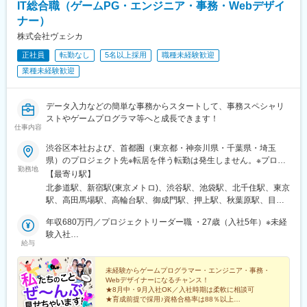
IT総合職（ゲームPG・エンジニア・事務・Webデザイ
ナー）
株式会社ヴェシカ
正社員
転勤なし
5名以上採用
職種未経験歓迎
業種未経験歓迎
データ入力などの簡単な事務からスタートして、事務スペシャリ
ストやゲームプログラマ等へと成長できます！
仕事内容
渋谷区本社および、首都圏（東京都・神奈川県・千葉県・埼玉
県）のプロジェクト先※転居を伴う転勤は発生しません。※プロジ
勤務地
ェクトによりフルリモートワーク（在宅勤務）もあります。【本
【最寄り駅】
社】東京都渋谷区千駄ヶ谷4-5-11 SuSLOB 北参道 5F受動喫煙対
北参道駅、新宿駅(東京メトロ)、渋谷駅、池袋駅、北千住駅、東京
策：有（屋内禁煙）＜本社アクセス＞・東京メトロ副都心線「北
駅、高田馬場駅、高輪台駅、御成門駅、押上駅、秋葉原駅、目黒
参道駅」3番出口 徒歩3分・各線「代々木駅」西口 徒歩7分
駅、蒲田駅、上野駅、代々木上原駅、町田駅、綾瀬駅、大手町駅
年収680万円／プロジェクトリーダー職 ・27歳（入社5年）※未経
(東京都)、中野駅(東京都)、大門駅(東京都)、有楽町駅、井の頭公
験入社
園駅、五反田駅、三田駅(東京都)、中目黒駅、日暮里駅(舎人ライ
給与
年収400万円／システムエンジニア職・25歳（入社3年）※未経験
ナー)、大崎駅、恵比寿駅、大井町駅、泉岳寺駅、神保町駅、国分
入社
寺駅、立川駅、飯田橋駅、市ケ谷駅、二子玉川駅、四ツ谷駅、自
未経験からゲームプログラマー・エンジニア・事務・
由が丘駅、新木場駅、森下駅(東京都)、九段下駅、三軒茶屋駅、荻
Webデザイナーになるチャンス！
窪駅、春日駅(東京都)、日本橋駅(東京都)、田町駅(東京都)、下北
★8月中・9月入社OK／入社時期は柔軟に相談可
沢駅、神田駅(東京都)、横浜駅、武蔵小杉駅、日吉駅(神奈川県)、
★育成前提で採用♪資格合格率は88％以上