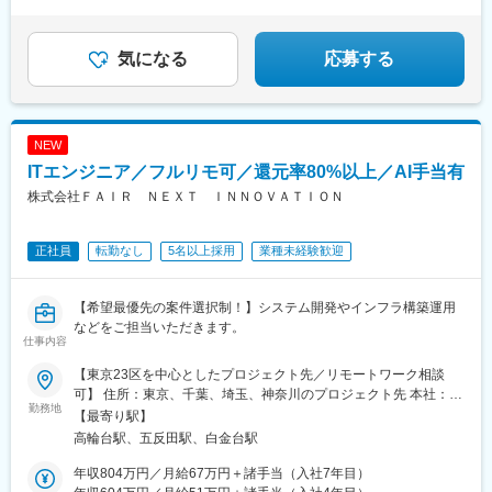
・家賃手当最大5万円
・年休120日以上
・残業ほぼなし
気になる
応募する
あなたが、会社に欠かせない存在になります。
NEW
ITエンジニア／フルリモ可／還元率80%以上／AI手当有
株式会社ＦＡＩＲ ＮＥＸＴ ＩＮＮＯＶＡＴＩＯＮ
正社員
転勤なし
5名以上採用
業種未経験歓迎
【希望最優先の案件選択制！】システム開発やインフラ構築運用
などをご担当いただきます。
仕事内容
【東京23区を中心としたプロジェクト先／リモートワーク相談
可】 住所：東京、千葉、埼玉、神奈川のプロジェクト先 本社：東
勤務地
京都品川区東五反田4-5-2 五反田NTビル9F勤務地最寄り駅：JR／
【最寄り駅】
五反田駅 都営浅草線／高輪台駅※受動喫煙対策：
高輪台駅、五反田駅、白金台駅
屋内全面禁煙
年収804万円／月給67万円＋諸手当（入社7年目）