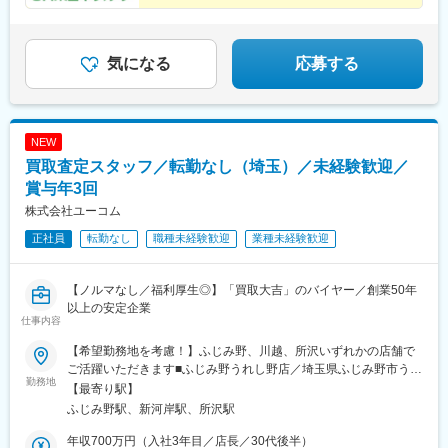
気になる
応募する
NEW
買取査定スタッフ／転勤なし（埼玉）／未経験歓迎／
賞与年3回
株式会社ユーコム
正社員
転勤なし
職種未経験歓迎
業種未経験歓迎
【ノルマなし／福利厚生◎】「買取大吉」のバイヤー／創業50年
以上の安定企業
仕事内容
【希望勤務地を考慮！】ふじみ野、川越、所沢いずれかの店舗で
ご活躍いただきます■ふじみ野うれし野店／埼玉県ふじみ野市うれ
勤務地
し野1-1-5■いなげや川越新河岸店／埼玉県川越市大字砂新田89－
【最寄り駅】
1■所沢上安松店／埼玉県所沢市上安松1116－4※入社後2週間程度
ふじみ野駅、新河岸駅、所沢駅
は、『買取大吉』の本部での研修にご参加いただきます※今後、川
越市・所沢市にて新店がオープン予定です※出張買取は埼玉県内の
年収700万円（入社3年目／店長／30代後半）