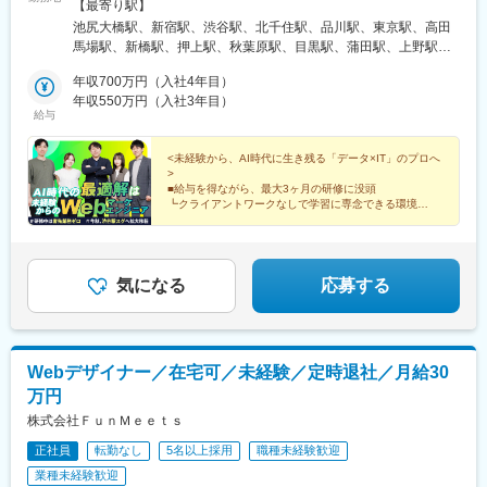
305★今秋には、現在の約2倍の広さとなる新オフィス（渋谷駅か
【最寄り駅】
ら徒歩2分！）への移転が確定しています。綺麗で広々とした環境
池尻大橋駅、新宿駅、渋谷駅、北千住駅、品川駅、東京駅、高田
で、会社の急成長をダイレクトに味わいながら働くことができま
馬場駅、新橋駅、押上駅、秋葉原駅、目黒駅、蒲田駅、上野駅、
す！【その他、勤務地】各プロジェクトによる中心勤務地：東京
代々木上原駅、町田駅、綾瀬駅、大手町駅(東京都)、中野駅(東京
23区内中心その他勤務地：全国47都道府県にプロジェクトあり※
年収700万円（入社4年目）
都)、大門駅(東京都)、有楽町駅、吉祥寺駅、日暮里駅(舎人ライナ
リモート、フルリモート案件あり。ご相談ください。※最大3ヶ月
年収550万円（入社3年目）
ー)、五反田駅、田町駅(東京都)、中目黒駅、池袋駅、大崎駅、恵
給与
間の研修中は原則本社への出社になります。※受動喫煙対策あり
比寿駅、大井町駅、泉岳寺駅、神保町駅、国分寺駅、立川駅、飯
田橋駅、市ケ谷駅、小竹向原駅、錦糸町駅、二子玉川駅、四ツ谷
<未経験から、AI時代に生き残る「データ×IT」のプロへ
駅、自由が丘駅、新木場駅、森下駅(東京都)、九段下駅、三軒茶屋
>
駅、荻窪駅、春日駅(東京都)、日本橋駅(東京都)、下北沢駅、神田
■給与を得ながら、最大3ヶ月の研修に没頭
駅(東京都)、神泉駅、新宿駅(東京メトロ)、表参道駅、北品川駅、
┗クライアントワークなしで学習に専念できる環境
■未経験OK・学歴不問／フルリモート案件あり
二重橋前駅、西早稲田駅、汐留駅、とうきょうスカイツリー駅、
■年休128日・残業月5h／今秋、渋谷駅スグへ拡大移転
末広町駅(東京都)、蓮沼駅、稲荷町駅(東京都)、代々木八幡駅、浜
松町駅、銀座駅、井の頭公園駅、西日暮里駅、大崎広小路駅、三
田駅(東京都)、代官山駅、日暮里駅、東池袋駅、下神明駅、高輪ゲ
気になる
応募する
ートウェイ駅、立川北駅、江古田駅、住吉駅(東京都)、二子新地
駅、麹町駅、奥沢駅、清澄白河駅、西太子堂駅、後楽園駅、三越
前駅、池ノ上駅、新日本橋駅、駒場東大前駅、新宿西口駅、学習
院下駅、内幸町駅、岩本町駅、京急蒲田駅、京成上野駅、御成門
Webデザイナー／在宅可／未経験／定時退社／月給30
駅、銀座一丁目駅、西日暮里駅(舎人ライナー)、高輪台駅、白金高
万円
輪駅、水道橋駅、立川南駅、新桜台駅、九品仏駅、菊川駅(東京
都)、本郷三丁目駅、茅場町駅、新代田駅
株式会社ＦｕｎＭｅｅｔｓ
正社員
転勤なし
5名以上採用
職種未経験歓迎
業種未経験歓迎