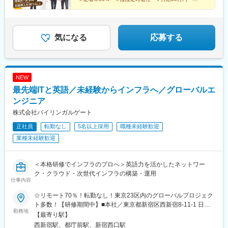
能な広々とした拠点に移転しました。シックでスタイリッシュ、
＃第二新卒歓迎
オフィス内にバーもあるおしゃれな職場です！最上階なので眺め
気づいたら一人前の営業へ、そんなキャリアを歩めま
も最高です♪
す！
気になる
応募する
NEW
最先端ITと英語／未経験からインフラへ／グローバルエ
ンジニア
株式会社バイリンガルゲート
正社員
転勤なし
5名以上採用
職種未経験歓迎
業種未経験歓迎
＜本格研修でインフラのプロへ＞英語力を活かしたネットワー
ク・クラウド・次世代インフラの構築・運用
仕事内容
☆リモート70％！転勤なし！東京23区内のグローバルプロジェク
ト多数！【研修期間中】■本社／東京都新宿区西新宿8-11-1 日東
勤務地
星野ビル5F└「西新宿駅」より徒歩2分※都庁前駅や新宿西口駅か
【最寄り駅】
らもアクセス良好です！【研修終了後】■東京23区を中心とした
西新宿駅、都庁前駅、新宿西口駅