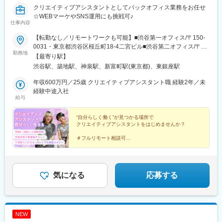
クリエイティブアシスタントとしてバックオフィス業務をお任せ
☆WEBマーケやSNS運用にも挑戦可♪
仕事内容
【転勤なし／リモートワークも可能】■渋谷第一オフィス/〒150-
0031・東京都渋谷区桜丘町18-4二宮ビル■渋谷第二オフィス/〒
勤務地
150-0042・東京都渋谷区宇田川町3-7ヒューリック渋谷公園通り
【最寄り駅】
ビル■築地オフィス／〒104-0045・東京都中央区築地2-11-10
渋谷駅、築地駅、神泉駅、新富町駅(東京都)、東銀座駅
Misto Tsukiji＼勤務地は選択可能です／※試用期間後は、「出社勤
務」「リモート勤務」を選べます。■その他勤務地・都内23区、
年収600万円／25歳 クリエイティブアシスタント職 経験2年／未
神奈川、埼玉、千葉のプロジェクト先【面接会場】オンライン
経験中途入社
給与
(WEB面接)
“自分らしく働く”が見つかる場所で
クリエイティブアシスタントをはじめませんか？
＃フルリモート相談可
＃1on2の手厚い研修で安心♪
＃年間休日125日程度＆残業ほぼ０
＃SNS・Webマーケ/デザインにもチャレンジ可♪
▼詳細をチェック！▼
気になる
応募する
NEW