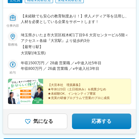
正社員
職種未経験歓迎
業種未経験歓迎
【未経験でも安心の教育制度あり！】求人メディア等を活用し、
人材を必要としている企業をサポートします！
仕事内容
埼玉県さいたま市大宮区桜木町1丁目9-6 大宮センタービル5階＜
アクセス＞各線『大宮駅』より徒歩約3分
勤務地
【最寄り駅】
大宮駅(埼玉県)
年収1500万円 ／ 28歳 営業職 ／※中途入社5年目
年収800万円 ／ 26歳 営業職 ／※中途入社3年目
給与
【大宮本社 増員募集】
★年休123日（土日祝休み）＆残業少なめ
★未経験OK、インセンティブ豊富
★充実の研修プログラムで営業のプロに成長
気になる
応募する