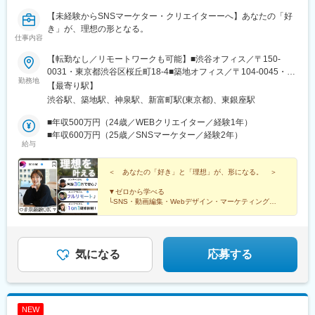
【未経験からSNSマーケター・クリエイターーへ】あなたの「好
き」が、理想の形となる。
仕事内容
【転勤なし／リモートワークも可能】■渋谷オフィス／〒150-
0031・東京都渋谷区桜丘町18-4■築地オフィス／〒104-0045・東
勤務地
京都中央区築地2丁目11-10※試用期間後は、「出社勤務」「リモ
【最寄り駅】
ート勤務」を選べます。※勤務地は選択可能です■その他勤務地・
渋谷駅、築地駅、神泉駅、新富町駅(東京都)、東銀座駅
都内23区、神奈川、埼玉、千葉のプロジェクト先【面接会場】・
WEB面接 or・対面面接
■年収500万円（24歳／WEBクリエイター／経験1年）
■年収600万円（25歳／SNSマーケター／経験2年）
給与
＜ あなたの「好き」と「理想」が、形になる。 ＞
▼ゼロから学べる
└SNS・動画編集・Webデザイン・マーケティング
▼未経験でも安心
└専属講師による1on1研修をご用意
▼働きやすさも抜群
気になる
応募する
└月給30万円～／リモート可／年休125日可
NEW