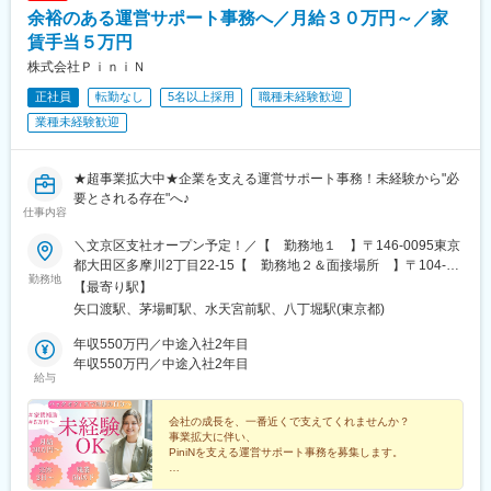
余裕のある運営サポート事務へ／月給３０万円～／家
賃手当５万円
株式会社ＰｉｎｉＮ
正社員
転勤なし
5名以上採用
職種未経験歓迎
業種未経験歓迎
★超事業拡大中★企業を支える運営サポート事務！未経験から"必
要とされる存在"へ♪
仕事内容
＼文京区支社オープン予定！／【 勤務地１ 】〒146-0095東京
都大田区多摩川2丁目22-15【 勤務地２＆面接場所 】〒104-
勤務地
0033東京都中央区新川1-3-3 グリーンオーク茅場町４F茅場町駅徒
【最寄り駅】
歩２分 日本橋駅徒歩７分【その他勤務地】・関東圏内（東京
矢口渡駅、茅場町駅、水天宮前駅、八丁堀駅(東京都)
都、神奈川県、埼玉県、千葉県、茨城県、栃木県、群馬県など）※
転勤はございません。※本社勤務「事務」の詳細は面接でお話しさ
年収550万円／中途入社2年目
せていただきます。
年収550万円／中途入社2年目
給与
会社の成長を、一番近くで支えてくれませんか？
事業拡大に伴い、
PiniNを支える運営サポート事務を募集します。
・月給30万円スタート！