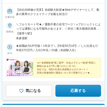
【自社内研修が充実】未経験大歓迎★Webデザイナーとして、数
多の業界のクリエイティブ全般を担当◎
仕事内容
＼フルリモート可★／通勤不要の在宅ワーク！※プロジェクトによ
っては通勤になる可能性があります。◇本社◇東京都港区南青山5
勤務地
丁目12-27 Wise512 501 ◇アクセス◇最寄駅：表参道駅から徒
【最寄り駅】
歩8分◇その他プロジェクト先◇東京・千葉・神奈川・埼玉 など
表参道駅
★リモート・在宅も柔軟に対応スキルや経験に応じて、リモート
ワークも導入しています◎週2回リモートやフルリモートなど、柔
★前職給与UP可能！1年目で＼【年収50万UP】／した社員も◎
軟な働き方ができるのも当社の魅力の一つです！
年収370万円／入社1年目／24歳（未経験入社）
給与
○o* 未経験歓迎*第二新卒・社会人デビュー歓迎*美容に
興味がある方*手に職つけたい方 *o○
当社では、9割の社員が未経験からのスタート！
充実の研修体制で最短3～6ヶ月で実務デビュー★
ITスキルを身に付けませんか？
気になる
応募する