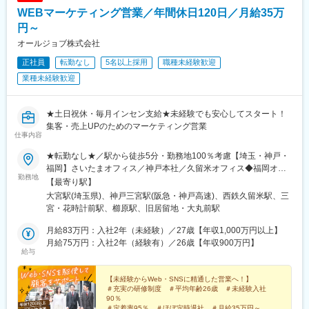
ており、働きやすい環境作りに力を入れています。
・顧客先への直行直帰等も可能で、基本的に研修後は各社員の裁
WEBマーケティング営業／年間休日120日／月給35万
・品質の高い印刷物に仕上げる最新の機械を導入しており、顧客
量に任せて営業活動を行っていただく想定です。
の要望に高い品質で応えることが可能です。
円～
・年間休日123日以上、住宅手当や家族手当、資格取得支援など
■社内設備
オールジョブ株式会社
福利厚生が充実しており、安定した収入を得られる環境です。
食堂（仕出し弁当の支給・食費補助あり、食品自販機あり）、休
正社員
転勤なし
5名以上採用
職種未経験歓迎
・社内表彰などの制度が充実しており、受賞された方には金一封
憩室、個人ロッカー、制服貸与、喫煙所（屋外）
が支給されます。資格取得制度については費用を全額負担し、合
業種未経験歓迎
格後2年間は5000円/月の資格手当が支給されます。
■働き方
飯田橋のサテライトオフィスも活用でき、効率的な営業活動が可
変更の範囲：会社の定める業務
能です。
★土日祝休・毎月インセン支給★未経験でも安心してスタート！
集客・売上UPのためのマーケティング営業
仕事内容
■特徴・魅力：
「薄紙印刷」に特化した独自の技術力があり、他社には真似でき
★転勤なし★／駅から徒歩5分・勤務地100％考慮【埼玉・神戸・
ない提案が可能です。
福岡】さいたまオフィス／神戸本社／久留米オフィス◆福岡オフ
勤務地
ィス10月オープン予定◆※博多駅周辺（福岡市）※開所までは久留
【最寄り駅】
■採用背景・将来性
米オフィスでの勤務となります。＜アクセス＞【神戸本社】兵庫
大宮駅(埼玉県)、神戸三宮駅(阪急・神戸高速)、西鉄久留米駅、三
事業領域拡大のための増員募集です。即戦力としてご活躍いただ
県神戸市中央区三宮町1-4-8 THE PEAK KOBE SANNOMIYA 12
宮・花時計前駅、櫛原駅、旧居留地・大丸前駅
ける方を歓迎します。
階・阪急電鉄神戸線「神戸三宮」駅より徒歩5分・東海道本線「三
ノ宮」駅より徒歩5分・神戸新交通「三宮」駅より徒歩5分【さい
月給83万円：入社2年（未経験）／27歳【年収1,000万円以上】
変更の範囲：会社の定める業務
たまオフィス】★積極採用中埼玉県さいたま市大宮区桜木町１丁
月給75万円：入社2年（経験有）／26歳【年収900万円】
給与
目398番地1 アドグレイス大宮 7階「JR大宮駅」より徒歩7分【久
留米オフィス】福岡県久留米市東町42番地21 久留米ビジネスス
クエア 7階・西鉄電車「西鉄久留米駅」より徒歩1分★雨の日で
【未経験からWeb・SNSに精通した営業へ！】
＃充実の研修制度 ＃平均年齢26歳 ＃未経験入社
も、ほとんど濡れることなく、出社可能！★車・自転車通勤
90％
OK【オフィスの移転について】2023年11月に、100人超を収容可
＃定着率95％ ＃ほぼ定時退社 ＃月給35万円～