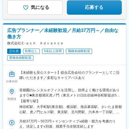
『会社都合』はもう終わり。
どこまでも『自分のため』に働こう。
気になる
応募する
広告プランナー／未経験歓迎／月給37万円～／自由な
働き方
株式会社Ｅ‐ａｃｈ Ａｄｖａｎｃｅ
正社員
転勤なし
5名以上採用
職種未経験歓迎
業種未経験歓迎
【未経験も安心スタート】総合広告会社のプランナーとしてご活
躍いただきます／多彩なキャリアパスあり
仕事内容
首都圏のレンタルオフィスを活用し、効率よく働ける環境があり
ます◎■東京都港区虎ノ門（東京メトロ日比谷線神谷町駅徒歩5
勤務地
分）■東京都千代田区大手町（東京メトロ千代田線、半蔵門線大手
【最寄り駅】
町駅より徒歩1分）■神奈川県横浜市西区（JR京浜東北線、上野東
神谷町駅、大手町駅(東京都)、横浜駅、海浜幕張駅、さいたま新都
京ライン横浜駅より徒歩3分）■千葉県千葉市美浜区（JR京葉線海
心駅、虎ノ門ヒルズ駅、東京駅、北与野駅、六本木一丁目駅、竹
浜幕張駅徒歩6分）■埼玉県さいたま市中央区（JR宇都宮線・高崎
橋駅
線さいたま新都心駅より徒歩3分）上記以外にも、首都圏のレンタ
月給37万円～50万円＋インセンティブ※経験・能力を考慮のう
ルオフィス40ケ所と契約。本社と支社以外はすべてレンタルオフ
え、決定します※別途、残業手当全額支給します