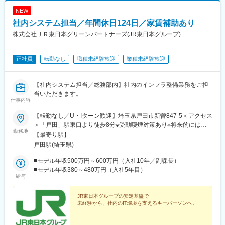
NEW
社内システム担当／年間休日124日／家賃補助あり
株式会社ＪＲ東日本グリーンパートナーズ(JR東日本グループ)
正社員
転勤なし
職種未経験歓迎
業種未経験歓迎
【社内システム担当／総務部内】社内のインフラ整備業務をご担
当いただきます。
仕事内容
【転勤なし／U・Iターン歓迎】埼玉県戸田市新曽847-5＜アクセス
＞「戸田」駅東口より徒歩8分※受動喫煙対策あり※将来的には、
勤務地
キャリアアップに伴い転勤が発生する場合があります。その際も
【最寄り駅】
ご相談させていただきます（希望に合わない転勤はありません）
戸田駅(埼玉県)
■モデル年収500万円～600万円（入社10年／副課長）
■モデル年収380～480万円（入社5年目）
給与
JR東日本グループの安定基盤で
未経験から、社内のIT環境を支えるキーパーソンへ。