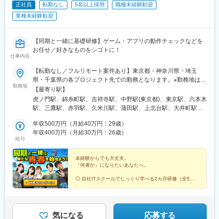
正社員
転勤なし
5名以上採用
職種未経験歓迎
駅前駅、荒川区役所前駅、下板橋駅、京王多摩川駅、東村山駅、
業種未経験歓迎
府中本町駅、牛浜駅、川崎駅、和田塚駅、茅ケ崎駅、逗子駅、千
葉中央駅、本八幡駅(都営線)、平和台駅(千葉県)、初富駅、東銀座
駅、御成門駅、新宿西口駅、飯田橋駅、京成上野駅、とうきょう
【同期と一緒に基礎研修】ゲーム・アプリの動作チェックなどを
スカイツリー駅、松陰神社前駅、東池袋四丁目駅、飛鳥山駅、荒
お任せ／好きなものをシゴトに！
川一中前駅、板橋区役所前駅、分倍河原駅、関内駅、県庁前駅(千
仕事内容
葉県)、京成八幡駅、流山セントラルパーク駅
【転勤なし／フルリモート案件あり】東京都・神奈川県・埼玉
県・千葉県の各プロジェクト先での勤務となります。※勤務地はご
勤務地
希望を考慮いたします。※在宅案件も多数！プライベートも大切に
【最寄り駅】
しながら働けます♪＜本社＞東京都港区虎ノ門1-12-1 虎ノ門第一
虎ノ門駅、錦糸町駅、吉祥寺駅、中野駅(東京都)、東京駅、六本木
法規ビル2F※受動喫煙対策：屋内全面禁煙★仲間と過ごせる帰社
駅、三鷹駅、赤羽駅、久米川駅、蒲田駅、上北台駅、大井町駅、
日★※帰社は任意です。週に1度、本社で仲間と顔を合わせられる
北千住駅、豊島園駅(都営線)、渋谷駅、八王子駅、東銀座駅、高田
機会（「悟空でゴクゥ」やイベント）を設けています。自由に食
年収500万円（月給40万円：29歳）
馬場駅、新橋駅、荻窪駅、恵比寿駅、日野駅(東京都)、府中競馬正
べ飲みをしたり、ゲームをしたり、趣味の話をしたり。「今の現
年収400万円（月給30万円：26歳）
門前駅、武蔵引田駅、秋葉原駅、中目黒駅、府中駅(東京都)、上石
給与
場はどう？」「この資格って取るの難しい？」などの相談をした
神井駅、立川駅、昭島駅、聖蹟桜ケ丘駅、品川駅、新宿駅、調布
り。些細なことでも情報交換できるので、安心して仕事に取り組
駅、多摩センター駅、上野駅、立川北駅、京急川崎駅、天王町
めます！事業拡大に向けて10名以上の積極採用！☆★Instagram
未経験からでも大丈夫。
駅、さがみ野駅、みなとみらい駅、横須賀駅、厚木駅、相模原
「何者か」になりたいあなたへ。
で、メンバーや会社のことについて発信中☆★
駅、愛甲石田駅、新丸子駅、向ケ丘遊園駅、鴨居駅、横浜駅、朝
霞駅、ふじみ野駅、上尾駅、戸田駅(埼玉県)、和光市駅、さいたま
◎ 自社ITスクールでじっくり学べる2カ月研修（全5
回）
新都心駅、大宮駅(埼玉県)、川越駅、印西牧の原駅、京成八幡駅、
◎ キャリアチェンジの選択肢も充実
京成幕張駅、野田市駅、舞浜駅、柏駅、茂原駅、市川駅、千葉
◎ 自由参加の部活動・社内イベントあり
駅、船橋駅、我孫子駅、浦安駅(千葉県)、虎ノ門ヒルズ駅、住吉駅
◎ 土日祝休み／残業ほぼなし
(東京都)、井の頭公園駅、二重橋前駅、六本木一丁目駅、赤羽岩淵
気になる
応募する