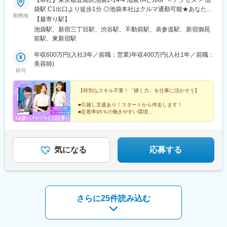
袋駅 C1出口より徒歩1分 ◎池袋本社はクルマ通勤可能★あなたの
勤務地
希望を最大限考慮！【上京支援制度＆引っ越し支援制度有】 ◆都
【最寄り駅】
内（池袋・新宿・渋谷・目黒・青山）・埼玉・千葉・神奈川で選
池袋駅、新宿三丁目駅、渋谷駅、不動前駅、表参道駅、新宿御苑
べる勤務地◆ ※転勤なし
前駅、東新宿駅
年収600万円(入社3年／前職：営業)年収400万円(入社1年／前職：
美容師)
給与
【特別なスキル不要！「聴く力」を仕事に活かそう】
■引越し支援あり！スタートから伴走します！
■定着率95％の働きやすい環境
■副業OK／自由な社風で可能性を広げる
■ホワイト企業《最高ランク》認定
あなたのキャリアチェンジを全力でサポート！
気になる
応募する
さらに25件読み込む