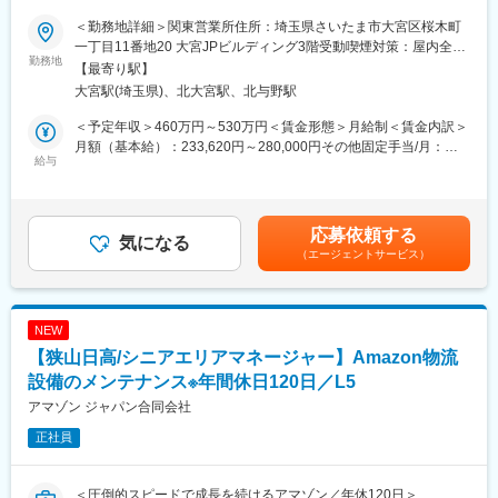
＜勤務地詳細＞関東営業所住所：埼玉県さいたま市大宮区桜木町
■業務内容：
一丁目11番地20 大宮JPビルディング3階受動喫煙対策：屋内全面
・建設会社（地場大手～中小）や官公庁（国交省、農水省、地方
勤務地
禁煙変更の範囲：会社の定める事業所
【最寄り駅】
自治体など）への法人向けシステムを提案販売する仕事です（新
大宮駅(埼玉県)、北大宮駅、北与野駅
規開拓／既存顧客対応ともに有）。
・イベント等によるプロモーション活動や、お客様／代理店様を
＜予定年収＞460万円～530万円＜賃金形態＞月給制＜賃金内訳＞
相手に勉強会の講師も行います。
月額（基本給）：233,620円～280,000円その他固定手当/月：
給与
35,100円～42,100円＜月給＞268,720円～322,100円＜昇給有無
■商材：
＞有＜残業手当＞無＜給与補足＞※目標管理制度を取り入れてお
商材は、全国トップクラスシェアの積算システム『Gaia』をはじ
り、人事評価の結果で給与が変動します。■その他固定手当：営業
めとする、建設業界のあらゆる業務に対応して専用に開発された
手当■昇給：年1回■賞与：年2回（直近実績計6.3ヶ月／実績や業
応募依頼する
パッケージソフトです。
気になる
績によりプラスα）賃金はあくまでも目安の金額であり、選考を通
（エージェントサービス）
企画・設計から開発・運営まですべて当社の開発チームが行って
じて上下する可能性があります。月給(月額)は固定手当を含めた表
いる自社オリジナル製品です。
記です。
■当社の魅力：
NEW
（1）長期就業可能な社風
【狭山日高/シニアエリアマネージャー】Amazon物流
非常にアットホームな社風が特徴の為、平均勤続年数も約12年と
長期就業する社員が多いのが特徴です。
設備のメンテナンス※年間休日120日／L5
アマゾン ジャパン合同会社
（2）女性も活躍しやすい環境
正社員
女性社員も働きやすい環境で、現在女性社員は約100名ですが、
既に延べ約45名が育児休業を取得し、もとの職場に復職していま
す。
＜圧倒的スピードで成長を続けるアマゾン／年休120日＞