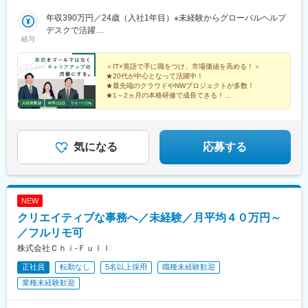
東京・神奈川・埼玉・千葉などのITプロジェクト先※希望・通勤時
間をしっかり考慮し、話し合いをして決定します。※出社・ハイブ
年収390万円／24歳（入社1年目）※未経験からグローバルヘルプ
リッド・リモートでの勤務形態がございますが原則、 関東在住
デスクで活躍
給与
の方もしくは、関東に引っ越しが可能な方が対象となります。※プ
年収540万円／27歳（入社3年目） ※海外ベンダーとチームを繋ぐ
ロジェクトにより、短期海外出張・長期海外出張などの勤務の可
ブリッジSE
能性もあります。
＜IT×英語で手に職をつけ、市場価値を高める！＞
★20代が中心となって活躍中！
★最先端のクラウドやNWプロジェクトが多数！
★1～2ヵ月の本格研修で成長できる！
★土日祝休み／年休125日／リモート70％
★将来はスペシャリストやPM/PLも◎
気になる
応募する
NEW
クリエイティブな事務へ／未経験／月平均４０万円～
／フルリモ可
株式会社Ｃｈｉ‐Ｆｕｌｌ
正社員
転勤なし
5名以上採用
職種未経験歓迎
業種未経験歓迎