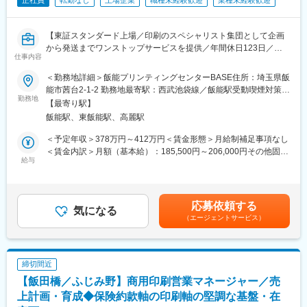
■募集背景：
事業拡大および案件増加に伴い、工場を増設し、制作を支えてく
【東証スタンダード上場／印刷のスペシャリスト集団として企画
ださる工場長を募集することになりました。テレビ・イベント・
から発送までワンストップサービスを提供／年間休日123日／平
テーマパークなど多くの人に注目される案件に携わり、プロジェ
仕事内容
均勤続年数20年】
クトをリードできる環境をご用意しています。
＜勤務地詳細＞飯能プリンティングセンターBASE住所：埼玉県飯
当社は、1949年に創業し、76年の歴史を誇るスタンダード市場上
能市茜台2-1-2 勤務地最寄駅：西武池袋線／飯能駅受動喫煙対策：
■当社について：
場の安定基盤の企業です。
勤務地
屋内全面禁煙変更の範囲：会社の定める事業所
株式会社アートビークルーは、1977年の創業以来「自由な発想で
【最寄り駅】
今回、未経験からでも始められる印刷機オペレーター職を募集し
人々の心に伝わる物を創りたい」という思いのもと、人々が心を
飯能駅、東飯能駅、高麗駅
ます。
通わせ共鳴し合う空間プロデュースや、テレビ美術の世界で成長
年間休日123日で、4勤2休の交代制勤務。福利厚生も充実してお
＜予定年収＞378万円～412万円＜賃金形態＞月給制補足事項なし
してきました。東京・大阪・北京を拠点に、イベント・展示会・
り、安定収入を得られる環境を提供します。
＜賃金内訳＞月額（基本給）：185,500円～206,000円その他固定
テレビ美術・建築の分野で、企画設計から、製作・監理・運営と
給与
手当/月：25,000円＜月給＞210,500円～231,000円＜昇給有無＞
トータルに対応できる創作アートグループとして活動していま
■主な業務内容：
有＜残業手当＞有＜給与補足＞■昇給年1回（4月）■賞与年2回※過
す。
ポスター、カタログ、パンフレット等の商業印刷物を作成する業
去実績…計2.5月分■その他固定手当：事前給付型退職金※想定年収
創業以来取り組んできた物づくりをベースに、近年では、次世代
務です。
（月給×12ヶ月＋月額×2.5ヶ月（賞与）＋想定残業/月20時間×12
バーチャルスタジオ 「Studio Vbe」を立ち上げました。リアルと
応募依頼する
気になる
ヶ月＋想定手当） その他手当は別途（交通費、住宅手当、家族
バーチャルが交差する最前線で、常に新たな可能性を追求し、時
（エージェントサービス）
◎CTP版出力（本社で作成したデータをボタン一つで出力）用紙
手当など）賃金はあくまでも目安の金額であり、選考を通じて上
代と共に進化を続けています。
準備
下する可能性があります。月給(月額)は固定手当を含めた表記で
↓
す。
変更の範囲：会社の定める業務
◎印刷機に用紙と版をセット
締切間近
↓
【飯田橋／ふじみ野】商用印刷営業マネージャー／売
◎自動版付け
↓
上計画・育成◆保険約款軸の印刷軸の堅調な基盤・在
◎色合わせ・ゴミ・汚れの確認