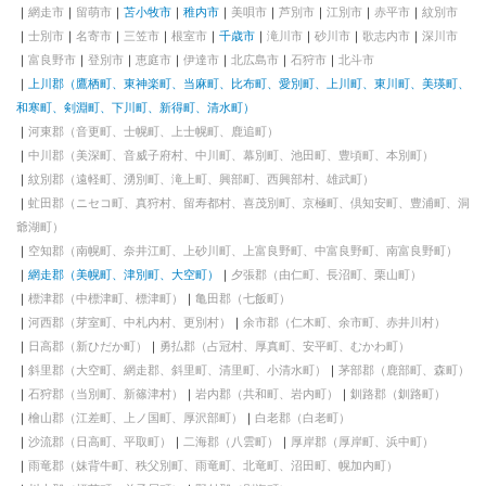
網走市
留萌市
苫小牧市
稚内市
美唄市
芦別市
江別市
赤平市
紋別市
士別市
名寄市
三笠市
根室市
千歳市
滝川市
砂川市
歌志内市
深川市
富良野市
登別市
恵庭市
伊達市
北広島市
石狩市
北斗市
上川郡（鷹栖町、東神楽町、当麻町、比布町、愛別町、上川町、東川町、美瑛町、
和寒町、剣淵町、下川町、新得町、清水町）
河東郡（音更町、士幌町、上士幌町、鹿追町）
中川郡（美深町、音威子府村、中川町、幕別町、池田町、豊頃町、本別町）
紋別郡（遠軽町、湧別町、滝上町、興部町、西興部村、雄武町）
虻田郡（ニセコ町、真狩村、留寿都村、喜茂別町、京極町、倶知安町、豊浦町、洞
爺湖町）
空知郡（南幌町、奈井江町、上砂川町、上富良野町、中富良野町、南富良野町）
網走郡（美幌町、津別町、大空町）
夕張郡（由仁町、長沼町、栗山町）
標津郡（中標津町、標津町）
亀田郡（七飯町）
河西郡（芽室町、中札内村、更別村）
余市郡（仁木町、余市町、赤井川村）
日高郡（新ひだか町）
勇払郡（占冠村、厚真町、安平町、むかわ町）
斜里郡（大空町、網走郡、斜里町、清里町、小清水町）
茅部郡（鹿部町、森町）
石狩郡（当別町、新篠津村）
岩内郡（共和町、岩内町）
釧路郡（釧路町）
檜山郡（江差町、上ノ国町、厚沢部町）
白老郡（白老町）
沙流郡（日高町、平取町）
二海郡（八雲町）
厚岸郡（厚岸町、浜中町）
雨竜郡（妹背牛町、秩父別町、雨竜町、北竜町、沼田町、幌加内町）