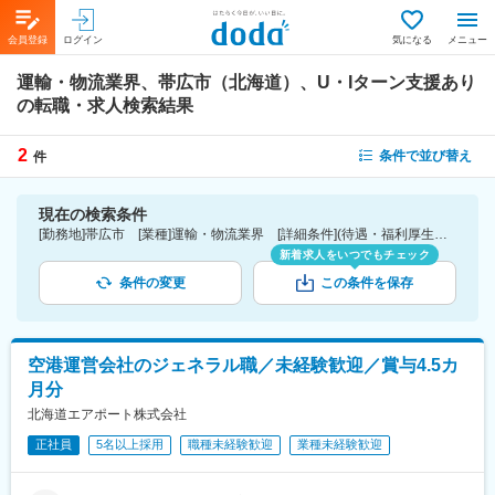
会員登録
ログイン
気になる
メニュー
運輸・物流業界、帯広市（北海道）、U・Iターン支援あり
の転職・求人検索結果
2
条件で並び替え
件
現在の検索条件
[勤務地]帯広市 [業種]運輸・物流業界 [詳細条件](待遇・福利厚生)U・Iターン支援あり
新着求人をいつでもチェック
条件の変更
この条件を保存
空港運営会社のジェネラル職／未経験歓迎／賞与4.5カ
月分
北海道エアポート株式会社
正社員
5名以上採用
職種未経験歓迎
業種未経験歓迎