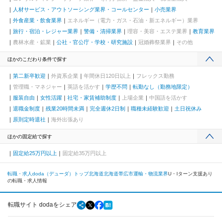
人材サービス・アウトソーシング業界・コールセンター
小売業界
外食産業・飲食業界
エネルギー（電力・ガス・石油・新エネルギー）業界
旅行・宿泊・レジャー業界
警備・清掃業界
理容・美容・エステ業界
教育業界
農林水産・鉱業
公社・官公庁・学校・研究施設
冠婚葬祭業界
その他
ほかのこだわり条件で探す
第二新卒歓迎
外資系企業
年間休日120日以上
フレックス勤務
管理職・マネジャー
英語を活かす
学歴不問
転勤なし（勤務地限定）
服装自由
女性活躍
社宅・家賃補助制度
上場企業
中国語を活かす
退職金制度
残業20時間未満
完全週休2日制
職種未経験歓迎
土日祝休み
原則定時退社
海外出張あり
ほかの固定給で探す
固定給25万円以上
固定給35万円以上
転職・求人doda（デューダ）トップ
北海道
北海道
帯広市
運輸・物流業界
U・Iターン支援あり
の転職・求人情報
転職サイト dodaをシェア