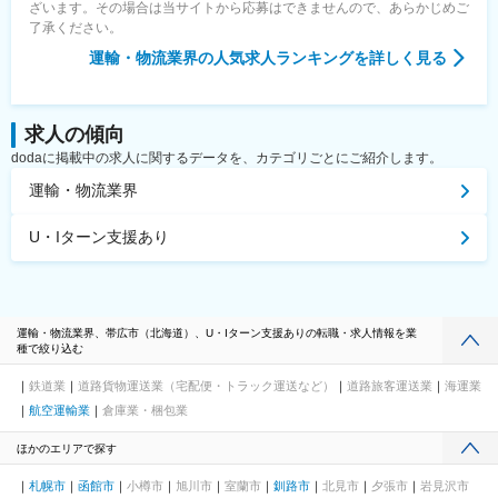
ざいます。その場合は当サイトから応募はできませんので、あらかじめご
了承ください。
運輸・物流業界
の人気求人ランキングを詳しく見る
求人の傾向
dodaに掲載中の求人に関するデータを、カテゴリごとにご紹介します。
運輸・物流業界
U・Iターン支援あり
運輸・物流業界、帯広市（北海道）、U・Iターン支援ありの転職・求人情報を業
種で絞り込む
鉄道業
道路貨物運送業（宅配便・トラック運送など）
道路旅客運送業
海運業
航空運輸業
倉庫業・梱包業
ほかのエリアで探す
札幌市
函館市
小樽市
旭川市
室蘭市
釧路市
北見市
夕張市
岩見沢市