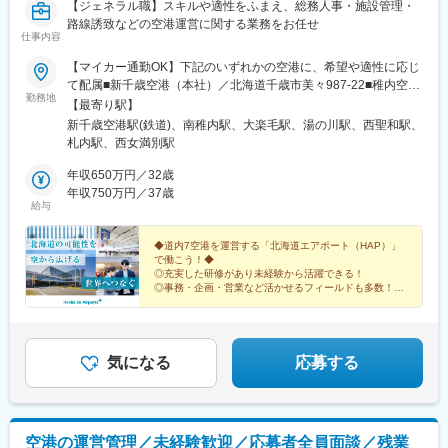
【ジェネラル職】スキルや適性をふまえ、総務人事・施設管理・
路線誘致などの空港運営に関する業務をお任せ
仕事内容
【マイカー通勤OK】下記のいずれかの空港に、希望や適性に応じ
て配属■新千歳空港（本社）／北海道千歳市美々987-22■稚内空港
勤務地
／北海道稚内市声問村声問6744■釧路空港／北海道釧路市鶴丘2■
【最寄り駅】
函館空港／北海道函館市高松町511■旭川空港／北海道上川郡東神
新千歳空港駅(鉄道)、南稚内駅、大楽毛駅、湯の川駅、西聖和駅、
楽町東2線16-98■帯広空港／北海道帯広市泉町西9線中8-41■女満
札内駅、西女満別駅
別空港／北海道網走郡大空町女満別中央201-3※受動喫煙対策：オ
フィス内禁煙新千歳空港を除く6空港では、公共交通機関を利用し
年収650万円／32歳
た通勤が困難なため、マイカー通勤など、ご自身で通勤手段を確
年収750万円／37歳
給与
保していただく必要があります。ご了承ください。
◆道内7空港を運営する「北海道エアポート（HAP）」
で働こう！◆
◎充実した研修があり未経験から活躍できる！
◎事務・企画・営業など活かせるフィールドも多数！
◎賞与4.5カ月分支給（昨年度実績）
◎住宅手当・家族手当あり
◎U・Iターン支援制度あり
気になる
応募する
空港の運営管理／未経験歓迎／応募者全員面談／残業