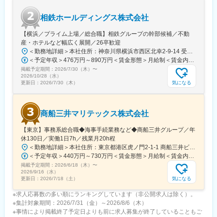
相鉄ホールディングス株式会社
【横浜／プライム上場／総合職】相鉄グループの幹部候補／不動
産・ホテルなど幅広く展開／26卒歓迎
＜勤務地詳細＞本社住所：神奈川県横浜市西区北幸2-9-14 受動喫煙対策：屋内喫煙可能場所あり変更の範囲：会社の定める事業所
＜予定年収＞476万円～890万円＜賃金形態＞月給制＜賃金内訳＞月額（基本給）：269,000円～535,312円＜月給＞269,000円～535,312円＜昇給有無＞有＜残業手当＞有＜給与補足＞※これまでの経験とスキルに応じて判断いたします。■賞与：:5.7ヶ月（2026年度）■モデル年収：（例1）650万円 入社5年目 主任(月給39.7万円＋賞与174万円)（例2）832万円 入社9年目 係長(月給50.8万円＋賞与222万円)賃金はあくまでも目安の金額であり、選考を通じて上下する可能性があります。月給(月額)は固定手当を含めた表記です。
掲載予定期間：
2026/7/30（木）
〜
2026/10/28（水）
気になる
更新日：
2026/7/30（木）
商船三井マリテックス株式会社
【東京】事務系総合職◆海事手続業務など◆商船三井グループ／年
休130日／実働1日7h／残業月20h程
＜勤務地詳細＞本社住所：東京都港区虎ノ門2-1-1 商船三井ビル勤務地最寄駅：東京メトロ銀座線／虎ノ門駅受動喫煙対策：屋内全面禁煙変更の範囲：会社の定める事業所
＜予定年収＞440万円～730万円＜賃金形態＞月給制＜賃金内訳＞月額（基本給）：291,800円～487,000円＜月給＞291,800円～487,000円＜昇給有無＞有＜残業手当＞有＜給与補足＞※上記想定年収には賞与3ヶ月分を含みます。金額は目安の金額であり、これまでのご経験・スキル・現年収等を総合的に考慮し決定いたします。■昇給：年1回■賞与：3ヶ月分（前年度実績）賃金はあくまでも目安の金額であり、選考を通じて上下する可能性があります。月給(月額)は固定手当を含めた表記です。
掲載予定期間：
2026/6/18（木）
〜
2026/9/16（水）
気になる
更新日：
2026/7/18（土）
※求人応募数の多い順にランキングしています（非公開求人は除く）。
※集計対象期間：2026/7/31（金）～2026/8/6（木）
※事情により掲載終了予定日よりも前に求人募集が終了していることもご