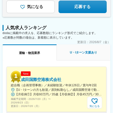
気になる
応募する
人気求人ランキング
dodaに掲載中の求人を、応募数順にランキング形式でご紹介します。
※応募数が同数の場合は、新着順に表示しています。
更新日：
2026/8/7（金）
U・Iターン支援あり
運輸・物流業界
New
成田国際空港株式会社
総合職（企画管理事務）／未経験歓迎／年休126日／賞与年2回
【U・Iターンの方も歓迎／原則転勤なし／成田国際空港で勤務】■千葉県成田市古込字古込1-1受動喫煙対策：オフィス内禁煙・分煙※自動車通勤：可能（必要条件を満たしている場合のみ）
【月収例①】月収60万円／35歳【月収例②】月収45万円／30歳【月収例③】月収41万円／25歳※各種手当(残業手当、住居手当、通勤手当等)込みの金額です。※別途賞与が年２回支給されます。※個人差がある旨、ご承知おきください。<月給>【初任給（大卒）】月給27万8600円＋各種手当(残業手当、住居手当、通勤手当等)＋賞与年2回【初任給（院卒）】月給30万500円＋各種手当(残業手当、住居手当、通勤手当等)＋賞与年2回※上記は新卒初任給です。経験やスキルを考慮して決定いたします。
掲載予定期間：
2026/7/20（月）
〜
2026/8/23（日）
気になる
更新日：
2026/7/20（月）