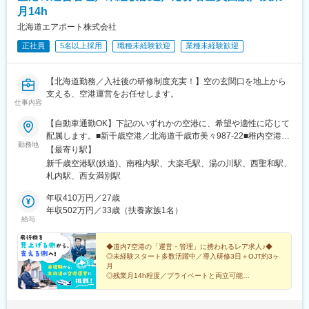
月14h
北海道エアポート株式会社
正社員
5名以上採用
職種未経験歓迎
業種未経験歓迎
【北海道勤務／入社後の研修制度充実！】空の玄関口を地上から
支える、空港運営をお任せします。
仕事内容
【自動車通勤OK】下記のいずれかの空港に、希望や適性に応じて
配属します。■新千歳空港／北海道千歳市美々987-22■稚内空港／
勤務地
北海道稚内市声問村声問6744■釧路空港／北海道釧路市鶴丘2■函
【最寄り駅】
館空港／北海道函館市高松町511■旭川空港／北海道上川郡東神楽
新千歳空港駅(鉄道)、南稚内駅、大楽毛駅、湯の川駅、西聖和駅、
町東2線16-98■帯広空港／北海道帯広市泉町西9線中8-41■女満別
札内駅、西女満別駅
空港／北海道網走郡大空町女満別中央201-3※受動喫煙対策：オフ
ィス内禁煙新千歳空港を除く6空港では、公共交通機関を利用した
年収410万円／27歳
通勤が困難なため、マイカー通勤など、ご自身で通勤手段を確保
年収502万円／33歳（扶養家族1名）
給与
していただく必要があります。ご了承ください。
◆道内7空港の「運営・管理」に携われるレア求人♪◆
◎未経験スタート多数活躍中／導入研修3日＋OJT約3ヶ
月
◎残業月14h程度／プライベートと両立可能
◎賞与4.5カ月分支給（昨年度実績）
◎住宅手当・家族手当あり
◎U・Iターン歓迎／支援制度あり