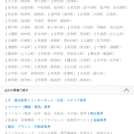
川上郡（標茶町、弟子屈町）
野付郡（別海町）
枝幸郡（浜頓別町、中頓別町、枝幸町）
常呂郡（訓子府町、置戸町、佐呂間町）
松前郡（松前町、福島町）
浦河郡（浦河町）
広尾郡（大樹町、広尾町）
天塩郡（遠別町、天塩町、豊富町、幌延町）
樺戸郡（月形町、浦臼町、新十津川町）
苫前郡（苫前町、羽幌町、初山別村）
上磯郡（知内町、木古内町）
足寄郡（足寄町、陸別町）
久遠郡（せたな町）
白糠郡（白糠町）
寿都郡（寿都町、黒松内町）
山越郡（長万部町）
瀬棚郡（今金町）
目梨郡（羅臼町）
新冠郡（新冠町）
十勝郡（浦幌町）
幌泉郡（えりも町）
利尻郡（利尻町、利尻富士町）
磯谷郡（蘭越町）
増毛郡（増毛町）
様似郡（様似町）
爾志郡（乙部町）
古平郡（古平町）
留萌郡（小平町）
奥尻郡（奥尻町）
礼文郡（礼文町）
古宇郡（泊村、神恵内村）
有珠郡（壮瞥町）
宗谷郡（猿払村）
積丹郡（積丹町）
阿寒郡（鶴居村）
島牧郡（島牧村）
ほかの業種で探す
IT・通信業界
インターネット・広告・メディア業界
メーカー（機械・電気）業界
メーカー（素材・化学・食品・化粧品・その他）業界
商社業界
医薬品・医療機器・ライフサイエンス・医療系サービス
金融業界
建設・プラント・不動産業界
コンサルティング・リサーチ業界・専門事務所・監査法人・税理士法人