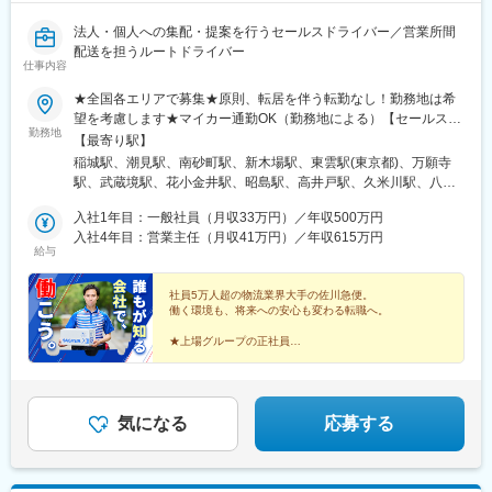
山駅(奈良県)、長柄駅、ケーブル八幡宮山上駅、西舞鶴駅、福知山
市民病院口駅、篠原駅(滋賀県)、多賀大社前駅、三雲駅、栗東駅、
法人・個人への集配・提案を行うセールスドライバー／営業所間
おごと温泉駅、長浜駅、箕浦駅、讃岐塩屋駅、片原町駅(香川県)、
配送を担うルートドライバー
仕事内容
三本松駅(香川県)、北伊予駅、伊予富田駅、平田駅(高知県)、多ノ
郷駅、布師田駅、撫養駅、川原石駅、伴中央駅、広島港・宇品
★全国各エリアで募集★原則、転居を伴う転勤なし！勤務地は希
駅、本郷駅(広島県)、八本松駅、東福山駅、木次駅、遙堪駅、乃木
望を考慮します★マイカー通勤OK（勤務地による）【セールスド
駅、下府駅、八浜駅、金光駅、木見駅、高野駅、厚東駅、長府
勤務地
ライバー】【ルート（輸送）ドライバー】■関東エリア東京、埼
【最寄り駅】
駅、米川駅、山口駅(山口県)、新南陽駅、萩駅、鳥取駅、三本松口
玉、神奈川、栃木、群馬、千葉、茨城■東海エリア愛知、三重、岐
稲城駅、潮見駅、南砂町駅、新木場駅、東雲駅(東京都)、万願寺
駅、南瀬高駅、五郎丸駅、苅田駅、赤間駅、巻向駅、甘木駅(西鉄
阜、静岡■甲信越エリア新潟、長野、山梨■北陸エリア石川、福
駅、武蔵境駅、花小金井駅、昭島駅、高井戸駅、久米川駅、八王
線)、新飯塚駅、橋本駅(福岡県)、貝塚駅(福岡県)、雑餉隈駅、吉塚
井、富山■関西エリア大阪、兵庫、和歌山、奈良、京都、滋賀■中
子みなみ野駅、西高島平駅、西台駅、鮫洲駅、狭山市駅、保谷
駅、西小倉駅、大塔駅、佐伯駅、豊後豊岡駅、鶴崎駅、東中津
国・四国エリア香川、愛媛、高知、徳島、広島、島根、岡山、山
入社1年目：一般社員（月収33万円）／年収500万円
駅、永田駅(埼玉県)、鳩ケ谷駅、鳥浜駅、高座渋谷駅、踊場駅、新
駅、北友田駅、朝地駅、バルーンさが駅、田代駅、相知駅、肥後
口、鳥取■九州エリア福岡、長崎、大分、佐賀、熊本、鹿児島、沖
入社4年目：営業主任（月収41万円）／年収615万円
羽駅、羽沢横浜国大駅、中野島駅、武蔵新城駅、相模大野駅、秦
大津駅、光の森駅、平成駅、人吉駅、三角駅、草道駅、志布志
給与
縄、宮崎■北海道・東北エリア北海道、宮城、福島、山形、岩手、
野駅、南宇都宮駅、樅山駅、福居駅、藤岡駅、西那須野駅、下今
駅、姶良駅、米ノ津駅、古島駅、赤嶺駅、てだこ浦西駅、南方駅
秋田、青森
市駅、多田羅駅、岩宿駅、上州新屋駅、新前橋駅、渋川駅、駒形
(宮崎県)、高鍋駅、三股駅、東旭川駅、倶知安駅、岩見沢駅、新富
社員5万人超の物流業界大手の佐川急便。
駅、細谷駅(群馬県)、松飛台駅、成田空港駅(鉄道)、スポーツセン
士駅(北海道)、根室駅、新川駅(北海道)、環状通東駅、南郷１３丁
働く環境も、将来への安心も変わる転職へ。
ター駅、千葉みなと駅、誉田駅、神立駅、みどりの駅、南栗橋
目駅、問寒別駅、東室蘭駅、ほしみ駅、深川駅、長都駅、西帯広
駅、赤塚駅、下館駅、延方駅、常陸鴻巣駅、日立駅、佐古木駅、
★上場グループの正社員
駅、滝川駅、南稚内駅、利別駅、沼ノ端駅、八雲駅、鵡川駅、七
★チーム制・分業体制で効率的な働き方を実現
三河安城駅、萩原駅(愛知県)、北岡崎駅、石仏駅、田県神社前駅、
重浜駅、磯分内駅、富良野駅、西北見駅、名寄高校駅、桂台駅、
★営業所がワンチームとなり、目標を追うスタイル
下小田井駅、福地駅、南大高駅、富貴駅、三河田原駅、向ケ丘
遠軽駅、木古内駅、くりこま高原駅、荒井駅(宮城県)、福田町駅、
★教育や管理職などのキャリアパスあり
駅、三河一宮駅、竹村駅、港区役所駅、新守山駅、尾張星の宮
泉中央駅、古川駅、東白石駅、泉駅(常磐線)、藤田駅、七日町駅、
駅、本郷駅(愛知県)、佐那具駅、朝熊駅、亀山駅(三重県)、霞ケ浦
気になる
応募する
泉崎駅、中荒井駅、日立木駅、安達駅、五百川駅、東酒田駅、高
駅、六軒駅(三重県)、尾鷲駅、加佐登駅、江吉良駅、新加納駅、関
擶駅、置賜駅、山ノ目駅、花巻空港駅(東北本線)、岩手飯岡駅、地
口駅、南宿駅、郡上大和駅、恵那駅、高山駅、多治見駅、古井
ノ森駅、村崎野駅、横手駅、上飯島駅、扇田駅、羽後四ツ屋駅、
駅、美江寺駅、河津駅、菊川駅(静岡県)、鷲津駅、大場駅、長泉な
大曲駅(秋田県)、能代駅、西目駅、金谷沢駅、田んぼアート駅、七