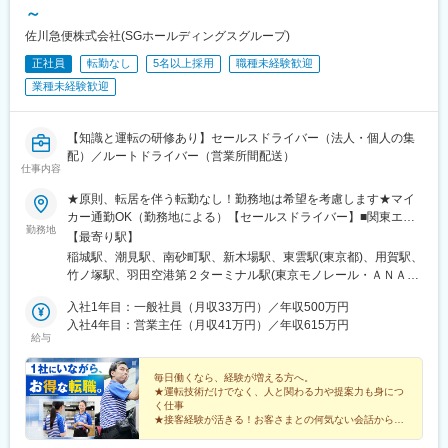
丘陵駅、茨目駅、伊那北駅、広丘駅、岩村田駅、村山駅(長野県)、
～
信濃常盤駅、田中駅、切石駅、常永駅、春日居町駅、東桂駅、動
佐川急便株式会社(SGホールディングスグループ)
橋駅、三ツ屋駅、笠師保駅、松任駅、丸岡駅、敦賀駅、清明駅、
正社員
転勤なし
5名以上採用
職種未経験歓迎
黒部駅、小杉駅、越中舟橋駅、朝潮橋駅、安治川口駅、ユニバー
サルシティ駅、フェリーターミナル駅、加島駅、竜野駅、大阪空
業種未経験歓迎
港駅(大阪モノレール)、網引駅、滝野駅、総合運動公園駅、紀伊山
田駅、新宮駅、芳養駅、船戸駅、西田原本駅、吉野口駅、郡山駅
(奈良県)、長柄駅、上鳥羽口駅、伏見駅(京都府)、祝園駅、篠原駅
【知識と運転の研修あり】セールスドライバー（法人・個人の集
(滋賀県)、多賀大社前駅、三雲駅、栗東駅、おごと温泉駅、長浜
配）／ルートドライバー（営業所間配送）
仕事内容
駅、箕浦駅、讃岐塩屋駅、片原町駅(香川県)、三本松駅(香川県)、
北伊予駅、伊予富田駅、平田駅(高知県)、多ノ郷駅、布師田駅、撫
★原則、転居を伴う転勤なし！勤務地は希望を考慮します★マイ
養駅、川原石駅、伴中央駅、広島港・宇品駅、本郷駅(広島県)、八
カー通勤OK（勤務地による）【セールスドライバー】■関東エリ
本松駅、東福山駅、木次駅、遙堪駅、乃木駅、下府駅、八浜駅、
勤務地
ア東京、埼玉、神奈川、栃木、群馬、千葉、茨城■東海エリア愛
【最寄り駅】
金光駅、木見駅、高野駅、厚東駅、長府駅、米川駅、山口駅(山口
知、三重、岐阜、静岡■甲信越エリア新潟、長野、山梨■北陸エリ
稲城駅、潮見駅、南砂町駅、新木場駅、東雲駅(東京都)、用賀駅、
県)、新南陽駅、萩駅、鳥取駅、三本松口駅、南瀬高駅、五郎丸
ア石川、福井、富山■関西エリア大阪、兵庫、和歌山、奈良、京
竹ノ塚駅、羽田空港第２ターミナル駅(東京モノレール・ＡＮＡ利
駅、苅田駅、赤間駅、伊賀駅、甘木駅(西鉄線)、新飯塚駅、橋本駅
都、滋賀■中国・四国エリア香川、愛媛、高知、徳島、広島、島
用)、昭和島駅、大鳥居駅、大井競馬場前駅、西武立川駅、東福生
(福岡県)、貝塚駅(福岡県)、雑餉隈駅、吉塚駅、西小倉駅、大塔
根、岡山、山口、鳥取■九州エリア福岡、長崎、大分、佐賀、熊
入社1年目：一般社員（月収33万円）／年収500万円
駅、八広駅、川口元郷駅、高坂駅、ふじみ野駅、新白岡駅、越谷
駅、佐伯駅、豊後豊岡駅、鶴崎駅、東中津駅、北友田駅、朝地
本、鹿児島、沖縄、宮崎■北海道・東北エリア北海道、宮城、福
入社4年目：営業主任（月収41万円）／年収615万円
レイクタウン駅、新子安駅、鶴間駅、南町田グランベリーパーク
駅、バルーンさが駅、田代駅、東唐津駅、肥後大津駅、光の森
給与
島、山形、岩手、秋田、青森
駅、愛甲石田駅、さがみ野駅、湘南台駅、平塚駅、片岡駅、南宇
駅、平成駅、人吉駅、三角駅、草道駅、志布志駅、姶良駅、米ノ
都宮駅、樅山駅、福居駅、藤岡駅、西那須野駅、下今市駅、多田
津駅、古島駅、赤嶺駅、てだこ浦西駅、南方駅(宮崎県)、高鍋駅、
毎日働くなら、経験が増える方へ。
羅駅、岩宿駅、上州新屋駅、新前橋駅、渋川駅、駒形駅、細谷駅
三股駅、東旭川駅、倶知安駅、岩見沢駅、新富士駅(北海道)、根室
★運転技術だけでなく、人と関わる力や提案力も身につ
(群馬県)、国吉駅、干潟駅、二俣新町駅、柏たなか駅、八千代中央
駅、新川駅(北海道)、環状通東駅、南郷１３丁目駅、問寒別駅、東
く仕事
駅、新茂原駅、神立駅、みどりの駅、野木駅、赤塚駅、下館駅、
★接客経験が活きる！お客さまとの何気ない会話から受
室蘭駅、ほしみ駅、深川駅、長都駅、西帯広駅、滝川駅、南稚内
注に
延方駅、常陸鴻巣駅、日立駅、佐古木駅、三河安城駅、萩原駅(愛
駅、利別駅、沼ノ端駅、八雲駅、鵡川駅、七重浜駅、磯分内駅、
★教育・指導員・管理職など多彩なキャリア