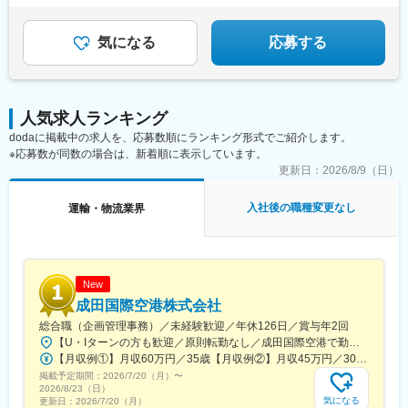
知県)、北岡崎駅、石仏駅、田県神社前駅、下小田井駅、福地駅、
富良野駅、西北見駅、名寄高校駅、桂台駅、遠軽駅、木古内駅、
★年収480万円～／月1万円の独身寮あり
南大高駅、富貴駅、三河田原駅、向ケ丘駅、三河一宮駅、竹村
くりこま高原駅、荒井駅(宮城県)、福田町駅、泉中央駅、古川駅、
駅、港区役所駅、新守山駅、尾張星の宮駅、本郷駅(愛知県)、佐那
気になる
応募する
東白石駅、泉駅(常磐線)、藤田駅、七日町駅、泉崎駅、中荒井駅、
具駅、朝熊駅、亀山駅(三重県)、霞ケ浦駅、六軒駅(三重県)、尾鷲
日立木駅、安達駅、五百川駅、東酒田駅、高擶駅、置賜駅、山ノ
駅、加佐登駅、江吉良駅、新加納駅、関口駅、南宿駅、郡上大和
目駅、花巻空港駅(東北本線)、岩手飯岡駅、地ノ森駅、村崎野駅、
駅、恵那駅、高山駅、多治見駅、古井駅、美江寺駅、河津駅、菊
横手駅、上飯島駅、扇田駅、羽後四ツ屋駅、大曲駅(秋田県)、能代
川駅(静岡県)、鷲津駅、大場駅、長泉なめり駅、藤枝駅、静岡駅、
駅、西目駅、金谷沢駅、田んぼアート駅、七戸十和田駅、新青森
人気求人ランキング
草薙駅(東海道本線)、袋井駅、西焼津駅、上島駅、須津駅、南吉田
駅、小中野駅、東陽町駅、京急新子安駅、神戸駅(愛知県)、江端
dodaに掲載中の求人を、応募数順にランキング形式でご紹介します。
駅、糸魚川駅、春日山駅、小針駅、中条駅、宮内駅(新潟県)、魚沼
駅、南港東駅、十条駅(京都府・近鉄線)、大間駅
※応募数が同数の場合は、新着順に表示しています。
丘陵駅、茨目駅、伊那北駅、広丘駅、岩村田駅、村山駅(長野県)、
信濃常盤駅、田中駅、切石駅、常永駅、春日居町駅、東桂駅、動
更新日：
2026/8/9（日）
橋駅、三ツ屋駅、笠師保駅、松任駅、丸岡駅、敦賀駅、清明駅、
黒部駅、小杉駅、越中舟橋駅、朝潮橋駅、安治川口駅、ユニバー
入社後の職種変更なし
運輸・物流業界
サルシティ駅、フェリーターミナル駅、加島駅、竜野駅、大阪空
港駅(大阪モノレール)、網引駅、滝野駅、総合運動公園駅、紀伊山
田駅、新宮駅、芳養駅、船戸駅、西田原本駅、吉野口駅、郡山駅
(奈良県)、長柄駅、上鳥羽口駅、伏見駅(京都府)、祝園駅、篠原駅
(滋賀県)、多賀大社前駅、三雲駅、栗東駅、おごと温泉駅、長浜
New
駅、箕浦駅、讃岐塩屋駅、片原町駅(香川県)、三本松駅(香川県)、
成田国際空港株式会社
北伊予駅、伊予富田駅、平田駅(高知県)、多ノ郷駅、布師田駅、撫
総合職（企画管理事務）／未経験歓迎／年休126日／賞与年2回
養駅、川原石駅、伴中央駅、広島港・宇品駅、本郷駅(広島県)、八
【U・Iターンの方も歓迎／原則転勤なし／成田国際空港で勤務】■千葉県成田市古込字古込1-1受動喫煙対策：オフィス内禁煙・分煙※自動車通勤：可能（必要条件を満たしている場合のみ）
本松駅、東福山駅、木次駅、遙堪駅、乃木駅、下府駅、八浜駅、
【月収例①】月収60万円／35歳【月収例②】月収45万円／30歳【月収例③】月収41万円／25歳※各種手当(残業手当、住居手当、通勤手当等)込みの金額です。※別途賞与が年２回支給されます。※個人差がある旨、ご承知おきください。<月給>【初任給（大卒）】月給27万8600円＋各種手当(残業手当、住居手当、通勤手当等)＋賞与年2回【初任給（院卒）】月給30万500円＋各種手当(残業手当、住居手当、通勤手当等)＋賞与年2回※上記は新卒初任給です。経験やスキルを考慮して決定いたします。
金光駅、木見駅、高野駅、厚東駅、長府駅、米川駅、山口駅(山口
掲載予定期間：
2026/7/20（月）
〜
県)、新南陽駅、萩駅、鳥取駅、三本松口駅、南瀬高駅、五郎丸
2026/8/23（日）
駅、苅田駅、赤間駅、伊賀駅、甘木駅(西鉄線)、新飯塚駅、橋本駅
気になる
更新日：
2026/7/20（月）