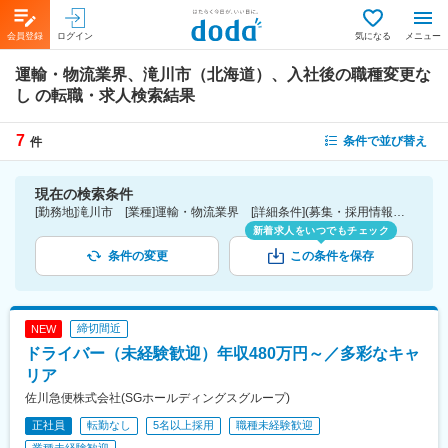
会員登録
ログイン
気になる
メニュー
運輸・物流業界、滝川市（北海道）、入社後の職種変更な
し
の転職・求人検索結果
7
条件で並び替え
件
現在の検索条件
[勤務地]滝川市 [業種]運輸・物流業界 [詳細条件](募集・採用情報)入社後の職種変更なし
新着求人をいつでもチェック
条件の変更
この条件を保存
締切間近
NEW
ドライバー（未経験歓迎）年収480万円～／多彩なキャ
リア
佐川急便株式会社(SGホールディングスグループ)
正社員
転勤なし
5名以上採用
職種未経験歓迎