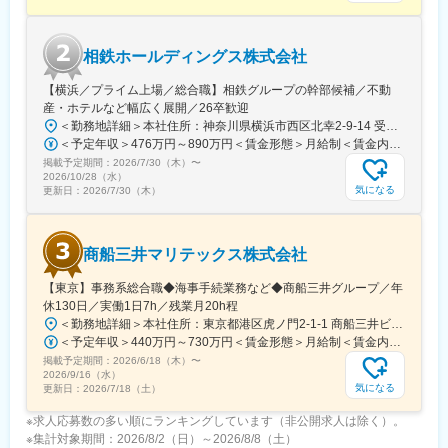
(福岡県)、貝塚駅(福岡県)、雑餉隈駅、吉塚駅、西小倉駅、大塔
駅、佐伯駅、豊後豊岡駅、鶴崎駅、東中津駅、北友田駅、朝地
駅、バルーンさが駅、田代駅、東唐津駅、肥後大津駅、光の森
相鉄ホールディングス株式会社
駅、平成駅、人吉駅、三角駅、草道駅、志布志駅、姶良駅、米ノ
津駅、古島駅、赤嶺駅、てだこ浦西駅、南方駅(宮崎県)、高鍋駅、
【横浜／プライム上場／総合職】相鉄グループの幹部候補／不動
三股駅、東旭川駅、倶知安駅、岩見沢駅、新富士駅(北海道)、根室
産・ホテルなど幅広く展開／26卒歓迎
駅、新川駅(北海道)、環状通東駅、南郷１３丁目駅、問寒別駅、東
＜勤務地詳細＞本社住所：神奈川県横浜市西区北幸2-9-14 受動喫煙対策：屋内喫煙可能場所あり変更の範囲：会社の定める事業所
室蘭駅、ほしみ駅、深川駅、長都駅、西帯広駅、滝川駅、南稚内
＜予定年収＞476万円～890万円＜賃金形態＞月給制＜賃金内訳＞月額（基本給）：269,000円～535,312円＜月給＞269,000円～535,312円＜昇給有無＞有＜残業手当＞有＜給与補足＞※これまでの経験とスキルに応じて判断いたします。■賞与：:5.7ヶ月（2026年度）■モデル年収：（例1）650万円 入社5年目 主任(月給39.7万円＋賞与174万円)（例2）832万円 入社9年目 係長(月給50.8万円＋賞与222万円)賃金はあくまでも目安の金額であり、選考を通じて上下する可能性があります。月給(月額)は固定手当を含めた表記です。
駅、利別駅、沼ノ端駅、八雲駅、鵡川駅、七重浜駅、磯分内駅、
掲載予定期間：
2026/7/30（木）
〜
富良野駅、西北見駅、名寄高校駅、桂台駅、遠軽駅、木古内駅、
2026/10/28（水）
くりこま高原駅、荒井駅(宮城県)、福田町駅、泉中央駅、古川駅、
気になる
更新日：
2026/7/30（木）
東白石駅、泉駅(常磐線)、藤田駅、七日町駅、泉崎駅、中荒井駅、
日立木駅、安達駅、五百川駅、東酒田駅、高擶駅、置賜駅、山ノ
目駅、花巻空港駅(東北本線)、岩手飯岡駅、地ノ森駅、村崎野駅、
商船三井マリテックス株式会社
横手駅、上飯島駅、扇田駅、羽後四ツ屋駅、大曲駅(秋田県)、能代
駅、西目駅、金谷沢駅、田んぼアート駅、七戸十和田駅、新青森
【東京】事務系総合職◆海事手続業務など◆商船三井グループ／年
駅、小中野駅、東陽町駅、京急新子安駅、神戸駅(愛知県)、江端
休130日／実働1日7h／残業月20h程
駅、南港東駅、十条駅(京都府・近鉄線)、大間駅
＜勤務地詳細＞本社住所：東京都港区虎ノ門2-1-1 商船三井ビル勤務地最寄駅：東京メトロ銀座線／虎ノ門駅受動喫煙対策：屋内全面禁煙変更の範囲：会社の定める事業所
＜予定年収＞440万円～730万円＜賃金形態＞月給制＜賃金内訳＞月額（基本給）：291,800円～487,000円＜月給＞291,800円～487,000円＜昇給有無＞有＜残業手当＞有＜給与補足＞※上記想定年収には賞与3ヶ月分を含みます。金額は目安の金額であり、これまでのご経験・スキル・現年収等を総合的に考慮し決定いたします。■昇給：年1回■賞与：3ヶ月分（前年度実績）賃金はあくまでも目安の金額であり、選考を通じて上下する可能性があります。月給(月額)は固定手当を含めた表記です。
掲載予定期間：
2026/6/18（木）
〜
2026/9/16（水）
気になる
更新日：
2026/7/18（土）
※求人応募数の多い順にランキングしています（非公開求人は除く）。
※集計対象期間：2026/8/2（日）～2026/8/8（土）