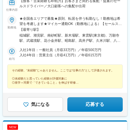
【接客・営業経験も即戦力】お客さまと関わる集配・提案のセー
士駅(北海道)、根室駅、新川駅(北海道)、環状通東駅、南郷１３丁
ルスドライバー／大口顧客への集配や出荷
目駅、問寒別駅、東室蘭駅、ほしみ駅、深川駅、長都駅、西帯広
仕事内容
駅、滝川駅、南稚内駅、利別駅、沼ノ端駅、八雲駅、鵡川駅、七
★全国各エリアで募集★原則、転居を伴う転勤なし！勤務地は希
重浜駅、磯分内駅、富良野駅、西北見駅、名寄高校駅、桂台駅、
望を考慮します★マイカー通勤OK（勤務地による）【セールスド
遠軽駅、木古内駅、くりこま高原駅、荒井駅(宮城県)、福田町駅、
勤務地
ライバー】【ルート（輸送）ドライバー】■関東エリア東京、埼
【最寄り駅】
泉中央駅、古川駅、東白石駅、泉駅(常磐線)、藤田駅、七日町駅、
玉、神奈川、栃木、群馬、千葉、茨城■東海エリア愛知、三重、岐
泉崎駅、中荒井駅、日立木駅、安達駅、五百川駅、東酒田駅、高
稲城駅、潮見駅、南砂町駅、新木場駅、東雲駅(東京都)、万願寺
阜、静岡■甲信越エリア新潟、長野、山梨■北陸エリア石川、福
擶駅、置賜駅、山ノ目駅、花巻空港駅(東北本線)、岩手飯岡駅、地
駅、武蔵境駅、花小金井駅、昭島駅、高井戸駅、久米川駅、八王
井、富山■関西エリア大阪、兵庫、和歌山、奈良、京都、滋賀■中
ノ森駅、村崎野駅、横手駅、上飯島駅、扇田駅、羽後四ツ屋駅、
子みなみ野駅、西高島平駅、西台駅、鮫洲駅、狭山市駅、保谷
国・四国エリア香川、愛媛、高知、徳島、広島、島根、岡山、山
入社1年目：一般社員（月収33万円）／年収500万円
大曲駅(秋田県)、能代駅、西目駅、金谷沢駅、田んぼアート駅、七
駅、永田駅(埼玉県)、鳩ケ谷駅、鳥浜駅、高座渋谷駅、踊場駅、新
口、鳥取■九州エリア福岡、長崎、大分、佐賀、熊本、鹿児島、沖
入社4年目：営業主任（月収41万円）／年収615万円
戸十和田駅、新青森駅、小中野駅、東陽町駅、東中野駅、神戸駅
羽駅、羽沢横浜国大駅、中野島駅、武蔵新城駅、相模大野駅、秦
給与
縄、宮崎■北海道・東北エリア北海道、宮城、福島、山形、岩手、
(愛知県)、江端駅、南公園駅、大間駅、市民広場駅
野駅、南宇都宮駅、樅山駅、福居駅、藤岡駅、西那須野駅、下今
秋田、青森
市駅、多田羅駅、岩宿駅、上州新屋駅、新前橋駅、渋川駅、駒形
その経験、“未経験”じゃありません。ここでは“仕事の力”として評価されます。
駅、細谷駅(群馬県)、松飛台駅、成田空港駅(鉄道)、スポーツセン
ター駅、千葉みなと駅、誉田駅、神立駅、みどりの駅、南栗橋
◎未経験だと思っていた経験が評価対象に
駅、赤塚駅、下館駅、延方駅、常陸鴻巣駅、日立駅、佐古木駅、
◎座学＋同乗で「できていること」を伸ばす研修
◎昇格や他職種への挑戦など多彩なキャリア
三河安城駅、萩原駅(愛知県)、北岡崎駅、石仏駅、田県神社前駅、
◎男性も育休実績あり・退職金や家族手当あり
下小田井駅、福地駅、南大高駅、富貴駅、三河田原駅、向ケ丘
駅、三河一宮駅、竹村駅、港区役所駅、新守山駅、尾張星の宮
駅、本郷駅(愛知県)、佐那具駅、朝熊駅、亀山駅(三重県)、霞ケ浦
気になる
応募する
駅、六軒駅(三重県)、尾鷲駅、加佐登駅、江吉良駅、新加納駅、関
口駅、南宿駅、郡上大和駅、恵那駅、高山駅、多治見駅、古井
駅、美江寺駅、河津駅、菊川駅(静岡県)、鷲津駅、大場駅、長泉な
めり駅、藤枝駅、静岡駅、草薙駅(東海道本線)、袋井駅、西焼津
NEW
駅、上島駅、須津駅、南吉田駅、糸魚川駅、春日山駅、小針駅、