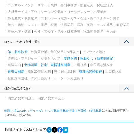
コンサルティング・リサーチ業界・専門事務所・監査法人・税理士法人
人材サービス・アウトソーシング業界・コールセンター
小売業界
外食産業・飲食業界
エネルギー（電力・ガス・石油・新エネルギー）業界
旅行・宿泊・レジャー業界
警備・清掃業界
理容・美容・エステ業界
教育業界
農林水産・鉱業
公社・官公庁・学校・研究施設
冠婚葬祭業界
その他
ほかのこだわり条件で探す
第二新卒歓迎
外資系企業
年間休日120日以上
フレックス勤務
管理職・マネジャー
英語を活かす
学歴不問
転勤なし（勤務地限定）
服装自由
女性活躍
社宅・家賃補助制度
上場企業
中国語を活かす
退職金制度
残業20時間未満
完全週休2日制
職種未経験歓迎
土日祝休み
原則定時退社
海外出張あり
U・Iターン支援あり
ほかの固定給で探す
固定給25万円以上
固定給35万円以上
転職・求人doda（デューダ）トップ
北海道
北海道
滝川市
運輸・物流業界
入社後の職種変更な
しの転職・求人情報
転職サイト dodaをシェア