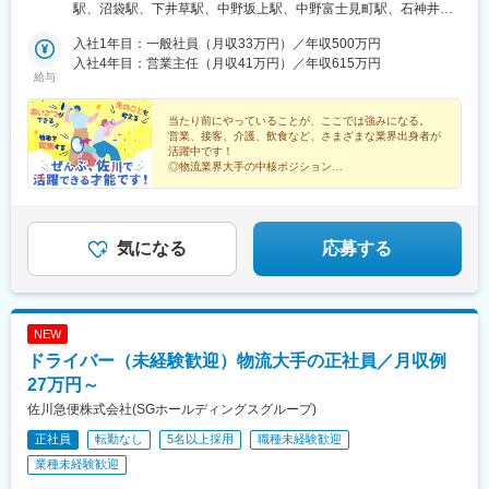
阜、静岡■甲信越エリア新潟、長野、山梨■北陸エリア石川、福
駅、沼袋駅、下井草駅、中野坂上駅、中野富士見町駅、石神井公
線)、新飯塚駅、橋本駅(福岡県)、貝塚駅(福岡県)、雑餉隈駅、吉塚
井、富山■関西エリア大阪、兵庫、京都、和歌山、奈良、滋賀■中
園駅、日進駅(埼玉県)、南羽生駅、越谷駅、越谷レイクタウン駅、
駅、西小倉駅、大塔駅、佐伯駅、豊後豊岡駅、鶴崎駅、東中津
国・四国エリア香川、愛媛、高知、徳島、広島、島根、岡山、山
入社1年目：一般社員（月収33万円）／年収500万円
本庄早稲田駅、和光市駅、番田駅(神奈川県)、久里浜駅、港南台
駅、北友田駅、朝地駅、バルーンさが駅、田代駅、相知駅、肥後
口、鳥取■九州エリア福岡、長崎、大分、佐賀、熊本、鹿児島、沖
入社4年目：営業主任（月収41万円）／年収615万円
駅、栢山駅、読売ランド前駅、武蔵新城駅、昭和駅、片岡駅、南
大津駅、光の森駅、平成駅、人吉駅、三角駅、草道駅、志布志
給与
縄、宮崎■北海道・東北エリア北海道、宮城、福島、山形、岩手、
宇都宮駅、樅山駅、福居駅、藤岡駅、西那須野駅、下今市駅、多
駅、姶良駅、米ノ津駅、古島駅、赤嶺駅、てだこ浦西駅、南方駅
秋田、青森
田羅駅、岩宿駅、上州新屋駅、新前橋駅、渋川駅、駒形駅、細谷
(宮崎県)、高鍋駅、三股駅、東旭川駅、倶知安駅、岩見沢駅、新富
当たり前にやっていることが、ここでは強みになる。
駅(群馬県)、千葉ニュータウン中央駅、湖北駅、江見駅、佐倉駅、
士駅(北海道)、根室駅、新川駅(北海道)、環状通東駅、南郷１３丁
営業、接客、介護、飲食など、さまざまな業界出身者が
新習志野駅、木更津駅、川間駅、江戸川台駅、神立駅、みどりの
目駅、問寒別駅、東室蘭駅、ほしみ駅、深川駅、長都駅、西帯広
活躍中です！
駅、野木駅、赤塚駅、下館駅、延方駅、常陸鴻巣駅、日立駅、佐
◎物流業界大手の中核ポジション
駅、滝川駅、南稚内駅、利別駅、沼ノ端駅、八雲駅、鵡川駅、七
◎運ぶだけで終わらない！お客さまとの会話から成果が
古木駅、三河安城駅、萩原駅(愛知県)、北岡崎駅、石仏駅、田県神
重浜駅、磯分内駅、富良野駅、西北見駅、名寄高校駅、桂台駅、
誕生
社前駅、下小田井駅、福地駅、南大高駅、富貴駅、三河田原駅、
遠軽駅、木古内駅、くりこま高原駅、荒井駅(宮城県)、福田町駅、
◎昇格の他、教育など多彩なキャリアパス
向ケ丘駅、三河一宮駅、竹村駅、港区役所駅、新守山駅、尾張星
泉中央駅、古川駅、東白石駅、泉駅(常磐線)、藤田駅、七日町駅、
の宮駅、本郷駅(愛知県)、佐那具駅、朝熊駅、亀山駅(三重県)、霞
気になる
応募する
泉崎駅、中荒井駅、日立木駅、安達駅、五百川駅、東酒田駅、高
ケ浦駅、六軒駅(三重県)、尾鷲駅、加佐登駅、江吉良駅、新加納
擶駅、置賜駅、山ノ目駅、花巻空港駅(東北本線)、岩手飯岡駅、地
駅、関口駅、南宿駅、郡上大和駅、恵那駅、高山駅、多治見駅、
ノ森駅、村崎野駅、横手駅、上飯島駅、扇田駅、羽後四ツ屋駅、
古井駅、美江寺駅、河津駅、菊川駅(静岡県)、鷲津駅、大場駅、長
大曲駅(秋田県)、能代駅、西目駅、金谷沢駅、田んぼアート駅、七
泉なめり駅、藤枝駅、静岡駅、草薙駅(東海道本線)、袋井駅、西焼
戸十和田駅、新青森駅、小中野駅、東陽町駅、東中野駅、神戸駅
NEW
津駅、上島駅、須津駅、南吉田駅、糸魚川駅、春日山駅、小針
(愛知県)、江端駅、南公園駅、大間駅、市民広場駅
ドライバー（未経験歓迎）物流大手の正社員／月収例
駅、中条駅、宮内駅(新潟県)、魚沼丘陵駅、茨目駅、伊那北駅、広
丘駅、岩村田駅、村山駅(長野県)、信濃常盤駅、田中駅、切石駅、
27万円～
常永駅、春日居町駅、東桂駅、動橋駅、三ツ屋駅、笠師保駅、松
佐川急便株式会社(SGホールディングスグループ)
任駅、丸岡駅、敦賀駅、清明駅、黒部駅、小杉駅、越中舟橋駅、
正社員
転勤なし
5名以上採用
職種未経験歓迎
朝潮橋駅、門真南駅、深江橋駅、河内花園駅、鴻池新田駅、西明
石駅、中埠頭駅、苅藻駅、加太駅(和歌山県)、武庫川団地前駅、紀
業種未経験歓迎
伊山田駅、新宮駅、芳養駅、船戸駅、西田原本駅、吉野口駅、郡