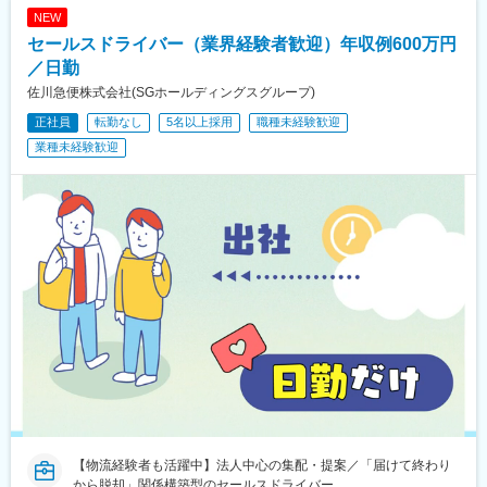
めり駅、藤枝駅、静岡駅、草薙駅(東海道本線)、袋井駅、西焼津
戸十和田駅、新青森駅、小中野駅、東陽町駅、東中野駅、神戸駅
NEW
駅、上島駅、須津駅、南吉田駅、糸魚川駅、春日山駅、小針駅、
(愛知県)、江端駅、南公園駅、大間駅、市民広場駅
セールスドライバー（業界経験者歓迎）年収例600万円
中条駅、宮内駅(新潟県)、魚沼丘陵駅、茨目駅、伊那北駅、広丘
駅、岩村田駅、村山駅(長野県)、信濃常盤駅、田中駅、切石駅、常
／日勤
永駅、春日居町駅、東桂駅、動橋駅、三ツ屋駅、笠師保駅、松任
佐川急便株式会社(SGホールディングスグループ)
駅、丸岡駅、敦賀駅、清明駅、黒部駅、小杉駅、越中舟橋駅、沢
正社員
転勤なし
5名以上採用
職種未経験歓迎
良宜駅、ＪＲ総持寺駅、豊川駅(大阪府)、羽倉崎駅、松ノ浜駅、藤
井寺駅、喜志駅、長尾駅(大阪府)、箕面萱野駅、光明池駅、武庫川
業種未経験歓迎
団地前駅、白浜の宮駅、中山寺駅、豊岡駅(兵庫県)、紀伊山田駅、
新宮駅、芳養駅、船戸駅、西田原本駅、吉野口駅、郡山駅(奈良
県)、長柄駅、大山崎駅、馬堀駅、峰山駅、篠原駅(滋賀県)、多賀
大社前駅、三雲駅、栗東駅、おごと温泉駅、長浜駅、箕浦駅、讃
岐塩屋駅、片原町駅(香川県)、三本松駅(香川県)、北伊予駅、伊予
富田駅、平田駅(高知県)、多ノ郷駅、布師田駅、撫養駅、川原石
駅、伴中央駅、広島港・宇品駅、本郷駅(広島県)、八本松駅、東福
山駅、木次駅、遙堪駅、乃木駅、下府駅、八浜駅、金光駅、木見
駅、高野駅、厚東駅、長府駅、米川駅、山口駅(山口県)、新南陽
駅、萩駅、鳥取駅、三本松口駅、南瀬高駅、五郎丸駅、苅田駅、
赤間駅、伊賀駅、甘木駅(西鉄線)、新飯塚駅、橋本駅(福岡県)、貝
塚駅(福岡県)、雑餉隈駅、吉塚駅、西小倉駅、大塔駅、佐伯駅、豊
後豊岡駅、鶴崎駅、東中津駅、北友田駅、朝地駅、バルーンさが
駅、田代駅、東唐津駅、肥後大津駅、光の森駅、平成駅、西人吉
駅、三角駅、草道駅、志布志駅、姶良駅、米ノ津駅、古島駅、赤
嶺駅、てだこ浦西駅、南方駅(宮崎県)、高鍋駅、三股駅、東旭川
【物流経験者も活躍中】法人中心の集配・提案／「届けて終わり
駅、倶知安駅、岩見沢駅、新富士駅(北海道)、根室駅、新川駅(北
から脱却」関係構築型のセールスドライバー