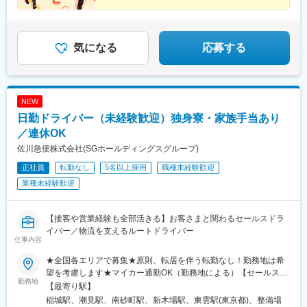
◎プライム上場グループ
古木駅、三河安城駅、萩原駅(愛知県)、北岡崎駅、石仏駅、田県神
沼ノ端駅、八雲駅、鵡川駅、七重浜駅、磯分内駅、富良野駅、西
◎知識も運転研修もあり
社前駅、下小田井駅、福地駅、南大高駅、富貴駅、三河田原駅、
北見駅、名寄高校駅、桂台駅、遠軽駅、木古内駅、くりこま高原
◎配属後はチームで連携し負担軽減
向ケ丘駅、三河一宮駅、竹村駅、港区役所駅、新守山駅、尾張星
◎男性も育休実績あり・退職金や家族手当あり
駅、荒井駅(宮城県)、福田町駅、泉中央駅、古川駅、東白石駅、泉
の宮駅、本郷駅(愛知県)、佐那具駅、朝熊駅、亀山駅(三重県)、霞
気になる
応募する
駅(常磐線)、藤田駅、七日町駅、泉崎駅、中荒井駅、日立木駅、安
ケ浦駅、六軒駅(三重県)、尾鷲駅、加佐登駅、江吉良駅、新加納
達駅、五百川駅、東酒田駅、高擶駅、置賜駅、山ノ目駅、花巻空
駅、関口駅、南宿駅、郡上大和駅、恵那駅、高山駅、多治見駅、
港駅(東北本線)、岩手飯岡駅、地ノ森駅、村崎野駅、横手駅、上飯
古井駅、美江寺駅、河津駅、菊川駅(静岡県)、鷲津駅、大場駅、長
島駅、扇田駅、羽後四ツ屋駅、大曲駅(秋田県)、能代駅、西目駅、
泉なめり駅、藤枝駅、静岡駅、草薙駅(東海道本線)、袋井駅、西焼
金谷沢駅、田んぼアート駅、七戸十和田駅、新青森駅、小中野
NEW
津駅、上島駅、須津駅、南吉田駅、糸魚川駅、春日山駅、小針
駅、東陽町駅、八幡山駅、立会川駅、神戸駅(愛知県)、江端駅、箕
日勤ドライバー（未経験歓迎）独身寮・家族手当あり
駅、中条駅、宮内駅(新潟県)、魚沼丘陵駅、茨目駅、伊那北駅、広
面船場阪大前駅、大間駅、大井競馬場前駅
丘駅、岩村田駅、村山駅(長野県)、信濃常盤駅、田中駅、切石駅、
／連休OK
常永駅、春日居町駅、東桂駅、動橋駅、三ツ屋駅、笠師保駅、松
佐川急便株式会社(SGホールディングスグループ)
任駅、丸岡駅、敦賀駅、清明駅、黒部駅、小杉駅、越中舟橋駅、
正社員
転勤なし
5名以上採用
職種未経験歓迎
朝潮橋駅、門真南駅、深江橋駅、河内花園駅、鴻池新田駅、西明
石駅、中埠頭駅、苅藻駅、加太駅(和歌山県)、武庫川団地前駅、紀
業種未経験歓迎
伊山田駅、新宮駅、芳養駅、船戸駅、西田原本駅、吉野口駅、郡
山駅(奈良県)、長柄駅、ケーブル八幡宮山上駅、西舞鶴駅、福知山
市民病院口駅、篠原駅(滋賀県)、多賀大社前駅、三雲駅、栗東駅、
【接客や営業経験も全部活きる】お客さまと関わるセールスドラ
おごと温泉駅、長浜駅、箕浦駅、讃岐塩屋駅、片原町駅(香川県)、
イバー／物流を支えるルートドライバー
仕事内容
三本松駅(香川県)、北伊予駅、伊予富田駅、平田駅(高知県)、多ノ
郷駅、布師田駅、撫養駅、川原石駅、伴中央駅、広島港・宇品
★全国各エリアで募集★原則、転居を伴う転勤なし！勤務地は希
駅、本郷駅(広島県)、八本松駅、東福山駅、木次駅、遙堪駅、乃木
望を考慮します★マイカー通勤OK（勤務地による）【セールスド
駅、下府駅、八浜駅、金光駅、木見駅、高野駅、厚東駅、長府
勤務地
ライバー】【ルート（輸送）ドライバー】■関東エリア東京、埼
【最寄り駅】
駅、米川駅、山口駅(山口県)、新南陽駅、萩駅、鳥取駅、三本松口
玉、神奈川、千葉、栃木、群馬、茨城■東海エリア愛知、三重、岐
稲城駅、潮見駅、南砂町駅、新木場駅、東雲駅(東京都)、整備場
駅、南瀬高駅、五郎丸駅、苅田駅、赤間駅、巻向駅、甘木駅(西鉄