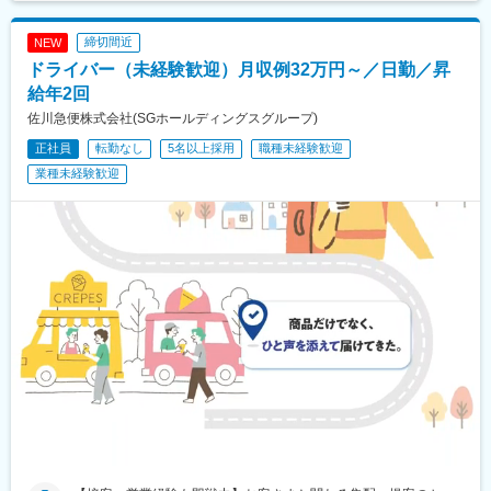
古井駅、美江寺駅、河津駅、菊川駅(静岡県)、鷲津駅、大場駅、長
泉なめり駅、藤枝駅、静岡駅、草薙駅(東海道本線)、袋井駅、西焼
締切間近
NEW
津駅、上島駅、須津駅、南吉田駅、糸魚川駅、春日山駅、小針
ドライバー（未経験歓迎）月収例32万円～／日勤／昇
駅、中条駅、宮内駅(新潟県)、魚沼丘陵駅、茨目駅、伊那北駅、広
丘駅、岩村田駅、村山駅(長野県)、信濃常盤駅、田中駅、切石駅、
給年2回
常永駅、春日居町駅、東桂駅、動橋駅、三ツ屋駅、笠師保駅、松
佐川急便株式会社(SGホールディングスグループ)
任駅、丸岡駅、敦賀駅、清明駅、黒部駅、小杉駅、越中舟橋駅、
正社員
転勤なし
5名以上採用
職種未経験歓迎
朝潮橋駅、門真南駅、深江橋駅、河内花園駅、鴻池新田駅、西明
石駅、中埠頭駅、苅藻駅、加太駅(和歌山県)、武庫川団地前駅、紀
業種未経験歓迎
伊山田駅、新宮駅、芳養駅、船戸駅、西田原本駅、吉野口駅、郡
山駅(奈良県)、長柄駅、ケーブル八幡宮山上駅、西舞鶴駅、福知山
市民病院口駅、篠原駅(滋賀県)、多賀大社前駅、三雲駅、栗東駅、
おごと温泉駅、長浜駅、箕浦駅、讃岐塩屋駅、片原町駅(香川県)、
三本松駅(香川県)、北伊予駅、伊予富田駅、平田駅(高知県)、多ノ
郷駅、布師田駅、撫養駅、川原石駅、伴中央駅、広島港・宇品
駅、本郷駅(広島県)、八本松駅、東福山駅、木次駅、遙堪駅、乃木
駅、下府駅、八浜駅、金光駅、木見駅、高野駅、厚東駅、長府
駅、米川駅、山口駅(山口県)、新南陽駅、萩駅、鳥取駅、三本松口
駅、南瀬高駅、五郎丸駅、苅田駅、赤間駅、巻向駅、甘木駅(西鉄
線)、新飯塚駅、橋本駅(福岡県)、貝塚駅(福岡県)、雑餉隈駅、吉塚
駅、西小倉駅、大塔駅、佐伯駅、豊後豊岡駅、鶴崎駅、東中津
駅、北友田駅、朝地駅、バルーンさが駅、田代駅、相知駅、肥後
大津駅、光の森駅、平成駅、人吉駅、三角駅、草道駅、志布志
駅、姶良駅、米ノ津駅、古島駅、赤嶺駅、てだこ浦西駅、南方駅
(宮崎県)、高鍋駅、三股駅、東旭川駅、倶知安駅、岩見沢駅、新富