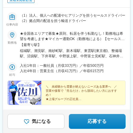
業種未経験歓迎
（1）法人、個人への配達やヒアリングを担うセールスドライバー
（2）拠点間の配送を担う輸送ドライバー
仕事内容
★全国各エリアで募集★原則、転居を伴う転勤なし！勤務地は希
望を考慮します★マイカー通勤OK（勤務地による）【セールスド
勤務地
ライバー】【ルート（輸送）ドライバー】■関東エリア東京、埼
【最寄り駅】
玉、神奈川、千葉、栃木、群馬、茨城■東海エリア愛知、三重、岐
稲城駅、潮見駅、南砂町駅、新木場駅、東雲駅(東京都)、整備場
阜、静岡■甲信越エリア新潟、長野、山梨■北陸エリア石川、福
駅、沼袋駅、下井草駅、中野坂上駅、中野富士見町駅、石神井公
井、富山■関西エリア大阪、兵庫、京都、和歌山、奈良、滋賀■中
園駅、日進駅(埼玉県)、南羽生駅、越谷駅、越谷レイクタウン駅、
国・四国エリア香川、愛媛、高知、徳島、広島、島根、岡山、山
入社1年目：一般社員（月収33万円）／年収500万円
本庄早稲田駅、和光市駅、番田駅(神奈川県)、久里浜駅、港南台
口、鳥取■九州エリア福岡、長崎、大分、佐賀、熊本、鹿児島、沖
入社4年目：営業主任（月収41万円）／年収615万円
駅、栢山駅、読売ランド前駅、武蔵新城駅、昭和駅、片岡駅、南
給与
縄、宮崎■北海道・東北エリア北海道、宮城、福島、山形、岩手、
宇都宮駅、樅山駅、福居駅、藤岡駅、西那須野駅、下今市駅、多
秋田、青森
田羅駅、岩宿駅、上州新屋駅、新前橋駅、渋川駅、駒形駅、細谷
＼ 未経験から需要が絶えないニーズある業界へ ／
駅(群馬県)、千葉ニュータウン中央駅、湖北駅、江見駅、佐倉駅、
営業や接客で「売るだけ」から脱却したい方におすす
新習志野駅、木更津駅、川間駅、江戸川台駅、神立駅、みどりの
め！
駅、野木駅、赤塚駅、下館駅、延方駅、常陸鴻巣駅、日立駅、佐
★上場グループの正社員
★業界大手のノウハウで効率的な働き方を実現
古木駅、三河安城駅、萩原駅(愛知県)、北岡崎駅、石仏駅、田県神
★目標はチーム制※個人ノルマなし
社前駅、下小田井駅、福地駅、南大高駅、富貴駅、三河田原駅、
★教育や管理職などのキャリアパスあり
向ケ丘駅、三河一宮駅、竹村駅、港区役所駅、新守山駅、尾張星
の宮駅、本郷駅(愛知県)、佐那具駅、朝熊駅、亀山駅(三重県)、霞
気になる
応募する
ケ浦駅、六軒駅(三重県)、尾鷲駅、加佐登駅、江吉良駅、新加納
駅、関口駅、南宿駅、郡上大和駅、恵那駅、高山駅、多治見駅、