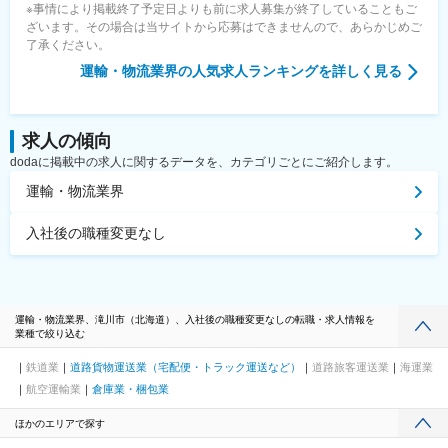
※事情により掲載終了予定日よりも前に求人募集が終了していることもご
ざいます。その場合は当サイトから応募はできませんので、あらかじめご
了承ください。
運輸・物流業界
の人気求人ランキングを詳しく見る
求人の傾向
dodaに掲載中の求人に関するデータを、カテゴリごとにご紹介します。
運輸・物流業界
入社後の職種変更なし
運輸・物流業界、滝川市（北海道）、入社後の職種変更なしの転職・求人情報を
業種で絞り込む
鉄道業
道路貨物運送業（宅配便・トラック運送など）
道路旅客運送業
海運業
航空運輸業
倉庫業・梱包業
ほかのエリアで探す