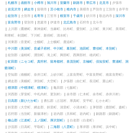
札幌市
函館市
小樽市
旭川市
室蘭市
釧路市
帯広市
北見市
夕張市
岩見沢市
網走市
留萌市
苫小牧市
稚内市
美唄市
芦別市
江別市
赤平市
紋別市
士別市
名寄市
三笠市
根室市
千歳市
砂川市
歌志内市
深川市
富良野市
登別市
恵庭市
伊達市
北広島市
石狩市
北斗市
上川郡（鷹栖町、東神楽町、当麻町、比布町、愛別町、上川町、東川町、美瑛町、
和寒町、剣淵町、下川町、新得町、清水町）
河東郡（音更町、士幌町、上士幌町、鹿追町）
中川郡（美深町、音威子府村、中川町、幕別町、池田町、豊頃町、本別町）
紋別郡（遠軽町、湧別町、滝上町、興部町、西興部村、雄武町）
虻田郡（ニセコ町、真狩村、留寿都村、喜茂別町、京極町、倶知安町、豊浦町、洞
爺湖町）
空知郡（南幌町、奈井江町、上砂川町、上富良野町、中富良野町、南富良野町）
網走郡（美幌町、津別町、大空町）
夕張郡（由仁町、長沼町、栗山町）
標津郡（中標津町、標津町）
亀田郡（七飯町）
河西郡（芽室町、中札内村、更別村）
余市郡（仁木町、余市町、赤井川村）
日高郡（新ひだか町）
勇払郡（占冠村、厚真町、安平町、むかわ町）
斜里郡（大空町、網走郡、斜里町、清里町、小清水町）
茅部郡（鹿部町、森町）
石狩郡（当別町、新篠津村）
岩内郡（共和町、岩内町）
釧路郡（釧路町）
檜山郡（江差町、上ノ国町、厚沢部町）
白老郡（白老町）
沙流郡（日高町、平取町）
二海郡（八雲町）
厚岸郡（厚岸町、浜中町）