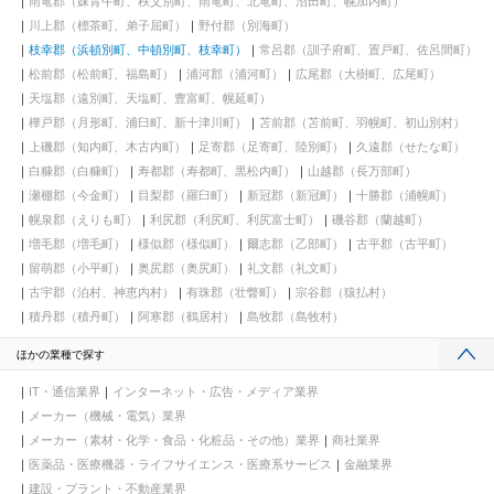
雨竜郡（妹背牛町、秩父別町、雨竜町、北竜町、沼田町、幌加内町）
川上郡（標茶町、弟子屈町）
野付郡（別海町）
枝幸郡（浜頓別町、中頓別町、枝幸町）
常呂郡（訓子府町、置戸町、佐呂間町）
松前郡（松前町、福島町）
浦河郡（浦河町）
広尾郡（大樹町、広尾町）
天塩郡（遠別町、天塩町、豊富町、幌延町）
樺戸郡（月形町、浦臼町、新十津川町）
苫前郡（苫前町、羽幌町、初山別村）
上磯郡（知内町、木古内町）
足寄郡（足寄町、陸別町）
久遠郡（せたな町）
白糠郡（白糠町）
寿都郡（寿都町、黒松内町）
山越郡（長万部町）
瀬棚郡（今金町）
目梨郡（羅臼町）
新冠郡（新冠町）
十勝郡（浦幌町）
幌泉郡（えりも町）
利尻郡（利尻町、利尻富士町）
磯谷郡（蘭越町）
増毛郡（増毛町）
様似郡（様似町）
爾志郡（乙部町）
古平郡（古平町）
留萌郡（小平町）
奥尻郡（奥尻町）
礼文郡（礼文町）
古宇郡（泊村、神恵内村）
有珠郡（壮瞥町）
宗谷郡（猿払村）
積丹郡（積丹町）
阿寒郡（鶴居村）
島牧郡（島牧村）
ほかの業種で探す
IT・通信業界
インターネット・広告・メディア業界
メーカー（機械・電気）業界
メーカー（素材・化学・食品・化粧品・その他）業界
商社業界
医薬品・医療機器・ライフサイエンス・医療系サービス
金融業界
建設・プラント・不動産業界