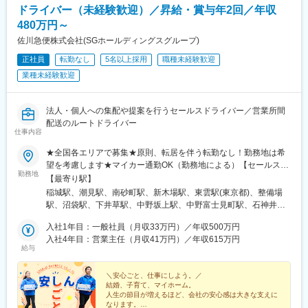
ドライバー（未経験歓迎）／昇給・賞与年2回／年収
中条駅、宮内駅(新潟県)、魚沼丘陵駅、茨目駅、伊那北駅、広丘
駅、岩村田駅、村山駅(長野県)、信濃常盤駅、田中駅、切石駅、常
480万円～
永駅、春日居町駅、東桂駅、動橋駅、三ツ屋駅、笠師保駅、松任
佐川急便株式会社(SGホールディングスグループ)
駅、丸岡駅、敦賀駅、清明駅、黒部駅、小杉駅、越中舟橋駅、沢
正社員
転勤なし
5名以上採用
職種未経験歓迎
良宜駅、ＪＲ総持寺駅、豊川駅(大阪府)、羽倉崎駅、松ノ浜駅、藤
井寺駅、喜志駅、長尾駅(大阪府)、箕面萱野駅、光明池駅、武庫川
業種未経験歓迎
団地前駅、白浜の宮駅、中山寺駅、豊岡駅(兵庫県)、紀伊山田駅、
新宮駅、芳養駅、船戸駅、西田原本駅、吉野口駅、郡山駅(奈良
県)、長柄駅、大山崎駅、馬堀駅、峰山駅、篠原駅(滋賀県)、多賀
法人・個人への集配や提案を行うセールスドライバー／営業所間
大社前駅、三雲駅、栗東駅、おごと温泉駅、長浜駅、箕浦駅、讃
配送のルートドライバー
仕事内容
岐塩屋駅、片原町駅(香川県)、三本松駅(香川県)、北伊予駅、伊予
富田駅、平田駅(高知県)、多ノ郷駅、布師田駅、撫養駅、川原石
★全国各エリアで募集★原則、転居を伴う転勤なし！勤務地は希
駅、伴中央駅、広島港・宇品駅、本郷駅(広島県)、八本松駅、東福
望を考慮します★マイカー通勤OK（勤務地による）【セールスド
山駅、木次駅、遙堪駅、乃木駅、下府駅、八浜駅、金光駅、木見
勤務地
ライバー】【ルート（輸送）ドライバー】■関東エリア東京、埼
【最寄り駅】
駅、高野駅、厚東駅、長府駅、米川駅、山口駅(山口県)、新南陽
玉、神奈川、千葉、栃木、群馬、茨城■東海エリア愛知、三重、岐
稲城駅、潮見駅、南砂町駅、新木場駅、東雲駅(東京都)、整備場
駅、萩駅、鳥取駅、三本松口駅、南瀬高駅、五郎丸駅、苅田駅、
阜、静岡■甲信越エリア新潟、長野、山梨■北陸エリア石川、福
駅、沼袋駅、下井草駅、中野坂上駅、中野富士見町駅、石神井公
赤間駅、伊賀駅、甘木駅(西鉄線)、新飯塚駅、橋本駅(福岡県)、貝
井、富山■関西エリア大阪、兵庫、京都、和歌山、奈良、滋賀■中
園駅、日進駅(埼玉県)、南羽生駅、越谷駅、越谷レイクタウン駅、
塚駅(福岡県)、雑餉隈駅、吉塚駅、西小倉駅、大塔駅、佐伯駅、豊
国・四国エリア香川、愛媛、高知、徳島、広島、島根、岡山、山
入社1年目：一般社員（月収33万円）／年収500万円
本庄早稲田駅、和光市駅、番田駅(神奈川県)、久里浜駅、港南台
後豊岡駅、鶴崎駅、東中津駅、北友田駅、朝地駅、バルーンさが
口、鳥取■九州エリア福岡、長崎、大分、佐賀、熊本、鹿児島、沖
入社4年目：営業主任（月収41万円）／年収615万円
駅、栢山駅、読売ランド前駅、武蔵新城駅、昭和駅、片岡駅、南
駅、田代駅、東唐津駅、肥後大津駅、光の森駅、平成駅、西人吉
給与
縄、宮崎■北海道・東北エリア北海道、宮城、福島、山形、岩手、
宇都宮駅、樅山駅、福居駅、藤岡駅、西那須野駅、下今市駅、多
駅、三角駅、草道駅、志布志駅、姶良駅、米ノ津駅、古島駅、赤
秋田、青森
田羅駅、岩宿駅、上州新屋駅、新前橋駅、渋川駅、駒形駅、細谷
嶺駅、てだこ浦西駅、南方駅(宮崎県)、高鍋駅、三股駅、東旭川
＼安心ごと、仕事にしよう。／
駅(群馬県)、千葉ニュータウン中央駅、湖北駅、江見駅、佐倉駅、
駅、倶知安駅、岩見沢駅、新富士駅(北海道)、根室駅、新川駅(北
結婚、子育て、マイホーム。
新習志野駅、木更津駅、川間駅、江戸川台駅、神立駅、みどりの
海道)、環状通東駅、南郷１３丁目駅、問寒別駅、東室蘭駅、ほし
人生の節目が増えるほど、会社の安心感は大きな支えに
駅、野木駅、赤塚駅、下館駅、延方駅、常陸鴻巣駅、日立駅、佐
なります。
み駅、深川駅、長都駅、西帯広駅、滝川駅、南稚内駅、利別駅、