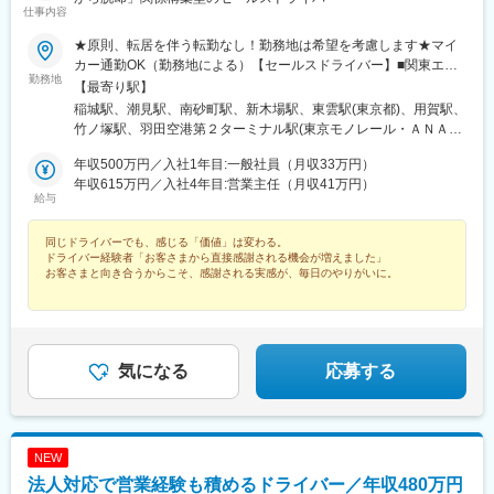
海道)、環状通東駅、南郷１３丁目駅、問寒別駅、東室蘭駅、ほし
仕事内容
み駅、深川駅、長都駅、西帯広駅、滝川駅、南稚内駅、利別駅、
★原則、転居を伴う転勤なし！勤務地は希望を考慮します★マイ
沼ノ端駅、八雲駅、鵡川駅、七重浜駅、磯分内駅、富良野駅、西
カー通勤OK（勤務地による）【セールスドライバー】■関東エリ
北見駅、名寄高校駅、桂台駅、遠軽駅、木古内駅、くりこま高原
勤務地
ア東京、埼玉、神奈川、栃木、群馬、千葉、茨城■東海エリア愛
【最寄り駅】
駅、荒井駅(宮城県)、福田町駅、泉中央駅、古川駅、東白石駅、泉
知、三重、岐阜、静岡■甲信越エリア新潟、長野、山梨■北陸エリ
駅(常磐線)、藤田駅、七日町駅、泉崎駅、中荒井駅、日立木駅、安
稲城駅、潮見駅、南砂町駅、新木場駅、東雲駅(東京都)、用賀駅、
ア石川、福井、富山■関西エリア大阪、兵庫、和歌山、奈良、京
達駅、五百川駅、東酒田駅、高擶駅、置賜駅、山ノ目駅、花巻空
竹ノ塚駅、羽田空港第２ターミナル駅(東京モノレール・ＡＮＡ利
都、滋賀■中国・四国エリア香川、愛媛、高知、徳島、広島、島
港駅(東北本線)、岩手飯岡駅、地ノ森駅、村崎野駅、横手駅、上飯
用)、昭和島駅、大鳥居駅、大井競馬場前駅、西武立川駅、東福生
根、岡山、山口、鳥取■九州エリア福岡、長崎、大分、佐賀、熊
年収500万円／入社1年目:一般社員（月収33万円）
島駅、扇田駅、羽後四ツ屋駅、大曲駅(秋田県)、能代駅、西目駅、
駅、八広駅、川口元郷駅、高坂駅、ふじみ野駅、新白岡駅、越谷
本、鹿児島、沖縄、宮崎■北海道・東北エリア北海道、宮城、福
年収615万円／入社4年目:営業主任（月収41万円）
金谷沢駅、田んぼアート駅、七戸十和田駅、新青森駅、小中野
レイクタウン駅、新子安駅、鶴間駅、南町田グランベリーパーク
給与
島、山形、岩手、秋田、青森
駅、東陽町駅、八幡山駅、立会川駅、神戸駅(愛知県)、江端駅、箕
駅、愛甲石田駅、さがみ野駅、湘南台駅、平塚駅、片岡駅、南宇
面船場阪大前駅、大間駅、大井競馬場前駅
都宮駅、樅山駅、福居駅、藤岡駅、西那須野駅、下今市駅、多田
同じドライバーでも、感じる「価値」は変わる。
羅駅、岩宿駅、上州新屋駅、新前橋駅、渋川駅、駒形駅、細谷駅
ドライバー経験者「お客さまから直接感謝される機会が増えました」
(群馬県)、国吉駅、干潟駅、二俣新町駅、柏たなか駅、八千代中央
お客さまと向き合うからこそ、感謝される実感が、毎日のやりがいに。
駅、新茂原駅、神立駅、みどりの駅、野木駅、赤塚駅、下館駅、
◆社歴や年齢に関わらず昇格やキャリアチェンジが可能
延方駅、常陸鴻巣駅、日立駅、佐古木駅、三河安城駅、萩原駅(愛
◆固定給＋賞与年2回
知県)、北岡崎駅、石仏駅、田県神社前駅、下小田井駅、福地駅、
南大高駅、富貴駅、三河田原駅、向ケ丘駅、三河一宮駅、竹村
駅、港区役所駅、新守山駅、尾張星の宮駅、本郷駅(愛知県)、佐那
気になる
応募する
具駅、朝熊駅、亀山駅(三重県)、霞ケ浦駅、六軒駅(三重県)、尾鷲
駅、加佐登駅、江吉良駅、新加納駅、関口駅、南宿駅、郡上大和
駅、恵那駅、高山駅、多治見駅、古井駅、美江寺駅、河津駅、菊
川駅(静岡県)、鷲津駅、大場駅、長泉なめり駅、藤枝駅、静岡駅、
NEW
草薙駅(東海道本線)、袋井駅、西焼津駅、上島駅、須津駅、南吉田
法人対応で営業経験も積めるドライバー／年収480万円
駅、糸魚川駅、春日山駅、小針駅、中条駅、宮内駅(新潟県)、魚沼