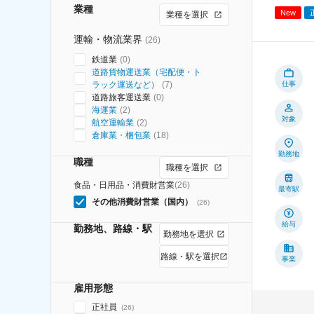
業種
New
業種を選択
運輸・物流業界
(
26
)
鉄道業
(
0
)
道路貨物運送業（宅配便・ト
ラック運送など）
(
7
)
仕事
道路旅客運送業
(
0
)
海運業
(
2
)
対象
航空運輸業
(
2
)
倉庫業・梱包業
(
18
)
勤務地
職種
職種を選択
食品・日用品・消費財営業
(
26
)
最寄駅
その他消費財営業（国内）
(
26
)
給与
勤務地、路線・駅
勤務地を選択
路線・駅を選択
事業
雇用形態
正社員
(
26
)