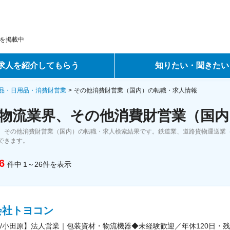
を掲載中
求人を紹介してもらう
知りたい・聞きたい
ントサービス
転職ノウハウ
品・日用品・消費財営業
その他消費財営業（国内）の転職・求人情報
物流業界、その他消費財営業（国内
サービス
データで見る転職
、その他消費財営業（国内）の転職・求人検索結果です。鉄道業、道路貨物運送業
ーエージェントサービス
コラム・インタビュー
できます。
6
件中
1～26
件
を表示
転職Q&A
会社トヨコン
/小田原】法人営業｜包装資材・物流機器◆未経験歓迎／年休120日・残