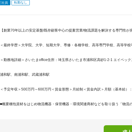
転勤なし
正社員
【創業70年以上の安定基盤/既存顧客中心の提案営業/物流課題を解決する専門性が身
＜最終学歴＞大学院、大学、短期大学、専修・各種学校、高等専門学校、高等学校
＜勤務地詳細＞さいたまoffice住所：埼玉県さいたま市浦和区高砂1-2-1 エイペック
浦和駅、南浦和駅、武蔵浦和駅
＜予定年収＞500万円～600万円＜賃金形態＞月給制＜賃金内訳＞月額（基本給）：250,0
■概要梱包資材をはじめ物流機器・保管機器・環境関連商材などを取り扱う「物流の総