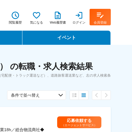
閲覧履歴
気になる
Web履歴書
ログイン
会員登録
イベント
転職イベント・転職セミナー
） の転職・求人検索結果
転職フェア
（宅配便・トラック運送など）、道路旅客運送業など、左の求人検索条
転職セミナー動画
条件で並べ替え
応募依頼する
（エージェントサービス）
業18h／総合物流商社◆