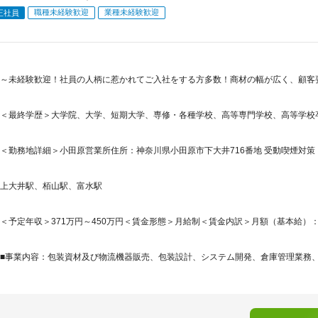
職種未経験歓迎
業種未経験歓迎
正社員
～未経験歓迎！社員の人柄に惹かれてご入社をする方多数！商材の幅が広く、顧客
＜最終学歴＞大学院、大学、短期大学、専修・各種学校、高等専門学校、高等学校
＜勤務地詳細＞小田原営業所住所：神奈川県小田原市下大井716番地 受動喫煙対策：
上大井駅、栢山駅、富水駅
＜予定年収＞371万円～450万円＜賃金形態＞月給制＜賃金内訳＞月額（基本給）：235,0
■事業内容：包装資材及び物流機器販売、包装設計、システム開発、倉庫管理業務、梱