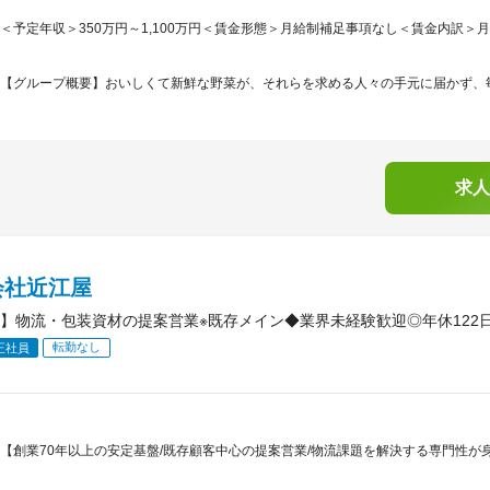
＜予定年収＞350万円～1,100万円＜賃金形態＞月給制補足事項なし＜賃金内訳＞月額（基
【グループ概要】おいしくて新鮮な野菜が、それらを求める人々の手元に届かず、毎
求人
会社近江屋
】物流・包装資材の提案営業※既存メイン◆業界未経験歓迎◎年休122日
転勤なし
正社員
【創業70年以上の安定基盤/既存顧客中心の提案営業/物流課題を解決する専門性が身