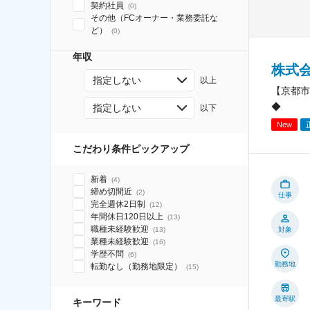
契約社員
(
0
)
その他（FCオーナー・業務委託な
ど）
(
0
)
年収
株式
指定しない
以上
【京都市
◆
指定しない
以下
New
こだわり条件ピックアップ
新着
(
4
)
締め切間近
(
2
)
仕事
完全週休2日制
(
12
)
年間休日120日以上
(
13
)
職種未経験歓迎
(
13
)
対象
業種未経験歓迎
(
16
)
学歴不問
(
6
)
勤務地
転勤なし（勤務地限定）
(
15
)
最寄駅
キーワード