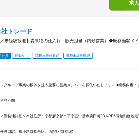
求人
会社トレード
／未経験歓迎】青果物の仕入れ・販売担当（内勤営業）◆既存顧客メイ
転勤なし
職種未経験歓迎
業種未経験歓迎
正社員
～グループ事業の根幹を担う重要な営業メンバーを募集いたします～ ■業務内容：
学歴不問
＜勤務地詳細＞本社住所：京都府京都市下京区中堂寺粟田町93 KRP6号館勤務地最寄
丹波口駅、梅小路京都西駅、西院駅(京福線)