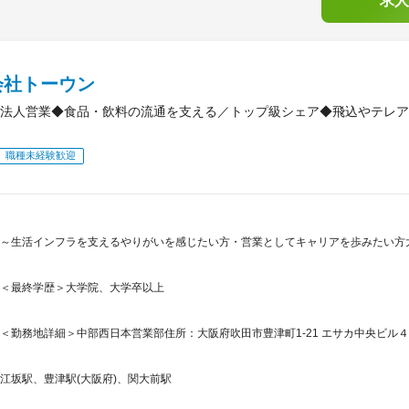
求人
会社トーウン
法人営業◆食品・飲料の流通を支える／トップ級シェア◆飛込やテレアポ
職種未経験歓迎
～生活インフラを支えるやりがいを感じたい方・営業としてキャリアを歩みたい方
＜最終学歴＞大学院、大学卒以上
＜勤務地詳細＞中部西日本営業部住所：大阪府吹田市豊津町1-21 エサカ中央ビル４
江坂駅、豊津駅(大阪府)、関大前駅