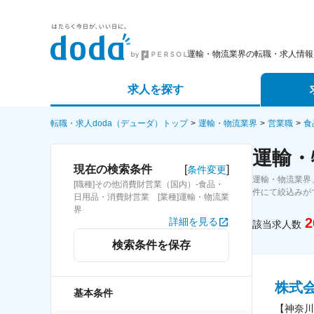
運輸・物流業界の転職・求人情報
求人を探す
詳細条件から探す
エージェ
転職・求人doda（デューダ）トップ
運輸・物流業界
営業職
食
運輸・
新着求人から探す
スカウト
[
]
現在の検索条件
条件変更
運輸・物流業界
[職種]その他消費財営業（国内）-食品・
求人特集から探す
パートナ
件にて絞込みが
日用品・消費財営業 [業種]運輸・物流業
界
2
詳細を見る
該当求人数
検索条件を保存
株式
基本条件
【神奈川