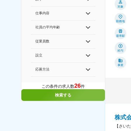
対象
仕事内容
勤務地
社員の平均年齢
最寄駅
従業員数
給与
設立
事業
応募方法
26
この条件の求人数
件
検索する
株式
【さいた