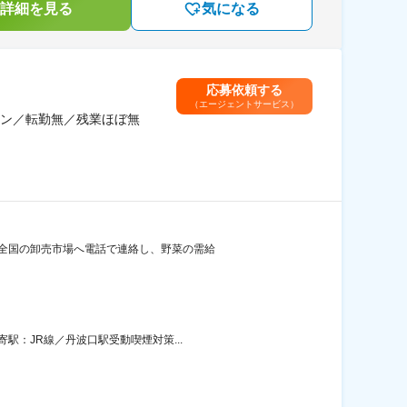
詳細を見る
気になる
応募依頼する
（エージェントサービス）
ン／転勤無／残業ほぼ無
 全国の卸売市場へ電話で連絡し、野菜の需給
駅：JR線／丹波口駅受動喫煙対策...