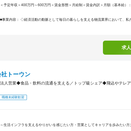
＜予定年収＞400万円～600万円＜賃金形態＞月給制＜賃金内訳＞月額（基本給）：230,0
■事業内容： ◇経済活動の動脈として毎日の暮らしを支える物流業界において、私た
求人
会社トーウン
法人営業◆食品・飲料の流通を支える／トップ級シェア◆飛込やテレアポ
職種未経験歓迎
～生活インフラを支えるやりがいを感じたい方・営業としてキャリアを歩みたい方