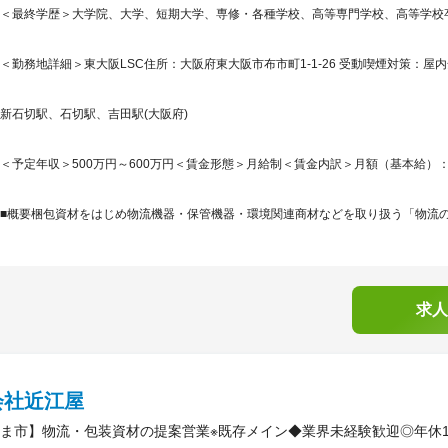
＜最終学歴＞大学院、大学、短期大学、専修・各種学校、高等専門学校、高等学校
＜勤務地詳細＞東大阪LSC住所：大阪府東大阪市布市町1-1-26 受動喫煙対策：屋内
新石切駅、石切駅、吉田駅(大阪府)
＜予定年収＞500万円～600万円＜賃金形態＞月給制＜賃金内訳＞月額（基本給）：250,0
■概要梱包資材をはじめ物流機器・保管機器・環境関連商材などを取り扱う「物流の総
求人
会社近江屋
ま市】物流・包装資材の提案営業※既存メイン◆業界未経験歓迎◎年休12