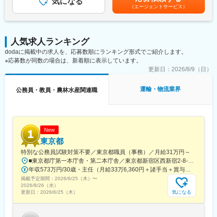
気になる
の金額であり、選考を通じて上下する可能性があります。月給(月
（エージェントサービス）
■入社後の流れ
額)は固定手当を含めた表記です。
入社後は主任技術者のもとでプロジェクトに参加し、実務を通じ
■具体的な業務
て業務を習得していただきます。
地方自治体の固定資産税業務を中心とした行政支援業務
GISや空間情報技術の知識については、社内研修を通じて学ぶこと
・固定資産税土地評価の支援
人気求人ランキング
ができるため、未経験でも問題ありません。
・路線価付設・評価資料作成
dodaに掲載中の求人を、応募数順にランキング形式でご紹介します。
将来的には、主任技術者・プロジェクトリーダーとして自治体支
・地番図・家屋図等の地図データ整備
※応募数が同数の場合は、新着順に表示しています。
援業務を担当していただきます。
・GIS（地理情報システム）を用いたデータ分析
・自治体職員への説明および提案
更新日：
2026/8/9（日）
・制度改正等への業務支援
・自治体職員向け研修の企画
運輸・物流業界
公務員・教員・農林水産関連職
■この仕事の特徴
◎自治体実務の延長線上で働ける仕事です
税務課などで培った固定資産税の知識・評価業務の経験・自治体
業務の理解をそのまま活かすことができます。
New
「全く別の仕事への転職」ではなく、自治体業務を民間の立場か
東京都
ら支援する仕事です。
特別な公務員試験対策不要／東京都職員（事務）／月給31万円～
■東京都庁第一本庁舎・第二本庁舎／東京都新宿区西新宿2-8-1 ※東京都庁本庁舎のほか、都内の出先事業所などに配属される場合があります。 ※配属される部署によってリモートワークの相談も可能です。 ◎アクセス・「JR新宿駅」（西口から徒歩約10分）・都営地下鉄大江戸線「都庁前駅」・新宿駅西口（地下バスのりば）から都営バス（都庁循環）「都庁第一本庁舎」、「都庁第二本庁舎」、「都議会議事堂」下車・JR新宿駅西改札「新宿駅西口」バス停から「西参道方面」行きの新宿WEバス乗車、「新宿ワシントンホテル前」下車※禁煙対策：敷地内禁煙
◎市役所出身者が多数活躍
年収573万円/30歳・主任（月給33万6,360円＋諸手当＋賞与） 年収694万円/35歳・課長代理（月給40万3,560円＋諸手当＋賞与）
当社では自治体出身の社員が多数在籍しており、特に税務課・資
掲載予定期間：
2026/6/25（木）
〜
産税課経験者が活躍しています。
2026/8/26（水）
自治体の業務を理解したメンバーが多いため、転職後もスムーズ
気になる
更新日：
2026/6/25（木）
に業務に馴染むことができます。