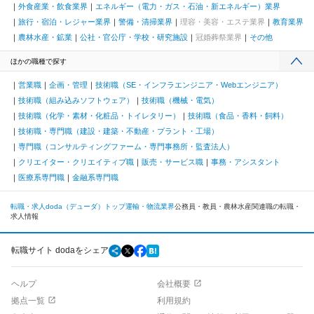
外食産業・飲食業界
エネルギー（電力・ガス・石油・新エネルギー）業界
旅行・宿泊・レジャー業界
警備・清掃業界
理容・美容・エステ業界
教育業界
農林水産・鉱業
公社・官公庁・学校・研究施設
冠婚葬祭業界
その他
ほかの職種で探す
営業職
企画・管理
技術職（SE・インフラエンジニア・Webエンジニア）
技術職（組み込みソフトウェア）
技術職（機械・電気）
技術職（化学・素材・化粧品・トイレタリー）
技術職（食品・香料・飼料）
技術職・専門職（建設・建築・不動産・プラント・工場）
専門職（コンサルティングファーム・専門事務所・監査法人）
クリエイター・クリエイティブ職
販売・サービス職
事務・アシスタント
医療系専門職
金融系専門職
転職・求人doda（デューダ）トップ
運輸・物流業界
公務員・教員・農林水産関連職の転職・
求人情報
転職サイト dodaをシェア
ヘルプ
会社概要
拠点一覧
利用規約