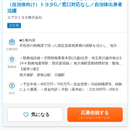
■事業の強み
・航空局への申請資料作成や対応
（自治体向け）トヨタG／窓口対応なし／自治体出身者
原料輸入は商社機能、商品企画はメーカー機能、日本最大級の冷
・運航部門や整備部門との打ち合わせ、運用調整
活躍
凍冷蔵倉庫を各地に配置し、コスト管理や納期調整が営業の大き
・安全運航に関する基準やルールの整備
な強みです。
エアロトヨタ株式会社
若手、ベテラン関係なく挑戦を奨励し、商品企画の際は全員でア
■組織構成：
正社員
イデアを出します。売れ行きが不振でも、全支店で販売をカバー
運航基準課は10名体制です。
しております。
女性比率は約6割で、航空業界経験豊富なベテラン社員を中心に構
成されています。
■仕事内容
変更の範囲：会社の定める業務
航空法や運航基準など専門知識を学びながら成長できる環境で
市役所の税務課で培った固定資産税業務の経験を活かし、地方自
仕事内容
す。
治体の固定資産税事務を技術面から支援する仕事です。当社はト
ヨタ関連企業の航空測量会社として、航空レーザ測量やGISなどの
＜勤務地詳細＞空間情報事業本部(川越)住所：埼玉県川越市南台3-
■入社後：
空間情報技術を活用し、全国の自治体の行政業務を支援していま
14-4 勤務地最寄駅：西武新宿線／ 南大塚駅受動喫煙対策：敷地内
入社後は上司や先輩社員による座学研修およびOJTを通じて業務
す。特に固定資産税分野では、自治体職員のパートナーとして、
勤務地
喫煙可能場所あり
【最寄り駅】
を習得いただきます。
土地評価や地図データ整備などを行い、公正な課税を支える役割
南大塚駅、新狭山駅、川越駅
実際には航空会社や航空関連企業、自衛隊など航空業界での経験
を担っています。
を活かして入社したメンバーが活躍しています。
窓口対応や住民対応を行うことはなく、これまでの自治体実務経
＜予定年収＞400万円～700万円＜賃金形態＞月給制職歴等、経験
験を活かしながら専門性を高めていくことができます。
により優遇。＜賃金内訳＞月額（基本給）：210,000円～260,000
■福利厚生について：
※市役所で固定資産税業務に携わっていた職員が「経験を活かせる
給与
円＜月給＞210,000円～260,000円＜昇給有無＞有＜残業手当＞有
ライフステージに応じた出産・育児・介護に関する休暇取得や働
転職先」として入社し活躍しています。
＜給与補足＞※予定年収は当社規定により実務経験・職務能力等を
き方に関する制度（時差出勤、テレワーク、勤務地限定制度）だ
※市役所内での異動サイクルに左右されず、固定資産税分野の専門
考慮の上、決定します。■昇給：年1回（7月）■賞与：年2回（6
けでなく、資産運用に関する制度（退職金、社内預金、社内貸付
技術者としてキャリアを築くことができます。
月・12月）※賞与6.3ヶ月分／2024年度実績賃金はあくまでも目安
応募依頼する
金、労災法定外補償）も充実しています。
気になる
の金額であり、選考を通じて上下する可能性があります。月給(月
（エージェントサービス）
また社員寮（独身寮）も本社徒歩圏内に数か所用意しており、通
■具体的な業務
額)は固定手当を含めた表記です。
勤事情等に応じて入寮いただけます。当社は名鉄グループに所属
地方自治体の固定資産税業務を中心とした行政支援業務
しているため、同じグループ内の会社が展開するサービスの各種
・固定資産税土地評価の支援