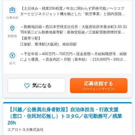
【土日休み・残業20h程度／年次に関わらず昇格可能／ヘリコプ
ターとビジネスジェット機を軸とした「航空事業」と国内屈指の
仕事内容
計測技術を駆使した「空間情報事業」2つの事業を核に展開】
■業務内容：
＜勤務地詳細＞西日本空情支社住所：大阪府吹田市垂水町3-35-31
自治体を中心に、GIS（地理情報システム）や地理空間情報を利用
TEK第三ビル勤務地最寄駅：新御堂筋線／江坂駅受動喫煙対策：
した行政支援業務に従事いただく予定です。
勤務地
敷地内喫煙可能場所あり
【最寄り駅】
主な事業分野としては、固定資産税業務支援が対象となり、土地
江坂駅、豊津駅(大阪府)、南吹田駅
評価支援、地番図・家屋図等の行政に関係するデータ整備及びGIS
構築・開発が中心となります。
＜予定年収＞400万円～700万円＜賃金形態＞月給制職歴等、経験
により優遇。＜賃金内訳＞月額（基本給）：210,000円～260,000
■具体的な業務内容：
給与
円＜月給＞210,000円～260,000円＜昇給有無＞有＜残業手当＞有
行政支援業務（固定資産税、上下水道台帳管理、道路台帳管理な
＜給与補足＞※予定年収は当社規定により実務経験・職務能力等を
ど）
考慮の上、決定します。■昇給：年1回（7月）■賞与：年2回（6
・空間情報を活用した業務支援
月・12月）※賞与6.3ヶ月分／2024年度実績賃金はあくまでも目安
応募依頼する
・業務遂行に必要となる調査分析資料の作成提出
気になる
の金額であり、選考を通じて上下する可能性があります。月給(月
（エージェントサービス）
・自治体職員への調査分析資料の説明
額)は固定手当を含めた表記です。
・新たな課題に対する解決策の提案
・自治体職員向け研修の企画
・各種問い合わせ対応
【川越／公務員出身者歓迎】自治体担当・行政支援
※自治体職員に代わって窓口対応や住民対応をすることはございま
（窓口・住民対応無し）トヨタG／在宅勤務可／残業
せん。
20h
■入社後の流れ：
エアロトヨタ株式会社
・主任技術者に従い２名以上で業務遂行頂きながら徐々に業務に