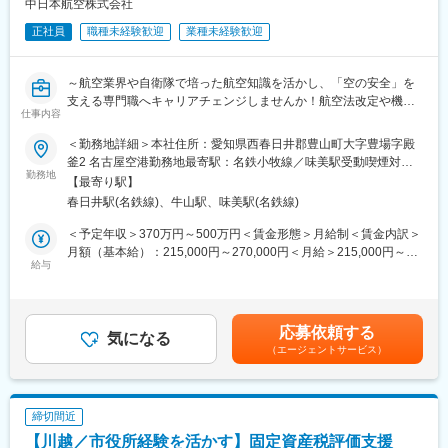
ています。その為業務量の調整がしやすく、働き方を整えること
中日本航空株式会社
ができています！
正社員
職種未経験歓迎
業種未経験歓迎
＼特徴／
・帰りにくい雰囲気は一切なし！ワークライフバランスを整えら
～航空業界や自衛隊で培った航空知識を活かし、「空の安全」を
れる環境！
支える専門職へキャリアチェンジしませんか！航空法改定や機体
・イカやエビなど、多様な水産加工品を取り扱うため、食品業界
仕事内容
仕様変更に伴う運航規程の整備を通じて、ドクターヘリや防災飛
における専門知識が深まります！
行など社会インフラを支える航空事業を支えていただきます／安
＜勤務地詳細＞本社住所：愛知県西春日井郡豊山町大字豊場字殿
・長期就業している社員が多数在籍！永年勤続表彰制度もあり、
全な運航を実現するために欠かせないポジション～
釜2 名古屋空港勤務地最寄駅：名鉄小牧線／味美駅受動喫煙対
40年ほど勤務をしている社員もいます！
勤務地
策：屋内喫煙可能場所あり変更の範囲：会社の定める事業所
・年に一回のハラスメントチェック等、社内環境の維持も怠らず
【最寄り駅】
■業務内容：「飛ばす人」ではなく、「安全に飛ばす仕組み」をつ
行っています！
春日井駅(名鉄線)、牛山駅、味美駅(名鉄線)
くる仕事
＼入社後の流れ／
ドクターヘリや防災ヘリ、報道飛行などを運航する当社にて、安
＜予定年収＞370万円～500万円＜賃金形態＞月給制＜賃金内訳＞
入社後は販売をメインに行って頂き、経験豊富な先輩社員がOJT
全に航空機を飛ばすためのルールや手順を整備する業務をお任せ
月額（基本給）：215,000円～270,000円＜月給＞215,000円～
にて、丁寧に育成を行います。
します。
給与
270,000円＜昇給有無＞有＜残業手当＞有＜給与補足＞※給与詳細
徐々に業務範囲を広げて、１年から２年ほどで一人立ちを目指し
航空法の改定や航空機の仕様変更があった際に、その内容を確認
は実務経験・職務能力を考慮の上、当社規定のもと決定致しま
ていきます。二人三脚で伴走しますので、ご安心ください！
し、社内で使用する運航マニュアルや規程へ反映していく仕事で
す。■昇給：年1回（4月）■賞与：年2回（7月、12月）※2024年度
す。
実績：5.25か月分賃金はあくまでも目安の金額であり、選考を通
＼取り扱い商材／
応募依頼する
また、運航部門や整備部門、航空局と連携しながら、安全な運航
気になる
じて上下する可能性があります。月給(月額)は固定手当を含めた表
南北アメリカやヨーロッパ、東南アジア、アフリカなど取引先は
（エージェントサービス）
体制の維持・向上を支えていただきます。
記です。
50ヵ国以上?
ヤリイカスライス・ヤリイカソーメン・イカリング・えびフラ
■業務詳細：
イ・紅鮭の切り身・さばの塩焼きなどの水産加工品をメインに取
・航空法や関連法規の変更内容の確認
り扱っています。
締切間近
・航空機メーカーが作成した英文マニュアルや技術資料の確認
【川越／市役所経験を活かす】固定資産税評価支援
・運航手順書や規程類の作成、改訂