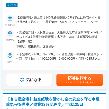
■入社後の流れ：
正社員
・主任技術者に従い２名以上で業務遂行頂きながら徐々に業務に
慣れて頂きます
・入社後からは業務に特化した社内研修が組まれております。
【業績好調／売上高は140%成長継続／17時半には帰宅をすする
安心して知識習得頂き業務いただけます
社員が多く帰りにくい雰囲気は一切なし！／ワークライフバラン
・約３年後には主任技術者を目指していただけます。主任技術者
仕事内容
スを整えられる環境】
になった後は後進のメンバーと共にプロジェクトを遂行頂き、リ
＜勤務地詳細＞大阪支店住所：大阪府大阪市西区靭本町1-7-9靭イ
ーダーとしての役割を担っていただくことを期待しております。
■メインミッション
ーストビル5階 勤務地最寄駅：地下鉄中央線／本町駅受動喫煙対
海外・国内より仕入れた水産原料を使った商品を企画し、エリア
勤務地
策：屋内全面禁煙変更の範囲：会社の定める事業所
■当社の特徴：
【最寄り駅】
ごとに担当するお客様への提案を行います。
航空事業では、救急医療の現場で実績ナンバーワンを誇る航空医
本町駅、肥後橋駅、淀屋橋駅
※大手スーパー、生協、外食チェーン、旅館・ホテルなど、多岐に
療搬送の運航、物資輸送、航空撮影や報道取材など幅広い航空サ
わたる顧客層に提案
＜予定年収＞400万円～600万円＜賃金形態＞年俸制＜賃金内訳＞
ービスを展開しています。また、急速な成長を遂げているのが自
年額（基本給）：4,000,000円～6,000,000円＜月額＞285,714円
由なフライトプランとプライベート空間をご提供するビジネスジ
■営業の流れ
給与
～428,571円（14分割）＜昇給有無＞有＜残業手当＞有＜給与補
ェットです。
（1）水産原料を国内外から仕入れる
足＞※前職･経験を考慮し相談の上決定します。昇給：年1回(4月)
一方の空間情報事業では、音波や電磁波といった最先端のデジタ
（2）商品企画
賞与：年2回(7月、12月) ※昨年度実績：3.4ヵ月賃金はあくまで
ルセンサーを用い、使用目的に合った計測技術（航空レーザ計
（3）エリアごとに担当するお客様へ提案
も目安の金額であり、選考を通じて上下する可能性があります。
測、モービルマッピングシステム、海底探査など）と解析技術と
応募依頼する
サンプル制作→試食を重ねながら、半年から1年程かけて企画を進
気になる
月給(月額)は固定手当を含めた表記です。
融合させた高精度な空間データを作成・提供しています。これら
（エージェントサービス）
める面白みがあります！
のデータは、道路、上下水道、ガス、電気といったインフラ整備
に活用されているほか、ハザードマップや避難経路の位置情報な
＼充実した働き方／
ど防災支援の分野にも広く役立てられています。また、地図を通
・残業は平均5時間ほどで帰宅をする社員も多くなっています！
して固定資産評価ができるシステムでは業界のリーディング企業
【名古屋空港】航空経験を活かし空の安全を守る◆運
・通常の食品会社では、事業部ごとに担当を分けておりますが、
でもあります。
航規程管理◆／残業13時間程度／年休125日
同社は商材ごとで分けている為、よりご自身の業務が明確化され
変更の範囲：会社の定める業務