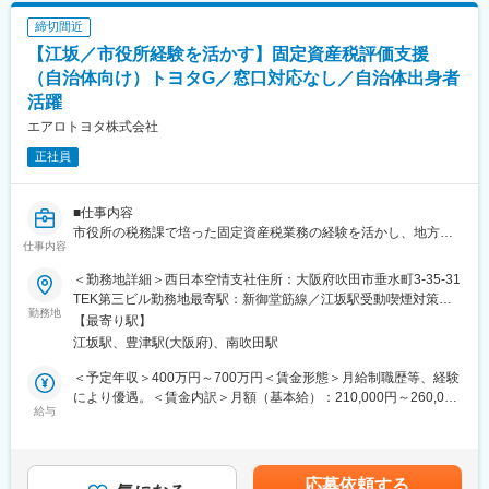
割引や会員制福利厚生サービスの利用も可能です。
・路線価付設・評価資料作成
締切間近
・地番図・家屋図等の地図データ整備
【江坂／市役所経験を活かす】固定資産税評価支援
・GIS（地理情報システム）を用いたデータ分析
変更の範囲：会社の定める業務
・自治体職員への説明および提案
（自治体向け）トヨタG／窓口対応なし／自治体出身者
・制度改正等への業務支援
活躍
・自治体職員向け研修の企画
エアロトヨタ株式会社
■この仕事の特徴
正社員
◎自治体実務の延長線上で働ける仕事です
税務課などで培った固定資産税の知識・評価業務の経験・自治体
業務の理解をそのまま活かすことができます。
■仕事内容
「全く別の仕事への転職」ではなく、自治体業務を民間の立場か
市役所の税務課で培った固定資産税業務の経験を活かし、地方自
仕事内容
ら支援する仕事です。
治体の固定資産税事務を技術面から支援する仕事です。
当社はトヨタ関連企業の航空測量会社として、航空レーザ測量や
＜勤務地詳細＞西日本空情支社住所：大阪府吹田市垂水町3-35-31
◎市役所出身者が多数活躍
GISなどの空間情報技術を活用し、全国の自治体の行政業務を支援
TEK第三ビル勤務地最寄駅：新御堂筋線／江坂駅受動喫煙対策：
当社では自治体出身の社員が多数在籍しており、特に税務課・資
しています。
勤務地
敷地内喫煙可能場所あり
【最寄り駅】
産税課経験者が活躍しています。
特に固定資産税分野では、自治体職員のパートナーとして、土地
江坂駅、豊津駅(大阪府)、南吹田駅
自治体の業務を理解したメンバーが多いため、転職後もスムーズ
評価や地図データ整備などを行い、公正な課税を支える役割を担
に業務に馴染むことができます。
っています。
＜予定年収＞400万円～700万円＜賃金形態＞月給制職歴等、経験
窓口対応や住民対応を行うことはなく、これまでの自治体実務経
により優遇。＜賃金内訳＞月額（基本給）：210,000円～260,000
◎窓口対応・住民対応はありません
験を活かしながら専門性を高めていくことができます。
給与
円＜月給＞210,000円～260,000円＜昇給有無＞有＜残業手当＞有
自治体業務の中でも負担の大きい窓口対応・住民説明・クレーム
※市役所で固定資産税業務に携わっていた職員が「経験を活かせる
＜給与補足＞※予定年収は当社規定により実務経験・職務能力等を
対応はありません。
転職先」として入社し活躍しています。
考慮の上、決定します。■昇給：年1回（7月）■賞与：年2回（6
自治体の固定資産税事務を支援する立場になります。
※市役所内での異動サイクルに左右されず、固定資産税分野の専門
月・12月）※賞与6.3ヶ月分／2024年度実績賃金はあくまでも目安
応募依頼する
技術者としてキャリアを築くことができます。