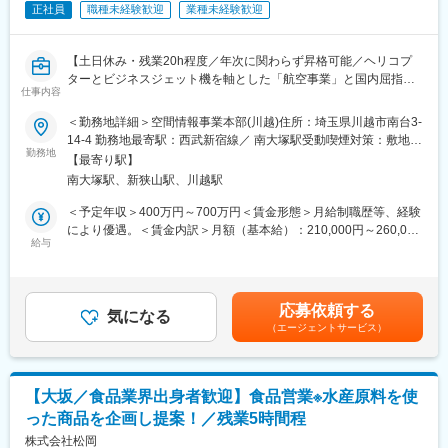
正社員
職種未経験歓迎
業種未経験歓迎
慣れて頂きます
・入社後からは業務に特化した社内研修が組まれております。
安心して知識習得頂き業務いただけます
【土日休み・残業20h程度／年次に関わらず昇格可能／ヘリコプ
・約３年後には主任技術者を目指していただけます。主任技術者
ターとビジネスジェット機を軸とした「航空事業」と国内屈指の
になった後は後進のメンバーと共にプロジェクトを遂行頂き、リ
仕事内容
計測技術を駆使した「空間情報事業」2つの事業を核に展開】
ーダーとしての役割を担っていただくことを期待しております。
■業務内容：
＜勤務地詳細＞空間情報事業本部(川越)住所：埼玉県川越市南台3-
自治体を中心に、GIS（地理情報システム）や地理空間情報を利用
■当社の特徴：
14-4 勤務地最寄駅：西武新宿線／ 南大塚駅受動喫煙対策：敷地内
した行政支援業務に従事いただく予定です。
勤務地
航空事業では、救急医療の現場で実績ナンバーワンを誇る航空医
喫煙可能場所あり
【最寄り駅】
主な事業分野としては、固定資産税業務支援が対象となり、土地
療搬送の運航、物資輸送、航空撮影や報道取材など幅広い航空サ
南大塚駅、新狭山駅、川越駅
評価支援、地番図・家屋図等の行政に関係するデータ整備及びGIS
ービスを展開しています。また、急速な成長を遂げているのが自
構築・開発が中心となります。
由なフライトプランとプライベート空間をご提供するビジネスジ
＜予定年収＞400万円～700万円＜賃金形態＞月給制職歴等、経験
ェットです。
により優遇。＜賃金内訳＞月額（基本給）：210,000円～260,000
■具体的な業務内容：
給与
一方の空間情報事業では、音波や電磁波といった最先端のデジタ
円＜月給＞210,000円～260,000円＜昇給有無＞有＜残業手当＞有
行政支援業務（固定資産税、上下水道台帳管理、道路台帳管理な
ルセンサーを用い、使用目的に合った計測技術（航空レーザ計
＜給与補足＞※予定年収は当社規定により実務経験・職務能力等を
ど）
測、モービルマッピングシステム、海底探査など）と解析技術と
考慮の上、決定します。■昇給：年1回（7月）■賞与：年2回（6
・空間情報を活用した業務支援
融合させた高精度な空間データを作成・提供しています。これら
月・12月）※賞与6.3ヶ月分／2024年度実績賃金はあくまでも目安
応募依頼する
・業務遂行に必要となる調査分析資料の作成提出
気になる
のデータは、道路、上下水道、ガス、電気といったインフラ整備
の金額であり、選考を通じて上下する可能性があります。月給(月
（エージェントサービス）
・自治体職員への調査分析資料の説明
に活用されているほか、ハザードマップや避難経路の位置情報な
額)は固定手当を含めた表記です。
・新たな課題に対する解決策の提案
ど防災支援の分野にも広く役立てられています。また、地図を通
・自治体職員向け研修の企画
して固定資産評価ができるシステムでは業界のリーディング企業
・各種問い合わせ対応
でもあります。
【大坂／食品業界出身者歓迎】食品営業※水産原料を使
※自治体職員に代わって窓口対応や住民対応をすることはございま
変更の範囲：会社の定める業務
った商品を企画し提案！／残業5時間程
せん。
株式会社松岡