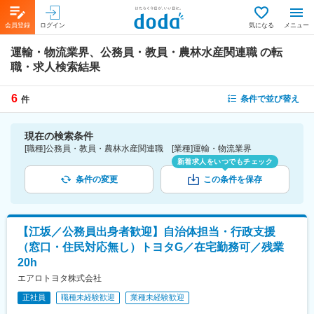
会員登録
ログイン
気になる
メニュー
運輸・物流業界、公務員・教員・農林水産関連職
の転
職・求人検索結果
6
条件で並び替え
件
現在の検索条件
[職種]公務員・教員・農林水産関連職 [業種]運輸・物流業界
新着求人をいつでもチェック
条件の変更
この条件を保存
【江坂／公務員出身者歓迎】自治体担当・行政支援
（窓口・住民対応無し）トヨタG／在宅勤務可／残業
20h
エアロトヨタ株式会社
正社員
職種未経験歓迎
業種未経験歓迎