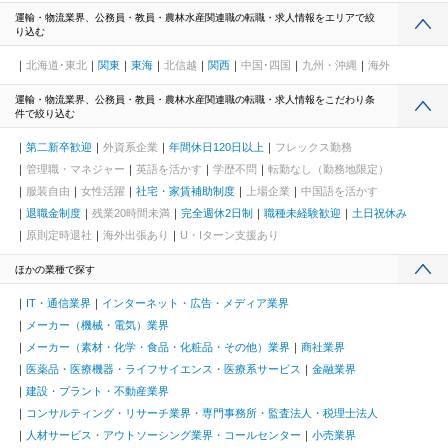
運輸・物流業界、公務員・教員・農林水産関連職の転職・求人情報をエリアで絞
り込む
北海道･東北
関東
東海
北信越
関西
中国･四国
九州・沖縄
海外
運輸・物流業界、公務員・教員・農林水産関連職の転職・求人情報をこだわり条
件で絞り込む
第二新卒歓迎
外資系企業
年間休日120日以上
フレックス勤務
管理職・マネジャー
英語を活かす
学歴不問
転勤なし（勤務地限定）
服装自由
女性活躍
社宅・家賃補助制度
上場企業
中国語を活かす
退職金制度
残業20時間未満
完全週休2日制
職種未経験歓迎
土日祝休み
原則定時退社
海外出張あり
U・Iターン支援あり
ほかの業種で探す
IT・通信業界
インターネット・広告・メディア業界
メーカー（機械・電気）業界
メーカー（素材・化学・食品・化粧品・その他）業界
商社業界
医薬品・医療機器・ライフサイエンス・医療系サービス
金融業界
建設・プラント・不動産業界
コンサルティング・リサーチ業界・専門事務所・監査法人・税理士法人
人材サービス・アウトソーシング業界・コールセンター
小売業界