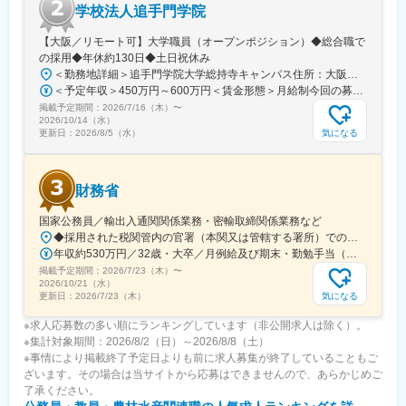
◎窓口対応・住民対応はありません
学校法人追手門学院
自治体業務の中でも負担の大きい窓口対応・住民説明・クレーム
対応はありません。
【大阪／リモート可】大学職員（オープンポジション）◆総合職で
自治体の固定資産税事務を支援する立場になります。
の採用◆年休約130日◆土日祝休み
＜勤務地詳細＞追手門学院大学総持寺キャンパス住所：大阪府茨木市太田東芝町1-1 受動喫煙対策：屋内全面禁煙変更の範囲：会社の定める事業所
■入社後の流れ
＜予定年収＞450万円～600万円＜賃金形態＞月給制今回の募集における初年度の最低保証額です。経験年数によって決定します。＜賃金内訳＞月額（基本給）：262,900円～328,700円＜月給＞262,900円～328,700円＜昇給有無＞有＜残業手当＞有＜給与補足＞年収は賞与込(※残業代は含まれていません。)賞与は今年度実績で年間5ヶ月分支給されています。賃金はあくまでも目安の金額であり、選考を通じて上下する可能性があります。月給(月額)は固定手当を含めた表記です。
入社後は主任技術者のもとでプロジェクトに参加し、実務を通じ
掲載予定期間：
2026/7/16（木）
〜
て業務を習得していただきます。
2026/10/14（水）
GISや空間情報技術の知識については、社内研修を通じて学ぶこと
気になる
更新日：
2026/8/5（水）
ができるため、未経験でも問題ありません。
将来的には、
・主任技術者
財務省
・プロジェクトリーダー
として自治体支援業務を担当していただきます。
国家公務員／輸出入通関関係業務・密輸取締関係業務など
◆採用された税関管内の官署（本関又は管轄する署所）での勤務となります。採用後は、他の官署に転勤（含、住居を異にする転勤）することもあります。【参考】税関の管轄区域https://www.customs.go.jp/zeikan/zeikan-kankatsu.pdf【各税関の本関（本部）の所在地】・函館税関本関（北海道函館市海岸町24-4）・東京税関本関（東京都江東区青海2-7-11）・横浜税関本関（神奈川県横浜市中区海岸通1-1）・名古屋税関本関（愛知県名古屋市港区入船2-3-12）・大阪税関本関（大阪府大阪市港区築港4-10-3）・神戸税関本関（兵庫県神戸市中央区新港町12-1）・門司税関本関（福岡県北九州市門司区西海岸町1-3-10）・長崎税関本関（長崎県長崎市出島町1-36）・沖縄地区税関本関（沖縄県那覇市おもろまち2-1-1 6F）
年収約530万円／32歳・大卒／月例給及び期末・勤勉手当（東京都特別区勤務） ※上記モデル例は、参考であり、個人の経歴や業務内容等を踏まえての算定
掲載予定期間：
2026/7/23（木）
〜
2026/10/21（水）
気になる
更新日：
2026/7/23（木）
※求人応募数の多い順にランキングしています（非公開求人は除く）。
※集計対象期間：2026/8/2（日）～2026/8/8（土）
※事情により掲載終了予定日よりも前に求人募集が終了していることもご
ざいます。その場合は当サイトから応募はできませんので、あらかじめご
了承ください。