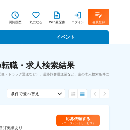
閲覧履歴
気になる
Web履歴書
ログイン
会員登録
イベント
転職イベント・転職セミナー
の転職・求人検索結果
転職フェア
配便・トラック運送など）、道路旅客運送業など、左の求人検索条件に
転職セミナー動画
条件で並べ替え
応募依頼する
（エージェントサービス）
取引実績あり