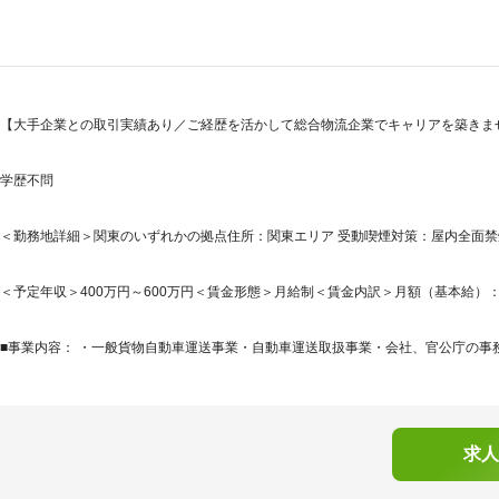
【大手企業との取引実績あり／ご経歴を活かして総合物流企業でキャリアを築きま
学歴不問
＜勤務地詳細＞関東のいずれかの拠点住所：関東エリア 受動喫煙対策：屋内全面禁
＜予定年収＞400万円～600万円＜賃金形態＞月給制＜賃金内訳＞月額（基本給）：280,0
■事業内容： ・一般貨物自動車運送事業・自動車運送取扱事業・会社、官公庁の事務
求人