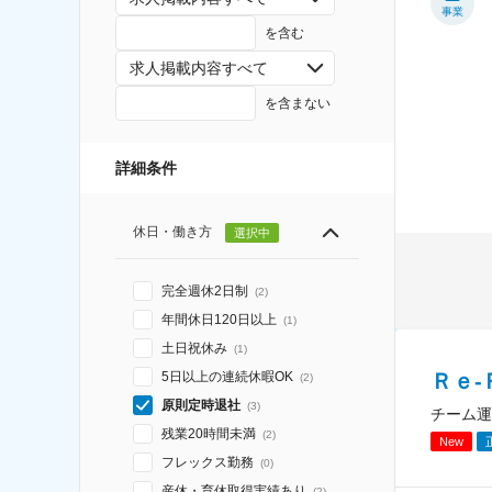
事業
を含む
求人掲載内容すべて
を含まない
詳細条件
休日・働き方
選択中
完全週休2日制
(
2
)
年間休日120日以上
(
1
)
土日祝休み
(
1
)
Ｒｅ
5日以上の連続休暇OK
(
2
)
原則定時退社
(
3
)
チーム運
残業20時間未満
(
2
)
New
フレックス勤務
(
0
)
産休・育休取得実績あり
(
2
)