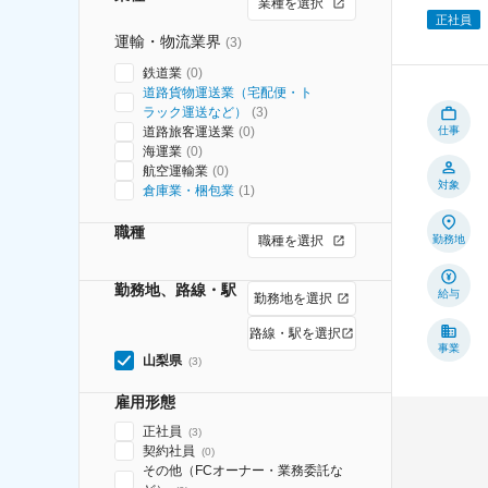
業種を選択
正社員
運輸・物流業界
(
3
)
鉄道業
(
0
)
道路貨物運送業（宅配便・ト
ラック運送など）
(
3
)
道路旅客運送業
(
0
)
仕事
海運業
(
0
)
航空運輸業
(
0
)
対象
倉庫業・梱包業
(
1
)
職種
職種を選択
勤務地
勤務地、路線・駅
給与
勤務地を選択
路線・駅を選択
事業
山梨県
(
3
)
雇用形態
正社員
(
3
)
契約社員
(
0
)
その他（FCオーナー・業務委託な