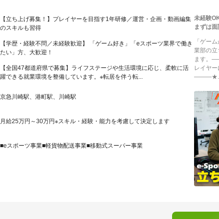
未経験O
【立ち上げ募集！】プレイヤーを目指す1年研修／運営・企画・動画編集
まずは面
のスキルも習得
「ゲーム
【学歴・経験不問／未経験歓迎】 「ゲーム好き」「eスポーツ業界で働き
業部の立
たい」方、大歓迎！
ます。―
【全国47都道府県で募集】ライフステージや生活環境に応じ、柔軟に活
レイヤー
躍できる就業環境を整備しています。※転居を伴う転...
―――★..
京急川崎駅、港町駅、川崎駅
月給25万円～30万円※スキル・経験・能力を考慮して決定します
■eスポーツ事業■軽貨物配送事業■移動式スーパー事業