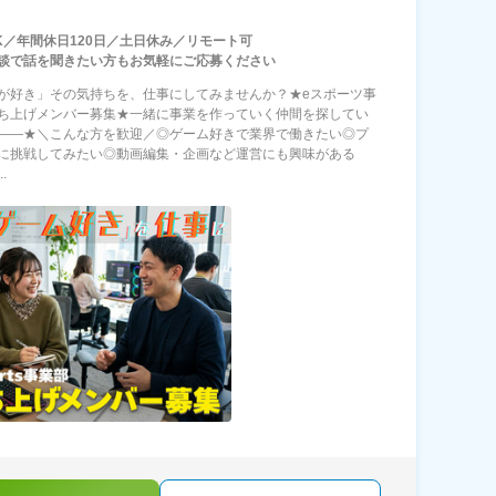
K／年間休日120日／土日休み／リモート可
談で話を聞きたい方もお気軽にご応募ください
が好き」その気持ちを、仕事にしてみませんか？★eスポーツ事
ち上げメンバー募集★一緒に事業を作っていく仲間を探してい
――★＼こんな方を歓迎／◎ゲーム好きで業界で働きたい◎プ
に挑戦してみたい◎動画編集・企画など運営にも興味がある
.