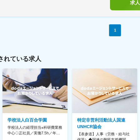
求人
1
されている求人
学校法人白百合学園
特定非営利活動法人国連
UNHCR協会
学校法人の経理担当※科研費業務
中心◇正社員／実働7.5h／年休
【表参道】人事（労務・給与社
130日／1881年創立の伝統女子
保等）◆国連の難民支援機関の