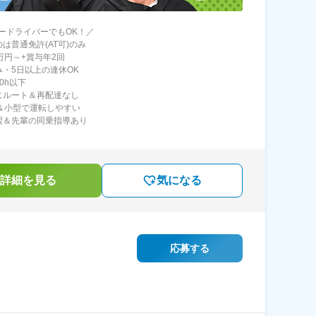
ードライバーでもOK！／
は普通免許(AT可)のみ
4万円～+賞与年2回
み・5日以上の連休OK
0h以下
じルート＆再配達なし
T＆小型で運転しやすい
習＆先輩の同乗指導あり
詳細を見る
気になる
応募する