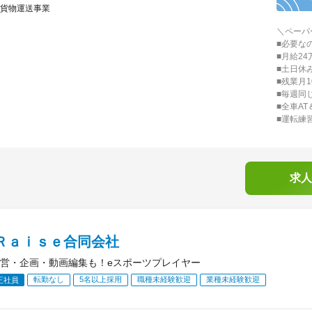
貨物運送事業
＼ペーパ
■必要なの
■月給2
■土日休
■残業月1
■毎週同
■全車A
■運転練
求人
‐Ｒａｉｓｅ合同会社
営・企画・動画編集も！eスポーツプレイヤー
転勤なし
5名以上採用
職種未経験歓迎
業種未経験歓迎
正社員