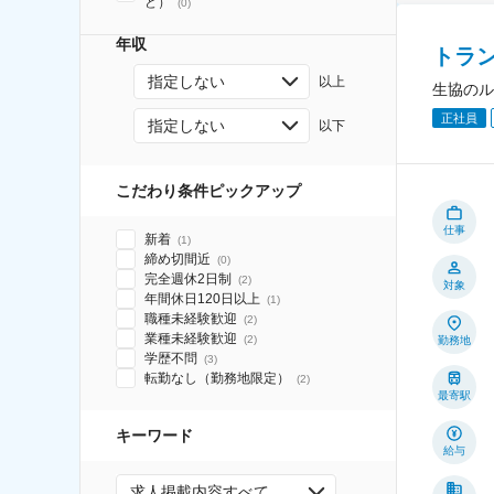
ど）
(
0
)
年収
トラ
指定しない
以上
生協のル
正社員
指定しない
以下
こだわり条件ピックアップ
仕事
新着
(
1
)
締め切間近
(
0
)
完全週休2日制
(
2
)
対象
年間休日120日以上
(
1
)
職種未経験歓迎
(
2
)
業種未経験歓迎
(
2
)
勤務地
学歴不問
(
3
)
転勤なし（勤務地限定）
(
2
)
最寄駅
キーワード
給与
求人掲載内容すべて