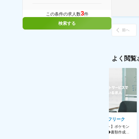
3
この条件の求人数
件
検索する
前へ
よく閲覧
AGC株式会社
株式会社ゲームフリーク
【横浜※一般職/転勤なし】庶
【庶務アシスタント】ポケモン
務・事務担当～開発部材の発注
シリーズ開発企業◆書類作成・
やDXに向けたシステム利用等～
データ入力など◆年休126日・