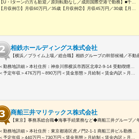
【U・Iターンの方も歓迎／原則転勤なし／成田国際空港で勤務】■千葉県成田市古込字古込1-1受動喫煙対策：オフィス内禁煙・分煙※自動車通勤：可能（必要条件を満たしている場合のみ）
【月収例①】月収60万円／35歳【月収例②】月収45万円／30歳【月収例③】月収41万円／25歳※各種手当(残業手当、住居手当、通勤手当等)込みの金額です。※別途賞与が年２回支給されます。※個人差がある旨、ご承知おきください。<月給>【初任給（大卒）】月給27万8600円＋各種手当(残業手当、住居手当、通勤手当等)＋賞与年2回【初任給（院卒）】月給30万500円＋各種手当(残業手当、住居手当、通勤手当等)＋賞与年2回※上記は新卒初任給です。経験やスキルを考慮して決定いたします。
相鉄ホールディングス株式会社
【横浜／プライム上場／総合職】相鉄グループの幹部候補／不動産
＜勤務地詳細＞本社住所：神奈川県横浜市西区北幸2-9-14 受動喫煙対策：屋内喫煙可能場所あり変更の範囲：会社の定める事業所
＜予定年収＞476万円～890万円＜賃金形態＞月給制＜賃金内訳＞月額（基本給）：269,000円～535,312円＜月給＞269,000円～535,312円＜昇給有無＞有＜残業手当＞有＜給与補足＞※これまでの経験とスキルに応じて判断いたします。■賞与：:5.7ヶ月（2026年度）■モデル年収：（例1）650万円 入社5年目 主任(月給39.7万円＋賞与174万円)（例2）832万円 入社9年目 係長(月給50.8万円＋賞与222万円)賃金はあくまでも目安の金額であり、選考を通じて上下する可能性があります。月給(月額)は固定手当を含めた表記です。
商船三井マリテックス株式会社
【東京】事務系総合職◆海事手続業務など◆商船三井グループ／年休1
＜勤務地詳細＞本社住所：東京都港区虎ノ門2-1-1 商船三井ビル勤務地最寄駅：東京メトロ銀座線／虎ノ門駅受動喫煙対策：屋内全面禁煙変更の範囲：会社の定める事業所
＜予定年収＞440万円～730万円＜賃金形態＞月給制＜賃金内訳＞月額（基本給）：291,800円～487,000円＜月給＞291,800円～487,000円＜昇給有無＞有＜残業手当＞有＜給与補足＞※上記想定年収には賞与3ヶ月分を含みます。金額は目安の金額であり、これまでのご経験・スキル・現年収等を総合的に考慮し決定いたします。■昇給：年1回■賞与：3ヶ月分（前年度実績）賃金はあくまでも目安の金額であり、選考を通じて上下する可能性があります。月給(月額)は固定手当を含めた表記です。