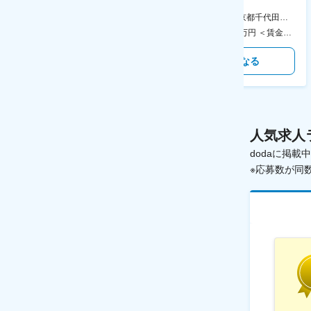
食事補助あり◎
AGC横浜テクニカルセンター 住所：神奈川県横浜市鶴見区末広町1-1 勤務地最寄駅：JR線／弁天橋駅 受動喫煙対策：敷地内喫煙可能場所あり 変更の範囲：無
本社 住所：東京都千代田区神田錦町2-2-1 KANDASQUARE 受動喫煙対策：屋内全面禁煙 変更の範囲：会社の定める事業所
400万円～550万円 ＜賃金形態＞ 月給制 固定給＋業績給 ＜賃金内訳＞ 月額（基本給）：230,000円～280,000円 ＜月給＞ 230,000円～280,000円 ＜昇給有無＞ 有 ＜残業手当＞ 有 ＜給与補足＞ ※上記はあくまで最低保証額です。実際にはこれまでの経験やスキルを考慮の上、決定します。 年収には残業代は含めておりません。 ■昇給：年1回 ■賞与：年2回 賃金はあくまでも目安の金額であり、選考を通じて上下する可能性があります。 月給(月額)は固定手当を含めた表記です。
350万円～500万円 ＜賃金形態＞ 月給制 ＜賃金内訳＞ 月額（基本給）：215,000円～307,000円 固定残業手当/月：76,700円～110,000円（固定残業時間45時間0分/月） 超過した時間外労働の残業手当は追加支給 ＜月給＞ 291,700円～417,000円（一律手当を含む） ＜昇給有無＞ 有 ＜残業手当＞ 有 ＜給与補足＞ ※経験・能力を考慮の上、年齢に関わりなく当社規定により優遇します。 賃金はあくまでも目安の金額であり、選考を通じて上下する可能性があります。 月給(月額)は固定手当を含めた表記です。
気になる
気になる
人気求人
dodaに掲
※応募数が同