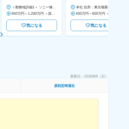
画～調達／働き方◎
＜勤務地詳細1＞ ソニー株式会社 住所：神奈川県横浜市西区みなとみらい5-1-1 受動喫煙対策：屋内全面禁煙 ＜勤務地詳細2＞ ソニーシティ大崎 住所：東京都品川区大崎2-10-1 勤務地最寄駅：JR線／大崎駅 受動喫煙対策：屋内全面禁煙 変更の範囲：会社の定める事業所（リモートワーク含む）
本社 住所：東京都新宿区西新宿6丁目22-1 新宿スクエアタワー B1階 勤務地最寄駅：東京メトロ丸ノ内線／西新宿駅 受動喫煙対策：屋内全面禁煙 変更の範囲：会社の定める事業所（リモートワーク含む）
600万円～1,200万円 ＜賃金形態＞ 月給制 ＜賃金内訳＞ 月額（基本給）：350,000円～500,000円 ＜月給＞ 350,000円～500,000円 ＜昇給有無＞ 有 ＜残業手当＞ 有 ＜給与補足＞ ※年収は経験や能力を考慮の上、当社規定により決定します。 賃金はあくまでも目安の金額であり、選考を通じて上下する可能性があります。 月給(月額)は固定手当を含めた表記です。
400万円～600万円 ＜賃金形態＞ 月給制 経験・能力を考慮の上、優遇いたします。 ＜賃金内訳＞ 月額（基本給）：300,000円～450,000円 ＜月給＞ 300,000円～450,000円 ＜昇給有無＞ 有 ＜残業手当＞ 有 ＜給与補足＞ ・賞与実績：年2回 ・昇給：年1回 ※半年毎に評価を行い、評価が高ければ年齢に関係なく昇給・昇格していきます。創造性の高い人・新しいことにチャレンジした人が高い評価を得られます。 賃金はあくまでも目安の金額であり、選考を通じて上下する可能性があります。 月給(月額)は固定手当を含めた表記です。
気になる
気になる
更新日：
2026/8/9（日）
原則定時退社