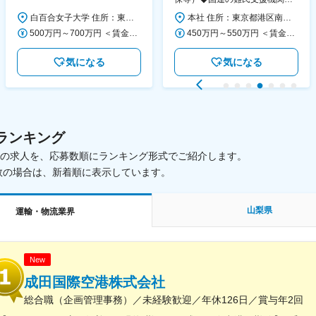
大学
活動を支える日本公式支援窓口
白百合女子大学 住所：東京都調布市緑ヶ丘1-25 勤務地最寄駅：京王線／仙川駅 受動喫煙対策：屋内全面禁煙 変更の範囲：会社の定める事業所
本社 住所：東京都港区南青山6-10-11 ウェスレーセンター3F 勤務地最寄駅：地下鉄各線／表参道駅 受動喫煙対策：屋内全面禁煙 変更の範囲：会社の定める事業所（リモートワーク含む）
◆正職員登用前提
500万円～700万円 ＜賃金形態＞ 月給制 ＜賃金内訳＞ 月額（基本給）：280,000円～430,000円 ＜月給＞ 280,000円～430,000円 ＜昇給有無＞ 有 ＜残業手当＞ 有 ＜給与補足＞ ※年齢・過去の経験に基づき、本学規定に合わせ決定 【残業手当】有 /残業時間に応じて全額支給（※想定年収に含む） 【各種手当】扶養手当/住宅手当/通勤手当 等 【賞与】年2回（6月、12月） 【昇給】年1回（4月） 賃金はあくまでも目安の金額であり、選考を通じて上下する可能性があります。 月給(月額)は固定手当を含めた表記です。
450万円～550万円 ＜賃金形態＞ 月給制 ＜賃金内訳＞ 月額（基本給）：340,000円～420,000円 ＜月給＞ 340,000円～420,000円 ＜昇給有無＞ 有 ＜残業手当＞ 有 ＜給与補足＞ ※能力・経験によって決定します。 ■賞与あり（業績評価に応じて支給） 賃金はあくまでも目安の金額であり、選考を通じて上下する可能性があります。 月給(月額)は固定手当を含めた表記です。
気になる
気になる
ランキング
載中の求人を、応募数順にランキング形式でご紹介します。
数の場合は、新着順に表示しています。
山梨県
運輸・物流業界
New
成田国際空港株式会社
総合職（企画管理事務）／未経験歓迎／年休126日／賞与年2回