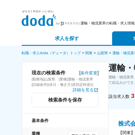
運輸・物流業界の転職・求人情報
求人を探す
詳細条件から探す
エージェ
転職・求人doda（デューダ）トップ
関東
山梨県
運輸・物流業
運輸・
新着求人から探す
スカウト
[
]
現在の検索条件
条件変更
運輸・物流業界
[勤務地]山梨県 [業種]運輸・物流業界
求人特集から探す
パートナ
て絞込みができ
[詳細条件](休日・働き方)原則定時退社
詳細を見る
3
該当求人数
検索条件を保存
基本条件
株式
【関東】
業種