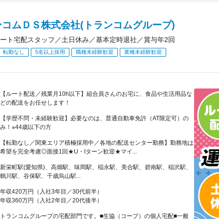
ンコムＤＳ株式会社(トランコムグループ)
ート宅配スタッフ／土日休み／基本定時退社／賞与年2回
転勤なし
5名以上採用
職種未経験歓迎
業種未経験歓迎
【ルート配送／残業月10h以下】組合員さんのお宅に、食品や生活用品な
どの配送をお任せします！
【学歴不問・未経験歓迎】必要なのは、普通自動車免許（AT限定可）の
み！※44歳以下の方
【転勤なし／関東エリア積極採用中／各地の配送センター勤務】勤務地は
希望を完全考慮◎面接1回★U・Iターン歓迎★マイ...
新栄町駅(愛知県)、高畑駅、味岡駅、稲永駅、美合駅、碧南駅、稲沢駅、
鶴川駅、谷保駅、千歳烏山駅...
年収420万円（入社3年目／30代前半）
年収360万円（入社2年目／20代後半）
トランコムグループの宅配部門です。■生協（コープ）の個人宅配■一般