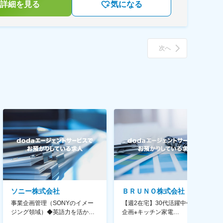
詳細を見る
気になる
次へ
ソニー株式会社
ＢＲＵＮＯ株式会社
事業企画管理（SONYのイメー
【週2在宅】30代活躍中◆商品
ジング領域）◆英語力を活か
企画※キッチン家電
す/CFO管轄＃SECCFO0027
◆「BRUNO」新商品の企画／企