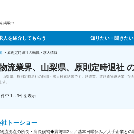
を掲載中
求人を紹介してもらう
知りたい・聞きたい
ントサービス
転職ノウハウ
界
原則定時退社の転職・求人情報
物流業界、山梨県、原則定時退社 
サービス
データで見る転職
、山梨県、原則定時退社の転職・求人検索結果です。鉄道業、道路貨物運送業（宅
ーエージェントサービス
コラム・インタビュー
ます。
件中
1～3
件
を表示
転職Q&A
会社トーショー
物流拠点の所長・所長候補◆賞与年2回／基本日曜休み／大手企業との