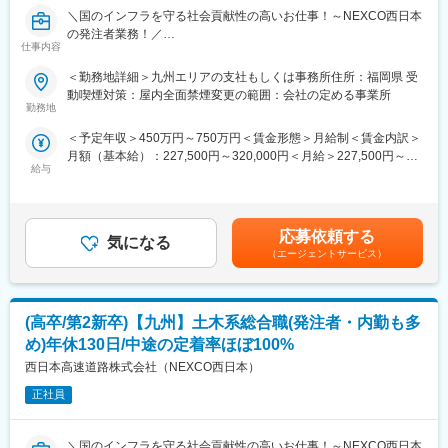
そこで当社は2016年より「高速道路リニューアルプロジェクト」
＼国のインフラを守る社会貢献性の高いお仕事！～NEXCO西日本
に着手。
の発注者業務！／
今から100年先の豊かな未来づくりを進める中、今後を見据えて
仕事内容
＊年休130日（土日祝）/工事の計画も決まっているため突発工事
「施設総合職」を新たに募集いたします！
少なめ！夜勤少なめ
＜勤務地詳細＞九州エリアの支社もしくは事務所住所：福岡県 受
＊定着率90％以上！中途の定着率ほぼ100％で長く働ける！
■入社後について
動喫煙対策：屋内全面禁煙変更の範囲：会社の定める事業所
＊福利厚生や年収も安定！
研修を経て、先輩社員とのOJTにて当社の業務を覚えていただき
勤務地
ます。
＜予定年収＞450万円～750万円＜賃金形態＞月給制＜賃金内訳＞
■職務内容：
しっかりサポートいたしますので、ご安心ください！
月額（基本給）：227,500円～320,000円＜月給＞227,500円～
発注者の立場として、高速道路施設・設備（サービスエリアや
給与
320,000円＜昇給有無＞有＜残業手当＞有＜給与補足＞上記は参
ETC、照明設備、安全施設など）の維持管理・建設に関する、企
■働き方について
考となります。ご経験などからご相談のもと、算出いたします。
画／計画・点検／設計・積算／工事監理／技術開発など幅広い工
・年間休日130日（土日祝）、残業約30h程度、在宅勤務制度一部
賃金はあくまでも目安の金額であり、選考を通じて上下する可能
程のマネジメント業務をお任せします。
利用可能と、ワークライフバランスの整った働き方の実現が可能
性があります。月給(月額)は固定手当を含めた表記です。
※発注者の立場になりますので、内勤業務も多く、現場に常駐して
です。
応募依頼する
気になる
の作業が中心ではありません
・工事の計画もある程度決まっているため、突発的な対応は少な
（エージェントサービス）
いです。
■キャリアプラン
・夜勤：
◎ジョブローテーションでいくつかの勤務地を経験いただき、将
ごく一部の部署では夜勤が多いケースもありますが、通常は年に
(高卒/第2新卒)【九州】土木系総合職(発注者・内勤も多
来的には役職者としてのご活躍を想定しております。
５～10回程度と少なめになります。
・転勤：
め)年休130日/中途の定着率ほぼ100%
■ミッション
転勤は可能性がありますが、子供が生まれて3年間は転勤なし。な
西日本高速道路株式会社（NEXCO西日本）
西日本エリアの高速道路の維持管理・建設を担い、日本の経済と
ど、働きやすくなる工夫を多数ご用意しております！
暮らしを支えている NEXCO西日本。
正社員
・出張：
高速道路は開通から30年を越えており、老朽化が進んでいます。
西日本エリアの出張は発生することがございますが、1回あたり１
そこで当社は2016年より「高速道路リニューアルプロジェクト」
～日程度のものになります。
＼国のインフラを守る社会貢献性の高いお仕事！～NEXCO西日本