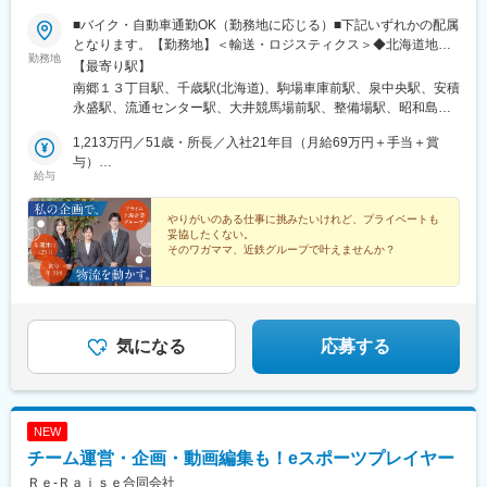
研修を経て、先輩社員とのOJTにて当社の業務を覚えていただき
ます。
■バイク・自動車通勤OK（勤務地に応じる）■下記いずれかの配属
しっかりサポートいたしますので、ご安心ください！
となります。【勤務地】＜輸送・ロジスティクス＞◆北海道地域
勤務地
北海道札幌市、千歳市、函館市◆東北地域宮城県仙台市福島県郡
【最寄り駅】
■働き方について
山市◆関東地域東京都品川区、大田区、国立市埼玉県戸田市、加
南郷１３丁目駅、千歳駅(北海道)、駒場車庫前駅、泉中央駅、安積
・年間休日130日（土日祝）、残業約30h程度、在宅勤務制度一部
須市栃木県宇都宮市群馬県高崎市千葉県流山市、市川市、山武郡
永盛駅、流通センター駅、大井競馬場前駅、整備場駅、昭和島
利用可能と、ワークライフバランスの整った働き方の実現が可能
茨城県日立市山梨県中央市、甲府市神奈川県川崎市、厚木市◆中
駅、北戸田駅、加須駅、雀宮駅、倉賀野駅、初石駅、大甕駅、二
です。
部地域静岡県静岡市愛知県北名古屋市、小牧市三重県三重郡川越
1,213万円／51歳・所長／入社21年目（月給69万円＋手当＋賞
俣新町駅、芝山千代田駅、谷保駅、小井川駅、甲斐住吉駅、東門
・工事の計画もある程度決まっているため、突発的な対応は少な
町、四日市市◆関西・中国地域大阪府大阪市滋賀県湖南市京都府
与）
前駅、本厚木駅、春日町駅、西春駅、石仏駅、川越富洲原駅、暁
いです。
給与
八幡市兵庫県神戸市広島県広島市◆九州・沖縄地域福岡県福岡市
749万円／39歳・リーダー／入社7年目（月給35万円＋手当＋賞
学園前駅、フェリーターミナル駅、石部駅、ケーブル八幡宮山上
・夜勤：
熊本県上益城郡益城長崎県長崎市鹿児島県霧島市大分県大分市
与）
駅、苅藻駅、井口駅(広島県)、東比恵駅、肥後大津駅、現川駅、中
ごく一部の部署では夜勤が多いケースもありますが、通常は年に
【受動喫煙対策】敷地内喫煙可能場所あり★将来的に転勤の可能
やりがいのある仕事に挑みたいけれど、プライベートも
福良駅、大分駅、穴守稲荷駅、天空橋駅
５～10回程度と少なめになります。
妥協したくない。
性もあります。全国各地に拠点を展開する近鉄グループだからこ
そのワガママ、近鉄グループで叶えませんか？
・転勤：
そ、様々な地域のお客様や物流現場を経験できるチャンスと言え
転勤は可能性がありますが、子供が生まれて3年間は転勤なし。な
るでしょう。新しい土地での出会いや多様なビジネスに触れるこ
★未経験歓迎
ど、働きやすくなる工夫を多数ご用意しております！
☆完全週休2日制
とは、ビジネスパーソンとしての視野を広げ、大きな成長へと繋
★各種研修・資格取得支援制度
・出張：
がります！
☆家族手当
西日本エリアの出張は発生することがございますが、1回あたり１
★住宅手当
気になる
応募する
～日程度のものになります。
☆退職金制度
変更の範囲：会社の定める業務
NEW
チーム運営・企画・動画編集も！eスポーツプレイヤー
Ｒｅ‐Ｒａｉｓｅ合同会社