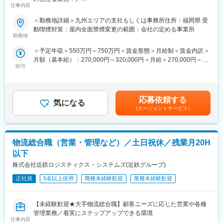
■入社後について
変更の範囲：会社の定める業務
仕事内容
＊年休130日（土日祝）/工事の計画も決まっているため突発工事
研修を経て、先輩社員とのOJTにて当社の業務を覚えていただき
少なめ！夜勤少なめ
ます。
＜勤務地詳細＞九州エリアの支社もしくは事務所住所：福岡県 受
＊定着率90％以上！中途の定着率ほぼ100％で長く働ける！
しっかりサポートいたしますので、ご安心ください！
動喫煙対策：屋内全面禁煙変更の範囲：会社の定める事業所
＊福利厚生や年収も安定！
勤務地
■働き方について
＜予定年収＞550万円～750万円＜賃金形態＞月給制＜賃金内訳＞
■職務内容：
・年間休日130日（土日祝）、残業約30h程度、在宅勤務制度一部
月額（基本給）：270,000円～320,000円＜月給＞270,000円～
発注者の立場として、高速道路の保全・建設業務における、企画
利用可能と、ワークライフバランスの整った働き方の実現が可能
給与
320,000円＜昇給有無＞有＜残業手当＞有＜給与補足＞上記は参
／計画・点検／設計・積算／工事管理／技術開発など幅広い工程
です。
考となります。ご経験などからご相談のもと、算出いたします。
のマネジメント業務をお任せします。
・工事の計画もある程度決まっているため、突発的な対応は少な
賃金はあくまでも目安の金額であり、選考を通じて上下する可能
いです。
性があります。月給(月額)は固定手当を含めた表記です。
■キャリアプラン
・夜勤：
応募依頼する
気になる
◎ジョブローテーションでいくつかの勤務地を経験いただき、将
ごく一部の部署では夜勤が多いケースもありますが、通常は年に
（エージェントサービス）
来的には役職者としてのご活躍を想定しております。
５～10回程度と少なめになります。
・転勤：
■ミッション
転勤は可能性がありますが、子供が生まれて3年間は転勤なし。な
物流総合職（営業・管理など）／土日祝休／残業月20H
西日本エリアの高速道路の維持管理・建設を担い、日本の経済と
ど、働きやすくなる工夫を多数ご用意しております！
暮らしを支えている NEXCO西日本。
・出張：
以下
高速道路は開通から30年を越えており、老朽化が進んでいます。
西日本エリアの出張は発生することがございますが、1回あたり１
株式会社近鉄ロジスティクス・システムズ(近鉄グループ)
そこで当社は2016年より「高速道路リニューアルプロジェクト」
～日程度のものになります。
に着手。
正社員
5名以上採用
職種未経験歓迎
業種未経験歓迎
今から100年先の豊かな未来づくりを進める中、今後を見据えて
変更の範囲：会社の定める業務
「施設総合職」を新たに募集いたします！
【未経験歓迎★大手物流総合職】顧客ニーズに応じた営業や各種
管理業務／着実にステップアップできる環境
■入社後について
仕事内容