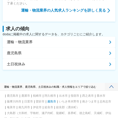
了承ください。
運輸・物流業界
の人気求人ランキングを詳しく見る
求人の傾向
dodaに掲載中の求人に関するデータを、カテゴリごとにご紹介します。
運輸・物流業界
鹿児島県
土日祝休み
運輸・物流業界、鹿児島県、土日祝休みの転職・求人情報をエリアで絞り込む
鹿児島市
鹿屋市
枕崎市
阿久根市
出水市
指宿市
西之表市
垂水市
薩摩川内市
日置市
曽於市
霧島市
いちき串木野市
南さつま市
志布志市
奄美市
南九州市
伊佐市
姶良市
姶良郡（湧水町）
大島郡（大和村、宇検村、瀬戸内町、龍郷町、喜界町、徳之島町、天城町、伊仙