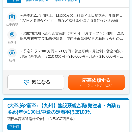
正社員
職種未経験歓迎
業種未経験歓迎
～基本給21万円以上、日勤のみの正社員／土日祝休み、年間休日
127日／退職金や住宅手当など福利厚生◎／海運に強い総合物流
仕事内容
企業／スキルや経験を身につけながら安定企業で長く働く～
＜勤務地詳細＞志布志営業所（2026年11月オープン）住所：鹿児
■募集背景：
島県志布志市 受動喫煙対策：屋内全面禁煙変更の範囲：会社の定
2026年11月に新しく鹿児島県志布志市に営業所を設立します。そ
勤務地
める事業所
の立ち上げメンバーを募集します。
＜予定年収＞380万円～580万円＜賃金形態＞月給制＜賃金内訳＞
当営業所は、フェリー航路（関東・関西向け）を活用した輸送
月額（基本給）：210,000円～310,000円＜月給＞210,000円～
と、地域に根ざした地場配送、倉庫事業を柱にして、持続可能な
給与
310,000円＜昇給有無＞有＜残業手当＞有＜給与補足＞※経験やス
高品質の物流を目指しています。なお、勤務地が志布志市となる
キルを考慮して決定します。■昇給：年1回■賞与：年2回（7月、
ため、志布志市へ転居可能な方を募集します。志布志市での新生
12月）賃金はあくまでも目安の金額であり、選考を通じて上下す
活をスタートできる方、大歓迎です。
る可能性があります。月給(月額)は固定手当を含めた表記です。
応募依頼する
気になる
■業務内容：
（エージェントサービス）
◆フェリー輸送ドライバー
荷物の集荷配送作業や貨物の積み下ろし作業、トレーラーのフェ
リーへの乗船・下船作業が中心です。ドライバー本人の長距離輸
(大卒/第2新卒) 【九州】施設系総合職(発注者・内勤も
送はなく、日帰りがメインの運行が可能です。
◆地場配送ドライバー
多め)年休130日/中途の定着率ほぼ100%
志布志市を起点として南九州エリア・九州一円への配送業務。鋼
西日本高速道路株式会社（NEXCO西日本）
材や飲料水など、地域の産業を支える配送を担います。
正社員