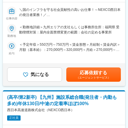
■当社の魅力：
◇創業100年以上の総合物流企業です。長い歴史の中で、海上事
＼国のインフラを守る社会貢献性の高いお仕事！～NEXCO西日本
業、陸上事業、港湾事業、ロジスティクス事業と物流事業を多角
の発注者業務！／
化展開してきました。
仕事内容
＊年休130日（土日祝）/工事の計画も決まっているため突発工事
また、麻生セメント株式会社や日本製鉄株式会社などの大手原料
少なめ！夜勤少なめ
メーカーとの取引があり、長年の輸送実績で培った物流技術があ
＜勤務地詳細＞九州エリアの支社もしくは事務所住所：福岡県 受
＊定着率90％以上！中途の定着率ほぼ100％で長く働ける！
ります。
動喫煙対策：屋内全面禁煙変更の範囲：会社の定める事業所
＊福利厚生や年収も安定！
◇これまでの物流ノウハウを活かして、さらなる新規事業の多角
勤務地
化展開を進めております。
＜予定年収＞550万円～750万円＜賃金形態＞月給制＜賃金内訳＞
■職務内容：
◇近年ではタイやインドネシアに事業所を設立するなど、海外事
月額（基本給）：270,000円～320,000円＜月給＞270,000円～
発注者の立場として、高速道路施設・設備（サービスエリアや
業も展開し経営基盤をより強固なものにしています。
給与
320,000円＜昇給有無＞有＜残業手当＞有＜給与補足＞上記は参
ETC、照明設備、安全施設など）の維持管理・建設に関する、企
◇新卒入社者の過去10年間の離職率は1割程度と低いです。若手
考となります。ご経験などからご相談のもと、算出いたします。
画／計画・点検／設計・積算／工事監理／技術開発など幅広い工
からベテランまで活躍できる環境です。
賃金はあくまでも目安の金額であり、選考を通じて上下する可能
程のマネジメント業務をお任せします。
性があります。月給(月額)は固定手当を含めた表記です。
※発注者の立場になりますので、内勤業務も多く、現場に常駐して
変更の範囲：会社の定める業務
応募依頼する
気になる
の作業が中心ではありません
（エージェントサービス）
■キャリアプラン
◎ジョブローテーションでいくつかの勤務地を経験いただき、将
(高卒/第2新卒) 【九州】施設系総合職(発注者・内勤も
来的には役職者としてのご活躍を想定しております。
多め)年休130日/中途の定着率ほぼ100%
■ミッション
西日本高速道路株式会社（NEXCO西日本）
西日本エリアの高速道路の維持管理・建設を担い、日本の経済と
暮らしを支えている NEXCO西日本。
正社員
高速道路は開通から30年を越えており、老朽化が進んでいます。