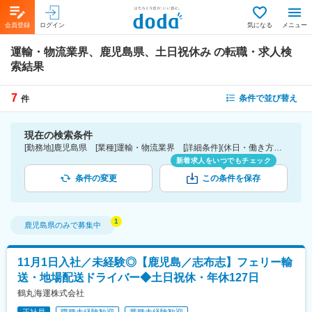
会員登録
ログイン
気になる
メニュー
運輸・物流業界、鹿児島県、土日祝休み
の転職・求人検
索結果
7
条件で並び替え
件
現在の検索条件
[勤務地]鹿児島県 [業種]運輸・物流業界 [詳細条件](休日・働き方)土日祝休み
新着求人をいつでもチェック
条件の変更
この条件を保存
鹿児島県
のみで募集中
11月1日入社／未経験◎【鹿児島／志布志】フェリー輸
送・地場配送ドライバー◆土日祝休・年休127日
鶴丸海運株式会社