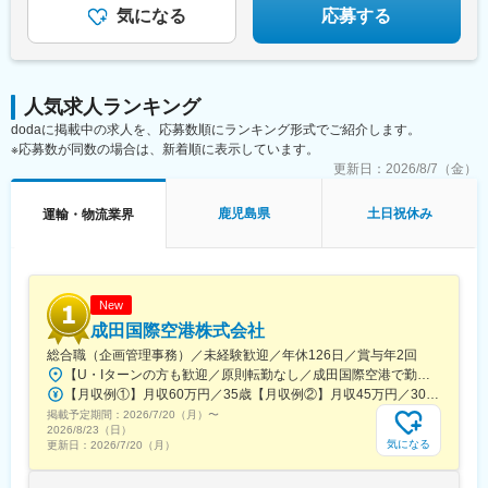
気になる
応募する
人気求人ランキング
dodaに掲載中の求人を、応募数順にランキング形式でご紹介します。
※応募数が同数の場合は、新着順に表示しています。
更新日：
2026/8/7（金）
鹿児島県
土日祝休み
運輸・物流業界
New
成田国際空港株式会社
総合職（企画管理事務）／未経験歓迎／年休126日／賞与年2回
【U・Iターンの方も歓迎／原則転勤なし／成田国際空港で勤務】■千葉県成田市古込字古込1-1受動喫煙対策：オフィス内禁煙・分煙※自動車通勤：可能（必要条件を満たしている場合のみ）
【月収例①】月収60万円／35歳【月収例②】月収45万円／30歳【月収例③】月収41万円／25歳※各種手当(残業手当、住居手当、通勤手当等)込みの金額です。※別途賞与が年２回支給されます。※個人差がある旨、ご承知おきください。<月給>【初任給（大卒）】月給27万8600円＋各種手当(残業手当、住居手当、通勤手当等)＋賞与年2回【初任給（院卒）】月給30万500円＋各種手当(残業手当、住居手当、通勤手当等)＋賞与年2回※上記は新卒初任給です。経験やスキルを考慮して決定いたします。
掲載予定期間：
2026/7/20（月）
〜
2026/8/23（日）
気になる
更新日：
2026/7/20（月）