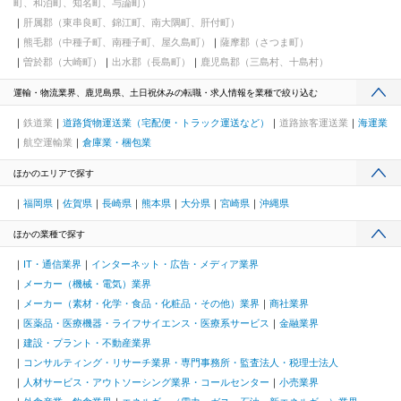
町、和泊町、知名町、与論町）
肝属郡（東串良町、錦江町、南大隅町、肝付町）
熊毛郡（中種子町、南種子町、屋久島町）
薩摩郡（さつま町）
曽於郡（大崎町）
出水郡（長島町）
鹿児島郡（三島村、十島村）
運輸・物流業界、鹿児島県、土日祝休みの転職・求人情報を業種で絞り込む
鉄道業
道路貨物運送業（宅配便・トラック運送など）
道路旅客運送業
海運業
航空運輸業
倉庫業・梱包業
ほかのエリアで探す
福岡県
佐賀県
長崎県
熊本県
大分県
宮崎県
沖縄県
ほかの業種で探す
IT・通信業界
インターネット・広告・メディア業界
メーカー（機械・電気）業界
メーカー（素材・化学・食品・化粧品・その他）業界
商社業界
医薬品・医療機器・ライフサイエンス・医療系サービス
金融業界
建設・プラント・不動産業界
コンサルティング・リサーチ業界・専門事務所・監査法人・税理士法人
人材サービス・アウトソーシング業界・コールセンター
小売業界