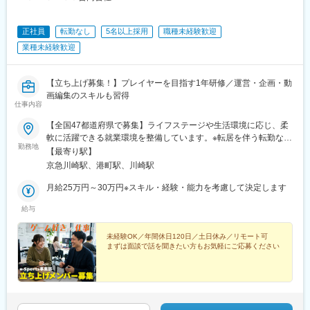
正社員
転勤なし
5名以上採用
職種未経験歓迎
業種未経験歓迎
【立ち上げ募集！】プレイヤーを目指す1年研修／運営・企画・動
画編集のスキルも習得
仕事内容
【全国47都道府県で募集】ライフステージや生活環境に応じ、柔
軟に活躍できる就業環境を整備しています。※転居を伴う転勤なし
勤務地
※リモートOK《本社》神奈川県川崎市川崎区宮本町8-29 アルコー
【最寄り駅】
ド川崎1302※受動喫煙対策：あり
京急川崎駅、港町駅、川崎駅
月給25万円～30万円※スキル・経験・能力を考慮して決定します
給与
未経験OK／年間休日120日／土日休み／リモート可
まずは面談で話を聞きたい方もお気軽にご応募ください