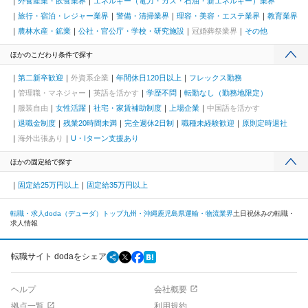
外食産業・飲食業界
エネルギー（電力・ガス・石油・新エネルギー）業界
旅行・宿泊・レジャー業界
警備・清掃業界
理容・美容・エステ業界
教育業界
農林水産・鉱業
公社・官公庁・学校・研究施設
冠婚葬祭業界
その他
ほかのこだわり条件で探す
第二新卒歓迎
外資系企業
年間休日120日以上
フレックス勤務
管理職・マネジャー
英語を活かす
学歴不問
転勤なし（勤務地限定）
服装自由
女性活躍
社宅・家賃補助制度
上場企業
中国語を活かす
退職金制度
残業20時間未満
完全週休2日制
職種未経験歓迎
原則定時退社
海外出張あり
U・Iターン支援あり
ほかの固定給で探す
固定給25万円以上
固定給35万円以上
転職・求人doda（デューダ）トップ
九州・沖縄
鹿児島県
運輸・物流業界
土日祝休みの転職・
求人情報
転職サイト dodaをシェア
ヘルプ
会社概要
拠点一覧
利用規約