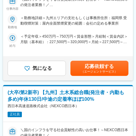
に着手。
の発注者業務！／
今から100年先の豊かな未来づくりを進める中、今後を見据えて
変更の範囲：会社の定める業務
仕事内容
＊年休130日（土日祝）/工事の計画も決まっているため突発工事
「施設総合職」を新たに募集いたします！
少なめ！夜勤少なめ
＜勤務地詳細＞九州エリアの支社もしくは事務所住所：福岡県 受
＊定着率90％以上！中途の定着率ほぼ100％で長く働ける！
■入社後について
動喫煙対策：屋内全面禁煙変更の範囲：会社の定める事業所
＊福利厚生や年収も安定！
研修を経て、先輩社員とのOJTにて当社の業務を覚えていただき
勤務地
ます。
＜予定年収＞450万円～750万円＜賃金形態＞月給制＜賃金内訳＞
■職務内容：
しっかりサポートいたしますので、ご安心ください！
月額（基本給）：227,500円～320,000円＜月給＞227,500円～
発注者の立場として、高速道路の保全・建設業務における、企画
給与
320,000円＜昇給有無＞有＜残業手当＞有＜給与補足＞上記は参
／計画・点検／設計・積算／工事管理／技術開発など幅広い工程
■働き方について
考となります。ご経験などからご相談のもと、算出いたします。
のマネジメント業務をお任せします。
・年間休日130日（土日祝）、残業約30h程度、在宅勤務制度一部
賃金はあくまでも目安の金額であり、選考を通じて上下する可能
利用可能と、ワークライフバランスの整った働き方の実現が可能
性があります。月給(月額)は固定手当を含めた表記です。
■キャリアプラン
です。
応募依頼する
気になる
◎ジョブローテーションでいくつかの勤務地を経験いただき、将
・工事の計画もある程度決まっているため、突発的な対応は少な
（エージェントサービス）
来的には役職者としてのご活躍を想定しております。
いです。
・夜勤：
■ミッション
ごく一部の部署では夜勤が多いケースもありますが、通常は年に
(大卒/第2新卒) 【九州】土木系総合職(発注者・内勤も
西日本エリアの高速道路の維持管理・建設を担い、日本の経済と
５～10回程度と少なめになります。
暮らしを支えている NEXCO西日本。
・転勤：
多め)年休130日/中途の定着率ほぼ100%
高速道路は開通から30年を越えており、老朽化が進んでいます。
転勤は可能性がありますが、子供が生まれて3年間は転勤なし。な
西日本高速道路株式会社（NEXCO西日本）
そこで当社は2016年より「高速道路リニューアルプロジェクト」
ど、働きやすくなる工夫を多数ご用意しております！
に着手。
正社員
・出張：
今から100年先の豊かな未来づくりを進める中、今後を見据えて
西日本エリアの出張は発生することがございますが、1回あたり１
「施設総合職」を新たに募集いたします！
～日程度のものになります。
＼国のインフラを守る社会貢献性の高いお仕事！～NEXCO西日本
の発注者業務！／