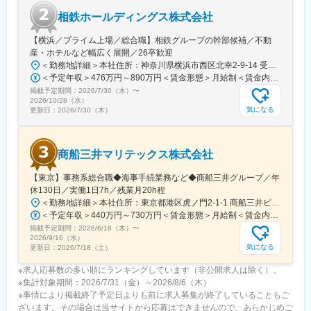
相鉄ホールディングス株式会社
【横浜／プライム上場／総合職】相鉄グループの幹部候補／不動
産・ホテルなど幅広く展開／26卒歓迎
＜勤務地詳細＞本社住所：神奈川県横浜市西区北幸2-9-14 受動喫煙対策：屋内喫煙可能場所あり変更の範囲：会社の定める事業所
＜予定年収＞476万円～890万円＜賃金形態＞月給制＜賃金内訳＞月額（基本給）：269,000円～535,312円＜月給＞269,000円～535,312円＜昇給有無＞有＜残業手当＞有＜給与補足＞※これまでの経験とスキルに応じて判断いたします。■賞与：:5.7ヶ月（2026年度）■モデル年収：（例1）650万円 入社5年目 主任(月給39.7万円＋賞与174万円)（例2）832万円 入社9年目 係長(月給50.8万円＋賞与222万円)賃金はあくまでも目安の金額であり、選考を通じて上下する可能性があります。月給(月額)は固定手当を含めた表記です。
掲載予定期間：
2026/7/30（木）
〜
2026/10/28（水）
気になる
更新日：
2026/7/30（木）
商船三井マリテックス株式会社
【東京】事務系総合職◆海事手続業務など◆商船三井グループ／年
休130日／実働1日7h／残業月20h程
＜勤務地詳細＞本社住所：東京都港区虎ノ門2-1-1 商船三井ビル勤務地最寄駅：東京メトロ銀座線／虎ノ門駅受動喫煙対策：屋内全面禁煙変更の範囲：会社の定める事業所
＜予定年収＞440万円～730万円＜賃金形態＞月給制＜賃金内訳＞月額（基本給）：291,800円～487,000円＜月給＞291,800円～487,000円＜昇給有無＞有＜残業手当＞有＜給与補足＞※上記想定年収には賞与3ヶ月分を含みます。金額は目安の金額であり、これまでのご経験・スキル・現年収等を総合的に考慮し決定いたします。■昇給：年1回■賞与：3ヶ月分（前年度実績）賃金はあくまでも目安の金額であり、選考を通じて上下する可能性があります。月給(月額)は固定手当を含めた表記です。
掲載予定期間：
2026/6/18（木）
〜
2026/9/16（水）
気になる
更新日：
2026/7/18（土）
※求人応募数の多い順にランキングしています（非公開求人は除く）。
※集計対象期間：2026/7/31（金）～2026/8/6（木）
※事情により掲載終了予定日よりも前に求人募集が終了していることもご
ざいます。その場合は当サイトから応募はできませんので、あらかじめご