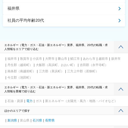
福井県
社員の平均年齢20代
エネルギー（電力・ガス・石油・新エネルギー）業界、福井県、20代の転職・求
人情報をエリアで絞り込む
福井市
敦賀市
小浜市
大野市
勝山市
鯖江市
あわら市
越前市
坂井市
丹生郡（越前町）
大飯郡（高浜町、おおい町）
吉田郡（永平寺町）
南条郡（南越前町）
三方郡（美浜町）
三方上中郡（若狭町）
今立郡（池田町）
エネルギー（電力・ガス・石油・新エネルギー）業界、福井県、20代の転職・求
人情報を業種で絞り込む
石油・資源
電力
ガス
新エネルギー（太陽光・風力・地熱・バイオなど）
ほかのエリアで探す
新潟県
富山県
石川県
長野県