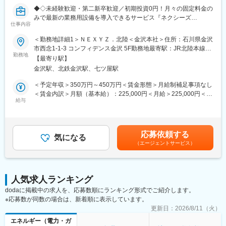
「ネクシーズZERO」は、金融機関や多様な製品を扱うメーカー
◆◇未経験歓迎・第二新卒歓迎／初期投資0円！月々の固定料金の
と提携し、設備導入の障壁と環境問題を一気に解決する新たな仕
みで最新の業務用設備を導入できるサービス『ネクシーズ
組みです。
仕事内容
ZERO』の営業職を募集／まずは商品理解からスタート／経営者
視点が身につく◇◆
＜勤務地詳細1＞ＮＥＸＹＺ．北陸＜金沢本社＞住所：石川県金沢
■研修について：
市西念1-1-3 コンフィデンス金沢 5F勤務地最寄駅：JR北陸本線／
商品、設備についての研修動画の視聴から始めて頂き、自分のア
初期投資0円・月々の固定料金のみで最新の業務用設備を導入でき
勤務地
金沢駅受動喫煙対策：敷地内全面禁煙＜勤務地詳細2＞ＮＥＸＹ
ポイント先に行く際は上司が同行します。個々人の業務習得状況
【最寄り駅】
るサービス『ネクシーズZERO』を展開する当社の法人営業職と
Ｚ．北陸＜福井営業所＞住所：福井県 福井市 中央1-3-5
に合わせて、2ヶ月程度で独り立ち可能です。
金沢駅、北鉄金沢駅、七ツ屋駅
して、電気代やCO2排出量削減が可能なLEDや空調などのご提案
FUKUMACHI BLOCK OFFICE 10F受動喫煙対策：敷地内全面禁煙
を担って頂きます。
変更の範囲：会社の定める事業所
＜予定年収＞350万円～450万円＜賃金形態＞月給制補足事項なし
■同ポジションの魅力：
＜賃金内訳＞月額（基本給）：225,000円＜月給＞225,000円＜昇
◎ “売る営業”から“経営課題を解決する営業”へ
■業務の流れ：
給与
給有無＞有＜残業手当＞有＜給与補足＞※年齢・能力を考慮の上、
→単なる商材提案ではなく、コスト削減・投資判断に踏み込む経
1）代理店と連携し、新規アポイントを獲得
決定します。■昇給：あり（人事考課による）■賞与：あり（実
験が積める
2）アポイント先への訪問（課題に対してのヒアリング、提案）
績：年2回 ※業績に応じる）■入社時のモデル年収：29歳
◎ 高単価×意思決定者への直接提案で市場価値UP
3）実地調査・お見積もり
8,306,674円（インセンティブ3,276,210円/年4回の合計を含む）
→数十万～数千万円規模の提案を通じて、営業としてのレベルが
応募依頼する
4）施工のスケジュール調整
気になる
賃金はあくまでも目安の金額であり、選考を通じて上下する可能
一段上がる
（エージェントサービス）
5）設置と納品
性があります。月給(月額)は固定手当を含めた表記です。
◎社長や役員クラスへの提案(BtoB)が中心、質の高い商談に集中
6）導入後のアフターサポート
できる
※営業を3～5名のグループで行います。
→既存顧客や提携パートナーからの紹介が80％を超えているのが
※研修中は、営業先に上司と訪問します。
サービスの特徴
人気求人ランキング
◎ 成果は年4回インセンティブで還元
dodaに掲載中の求人を、応募数順にランキング形式でご紹介します。
◆商材『ネクシーズZERO』とは・・・
→実績に応じて年収アップを実現しやすい評価制度
※応募数が同数の場合は、新着順に表示しています。
LED照明、業務用空調設備、業務用冷蔵庫など最新の省エネ設備
を初期投資オールゼロで提供するサービスです。
更新日：
2026/8/11（火）
変更の範囲：会社の定める業務
物件規模は様々ですが、工事費を含む初期投資が数十万円から数
エネルギー（電力・ガ