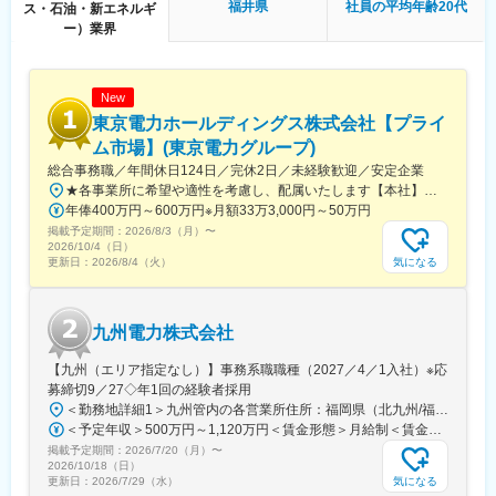
千万円にのぼることがあり、この高額なコストが普及の大きな障
福井県
社員の平均年齢20代
ス・石油・新エネルギ
壁でした。
ー）業界
「ネクシーズZERO」は、金融機関や多様な製品を扱うメーカー
と提携し、設備導入の障壁と環境問題を一気に解決する新たな仕
組みです。
New
■研修について：
東京電力ホールディングス株式会社【プライ
商品、設備についての研修動画の視聴から始めて頂き、自分のア
ム市場】(東京電力グループ)
ポイント先に行く際は上司が同行します。個々人の業務習得状況
総合事務職／年間休日124日／完休2日／未経験歓迎／安定企業
に合わせて、2ヶ月ほどで独り立ち可能です。
★各事業所に希望や適性を考慮し、配属いたします【本社】東京都千代田区内幸町1丁目1番3号※屋内原則禁煙（喫煙専用室設置あり）
年俸400万円～600万円※月額33万3,000円～50万円
■やりがい：
掲載予定期間：
2026/8/3（月）
〜
ゼロから新規獲得することは少なく、銀行や大手保険会社からの
2026/10/4（日）
ご紹介になります。提案先は経営者や責任者など決裁者が多いた
気になる
更新日：
2026/8/4（火）
め、打合せを通して経営者視点で物事を捉えることができ、社会
人として成長にもつながります。
＊インセンティブ制度：個人やチームの売上に応じて年4回支給さ
九州電力株式会社
れます。年齢や性別に関係なく、能力・実績・努力に基づいてチ
ャレンジできる仕組みです。
【九州（エリア指定なし）】事務系職職種（2027／4／1入社）※応
募締切9／27◇年1回の経験者採用
■キャリアパス：
＜勤務地詳細1＞九州管内の各営業所住所：福岡県（北九州/福岡地区）、佐賀県、長崎県、大分県、熊本県、宮崎県、鹿児島県 受動喫煙対策：屋内全面禁煙＜勤務地詳細2＞東京支社住所：東京都千代田区有楽町１-７-１ 有楽町電気ビルヂング北館７階勤務地最寄駅：京浜東北線／有楽町駅受動喫煙対策：屋内全面禁煙変更の範囲：会社の定める事業所（リモートワーク含む）
NEXYZ.グループは、志と情熱を持つ人物にチャンスを与える人事
＜予定年収＞500万円～1,120万円＜賃金形態＞月給制＜賃金内訳＞月額（基本給）：200,000円～450,000円＜月給＞200,000円～450,000円＜昇給有無＞有＜残業手当＞有＜給与補足＞■賞与：年２回（6月、12月）、昇進：能力主義に基づく昇進管理※モデル年収（前年度実績に基づいて算出（時間外20時間程度/月 想定、賞与込み、扶養手当、その他手当含まず））：・33歳・主任クラス 年収：700～760 万円程度・41歳・副長クラス 年収：1,030～1,120 万円程度賃金はあくまでも目安の金額であり、選考を通じて上下する可能性があります。月給(月額)は固定手当を含めた表記です。
制度を採用し、全国主要都市に拠点を設置。20代から営業所長や
掲載予定期間：
2026/7/20（月）
〜
支店長、執行役員、CEO、COO、CMOなどの要職に任命し、地
2026/10/18（日）
域貢献意識の高い人材とイノベーティブな経営者を育成していま
気になる
更新日：
2026/7/29（水）