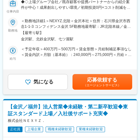
◆◇上場グループ会社／既存顧客や提携パートナーからの紹介案
件が中心！成果創出しやすい環境／初期投資0円×コスト削減を実
仕事内容
現する『ネクシーズZERO』／決裁者への提案を通じて営業力を
さらに高められる◇◆
＜勤務地詳細1＞NEXYZ.北陸＜金沢本社＞住所：石川県金沢市西
念1-1-3 コンフィデンス金沢 5F勤務地最寄駅：JR北陸本線／金沢
これまでの営業経験を活かし、初期投資0円で最新設備を導入でき
勤務地
駅受動喫煙対策：敷地内全面禁煙＜勤務地詳細2＞ＮＥＸＹＺ．北
【最寄り駅】
る『ネクシーズZERO』の法人営業として、企業のコスト削減・
陸＜福井営業所＞住所：福井県 福井市 中央1-3-5 FUKUMACHI
金沢駅、北鉄金沢駅、七ツ屋駅
環境課題解決に向けた提案をお任せします。
BLOCK OFFICE 10F受動喫煙対策：敷地内全面禁煙変更の範囲：
会社の定める事業所
＜予定年収＞400万円～500万円＜賃金形態＞月給制補足事項なし
■業務の流れ：
＜賃金内訳＞月額（基本給）：240,000円～275,000円＜月給＞
1）既存顧客や地銀経由でお客様をご紹介いただく
給与
240,000円～275,000円＜昇給有無＞有＜残業手当＞有＜給与補足
2）アポイント先への訪問（課題に対してのヒアリング、提案）
＞■昇給あり■入社時のモデル年収：・月額24万円＋想定残業代＋
3）実地調査・お見積もり
賞与＝3,791,100円・月額25.5万円＋想定残業代＋賞与＝
4）施工のスケジュール調整、実施
4,005,600円・月額27.5万円＋想定残業代＋賞与＝4,291,500円※
応募依頼する
5）設置と納品
気になる
上記に想定インセンティブを含め400～500万円想定となります。
（エージェントサービス）
6）導入後のアフターサポート
賃金はあくまでも目安の金額であり、選考を通じて上下する可能
※営業を3～5名のグループで行います。
性があります。月給(月額)は固定手当を含めた表記です。
※研修中は、営業先に上司と訪問します。
【金沢／福井】法人営業◆未経験・第二新卒歓迎◆東
◆商材『ネクシーズZERO』とは・・・
証スタンダード上場／入社後サポート充実◆
LED照明、業務用空調設備、業務用冷蔵庫など最新の省エネ設備
を初期投資オールゼロで提供するサービスです。
株式会社ＮＥＸＹＺ．
物件規模は様々ですが、工事費を含む初期投資が数十万円から数
正社員
上場企業
職種未経験歓迎
業種未経験歓迎
千万円にのぼることがあり、この高額なコストが普及の大きな障
壁でした。