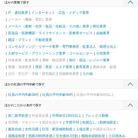
ほかの業種で探す
IT・通信業界
インターネット・広告・メディア業界
メーカー（機械・電気）業界
メーカー（素材・化学・食品・化粧品・その他）業界
商社業界
医薬品・医療機器・ライフサイエンス・医療系サービス
金融業界
建設・プラント・不動産業界
コンサルティング・リサーチ業界・専門事務所・監査法人・税理士法人
人材サービス・アウトソーシング業界・コールセンター
小売業界
外食産業・飲食業界
運輸・物流業界
旅行・宿泊・レジャー業界
警備・清掃業界
理容・美容・エステ業界
教育業界
農林水産・鉱業
公社・官公庁・学校・研究施設
冠婚葬祭業界
その他
ほかの社員の平均年齢で探す
社員の平均年齢30代
社員の平均年齢40代
社員の平均年齢50代以上
ほかのこだわり条件で探す
第二新卒歓迎
外資系企業
年間休日120日以上
フレックス勤務
管理職・マネジャー
英語を活かす
学歴不問
転勤なし（勤務地限定）
服装自由
女性活躍
社宅・家賃補助制度
上場企業
中国語を活かす
退職金制度
残業20時間未満
完全週休2日制
職種未経験歓迎
土日祝休み