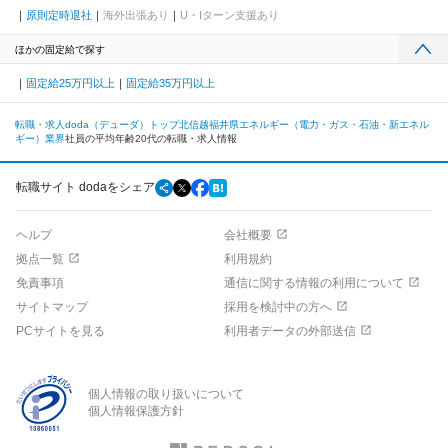
原則定時退社
海外出張あり
U・Iターン支援あり
ほかの固定給で探す
固定給25万円以上
固定給35万円以上
転職・求人doda（デューダ）トップ
北信越
福井県
エネルギー（電力・ガス・石油・新エネル
ギー）業界
社員の平均年齢20代の転職・求人情報
転職サイト dodaをシェア
ヘルプ
会社概要
拠点一覧
利用規約
免責事項
通信に関する情報の利用について
サイトマップ
採用を検討中の方へ
PCサイトを見る
利用者データの外部送信
個人情報の取り扱いについて
個人情報保護方針