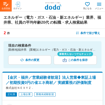
会員登録
ログイン
気になる
メニュー
エネルギー（電力・ガス・石油・新エネルギー）業界、福
井県、社員の平均年齢20代
の転職・求人検索結果
2
条件で並び替え
件
現在の検索条件
[勤務地]福井県 [業種]エネルギー（電力・ガス・石油・新エネルギー）業界 [詳細条件](社員の平均年齢)20代
新着求人をいつでもチェック
条件の変更
この条件を保存
【金沢・福井／営業経験者歓迎】法人営業◆東証上場
／初期投資0円の省エネ商材／ 実績重視の評価制度
株式会社ＮＥＸＹＺ．
正社員
上場企業
業種未経験歓迎