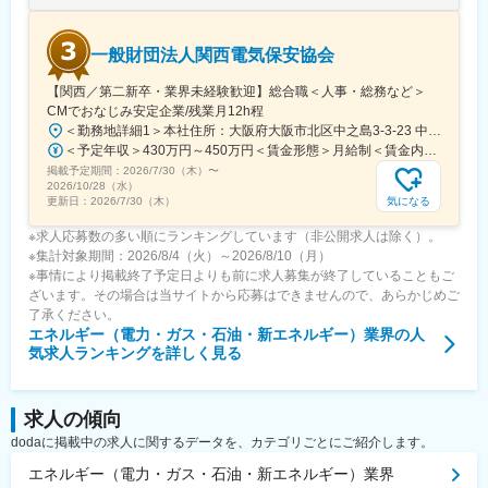
す。
一般財団法人関西電気保安協会
変更の範囲：会社の定める業務
【関西／第二新卒・業界未経験歓迎】総合職＜人事・総務など＞
CMでおなじみ安定企業/残業月12h程
＜勤務地詳細1＞本社住所：大阪府大阪市北区中之島3-3-23 中之島ダイビル10F・11F受動喫煙対策：屋内全面禁煙＜勤務地詳細2＞関西2府4県内住所：※住所を加味し、近隣の支店へ配属します 受動喫煙対策：敷地内喫煙可能場所あり変更の範囲：会社の定める事業所
＜予定年収＞430万円～450万円＜賃金形態＞月給制＜賃金内訳＞月額（基本給）：250,000円～262,600円＜月給＞250,000円～262,600円＜昇給有無＞有＜残業手当＞有＜給与補足＞※選考内で経験・スキルを含め判断し算出いたします・賞与：年2回（6月、12月）・昇給：年1回（4月）※内訳：月額×12ヶ月＋賞与（目安5.2ヶ月）賃金はあくまでも目安の金額であり、選考を通じて上下する可能性があります。月給(月額)は固定手当を含めた表記です。
掲載予定期間：
2026/7/30（木）
〜
2026/10/28（水）
気になる
更新日：
2026/7/30（木）
※求人応募数の多い順にランキングしています（非公開求人は除く）。
※集計対象期間：2026/8/4（火）～2026/8/10（月）
※事情により掲載終了予定日よりも前に求人募集が終了していることもご
ざいます。その場合は当サイトから応募はできませんので、あらかじめご
了承ください。
エネルギー（電力・ガス・石油・新エネルギー）業界
の人
気求人ランキングを詳しく見る
求人の傾向
dodaに掲載中の求人に関するデータを、カテゴリごとにご紹介します。
エネルギー（電力・ガス・石油・新エネルギー）業界