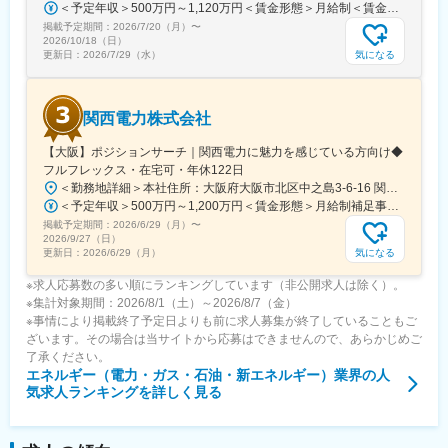
＜予定年収＞500万円～1,120万円＜賃金形態＞月給制＜賃金内訳＞月額（基本給）：200,000円～450,000円＜月給＞200,000円～450,000円＜昇給有無＞有＜残業手当＞有＜給与補足＞■賞与：年２回（6月、12月）、昇進：能力主義に基づく昇進管理※モデル年収（前年度実績に基づいて算出（時間外20時間程度/月 想定、賞与込み、扶養手当、その他手当含まず））：・33歳・主任クラス 年収：700～760 万円程度・41歳・副長クラス 年収：1,030～1,120 万円程度賃金はあくまでも目安の金額であり、選考を通じて上下する可能性があります。月給(月額)は固定手当を含めた表記です。
掲載予定期間：
2026/7/20（月）
〜
2026/10/18（日）
気になる
更新日：
2026/7/29（水）
関西電力株式会社
【大阪】ポジションサーチ｜関西電力に魅力を感じている方向け◆
フルフレックス・在宅可・年休122日
＜勤務地詳細＞本社住所：大阪府大阪市北区中之島3-6-16 関電ビルディング勤務地最寄駅：地下鉄四つ橋線／肥後橋駅受動喫煙対策：その他（原則禁煙（分煙））変更の範囲：ジョブローテーションに合わせて勤務地が当社各拠点（出向等含む）に変更となる可能性あり
＜予定年収＞500万円～1,200万円＜賃金形態＞月給制補足事項なし＜賃金内訳＞月額（基本給）：250,000円～650,000円＜月給＞250,000円～650,000円＜昇給有無＞有＜残業手当＞有＜給与補足＞※上記年収（想定残業代を含む）は目安であり、詳細はスキル・経験を考慮し決定いたします。■賞与：年2回（支給月：6月・12月）■昇給：年1回（主に4月もしくは7月）賃金はあくまでも目安の金額であり、選考を通じて上下する可能性があります。月給(月額)は固定手当を含めた表記です。
掲載予定期間：
2026/6/29（月）
〜
2026/9/27（日）
気になる
更新日：
2026/6/29（月）
※求人応募数の多い順にランキングしています（非公開求人は除く）。
※集計対象期間：2026/8/1（土）～2026/8/7（金）
※事情により掲載終了予定日よりも前に求人募集が終了していることもご
ざいます。その場合は当サイトから応募はできませんので、あらかじめご
了承ください。
エネルギー（電力・ガス・石油・新エネルギー）業界
の人
気求人ランキングを詳しく見る