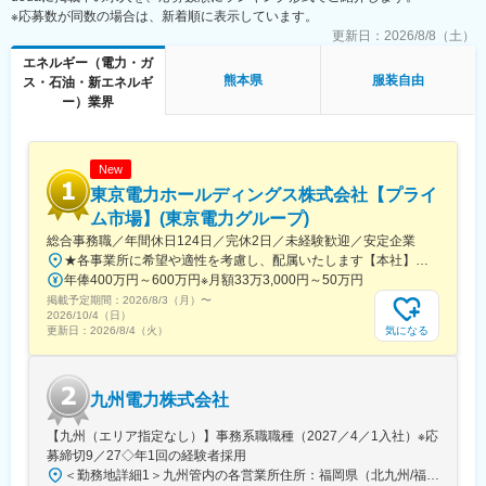
※応募数が同数の場合は、新着順に表示しています。
更新日：
2026/8/8（土）
エネルギー（電力・ガ
熊本県
服装自由
ス・石油・新エネルギ
ー）業界
New
東京電力ホールディングス株式会社【プライ
ム市場】(東京電力グループ)
総合事務職／年間休日124日／完休2日／未経験歓迎／安定企業
★各事業所に希望や適性を考慮し、配属いたします【本社】東京都千代田区内幸町1丁目1番3号※屋内原則禁煙（喫煙専用室設置あり）
年俸400万円～600万円※月額33万3,000円～50万円
掲載予定期間：
2026/8/3（月）
〜
2026/10/4（日）
気になる
更新日：
2026/8/4（火）
九州電力株式会社
【九州（エリア指定なし）】事務系職職種（2027／4／1入社）※応
募締切9／27◇年1回の経験者採用
＜勤務地詳細1＞九州管内の各営業所住所：福岡県（北九州/福岡地区）、佐賀県、長崎県、大分県、熊本県、宮崎県、鹿児島県 受動喫煙対策：屋内全面禁煙＜勤務地詳細2＞東京支社住所：東京都千代田区有楽町１-７-１ 有楽町電気ビルヂング北館７階勤務地最寄駅：京浜東北線／有楽町駅受動喫煙対策：屋内全面禁煙変更の範囲：会社の定める事業所（リモートワーク含む）