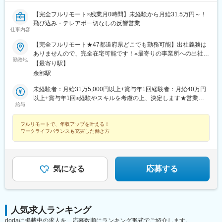
【完全フルリモート×残業月0時間】未経験から月給31.5万円～！
飛び込み・テレアポ一切なしの反響営業
仕事内容
【完全フルリモート★47都道府県どこでも勤務可能】出社義務は
ありませんので、完全在宅可能です！※最寄りの事業所への出社を
勤務地
希望される場合はご相談ください＜本社＞兵庫県姫路市東夢前台
【最寄り駅】
3-62└JR姫新線「播磨高岡駅」より車で5分└「余部駅」より車で
余部駅
6分◎事業所への出社の場合、車通勤可能です！（駐車場完備）
未経験者：月給31万5,000円以上+賞与年1回経験者：月給40万円
以上+賞与年1回※経験やスキルを考慮の上、決定します★営業職
給与
の平均年収600万円
フルリモートで、年収アップを叶える！
ワークライフバランスも充実した働き方
気になる
応募する
人気求人ランキング
dodaに掲載中の求人を、応募数順にランキング形式でご紹介します。