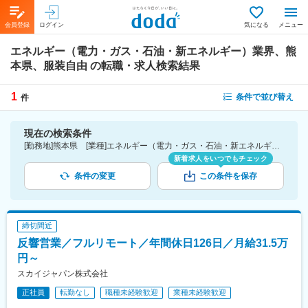
会員登録
ログイン
気になる
メニュー
エネルギー（電力・ガス・石油・新エネルギー）業界、熊
本県、服装自由
の転職・求人検索結果
1
条件で並び替え
件
現在の検索条件
[勤務地]熊本県 [業種]エネルギー（電力・ガス・石油・新エネルギー）業界 [詳細条件](会社・職場の環境)服装自由
新着求人をいつでもチェック
条件の変更
この条件を保存
締切間近
反響営業／フルリモート／年間休日126日／月給31.5万
円～
スカイジャパン株式会社
正社員
転勤なし
職種未経験歓迎
業種未経験歓迎