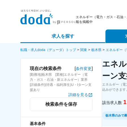
エネルギー（電力・ガス・石油・
報を掲載中
求人を探す
詳細条件から探す
エージェ
転職・求人doda（デューダ）トップ
関東
栃木県
エネルギー（
エネル
新着求人から探す
スカウト
[
]
現在の検索条件
条件変更
ーン支
[勤務地]栃木県 [業種]エネルギー（電
求人特集から探す
パートナ
力・ガス・石油・新エネルギー）業界
エネルギー（電
[詳細条件](待遇・福利厚生)U・Iターン支
込みができます
援あり
詳細を見る
1
該当求人数
検索条件を保存
栃木県のみで
基本条件