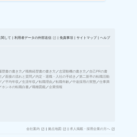
に関して
利用者データの外部送信
免責事項
サイトマップ
ヘルプ
履歴書の書き方
／
職務経歴書の書き方
／
志望動機の書き方
／
自己PRの書
方
／
面接の流れと質問
／
内定・退職・入社の手続き
／
第二新卒の転職活動
グ
／
平均年収
／
生涯年収
／
転職理由
／
転職年齢
／
中途採用の実態
／
仕事満
／
ホンネの転職白書
／
職種図鑑
／
企業情報
会社案内
拠点地図
求人掲載・採用企業の方へ