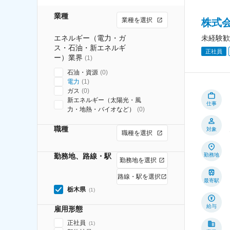
業種
業種を選択
株式
エネルギー（電力・ガ
未経験歓
ス・石油・新エネルギ
正社員
ー）業界
(
1
)
石油・資源
(
0
)
電力
(
1
)
ガス
(
0
)
新エネルギー（太陽光・風
仕事
力・地熱・バイオなど）
(
0
)
職種
対象
職種を選択
勤務地、路線・駅
勤務地
勤務地を選択
路線・駅を選択
最寄駅
栃木県
(
1
)
給与
雇用形態
正社員
(
1
)