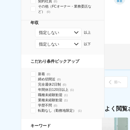
契約社員
事業
(
0
)
その他（FCオーナー・業務委託な
ど）
(
0
)
年収
指定しない
以上
指定しない
以下
こだわり条件ピックアップ
新着
(
0
)
締め切間近
(
0
)
前へ
完全週休2日制
(
0
)
年間休日120日以上
(
1
)
職種未経験歓迎
(
1
)
業種未経験歓迎
(
1
)
学歴不問
(
0
)
よく閲覧
転勤なし（勤務地限定）
(
1
)
キーワード