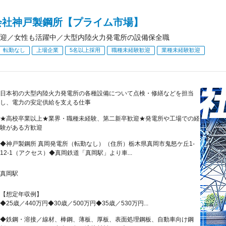
会社神戸製鋼所【プライム市場】
迎／女性も活躍中／大型内陸火力発電所の設備保全職
転勤なし
上場企業
5名以上採用
職種未経験歓迎
業種未経験歓迎
日本初の大型内陸火力発電所の各種設備について点検・修繕などを担当
し、電力の安定供給を支える仕事
★高校卒業以上★業界・職種未経験、第二新卒歓迎★発電所や工場での経
験がある方歓迎
◆神戸製鋼所 真岡発電所（転勤なし）（住所）栃木県真岡市鬼怒ケ丘1-
12-1（アクセス）◆真岡鉄道「真岡駅」より車...
真岡駅
【想定年収例】
◆25歳／440万円◆30歳／500万円◆35歳／530万円...
◆鉄鋼・溶接／線材、棒鋼、薄板、厚板、表面処理鋼板、自動車向け鋼