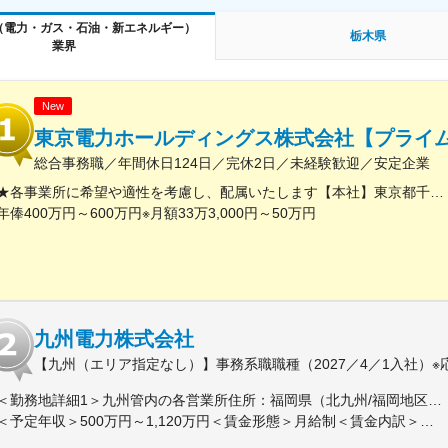
（電力・ガス・石油・新エネルギー）
栃木県
業界
New
東京電力ホールディングス株式会社【プライム
総合事務職／年間休日124日／完休2日／未経験歓迎／安定企業
★各事業所に希望や適性を考慮し、配属いたします【本社】東京都千代田区内幸町1丁目1番3号※屋内原則禁煙（喫煙専用室設置あり）
年俸400万円～600万円※月額33万3,000円～50万円
九州電力株式会社
【九州（エリア指定なし）】事務系職職種（2027／4／1入社）※
＜勤務地詳細1＞九州管内の各営業所住所：福岡県（北九州/福岡地区）、佐賀県、長崎県、大分県、熊本県、宮崎県、鹿児島県 受動喫煙対策：屋内全面禁煙＜勤務地詳細2＞東京支社住所：東京都千代田区有楽町１-７-１ 有楽町電気ビルヂング北館７階勤務地最寄駅：京浜東北線／有楽町駅受動喫煙対策：屋内全面禁煙変更の範囲：会社の定める事業所（リモートワーク含む）
＜予定年収＞500万円～1,120万円＜賃金形態＞月給制＜賃金内訳＞月額（基本給）：200,000円～450,000円＜月給＞200,000円～450,000円＜昇給有無＞有＜残業手当＞有＜給与補足＞■賞与：年２回（6月、12月）、昇進：能力主義に基づく昇進管理※モデル年収（前年度実績に基づいて算出（時間外20時間程度/月 想定、賞与込み、扶養手当、その他手当含まず））：・33歳・主任クラス 年収：700～760 万円程度・41歳・副長クラス 年収：1,030～1,120 万円程度賃金はあくまでも目安の金額であり、選考を通じて上下する可能性があります。月給(月額)は固定手当を含めた表記です。