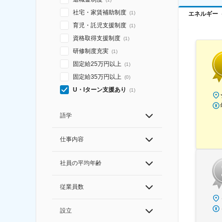
社宅・家賃補助制度
(
1
)
エネルギー
育児・託児支援制度
(
1
)
資格取得支援制度
(
1
)
研修制度充実
(
1
)
固定給25万円以上
(
1
)
固定給35万円以上
(
0
)
U・Iターン支援あり
(
1
)
語学
仕事内容
社員の平均年齢
従業員数
設立