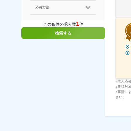
応募方法
1
この条件の求人数
件
検索する
※求人応
※集計対象期
※事情に
さい。