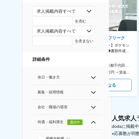
求人掲載内容すべて
を含む
求人掲載内容すべて
AGC株式会社
株式会社ゲームフリーク
を含まない
【横浜※一般職/転勤なし】庶
【庶務アシスタント】ポケモン
務・事務担当～開発部材の発注
シリーズ開発企業◆書類作成・
やDXに向けたシステム利用等～
データ入力など◆年休126日・
詳細条件
食事補助あり◎
AGC横浜テクニカルセンター 住所：神奈川県横浜市鶴見区末広町1-1 勤務地最寄駅：JR線／弁天橋駅 受動喫煙対策：敷地内喫煙可能場所あり 変更の範囲：無
本社 住所：東京都千代田区神田錦町2-2-1 KANDASQUARE 受動喫煙対策：屋内全面禁煙 変更の範囲：会社の定める事業所
400万円～550万円 ＜賃金形態＞ 月給制 固定給＋業績給 ＜賃金内訳＞ 月額（基本給）：230,000円～280,000円 ＜月給＞ 230,000円～280,000円 ＜昇給有無＞ 有 ＜残業手当＞ 有 ＜給与補足＞ ※上記はあくまで最低保証額です。実際にはこれまでの経験やスキルを考慮の上、決定します。 年収には残業代は含めておりません。 ■昇給：年1回 ■賞与：年2回 賃金はあくまでも目安の金額であり、選考を通じて上下する可能性があります。 月給(月額)は固定手当を含めた表記です。
350万円～500万円 ＜賃金形態＞ 月給制 ＜賃金内訳＞ 月額（基本給）：215,000円～307,000円 固定残業手当/月：76,700円～110,000円（固定残業時間45時間0分/月） 超過した時間外労働の残業手当は追加支給 ＜月給＞ 291,700円～417,000円（一律手当を含む） ＜昇給有無＞ 有 ＜残業手当＞ 有 ＜給与補足＞ ※経験・能力を考慮の上、年齢に関わりなく当社規定により優遇します。 賃金はあくまでも目安の金額であり、選考を通じて上下する可能性があります。 月給(月額)は固定手当を含めた表記です。
休日・働き方
気になる
気になる
募集・採用情報
会社・職場の環境
人気求人
待遇・福利厚生
選択中
dodaに掲
※応募数が同
退職金制度
(
1
)