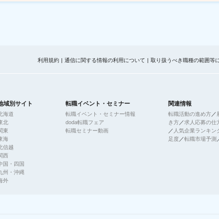
利用規約
通信に関する情報の利用について
取り扱うべき職種の範囲等
地域別サイト
転職イベント・セミナー
関連情報
北海道
転職イベント・セミナー情報
転職活動の進め方
／
東北
doda転職フェア
き方
／
求人応募の仕
関東
転職セミナー動画
／
人気企業ランキン
東海
足度
／
転職市場予測
北信越
関西
中国・四国
九州・沖縄
海外