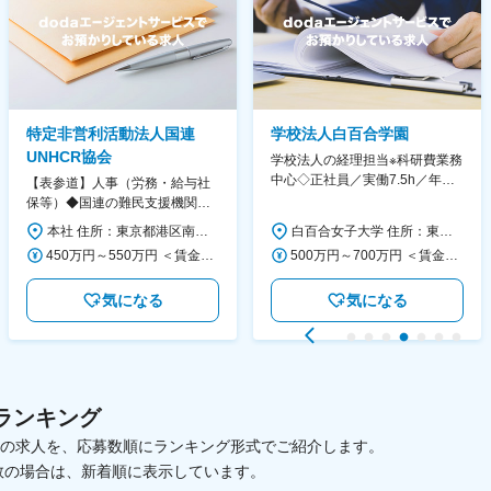
特定非営利活動法人国連
学校法人白百合学園
UNHCR協会
学校法人の経理担当※科研費業務
中心◇正社員／実働7.5h／年休
【表参道】人事（労務・給与社
130日／1881年創立の伝統女子
保等）◆国連の難民支援機関の
大学
活動を支える日本公式支援窓口
本社 住所：東京都港区南青山6-10-11 ウェスレーセンター3F 勤務地最寄駅：地下鉄各線／表参道駅 受動喫煙対策：屋内全面禁煙 変更の範囲：会社の定める事業所（リモートワーク含む）
白百合女子大学 住所：東京都調布市緑ヶ丘1-25 勤務地最寄駅：京王線／仙川駅 受動喫煙対策：屋内全面禁煙 変更の範囲：会社の定める事業所
◆正職員登用前提
450万円～550万円 ＜賃金形態＞ 月給制 ＜賃金内訳＞ 月額（基本給）：340,000円～420,000円 ＜月給＞ 340,000円～420,000円 ＜昇給有無＞ 有 ＜残業手当＞ 有 ＜給与補足＞ ※能力・経験によって決定します。 ■賞与あり（業績評価に応じて支給） 賃金はあくまでも目安の金額であり、選考を通じて上下する可能性があります。 月給(月額)は固定手当を含めた表記です。
500万円～700万円 ＜賃金形態＞ 月給制 ＜賃金内訳＞ 月額（基本給）：280,000円～430,000円 ＜月給＞ 280,000円～430,000円 ＜昇給有無＞ 有 ＜残業手当＞ 有 ＜給与補足＞ ※年齢・過去の経験に基づき、本学規定に合わせ決定 【残業手当】有 /残業時間に応じて全額支給（※想定年収に含む） 【各種手当】扶養手当/住宅手当/通勤手当 等 【賞与】年2回（6月、12月） 【昇給】年1回（4月） 賃金はあくまでも目安の金額であり、選考を通じて上下する可能性があります。 月給(月額)は固定手当を含めた表記です。
気になる
気になる
ランキング
載中の求人を、応募数順にランキング形式でご紹介します。
数の場合は、新着順に表示しています。