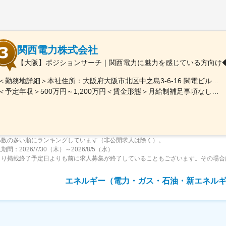
関西電力株式会社
【大阪】ポジションサーチ｜関西電力に魅力を感じている方向け◆
＜勤務地詳細＞本社住所：大阪府大阪市北区中之島3-6-16 関電ビルディング勤務地最寄駅：地下鉄四つ橋線／肥後橋駅受動喫煙対策：その他（原則禁煙（分煙））変更の範囲：ジョブローテーションに合わせて勤務地が当社各拠点（出向等含む）に変更となる可能性あり
＜予定年収＞500万円～1,200万円＜賃金形態＞月給制補足事項なし＜賃金内訳＞月額（基本給）：250,000円～650,000円＜月給＞250,000円～650,000円＜昇給有無＞有＜残業手当＞有＜給与補足＞※上記年収（想定残業代を含む）は目安であり、詳細はスキル・経験を考慮し決定いたします。■賞与：年2回（支給月：6月・12月）■昇給：年1回（主に4月もしくは7月）賃金はあくまでも目安の金額であり、選考を通じて上下する可能性があります。月給(月額)は固定手当を含めた表記です。
募数の多い順にランキングしています（非公開求人は除く）。
間：2026/7/30（木）～2026/8/5（水）
より掲載終了予定日よりも前に求人募集が終了していることもございます。その場合
エネルギー（電力・ガス・石油・新エネル