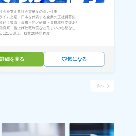
社会を支える社会貢献度の高い仕事
ライム上場、日本を代表する企業の正社員募集
歓迎！知識・資格不問／研修・資格取得支援あり
独身寮、借上げ社宅制度など住まいの心配なし
日121日以上、残業20時間程度
詳細を見る
気になる
次へ