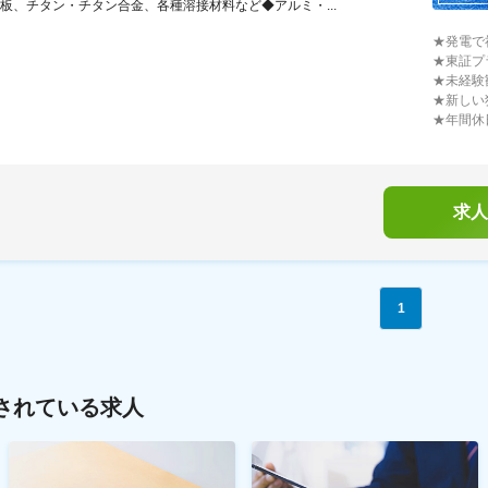
板、チタン・チタン合金、各種溶接材料など◆アルミ・...
★発電で
★東証プ
★未経験
★新しい
★年間休
求人
1
されている求人