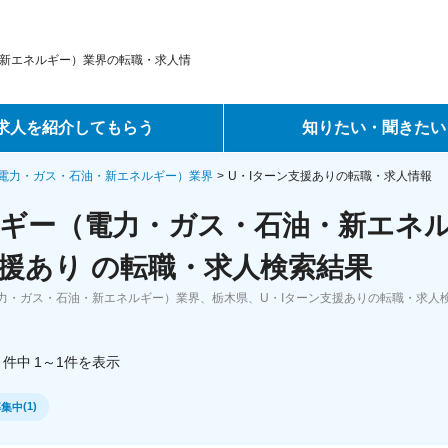
新エネルギー）業界の転職・求人情
求人を紹介してもらう
知りたい・聞きたい
ントサービス
転職ノウハウ
電力・ガス・石油・新エネルギー）業界
U・Iターン支援ありの転職・求人情報
ギー（電力・ガス・石油・新エネル
サービス
データで見る転職
援あり の転職・求人検索結果
ーエージェントサービス
コラム・インタビュー
力・ガス・石油・新エネルギー）業界、栃木県、U・Iターン支援ありの転職・求人
。
転職Q&A
件中
1～1
件
を表示
(
1
)
募集中