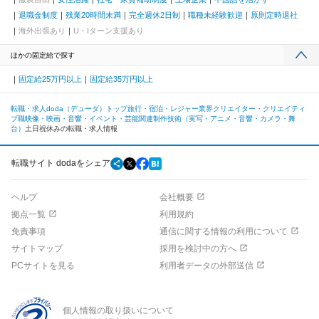
退職金制度
残業20時間未満
完全週休2日制
職種未経験歓迎
原則定時退社
海外出張あり
U・Iターン支援あり
ほかの固定給で探す
固定給25万円以上
固定給35万円以上
転職・求人doda（デューダ）トップ
旅行・宿泊・レジャー業界
クリエイター・クリエイティ
ブ職
映像・映画・音響・イベント・芸能関連
制作技術（実写・アニメ・音響・カメラ・舞
台）
土日祝休みの転職・求人情報
転職サイト dodaをシェア
ヘルプ
会社概要
拠点一覧
利用規約
免責事項
通信に関する情報の利用について
サイトマップ
採用を検討中の方へ
PCサイトを見る
利用者データの外部送信
個人情報の取り扱いについて