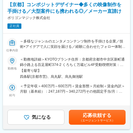
性があります。月給(月額)は固定手当を含めた表記です。
【京都】コンポジットデザイナー◆多くの映像制作を
■実績
手掛ける／大型案件にも携われる◎／メーカー直請け
チームラボボーダレス・チームラボプラネッツ、teamLab
SuperNature Macaoなど
ポリゴンマジック株式会社
https://www.teamlab.art/jp/
正社員
■私たちの大切にしていること：
デザイン×テクノロジーの共創を大切にし、クライアントやエンジ
～多様なジャンルのエンタメコンテンツ制作を手掛ける企業／技
ニアと共に「本当に良いサービスとは何か？」を徹底的に考えま
術×アイデアで人に笑顔を届ける／経験に合わせたフォロー体制◎
す。データドリブンな意思決定を重視し、主観ではなく客観的な
仕事内容
～
根拠に基づいて最適なデザインを導き出します。また、ゼロから
＜勤務地詳細＞KYOTOブランチ住所：京都府京都市中京区新町通
サービスを生み出す案件が多いため、プロジェクトの構想段階か
■業務内容：
錦小路上る百足屋町374-2 くろちく万蔵ビル4F受動喫煙対策：屋
らデザイナーが関わり、コンセプトを共有しながら進めていきま
コンポジットデザイナーとして下記業務をお任せします。
勤務地
内全面禁煙
す。個人の力だけでなく、チームの力で最大限の価値を生み出す
【最寄り駅】
・AfterEffectsを用いたコンポジット
ことを大切にしています。
四条駅(京都市営)、烏丸駅、烏丸御池駅
・Nukeを用いたコンポジット
・Mayaを用いたライティング
＜予定年収＞400万円～600万円＜賃金形態＞月給制＜賃金内訳＞
変更の範囲：会社の定める業務
・Maya上でArnold、Vrayを用いた各種レンダリング
月額（基本給）：247,187円～340,272円その他固定手当/月：
給与
26,813円～52,728円＜月給＞274,000円～393,000円＜昇給有無
■求人魅力：
＞有＜残業手当＞有＜給与補足＞※上記「その他固定手当」：
◎遊技機含めた各種大型案件が動いているので、それら案件に携
26,813円（固定残業代14時間分）～52,728円（固定残業代20時間
わる事が出来ます。
分）超過分別途支給■昇給：年1回（4月）■賞与：年2回（4、10
応募依頼する
◎経験が浅い方は案件アサイン前にラーニング期間を設け、スム
気になる
月）賃金はあくまでも目安の金額であり、選考を通じて上下する
（エージェントサービス）
ーズに業務が出来るようフォロー致します。経験者は実力次第で
可能性があります。月給(月額)は固定手当を含めた表記です。
短期間でパートリーダーとなって頂き、深く案件に携わり、大い
に実力を発揮頂けます。