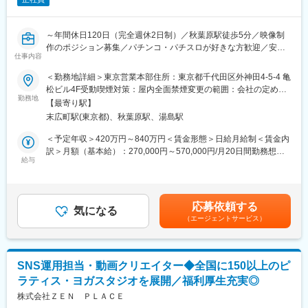
ています。
女性の産休育休の取得率は100％となります。
こうした取り組みが評価され、“真の女性活躍”を目指す賞である
～年間休日120日（完全週休2日制）／秋葉原駅徒歩5分／映像制
Forbes JAPAN WOMEN AWARD2017にてグランプリを受賞いた
作のポジション募集／パチンコ・パチスロが好きな方歓迎／安定
しました。
仕事内容
した経営基盤／福利厚生充実◎～
＜勤務地詳細＞東京営業本部住所：東京都千代田区外神田4-5-4 亀
■事業について：
映像制作のポジションでは新機種のプロモーション動画制作等を
松ビル4F受動喫煙対策：屋内全面禁煙変更の範囲：会社の定める
「日本のフィットネスカルチャーを変える」その想いから2012年
お任せします。
勤務地
事業所
に暗闇バイクエクササイズ専門スタジオ『FEELCYCLE』をスタ
【最寄り駅】
大手遊技機メーカーのPVやテレビCMの制作等もあるので、パチ
ートした当社。SUMIグループから2016年に分社しました。1500
末広町駅(東京都)、秋葉原駅、湯島駅
ンコ、パチスロが好きな方はやりがいを感じながら業務を進める
以上のメディアに取り上げられるなど注目を集め、現在全国約40
ことができますよ。ぜひ面接で過去実績の紹介もさせていただき
＜予定年収＞420万円～840万円＜賃金形態＞日給月給制＜賃金内
スタジオを展開しています。2021年にはオンラインフィットネス
ます！
訳＞月額（基本給）：270,000円～570,000円/月20日間勤務想定
『FEELANYWHERE』をスタート。2023年には創業11周年目に
給与
固定残業手当/月：30,000円（固定残業時間20時間0分/月～20時間
突入し、今後更なる発展を目指します。
【具体的な仕事内容】
0分/月）超過した時間外労働の残業手当は追加支給＜想定月額＞
・製品や企画のプロモーション映像作成
300,000円～600,000円（一律手当を含む）＜昇給有無＞有＜残業
変更の範囲：会社の定める業務
・企業VPなどの作成
手当＞有＜給与補足＞※経験・年齢を考慮し、当社規定により決定
応募依頼する
・撮影の立ち合い/進行・ディレクション
気になる
します。■昇給：年1回■賞与：年2回（夏・冬季・決算賞与※業績
（エージェントサービス）
に応じて）※2024年度の夏季賞与実績…平均約64.5万円※固定残業
■当社の魅力：
手当は月、20時間分、30000円を支給超過した時間外労働の残業
◇圧倒的企画力を起点とする一気通貫のイノベーションが強みで
手当は追加支給賃金はあくまでも目安の金額であり、選考を通じ
す。戦略立案からクリエイティブまで、手段に縛られず、目的実
て上下する可能性があります。月給(月額)は固定手当を含めた表記
SNS運用担当・動画クリエイター◆全国に150以上のピ
現のための最適な企画を提供しています。
です。
ラティス・ヨガスタジオを展開／福利厚生充実◎
◇完全オンライン完結型の入場システム『入場君オンライン』、
デザイン発注・お届け・納品までの全工程をワンストップ管理で
株式会社ＺＥＮ ＰＬＡＣＥ
きるDXワークフローシステム『ネプチューン』、スマホ1つで楽