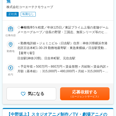
無
映画の臨場感を極限まで追求した新世代の上映システムで、世界
へ最新かつ最高のエンタメ体験を届けるという、刺激的な経験を
株式会社コーエーテクモウェーブ
積むことができます。
正社員
転勤なし
（2）新規法人だからこそ裁量大 × CJグループの安定性
バックには韓国最大手CJグループの土台がありながら、当社自体
◇◆離職率5％程度／年休125日／東証プライム上場の老舗ゲーム
は新設されたばかりの法人でこれから組織を作り上げていく段階
メーカーグループ／信長の野望・三国志、無双シリーズ等のヒッ
です。
仕事内容
トタイトル保有◇◆
大手グループである安心感のある環境で、新規立ち上げや組織作
りに思う存分取り組める点は大きな魅力です。
＜勤務地詳細＞ジェミニビル（日吉駅）住所：神奈川県横浜市港
■業務内容：
北区日吉本町1-30-29 勤務地最寄駅：東急東横線／日吉駅受動喫
パチンコ・パチスロの液晶開発に関する制作業務をお任せしま
勤務地
■当社について
煙対策：屋内全面禁煙
【最寄り駅】
す。オーサリングを中心に映像演出の企画や制作を行う業務とな
【『美酢』などで人気のCJグループの一員】
日吉駅(神奈川県)、日吉本町駅、元住吉駅
り、「信長の野望」や「北斗無双」等コーエーテクモグループの
CJグループは、4つのコア事業(生命工学、新流通、エンターテイ
ゲームIPは勿論、「Rio」などのオリジナルIPなど、様々なコンテ
ンメント&メディア)を柱として「健康、楽しみ、便利さを創造す
＜予定年収＞500万円～860万円＜賃金形態＞月給制＜賃金内訳＞
ンツに携わることができます。実機メーカーとの渉外業務、ディ
るグローバル生活文化企業」を目指し、現在世界23か国で製品・
月額（基本給）：315,000円～480,000円＜月給＞315,000円～
レクションやプロジェクト管理といった業務にもチャレンジ可能
給与
サービスを提供しています。
480,000円＜昇給有無＞有＜残業手当＞有＜給与補足＞※経験・ス
です。
複数ビジネスを展開し多角的経営で安定した経営基盤を築いてい
キル・前職給与等を考慮の上決定します。※想定残業時間込みでの
ます。
年収となります。■昇給：年1回（4月）■賞与：年2回（6月、12
■ポジションの魅力：
月）賃金はあくまでも目安の金額であり、選考を通じて上下する
応募依頼する
◎パチンコ・パチスロの映像演出プランナーとして、自分の興味
気になる
変更の範囲：会社の定める業務
可能性があります。月給(月額)は固定手当を含めた表記です。
（エージェントサービス）
や情熱を存分に発揮することができます。
◎「信長の野望」等の有名なゲームIPだけでなくオリジナルのコ
ンテンツも手がけ、様々なコンテンツに関与することで幅広い経
験を積むことができます。
【中野坂上】スタジオアニメ制作／TV・劇場アニメの