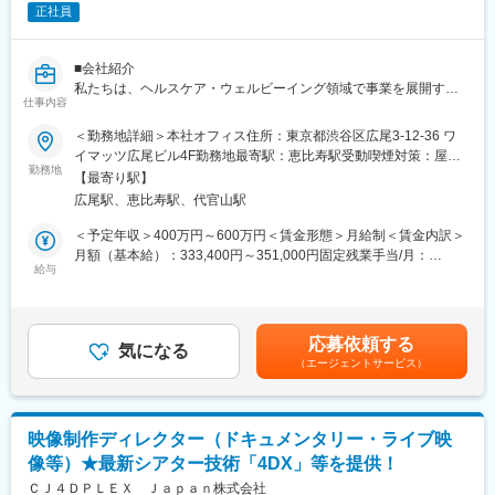
正社員
しめるイベント連動型BINGOサービス『e-BINGO』など、多数の
開発実績を誇ります。さらに、LP・キャンペーンサイト・ポータ
ルサイト・SNS連動のWEBサービス等も多数開発しています。
■会社紹介
私たちは、ヘルスケア・ウェルビーイング領域で事業を展開する
■就業環境：
仕事内容
リーディングカンパニーです。
常に社内は活気に満ちており、楽しみながら業務に取り組むこと
2025年7月で創業22年を迎え、全国に150以上のピラティス・ヨ
＜勤務地詳細＞本社オフィス住所：東京都渋谷区広尾3-12-36 ワ
ができます。悩んだ時、困った時にはいつでも同拠点のみなら
ガスタジオを展開。教育・訪問看護など、心と身体の豊かさを支
イマッツ広尾ビル4F勤務地最寄駅：恵比寿駅受動喫煙対策：屋内
ず、拠点を越えて先輩社員が相談に乗り、そして共に喜びを分か
える多角的な事業を展開しています。
勤務地
全面禁煙変更の範囲：会社の定める事業所
ち合える環境にあるため、働きやすい環境で安心して活躍できま
【最寄り駅】
す。
広尾駅、恵比寿駅、代官山駅
■募集背景
当社は、全国150以上のピラティス・ヨガスタジオを展開し、教
＜予定年収＞400万円～600万円＜賃金形態＞月給制＜賃金内訳＞
変更の範囲：会社の定める業務
育・訪問看護など多角的な事業を通じて、心と身体の豊かさを支
月額（基本給）：333,400円～351,000円固定残業手当/月：
えるヘルスケアカンパニーです。このたび、SNSを中心としたデ
給与
60,400円～77,600円（固定残業時間30時間0分/月）超過した時間
ジタルコミュニケーションの強化およびショート動画を活用した
外労働の残業手当は追加支給＜月給＞393,800円～428,600円（一
情報発信を加速するため、SNS運用担当・動画クリエイターを新
律手当を含む）＜昇給有無＞有＜残業手当＞有＜給与補足＞※年収
たに募集することとなりました。スタジオやサービス、当社イン
はスキルや経験で決定します■昇給：年1回※実績による■賞与：年
応募依頼する
ストラクターの魅力を、より多くの方に届けるために、企画・制
気になる
1回賃金はあくまでも目安の金額であり、選考を通じて上下する可
（エージェントサービス）
作・発信の全工程を担い、自らアイデアを形にできる方を求めて
能性があります。月給(月額)は固定手当を含めた表記です。
います。立ち上げ・成長フェーズのポジションのため、主体的に
提案し実行する力を発揮できる方に最適な環境です。
映像制作ディレクター（ドキュメンタリー・ライブ映
■業務内容
像等）★最新シアター技術「4DX」等を提供！
・SNS（主にショート動画）の企画構成・台本作成
・動画およびスチール（静止画）の撮影・ディレクション
ＣＪ４ＤＰＬＥＸ Ｊａｐａｎ株式会社