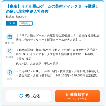
◎提案型の案件が増えており、より良い物、納得の出来るものが
【東京】リアル脱出ゲームの美術ディレクター※風通し
作れる土壌があります。
の良い環境/中途入社多数
■当社の事業内容：
株式会社SCRAP
1）コンテンツ事業
正社員
転勤なし
└CG、遊技機、ゲーム、映画、ドラマ、CM等の企画制作
2）ライブエンタテインメント
└舞台・イベント等の企画製作
【「リアル脱出ゲーム」の運営元企業/裁量大きく自由な社風/社会
3）映像配給事業
状況に合わせてリモート版脱出ゲームが大人気】
└映画・ドラマの買付、販売、配給
仕事内容
■業務内容：
4）表現技術・オンライン技術の研究開発
「リアル脱出ゲーム」を企画・運営している同社にて、コンテン
＜勤務地詳細＞新本社(25年10月より)住所：東京都渋谷区千駄ヶ
└VR、感情認識、各種新技術の研究開発
ツの世界観を表現するために、全体のディレクション～制作まで
谷５-８-２ イワオアネックス北館１階勤務地最寄駅：JR各線／
5）インキュベーション事業
お任せいたします。扱うものは、パネルや看板のような平面の物
勤務地
代々木駅受動喫煙対策：敷地内喫煙可能場所あり変更の範囲：会
└投資、インキュベーション施設「incube」の運営
【最寄り駅】
から立体的で大掛かりなものまで様々です。人気のゲームや映
社の定める事業所
※本求人は、コンテンツ事業の遊技機・CG映像開発に関しての求
代々木駅、北参道駅、千駄ケ谷駅
画、コミックやアニメとコラボした世界観を造り上げていただき
人となります。
ます。
＜予定年収＞450万円～600万円＜賃金形態＞月給制補足事項なし
＜賃金内訳＞月額（基本給）：248,100円～330,600円固定残業手
■業務内容詳細：
給与
当/月：73,900円～98,400円（固定残業時間40時間0分/月）超過し
公演に向けて、セットの施工や内装施工に関するディレクション
た時間外労働の残業手当は追加支給＜月給＞322,000円～429,000
及び実作業をしていただきます。ゲームのストーリーや設定、会
円（一律手当を含む）＜昇給有無＞有＜残業手当＞有＜給与補足
場の大きさなどを踏まえ、どうすれば現実の世界で表現できるか
＞※上記は想定年収であり、年齢・経験により多少前後します。■
応募依頼する
を考えます。作り方をイチから考えたり、既製品を選定して購入
気になる
昇給：年1回■賞与：年2回（9月、3月）賃金はあくまでも目安の
（エージェントサービス）
したり、図面を書いて業者に発注したり、制作～撤収までを担当
金額であり、選考を通じて上下する可能性があります。月給(月額)
します。
は固定手当を含めた表記です。