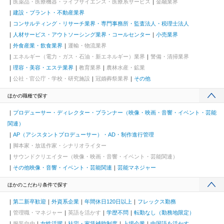
医薬品・医療機器・ライフサイエンス・医療系サービス
金融業界
建設・プラント・不動産業界
コンサルティング・リサーチ業界・専門事務所・監査法人・税理士法人
人材サービス・アウトソーシング業界・コールセンター
小売業界
外食産業・飲食業界
運輸・物流業界
エネルギー（電力・ガス・石油・新エネルギー）業界
警備・清掃業界
理容・美容・エステ業界
教育業界
農林水産・鉱業
公社・官公庁・学校・研究施設
冠婚葬祭業界
その他
ほかの職種で探す
プロデューサー・ディレクター・プランナー（映像・映画・音響・イベント・芸能
関連）
AP（アシスタントプロデューサー）・AD・制作進行管理
脚本家・放送作家・シナリオライター
サウンドクリエイター（映像・映画・音響・イベント・芸能関連）
その他映像・音響・イベント・芸能関連
芸能マネジャー
ほかのこだわり条件で探す
第二新卒歓迎
外資系企業
年間休日120日以上
フレックス勤務
管理職・マネジャー
英語を活かす
学歴不問
転勤なし（勤務地限定）
服装自由
女性活躍
社宅・家賃補助制度
上場企業
中国語を活かす