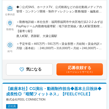
◆◇公式SNS、ホークスTV、公式映画などの自社動画メディアの
管理・コンテンツ開発・制作ディレクション業務/撮影・編集経験
仕事内容
ある方/リーグ優勝・日本一の際には特別賞与もあり◇◆
■業務内容：
＜勤務地詳細＞本社住所：福岡県福岡市中央区地行浜2-2-2 みずほ
福岡ソフトバンクホークスの自社メディア（ホークスTV、公式
PayPayドーム内勤務地最寄駅：地下鉄空港線／唐人町駅受動喫煙
SNS動画 等）コンテンツ開発を担当いただきます。
勤務地
対策：屋内全面禁煙変更の範囲：会社の定める事業所
【最寄り駅】
具体的な業務例としては下記となります。
唐人町駅、西新駅、大濠公園駅
・動画コンテンツ事業関連業務（媒体管理・予算管理・業務委託
先へのディレクションなど）
＜予定年収＞465万円～591万円＜賃金形態＞月給制＜賃金内訳＞
・動画コンテンツの企画・制作（公式SNS、ホークスTV、公式映
月額（基本給）：246,000円～316,000円＜月給＞246,000円～
画など）
給与
316,000円＜昇給有無＞有＜残業手当＞有＜給与補足＞給与詳細
・練習風景、チーム活動の撮影・編集・配信
は経験、スキル等を考慮し決定します。※昇降格：年1回（3
※現在は6名（男性2名、女性4名）のメンバー構成です。
月）、賞与：年2回（6月、12月）※特別賞与として、リーグ優
勝・日本一の際に支給あり賃金はあくまでも目安の金額であり、
応募依頼する
■野球興行がある場合の出勤について：
気になる
選考を通じて上下する可能性があります。月給(月額)は固定手当を
（エージェントサービス）
野球興行のある場合の土日祝等は、部門内でのローテーションに
含めた表記です。
より出勤するケースがあり、その際は平日の振替休日で対応して
います。
また、試合がナイターで開催される際は業務が遅い時間帯に及ぶ
【銀座本社】CG演出・動画制作担当◆基本土日祝休◆
こともあります。
成長性◎「暗闇フィットネス」【FEELCYCLE】
■魅力/特徴：
株式会社FEEL CONNECTION
球団・事業・管理の3つの部門が1つになって事業運営を行ってお
正社員
り、各部門が横で繋がりながら取り組むことを大事にしていま