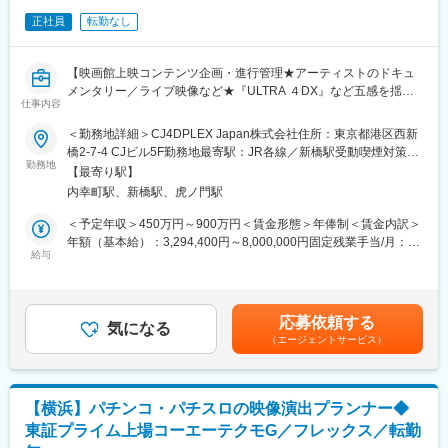
・動画編集・投稿作成（スマホアプリでの編集でOKです）
正社員
転勤なし
・投稿用テキスト（キャプション）のライティング
・ユーザーコミュニケーション（コメント返信やフォロワーとの
交流）
【映画館上映コンテンツ企画・進行管理★アーティストのドキュ
・数値分析・改善提案
メンタリー／ライブ映像など★『ULTRA ４DX』など五感を揺さ
仕事内容
ぶる映像体験を届ける★韓国大手CJの新規エンタメ事業】
■当社について
＜勤務地詳細＞CJ4DPLEX Japan株式会社住所：東京都港区西新
当社は「Well-beingな人を増やし、社会全体を豊かにする」をビ
■業務内容：
橋2-7-4 CJビル5F勤務地最寄駅：JR各線／新橋駅受動喫煙対策：
ジョンに掲げ、以下のような多面的な事業を展開しています。
体感型アトラクションシアター「4DX」、「4DX」と
勤務地
屋内全面禁煙変更の範囲：会社の定める事業所
◇国内外でのピラティス・ヨガスタジオの運営
【最寄り駅】
「ScreenX」が融合した体感型シアター「ULTRA 4DX」のシネマ
◇養成コース・専門ワークショップの企画運営
内幸町駅、新橋駅、虎ノ門駅
技術とコンテンツを制作する当社にて＜映像制作ディレクター＞
◇ヘルスケア・ウェルビーイング促進のアプリ・AIツール開発
を募集いたします。
＜予定年収＞450万円～900万円＜賃金形態＞年俸制＜賃金内訳＞
◇クリニック・訪問看護などの医療領域
【詳細】
年額（基本給）：3,294,400円～8,000,000円固定残業手当/月：
◇CBDプロダクトの開発・EC展開
・映画館で上映されるJ-popオリジナルおよびScreenXコンテンツ
給与
58,800円～111,700円（固定残業時間32時間0分/月）超過した時
企画・制作業務
間外労働の残業手当は追加支給＜月額＞333,333円～778,366円
変更の範囲：会社の定める業務
例）J-popアーティストのライブ実況や映画用ドキュメンタリー
（12分割）（一律手当を含む）＜昇給有無＞有＜残業手当＞有＜
・コンテンツ毎の日本国内撮影、制作会社の管理 等
給与補足＞■昇給：年1回（4月）■別途インセンティブ支給：原則
応募依頼する
気になる
年1回（1月）※会社業績及び個人の業績等に応じて支給賃金はあ
（エージェントサービス）
■ポジションの魅力
くまでも目安の金額であり、選考を通じて上下する可能性があり
（1）新しい映像体験を演出！次世代のシネマ技術に携われる★
ます。月給(月額)は固定手当を含めた表記です。
本国CJ 4DPLEX社が開発した最先端の体感型アトラクションシア
ター「4DX」をはじめとし、3面マルチプロジェクション
【横浜】パチンコ・パチスロの映像演出プランナー◆
「ScreenX」など様々な最新シネマ技術とコンテンツを制作して
東証プライム上場コーエーテクモG／フレックス／転勤
います。