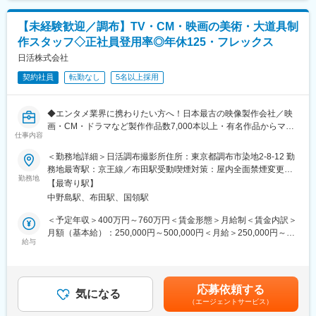
・ゲームの舞台の設営・施工・修繕管理：ゲームの世界観を表現
する、すべてのディレクション、実作業を行います。壁や扉など
【未経験歓迎／調布】TV・CM・映画の美術・大道具制
大きいものの制作のほか、小道具の制作まで担当します。
作スタッフ◇正社員登用率◎年休125・フレックス
・コンテンツチームのアイディアを具現化、又は、美術的観点か
らアイディア参加：ゼロから自作するか、市販品を調達するか、
日活株式会社
協力会社様へ発注するかなど、様々なアプローチで空間づくりを
契約社員
転勤なし
5名以上採用
進めます。
・社内外スタッフの管理・ディレクション：協力会社様や、社内
外のメンバーへの指示出しや進捗管理などをお任せします。
◆エンタメ業界に携わりたい方へ！日本最古の映像製作会社／映
画・CM・ドラマなど製作作品数7,000本以上・有名作品からマイ
■クオリティ・コントロール：
仕事内容
ナー作品までジャンルレスで製作★年休125日・フレックス・平
仕上がりのクオリティが自信を持って世に出せる水準になってい
均勤続年数18年・正社員登用率ほぼ100%
＜勤務地詳細＞日活調布撮影所住所：東京都調布市染地2-8-12 勤
るか、常に精査し、責任をもってコントロールしていただきま
務地最寄駅：京王線／布田駅受動喫煙対策：屋内全面禁煙変更の
す。
☆こんな人におすすめ！
勤務地
範囲：会社の定める事業所
【最寄り駅】
・美大・芸大出身でデザインや制作に興味関心がある方
■同社について：
中野島駅、布田駅、国領駅
・TVやイベントなどエンタメの“現場が好き”で、スタジオを持つ
SCRAPは「リアル脱出ゲーム」を企画・運営しています。ゲー
会社で裁量を持って働きたい方
＜予定年収＞400万円～760万円＜賃金形態＞月給制＜賃金内訳＞
ム、コミック、アニメとのコラボや遊園地シリーズなど、注目企
・「世界中の人々に面白い作品を届ける」というミッション体現
月額（基本給）：250,000円～500,000円＜月給＞250,000円～
画を次々と送り出し続けています。
をサポートしたい方
給与
500,000円＜昇給有無＞有＜残業手当＞有＜給与補足＞■年収補
◇コロナ禍々でも新しいエンタメを提供しています：新型コロナ
足：※入社時の月額及び年収想定です、人事評価に基づき賃金改定
ウイルスの感染拡大により、ビデオ通話を使って遊ぶ、リモート
■業務内容：
がございます※業務経験／能力を考慮の上、当社規定により優遇し
型のアトラクションが人気を博しています。社会の状況に合わ
日活調布撮影所内のスタジオ利用の撮影に合わせて、映画やテレ
ます※年収には賞与／手当を含んだ金額を算出しております※別
せ、新たな方法でのエンタメも拡大していきます。
応募依頼する
ビ、CM、ミュージックビデオ等で使用するセット（大道具）を制
気になる
途、非管理職の場合は時間外手当を支給します・昇給年1回・賞与
◇働きやすい環境：私服勤務、フリーアドレスなど社員の働きや
（エージェントサービス）
作いただきます。
年2回（7月／12月）賃金はあくまでも目安の金額であり、選考を
すさには定評があります。