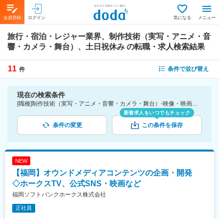
会員登録
ログイン
気になる
メニュー
旅行・宿泊・レジャー業界、制作技術（実写・アニメ・音
響・カメラ・舞台）、土日祝休み
の転職・求人検索結果
11
条件で並び替え
件
現在の検索条件
[職種]制作技術（実写・アニメ・音響・カメラ・舞台）-映像・映画・音響・イベント・芸能関連 [業種]旅行・宿泊・レジャー業界 [詳細条件](休日・働き方)土日祝休み
新着求人をいつでもチェック
条件の変更
この条件を保存
NEW
【福岡】オウンドメディアコンテンツの企画・開発
◇ホークスTV、公式SNS・映画など
福岡ソフトバンクホークス株式会社
正社員