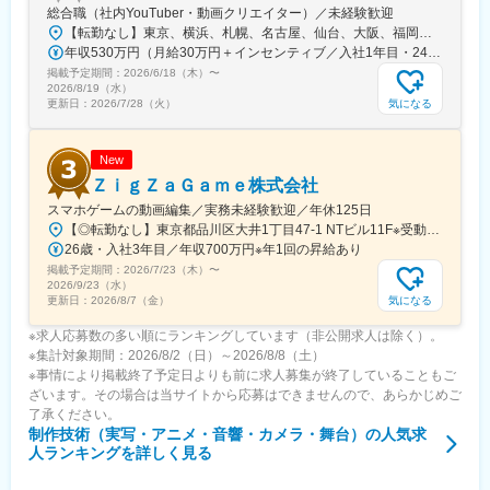
総合職（社内YouTuber・動画クリエイター）／未経験歓迎
■今後の展望：
【転勤なし】東京、横浜、札幌、名古屋、仙台、大阪、福岡など全国各地に勤務地多数！◎各勤務地へ直行直帰OK└居住地を考慮し勤務先を決定します◎入社後、経験・スキルに伴い在宅、リモート案件もあり【東京渋谷本社】東京都渋谷区渋谷2-21-1 渋谷ヒカリエ33F【東京BPOセンター】東京都多摩市鶴牧1丁目4-17 いずみビル7F【東京南池袋オフィス】東京都豊島区南池袋1-12-7 MIビル9F【東京西新宿オフィス】東京都新宿区西新宿三丁目3-13 西新宿水間ビル6F【横浜オフィス】神奈川県横浜市西区北幸2丁目10-28 むつみビル3F【札幌オフィス】北海道札幌市北区北7条西4丁目1番地1 トーカン札幌第一キャステール607【仙台オフィス】宮城県仙台市青葉区本町1-5-28 カーニープレイス仙台駅前通6F【名古屋オフィス】愛知県名古屋市中区栄5-26-39 GS栄ビル3F【大阪オフィス】大阪府大阪市中央区南船場4-10-5 南船場SOHOビル7F【福岡オフィス】福岡県福岡市博多区博多駅前3-7-35 博多ハイテックビル5F
映画やドラマの企画・製作・プロデュースを行う「製作事業」、
年収530万円（月給30万円＋インセンティブ／入社1年目・24歳） 年収770万円（月給35万円＋インセンティブ／入社3年目・29歳）
国内外に映画の配給・宣伝や版権のライセンスビジネスを行う
掲載予定期間：
2026/6/18（木）
〜
「版権事業」、映画・チャンネルNECOの編成・放送を行う「衛
2026/8/19（水）
星事業」、撮影所の運営等を行う「撮影所事業」を行っており、
気になる
更新日：
2026/7/28（火）
変化のスピードも日々早くなっている中、機動力を上げ、日活が
掲げる「世界中の人々に面白い作品を届ける」というミッション
の体現を目指しています。
New
ＺｉｇＺａＧａｍｅ株式会社
変更の範囲：会社の定める業務
スマホゲームの動画編集／実務未経験歓迎／年休125日
【◎転勤なし】東京都品川区大井1丁目47-1 NTビル11F※受動喫煙対策あり：敷地内禁煙（喫煙場所あり）※今回募集するポジションは、出社での勤務が前提になります※遠方にお住まいであれば、試用期間中は住居（家賃・光熱費等会社負担）の提供が可能です
26歳・入社3年目／年収700万円※年1回の昇給あり
掲載予定期間：
2026/7/23（木）
〜
2026/9/23（水）
気になる
更新日：
2026/8/7（金）
※求人応募数の多い順にランキングしています（非公開求人は除く）。
※集計対象期間：2026/8/2（日）～2026/8/8（土）
※事情により掲載終了予定日よりも前に求人募集が終了していることもご
ざいます。その場合は当サイトから応募はできませんので、あらかじめご
了承ください。
制作技術（実写・アニメ・音響・カメラ・舞台）
の人気求
人ランキングを詳しく見る