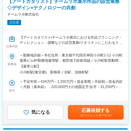
【アートカタリスト】チームラボ展示作品の設営業務
・エンドロールに名前が載る
◇デザイン×テクノロジーの共創
■FLAGSHIP LINE株式会社について
チームラボ株式会社
◇エイベックス・ピクチャーズ株式会社の子会社として、アニメ
正社員
ーション、ゲーム及びVR等の企画開発・制作事業を展開していま
す。
◇エイベックス・ピクチャーズと、メモリーテック・ホールディ
【アートカタリスト/チームラボ展示における作品プランニング・
ングスの100％子会社であるグラフィニカとの合弁による新しい
ディレクション・調整などの設営業務/クオリティにこだわるクリ
アニメーション企画会社として2018年７月に設立されました。
仕事内容
エイティブ集団】
◇グラフィニカが持つ開発力・制作力と、エイベックス・ピクチ
＜勤務地詳細＞本社住所：東京都千代田区神田小川町2-12 小川町
ャーズが有する企画力・事業構築力を活かし、アニメ、ゲーム、
■業務概要：
進興ビル6F勤務地最寄駅：都営地下鉄新宿線／小川町駅受動喫煙
VR等の企画開発・制作を通じ、世界を魅了するコンテンツの創出
展示における作品の構成や配置のプランニング、作品の制作ディ
勤務地
対策：屋内全面禁煙変更の範囲：会社の定める事業所
を行っています。
【最寄り駅】
レクション、制作進行、また、国内外のアート展示現場にて、作
小川町駅(東京都)、新御茶ノ水駅、淡路町駅
品調整などの設営業務を行っていただきます。
変更の範囲：会社の定める業務
＜予定年収＞434万円～1,250万円＜賃金形態＞月給制＜賃金内訳
■主な業務内容：
＞月額（基本給）：220,000円その他固定手当/月：31,250円～
・展示における作品プランニング（構成、配置）
給与
9,711,249円固定残業手当/月：68,750円（固定残業時間40時間0
・作品制作のディレクション、体験の設計、制作進行
分/月～40時間0分/月）超過した時間外労働の残業手当は追加支給
・作品のプロトタイプ制作、検証
＜月給＞320,000円～9,999,999円（一律手当を含む）＜昇給有無
・作品制作のリファレンス資料調査、整理
＞有＜残業手当＞有＜給与補足＞※保有しているスキルセット・経
応募依頼する
・作品展示に使用する素材の選定
気になる
験に応じてオファー金額決定※固定残業手当は月40時間00分該当
（エージェントサービス）
・仕様まとめドキュメントの作成
分、一律68,750円支給※その他固定手当内訳休日・深夜手当は休
・展示現場での設営（機材調整、作品調整、施工指示など）
日5時間：9,281円~深夜20時間：21,969円~※超過分追加支給あり
・導入後、運営のサポート
賃金はあくまでも目安の金額であり、選考を通じて上下する可能