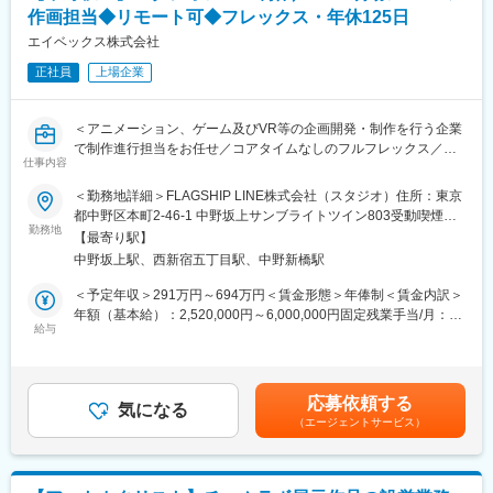
◎東証プライム上場企業であり、総合ゲームメーカーとしての地
作画担当◆リモート可◆フレックス・年休125日
位を持っています。業界での経験やスキルを積み重ねながら、自
身の成長とキャリアアップが期待できます。
エイベックス株式会社
正社員
上場企業
■当グループの特徴：
◇東証プライム上場の総合ゲームメーカーとして各種ヒットタイ
トルを有しており、家庭用ゲームを中核にオンラインゲーム、ソ
＜アニメーション、ゲーム及びVR等の企画開発・制作を行う企業
ーシャルアプリ等、多角的な事業ドメインにより堅実な事業成長
で制作進行担当をお任せ／コアタイムなしのフルフレックス／土
を遂げています。
仕事内容
日祝休み／残業月平均20時間の働きやすい環境＞
◇中でも「信長の野望」は販売開始から30年が経った今でも国内
＜勤務地詳細＞FLAGSHIP LINE株式会社（スタジオ）住所：東京
外で多くのファンを有しています。また歴史・日本のタイトルが
エイベックス株式会社のグループ会社であるFLAGSHIP LINE株式
都中野区本町2-46-1 中野坂上サンブライトツイン803受動喫煙対
多いことから海外シェアも堅調に拡大しており、欧米を中心に非
会社は、2024年10月より自社スタジオとして開所しました。
勤務地
策：屋内全面禁煙変更の範囲：会社の定める事業所（リモートワ
常に高い人気を誇っております（売上比率80：20程度、ソフトの
【最寄り駅】
本ポジションでは、立ち上げメンバーとして作画のお仕事をして
ーク含む）
販売比率60：40程度）。
中野坂上駅、西新宿五丁目駅、中野新橋駅
いただける方を募集しております。
◇無双シリーズでは、他作品とのコラボを行い、メーカーの枠組
※FLAGSHIP LINE株式会社への在籍出向となります。
＜予定年収＞291万円～694万円＜賃金形態＞年俸制＜賃金内訳＞
みを超えたタイトル開発も行っています。
年額（基本給）：2,520,000円～6,000,000円固定残業手当/月：
■仕事概要
給与
33,000円～79,000円（固定残業時間20時間0分/月）超過した時間
■就業環境：
テレビシリーズや、劇場アニメーションで、原画、作画監督等の
外労働の残業手当は追加支給＜月額＞243,000円～579,000円（12
・新卒の離職率は5％以下となっており、非常に高い定着率が魅力
業務をデジタル作業にて担当していただきます。
分割）（一律手当を含む）＜昇給有無＞有＜残業手当＞有＜給与
です。
補足＞※金額は経験、能力を考慮の上、当社規定により決定※業績
・社員一人ひとりが満足して働ける環境を重んじており、業務分
応募依頼する
■仕事のやりがい・魅力
気になる
により期末賞与あり■在宅ワーク手当（1,500円／月）賃金はあく
担、評価制度などをしっかりと整えています。
（エージェントサービス）
・自分の好きなことで、多くの人に感動や楽しみを与えることが
までも目安の金額であり、選考を通じて上下する可能性がありま
・また、定期的に給与改定や引き上げを実施するなど、企業の利
できる
す。月給(月額)は固定手当を含めた表記です。
益を確実に還元しています。
・チームワークで作品を完成させていく達成感を味わえる
・自分が描いた作品が世の中に出ていく