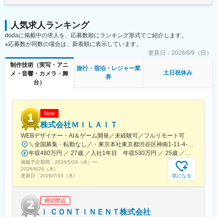
自社スタジオのため、外部の関係者との連携も取りやすく、周囲
通じて上下する可能性があります。月給(月額)は固定手当を含めた
と協業しながら業務を進めていただくことを期待しております。
表記です。
変更の範囲：会社の定める業務
人気求人ランキング
＜具体的には＞
dodaに掲載中の求人を、応募数順にランキング形式でご紹介します。
・大道具の制作／設営（仕込み）・撤去・メンテナンス
※応募数が同数の場合は、新着順に表示しています。
・作業場の清掃、材料などの発注、打合せ等
（インパクトドライバーでのビス打ち、資材の運搬や片付け、木
更新日：
2026/8/9（日）
材カット等）
制作技術（実写・アニ
旅行・宿泊・レジャー業
土日祝休み
メ・音響・カメラ・舞
界
■入社後の流れについて
台）
まずは先輩について一連の業務を経験していただきますが、現場
のプロである外部の業者の方とコミュニケーションを取りなが
ら、徐々にキャッチアップして独り立ちを目指していただきま
す。
New
株式会社ＭＩＬＡＩＴ
■組織体制：
WEBデザイナー・AI＆ゲーム開発／未経験可／フルリモート可
技術進行1名、塗装２名、大道具１名、技術部長1名で構成されて
＼全国募集・転勤なし／・東京本社東京都渋谷区神南1-11-4-5F・東京支社東京都港区六本木6-10-1 六本木ヒルズ森タワー・大阪支社：大阪府大阪市北区梅田2-4-9 ブリーゼタワー1-2F・他各地のプロジェクト先※勤務地は希望を最大限考慮して決定します。※転勤なし、Uターン・Iターン歓迎※実務経験者（即戦力枠）の方は、フルリモート（完全在宅勤務）OKです。【アクセス】・東京本社各線「渋谷駅」より徒歩3分・東京支社各線「六本木駅」より徒歩3分・大阪支社JR各線「大阪駅」「梅田駅」より徒歩6分OsakaMetro四つ橋線「西梅田駅」より徒歩3分JR東西線・学研都市線「北新地駅」より徒歩3分
おります。
年収480万円 ／ 27歳 ／入社1年目 年収530万円 ／ 25歳 ／入社3年目
掲載予定期間：
2026/5/28（木）
〜
■当社の特徴：
2026/8/26（水）
創立1912年、創業110年超の日本で最も歴史の長い老舗の映画会
気になる
更新日：
2026/7/15（水）
社。日本映画の黄金時代を築くメガヒット映画からアート映画、
カルト映画、時代劇、特撮映画まで、バラエティ溢れる作品を生
締切間近
み出しており、映画だけでも7,000本以上、近年も大型のヒット作
や話題作を製作し続けています。
ｉ ＣＯＮＴＩＮＥＮＴ株式会社