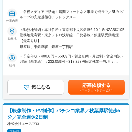
す。
目の前にお客様がいて、自分たちが取り組んだことがすぐに結果
～各種メディアで話題！暗闇フィットネス事業で成長中／SUMIグ
となって返ってくることが大きなやりがいです。自社を「エンタ
ループの安定基盤◎／フレックス～
ーテインメント企業」と定義し、
仕事内容
プロ野球チーム「福岡ソフトバンクホークス」や「みずほPayPay
当社では今後の新規出店加速や提供レッスンプログラムの増加に
＜勤務地詳細＞本社住所：東京都中央区銀座6-10-1 GINZASIX10F
ドーム」「タマスタ筑後」「BOSS E・ZO FUKUOKA」を活用し
合わせ、映像制作業務の増加を想定しています。
勤務地最寄駅：東京メトロ浅草線・日比谷線／銀座駅受動喫煙対
た幅広いビジネスを推進しています。
この度はFEELCYCLEのレッスンやLUSTERなどのイベントで使
勤務地
策：屋内全面禁煙変更の範囲：会社の定める事業所
【最寄り駅】
用する、モーショングラフィックスを中心としたCG演出・動画制
銀座駅、東銀座駅、銀座一丁目駅
作をご担当いただく方を募集しています。（実際に人物撮影やロ
ケが発生するような映像・動画の制作ではありません）
＜予定年収＞400万円～550万円＜賃金形態＞月給制＜賃金内訳＞
変更の範囲：会社の定める業務
月額（基本給）：232,059円～318,828円固定残業手当/月：
■主な業務内容：
給与
53,941円～74,172円（固定残業時間30時間0分/月）超過した時間
・「FEELCYCLE」のレッスン提供で使用される演出映像
外労働の残業手当は追加支給＜月給＞286,000円～393,000円（一
・「LUSTER」などイベントでの演出動画
律手当を含む）＜昇給有無＞有＜残業手当＞有＜給与補足＞※想定
・その他、社内/社外問わず各種業務において使用される映像素材
年収はご経験・スキルを考慮の上当社規定により決定■昇給あり■
応募依頼する
の作成・編集
気になる
賞与：業績連動賞与支給回数年1回（5月）評価期間：前年3月1日
（エージェントサービス）
～当年2月末賃金はあくまでも目安の金額であり、選考を通じて上
■働くメンバーが安心して楽しく働けるための制度があります：
下する可能性があります。月給(月額)は固定手当を含めた表記で
＜社内表彰制度＞
す。
毎年「FEELCYCLE AWARDS BRILLIANCE」という表彰式を実
【映像制作・PV制作】パチンコ業界／秋葉原駅徒歩5
施。成果をあげた店舗や社員を表彰し、活躍をたたえます。
分／完全週休2日制
＜産休・育休制度＞
株式会社エースプロ
女性はもちろんのこと、男性も育児休暇がとれる制度が準備され
正社員