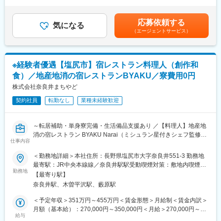
します。※想定年収は、深夜手当など諸手当を含みます。賃金はあ
ミにて4.5点をいただけるようになりました。今後は更なるレベル
通常の「ホテルフロント」とは異なり、接客メインの業務ではあ
くまでも目安の金額であり、選考を通じて上下する可能性があり
アップを図り、
りません。
ます。月給(月額)は固定手当を含めた表記です。
「軽井沢No.1のホテル」を目指すべく当社ホテルをより質の高い
応募依頼する
夜勤スタッフの主なお仕事は、共用部のリフレッシュ（清掃）と
気になる
リゾートホテルに発展させることに力を尽くしていただける、チ
（エージェントサービス）
館内の安全管理です。
ャレンジ精神の豊富な方を求めております。
（1）フロントの通常業務は深夜0時で終了
■当社について：
当ホテルでは、チェックインをはじめとするフロントの基本対応
リゾートホテル運営にはじまり、そのノウハウを活かしたビジネ
※経験者優遇【塩尻市】宿レストラン料理人（創作和
は「24:00」で終了しています。
スホテルやマンスリーマンションの経営へと事業を拡大してきた
食）／地産地消の宿レストランBYAKU／寮費用0円
そのため、夜遅くにお戻りになるお客様への接客応対等も原則あ
当社。
りません。
株式会社奈良井まちやど
ユニオングループという強固な経営基盤と暮らしと住まいに関す
日常的な接客ストレスが少ない、非常に落ち着いた環境です。
るサービスを一貫して提供できるサービスを強みに着実に成長を
契約社員
転勤なし
業種未経験歓迎
してきました。
（2）緊急時の対応（安全管理）
通常時は自分のペースで清掃等を行っていただきますが、万が一
変更の範囲：会社の定める業務
～転居補助・単身寮完備・生活備品支援あり ／【料理人】地産地
の緊急時
消の宿レストラン BYAKU Narai（ミシュラン星付きシェフ監修）
（火災報知器の作動や、お客様の急な体調不良、設備トラブルな
仕事内容
／メニュー企画歓迎／日本の文化や地域活性化に興味がある方必
ど）
見～
＜勤務地詳細＞本社住所：長野県塩尻市大字奈良井551-3 勤務地
には、マニュアルに沿った初期対応や各所への連絡をお願いしま
最寄駅：JR中央本線線／奈良井駅駅受動喫煙対策：敷地内喫煙可
す。
■業務詳細：
勤務地
能場所あり変更の範囲：無
【最寄り駅】
・仕込み～盛り付けまでの調理業務全般
（3）館内清掃
奈良井駅、木曽平沢駅、藪原駅
・在庫管理
ロビーや共用トイレ、大浴場などの清掃。
・メニュー企画
＜予定年収＞351万円～455万円＜賃金形態＞月給制＜賃金内訳＞
大きな機械操作や、重いものを運ぶ作業は一切ありません。
・厨房内の清掃 など
月額（基本給）：270,000円～350,000円＜月給＞270,000円～
客室清掃（ベッドメイク等）のようなスピードを求められる作業
※食材の仕入れは将来的にお任せする可能性がございます。
給与
350,000円＜昇給有無＞有＜残業手当＞有＜給与補足＞・インセ
ではありません。