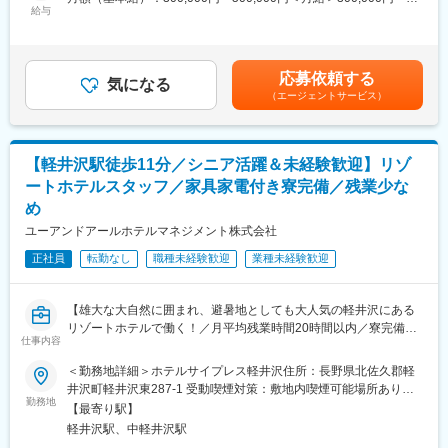
長をしてきました。
給与
500,000円＜昇給有無＞有＜残業手当＞無＜給与補足＞※上記はあ
■業務内容：
くまでも最低給与額です。経験・能能を充分に考慮して等級を決
変更の範囲：会社の定める業務
当ホテルでは、「温かいものを召し上がってもらいたい」という
定し、加給・優遇いたします。・賞与／年二回※事業部、会社の業
想いを大切にしており、手づくりにこだわったお料理をご提供し
績および個人の実績によって変動します。賃金はあくまでも目安
応募依頼する
ています。仕込み作業から、各種メニューの調理、盛り付けな
気になる
の金額であり、選考を通じて上下する可能性があります。月給(月
（エージェントサービス）
ど、キッチン内での業務全般に携わっていただきます。
額)は固定手当を含めた表記です。
■業務のやりがい：
ホテル内には3つのレストランおよび、バンケットルームを完備。
【軽井沢駅徒歩11分／シニア活躍＆未経験歓迎】リゾ
スタッフの配属先は固定ではなく、日々いろいろなポジションで
ートホテルスタッフ／家具家電付き寮完備／残業少な
の調理業務に携わっていただきます。担当範囲が広く覚えること
め
も多いですが、その分料理人としてのスキルアップが期待できる
環境です。また、前職での経験や得意なことを活かせるポジショ
ユーアンドアールホテルマネジメント株式会社
ンを中心に活躍できる可能性もあります。
正社員
転勤なし
職種未経験歓迎
業種未経験歓迎
■メニュー開発にも挑戦OK！：
地元の食材を中心につかったお料理を提供する当ホテル。この素
【雄大な大自然に囲まれ、避暑地としても大人気の軽井沢にある
材をつかってこんなお料理をつくってみたい！など、アイデアが
リゾートホテルで働く！／月平均残業時間20時間以内／寮完備！
あれば提案OK！良いものはメニュー化されるチャンスも十分ござ
仕事内容
／ホテルの顔としてご活躍していただけます！】
います。
＜勤務地詳細＞ホテルサイプレス軽井沢住所：長野県北佐久郡軽
■募集背景：
■キャリアパスについて：
井沢町軽井沢東287-1 受動喫煙対策：敷地内喫煙可能場所あり変
『ホテル サイプレス軽井沢』は、JR軽井沢駅から徒歩圏内にある
勤務地
ご経験によってリーダー、マネージャークラスから始めて頂く可
更の範囲：会社の定める事業所
【最寄り駅】
リゾートホテルで、国内外のお客さまにご宿泊いただいていま
能性もありますが、副料理長 → 料理長へと昇進できるチャン
軽井沢駅、中軽井沢駅
す。このたびは体制強化にともない、フロントスタッフを増員募
スもあります。