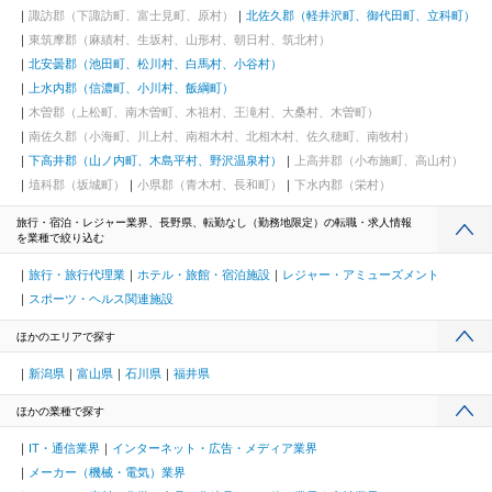
諏訪郡（下諏訪町、富士見町、原村）
北佐久郡（軽井沢町、御代田町、立科町）
東筑摩郡（麻績村、生坂村、山形村、朝日村、筑北村）
北安曇郡（池田町、松川村、白馬村、小谷村）
上水内郡（信濃町、小川村、飯綱町）
木曽郡（上松町、南木曽町、木祖村、王滝村、大桑村、木曽町）
南佐久郡（小海町、川上村、南相木村、北相木村、佐久穂町、南牧村）
下高井郡（山ノ内町、木島平村、野沢温泉村）
上高井郡（小布施町、高山村）
埴科郡（坂城町）
小県郡（青木村、長和町）
下水内郡（栄村）
旅行・宿泊・レジャー業界、長野県、転勤なし（勤務地限定）の転職・求人情報
を業種で絞り込む
旅行・旅行代理業
ホテル・旅館・宿泊施設
レジャー・アミューズメント
スポーツ・ヘルス関連施設
ほかのエリアで探す
新潟県
富山県
石川県
福井県
ほかの業種で探す
IT・通信業界
インターネット・広告・メディア業界
メーカー（機械・電気）業界