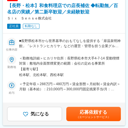
エ・シャトー』のクオリティのナチュラルフレンチや日本料理を
【長野・松本】和食料理店での店長補佐 ◆転勤無／百
提供しております。
名店の実績／第二新卒歓迎／未経験歓迎
■施設の魅力・特徴
Ｓｉｘ Ｓｅｎｓｅ株式会社
標高1,050m・八ヶ岳中信高原国定公園の大自然の中に佇み、自然
正社員
転勤なし
の恵みや自分を取り戻すような癒しを感じられる「和のリゾー
ト」の『扉温泉 明神館』です！厳格な審査をクリアしたホテル・
レストランだけが認められる「ルレ・エ・シャトー」に認定！日
■長野県松本市から世界基準のおもてなしを提供する「扉温泉明神
本では稀有であり、全国各地のお客様にご利用いただいておりま
館」「レストランヒカリヤ」などの運営・管理を担う企業グルー
す。
仕事内容
プ。地元で腰を据えて働きたい方にはおススメの企業です。
■明治初期に建てられた有形文化財「光屋」の屋敷を改装し、信州
■扉グループの魅力・特徴
＜勤務地詳細＞ヒカリヤ住所：長野県松本市大手4-7-14 受動喫煙
の厳選した食材に職人の技を注いだこだわりの和食を提供しま
当社は『Sense of Place（その土地の感覚が味わえるウェルネス
対策：敷地内全面禁煙変更の範囲：会社の定める事業所
す。
勤務地
リゾート）』をコンセプトに、旅館・ホテル・レストラン・ウエ
【最寄り駅】
■お客様の人生の節目に寄り添いながら、サービス品質の向上やチ
ディング・古民家宿泊・福祉事業所などを展開！グループ全体の
松本駅、北松本駅、西松本駅
ームづくりなど、お店づくりにも関われることがヒカリヤヒガシ
シナジー効果を活用しながら、松本に貢献しています。
で働く魅力です。
◎『扉温泉 明神館』や、松本城に最も近くて松本の歴史を感じら
＜予定年収＞288万円～480万円＜賃金形態＞月給制＜賃金内訳＞
れる『松本丸の内ホテル』、130年以上前に建てられた名門商家
月額（基本給）：210,000円～300,000円固定残業手当/月：
－－－－－－－－－－
給与
にて日本料理やフレンチが楽しめる『光屋（ひかるや）』などを
30,400円～43,400円（固定残業時間20時間0分/月）超過した時間
【仕事内容】
運営しています。
外労働の残業手当は追加支給＜月給＞240,400円～343,400円（一
地元信州産の厳選食材を活かした和食料理店「ヒカリヤヒガシ」
律手当を含む）＜昇給有無＞有＜残業手当＞有＜給与補足＞■昇
の店長補佐として、サービス品質の向上やマネジメントにも携わ
総料理長のもと、「扉温泉明神館」での勤務がメインとなります
給：あり■賞与：あり※昇給・賞与は会社業績・勤務評定によりま
応募依頼する
っていただきます。
気になる
が、グループ内の「ヒカリヤニシ」での業務をお願いする場合も
す。賃金はあくまでも目安の金額であり、選考を通じて上下する
（エージェントサービス）
スタッフの成長を支えながら、お客様に喜ばれるお店を一緒につ
ございます。
可能性があります。月給(月額)は固定手当を含めた表記です。
くるポジションです。