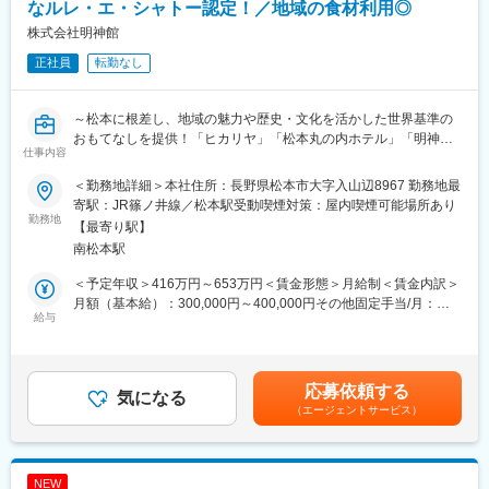
ディング・古民家宿泊・福祉事業所などを展開！グループ全体の
なルレ・エ・シャトー認定！／地域の食材利用◎
シナジー効果を活用しながら、松本に貢献しています。
株式会社明神館
◎『明神館』や『ヒカリヤニシ』は、厳格な審査をクリアしたホ
正社員
転勤なし
テル・レストランだけが認められる「ルレ・エ・シャトー」に認
定！日本では稀有であり、全国各地のお客様にご利用いただいて
おります。
～松本に根差し、地域の魅力や歴史・文化を活かした世界基準の
◎「地域と一緒に成長」「地域のモノ・コトを発信」：松本城周
おもてなしを提供！「ヒカリヤ」「松本丸の内ホテル」「明神
辺を盛り上げていくことを目的に「松本城・三の丸倶楽部」に参
仕事内容
館」を展開する扉グループ～
画！「古民家を活用した里山地域の活性化」「芸術祭の開催」
「福祉事業所の開所」など、松本城界隈の企業や商店、自治体と
＜勤務地詳細＞本社住所：長野県松本市大字入山辺8967 勤務地最
■職務内容
連携し、松本の良いものを地域と一緒にブランディングし、発信
寄駅：JR篠ノ井線／松本駅受動喫煙対策：屋内喫煙可能場所あり
扉温泉明神館の「ナチュレフレンチ菜」（フレンチ料理）にて料
勤務地
していく活動も行っております。
【最寄り駅】
理長としてご勤務いただきます。 ご経験によりお任せする内容は
◎標高1,050m・八ヶ岳中信高原国定公園の大自然の中に佇み、自
南松本駅
変わりますが、メニューの考案、食材の仕入れ、原価管理、人材
然の恵みや自分を取り戻すような癒しを感じられる「和のリゾー
教育等の業務にも携わっていただきます。
ト」の『扉温泉 明神館』や、松本城に最も近くて松本の歴史を感
＜予定年収＞416万円～653万円＜賃金形態＞月給制＜賃金内訳＞
じられる『松本丸の内ホテル』、130年以上前に建てられた名門
月額（基本給）：300,000円～400,000円その他固定手当/月：
【主な業務】
給与
商家にて日本料理やフレンチが楽しめる『光屋（ひかるや）』な
3,000円～8,000円固定残業手当/月：43,800円～59,000円（固定
・材料の準備、仕込み、調理、盛付、梱包等の調理業務全般
どを運営しています。
残業時間20時間0分/月）超過した時間外労働の残業手当は追加支
・食材の仕入れ調達、在庫管理、原価管理 ・新メニューの考案
給＜月給＞346,800円～467,000円（一律手当を含む）＜昇給有無
＞有＜残業手当＞有＜給与補足＞■昇給：あり■賞与：あり賃金は
応募依頼する
気になる
あくまでも目安の金額であり、選考を通じて上下する可能性があ
（エージェントサービス）
■職務の魅力・特徴
ります。月給(月額)は固定手当を含めた表記です。
松本の豊かな農産物を厳選し、旬の地場産食材をふんだんに用い
たお料理の数々を、国内・海外からお越しのお客様にご提供する
お仕事です。世界的なホテル・レストランの会員組織『ルレ・
NEW