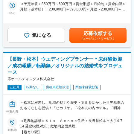
集することになりました。
＜予定年収＞350万円～600万円＜賃金形態＞月給制＜賃金内訳＞
■働く魅力：
月額（基本給）：230,000円～390,000円＜月給＞230,000円～
■業務内容：【変更の範囲：会社の定める業務】
給与
県外など遠方からのご応募もOK！単身寮を（生活に必要な家具家
390,000円＜昇給有無＞有＜残業手当＞有＜給与補足＞※上記はあ
【フロント業務】
電一式含む）完備していますので、安心して新生活をスタートで
くまでも最低給与額です。経験・能能を充分に考慮して等級を決
フロントでのチェックイン・チェックアウト業務をはじめ、内
きます。
定し、加給・優遇いたします。・賞与／年二回※事業部、会社の業
線・外線電話の対応、予約受付・管理など幅広い業務に携わって
績および個人の実績によって変動します。賃金はあくまでも目安
応募依頼する
いただきます。ときにはおススメの観光スポットやお店をご案内
気になる
■当社について：
の金額であり、選考を通じて上下する可能性があります。月給(月
（エージェントサービス）
したりと、軽井沢の魅力を発信する機会もあります。お客さまに
リゾートホテル運営にはじまり、そのノウハウを活かしたビジネ
額)は固定手当を含めた表記です。
寄り添った接客・サービスを心がけてください。
スホテルやマンスリーマンションの経営へと事業を拡大してきた
【料飲業務】
当社。
ホテル内のレストランやカフェでのオーダーやお料理などのご提
ユニオングループという強固な経営基盤と、暮らしと住まいに関
【長野・松本】ウエディングプランナー＊未経験歓迎
供といったホールでの接客業務から、バンケットルームでのサー
するサービスを一貫して提供できるサービスを強みに、着実に成
／成功報酬／転勤無／オリジナルの結婚式をプロデュ
ビス業務などに携わっていただきます。
長をしてきました。
ース
【その他】
清掃や客室のチェック等、ホテルに関する業務全般をご対応いた
変更の範囲：会社の定める業務
扉ホールディングス株式会社
だきます。
正社員
転勤なし
職種未経験歓迎
業種未経験歓迎
■業務のやりがい：
フロントスタッフはお客さまに最初にお会いするポジションです
～松本に根差し、地域の魅力や歴史・文化を活かした世界基準の
ので、あなたの接客・サービスがホテルの第一印象のに直結しま
おもてなしを提供！「ヒカリヤ」「松本丸の内ホテル」「明神
す。「ここに泊まって良かったね」「またここに来たいな」と、
仕事内容
館」を展開する扉グループ～
ひとりでも多くの方に思っていただくことで、ホテル、そしてあ
なたのファンを増やしていきましょう。持ち前のホスピタリティ
＜勤務地詳細＞Ｓｉｘ Ｓｅｎｓｅ住所：長野県松本市大手4-7-
■職務内容
を活かして、ご活躍いただけることを期待しています。
14 受動喫煙対策：敷地内全面禁煙
ヒカリヤをはじめ、扉グループの店舗を活用した結婚式のウェデ
勤務地
【最寄り駅】