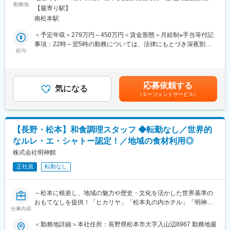
「扉温泉・明神館」で旅館接客スタッフとして、ナイトフロント
勤務地
更の範囲：会社の定める事業所
種以上と幅広く、色んな人との出会いを楽しめる人におすすめな
【最寄り駅】
業務（予約受付・チェックイン・チェックアウト）をお任せしま
求人です！
南松本駅
す。
・社員みんなで協力し合いながら業務を進めているため、未経験
＜予定年収＞279万円～450万円＜賃金形態＞月給制※手当等付記
でも安心して活躍できる環境です。
・夜間・早朝におけるお客様への対応（電話応対含む）
事項：22時～翌5時の勤務については、法律にもとづき深夜割増
・パソコン入力業務（予約入力など）
給与
賃金となります。＜賃金内訳＞月額（基本給）：185,500円～
■扉グループの魅力・特徴
・夜間・早朝におけるチェックイン、チェックアウト業務など
270,000円その他固定手当/月：47,000円～52,000円＜月給＞
当社は長野 松本に根差し、地域の魅力や歴史・文化を生かした旅
・その他接客に関わる業務全般
232,500円～322,000円＜昇給有無＞有＜残業手当＞有＜給与補足
館・ホテル・レストラン・ウエディング・古民家宿泊・福祉事業
※夜勤手当アリ
＞■昇給：あり■賞与：あり■明神館手当：3,000～8,000円■夜勤手
所などの事業を展開。「松本の歴史ある建物を後世に」という思
応募依頼する
気になる
当：44,000円■資格手当に関してＴＯＥＩＣの点数により手当額
いを大切に、『Sense of Place（その土地ならでの感覚を味わえ
（エージェントサービス）
■施設の魅力・特徴
は決定します。（６００点以上 ：１万円、７５０点以上 ：２万
る）』なサービスを展開。
標高1,050m・八ヶ岳中信高原国定公園の大自然の中に佇み、自然
円、８００点以上：３万円）賃金はあくまでも目安の金額であ
・1931年～の歴史ある『扉温泉明神館』や、松本の歴史的な名門
の恵みや自分を取り戻すような癒しを感じられる「和のリゾー
り、選考を通じて上下する可能性があります。月給(月額)は固定手
商家をリノベーションした『レストランヒカリヤ』（日本料理・
ト」の『扉温泉 明神館』です！厳格な審査をクリアしたホテル・
当を含めた表記です。
フレンチ）、松本城に最も近くて登録有形文化財の旧第一勧業銀
【長野・松本】和食調理スタッフ ◆転勤なし／世界的
レストランだけが認められる「ルレ・エ・シャトー」に認定！日
行を改装した『松本丸の内ホテル』などを運営。
なルレ・エ・シャトー認定！／地域の食材利用◎
本では稀有であり、全国各地のお客様にご利用いただいておりま
・その他、その土地ならではの雰囲気や特徴を生かして、里山の
す。
株式会社明神館
伝統や自然を体験できる『Satoyama villa』の古民家や、歴史ある
空間で結婚式ができるウエディング事業なども展開しておりま
正社員
転勤なし
■英語スキルが生かせる◎
す。
未経験であっても英語力を活かしたい方であれば活躍できる環境
です◎
～松本に根差し、地域の魅力や歴史・文化を活かした世界基準の
≪資格手当（ＴＯＥＩＣ）≫
おもてなしを提供！「ヒカリヤ」「松本丸の内ホテル」「明神
・６００点以上：１万円
仕事内容
館」を展開する扉グループ～
・７５０点以上：２万円
＜勤務地詳細＞本社住所：長野県松本市大字入山辺8967 勤務地最
・８００点以上：３万円