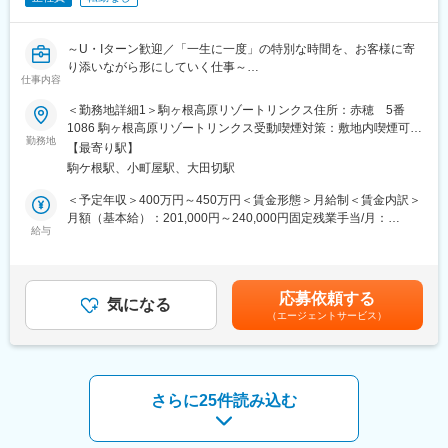
力を発揮し、地域の魅力を活かした宿泊プランの企画にも関与。
しました。
現場の改善提案を積極的に行い、組織改革を推進する役割です。
【別館 季澄香】
～U・Iターン歓迎／「一生に一度」の特別な時間を、お客様に寄
■業務の魅力：
全室露天風呂完備の高級隠れ家の料理宿です。客室数8室/レスト
り添いながら形にしていく仕事～
裁量の大きいポジションで、宿泊部門全体の運営に関われます。
仕事内容
ラン16席/洋風懐石を中心に提供。
サービス改善や新体制構築に挑戦できるため、リーダーシップや
（繁忙期：3月～4月・7月～10月、閑散期：1月～2月・6月）
＼魅力ポイント／
＜勤務地詳細1＞駒ヶ根高原リゾートリンクス住所：赤穂 5番
企画力を発揮したい方に最適です。
◎中央アルプスの大自然に囲まれたリゾートウェディング
1086 駒ヶ根高原リゾートリンクス受動喫煙対策：敷地内喫煙可能
変更の範囲：会社の定める業務
◎打ち合わせ～当日まで“一貫担当”でやりがい大
勤務地
場所あり＜勤務地詳細2＞駒ヶ根高原リゾートリンクス／別館 季
■働く魅力：
【最寄り駅】
◎少数精鋭で裁量が大きく、キャリアアップしやすい環境
澄香 住所：長野県駒ヶ根市赤穂4-172 受動喫煙対策：屋内全面禁
・従業員が自然豊かな環境で心からのおもてなしを持った接客が
駒ケ根駅、小町屋駅、大田切駅
◎住宅手当・社宅ありで移住も安心
煙変更の範囲：会社の定める事業所
できるよう、福利厚生を充実させています。
＜予定年収＞400万円～450万円＜賃金形態＞月給制＜賃金内訳＞
・基本的な手当以外に結婚手当や出産手当もございます。もちろ
■職務概要
月額（基本給）：201,000円～240,000円固定残業手当/月：
んおいしい賄も◎
中央アルプスの自然に囲まれたリゾートホテルにて、ブライダル
給与
48,000円～54,000円（固定残業時間30時間0分/月）超過した時間
・寮も完備されておりますので、ご希望の方はご相談ください！
プランナー業務をお任せします。
外労働の残業手当は追加支給＜月給＞249,000円～294,000円（一
「一生に一度」の特別な時間を、お客様に寄り添いながら形にし
律手当を含む）＜昇給有無＞有＜残業手当＞有＜給与補足＞■賞
■施設情報：
ていく仕事です。
与：年2回■その他固定手当：役職給あり（経験・スキルに応じ
【駒ヶ根高原リゾートリンクス】
応募依頼する
気になる
る）賃金はあくまでも目安の金額であり、選考を通じて上下する
客室数／70室※客室は洋室ツインベースのため個人のお客様が多
（エージェントサービス）
★具体的な業務内容★
可能性があります。月給(月額)は固定手当を含めた表記です。
いです。
・挙式／披露宴のプランニング（ガーデンチャペル・レストラン
レストラン／１ヶ所60席※ビュッフェスタイルを中心、朝・夜営
バンケット）
業、（閑散期：夕食コース対応）、ランチは団体のみ
・お客様との打ち合わせ（ヒアリング・提案）
・式当日の進行管理
さらに25件読み込む
長野県駒ヶ根市の中央アルプス山麓に広がる駒ヶ根高原。駒ヶ根
・教会式・人前式・神前式など多様なスタイル提案
インターより車で約3分の駒ヶ根高原にたたずむ「駒ヶ根高原リゾ
・フォトウェディングの企画（自然を活かした演出）
ートリンクス」は、2006年に欧風リゾートホテルとしてオープン
・宿泊／料飲／調理部門との連携・調整