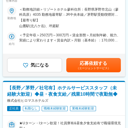
仕事内容
躍いただく募集です。
画！「古民家を活用した里山地域の活性化」「芸術祭の開催」
未経験からも管理部門にチャレンジ歓迎です。
＜勤務地詳細＞リゾートホテル蓼科住所：長野県茅野市北山（蓼
「福祉事業所の開所」など、松本城界隈の企業や商店、自治体と
科高原）4035 勤務地最寄駅：JR中央本線／茅野駅受動喫煙対
連携し、松本の良いものを地域と一緒にブランディングし、発信
■業務概要：
勤務地
策：敷地内喫煙可能場所あり変更の範囲：会社の定める事業所
していく活動も行っております。
【最寄り駅】
・購買業務全般
◎標高1,050m・八ヶ岳中信高原国定公園の大自然の中に佇み、自
山麓駅(北八ケ岳)、坪庭駅
・各種備品類の購買対応、購買した品の在庫管理
然の恵みや自分を取り戻すような癒しを感じられる「和のリゾー
・仕入れと在庫に関わる予算管理
＜予定年収＞250万円～300万円＜賃金形態＞月給制年齢、能力、
ト」の『扉温泉 明神館』や、松本城に最も近くて松本の歴史を感
・総務、経理サポート
実績により変わります＜賃金内訳＞月額（基本給）：170,000円
じられる『松本丸の内ホテル』、130年以上前に建てられた名門
・電話対応
給与
～230,000円＜月給＞170,000円～230,000円＜昇給有無＞有＜残
商家にて日本料理やフレンチが楽しめる『光屋（ひかるや）』な
業手当＞有＜給与補足＞■賞与有、前年度実績：1ヵ月分賃金はあ
どを運営しています。
■業務詳細：
くまでも目安の金額であり、選考を通じて上下する可能性があり
購買業務をメインにお任せします。ホテルで購入するものは基本
ます。月給(月額)は固定手当を含めた表記です。
応募依頼する
的にこの購買担当が担当します。購買では、出来るだけ支出を減
気になる
（エージェントサービス）
らせるよう、各製品において本当にそれが価格・品質面において
適切なのかなど値段の確認や本当にその量で大丈夫なのか数量の
確認を行います。その確認で問題なかった場合、発注対応を行い
ます。
【長野／茅野／社宅有】ホテルサービススタッフ（未
経験大歓迎）◆昼・夜食支給／残業10時間で夜勤無◆
■入社後の流れ：
購買に関しての当社における流れをお伝えし、その後業者につい
株式会社ヒロマスホテルズ
ての知識を学んでいただきます。発注業務を自分で行うなど徐々
正社員
転勤なし
職種未経験歓迎
業種未経験歓迎
に独り立ちをしていただき、目安3か月ほどで独り立ちしていただ
ければと思っております。
★Uターン・Iターン歓迎！社員寮有&昼食夕食支給有で職場環境充
■配属先の組織構成：