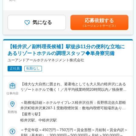
350,000円＜昇給有無＞有＜残業手当＞有＜給与補足＞※上記はあ
＜社員の雰囲気について＞
くまでも最低給与額です。経験・能力を充分に考慮して等級を決
宿では客室備品やお食事でお出ししている食器等を地域のお店で
■具体的には：
定し、加給・優遇いたします。・賞与／年二回※事業部、会社の業
取り扱っている商品を数多く使わせていただいております。お客
・客室の清掃業務
績および個人の実績によって変動します。賃金はあくまでも目安
様へ宿でご利用いただいた備品がどの地域・店舗で扱いがあるか
応募依頼する
・共用部の清掃実施等
気になる
の金額であり、選考を通じて上下する可能性があります。月給(月
という案内もさせていただいており、地域活性化に向けて意欲的
（エージェントサービス）
・館内の清掃業務
額)は固定手当を含めた表記です。
な社員が多いです。
・その他にもマルチタスクに勤務するためホテル運営の業務の実
施など
＜長野県で腰を据えて働きたい方歓迎！（IUターン歓迎）＞
・単身寮：
【軽井沢／副料理長候補】駅徒歩11分の便利な立地に
■キャリアパスについて：
男女別の単身寮があります。シェアハウスのような形ですが、個
あるリゾートホテルの調理スタッフ◆単身寮完備
一般スタッフからの入社ですが、アシスタントマネージャー→マ
室付きで、光熱費や灯油代含めて完全無料です。トイレットペー
ネージャーへと昇進できるチャンスもあります。
ユーアンドアールホテルマネジメント株式会社
パーや洗剤等の備品も会社負担です。
※ご経験により変更あり
・転居費用：
正社員
転勤なし
敷金、礼金、引越し代含めて30万円以内であれば会社が負担しま
■働く魅力：
す
県外など遠方からのご応募もOK！単身寮（生活に必要な家具、家
【雄大な大自然に囲まれ、避暑地としても大人気の軽井沢にある
電一式含む）を完備していますので、安心して新生活をスタート
リゾートホテルで働く！／月平均残業時間20時間以内／独身寮完
できます。
仕事内容
変更の範囲：会社の定める業務
備！／お料理でお客さまのおもてなしをしませんか？将来は料理
長もめざせます】
＜勤務地詳細＞ホテルサイプレス軽井沢住所：長野県北佐久郡軽
■当社について：
井沢町軽井沢東287-1 受動喫煙対策：敷地内喫煙可能場所あり変
リゾートホテル運営にはじまり、そのノウハウを活かしたビジネ
■募集背景：
勤務地
更の範囲：会社の定める事業所
スホテルやマンスリーマンションの経営へと事業を拡大してきた
【最寄り駅】
『ホテル サイプレス軽井沢』は、JR軽井沢駅から徒歩圏内にある
当社。
軽井沢駅、中軽井沢駅
リゾートホテルで、国内外のお客さまにご宿泊いただいていま
ユニオングループという強固な経営基盤と、暮らしと住まいに関
す。このたびは体制強化にともない、調理スタッフを増員募集す
＜予定年収＞450万円～750万円＜賃金形態＞月給制＜賃金内訳＞
するサービスを一貫して提供できるサービスを強みに、着実に成
ることになりました。
月額（基本給）：300,000円～500,000円＜月給＞300,000円～