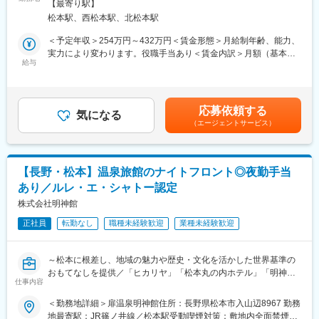
テル・レストランだけが認められる「ルレ・エ・シャトー」に認
【最寄り駅】
退社手続きをお任せします。
定！日本では稀有であり、全国各地のお客様にご利用いただいて
松本駅、西松本駅、北松本駅
・新卒／中途採用業務（求人管理・日程調整・面接対応・人材会
おります。
社とのやり取り等）
＜予定年収＞254万円～432万円＜賃金形態＞月給制年齢、能力、
◎「地域と一緒に成長」「地域のモノ・コトを発信」：松本城周
・入退社に伴う諸手続き
実力により変わります。役職手当あり＜賃金内訳＞月額（基本
辺を盛り上げていくことを目的に「古民家を活用した里山地域の
・グループ運営店舗の総務・庶務など
給与
給）：185,500円～270,000円固定残業手当/月：26,750円～
活性化」「福祉事業所の開所」など、松本城界隈の企業や商店、
・将来的には、人事制度の企画や教育研修もご担当いただく予定
39,000円（固定残業時間20時間0分/月）超過した時間外労働の残
自治体と連携し、松本の良いものを地域と一緒にブランディング
です。
業手当は追加支給＜月給＞212,250円～309,000円（一律手当を含
し、発信していく活動も行っております。
む）＜昇給有無＞有＜残業手当＞有＜給与補足＞■昇給：あり■賞
◎標高1,050m・八ヶ岳中信高原国定公園の大自然の中に佇み、自
応募依頼する
■入社後の流れ
気になる
与：あり賃金はあくまでも目安の金額であり、選考を通じて上下
然の恵みや自分を取り戻すような癒しを感じられる「和のリゾー
（エージェントサービス）
外部のパートナー会社様とご協力いただきながら採用活動を進め
する可能性があります。月給(月額)は固定手当を含めた表記です。
ト」の『扉温泉 明神館』や、松本城に最も近くて松本の歴史を感
てまいります。
じられる『松本丸の内ホテル』、130年以上前に建てられた名門
まずは日程調整や応募書類の確認、面接への同席などからスター
商家にて日本料理やフレンチが楽しめる『光屋（ひかるや）』な
トし、1つ1つ業務を覚えていただきます。
どを運営しています。
【長野・松本】温泉旅館のナイトフロント◎夜勤手当
未経験の方でも安心の体制です◎
あり／ルレ・エ・シャトー認定
■働き方
株式会社明神館
・土曜出勤あり：合同説明会への参加や、宿泊業務のヘルプなど
正社員
転勤なし
職種未経験歓迎
業種未経験歓迎
で土曜出勤の可能性がございます。
※代休を取得いただくことが可能です。
・残業20h：ご自身で業務を調整できる環境です。
～松本に根差し、地域の魅力や歴史・文化を活かした世界基準の
おもてなしを提供／「ヒカリヤ」「松本丸の内ホテル」「明神
■職務の魅力・特徴
仕事内容
館」を展開する扉グループ～
・扉グループ全体でホテルやレストラン、ウエディングなど色ん
＜勤務地詳細＞扉温泉明神館住所：長野県松本市入山辺8967 勤務
な業態の事業を展開しており、各グループ会社のスタッフと関わ
■職務内容
地最寄駅：JR篠ノ井線／松本駅受動喫煙対策：敷地内全面禁煙変
りながら、採用や総務を行っていきます。採用ポジションも10職