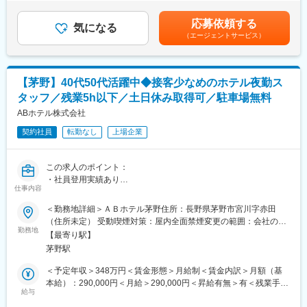
において、ホテル内のレストランやカフェでのオーダーやお料理
を決定し、加給・優遇いたします。・賞与／年二回※事業部、会社
いただきます。先輩社員から直接OJTにて教えていただきます。
などのご提供といったホールでの接客業務からバンケットルーム
の業績および個人の実績によって変動します。賃金はあくまでも
応募依頼する
でのサービス業務などに携わって頂きます。
気になる
目安の金額であり、選考を通じて上下する可能性があります。月
■仕事のやりがい・魅力
（エージェントサービス）
給(月額)は固定手当を含めた表記です。
マルチタスクで幅広く業務をお任せ致します。
【具体的な業務内容】
様々な業務を経験する中でスキルを身に着けることもできます
・お客様のご案内、オーダーテイク ・料理・ドリンクの提供
し、接客業としてお客様との距離も近く喜んでいただける時にや
・テーブルセッティング、片付け
りがいを感じます。
【茅野】40代50代活躍中◆接客少なめのホテル夜勤ス
・宴会・婚礼・イベント時のサービス対応 ・その他付随する業
また会社としては、全員参加型の組織なのが魅力で、
タッフ／残業5h以下／土日休み取得可／駐車場無料
自分の業務だけでなく、会社の経営や改善業務にも参加できた
■業務のやりがい：
ABホテル株式会社
り、ご自身が考えたアイディアなどを提案しやすい環境です。
あなたの接客・サービスがホテルの第一印象に直結します。「こ
契約社員
転勤なし
上場企業
こに泊まって良かったね」「またここに来たいな」とひとりでも
■主力商品
多くの方に思っていただくことでホテルそしてあなたのファンを
温泉旅館、貸切風呂専門日帰り温泉、クラフトビール製造販売、
増やしていきましょう。持ち前のホスピタリティを活かしてご活
チョコレート製造販売
この求人のポイント：
躍いただけることを期待しています。
・社員登用実績あり
仕事内容
変更の範囲：本文参照
・土日の休日も考慮可能※有給休暇は積極的に取得を推奨！
■働く魅力：
・落ち着いた環境で勤務ができる
＜勤務地詳細＞ＡＢホテル茅野住所：長野県茅野市宮川字赤田
県外など遠方からのご応募もOK！単身寮を完備していますので安
（住所未定） 受動喫煙対策：屋内全面禁煙変更の範囲：会社の定
心して新生活をスタートできます。
■募集背景：
勤務地
める事業所
【最寄り駅】
当社は愛知県を中心に日本全国にビジネスホテル展開していま
■当社の特徴：
茅野駅
す。2014年に設立後、毎期黒字経営を更新しており、日本全国に
お客様に「最高のくつろぎ」と「感動」を提供することを目標と
100店舗体制を目標に掲げ、今後も更なる出店を予定していま
＜予定年収＞348万円＜賃金形態＞月給制＜賃金内訳＞月額（基
して掲げ、心に残る上質なサービスとリゾート空間を日々追求し
す。それに伴う体制強化を目的とし、人材を募集しています。
本給）：290,000円＜月給＞290,000円＜昇給有無＞有＜残業手当
ているほか、地域社会の発展に貢献することを目指しておりま
給与
＞有＜給与補足＞※経験・スキルを考慮し、当社規定に基づき決定
す。これまでお客様の感動を追い求め続け、今ではじゃらん口コ
■仕事内容：