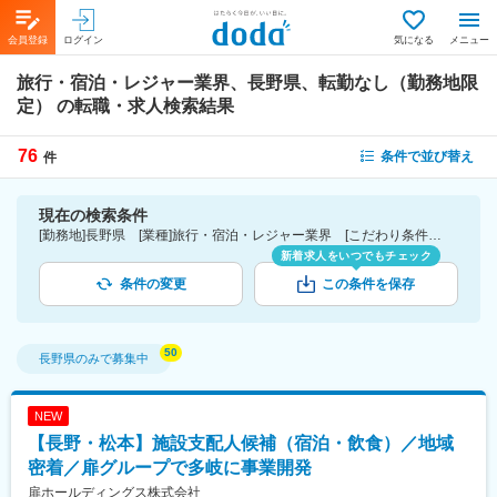
会員登録
ログイン
気になる
メニュー
旅行・宿泊・レジャー業界、長野県、転勤なし（勤務地限
定）
の転職・求人検索結果
76
条件で並び替え
件
現在の検索条件
[勤務地]長野県 [業種]旅行・宿泊・レジャー業界 [こだわり条件ピックアップ]転勤なし（勤務地限定） [詳細条件](募集・採用情報)転勤なし（勤務地限定）
新着求人をいつでもチェック
条件の変更
この条件を保存
長野県
のみで募集中
NEW
【長野・松本】施設支配人候補（宿泊・飲食）／地域
密着／扉グループで多岐に事業開発
扉ホールディングス株式会社