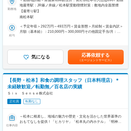
＜勤務地詳細＞扉温泉明神館住所：長野県松本市入山辺8967 勤務
リゾート）』をコンセプトに、旅館・ホテル・レストラン・ウエ
■職務内容
地最寄駅：JR篠ノ井線／松本駅受動喫煙対策：敷地内全面禁煙
ディング・古民家宿泊・福祉事業所などを展開！グループ全体の
弊社が運営する一軒宿「扉温泉明神館」でお客様に寄り添ってサ
勤務地
シナジー効果を活用しながら、松本に貢献しています。
【最寄り駅】
ービスを提供するスタッフのリーダー候補としてご活躍いただき
◎『扉温泉 明神館』や、松本城に最も近くて松本の歴史を感じら
南松本駅
ます。
れる『松本丸の内ホテル』、130年以上前に建てられた名門商家
※将来のリーダーや支配人を期待しています。
＜予定年収＞292万円～493万円＜賃金形態＞月給制＜賃金内訳＞
にて日本料理やフレンチが楽しめる『光屋（ひかるや）』などを
【主な業務内容】
月額（基本給）：210,000円～300,000円その他固定手当/月：
運営しています。
■フロント業務フォロー
給与
3,000円～8,000円固定残業手当/月：30,800円～44,600円（固定
◎「地域と一緒に成長」「地域のモノ・コトを発信」：松本城周
■お客様対応・電話応対
残業時間20時間0分/月）超過した時間外労働の残業手当は追加支
辺を盛り上げていくことを目的に「松本城・三の丸倶楽部」に参
■一部売り上げの管理
給＜月給＞243,800円～352,600円（一律手当を含む）＜昇給有無
画！「古民家を活用した里山地域の活性化」「芸術祭の開催」
■シフト管理 等
＞有＜残業手当＞有＜給与補足＞■賞与：あり■昇給：あり■明神
「福祉事業所の開所」など、松本城界隈の企業や商店、自治体と
応募依頼する
※インバウンドのお客様も多く語学力（英語等）をお持ちの方は接
気になる
館手当：3,000～8,000円賃金はあくまでも目安の金額であり、選
連携し、松本の良いものを地域と一緒にブランディングし、発信
（エージェントサービス）
客に活かしていただけます。
考を通じて上下する可能性があります。月給(月額)は固定手当を含
していく活動も行っております。
◎お客様にもっとこうしたほうが良いのでは。といったアイデア
めた表記です。
や、提案ができるような方は向いています。
変更の範囲：会社の定める業務
【長野・松本】和食の調理スタッフ（日本料理店）＊
■職務の魅力・特徴
未経験歓迎／転勤無／百名店の実績
「松本城に行くけど他にお勧めスポットはある？」「地酒を買う
のに良いお店を教えてほしい」など松本近郊の観光スポットをご
Ｓｉｘ Ｓｅｎｓｅ株式会社
案内したり、記念日などのサプライズ対応を行ったり！お客様1組
正社員
転勤なし
にじっくりと関わっていけるのが当社で働く魅力で、松本の旬な
食材や歴史ある風景を楽しんでいただくような丁寧な接客を心掛
けています。
～松本に根差し、地域の魅力や歴史・文化を活かした世界基準の
おもてなしを提供！「ヒカリヤ」「松本丸の内ホテル」「明神
■実績
仕事内容
館」を展開する扉グループ～
・一流のホテル、レストランで構成される「ルレ・エ・シャト