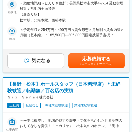
＜勤務地詳細＞ヒカリヤ住所：長野県松本市大手4-7-14 受動喫煙
ー」に加盟！
■職務内容
対策：敷地内全面禁煙
・レストランガイド「ゴ・エ・ミヨ」に 「ヒカリヤニシ」が松本
地産の厳選食材を活かした日本料理店「ヒカリヤヒガシ」で調理
勤務地
市で初掲載！
【最寄り駅】
場における業務全般としてご勤務いただきます。
・Satoyama villa 本陣 「ウェルネスディスティネーション アワー
松本駅、北松本駅、西松本駅
ド」受賞
・材料の準備、仕込み、調理、盛り付け等の調理業務全般
＜予定年収＞254万円～490万円＜賃金形態＞月給制＜賃金内訳＞
・「TRAIN SUITE 四季島」のランチを 総料理長 田邉真宏が３年
・新メニューの考案
月額（基本給）：185,500円～305,800円固定残業手当/月：
連続で担当
・食材の仕入れ調達、原価管理 等
給与
26,750円～44,200円（固定残業時間20時間0分/月）超過した時間
※ご経験によりお任せする内容は変わりますが、経験を積むと新メ
外労働の残業手当は追加支給＜月給＞212,250円～350,000円（一
■会社の魅力・特徴
ニューの考案等の業務にも携わっていただけます。
律手当を含む）＜昇給有無＞有＜残業手当＞有＜給与補足＞■昇
当社は『Sense of Place（その土地の感覚が味わえるウェルネス
給：あり（月1,000円～）■賞与：あり※昇給・賞与は会社業績・
リゾート）』をコンセプトに、旅館・ホテル・レストラン・ウエ
応募依頼する
■職務の魅力・特徴
気になる
勤務評定によります。賃金はあくまでも目安の金額であり、選考
ディング・古民家宿泊・福祉事業所などを展開！グループ全体の
（エージェントサービス）
ヒカリヤヒガシは明治初期のお屋敷を改装した趣のある日本料理
を通じて上下する可能性があります。月給(月額)は固定手当を含め
シナジー効果を活用しながら、松本に貢献しています。
店です。記念日や人生の節目等のハレの日にご利用いただくこと
た表記です。
も多く、お客様の大切な瞬間を共にお作りする喜びを感じれま
◎『扉温泉 明神館』や、松本城に最も近くて松本の歴史を感じら
す。
れる『松本丸の内ホテル』、130年以上前に建てられた名門商家
【長野・松本】ホールスタッフ（日本料理店）＊未経
にて日本料理やフレンチが楽しめる『ヒカリヤ』などを運営して
験歓迎／転勤無／百名店の実績
■会社の魅力・特徴
います。
当社は『Sense of Place（その土地の感覚が味わえるウェルネス
Ｓｉｘ Ｓｅｎｓｅ株式会社
◎「古民家を活用した里山地域の活性化」「芸術祭の開催」「福
リゾート）』をコンセプトに、旅館・ホテル・レストラン・ウエ
祉事業所の開所」など、松本城界隈の企業や商店、自治体と連携
正社員
転勤なし
職種未経験歓迎
業種未経験歓迎
ディング・古民家宿泊・福祉事業所などを展開！グループ全体の
し、松本の良いものを地域と一緒にブランディングし、発信して
シナジー効果を活用しながら、松本に貢献しています。
いく活動も行っております。
◎『明神館』や『ヒカリヤニシ』は、厳格な審査をクリアしたホ
～松本に根差し、地域の魅力や歴史・文化を活かした世界基準の
テル・レストランだけが認められる「ルレ・エ・シャトー」に認
おもてなしを提供！「ヒカリヤ」「松本丸の内ホテル」「明神
定！日本では稀有であり、全国各地のお客様にご利用いただいて
仕事内容
館」を展開する扉グループ～