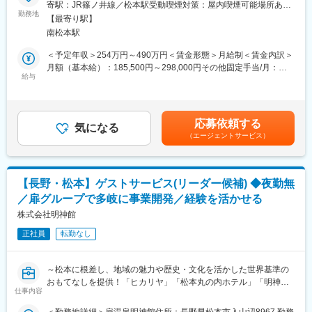
■職務内容
寄駅：JR篠ノ井線／松本駅受動喫煙対策：屋内喫煙可能場所あり
明神館の和食ダイニング「信州ダイニングＴＯＢＩＲＡ」（和食
勤務地
変更の範囲：会社の定める事業所
■扉グループの魅力・特徴
【最寄り駅】
料理）での調理業務をお任せします。
当社は『Sense of Place（その土地の感覚が味わえるウェルネス
南松本駅
【業務例】材料準備／仕込み／調理／盛り付け／新メニュー考案
リゾート）』をコンセプトに、旅館・ホテル・レストラン・ウエ
等
＜予定年収＞254万円～490万円＜賃金形態＞月給制＜賃金内訳＞
ディング・古民家宿泊・福祉事業所などを展開しております。
※ご経験によりお任せする内容は変わりますが、経験を積むと新メ
月額（基本給）：185,500円～298,000円その他固定手当/月：
・1931年～の歴史ある「扉温泉・明神館」や、松本の歴史的な名
ニューの考案等の業務にも携わっていただけます。
給与
3,000円～8,000円固定残業手当/月：27,200円～44,200円（固定
門商家をリノベーションし、日本料理やフレンチが楽しめる「レ
残業時間20時間0分/月）超過した時間外労働の残業手当は追加支
ストランヒカリヤ」、松本城に最も近くて登録有形文化財の旧第
■職務の魅力・特徴
給＜月給＞215,700円～350,200円（一律手当を含む）＜昇給有無
一勧業銀行を改装した「松本丸の内ホテル」など（『明神館』や
松本の豊かな農産物を厳選し、旬の地場産食材をふんだんに用い
＞有＜残業手当＞有＜給与補足＞■昇給：あり■賞与：あり賃金は
『ヒカリヤニシ』は、厳格な審査をクリアしたホテル・レストラ
応募依頼する
たお料理の数々を、国内・海外からお越しのお客様にご提供する
気になる
あくまでも目安の金額であり、選考を通じて上下する可能性があ
ンだけが認められる「ルレ・エ・シャトー」に認定！）
（エージェントサービス）
お仕事です。世界的なホテル・レストランの会員組織『ルレ・
ります。月給(月額)は固定手当を含めた表記です。
・その他、その土地ならではの雰囲気や特徴を生かして、里山の
エ・シャトー』のクオリティのナチュラルフレンチや日本料理を
伝統や自然を体験できるの古民家宿泊施設や、歴史ある空間で結
提供しております。
婚式ができるウエディング事業なども展開しております。
【長野・松本】ゲストサービス(リーダー候補) ◆夜勤無
■施設の魅力・特徴
変更の範囲：会社の定める業務
／扉グループで多岐に事業開発／経験を活かせる
標高1,050m・八ヶ岳中信高原国定公園の大自然の中に佇み、自然
の恵みや自分を取り戻すような癒しを感じられる「和のリゾー
株式会社明神館
ト」の『扉温泉 明神館』です！厳格な審査をクリアしたホテル・
正社員
転勤なし
レストランだけが認められる「ルレ・エ・シャトー」に認定！日
本では稀有であり、全国各地のお客様にご利用いただいておりま
す。
～松本に根差し、地域の魅力や歴史・文化を活かした世界基準の
おもてなしを提供！「ヒカリヤ」「松本丸の内ホテル」「明神
■扉グループの魅力・特徴
仕事内容
館」を展開する扉グループ～
当社は『Sense of Place（その土地の感覚が味わえるウェルネス