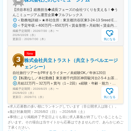
～自然に囲まれたリゾートで、一組一組に寄り添う結婚式を～
【渋谷本社】総務担当◆成長フェーズの会社づくりを支える！◆う
・都会に疲れ、自然溢れる環境で働きたい
んこミュージアム運営企業◆フルフレックス
・一組に深く関わる仕事がしたい
＜勤務地詳細＞★本社住所：東京都渋谷区東3-24-13 Sreed EBISU+L3階受動喫煙対策：屋内全面禁煙変更の範囲：会社の定める事業所（リモートワーク含む）
・プランナーとしてのスキルを高めたい
＜予定年収＞400万円～650万円＜賃金形態＞月給制＜賃金内訳＞月額（基本給）：241,054円～391,713円その他固定手当/月：7,533円～12,242円固定残業手当/月：84,746円～137,712円（固定残業時間45時間0分/月）超過した時間外労働の残業手当は追加支給＜月給＞333,333円～541,667円（一律手当を含む）＜昇給有無＞有＜残業手当＞有＜給与補足＞※当社規定に基づき、経験・能力・前職の給与などを考慮して決定いたします。■賞与：業績に応じて支給有■その他固定手当：深夜固定残業代20時間分（超過した分は追加支給）賃金はあくまでも目安の金額であり、選考を通じて上下する可能性があります。月給(月額)は固定手当を含めた表記です。
このようなお考えをお持ちでしたら、 非常にマッチするお仕事で
掲載予定期間：
す。
2026/7/30（木）
〜
2026/10/28（水）
気になる
更新日：
2026/7/30（木）
変更の範囲：会社の定める業務
New
株式会社共立トラスト（共立トラベルエージ
ェンシー）
自社旅行ツアーをPRするライター／未経験OK／年休120日
【転勤なし／本社勤務】東京都千代田区神田駿河台2-5-4 お茶の水中央ビル6階◆アクセス「御茶ノ水駅」から徒歩4分「新御茶ノ水駅」から徒歩6分「神保町駅」から徒歩11分
月給22万円～32万円＋賞与（1～2回）※経験・年齢・能力・前職給与を考慮のうえ、決定します。
掲載予定期間：
2026/6/25（木）
〜
2026/9/23（水）
気になる
更新日：
2026/7/1（水）
※求人応募数の多い順にランキングしています（非公開求人は除く）。
※集計対象期間：2026/8/2（日）～2026/8/8（土）
※事情により掲載終了予定日よりも前に求人募集が終了していることもご
ざいます。その場合は当サイトから応募はできませんので、あらかじめご
了承ください。