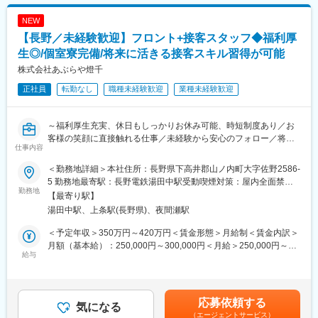
《主なお仕事》
NEW
・予約管理
【長野／未経験歓迎】フロント+接客スタッフ◆福利厚
・お客様のお席までのご案内、お料理や飲料のご提供及びお料理
の説明
生◎/個室寮完備/将来に活きる接客スキル習得が可能
・婚礼、サプライズの対応、準備
株式会社あぶらや燈千
・下膳、片付け
正社員
転勤なし
職種未経験歓迎
業種未経験歓迎
・シフト作成
・メンバーへの指示
※松本で90年以上続く扉グループの一員として、地域に根差した
～福利厚生充実、休日もしっかりお休み可能、時短制度あり／お
お店づくりに取り組んでいます。
客様の笑顔に直接触れる仕事／未経験から安心のフォロー／将来
転勤なく、長野県でキャリアを築きたい方を歓迎します。
仕事内容
に活きる接客の技術を習得できる環境／業績拡大による増員～
－－－－－－－－－－
＜勤務地詳細＞本社住所：長野県下高井郡山ノ内町大字佐野2586-
■業務内容：【変更の範囲：会社の定める業務】
【アピールポイント】
5 勤務地最寄駅：長野電鉄湯田中駅受動喫煙対策：屋内全面禁煙
・旅館の客室やフロントの接客業務全般
勤務地
《ヒカリヤヒガシで働く魅力》
変更の範囲：本文参照
【最寄り駅】
・チェックイン、チェックアウト業務
お客様の人生の節目に寄り添いながら、お店づくりにも関われる
湯田中駅、上条駅(長野県)、夜間瀬駅
・夕朝食のおもてなし業務
ことがヒカリヤヒガシで働く魅力です。
・パソコンを使用した業務※Excel、Word基本操作
■お客様の特別な一日に携われる仕事です
＜予定年収＞350万円～420万円＜賃金形態＞月給制＜賃金内訳＞
【変更の範囲：会社の定める業務】
記念日やプロポーズ、ご両家の顔合わせ、海外からのお客様のご
月額（基本給）：250,000円～300,000円＜月給＞250,000円～
給与
来店など、お客様にとって大切なハレの日に寄り添う機会が多く
300,000円＜昇給有無＞有＜残業手当＞有＜給与補足＞※経験やス
■当ポジションの魅力：
あります。
キルを考慮して決定します。賃金はあくまでも目安の金額であ
◎目標管理制度を導入し、社員と会社の成長が結ぶ付く取り組み
築140年以上の歴史ある空間で、お客様の思い出に残るひととき
り、選考を通じて上下する可能性があります。月給(月額)は固定手
を実施
を演出できることも、この仕事ならではの魅力です。
当を含めた表記です。
応募依頼する
◎年間休館日が85日あり、全員がしっかり休める環境
気になる
■店舗運営やマネジメントを学べる環境
（エージェントサービス）
◎年1回連続5～7日間のリフレッシュ休暇を取得可能