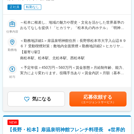
正社員
転勤なし
～松本に根差し、地域の魅力や歴史・文化を活かした世界基準の
おもてなしを提供！「ヒカリヤ」「松本丸の内ホテル」「明神
仕事内容
館」を展開する扉グループ～
＜勤務地詳細1＞扉温泉明神館住所：長野県松本市大字入山辺８９
■職務内容
６７ 受動喫煙対策：敷地内全面禁煙＜勤務地詳細2＞ヒカリヤ住
長野県松本市で宿泊業、飲食業を中心に展開している扉グループ
勤務地
所：長野県松本市大手4-7-14 勤務地最寄駅：JR線／松本駅受動喫
【最寄り駅】
で、「扉温泉明神館」「ヒカリヤニシ」「ヒカリヤヒガシ」のい
煙対策：屋内全面禁煙
南松本駅、松本駅、北松本駅、西松本駅
ずれかで支配人候補をお任せします。支配人候補で、現支配人の
補佐からスタートします。
＜予定年収＞450万円～560万円＜賃金形態＞月給制年齢、能力、
・スタッフの統括
実力により変わります。役職手当あり＜賃金内訳＞月額（基本
・人材育成、スタッフ教育
給与
給）：262,100円～349,500円固定残業手当/月：37,900円～
・売上管理
50,500円（固定残業時間20時間0分/月）超過した時間外労働の残
・フロント業務フォロー
業手当は追加支給＜月給＞300,000円～400,000円（一律手当を含
・お客様対応・電話応対
む）＜昇給有無＞有＜残業手当＞有＜給与補足＞■昇給：あり■賞
応募依頼する
気になる
与：あり賃金はあくまでも目安の金額であり、選考を通じて上下
（エージェントサービス）
■キャリアアップ
する可能性があります。月給(月額)は固定手当を含めた表記です。
将来的には、副支配人や支配人等のキャリアを期待しています。
■会社の魅力・特徴
NEW
当社は『Sense of Place（その土地の感覚が味わえるウェルネス
【長野・松本】扉温泉明神館フレンチ料理長 ※世界的
リゾート）』をコンセプトに、旅館・ホテル・レストラン・ウエ