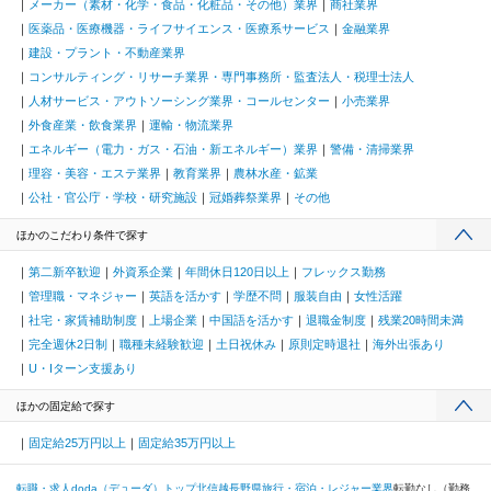
メーカー（素材・化学・食品・化粧品・その他）業界
商社業界
医薬品・医療機器・ライフサイエンス・医療系サービス
金融業界
建設・プラント・不動産業界
コンサルティング・リサーチ業界・専門事務所・監査法人・税理士法人
人材サービス・アウトソーシング業界・コールセンター
小売業界
外食産業・飲食業界
運輸・物流業界
エネルギー（電力・ガス・石油・新エネルギー）業界
警備・清掃業界
理容・美容・エステ業界
教育業界
農林水産・鉱業
公社・官公庁・学校・研究施設
冠婚葬祭業界
その他
ほかのこだわり条件で探す
第二新卒歓迎
外資系企業
年間休日120日以上
フレックス勤務
管理職・マネジャー
英語を活かす
学歴不問
服装自由
女性活躍
社宅・家賃補助制度
上場企業
中国語を活かす
退職金制度
残業20時間未満
完全週休2日制
職種未経験歓迎
土日祝休み
原則定時退社
海外出張あり
U・Iターン支援あり
ほかの固定給で探す
固定給25万円以上
固定給35万円以上
転職・求人doda（デューダ）トップ
北信越
長野県
旅行・宿泊・レジャー業界
転勤なし（勤務