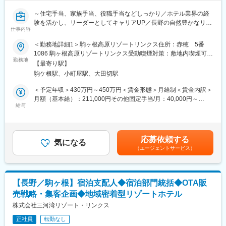
■ハーレスキーリゾートについて：
～住宅手当、家族手当、役職手当などしっかり／ホテル業界の経
◇「リゾート×再生」のフェーズです。冬のスキー場に留まらな
験を活かし、リーダーとしてキャリアUP／長野の自然豊かなリゾ
い、通年型マウンテンリゾートとしてのブランド確立を目指して
仕事内容
ートホテル～
います。
◇四季を通じて、高い需要を誇る安定基盤があります。冬は全国
＜勤務地詳細1＞駒ヶ根高原リゾートリンクス住所：赤穂 5番
■働き方
から集まるスキー・スノーボードのお客様で賑わい、夏は「ラグ
1086 駒ヶ根高原リゾートリンクス受動喫煙対策：敷地内喫煙可能
・週休2日制のシフト勤務
勤務地
ビーの聖地」として多くの学生がスポーツ合宿で訪れます。
場所あり＜勤務地詳細2＞駒ヶ根高原リゾートリンクス／別館 季
【最寄り駅】
・住宅手当や社宅制度あり
澄香 住所：長野県駒ヶ根市赤穂4-172 受動喫煙対策：屋内全面禁
駒ケ根駅、小町屋駅、大田切駅
・中央アルプス山麓の自然に囲まれたロケーション。社員16名の
■働く環境：
煙変更の範囲：会社の定める事業所
少数精鋭チームで、風通しの良い職場環境
◇冬期リフト券の無料貸与はもちろん、移住支援も積極的に行っ
＜予定年収＞430万円～450万円＜賃金形態＞月給制＜賃金内訳＞
ています。都会の喧騒を離れ、空気が澄んだ大自然の中でオンオ
月額（基本給）：211,000円その他固定手当/月：40,000円～
■業務内容：
給与
フを明確にした働き方が可能です。
55,000円固定残業手当/月：73,800円（固定残業時間46時間0分/
当施設「駒ヶ根高原リゾートリンクス」および和風隠れ宿「別館
◇スタッフ同士の距離も近く、風通しの良い社風です。
月）超過した時間外労働の残業手当は追加支給＜月給＞324,800
季澄香」の宿泊予約管理を統括します。
円～339,800円（一律手当を含む）＜昇給有無＞有＜残業手当＞
■出向先について：
有＜給与補足＞※経験やスキルを考慮して決定します。■その他固
応募依頼する
【具体的には】
気になる
株式会社ハーレスキーリゾート
定手当：役職給5000円、その他35000～50000円■昇給は人事考
（エージェントサービス）
・予約受付・管理、OTA対応、顧客情報の精査を行い、正確かつ
・住所…長野県長野県上田市菅平高原1223-146
課にて年1回 、業績により賞与年2回賃金はあくまでも目安の金
スムーズな宿泊手配を実現。
・事業内容…リゾート事業の運営
額であり、選考を通じて上下する可能性があります。月給(月額)は
・宿泊部門のスタッフ指導やシフト調整を担い、業務品質の維
固定手当を含めた表記です。
持・向上を図ります。
■当社について：
【長野／駒ヶ根】宿泊支配人◆宿泊部門統括◆OTA販
当社は、菅平高原に7基のスキーリフトを保有・営業し、通年営業
売戦略・集客企画◆地域密着型リゾートホテル
その他料飲、婚礼、調理、清掃、営業など各部門との連携も重要
のホテルも展開しています。
な役割です！
株式会社三河湾リゾート・リンクス
正社員
転勤なし
■働く魅力：