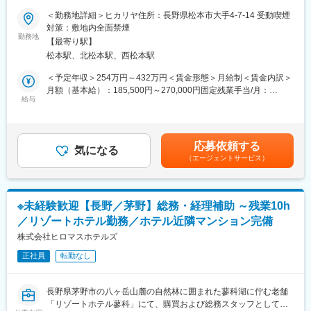
おります。
＜勤務地詳細＞ヒカリヤ住所：長野県松本市大手4-7-14 受動喫煙
◎「地域と一緒に成長」「地域のモノ・コトを発信」：松本城周
■職務内容
対策：敷地内全面禁煙
辺を盛り上げていくことを目的に「松本城・三の丸倶楽部」に参
地産の厳選食材を活かした日本料理店「ヒカリヤヒガシ」で料飲
勤務地
画！「古民家を活用した里山地域の活性化」「芸術祭の開催」
【最寄り駅】
サービススタッフとしてご勤務いただきます。
「福祉事業所の開所」など、松本城界隈の企業や商店、自治体と
松本駅、北松本駅、西松本駅
・お客様のお席までのご案内
連携し、松本の良いものを地域と一緒にブランディングし、発信
・お料理、飲料のご提供及びお料理の説明
＜予定年収＞254万円～432万円＜賃金形態＞月給制＜賃金内訳＞
していく活動も行っております。
・下膳、片付け 等
月額（基本給）：185,500円～270,000円固定残業手当/月：
◎標高1,050m・八ヶ岳中信高原国定公園の大自然の中に佇み、自
給与
26,750円～39,000円（固定残業時間20時間0分/月）超過した時間
然の恵みや自分を取り戻すような癒しを感じられる「和のリゾー
■職務の魅力・特徴
外労働の残業手当は追加支給＜月給＞212,250円～309,000円（一
ト」の『扉温泉 明神館』や、松本城に最も近くて松本の歴史を感
ヒカリヤヒガシは明治初期のお屋敷を改装した趣のある日本料理
律手当を含む）＜昇給有無＞有＜残業手当＞有＜給与補足＞■昇
じられる『松本丸の内ホテル』、130年以上前に建てられた名門
店です。記念日や人生の節目等のハレの日にご利用いただくこと
給：あり（月1,000円～）■賞与：あり※昇給・賞与は会社業績・
商家にて日本料理やフレンチが楽しめる『光屋（ひかるや）』な
応募依頼する
も多く、お客様の大切な瞬間を共にお作りする喜びを感じれま
気になる
勤務評定によります。賃金はあくまでも目安の金額であり、選考
どを運営しています。
（エージェントサービス）
す。
を通じて上下する可能性があります。月給(月額)は固定手当を含め
た表記です。
■会社の魅力・特徴
当社は『Sense of Place（その土地の感覚が味わえるウェルネス
※未経験歓迎【長野／茅野】総務・経理補助 ～残業10h
リゾート）』をコンセプトに、旅館・ホテル・レストラン・ウエ
／リゾートホテル勤務／ホテル近隣マンション完備
ディング・古民家宿泊・福祉事業所などを展開！グループ全体の
シナジー効果を活用しながら、松本に貢献しています。
株式会社ヒロマスホテルズ
◎『明神館』や『ヒカリヤニシ』は、厳格な審査をクリアしたホ
正社員
転勤なし
テル・レストランだけが認められる「ルレ・エ・シャトー」に認
定！日本では稀有であり、全国各地のお客様にご利用いただいて
おります。
長野県茅野市の八ヶ岳山麓の自然林に囲まれた蓼科湖に佇む老舗
◎「地域と一緒に成長」「地域のモノ・コトを発信」：松本城周
「リゾートホテル蓼科」にて、購買および総務スタッフとして活
辺を盛り上げていくことを目的に「松本城・三の丸倶楽部」に参