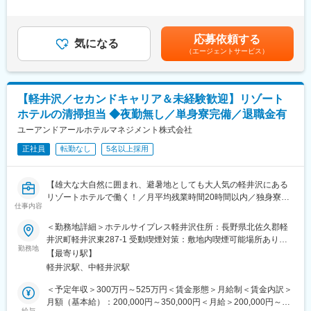
ンティブあり（売上連動）・昇給あり（年1回）・深夜手当・固定
お客様が寝静まったあとの静かな館内で、
■組織構成
残業: ありみなし残業42時間込み（超過分別途支給）賃金はあくま
共用スペースをご自身のペースでコツコツ、丁寧に整えていただ
料理長、副料理長、一般社員３名の計５名
でも目安の金額であり、選考を通じて上下する可能性がありま
きます。
応募依頼する
気になる
す。月給(月額)は固定手当を含めた表記です。
（エージェントサービス）
■レストラン「嵓 kura」：
■シフト作成に関して：
築200年の酒造を改装して生まれた、レストラン「嵓 kura」。奈
当月25日までに翌月（1ヶ月分）のシフトを公表します。
良井特有の食材や習慣を取り入れた、ここでしか味わえない最高
希望休については一定程度、考慮することが可能です。
峰の食体験を提供しています。朝食には郷土のお惣菜（5品ほど）
土曜日or日曜日どちらかを月1～2回程度お休みいただけます。
【軽井沢／セカンドキャリア＆未経験歓迎】リゾート
を含む和膳、夕食には伝統の中に新しさも取り入れた、新郷土料
有給休暇の取得は積極的に推奨しております。
ホテルの清掃担当 ◆夜勤無し／単身寮完備／退職金有
理のコース料理をご用意！地域に根差した料理にこだわり抜き、
旬の厳選素材を活かして「リアルな季節感」をお届けします（フ
ユーアンドアールホテルマネジメント株式会社
■同社の特徴：
レンチに近い構成の創作和食を提供しています）。
毎期黒字経営を達成している当社は国内需要をしっかり獲得でき
正社員
転勤なし
5名以上採用
ているという点と合わせてインターネット等を利用した広告宣伝
■魅力：
の強化、長期宿泊者用プランの販売等に積極的に取り組んでいま
＜裁量大きく働ける＞
す。また宿泊稼働率の維持及び向上・経費削減に努める事で、高
【雄大な大自然に囲まれ、避暑地としても大人気の軽井沢にある
現場は若手が多く、活気にあふれています。調理業務のほかにも
稼働率を維持し、業界トップクラスの利益率・企業基盤も安定し
リゾートホテルで働く！／月平均残業時間20時間以内／独身寮完
お料理の提供や直接の仕入れ・メニュー企画など、様々な業務を
仕事内容
ています。
備！／ホテルを支える重要ポジション】
お任せします。
＜勤務地詳細＞ホテルサイプレス軽井沢住所：長野県北佐久郡軽
変更の範囲：会社の定める業務
■募集背景：
井沢町軽井沢東287-1 受動喫煙対策：敷地内喫煙可能場所あり変
＜株式会社奈良井まちやどの魅力＞
『ホテル サイプレス軽井沢』は、JR軽井沢駅から徒歩圏内にある
勤務地
更の範囲：会社の定める事業所
奈良井は日本最大の宿場町があり日本のノルスタジックな風景を
【最寄り駅】
リゾートホテルで、国内外のお客さまにご宿泊いただいていま
味わいたい観光客が多くいらっしゃいます。塩尻市の中では日本
軽井沢駅、中軽井沢駅
す。このたびは体制強化にともない清掃職を募集いたします。
文化を味わえるラグジュアリー宿として唯一無二の宿ですので売
＜予定年収＞300万円～525万円＜賃金形態＞月給制＜賃金内訳＞
り上げ拡大中でございます。
■業務内容：
月額（基本給）：200,000円～350,000円＜月給＞200,000円～
ホテル運営の清掃業務に携わる仕事全般をお任せします。
給与