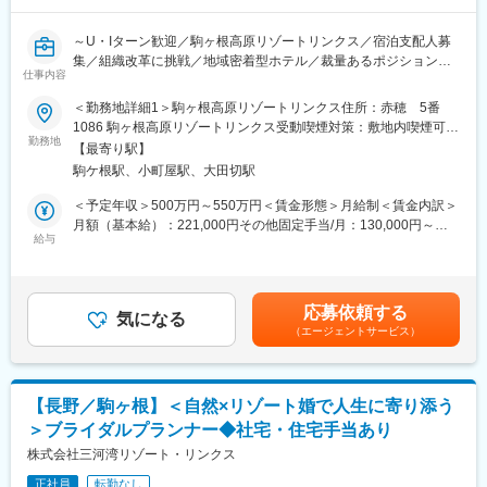
・予約管理にとどまらず、スタッフマネジメントや部門間調整を
通じて、ホテル運営全体を俯瞰できるポジションです！
～U・Iターン歓迎／駒ヶ根高原リゾートリンクス／宿泊支配人募
・従業員が自然豊かな環境で心からのおもてなしを持った接客が
集／組織改革に挑戦／地域密着型ホテル／裁量あるポジション／
できるよう、福利厚生を充実させています。
仕事内容
安定基盤で成長◎～
・基本的な手当以外に結婚手当や出産手当もございます。もちろ
＜勤務地詳細1＞駒ヶ根高原リゾートリンクス住所：赤穂 5番
んおいしい賄も◎
■働き方
1086 駒ヶ根高原リゾートリンクス受動喫煙対策：敷地内喫煙可能
・寮も完備されておりますので、ご希望の方はご相談ください！
・週休2日制のシフト勤務
勤務地
場所あり＜勤務地詳細2＞駒ヶ根高原リゾートリンクス／別館 季
【最寄り駅】
・住宅手当や社宅制度あり
澄香 住所：長野県駒ヶ根市赤穂4-172 受動喫煙対策：屋内全面禁
■キャリアパス：
駒ケ根駅、小町屋駅、大田切駅
・中央アルプス山麓の自然に囲まれたロケーション。社員16名の
煙変更の範囲：会社の定める事業所
宿泊予約リーダーとして経験を積んだ後、宿泊部門の責任者や複
少数精鋭チームで、風通しの良い職場環境
＜予定年収＞500万円～550万円＜賃金形態＞月給制＜賃金内訳＞
数施設の運営管理など、より広い裁量を持つポジションへのステ
月額（基本給）：221,000円その他固定手当/月：130,000円～
ップアップが可能です。
■業務内容：
給与
150,000円＜月給＞351,000円～371,000円＜昇給有無＞有＜残業
現場経験を活かしながら、リーダーシップや問題解決力を磨ける
駒ヶ根高原リゾートリンクスにて宿泊部門を統括します。
手当＞無＜給与補足＞※経験やスキルを考慮して決定します。■そ
ため、キャリアアップを目指す方に最適です！
客室70室、レストランやラウンジを含む施設全体のサービス品質
の他固定手当：役職給7.5千円、その他5.5万円～7.5万円■昇給は
を維持し、繁忙期・閑散期に応じた運営計画を立案します。
人事考課にて年1回 、業績により賞与年2回賃金はあくまでも目
■施設情報：
応募依頼する
気になる
安の金額であり、選考を通じて上下する可能性があります。月給
【駒ヶ根高原リゾートリンクス】
（エージェントサービス）
【具体的には】
(月額)は固定手当を含めた表記です。
客室数／70室※客室は洋室ツインベースのため個人のお客様が多
・宿泊オペレーションの管理
いです。
・予約・販売戦略の策定
レストラン／１ヶ所60席※ビュッフェスタイルを中心、朝・夜営
・OTAを活用した集客、旅行企画の調整など
業、（閑散期：夕食コース対応）、ランチは団体のみ
【長野／駒ヶ根】＜自然×リゾート婚で人生に寄り添う
＞ブライダルプランナー◆社宅・住宅手当あり
■組織構成：
長野県駒ヶ根市の中央アルプス山麓に広がる駒ヶ根高原。駒ヶ根
社員16名のチームを率い、スタッフ育成やシフト管理を行いなが
株式会社三河湾リゾート・リンクス
インターより車で約3分の駒ヶ根高原にたたずむ「駒ヶ根高原リゾ
ら、顧客体験の向上を目指します。社内外との調整力や課題解決
ートリンクス」は、2006年に欧風リゾートホテルとしてオープン
正社員
転勤なし