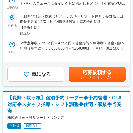
・某有名K-popアイドル企画を行い専門のショップ開設
ト×再生のフェーズにダイレクトに携われる／福利厚生充実／UIタ
～まだ未完成だからこそ全員で創り上げられる喜び・やりがいが
仕事内容
ーン歓迎～
あります～
＜勤務地詳細＞株式会社ハーレスキーリゾート住所：長野県上田
■業務内容：
市菅平高原1223-146 受動喫煙対策：屋内全面禁煙
■育成体制／入社後の流れ：
菅平高原ホテルダボスタカシマヤの支配人候補として、業務をお
勤務地
・ホテル運営を行っているコンサルティング会社より研修を受け
【最寄り駅】
任せします。プレイングマネージャーとして、自らも現場に立
ていただく予定です。ホテル業界未経験の方でも安心して就業い
須坂駅
ち、チームを率いていただきます。
ただける環境が整っております。
※日本スキー場開発株式会社として採用し、株式会社ハーレリゾー
＜予定年収＞363万円～475万円＜賃金形態＞年俸制＜賃金内訳＞
※キャリアパスとしては希望あれば異動可能です。東京のホテルの
トへ在籍出向となります。
年額（基本給）：3,630,000円～4,750,000円＜月額＞302,500円
ポジションが空いていれば、そちらに移ることも可能です。
給与
～395,833円（12分割）＜昇給有無＞有＜残業手当＞有＜給与補
■業務詳細：
足＞※スキル・経験を考慮の上決定いたします。■昇給：年1回
■働き方：
◇ホテル運営全般の実務・管理（客室、レストラン、フロント）
（ただし、当社人事制度・規程に準じ、決定する）■賞与：年1回
・夜勤無／転勤無／昼休憩が多く自分時間の確保～
◇スタッフ15名（派遣・バイト含む）の教育・シフト管理
賃金はあくまでも目安の金額であり、選考を通じて上下する可能
・社員寮、マンション寮完備でUターン・Iターン歓迎！
応募依頼する
◇売上・PL管理、数値分析に基づく改善施策の立案
気になる
性があります。月給(月額)は固定手当を含めた表記です。
・長期連休取得可／土日休みも可～
（エージェントサービス）
◇団体客（学生合宿等）の受入調整、現場オペレーションの効率
化
■組織構成：
◇グリーンシーズンの稼働強化に向けた企画実行
・5名在籍しております。20-30代が中心で、外国籍の方もいらっ
◇施設・備品管理等
しゃいます。ゆくゆくサブリーダーという立場でリーダーが休み
【長野・駒ヶ根】宿泊予約リーダー◆予約管理・OTA
の際の責任者をお任せしたいとも考えております。
対応◆スタッフ指導・シフト調整◆住宅・家族手当充
■ポジションの魅力・特徴：
実
◇現場の標準化や組織作りなど、あなたのマネジメント経験を施
設運営にダイレクトに反映できる非常に大きな裁量があります。?
株式会社三河湾リゾート・リンクス
◇年間を通じて活気あふれる現場を支えるやりがいがあり、チー
正社員
転勤なし
ム一丸となって地域を盛り上げる実感を味わえます。