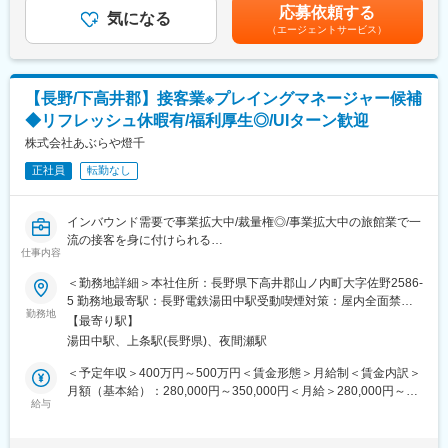
■当社の特徴：
当を含む）＜昇給有無＞有＜残業手当＞有＜給与補足＞■その他固
応募依頼する
石川県金沢市が発祥のご当地カレーでドロッとした濃厚なルー
気になる
◎当社の接客のモットーは【上質、感動、安心感】です。
定手当：固定深夜割増代40時間分■賞与：年2回（7／12月）※前年
（エージェントサービス）
に、カツを乗せた人気の高いカレーです。
私たちが最も大切にしていることは、お客様と共に「笑顔をわか
度実績2ヵ月分■昇給：年2回（4／10月）賃金はあくまでも目安の
他では味わえない「金沢カレー」を目当てに多くのお客様がご来
ちあう」、「喜び、感動」を笑顔で提供することです。
金額であり、選考を通じて上下する可能性があります。月給(月額)
店されます。月に数回、スペシャルメニューも存在。メニューの
そして、それを受けたお客様からも、「感謝や喜びの気持ち」の
は固定手当を含めた表記です。
作成にも携わることができます。
表れとして笑顔をお返しもらうことです。この「わかちあい」を
【長野/下高井郡】接客業※プレイングマネージャー候補
通じてお客様との繋がりを大切にしています。
◆リフレッシュ休暇有/福利厚生◎/UIターン歓迎
■魅力ポイント
◎会社の成長とともに個々の成長実現のために、当社が全力でバ
・11:00~21:00の営業時間のため、深夜の業務は発生しません
株式会社あぶらや燈千
ックアップします。
・フォロー体制が整っていますので安心して働けます。
正社員
転勤なし
・難しい業務はほとんどなし。（券売機制のためレジ作業は一切
変更の範囲：本文参照
ありません）
・嬉しい賄い付き
インバウンド需要で事業拡大中/裁量権◎/事業拡大中の旅館業で一
流の接客を身に付けられる
■キャリアアップ
仕事内容
将来的には店長としてご活躍いただき、さらにはエリアマネジャ
■ミッション/採用背景：
＜勤務地詳細＞本社住所：長野県下高井郡山ノ内町大字佐野2586-
ーとして店舗を統括する役割を担っていただけます。
業績好調・事業拡大により、現在一緒に働く仲間を募集します。
5 勤務地最寄駅：長野電鉄湯田中駅受動喫煙対策：屋内全面禁煙
※店長の場合、年収約500万円です。
若い社員が多い中、リーダーとしてサポート/フォローしながらみ
勤務地
変更の範囲：本文参照
【最寄り駅】
んなを引っ張っていってくれることを期待します。
■こんな方にオススメ
湯田中駅、上条駅(長野県)、夜間瀬駅
・労働環境の改善をしたい方
■職務内容：【変更の範囲：会社の定める業務】
＜予定年収＞400万円～500万円＜賃金形態＞月給制＜賃金内訳＞
・お客様と関わることが好きな方
当社が運営している「旅館」と「YUDANAKA BREWERY
月額（基本給）：280,000円～350,000円＜月給＞280,000円～
COMPLEX U」のフロント、レストランの接客をお任せ致しま
給与
350,000円＜昇給有無＞有＜残業手当＞有＜給与補足＞※スキルや
■当社の魅力：
す。
経験によって決定いたします。■賞与：有（2か月分）賃金はあく
当社の特長は、財務体質の強さ。投資もタイミングとバランスを
具体的には下記業務です。
までも目安の金額であり、選考を通じて上下する可能性がありま
見極めながら行ってきました。そして、先般当社では中期経営計