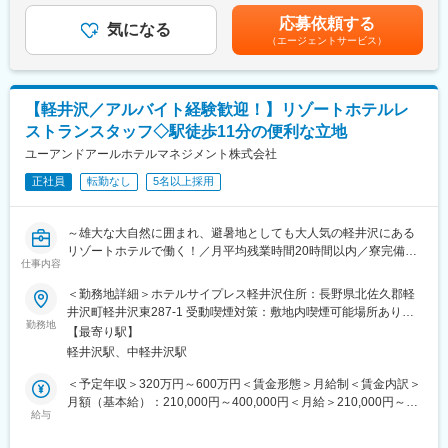
・接客業務（レストラン、フロント）
す。月給(月額)は固定手当を含めた表記です。
画（中経）を発表しました。中経ではコロナ禍で落ち込んだ売り
応募依頼する
・顧客満足向上の改善
気になる
上げをコロナ前に戻すことを第一段階の目標にしています。その
（エージェントサービス）
・将来的には人材育成やマネジメント業務もお任せしたいと考え
目標達成の一環として優秀な人材の採用および人材育成などが急
ております。
務です。そこで2024年4月から現役職者ほか全体の給与水準を業
界最高水準に引き上げることになりました。当社では、”ヒト”への
■働く環境
投資を2億円近い増額をし、事業を拡大していきます。
【軽井沢／アルバイト経験歓迎！】リゾートホテルレ
目標管理制度を導入して、一人ひとりの仕事の成長と会社の成長
ストランスタッフ◇駅徒歩11分の便利な立地
を結ぶ付くような取り組みをしております。
■当社の特徴：
施設には珍しく年間休館日を８５日設け、全員がしっかりと休み
ユーアンドアールホテルマネジメント株式会社
「仕事は楽しく！」を大事にする社風。それぞれの夢に向かっ
をとれる環境を整備していますし、年1回連続5～7日間のリフレ
て、一人一人が楽しく仕事ができるよう、独自のキャリアアップ
正社員
転勤なし
5名以上採用
ッシュ休暇を取得することも可能です。
プランを構築しています。
さらに事業多角化を行うことで、宿泊業務だけではなく、様々な
仕事のスキルを身につけることが出来るのも当社の特徴だと考え
■当社について：
～雄大な大自然に囲まれ、避暑地としても大人気の軽井沢にある
ます。
東海北陸地方を中心にパチンコホール「KEIZ」を全国展開で運営
リゾートホテルで働く！／月平均残業時間20時間以内／寮完備！
仕事内容
するアミューズメント企業です。FC事業、不動産事業、航空機リ
／ホテルの顔としてご活躍していただけます！～
■組織構成
ース事業など様々な事業を展開しています。
＜勤務地詳細＞ホテルサイプレス軽井沢住所：長野県北佐久郡軽
現在接客サービスのマネージャーは30代女性が1名、旅館、
■募集背景：
井沢町軽井沢東287-1 受動喫煙対策：敷地内喫煙可能場所あり変
BREWERYの接客メンバーは13名程在籍しております。（女性8
『ホテル サイプレス軽井沢』はJR軽井沢駅から徒歩圏内にあるリ
勤務地
更の範囲：会社の定める事業所
割、男性2割）
【最寄り駅】
ゾートホテルで国内外のお客さまにご宿泊いただいています。こ
２０代～60代と幅広いメンバが活躍中です♪
軽井沢駅、中軽井沢駅
のたびは体制強化にともない、レストランスタッフを増員募集す
ることになりました。
＜予定年収＞320万円～600万円＜賃金形態＞月給制＜賃金内訳＞
■入社後
月額（基本給）：210,000円～400,000円＜月給＞210,000円～
レストラン業務、フロント業務全般をお任せ致します。当社は部
■業務内容：
給与
400,000円＜昇給有無＞有＜残業手当＞有＜給与補足＞※上記下限
署を分けておらず、接客全般を経験できます◎
当社が運営する高級リゾートホテル「ホテルサイプレス軽井沢」
はあくまでも最低給与額です。経験・能能を充分に考慮して等級
まずは日々の運営業務、オペレーションを1年くらいかけて覚えて