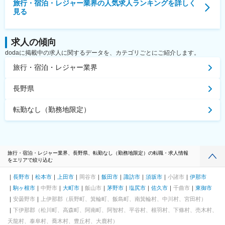
旅行・宿泊・レジャー業界
の人気求人ランキングを詳しく
見る
求人の傾向
dodaに掲載中の求人に関するデータを、カテゴリごとにご紹介します。
旅行・宿泊・レジャー業界
長野県
転勤なし（勤務地限定）
旅行・宿泊・レジャー業界、長野県、転勤なし（勤務地限定）の転職・求人情報
をエリアで絞り込む
長野市
松本市
上田市
岡谷市
飯田市
諏訪市
須坂市
小諸市
伊那市
駒ヶ根市
中野市
大町市
飯山市
茅野市
塩尻市
佐久市
千曲市
東御市
安曇野市
上伊那郡（辰野町、箕輪町、飯島町、南箕輪村、中川村、宮田村）
下伊那郡（松川町、高森町、阿南町、阿智村、平谷村、根羽村、下條村、売木村、
天龍村、泰阜村、喬木村、豊丘村、大鹿村）