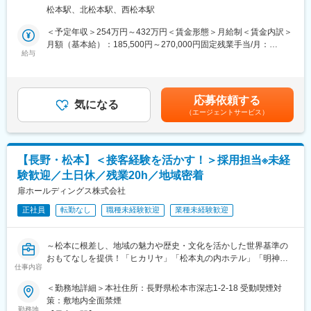
ィングプランナーをお任せします。【転勤無し】
■キャリアパスについて：
松本駅、北松本駅、西松本駅
・会場見学の対応
一般スタッフからの入社ですが、アシスタントマネージャー→マ
・結婚式までの打合せ、各業者様との打ち合わせ等
ネージャーへと昇進できるチャンスもあります。
＜予定年収＞254万円～432万円＜賃金形態＞月給制＜賃金内訳＞
・結婚式当日のアシスタント業務
※ご経験に応じて変更あり
月額（基本給）：185,500円～270,000円固定残業手当/月：
※成功報酬あり（成果に応じて２０００～８５００円追加予定で
給与
26,750円～39,000円（固定残業時間20時間0分/月）超過した時間
す）
■働く魅力：
外労働の残業手当は追加支給＜月給＞212,250円～309,000円（一
県外など遠方からのご応募もOK！単身寮（生活に必要な家具、家
律手当を含む）＜昇給有無＞有＜残業手当＞有＜給与補足＞■昇
■職務の魅力・特徴
電一式含む）を完備していますので、安心して新生活をスタート
給：あり■賞与：あり■成功報酬あり（成果に応じて２０００～８
応募依頼する
・『箱にとらわれないウェディング』
気になる
できます。
５００円追加予定です。）賃金はあくまでも目安の金額であり、
（エージェントサービス）
結婚式のバラエティ豊富！扉グループだからこそ実現ができる、
選考を通じて上下する可能性があります。月給(月額)は固定手当を
フレンチレストランや古民家など有形文化財をリノベした特殊な
■当社について：
含めた表記です。
雰囲気での結婚式など、決まった形にとらわれず、創意工夫を大
リゾートホテル運営にはじまり、そのノウハウを活かしたビジネ
切にしたウェディングを提案しています。
スホテルやマンスリーマンションの経営へと事業を拡大してきた
【長野・松本】＜接客経験を活かす！＞採用担当※未経
・結婚式のプランニング～当日運営まで一貫して携わることがで
当社。
験歓迎／土日休／残業20h／地域密着
き、人生の大切な瞬間の一つである結婚式をお客様と共に作り上
ユニオングループという強固な経営基盤と、暮らしと住まいに関
げるとてもやりがいのある仕事です。
扉ホールディングス株式会社
するサービスを一貫して提供できるサービスを強みに、着実に成
大変さも伴いますが、プレゼン能力・営業力が向上できる環境で
長をしてきました。
正社員
転勤なし
職種未経験歓迎
業種未経験歓迎
す
変更の範囲：会社の定める業務
■会社の魅力・特徴
～松本に根差し、地域の魅力や歴史・文化を活かした世界基準の
当社は『Sense of Place（その土地の感覚が味わえるウェルネス
おもてなしを提供！「ヒカリヤ」「松本丸の内ホテル」「明神
リゾート）』をコンセプトに、旅館・ホテル・レストラン・ウエ
仕事内容
館」を展開する扉グループ～
ディング・古民家宿泊・福祉事業所などを展開！グループ全体の
＜勤務地詳細＞本社住所：長野県松本市深志1-2-18 受動喫煙対
シナジー効果を活用しながら、松本に貢献しています。
■職務内容
策：敷地内全面禁煙
◎『明神館』や『ヒカリヤニシ』は、厳格な審査をクリアしたホ
採用担当として、下記業務をお任せします。※主に採用、面接、入
勤務地