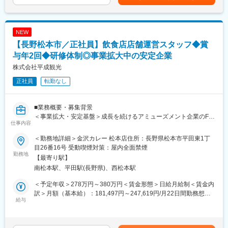
店長補佐として現場業務だけでなく、サービス品質の向上やチー
◎多様な事業を展開し、宿泊業務だけではない幅広いスキルを習
ムづくりにも関わっていただきます。
得
スタッフの成長を支えながら、お客様に喜ばれるお店づくりを一
◎新人研修はもちろん、キャリアアップ向けの社内、社外の研修
緒に行っていきましょう。
NEW
が充実
将来的に店長やマネジメント職を目指している方にとっても、経
【長野松本市／正社員】飲食店店舗運営スタッフ◆賞
験を積める環境です。
■仕事のやりがい：
与年2回◆研修体制◎事業拡大中の安定企業
－－－－－－－－－－
◎1つの業務を専任として担当するのではなく、マルチタスクで幅
株式会社平成観光
広く業務をお任せします。様々な業務を経験することで幅広いス
正社員
転勤なし
キルが身につくことはもちろん、接客中にお客様の喜びに直接触
変更の範囲：会社の定める業務
れるので、やりがいを感じやすいです。
◎当社は全員参加型の組織であり、担当業務だけでなく、会社全
■業務概要・募集背景
体の経営や改善業務にも参加できます。その結果、ご自身が考え
＜事業拡大・安定基盤＞成長を続けるアミューズメント企業のFC
たアイディアを提案、実現しやすい環境です。
仕事内容
運営課が経営する飲食店にて、飲食店の店舗運営に従事していた
だきます。
■組織構成：
＜勤務地詳細＞金沢カレー 松本店住所：長野県松本市平田東1丁
今回は店舗数拡大を見据えた増員採用のための募集となります。
現在接客サービスのマネージャーは30代女性が1名、旅館、
目26番16号 受動喫煙対策：屋内全面禁煙
今後も、業種は多岐に展開していく見込みで、様々なスキルが身
勤務地
BREWERYのメンバーは13名程在籍しております。（女性8割、
【最寄り駅】
につきます！
男性2割）
南松本駅、平田駅(長野県)、西松本駅
20代～60代と幅広いメンバーが活躍中です。
■業務内容：
＜予定年収＞278万円～380万円＜賃金形態＞日給月給制＜賃金内
・飲食提供
■主力商品：
訳＞月額（基本給）：181,497円～247,619円/月22日間勤務想定
・ホールワーク
給与
温泉旅館、貸切風呂専門日帰り温泉、クラフトビール製造販売、
その他固定手当/月：10,771円～14,696円固定残業手当/月：6,732
・金銭管理 など
チョコレート製造販売
円～9,185円（固定残業時間5時間0分/月）超過した時間外労働の
残業手当は追加支給＜想定月額＞199,000円～271,500円（一律手
■金沢カレーとは：