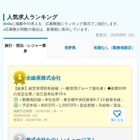
しました。
★ポイント★
【別館 季澄香】
打ち合わせから当日まで“一貫して担当”するため、お客様との関係
人気求人ランキング
全室露天風呂完備の高級隠れ家の料理宿です。客室数8室/レスト
性が深く、感動を直接感じられます。
dodaに掲載中の求人を、応募数順にランキング形式でご紹介します。
ラン16席/洋風懐石を中心に提供。
分業制とは異なり、お客様と長く関わる中で信頼関係を築き、 結
※応募数が同数の場合は、新着順に表示しています。
（繁忙期：3月～4月・7月～10月、閑散期：1月～2月・6月）
婚式当日に直接「ありがとう」をいただける環境があります。
更新日：
2026/8/9（日）
変更の範囲：会社の定める業務
■職務の特徴／やりがい
旅行・宿泊・レジャー業
長野県
転勤なし（勤務地限定）
◎自然を活かした唯一無二のウェディング
界
中央アルプスの四季折々の景色を背景にした挙式は、ここでしか
できない特別な体験です。
◎「ありがとう」を最前線で感じる仕事
お客様と長期間関わるからこそ、式当日の感動や感謝をダイレク
全線座株式会社
トに受け取れます。
◎裁量ある環境で成長できる
【銀座】経営管理部長候補（一般管理グループ責任者）◆創業93年
少数精鋭チームのため、一人ひとりの意見が反映されやすく、提
の安定企業／自己資本比率76％
案力・調整力が身につきます。
＜勤務地詳細＞本社住所：東京都中央区銀座8-7-13 銀座全線座ビルB1受動喫煙対策：屋内喫煙可能場所あり変更の範囲：会社の定める事業所
＜予定年収＞800万円～1,200万円＜賃金形態＞月給制＜賃金内訳＞月額（基本給）：500,000円～750,000円＜月給＞500,000円～750,000円＜昇給有無＞有＜残業手当＞有＜給与補足＞■賞与：年2回 管理監督者として採用するため、時間外勤務手当の支給対象外（法令に基づく深夜勤務手当等を除く）■昇給：年1回賃金はあくまでも目安の金額であり、選考を通じて上下する可能性があります。月給(月額)は固定手当を含めた表記です。
■配属部門／組織構成
掲載予定期間：
・ブライダル部門：少数精鋭（約16名）
2026/7/30（木）
〜
2026/10/28（水）
・風通しが良く、意見交換が活発な組織
気になる
更新日：
2026/7/30（木）
⇒少人数のチームだからこそ裁量も大きく、ご自身のアイデアを
活かした提案も可能です。
株式会社たのしいミュージアム
【応募者メッセージ】