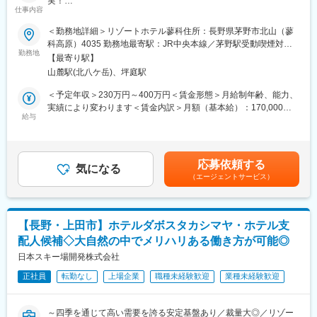
実！
現在、課長1名体制です。
仕事内容
★「リゾートホテル蓼科」は運営2年目！社員の声がホテルを変え
まずは課長のサポート役として業務をお任せします。
ていく
＜勤務地詳細＞リゾートホテル蓼科住所：長野県茅野市北山（蓼
★完全未経験歓迎！育成体制も充実しており、ご活躍いただけま
科高原）4035 勤務地最寄駅：JR中央本線／茅野駅受動喫煙対
■働き方：
す～
勤務地
策：敷地内喫煙可能場所あり
夜勤担当が別にいるため、夜勤はありません。シフト制ですが社
【最寄り駅】
内で調整して連休取得可能です。冠婚葬祭などで土日に休むこと
山麓駅(北八ケ岳)、坪庭駅
■業務内容：
も調整で可能です。
・長野県茅野市の老舗ホテルである「リゾートホテル蓼科」にて
＜予定年収＞230万円～400万円＜賃金形態＞月給制年齢、能力、
料飲部門担当（レセプション担当）として業務をお任せいたしま
実績により変わります＜賃金内訳＞月額（基本給）：170,000円
■リゾートホテル蓼科のコンセプト：
す。
給与
～300,000円＜月給＞170,000円～300,000円＜昇給有無＞有＜残
・「R」efresh（リフレッシュ）…自然は四季折々に美しさを変
業手当＞有＜給与補足＞■賞与有、前年度実績：1ヵ月分賃金はあ
え、私たちを魅了します。日々の喧騒から離れ、高原の風を感じ
■具体的には：
くまでも目安の金額であり、選考を通じて上下する可能性があり
ながら、ゆっくりと深呼吸してお寛ぎください。
・料飲部門での給仕・配膳・下膳
ます。月給(月額)は固定手当を含めた表記です。
・「H」ospitality（ホスピタリティ）…「訪れる人に安らぎを 去
応募依頼する
・宴会部門での受付サービスなど
気になる
りゆく人に幸せを」リゾートホテル蓼科で安らぎのひとときを感
（エージェントサービス）
レストランサービスおよび受付対応を行っていただきます。
じていただき、笑顔でお帰りいただけたら…それが私たちの喜び
＼昼の時間帯は休憩となっており一時帰宅される方もいらっしゃ
です。
います／
・「T」imeless（タイムレス）…大切な人と過ごした時間はいつ
までも色あせず、思い出すたびに心を温かくしてくれます。大切
【長野・上田市】ホテルダボスタカシマヤ・ホテル支
■業務の魅力／運営2年目のため社員の声が企画につながる！
な思い出の1ページとなるよう、真心を込めたお料理と心安らげる
配人候補◇大自然の中でメリハリある働き方が可能◎
・当社は2020年より「リゾートホテル蓼科」の運営をスタートい
お部屋をご用意してお持ちしております。
たしました。それから2年経ちますが、まだまだ改善すべき点もご
日本スキー場開発株式会社
ざいます。そんな当社では社員の声、意見を大切にしておりま
変更の範囲：会社の定める業務
正社員
転勤なし
上場企業
職種未経験歓迎
業種未経験歓迎
す。
＜実績例＞
・予約表の取り方の変更や、マニュアル作成を行った事例
～四季を通じて高い需要を誇る安定基盤あり／裁量大◎／リゾー